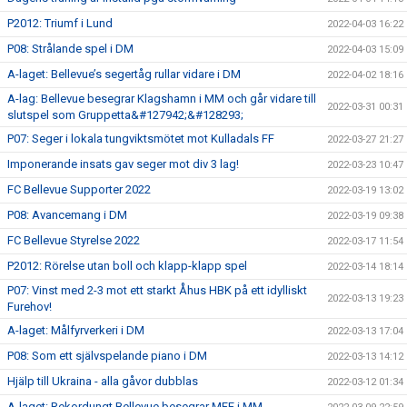
P2012: Triumf i Lund
2022-04-03 16:22
P08: Strålande spel i DM
2022-04-03 15:09
A-laget: Bellevue’s segertåg rullar vidare i DM
2022-04-02 18:16
A-lag: Bellevue besegrar Klagshamn i MM och går vidare till
2022-03-31 00:31
slutspel som Gruppetta&#127942;&#128293;
P07: Seger i lokala tungviktsmötet mot Kulladals FF
2022-03-27 21:27
Imponerande insats gav seger mot div 3 lag!
2022-03-23 10:47
FC Bellevue Supporter 2022
2022-03-19 13:02
P08: Avancemang i DM
2022-03-19 09:38
FC Bellevue Styrelse 2022
2022-03-17 11:54
P2012: Rörelse utan boll och klapp-klapp spel
2022-03-14 18:14
P07: Vinst med 2-3 mot ett starkt Åhus HBK på ett idylliskt
2022-03-13 19:23
Furehov!
A-laget: Målfyrverkeri i DM
2022-03-13 17:04
P08: Som ett självspelande piano i DM
2022-03-13 14:12
Hjälp till Ukraina - alla gåvor dubblas
2022-03-12 01:34
A-laget: Rekordungt Bellevue besegrar MFF i MM