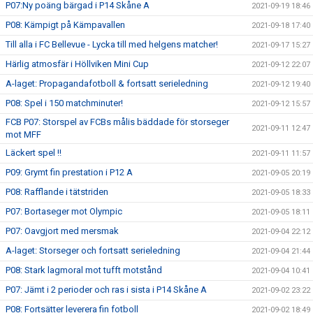
P07:Ny poäng bärgad i P14 Skåne A
2021-09-19 18:46
P08: Kämpigt på Kämpavallen
2021-09-18 17:40
Till alla i FC Bellevue - Lycka till med helgens matcher!
2021-09-17 15:27
Härlig atmosfär i Höllviken Mini Cup
2021-09-12 22:07
A-laget: Propagandafotboll & fortsatt serieledning
2021-09-12 19:40
P08: Spel i 150 matchminuter!
2021-09-12 15:57
FCB P07: Storspel av FCBs målis bäddade för storseger
2021-09-11 12:47
mot MFF
Läckert spel !!
2021-09-11 11:57
P09: Grymt fin prestation i P12 A
2021-09-05 20:19
P08: Rafflande i tätstriden
2021-09-05 18:33
P07: Bortaseger mot Olympic
2021-09-05 18:11
P07: Oavgjort med mersmak
2021-09-04 22:12
A-laget: Storseger och fortsatt serieledning
2021-09-04 21:44
P08: Stark lagmoral mot tufft motstånd
2021-09-04 10:41
P07: Jämt i 2 perioder och ras i sista i P14 Skåne A
2021-09-02 23:22
P08: Fortsätter leverera fin fotboll
2021-09-02 18:49