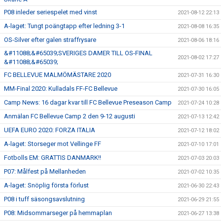
P08 inleder seriespelet med vinst
2021-08-12 22:13
A-laget: Tungt poängtapp efter ledning 3-1
2021-08-08 16:35
OS-Silver efter galen straffrysare
2021-08-06 18:16
&#11088;&#65039;SVERIGES DAMER TILL OS-FINAL
2021-08-02 17:27
&#11088;&#65039;
FC BELLEVUE MALMÖMÄSTARE 2020
2021-07-31 16:30
MM-Final 2020: Kulladals FF-FC Bellevue
2021-07-30 16:05
Camp News: 16 dagar kvar till FC Bellevue Preseason Camp
2021-07-24 10:28
Anmälan FC Bellevue Camp 2 den 9-12 augusti
2021-07-13 12:42
UEFA EURO 2020: FORZA ITALIA
2021-07-12 18:02
A-laget: Storseger mot Vellinge FF
2021-07-10 17:01
Fotbolls EM: GRATTIS DANMARK!!
2021-07-03 20:03
P07: Målfest på Mellanheden
2021-07-02 10:35
A-laget: Snöplig första förlust
2021-06-30 22:43
P08 i tuff säsongsavslutning
2021-06-29 21:55
P08: Midsommarseger på hemmaplan
2021-06-27 13:38