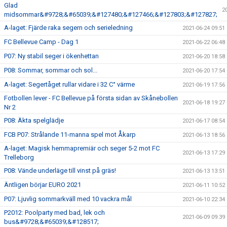
Glad
2
midsommar&#9728;&#65039;&#127480;&#127466;&#127803;&#127827;
A-laget: Fjärde raka segern och serieledning
2021-06-24 09:51
FC Bellevue Camp - Dag 1
2021-06-22 06:48
P07: Ny stabil seger i ökenhettan
2021-06-20 18:58
P08: Sommar, sommar och sol...
2021-06-20 17:54
A-laget: Segertåget rullar vidare i 32 C° värme
2021-06-19 17:56
Fotbollen lever - FC Bellevue på första sidan av Skånebollen
2021-06-18 19:27
Nr 2
P08: Äkta spelglädje
2021-06-17 08:54
FCB P07: Strålande 11-manna spel mot Åkarp
2021-06-13 18:56
A-laget: Magisk hemmapremiär och seger 5-2 mot FC
2021-06-13 17:29
Trelleborg
P08: Vände underläge till vinst på gräs!
2021-06-13 13:51
Äntligen börjar EURO 2021
2021-06-11 10:52
P07: Ljuvlig sommarkväll med 10 vackra mål
2021-06-10 22:34
P2012: Poolparty med bad, lek och
2021-06-09 09:39
bus&#9728;&#65039;&#128517;