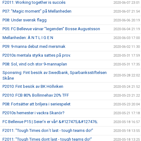
F2011: Working together is succés
2020-06-07 23:01
P07: ”Magic moment” på Mellanheden
2020-06-07 21:54
P08: Under svensk flagg
2020-06-06 20:19
P05: FC Bellevue värvar ”legenden” Bosse Augustsson
2020-06-04 21:19
Mellanheden: Ä N T L I G E N
2020-06-03 17:00
P09: 9-manna debut med mersmak
2020-06-02 11:30
P2010s mentala styrka sattes på prov.
2020-05-31 17:59
P08: Sol, vind och stor 9-mannaplan
2020-05-31 17:35
Sponsring: Fint besök av Swedbank, Sparbanksstiftelsen
2020-05-28 22:02
Skåne
P2010: Fint besök av BK Höllviken
2020-05-24 21:52
P2010: FCB 80% Bollinnehav 20% TFF
2020-05-23 21:22
P08: Fortsätter att briljera i seriespelet
2020-05-23 20:04
P2010s hemester i vackra Skanör?
2020-05-21 17:18
FC Bellevue P15 | Seier’n er vår! &#127475;&#127476;
2020-05-18 16:57
F2011: "Tough Times don´t last - tough teams do!"
2020-05-18 13:55
F2011: "Tough Times dont last - tough teams do!"
2020-05-18 13:25