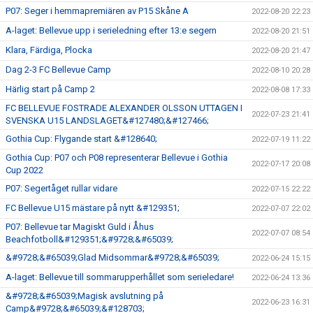
P07: Seger i hemmapremiären av P15 Skåne A
2022-08-20 22:23
A-laget: Bellevue upp i serieledning efter 13:e segern
2022-08-20 21:51
Klara, Färdiga, Plocka
2022-08-20 21:47
Dag 2-3 FC Bellevue Camp
2022-08-10 20:28
Härlig start på Camp 2
2022-08-08 17:33
FC BELLEVUE FOSTRADE ALEXANDER OLSSON UTTAGEN I
2022-07-23 21:41
SVENSKA U15 LANDSLAGET&#127480;&#127466;
Gothia Cup: Flygande start &#128640;
2022-07-19 11:22
Gothia Cup: P07 och P08 representerar Bellevue i Gothia
2022-07-17 20:08
Cup 2022
P07: Segertåget rullar vidare
2022-07-15 22:22
FC Bellevue U15 mästare på nytt &#129351;
2022-07-07 22:02
P07: Bellevue tar Magiskt Guld i Åhus
2022-07-07 08:54
Beachfotboll&#129351;&#9728;&#65039;
&#9728;&#65039;Glad Midsommar&#9728;&#65039;
2022-06-24 15:15
A-laget: Bellevue till sommarupperhållet som serieledare!
2022-06-24 13:36
&#9728;&#65039;Magisk avslutning på
2022-06-23 16:31
Camp&#9728;&#65039;&#128703;