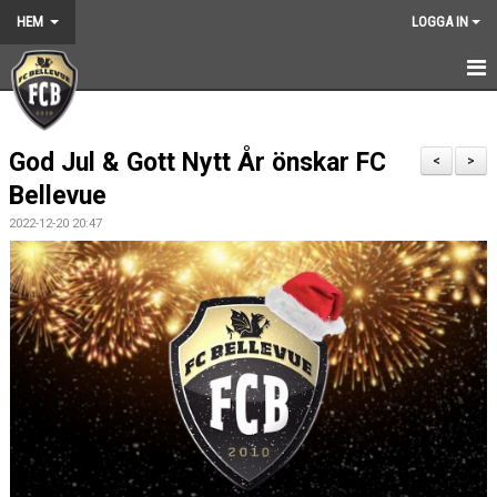
HEM
LOGGA IN
HEM
God Jul & Gott Nytt År önskar FC
NYHETER
<
>
Bellevue
GRUNDARNA
2022-12-20 20:47
KONTAKT
KALENDER
BILDGALLERI
DOKUMENT
VÅRA LAG
MEDLEMSKAP