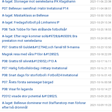
A-laget: Storseger mot serieledarna IFK Klagshamn
2021-11-06 23:38
P07: Bellevue i semifinal i Halör Invitational P14
2021-11-04 08:51
A-laget: Mästarklass av Bellevue
2021-10-30 10:50
A-laget: Fredagsfotboll på Limhamns IP
2021-10-29 15:34
P08: Tack Tobbe för fem strålande fotbollsår!
2021-10-25 18:55
A-laget: Efter regn kommer sol&#9728;&#65039; Bra
2021-10-24 00:45
prestation mot serieledarna
P07: Grattis till Guldet&#127942;och farväl till 9-manna
2021-10-23 10:50
Magisk resa med våra P10or &#128525;
2021-10-18 22:09
P08: Grattis till silvret&#129352;i P13 A
2021-10-17 16:11
P07: Härlig fotbollslördag i Hittarp Invitational
2021-10-16 21:15
P08: Snart dags för storfotboll i Fotboll24 Invitational
2021-10-16 01:43
P07: Årets första serieseger bärgad
2021-10-16 00:58
P08: Visar fin laganda
2021-10-10 14:27
P2012 visade stor potential &#128525;
2021-10-09 20:20
A-laget: Bellevue dominerar mot Staffanstorp men förlorar
2021-10-09 19:23
efter två drömmål