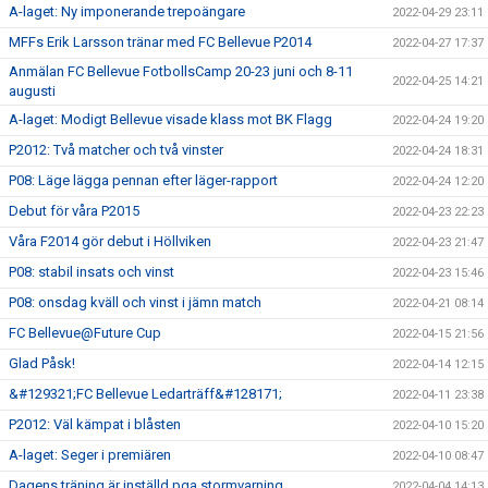
A-laget: Ny imponerande trepoängare
2022-04-29 23:11
MFFs Erik Larsson tränar med FC Bellevue P2014
2022-04-27 17:37
Anmälan FC Bellevue FotbollsCamp 20-23 juni och 8-11
2022-04-25 14:21
augusti
A-laget: Modigt Bellevue visade klass mot BK Flagg
2022-04-24 19:20
P2012: Två matcher och två vinster
2022-04-24 18:31
P08: Läge lägga pennan efter läger-rapport
2022-04-24 12:20
Debut för våra P2015
2022-04-23 22:23
Våra F2014 gör debut i Höllviken
2022-04-23 21:47
P08: stabil insats och vinst
2022-04-23 15:46
P08: onsdag kväll och vinst i jämn match
2022-04-21 08:14
FC Bellevue@Future Cup
2022-04-15 21:56
Glad Påsk!
2022-04-14 12:15
&#129321;FC Bellevue Ledarträff&#128171;
2022-04-11 23:38
P2012: Väl kämpat i blåsten
2022-04-10 15:20
A-laget: Seger i premiären
2022-04-10 08:47
Dagens träning är inställd pga stormvarning
2022-04-04 14:13