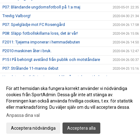
P07: Bländande ungdomsfotboll på 1:a maj
2020-05-01 22:35
Trevlig Valborg!
2020-04-30 21:34
P07: Spelglädje mot FC Rosengård
2020-04-26 17:58
P08: Släpp fotbollskillarna loss, det är vår!
2020-04-26 15:06
F2011: Tjejerna imponerar i hemmadebuten
2020-04-26 14:50
P2010 maskinen åter i bruk.
2020-04-26 12:47
P15 I På behörigt avstånd från publik och motståndare
2020-04-26 00:37
P07: Strålande 11-manna debut
2020-04-25 15:16
Uppdaterade riktlinjer: Ingen publik på matcherna i helgen!
2020-04-24 15:33
FC Bellevue FotbollsCamp - Anmälan öppen!
2020-04-21 12:11
För att hemsidan ska fungera korrekt använder vi nödvändiga
Info Skåneboll: Barn & Ungdomsfotboll Seriestart 1 maj
cookies från SportAdmin. Dessa går inte att stänga av.
2020-04-17 12:12
Föreningen kan också använda frivilliga cookies, t.ex. för statistik
Glad Påsk&#128035;&#9728;&#65039;
2020-04-09 17:55
eller marknadsföring. Du väljer själv om du vill acceptera dessa.
FCBs Supportermössa gör succé - bara ett fåtal kvar
2020-04-03 14:44
Anpassa dina val
Senaste nytt: Alla Träningsmatcher ställs in i FCB
2020-04-03 11:11
Acceptera nödvändiga
Acceptera alla
Träning: Energifylld onsdagsträning
2020-04-02 00:08
FC Bellevue: Träningarna fortsätter...tillsvidare
2020-04-01 14:39