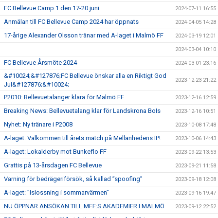
FC Bellevue Camp 1 den 17-20 juni
2024-07-11 16:55
GÅBOLL
Anmälan till FC Bellevue Camp 2024 har öppnats
2024-04-05 14:28
PROJEKT
17-årige Alexander Olsson tränar med A-laget i Malmö FF
2024-03-19 12:01
2024-03-04 10:10
DOMARE
FC Bellevue Årsmöte 2024
2024-03-01 23:16
GYMKORT NORDIC WELLNESS
&#10024;&#127876;FC Bellevue önskar alla en Riktigt God
2023-12-23 21:22
Jul&#127876;&#10024;
FYSTRÄNING
P2010: Bellevuetalanger klara för Malmö FF
2023-12-16 12:59
Breaking News: Bellevuetalang klar för Landskrona BoIs
2023-12-16 10:51
POLICY SOCIALA MEDIER
Nyhet: Ny tränare i P2008
2023-10-08 17:48
A-laget: Välkommen till årets match på Mellanhedens IP!
FRITIDSKORTET 2026
2023-10-06 14:43
A-laget: Lokalderby mot Bunkeflo FF
2023-09-22 13:53
Grattis på 13-årsdagen FC Bellevue
2023-09-21 11:58
Varning för bedrägeriförsök, så kallad ”spoofing”
2023-09-18 12:08
A-laget: ”Islossning i sommarvärmen”
2023-09-16 19:47
NU ÖPPNAR ANSÖKAN TILL MFF:S AKADEMIER I MALMÖ
2023-09-12 22:52