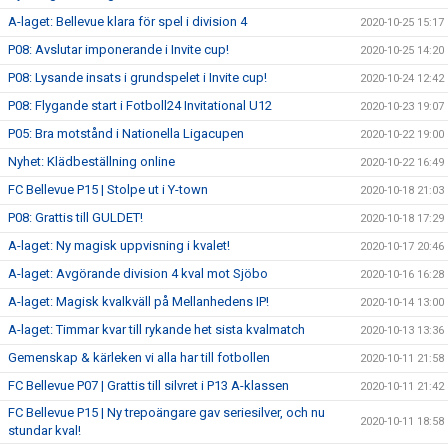
A-laget: Bellevue klara för spel i division 4
2020-10-25 15:17
P08: Avslutar imponerande i Invite cup!
2020-10-25 14:20
P08: Lysande insats i grundspelet i Invite cup!
2020-10-24 12:42
P08: Flygande start i Fotboll24 Invitational U12
2020-10-23 19:07
P05: Bra motstånd i Nationella Ligacupen
2020-10-22 19:00
Nyhet: Klädbeställning online
2020-10-22 16:49
FC Bellevue P15 | Stolpe ut i Y-town
2020-10-18 21:03
P08: Grattis till GULDET!
2020-10-18 17:29
A-laget: Ny magisk uppvisning i kvalet!
2020-10-17 20:46
A-laget: Avgörande division 4 kval mot Sjöbo
2020-10-16 16:28
A-laget: Magisk kvalkväll på Mellanhedens IP!
2020-10-14 13:00
A-laget: Timmar kvar till rykande het sista kvalmatch
2020-10-13 13:36
Gemenskap & kärleken vi alla har till fotbollen
2020-10-11 21:58
FC Bellevue P07 | Grattis till silvret i P13 A-klassen
2020-10-11 21:42
FC Bellevue P15 | Ny trepoängare gav seriesilver, och nu
2020-10-11 18:58
stundar kval!