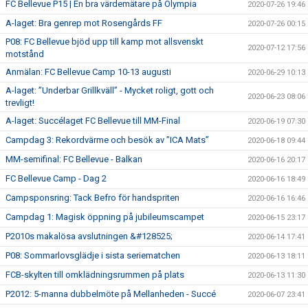
FC Bellevue P15 | En bra värdemätare på Olympia
2020-07-26 19:46
A-laget: Bra genrep mot Rosengårds FF
2020-07-26 00:15
P08: FC Bellevue bjöd upp till kamp mot allsvenskt
2020-07-12 17:56
motstånd
Anmälan: FC Bellevue Camp 10-13 augusti
2020-06-29 10:13
A-laget: ”Underbar Grillkväll” - Mycket roligt, gott och
2020-06-23 08:06
trevligt!
A-laget: Succélaget FC Bellevue till MM-Final
2020-06-19 07:30
Campdag 3: Rekordvärme och besök av ”ICA Mats”
2020-06-18 09:44
MM-semifinal: FC Bellevue - Balkan
2020-06-16 20:17
FC Bellevue Camp - Dag 2
2020-06-16 18:49
Campsponsring: Tack Befro för handspriten
2020-06-16 16:46
Campdag 1: Magisk öppning på jubileumscampet
2020-06-15 23:17
P2010s makalösa avslutningen &#128525;
2020-06-14 17:41
P08: Sommarlovsglädje i sista seriematchen
2020-06-13 18:11
FCB-skylten till omklädningsrummen på plats
2020-06-13 11:30
P2012: 5-manna dubbelmöte på Mellanheden - Succé
2020-06-07 23:41