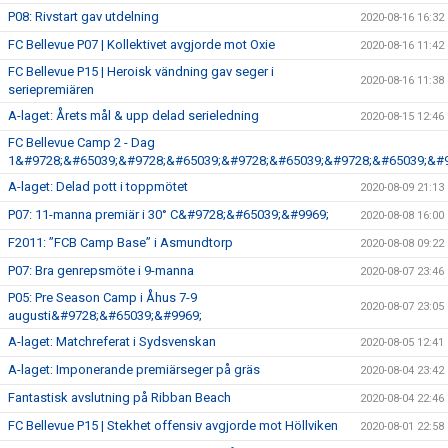
P08: Rivstart gav utdelning
2020-08-16 16:32
FC Bellevue P07 | Kollektivet avgjorde mot Oxie
2020-08-16 11:42
FC Bellevue P15 | Heroisk vändning gav seger i
2020-08-16 11:38
seriepremiären
A-laget: Årets mål & upp delad serieledning
2020-08-15 12:46
FC Bellevue Camp 2 - Dag
1&#9728;&#65039;&#9728;&#65039;&#9728;&#65039;&#9728;&#65039;&#9
A-laget: Delad pott i toppmötet
2020-08-09 21:13
P07: 11-manna premiär i 30° C&#9728;&#65039;&#9969;
2020-08-08 16:00
F2011: ”FCB Camp Base” i Asmundtorp
2020-08-08 09:22
P07: Bra genrepsmöte i 9-manna
2020-08-07 23:46
P05: Pre Season Camp i Åhus 7-9
2020-08-07 23:05
augusti&#9728;&#65039;&#9969;
A-laget: Matchreferat i Sydsvenskan
2020-08-05 12:41
A-laget: Imponerande premiärseger på gräs
2020-08-04 23:42
Fantastisk avslutning på Ribban Beach
2020-08-04 22:46
FC Bellevue P15 | Stekhet offensiv avgjorde mot Höllviken
2020-08-01 22:58