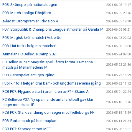
P08: Skönspel på nationaldagen
2021-06-06 19:17
P08: Match i soliga Dösjöbro
2021-06-05 20:16
A-laget: Drömpremiär i division 4
2021-06-05 19:18
P07: Storpublik & Champions League atmosfär på Gamla IP
2021-06-05 09:21
P08: Magisk kvällsmatch i Veberöd!
2021-06-03 22:03
P08: Hat trick i helgens matcher!
2021-05-30 15:08
Anmälan FC Bellevue Camp 2021
2021-05-24 09:30
FC Bellevue P07: Magiskt spel i årets första 11-manna
2021-05-23 21:36
match på Mellanhedens IP
P08: Seriespelet äntligen igång!
2021-05-22 16:29
Publikinfo: I helgen drar barn- och ungdomsserierna igång
2021-05-22 11:12
FCB P07: Flygande start i premiären av P14 Skåne A
2021-05-21 22:24
FC Bellevue P07: Ny spännande anfallsfotboll gav klar
2021-05-16 19:16
seger mot Husie IF
FCB P07: Stark vändning och seger mot Trelleborgs FF
2021-05-15 15:59
P08: Bortamatch på hemmaplan
2021-05-14 21:34
FCB P07: Storseger mot MFF
2021-05-08 16:51