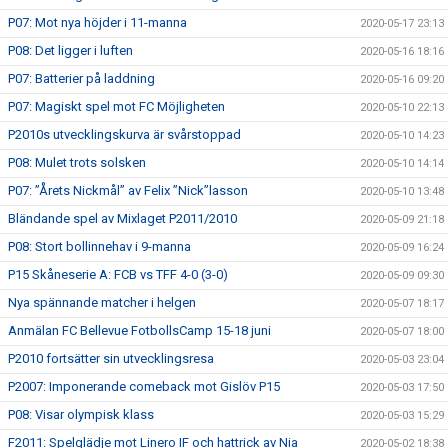
P07: Mot nya höjder i 11-manna
2020-05-17 23:13
P08: Det ligger i luften
2020-05-16 18:16
P07: Batterier på laddning
2020-05-16 09:20
P07: Magiskt spel mot FC Möjligheten
2020-05-10 22:13
P2010s utvecklingskurva är svårstoppad
2020-05-10 14:23
P08: Mulet trots solsken
2020-05-10 14:14
P07: ”Årets Nickmål” av Felix ”Nick”lasson
2020-05-10 13:48
Bländande spel av Mixlaget P2011/2010
2020-05-09 21:18
P08: Stort bollinnehav i 9-manna
2020-05-09 16:24
P15 Skåneserie A: FCB vs TFF 4-0 (3-0)
2020-05-09 09:30
Nya spännande matcher i helgen
2020-05-07 18:17
Anmälan FC Bellevue FotbollsCamp 15-18 juni
2020-05-07 18:00
P2010 fortsätter sin utvecklingsresa
2020-05-03 23:04
P2007: Imponerande comeback mot Gislöv P15
2020-05-03 17:50
P08: Visar olympisk klass
2020-05-03 15:29
F2011: Spelglädje mot Linero IF och hattrick av Nia
2020-05-02 18:38