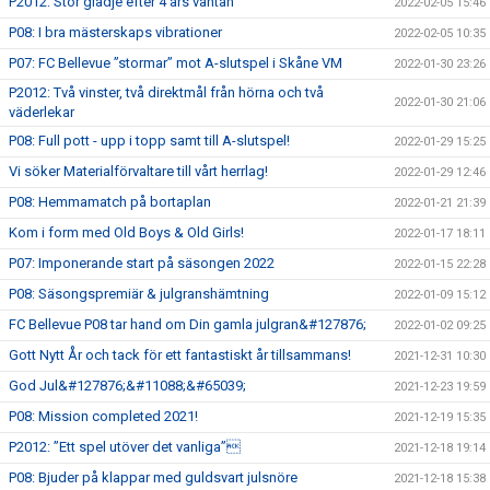
P2012: Stor glädje efter 4 års väntan
2022-02-05 15:46
P08: I bra mästerskaps vibrationer
2022-02-05 10:35
P07: FC Bellevue ”stormar” mot A-slutspel i Skåne VM
2022-01-30 23:26
P2012: Två vinster, två direktmål från hörna och två
2022-01-30 21:06
väderlekar
P08: Full pott - upp i topp samt till A-slutspel!
2022-01-29 15:25
Vi söker Materialförvaltare till vårt herrlag!
2022-01-29 12:46
P08: Hemmamatch på bortaplan
2022-01-21 21:39
Kom i form med Old Boys & Old Girls!
2022-01-17 18:11
P07: Imponerande start på säsongen 2022
2022-01-15 22:28
P08: Säsongspremiär & julgranshämtning
2022-01-09 15:12
FC Bellevue P08 tar hand om Din gamla julgran&#127876;
2022-01-02 09:25
Gott Nytt År och tack för ett fantastiskt år tillsammans!
2021-12-31 10:30
God Jul&#127876;&#11088;&#65039;
2021-12-23 19:59
P08: Mission completed 2021!
2021-12-19 15:35
P2012: ”Ett spel utöver det vanliga”
2021-12-18 19:14
P08: Bjuder på klappar med guldsvart julsnöre
2021-12-18 15:38