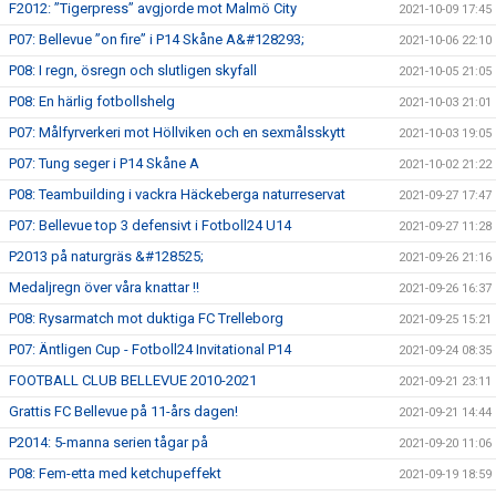
F2012: ”Tigerpress” avgjorde mot Malmö City
2021-10-09 17:45
P07: Bellevue ”on fire” i P14 Skåne A&#128293;
2021-10-06 22:10
P08: I regn, ösregn och slutligen skyfall
2021-10-05 21:05
P08: En härlig fotbollshelg
2021-10-03 21:01
P07: Målfyrverkeri mot Höllviken och en sexmålsskytt
2021-10-03 19:05
P07: Tung seger i P14 Skåne A
2021-10-02 21:22
P08: Teambuilding i vackra Häckeberga naturreservat
2021-09-27 17:47
P07: Bellevue top 3 defensivt i Fotboll24 U14
2021-09-27 11:28
P2013 på naturgräs &#128525;
2021-09-26 21:16
Medaljregn över våra knattar !!
2021-09-26 16:37
P08: Rysarmatch mot duktiga FC Trelleborg
2021-09-25 15:21
P07: Äntligen Cup - Fotboll24 Invitational P14
2021-09-24 08:35
FOOTBALL CLUB BELLEVUE 2010-2021
2021-09-21 23:11
Grattis FC Bellevue på 11-års dagen!
2021-09-21 14:44
P2014: 5-manna serien tågar på
2021-09-20 11:06
P08: Fem-etta med ketchupeffekt
2021-09-19 18:59