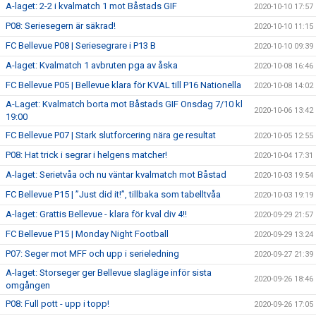
A-laget: 2-2 i kvalmatch 1 mot Båstads GIF
2020-10-10 17:57
P08: Seriesegern är säkrad!
2020-10-10 11:15
FC Bellevue P08 | Seriesegrare i P13 B
2020-10-10 09:39
A-laget: Kvalmatch 1 avbruten pga av åska
2020-10-08 16:46
FC Bellevue P05 | Bellevue klara för KVAL till P16 Nationella
2020-10-08 14:02
A-Laget: Kvalmatch borta mot Båstads GIF Onsdag 7/10 kl
2020-10-06 13:42
19:00
FC Bellevue P07 | Stark slutforcering nära ge resultat
2020-10-05 12:55
P08: Hat trick i segrar i helgens matcher!
2020-10-04 17:31
A-laget: Serietvåa och nu väntar kvalmatch mot Båstad
2020-10-03 19:54
FC Bellevue P15 | ”Just did it!”, tillbaka som tabelltvåa
2020-10-03 19:19
A-laget: Grattis Bellevue - klara för kval div 4!!
2020-09-29 21:57
FC Bellevue P15 | Monday Night Football
2020-09-29 13:24
P07: Seger mot MFF och upp i serieledning
2020-09-27 21:39
A-laget: Storseger ger Bellevue slagläge inför sista
2020-09-26 18:46
omgången
P08: Full pott - upp i topp!
2020-09-26 17:05