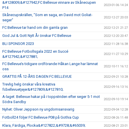
&#128009;&#127942;FC Bellevue vinnare av Skånecupen
2023-01-06 14:24
P14
Skånecupskrällen, ”Som en saga, en David mot Goliat-
2022-12-27 20:03
seger”
FC Bellevue tar hand om din gamla gran
2022-12-21 21:27
God Jul & Gott Nytt År önskar FC Bellevue
2022-12-20 20:47
BLI SPONSOR 2023
2022-11-28 16:38
FC Bellevue Fotbollsgala 2022 en Succé
2022-11-27 10:29
&#127942;&#127881;
FC Bellevue’s tidigare ordförande Håkan Lange har lämnat
2022-10-11 16:12
oss
GRATTIS PÅ 12-ÅRS DAGEN FC BELLEVUE
2022-09-21 10:28
Trevlig helg önskar våra kreativa
2022-09-16 13:16
fcbellevuetjejer&#127809;&#127810;
A-laget: Bellevue hakar på i toppstriden efter seger 5-1 mot
2022-09-10 19:14
Södra Sandby
Nyhet: Oliver Jeppson ny ungdomsansvarig
2022-09-04 12:28
Fotboll24 följer FC Bellevue P08 på Gothia Cup
2022-08-26 11:48
Klara, Färdiga, Plocka&#127822;&#9728;&#65039;
2022-08-21 23:01