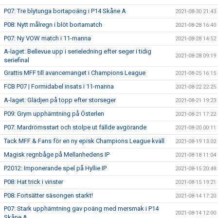
P07: Tre blytunga bortapoäng i P14 Skåne A
2021-08-30 21:43
P08: Nytt målregn i blöt bortamatch
2021-08-28 16:40
P07: Ny VOW match i 11-manna
2021-08-28 14:52
A-laget: Bellevue upp i serieledning efter seger i tidig
2021-08-28 09:19
seriefinal
Grattis MFF till avancemanget i Champions League
2021-08-25 16:15
FCB P07 | Formidabel insats i 11-manna
2021-08-22 22:25
A-laget: Glädjen på topp efter storseger
2021-08-21 19:23
P09: Grym upphämtning på Österlen
2021-08-21 17:22
P07: Mardrömsstart och stolpe ut fällde avgörande
2021-08-20 00:11
Tack MFF & Fans för en ny episk Champions League kväll
2021-08-19 13:02
Magisk regnbåge på Mellanhedens IP
2021-08-18 11:04
P2012: Imponerande spel på Hyllie IP
2021-08-15 20:48
P08: Hat trick i vinster
2021-08-15 19:21
P08: Fortsätter säsongen starkt!
2021-08-14 17:20
P07: Stark upphämtning gav poäng med mersmak i P14
2021-08-14 12:00
Skåne A