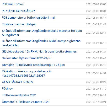
P08: Run To You
2021-05-08 15:05
P07: ÄNTLIGEN IGÅNG!!!!
2021-05-01 18:34
P08 demonstrerar fotbollsglädje 1 maj!
2021-05-01 16:47
Enstaka matcher i helgen
2021-04-29 21:42
Skåneboll informerar: Angående enstaka matcher för barn
2021-04-29 12:44
& ungdomar
Skåneboll informerar: Angående Folkhälsomyndighetens
2021-04-28 16:16
besked idag
Glädjebeskedet från FHM: Nu får barn idrotta utomhus
2021-04-28 14:37
Seriestarten flyttas fram till 22-23/5
2021-04-26 19:45
Anmälan FC Bellevue FotbollsCamp 21-24 juni
2021-04-26 15:15
Påsksläpp: Årets snyggaste keps är
2021-03-31 14:37
här&#9728;&#65039;&#128037;
GLAD PÅSK&#128035;
2021-03-31 10:27
Påsklov
2021-03-27 11:10
FC Bellevue Styrelse 2021
2021-03-26 16:12
Årsmöte FC Bellevue 24 mars 2021
2021-03-17 23:21