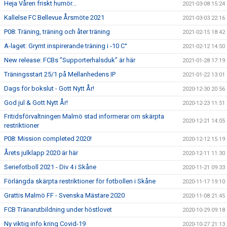
Heja Våren friskt humör...
2021-03-08 15:24
Kallelse FC Bellevue Årsmöte 2021
2021-03-03 22:16
P08: Träning, träning och åter träning
2021-02-15 18:42
A-laget: Grymt inspirerande träning i -10 C°
2021-02-12 14:50
New release: FCBs ”Supporterhalsduk” är här
2021-01-28 17:19
Träningsstart 25/1 på Mellanhedens IP
2021-01-22 13:01
Dags för bokslut - Gott Nytt År!
2020-12-30 20:56
God jul & Gott Nytt År!
2020-12-23 11:51
Fritidsförvaltningen Malmö stad informerar om skärpta
2020-12-21 14:05
restriktioner
P08: Mission completed 2020!
2020-12-12 15:19
Årets julklapp 2020 är här
2020-12-11 11:30
Seriefotboll 2021 - Div 4 i Skåne
2020-11-21 09:33
Förlängda skärpta restriktioner för fotbollen i Skåne
2020-11-17 19:10
Grattis Malmö FF - Svenska Mästare 2020
2020-11-08 21:45
FCB Tränarutbildning under höstlovet
2020-10-29 09:18
Ny viktig info kring Covid-19
2020-10-27 21:13