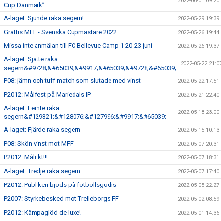
2022-06-01 09:20
Cup Danmark”
A-laget: Sjunde raka segern!
2022-05-29 19:39
Grattis MFF - Svenska Cupmästare 2022
2022-05-26 19:44
Missa inte anmälan till FC Bellevue Camp 1 20-23 juni
2022-05-26 19:37
A-laget: Sjätte raka
2022-05-22 21:0
segern&#9728;&#65039;&#9917;&#65039;&#9728;&#65039;
P08: jämn och tuff match som slutade med vinst
2022-05-22 17:51
P2012: Målfest på Mariedals IP
2022-05-21 22:40
A-laget: Femte raka
2022-05-18 23:00
segern&#129321;&#128076;&#127996;&#9917;&#65039;
A-laget: Fjärde raka segern
2022-05-15 10:13
P08: Skön vinst mot MFF
2022-05-07 20:31
P2012: Målrikt!!!
2022-05-07 18:31
A-laget: Tredje raka segern
2022-05-07 17:40
P2012: Publiken bjöds på fotbollsgodis
2022-05-05 22:27
P2007: Styrkebesked mot Trelleborgs FF
2022-05-02 08:59
P2012: Kämpaglöd de luxe!
2022-05-01 14:36