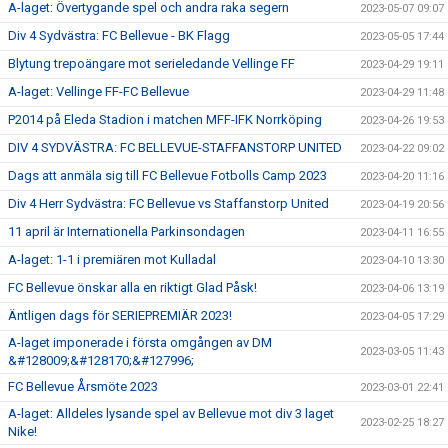
A-laget: Övertygande spel och andra raka segern
2023-05-07 09:07
Div 4 Sydvästra: FC Bellevue - BK Flagg
2023-05-05 17:44
Blytung trepoängare mot serieledande Vellinge FF
2023-04-29 19:11
A-laget: Vellinge FF-FC Bellevue
2023-04-29 11:48
P2014 på Eleda Stadion i matchen MFF-IFK Norrköping
2023-04-26 19:53
DIV 4 SYDVÄSTRA: FC BELLEVUE-STAFFANSTORP UNITED
2023-04-22 09:02
Dags att anmäla sig till FC Bellevue Fotbolls Camp 2023
2023-04-20 11:16
Div 4 Herr Sydvästra: FC Bellevue vs Staffanstorp United
2023-04-19 20:56
11 april är Internationella Parkinsondagen
2023-04-11 16:55
A-laget: 1-1 i premiären mot Kulladal
2023-04-10 13:30
FC Bellevue önskar alla en riktigt Glad Påsk!
2023-04-06 13:19
Äntligen dags för SERIEPREMIÄR 2023!
2023-04-05 17:29
A-laget imponerade i första omgången av DM
2023-03-05 11:43
&#128009;&#128170;&#127996;
FC Bellevue Årsmöte 2023
2023-03-01 22:41
A-laget: Alldeles lysande spel av Bellevue mot div 3 laget
2023-02-25 18:27
Nike!