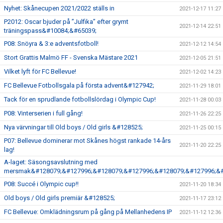
Nyhet: Skånecupen 2021/2022 ställs in
2021-12-17 11:27
P2012: Oscar bjuder på ”Julfika” efter grymt
2021-12-14 22:51
träningspass&#10084;&#65039;
P08: Snöyra & 3:e adventsfotboll!
2021-12-12 14:54
Stort Grattis Malmö FF - Svenska Mästare 2021
2021-12-05 21:51
Vilket lyft för FC Bellevue!
2021-12-02 14:23
FC Bellevue Fotbollsgala på första advent&#127942;
2021-11-29 18:01
Tack för en sprudlande fotbollslördag i Olympic Cup!
2021-11-28 00:03
P08: Vinterserien i full gång!
2021-11-26 22:25
Nya värvningar till Old boys / Old girls &#128525;
2021-11-25 00:15
P07: Bellevue dominerar mot Skånes högst rankade 14-års
2021-11-20 22:25
lag!
A-laget: Säsongsavslutning med
mersmak&#128079;&#127996;&#128079;&#127996;&#128079;&#127996;&#
P08: Succé i Olympic cup!!
2021-11-20 18:34
Old boys / Old girls premiär &#128525;
2021-11-17 23:12
FC Bellevue: Omklädningsrum på gång på Mellanhedens IP
2021-11-12 12:36