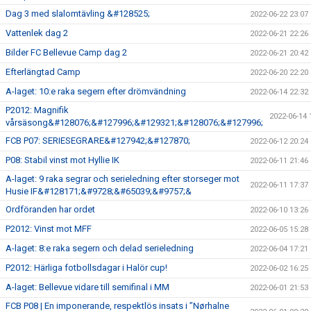
Dag 3 med slalomtävling &#128525;
2022-06-22 23:07
Vattenlek dag 2
2022-06-21 22:26
Bilder FC Bellevue Camp dag 2
2022-06-21 20:42
Efterlängtad Camp
2022-06-20 22:20
A-laget: 10:e raka segern efter drömvändning
2022-06-14 22:32
P2012: Magnifik
2022-06-14 
vårsäsong&#128076;&#127996;&#129321;&#128076;&#127996;
FCB P07: SERIESEGRARE&#127942;&#127870;
2022-06-12 20:24
P08: Stabil vinst mot Hyllie IK
2022-06-11 21:46
A-laget: 9 raka segrar och serieledning efter storseger mot
2022-06-11 17:37
Husie IF&#128171;&#9728;&#65039;&#9757;&
Ordföranden har ordet
2022-06-10 13:26
P2012: Vinst mot MFF
2022-06-05 15:28
A-laget: 8:e raka segern och delad serieledning
2022-06-04 17:21
P2012: Härliga fotbollsdagar i Halör cup!
2022-06-02 16:25
A-laget: Bellevue vidare till semifinal i MM
2022-06-01 21:53
FCB P08 | En imponerande, respektlös insats i ”Nørhalne