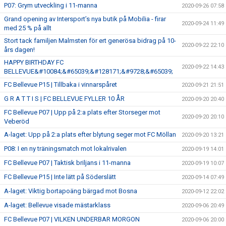
P07: Grym utveckling i 11-manna
2020-09-26 07:58
Grand opening av Intersport’s nya butik på Mobilia - firar
2020-09-24 11:49
med 25 % på allt
Stort tack familjen Malmsten för ert generösa bidrag på 10-
2020-09-22 22:10
års dagen!
HAPPY BIRTHDAY FC
2020-09-22 14:43
BELLEVUE&#10084;&#65039;&#128171;&#9728;&#65039;
FC Bellevue P15 | Tillbaka i vinnarspåret
2020-09-21 21:51
G R A T T I S | FC BELLEVUE FYLLER 10 ÅR
2020-09-20 20:40
FC Bellevue P07 | Upp på 2:a plats efter Storseger mot
2020-09-20 20:10
Veberöd
A-laget: Upp på 2:a plats efter blytung seger mot FC Möllan
2020-09-20 13:21
P08: I en ny träningsmatch mot lokalrivalen
2020-09-19 14:01
FC Bellevue P07 | Taktisk briljans i 11-manna
2020-09-19 10:07
FC Bellevue P15 | Inte lätt på Söderslätt
2020-09-14 07:49
A-laget: Viktig bortapoäng bärgad mot Bosna
2020-09-12 22:02
A-laget: Bellevue visade mästarklass
2020-09-06 20:49
FC Bellevue P07 | VILKEN UNDERBAR MORGON
2020-09-06 20:00