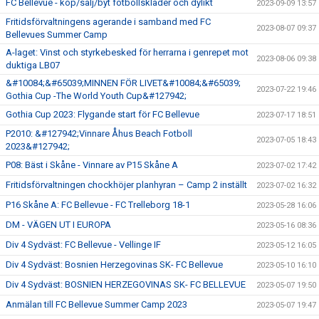
FC Bellevue - köp/sälj/byt fotbollskläder och dylikt
2023-09-09 13:57
Fritidsförvaltningens agerande i samband med FC
2023-08-07 09:37
Bellevues Summer Camp
A-laget: Vinst och styrkebesked för herrarna i genrepet mot
2023-08-06 09:38
duktiga LB07
&#10084;&#65039;MINNEN FÖR LIVET&#10084;&#65039;
2023-07-22 19:46
Gothia Cup -The World Youth Cup&#127942;
Gothia Cup 2023: Flygande start för FC Bellevue
2023-07-17 18:51
P2010: &#127942;Vinnare Åhus Beach Fotboll
2023-07-05 18:43
2023&#127942;
P08: Bäst i Skåne - Vinnare av P15 Skåne A
2023-07-02 17:42
Fritidsförvaltningen chockhöjer planhyran – Camp 2 inställt
2023-07-02 16:32
P16 Skåne A: FC Bellevue - FC Trelleborg 18-1
2023-05-28 16:06
DM - VÄGEN UT I EUROPA
2023-05-16 08:36
Div 4 Sydväst: FC Bellevue - Vellinge IF
2023-05-12 16:05
Div 4 Sydväst: Bosnien Herzegovinas SK- FC Bellevue
2023-05-10 16:10
Div 4 Sydväst: BOSNIEN HERZEGOVINAS SK- FC BELLEVUE
2023-05-07 19:50
Anmälan till FC Bellevue Summer Camp 2023
2023-05-07 19:47