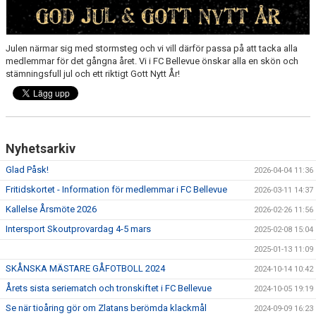
KLÄDBESTÄLLNING
Julen närmar sig med stormsteg och vi vill därför passa på att tacka alla
SPONSORER
medlemmar för det gångna året. Vi i FC Bellevue önskar alla en skön och
stämningsfull jul och ett riktigt Gott Nytt År!
KLUBBMAGASIN
NATIONELLA SPELFORMER
Nyhetsarkiv
PROVTRÄNING
Glad Påsk!
2026-04-04 11:36
SKADEBEHANDLING
Fritidskortet - Information för medlemmar i FC Bellevue
2026-03-11 14:37
Kallelse Årsmöte 2026
2026-02-26 11:56
VÄRDEGRUND
Intersport Skoutprovardag 4-5 mars
2025-02-08 15:04
FOTBOLLSCAMP 2026
2025-01-13 11:09
SKÅNSKA MÄSTARE GÅFOTBOLL 2024
2024-10-14 10:42
TRÄNARUTBILDNING
Årets sista seriematch och tronskiftet i FC Bellevue
2024-10-05 19:19
SUPPORTERPRYLAR
Se när tioåring gör om Zlatans berömda klackmål
2024-09-09 16:23