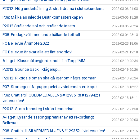
2022-03-09 22:59
P2012: Hög underhållning & straffdrama i slutsekunderna
2022-03-06 21:03
P08: Målkalas inledde Distriktsmästerskapen
2022-03-06 15:28
P2012 Strålande sol och strålande insats
2022-03-05 20:24
P08: Fredagkväll med underhållande fotboll
2022-03-04 23:13
FC Bellevue Årsmöte 2022
2022-02-23 18:06
FC Bellevue önskar alla ett fint sportlov!
2022-02-21 12:18
A-laget: Klassmål avgjorde mot Lilla Torg i MM
2022-02-19 20:34
P2012: Bounce back i Klågerup!!!
2022-02-19 20:26
P2012: Riktiga sjömän ska gå igenom några stormar
2022-02-13 20:24
P07: Storseger i A-gruppspelet av vintermästerskapet
2022-02-13 18:27
P08: Grattis till GULDMEDALJEN&#129351;&#127942; i
2022-02-13 18:11
vinterserien!
P2012: Stora framsteg i skön februarisol
2022-02-12 21:50
A-laget: Lysande säsongspremiär av ett rekordungt
2022-02-12 20:03
Bellevue
P08: Grattis till SILVERMEDALJEN&#129352; i vinterserien!
2022-02-12 15:15