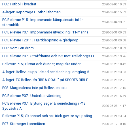
P08: Fotboll i kvadrat
2020-09-05 19:39
A-laget: Reportage i Fotbollshörnan
2020-09-05 15:52
FC Bellevue P15 | Imponerande kämpainsats inför
2020-09-04 23:31
storpublik
FC Bellevue P07 | Imponerande utveckling i 11-manna
2020-08-31 09:53
FC Bellevue F2011 | Hjärtklappning & glädjerop
2020-08-31 09:08
P08: Som i en dröm
2020-08-30 18:59
FC Bellevue P07 | Straffdrama och 2-2 mot Trelleborgs FF
2020-08-29 19:26
Bellevue P15 | Blixtar och dunder, magiska under!
2020-08-29 18:42
A-laget: Bellevue upp i delad serieledning i omgång 5
2020-08-28 23:53
A-laget: FC Bellevue’s ”IBRA GOAL” på SPORTS BIBLE
2020-08-25 22:21
P08: Marginalerna inte på Bellevues sida
2020-08-23 17:15
FC Bellevue P07 | Underbar vändning
2020-08-23 16:49
FC Bellevue P07 | Blytung seger & serieledning i P13
2020-08-23 14:17
Sydvästra A
Bellevue P15 | Skönspel och hat-trick gav tre nya poäng
2020-08-21 23:04
P07: Storseger i premiären
2020-08-17 10:10