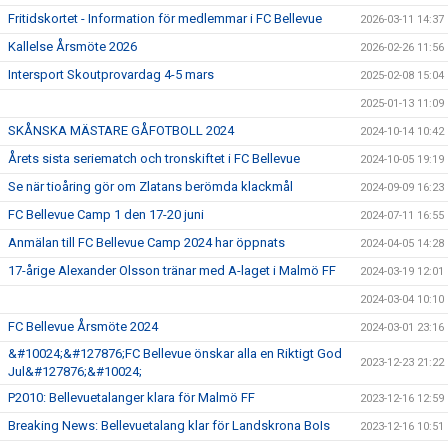
Fritidskortet - Information för medlemmar i FC Bellevue
2026-03-11 14:37
Kallelse Årsmöte 2026
2026-02-26 11:56
Intersport Skoutprovardag 4-5 mars
2025-02-08 15:04
2025-01-13 11:09
SKÅNSKA MÄSTARE GÅFOTBOLL 2024
2024-10-14 10:42
Årets sista seriematch och tronskiftet i FC Bellevue
2024-10-05 19:19
Se när tioåring gör om Zlatans berömda klackmål
2024-09-09 16:23
FC Bellevue Camp 1 den 17-20 juni
2024-07-11 16:55
Anmälan till FC Bellevue Camp 2024 har öppnats
2024-04-05 14:28
17-årige Alexander Olsson tränar med A-laget i Malmö FF
2024-03-19 12:01
2024-03-04 10:10
FC Bellevue Årsmöte 2024
2024-03-01 23:16
&#10024;&#127876;FC Bellevue önskar alla en Riktigt God
2023-12-23 21:22
Jul&#127876;&#10024;
P2010: Bellevuetalanger klara för Malmö FF
2023-12-16 12:59
Breaking News: Bellevuetalang klar för Landskrona BoIs
2023-12-16 10:51