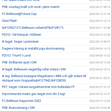
2022-04-23 15:46
P08: onsdag kväll och vinst i jämn match
2022-04-21 08:14
FC Bellevue@Future Cup
2022-04-15 21:56
Glad Påsk!
2022-04-14 12:15
&#129321;FC Bellevue Ledarträff&#128171;
2022-04-11 23:38
P2012: Väl kämpat i blåsten
2022-04-10 15:20
A-laget: Seger i premiären
2022-04-10 08:47
Dagens träning är inställd pga stormvarning
2022-04-04 14:13
P2012: Triumf i Lund
2022-04-03 16:22
P08: Strålande spel i DM
2022-04-03 15:09
A-laget: Bellevue’s segertåg rullar vidare i DM
2022-04-02 18:16
A-lag: Bellevue besegrar Klagshamn i MM och går vidare till
2022-03-31 00:31
slutspel som Gruppetta&#127942;&#128293;
P07: Seger i lokala tungviktsmötet mot Kulladals FF
2022-03-27 21:27
Imponerande insats gav seger mot div 3 lag!
2022-03-23 10:47
FC Bellevue Supporter 2022
2022-03-19 13:02
P08: Avancemang i DM
2022-03-19 09:38