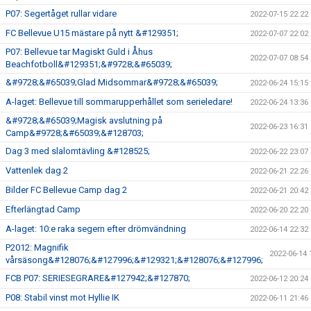
P07: Segertåget rullar vidare
2022-07-15 22:22
FC Bellevue U15 mästare på nytt &#129351;
2022-07-07 22:02
P07: Bellevue tar Magiskt Guld i Åhus
2022-07-07 08:54
Beachfotboll&#129351;&#9728;&#65039;
&#9728;&#65039;Glad Midsommar&#9728;&#65039;
2022-06-24 15:15
A-laget: Bellevue till sommarupperhållet som serieledare!
2022-06-24 13:36
&#9728;&#65039;Magisk avslutning på
2022-06-23 16:31
Camp&#9728;&#65039;&#128703;
Dag 3 med slalomtävling &#128525;
2022-06-22 23:07
Vattenlek dag 2
2022-06-21 22:26
Bilder FC Bellevue Camp dag 2
2022-06-21 20:42
Efterlängtad Camp
2022-06-20 22:20
A-laget: 10:e raka segern efter drömvändning
2022-06-14 22:32
P2012: Magnifik
2022-06-14 
vårsäsong&#128076;&#127996;&#129321;&#128076;&#127996;
FCB P07: SERIESEGRARE&#127942;&#127870;
2022-06-12 20:24
P08: Stabil vinst mot Hyllie IK
2022-06-11 21:46