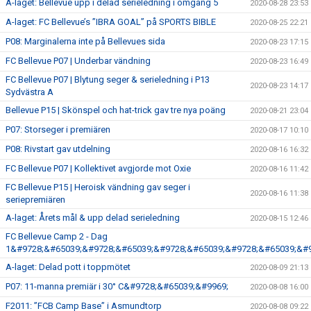
A-laget: Bellevue upp i delad serieledning i omgång 5
2020-08-28 23:53
A-laget: FC Bellevue’s ”IBRA GOAL” på SPORTS BIBLE
2020-08-25 22:21
P08: Marginalerna inte på Bellevues sida
2020-08-23 17:15
FC Bellevue P07 | Underbar vändning
2020-08-23 16:49
FC Bellevue P07 | Blytung seger & serieledning i P13
2020-08-23 14:17
Sydvästra A
Bellevue P15 | Skönspel och hat-trick gav tre nya poäng
2020-08-21 23:04
P07: Storseger i premiären
2020-08-17 10:10
P08: Rivstart gav utdelning
2020-08-16 16:32
FC Bellevue P07 | Kollektivet avgjorde mot Oxie
2020-08-16 11:42
FC Bellevue P15 | Heroisk vändning gav seger i
2020-08-16 11:38
seriepremiären
A-laget: Årets mål & upp delad serieledning
2020-08-15 12:46
FC Bellevue Camp 2 - Dag
1&#9728;&#65039;&#9728;&#65039;&#9728;&#65039;&#9728;&#65039;&#9
A-laget: Delad pott i toppmötet
2020-08-09 21:13
P07: 11-manna premiär i 30° C&#9728;&#65039;&#9969;
2020-08-08 16:00
F2011: ”FCB Camp Base” i Asmundtorp
2020-08-08 09:22