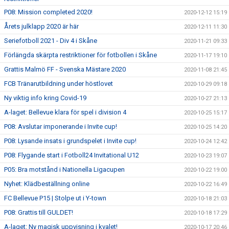
P08: Mission completed 2020!
2020-12-12 15:19
Årets julklapp 2020 är här
2020-12-11 11:30
Seriefotboll 2021 - Div 4 i Skåne
2020-11-21 09:33
Förlängda skärpta restriktioner för fotbollen i Skåne
2020-11-17 19:10
Grattis Malmö FF - Svenska Mästare 2020
2020-11-08 21:45
FCB Tränarutbildning under höstlovet
2020-10-29 09:18
Ny viktig info kring Covid-19
2020-10-27 21:13
A-laget: Bellevue klara för spel i division 4
2020-10-25 15:17
P08: Avslutar imponerande i Invite cup!
2020-10-25 14:20
P08: Lysande insats i grundspelet i Invite cup!
2020-10-24 12:42
P08: Flygande start i Fotboll24 Invitational U12
2020-10-23 19:07
P05: Bra motstånd i Nationella Ligacupen
2020-10-22 19:00
Nyhet: Klädbeställning online
2020-10-22 16:49
FC Bellevue P15 | Stolpe ut i Y-town
2020-10-18 21:03
P08: Grattis till GULDET!
2020-10-18 17:29
A-laget: Ny magisk uppvisning i kvalet!
2020-10-17 20:46