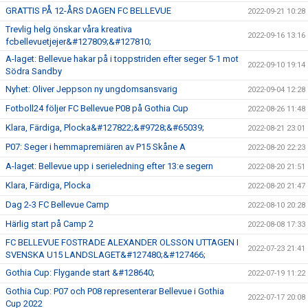
GRATTIS PÅ 12-ÅRS DAGEN FC BELLEVUE
2022-09-21 10:28
Trevlig helg önskar våra kreativa
2022-09-16 13:16
fcbellevuetjejer&#127809;&#127810;
A-laget: Bellevue hakar på i toppstriden efter seger 5-1 mot
2022-09-10 19:14
Södra Sandby
Nyhet: Oliver Jeppson ny ungdomsansvarig
2022-09-04 12:28
Fotboll24 följer FC Bellevue P08 på Gothia Cup
2022-08-26 11:48
Klara, Färdiga, Plocka&#127822;&#9728;&#65039;
2022-08-21 23:01
P07: Seger i hemmapremiären av P15 Skåne A
2022-08-20 22:23
A-laget: Bellevue upp i serieledning efter 13:e segern
2022-08-20 21:51
Klara, Färdiga, Plocka
2022-08-20 21:47
Dag 2-3 FC Bellevue Camp
2022-08-10 20:28
Härlig start på Camp 2
2022-08-08 17:33
FC BELLEVUE FOSTRADE ALEXANDER OLSSON UTTAGEN I
2022-07-23 21:41
SVENSKA U15 LANDSLAGET&#127480;&#127466;
Gothia Cup: Flygande start &#128640;
2022-07-19 11:22
Gothia Cup: P07 och P08 representerar Bellevue i Gothia
2022-07-17 20:08
Cup 2022