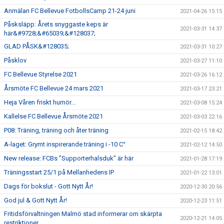
Anmälan FC Bellevue FotbollsCamp 21-24 juni
2021-04-26 15:15
Påsksläpp: Årets snyggaste keps är
2021-03-31 14:37
här&#9728;&#65039;&#128037;
GLAD PÅSK&#128035;
2021-03-31 10:27
Påsklov
2021-03-27 11:10
FC Bellevue Styrelse 2021
2021-03-26 16:12
Årsmöte FC Bellevue 24 mars 2021
2021-03-17 23:21
Heja Våren friskt humör...
2021-03-08 15:24
Kallelse FC Bellevue Årsmöte 2021
2021-03-03 22:16
P08: Träning, träning och åter träning
2021-02-15 18:42
A-laget: Grymt inspirerande träning i -10 C°
2021-02-12 14:50
New release: FCBs ”Supporterhalsduk” är här
2021-01-28 17:19
Träningsstart 25/1 på Mellanhedens IP
2021-01-22 13:01
Dags för bokslut - Gott Nytt År!
2020-12-30 20:56
God jul & Gott Nytt År!
2020-12-23 11:51
Fritidsförvaltningen Malmö stad informerar om skärpta
2020-12-21 14:05
restriktioner