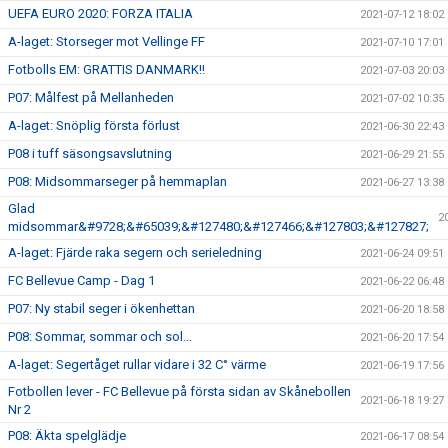
UEFA EURO 2020: FORZA ITALIA
2021-07-12 18:02
A-laget: Storseger mot Vellinge FF
2021-07-10 17:01
Fotbolls EM: GRATTIS DANMARK!!
2021-07-03 20:03
P07: Målfest på Mellanheden
2021-07-02 10:35
A-laget: Snöplig första förlust
2021-06-30 22:43
P08 i tuff säsongsavslutning
2021-06-29 21:55
P08: Midsommarseger på hemmaplan
2021-06-27 13:38
Glad
2
midsommar&#9728;&#65039;&#127480;&#127466;&#127803;&#127827;
A-laget: Fjärde raka segern och serieledning
2021-06-24 09:51
FC Bellevue Camp - Dag 1
2021-06-22 06:48
P07: Ny stabil seger i ökenhettan
2021-06-20 18:58
P08: Sommar, sommar och sol...
2021-06-20 17:54
A-laget: Segertåget rullar vidare i 32 C° värme
2021-06-19 17:56
Fotbollen lever - FC Bellevue på första sidan av Skånebollen
2021-06-18 19:27
Nr 2
P08: Äkta spelglädje
2021-06-17 08:54