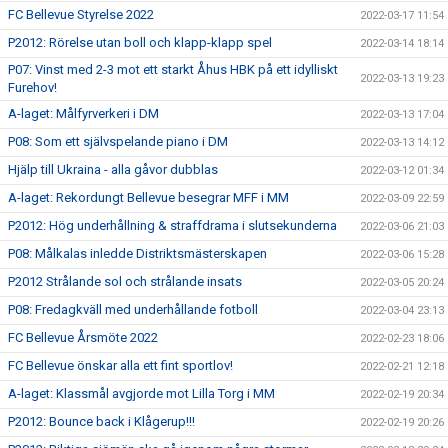
FC Bellevue Styrelse 2022
2022-03-17 11:54
P2012: Rörelse utan boll och klapp-klapp spel
2022-03-14 18:14
P07: Vinst med 2-3 mot ett starkt Åhus HBK på ett idylliskt
2022-03-13 19:23
Furehov!
A-laget: Målfyrverkeri i DM
2022-03-13 17:04
P08: Som ett självspelande piano i DM
2022-03-13 14:12
Hjälp till Ukraina - alla gåvor dubblas
2022-03-12 01:34
A-laget: Rekordungt Bellevue besegrar MFF i MM
2022-03-09 22:59
P2012: Hög underhållning & straffdrama i slutsekunderna
2022-03-06 21:03
P08: Målkalas inledde Distriktsmästerskapen
2022-03-06 15:28
P2012 Strålande sol och strålande insats
2022-03-05 20:24
P08: Fredagkväll med underhållande fotboll
2022-03-04 23:13
FC Bellevue Årsmöte 2022
2022-02-23 18:06
FC Bellevue önskar alla ett fint sportlov!
2022-02-21 12:18
A-laget: Klassmål avgjorde mot Lilla Torg i MM
2022-02-19 20:34
P2012: Bounce back i Klågerup!!!
2022-02-19 20:26