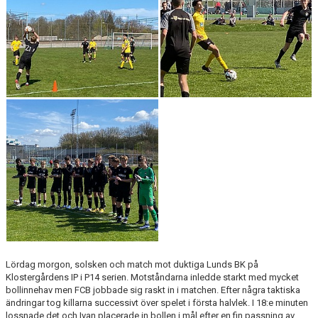
KLÄDBESTÄLLNING
SPONSORER
KLUBBMAGASIN
NATIONELLA SPELFORMER
PROVTRÄNING
SKADEBEHANDLING
VÄRDEGRUND
FOTBOLLSCAMP 2026
Lördag morgon, solsken och match mot duktiga Lunds BK på
TRÄNARUTBILDNING
Klostergårdens IP i P14 serien. Motståndarna inledde starkt med mycket
bollinnehav men FCB jobbade sig raskt in i matchen. Efter några taktiska
ändringar tog killarna successivt över spelet i första halvlek. I 18:e minuten
SUPPORTERPRYLAR
lossnade det och Ivan placerade in bollen i mål efter en fin passning av