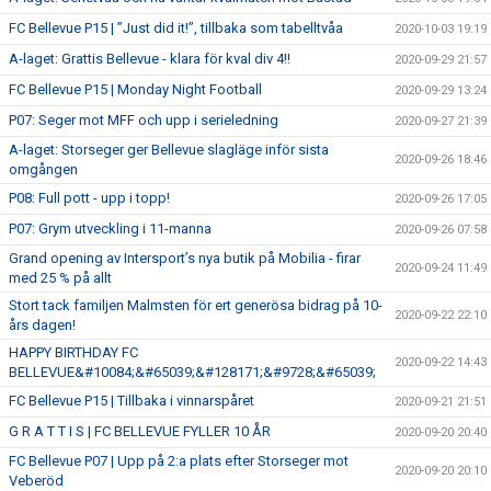
FC Bellevue P15 | ”Just did it!”, tillbaka som tabelltvåa
2020-10-03 19:19
A-laget: Grattis Bellevue - klara för kval div 4!!
2020-09-29 21:57
FC Bellevue P15 | Monday Night Football
2020-09-29 13:24
P07: Seger mot MFF och upp i serieledning
2020-09-27 21:39
A-laget: Storseger ger Bellevue slagläge inför sista
2020-09-26 18:46
omgången
P08: Full pott - upp i topp!
2020-09-26 17:05
P07: Grym utveckling i 11-manna
2020-09-26 07:58
Grand opening av Intersport’s nya butik på Mobilia - firar
2020-09-24 11:49
med 25 % på allt
Stort tack familjen Malmsten för ert generösa bidrag på 10-
2020-09-22 22:10
års dagen!
HAPPY BIRTHDAY FC
2020-09-22 14:43
BELLEVUE&#10084;&#65039;&#128171;&#9728;&#65039;
FC Bellevue P15 | Tillbaka i vinnarspåret
2020-09-21 21:51
G R A T T I S | FC BELLEVUE FYLLER 10 ÅR
2020-09-20 20:40
FC Bellevue P07 | Upp på 2:a plats efter Storseger mot
2020-09-20 20:10
Veberöd