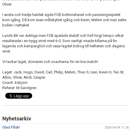
Oliver.
GÅBOLL
I andra och tredje halvlek ägde FCB bollinnehavet och passningsspelet
kom igång. Då kom även målskyttet igång och Kevin, Melvin och Ivan satte
PROJEKT
bollen i nättaket.
DOMARE
Lunds BK var duktiga men FCB spelade stabilt och höll högt tempo vilket
resulterade i en trygg vinst med 6-0. Som vanligt visade killarna på fin
GYMKORT NORDIC WELLNESS
laganda och kämparglöd och varje lagdel bidrog till helheten och dagens
vinst.
FYSTRÄNING
Vi tackar laget, domaren och coacherna för en bra match!
POLICY SOCIALA MEDIER
Laget: Jack, Hugo, David, Carl, Philip, Melvin, Theo S, Ivan, Kevin H, Teo W,
Albin, Oliver, Abdi, Casper.
FRITIDSKORTET 2026
Coach: Esbjörn
Referat: M.Sandgren
Nyhetsarkiv
Glad Påsk!
2026-04-04 11:36