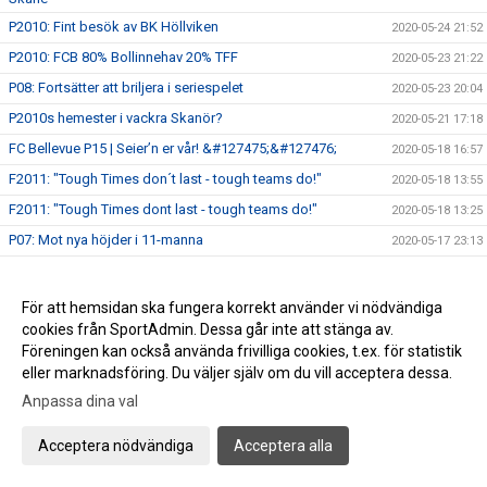
P2010: Fint besök av BK Höllviken
2020-05-24 21:52
P2010: FCB 80% Bollinnehav 20% TFF
2020-05-23 21:22
P08: Fortsätter att briljera i seriespelet
2020-05-23 20:04
P2010s hemester i vackra Skanör?
2020-05-21 17:18
FC Bellevue P15 | Seier’n er vår! &#127475;&#127476;
2020-05-18 16:57
F2011: "Tough Times don´t last - tough teams do!"
2020-05-18 13:55
F2011: "Tough Times dont last - tough teams do!"
2020-05-18 13:25
P07: Mot nya höjder i 11-manna
2020-05-17 23:13
P08: Det ligger i luften
2020-05-16 18:16
P07: Batterier på laddning
2020-05-16 09:20
För att hemsidan ska fungera korrekt använder vi nödvändiga
cookies från SportAdmin. Dessa går inte att stänga av.
P07: Magiskt spel mot FC Möjligheten
2020-05-10 22:13
Föreningen kan också använda frivilliga cookies, t.ex. för statistik
P2010s utvecklingskurva är svårstoppad
2020-05-10 14:23
eller marknadsföring. Du väljer själv om du vill acceptera dessa.
P08: Mulet trots solsken
2020-05-10 14:14
Anpassa dina val
P07: ”Årets Nickmål” av Felix ”Nick”lasson
2020-05-10 13:48
Acceptera nödvändiga
Acceptera alla
Bländande spel av Mixlaget P2011/2010
2020-05-09 21:18
P08: Stort bollinnehav i 9-manna
2020-05-09 16:24