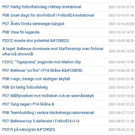
P07: Härlig fotbollslördag i Hittarp Invitational
2021-10-16 21:15
P08: Snart dags för storfotboll i Fotboll24 Invitational
2021-10-16 01:43
P07: Årets första serieseger bärgad
2021-10-16 00:58
P08: Visar fin laganda
2021-10-10 14:27
P2012 visade stor potential &#128525;
2021-10-09 20:20
A-laget: Bellevue dominerar mot Staffanstorp men förlorar
2021-10-09 19:23
efter två drömmål
F2012: ”Tigerpress” avgjorde mot Malmö City
2021-10-09 17:45
P07: Bellevue ”on fire” i P14 Skåne A&#128293;
2021-10-06 22:10
P08: I regn, ösregn och slutligen skyfall
2021-10-05 21:05
P08: En härlig fotbollshelg
2021-10-03 21:01
P07: Målfyrverkeri mot Höllviken och en sexmålsskytt
2021-10-03 19:05
P07: Tung seger i P14 Skåne A
2021-10-02 21:22
P08: Teambuilding i vackra Häckeberga naturreservat
2021-09-27 17:47
P07: Bellevue top 3 defensivt i Fotboll24 U14
2021-09-27 11:28
P2013 på naturgräs &#128525;
2021-09-26 21:16