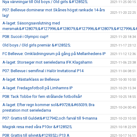
Nya värvningar till Old boys / Old girls &#128525;
2021-11-25 00:15
P07: Bellevue dominerar mot Skånes högst rankade 14-års
2021-11-20 22:25
lag!
A-laget: Säsongsavslutning med
mersmak&#128079;&#127996;&#128079;&#127996;&#128079;&#127996;&#
P08: Succé i Olympic cup!!
2021-11-20 18:34
Old boys / Old girls premiär &#128525;
2021-11-17 23:12
FC Bellevue: Omklädningsrum på gång på Mellanhedens IP
2021-11-12 12:36
A-laget: Storseger mot serieledarna IFK Klagshamn
2021-11-06 23:38
P07: Bellevue i semifinal i Halör Invitational P14
2021-11-04 08:51
A-laget: Mästarklass av Bellevue
2021-10-30 10:50
A-laget: Fredagsfotboll på Limhamns IP
2021-10-29 15:34
P08: Tack Tobbe för fem strålande fotbollsår!
2021-10-25 18:55
A-laget: Efter regn kommer sol&#9728;&#65039; Bra
2021-10-24 00:45
prestation mot serieledarna
P07: Grattis till Guldet&#127942;och farväl till 9-manna
2021-10-23 10:50
Magisk resa med våra P10or &#128525;
2021-10-18 22:09
P08: Grattis till silvret&#129352;i P13 A
2021-10-17 16:11