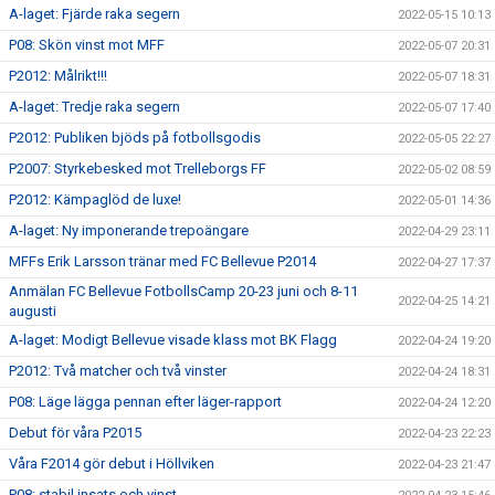
A-laget: Fjärde raka segern
2022-05-15 10:13
P08: Skön vinst mot MFF
2022-05-07 20:31
P2012: Målrikt!!!
2022-05-07 18:31
A-laget: Tredje raka segern
2022-05-07 17:40
P2012: Publiken bjöds på fotbollsgodis
2022-05-05 22:27
P2007: Styrkebesked mot Trelleborgs FF
2022-05-02 08:59
P2012: Kämpaglöd de luxe!
2022-05-01 14:36
A-laget: Ny imponerande trepoängare
2022-04-29 23:11
MFFs Erik Larsson tränar med FC Bellevue P2014
2022-04-27 17:37
Anmälan FC Bellevue FotbollsCamp 20-23 juni och 8-11
2022-04-25 14:21
augusti
A-laget: Modigt Bellevue visade klass mot BK Flagg
2022-04-24 19:20
P2012: Två matcher och två vinster
2022-04-24 18:31
P08: Läge lägga pennan efter läger-rapport
2022-04-24 12:20
Debut för våra P2015
2022-04-23 22:23
Våra F2014 gör debut i Höllviken
2022-04-23 21:47
P08: stabil insats och vinst