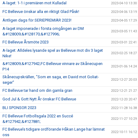
A-laget: 1-1 i premiären mot Kulladal
2023-04-10 13:30
FC Bellevue önskar alla en riktigt Glad Påsk!
2023-04-06 13:19
Äntligen dags för SERIEPREMIÄR 2023!
2023-04-05 17:29
A-laget imponerade i första omgången av DM
2023-03-05 11:43
&#128009;&#128170;&#127996;
FC Bellevue Årsmöte 2023
2023-03-01 22:41
A-laget: Alldeles lysande spel av Bellevue mot div 3 laget
2023-02-25 18:27
Nike!
&#128009;&#127942;FC Bellevue vinnare av Skånecupen
2023-01-06 14:24
P14
Skånecupskrällen, ”Som en saga, en David mot Goliat-
2022-12-27 20:03
seger”
FC Bellevue tar hand om din gamla gran
2022-12-21 21:27
God Jul & Gott Nytt År önskar FC Bellevue
2022-12-20 20:47
BLI SPONSOR 2023
2022-11-28 16:38
FC Bellevue Fotbollsgala 2022 en Succé
2022-11-27 10:29
&#127942;&#127881;
FC Bellevue’s tidigare ordförande Håkan Lange har lämnat
2022-10-11 16:12
oss