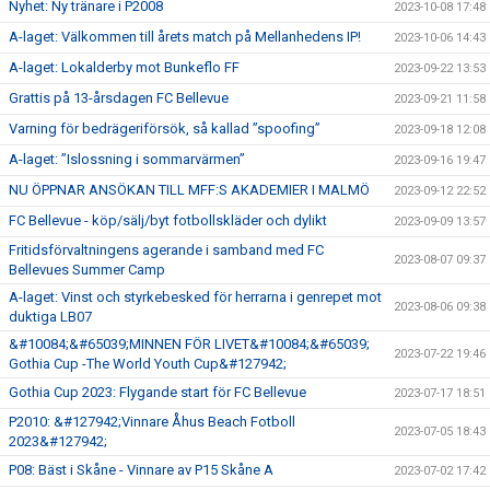
Nyhet: Ny tränare i P2008
2023-10-08 17:48
A-laget: Välkommen till årets match på Mellanhedens IP!
2023-10-06 14:43
A-laget: Lokalderby mot Bunkeflo FF
2023-09-22 13:53
Grattis på 13-årsdagen FC Bellevue
2023-09-21 11:58
Varning för bedrägeriförsök, så kallad ”spoofing”
2023-09-18 12:08
A-laget: ”Islossning i sommarvärmen”
2023-09-16 19:47
NU ÖPPNAR ANSÖKAN TILL MFF:S AKADEMIER I MALMÖ
2023-09-12 22:52
FC Bellevue - köp/sälj/byt fotbollskläder och dylikt
2023-09-09 13:57
Fritidsförvaltningens agerande i samband med FC
2023-08-07 09:37
Bellevues Summer Camp
A-laget: Vinst och styrkebesked för herrarna i genrepet mot
2023-08-06 09:38
duktiga LB07
&#10084;&#65039;MINNEN FÖR LIVET&#10084;&#65039;
2023-07-22 19:46
Gothia Cup -The World Youth Cup&#127942;
Gothia Cup 2023: Flygande start för FC Bellevue
2023-07-17 18:51
P2010: &#127942;Vinnare Åhus Beach Fotboll
2023-07-05 18:43
2023&#127942;
P08: Bäst i Skåne - Vinnare av P15 Skåne A
2023-07-02 17:42