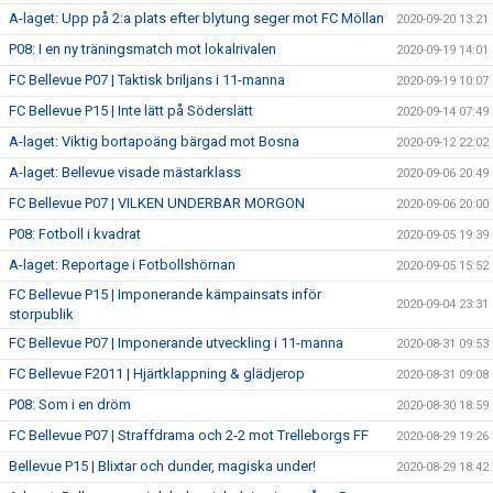
A-laget: Upp på 2:a plats efter blytung seger mot FC Möllan
2020-09-20 13:21
P08: I en ny träningsmatch mot lokalrivalen
2020-09-19 14:01
FC Bellevue P07 | Taktisk briljans i 11-manna
2020-09-19 10:07
FC Bellevue P15 | Inte lätt på Söderslätt
2020-09-14 07:49
A-laget: Viktig bortapoäng bärgad mot Bosna
2020-09-12 22:02
A-laget: Bellevue visade mästarklass
2020-09-06 20:49
FC Bellevue P07 | VILKEN UNDERBAR MORGON
2020-09-06 20:00
P08: Fotboll i kvadrat
2020-09-05 19:39
A-laget: Reportage i Fotbollshörnan
2020-09-05 15:52
FC Bellevue P15 | Imponerande kämpainsats inför
2020-09-04 23:31
storpublik
FC Bellevue P07 | Imponerande utveckling i 11-manna
2020-08-31 09:53
FC Bellevue F2011 | Hjärtklappning & glädjerop
2020-08-31 09:08
P08: Som i en dröm
2020-08-30 18:59
FC Bellevue P07 | Straffdrama och 2-2 mot Trelleborgs FF
2020-08-29 19:26
Bellevue P15 | Blixtar och dunder, magiska under!
2020-08-29 18:42