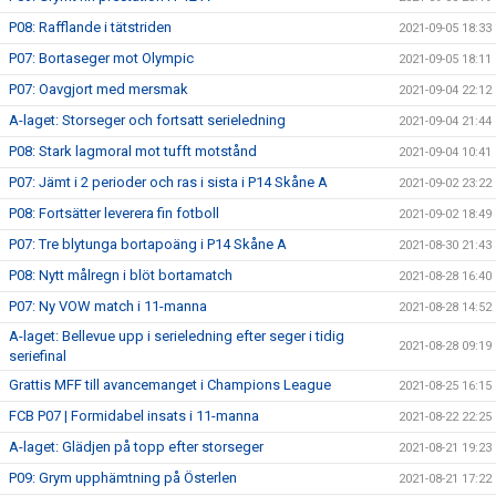
P08: Rafflande i tätstriden
2021-09-05 18:33
P07: Bortaseger mot Olympic
2021-09-05 18:11
P07: Oavgjort med mersmak
2021-09-04 22:12
A-laget: Storseger och fortsatt serieledning
2021-09-04 21:44
P08: Stark lagmoral mot tufft motstånd
2021-09-04 10:41
P07: Jämt i 2 perioder och ras i sista i P14 Skåne A
2021-09-02 23:22
P08: Fortsätter leverera fin fotboll
2021-09-02 18:49
P07: Tre blytunga bortapoäng i P14 Skåne A
2021-08-30 21:43
P08: Nytt målregn i blöt bortamatch
2021-08-28 16:40
P07: Ny VOW match i 11-manna
2021-08-28 14:52
A-laget: Bellevue upp i serieledning efter seger i tidig
2021-08-28 09:19
seriefinal
Grattis MFF till avancemanget i Champions League
2021-08-25 16:15
FCB P07 | Formidabel insats i 11-manna
2021-08-22 22:25
A-laget: Glädjen på topp efter storseger
2021-08-21 19:23
P09: Grym upphämtning på Österlen
2021-08-21 17:22