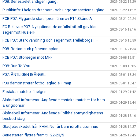
P08: Seriespelet äntligen igång!
2021-05-22 16:29
Publikinfo: I helgen drar barn- och ungdomsserierna igång
2021-05-22 11:12
FCB P07: Flygande start i premiären av P14 Skåne A
2021-05-21 22:24
FC Bellevue P07: Ny spännande anfallsfotboll gav klar
2021-05-16 19:16
seger mot Husie IF
FCB P07: Stark vändning och seger mot Trelleborgs FF
2021-05-15 15:59
P08: Bortamatch på hemmaplan
2021-05-14 21:34
FCB P07: Storseger mot MFF
2021-05-08 16:51
P08: Run To You
2021-05-08 15:05
P07: ÄNTLIGEN IGÅNG!!!!
2021-05-01 18:34
P08 demonstrerar fotbollsglädje 1 maj!
2021-05-01 16:47
Enstaka matcher i helgen
2021-04-29 21:42
Skåneboll informerar: Angående enstaka matcher för barn
2021-04-29 12:44
& ungdomar
Skåneboll informerar: Angående Folkhälsomyndighetens
2021-04-28 16:16
besked idag
Glädjebeskedet från FHM: Nu får barn idrotta utomhus
2021-04-28 14:37
Seriestarten flyttas fram till 22-23/5
2021-04-26 19:45