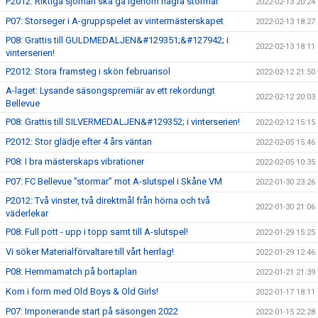
P2012: Riktiga sjömän ska gå igenom några stormar
2022-02-13 20:24
P07: Storseger i A-gruppspelet av vintermästerskapet
2022-02-13 18:27
P08: Grattis till GULDMEDALJEN&#129351;&#127942; i
2022-02-13 18:11
vinterserien!
P2012: Stora framsteg i skön februarisol
2022-02-12 21:50
A-laget: Lysande säsongspremiär av ett rekordungt
2022-02-12 20:03
Bellevue
P08: Grattis till SILVERMEDALJEN&#129352; i vinterserien!
2022-02-12 15:15
P2012: Stor glädje efter 4 års väntan
2022-02-05 15:46
P08: I bra mästerskaps vibrationer
2022-02-05 10:35
P07: FC Bellevue ”stormar” mot A-slutspel i Skåne VM
2022-01-30 23:26
P2012: Två vinster, två direktmål från hörna och två
2022-01-30 21:06
väderlekar
P08: Full pott - upp i topp samt till A-slutspel!
2022-01-29 15:25
Vi söker Materialförvaltare till vårt herrlag!
2022-01-29 12:46
P08: Hemmamatch på bortaplan
2022-01-21 21:39
Kom i form med Old Boys & Old Girls!
2022-01-17 18:11
P07: Imponerande start på säsongen 2022
2022-01-15 22:28