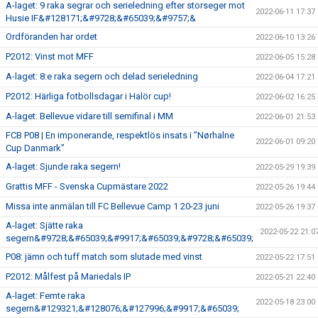
A-laget: 9 raka segrar och serieledning efter storseger mot
2022-06-11 17:37
Husie IF&#128171;&#9728;&#65039;&#9757;&
Ordföranden har ordet
2022-06-10 13:26
P2012: Vinst mot MFF
2022-06-05 15:28
A-laget: 8:e raka segern och delad serieledning
2022-06-04 17:21
P2012: Härliga fotbollsdagar i Halör cup!
2022-06-02 16:25
A-laget: Bellevue vidare till semifinal i MM
2022-06-01 21:53
FCB P08 | En imponerande, respektlös insats i ”Nørhalne
2022-06-01 09:20
Cup Danmark”
A-laget: Sjunde raka segern!
2022-05-29 19:39
Grattis MFF - Svenska Cupmästare 2022
2022-05-26 19:44
Missa inte anmälan till FC Bellevue Camp 1 20-23 juni
2022-05-26 19:37
A-laget: Sjätte raka
2022-05-22 21:0
segern&#9728;&#65039;&#9917;&#65039;&#9728;&#65039;
P08: jämn och tuff match som slutade med vinst
2022-05-22 17:51
P2012: Målfest på Mariedals IP
2022-05-21 22:40
A-laget: Femte raka
2022-05-18 23:00
segern&#129321;&#128076;&#127996;&#9917;&#65039;