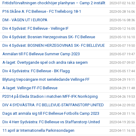
Fritidsförvaltningen chockhöjer planhyran – Camp 2 inställt
2023-07-02 16:32
P16 Skåne A: FC Bellevue - FC Trelleborg 18-1
2023-05-28 16:06
DM - VÄGEN UT I EUROPA
2023-05-16 08:36
Div 4 Sydväst: FC Bellevue - Vellinge IF
2023-05-12 16:05
Div 4 Sydväst: Bosnien Herzegovinas SK- FC Bellevue
2023-05-10 16:10
Div 4 Sydväst: BOSNIEN HERZEGOVINAS SK- FC BELLEVUE
2023-05-07 19:50
Anmälan till FC Bellevue Summer Camp 2023
2023-05-07 19:47
A-laget: Övertygande spel och andra raka segern
2023-05-07 09:07
Div 4 Sydvästra: FC Bellevue - BK Flagg
2023-05-05 17:44
Blytung trepoängare mot serieledande Vellinge FF
2023-04-29 19:11
A-laget: Vellinge FF-FC Bellevue
2023-04-29 11:48
P2014 på Eleda Stadion i matchen MFF-IFK Norrköping
2023-04-26 19:53
DIV 4 SYDVÄSTRA: FC BELLEVUE-STAFFANSTORP UNITED
2023-04-22 09:02
Dags att anmäla sig till FC Bellevue Fotbolls Camp 2023
2023-04-20 11:16
Div 4 Herr Sydvästra: FC Bellevue vs Staffanstorp United
2023-04-19 20:56
11 april är Internationella Parkinsondagen
2023-04-11 16:55