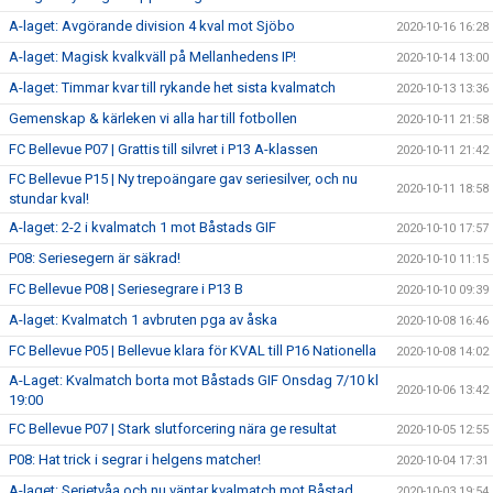
A-laget: Avgörande division 4 kval mot Sjöbo
2020-10-16 16:28
A-laget: Magisk kvalkväll på Mellanhedens IP!
2020-10-14 13:00
A-laget: Timmar kvar till rykande het sista kvalmatch
2020-10-13 13:36
Gemenskap & kärleken vi alla har till fotbollen
2020-10-11 21:58
FC Bellevue P07 | Grattis till silvret i P13 A-klassen
2020-10-11 21:42
FC Bellevue P15 | Ny trepoängare gav seriesilver, och nu
2020-10-11 18:58
stundar kval!
A-laget: 2-2 i kvalmatch 1 mot Båstads GIF
2020-10-10 17:57
P08: Seriesegern är säkrad!
2020-10-10 11:15
FC Bellevue P08 | Seriesegrare i P13 B
2020-10-10 09:39
A-laget: Kvalmatch 1 avbruten pga av åska
2020-10-08 16:46
FC Bellevue P05 | Bellevue klara för KVAL till P16 Nationella
2020-10-08 14:02
A-Laget: Kvalmatch borta mot Båstads GIF Onsdag 7/10 kl
2020-10-06 13:42
19:00
FC Bellevue P07 | Stark slutforcering nära ge resultat
2020-10-05 12:55
P08: Hat trick i segrar i helgens matcher!
2020-10-04 17:31
A-laget: Serietvåa och nu väntar kvalmatch mot Båstad
2020-10-03 19:54