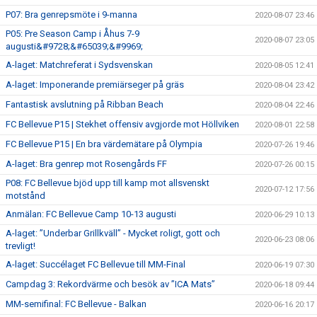
P07: Bra genrepsmöte i 9-manna
2020-08-07 23:46
P05: Pre Season Camp i Åhus 7-9
2020-08-07 23:05
augusti&#9728;&#65039;&#9969;
A-laget: Matchreferat i Sydsvenskan
2020-08-05 12:41
A-laget: Imponerande premiärseger på gräs
2020-08-04 23:42
Fantastisk avslutning på Ribban Beach
2020-08-04 22:46
FC Bellevue P15 | Stekhet offensiv avgjorde mot Höllviken
2020-08-01 22:58
FC Bellevue P15 | En bra värdemätare på Olympia
2020-07-26 19:46
A-laget: Bra genrep mot Rosengårds FF
2020-07-26 00:15
P08: FC Bellevue bjöd upp till kamp mot allsvenskt
2020-07-12 17:56
motstånd
Anmälan: FC Bellevue Camp 10-13 augusti
2020-06-29 10:13
A-laget: ”Underbar Grillkväll” - Mycket roligt, gott och
2020-06-23 08:06
trevligt!
A-laget: Succélaget FC Bellevue till MM-Final
2020-06-19 07:30
Campdag 3: Rekordvärme och besök av ”ICA Mats”
2020-06-18 09:44
MM-semifinal: FC Bellevue - Balkan
2020-06-16 20:17