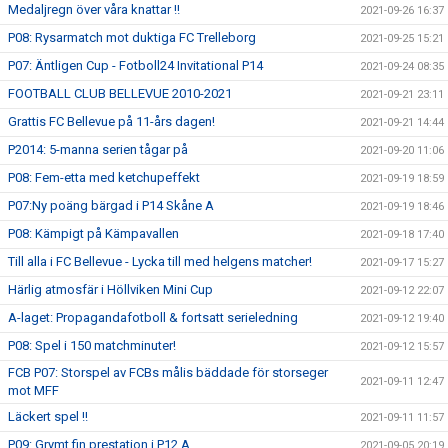
Medaljregn över våra knattar !!
2021-09-26 16:37
P08: Rysarmatch mot duktiga FC Trelleborg
2021-09-25 15:21
P07: Äntligen Cup - Fotboll24 Invitational P14
2021-09-24 08:35
FOOTBALL CLUB BELLEVUE 2010-2021
2021-09-21 23:11
Grattis FC Bellevue på 11-års dagen!
2021-09-21 14:44
P2014: 5-manna serien tågar på
2021-09-20 11:06
P08: Fem-etta med ketchupeffekt
2021-09-19 18:59
P07:Ny poäng bärgad i P14 Skåne A
2021-09-19 18:46
P08: Kämpigt på Kämpavallen
2021-09-18 17:40
Till alla i FC Bellevue - Lycka till med helgens matcher!
2021-09-17 15:27
Härlig atmosfär i Höllviken Mini Cup
2021-09-12 22:07
A-laget: Propagandafotboll & fortsatt serieledning
2021-09-12 19:40
P08: Spel i 150 matchminuter!
2021-09-12 15:57
FCB P07: Storspel av FCBs målis bäddade för storseger
2021-09-11 12:47
mot MFF
Läckert spel !!
2021-09-11 11:57
P09: Grymt fin prestation i P12 A
2021-09-05 20:19