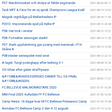
P07: Mardrömsstart och stolpe ut fällde avgörande
2021-08-20 00:11
Tack MFF & Fans för en ny episk Champions League kväll
2021-08-19 13:02
Magisk regnbåge på Mellanhedens IP
2021-08-18 11:04
P2012: Imponerande spel på Hyllie IP
2021-08-15 20:48
P08: Hat trick i vinster
2021-08-15 19:21
P08: Fortsätter säsongen starkt!
2021-08-14 17:20
P07: Stark upphämtning gav poäng med mersmak i P14
2021-08-14 12:00
Skåne A
P08 inleder seriespelet med vinst
2021-08-12 22:13
A-laget: Tungt poängtapp efter ledning 3-1
2021-08-08 16:35
OS-Silver efter galen straffrysare
2021-08-06 18:16
&#11088;&#65039;SVERIGES DAMER TILL OS-FINAL
2021-08-02 17:27
&#11088;&#65039;
FC BELLEVUE MALMÖMÄSTARE 2020
2021-07-31 16:30
MM-Final 2020: Kulladals FF-FC Bellevue
2021-07-30 16:05
Camp News: 16 dagar kvar till FC Bellevue Preseason Camp
2021-07-24 10:28
Anmälan FC Bellevue Camp 2 den 9-12 augusti
2021-07-13 12:42