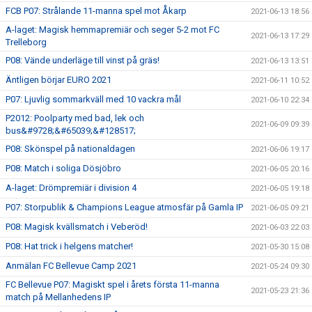
FCB P07: Strålande 11-manna spel mot Åkarp
2021-06-13 18:56
A-laget: Magisk hemmapremiär och seger 5-2 mot FC
2021-06-13 17:29
Trelleborg
P08: Vände underläge till vinst på gräs!
2021-06-13 13:51
Äntligen börjar EURO 2021
2021-06-11 10:52
P07: Ljuvlig sommarkväll med 10 vackra mål
2021-06-10 22:34
P2012: Poolparty med bad, lek och
2021-06-09 09:39
bus&#9728;&#65039;&#128517;
P08: Skönspel på nationaldagen
2021-06-06 19:17
P08: Match i soliga Dösjöbro
2021-06-05 20:16
A-laget: Drömpremiär i division 4
2021-06-05 19:18
P07: Storpublik & Champions League atmosfär på Gamla IP
2021-06-05 09:21
P08: Magisk kvällsmatch i Veberöd!
2021-06-03 22:03
P08: Hat trick i helgens matcher!
2021-05-30 15:08
Anmälan FC Bellevue Camp 2021
2021-05-24 09:30
FC Bellevue P07: Magiskt spel i årets första 11-manna
2021-05-23 21:36
match på Mellanhedens IP