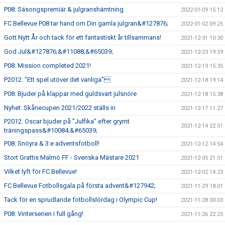
P08: Säsongspremiär & julgranshämtning
2022-01-09 15:12
FC Bellevue P08 tar hand om Din gamla julgran&#127876;
2022-01-02 09:25
Gott Nytt År och tack för ett fantastiskt år tillsammans!
2021-12-31 10:30
God Jul&#127876;&#11088;&#65039;
2021-12-23 19:59
P08: Mission completed 2021!
2021-12-19 15:35
P2012: ”Ett spel utöver det vanliga”
2021-12-18 19:14
P08: Bjuder på klappar med guldsvart julsnöre
2021-12-18 15:38
Nyhet: Skånecupen 2021/2022 ställs in
2021-12-17 11:27
P2012: Oscar bjuder på ”Julfika” efter grymt
2021-12-14 22:51
träningspass&#10084;&#65039;
P08: Snöyra & 3:e adventsfotboll!
2021-12-12 14:54
Stort Grattis Malmö FF - Svenska Mästare 2021
2021-12-05 21:51
Vilket lyft för FC Bellevue!
2021-12-02 14:23
FC Bellevue Fotbollsgala på första advent&#127942;
2021-11-29 18:01
Tack för en sprudlande fotbollslördag i Olympic Cup!
2021-11-28 00:03
P08: Vinterserien i full gång!
2021-11-26 22:25