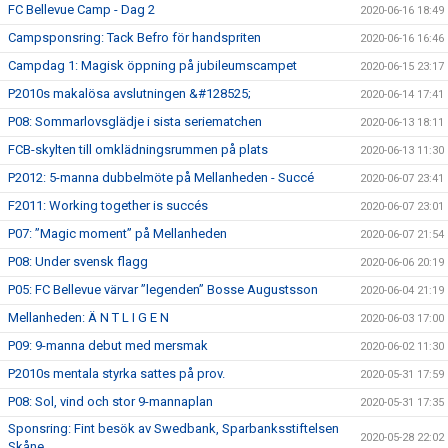
FC Bellevue Camp - Dag 2
2020-06-16 18:49
Campsponsring: Tack Befro för handspriten
2020-06-16 16:46
Campdag 1: Magisk öppning på jubileumscampet
2020-06-15 23:17
P2010s makalösa avslutningen &#128525;
2020-06-14 17:41
P08: Sommarlovsglädje i sista seriematchen
2020-06-13 18:11
FCB-skylten till omklädningsrummen på plats
2020-06-13 11:30
P2012: 5-manna dubbelmöte på Mellanheden - Succé
2020-06-07 23:41
F2011: Working together is succés
2020-06-07 23:01
P07: ”Magic moment” på Mellanheden
2020-06-07 21:54
P08: Under svensk flagg
2020-06-06 20:19
P05: FC Bellevue värvar ”legenden” Bosse Augustsson
2020-06-04 21:19
Mellanheden: Ä N T L I G E N
2020-06-03 17:00
P09: 9-manna debut med mersmak
2020-06-02 11:30
P2010s mentala styrka sattes på prov.
2020-05-31 17:59
P08: Sol, vind och stor 9-mannaplan
2020-05-31 17:35
Sponsring: Fint besök av Swedbank, Sparbanksstiftelsen
2020-05-28 22:02
Skåne