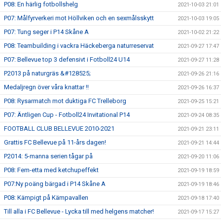
P08: En härlig fotbollshelg
2021-10-03 21:01
P07: Målfyrverkeri mot Höllviken och en sexmålsskytt
2021-10-03 19:05
P07: Tung seger i P14 Skåne A
2021-10-02 21:22
P08: Teambuilding i vackra Häckeberga naturreservat
2021-09-27 17:47
P07: Bellevue top 3 defensivt i Fotboll24 U14
2021-09-27 11:28
P2013 på naturgräs &#128525;
2021-09-26 21:16
Medaljregn över våra knattar !!
2021-09-26 16:37
P08: Rysarmatch mot duktiga FC Trelleborg
2021-09-25 15:21
P07: Äntligen Cup - Fotboll24 Invitational P14
2021-09-24 08:35
FOOTBALL CLUB BELLEVUE 2010-2021
2021-09-21 23:11
Grattis FC Bellevue på 11-års dagen!
2021-09-21 14:44
P2014: 5-manna serien tågar på
2021-09-20 11:06
P08: Fem-etta med ketchupeffekt
2021-09-19 18:59
P07:Ny poäng bärgad i P14 Skåne A
2021-09-19 18:46
P08: Kämpigt på Kämpavallen
2021-09-18 17:40
Till alla i FC Bellevue - Lycka till med helgens matcher!
2021-09-17 15:27