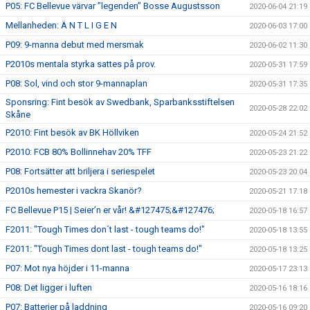
P05: FC Bellevue värvar ”legenden” Bosse Augustsson
2020-06-04 21:19
Mellanheden: Ä N T L I G E N
2020-06-03 17:00
P09: 9-manna debut med mersmak
2020-06-02 11:30
P2010s mentala styrka sattes på prov.
2020-05-31 17:59
P08: Sol, vind och stor 9-mannaplan
2020-05-31 17:35
Sponsring: Fint besök av Swedbank, Sparbanksstiftelsen
2020-05-28 22:02
Skåne
P2010: Fint besök av BK Höllviken
2020-05-24 21:52
P2010: FCB 80% Bollinnehav 20% TFF
2020-05-23 21:22
P08: Fortsätter att briljera i seriespelet
2020-05-23 20:04
P2010s hemester i vackra Skanör?
2020-05-21 17:18
FC Bellevue P15 | Seier’n er vår! &#127475;&#127476;
2020-05-18 16:57
F2011: "Tough Times don´t last - tough teams do!"
2020-05-18 13:55
F2011: "Tough Times dont last - tough teams do!"
2020-05-18 13:25
P07: Mot nya höjder i 11-manna
2020-05-17 23:13
P08: Det ligger i luften
2020-05-16 18:16
P07: Batterier på laddning
2020-05-16 09:20