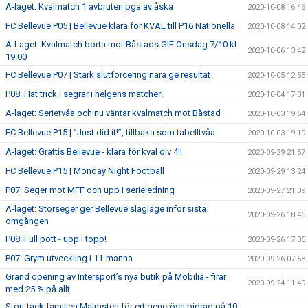
A-laget: Kvalmatch 1 avbruten pga av åska
2020-10-08 16:46
FC Bellevue P05 | Bellevue klara för KVAL till P16 Nationella
2020-10-08 14:02
A-Laget: Kvalmatch borta mot Båstads GIF Onsdag 7/10 kl
2020-10-06 13:42
19:00
FC Bellevue P07 | Stark slutforcering nära ge resultat
2020-10-05 12:55
P08: Hat trick i segrar i helgens matcher!
2020-10-04 17:31
A-laget: Serietvåa och nu väntar kvalmatch mot Båstad
2020-10-03 19:54
FC Bellevue P15 | ”Just did it!”, tillbaka som tabelltvåa
2020-10-03 19:19
A-laget: Grattis Bellevue - klara för kval div 4!!
2020-09-29 21:57
FC Bellevue P15 | Monday Night Football
2020-09-29 13:24
P07: Seger mot MFF och upp i serieledning
2020-09-27 21:39
A-laget: Storseger ger Bellevue slagläge inför sista
2020-09-26 18:46
omgången
P08: Full pott - upp i topp!
2020-09-26 17:05
P07: Grym utveckling i 11-manna
2020-09-26 07:58
Grand opening av Intersport’s nya butik på Mobilia - firar
2020-09-24 11:49
med 25 % på allt
Stort tack familjen Malmsten för ert generösa bidrag på 10-