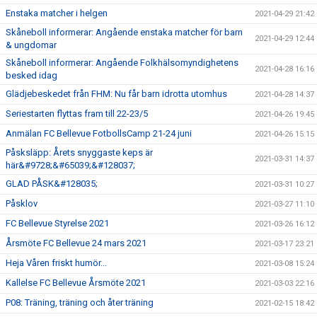
Enstaka matcher i helgen
2021-04-29 21:42
Skåneboll informerar: Angående enstaka matcher för barn
2021-04-29 12:44
& ungdomar
Skåneboll informerar: Angående Folkhälsomyndighetens
2021-04-28 16:16
besked idag
Glädjebeskedet från FHM: Nu får barn idrotta utomhus
2021-04-28 14:37
Seriestarten flyttas fram till 22-23/5
2021-04-26 19:45
Anmälan FC Bellevue FotbollsCamp 21-24 juni
2021-04-26 15:15
Påsksläpp: Årets snyggaste keps är
2021-03-31 14:37
här&#9728;&#65039;&#128037;
GLAD PÅSK&#128035;
2021-03-31 10:27
Påsklov
2021-03-27 11:10
FC Bellevue Styrelse 2021
2021-03-26 16:12
Årsmöte FC Bellevue 24 mars 2021
2021-03-17 23:21
Heja Våren friskt humör...
2021-03-08 15:24
Kallelse FC Bellevue Årsmöte 2021
2021-03-03 22:16
P08: Träning, träning och åter träning
2021-02-15 18:42