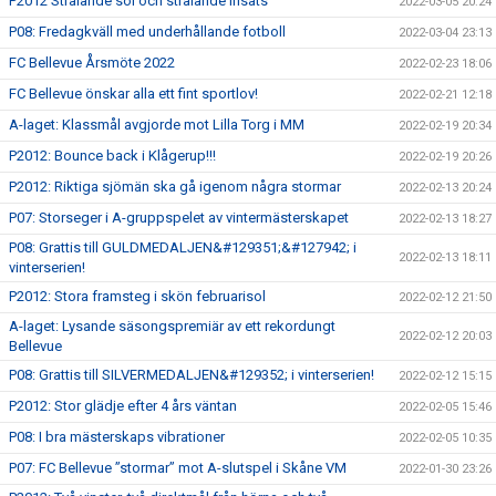
P2012 Strålande sol och strålande insats
2022-03-05 20:24
P08: Fredagkväll med underhållande fotboll
2022-03-04 23:13
FC Bellevue Årsmöte 2022
2022-02-23 18:06
FC Bellevue önskar alla ett fint sportlov!
2022-02-21 12:18
A-laget: Klassmål avgjorde mot Lilla Torg i MM
2022-02-19 20:34
P2012: Bounce back i Klågerup!!!
2022-02-19 20:26
P2012: Riktiga sjömän ska gå igenom några stormar
2022-02-13 20:24
P07: Storseger i A-gruppspelet av vintermästerskapet
2022-02-13 18:27
P08: Grattis till GULDMEDALJEN&#129351;&#127942; i
2022-02-13 18:11
vinterserien!
P2012: Stora framsteg i skön februarisol
2022-02-12 21:50
A-laget: Lysande säsongspremiär av ett rekordungt
2022-02-12 20:03
Bellevue
P08: Grattis till SILVERMEDALJEN&#129352; i vinterserien!
2022-02-12 15:15
P2012: Stor glädje efter 4 års väntan
2022-02-05 15:46
P08: I bra mästerskaps vibrationer
2022-02-05 10:35
P07: FC Bellevue ”stormar” mot A-slutspel i Skåne VM
2022-01-30 23:26