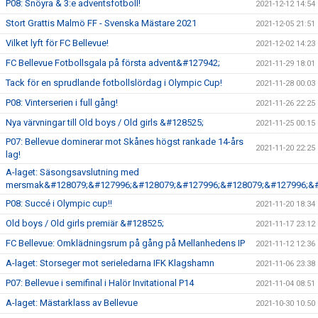
P08: Snöyra & 3:e adventsfotboll!
2021-12-12 14:54
Stort Grattis Malmö FF - Svenska Mästare 2021
2021-12-05 21:51
Vilket lyft för FC Bellevue!
2021-12-02 14:23
FC Bellevue Fotbollsgala på första advent&#127942;
2021-11-29 18:01
Tack för en sprudlande fotbollslördag i Olympic Cup!
2021-11-28 00:03
P08: Vinterserien i full gång!
2021-11-26 22:25
Nya värvningar till Old boys / Old girls &#128525;
2021-11-25 00:15
P07: Bellevue dominerar mot Skånes högst rankade 14-års
2021-11-20 22:25
lag!
A-laget: Säsongsavslutning med
mersmak&#128079;&#127996;&#128079;&#127996;&#128079;&#127996;&#
P08: Succé i Olympic cup!!
2021-11-20 18:34
Old boys / Old girls premiär &#128525;
2021-11-17 23:12
FC Bellevue: Omklädningsrum på gång på Mellanhedens IP
2021-11-12 12:36
A-laget: Storseger mot serieledarna IFK Klagshamn
2021-11-06 23:38
P07: Bellevue i semifinal i Halör Invitational P14
2021-11-04 08:51
A-laget: Mästarklass av Bellevue
2021-10-30 10:50