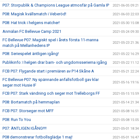
P07: Storpublik & Champions League atmosfär på Gamla IP
2021-06-05 09:21
P08: Magisk kvällsmatch i Veberöd!
2021-06-03 22:03
P08: Hat trick i helgens matcher!
2021-05-30 15:08
Anmälan FC Bellevue Camp 2021
2021-05-24 09:30
FC Bellevue P07: Magiskt spel i årets första 11-manna
2021-05-23 21:36
match på Mellanhedens IP
P08: Seriespelet äntligen igång!
2021-05-22 16:29
Publikinfo: I helgen drar barn- och ungdomsserierna igång
2021-05-22 11:12
FCB P07: Flygande start i premiären av P14 Skåne A
2021-05-21 22:24
FC Bellevue P07: Ny spännande anfallsfotboll gav klar
2021-05-16 19:16
seger mot Husie IF
FCB P07: Stark vändning och seger mot Trelleborgs FF
2021-05-15 15:59
P08: Bortamatch på hemmaplan
2021-05-14 21:34
FCB P07: Storseger mot MFF
2021-05-08 16:51
P08: Run To You
2021-05-08 15:05
P07: ÄNTLIGEN IGÅNG!!!!
2021-05-01 18:34
P08 demonstrerar fotbollsglädje 1 maj!
2021-05-01 16:47