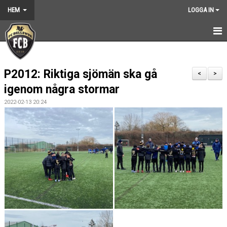
HEM
LOGGA IN
HEM
P2012: Riktiga sjömän ska gå
NYHETER
<
>
igenom några stormar
GRUNDARNA
2022-02-13 20:24
KONTAKT
KALENDER
BILDGALLERI
DOKUMENT
VÅRA LAG
MEDLEMSKAP