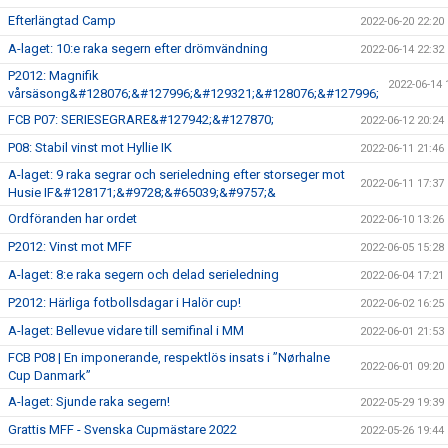
Efterlängtad Camp
2022-06-20 22:20
A-laget: 10:e raka segern efter drömvändning
2022-06-14 22:32
P2012: Magnifik
2022-06-14 
vårsäsong&#128076;&#127996;&#129321;&#128076;&#127996;
FCB P07: SERIESEGRARE&#127942;&#127870;
2022-06-12 20:24
P08: Stabil vinst mot Hyllie IK
2022-06-11 21:46
A-laget: 9 raka segrar och serieledning efter storseger mot
2022-06-11 17:37
Husie IF&#128171;&#9728;&#65039;&#9757;&
Ordföranden har ordet
2022-06-10 13:26
P2012: Vinst mot MFF
2022-06-05 15:28
A-laget: 8:e raka segern och delad serieledning
2022-06-04 17:21
P2012: Härliga fotbollsdagar i Halör cup!
2022-06-02 16:25
A-laget: Bellevue vidare till semifinal i MM
2022-06-01 21:53
FCB P08 | En imponerande, respektlös insats i ”Nørhalne
2022-06-01 09:20
Cup Danmark”
A-laget: Sjunde raka segern!
2022-05-29 19:39
Grattis MFF - Svenska Cupmästare 2022
2022-05-26 19:44