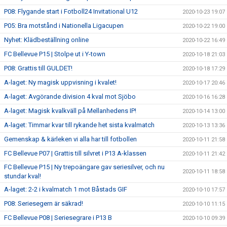
P08: Flygande start i Fotboll24 Invitational U12
2020-10-23 19:07
P05: Bra motstånd i Nationella Ligacupen
2020-10-22 19:00
Nyhet: Klädbeställning online
2020-10-22 16:49
FC Bellevue P15 | Stolpe ut i Y-town
2020-10-18 21:03
P08: Grattis till GULDET!
2020-10-18 17:29
A-laget: Ny magisk uppvisning i kvalet!
2020-10-17 20:46
A-laget: Avgörande division 4 kval mot Sjöbo
2020-10-16 16:28
A-laget: Magisk kvalkväll på Mellanhedens IP!
2020-10-14 13:00
A-laget: Timmar kvar till rykande het sista kvalmatch
2020-10-13 13:36
Gemenskap & kärleken vi alla har till fotbollen
2020-10-11 21:58
FC Bellevue P07 | Grattis till silvret i P13 A-klassen
2020-10-11 21:42
FC Bellevue P15 | Ny trepoängare gav seriesilver, och nu
2020-10-11 18:58
stundar kval!
A-laget: 2-2 i kvalmatch 1 mot Båstads GIF
2020-10-10 17:57
P08: Seriesegern är säkrad!
2020-10-10 11:15
FC Bellevue P08 | Seriesegrare i P13 B
2020-10-10 09:39