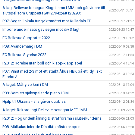
A-lag: Bellevue besegrar Klagshamn i MM och går vidare till
2022-03-31 00:31
slutspel som Gruppetta&#127942;&#128293;
P07: Seger i lokala tungviktsmötet mot Kulladals FF
2022-03-27 21:27
Imponerande insats gav seger mot div 3 lag!
2022-03-23 10:47
FC Bellevue Supporter 2022
2022-03-19 13:02
P08: Avancemang i DM
2022-03-19 09:38
FC Bellevue Styrelse 2022
2022-03-17 11:54
P2012: Rörelse utan boll och klapp-klapp spel
2022-03-14 18:14
P07: Vinst med 2-3 mot ett starkt Åhus HBK på ett idylliskt
2022-03-13 19:23
Furehov!
A-laget: Målfyrverkeri i DM
2022-03-13 17:04
P08: Som ett självspelande piano i DM
2022-03-13 14:12
Hjälp till Ukraina - alla gåvor dubblas
2022-03-12 01:34
A-laget: Rekordungt Bellevue besegrar MFF i MM
2022-03-09 22:59
P2012: Hög underhållning & straffdrama i slutsekunderna
2022-03-06 21:03
P08: Målkalas inledde Distriktsmästerskapen
2022-03-06 15:28