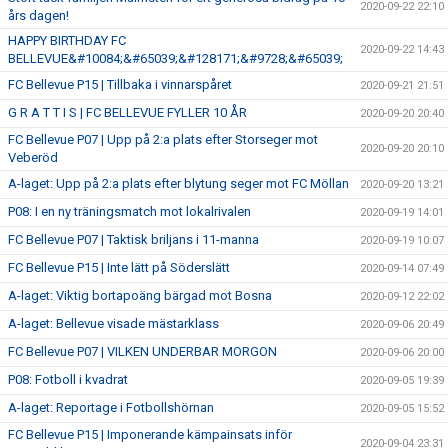
2020-09-22 22:10
års dagen!
HAPPY BIRTHDAY FC
2020-09-22 14:43
BELLEVUE&#10084;&#65039;&#128171;&#9728;&#65039;
FC Bellevue P15 | Tillbaka i vinnarspåret
2020-09-21 21:51
G R A T T I S | FC BELLEVUE FYLLER 10 ÅR
2020-09-20 20:40
FC Bellevue P07 | Upp på 2:a plats efter Storseger mot
2020-09-20 20:10
Veberöd
A-laget: Upp på 2:a plats efter blytung seger mot FC Möllan
2020-09-20 13:21
P08: I en ny träningsmatch mot lokalrivalen
2020-09-19 14:01
FC Bellevue P07 | Taktisk briljans i 11-manna
2020-09-19 10:07
FC Bellevue P15 | Inte lätt på Söderslätt
2020-09-14 07:49
A-laget: Viktig bortapoäng bärgad mot Bosna
2020-09-12 22:02
A-laget: Bellevue visade mästarklass
2020-09-06 20:49
FC Bellevue P07 | VILKEN UNDERBAR MORGON
2020-09-06 20:00
P08: Fotboll i kvadrat
2020-09-05 19:39
A-laget: Reportage i Fotbollshörnan
2020-09-05 15:52
FC Bellevue P15 | Imponerande kämpainsats inför
2020-09-04 23:31