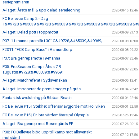
seriepremiären
A-laget: Årets mål & upp delad serieledning
2020-08-15 12:46
FC Bellevue Camp 2 - Dag
1&#9728;&#65039;&#9728;&#65039;&#9728;&#65039;&#9728;&#65039;&#9
A-laget: Delad pott i toppmötet
2020-08-09 21:13
P07: 11-manna premiär i 30° C&#9728;&#65039;&#9969;
2020-08-08 16:00
F2011: ”FCB Camp Base” i Asmundtorp
2020-08-08 09:22
P07: Bra genrepsmöte i 9-manna
2020-08-07 23:46
P05: Pre Season Camp i Åhus 7-9
2020-08-07 23:05
augusti&#9728;&#65039;&#9969;
A-laget: Matchreferat i Sydsvenskan
2020-08-05 12:41
A-laget: Imponerande premiärseger på gräs
2020-08-04 23:42
Fantastisk avslutning på Ribban Beach
2020-08-04 22:46
FC Bellevue P15 | Stekhet offensiv avgjorde mot Höllviken
2020-08-01 22:58
FC Bellevue P15 | En bra värdemätare på Olympia
2020-07-26 19:46
A-laget: Bra genrep mot Rosengårds FF
2020-07-26 00:15
P08: FC Bellevue bjöd upp till kamp mot allsvenskt
2020-07-12 17:56
motstånd