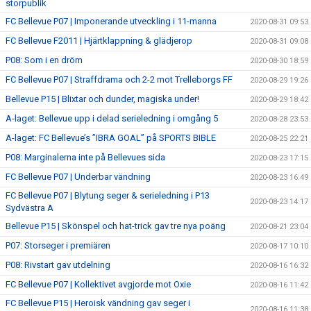
storpublik
FC Bellevue P07 | Imponerande utveckling i 11-manna
2020-08-31 09:53
FC Bellevue F2011 | Hjärtklappning & glädjerop
2020-08-31 09:08
P08: Som i en dröm
2020-08-30 18:59
FC Bellevue P07 | Straffdrama och 2-2 mot Trelleborgs FF
2020-08-29 19:26
Bellevue P15 | Blixtar och dunder, magiska under!
2020-08-29 18:42
A-laget: Bellevue upp i delad serieledning i omgång 5
2020-08-28 23:53
A-laget: FC Bellevue’s ”IBRA GOAL” på SPORTS BIBLE
2020-08-25 22:21
P08: Marginalerna inte på Bellevues sida
2020-08-23 17:15
FC Bellevue P07 | Underbar vändning
2020-08-23 16:49
FC Bellevue P07 | Blytung seger & serieledning i P13
2020-08-23 14:17
Sydvästra A
Bellevue P15 | Skönspel och hat-trick gav tre nya poäng
2020-08-21 23:04
P07: Storseger i premiären
2020-08-17 10:10
P08: Rivstart gav utdelning
2020-08-16 16:32
FC Bellevue P07 | Kollektivet avgjorde mot Oxie
2020-08-16 11:42
FC Bellevue P15 | Heroisk vändning gav seger i
2020-08-16 11:38