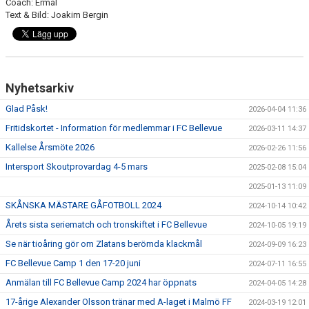
Coach: Ermal
Text & Bild: Joakim Bergin
GÅBOLL
PROJEKT
DOMARE
Nyhetsarkiv
GYMKORT NORDIC WELLNESS
Glad Påsk!
2026-04-04 11:36
Fritidskortet - Information för medlemmar i FC Bellevue
2026-03-11 14:37
FYSTRÄNING
Kallelse Årsmöte 2026
2026-02-26 11:56
POLICY SOCIALA MEDIER
Intersport Skoutprovardag 4-5 mars
2025-02-08 15:04
2025-01-13 11:09
FRITIDSKORTET 2026
SKÅNSKA MÄSTARE GÅFOTBOLL 2024
2024-10-14 10:42
Årets sista seriematch och tronskiftet i FC Bellevue
2024-10-05 19:19
Se när tioåring gör om Zlatans berömda klackmål
2024-09-09 16:23
FC Bellevue Camp 1 den 17-20 juni
2024-07-11 16:55
Anmälan till FC Bellevue Camp 2024 har öppnats
2024-04-05 14:28
17-årige Alexander Olsson tränar med A-laget i Malmö FF
2024-03-19 12:01