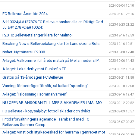
2024-03-04 10:10
FC Bellevue Årsmöte 2024
2024-03-01 23:16
&#10024;&#127876;FC Bellevue önskar alla en Riktigt God
2023-12-23 21:22
Jul&#127876;&#10024;
P2010: Bellevuetalanger klara för Malmö FF
2023-12-16 12:59
Breaking News: Bellevuetalang klar för Landskrona BoIs
2023-12-16 10:51
Nyhet: Ny tränare i P2008
2023-10-08 17:48
A-laget: Välkommen till årets match på Mellanhedens IP!
2023-10-06 14:43
A-laget: Lokalderby mot Bunkeflo FF
2023-09-22 13:53
Grattis på 13-årsdagen FC Bellevue
2023-09-21 11:58
Varning för bedrägeriförsök, så kallad ”spoofing”
2023-09-18 12:08
A-laget: ”Islossning i sommarvärmen”
2023-09-16 19:47
NU ÖPPNAR ANSÖKAN TILL MFF:S AKADEMIER I MALMÖ
2023-09-12 22:52
FC Bellevue - köp/sälj/byt fotbollskläder och dylikt
2023-09-09 13:57
Fritidsförvaltningens agerande i samband med FC
2023-08-07 09:37
Bellevues Summer Camp
A-laget: Vinst och styrkebesked för herrarna i genrepet mot
2023-08-06 09:38