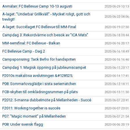
Anmälan: FC Bellevue Camp 10-13 augusti
2020-06-29 10:13
A-laget: ”Underbar Grillkväll” - Mycket roligt, gott och
2020-06-23 08:06
trevligt!
A-laget: Succélaget FC Bellevue till MM-Final
2020-06-19 07:30
Campdag 3: Rekordvärme och besök av ”ICA Mats”
2020-06-18 09:44
MM-semifinal: FC Bellevue - Balkan
2020-06-16 20:17
FC Bellevue Camp - Dag 2
2020-06-16 18:49
Campsponsring: Tack Befro för handspriten
2020-06-16 16:46
Campdag 1: Magisk öppning på jubileumscampet
2020-06-15 23:17
P2010s makalösa avslutningen &#128525;
2020-06-14 17:41
P08: Sommarlovsglädje i sista seriematchen
2020-06-13 18:11
FCB-skylten till omklädningsrummen på plats
2020-06-13 11:30
P2012: 5-manna dubbelmöte på Mellanheden - Succé
2020-06-07 23:41
F2011: Working together is succés
2020-06-07 23:01
P07: ”Magic moment” på Mellanheden
2020-06-07 21:54
P08: Under svensk flagg
2020-06-06 20:19