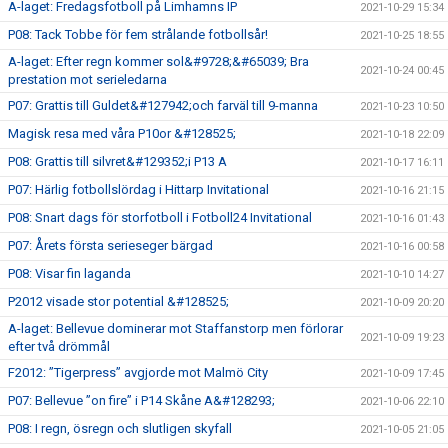
A-laget: Fredagsfotboll på Limhamns IP
2021-10-29 15:34
P08: Tack Tobbe för fem strålande fotbollsår!
2021-10-25 18:55
A-laget: Efter regn kommer sol&#9728;&#65039; Bra
2021-10-24 00:45
prestation mot serieledarna
P07: Grattis till Guldet&#127942;och farväl till 9-manna
2021-10-23 10:50
Magisk resa med våra P10or &#128525;
2021-10-18 22:09
P08: Grattis till silvret&#129352;i P13 A
2021-10-17 16:11
P07: Härlig fotbollslördag i Hittarp Invitational
2021-10-16 21:15
P08: Snart dags för storfotboll i Fotboll24 Invitational
2021-10-16 01:43
P07: Årets första serieseger bärgad
2021-10-16 00:58
P08: Visar fin laganda
2021-10-10 14:27
P2012 visade stor potential &#128525;
2021-10-09 20:20
A-laget: Bellevue dominerar mot Staffanstorp men förlorar
2021-10-09 19:23
efter två drömmål
F2012: ”Tigerpress” avgjorde mot Malmö City
2021-10-09 17:45
P07: Bellevue ”on fire” i P14 Skåne A&#128293;
2021-10-06 22:10
P08: I regn, ösregn och slutligen skyfall
2021-10-05 21:05