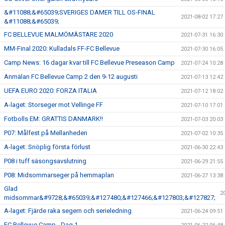
&#11088;&#65039;SVERIGES DAMER TILL OS-FINAL
2021-08-02 17:27
&#11088;&#65039;
FC BELLEVUE MALMÖMÄSTARE 2020
2021-07-31 16:30
MM-Final 2020: Kulladals FF-FC Bellevue
2021-07-30 16:05
Camp News: 16 dagar kvar till FC Bellevue Preseason Camp
2021-07-24 10:28
Anmälan FC Bellevue Camp 2 den 9-12 augusti
2021-07-13 12:42
UEFA EURO 2020: FORZA ITALIA
2021-07-12 18:02
A-laget: Storseger mot Vellinge FF
2021-07-10 17:01
Fotbolls EM: GRATTIS DANMARK!!
2021-07-03 20:03
P07: Målfest på Mellanheden
2021-07-02 10:35
A-laget: Snöplig första förlust
2021-06-30 22:43
P08 i tuff säsongsavslutning
2021-06-29 21:55
P08: Midsommarseger på hemmaplan
2021-06-27 13:38
Glad
2
midsommar&#9728;&#65039;&#127480;&#127466;&#127803;&#127827;
A-laget: Fjärde raka segern och serieledning
2021-06-24 09:51
FC Bellevue Camp - Dag 1