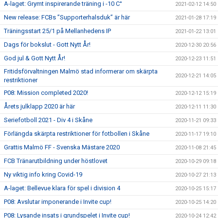
A-laget: Grymt inspirerande träning i -10 C°
2021-02-12 14:50
New release: FCBs ”Supporterhalsduk” är här
2021-01-28 17:19
Träningsstart 25/1 på Mellanhedens IP
2021-01-22 13:01
Dags för bokslut - Gott Nytt År!
2020-12-30 20:56
God jul & Gott Nytt År!
2020-12-23 11:51
Fritidsförvaltningen Malmö stad informerar om skärpta
2020-12-21 14:05
restriktioner
P08: Mission completed 2020!
2020-12-12 15:19
Årets julklapp 2020 är här
2020-12-11 11:30
Seriefotboll 2021 - Div 4 i Skåne
2020-11-21 09:33
Förlängda skärpta restriktioner för fotbollen i Skåne
2020-11-17 19:10
Grattis Malmö FF - Svenska Mästare 2020
2020-11-08 21:45
FCB Tränarutbildning under höstlovet
2020-10-29 09:18
Ny viktig info kring Covid-19
2020-10-27 21:13
A-laget: Bellevue klara för spel i division 4
2020-10-25 15:17
P08: Avslutar imponerande i Invite cup!
2020-10-25 14:20
P08: Lysande insats i grundspelet i Invite cup!
2020-10-24 12:42