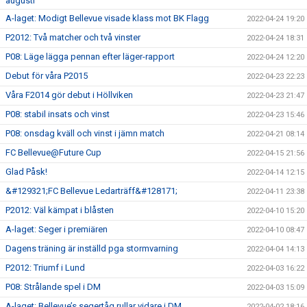
augusti
A-laget: Modigt Bellevue visade klass mot BK Flagg
2022-04-24 19:20
P2012: Två matcher och två vinster
2022-04-24 18:31
P08: Läge lägga pennan efter läger-rapport
2022-04-24 12:20
Debut för våra P2015
2022-04-23 22:23
Våra F2014 gör debut i Höllviken
2022-04-23 21:47
P08: stabil insats och vinst
2022-04-23 15:46
P08: onsdag kväll och vinst i jämn match
2022-04-21 08:14
FC Bellevue@Future Cup
2022-04-15 21:56
Glad Påsk!
2022-04-14 12:15
&#129321;FC Bellevue Ledarträff&#128171;
2022-04-11 23:38
P2012: Väl kämpat i blåsten
2022-04-10 15:20
A-laget: Seger i premiären
2022-04-10 08:47
Dagens träning är inställd pga stormvarning
2022-04-04 14:13
P2012: Triumf i Lund
2022-04-03 16:22
P08: Strålande spel i DM
2022-04-03 15:09
A-laget: Bellevue’s segertåg rullar vidare i DM
2022-04-02 18:16