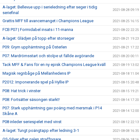
A-laget: Bellevue upp i serieledning efter seger i tidig
2021-08-28 09:19
seriefinal
Grattis MFF till avancemanget i Champions League
2021-08-25 16:15
FCB P07 | Formidabel insats i 11-manna
2021-08-22 22:25
A-laget: Glädjen på topp efter storseger
2021-08-21 19:23
P09: Grym upphämtning på Österlen
2021-08-21 17:22
P07: Mardrömsstart och stolpe ut fällde avgörande
2021-08-20 00:11
Tack MFF & Fans för en ny episk Champions League kväll
2021-08-19 13:02
Magisk regnbåge på Mellanhedens IP
2021-08-18 11:04
P2012: Imponerande spel på Hyllie IP
2021-08-15 20:48
P08: Hat trick i vinster
2021-08-15 19:21
P08: Fortsätter säsongen starkt!
2021-08-14 17:20
P07: Stark upphämtning gav poäng med mersmak i P14
2021-08-14 12:00
Skåne A
P08 inleder seriespelet med vinst
2021-08-12 22:13
A-laget: Tungt poängtapp efter ledning 3-1
2021-08-08 16:35
OS-Silver efter galen straffrysare
2021-08-06 18:16