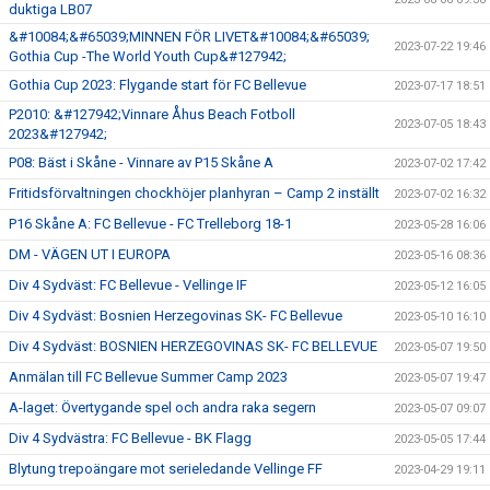
duktiga LB07
&#10084;&#65039;MINNEN FÖR LIVET&#10084;&#65039;
2023-07-22 19:46
Gothia Cup -The World Youth Cup&#127942;
Gothia Cup 2023: Flygande start för FC Bellevue
2023-07-17 18:51
P2010: &#127942;Vinnare Åhus Beach Fotboll
2023-07-05 18:43
2023&#127942;
P08: Bäst i Skåne - Vinnare av P15 Skåne A
2023-07-02 17:42
Fritidsförvaltningen chockhöjer planhyran – Camp 2 inställt
2023-07-02 16:32
P16 Skåne A: FC Bellevue - FC Trelleborg 18-1
2023-05-28 16:06
DM - VÄGEN UT I EUROPA
2023-05-16 08:36
Div 4 Sydväst: FC Bellevue - Vellinge IF
2023-05-12 16:05
Div 4 Sydväst: Bosnien Herzegovinas SK- FC Bellevue
2023-05-10 16:10
Div 4 Sydväst: BOSNIEN HERZEGOVINAS SK- FC BELLEVUE
2023-05-07 19:50
Anmälan till FC Bellevue Summer Camp 2023
2023-05-07 19:47
A-laget: Övertygande spel och andra raka segern
2023-05-07 09:07
Div 4 Sydvästra: FC Bellevue - BK Flagg
2023-05-05 17:44
Blytung trepoängare mot serieledande Vellinge FF
2023-04-29 19:11