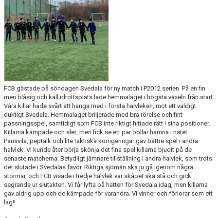
KLÄDBESTÄLLNING
SPONSORER
KLUBBMAGASIN
NATIONELLA SPELFORMER
FCB gästade på söndagen Svedala för ny match i P2012 serien. På en fin
men blåsig och kall idrottsplats lade hemmalaget i högsta växeln från start.
PROVTRÄNING
Våra killar hade svårt att hänga med i första halvleken, mot ett väldigt
duktigt Svedala. Hemmalaget briljerade med bra rörelse och fint
passningsspel, samtidigt som FCB inte riktigt hittade rätt i sina positioner.
SKADEBEHANDLING
Killarna kämpade och slet, men fick se ett par bollar hamna i nätet.
Pausvila, peptalk och lite taktiska korrigeringar gav bättre spel i andra
VÄRDEGRUND
halvlek. Vi kunde åter börja skönja det fina spel killarna bjudit på de
senaste matcherna. Betydligt jämnare tillställning i andra halvlek, som trots
FOTBOLLSCAMP 2026
det slutade i Svedalas favör. Riktiga sjömän ska ju gå igenom några
stormar, och FCB visade i tredje halvlek var skåpet ska stå och gick
segrande ur slutakten. Vi får lyfta på hatten för Svedala idag, men killarna
TRÄNARUTBILDNING
gav aldrig upp och de kämpade för varandra. Vi vinner och förlorar som ett
lag!!
SUPPORTERPRYLAR