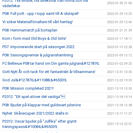
P2012: Två vinster, två direktmål från hörna och två
2022-01-30 21:06
väderlekar
P08: Full pott - upp i topp samt till A-slutspel!
2022-01-29 15:25
Vi söker Materialförvaltare till vårt herrlag!
2022-01-29 12:46
P08: Hemmamatch på bortaplan
2022-01-21 21:39
Kom i form med Old Boys & Old Girls!
2022-01-17 18:11
P07: Imponerande start på säsongen 2022
2022-01-15 22:28
P08: Säsongspremiär & julgranshämtning
2022-01-09 15:12
FC Bellevue P08 tar hand om Din gamla julgran&#127876;
2022-01-02 09:25
Gott Nytt År och tack för ett fantastiskt år tillsammans!
2021-12-31 10:30
God Jul&#127876;&#11088;&#65039;
2021-12-23 19:59
P08: Mission completed 2021!
2021-12-19 15:35
P2012: ”Ett spel utöver det vanliga”
2021-12-18 19:14
P08: Bjuder på klappar med guldsvart julsnöre
2021-12-18 15:38
Nyhet: Skånecupen 2021/2022 ställs in
2021-12-17 11:27
P2012: Oscar bjuder på ”Julfika” efter grymt
2021-12-14 22:51
träningspass&#10084;&#65039;