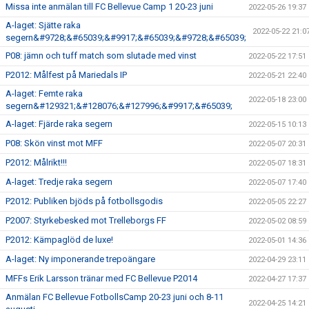
Missa inte anmälan till FC Bellevue Camp 1 20-23 juni
2022-05-26 19:37
A-laget: Sjätte raka
2022-05-22 21:0
segern&#9728;&#65039;&#9917;&#65039;&#9728;&#65039;
P08: jämn och tuff match som slutade med vinst
2022-05-22 17:51
P2012: Målfest på Mariedals IP
2022-05-21 22:40
A-laget: Femte raka
2022-05-18 23:00
segern&#129321;&#128076;&#127996;&#9917;&#65039;
A-laget: Fjärde raka segern
2022-05-15 10:13
P08: Skön vinst mot MFF
2022-05-07 20:31
P2012: Målrikt!!!
2022-05-07 18:31
A-laget: Tredje raka segern
2022-05-07 17:40
P2012: Publiken bjöds på fotbollsgodis
2022-05-05 22:27
P2007: Styrkebesked mot Trelleborgs FF
2022-05-02 08:59
P2012: Kämpaglöd de luxe!
2022-05-01 14:36
A-laget: Ny imponerande trepoängare
2022-04-29 23:11
MFFs Erik Larsson tränar med FC Bellevue P2014
2022-04-27 17:37
Anmälan FC Bellevue FotbollsCamp 20-23 juni och 8-11
2022-04-25 14:21