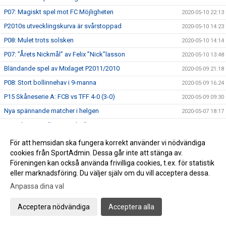
P07: Magiskt spel mot FC Möjligheten
2020-05-10 22:13
P2010s utvecklingskurva är svårstoppad
2020-05-10 14:23
P08: Mulet trots solsken
2020-05-10 14:14
P07: ”Årets Nickmål” av Felix ”Nick”lasson
2020-05-10 13:48
Bländande spel av Mixlaget P2011/2010
2020-05-09 21:18
P08: Stort bollinnehav i 9-manna
2020-05-09 16:24
P15 Skåneserie A: FCB vs TFF 4-0 (3-0)
2020-05-09 09:30
Nya spännande matcher i helgen
2020-05-07 18:17
Anmälan FC Bellevue FotbollsCamp 15-18 juni
2020-05-07 18:00
P2010 fortsätter sin utvecklingsresa
2020-05-03 23:04
För att hemsidan ska fungera korrekt använder vi nödvändiga
cookies från SportAdmin. Dessa går inte att stänga av.
P2007: Imponerande comeback mot Gislöv P15
2020-05-03 17:50
Föreningen kan också använda frivilliga cookies, t.ex. för statistik
P08: Visar olympisk klass
2020-05-03 15:29
eller marknadsföring. Du väljer själv om du vill acceptera dessa.
F2011: Spelglädje mot Linero IF och hattrick av Nia
2020-05-02 18:38
Anpassa dina val
P07: Bländande ungdomsfotboll på 1:a maj
2020-05-01 22:35
Acceptera nödvändiga
Acceptera alla
Trevlig Valborg!
2020-04-30 21:34
P07: Spelglädje mot FC Rosengård
2020-04-26 17:58