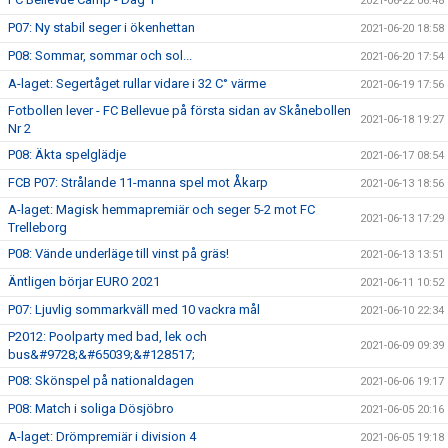
2021-06-22 06:48
P07: Ny stabil seger i ökenhettan
2021-06-20 18:58
P08: Sommar, sommar och sol...
2021-06-20 17:54
A-laget: Segertåget rullar vidare i 32 C° värme
2021-06-19 17:56
Fotbollen lever - FC Bellevue på första sidan av Skånebollen
2021-06-18 19:27
Nr 2
P08: Äkta spelglädje
2021-06-17 08:54
FCB P07: Strålande 11-manna spel mot Åkarp
2021-06-13 18:56
A-laget: Magisk hemmapremiär och seger 5-2 mot FC
2021-06-13 17:29
Trelleborg
P08: Vände underläge till vinst på gräs!
2021-06-13 13:51
Äntligen börjar EURO 2021
2021-06-11 10:52
P07: Ljuvlig sommarkväll med 10 vackra mål
2021-06-10 22:34
P2012: Poolparty med bad, lek och
2021-06-09 09:39
bus&#9728;&#65039;&#128517;
P08: Skönspel på nationaldagen
2021-06-06 19:17
P08: Match i soliga Dösjöbro
2021-06-05 20:16
A-laget: Drömpremiär i division 4
2021-06-05 19:18