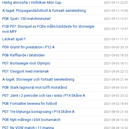
Härlig atmosfär i Höllviken Mini Cup
2021-09-12 22:07
A-laget: Propagandafotboll & fortsatt serieledning
2021-09-12 19:40
P08: Spel i 150 matchminuter!
2021-09-12 15:57
FCB P07: Storspel av FCBs målis bäddade för storseger
2021-09-11 12:47
mot MFF
Läckert spel !!
2021-09-11 11:57
P09: Grymt fin prestation i P12 A
2021-09-05 20:19
P08: Rafflande i tätstriden
2021-09-05 18:33
P07: Bortaseger mot Olympic
2021-09-05 18:11
P07: Oavgjort med mersmak
2021-09-04 22:12
A-laget: Storseger och fortsatt serieledning
2021-09-04 21:44
P08: Stark lagmoral mot tufft motstånd
2021-09-04 10:41
P07: Jämt i 2 perioder och ras i sista i P14 Skåne A
2021-09-02 23:22
P08: Fortsätter leverera fin fotboll
2021-09-02 18:49
P07: Tre blytunga bortapoäng i P14 Skåne A
2021-08-30 21:43
P08: Nytt målregn i blöt bortamatch
2021-08-28 16:40
P07: Ny VOW match i 11-manna
2021-08-28 14:52