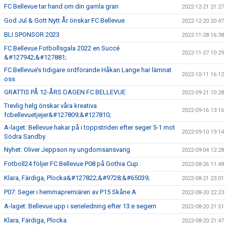
FC Bellevue tar hand om din gamla gran
2022-12-21 21:27
God Jul & Gott Nytt År önskar FC Bellevue
2022-12-20 20:47
BLI SPONSOR 2023
2022-11-28 16:38
FC Bellevue Fotbollsgala 2022 en Succé
2022-11-27 10:29
&#127942;&#127881;
FC Bellevue’s tidigare ordförande Håkan Lange har lämnat
2022-10-11 16:12
oss
GRATTIS PÅ 12-ÅRS DAGEN FC BELLEVUE
2022-09-21 10:28
Trevlig helg önskar våra kreativa
2022-09-16 13:16
fcbellevuetjejer&#127809;&#127810;
A-laget: Bellevue hakar på i toppstriden efter seger 5-1 mot
2022-09-10 19:14
Södra Sandby
Nyhet: Oliver Jeppson ny ungdomsansvarig
2022-09-04 12:28
Fotboll24 följer FC Bellevue P08 på Gothia Cup
2022-08-26 11:48
Klara, Färdiga, Plocka&#127822;&#9728;&#65039;
2022-08-21 23:01
P07: Seger i hemmapremiären av P15 Skåne A
2022-08-20 22:23
A-laget: Bellevue upp i serieledning efter 13:e segern
2022-08-20 21:51
Klara, Färdiga, Plocka
2022-08-20 21:47