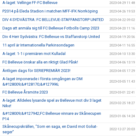
A-laget: Vellinge FF-FC Bellevue
2023-04-29 11:48
P2014 på Eleda Stadion i matchen MFF-IFK Norrköping
2023-04-26 19:53
DIV 4 SYDVÄSTRA: FC BELLEVUE-STAFFANSTORP UNITED
2023-04-22 09:02
Dags att anmäla sig till FC Bellevue Fotbolls Camp 2023
2023-04-20 11:16
Div 4 Herr Sydvästra: FC Bellevue vs Staffanstorp United
2023-04-19 20:56
11 april är Internationella Parkinsondagen
2023-04-11 16:55
A-laget: 1-1 i premiären mot Kulladal
2023-04-10 13:30
FC Bellevue önskar alla en riktigt Glad Påsk!
2023-04-06 13:19
Äntligen dags för SERIEPREMIÄR 2023!
2023-04-05 17:29
A-laget imponerade i första omgången av DM
2023-03-05 11:43
&#128009;&#128170;&#127996;
FC Bellevue Årsmöte 2023
2023-03-01 22:41
A-laget: Alldeles lysande spel av Bellevue mot div 3 laget
2023-02-25 18:27
Nike!
&#128009;&#127942;FC Bellevue vinnare av Skånecupen
2023-01-06 14:24
P14
Skånecupskrällen, ”Som en saga, en David mot Goliat-
2022-12-27 20:03
seger”