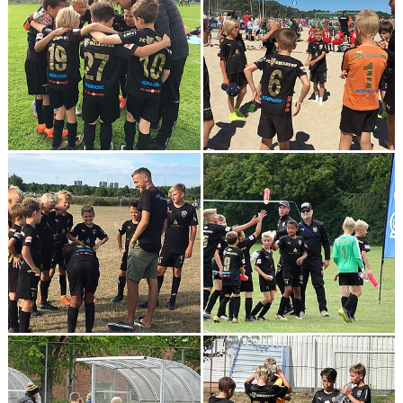
KLÄDBESTÄLLNING
SPONSORER
KLUBBMAGASIN
NATIONELLA SPELFORMER
PROVTRÄNING
SKADEBEHANDLING
VÄRDEGRUND
FOTBOLLSCAMP 2026
TRÄNARUTBILDNING
SUPPORTERPRYLAR