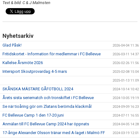
Text & bild: C & J Malmsten
Nyhetsarkiv
Glad Påsk!
2026-04-04 11:36
Fritidskortet - Information för medlemmar i FC Bellevue
2026-03-11 14:37
Kallelse Årsmöte 2026
2026-02-26 11:56
Intersport Skoutprovardag 4-5 mars
2025-02-08 15:04
2025-01-13 11:09
SKÅNSKA MÄSTARE GÅFOTBOLL 2024
2024-10-14 10:42
Årets sista seriematch och tronskiftet i FC Bellevue
2024-10-05 19:19
Se när tioåring gör om Zlatans berömda klackmål
2024-09-09 16:23
FC Bellevue Camp 1 den 17-20 juni
2024-07-11 16:55
Anmälan till FC Bellevue Camp 2024 har öppnats
2024-04-05 14:28
17-årige Alexander Olsson tränar med A-laget i Malmö FF
2024-03-19 12:01