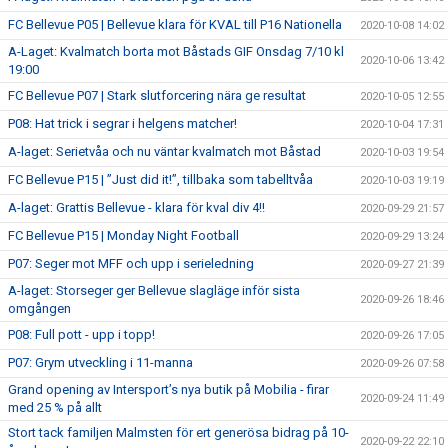
FC Bellevue P05 | Bellevue klara för KVAL till P16 Nationella
2020-10-08 14:02
A-Laget: Kvalmatch borta mot Båstads GIF Onsdag 7/10 kl
2020-10-06 13:42
19:00
FC Bellevue P07 | Stark slutforcering nära ge resultat
2020-10-05 12:55
P08: Hat trick i segrar i helgens matcher!
2020-10-04 17:31
A-laget: Serietvåa och nu väntar kvalmatch mot Båstad
2020-10-03 19:54
FC Bellevue P15 | ”Just did it!”, tillbaka som tabelltvåa
2020-10-03 19:19
A-laget: Grattis Bellevue - klara för kval div 4!!
2020-09-29 21:57
FC Bellevue P15 | Monday Night Football
2020-09-29 13:24
P07: Seger mot MFF och upp i serieledning
2020-09-27 21:39
A-laget: Storseger ger Bellevue slagläge inför sista
2020-09-26 18:46
omgången
P08: Full pott - upp i topp!
2020-09-26 17:05
P07: Grym utveckling i 11-manna
2020-09-26 07:58
Grand opening av Intersport’s nya butik på Mobilia - firar
2020-09-24 11:49
med 25 % på allt
Stort tack familjen Malmsten för ert generösa bidrag på 10-
2020-09-22 22:10