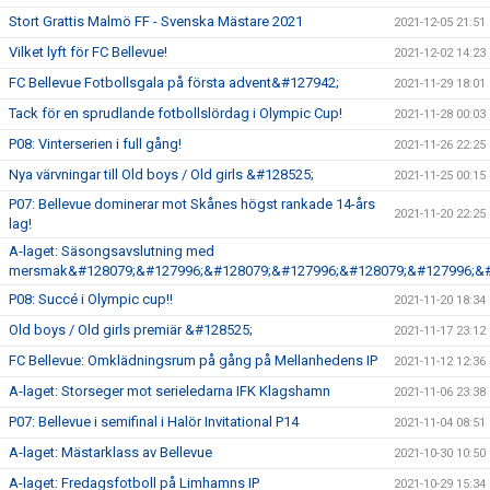
Stort Grattis Malmö FF - Svenska Mästare 2021
2021-12-05 21:51
Vilket lyft för FC Bellevue!
2021-12-02 14:23
FC Bellevue Fotbollsgala på första advent&#127942;
2021-11-29 18:01
Tack för en sprudlande fotbollslördag i Olympic Cup!
2021-11-28 00:03
P08: Vinterserien i full gång!
2021-11-26 22:25
Nya värvningar till Old boys / Old girls &#128525;
2021-11-25 00:15
P07: Bellevue dominerar mot Skånes högst rankade 14-års
2021-11-20 22:25
lag!
A-laget: Säsongsavslutning med
mersmak&#128079;&#127996;&#128079;&#127996;&#128079;&#127996;&#
P08: Succé i Olympic cup!!
2021-11-20 18:34
Old boys / Old girls premiär &#128525;
2021-11-17 23:12
FC Bellevue: Omklädningsrum på gång på Mellanhedens IP
2021-11-12 12:36
A-laget: Storseger mot serieledarna IFK Klagshamn
2021-11-06 23:38
P07: Bellevue i semifinal i Halör Invitational P14
2021-11-04 08:51
A-laget: Mästarklass av Bellevue
2021-10-30 10:50
A-laget: Fredagsfotboll på Limhamns IP
2021-10-29 15:34