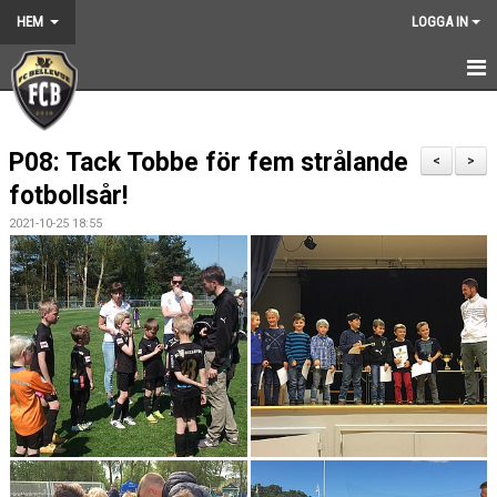
HEM
LOGGA IN
HEM
P08: Tack Tobbe för fem strålande
NYHETER
<
>
fotbollsår!
GRUNDARNA
2021-10-25 18:55
KONTAKT
KALENDER
BILDGALLERI
DOKUMENT
VÅRA LAG
MEDLEMSKAP