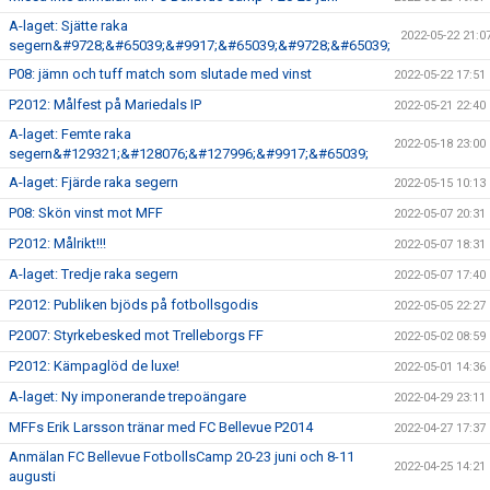
A-laget: Sjätte raka
2022-05-22 21:0
segern&#9728;&#65039;&#9917;&#65039;&#9728;&#65039;
P08: jämn och tuff match som slutade med vinst
2022-05-22 17:51
P2012: Målfest på Mariedals IP
2022-05-21 22:40
A-laget: Femte raka
2022-05-18 23:00
segern&#129321;&#128076;&#127996;&#9917;&#65039;
A-laget: Fjärde raka segern
2022-05-15 10:13
P08: Skön vinst mot MFF
2022-05-07 20:31
P2012: Målrikt!!!
2022-05-07 18:31
A-laget: Tredje raka segern
2022-05-07 17:40
P2012: Publiken bjöds på fotbollsgodis
2022-05-05 22:27
P2007: Styrkebesked mot Trelleborgs FF
2022-05-02 08:59
P2012: Kämpaglöd de luxe!
2022-05-01 14:36
A-laget: Ny imponerande trepoängare
2022-04-29 23:11
MFFs Erik Larsson tränar med FC Bellevue P2014
2022-04-27 17:37
Anmälan FC Bellevue FotbollsCamp 20-23 juni och 8-11
2022-04-25 14:21
augusti