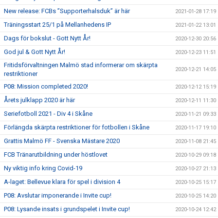
New release: FCBs ”Supporterhalsduk” är här
2021-01-28 17:19
Träningsstart 25/1 på Mellanhedens IP
2021-01-22 13:01
Dags för bokslut - Gott Nytt År!
2020-12-30 20:56
God jul & Gott Nytt År!
2020-12-23 11:51
Fritidsförvaltningen Malmö stad informerar om skärpta
2020-12-21 14:05
restriktioner
P08: Mission completed 2020!
2020-12-12 15:19
Årets julklapp 2020 är här
2020-12-11 11:30
Seriefotboll 2021 - Div 4 i Skåne
2020-11-21 09:33
Förlängda skärpta restriktioner för fotbollen i Skåne
2020-11-17 19:10
Grattis Malmö FF - Svenska Mästare 2020
2020-11-08 21:45
FCB Tränarutbildning under höstlovet
2020-10-29 09:18
Ny viktig info kring Covid-19
2020-10-27 21:13
A-laget: Bellevue klara för spel i division 4
2020-10-25 15:17
P08: Avslutar imponerande i Invite cup!
2020-10-25 14:20
P08: Lysande insats i grundspelet i Invite cup!
2020-10-24 12:42