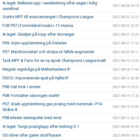
A-laget: Bellevue upp i serieledning efter seger i tidig
2021-08-28 09:19
seriefinal
Grattis MFF till avancemanget i Champions League
2021-08-25 16:15
FCB P07 | Formidabel insats i 11-manna
2021-08-22 22:25
A-laget: Glädjen på topp efter storseger
2021-08-21 19:23
P09: Grym upphämtning på Österlen
2021-08-21 17:22
P07: Mardrömsstart och stolpe ut fällde avgörande
2021-08-20 00:11
Tack MFF & Fans för en ny episk Champions League kväll
2021-08-19 13:02
Magisk regnbåge på Mellanhedens IP
2021-08-18 11:04
P2012: Imponerande spel på Hyllie IP
2021-08-15 20:48
P08: Hat trick i vinster
2021-08-15 19:21
P08: Fortsätter säsongen starkt!
2021-08-14 17:20
P07: Stark upphämtning gav poäng med mersmak i P14
2021-08-14 12:00
Skåne A
P08 inleder seriespelet med vinst
2021-08-12 22:13
A-laget: Tungt poängtapp efter ledning 3-1
2021-08-08 16:35
OS-Silver efter galen straffrysare
2021-08-06 18:16