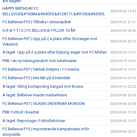
års dagen!
HAPPY BIRTHDAY FC
2020-09-22 14:43
BELLEVUE&#10084;&#65039;&#128171;&#9728;&#65039;
FC Bellevue P15 | Tillbaka i vinnarspåret
2020-09-21 21:51
G R A T T I S | FC BELLEVUE FYLLER 10 ÅR
2020-09-20 20:40
FC Bellevue P07 | Upp på 2:a plats efter Storseger mot
2020-09-20 20:10
Veberöd
A-laget: Upp på 2:a plats efter blytung seger mot FC Möllan
2020-09-20 13:21
P08: I en ny träningsmatch mot lokalrivalen
2020-09-19 14:01
FC Bellevue P07 | Taktisk briljans i 11-manna
2020-09-19 10:07
FC Bellevue P15 | Inte lätt på Söderslätt
2020-09-14 07:49
A-laget: Viktig bortapoäng bärgad mot Bosna
2020-09-12 22:02
A-laget: Bellevue visade mästarklass
2020-09-06 20:49
FC Bellevue P07 | VILKEN UNDERBAR MORGON
2020-09-06 20:00
P08: Fotboll i kvadrat
2020-09-05 19:39
A-laget: Reportage i Fotbollshörnan
2020-09-05 15:52
FC Bellevue P15 | Imponerande kämpainsats inför
2020-09-04 23:31
storpublik