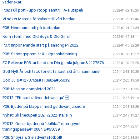
väderlekar
P08: Full pott - upp i topp samt till A-slutspel!
2022-01-29 15:25
Vi söker Materialförvaltare till vårt herrlag!
2022-01-29 12:46
P08: Hemmamatch på bortaplan
2022-01-21 21:39
Kom i form med Old Boys & Old Girls!
2022-01-17 18:11
P07: Imponerande start på säsongen 2022
2022-01-15 22:28
P08: Säsongspremiär & julgranshämtning
2022-01-09 15:12
FC Bellevue P08 tar hand om Din gamla julgran&#127876;
2022-01-02 09:25
Gott Nytt År och tack för ett fantastiskt år tillsammans!
2021-12-31 10:30
God Jul&#127876;&#11088;&#65039;
2021-12-23 19:59
P08: Mission completed 2021!
2021-12-19 15:35
P2012: ”Ett spel utöver det vanliga”
2021-12-18 19:14
P08: Bjuder på klappar med guldsvart julsnöre
2021-12-18 15:38
Nyhet: Skånecupen 2021/2022 ställs in
2021-12-17 11:27
P2012: Oscar bjuder på ”Julfika” efter grymt
2021-12-14 22:51
träningspass&#10084;&#65039;
P08: Snöyra & 3:e adventsfotboll!
2021-12-12 14:54