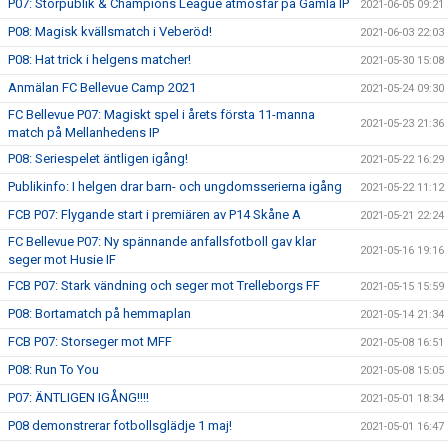
P07: Storpublik & Champions League atmosfär på Gamla IP
2021-06-05 09:21
P08: Magisk kvällsmatch i Veberöd!
2021-06-03 22:03
P08: Hat trick i helgens matcher!
2021-05-30 15:08
Anmälan FC Bellevue Camp 2021
2021-05-24 09:30
FC Bellevue P07: Magiskt spel i årets första 11-manna
2021-05-23 21:36
match på Mellanhedens IP
P08: Seriespelet äntligen igång!
2021-05-22 16:29
Publikinfo: I helgen drar barn- och ungdomsserierna igång
2021-05-22 11:12
FCB P07: Flygande start i premiären av P14 Skåne A
2021-05-21 22:24
FC Bellevue P07: Ny spännande anfallsfotboll gav klar
2021-05-16 19:16
seger mot Husie IF
FCB P07: Stark vändning och seger mot Trelleborgs FF
2021-05-15 15:59
P08: Bortamatch på hemmaplan
2021-05-14 21:34
FCB P07: Storseger mot MFF
2021-05-08 16:51
P08: Run To You
2021-05-08 15:05
P07: ÄNTLIGEN IGÅNG!!!!
2021-05-01 18:34
P08 demonstrerar fotbollsglädje 1 maj!
2021-05-01 16:47