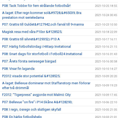
P08: Tack Tobbe för fem strålande fotbollsår!
2021-10-25 18:55
A-laget: Efter regn kommer sol&#9728;&#65039; Bra
2021-10-24 00:45
prestation mot serieledarna
P07: Grattis till Guldet&#127942;och farväl till 9-manna
2021-10-23 10:50
Magisk resa med våra P10or &#128525;
2021-10-18 22:09
P08: Grattis till silvret&#129352;i P13 A
2021-10-17 16:11
P07: Härlig fotbollslördag i Hittarp Invitational
2021-10-16 21:15
P08: Snart dags för storfotboll i Fotboll24 Invitational
2021-10-16 01:43
P07: Årets första serieseger bärgad
2021-10-16 00:58
P08: Visar fin laganda
2021-10-10 14:27
P2012 visade stor potential &#128525;
2021-10-09 20:20
A-laget: Bellevue dominerar mot Staffanstorp men förlorar
2021-10-09 19:23
efter två drömmål
F2012: ”Tigerpress” avgjorde mot Malmö City
2021-10-09 17:45
P07: Bellevue ”on fire” i P14 Skåne A&#128293;
2021-10-06 22:10
P08: I regn, ösregn och slutligen skyfall
2021-10-05 21:05
P08: En härlig fotbollshelg
2021-10-03 21:01