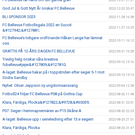
2022-12-21 21:27
God Jul & Gott Nytt År önskar FC Bellevue
2022-12-20 20:47
BLI SPONSOR 2023
2022-11-28 16:38
FC Bellevue Fotbollsgala 2022 en Succé
2022-11-27 10:29
&#127942;&#127881;
FC Bellevue’s tidigare ordförande Håkan Lange har lämnat
2022-10-11 16:12
oss
GRATTIS PÅ 12-ÅRS DAGEN FC BELLEVUE
2022-09-21 10:28
Trevlig helg önskar våra kreativa
2022-09-16 13:16
fcbellevuetjejer&#127809;&#127810;
A-laget: Bellevue hakar på i toppstriden efter seger 5-1 mot
2022-09-10 19:14
Södra Sandby
Nyhet: Oliver Jeppson ny ungdomsansvarig
2022-09-04 12:28
Fotboll24 följer FC Bellevue P08 på Gothia Cup
2022-08-26 11:48
Klara, Färdiga, Plocka&#127822;&#9728;&#65039;
2022-08-21 23:01
P07: Seger i hemmapremiären av P15 Skåne A
2022-08-20 22:23
A-laget: Bellevue upp i serieledning efter 13:e segern
2022-08-20 21:51
Klara, Färdiga, Plocka
2022-08-20 21:47