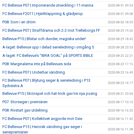
FC Bellevue P07 | Imponerande utveckling i 11-manna
2020-08-31 09:53
FC Bellevue F2011 | Hjärtklappning & glädjerop
2020-08-31 09:08
P08: Som i en dröm
2020-08-30 18:59
FC Bellevue P07 | Straffdrama och 2-2 mot Trelleborgs FF
2020-08-29 19:26
Bellevue P15 | Blixtar och dunder, magiska under!
2020-08-29 18:42
A-laget: Bellevue upp i delad serieledning i omgång 5
2020-08-28 23:53
A-laget: FC Bellevue’s ”IBRA GOAL” på SPORTS BIBLE
2020-08-25 22:21
P08: Marginalerna inte på Bellevues sida
2020-08-23 17:15
FC Bellevue P07 | Underbar vändning
2020-08-23 16:49
FC Bellevue P07 | Blytung seger & serieledning i P13
2020-08-23 14:17
Sydvästra A
Bellevue P15 | Skönspel och hat-trick gav tre nya poäng
2020-08-21 23:04
P07: Storseger i premiären
2020-08-17 10:10
P08: Rivstart gav utdelning
2020-08-16 16:32
FC Bellevue P07 | Kollektivet avgjorde mot Oxie
2020-08-16 11:42
FC Bellevue P15 | Heroisk vändning gav seger i
2020-08-16 11:38
seriepremiären