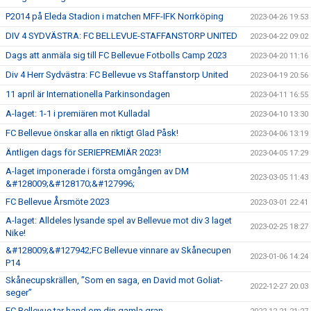
P2014 på Eleda Stadion i matchen MFF-IFK Norrköping
2023-04-26 19:53
DIV 4 SYDVÄSTRA: FC BELLEVUE-STAFFANSTORP UNITED
2023-04-22 09:02
Dags att anmäla sig till FC Bellevue Fotbolls Camp 2023
2023-04-20 11:16
Div 4 Herr Sydvästra: FC Bellevue vs Staffanstorp United
2023-04-19 20:56
11 april är Internationella Parkinsondagen
2023-04-11 16:55
A-laget: 1-1 i premiären mot Kulladal
2023-04-10 13:30
FC Bellevue önskar alla en riktigt Glad Påsk!
2023-04-06 13:19
Äntligen dags för SERIEPREMIÄR 2023!
2023-04-05 17:29
A-laget imponerade i första omgången av DM
2023-03-05 11:43
&#128009;&#128170;&#127996;
FC Bellevue Årsmöte 2023
2023-03-01 22:41
A-laget: Alldeles lysande spel av Bellevue mot div 3 laget
2023-02-25 18:27
Nike!
&#128009;&#127942;FC Bellevue vinnare av Skånecupen
2023-01-06 14:24
P14
Skånecupskrällen, ”Som en saga, en David mot Goliat-
2022-12-27 20:03
seger”
FC Bellevue tar hand om din gamla gran