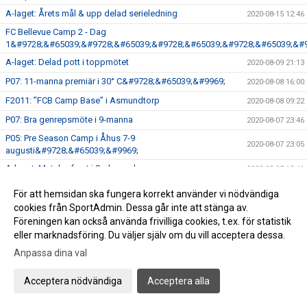
A-laget: Årets mål & upp delad serieledning
2020-08-15 12:46
FC Bellevue Camp 2 - Dag
1&#9728;&#65039;&#9728;&#65039;&#9728;&#65039;&#9728;&#65039;&#9
A-laget: Delad pott i toppmötet
2020-08-09 21:13
P07: 11-manna premiär i 30° C&#9728;&#65039;&#9969;
2020-08-08 16:00
F2011: ”FCB Camp Base” i Asmundtorp
2020-08-08 09:22
P07: Bra genrepsmöte i 9-manna
2020-08-07 23:46
P05: Pre Season Camp i Åhus 7-9
2020-08-07 23:05
augusti&#9728;&#65039;&#9969;
A-laget: Matchreferat i Sydsvenskan
2020-08-05 12:41
A-laget: Imponerande premiärseger på gräs
2020-08-04 23:42
För att hemsidan ska fungera korrekt använder vi nödvändiga
Fantastisk avslutning på Ribban Beach
cookies från SportAdmin. Dessa går inte att stänga av.
2020-08-04 22:46
Föreningen kan också använda frivilliga cookies, t.ex. för statistik
FC Bellevue P15 | Stekhet offensiv avgjorde mot Höllviken
2020-08-01 22:58
eller marknadsföring. Du väljer själv om du vill acceptera dessa.
FC Bellevue P15 | En bra värdemätare på Olympia
2020-07-26 19:46
Anpassa dina val
A-laget: Bra genrep mot Rosengårds FF
2020-07-26 00:15
Acceptera nödvändiga
Acceptera alla
P08: FC Bellevue bjöd upp till kamp mot allsvenskt
2020-07-12 17:56
motstånd