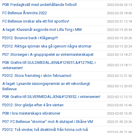
P08: Fredagkväll med underhållande fotboll
2022-03-04 23:13
FC Bellevue Årsmöte 2022
2022-02-23 18:06
FC Bellevue önskar alla ett fint sportlov!
2022-02-21 12:18
A-laget: Klassmål avgjorde mot Lilla Torg i MM
2022-02-19 20:34
P2012: Bounce back i Klågerup!!!
2022-02-19 20:26
P2012: Riktiga sjömän ska gå igenom några stormar
2022-02-13 20:24
P07: Storseger i A-gruppspelet av vintermästerskapet
2022-02-13 18:27
P08: Grattis till GULDMEDALJEN&#129351;&#127942; i
2022-02-13 18:11
vinterserien!
P2012: Stora framsteg i skön februarisol
2022-02-12 21:50
A-laget: Lysande säsongspremiär av ett rekordungt
2022-02-12 20:03
Bellevue
P08: Grattis till SILVERMEDALJEN&#129352; i vinterserien!
2022-02-12 15:15
P2012: Stor glädje efter 4 års väntan
2022-02-05 15:46
P08: I bra mästerskaps vibrationer
2022-02-05 10:35
P07: FC Bellevue ”stormar” mot A-slutspel i Skåne VM
2022-01-30 23:26
P2012: Två vinster, två direktmål från hörna och två
2022-01-30 21:06