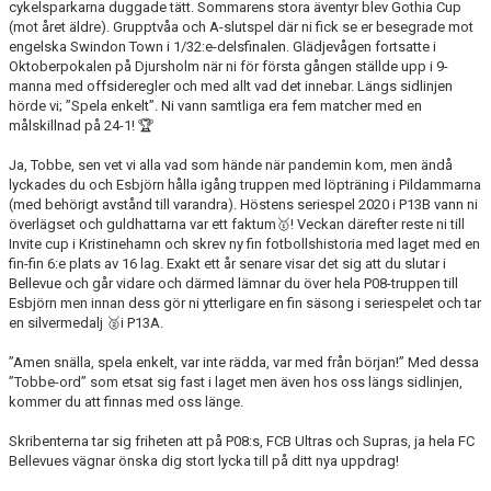
cykelsparkarna duggade tätt. Sommarens stora äventyr blev Gothia Cup
(mot året äldre). Grupptvåa och A-slutspel där ni fick se er besegrade mot
engelska Swindon Town i 1/32:e-delsfinalen. Glädjevågen fortsatte i
Oktoberpokalen på Djursholm när ni för första gången ställde upp i 9-
manna med offsideregler och med allt vad det innebar. Längs sidlinjen
hörde vi; ”Spela enkelt”. Ni vann samtliga era fem matcher med en
målskillnad på 24-1! 🏆
Ja, Tobbe, sen vet vi alla vad som hände när pandemin kom, men ändå
lyckades du och Esbjörn hålla igång truppen med löpträning i Pildammarna
(med behörigt avstånd till varandra). Höstens seriespel 2020 i P13B vann ni
överlägset och guldhattarna var ett faktum🥇! Veckan därefter reste ni till
Invite cup i Kristinehamn och skrev ny fin fotbollshistoria med laget med en
fin-fin 6:e plats av 16 lag. Exakt ett år senare visar det sig att du slutar i
Bellevue och går vidare och därmed lämnar du över hela P08-truppen till
Esbjörn men innan dess gör ni ytterligare en fin säsong i seriespelet och tar
en silvermedalj 🥈i P13A.
”Amen snälla, spela enkelt, var inte rädda, var med från början!” Med dessa
”Tobbe-ord” som etsat sig fast i laget men även hos oss längs sidlinjen,
kommer du att finnas med oss länge.
Skribenterna tar sig friheten att på P08:s, FCB Ultras och Supras, ja hela FC
Bellevues vägnar önska dig stort lycka till på ditt nya uppdrag!