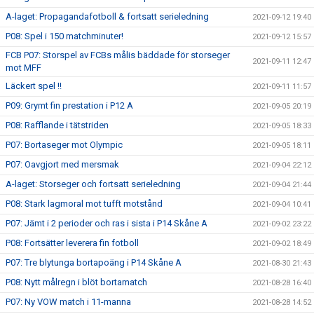
A-laget: Propagandafotboll & fortsatt serieledning
2021-09-12 19:40
P08: Spel i 150 matchminuter!
2021-09-12 15:57
FCB P07: Storspel av FCBs målis bäddade för storseger
2021-09-11 12:47
mot MFF
Läckert spel !!
2021-09-11 11:57
P09: Grymt fin prestation i P12 A
2021-09-05 20:19
P08: Rafflande i tätstriden
2021-09-05 18:33
P07: Bortaseger mot Olympic
2021-09-05 18:11
P07: Oavgjort med mersmak
2021-09-04 22:12
A-laget: Storseger och fortsatt serieledning
2021-09-04 21:44
P08: Stark lagmoral mot tufft motstånd
2021-09-04 10:41
P07: Jämt i 2 perioder och ras i sista i P14 Skåne A
2021-09-02 23:22
P08: Fortsätter leverera fin fotboll
2021-09-02 18:49
P07: Tre blytunga bortapoäng i P14 Skåne A
2021-08-30 21:43
P08: Nytt målregn i blöt bortamatch
2021-08-28 16:40
P07: Ny VOW match i 11-manna
2021-08-28 14:52