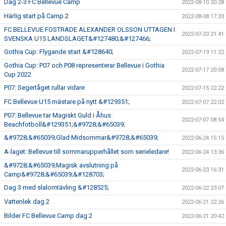
Dag 2-3 FC Bellevue Camp
2022-08-10 20:28
Härlig start på Camp 2
2022-08-08 17:33
FC BELLEVUE FOSTRADE ALEXANDER OLSSON UTTAGEN I
2022-07-23 21:41
SVENSKA U15 LANDSLAGET&#127480;&#127466;
Gothia Cup: Flygande start &#128640;
2022-07-19 11:22
Gothia Cup: P07 och P08 representerar Bellevue i Gothia
2022-07-17 20:08
Cup 2022
P07: Segertåget rullar vidare
2022-07-15 22:22
FC Bellevue U15 mästare på nytt &#129351;
2022-07-07 22:02
P07: Bellevue tar Magiskt Guld i Åhus
2022-07-07 08:54
Beachfotboll&#129351;&#9728;&#65039;
&#9728;&#65039;Glad Midsommar&#9728;&#65039;
2022-06-24 15:15
A-laget: Bellevue till sommarupperhållet som serieledare!
2022-06-24 13:36
&#9728;&#65039;Magisk avslutning på
2022-06-23 16:31
Camp&#9728;&#65039;&#128703;
Dag 3 med slalomtävling &#128525;
2022-06-22 23:07
Vattenlek dag 2
2022-06-21 22:26
Bilder FC Bellevue Camp dag 2
2022-06-21 20:42