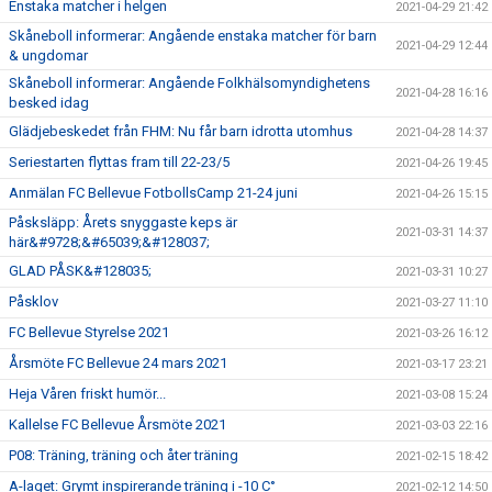
Enstaka matcher i helgen
2021-04-29 21:42
Skåneboll informerar: Angående enstaka matcher för barn
2021-04-29 12:44
& ungdomar
Skåneboll informerar: Angående Folkhälsomyndighetens
2021-04-28 16:16
besked idag
Glädjebeskedet från FHM: Nu får barn idrotta utomhus
2021-04-28 14:37
Seriestarten flyttas fram till 22-23/5
2021-04-26 19:45
Anmälan FC Bellevue FotbollsCamp 21-24 juni
2021-04-26 15:15
Påsksläpp: Årets snyggaste keps är
2021-03-31 14:37
här&#9728;&#65039;&#128037;
GLAD PÅSK&#128035;
2021-03-31 10:27
Påsklov
2021-03-27 11:10
FC Bellevue Styrelse 2021
2021-03-26 16:12
Årsmöte FC Bellevue 24 mars 2021
2021-03-17 23:21
Heja Våren friskt humör...
2021-03-08 15:24
Kallelse FC Bellevue Årsmöte 2021
2021-03-03 22:16
P08: Träning, träning och åter träning
2021-02-15 18:42
A-laget: Grymt inspirerande träning i -10 C°
2021-02-12 14:50