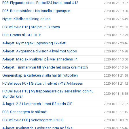
P08: Flygande start i Fotboll24 Invitational U12
2020-10-23 19:07
P05: Bra motstånd i Nationella Ligacupen
2020-10-22 19:00
Nyhet: Klädbeställning online
2020-10-22 16:49
FC Bellevue P15 | Stolpe ut i Y-town
2020-10-18 21:03
P08: Grattis till GULDET!
2020-10-18 17:29
A-laget: Ny magisk uppvisning i kvalet!
2020-10-17 20:46
A-laget: Avgörande division 4 kval mot Sjöbo
2020-10-16 16:28
A-laget: Magisk kvalkväll på Mellanhedens IP!
2020-10-14 13:00
A-laget: Timmar kvar till rykande het sista kvalmatch
2020-10-13 13:36
Gemenskap & kärleken vi alla har till fotbollen
2020-10-11 21:58
FC Bellevue P07 | Grattis till silvret i P13 A-klassen
2020-10-11 21:42
FC Bellevue P15 | Ny trepoängare gav seriesilver, och nu
2020-10-11 18:58
stundar kval!
A-laget: 2-2 i kvalmatch 1 mot Båstads GIF
2020-10-10 17:57
P08: Seriesegern är säkrad!
2020-10-10 11:15
FC Bellevue P08 | Seriesegrare i P13 B
2020-10-10 09:39
A-laget: Kvalmatch 1 avbruten pga av åska
2020-10-08 16:46