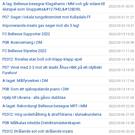
A-lag: Bellevue besegrar Klagshamn i MM och går vidare till
2022-03-31 00:31
slutspel som Gruppetta&#127942;&#128293;
P07: Seger i lokala tungviktsmötet mot Kulladals FF
2022-03-27 21:27
Imponerande insats gav seger mot div 3 lag!
2022-03-23 10:47
FC Bellevue Supporter 2022
2022-03-19 13:02
P08: Avancemang i DM
2022-03-19 09:38
FC Bellevue Styrelse 2022
2022-03-17 11:54
P2012: Rörelse utan boll och klapp-klapp spel
2022-03-14 18:14
P07: Vinst med 2-3 mot ett starkt Åhus HBK på ett idylliskt
2022-03-13 19:23
Furehov!
A-laget: Målfyrverkeri i DM
2022-03-13 17:04
P08: Som ett självspelande piano i DM
2022-03-13 14:12
Hjälp till Ukraina - alla gåvor dubblas
2022-03-12 01:34
A-laget: Rekordungt Bellevue besegrar MFF i MM
2022-03-09 22:59
P2012: Hög underhållning & straffdrama i slutsekunderna
2022-03-06 21:03
P08: Målkalas inledde Distriktsmästerskapen
2022-03-06 15:28
P2012 Strålande sol och strålande insats
2022-03-05 20:24