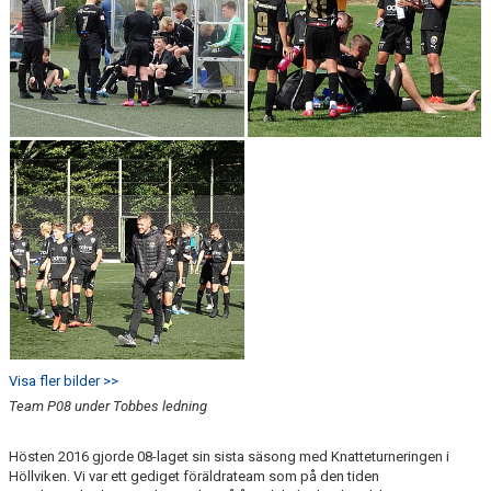
GÅBOLL
PROJEKT
DOMARE
GYMKORT NORDIC WELLNESS
FYSTRÄNING
POLICY SOCIALA MEDIER
FRITIDSKORTET 2026
Visa fler bilder >>
Team P08 under Tobbes ledning
Hösten 2016 gjorde 08-laget sin sista säsong med Knatteturneringen i
Höllviken. Vi var ett gediget föräldrateam som på den tiden