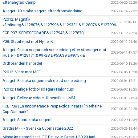
Efterlängtad Camp
2022-06-20 22:20
A-laget: 10:e raka segern efter drömvändning
2022-06-14 22:32
P2012: Magnifik
2022-06-14 
vårsäsong&#128076;&#127996;&#129321;&#128076;&#127996;
FCB P07: SERIESEGRARE&#127942;&#127870;
2022-06-12 20:24
P08: Stabil vinst mot Hyllie IK
2022-06-11 21:46
A-laget: 9 raka segrar och serieledning efter storseger mot
2022-06-11 17:37
Husie IF&#128171;&#9728;&#65039;&#9757;&
Ordföranden har ordet
2022-06-10 13:26
P2012: Vinst mot MFF
2022-06-05 15:28
A-laget: 8:e raka segern och delad serieledning
2022-06-04 17:21
P2012: Härliga fotbollsdagar i Halör cup!
2022-06-02 16:25
A-laget: Bellevue vidare till semifinal i MM
2022-06-01 21:53
FCB P08 | En imponerande, respektlös insats i ”Nørhalne
2022-06-01 09:20
Cup Danmark”
A-laget: Sjunde raka segern!
2022-05-29 19:39
Grattis MFF - Svenska Cupmästare 2022
2022-05-26 19:44
Missa inte anmälan till FC Bellevue Camp 1 20-23 juni
2022-05-26 19:37