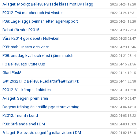
A-laget: Modigt Bellevue visade klass mot BK Flagg
2022-04-24 19:20
P2012: Två matcher och två vinster
2022-04-24 18:31
P08: Läge lägga pennan efter läger-rapport
2022-04-24 12:20
Debut för våra P2015
2022-04-23 22:23
Våra F2014 gör debut i Höllviken
2022-04-23 21:47
P08: stabil insats och vinst
2022-04-23 15:46
P08: onsdag kväll och vinst i jämn match
2022-04-21 08:14
FC Bellevue@Future Cup
2022-04-15 21:56
Glad Påsk!
2022-04-14 12:15
&#129321;FC Bellevue Ledarträff&#128171;
2022-04-11 23:38
P2012: Väl kämpat i blåsten
2022-04-10 15:20
A-laget: Seger i premiären
2022-04-10 08:47
Dagens träning är inställd pga stormvarning
2022-04-04 14:13
P2012: Triumf i Lund
2022-04-03 16:22
P08: Strålande spel i DM
2022-04-03 15:09
A-laget: Bellevue’s segertåg rullar vidare i DM
2022-04-02 18:16