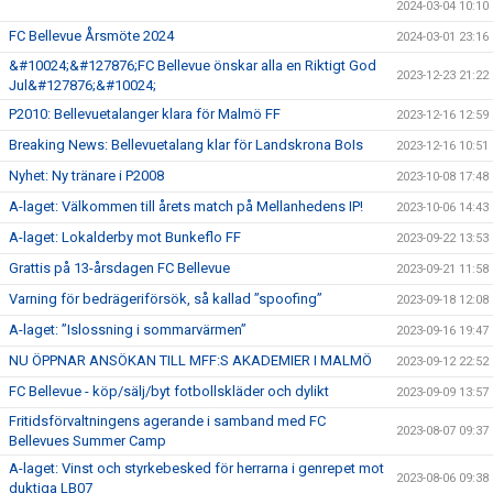
2024-03-04 10:10
FC Bellevue Årsmöte 2024
2024-03-01 23:16
&#10024;&#127876;FC Bellevue önskar alla en Riktigt God
2023-12-23 21:22
Jul&#127876;&#10024;
P2010: Bellevuetalanger klara för Malmö FF
2023-12-16 12:59
Breaking News: Bellevuetalang klar för Landskrona BoIs
2023-12-16 10:51
Nyhet: Ny tränare i P2008
2023-10-08 17:48
A-laget: Välkommen till årets match på Mellanhedens IP!
2023-10-06 14:43
A-laget: Lokalderby mot Bunkeflo FF
2023-09-22 13:53
Grattis på 13-årsdagen FC Bellevue
2023-09-21 11:58
Varning för bedrägeriförsök, så kallad ”spoofing”
2023-09-18 12:08
A-laget: ”Islossning i sommarvärmen”
2023-09-16 19:47
NU ÖPPNAR ANSÖKAN TILL MFF:S AKADEMIER I MALMÖ
2023-09-12 22:52
FC Bellevue - köp/sälj/byt fotbollskläder och dylikt
2023-09-09 13:57
Fritidsförvaltningens agerande i samband med FC
2023-08-07 09:37
Bellevues Summer Camp
A-laget: Vinst och styrkebesked för herrarna i genrepet mot
2023-08-06 09:38
duktiga LB07