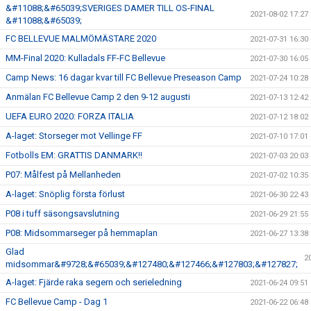
&#11088;&#65039;SVERIGES DAMER TILL OS-FINAL
2021-08-02 17:27
&#11088;&#65039;
FC BELLEVUE MALMÖMÄSTARE 2020
2021-07-31 16:30
MM-Final 2020: Kulladals FF-FC Bellevue
2021-07-30 16:05
Camp News: 16 dagar kvar till FC Bellevue Preseason Camp
2021-07-24 10:28
Anmälan FC Bellevue Camp 2 den 9-12 augusti
2021-07-13 12:42
UEFA EURO 2020: FORZA ITALIA
2021-07-12 18:02
A-laget: Storseger mot Vellinge FF
2021-07-10 17:01
Fotbolls EM: GRATTIS DANMARK!!
2021-07-03 20:03
P07: Målfest på Mellanheden
2021-07-02 10:35
A-laget: Snöplig första förlust
2021-06-30 22:43
P08 i tuff säsongsavslutning
2021-06-29 21:55
P08: Midsommarseger på hemmaplan
2021-06-27 13:38
Glad
2
midsommar&#9728;&#65039;&#127480;&#127466;&#127803;&#127827;
A-laget: Fjärde raka segern och serieledning
2021-06-24 09:51
FC Bellevue Camp - Dag 1
2021-06-22 06:48