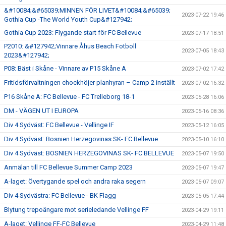
&#10084;&#65039;MINNEN FÖR LIVET&#10084;&#65039;
2023-07-22 19:46
Gothia Cup -The World Youth Cup&#127942;
Gothia Cup 2023: Flygande start för FC Bellevue
2023-07-17 18:51
P2010: &#127942;Vinnare Åhus Beach Fotboll
2023-07-05 18:43
2023&#127942;
P08: Bäst i Skåne - Vinnare av P15 Skåne A
2023-07-02 17:42
Fritidsförvaltningen chockhöjer planhyran – Camp 2 inställt
2023-07-02 16:32
P16 Skåne A: FC Bellevue - FC Trelleborg 18-1
2023-05-28 16:06
DM - VÄGEN UT I EUROPA
2023-05-16 08:36
Div 4 Sydväst: FC Bellevue - Vellinge IF
2023-05-12 16:05
Div 4 Sydväst: Bosnien Herzegovinas SK- FC Bellevue
2023-05-10 16:10
Div 4 Sydväst: BOSNIEN HERZEGOVINAS SK- FC BELLEVUE
2023-05-07 19:50
Anmälan till FC Bellevue Summer Camp 2023
2023-05-07 19:47
A-laget: Övertygande spel och andra raka segern
2023-05-07 09:07
Div 4 Sydvästra: FC Bellevue - BK Flagg
2023-05-05 17:44
Blytung trepoängare mot serieledande Vellinge FF
2023-04-29 19:11
A-laget: Vellinge FF-FC Bellevue
2023-04-29 11:48