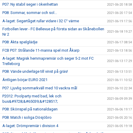
P07: Ny stabil seger i ökenhettan
2021-06-20 18:58
P08: Sommar, sommar och sol...
2021-06-20 17:54
A-laget: Segertåget rullar vidare i 32 C° värme
2021-06-19 17:56
Fotbollen lever - FC Bellevue på första sidan av Skånebollen
2021-06-18 19:27
Nr 2
P08: Äkta spelglädje
2021-06-17 08:54
FCB P07: Strålande 11-manna spel mot Åkarp
2021-06-13 18:56
A-laget: Magisk hemmapremiär och seger 5-2 mot FC
2021-06-13 17:29
Trelleborg
P08: Vände underläge till vinst på gräs!
2021-06-13 13:51
Äntligen börjar EURO 2021
2021-06-11 10:52
P07: Ljuvlig sommarkväll med 10 vackra mål
2021-06-10 22:34
P2012: Poolparty med bad, lek och
2021-06-09 09:39
bus&#9728;&#65039;&#128517;
P08: Skönspel på nationaldagen
2021-06-06 19:17
P08: Match i soliga Dösjöbro
2021-06-05 20:16
A-laget: Drömpremiär i division 4
2021-06-05 19:18