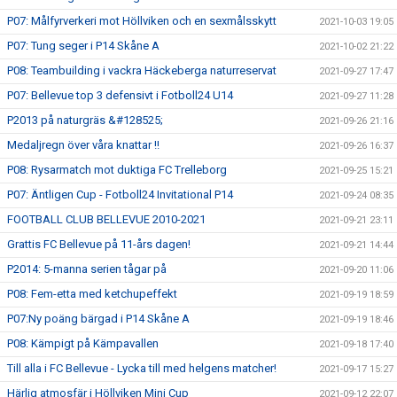
P07: Målfyrverkeri mot Höllviken och en sexmålsskytt
2021-10-03 19:05
P07: Tung seger i P14 Skåne A
2021-10-02 21:22
P08: Teambuilding i vackra Häckeberga naturreservat
2021-09-27 17:47
P07: Bellevue top 3 defensivt i Fotboll24 U14
2021-09-27 11:28
P2013 på naturgräs &#128525;
2021-09-26 21:16
Medaljregn över våra knattar !!
2021-09-26 16:37
P08: Rysarmatch mot duktiga FC Trelleborg
2021-09-25 15:21
P07: Äntligen Cup - Fotboll24 Invitational P14
2021-09-24 08:35
FOOTBALL CLUB BELLEVUE 2010-2021
2021-09-21 23:11
Grattis FC Bellevue på 11-års dagen!
2021-09-21 14:44
P2014: 5-manna serien tågar på
2021-09-20 11:06
P08: Fem-etta med ketchupeffekt
2021-09-19 18:59
P07:Ny poäng bärgad i P14 Skåne A
2021-09-19 18:46
P08: Kämpigt på Kämpavallen
2021-09-18 17:40
Till alla i FC Bellevue - Lycka till med helgens matcher!
2021-09-17 15:27
Härlig atmosfär i Höllviken Mini Cup
2021-09-12 22:07