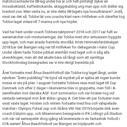
matchcoachade tre 08-lag under två år och helt plötsligt dyker en
mössbeklädd, kaffedrickande, skäggstubbig ung man upp och ställer sig
bredvid oss. Men vänta nu, är inte detta 08-lagets nya huvudtränare? Jodå,
visst var det så. Tobbe lät oss coacha klart nere i Höllviken och därefter tog
Tobbe laget vidare till 7-manna och nya höjder.
Vad har hänt under coach Tobbes taktpinne? 2016 och 2017 var fullt av
seriematcher och miniturneringar, där Tobbe med stor entusiasm byggde
upp laget, och man anade framtida stordåd. Kristi Himmelsfärdshelgen
2018 bar det återigen iväg ner till Höllviken för deltagande i Halör Cup.
Under våren hade Tobbe jobbat stenhårt med laget och vi såg alla
utvecklingen, men att det skulle bära så långt som att samtliga
Stockholmslag besegrades var vi inte riktigt beredda på.
Året fortsatte med Åhus Beachfotboll där Tobbe tog laget långt, under
rubriken ”årets publiklag”! Ni bjöd så mycket på er själva att ingen kunde
missa er ute på plan. I augusti fortsatte Tobbes resa med laget till Cup
Denmark och efter 2 dagar i ökenvärme blev ni gruppetta, men föll i A-
semifinalen mot danska AGF. Kort sommarlov och när hösten tog vid
väntade seriespel mot året äldre i grupp A. Det blev ett par förluster men
visst växte laget. Hösten och vintern fortsatte med fina och välspelade
matcher i Olympic Futsal cup och Skåne VM. När 2019 började dök även
coach Esbjörn upp, och tillsammans besegrade ni IFK Lidingö på Stadion
och när väl seriespelet drog igång så levererade ni en fantastisk fotboll i
07A-serien! Åhus Beachfotboll var återigen en höjdpunkt och