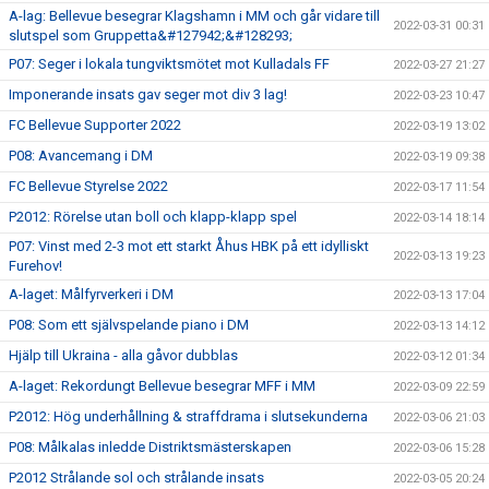
A-lag: Bellevue besegrar Klagshamn i MM och går vidare till
2022-03-31 00:31
slutspel som Gruppetta&#127942;&#128293;
P07: Seger i lokala tungviktsmötet mot Kulladals FF
2022-03-27 21:27
Imponerande insats gav seger mot div 3 lag!
2022-03-23 10:47
FC Bellevue Supporter 2022
2022-03-19 13:02
P08: Avancemang i DM
2022-03-19 09:38
FC Bellevue Styrelse 2022
2022-03-17 11:54
P2012: Rörelse utan boll och klapp-klapp spel
2022-03-14 18:14
P07: Vinst med 2-3 mot ett starkt Åhus HBK på ett idylliskt
2022-03-13 19:23
Furehov!
A-laget: Målfyrverkeri i DM
2022-03-13 17:04
P08: Som ett självspelande piano i DM
2022-03-13 14:12
Hjälp till Ukraina - alla gåvor dubblas
2022-03-12 01:34
A-laget: Rekordungt Bellevue besegrar MFF i MM
2022-03-09 22:59
P2012: Hög underhållning & straffdrama i slutsekunderna
2022-03-06 21:03
P08: Målkalas inledde Distriktsmästerskapen
2022-03-06 15:28
P2012 Strålande sol och strålande insats
2022-03-05 20:24