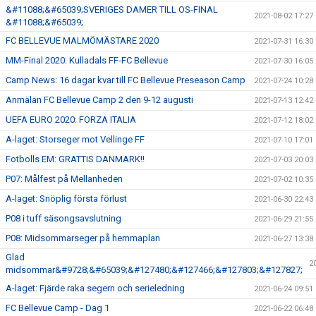
&#11088;&#65039;SVERIGES DAMER TILL OS-FINAL
2021-08-02 17:27
&#11088;&#65039;
FC BELLEVUE MALMÖMÄSTARE 2020
2021-07-31 16:30
MM-Final 2020: Kulladals FF-FC Bellevue
2021-07-30 16:05
Camp News: 16 dagar kvar till FC Bellevue Preseason Camp
2021-07-24 10:28
Anmälan FC Bellevue Camp 2 den 9-12 augusti
2021-07-13 12:42
UEFA EURO 2020: FORZA ITALIA
2021-07-12 18:02
A-laget: Storseger mot Vellinge FF
2021-07-10 17:01
Fotbolls EM: GRATTIS DANMARK!!
2021-07-03 20:03
P07: Målfest på Mellanheden
2021-07-02 10:35
A-laget: Snöplig första förlust
2021-06-30 22:43
P08 i tuff säsongsavslutning
2021-06-29 21:55
P08: Midsommarseger på hemmaplan
2021-06-27 13:38
Glad
2
midsommar&#9728;&#65039;&#127480;&#127466;&#127803;&#127827;
A-laget: Fjärde raka segern och serieledning
2021-06-24 09:51
FC Bellevue Camp - Dag 1
2021-06-22 06:48