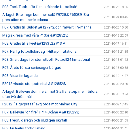
P08: Tack Tobbe för fem strålande fotbollsår!
2021-10-25 18:55
A-laget: Efter regn kommer sol&#9728;&#65039; Bra
2021-10-24 00:45
prestation mot serieledarna
P07: Grattis till Guldet&#127942;och farväl till 9-manna
2021-10-23 10:50
Magisk resa med våra P10or &#128525;
2021-10-18 22:09
P08: Grattis till silvret&#129352;i P13 A
2021-10-17 16:11
P07: Härlig fotbollslördag i Hittarp Invitational
2021-10-16 21:15
P08: Snart dags för storfotboll i Fotboll24 Invitational
2021-10-16 01:43
P07: Årets första serieseger bärgad
2021-10-16 00:58
P08: Visar fin laganda
2021-10-10 14:27
P2012 visade stor potential &#128525;
2021-10-09 20:20
A-laget: Bellevue dominerar mot Staffanstorp men förlorar
2021-10-09 19:23
efter två drömmål
F2012: ”Tigerpress” avgjorde mot Malmö City
2021-10-09 17:45
P07: Bellevue ”on fire” i P14 Skåne A&#128293;
2021-10-06 22:10
P08: I regn, ösregn och slutligen skyfall
2021-10-05 21:05
P08: En härlig fotbollshelg
2021-10-03 21:01