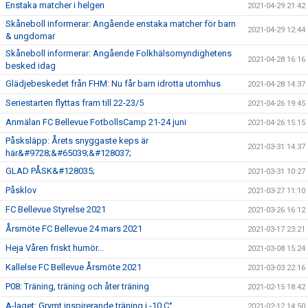
Enstaka matcher i helgen
2021-04-29 21:42
Skåneboll informerar: Angående enstaka matcher för barn
2021-04-29 12:44
& ungdomar
Skåneboll informerar: Angående Folkhälsomyndighetens
2021-04-28 16:16
besked idag
Glädjebeskedet från FHM: Nu får barn idrotta utomhus
2021-04-28 14:37
Seriestarten flyttas fram till 22-23/5
2021-04-26 19:45
Anmälan FC Bellevue FotbollsCamp 21-24 juni
2021-04-26 15:15
Påsksläpp: Årets snyggaste keps är
2021-03-31 14:37
här&#9728;&#65039;&#128037;
GLAD PÅSK&#128035;
2021-03-31 10:27
Påsklov
2021-03-27 11:10
FC Bellevue Styrelse 2021
2021-03-26 16:12
Årsmöte FC Bellevue 24 mars 2021
2021-03-17 23:21
Heja Våren friskt humör...
2021-03-08 15:24
Kallelse FC Bellevue Årsmöte 2021
2021-03-03 22:16
P08: Träning, träning och åter träning
2021-02-15 18:42
A-laget: Grymt inspirerande träning i -10 C°
2021-02-12 14:50