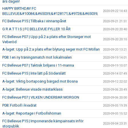
års dagen!
HAPPY BIRTHDAY FC
2020-09-22 14:43
BELLEVUE&#10084;&#65039;&#128171;&#9728;&#65039;
FC Bellevue P15 | Tillbaka i vinnarspåret
2020-09-21 21:51
G R A T T I S | FC BELLEVUE FYLLER 10 ÅR
2020-09-20 20:40
FC Bellevue P07 | Upp på 2:a plats efter Storseger mot
2020-09-20 20:10
Veberöd
A-laget: Upp på 2:a plats efter blytung seger mot FC Möllan
2020-09-20 13:21
P08: I en ny träningsmatch mot lokalrivalen
2020-09-19 14:01
FC Bellevue P07 | Taktisk briljans i 11-manna
2020-09-19 10:07
FC Bellevue P15 | Inte lätt på Söderslätt
2020-09-14 07:49
A-laget: Viktig bortapoäng bärgad mot Bosna
2020-09-12 22:02
A-laget: Bellevue visade mästarklass
2020-09-06 20:49
FC Bellevue P07 | VILKEN UNDERBAR MORGON
2020-09-06 20:00
P08: Fotboll i kvadrat
2020-09-05 19:39
A-laget: Reportage i Fotbollshörnan
2020-09-05 15:52
FC Bellevue P15 | Imponerande kämpainsats inför
2020-09-04 23:31
storpublik