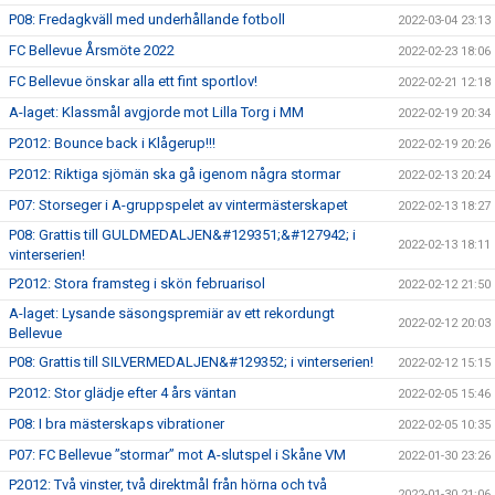
P08: Fredagkväll med underhållande fotboll
2022-03-04 23:13
FC Bellevue Årsmöte 2022
2022-02-23 18:06
FC Bellevue önskar alla ett fint sportlov!
2022-02-21 12:18
A-laget: Klassmål avgjorde mot Lilla Torg i MM
2022-02-19 20:34
P2012: Bounce back i Klågerup!!!
2022-02-19 20:26
P2012: Riktiga sjömän ska gå igenom några stormar
2022-02-13 20:24
P07: Storseger i A-gruppspelet av vintermästerskapet
2022-02-13 18:27
P08: Grattis till GULDMEDALJEN&#129351;&#127942; i
2022-02-13 18:11
vinterserien!
P2012: Stora framsteg i skön februarisol
2022-02-12 21:50
A-laget: Lysande säsongspremiär av ett rekordungt
2022-02-12 20:03
Bellevue
P08: Grattis till SILVERMEDALJEN&#129352; i vinterserien!
2022-02-12 15:15
P2012: Stor glädje efter 4 års väntan
2022-02-05 15:46
P08: I bra mästerskaps vibrationer
2022-02-05 10:35
P07: FC Bellevue ”stormar” mot A-slutspel i Skåne VM
2022-01-30 23:26
P2012: Två vinster, två direktmål från hörna och två
2022-01-30 21:06