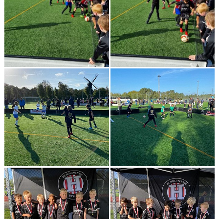
KLÄDBESTÄLLNING
SPONSORER
KLUBBMAGASIN
NATIONELLA SPELFORMER
PROVTRÄNING
SKADEBEHANDLING
VÄRDEGRUND
FOTBOLLSCAMP 2026
TRÄNARUTBILDNING
SUPPORTERPRYLAR