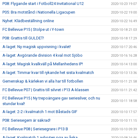
P08: Flygande start i Fotboll24 Invitational U12
2020-10-23 19:07
P05: Bra motstånd i Nationella Ligacupen
2020-10-22 19:00
Nyhet: Klädbeställning online
2020-10-22 16:49
FC Bellevue P15 | Stolpe ut i Y-town
2020-10-18 21:03
P08: Grattis till GULDET!
2020-10-18 17:29
A-laget: Ny magisk uppvisning i kvalet!
2020-10-17 20:46
A-laget: Avgörande division 4 kval mot Sjöbo
2020-10-16 16:28
A-laget: Magisk kvalkväll på Mellanhedens IP!
2020-10-14 13:00
A-laget: Timmar kvar till rykande het sista kvalmatch
2020-10-13 13:36
Gemenskap & kärleken vi alla har till fotbollen
2020-10-11 21:58
FC Bellevue P07 | Grattis till silvret i P13 A-klassen
2020-10-11 21:42
FC Bellevue P15 | Ny trepoängare gav seriesilver, och nu
2020-10-11 18:58
stundar kval!
A-laget: 2-2 i kvalmatch 1 mot Båstads GIF
2020-10-10 17:57
P08: Seriesegern är säkrad!
2020-10-10 11:15
FC Bellevue P08 | Seriesegrare i P13 B
2020-10-10 09:39
A-laget: Kvalmatch 1 avbruten pga av åska
2020-10-08 16:46