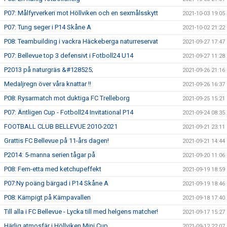
P07: Målfyrverkeri mot Höllviken och en sexmålsskytt
2021-10-03 19:05
P07: Tung seger i P14 Skåne A
2021-10-02 21:22
P08: Teambuilding i vackra Häckeberga naturreservat
2021-09-27 17:47
P07: Bellevue top 3 defensivt i Fotboll24 U14
2021-09-27 11:28
P2013 på naturgräs &#128525;
2021-09-26 21:16
Medaljregn över våra knattar !!
2021-09-26 16:37
P08: Rysarmatch mot duktiga FC Trelleborg
2021-09-25 15:21
P07: Äntligen Cup - Fotboll24 Invitational P14
2021-09-24 08:35
FOOTBALL CLUB BELLEVUE 2010-2021
2021-09-21 23:11
Grattis FC Bellevue på 11-års dagen!
2021-09-21 14:44
P2014: 5-manna serien tågar på
2021-09-20 11:06
P08: Fem-etta med ketchupeffekt
2021-09-19 18:59
P07:Ny poäng bärgad i P14 Skåne A
2021-09-19 18:46
P08: Kämpigt på Kämpavallen
2021-09-18 17:40
Till alla i FC Bellevue - Lycka till med helgens matcher!
2021-09-17 15:27
Härlig atmosfär i Höllviken Mini Cup
2021-09-12 22:07