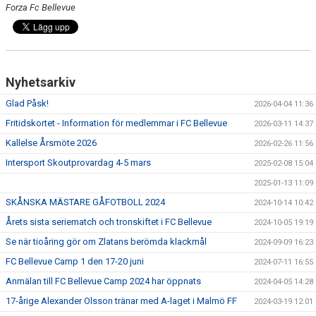
Forza Fc Bellevue
Nyhetsarkiv
Glad Påsk!
2026-04-04 11:36
Fritidskortet - Information för medlemmar i FC Bellevue
2026-03-11 14:37
Kallelse Årsmöte 2026
2026-02-26 11:56
Intersport Skoutprovardag 4-5 mars
2025-02-08 15:04
2025-01-13 11:09
SKÅNSKA MÄSTARE GÅFOTBOLL 2024
2024-10-14 10:42
Årets sista seriematch och tronskiftet i FC Bellevue
2024-10-05 19:19
Se när tioåring gör om Zlatans berömda klackmål
2024-09-09 16:23
FC Bellevue Camp 1 den 17-20 juni
2024-07-11 16:55
Anmälan till FC Bellevue Camp 2024 har öppnats
2024-04-05 14:28
17-årige Alexander Olsson tränar med A-laget i Malmö FF
2024-03-19 12:01