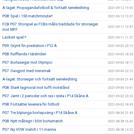
A-laget: Propagandafotboll & fortsatt serieledning
2021-09-12 19:40
P08: Spel i 150 matchminuter!
2021-09-12 15:57
FCB P07: Storspel av FCBs målis bäddade för storseger
2021-09-11 12:47
mot MFF
Läckert spel !!
2021-09-11 11:57
P09: Grymt fin prestation i P12 A
2021-09-05 20:19
P08: Rafflande i tätstriden
2021-09-05 18:33
P07: Bortaseger mot Olympic
2021-09-05 18:11
P07: Oavgjort med mersmak
2021-09-04 22:12
A-laget: Storseger och fortsatt serieledning
2021-09-04 21:44
P08: Stark lagmoral mot tufft motstånd
2021-09-04 10:41
P07: Jämt i 2 perioder och ras i sista i P14 Skåne A
2021-09-02 23:22
P08: Fortsätter leverera fin fotboll
2021-09-02 18:49
P07: Tre blytunga bortapoäng i P14 Skåne A
2021-08-30 21:43
P08: Nytt målregn i blöt bortamatch
2021-08-28 16:40
P07: Ny VOW match i 11-manna
2021-08-28 14:52