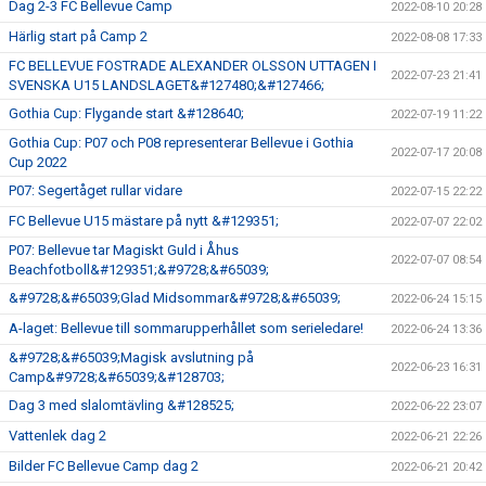
Dag 2-3 FC Bellevue Camp
2022-08-10 20:28
Härlig start på Camp 2
2022-08-08 17:33
FC BELLEVUE FOSTRADE ALEXANDER OLSSON UTTAGEN I
2022-07-23 21:41
SVENSKA U15 LANDSLAGET&#127480;&#127466;
Gothia Cup: Flygande start &#128640;
2022-07-19 11:22
Gothia Cup: P07 och P08 representerar Bellevue i Gothia
2022-07-17 20:08
Cup 2022
P07: Segertåget rullar vidare
2022-07-15 22:22
FC Bellevue U15 mästare på nytt &#129351;
2022-07-07 22:02
P07: Bellevue tar Magiskt Guld i Åhus
2022-07-07 08:54
Beachfotboll&#129351;&#9728;&#65039;
&#9728;&#65039;Glad Midsommar&#9728;&#65039;
2022-06-24 15:15
A-laget: Bellevue till sommarupperhållet som serieledare!
2022-06-24 13:36
&#9728;&#65039;Magisk avslutning på
2022-06-23 16:31
Camp&#9728;&#65039;&#128703;
Dag 3 med slalomtävling &#128525;
2022-06-22 23:07
Vattenlek dag 2
2022-06-21 22:26
Bilder FC Bellevue Camp dag 2
2022-06-21 20:42