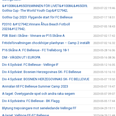
&#10084;&#65039;MINNEN FÖR LIVET&#10084;&#65039;
2023-07-22 19:46
Gothia Cup -The World Youth Cup&#127942;
Gothia Cup 2023: Flygande start för FC Bellevue
2023-07-17 18:51
P2010: &#127942;Vinnare Åhus Beach Fotboll
2023-07-05 18:43
2023&#127942;
P08: Bäst i Skåne - Vinnare av P15 Skåne A
2023-07-02 17:42
Fritidsförvaltningen chockhöjer planhyran – Camp 2 inställt
2023-07-02 16:32
P16 Skåne A: FC Bellevue - FC Trelleborg 18-1
2023-05-28 16:06
DM - VÄGEN UT I EUROPA
2023-05-16 08:36
Div 4 Sydväst: FC Bellevue - Vellinge IF
2023-05-12 16:05
Div 4 Sydväst: Bosnien Herzegovinas SK- FC Bellevue
2023-05-10 16:10
Div 4 Sydväst: BOSNIEN HERZEGOVINAS SK- FC BELLEVUE
2023-05-07 19:50
Anmälan till FC Bellevue Summer Camp 2023
2023-05-07 19:47
A-laget: Övertygande spel och andra raka segern
2023-05-07 09:07
Div 4 Sydvästra: FC Bellevue - BK Flagg
2023-05-05 17:44
Blytung trepoängare mot serieledande Vellinge FF
2023-04-29 19:11
A-laget: Vellinge FF-FC Bellevue
2023-04-29 11:48