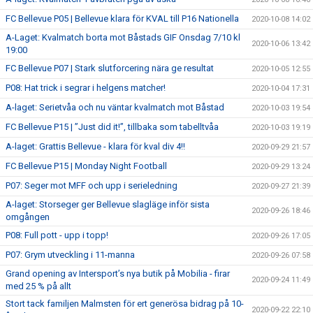
FC Bellevue P05 | Bellevue klara för KVAL till P16 Nationella
2020-10-08 14:02
A-Laget: Kvalmatch borta mot Båstads GIF Onsdag 7/10 kl
2020-10-06 13:42
19:00
FC Bellevue P07 | Stark slutforcering nära ge resultat
2020-10-05 12:55
P08: Hat trick i segrar i helgens matcher!
2020-10-04 17:31
A-laget: Serietvåa och nu väntar kvalmatch mot Båstad
2020-10-03 19:54
FC Bellevue P15 | ”Just did it!”, tillbaka som tabelltvåa
2020-10-03 19:19
A-laget: Grattis Bellevue - klara för kval div 4!!
2020-09-29 21:57
FC Bellevue P15 | Monday Night Football
2020-09-29 13:24
P07: Seger mot MFF och upp i serieledning
2020-09-27 21:39
A-laget: Storseger ger Bellevue slagläge inför sista
2020-09-26 18:46
omgången
P08: Full pott - upp i topp!
2020-09-26 17:05
P07: Grym utveckling i 11-manna
2020-09-26 07:58
Grand opening av Intersport’s nya butik på Mobilia - firar
2020-09-24 11:49
med 25 % på allt
Stort tack familjen Malmsten för ert generösa bidrag på 10-
2020-09-22 22:10