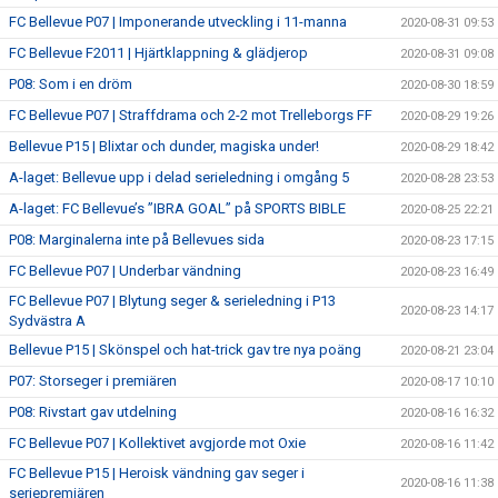
FC Bellevue P07 | Imponerande utveckling i 11-manna
2020-08-31 09:53
FC Bellevue F2011 | Hjärtklappning & glädjerop
2020-08-31 09:08
P08: Som i en dröm
2020-08-30 18:59
FC Bellevue P07 | Straffdrama och 2-2 mot Trelleborgs FF
2020-08-29 19:26
Bellevue P15 | Blixtar och dunder, magiska under!
2020-08-29 18:42
A-laget: Bellevue upp i delad serieledning i omgång 5
2020-08-28 23:53
A-laget: FC Bellevue’s ”IBRA GOAL” på SPORTS BIBLE
2020-08-25 22:21
P08: Marginalerna inte på Bellevues sida
2020-08-23 17:15
FC Bellevue P07 | Underbar vändning
2020-08-23 16:49
FC Bellevue P07 | Blytung seger & serieledning i P13
2020-08-23 14:17
Sydvästra A
Bellevue P15 | Skönspel och hat-trick gav tre nya poäng
2020-08-21 23:04
P07: Storseger i premiären
2020-08-17 10:10
P08: Rivstart gav utdelning
2020-08-16 16:32
FC Bellevue P07 | Kollektivet avgjorde mot Oxie
2020-08-16 11:42
FC Bellevue P15 | Heroisk vändning gav seger i
2020-08-16 11:38
seriepremiären