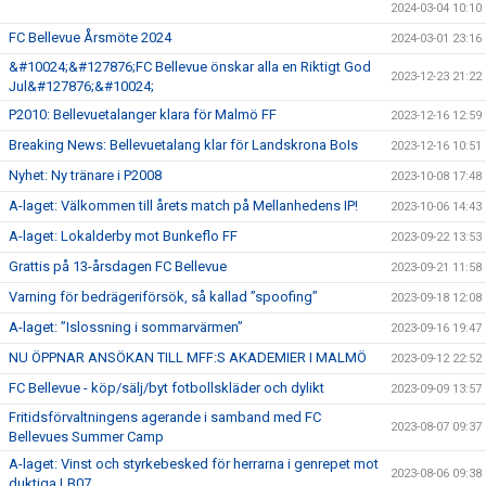
2024-03-04 10:10
FC Bellevue Årsmöte 2024
2024-03-01 23:16
&#10024;&#127876;FC Bellevue önskar alla en Riktigt God
2023-12-23 21:22
Jul&#127876;&#10024;
P2010: Bellevuetalanger klara för Malmö FF
2023-12-16 12:59
Breaking News: Bellevuetalang klar för Landskrona BoIs
2023-12-16 10:51
Nyhet: Ny tränare i P2008
2023-10-08 17:48
A-laget: Välkommen till årets match på Mellanhedens IP!
2023-10-06 14:43
A-laget: Lokalderby mot Bunkeflo FF
2023-09-22 13:53
Grattis på 13-årsdagen FC Bellevue
2023-09-21 11:58
Varning för bedrägeriförsök, så kallad ”spoofing”
2023-09-18 12:08
A-laget: ”Islossning i sommarvärmen”
2023-09-16 19:47
NU ÖPPNAR ANSÖKAN TILL MFF:S AKADEMIER I MALMÖ
2023-09-12 22:52
FC Bellevue - köp/sälj/byt fotbollskläder och dylikt
2023-09-09 13:57
Fritidsförvaltningens agerande i samband med FC
2023-08-07 09:37
Bellevues Summer Camp
A-laget: Vinst och styrkebesked för herrarna i genrepet mot
2023-08-06 09:38
duktiga LB07