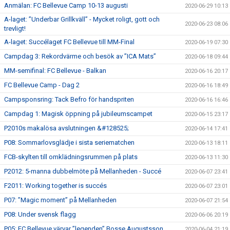
Anmälan: FC Bellevue Camp 10-13 augusti
2020-06-29 10:13
A-laget: ”Underbar Grillkväll” - Mycket roligt, gott och
2020-06-23 08:06
trevligt!
A-laget: Succélaget FC Bellevue till MM-Final
2020-06-19 07:30
Campdag 3: Rekordvärme och besök av ”ICA Mats”
2020-06-18 09:44
MM-semifinal: FC Bellevue - Balkan
2020-06-16 20:17
FC Bellevue Camp - Dag 2
2020-06-16 18:49
Campsponsring: Tack Befro för handspriten
2020-06-16 16:46
Campdag 1: Magisk öppning på jubileumscampet
2020-06-15 23:17
P2010s makalösa avslutningen &#128525;
2020-06-14 17:41
P08: Sommarlovsglädje i sista seriematchen
2020-06-13 18:11
FCB-skylten till omklädningsrummen på plats
2020-06-13 11:30
P2012: 5-manna dubbelmöte på Mellanheden - Succé
2020-06-07 23:41
F2011: Working together is succés
2020-06-07 23:01
P07: ”Magic moment” på Mellanheden
2020-06-07 21:54
P08: Under svensk flagg
2020-06-06 20:19
P05: FC Bellevue värvar ”legenden” Bosse Augustsson
2020-06-04 21:19