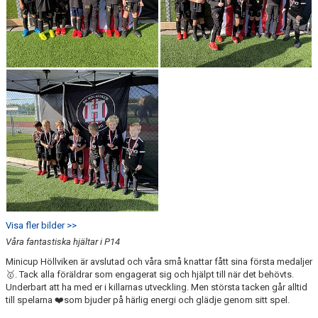
GÅBOLL
PROJEKT
DOMARE
GYMKORT NORDIC WELLNESS
FYSTRÄNING
POLICY SOCIALA MEDIER
FRITIDSKORTET 2026
Visa fler bilder >>
Våra fantastiska hjältar i P14
Minicup Höllviken är avslutad och våra små knattar fått sina första medaljer
🥇. Tack alla föräldrar som engagerat sig och hjälpt till när det behövts.
Underbart att ha med er i killarnas utveckling. Men största tacken går alltid
till spelarna ❤️som bjuder på härlig energi och glädje genom sitt spel.