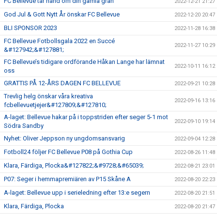
FC Bellevue tar hand om din gamla gran
2022-12-21 21:27
God Jul & Gott Nytt År önskar FC Bellevue
2022-12-20 20:47
BLI SPONSOR 2023
2022-11-28 16:38
FC Bellevue Fotbollsgala 2022 en Succé
2022-11-27 10:29
&#127942;&#127881;
FC Bellevue’s tidigare ordförande Håkan Lange har lämnat
2022-10-11 16:12
oss
GRATTIS PÅ 12-ÅRS DAGEN FC BELLEVUE
2022-09-21 10:28
Trevlig helg önskar våra kreativa
2022-09-16 13:16
fcbellevuetjejer&#127809;&#127810;
A-laget: Bellevue hakar på i toppstriden efter seger 5-1 mot
2022-09-10 19:14
Södra Sandby
Nyhet: Oliver Jeppson ny ungdomsansvarig
2022-09-04 12:28
Fotboll24 följer FC Bellevue P08 på Gothia Cup
2022-08-26 11:48
Klara, Färdiga, Plocka&#127822;&#9728;&#65039;
2022-08-21 23:01
P07: Seger i hemmapremiären av P15 Skåne A
2022-08-20 22:23
A-laget: Bellevue upp i serieledning efter 13:e segern
2022-08-20 21:51
Klara, Färdiga, Plocka
2022-08-20 21:47