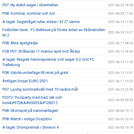
P07: Ny stabil seger i ökenhettan
2021-06-20 18:58
P08: Sommar, sommar och sol...
2021-06-20 17:54
A-laget: Segertåget rullar vidare i 32 C° värme
2021-06-19 17:56
Fotbollen lever - FC Bellevue på första sidan av Skånebollen
2021-06-18 19:27
Nr 2
P08: Äkta spelglädje
2021-06-17 08:54
FCB P07: Strålande 11-manna spel mot Åkarp
2021-06-13 18:56
A-laget: Magisk hemmapremiär och seger 5-2 mot FC
2021-06-13 17:29
Trelleborg
P08: Vände underläge till vinst på gräs!
2021-06-13 13:51
Äntligen börjar EURO 2021
2021-06-11 10:52
P07: Ljuvlig sommarkväll med 10 vackra mål
2021-06-10 22:34
P2012: Poolparty med bad, lek och
2021-06-09 09:39
bus&#9728;&#65039;&#128517;
P08: Skönspel på nationaldagen
2021-06-06 19:17
P08: Match i soliga Dösjöbro
2021-06-05 20:16
A-laget: Drömpremiär i division 4
2021-06-05 19:18