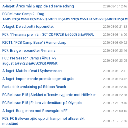
A-laget: Årets mål & upp delad serieledning
2020-08-15 12:46
FC Bellevue Camp 2 - Dag
1&#9728;&#65039;&#9728;&#65039;&#9728;&#65039;&#9728;&#65039;&#9
A-laget: Delad pott i toppmötet
2020-08-09 21:13
P07: 11-manna premiär i 30° C&#9728;&#65039;&#9969;
2020-08-08 16:00
F2011: ”FCB Camp Base” i Asmundtorp
2020-08-08 09:22
P07: Bra genrepsmöte i 9-manna
2020-08-07 23:46
P05: Pre Season Camp i Åhus 7-9
2020-08-07 23:05
augusti&#9728;&#65039;&#9969;
A-laget: Matchreferat i Sydsvenskan
2020-08-05 12:41
A-laget: Imponerande premiärseger på gräs
2020-08-04 23:42
Fantastisk avslutning på Ribban Beach
2020-08-04 22:46
FC Bellevue P15 | Stekhet offensiv avgjorde mot Höllviken
2020-08-01 22:58
FC Bellevue P15 | En bra värdemätare på Olympia
2020-07-26 19:46
A-laget: Bra genrep mot Rosengårds FF
2020-07-26 00:15
P08: FC Bellevue bjöd upp till kamp mot allsvenskt
2020-07-12 17:56
motstånd