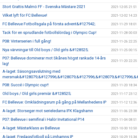
Stort Grattis Malmö FF - Svenska Mästare 2021
2021-12-05 21:51
Vilket lyft för FC Bellevue!
2021-12-02 14:23
FC Bellevue Fotbollsgala på första advent&#127942;
2021-11-29 18:01
Tack för en sprudlande fotbollslördag i Olympic Cup!
2021-11-28 00:03
P08: Vinterserien i full gång!
2021-11-26 22:25
Nya värvningar till Old boys / Old girls &#128525;
2021-11-25 00:15
P07: Bellevue dominerar mot Skånes högst rankade 14-års
2021-11-20 22:25
lag!
A-laget: Säsongsavslutning med
mersmak&#128079;&#127996;&#128079;&#127996;&#128079;&#127996;&#
P08: Succé i Olympic cup!!
2021-11-20 18:34
Old boys / Old girls premiär &#128525;
2021-11-17 23:12
FC Bellevue: Omklädningsrum på gång på Mellanhedens IP
2021-11-12 12:36
A-laget: Storseger mot serieledarna IFK Klagshamn
2021-11-06 23:38
P07: Bellevue i semifinal i Halör Invitational P14
2021-11-04 08:51
A-laget: Mästarklass av Bellevue
2021-10-30 10:50
A-laget: Fredagsfotboll på Limhamns IP
2021-10-29 15:34