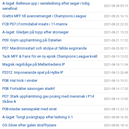
A-laget: Bellevue upp i serieledning efter seger i tidig
2021-08-28 09:19
seriefinal
Grattis MFF till avancemanget i Champions League
2021-08-25 16:15
FCB P07 | Formidabel insats i 11-manna
2021-08-22 22:25
A-laget: Glädjen på topp efter storseger
2021-08-21 19:23
P09: Grym upphämtning på Österlen
2021-08-21 17:22
P07: Mardrömsstart och stolpe ut fällde avgörande
2021-08-20 00:11
Tack MFF & Fans för en ny episk Champions League kväll
2021-08-19 13:02
Magisk regnbåge på Mellanhedens IP
2021-08-18 11:04
P2012: Imponerande spel på Hyllie IP
2021-08-15 20:48
P08: Hat trick i vinster
2021-08-15 19:21
P08: Fortsätter säsongen starkt!
2021-08-14 17:20
P07: Stark upphämtning gav poäng med mersmak i P14
2021-08-14 12:00
Skåne A
P08 inleder seriespelet med vinst
2021-08-12 22:13
A-laget: Tungt poängtapp efter ledning 3-1
2021-08-08 16:35
OS-Silver efter galen straffrysare
2021-08-06 18:16