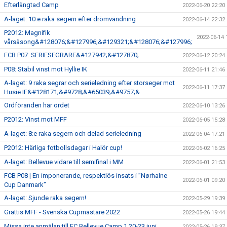
Efterlängtad Camp
2022-06-20 22:20
A-laget: 10:e raka segern efter drömvändning
2022-06-14 22:32
P2012: Magnifik
2022-06-14 
vårsäsong&#128076;&#127996;&#129321;&#128076;&#127996;
FCB P07: SERIESEGRARE&#127942;&#127870;
2022-06-12 20:24
P08: Stabil vinst mot Hyllie IK
2022-06-11 21:46
A-laget: 9 raka segrar och serieledning efter storseger mot
2022-06-11 17:37
Husie IF&#128171;&#9728;&#65039;&#9757;&
Ordföranden har ordet
2022-06-10 13:26
P2012: Vinst mot MFF
2022-06-05 15:28
A-laget: 8:e raka segern och delad serieledning
2022-06-04 17:21
P2012: Härliga fotbollsdagar i Halör cup!
2022-06-02 16:25
A-laget: Bellevue vidare till semifinal i MM
2022-06-01 21:53
FCB P08 | En imponerande, respektlös insats i ”Nørhalne
2022-06-01 09:20
Cup Danmark”
A-laget: Sjunde raka segern!
2022-05-29 19:39
Grattis MFF - Svenska Cupmästare 2022
2022-05-26 19:44
Missa inte anmälan till FC Bellevue Camp 1 20-23 juni
2022-05-26 19:37