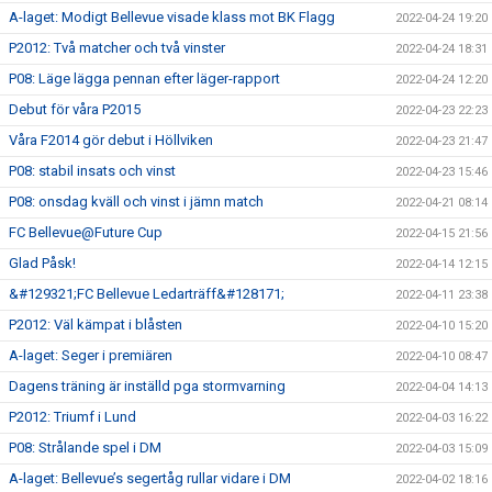
A-laget: Modigt Bellevue visade klass mot BK Flagg
2022-04-24 19:20
P2012: Två matcher och två vinster
2022-04-24 18:31
P08: Läge lägga pennan efter läger-rapport
2022-04-24 12:20
Debut för våra P2015
2022-04-23 22:23
Våra F2014 gör debut i Höllviken
2022-04-23 21:47
P08: stabil insats och vinst
2022-04-23 15:46
P08: onsdag kväll och vinst i jämn match
2022-04-21 08:14
FC Bellevue@Future Cup
2022-04-15 21:56
Glad Påsk!
2022-04-14 12:15
&#129321;FC Bellevue Ledarträff&#128171;
2022-04-11 23:38
P2012: Väl kämpat i blåsten
2022-04-10 15:20
A-laget: Seger i premiären
2022-04-10 08:47
Dagens träning är inställd pga stormvarning
2022-04-04 14:13
P2012: Triumf i Lund
2022-04-03 16:22
P08: Strålande spel i DM
2022-04-03 15:09
A-laget: Bellevue’s segertåg rullar vidare i DM
2022-04-02 18:16