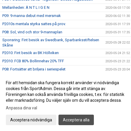
Mellanheden: Ä N T L I G E N
2020-06-03 17:00
P09: 9-manna debut med mersmak
2020-06-02 11:30
P2010s mentala styrka sattes på prov.
2020-05-31 17:59
P08: Sol, vind och stor 9-mannaplan
2020-05-31 17:35
Sponsring: Fint besök av Swedbank, Sparbanksstiftelsen
2020-05-28 22:02
Skåne
P2010: Fint besök av BK Höllviken
2020-05-24 21:52
P2010: FCB 80% Bollinnehav 20% TFF
2020-05-23 21:22
P08: Fortsätter att briljera i seriespelet
2020-05-23 20:04
P2010s hemester i vackra Skanör?
2020-05-21 17:18
För att hemsidan ska fungera korrekt använder vi nödvändiga
FC Bellevue P15 | Seier’n er vår! &#127475;&#127476;
2020-05-18 16:57
cookies från SportAdmin. Dessa går inte att stänga av.
F2011: "Tough Times don´t last - tough teams do!"
Föreningen kan också använda frivilliga cookies, t.ex. för statistik
2020-05-18 13:55
eller marknadsföring. Du väljer själv om du vill acceptera dessa.
F2011: "Tough Times dont last - tough teams do!"
2020-05-18 13:25
Anpassa dina val
P07: Mot nya höjder i 11-manna
2020-05-17 23:13
P08: Det ligger i luften
2020-05-16 18:16
Acceptera nödvändiga
Acceptera alla
P07: Batterier på laddning
2020-05-16 09:20