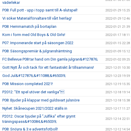
väderlekar
P08: Full pott - upp i topp samt till A-slutspel!
2022-01-29 15:25
Vi söker Materialförvaltare till vårt herrlag!
2022-01-29 12:46
P08: Hemmamatch på bortaplan
2022-01-21 21:39
Kom i form med Old Boys & Old Girls!
2022-01-17 18:11
P07: Imponerande start på säsongen 2022
2022-01-15 22:28
P08: Säsongspremiär & julgranshämtning
2022-01-09 15:12
FC Bellevue P08 tar hand om Din gamla julgran&#127876;
2022-01-02 09:25
Gott Nytt År och tack för ett fantastiskt år tillsammans!
2021-12-31 10:30
God Jul&#127876;&#11088;&#65039;
2021-12-23 19:59
P08: Mission completed 2021!
2021-12-19 15:35
P2012: ”Ett spel utöver det vanliga”
2021-12-18 19:14
P08: Bjuder på klappar med guldsvart julsnöre
2021-12-18 15:38
Nyhet: Skånecupen 2021/2022 ställs in
2021-12-17 11:27
P2012: Oscar bjuder på ”Julfika” efter grymt
2021-12-14 22:51
träningspass&#10084;&#65039;
P08: Snöyra & 3:e adventsfotboll!
2021-12-12 14:54