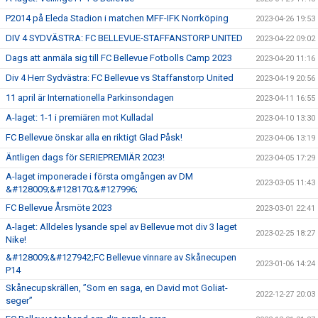
P2014 på Eleda Stadion i matchen MFF-IFK Norrköping
2023-04-26 19:53
DIV 4 SYDVÄSTRA: FC BELLEVUE-STAFFANSTORP UNITED
2023-04-22 09:02
Dags att anmäla sig till FC Bellevue Fotbolls Camp 2023
2023-04-20 11:16
Div 4 Herr Sydvästra: FC Bellevue vs Staffanstorp United
2023-04-19 20:56
11 april är Internationella Parkinsondagen
2023-04-11 16:55
A-laget: 1-1 i premiären mot Kulladal
2023-04-10 13:30
FC Bellevue önskar alla en riktigt Glad Påsk!
2023-04-06 13:19
Äntligen dags för SERIEPREMIÄR 2023!
2023-04-05 17:29
A-laget imponerade i första omgången av DM
2023-03-05 11:43
&#128009;&#128170;&#127996;
FC Bellevue Årsmöte 2023
2023-03-01 22:41
A-laget: Alldeles lysande spel av Bellevue mot div 3 laget
2023-02-25 18:27
Nike!
&#128009;&#127942;FC Bellevue vinnare av Skånecupen
2023-01-06 14:24
P14
Skånecupskrällen, ”Som en saga, en David mot Goliat-
2022-12-27 20:03
seger”