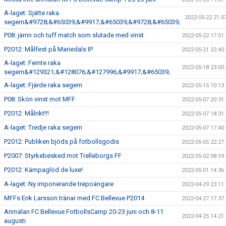
A-laget: Sjätte raka
2022-05-22 21:0
segern&#9728;&#65039;&#9917;&#65039;&#9728;&#65039;
P08: jämn och tuff match som slutade med vinst
2022-05-22 17:51
P2012: Målfest på Mariedals IP
2022-05-21 22:40
A-laget: Femte raka
2022-05-18 23:00
segern&#129321;&#128076;&#127996;&#9917;&#65039;
A-laget: Fjärde raka segern
2022-05-15 10:13
P08: Skön vinst mot MFF
2022-05-07 20:31
P2012: Målrikt!!!
2022-05-07 18:31
A-laget: Tredje raka segern
2022-05-07 17:40
P2012: Publiken bjöds på fotbollsgodis
2022-05-05 22:27
P2007: Styrkebesked mot Trelleborgs FF
2022-05-02 08:59
P2012: Kämpaglöd de luxe!
2022-05-01 14:36
A-laget: Ny imponerande trepoängare
2022-04-29 23:11
MFFs Erik Larsson tränar med FC Bellevue P2014
2022-04-27 17:37
Anmälan FC Bellevue FotbollsCamp 20-23 juni och 8-11
2022-04-25 14:21
augusti