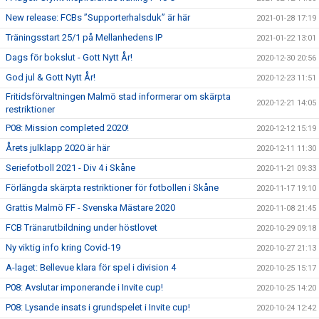
New release: FCBs ”Supporterhalsduk” är här
2021-01-28 17:19
Träningsstart 25/1 på Mellanhedens IP
2021-01-22 13:01
Dags för bokslut - Gott Nytt År!
2020-12-30 20:56
God jul & Gott Nytt År!
2020-12-23 11:51
Fritidsförvaltningen Malmö stad informerar om skärpta
2020-12-21 14:05
restriktioner
P08: Mission completed 2020!
2020-12-12 15:19
Årets julklapp 2020 är här
2020-12-11 11:30
Seriefotboll 2021 - Div 4 i Skåne
2020-11-21 09:33
Förlängda skärpta restriktioner för fotbollen i Skåne
2020-11-17 19:10
Grattis Malmö FF - Svenska Mästare 2020
2020-11-08 21:45
FCB Tränarutbildning under höstlovet
2020-10-29 09:18
Ny viktig info kring Covid-19
2020-10-27 21:13
A-laget: Bellevue klara för spel i division 4
2020-10-25 15:17
P08: Avslutar imponerande i Invite cup!
2020-10-25 14:20
P08: Lysande insats i grundspelet i Invite cup!
2020-10-24 12:42