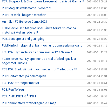
P07: Storpublik & Champions League atmosfär på Gamla IP
2021-06-05 09:21
P08: Magisk kvällsmatch i Veberöd!
2021-06-03 22:03
P08: Hat trick i helgens matcher!
2021-05-30 15:08
Anmälan FC Bellevue Camp 2021
2021-05-24 09:30
FC Bellevue P07: Magiskt spel i årets första 11-manna
2021-05-23 21:36
match på Mellanhedens IP
P08: Seriespelet äntligen igång!
2021-05-22 16:29
Publikinfo: I helgen drar barn- och ungdomsserierna igång
2021-05-22 11:12
FCB P07: Flygande start i premiären av P14 Skåne A
2021-05-21 22:24
FC Bellevue P07: Ny spännande anfallsfotboll gav klar
2021-05-16 19:16
seger mot Husie IF
FCB P07: Stark vändning och seger mot Trelleborgs FF
2021-05-15 15:59
P08: Bortamatch på hemmaplan
2021-05-14 21:34
FCB P07: Storseger mot MFF
2021-05-08 16:51
P08: Run To You
2021-05-08 15:05
P07: ÄNTLIGEN IGÅNG!!!!
2021-05-01 18:34
P08 demonstrerar fotbollsglädje 1 maj!
2021-05-01 16:47