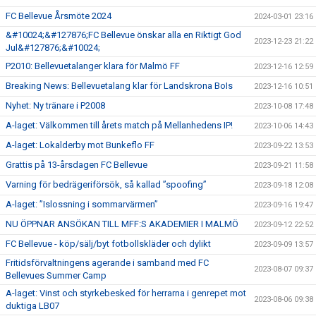
FC Bellevue Årsmöte 2024
2024-03-01 23:16
&#10024;&#127876;FC Bellevue önskar alla en Riktigt God
2023-12-23 21:22
Jul&#127876;&#10024;
P2010: Bellevuetalanger klara för Malmö FF
2023-12-16 12:59
Breaking News: Bellevuetalang klar för Landskrona BoIs
2023-12-16 10:51
Nyhet: Ny tränare i P2008
2023-10-08 17:48
A-laget: Välkommen till årets match på Mellanhedens IP!
2023-10-06 14:43
A-laget: Lokalderby mot Bunkeflo FF
2023-09-22 13:53
Grattis på 13-årsdagen FC Bellevue
2023-09-21 11:58
Varning för bedrägeriförsök, så kallad ”spoofing”
2023-09-18 12:08
A-laget: ”Islossning i sommarvärmen”
2023-09-16 19:47
NU ÖPPNAR ANSÖKAN TILL MFF:S AKADEMIER I MALMÖ
2023-09-12 22:52
FC Bellevue - köp/sälj/byt fotbollskläder och dylikt
2023-09-09 13:57
Fritidsförvaltningens agerande i samband med FC
2023-08-07 09:37
Bellevues Summer Camp
A-laget: Vinst och styrkebesked för herrarna i genrepet mot
2023-08-06 09:38
duktiga LB07