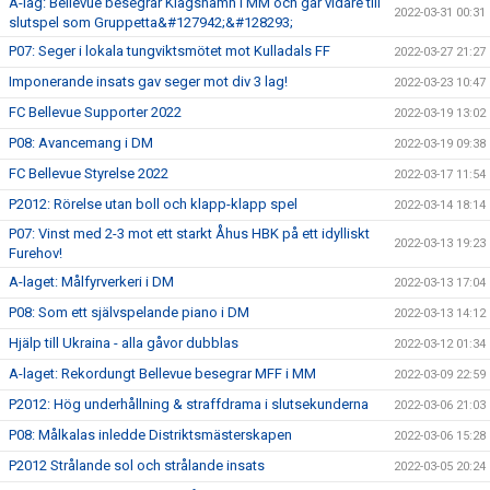
A-lag: Bellevue besegrar Klagshamn i MM och går vidare till
2022-03-31 00:31
slutspel som Gruppetta&#127942;&#128293;
P07: Seger i lokala tungviktsmötet mot Kulladals FF
2022-03-27 21:27
Imponerande insats gav seger mot div 3 lag!
2022-03-23 10:47
FC Bellevue Supporter 2022
2022-03-19 13:02
P08: Avancemang i DM
2022-03-19 09:38
FC Bellevue Styrelse 2022
2022-03-17 11:54
P2012: Rörelse utan boll och klapp-klapp spel
2022-03-14 18:14
P07: Vinst med 2-3 mot ett starkt Åhus HBK på ett idylliskt
2022-03-13 19:23
Furehov!
A-laget: Målfyrverkeri i DM
2022-03-13 17:04
P08: Som ett självspelande piano i DM
2022-03-13 14:12
Hjälp till Ukraina - alla gåvor dubblas
2022-03-12 01:34
A-laget: Rekordungt Bellevue besegrar MFF i MM
2022-03-09 22:59
P2012: Hög underhållning & straffdrama i slutsekunderna
2022-03-06 21:03
P08: Målkalas inledde Distriktsmästerskapen
2022-03-06 15:28
P2012 Strålande sol och strålande insats
2022-03-05 20:24