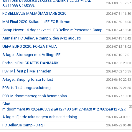
&#11088;&#65039;SVERIGES DAMER TILL OS-FINAL
2021-08-02 17:27
&#11088;&#65039;
FC BELLEVUE MALMÖMÄSTARE 2020
2021-07-31 16:30
MM-Final 2020: Kulladals FF-FC Bellevue
2021-07-30 16:05
Camp News: 16 dagar kvar till FC Bellevue Preseason Camp
2021-07-24 10:28
Anmälan FC Bellevue Camp 2 den 9-12 augusti
2021-07-13 12:42
UEFA EURO 2020: FORZA ITALIA
2021-07-12 18:02
A-laget: Storseger mot Vellinge FF
2021-07-10 17:01
Fotbolls EM: GRATTIS DANMARK!!
2021-07-03 20:03
P07: Målfest på Mellanheden
2021-07-02 10:35
A-laget: Snöplig första förlust
2021-06-30 22:43
P08 i tuff säsongsavslutning
2021-06-29 21:55
P08: Midsommarseger på hemmaplan
2021-06-27 13:38
Glad
2
midsommar&#9728;&#65039;&#127480;&#127466;&#127803;&#127827;
A-laget: Fjärde raka segern och serieledning
2021-06-24 09:51
FC Bellevue Camp - Dag 1
2021-06-22 06:48