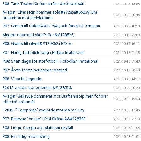
P08: Tack Tobbe för fem strålande fotbollsår!
2021-10-25 18:55
A-laget: Efter regn kommer sol&#9728;&#65039; Bra
2021-10-24 00:45
prestation mot serieledarna
P07: Grattis till Guldet&#127942;och farväl till 9-manna
2021-10-23 10:50
Magisk resa med våra P10or &#128525;
2021-10-18 22:09
P08: Grattis till silvret&#129352;i P13 A
2021-10-17 16:11
P07: Härlig fotbollslördag i Hittarp Invitational
2021-10-16 21:15
P08: Snart dags för storfotboll i Fotboll24 Invitational
2021-10-16 01:43
P07: Årets första serieseger bärgad
2021-10-16 00:58
P08: Visar fin laganda
2021-10-10 14:27
P2012 visade stor potential &#128525;
2021-10-09 20:20
A-laget: Bellevue dominerar mot Staffanstorp men förlorar
2021-10-09 19:23
efter två drömmål
F2012: ”Tigerpress” avgjorde mot Malmö City
2021-10-09 17:45
P07: Bellevue ”on fire” i P14 Skåne A&#128293;
2021-10-06 22:10
P08: I regn, ösregn och slutligen skyfall
2021-10-05 21:05
P08: En härlig fotbollshelg
2021-10-03 21:01