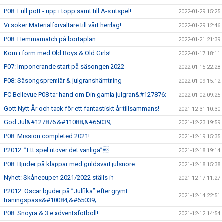
P08: Full pott - upp i topp samt till A-slutspel!
2022-01-29 15:25
Vi söker Materialförvaltare till vårt herrlag!
2022-01-29 12:46
P08: Hemmamatch på bortaplan
2022-01-21 21:39
Kom i form med Old Boys & Old Girls!
2022-01-17 18:11
P07: Imponerande start på säsongen 2022
2022-01-15 22:28
P08: Säsongspremiär & julgranshämtning
2022-01-09 15:12
FC Bellevue P08 tar hand om Din gamla julgran&#127876;
2022-01-02 09:25
Gott Nytt År och tack för ett fantastiskt år tillsammans!
2021-12-31 10:30
God Jul&#127876;&#11088;&#65039;
2021-12-23 19:59
P08: Mission completed 2021!
2021-12-19 15:35
P2012: ”Ett spel utöver det vanliga”
2021-12-18 19:14
P08: Bjuder på klappar med guldsvart julsnöre
2021-12-18 15:38
Nyhet: Skånecupen 2021/2022 ställs in
2021-12-17 11:27
P2012: Oscar bjuder på ”Julfika” efter grymt
2021-12-14 22:51
träningspass&#10084;&#65039;
P08: Snöyra & 3:e adventsfotboll!
2021-12-12 14:54