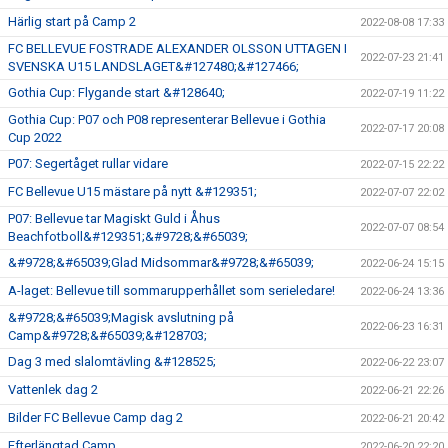
Härlig start på Camp 2
2022-08-08 17:33
FC BELLEVUE FOSTRADE ALEXANDER OLSSON UTTAGEN I
2022-07-23 21:41
SVENSKA U15 LANDSLAGET&#127480;&#127466;
Gothia Cup: Flygande start &#128640;
2022-07-19 11:22
Gothia Cup: P07 och P08 representerar Bellevue i Gothia
2022-07-17 20:08
Cup 2022
P07: Segertåget rullar vidare
2022-07-15 22:22
FC Bellevue U15 mästare på nytt &#129351;
2022-07-07 22:02
P07: Bellevue tar Magiskt Guld i Åhus
2022-07-07 08:54
Beachfotboll&#129351;&#9728;&#65039;
&#9728;&#65039;Glad Midsommar&#9728;&#65039;
2022-06-24 15:15
A-laget: Bellevue till sommarupperhållet som serieledare!
2022-06-24 13:36
&#9728;&#65039;Magisk avslutning på
2022-06-23 16:31
Camp&#9728;&#65039;&#128703;
Dag 3 med slalomtävling &#128525;
2022-06-22 23:07
Vattenlek dag 2
2022-06-21 22:26
Bilder FC Bellevue Camp dag 2
2022-06-21 20:42
Efterlängtad Camp
2022-06-20 22:20