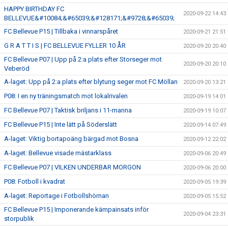
HAPPY BIRTHDAY FC
2020-09-22 14:43
BELLEVUE&#10084;&#65039;&#128171;&#9728;&#65039;
FC Bellevue P15 | Tillbaka i vinnarspåret
2020-09-21 21:51
G R A T T I S | FC BELLEVUE FYLLER 10 ÅR
2020-09-20 20:40
FC Bellevue P07 | Upp på 2:a plats efter Storseger mot
2020-09-20 20:10
Veberöd
A-laget: Upp på 2:a plats efter blytung seger mot FC Möllan
2020-09-20 13:21
P08: I en ny träningsmatch mot lokalrivalen
2020-09-19 14:01
FC Bellevue P07 | Taktisk briljans i 11-manna
2020-09-19 10:07
FC Bellevue P15 | Inte lätt på Söderslätt
2020-09-14 07:49
A-laget: Viktig bortapoäng bärgad mot Bosna
2020-09-12 22:02
A-laget: Bellevue visade mästarklass
2020-09-06 20:49
FC Bellevue P07 | VILKEN UNDERBAR MORGON
2020-09-06 20:00
P08: Fotboll i kvadrat
2020-09-05 19:39
A-laget: Reportage i Fotbollshörnan
2020-09-05 15:52
FC Bellevue P15 | Imponerande kämpainsats inför
2020-09-04 23:31
storpublik