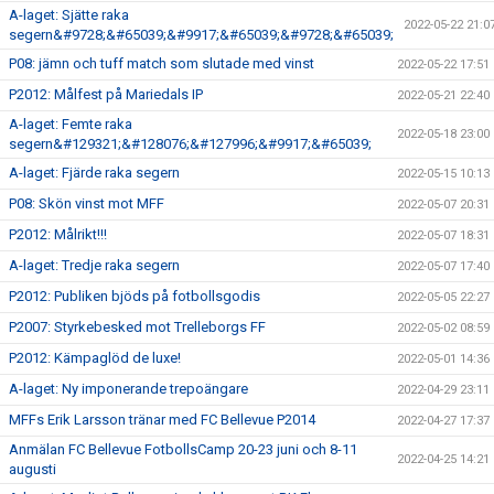
A-laget: Sjätte raka
2022-05-22 21:0
segern&#9728;&#65039;&#9917;&#65039;&#9728;&#65039;
P08: jämn och tuff match som slutade med vinst
2022-05-22 17:51
P2012: Målfest på Mariedals IP
2022-05-21 22:40
A-laget: Femte raka
2022-05-18 23:00
segern&#129321;&#128076;&#127996;&#9917;&#65039;
A-laget: Fjärde raka segern
2022-05-15 10:13
P08: Skön vinst mot MFF
2022-05-07 20:31
P2012: Målrikt!!!
2022-05-07 18:31
A-laget: Tredje raka segern
2022-05-07 17:40
P2012: Publiken bjöds på fotbollsgodis
2022-05-05 22:27
P2007: Styrkebesked mot Trelleborgs FF
2022-05-02 08:59
P2012: Kämpaglöd de luxe!
2022-05-01 14:36
A-laget: Ny imponerande trepoängare
2022-04-29 23:11
MFFs Erik Larsson tränar med FC Bellevue P2014
2022-04-27 17:37
Anmälan FC Bellevue FotbollsCamp 20-23 juni och 8-11
2022-04-25 14:21
augusti