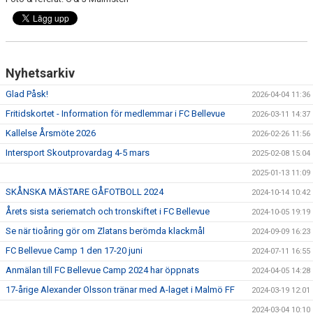
Nyhetsarkiv
Glad Påsk!
2026-04-04 11:36
Fritidskortet - Information för medlemmar i FC Bellevue
2026-03-11 14:37
Kallelse Årsmöte 2026
2026-02-26 11:56
Intersport Skoutprovardag 4-5 mars
2025-02-08 15:04
2025-01-13 11:09
SKÅNSKA MÄSTARE GÅFOTBOLL 2024
2024-10-14 10:42
Årets sista seriematch och tronskiftet i FC Bellevue
2024-10-05 19:19
Se när tioåring gör om Zlatans berömda klackmål
2024-09-09 16:23
FC Bellevue Camp 1 den 17-20 juni
2024-07-11 16:55
Anmälan till FC Bellevue Camp 2024 har öppnats
2024-04-05 14:28
17-årige Alexander Olsson tränar med A-laget i Malmö FF
2024-03-19 12:01
2024-03-04 10:10