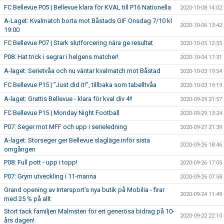
FC Bellevue P05 | Bellevue klara för KVAL till P16 Nationella
2020-10-08 14:02
A-Laget: Kvalmatch borta mot Båstads GIF Onsdag 7/10 kl
2020-10-06 13:42
19:00
FC Bellevue P07 | Stark slutforcering nära ge resultat
2020-10-05 12:55
P08: Hat trick i segrar i helgens matcher!
2020-10-04 17:31
A-laget: Serietvåa och nu väntar kvalmatch mot Båstad
2020-10-03 19:54
FC Bellevue P15 | ”Just did it!”, tillbaka som tabelltvåa
2020-10-03 19:19
A-laget: Grattis Bellevue - klara för kval div 4!!
2020-09-29 21:57
FC Bellevue P15 | Monday Night Football
2020-09-29 13:24
P07: Seger mot MFF och upp i serieledning
2020-09-27 21:39
A-laget: Storseger ger Bellevue slagläge inför sista
2020-09-26 18:46
omgången
P08: Full pott - upp i topp!
2020-09-26 17:05
P07: Grym utveckling i 11-manna
2020-09-26 07:58
Grand opening av Intersport’s nya butik på Mobilia - firar
2020-09-24 11:49
med 25 % på allt
Stort tack familjen Malmsten för ert generösa bidrag på 10-
2020-09-22 22:10
års dagen!