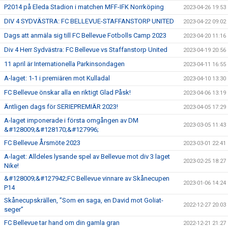
P2014 på Eleda Stadion i matchen MFF-IFK Norrköping
2023-04-26 19:53
DIV 4 SYDVÄSTRA: FC BELLEVUE-STAFFANSTORP UNITED
2023-04-22 09:02
Dags att anmäla sig till FC Bellevue Fotbolls Camp 2023
2023-04-20 11:16
Div 4 Herr Sydvästra: FC Bellevue vs Staffanstorp United
2023-04-19 20:56
11 april är Internationella Parkinsondagen
2023-04-11 16:55
A-laget: 1-1 i premiären mot Kulladal
2023-04-10 13:30
FC Bellevue önskar alla en riktigt Glad Påsk!
2023-04-06 13:19
Äntligen dags för SERIEPREMIÄR 2023!
2023-04-05 17:29
A-laget imponerade i första omgången av DM
2023-03-05 11:43
&#128009;&#128170;&#127996;
FC Bellevue Årsmöte 2023
2023-03-01 22:41
A-laget: Alldeles lysande spel av Bellevue mot div 3 laget
2023-02-25 18:27
Nike!
&#128009;&#127942;FC Bellevue vinnare av Skånecupen
2023-01-06 14:24
P14
Skånecupskrällen, ”Som en saga, en David mot Goliat-
2022-12-27 20:03
seger”
FC Bellevue tar hand om din gamla gran
2022-12-21 21:27