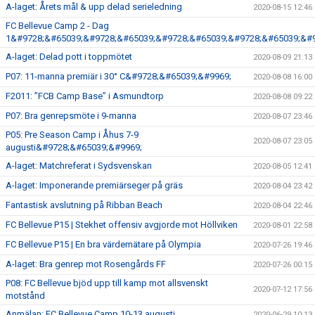
A-laget: Årets mål & upp delad serieledning
2020-08-15 12:46
FC Bellevue Camp 2 - Dag
1&#9728;&#65039;&#9728;&#65039;&#9728;&#65039;&#9728;&#65039;&#9
A-laget: Delad pott i toppmötet
2020-08-09 21:13
P07: 11-manna premiär i 30° C&#9728;&#65039;&#9969;
2020-08-08 16:00
F2011: ”FCB Camp Base” i Asmundtorp
2020-08-08 09:22
P07: Bra genrepsmöte i 9-manna
2020-08-07 23:46
P05: Pre Season Camp i Åhus 7-9
2020-08-07 23:05
augusti&#9728;&#65039;&#9969;
A-laget: Matchreferat i Sydsvenskan
2020-08-05 12:41
A-laget: Imponerande premiärseger på gräs
2020-08-04 23:42
Fantastisk avslutning på Ribban Beach
2020-08-04 22:46
FC Bellevue P15 | Stekhet offensiv avgjorde mot Höllviken
2020-08-01 22:58
FC Bellevue P15 | En bra värdemätare på Olympia
2020-07-26 19:46
A-laget: Bra genrep mot Rosengårds FF
2020-07-26 00:15
P08: FC Bellevue bjöd upp till kamp mot allsvenskt
2020-07-12 17:56
motstånd
Anmälan: FC Bellevue Camp 10-13 augusti
2020-06-29 10:13