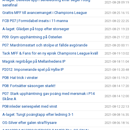
2021-08-28 09:19
seriefinal
Grattis MFF till avancemanget i Champions League
2021-08-25 16:15
FCB P07 | Formidabel insats i 11-manna
2021-08-22 22:25
A-laget: Glädjen på topp efter storseger
2021-08-21 19:23
P09: Grym upphämtning på Österlen
2021-08-21 17:22
P07: Mardrömsstart och stolpe ut fällde avgörande
2021-08-20 00:11
Tack MFF & Fans för en ny episk Champions League kväll
2021-08-19 13:02
Magisk regnbåge på Mellanhedens IP
2021-08-18 11:04
P2012: Imponerande spel på Hyllie IP
2021-08-15 20:48
P08: Hat trick i vinster
2021-08-15 19:21
P08: Fortsätter säsongen starkt!
2021-08-14 17:20
P07: Stark upphämtning gav poäng med mersmak i P14
2021-08-14 12:00
Skåne A
P08 inleder seriespelet med vinst
2021-08-12 22:13
A-laget: Tungt poängtapp efter ledning 3-1
2021-08-08 16:35
OS-Silver efter galen straffrysare
2021-08-06 18:16