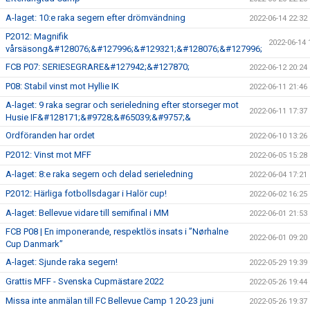
A-laget: 10:e raka segern efter drömvändning
2022-06-14 22:32
P2012: Magnifik
2022-06-14 
vårsäsong&#128076;&#127996;&#129321;&#128076;&#127996;
FCB P07: SERIESEGRARE&#127942;&#127870;
2022-06-12 20:24
P08: Stabil vinst mot Hyllie IK
2022-06-11 21:46
A-laget: 9 raka segrar och serieledning efter storseger mot
2022-06-11 17:37
Husie IF&#128171;&#9728;&#65039;&#9757;&
Ordföranden har ordet
2022-06-10 13:26
P2012: Vinst mot MFF
2022-06-05 15:28
A-laget: 8:e raka segern och delad serieledning
2022-06-04 17:21
P2012: Härliga fotbollsdagar i Halör cup!
2022-06-02 16:25
A-laget: Bellevue vidare till semifinal i MM
2022-06-01 21:53
FCB P08 | En imponerande, respektlös insats i ”Nørhalne
2022-06-01 09:20
Cup Danmark”
A-laget: Sjunde raka segern!
2022-05-29 19:39
Grattis MFF - Svenska Cupmästare 2022
2022-05-26 19:44
Missa inte anmälan till FC Bellevue Camp 1 20-23 juni
2022-05-26 19:37