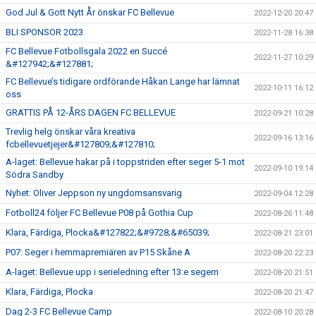
God Jul & Gott Nytt År önskar FC Bellevue
2022-12-20 20:47
BLI SPONSOR 2023
2022-11-28 16:38
FC Bellevue Fotbollsgala 2022 en Succé
2022-11-27 10:29
&#127942;&#127881;
FC Bellevue’s tidigare ordförande Håkan Lange har lämnat
2022-10-11 16:12
oss
GRATTIS PÅ 12-ÅRS DAGEN FC BELLEVUE
2022-09-21 10:28
Trevlig helg önskar våra kreativa
2022-09-16 13:16
fcbellevuetjejer&#127809;&#127810;
A-laget: Bellevue hakar på i toppstriden efter seger 5-1 mot
2022-09-10 19:14
Södra Sandby
Nyhet: Oliver Jeppson ny ungdomsansvarig
2022-09-04 12:28
Fotboll24 följer FC Bellevue P08 på Gothia Cup
2022-08-26 11:48
Klara, Färdiga, Plocka&#127822;&#9728;&#65039;
2022-08-21 23:01
P07: Seger i hemmapremiären av P15 Skåne A
2022-08-20 22:23
A-laget: Bellevue upp i serieledning efter 13:e segern
2022-08-20 21:51
Klara, Färdiga, Plocka
2022-08-20 21:47
Dag 2-3 FC Bellevue Camp
2022-08-10 20:28