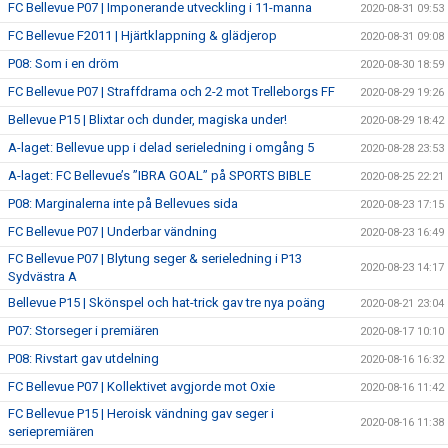
FC Bellevue P07 | Imponerande utveckling i 11-manna
2020-08-31 09:53
FC Bellevue F2011 | Hjärtklappning & glädjerop
2020-08-31 09:08
P08: Som i en dröm
2020-08-30 18:59
FC Bellevue P07 | Straffdrama och 2-2 mot Trelleborgs FF
2020-08-29 19:26
Bellevue P15 | Blixtar och dunder, magiska under!
2020-08-29 18:42
A-laget: Bellevue upp i delad serieledning i omgång 5
2020-08-28 23:53
A-laget: FC Bellevue’s ”IBRA GOAL” på SPORTS BIBLE
2020-08-25 22:21
P08: Marginalerna inte på Bellevues sida
2020-08-23 17:15
FC Bellevue P07 | Underbar vändning
2020-08-23 16:49
FC Bellevue P07 | Blytung seger & serieledning i P13
2020-08-23 14:17
Sydvästra A
Bellevue P15 | Skönspel och hat-trick gav tre nya poäng
2020-08-21 23:04
P07: Storseger i premiären
2020-08-17 10:10
P08: Rivstart gav utdelning
2020-08-16 16:32
FC Bellevue P07 | Kollektivet avgjorde mot Oxie
2020-08-16 11:42
FC Bellevue P15 | Heroisk vändning gav seger i
2020-08-16 11:38
seriepremiären