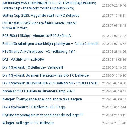
&#10084;&#65039;MINNEN FÖR LIVET&#10084;&#65039;
2023-07-22 19:46
Gothia Cup -The World Youth Cup&#127942;
Gothia Cup 2023: Flygande start för FC Bellevue
2023-07-17 18:51
P2010: &#127942;Vinnare Åhus Beach Fotboll
2023-07-05 18:43
2023&#127942;
P08: Bäst i Skåne - Vinnare av P15 Skåne A
2023-07-02 17:42
Fritidsförvaltningen chockhöjer planhyran – Camp 2 inställt
2023-07-02 16:32
P16 Skåne A: FC Bellevue - FC Trelleborg 18-1
2023-05-28 16:06
DM - VÄGEN UT I EUROPA
2023-05-16 08:36
Div 4 Sydväst: FC Bellevue - Vellinge IF
2023-05-12 16:05
Div 4 Sydväst: Bosnien Herzegovinas SK- FC Bellevue
2023-05-10 16:10
Div 4 Sydväst: BOSNIEN HERZEGOVINAS SK- FC BELLEVUE
2023-05-07 19:50
Anmälan till FC Bellevue Summer Camp 2023
2023-05-07 19:47
A-laget: Övertygande spel och andra raka segern
2023-05-07 09:07
Div 4 Sydvästra: FC Bellevue - BK Flagg
2023-05-05 17:44
Blytung trepoängare mot serieledande Vellinge FF
2023-04-29 19:11
A-laget: Vellinge FF-FC Bellevue
2023-04-29 11:48