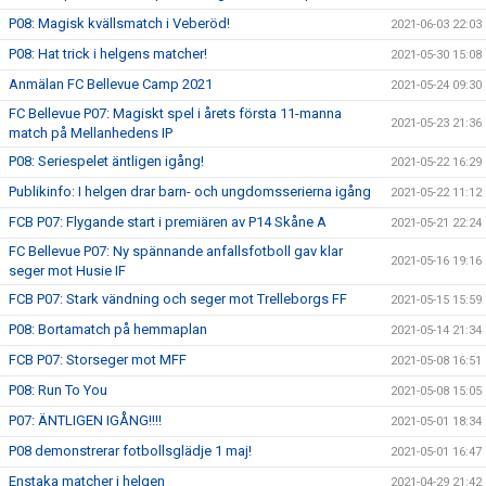
P08: Magisk kvällsmatch i Veberöd!
2021-06-03 22:03
P08: Hat trick i helgens matcher!
2021-05-30 15:08
Anmälan FC Bellevue Camp 2021
2021-05-24 09:30
FC Bellevue P07: Magiskt spel i årets första 11-manna
2021-05-23 21:36
match på Mellanhedens IP
P08: Seriespelet äntligen igång!
2021-05-22 16:29
Publikinfo: I helgen drar barn- och ungdomsserierna igång
2021-05-22 11:12
FCB P07: Flygande start i premiären av P14 Skåne A
2021-05-21 22:24
FC Bellevue P07: Ny spännande anfallsfotboll gav klar
2021-05-16 19:16
seger mot Husie IF
FCB P07: Stark vändning och seger mot Trelleborgs FF
2021-05-15 15:59
P08: Bortamatch på hemmaplan
2021-05-14 21:34
FCB P07: Storseger mot MFF
2021-05-08 16:51
P08: Run To You
2021-05-08 15:05
P07: ÄNTLIGEN IGÅNG!!!!
2021-05-01 18:34
P08 demonstrerar fotbollsglädje 1 maj!
2021-05-01 16:47
Enstaka matcher i helgen
2021-04-29 21:42