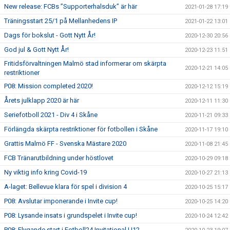
New release: FCBs ”Supporterhalsduk” är här
2021-01-28 17:19
Träningsstart 25/1 på Mellanhedens IP
2021-01-22 13:01
Dags för bokslut - Gott Nytt År!
2020-12-30 20:56
God jul & Gott Nytt År!
2020-12-23 11:51
Fritidsförvaltningen Malmö stad informerar om skärpta
2020-12-21 14:05
restriktioner
P08: Mission completed 2020!
2020-12-12 15:19
Årets julklapp 2020 är här
2020-12-11 11:30
Seriefotboll 2021 - Div 4 i Skåne
2020-11-21 09:33
Förlängda skärpta restriktioner för fotbollen i Skåne
2020-11-17 19:10
Grattis Malmö FF - Svenska Mästare 2020
2020-11-08 21:45
FCB Tränarutbildning under höstlovet
2020-10-29 09:18
Ny viktig info kring Covid-19
2020-10-27 21:13
A-laget: Bellevue klara för spel i division 4
2020-10-25 15:17
P08: Avslutar imponerande i Invite cup!
2020-10-25 14:20
P08: Lysande insats i grundspelet i Invite cup!
2020-10-24 12:42
P08: Flygande start i Fotboll24 Invitational U12