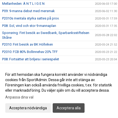
Mellanheden: Ä N T L I G E N
2020-06-03 17:00
P09: 9-manna debut med mersmak
2020-06-02 11:30
P2010s mentala styrka sattes på prov.
2020-05-31 17:59
P08: Sol, vind och stor 9-mannaplan
2020-05-31 17:35
Sponsring: Fint besök av Swedbank, Sparbanksstiftelsen
2020-05-28 22:02
Skåne
P2010: Fint besök av BK Höllviken
2020-05-24 21:52
P2010: FCB 80% Bollinnehav 20% TFF
2020-05-23 21:22
P08: Fortsätter att briljera i seriespelet
2020-05-23 20:04
P2010s hemester i vackra Skanör?
2020-05-21 17:18
FC Bellevue P15 | Seier’n er vår! &#127475;&#127476;
För att hemsidan ska fungera korrekt använder vi nödvändiga
2020-05-18 16:57
cookies från SportAdmin. Dessa går inte att stänga av.
F2011: "Tough Times don´t last - tough teams do!"
2020-05-18 13:55
Föreningen kan också använda frivilliga cookies, t.ex. för statistik
F2011: "Tough Times dont last - tough teams do!"
2020-05-18 13:25
eller marknadsföring. Du väljer själv om du vill acceptera dessa.
P07: Mot nya höjder i 11-manna
2020-05-17 23:13
Anpassa dina val
P08: Det ligger i luften
2020-05-16 18:16
Acceptera nödvändiga
Acceptera alla
P07: Batterier på laddning
2020-05-16 09:20