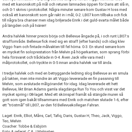
med ett kanonskott på mål och returen lämnades öppen för Daris att slå in,
GÅBOLL
och 0-1 skrivs i protokollet. Några minuter senare kom Gustav H loss med
också ett kanonskott som går rakt in i mål, 0-2. LB07 kom tillbaka och fick
till några bra chanser men idag briljerade Enrik i det guld-svarta målet både
PROJEKT
på längden och på tvären!
DOMARE
Andra halvlek hinner precis börja och Bellevue ångade på, i och runt LB07:s
straffområde. Bellevue fick med sig en straff (efter hands) och idag klev
GYMKORT NORDIC WELLNESS
Viggo fram och fintade målvakten till fel hörna. 0-3. En stund senare kom
en mycket fin soloprestation från Melvin på högerkanten, som sprang förbi
hela försvaret och tråcklade in 0-4. Även Jack ville vara med i
FYSTRÄNING
målprotokollet, och tryckte in 0-5 innan andra halvlek var till ända.
POLICY SOCIALA MEDIER
I tredje halvlek och med en betryggande ledning slog Bellevue av en smula
på takten, men inte mindre än att Viggo levererade en fin passning till
FRITIDSKORTET 2026
Melvin, som avslutade målgörandet för idag. Idag levererade ett hett
Bellevue, likt Brian Adams gamla slagdänga Run To You och visst var det
mycket spring i 08-laget. Med ett skönspel framåt så stängde muren så
gott som igen bakåt tillsammans med Enrik och matchen slutade 1-6, efter
ett ”tröstmål” till LB07, av den fd Bellevuekollegan Fahran.
Laget: Enrik, Elliot, Måns, Carl, Tafiq, Daris, Gustav H, Theo, Jack, Viggo,
Teo, Melvin
Coacher: Tobbe & Esbjörn
Foto & referat: C & J Malmsten