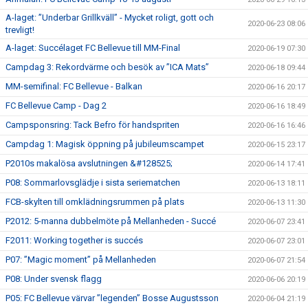
A-laget: ”Underbar Grillkväll” - Mycket roligt, gott och
2020-06-23 08:06
trevligt!
A-laget: Succélaget FC Bellevue till MM-Final
2020-06-19 07:30
Campdag 3: Rekordvärme och besök av ”ICA Mats”
2020-06-18 09:44
MM-semifinal: FC Bellevue - Balkan
2020-06-16 20:17
FC Bellevue Camp - Dag 2
2020-06-16 18:49
Campsponsring: Tack Befro för handspriten
2020-06-16 16:46
Campdag 1: Magisk öppning på jubileumscampet
2020-06-15 23:17
P2010s makalösa avslutningen &#128525;
2020-06-14 17:41
P08: Sommarlovsglädje i sista seriematchen
2020-06-13 18:11
FCB-skylten till omklädningsrummen på plats
2020-06-13 11:30
P2012: 5-manna dubbelmöte på Mellanheden - Succé
2020-06-07 23:41
F2011: Working together is succés
2020-06-07 23:01
P07: ”Magic moment” på Mellanheden
2020-06-07 21:54
P08: Under svensk flagg
2020-06-06 20:19
P05: FC Bellevue värvar ”legenden” Bosse Augustsson
2020-06-04 21:19