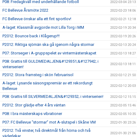
P08: Fredagkväll med underhållande fotboll
2022-03-04 23:13
FC Bellevue Årsmöte 2022
2022-02-23 18:06
FC Bellevue önskar alla ett fint sportlov!
2022-02-21 12:18
A-laget: Klassmål avgjorde mot Lilla Torg i MM
2022-02-19 20:34
P2012: Bounce back i Klågerup!!!
2022-02-19 20:26
P2012: Riktiga sjömän ska gå igenom några stormar
2022-02-13 20:24
P07: Storseger i A-gruppspelet av vintermästerskapet
2022-02-13 18:27
P08: Grattis till GULDMEDALJEN&#129351;&#127942; i
2022-02-13 18:11
vinterserien!
P2012: Stora framsteg i skön februarisol
2022-02-12 21:50
A-laget: Lysande säsongspremiär av ett rekordungt
2022-02-12 20:03
Bellevue
P08: Grattis till SILVERMEDALJEN&#129352; i vinterserien!
2022-02-12 15:15
P2012: Stor glädje efter 4 års väntan
2022-02-05 15:46
P08: I bra mästerskaps vibrationer
2022-02-05 10:35
P07: FC Bellevue ”stormar” mot A-slutspel i Skåne VM
2022-01-30 23:26
P2012: Två vinster, två direktmål från hörna och två
2022-01-30 21:06
väderlekar