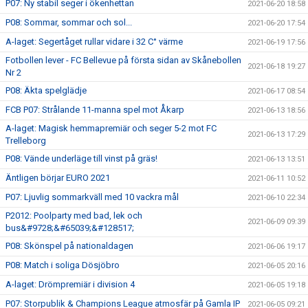
P07: Ny stabil seger i ökenhettan
2021-06-20 18:58
P08: Sommar, sommar och sol...
2021-06-20 17:54
A-laget: Segertåget rullar vidare i 32 C° värme
2021-06-19 17:56
Fotbollen lever - FC Bellevue på första sidan av Skånebollen
2021-06-18 19:27
Nr 2
P08: Äkta spelglädje
2021-06-17 08:54
FCB P07: Strålande 11-manna spel mot Åkarp
2021-06-13 18:56
A-laget: Magisk hemmapremiär och seger 5-2 mot FC
2021-06-13 17:29
Trelleborg
P08: Vände underläge till vinst på gräs!
2021-06-13 13:51
Äntligen börjar EURO 2021
2021-06-11 10:52
P07: Ljuvlig sommarkväll med 10 vackra mål
2021-06-10 22:34
P2012: Poolparty med bad, lek och
2021-06-09 09:39
bus&#9728;&#65039;&#128517;
P08: Skönspel på nationaldagen
2021-06-06 19:17
P08: Match i soliga Dösjöbro
2021-06-05 20:16
A-laget: Drömpremiär i division 4
2021-06-05 19:18
P07: Storpublik & Champions League atmosfär på Gamla IP
2021-06-05 09:21