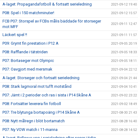
A-laget: Propagandafotboll & fortsatt serieledning
2021-09-12 19:40
P08: Spel i 150 matchminuter!
2021-09-12 15:57
FCB P07: Storspel av FCBs målis bäddade för storseger
2021-09-11 12:47
mot MFF
Läckert spel !!
2021-09-11 11:57
P09: Grymt fin prestation i P12 A
2021-09-05 20:19
P08: Rafflande i tätstriden
2021-09-05 18:33
P07: Bortaseger mot Olympic
2021-09-05 18:11
P07: Oavgjort med mersmak
2021-09-04 22:12
A-laget: Storseger och fortsatt serieledning
2021-09-04 21:44
P08: Stark lagmoral mot tufft motstånd
2021-09-04 10:41
P07: Jämt i 2 perioder och ras i sista i P14 Skåne A
2021-09-02 23:22
P08: Fortsätter leverera fin fotboll
2021-09-02 18:49
P07: Tre blytunga bortapoäng i P14 Skåne A
2021-08-30 21:43
P08: Nytt målregn i blöt bortamatch
2021-08-28 16:40
P07: Ny VOW match i 11-manna
2021-08-28 14:52
A-laget: Bellevue upp i serieledning efter seger i tidig