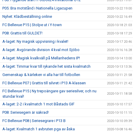
2020-10-23 19:07
P05: Bra motstånd i Nationella Ligacupen
2020-10-22 19:00
Nyhet: Klädbeställning online
2020-10-22 16:49
FC Bellevue P15 | Stolpe ut i Y-town
2020-10-18 21:03
P08: Grattis till GULDET!
2020-10-18 17:29
A-laget: Ny magisk uppvisning i kvalet!
2020-10-17 20:46
A-laget: Avgörande division 4 kval mot Sjöbo
2020-10-16 16:28
A-laget: Magisk kvalkväll på Mellanhedens IP!
2020-10-14 13:00
A-laget: Timmar kvar till rykande het sista kvalmatch
2020-10-13 13:36
Gemenskap & kärleken vi alla har till fotbollen
2020-10-11 21:58
FC Bellevue P07 | Grattis till silvret i P13 A-klassen
2020-10-11 21:42
FC Bellevue P15 | Ny trepoängare gav seriesilver, och nu
2020-10-11 18:58
stundar kval!
A-laget: 2-2 i kvalmatch 1 mot Båstads GIF
2020-10-10 17:57
P08: Seriesegern är säkrad!
2020-10-10 11:15
FC Bellevue P08 | Seriesegrare i P13 B
2020-10-10 09:39
A-laget: Kvalmatch 1 avbruten pga av åska
2020-10-08 16:46