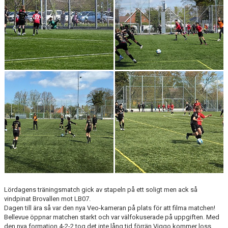
KLÄDBESTÄLLNING
SPONSORER
KLUBBMAGASIN
NATIONELLA SPELFORMER
PROVTRÄNING
SKADEBEHANDLING
VÄRDEGRUND
FOTBOLLSCAMP 2026
Lördagens träningsmatch gick av stapeln på ett soligt men ack så
TRÄNARUTBILDNING
vindpinat Brovallen mot LB07.
Dagen till ära så var den nya Veo-kameran på plats för att filma matchen!
Bellevue öppnar matchen starkt och var välfokuserade på uppgiften. Med
SUPPORTERPRYLAR
den nya formation 4-2-2 tog det inte lång tid förrän Viggo kommer loss