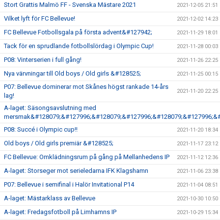
Stort Grattis Malmö FF - Svenska Mästare 2021
2021-12-05 21:51
Vilket lyft för FC Bellevue!
2021-12-02 14:23
FC Bellevue Fotbollsgala på första advent&#127942;
2021-11-29 18:01
Tack för en sprudlande fotbollslördag i Olympic Cup!
2021-11-28 00:03
P08: Vinterserien i full gång!
2021-11-26 22:25
Nya värvningar till Old boys / Old girls &#128525;
2021-11-25 00:15
P07: Bellevue dominerar mot Skånes högst rankade 14-års
2021-11-20 22:25
lag!
A-laget: Säsongsavslutning med
mersmak&#128079;&#127996;&#128079;&#127996;&#128079;&#127996;&#
P08: Succé i Olympic cup!!
2021-11-20 18:34
Old boys / Old girls premiär &#128525;
2021-11-17 23:12
FC Bellevue: Omklädningsrum på gång på Mellanhedens IP
2021-11-12 12:36
A-laget: Storseger mot serieledarna IFK Klagshamn
2021-11-06 23:38
P07: Bellevue i semifinal i Halör Invitational P14
2021-11-04 08:51
A-laget: Mästarklass av Bellevue
2021-10-30 10:50
A-laget: Fredagsfotboll på Limhamns IP
2021-10-29 15:34