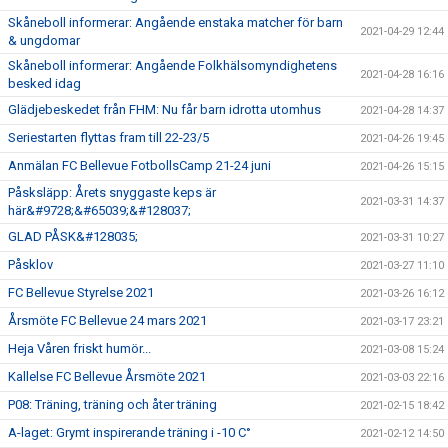
Skåneboll informerar: Angående enstaka matcher för barn
2021-04-29 12:44
& ungdomar
Skåneboll informerar: Angående Folkhälsomyndighetens
2021-04-28 16:16
besked idag
Glädjebeskedet från FHM: Nu får barn idrotta utomhus
2021-04-28 14:37
Seriestarten flyttas fram till 22-23/5
2021-04-26 19:45
Anmälan FC Bellevue FotbollsCamp 21-24 juni
2021-04-26 15:15
Påsksläpp: Årets snyggaste keps är
2021-03-31 14:37
här&#9728;&#65039;&#128037;
GLAD PÅSK&#128035;
2021-03-31 10:27
Påsklov
2021-03-27 11:10
FC Bellevue Styrelse 2021
2021-03-26 16:12
Årsmöte FC Bellevue 24 mars 2021
2021-03-17 23:21
Heja Våren friskt humör...
2021-03-08 15:24
Kallelse FC Bellevue Årsmöte 2021
2021-03-03 22:16
P08: Träning, träning och åter träning
2021-02-15 18:42
A-laget: Grymt inspirerande träning i -10 C°
2021-02-12 14:50