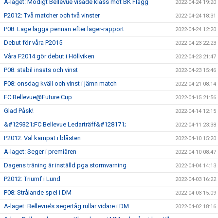
A-laget: Modigt Bellevue visade klass mot BK Flagg
2022-04-24 19:20
P2012: Två matcher och två vinster
2022-04-24 18:31
P08: Läge lägga pennan efter läger-rapport
2022-04-24 12:20
Debut för våra P2015
2022-04-23 22:23
Våra F2014 gör debut i Höllviken
2022-04-23 21:47
P08: stabil insats och vinst
2022-04-23 15:46
P08: onsdag kväll och vinst i jämn match
2022-04-21 08:14
FC Bellevue@Future Cup
2022-04-15 21:56
Glad Påsk!
2022-04-14 12:15
&#129321;FC Bellevue Ledarträff&#128171;
2022-04-11 23:38
P2012: Väl kämpat i blåsten
2022-04-10 15:20
A-laget: Seger i premiären
2022-04-10 08:47
Dagens träning är inställd pga stormvarning
2022-04-04 14:13
P2012: Triumf i Lund
2022-04-03 16:22
P08: Strålande spel i DM
2022-04-03 15:09
A-laget: Bellevue’s segertåg rullar vidare i DM
2022-04-02 18:16