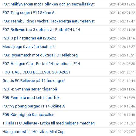
P07: Målfyrverkeri mot Höllviken och en sexmålsskytt
2021-10-03 19:05
P07: Tung seger i P14 Skåne A
2021-10-02 21:22
P08: Teambuilding i vackra Häckeberga naturreservat
2021-09-27 17:47
P07: Bellevue top 3 defensivt i Fotboll24 U14
2021-09-27 11:28
P2013 på naturgräs &#128525;
2021-09-26 21:16
Medaljregn över våra knattar !!
2021-09-26 16:37
P08: Rysarmatch mot duktiga FC Trelleborg
2021-09-25 15:21
P07: Äntligen Cup - Fotboll24 Invitational P14
2021-09-24 08:35
FOOTBALL CLUB BELLEVUE 2010-2021
2021-09-21 23:11
Grattis FC Bellevue på 11-års dagen!
2021-09-21 14:44
P2014: 5-manna serien tågar på
2021-09-20 11:06
P08: Fem-etta med ketchupeffekt
2021-09-19 18:59
P07:Ny poäng bärgad i P14 Skåne A
2021-09-19 18:46
P08: Kämpigt på Kämpavallen
2021-09-18 17:40
Till alla i FC Bellevue - Lycka till med helgens matcher!
2021-09-17 15:27
Härlig atmosfär i Höllviken Mini Cup
2021-09-12 22:07