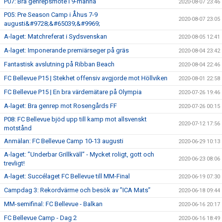
P07: Bra genrepsmöte i 9-manna
2020-08-07 23:46
P05: Pre Season Camp i Åhus 7-9
2020-08-07 23:05
augusti&#9728;&#65039;&#9969;
A-laget: Matchreferat i Sydsvenskan
2020-08-05 12:41
A-laget: Imponerande premiärseger på gräs
2020-08-04 23:42
Fantastisk avslutning på Ribban Beach
2020-08-04 22:46
FC Bellevue P15 | Stekhet offensiv avgjorde mot Höllviken
2020-08-01 22:58
FC Bellevue P15 | En bra värdemätare på Olympia
2020-07-26 19:46
A-laget: Bra genrep mot Rosengårds FF
2020-07-26 00:15
P08: FC Bellevue bjöd upp till kamp mot allsvenskt
2020-07-12 17:56
motstånd
Anmälan: FC Bellevue Camp 10-13 augusti
2020-06-29 10:13
A-laget: ”Underbar Grillkväll” - Mycket roligt, gott och
2020-06-23 08:06
trevligt!
A-laget: Succélaget FC Bellevue till MM-Final
2020-06-19 07:30
Campdag 3: Rekordvärme och besök av ”ICA Mats”
2020-06-18 09:44
MM-semifinal: FC Bellevue - Balkan
2020-06-16 20:17
FC Bellevue Camp - Dag 2
2020-06-16 18:49