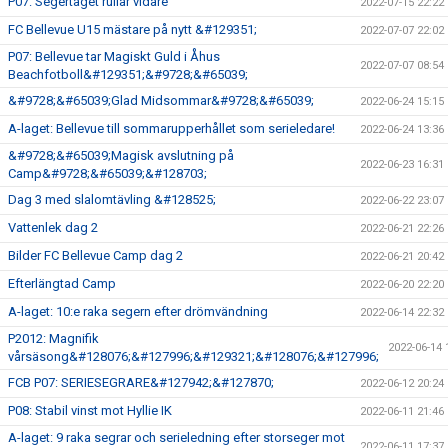
P07: Segertåget rullar vidare
2022-07-15 22:22
FC Bellevue U15 mästare på nytt &#129351;
2022-07-07 22:02
P07: Bellevue tar Magiskt Guld i Åhus
2022-07-07 08:54
Beachfotboll&#129351;&#9728;&#65039;
&#9728;&#65039;Glad Midsommar&#9728;&#65039;
2022-06-24 15:15
A-laget: Bellevue till sommarupperhållet som serieledare!
2022-06-24 13:36
&#9728;&#65039;Magisk avslutning på
2022-06-23 16:31
Camp&#9728;&#65039;&#128703;
Dag 3 med slalomtävling &#128525;
2022-06-22 23:07
Vattenlek dag 2
2022-06-21 22:26
Bilder FC Bellevue Camp dag 2
2022-06-21 20:42
Efterlängtad Camp
2022-06-20 22:20
A-laget: 10:e raka segern efter drömvändning
2022-06-14 22:32
P2012: Magnifik
2022-06-14 
vårsäsong&#128076;&#127996;&#129321;&#128076;&#127996;
FCB P07: SERIESEGRARE&#127942;&#127870;
2022-06-12 20:24
P08: Stabil vinst mot Hyllie IK
2022-06-11 21:46
A-laget: 9 raka segrar och serieledning efter storseger mot
2022-06-11 17:37