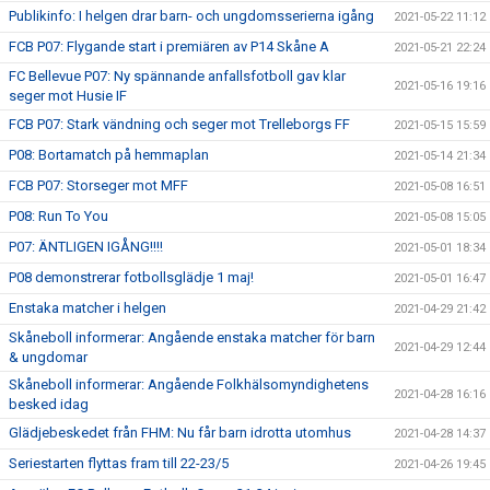
Publikinfo: I helgen drar barn- och ungdomsserierna igång
2021-05-22 11:12
FCB P07: Flygande start i premiären av P14 Skåne A
2021-05-21 22:24
FC Bellevue P07: Ny spännande anfallsfotboll gav klar
2021-05-16 19:16
seger mot Husie IF
FCB P07: Stark vändning och seger mot Trelleborgs FF
2021-05-15 15:59
P08: Bortamatch på hemmaplan
2021-05-14 21:34
FCB P07: Storseger mot MFF
2021-05-08 16:51
P08: Run To You
2021-05-08 15:05
P07: ÄNTLIGEN IGÅNG!!!!
2021-05-01 18:34
P08 demonstrerar fotbollsglädje 1 maj!
2021-05-01 16:47
Enstaka matcher i helgen
2021-04-29 21:42
Skåneboll informerar: Angående enstaka matcher för barn
2021-04-29 12:44
& ungdomar
Skåneboll informerar: Angående Folkhälsomyndighetens
2021-04-28 16:16
besked idag
Glädjebeskedet från FHM: Nu får barn idrotta utomhus
2021-04-28 14:37
Seriestarten flyttas fram till 22-23/5
2021-04-26 19:45