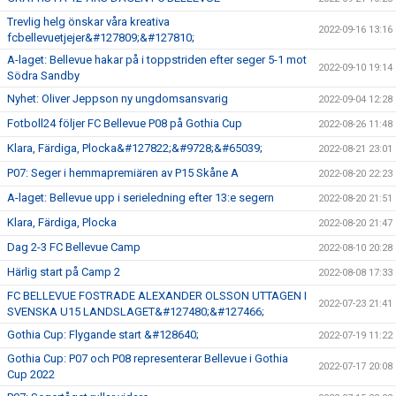
Trevlig helg önskar våra kreativa
2022-09-16 13:16
fcbellevuetjejer&#127809;&#127810;
A-laget: Bellevue hakar på i toppstriden efter seger 5-1 mot
2022-09-10 19:14
Södra Sandby
Nyhet: Oliver Jeppson ny ungdomsansvarig
2022-09-04 12:28
Fotboll24 följer FC Bellevue P08 på Gothia Cup
2022-08-26 11:48
Klara, Färdiga, Plocka&#127822;&#9728;&#65039;
2022-08-21 23:01
P07: Seger i hemmapremiären av P15 Skåne A
2022-08-20 22:23
A-laget: Bellevue upp i serieledning efter 13:e segern
2022-08-20 21:51
Klara, Färdiga, Plocka
2022-08-20 21:47
Dag 2-3 FC Bellevue Camp
2022-08-10 20:28
Härlig start på Camp 2
2022-08-08 17:33
FC BELLEVUE FOSTRADE ALEXANDER OLSSON UTTAGEN I
2022-07-23 21:41
SVENSKA U15 LANDSLAGET&#127480;&#127466;
Gothia Cup: Flygande start &#128640;
2022-07-19 11:22
Gothia Cup: P07 och P08 representerar Bellevue i Gothia
2022-07-17 20:08
Cup 2022