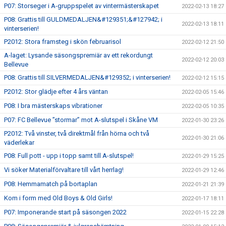
P07: Storseger i A-gruppspelet av vintermästerskapet
2022-02-13 18:27
P08: Grattis till GULDMEDALJEN&#129351;&#127942; i
2022-02-13 18:11
vinterserien!
P2012: Stora framsteg i skön februarisol
2022-02-12 21:50
A-laget: Lysande säsongspremiär av ett rekordungt
2022-02-12 20:03
Bellevue
P08: Grattis till SILVERMEDALJEN&#129352; i vinterserien!
2022-02-12 15:15
P2012: Stor glädje efter 4 års väntan
2022-02-05 15:46
P08: I bra mästerskaps vibrationer
2022-02-05 10:35
P07: FC Bellevue ”stormar” mot A-slutspel i Skåne VM
2022-01-30 23:26
P2012: Två vinster, två direktmål från hörna och två
2022-01-30 21:06
väderlekar
P08: Full pott - upp i topp samt till A-slutspel!
2022-01-29 15:25
Vi söker Materialförvaltare till vårt herrlag!
2022-01-29 12:46
P08: Hemmamatch på bortaplan
2022-01-21 21:39
Kom i form med Old Boys & Old Girls!
2022-01-17 18:11
P07: Imponerande start på säsongen 2022
2022-01-15 22:28