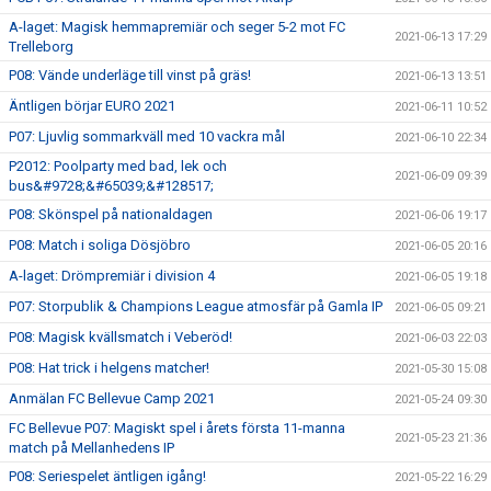
A-laget: Magisk hemmapremiär och seger 5-2 mot FC
2021-06-13 17:29
Trelleborg
P08: Vände underläge till vinst på gräs!
2021-06-13 13:51
Äntligen börjar EURO 2021
2021-06-11 10:52
P07: Ljuvlig sommarkväll med 10 vackra mål
2021-06-10 22:34
P2012: Poolparty med bad, lek och
2021-06-09 09:39
bus&#9728;&#65039;&#128517;
P08: Skönspel på nationaldagen
2021-06-06 19:17
P08: Match i soliga Dösjöbro
2021-06-05 20:16
A-laget: Drömpremiär i division 4
2021-06-05 19:18
P07: Storpublik & Champions League atmosfär på Gamla IP
2021-06-05 09:21
P08: Magisk kvällsmatch i Veberöd!
2021-06-03 22:03
P08: Hat trick i helgens matcher!
2021-05-30 15:08
Anmälan FC Bellevue Camp 2021
2021-05-24 09:30
FC Bellevue P07: Magiskt spel i årets första 11-manna
2021-05-23 21:36
match på Mellanhedens IP
P08: Seriespelet äntligen igång!
2021-05-22 16:29