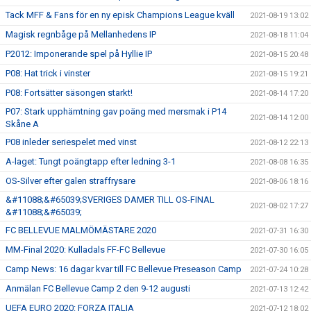
Tack MFF & Fans för en ny episk Champions League kväll
2021-08-19 13:02
Magisk regnbåge på Mellanhedens IP
2021-08-18 11:04
P2012: Imponerande spel på Hyllie IP
2021-08-15 20:48
P08: Hat trick i vinster
2021-08-15 19:21
P08: Fortsätter säsongen starkt!
2021-08-14 17:20
P07: Stark upphämtning gav poäng med mersmak i P14
2021-08-14 12:00
Skåne A
P08 inleder seriespelet med vinst
2021-08-12 22:13
A-laget: Tungt poängtapp efter ledning 3-1
2021-08-08 16:35
OS-Silver efter galen straffrysare
2021-08-06 18:16
&#11088;&#65039;SVERIGES DAMER TILL OS-FINAL
2021-08-02 17:27
&#11088;&#65039;
FC BELLEVUE MALMÖMÄSTARE 2020
2021-07-31 16:30
MM-Final 2020: Kulladals FF-FC Bellevue
2021-07-30 16:05
Camp News: 16 dagar kvar till FC Bellevue Preseason Camp
2021-07-24 10:28
Anmälan FC Bellevue Camp 2 den 9-12 augusti
2021-07-13 12:42
UEFA EURO 2020: FORZA ITALIA
2021-07-12 18:02