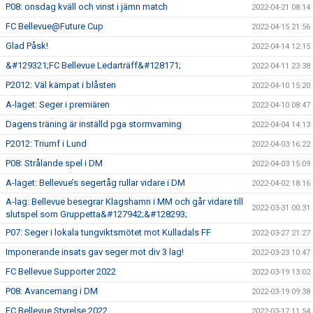
P08: onsdag kväll och vinst i jämn match
2022-04-21 08:14
FC Bellevue@Future Cup
2022-04-15 21:56
Glad Påsk!
2022-04-14 12:15
&#129321;FC Bellevue Ledarträff&#128171;
2022-04-11 23:38
P2012: Väl kämpat i blåsten
2022-04-10 15:20
A-laget: Seger i premiären
2022-04-10 08:47
Dagens träning är inställd pga stormvarning
2022-04-04 14:13
P2012: Triumf i Lund
2022-04-03 16:22
P08: Strålande spel i DM
2022-04-03 15:09
A-laget: Bellevue’s segertåg rullar vidare i DM
2022-04-02 18:16
A-lag: Bellevue besegrar Klagshamn i MM och går vidare till
2022-03-31 00:31
slutspel som Gruppetta&#127942;&#128293;
P07: Seger i lokala tungviktsmötet mot Kulladals FF
2022-03-27 21:27
Imponerande insats gav seger mot div 3 lag!
2022-03-23 10:47
FC Bellevue Supporter 2022
2022-03-19 13:02
P08: Avancemang i DM
2022-03-19 09:38
FC Bellevue Styrelse 2022
2022-03-17 11:54