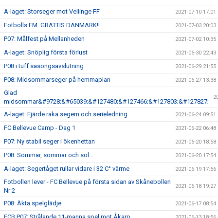
A-laget: Storseger mot Vellinge FF
2021-07-10 17:01
Fotbolls EM: GRATTIS DANMARK!!
2021-07-03 20:03
P07: Målfest på Mellanheden
2021-07-02 10:35
A-laget: Snöplig första förlust
2021-06-30 22:43
P08 i tuff säsongsavslutning
2021-06-29 21:55
P08: Midsommarseger på hemmaplan
2021-06-27 13:38
Glad
2
midsommar&#9728;&#65039;&#127480;&#127466;&#127803;&#127827;
A-laget: Fjärde raka segern och serieledning
2021-06-24 09:51
FC Bellevue Camp - Dag 1
2021-06-22 06:48
P07: Ny stabil seger i ökenhettan
2021-06-20 18:58
P08: Sommar, sommar och sol...
2021-06-20 17:54
A-laget: Segertåget rullar vidare i 32 C° värme
2021-06-19 17:56
Fotbollen lever - FC Bellevue på första sidan av Skånebollen
2021-06-18 19:27
Nr 2
P08: Äkta spelglädje
2021-06-17 08:54
FCB P07: Strålande 11-manna spel mot Åkarp
2021-06-13 18:56