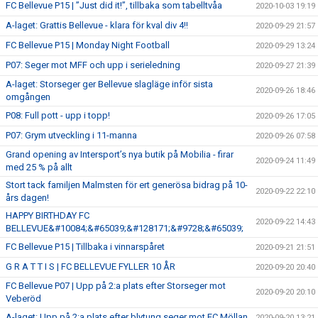
FC Bellevue P15 | ”Just did it!”, tillbaka som tabelltvåa
2020-10-03 19:19
A-laget: Grattis Bellevue - klara för kval div 4!!
2020-09-29 21:57
FC Bellevue P15 | Monday Night Football
2020-09-29 13:24
P07: Seger mot MFF och upp i serieledning
2020-09-27 21:39
A-laget: Storseger ger Bellevue slagläge inför sista
2020-09-26 18:46
omgången
P08: Full pott - upp i topp!
2020-09-26 17:05
P07: Grym utveckling i 11-manna
2020-09-26 07:58
Grand opening av Intersport’s nya butik på Mobilia - firar
2020-09-24 11:49
med 25 % på allt
Stort tack familjen Malmsten för ert generösa bidrag på 10-
2020-09-22 22:10
års dagen!
HAPPY BIRTHDAY FC
2020-09-22 14:43
BELLEVUE&#10084;&#65039;&#128171;&#9728;&#65039;
FC Bellevue P15 | Tillbaka i vinnarspåret
2020-09-21 21:51
G R A T T I S | FC BELLEVUE FYLLER 10 ÅR
2020-09-20 20:40
FC Bellevue P07 | Upp på 2:a plats efter Storseger mot
2020-09-20 20:10
Veberöd
A-laget: Upp på 2:a plats efter blytung seger mot FC Möllan
2020-09-20 13:21