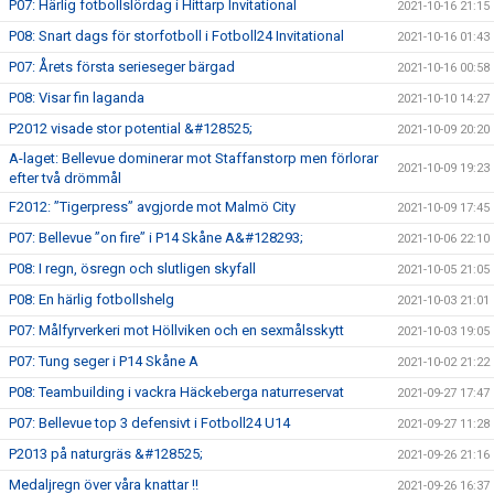
P07: Härlig fotbollslördag i Hittarp Invitational
2021-10-16 21:15
P08: Snart dags för storfotboll i Fotboll24 Invitational
2021-10-16 01:43
P07: Årets första serieseger bärgad
2021-10-16 00:58
P08: Visar fin laganda
2021-10-10 14:27
P2012 visade stor potential &#128525;
2021-10-09 20:20
A-laget: Bellevue dominerar mot Staffanstorp men förlorar
2021-10-09 19:23
efter två drömmål
F2012: ”Tigerpress” avgjorde mot Malmö City
2021-10-09 17:45
P07: Bellevue ”on fire” i P14 Skåne A&#128293;
2021-10-06 22:10
P08: I regn, ösregn och slutligen skyfall
2021-10-05 21:05
P08: En härlig fotbollshelg
2021-10-03 21:01
P07: Målfyrverkeri mot Höllviken och en sexmålsskytt
2021-10-03 19:05
P07: Tung seger i P14 Skåne A
2021-10-02 21:22
P08: Teambuilding i vackra Häckeberga naturreservat
2021-09-27 17:47
P07: Bellevue top 3 defensivt i Fotboll24 U14
2021-09-27 11:28
P2013 på naturgräs &#128525;
2021-09-26 21:16
Medaljregn över våra knattar !!
2021-09-26 16:37