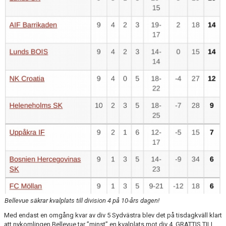
KLÄDBESTÄLLNING
SPONSORER
KLUBBMAGASIN
NATIONELLA SPELFORMER
PROVTRÄNING
SKADEBEHANDLING
VÄRDEGRUND
FOTBOLLSCAMP 2026
TRÄNARUTBILDNING
Bellevue säkrar kvalplats till division 4 på 10-års dagen!
Med endast en omgång kvar av div 5 Sydvästra blev det på tisdagkväll klart
SUPPORTERPRYLAR
att nykomlingen Bellevue tar ”minst” en kvalplats mot div 4. GRATTIS TILL