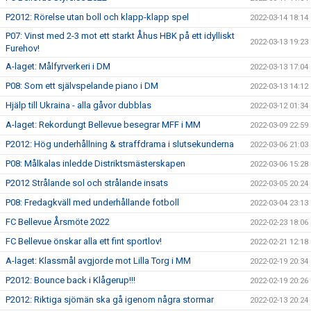
P2012: Rörelse utan boll och klapp-klapp spel
2022-03-14 18:14
P07: Vinst med 2-3 mot ett starkt Åhus HBK på ett idylliskt
2022-03-13 19:23
Furehov!
A-laget: Målfyrverkeri i DM
2022-03-13 17:04
P08: Som ett självspelande piano i DM
2022-03-13 14:12
Hjälp till Ukraina - alla gåvor dubblas
2022-03-12 01:34
A-laget: Rekordungt Bellevue besegrar MFF i MM
2022-03-09 22:59
P2012: Hög underhållning & straffdrama i slutsekunderna
2022-03-06 21:03
P08: Målkalas inledde Distriktsmästerskapen
2022-03-06 15:28
P2012 Strålande sol och strålande insats
2022-03-05 20:24
P08: Fredagkväll med underhållande fotboll
2022-03-04 23:13
FC Bellevue Årsmöte 2022
2022-02-23 18:06
FC Bellevue önskar alla ett fint sportlov!
2022-02-21 12:18
A-laget: Klassmål avgjorde mot Lilla Torg i MM
2022-02-19 20:34
P2012: Bounce back i Klågerup!!!
2022-02-19 20:26
P2012: Riktiga sjömän ska gå igenom några stormar
2022-02-13 20:24