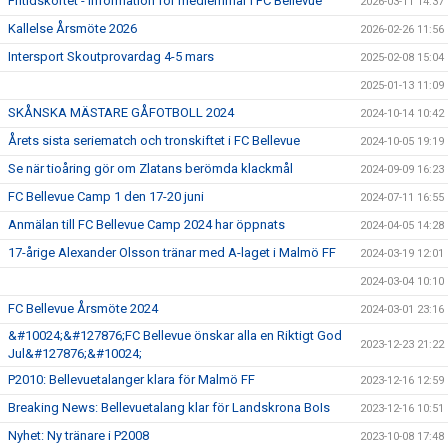
Fritidskortet - Information för medlemmar i FC Bellevue
2026-03-11 14:37
Kallelse Årsmöte 2026
2026-02-26 11:56
Intersport Skoutprovardag 4-5 mars
2025-02-08 15:04
2025-01-13 11:09
SKÅNSKA MÄSTARE GÅFOTBOLL 2024
2024-10-14 10:42
Årets sista seriematch och tronskiftet i FC Bellevue
2024-10-05 19:19
Se när tioåring gör om Zlatans berömda klackmål
2024-09-09 16:23
FC Bellevue Camp 1 den 17-20 juni
2024-07-11 16:55
Anmälan till FC Bellevue Camp 2024 har öppnats
2024-04-05 14:28
17-årige Alexander Olsson tränar med A-laget i Malmö FF
2024-03-19 12:01
2024-03-04 10:10
FC Bellevue Årsmöte 2024
2024-03-01 23:16
&#10024;&#127876;FC Bellevue önskar alla en Riktigt God
2023-12-23 21:22
Jul&#127876;&#10024;
P2010: Bellevuetalanger klara för Malmö FF
2023-12-16 12:59
Breaking News: Bellevuetalang klar för Landskrona BoIs
2023-12-16 10:51
Nyhet: Ny tränare i P2008
2023-10-08 17:48