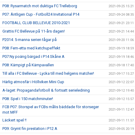
P08: Rysarmatch mot duktiga FC Trelleborg
2021-09-25 15:21
P07: Äntligen Cup - Fotboll24 Invitational P14
2021-09-24 08:35
FOOTBALL CLUB BELLEVUE 2010-2021
2021-09-21 23:11
Grattis FC Bellevue på 11-års dagen!
2021-09-21 14:44
P2014: 5-manna serien tågar på
2021-09-20 11:06
P08: Fem-etta med ketchupeffekt
2021-09-19 18:59
P07:Ny poäng bärgad i P14 Skåne A
2021-09-19 18:46
P08: Kämpigt på Kämpavallen
2021-09-18 17:40
Till alla i FC Bellevue - Lycka till med helgens matcher!
2021-09-17 15:27
Härlig atmosfär i Höllviken Mini Cup
2021-09-12 22:07
A-laget: Propagandafotboll & fortsatt serieledning
2021-09-12 19:40
P08: Spel i 150 matchminuter!
2021-09-12 15:57
FCB P07: Storspel av FCBs målis bäddade för storseger
2021-09-11 12:47
mot MFF
Läckert spel !!
2021-09-11 11:57
P09: Grymt fin prestation i P12 A
2021-09-05 20:19