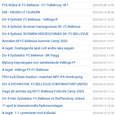
P16 Skåne A: FC Bellevue - FC Trelleborg 18-1
2023-05-28 16:06
DM - VÄGEN UT I EUROPA
2023-05-16 08:36
Div 4 Sydväst: FC Bellevue - Vellinge IF
2023-05-12 16:05
Div 4 Sydväst: Bosnien Herzegovinas SK- FC Bellevue
2023-05-10 16:10
Div 4 Sydväst: BOSNIEN HERZEGOVINAS SK- FC BELLEVUE
2023-05-07 19:50
Anmälan till FC Bellevue Summer Camp 2023
2023-05-07 19:47
A-laget: Övertygande spel och andra raka segern
2023-05-07 09:07
Div 4 Sydvästra: FC Bellevue - BK Flagg
2023-05-05 17:44
Blytung trepoängare mot serieledande Vellinge FF
2023-04-29 19:11
A-laget: Vellinge FF-FC Bellevue
2023-04-29 11:48
P2014 på Eleda Stadion i matchen MFF-IFK Norrköping
2023-04-26 19:53
DIV 4 SYDVÄSTRA: FC BELLEVUE-STAFFANSTORP UNITED
2023-04-22 09:02
Dags att anmäla sig till FC Bellevue Fotbolls Camp 2023
2023-04-20 11:16
Div 4 Herr Sydvästra: FC Bellevue vs Staffanstorp United
2023-04-19 20:56
11 april är Internationella Parkinsondagen
2023-04-11 16:55
A-laget: 1-1 i premiären mot Kulladal
2023-04-10 13:30