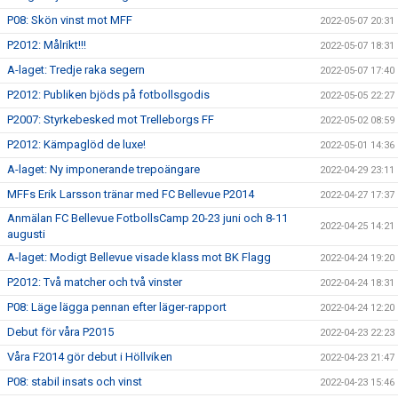
P08: Skön vinst mot MFF
2022-05-07 20:31
P2012: Målrikt!!!
2022-05-07 18:31
A-laget: Tredje raka segern
2022-05-07 17:40
P2012: Publiken bjöds på fotbollsgodis
2022-05-05 22:27
P2007: Styrkebesked mot Trelleborgs FF
2022-05-02 08:59
P2012: Kämpaglöd de luxe!
2022-05-01 14:36
A-laget: Ny imponerande trepoängare
2022-04-29 23:11
MFFs Erik Larsson tränar med FC Bellevue P2014
2022-04-27 17:37
Anmälan FC Bellevue FotbollsCamp 20-23 juni och 8-11
2022-04-25 14:21
augusti
A-laget: Modigt Bellevue visade klass mot BK Flagg
2022-04-24 19:20
P2012: Två matcher och två vinster
2022-04-24 18:31
P08: Läge lägga pennan efter läger-rapport
2022-04-24 12:20
Debut för våra P2015
2022-04-23 22:23
Våra F2014 gör debut i Höllviken
2022-04-23 21:47
P08: stabil insats och vinst
2022-04-23 15:46