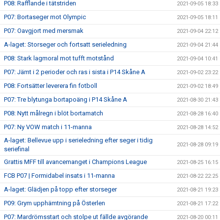
P08: Rafflande i tätstriden
2021-09-05 18:33
P07: Bortaseger mot Olympic
2021-09-05 18:11
P07: Oavgjort med mersmak
2021-09-04 22:12
A-laget: Storseger och fortsatt serieledning
2021-09-04 21:44
P08: Stark lagmoral mot tufft motstånd
2021-09-04 10:41
P07: Jämt i 2 perioder och ras i sista i P14 Skåne A
2021-09-02 23:22
P08: Fortsätter leverera fin fotboll
2021-09-02 18:49
P07: Tre blytunga bortapoäng i P14 Skåne A
2021-08-30 21:43
P08: Nytt målregn i blöt bortamatch
2021-08-28 16:40
P07: Ny VOW match i 11-manna
2021-08-28 14:52
A-laget: Bellevue upp i serieledning efter seger i tidig
2021-08-28 09:19
seriefinal
Grattis MFF till avancemanget i Champions League
2021-08-25 16:15
FCB P07 | Formidabel insats i 11-manna
2021-08-22 22:25
A-laget: Glädjen på topp efter storseger
2021-08-21 19:23
P09: Grym upphämtning på Österlen
2021-08-21 17:22
P07: Mardrömsstart och stolpe ut fällde avgörande
2021-08-20 00:11