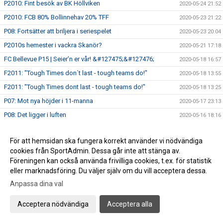
P2010: Fint besök av BK Höllviken
2020-05-24 21:52
P2010: FCB 80% Bollinnehav 20% TFF
2020-05-23 21:22
P08: Fortsätter att briljera i seriespelet
2020-05-23 20:04
P2010s hemester i vackra Skanör?
2020-05-21 17:18
FC Bellevue P15 | Seier’n er vår! &#127475;&#127476;
2020-05-18 16:57
F2011: "Tough Times don´t last - tough teams do!"
2020-05-18 13:55
F2011: "Tough Times dont last - tough teams do!"
2020-05-18 13:25
P07: Mot nya höjder i 11-manna
2020-05-17 23:13
P08: Det ligger i luften
2020-05-16 18:16
P07: Batterier på laddning
2020-05-16 09:20
För att hemsidan ska fungera korrekt använder vi nödvändiga
P07: Magiskt spel mot FC Möjligheten
2020-05-10 22:13
cookies från SportAdmin. Dessa går inte att stänga av.
P2010s utvecklingskurva är svårstoppad
2020-05-10 14:23
Föreningen kan också använda frivilliga cookies, t.ex. för statistik
P08: Mulet trots solsken
eller marknadsföring. Du väljer själv om du vill acceptera dessa.
2020-05-10 14:14
Anpassa dina val
P07: ”Årets Nickmål” av Felix ”Nick”lasson
2020-05-10 13:48
Bländande spel av Mixlaget P2011/2010
2020-05-09 21:18
Acceptera nödvändiga
Acceptera alla
P08: Stort bollinnehav i 9-manna
2020-05-09 16:24