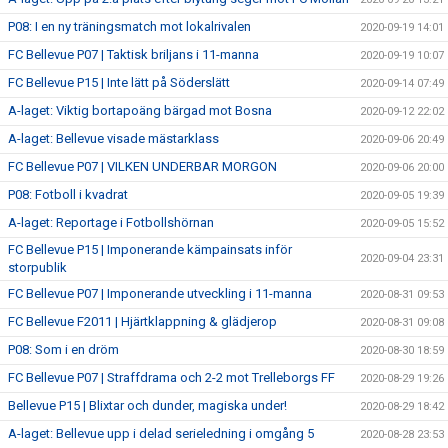
P08: I en ny träningsmatch mot lokalrivalen
2020-09-19 14:01
FC Bellevue P07 | Taktisk briljans i 11-manna
2020-09-19 10:07
FC Bellevue P15 | Inte lätt på Söderslätt
2020-09-14 07:49
A-laget: Viktig bortapoäng bärgad mot Bosna
2020-09-12 22:02
A-laget: Bellevue visade mästarklass
2020-09-06 20:49
FC Bellevue P07 | VILKEN UNDERBAR MORGON
2020-09-06 20:00
P08: Fotboll i kvadrat
2020-09-05 19:39
A-laget: Reportage i Fotbollshörnan
2020-09-05 15:52
FC Bellevue P15 | Imponerande kämpainsats inför
2020-09-04 23:31
storpublik
FC Bellevue P07 | Imponerande utveckling i 11-manna
2020-08-31 09:53
FC Bellevue F2011 | Hjärtklappning & glädjerop
2020-08-31 09:08
P08: Som i en dröm
2020-08-30 18:59
FC Bellevue P07 | Straffdrama och 2-2 mot Trelleborgs FF
2020-08-29 19:26
Bellevue P15 | Blixtar och dunder, magiska under!
2020-08-29 18:42
A-laget: Bellevue upp i delad serieledning i omgång 5
2020-08-28 23:53