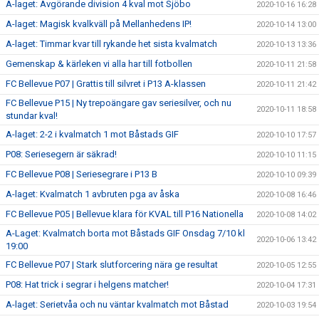
A-laget: Avgörande division 4 kval mot Sjöbo
2020-10-16 16:28
A-laget: Magisk kvalkväll på Mellanhedens IP!
2020-10-14 13:00
A-laget: Timmar kvar till rykande het sista kvalmatch
2020-10-13 13:36
Gemenskap & kärleken vi alla har till fotbollen
2020-10-11 21:58
FC Bellevue P07 | Grattis till silvret i P13 A-klassen
2020-10-11 21:42
FC Bellevue P15 | Ny trepoängare gav seriesilver, och nu
2020-10-11 18:58
stundar kval!
A-laget: 2-2 i kvalmatch 1 mot Båstads GIF
2020-10-10 17:57
P08: Seriesegern är säkrad!
2020-10-10 11:15
FC Bellevue P08 | Seriesegrare i P13 B
2020-10-10 09:39
A-laget: Kvalmatch 1 avbruten pga av åska
2020-10-08 16:46
FC Bellevue P05 | Bellevue klara för KVAL till P16 Nationella
2020-10-08 14:02
A-Laget: Kvalmatch borta mot Båstads GIF Onsdag 7/10 kl
2020-10-06 13:42
19:00
FC Bellevue P07 | Stark slutforcering nära ge resultat
2020-10-05 12:55
P08: Hat trick i segrar i helgens matcher!
2020-10-04 17:31
A-laget: Serietvåa och nu väntar kvalmatch mot Båstad
2020-10-03 19:54