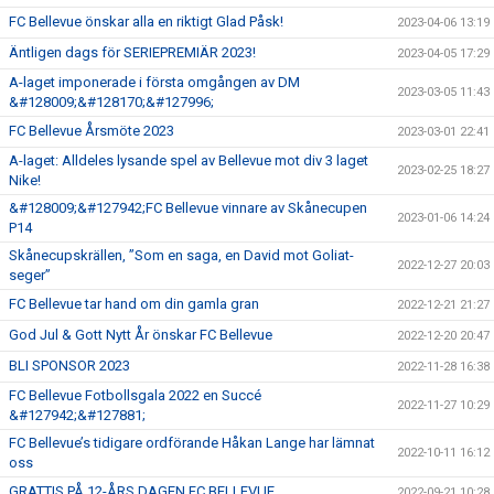
FC Bellevue önskar alla en riktigt Glad Påsk!
2023-04-06 13:19
Äntligen dags för SERIEPREMIÄR 2023!
2023-04-05 17:29
A-laget imponerade i första omgången av DM
2023-03-05 11:43
&#128009;&#128170;&#127996;
FC Bellevue Årsmöte 2023
2023-03-01 22:41
A-laget: Alldeles lysande spel av Bellevue mot div 3 laget
2023-02-25 18:27
Nike!
&#128009;&#127942;FC Bellevue vinnare av Skånecupen
2023-01-06 14:24
P14
Skånecupskrällen, ”Som en saga, en David mot Goliat-
2022-12-27 20:03
seger”
FC Bellevue tar hand om din gamla gran
2022-12-21 21:27
God Jul & Gott Nytt År önskar FC Bellevue
2022-12-20 20:47
BLI SPONSOR 2023
2022-11-28 16:38
FC Bellevue Fotbollsgala 2022 en Succé
2022-11-27 10:29
&#127942;&#127881;
FC Bellevue’s tidigare ordförande Håkan Lange har lämnat
2022-10-11 16:12
oss
GRATTIS PÅ 12-ÅRS DAGEN FC BELLEVUE
2022-09-21 10:28