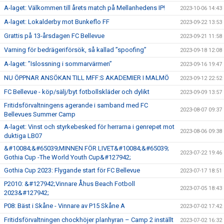
A-laget: Välkommen till årets match på Mellanhedens IP!
2023-10-06 14:43
A-laget: Lokalderby mot Bunkeflo FF
2023-09-22 13:53
Grattis på 13-årsdagen FC Bellevue
2023-09-21 11:58
Varning för bedrägeriförsök, så kallad ”spoofing”
2023-09-18 12:08
A-laget: ”Islossning i sommarvärmen”
2023-09-16 19:47
NU ÖPPNAR ANSÖKAN TILL MFF:S AKADEMIER I MALMÖ
2023-09-12 22:52
FC Bellevue - köp/sälj/byt fotbollskläder och dylikt
2023-09-09 13:57
Fritidsförvaltningens agerande i samband med FC
2023-08-07 09:37
Bellevues Summer Camp
A-laget: Vinst och styrkebesked för herrarna i genrepet mot
2023-08-06 09:38
duktiga LB07
&#10084;&#65039;MINNEN FÖR LIVET&#10084;&#65039;
2023-07-22 19:46
Gothia Cup -The World Youth Cup&#127942;
Gothia Cup 2023: Flygande start för FC Bellevue
2023-07-17 18:51
P2010: &#127942;Vinnare Åhus Beach Fotboll
2023-07-05 18:43
2023&#127942;
P08: Bäst i Skåne - Vinnare av P15 Skåne A
2023-07-02 17:42
Fritidsförvaltningen chockhöjer planhyran – Camp 2 inställt
2023-07-02 16:32