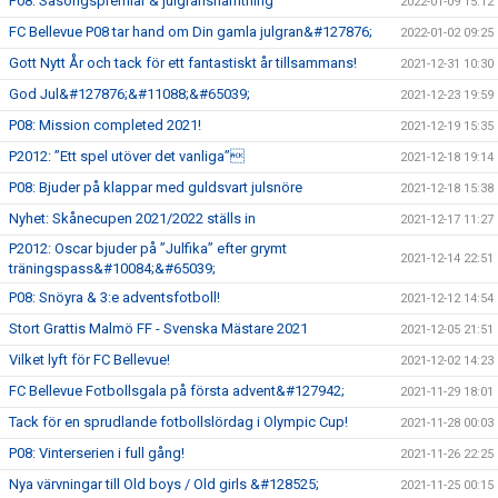
P08: Säsongspremiär & julgranshämtning
2022-01-09 15:12
FC Bellevue P08 tar hand om Din gamla julgran&#127876;
2022-01-02 09:25
Gott Nytt År och tack för ett fantastiskt år tillsammans!
2021-12-31 10:30
God Jul&#127876;&#11088;&#65039;
2021-12-23 19:59
P08: Mission completed 2021!
2021-12-19 15:35
P2012: ”Ett spel utöver det vanliga”
2021-12-18 19:14
P08: Bjuder på klappar med guldsvart julsnöre
2021-12-18 15:38
Nyhet: Skånecupen 2021/2022 ställs in
2021-12-17 11:27
P2012: Oscar bjuder på ”Julfika” efter grymt
2021-12-14 22:51
träningspass&#10084;&#65039;
P08: Snöyra & 3:e adventsfotboll!
2021-12-12 14:54
Stort Grattis Malmö FF - Svenska Mästare 2021
2021-12-05 21:51
Vilket lyft för FC Bellevue!
2021-12-02 14:23
FC Bellevue Fotbollsgala på första advent&#127942;
2021-11-29 18:01
Tack för en sprudlande fotbollslördag i Olympic Cup!
2021-11-28 00:03
P08: Vinterserien i full gång!
2021-11-26 22:25
Nya värvningar till Old boys / Old girls &#128525;
2021-11-25 00:15