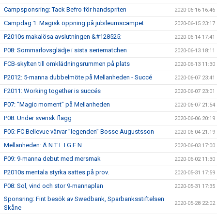
Campsponsring: Tack Befro för handspriten
2020-06-16 16:46
Campdag 1: Magisk öppning på jubileumscampet
2020-06-15 23:17
P2010s makalösa avslutningen &#128525;
2020-06-14 17:41
P08: Sommarlovsglädje i sista seriematchen
2020-06-13 18:11
FCB-skylten till omklädningsrummen på plats
2020-06-13 11:30
P2012: 5-manna dubbelmöte på Mellanheden - Succé
2020-06-07 23:41
F2011: Working together is succés
2020-06-07 23:01
P07: ”Magic moment” på Mellanheden
2020-06-07 21:54
P08: Under svensk flagg
2020-06-06 20:19
P05: FC Bellevue värvar ”legenden” Bosse Augustsson
2020-06-04 21:19
Mellanheden: Ä N T L I G E N
2020-06-03 17:00
P09: 9-manna debut med mersmak
2020-06-02 11:30
P2010s mentala styrka sattes på prov.
2020-05-31 17:59
P08: Sol, vind och stor 9-mannaplan
2020-05-31 17:35
Sponsring: Fint besök av Swedbank, Sparbanksstiftelsen
2020-05-28 22:02
Skåne