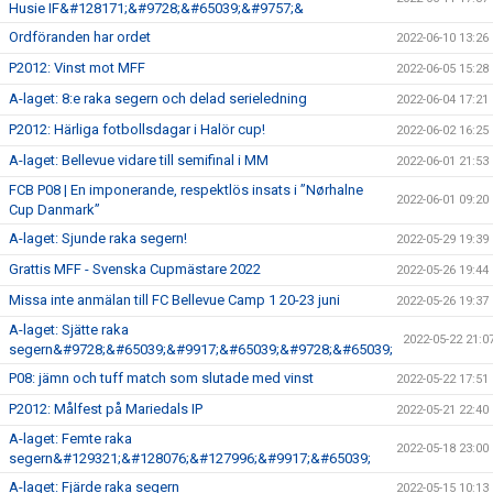
Husie IF&#128171;&#9728;&#65039;&#9757;&
Ordföranden har ordet
2022-06-10 13:26
P2012: Vinst mot MFF
2022-06-05 15:28
A-laget: 8:e raka segern och delad serieledning
2022-06-04 17:21
P2012: Härliga fotbollsdagar i Halör cup!
2022-06-02 16:25
A-laget: Bellevue vidare till semifinal i MM
2022-06-01 21:53
FCB P08 | En imponerande, respektlös insats i ”Nørhalne
2022-06-01 09:20
Cup Danmark”
A-laget: Sjunde raka segern!
2022-05-29 19:39
Grattis MFF - Svenska Cupmästare 2022
2022-05-26 19:44
Missa inte anmälan till FC Bellevue Camp 1 20-23 juni
2022-05-26 19:37
A-laget: Sjätte raka
2022-05-22 21:0
segern&#9728;&#65039;&#9917;&#65039;&#9728;&#65039;
P08: jämn och tuff match som slutade med vinst
2022-05-22 17:51
P2012: Målfest på Mariedals IP
2022-05-21 22:40
A-laget: Femte raka
2022-05-18 23:00
segern&#129321;&#128076;&#127996;&#9917;&#65039;
A-laget: Fjärde raka segern
2022-05-15 10:13