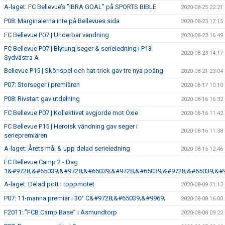
A-laget: FC Bellevue’s ”IBRA GOAL” på SPORTS BIBLE
2020-08-25 22:21
P08: Marginalerna inte på Bellevues sida
2020-08-23 17:15
FC Bellevue P07 | Underbar vändning
2020-08-23 16:49
FC Bellevue P07 | Blytung seger & serieledning i P13
2020-08-23 14:17
Sydvästra A
Bellevue P15 | Skönspel och hat-trick gav tre nya poäng
2020-08-21 23:04
P07: Storseger i premiären
2020-08-17 10:10
P08: Rivstart gav utdelning
2020-08-16 16:32
FC Bellevue P07 | Kollektivet avgjorde mot Oxie
2020-08-16 11:42
FC Bellevue P15 | Heroisk vändning gav seger i
2020-08-16 11:38
seriepremiären
A-laget: Årets mål & upp delad serieledning
2020-08-15 12:46
FC Bellevue Camp 2 - Dag
1&#9728;&#65039;&#9728;&#65039;&#9728;&#65039;&#9728;&#65039;&#9
A-laget: Delad pott i toppmötet
2020-08-09 21:13
P07: 11-manna premiär i 30° C&#9728;&#65039;&#9969;
2020-08-08 16:00
F2011: ”FCB Camp Base” i Asmundtorp
2020-08-08 09:22