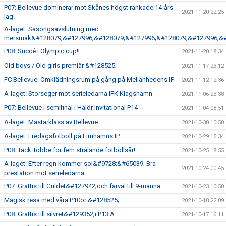
P07: Bellevue dominerar mot Skånes högst rankade 14-års
2021-11-20 22:25
lag!
A-laget: Säsongsavslutning med
mersmak&#128079;&#127996;&#128079;&#127996;&#128079;&#127996;&#
P08: Succé i Olympic cup!!
2021-11-20 18:34
Old boys / Old girls premiär &#128525;
2021-11-17 23:12
FC Bellevue: Omklädningsrum på gång på Mellanhedens IP
2021-11-12 12:36
A-laget: Storseger mot serieledarna IFK Klagshamn
2021-11-06 23:38
P07: Bellevue i semifinal i Halör Invitational P14
2021-11-04 08:51
A-laget: Mästarklass av Bellevue
2021-10-30 10:50
A-laget: Fredagsfotboll på Limhamns IP
2021-10-29 15:34
P08: Tack Tobbe för fem strålande fotbollsår!
2021-10-25 18:55
A-laget: Efter regn kommer sol&#9728;&#65039; Bra
2021-10-24 00:45
prestation mot serieledarna
P07: Grattis till Guldet&#127942;och farväl till 9-manna
2021-10-23 10:50
Magisk resa med våra P10or &#128525;
2021-10-18 22:09
P08: Grattis till silvret&#129352;i P13 A
2021-10-17 16:11