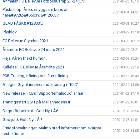
Anmälan FC Bellevue FotbollsCamp 21-24 juni
2021-04-26 15:15
Påsksläpp: Årets snyggaste keps är
2021-03-31 14:37
här&#9728;&#65039;&#128037;
GLAD PÅSK&#128035;
2021-03-31 10:27
Påsklov
2021-03-27 11:10
FC Bellevue Styrelse 2021
2021-03-26 16:12
Årsmöte FC Bellevue 24 mars 2021
2021-03-17 23:21
Heja Våren friskt humör...
2021-03-08 15:24
Kallelse FC Bellevue Årsmöte 2021
2021-03-03 22:16
P08: Träning, träning och åter träning
2021-02-15 18:42
A-laget: Grymt inspirerande träning i -10 C°
2021-02-12 14:50
New release: FCBs ”Supporterhalsduk” är här
2021-01-28 17:19
Träningsstart 25/1 på Mellanhedens IP
2021-01-22 13:01
Dags för bokslut - Gott Nytt År!
2020-12-30 20:56
God jul & Gott Nytt År!
2020-12-23 11:51
Fritidsförvaltningen Malmö stad informerar om skärpta
2020-12-21 14:05
restriktioner