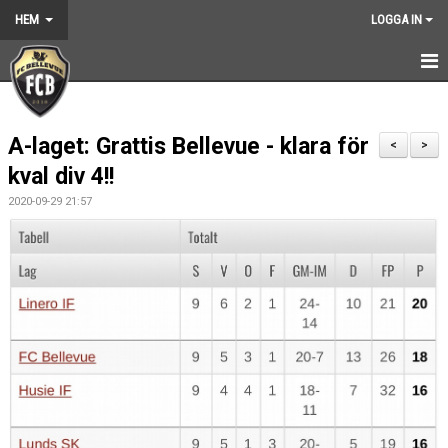
HEM
LOGGA IN
HEM
A-laget: Grattis Bellevue - klara för
NYHETER
<
>
kval div 4!!
GRUNDARNA
2020-09-29 21:57
KONTAKT
KALENDER
BILDGALLERI
DOKUMENT
VÅRA LAG
MEDLEMSKAP