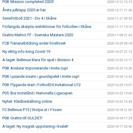
P08: Mission completed 2020!
2020-12-12 15:19
Årets julklapp 2020 är här
2020-12-11 11:30
Seriefotboll 2021 - Div 4 i Skåne
2020-11-21 09:33
Förlängda skärpta restriktioner för fotbollen i Skåne
2020-11-17 19:10
Grattis Malmö FF - Svenska Mästare 2020
2020-11-08 21:45
FCB Tränarutbildning under höstlovet
2020-10-29 09:18
Ny viktig info kring Covid-19
2020-10-27 21:13
A-laget: Bellevue klara för spel i division 4
2020-10-25 15:17
P08: Avslutar imponerande i Invite cup!
2020-10-25 14:20
P08: Lysande insats i grundspelet i Invite cup!
2020-10-24 12:42
P08: Flygande start i Fotboll24 Invitational U12
2020-10-23 19:07
P05: Bra motstånd i Nationella Ligacupen
2020-10-22 19:00
Nyhet: Klädbeställning online
2020-10-22 16:49
FC Bellevue P15 | Stolpe ut i Y-town
2020-10-18 21:03
P08: Grattis till GULDET!
2020-10-18 17:29
A-laget: Ny magisk uppvisning i kvalet!
2020-10-17 20:46