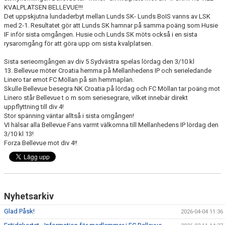
KVALPLATSEN BELLEVUE!!!
GÅBOLL
Det uppskjutna lundaderbyt mellan Lunds SK- Lunds BoIS vanns av LSK
med 2-1. Resultatet gör att Lunds SK hamnar på samma poäng som Husie
IF inför sista omgången. Husie och Lunds SK möts också i en sista
PROJEKT
rysaromgång för att göra upp om sista kvalplatsen.
DOMARE
Sista serieomgången av div 5 Sydvästra spelas lördag den 3/10 kl
13. Bellevue möter Croatia hemma på Mellanhedens IP och serieledande
GYMKORT NORDIC WELLNESS
Linero tar emot FC Möllan på sin hemmaplan.
Skulle Bellevue besegra NK Croatia på lördag och FC Möllan tar poäng mot
Linero står Bellevue t o m som seriesegrare, vilket innebär direkt
FYSTRÄNING
uppflyttning till div 4!
Stor spänning väntar alltså i sista omgången!
POLICY SOCIALA MEDIER
VI hälsar alla Bellevue Fans varmt välkomna till Mellanhedens IP lördag den
3/10 kl 13!
FRITIDSKORTET 2026
Forza Bellevue mot div 4!!
Nyhetsarkiv
Glad Påsk!
2026-04-04 11:36