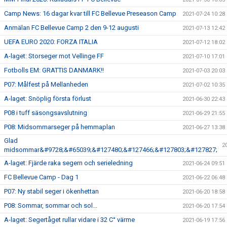
Camp News: 16 dagar kvar till FC Bellevue Preseason Camp
2021-07-24 10:28
Anmälan FC Bellevue Camp 2 den 9-12 augusti
2021-07-13 12:42
UEFA EURO 2020: FORZA ITALIA
2021-07-12 18:02
A-laget: Storseger mot Vellinge FF
2021-07-10 17:01
Fotbolls EM: GRATTIS DANMARK!!
2021-07-03 20:03
P07: Målfest på Mellanheden
2021-07-02 10:35
A-laget: Snöplig första förlust
2021-06-30 22:43
P08 i tuff säsongsavslutning
2021-06-29 21:55
P08: Midsommarseger på hemmaplan
2021-06-27 13:38
Glad
2
midsommar&#9728;&#65039;&#127480;&#127466;&#127803;&#127827;
A-laget: Fjärde raka segern och serieledning
2021-06-24 09:51
FC Bellevue Camp - Dag 1
2021-06-22 06:48
P07: Ny stabil seger i ökenhettan
2021-06-20 18:58
P08: Sommar, sommar och sol...
2021-06-20 17:54
A-laget: Segertåget rullar vidare i 32 C° värme
2021-06-19 17:56