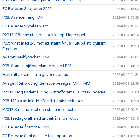
2022-03-23 10:47
FC Bellevue Supporter 2022
2022-03-19 13:02
P08: Avancemang i DM
2022-03-19 09:38
FC Bellevue Styrelse 2022
2022-03-17 11:54
P2012: Rörelse utan boll och klapp-klapp spel
2022-03-14 18:14
P07: Vinst med 2-3 mot ett starkt Åhus HBK på ett idylliskt
2022-03-13 19:23
Furehov!
A-laget: Målfyrverkeri i DM
2022-03-13 17:04
P08: Som ett självspelande piano i DM
2022-03-13 14:12
Hjälp till Ukraina - alla gåvor dubblas
2022-03-12 01:34
A-laget: Rekordungt Bellevue besegrar MFF i MM
2022-03-09 22:59
P2012: Hög underhållning & straffdrama i slutsekunderna
2022-03-06 21:03
P08: Målkalas inledde Distriktsmästerskapen
2022-03-06 15:28
P2012 Strålande sol och strålande insats
2022-03-05 20:24
P08: Fredagkväll med underhållande fotboll
2022-03-04 23:13
FC Bellevue Årsmöte 2022
2022-02-23 18:06
FC Bellevue önskar alla ett fint sportlov!
2022-02-21 12:18