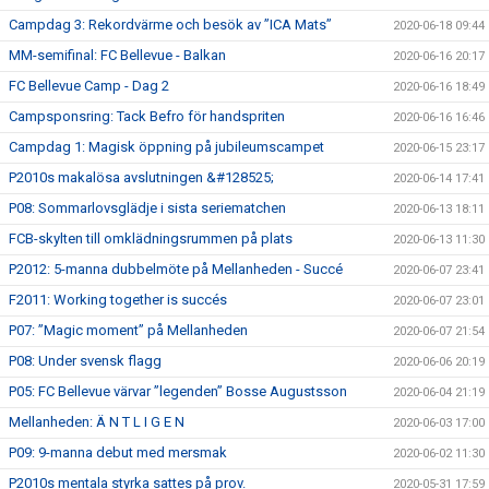
Campdag 3: Rekordvärme och besök av ”ICA Mats”
2020-06-18 09:44
MM-semifinal: FC Bellevue - Balkan
2020-06-16 20:17
FC Bellevue Camp - Dag 2
2020-06-16 18:49
Campsponsring: Tack Befro för handspriten
2020-06-16 16:46
Campdag 1: Magisk öppning på jubileumscampet
2020-06-15 23:17
P2010s makalösa avslutningen &#128525;
2020-06-14 17:41
P08: Sommarlovsglädje i sista seriematchen
2020-06-13 18:11
FCB-skylten till omklädningsrummen på plats
2020-06-13 11:30
P2012: 5-manna dubbelmöte på Mellanheden - Succé
2020-06-07 23:41
F2011: Working together is succés
2020-06-07 23:01
P07: ”Magic moment” på Mellanheden
2020-06-07 21:54
P08: Under svensk flagg
2020-06-06 20:19
P05: FC Bellevue värvar ”legenden” Bosse Augustsson
2020-06-04 21:19
Mellanheden: Ä N T L I G E N
2020-06-03 17:00
P09: 9-manna debut med mersmak
2020-06-02 11:30
P2010s mentala styrka sattes på prov.
2020-05-31 17:59