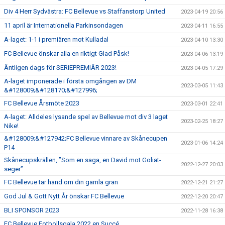
Div 4 Herr Sydvästra: FC Bellevue vs Staffanstorp United
2023-04-19 20:56
11 april är Internationella Parkinsondagen
2023-04-11 16:55
A-laget: 1-1 i premiären mot Kulladal
2023-04-10 13:30
FC Bellevue önskar alla en riktigt Glad Påsk!
2023-04-06 13:19
Äntligen dags för SERIEPREMIÄR 2023!
2023-04-05 17:29
A-laget imponerade i första omgången av DM
2023-03-05 11:43
&#128009;&#128170;&#127996;
FC Bellevue Årsmöte 2023
2023-03-01 22:41
A-laget: Alldeles lysande spel av Bellevue mot div 3 laget
2023-02-25 18:27
Nike!
&#128009;&#127942;FC Bellevue vinnare av Skånecupen
2023-01-06 14:24
P14
Skånecupskrällen, ”Som en saga, en David mot Goliat-
2022-12-27 20:03
seger”
FC Bellevue tar hand om din gamla gran
2022-12-21 21:27
God Jul & Gott Nytt År önskar FC Bellevue
2022-12-20 20:47
BLI SPONSOR 2023
2022-11-28 16:38
FC Bellevue Fotbollsgala 2022 en Succé