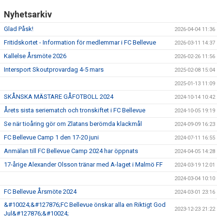
GÅBOLL
Nyhetsarkiv
Glad Påsk!
2026-04-04 11:36
PROJEKT
Fritidskortet - Information för medlemmar i FC Bellevue
2026-03-11 14:37
DOMARE
Kallelse Årsmöte 2026
2026-02-26 11:56
Intersport Skoutprovardag 4-5 mars
2025-02-08 15:04
GYMKORT NORDIC WELLNESS
2025-01-13 11:09
FYSTRÄNING
SKÅNSKA MÄSTARE GÅFOTBOLL 2024
2024-10-14 10:42
Årets sista seriematch och tronskiftet i FC Bellevue
2024-10-05 19:19
POLICY SOCIALA MEDIER
Se när tioåring gör om Zlatans berömda klackmål
2024-09-09 16:23
FC Bellevue Camp 1 den 17-20 juni
FRITIDSKORTET 2026
2024-07-11 16:55
Anmälan till FC Bellevue Camp 2024 har öppnats
2024-04-05 14:28
17-årige Alexander Olsson tränar med A-laget i Malmö FF
2024-03-19 12:01
2024-03-04 10:10
FC Bellevue Årsmöte 2024
2024-03-01 23:16
&#10024;&#127876;FC Bellevue önskar alla en Riktigt God
2023-12-23 21:22
Jul&#127876;&#10024;