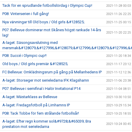
Tack för en sprudlande fotbollslördag i Olympic Cup!
2021-11-28 00:03
P08: Vinterserien i full gång!
2021-11-26 22:25
Nya värvningar till Old boys / Old girls &#128525;
2021-11-25 00:15
P07: Bellevue dominerar mot Skånes högst rankade 14-års
2021-11-20 22:25
lag!
A-laget: Säsongsavslutning med
mersmak&#128079;&#127996;&#128079;&#127996;&#128079;&#127996;&#
P08: Succé i Olympic cup!!
2021-11-20 18:34
Old boys / Old girls premiär &#128525;
2021-11-17 23:12
FC Bellevue: Omklädningsrum på gång på Mellanhedens IP
2021-11-12 12:36
A-laget: Storseger mot serieledarna IFK Klagshamn
2021-11-06 23:38
P07: Bellevue i semifinal i Halör Invitational P14
2021-11-04 08:51
A-laget: Mästarklass av Bellevue
2021-10-30 10:50
A-laget: Fredagsfotboll på Limhamns IP
2021-10-29 15:34
P08: Tack Tobbe för fem strålande fotbollsår!
2021-10-25 18:55
A-laget: Efter regn kommer sol&#9728;&#65039; Bra
2021-10-24 00:45
prestation mot serieledarna