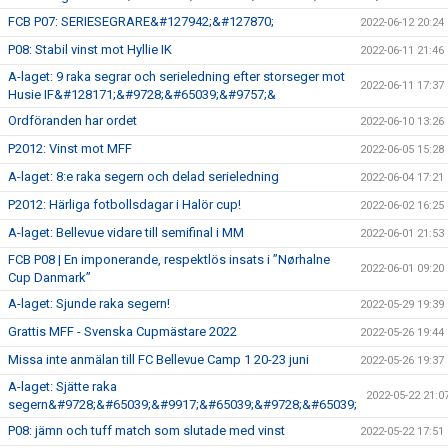
FCB P07: SERIESEGRARE&#127942;&#127870;
2022-06-12 20:24
P08: Stabil vinst mot Hyllie IK
2022-06-11 21:46
A-laget: 9 raka segrar och serieledning efter storseger mot
2022-06-11 17:37
Husie IF&#128171;&#9728;&#65039;&#9757;&
Ordföranden har ordet
2022-06-10 13:26
P2012: Vinst mot MFF
2022-06-05 15:28
A-laget: 8:e raka segern och delad serieledning
2022-06-04 17:21
P2012: Härliga fotbollsdagar i Halör cup!
2022-06-02 16:25
A-laget: Bellevue vidare till semifinal i MM
2022-06-01 21:53
FCB P08 | En imponerande, respektlös insats i ”Nørhalne
2022-06-01 09:20
Cup Danmark”
A-laget: Sjunde raka segern!
2022-05-29 19:39
Grattis MFF - Svenska Cupmästare 2022
2022-05-26 19:44
Missa inte anmälan till FC Bellevue Camp 1 20-23 juni
2022-05-26 19:37
A-laget: Sjätte raka
2022-05-22 21:0
segern&#9728;&#65039;&#9917;&#65039;&#9728;&#65039;
P08: jämn och tuff match som slutade med vinst
2022-05-22 17:51