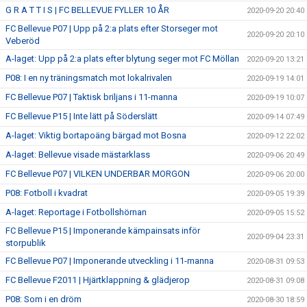
G R A T T I S | FC BELLEVUE FYLLER 10 ÅR
2020-09-20 20:40
FC Bellevue P07 | Upp på 2:a plats efter Storseger mot
2020-09-20 20:10
Veberöd
A-laget: Upp på 2:a plats efter blytung seger mot FC Möllan
2020-09-20 13:21
P08: I en ny träningsmatch mot lokalrivalen
2020-09-19 14:01
FC Bellevue P07 | Taktisk briljans i 11-manna
2020-09-19 10:07
FC Bellevue P15 | Inte lätt på Söderslätt
2020-09-14 07:49
A-laget: Viktig bortapoäng bärgad mot Bosna
2020-09-12 22:02
A-laget: Bellevue visade mästarklass
2020-09-06 20:49
FC Bellevue P07 | VILKEN UNDERBAR MORGON
2020-09-06 20:00
P08: Fotboll i kvadrat
2020-09-05 19:39
A-laget: Reportage i Fotbollshörnan
2020-09-05 15:52
FC Bellevue P15 | Imponerande kämpainsats inför
2020-09-04 23:31
storpublik
FC Bellevue P07 | Imponerande utveckling i 11-manna
2020-08-31 09:53
FC Bellevue F2011 | Hjärtklappning & glädjerop
2020-08-31 09:08
P08: Som i en dröm
2020-08-30 18:59