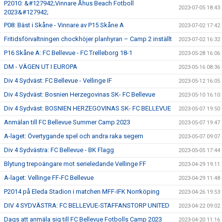
P2010: &#127942;Vinnare Åhus Beach Fotboll
2023-07-05 18:43
2023&#127942;
P08: Bäst i Skåne - Vinnare av P15 Skåne A
2023-07-02 17:42
Fritidsförvaltningen chockhöjer planhyran – Camp 2 inställt
2023-07-02 16:32
P16 Skåne A: FC Bellevue - FC Trelleborg 18-1
2023-05-28 16:06
DM - VÄGEN UT I EUROPA
2023-05-16 08:36
Div 4 Sydväst: FC Bellevue - Vellinge IF
2023-05-12 16:05
Div 4 Sydväst: Bosnien Herzegovinas SK- FC Bellevue
2023-05-10 16:10
Div 4 Sydväst: BOSNIEN HERZEGOVINAS SK- FC BELLEVUE
2023-05-07 19:50
Anmälan till FC Bellevue Summer Camp 2023
2023-05-07 19:47
A-laget: Övertygande spel och andra raka segern
2023-05-07 09:07
Div 4 Sydvästra: FC Bellevue - BK Flagg
2023-05-05 17:44
Blytung trepoängare mot serieledande Vellinge FF
2023-04-29 19:11
A-laget: Vellinge FF-FC Bellevue
2023-04-29 11:48
P2014 på Eleda Stadion i matchen MFF-IFK Norrköping
2023-04-26 19:53
DIV 4 SYDVÄSTRA: FC BELLEVUE-STAFFANSTORP UNITED
2023-04-22 09:02
Dags att anmäla sig till FC Bellevue Fotbolls Camp 2023
2023-04-20 11:16