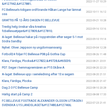
2022-11-27 10:29
&#127942;&#127881;
FC Bellevue’s tidigare ordförande Håkan Lange har lämnat
2022-10-11 16:12
oss
GRATTIS PÅ 12-ÅRS DAGEN FC BELLEVUE
2022-09-21 10:28
Trevlig helg önskar våra kreativa
2022-09-16 13:16
fcbellevuetjejer&#127809;&#127810;
A-laget: Bellevue hakar på i toppstriden efter seger 5-1 mot
2022-09-10 19:14
Södra Sandby
Nyhet: Oliver Jeppson ny ungdomsansvarig
2022-09-04 12:28
Fotboll24 följer FC Bellevue P08 på Gothia Cup
2022-08-26 11:48
Klara, Färdiga, Plocka&#127822;&#9728;&#65039;
2022-08-21 23:01
P07: Seger i hemmapremiären av P15 Skåne A
2022-08-20 22:23
A-laget: Bellevue upp i serieledning efter 13:e segern
2022-08-20 21:51
Klara, Färdiga, Plocka
2022-08-20 21:47
Dag 2-3 FC Bellevue Camp
2022-08-10 20:28
Härlig start på Camp 2
2022-08-08 17:33
FC BELLEVUE FOSTRADE ALEXANDER OLSSON UTTAGEN I
2022-07-23 21:41
SVENSKA U15 LANDSLAGET&#127480;&#127466;