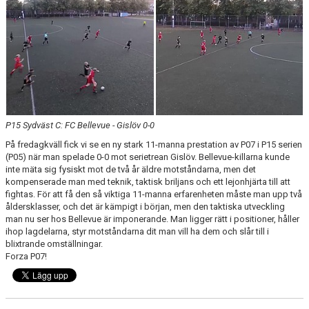
KLÄDBESTÄLLNING
SPONSORER
KLUBBMAGASIN
NATIONELLA SPELFORMER
P15 Sydväst C: FC Bellevue - Gislöv 0-0
På fredagkväll fick vi se en ny stark 11-manna prestation av P07 i P15 serien
PROVTRÄNING
(P05) när man spelade 0-0 mot serietrean Gislöv. Bellevue-killarna kunde
inte mäta sig fysiskt mot de två år äldre motståndarna, men det
SKADEBEHANDLING
kompenserade man med teknik, taktisk briljans och ett lejonhjärta till att
fightas. För att få den så viktiga 11-manna erfarenheten måste man upp två
åldersklasser, och det är kämpigt i början, men den taktiska utveckling
VÄRDEGRUND
man nu ser hos Bellevue är imponerande. Man ligger rätt i positioner, håller
ihop lagdelarna, styr motståndarna dit man vill ha dem och slår till i
FOTBOLLSCAMP 2026
blixtrande omställningar.
Forza P07!
TRÄNARUTBILDNING
SUPPORTERPRYLAR