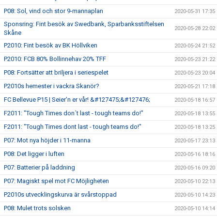
P08: Sol, vind och stor 9-mannaplan
2020-05-31 17:35
Sponsring: Fint besök av Swedbank, Sparbanksstiftelsen
2020-05-28 22:02
Skåne
P2010: Fint besök av BK Höllviken
2020-05-24 21:52
P2010: FCB 80% Bollinnehav 20% TFF
2020-05-23 21:22
P08: Fortsätter att briljera i seriespelet
2020-05-23 20:04
P2010s hemester i vackra Skanör?
2020-05-21 17:18
FC Bellevue P15 | Seier’n er vår! &#127475;&#127476;
2020-05-18 16:57
F2011: "Tough Times don´t last - tough teams do!"
2020-05-18 13:55
F2011: "Tough Times dont last - tough teams do!"
2020-05-18 13:25
P07: Mot nya höjder i 11-manna
2020-05-17 23:13
P08: Det ligger i luften
2020-05-16 18:16
P07: Batterier på laddning
2020-05-16 09:20
P07: Magiskt spel mot FC Möjligheten
2020-05-10 22:13
P2010s utvecklingskurva är svårstoppad
2020-05-10 14:23
P08: Mulet trots solsken
2020-05-10 14:14