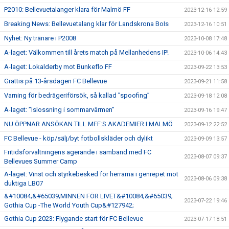
P2010: Bellevuetalanger klara för Malmö FF
2023-12-16 12:59
Breaking News: Bellevuetalang klar för Landskrona BoIs
2023-12-16 10:51
Nyhet: Ny tränare i P2008
2023-10-08 17:48
A-laget: Välkommen till årets match på Mellanhedens IP!
2023-10-06 14:43
A-laget: Lokalderby mot Bunkeflo FF
2023-09-22 13:53
Grattis på 13-årsdagen FC Bellevue
2023-09-21 11:58
Varning för bedrägeriförsök, så kallad ”spoofing”
2023-09-18 12:08
A-laget: ”Islossning i sommarvärmen”
2023-09-16 19:47
NU ÖPPNAR ANSÖKAN TILL MFF:S AKADEMIER I MALMÖ
2023-09-12 22:52
FC Bellevue - köp/sälj/byt fotbollskläder och dylikt
2023-09-09 13:57
Fritidsförvaltningens agerande i samband med FC
2023-08-07 09:37
Bellevues Summer Camp
A-laget: Vinst och styrkebesked för herrarna i genrepet mot
2023-08-06 09:38
duktiga LB07
&#10084;&#65039;MINNEN FÖR LIVET&#10084;&#65039;
2023-07-22 19:46
Gothia Cup -The World Youth Cup&#127942;
Gothia Cup 2023: Flygande start för FC Bellevue
2023-07-17 18:51