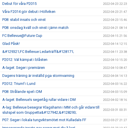
Debut för våra P2015
2022-04-23 22:23
Våra F2014 gör debut i Höllviken
2022-04-23 21:47
P08: stabil insats och vinst
2022-04-23 15:46
P08: onsdag kväll och vinst i jämn match
2022-04-21 08:14
FC Bellevue@Future Cup
2022-04-15 21:56
Glad Påsk!
2022-04-14 12:15
&#129321;FC Bellevue Ledarträff&#128171;
2022-04-11 23:38
P2012: Väl kämpat i blåsten
2022-04-10 15:20
A-laget: Seger i premiären
2022-04-10 08:47
Dagens träning är inställd pga stormvarning
2022-04-04 14:13
P2012: Triumf i Lund
2022-04-03 16:22
P08: Strålande spel i DM
2022-04-03 15:09
A-laget: Bellevue’s segertåg rullar vidare i DM
2022-04-02 18:16
A-lag: Bellevue besegrar Klagshamn i MM och går vidare till
2022-03-31 00:31
slutspel som Gruppetta&#127942;&#128293;
P07: Seger i lokala tungviktsmötet mot Kulladals FF
2022-03-27 21:27
Imponerande insats gav seger mot div 3 lag!