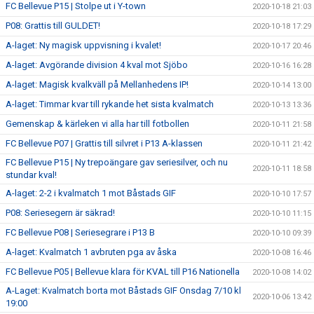
FC Bellevue P15 | Stolpe ut i Y-town
2020-10-18 21:03
P08: Grattis till GULDET!
2020-10-18 17:29
A-laget: Ny magisk uppvisning i kvalet!
2020-10-17 20:46
A-laget: Avgörande division 4 kval mot Sjöbo
2020-10-16 16:28
A-laget: Magisk kvalkväll på Mellanhedens IP!
2020-10-14 13:00
A-laget: Timmar kvar till rykande het sista kvalmatch
2020-10-13 13:36
Gemenskap & kärleken vi alla har till fotbollen
2020-10-11 21:58
FC Bellevue P07 | Grattis till silvret i P13 A-klassen
2020-10-11 21:42
FC Bellevue P15 | Ny trepoängare gav seriesilver, och nu
2020-10-11 18:58
stundar kval!
A-laget: 2-2 i kvalmatch 1 mot Båstads GIF
2020-10-10 17:57
P08: Seriesegern är säkrad!
2020-10-10 11:15
FC Bellevue P08 | Seriesegrare i P13 B
2020-10-10 09:39
A-laget: Kvalmatch 1 avbruten pga av åska
2020-10-08 16:46
FC Bellevue P05 | Bellevue klara för KVAL till P16 Nationella
2020-10-08 14:02
A-Laget: Kvalmatch borta mot Båstads GIF Onsdag 7/10 kl
2020-10-06 13:42
19:00