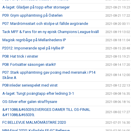
A-laget: Glädjen på topp efter storseger
2021-08-21 19:23
P09: Grym upphämtning på Österlen
2021-08-21 17:22
P07: Mardrömsstart och stolpe ut fällde avgörande
2021-08-20 00:11
Tack MFF & Fans för en ny episk Champions League kväll
2021-08-19 13:02
Magisk regnbåge på Mellanhedens IP
2021-08-18 11:04
P2012: Imponerande spel på Hyllie IP
2021-08-15 20:48
P08: Hat trick i vinster
2021-08-15 19:21
P08: Fortsätter säsongen starkt!
2021-08-14 17:20
P07: Stark upphämtning gav poäng med mersmak i P14
2021-08-14 12:00
Skåne A
P08 inleder seriespelet med vinst
2021-08-12 22:13
A-laget: Tungt poängtapp efter ledning 3-1
2021-08-08 16:35
OS-Silver efter galen straffrysare
2021-08-06 18:16
&#11088;&#65039;SVERIGES DAMER TILL OS-FINAL
2021-08-02 17:27
&#11088;&#65039;
FC BELLEVUE MALMÖMÄSTARE 2020
2021-07-31 16:30
MM-Final 2020: Kulladals FF-FC Bellevue
2021-07-30 16:05