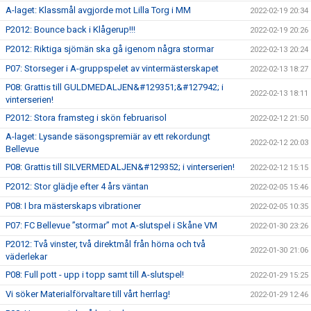
A-laget: Klassmål avgjorde mot Lilla Torg i MM
2022-02-19 20:34
P2012: Bounce back i Klågerup!!!
2022-02-19 20:26
P2012: Riktiga sjömän ska gå igenom några stormar
2022-02-13 20:24
P07: Storseger i A-gruppspelet av vintermästerskapet
2022-02-13 18:27
P08: Grattis till GULDMEDALJEN&#129351;&#127942; i
2022-02-13 18:11
vinterserien!
P2012: Stora framsteg i skön februarisol
2022-02-12 21:50
A-laget: Lysande säsongspremiär av ett rekordungt
2022-02-12 20:03
Bellevue
P08: Grattis till SILVERMEDALJEN&#129352; i vinterserien!
2022-02-12 15:15
P2012: Stor glädje efter 4 års väntan
2022-02-05 15:46
P08: I bra mästerskaps vibrationer
2022-02-05 10:35
P07: FC Bellevue ”stormar” mot A-slutspel i Skåne VM
2022-01-30 23:26
P2012: Två vinster, två direktmål från hörna och två
2022-01-30 21:06
väderlekar
P08: Full pott - upp i topp samt till A-slutspel!
2022-01-29 15:25
Vi söker Materialförvaltare till vårt herrlag!
2022-01-29 12:46