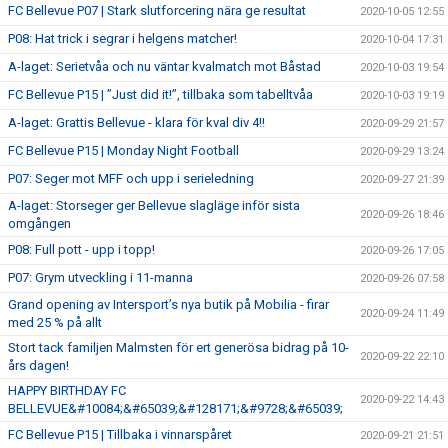
FC Bellevue P07 | Stark slutforcering nära ge resultat
2020-10-05 12:55
P08: Hat trick i segrar i helgens matcher!
2020-10-04 17:31
A-laget: Serietvåa och nu väntar kvalmatch mot Båstad
2020-10-03 19:54
FC Bellevue P15 | ”Just did it!”, tillbaka som tabelltvåa
2020-10-03 19:19
A-laget: Grattis Bellevue - klara för kval div 4!!
2020-09-29 21:57
FC Bellevue P15 | Monday Night Football
2020-09-29 13:24
P07: Seger mot MFF och upp i serieledning
2020-09-27 21:39
A-laget: Storseger ger Bellevue slagläge inför sista
2020-09-26 18:46
omgången
P08: Full pott - upp i topp!
2020-09-26 17:05
P07: Grym utveckling i 11-manna
2020-09-26 07:58
Grand opening av Intersport’s nya butik på Mobilia - firar
2020-09-24 11:49
med 25 % på allt
Stort tack familjen Malmsten för ert generösa bidrag på 10-
2020-09-22 22:10
års dagen!
HAPPY BIRTHDAY FC
2020-09-22 14:43
BELLEVUE&#10084;&#65039;&#128171;&#9728;&#65039;
FC Bellevue P15 | Tillbaka i vinnarspåret
2020-09-21 21:51