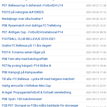
P07: Bellevue top 3 defensivt i Fotboll24 U14
2021-09-27 11:28
P2013 på naturgräs &#128525;
2021-09-26 21:16
Medaljregn över våra knattar !!
2021-09-26 16:37
P08: Rysarmatch mot duktiga FC Trelleborg
2021-09-25 15:21
P07: Äntligen Cup - Fotboll24 Invitational P14
2021-09-24 08:35
FOOTBALL CLUB BELLEVUE 2010-2021
2021-09-21 23:11
Grattis FC Bellevue på 11-års dagen!
2021-09-21 14:44
P2014: 5-manna serien tågar på
2021-09-20 11:06
P08: Fem-etta med ketchupeffekt
2021-09-19 18:59
P07:Ny poäng bärgad i P14 Skåne A
2021-09-19 18:46
P08: Kämpigt på Kämpavallen
2021-09-18 17:40
Till alla i FC Bellevue - Lycka till med helgens matcher!
2021-09-17 15:27
Härlig atmosfär i Höllviken Mini Cup
2021-09-12 22:07
A-laget: Propagandafotboll & fortsatt serieledning
2021-09-12 19:40
P08: Spel i 150 matchminuter!
2021-09-12 15:57
FCB P07: Storspel av FCBs målis bäddade för storseger