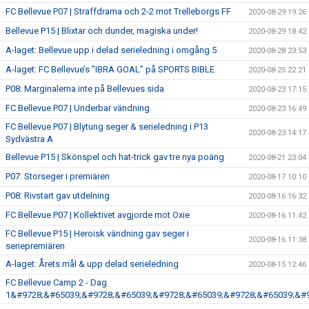
FC Bellevue P07 | Straffdrama och 2-2 mot Trelleborgs FF
2020-08-29 19:26
Bellevue P15 | Blixtar och dunder, magiska under!
2020-08-29 18:42
A-laget: Bellevue upp i delad serieledning i omgång 5
2020-08-28 23:53
A-laget: FC Bellevue’s ”IBRA GOAL” på SPORTS BIBLE
2020-08-25 22:21
P08: Marginalerna inte på Bellevues sida
2020-08-23 17:15
FC Bellevue P07 | Underbar vändning
2020-08-23 16:49
FC Bellevue P07 | Blytung seger & serieledning i P13
2020-08-23 14:17
Sydvästra A
Bellevue P15 | Skönspel och hat-trick gav tre nya poäng
2020-08-21 23:04
P07: Storseger i premiären
2020-08-17 10:10
P08: Rivstart gav utdelning
2020-08-16 16:32
FC Bellevue P07 | Kollektivet avgjorde mot Oxie
2020-08-16 11:42
FC Bellevue P15 | Heroisk vändning gav seger i
2020-08-16 11:38
seriepremiären
A-laget: Årets mål & upp delad serieledning
2020-08-15 12:46
FC Bellevue Camp 2 - Dag
1&#9728;&#65039;&#9728;&#65039;&#9728;&#65039;&#9728;&#65039;&#9