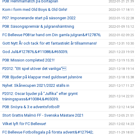
P08: Hemmamatch på bortaplan
2022-01-21 21:39
Kom i form med Old Boys & Old Girls!
2022-01-17 18:11
P07: Imponerande start på säsongen 2022
2022-01-15 22:28
P08: Säsongspremiär & julgranshämtning
2022-01-09 15:12
FC Bellevue P08 tar hand om Din gamla julgran&#127876;
2022-01-02 09:25
Gott Nytt År och tack för ett fantastiskt år tillsammans!
2021-12-31 10:30
God Jul&#127876;&#11088;&#65039;
2021-12-23 19:59
P08: Mission completed 2021!
2021-12-19 15:35
P2012: ”Ett spel utöver det vanliga”
2021-12-18 19:14
P08: Bjuder på klappar med guldsvart julsnöre
2021-12-18 15:38
Nyhet: Skånecupen 2021/2022 ställs in
2021-12-17 11:27
P2012: Oscar bjuder på ”Julfika” efter grymt
2021-12-14 22:51
träningspass&#10084;&#65039;
P08: Snöyra & 3:e adventsfotboll!
2021-12-12 14:54
Stort Grattis Malmö FF - Svenska Mästare 2021
2021-12-05 21:51
Vilket lyft för FC Bellevue!
2021-12-02 14:23
FC Bellevue Fotbollsgala på första advent&#127942;
2021-11-29 18:01