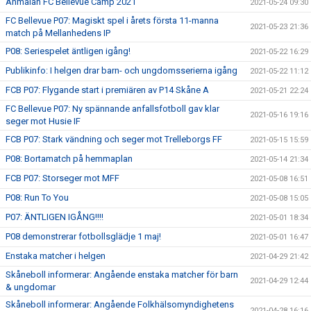
Anmälan FC Bellevue Camp 2021
2021-05-24 09:30
FC Bellevue P07: Magiskt spel i årets första 11-manna
2021-05-23 21:36
match på Mellanhedens IP
P08: Seriespelet äntligen igång!
2021-05-22 16:29
Publikinfo: I helgen drar barn- och ungdomsserierna igång
2021-05-22 11:12
FCB P07: Flygande start i premiären av P14 Skåne A
2021-05-21 22:24
FC Bellevue P07: Ny spännande anfallsfotboll gav klar
2021-05-16 19:16
seger mot Husie IF
FCB P07: Stark vändning och seger mot Trelleborgs FF
2021-05-15 15:59
P08: Bortamatch på hemmaplan
2021-05-14 21:34
FCB P07: Storseger mot MFF
2021-05-08 16:51
P08: Run To You
2021-05-08 15:05
P07: ÄNTLIGEN IGÅNG!!!!
2021-05-01 18:34
P08 demonstrerar fotbollsglädje 1 maj!
2021-05-01 16:47
Enstaka matcher i helgen
2021-04-29 21:42
Skåneboll informerar: Angående enstaka matcher för barn
2021-04-29 12:44
& ungdomar
Skåneboll informerar: Angående Folkhälsomyndighetens
2021-04-28 16:16