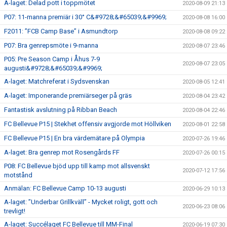
A-laget: Delad pott i toppmötet
2020-08-09 21:13
P07: 11-manna premiär i 30° C&#9728;&#65039;&#9969;
2020-08-08 16:00
F2011: ”FCB Camp Base” i Asmundtorp
2020-08-08 09:22
P07: Bra genrepsmöte i 9-manna
2020-08-07 23:46
P05: Pre Season Camp i Åhus 7-9
2020-08-07 23:05
augusti&#9728;&#65039;&#9969;
A-laget: Matchreferat i Sydsvenskan
2020-08-05 12:41
A-laget: Imponerande premiärseger på gräs
2020-08-04 23:42
Fantastisk avslutning på Ribban Beach
2020-08-04 22:46
FC Bellevue P15 | Stekhet offensiv avgjorde mot Höllviken
2020-08-01 22:58
FC Bellevue P15 | En bra värdemätare på Olympia
2020-07-26 19:46
A-laget: Bra genrep mot Rosengårds FF
2020-07-26 00:15
P08: FC Bellevue bjöd upp till kamp mot allsvenskt
2020-07-12 17:56
motstånd
Anmälan: FC Bellevue Camp 10-13 augusti
2020-06-29 10:13
A-laget: ”Underbar Grillkväll” - Mycket roligt, gott och
2020-06-23 08:06
trevligt!
A-laget: Succélaget FC Bellevue till MM-Final
2020-06-19 07:30