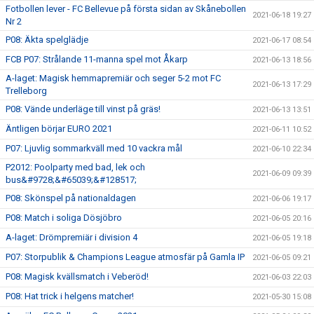
Fotbollen lever - FC Bellevue på första sidan av Skånebollen
2021-06-18 19:27
Nr 2
P08: Äkta spelglädje
2021-06-17 08:54
FCB P07: Strålande 11-manna spel mot Åkarp
2021-06-13 18:56
A-laget: Magisk hemmapremiär och seger 5-2 mot FC
2021-06-13 17:29
Trelleborg
P08: Vände underläge till vinst på gräs!
2021-06-13 13:51
Äntligen börjar EURO 2021
2021-06-11 10:52
P07: Ljuvlig sommarkväll med 10 vackra mål
2021-06-10 22:34
P2012: Poolparty med bad, lek och
2021-06-09 09:39
bus&#9728;&#65039;&#128517;
P08: Skönspel på nationaldagen
2021-06-06 19:17
P08: Match i soliga Dösjöbro
2021-06-05 20:16
A-laget: Drömpremiär i division 4
2021-06-05 19:18
P07: Storpublik & Champions League atmosfär på Gamla IP
2021-06-05 09:21
P08: Magisk kvällsmatch i Veberöd!
2021-06-03 22:03
P08: Hat trick i helgens matcher!
2021-05-30 15:08