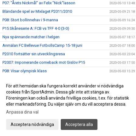
P07: ”Årets Nickmål” av Felix ”Nick”lasson
2020-05-10 13:48
Bländande spel av Mixlaget P2011/2010
2020-05-09 21:18
P08: Stort bollinnehav i 9-manna
2020-05-09 16:24
P15 Skåneserie A: FCB vs TFF 4-0 (3-0)
2020-05-09 09:30
Nya spännande matcher i helgen
2020-05-07 18:17
Anmälan FC Bellevue FotbollsCamp 15-18 juni
2020-05-07 18:00
P2010 fortsätter sin utvecklingsresa
2020-05-03 23:04
P2007: Imponerande comeback mot Gislöv P15
2020-05-03 17:50
P08: Visar olympisk klass
2020-05-03 15:29
F2011: Spelglädje mot Linero IF och hattrick av Nia
2020-05-02 18:38
För att hemsidan ska fungera korrekt använder vi nödvändiga
P07: Bländande ungdomsfotboll på 1:a maj
2020-05-01 22:35
cookies från SportAdmin. Dessa går inte att stänga av.
Trevlig Valborg!
2020-04-30 21:34
Föreningen kan också använda frivilliga cookies, t.ex. för statistik
eller marknadsföring. Du väljer själv om du vill acceptera dessa.
P07: Spelglädje mot FC Rosengård
2020-04-26 17:58
Anpassa dina val
P08: Släpp fotbollskillarna loss, det är vår!
2020-04-26 15:06
F2011: Tjejerna imponerar i hemmadebuten
2020-04-26 14:50
Acceptera nödvändiga
Acceptera alla
P2010 maskinen åter i bruk.
2020-04-26 12:47