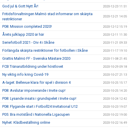
God jul & Gott Nytt År!
2020-12-23 11:51
Fritidsförvaltningen Malmö stad informerar om skärpta
2020-12-21 14:05
restriktioner
P08: Mission completed 2020!
2020-12-12 15:19
Årets julklapp 2020 är här
2020-12-11 11:30
Seriefotboll 2021 - Div 4 i Skåne
2020-11-21 09:33
Förlängda skärpta restriktioner för fotbollen i Skåne
2020-11-17 19:10
Grattis Malmö FF - Svenska Mästare 2020
2020-11-08 21:45
FCB Tränarutbildning under höstlovet
2020-10-29 09:18
Ny viktig info kring Covid-19
2020-10-27 21:13
A-laget: Bellevue klara för spel i division 4
2020-10-25 15:17
P08: Avslutar imponerande i Invite cup!
2020-10-25 14:20
P08: Lysande insats i grundspelet i Invite cup!
2020-10-24 12:42
P08: Flygande start i Fotboll24 Invitational U12
2020-10-23 19:07
P05: Bra motstånd i Nationella Ligacupen
2020-10-22 19:00
Nyhet: Klädbeställning online
2020-10-22 16:49