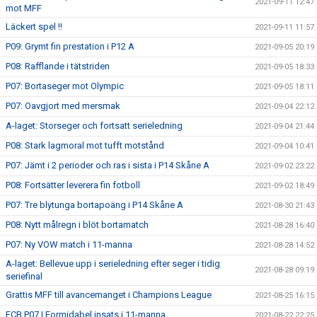
2021-09-11 12:47
mot MFF
Läckert spel !!
2021-09-11 11:57
P09: Grymt fin prestation i P12 A
2021-09-05 20:19
P08: Rafflande i tätstriden
2021-09-05 18:33
P07: Bortaseger mot Olympic
2021-09-05 18:11
P07: Oavgjort med mersmak
2021-09-04 22:12
A-laget: Storseger och fortsatt serieledning
2021-09-04 21:44
P08: Stark lagmoral mot tufft motstånd
2021-09-04 10:41
P07: Jämt i 2 perioder och ras i sista i P14 Skåne A
2021-09-02 23:22
P08: Fortsätter leverera fin fotboll
2021-09-02 18:49
P07: Tre blytunga bortapoäng i P14 Skåne A
2021-08-30 21:43
P08: Nytt målregn i blöt bortamatch
2021-08-28 16:40
P07: Ny VOW match i 11-manna
2021-08-28 14:52
A-laget: Bellevue upp i serieledning efter seger i tidig
2021-08-28 09:19
seriefinal
Grattis MFF till avancemanget i Champions League
2021-08-25 16:15
FCB P07 | Formidabel insats i 11-manna
2021-08-22 22:25