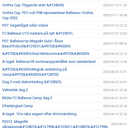
Gothia Cup: Flygande start &#128640;
2022-07-19 11:22
Gothia Cup: P07 och P08 representerar Bellevue i Gothia
2022-07-17 20:08
Cup 2022
P07: Segertåget rullar vidare
2022-07-15 22:22
FC Bellevue U15 mästare på nytt &#129351;
2022-07-07 22:02
P07: Bellevue tar Magiskt Guld i Åhus
2022-07-07 08:54
Beachfotboll&#129351;&#9728;&#65039;
&#9728;&#65039;Glad Midsommar&#9728;&#65039;
2022-06-24 15:15
A-laget: Bellevue till sommarupperhållet som serieledare!
2022-06-24 13:36
&#9728;&#65039;Magisk avslutning på
2022-06-23 16:31
Camp&#9728;&#65039;&#128703;
Dag 3 med slalomtävling &#128525;
2022-06-22 23:07
Vattenlek dag 2
2022-06-21 22:26
Bilder FC Bellevue Camp dag 2
2022-06-21 20:42
Efterlängtad Camp
2022-06-20 22:20
A-laget: 10:e raka segern efter drömvändning
2022-06-14 22:32
P2012: Magnifik
2022-06-14 
vårsäsong&#128076;&#127996;&#129321;&#128076;&#127996;