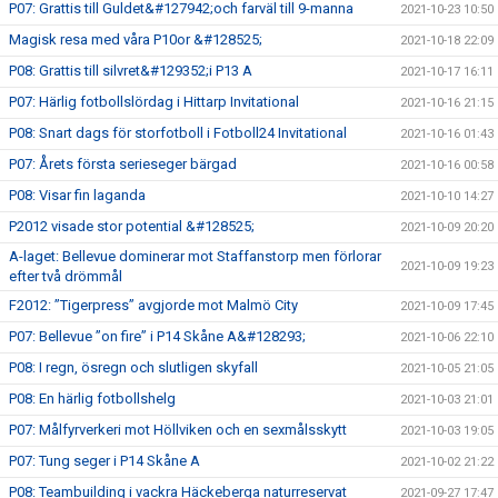
P07: Grattis till Guldet&#127942;och farväl till 9-manna
2021-10-23 10:50
Magisk resa med våra P10or &#128525;
2021-10-18 22:09
P08: Grattis till silvret&#129352;i P13 A
2021-10-17 16:11
P07: Härlig fotbollslördag i Hittarp Invitational
2021-10-16 21:15
P08: Snart dags för storfotboll i Fotboll24 Invitational
2021-10-16 01:43
P07: Årets första serieseger bärgad
2021-10-16 00:58
P08: Visar fin laganda
2021-10-10 14:27
P2012 visade stor potential &#128525;
2021-10-09 20:20
A-laget: Bellevue dominerar mot Staffanstorp men förlorar
2021-10-09 19:23
efter två drömmål
F2012: ”Tigerpress” avgjorde mot Malmö City
2021-10-09 17:45
P07: Bellevue ”on fire” i P14 Skåne A&#128293;
2021-10-06 22:10
P08: I regn, ösregn och slutligen skyfall
2021-10-05 21:05
P08: En härlig fotbollshelg
2021-10-03 21:01
P07: Målfyrverkeri mot Höllviken och en sexmålsskytt
2021-10-03 19:05
P07: Tung seger i P14 Skåne A
2021-10-02 21:22
P08: Teambuilding i vackra Häckeberga naturreservat
2021-09-27 17:47