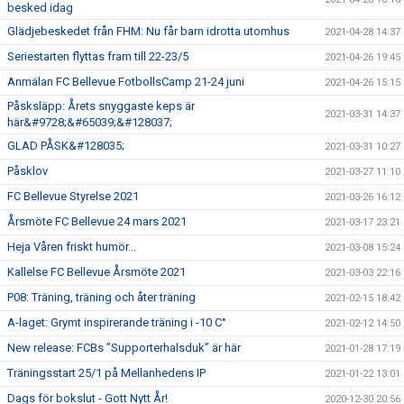
besked idag
Glädjebeskedet från FHM: Nu får barn idrotta utomhus
2021-04-28 14:37
Seriestarten flyttas fram till 22-23/5
2021-04-26 19:45
Anmälan FC Bellevue FotbollsCamp 21-24 juni
2021-04-26 15:15
Påsksläpp: Årets snyggaste keps är
2021-03-31 14:37
här&#9728;&#65039;&#128037;
GLAD PÅSK&#128035;
2021-03-31 10:27
Påsklov
2021-03-27 11:10
FC Bellevue Styrelse 2021
2021-03-26 16:12
Årsmöte FC Bellevue 24 mars 2021
2021-03-17 23:21
Heja Våren friskt humör...
2021-03-08 15:24
Kallelse FC Bellevue Årsmöte 2021
2021-03-03 22:16
P08: Träning, träning och åter träning
2021-02-15 18:42
A-laget: Grymt inspirerande träning i -10 C°
2021-02-12 14:50
New release: FCBs ”Supporterhalsduk” är här
2021-01-28 17:19
Träningsstart 25/1 på Mellanhedens IP
2021-01-22 13:01
Dags för bokslut - Gott Nytt År!
2020-12-30 20:56