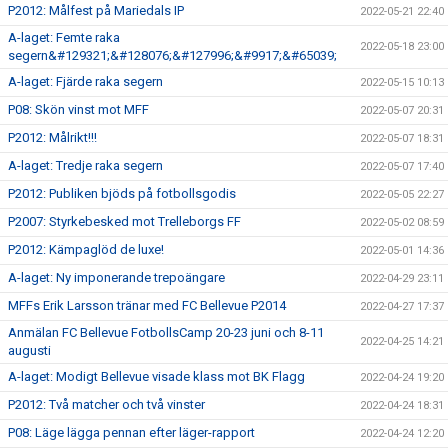
P2012: Målfest på Mariedals IP
2022-05-21 22:40
A-laget: Femte raka
2022-05-18 23:00
segern&#129321;&#128076;&#127996;&#9917;&#65039;
A-laget: Fjärde raka segern
2022-05-15 10:13
P08: Skön vinst mot MFF
2022-05-07 20:31
P2012: Målrikt!!!
2022-05-07 18:31
A-laget: Tredje raka segern
2022-05-07 17:40
P2012: Publiken bjöds på fotbollsgodis
2022-05-05 22:27
P2007: Styrkebesked mot Trelleborgs FF
2022-05-02 08:59
P2012: Kämpaglöd de luxe!
2022-05-01 14:36
A-laget: Ny imponerande trepoängare
2022-04-29 23:11
MFFs Erik Larsson tränar med FC Bellevue P2014
2022-04-27 17:37
Anmälan FC Bellevue FotbollsCamp 20-23 juni och 8-11
2022-04-25 14:21
augusti
A-laget: Modigt Bellevue visade klass mot BK Flagg
2022-04-24 19:20
P2012: Två matcher och två vinster
2022-04-24 18:31
P08: Läge lägga pennan efter läger-rapport
2022-04-24 12:20