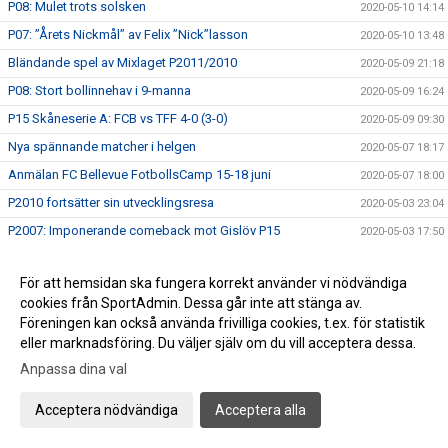
P08: Mulet trots solsken
2020-05-10 14:14
P07: ”Årets Nickmål” av Felix ”Nick”lasson
2020-05-10 13:48
Bländande spel av Mixlaget P2011/2010
2020-05-09 21:18
P08: Stort bollinnehav i 9-manna
2020-05-09 16:24
P15 Skåneserie A: FCB vs TFF 4-0 (3-0)
2020-05-09 09:30
Nya spännande matcher i helgen
2020-05-07 18:17
Anmälan FC Bellevue FotbollsCamp 15-18 juni
2020-05-07 18:00
P2010 fortsätter sin utvecklingsresa
2020-05-03 23:04
P2007: Imponerande comeback mot Gislöv P15
2020-05-03 17:50
P08: Visar olympisk klass
2020-05-03 15:29
För att hemsidan ska fungera korrekt använder vi nödvändiga
F2011: Spelglädje mot Linero IF och hattrick av Nia
2020-05-02 18:38
cookies från SportAdmin. Dessa går inte att stänga av.
P07: Bländande ungdomsfotboll på 1:a maj
2020-05-01 22:35
Föreningen kan också använda frivilliga cookies, t.ex. för statistik
eller marknadsföring. Du väljer själv om du vill acceptera dessa.
Trevlig Valborg!
2020-04-30 21:34
Anpassa dina val
P07: Spelglädje mot FC Rosengård
2020-04-26 17:58
P08: Släpp fotbollskillarna loss, det är vår!
2020-04-26 15:06
Acceptera nödvändiga
Acceptera alla
F2011: Tjejerna imponerar i hemmadebuten
2020-04-26 14:50