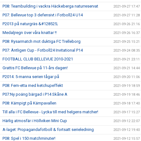
P08: Teambuilding i vackra Häckeberga naturreservat
2021-09-27 17:47
P07: Bellevue top 3 defensivt i Fotboll24 U14
2021-09-27 11:28
P2013 på naturgräs &#128525;
2021-09-26 21:16
Medaljregn över våra knattar !!
2021-09-26 16:37
P08: Rysarmatch mot duktiga FC Trelleborg
2021-09-25 15:21
P07: Äntligen Cup - Fotboll24 Invitational P14
2021-09-24 08:35
FOOTBALL CLUB BELLEVUE 2010-2021
2021-09-21 23:11
Grattis FC Bellevue på 11-års dagen!
2021-09-21 14:44
P2014: 5-manna serien tågar på
2021-09-20 11:06
P08: Fem-etta med ketchupeffekt
2021-09-19 18:59
P07:Ny poäng bärgad i P14 Skåne A
2021-09-19 18:46
P08: Kämpigt på Kämpavallen
2021-09-18 17:40
Till alla i FC Bellevue - Lycka till med helgens matcher!
2021-09-17 15:27
Härlig atmosfär i Höllviken Mini Cup
2021-09-12 22:07
A-laget: Propagandafotboll & fortsatt serieledning
2021-09-12 19:40
P08: Spel i 150 matchminuter!
2021-09-12 15:57