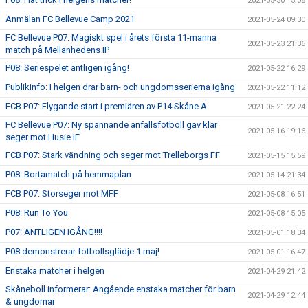
2021-05-30 15:08
Anmälan FC Bellevue Camp 2021
2021-05-24 09:30
FC Bellevue P07: Magiskt spel i årets första 11-manna
2021-05-23 21:36
match på Mellanhedens IP
P08: Seriespelet äntligen igång!
2021-05-22 16:29
Publikinfo: I helgen drar barn- och ungdomsserierna igång
2021-05-22 11:12
FCB P07: Flygande start i premiären av P14 Skåne A
2021-05-21 22:24
FC Bellevue P07: Ny spännande anfallsfotboll gav klar
2021-05-16 19:16
seger mot Husie IF
FCB P07: Stark vändning och seger mot Trelleborgs FF
2021-05-15 15:59
P08: Bortamatch på hemmaplan
2021-05-14 21:34
FCB P07: Storseger mot MFF
2021-05-08 16:51
P08: Run To You
2021-05-08 15:05
P07: ÄNTLIGEN IGÅNG!!!!
2021-05-01 18:34
P08 demonstrerar fotbollsglädje 1 maj!
2021-05-01 16:47
Enstaka matcher i helgen
2021-04-29 21:42
Skåneboll informerar: Angående enstaka matcher för barn
2021-04-29 12:44
& ungdomar