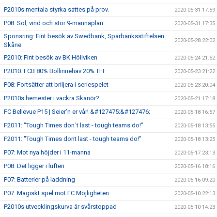
P2010s mentala styrka sattes på prov.
2020-05-31 17:59
P08: Sol, vind och stor 9-mannaplan
2020-05-31 17:35
Sponsring: Fint besök av Swedbank, Sparbanksstiftelsen
2020-05-28 22:02
Skåne
P2010: Fint besök av BK Höllviken
2020-05-24 21:52
P2010: FCB 80% Bollinnehav 20% TFF
2020-05-23 21:22
P08: Fortsätter att briljera i seriespelet
2020-05-23 20:04
P2010s hemester i vackra Skanör?
2020-05-21 17:18
FC Bellevue P15 | Seier’n er vår! &#127475;&#127476;
2020-05-18 16:57
F2011: "Tough Times don´t last - tough teams do!"
2020-05-18 13:55
F2011: "Tough Times dont last - tough teams do!"
2020-05-18 13:25
P07: Mot nya höjder i 11-manna
2020-05-17 23:13
P08: Det ligger i luften
2020-05-16 18:16
P07: Batterier på laddning
2020-05-16 09:20
P07: Magiskt spel mot FC Möjligheten
2020-05-10 22:13
P2010s utvecklingskurva är svårstoppad
2020-05-10 14:23