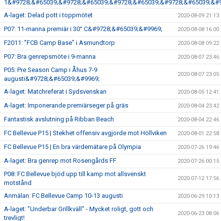
1&#9728;&#65039;&#9728;&#65039;&#9728;&#65039;&#9728;&#65039;&#9
A-laget: Delad pott i toppmötet
2020-08-09 21:13
P07: 11-manna premiär i 30° C&#9728;&#65039;&#9969;
2020-08-08 16:00
F2011: ”FCB Camp Base” i Asmundtorp
2020-08-08 09:22
P07: Bra genrepsmöte i 9-manna
2020-08-07 23:46
P05: Pre Season Camp i Åhus 7-9
2020-08-07 23:05
augusti&#9728;&#65039;&#9969;
A-laget: Matchreferat i Sydsvenskan
2020-08-05 12:41
A-laget: Imponerande premiärseger på gräs
2020-08-04 23:42
Fantastisk avslutning på Ribban Beach
2020-08-04 22:46
FC Bellevue P15 | Stekhet offensiv avgjorde mot Höllviken
2020-08-01 22:58
FC Bellevue P15 | En bra värdemätare på Olympia
2020-07-26 19:46
A-laget: Bra genrep mot Rosengårds FF
2020-07-26 00:15
P08: FC Bellevue bjöd upp till kamp mot allsvenskt
2020-07-12 17:56
motstånd
Anmälan: FC Bellevue Camp 10-13 augusti
2020-06-29 10:13
A-laget: ”Underbar Grillkväll” - Mycket roligt, gott och
2020-06-23 08:06
trevligt!