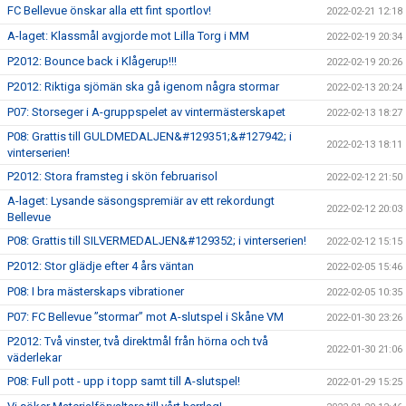
FC Bellevue önskar alla ett fint sportlov!
2022-02-21 12:18
A-laget: Klassmål avgjorde mot Lilla Torg i MM
2022-02-19 20:34
P2012: Bounce back i Klågerup!!!
2022-02-19 20:26
P2012: Riktiga sjömän ska gå igenom några stormar
2022-02-13 20:24
P07: Storseger i A-gruppspelet av vintermästerskapet
2022-02-13 18:27
P08: Grattis till GULDMEDALJEN&#129351;&#127942; i
2022-02-13 18:11
vinterserien!
P2012: Stora framsteg i skön februarisol
2022-02-12 21:50
A-laget: Lysande säsongspremiär av ett rekordungt
2022-02-12 20:03
Bellevue
P08: Grattis till SILVERMEDALJEN&#129352; i vinterserien!
2022-02-12 15:15
P2012: Stor glädje efter 4 års väntan
2022-02-05 15:46
P08: I bra mästerskaps vibrationer
2022-02-05 10:35
P07: FC Bellevue ”stormar” mot A-slutspel i Skåne VM
2022-01-30 23:26
P2012: Två vinster, två direktmål från hörna och två
2022-01-30 21:06
väderlekar
P08: Full pott - upp i topp samt till A-slutspel!
2022-01-29 15:25