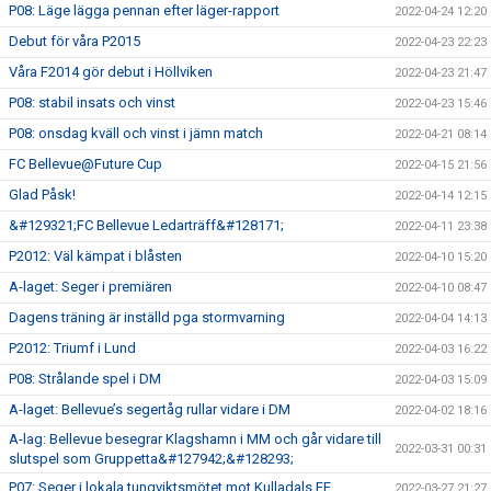
P08: Läge lägga pennan efter läger-rapport
2022-04-24 12:20
Debut för våra P2015
2022-04-23 22:23
Våra F2014 gör debut i Höllviken
2022-04-23 21:47
P08: stabil insats och vinst
2022-04-23 15:46
P08: onsdag kväll och vinst i jämn match
2022-04-21 08:14
FC Bellevue@Future Cup
2022-04-15 21:56
Glad Påsk!
2022-04-14 12:15
&#129321;FC Bellevue Ledarträff&#128171;
2022-04-11 23:38
P2012: Väl kämpat i blåsten
2022-04-10 15:20
A-laget: Seger i premiären
2022-04-10 08:47
Dagens träning är inställd pga stormvarning
2022-04-04 14:13
P2012: Triumf i Lund
2022-04-03 16:22
P08: Strålande spel i DM
2022-04-03 15:09
A-laget: Bellevue’s segertåg rullar vidare i DM
2022-04-02 18:16
A-lag: Bellevue besegrar Klagshamn i MM och går vidare till
2022-03-31 00:31
slutspel som Gruppetta&#127942;&#128293;
P07: Seger i lokala tungviktsmötet mot Kulladals FF
2022-03-27 21:27