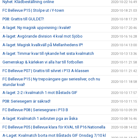
Nyhet: Klädbeställning online
2020-10-22 16:49
FC Bellevue P15 | Stolpe ut i Y-town
2020-10-18 21:03
P08: Grattis till GULDET!
2020-10-18 17:29
A-laget: Ny magisk uppvisning i kvalet!
2020-10-17 20:46
A-laget: Avgörande division 4 kval mot Sjöbo
2020-10-16 16:28
A-laget: Magisk kvalkväll på Mellanhedens IP!
2020-10-14 13:00
A-laget: Timmar kvar till rykande het sista kvalmatch
2020-10-13 13:36
Gemenskap & kärleken vi alla har till fotbollen
2020-10-11 21:58
FC Bellevue P07 | Grattis till silvret i P13 A-klassen
2020-10-11 21:42
FC Bellevue P15 | Ny trepoängare gav seriesilver, och nu
2020-10-11 18:58
stundar kval!
A-laget: 2-2 i kvalmatch 1 mot Båstads GIF
2020-10-10 17:57
P08: Seriesegern är säkrad!
2020-10-10 11:15
FC Bellevue P08 | Seriesegrare i P13 B
2020-10-10 09:39
A-laget: Kvalmatch 1 avbruten pga av åska
2020-10-08 16:46
FC Bellevue P05 | Bellevue klara för KVAL till P16 Nationella
2020-10-08 14:02
A-Laget: Kvalmatch borta mot Båstads GIF Onsdag 7/10 kl