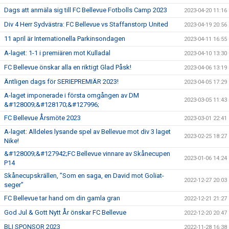
Dags att anmäla sig till FC Bellevue Fotbolls Camp 2023
2023-04-20 11:16
Div 4 Herr Sydvästra: FC Bellevue vs Staffanstorp United
2023-04-19 20:56
11 april är Internationella Parkinsondagen
2023-04-11 16:55
A-laget: 1-1 i premiären mot Kulladal
2023-04-10 13:30
FC Bellevue önskar alla en riktigt Glad Påsk!
2023-04-06 13:19
Äntligen dags för SERIEPREMIÄR 2023!
2023-04-05 17:29
A-laget imponerade i första omgången av DM
2023-03-05 11:43
&#128009;&#128170;&#127996;
FC Bellevue Årsmöte 2023
2023-03-01 22:41
A-laget: Alldeles lysande spel av Bellevue mot div 3 laget
2023-02-25 18:27
Nike!
&#128009;&#127942;FC Bellevue vinnare av Skånecupen
2023-01-06 14:24
P14
Skånecupskrällen, ”Som en saga, en David mot Goliat-
2022-12-27 20:03
seger”
FC Bellevue tar hand om din gamla gran
2022-12-21 21:27
God Jul & Gott Nytt År önskar FC Bellevue
2022-12-20 20:47
BLI SPONSOR 2023
2022-11-28 16:38