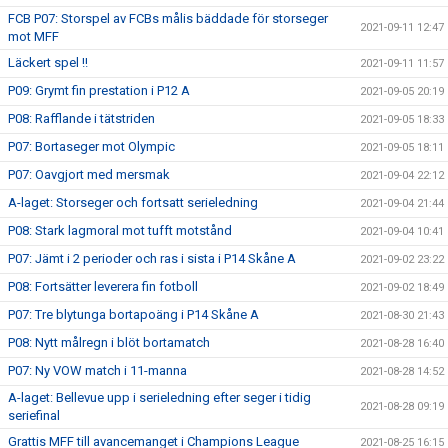
FCB P07: Storspel av FCBs målis bäddade för storseger
2021-09-11 12:47
mot MFF
Läckert spel !!
2021-09-11 11:57
P09: Grymt fin prestation i P12 A
2021-09-05 20:19
P08: Rafflande i tätstriden
2021-09-05 18:33
P07: Bortaseger mot Olympic
2021-09-05 18:11
P07: Oavgjort med mersmak
2021-09-04 22:12
A-laget: Storseger och fortsatt serieledning
2021-09-04 21:44
P08: Stark lagmoral mot tufft motstånd
2021-09-04 10:41
P07: Jämt i 2 perioder och ras i sista i P14 Skåne A
2021-09-02 23:22
P08: Fortsätter leverera fin fotboll
2021-09-02 18:49
P07: Tre blytunga bortapoäng i P14 Skåne A
2021-08-30 21:43
P08: Nytt målregn i blöt bortamatch
2021-08-28 16:40
P07: Ny VOW match i 11-manna
2021-08-28 14:52
A-laget: Bellevue upp i serieledning efter seger i tidig
2021-08-28 09:19
seriefinal
Grattis MFF till avancemanget i Champions League
2021-08-25 16:15