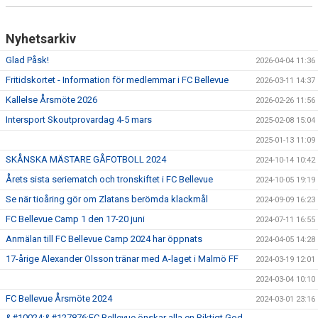
GÅBOLL
Nyhetsarkiv
PROJEKT
Glad Påsk!
2026-04-04 11:36
DOMARE
Fritidskortet - Information för medlemmar i FC Bellevue
2026-03-11 14:37
Kallelse Årsmöte 2026
2026-02-26 11:56
GYMKORT NORDIC WELLNESS
Intersport Skoutprovardag 4-5 mars
2025-02-08 15:04
FYSTRÄNING
2025-01-13 11:09
SKÅNSKA MÄSTARE GÅFOTBOLL 2024
2024-10-14 10:42
POLICY SOCIALA MEDIER
Årets sista seriematch och tronskiftet i FC Bellevue
2024-10-05 19:19
Se när tioåring gör om Zlatans berömda klackmål
2024-09-09 16:23
FRITIDSKORTET 2026
FC Bellevue Camp 1 den 17-20 juni
2024-07-11 16:55
Anmälan till FC Bellevue Camp 2024 har öppnats
2024-04-05 14:28
17-årige Alexander Olsson tränar med A-laget i Malmö FF
2024-03-19 12:01
2024-03-04 10:10
FC Bellevue Årsmöte 2024
2024-03-01 23:16
&#10024;&#127876;FC Bellevue önskar alla en Riktigt God