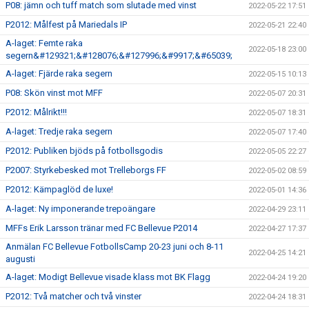
P08: jämn och tuff match som slutade med vinst
2022-05-22 17:51
P2012: Målfest på Mariedals IP
2022-05-21 22:40
A-laget: Femte raka
2022-05-18 23:00
segern&#129321;&#128076;&#127996;&#9917;&#65039;
A-laget: Fjärde raka segern
2022-05-15 10:13
P08: Skön vinst mot MFF
2022-05-07 20:31
P2012: Målrikt!!!
2022-05-07 18:31
A-laget: Tredje raka segern
2022-05-07 17:40
P2012: Publiken bjöds på fotbollsgodis
2022-05-05 22:27
P2007: Styrkebesked mot Trelleborgs FF
2022-05-02 08:59
P2012: Kämpaglöd de luxe!
2022-05-01 14:36
A-laget: Ny imponerande trepoängare
2022-04-29 23:11
MFFs Erik Larsson tränar med FC Bellevue P2014
2022-04-27 17:37
Anmälan FC Bellevue FotbollsCamp 20-23 juni och 8-11
2022-04-25 14:21
augusti
A-laget: Modigt Bellevue visade klass mot BK Flagg
2022-04-24 19:20
P2012: Två matcher och två vinster
2022-04-24 18:31