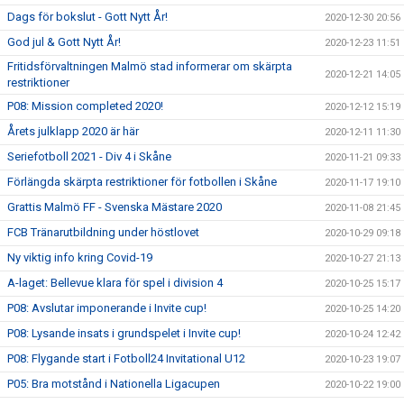
Dags för bokslut - Gott Nytt År!
2020-12-30 20:56
God jul & Gott Nytt År!
2020-12-23 11:51
Fritidsförvaltningen Malmö stad informerar om skärpta
2020-12-21 14:05
restriktioner
P08: Mission completed 2020!
2020-12-12 15:19
Årets julklapp 2020 är här
2020-12-11 11:30
Seriefotboll 2021 - Div 4 i Skåne
2020-11-21 09:33
Förlängda skärpta restriktioner för fotbollen i Skåne
2020-11-17 19:10
Grattis Malmö FF - Svenska Mästare 2020
2020-11-08 21:45
FCB Tränarutbildning under höstlovet
2020-10-29 09:18
Ny viktig info kring Covid-19
2020-10-27 21:13
A-laget: Bellevue klara för spel i division 4
2020-10-25 15:17
P08: Avslutar imponerande i Invite cup!
2020-10-25 14:20
P08: Lysande insats i grundspelet i Invite cup!
2020-10-24 12:42
P08: Flygande start i Fotboll24 Invitational U12
2020-10-23 19:07
P05: Bra motstånd i Nationella Ligacupen
2020-10-22 19:00