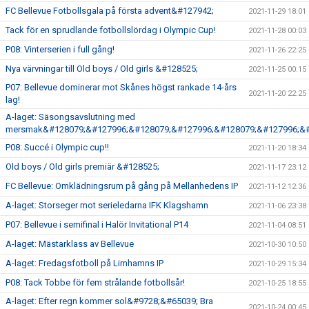
FC Bellevue Fotbollsgala på första advent&#127942;
2021-11-29 18:01
Tack för en sprudlande fotbollslördag i Olympic Cup!
2021-11-28 00:03
P08: Vinterserien i full gång!
2021-11-26 22:25
Nya värvningar till Old boys / Old girls &#128525;
2021-11-25 00:15
P07: Bellevue dominerar mot Skånes högst rankade 14-års
2021-11-20 22:25
lag!
A-laget: Säsongsavslutning med
mersmak&#128079;&#127996;&#128079;&#127996;&#128079;&#127996;&#
P08: Succé i Olympic cup!!
2021-11-20 18:34
Old boys / Old girls premiär &#128525;
2021-11-17 23:12
FC Bellevue: Omklädningsrum på gång på Mellanhedens IP
2021-11-12 12:36
A-laget: Storseger mot serieledarna IFK Klagshamn
2021-11-06 23:38
P07: Bellevue i semifinal i Halör Invitational P14
2021-11-04 08:51
A-laget: Mästarklass av Bellevue
2021-10-30 10:50
A-laget: Fredagsfotboll på Limhamns IP
2021-10-29 15:34
P08: Tack Tobbe för fem strålande fotbollsår!
2021-10-25 18:55
A-laget: Efter regn kommer sol&#9728;&#65039; Bra
2021-10-24 00:45