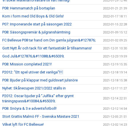
Vi söker Materialförvaltare till vårt herrlag!
2022-01-29 12:46
P08: Hemmamatch på bortaplan
2022-01-21 21:39
Kom i form med Old Boys & Old Girls!
2022-01-17 18:11
P07: Imponerande start på säsongen 2022
2022-01-15 22:28
P08: Säsongspremiär & julgranshämtning
2022-01-09 15:12
FC Bellevue P08 tar hand om Din gamla julgran&#127876;
2022-01-02 09:25
Gott Nytt År och tack för ett fantastiskt år tillsammans!
2021-12-31 10:30
God Jul&#127876;&#11088;&#65039;
2021-12-23 19:59
P08: Mission completed 2021!
2021-12-19 15:35
P2012: ”Ett spel utöver det vanliga”
2021-12-18 19:14
P08: Bjuder på klappar med guldsvart julsnöre
2021-12-18 15:38
Nyhet: Skånecupen 2021/2022 ställs in
2021-12-17 11:27
P2012: Oscar bjuder på ”Julfika” efter grymt
2021-12-14 22:51
träningspass&#10084;&#65039;
P08: Snöyra & 3:e adventsfotboll!
2021-12-12 14:54
Stort Grattis Malmö FF - Svenska Mästare 2021
2021-12-05 21:51
Vilket lyft för FC Bellevue!
2021-12-02 14:23