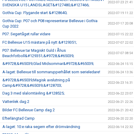
2022-07-23 21:41
SVENSKA U15 LANDSLAGET&#127480;&#127466;
Gothia Cup: Flygande start &#128640;
2022-07-19 11:22
Gothia Cup: P07 och P08 representerar Bellevue i Gothia
2022-07-17 20:08
Cup 2022
P07: Segertåget rullar vidare
2022-07-15 22:22
FC Bellevue U15 mästare på nytt &#129351;
2022-07-07 22:02
P07: Bellevue tar Magiskt Guld i Åhus
2022-07-07 08:54
Beachfotboll&#129351;&#9728;&#65039;
&#9728;&#65039;Glad Midsommar&#9728;&#65039;
2022-06-24 15:15
A-laget: Bellevue till sommarupperhållet som serieledare!
2022-06-24 13:36
&#9728;&#65039;Magisk avslutning på
2022-06-23 16:31
Camp&#9728;&#65039;&#128703;
Dag 3 med slalomtävling &#128525;
2022-06-22 23:07
Vattenlek dag 2
2022-06-21 22:26
Bilder FC Bellevue Camp dag 2
2022-06-21 20:42
Efterlängtad Camp
2022-06-20 22:20
A-laget: 10:e raka segern efter drömvändning
2022-06-14 22:32