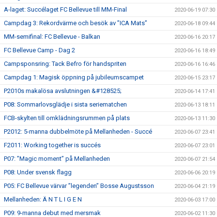
A-laget: Succélaget FC Bellevue till MM-Final
2020-06-19 07:30
Campdag 3: Rekordvärme och besök av ”ICA Mats”
2020-06-18 09:44
MM-semifinal: FC Bellevue - Balkan
2020-06-16 20:17
FC Bellevue Camp - Dag 2
2020-06-16 18:49
Campsponsring: Tack Befro för handspriten
2020-06-16 16:46
Campdag 1: Magisk öppning på jubileumscampet
2020-06-15 23:17
P2010s makalösa avslutningen &#128525;
2020-06-14 17:41
P08: Sommarlovsglädje i sista seriematchen
2020-06-13 18:11
FCB-skylten till omklädningsrummen på plats
2020-06-13 11:30
P2012: 5-manna dubbelmöte på Mellanheden - Succé
2020-06-07 23:41
F2011: Working together is succés
2020-06-07 23:01
P07: ”Magic moment” på Mellanheden
2020-06-07 21:54
P08: Under svensk flagg
2020-06-06 20:19
P05: FC Bellevue värvar ”legenden” Bosse Augustsson
2020-06-04 21:19
Mellanheden: Ä N T L I G E N
2020-06-03 17:00
P09: 9-manna debut med mersmak
2020-06-02 11:30