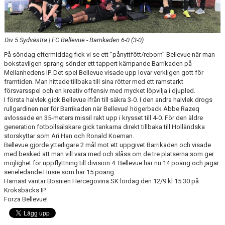
KLÄDBESTÄLLNING
Div 5 Sydvästra | FC Bellevue - Barrikaden 6-0 (3-0)
SPONSORER
På söndag eftermiddag fick vi se ett ”pånyttfött/reborn” Bellevue när man
bokstavligen sprang sönder ett tappert kämpande Barrikaden på
KLUBBMAGASIN
Mellanhedens IP. Det spel Bellevue visade upp lovar verkligen gott för
framtiden. Man hittade tillbaka till sina rötter med ett ramstarkt
NATIONELLA SPELFORMER
försvarsspel och en kreativ offensiv med mycket löpvilja i djupled.
I första halvlek gick Bellevue ifrån till säkra 3-0. I den andra halvlek drogs
PROVTRÄNING
rullgardinen ner för Barrikaden när Bellevue’ högerback Abbe Razeq
avlossade en 35-meters missil rakt upp i krysset till 4-0. För den äldre
generation fotbollsälskare gick tankarna direkt tillbaka till Holländska
SKADEBEHANDLING
storskyttar som Ari Han och Ronald Koeman.
Bellevue gjorde ytterligare 2 mål mot ett uppgivet Barrikaden och visade
VÄRDEGRUND
med besked att man vill vara med och slåss om de tre platserna som ger
möjlighet för uppflyttning till division 4. Bellevue har nu 14 poäng och jagar
FOTBOLLSCAMP 2026
serieledande Husie som har 15 poäng.
Härnäst väntar Bosnien Hercegovina SK lördag den 12/9 kl 15:30 på
Kroksbäcks IP
TRÄNARUTBILDNING
Forza Bellevue!
SUPPORTERPRYLAR