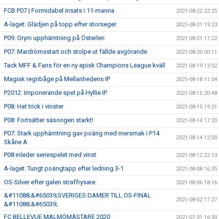
FCB P07 | Formidabel insats i 11-manna
2021-08-22 22:25
A-laget: Glädjen på topp efter storseger
2021-08-21 19:23
P09: Grym upphämtning på Österlen
2021-08-21 17:22
P07: Mardrömsstart och stolpe ut fällde avgörande
2021-08-20 00:11
Tack MFF & Fans för en ny episk Champions League kväll
2021-08-19 13:02
Magisk regnbåge på Mellanhedens IP
2021-08-18 11:04
P2012: Imponerande spel på Hyllie IP
2021-08-15 20:48
P08: Hat trick i vinster
2021-08-15 19:21
P08: Fortsätter säsongen starkt!
2021-08-14 17:20
P07: Stark upphämtning gav poäng med mersmak i P14
2021-08-14 12:00
Skåne A
P08 inleder seriespelet med vinst
2021-08-12 22:13
A-laget: Tungt poängtapp efter ledning 3-1
2021-08-08 16:35
OS-Silver efter galen straffrysare
2021-08-06 18:16
&#11088;&#65039;SVERIGES DAMER TILL OS-FINAL
2021-08-02 17:27
&#11088;&#65039;
FC BELLEVUE MALMÖMÄSTARE 2020
2021-07-31 16:30