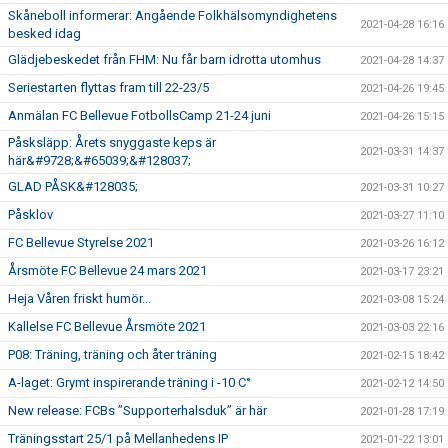
Skåneboll informerar: Angående Folkhälsomyndighetens
2021-04-28 16:16
besked idag
Glädjebeskedet från FHM: Nu får barn idrotta utomhus
2021-04-28 14:37
Seriestarten flyttas fram till 22-23/5
2021-04-26 19:45
Anmälan FC Bellevue FotbollsCamp 21-24 juni
2021-04-26 15:15
Påsksläpp: Årets snyggaste keps är
2021-03-31 14:37
här&#9728;&#65039;&#128037;
GLAD PÅSK&#128035;
2021-03-31 10:27
Påsklov
2021-03-27 11:10
FC Bellevue Styrelse 2021
2021-03-26 16:12
Årsmöte FC Bellevue 24 mars 2021
2021-03-17 23:21
Heja Våren friskt humör...
2021-03-08 15:24
Kallelse FC Bellevue Årsmöte 2021
2021-03-03 22:16
P08: Träning, träning och åter träning
2021-02-15 18:42
A-laget: Grymt inspirerande träning i -10 C°
2021-02-12 14:50
New release: FCBs ”Supporterhalsduk” är här
2021-01-28 17:19
Träningsstart 25/1 på Mellanhedens IP
2021-01-22 13:01