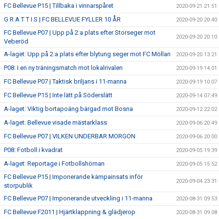
FC Bellevue P15 | Tillbaka i vinnarspåret
2020-09-21 21:51
G R A T T I S | FC BELLEVUE FYLLER 10 ÅR
2020-09-20 20:40
FC Bellevue P07 | Upp på 2:a plats efter Storseger mot
2020-09-20 20:10
Veberöd
A-laget: Upp på 2:a plats efter blytung seger mot FC Möllan
2020-09-20 13:21
P08: I en ny träningsmatch mot lokalrivalen
2020-09-19 14:01
FC Bellevue P07 | Taktisk briljans i 11-manna
2020-09-19 10:07
FC Bellevue P15 | Inte lätt på Söderslätt
2020-09-14 07:49
A-laget: Viktig bortapoäng bärgad mot Bosna
2020-09-12 22:02
A-laget: Bellevue visade mästarklass
2020-09-06 20:49
FC Bellevue P07 | VILKEN UNDERBAR MORGON
2020-09-06 20:00
P08: Fotboll i kvadrat
2020-09-05 19:39
A-laget: Reportage i Fotbollshörnan
2020-09-05 15:52
FC Bellevue P15 | Imponerande kämpainsats inför
2020-09-04 23:31
storpublik
FC Bellevue P07 | Imponerande utveckling i 11-manna
2020-08-31 09:53
FC Bellevue F2011 | Hjärtklappning & glädjerop
2020-08-31 09:08