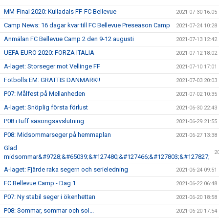
MM-Final 2020: Kulladals FF-FC Bellevue
2021-07-30 16:05
Camp News: 16 dagar kvar till FC Bellevue Preseason Camp
2021-07-24 10:28
Anmälan FC Bellevue Camp 2 den 9-12 augusti
2021-07-13 12:42
UEFA EURO 2020: FORZA ITALIA
2021-07-12 18:02
A-laget: Storseger mot Vellinge FF
2021-07-10 17:01
Fotbolls EM: GRATTIS DANMARK!!
2021-07-03 20:03
P07: Målfest på Mellanheden
2021-07-02 10:35
A-laget: Snöplig första förlust
2021-06-30 22:43
P08 i tuff säsongsavslutning
2021-06-29 21:55
P08: Midsommarseger på hemmaplan
2021-06-27 13:38
Glad
2
midsommar&#9728;&#65039;&#127480;&#127466;&#127803;&#127827;
A-laget: Fjärde raka segern och serieledning
2021-06-24 09:51
FC Bellevue Camp - Dag 1
2021-06-22 06:48
P07: Ny stabil seger i ökenhettan
2021-06-20 18:58
P08: Sommar, sommar och sol...
2021-06-20 17:54