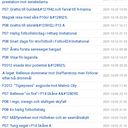
prestation mot serieledarna
P07: Grattis till Guldet&#127942;och farväl till 9-manna
2021-10-23 10:50
Magisk resa med våra P10or &#128525;
2021-10-18 22:09
P08: Grattis till silvret&#129352;i P13 A
2021-10-17 16:11
P07: Härlig fotbollslördag i Hittarp Invitational
2021-10-16 21:15
P08: Snart dags för storfotboll i Fotboll24 Invitational
2021-10-16 01:43
P07: Årets första serieseger bärgad
2021-10-16 00:58
P08: Visar fin laganda
2021-10-10 14:27
P2012 visade stor potential &#128525;
2021-10-09 20:20
A-laget: Bellevue dominerar mot Staffanstorp men förlorar
2021-10-09 19:23
efter två drömmål
F2012: ”Tigerpress” avgjorde mot Malmö City
2021-10-09 17:45
P07: Bellevue ”on fire” i P14 Skåne A&#128293;
2021-10-06 22:10
P08: I regn, ösregn och slutligen skyfall
2021-10-05 21:05
P08: En härlig fotbollshelg
2021-10-03 21:01
P07: Målfyrverkeri mot Höllviken och en sexmålsskytt
2021-10-03 19:05
P07: Tung seger i P14 Skåne A
2021-10-02 21:22