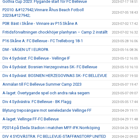
Gothia Cup 2023: Flygande start för FC Bellevue
2023-07-17 18:51
P2010: &#127942;Vinnare Åhus Beach Fotboll
2023-07-05 18:43
2023&#127942;
P08: Bäst i Skåne - Vinnare av P15 Skåne A
2023-07-02 17:42
Fritidsförvaltningen chockhöjer planhyran – Camp 2 inställt
2023-07-02 16:32
P16 Skåne A: FC Bellevue - FC Trelleborg 18-1
2023-05-28 16:06
DM - VÄGEN UT I EUROPA
2023-05-16 08:36
Div 4 Sydväst: FC Bellevue - Vellinge IF
2023-05-12 16:05
Div 4 Sydväst: Bosnien Herzegovinas SK- FC Bellevue
2023-05-10 16:10
Div 4 Sydväst: BOSNIEN HERZEGOVINAS SK- FC BELLEVUE
2023-05-07 19:50
Anmälan till FC Bellevue Summer Camp 2023
2023-05-07 19:47
A-laget: Övertygande spel och andra raka segern
2023-05-07 09:07
Div 4 Sydvästra: FC Bellevue - BK Flagg
2023-05-05 17:44
Blytung trepoängare mot serieledande Vellinge FF
2023-04-29 19:11
A-laget: Vellinge FF-FC Bellevue
2023-04-29 11:48
P2014 på Eleda Stadion i matchen MFF-IFK Norrköping
2023-04-26 19:53
DIV 4 SYDVÄSTRA: FC BELLEVUE-STAFFANSTORP UNITED
2023-04-22 09:02