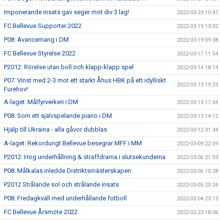
Imponerande insats gav seger mot div 3 lag!
2022-03-23 10:47
FC Bellevue Supporter 2022
2022-03-19 13:02
P08: Avancemang i DM
2022-03-19 09:38
FC Bellevue Styrelse 2022
2022-03-17 11:54
P2012: Rörelse utan boll och klapp-klapp spel
2022-03-14 18:14
P07: Vinst med 2-3 mot ett starkt Åhus HBK på ett idylliskt
2022-03-13 19:23
Furehov!
A-laget: Målfyrverkeri i DM
2022-03-13 17:04
P08: Som ett självspelande piano i DM
2022-03-13 14:12
Hjälp till Ukraina - alla gåvor dubblas
2022-03-12 01:34
A-laget: Rekordungt Bellevue besegrar MFF i MM
2022-03-09 22:59
P2012: Hög underhållning & straffdrama i slutsekunderna
2022-03-06 21:03
P08: Målkalas inledde Distriktsmästerskapen
2022-03-06 15:28
P2012 Strålande sol och strålande insats
2022-03-05 20:24
P08: Fredagkväll med underhållande fotboll
2022-03-04 23:13
FC Bellevue Årsmöte 2022
2022-02-23 18:06