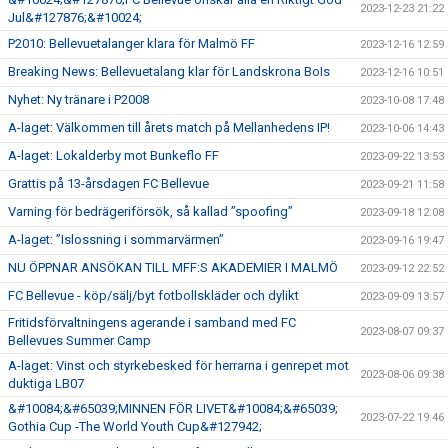
2023-12-23 21:22
Jul&#127876;&#10024;
P2010: Bellevuetalanger klara för Malmö FF
2023-12-16 12:59
Breaking News: Bellevuetalang klar för Landskrona BoIs
2023-12-16 10:51
Nyhet: Ny tränare i P2008
2023-10-08 17:48
A-laget: Välkommen till årets match på Mellanhedens IP!
2023-10-06 14:43
A-laget: Lokalderby mot Bunkeflo FF
2023-09-22 13:53
Grattis på 13-årsdagen FC Bellevue
2023-09-21 11:58
Varning för bedrägeriförsök, så kallad ”spoofing”
2023-09-18 12:08
A-laget: ”Islossning i sommarvärmen”
2023-09-16 19:47
NU ÖPPNAR ANSÖKAN TILL MFF:S AKADEMIER I MALMÖ
2023-09-12 22:52
FC Bellevue - köp/sälj/byt fotbollskläder och dylikt
2023-09-09 13:57
Fritidsförvaltningens agerande i samband med FC
2023-08-07 09:37
Bellevues Summer Camp
A-laget: Vinst och styrkebesked för herrarna i genrepet mot
2023-08-06 09:38
duktiga LB07
&#10084;&#65039;MINNEN FÖR LIVET&#10084;&#65039;
2023-07-22 19:46
Gothia Cup -The World Youth Cup&#127942;