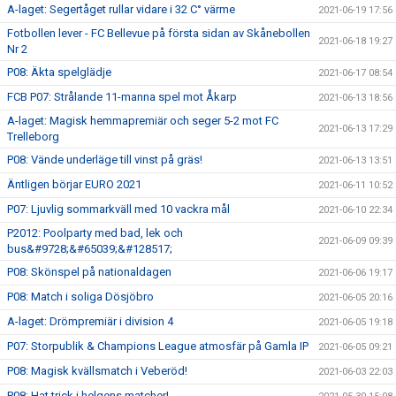
A-laget: Segertåget rullar vidare i 32 C° värme
2021-06-19 17:56
Fotbollen lever - FC Bellevue på första sidan av Skånebollen
2021-06-18 19:27
Nr 2
P08: Äkta spelglädje
2021-06-17 08:54
FCB P07: Strålande 11-manna spel mot Åkarp
2021-06-13 18:56
A-laget: Magisk hemmapremiär och seger 5-2 mot FC
2021-06-13 17:29
Trelleborg
P08: Vände underläge till vinst på gräs!
2021-06-13 13:51
Äntligen börjar EURO 2021
2021-06-11 10:52
P07: Ljuvlig sommarkväll med 10 vackra mål
2021-06-10 22:34
P2012: Poolparty med bad, lek och
2021-06-09 09:39
bus&#9728;&#65039;&#128517;
P08: Skönspel på nationaldagen
2021-06-06 19:17
P08: Match i soliga Dösjöbro
2021-06-05 20:16
A-laget: Drömpremiär i division 4
2021-06-05 19:18
P07: Storpublik & Champions League atmosfär på Gamla IP
2021-06-05 09:21
P08: Magisk kvällsmatch i Veberöd!
2021-06-03 22:03
P08: Hat trick i helgens matcher!