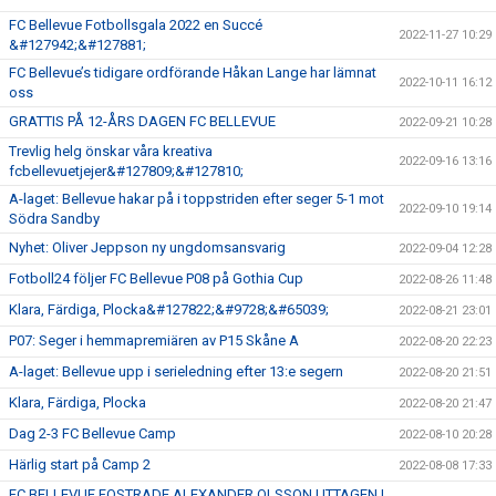
FC Bellevue Fotbollsgala 2022 en Succé
2022-11-27 10:29
&#127942;&#127881;
FC Bellevue’s tidigare ordförande Håkan Lange har lämnat
2022-10-11 16:12
oss
GRATTIS PÅ 12-ÅRS DAGEN FC BELLEVUE
2022-09-21 10:28
Trevlig helg önskar våra kreativa
2022-09-16 13:16
fcbellevuetjejer&#127809;&#127810;
A-laget: Bellevue hakar på i toppstriden efter seger 5-1 mot
2022-09-10 19:14
Södra Sandby
Nyhet: Oliver Jeppson ny ungdomsansvarig
2022-09-04 12:28
Fotboll24 följer FC Bellevue P08 på Gothia Cup
2022-08-26 11:48
Klara, Färdiga, Plocka&#127822;&#9728;&#65039;
2022-08-21 23:01
P07: Seger i hemmapremiären av P15 Skåne A
2022-08-20 22:23
A-laget: Bellevue upp i serieledning efter 13:e segern
2022-08-20 21:51
Klara, Färdiga, Plocka
2022-08-20 21:47
Dag 2-3 FC Bellevue Camp
2022-08-10 20:28
Härlig start på Camp 2
2022-08-08 17:33
FC BELLEVUE FOSTRADE ALEXANDER OLSSON UTTAGEN I