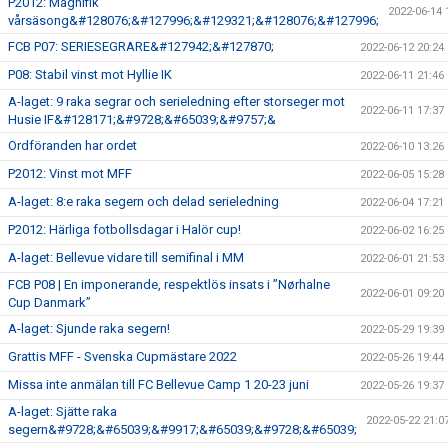
P2012: Magnifik
2022-06-14 
vårsäsong&#128076;&#127996;&#129321;&#128076;&#127996;
FCB P07: SERIESEGRARE&#127942;&#127870;
2022-06-12 20:24
P08: Stabil vinst mot Hyllie IK
2022-06-11 21:46
A-laget: 9 raka segrar och serieledning efter storseger mot
2022-06-11 17:37
Husie IF&#128171;&#9728;&#65039;&#9757;&
Ordföranden har ordet
2022-06-10 13:26
P2012: Vinst mot MFF
2022-06-05 15:28
A-laget: 8:e raka segern och delad serieledning
2022-06-04 17:21
P2012: Härliga fotbollsdagar i Halör cup!
2022-06-02 16:25
A-laget: Bellevue vidare till semifinal i MM
2022-06-01 21:53
FCB P08 | En imponerande, respektlös insats i ”Nørhalne
2022-06-01 09:20
Cup Danmark”
A-laget: Sjunde raka segern!
2022-05-29 19:39
Grattis MFF - Svenska Cupmästare 2022
2022-05-26 19:44
Missa inte anmälan till FC Bellevue Camp 1 20-23 juni
2022-05-26 19:37
A-laget: Sjätte raka
2022-05-22 21:0
segern&#9728;&#65039;&#9917;&#65039;&#9728;&#65039;