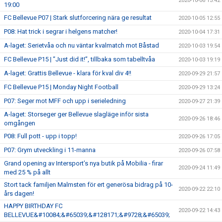
2020-10-06 13:42
19:00
FC Bellevue P07 | Stark slutforcering nära ge resultat
2020-10-05 12:55
P08: Hat trick i segrar i helgens matcher!
2020-10-04 17:31
A-laget: Serietvåa och nu väntar kvalmatch mot Båstad
2020-10-03 19:54
FC Bellevue P15 | ”Just did it!”, tillbaka som tabelltvåa
2020-10-03 19:19
A-laget: Grattis Bellevue - klara för kval div 4!!
2020-09-29 21:57
FC Bellevue P15 | Monday Night Football
2020-09-29 13:24
P07: Seger mot MFF och upp i serieledning
2020-09-27 21:39
A-laget: Storseger ger Bellevue slagläge inför sista
2020-09-26 18:46
omgången
P08: Full pott - upp i topp!
2020-09-26 17:05
P07: Grym utveckling i 11-manna
2020-09-26 07:58
Grand opening av Intersport’s nya butik på Mobilia - firar
2020-09-24 11:49
med 25 % på allt
Stort tack familjen Malmsten för ert generösa bidrag på 10-
2020-09-22 22:10
års dagen!
HAPPY BIRTHDAY FC
2020-09-22 14:43
BELLEVUE&#10084;&#65039;&#128171;&#9728;&#65039;