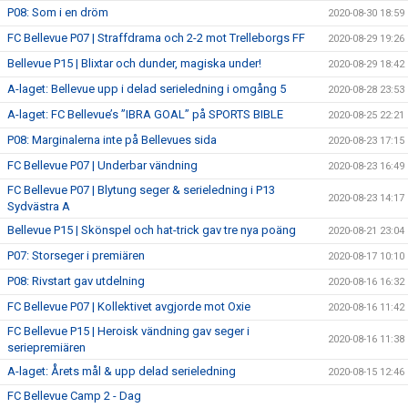
P08: Som i en dröm
2020-08-30 18:59
FC Bellevue P07 | Straffdrama och 2-2 mot Trelleborgs FF
2020-08-29 19:26
Bellevue P15 | Blixtar och dunder, magiska under!
2020-08-29 18:42
A-laget: Bellevue upp i delad serieledning i omgång 5
2020-08-28 23:53
A-laget: FC Bellevue’s ”IBRA GOAL” på SPORTS BIBLE
2020-08-25 22:21
P08: Marginalerna inte på Bellevues sida
2020-08-23 17:15
FC Bellevue P07 | Underbar vändning
2020-08-23 16:49
FC Bellevue P07 | Blytung seger & serieledning i P13
2020-08-23 14:17
Sydvästra A
Bellevue P15 | Skönspel och hat-trick gav tre nya poäng
2020-08-21 23:04
P07: Storseger i premiären
2020-08-17 10:10
P08: Rivstart gav utdelning
2020-08-16 16:32
FC Bellevue P07 | Kollektivet avgjorde mot Oxie
2020-08-16 11:42
FC Bellevue P15 | Heroisk vändning gav seger i
2020-08-16 11:38
seriepremiären
A-laget: Årets mål & upp delad serieledning
2020-08-15 12:46
FC Bellevue Camp 2 - Dag