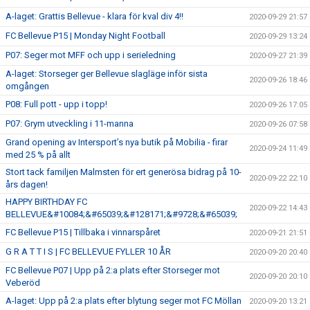
A-laget: Grattis Bellevue - klara för kval div 4!!
2020-09-29 21:57
FC Bellevue P15 | Monday Night Football
2020-09-29 13:24
P07: Seger mot MFF och upp i serieledning
2020-09-27 21:39
A-laget: Storseger ger Bellevue slagläge inför sista
2020-09-26 18:46
omgången
P08: Full pott - upp i topp!
2020-09-26 17:05
P07: Grym utveckling i 11-manna
2020-09-26 07:58
Grand opening av Intersport’s nya butik på Mobilia - firar
2020-09-24 11:49
med 25 % på allt
Stort tack familjen Malmsten för ert generösa bidrag på 10-
2020-09-22 22:10
års dagen!
HAPPY BIRTHDAY FC
2020-09-22 14:43
BELLEVUE&#10084;&#65039;&#128171;&#9728;&#65039;
FC Bellevue P15 | Tillbaka i vinnarspåret
2020-09-21 21:51
G R A T T I S | FC BELLEVUE FYLLER 10 ÅR
2020-09-20 20:40
FC Bellevue P07 | Upp på 2:a plats efter Storseger mot
2020-09-20 20:10
Veberöd
A-laget: Upp på 2:a plats efter blytung seger mot FC Möllan
2020-09-20 13:21