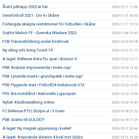
Årets julklapp 2020 är här
2020-12-11 11:30
Seriefotboll 2021 - Div 4 i Skåne
2020-11-21 09:33
Förlängda skärpta restriktioner för fotbollen i Skåne
2020-11-17 19:10
Grattis Malmö FF - Svenska Mästare 2020
2020-11-08 21:45
FCB Tränarutbildning under höstlovet
2020-10-29 09:18
Ny viktig info kring Covid-19
2020-10-27 21:13
A-laget: Bellevue klara för spel i division 4
2020-10-25 15:17
P08: Avslutar imponerande i Invite cup!
2020-10-25 14:20
P08: Lysande insats i grundspelet i Invite cup!
2020-10-24 12:42
P08: Flygande start i Fotboll24 Invitational U12
2020-10-23 19:07
P05: Bra motstånd i Nationella Ligacupen
2020-10-22 19:00
Nyhet: Klädbeställning online
2020-10-22 16:49
FC Bellevue P15 | Stolpe ut i Y-town
2020-10-18 21:03
P08: Grattis till GULDET!
2020-10-18 17:29
A-laget: Ny magisk uppvisning i kvalet!
2020-10-17 20:46
A-laget: Avgörande division 4 kval mot Sjöbo
2020-10-16 16:28