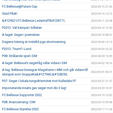
FC Bellevue@Future Cup
2022-04-15 21:56
Glad Påsk!
2022-04-14 12:15
&#129321;FC Bellevue Ledarträff&#128171;
2022-04-11 23:38
P2012: Väl kämpat i blåsten
2022-04-10 15:20
A-laget: Seger i premiären
2022-04-10 08:47
Dagens träning är inställd pga stormvarning
2022-04-04 14:13
P2012: Triumf i Lund
2022-04-03 16:22
P08: Strålande spel i DM
2022-04-03 15:09
A-laget: Bellevue’s segertåg rullar vidare i DM
2022-04-02 18:16
A-lag: Bellevue besegrar Klagshamn i MM och går vidare till
2022-03-31 00:31
slutspel som Gruppetta&#127942;&#128293;
P07: Seger i lokala tungviktsmötet mot Kulladals FF
2022-03-27 21:27
Imponerande insats gav seger mot div 3 lag!
2022-03-23 10:47
FC Bellevue Supporter 2022
2022-03-19 13:02
P08: Avancemang i DM
2022-03-19 09:38
FC Bellevue Styrelse 2022
2022-03-17 11:54