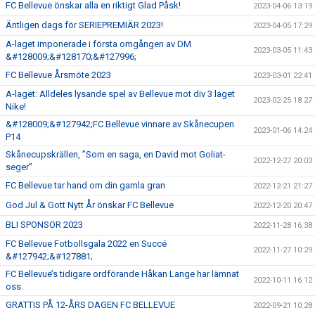
FC Bellevue önskar alla en riktigt Glad Påsk!
2023-04-06 13:19
Äntligen dags för SERIEPREMIÄR 2023!
2023-04-05 17:29
A-laget imponerade i första omgången av DM
2023-03-05 11:43
&#128009;&#128170;&#127996;
FC Bellevue Årsmöte 2023
2023-03-01 22:41
A-laget: Alldeles lysande spel av Bellevue mot div 3 laget
2023-02-25 18:27
Nike!
&#128009;&#127942;FC Bellevue vinnare av Skånecupen
2023-01-06 14:24
P14
Skånecupskrällen, ”Som en saga, en David mot Goliat-
2022-12-27 20:03
seger”
FC Bellevue tar hand om din gamla gran
2022-12-21 21:27
God Jul & Gott Nytt År önskar FC Bellevue
2022-12-20 20:47
BLI SPONSOR 2023
2022-11-28 16:38
FC Bellevue Fotbollsgala 2022 en Succé
2022-11-27 10:29
&#127942;&#127881;
FC Bellevue’s tidigare ordförande Håkan Lange har lämnat
2022-10-11 16:12
oss
GRATTIS PÅ 12-ÅRS DAGEN FC BELLEVUE
2022-09-21 10:28