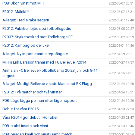
P08: Skön vinst mot MFF
2022-05-07 20:31
P2012: Målrikt!!!
2022-05-07 18:31
A-laget: Tredje raka segern
2022-05-07 17:40
P2012: Publiken bjöds på fotbollsgodis
2022-05-05 22:27
P2007: Styrkebesked mot Trelleborgs FF
2022-05-02 08:59
P2012: Kämpaglöd de luxe!
2022-05-01 14:36
A-laget: Ny imponerande trepoängare
2022-04-29 23:11
MFFs Erik Larsson tränar med FC Bellevue P2014
2022-04-27 17:37
Anmälan FC Bellevue FotbollsCamp 20-23 juni och 8-11
2022-04-25 14:21
augusti
A-laget: Modigt Bellevue visade klass mot BK Flagg
2022-04-24 19:20
P2012: Två matcher och två vinster
2022-04-24 18:31
P08: Läge lägga pennan efter läger-rapport
2022-04-24 12:20
Debut för våra P2015
2022-04-23 22:23
Våra F2014 gör debut i Höllviken
2022-04-23 21:47
P08: stabil insats och vinst
2022-04-23 15:46
P08: onsdag kväll och vinst i jämn match
2022-04-21 08:14