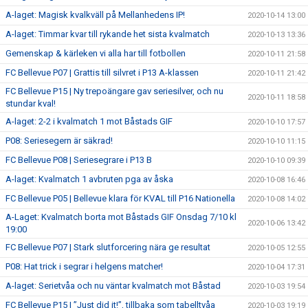
A-laget: Magisk kvalkväll på Mellanhedens IP!
2020-10-14 13:00
A-laget: Timmar kvar till rykande het sista kvalmatch
2020-10-13 13:36
Gemenskap & kärleken vi alla har till fotbollen
2020-10-11 21:58
FC Bellevue P07 | Grattis till silvret i P13 A-klassen
2020-10-11 21:42
FC Bellevue P15 | Ny trepoängare gav seriesilver, och nu
2020-10-11 18:58
stundar kval!
A-laget: 2-2 i kvalmatch 1 mot Båstads GIF
2020-10-10 17:57
P08: Seriesegern är säkrad!
2020-10-10 11:15
FC Bellevue P08 | Seriesegrare i P13 B
2020-10-10 09:39
A-laget: Kvalmatch 1 avbruten pga av åska
2020-10-08 16:46
FC Bellevue P05 | Bellevue klara för KVAL till P16 Nationella
2020-10-08 14:02
A-Laget: Kvalmatch borta mot Båstads GIF Onsdag 7/10 kl
2020-10-06 13:42
19:00
FC Bellevue P07 | Stark slutforcering nära ge resultat
2020-10-05 12:55
P08: Hat trick i segrar i helgens matcher!
2020-10-04 17:31
A-laget: Serietvåa och nu väntar kvalmatch mot Båstad
2020-10-03 19:54
FC Bellevue P15 | ”Just did it!”, tillbaka som tabelltvåa
2020-10-03 19:19