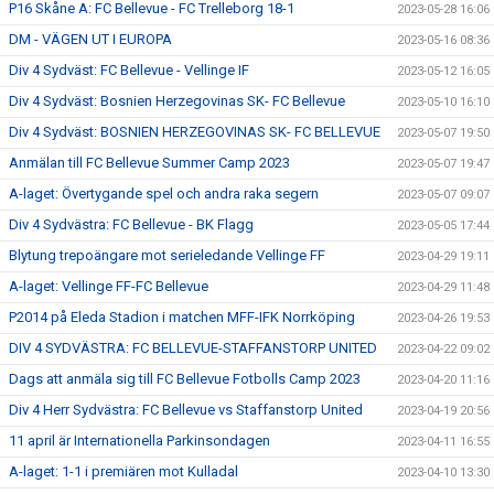
P16 Skåne A: FC Bellevue - FC Trelleborg 18-1
2023-05-28 16:06
DM - VÄGEN UT I EUROPA
2023-05-16 08:36
Div 4 Sydväst: FC Bellevue - Vellinge IF
2023-05-12 16:05
Div 4 Sydväst: Bosnien Herzegovinas SK- FC Bellevue
2023-05-10 16:10
Div 4 Sydväst: BOSNIEN HERZEGOVINAS SK- FC BELLEVUE
2023-05-07 19:50
Anmälan till FC Bellevue Summer Camp 2023
2023-05-07 19:47
A-laget: Övertygande spel och andra raka segern
2023-05-07 09:07
Div 4 Sydvästra: FC Bellevue - BK Flagg
2023-05-05 17:44
Blytung trepoängare mot serieledande Vellinge FF
2023-04-29 19:11
A-laget: Vellinge FF-FC Bellevue
2023-04-29 11:48
P2014 på Eleda Stadion i matchen MFF-IFK Norrköping
2023-04-26 19:53
DIV 4 SYDVÄSTRA: FC BELLEVUE-STAFFANSTORP UNITED
2023-04-22 09:02
Dags att anmäla sig till FC Bellevue Fotbolls Camp 2023
2023-04-20 11:16
Div 4 Herr Sydvästra: FC Bellevue vs Staffanstorp United
2023-04-19 20:56
11 april är Internationella Parkinsondagen
2023-04-11 16:55
A-laget: 1-1 i premiären mot Kulladal
2023-04-10 13:30