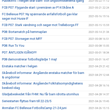
Publikinfo: I helgen drar barn- och ungdomsserierna igång
2021-05-22 11:12
FCB P07: Flygande start i premiären av P14 Skåne A
2021-05-21 22:24
FC Bellevue P07: Ny spännande anfallsfotboll gav klar
2021-05-16 19:16
seger mot Husie IF
FCB P07: Stark vändning och seger mot Trelleborgs FF
2021-05-15 15:59
P08: Bortamatch på hemmaplan
2021-05-14 21:34
FCB P07: Storseger mot MFF
2021-05-08 16:51
P08: Run To You
2021-05-08 15:05
P07: ÄNTLIGEN IGÅNG!!!!
2021-05-01 18:34
P08 demonstrerar fotbollsglädje 1 maj!
2021-05-01 16:47
Enstaka matcher i helgen
2021-04-29 21:42
Skåneboll informerar: Angående enstaka matcher för barn
2021-04-29 12:44
& ungdomar
Skåneboll informerar: Angående Folkhälsomyndighetens
2021-04-28 16:16
besked idag
Glädjebeskedet från FHM: Nu får barn idrotta utomhus
2021-04-28 14:37
Seriestarten flyttas fram till 22-23/5
2021-04-26 19:45
Anmälan FC Bellevue FotbollsCamp 21-24 juni
2021-04-26 15:15