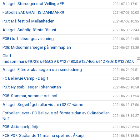
A-laget: Storseger mot Vellinge FF
2021-07-10 17:01
Fotbolls EM: GRATTIS DANMARK!!
2021-07-03 20:03
P07: Målfest på Mellanheden
2021-07-02 10:35
A-laget: Snöplig första förlust
2021-06-30 22:43
P08 i tuff säsongsavslutning
2021-06-29 21:55
P08: Midsommarseger på hemmaplan
2021-06-27 13:38
Glad
2
midsommar&#9728;&#65039;&#127480;&#127466;&#127803;&#127827;
A-laget: Fjärde raka segern och serieledning
2021-06-24 09:51
FC Bellevue Camp - Dag 1
2021-06-22 06:48
P07: Ny stabil seger i ökenhettan
2021-06-20 18:58
P08: Sommar, sommar och sol...
2021-06-20 17:54
A-laget: Segertåget rullar vidare i 32 C° värme
2021-06-19 17:56
Fotbollen lever - FC Bellevue på första sidan av Skånebollen
2021-06-18 19:27
Nr 2
P08: Äkta spelglädje
2021-06-17 08:54
FCB P07: Strålande 11-manna spel mot Åkarp
2021-06-13 18:56