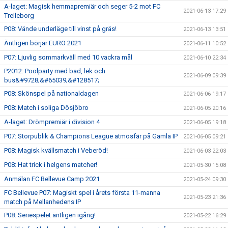
A-laget: Magisk hemmapremiär och seger 5-2 mot FC
2021-06-13 17:29
Trelleborg
P08: Vände underläge till vinst på gräs!
2021-06-13 13:51
Äntligen börjar EURO 2021
2021-06-11 10:52
P07: Ljuvlig sommarkväll med 10 vackra mål
2021-06-10 22:34
P2012: Poolparty med bad, lek och
2021-06-09 09:39
bus&#9728;&#65039;&#128517;
P08: Skönspel på nationaldagen
2021-06-06 19:17
P08: Match i soliga Dösjöbro
2021-06-05 20:16
A-laget: Drömpremiär i division 4
2021-06-05 19:18
P07: Storpublik & Champions League atmosfär på Gamla IP
2021-06-05 09:21
P08: Magisk kvällsmatch i Veberöd!
2021-06-03 22:03
P08: Hat trick i helgens matcher!
2021-05-30 15:08
Anmälan FC Bellevue Camp 2021
2021-05-24 09:30
FC Bellevue P07: Magiskt spel i årets första 11-manna
2021-05-23 21:36
match på Mellanhedens IP
P08: Seriespelet äntligen igång!
2021-05-22 16:29