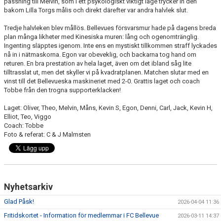
passning till Melvin, som i ett psykologiskt viktigt läge trycker in den
bakom Lilla Torgs målis och direkt därefter var andra halvlek slut.
Tredje halvleken blev mållös. Bellevues försvarsmur hade på dagens breda
plan många likheter med Kinesiska muren: lång och ogenomtränglig.
Ingenting släpptes igenom. Inte ens en mystiskt tillkommen straff lyckades
nå in i nätmaskorna. Egon var obeveklig, och backarna tog hand om
returen. En bra prestation av hela laget, även om det ibland såg lite
tilltrasslat ut, men det skyller vi på kvadratplanen. Matchen slutar med en
vinst till det Bellevueska maskineriet med 2-0. Grattis laget och coach
Tobbe från den trogna supporterklacken!
Laget: Oliver, Theo, Melvin, Måns, Kevin S, Egon, Denni, Carl, Jack, Kevin H,
Elliot, Teo, Viggo
Coach: Tobbe
Foto & referat: C & J Malmsten
Nyhetsarkiv
Glad Påsk!
2026-04-04 11:36
Fritidskortet - Information för medlemmar i FC Bellevue
2026-03-11 14:37