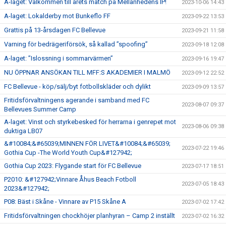
A-laget: Välkommen till årets match på Mellanhedens IP!
2023-10-06 14:43
A-laget: Lokalderby mot Bunkeflo FF
2023-09-22 13:53
Grattis på 13-årsdagen FC Bellevue
2023-09-21 11:58
Varning för bedrägeriförsök, så kallad ”spoofing”
2023-09-18 12:08
A-laget: ”Islossning i sommarvärmen”
2023-09-16 19:47
NU ÖPPNAR ANSÖKAN TILL MFF:S AKADEMIER I MALMÖ
2023-09-12 22:52
FC Bellevue - köp/sälj/byt fotbollskläder och dylikt
2023-09-09 13:57
Fritidsförvaltningens agerande i samband med FC
2023-08-07 09:37
Bellevues Summer Camp
A-laget: Vinst och styrkebesked för herrarna i genrepet mot
2023-08-06 09:38
duktiga LB07
&#10084;&#65039;MINNEN FÖR LIVET&#10084;&#65039;
2023-07-22 19:46
Gothia Cup -The World Youth Cup&#127942;
Gothia Cup 2023: Flygande start för FC Bellevue
2023-07-17 18:51
P2010: &#127942;Vinnare Åhus Beach Fotboll
2023-07-05 18:43
2023&#127942;
P08: Bäst i Skåne - Vinnare av P15 Skåne A
2023-07-02 17:42
Fritidsförvaltningen chockhöjer planhyran – Camp 2 inställt
2023-07-02 16:32