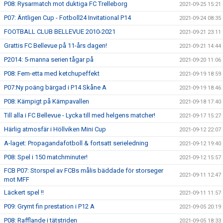
P08: Rysarmatch mot duktiga FC Trelleborg
2021-09-25 15:21
P07: Äntligen Cup - Fotboll24 Invitational P14
2021-09-24 08:35
FOOTBALL CLUB BELLEVUE 2010-2021
2021-09-21 23:11
Grattis FC Bellevue på 11-års dagen!
2021-09-21 14:44
P2014: 5-manna serien tågar på
2021-09-20 11:06
P08: Fem-etta med ketchupeffekt
2021-09-19 18:59
P07:Ny poäng bärgad i P14 Skåne A
2021-09-19 18:46
P08: Kämpigt på Kämpavallen
2021-09-18 17:40
Till alla i FC Bellevue - Lycka till med helgens matcher!
2021-09-17 15:27
Härlig atmosfär i Höllviken Mini Cup
2021-09-12 22:07
A-laget: Propagandafotboll & fortsatt serieledning
2021-09-12 19:40
P08: Spel i 150 matchminuter!
2021-09-12 15:57
FCB P07: Storspel av FCBs målis bäddade för storseger
2021-09-11 12:47
mot MFF
Läckert spel !!
2021-09-11 11:57
P09: Grymt fin prestation i P12 A
2021-09-05 20:19
P08: Rafflande i tätstriden
2021-09-05 18:33