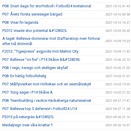
P08: Snart dags för storfotboll i Fotboll24 Invitational
2021-10-16 01:43
P07: Årets första serieseger bärgad
2021-10-16 00:58
P08: Visar fin laganda
2021-10-10 14:27
P2012 visade stor potential &#128525;
2021-10-09 20:20
A-laget: Bellevue dominerar mot Staffanstorp men förlorar
2021-10-09 19:23
efter två drömmål
F2012: ”Tigerpress” avgjorde mot Malmö City
2021-10-09 17:45
P07: Bellevue ”on fire” i P14 Skåne A&#128293;
2021-10-06 22:10
P08: I regn, ösregn och slutligen skyfall
2021-10-05 21:05
P08: En härlig fotbollshelg
2021-10-03 21:01
P07: Målfyrverkeri mot Höllviken och en sexmålsskytt
2021-10-03 19:05
P07: Tung seger i P14 Skåne A
2021-10-02 21:22
P08: Teambuilding i vackra Häckeberga naturreservat
2021-09-27 17:47
P07: Bellevue top 3 defensivt i Fotboll24 U14
2021-09-27 11:28
P2013 på naturgräs &#128525;
2021-09-26 21:16
Medaljregn över våra knattar !!
2021-09-26 16:37