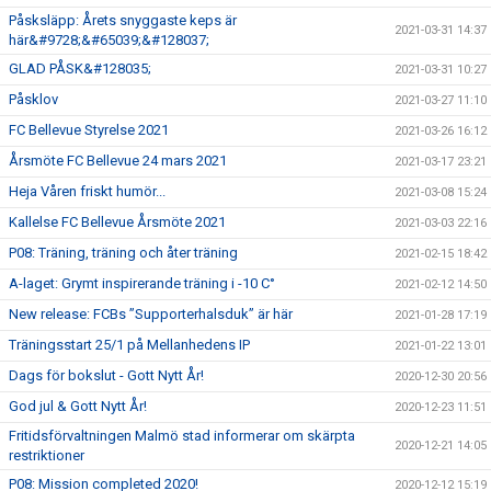
Påsksläpp: Årets snyggaste keps är
2021-03-31 14:37
här&#9728;&#65039;&#128037;
GLAD PÅSK&#128035;
2021-03-31 10:27
Påsklov
2021-03-27 11:10
FC Bellevue Styrelse 2021
2021-03-26 16:12
Årsmöte FC Bellevue 24 mars 2021
2021-03-17 23:21
Heja Våren friskt humör...
2021-03-08 15:24
Kallelse FC Bellevue Årsmöte 2021
2021-03-03 22:16
P08: Träning, träning och åter träning
2021-02-15 18:42
A-laget: Grymt inspirerande träning i -10 C°
2021-02-12 14:50
New release: FCBs ”Supporterhalsduk” är här
2021-01-28 17:19
Träningsstart 25/1 på Mellanhedens IP
2021-01-22 13:01
Dags för bokslut - Gott Nytt År!
2020-12-30 20:56
God jul & Gott Nytt År!
2020-12-23 11:51
Fritidsförvaltningen Malmö stad informerar om skärpta
2020-12-21 14:05
restriktioner
P08: Mission completed 2020!
2020-12-12 15:19