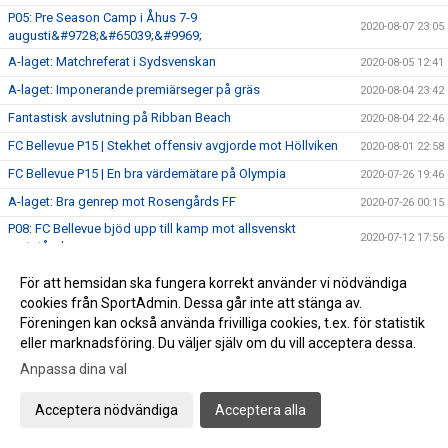
P05: Pre Season Camp i Åhus 7-9
2020-08-07 23:05
augusti&#9728;&#65039;&#9969;
A-laget: Matchreferat i Sydsvenskan
2020-08-05 12:41
A-laget: Imponerande premiärseger på gräs
2020-08-04 23:42
Fantastisk avslutning på Ribban Beach
2020-08-04 22:46
FC Bellevue P15 | Stekhet offensiv avgjorde mot Höllviken
2020-08-01 22:58
FC Bellevue P15 | En bra värdemätare på Olympia
2020-07-26 19:46
A-laget: Bra genrep mot Rosengårds FF
2020-07-26 00:15
P08: FC Bellevue bjöd upp till kamp mot allsvenskt
2020-07-12 17:56
motstånd
Anmälan: FC Bellevue Camp 10-13 augusti
2020-06-29 10:13
För att hemsidan ska fungera korrekt använder vi nödvändiga
A-laget: ”Underbar Grillkväll” - Mycket roligt, gott och
cookies från SportAdmin. Dessa går inte att stänga av.
2020-06-23 08:06
trevligt!
Föreningen kan också använda frivilliga cookies, t.ex. för statistik
eller marknadsföring. Du väljer själv om du vill acceptera dessa.
A-laget: Succélaget FC Bellevue till MM-Final
2020-06-19 07:30
Anpassa dina val
Campdag 3: Rekordvärme och besök av ”ICA Mats”
2020-06-18 09:44
MM-semifinal: FC Bellevue - Balkan
2020-06-16 20:17
Acceptera nödvändiga
Acceptera alla
FC Bellevue Camp - Dag 2
2020-06-16 18:49