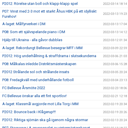
P2012: Rörelse utan boll och klapp-klapp spel
2022-03-14 18:14
P07: Vinst med 2-3 mot ett starkt Åhus HBK på ett idylliskt
2022-03-13 19:23
Furehov!
A-laget: Målfyrverkeri i DM
2022-03-13 17:04
P08: Som ett självspelande piano i DM
2022-03-13 14:12
Hjälp till Ukraina - alla gåvor dubblas
2022-03-12 01:34
A-laget: Rekordungt Bellevue besegrar MFF i MM
2022-03-09 22:59
P2012: Hög underhållning & straffdrama i slutsekunderna
2022-03-06 21:03
P08: Målkalas inledde Distriktsmästerskapen
2022-03-06 15:28
P2012 Strålande sol och strålande insats
2022-03-05 20:24
P08: Fredagkväll med underhållande fotboll
2022-03-04 23:13
FC Bellevue Årsmöte 2022
2022-02-23 18:06
FC Bellevue önskar alla ett fint sportlov!
2022-02-21 12:18
A-laget: Klassmål avgjorde mot Lilla Torg i MM
2022-02-19 20:34
P2012: Bounce back i Klågerup!!!
2022-02-19 20:26
P2012: Riktiga sjömän ska gå igenom några stormar
2022-02-13 20:24
P07: Storseger i A-gruppspelet av vintermästerskapet