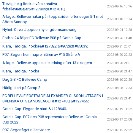
Trevlig helg önskar våra kreativa
2022-09-16 13:16
fcbellevuetjejer&#127809;&#127810;
A-laget: Bellevue hakar på i toppstriden efter seger 5-1 mot
2022-09-10 19:14
Södra Sandby
Nyhet: Oliver Jeppson ny ungdomsansvarig
2022-09-04 12:28
Fotboll24 följer FC Bellevue P08 på Gothia Cup
2022-08-26 11:48
Klara, Färdiga, Plocka&#127822;&#9728;&#65039;
2022-08-21 23:01
P07: Seger i hemmapremiären av P15 Skåne A
2022-08-20 22:23
A-laget: Bellevue upp i serieledning efter 13:e segern
2022-08-20 21:51
Klara, Färdiga, Plocka
2022-08-20 21:47
Dag 2-3 FC Bellevue Camp
2022-08-10 20:28
Härlig start på Camp 2
2022-08-08 17:33
FC BELLEVUE FOSTRADE ALEXANDER OLSSON UTTAGEN I
2022-07-23 21:41
SVENSKA U15 LANDSLAGET&#127480;&#127466;
Gothia Cup: Flygande start &#128640;
2022-07-19 11:22
Gothia Cup: P07 och P08 representerar Bellevue i Gothia
2022-07-17 20:08
Cup 2022
P07: Segertåget rullar vidare
2022-07-15 22:22