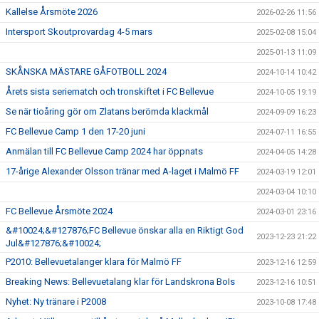
Kallelse Årsmöte 2026
2026-02-26 11:56
Intersport Skoutprovardag 4-5 mars
2025-02-08 15:04
2025-01-13 11:09
SKÅNSKA MÄSTARE GÅFOTBOLL 2024
2024-10-14 10:42
Årets sista seriematch och tronskiftet i FC Bellevue
2024-10-05 19:19
Se när tioåring gör om Zlatans berömda klackmål
2024-09-09 16:23
FC Bellevue Camp 1 den 17-20 juni
2024-07-11 16:55
Anmälan till FC Bellevue Camp 2024 har öppnats
2024-04-05 14:28
17-årige Alexander Olsson tränar med A-laget i Malmö FF
2024-03-19 12:01
2024-03-04 10:10
FC Bellevue Årsmöte 2024
2024-03-01 23:16
&#10024;&#127876;FC Bellevue önskar alla en Riktigt God
2023-12-23 21:22
Jul&#127876;&#10024;
P2010: Bellevuetalanger klara för Malmö FF
2023-12-16 12:59
Breaking News: Bellevuetalang klar för Landskrona BoIs
2023-12-16 10:51
Nyhet: Ny tränare i P2008
2023-10-08 17:48