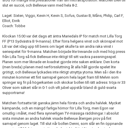
stod för många fina prestationer från sin mittfältsposition. Matchen blev till
slut en succé, och Bellevue vann med hela 8-2.
Laget: Sixten, Viggo, Kevin H, Kevin S, Sofus, Gustav B, Måns, Philip, Carl F,
Elliot, Enrik
Coach: Tobbe
Klockan 15:00 var det dags att äntra Mariedals IP för match mot Lilla Torg
FF (P13 Sydvästra B 9-manna). Efter förra helgens vinst och skönspel mot
LB var det idag upp till bevis om laget skulle ta sin andra raka vinst i
seriespelet för 9-manna. Matchen började lite trevande och med hög press
från Lilla Torg så fick Bellevue inte riktigt till sitt vackra passningsspel.
Planen som mer liknade en kvadrat gjorde inte saken enklare. Den korta
(men breda) planen med nerförssluttning åt alla håll gjorde spelet lite
grötigt, och Bellevue lyckades inte riktigt utnyttja ytorna. Men så i den 8:e
minuten kommer ett fint samspel genom hela laget fram till Melvin som
springer sig fri på högerkanten och skickar bollen till rätt adress: tröja nr 33
Oliver som säkert slår in 0-1 och vilt jubel uppstår bland di guld-svarta
supportrarna!
Matchen fortsatte tät ganska jämn hela första och andra halvlek. Mycket
kämpande, och en mängd farliga hörnor för Lilla Torg, men Egon var
omutlig i målet, med flera synnerligen TV-mässiga räddningar. I absolut
sista minuten av andra halvlek visade Bellevue återigen prov på fint
samspel genom laget. Till slut når bollen Denni, som slår en fin öppnande