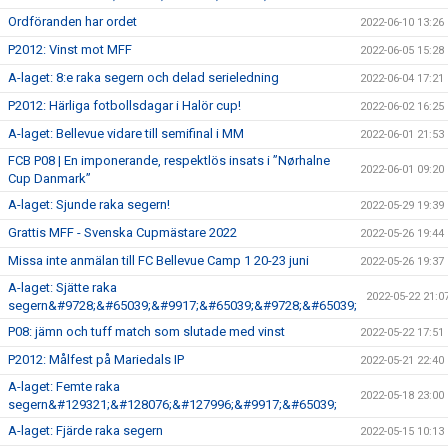
Ordföranden har ordet
2022-06-10 13:26
P2012: Vinst mot MFF
2022-06-05 15:28
A-laget: 8:e raka segern och delad serieledning
2022-06-04 17:21
P2012: Härliga fotbollsdagar i Halör cup!
2022-06-02 16:25
A-laget: Bellevue vidare till semifinal i MM
2022-06-01 21:53
FCB P08 | En imponerande, respektlös insats i ”Nørhalne
2022-06-01 09:20
Cup Danmark”
A-laget: Sjunde raka segern!
2022-05-29 19:39
Grattis MFF - Svenska Cupmästare 2022
2022-05-26 19:44
Missa inte anmälan till FC Bellevue Camp 1 20-23 juni
2022-05-26 19:37
A-laget: Sjätte raka
2022-05-22 21:0
segern&#9728;&#65039;&#9917;&#65039;&#9728;&#65039;
P08: jämn och tuff match som slutade med vinst
2022-05-22 17:51
P2012: Målfest på Mariedals IP
2022-05-21 22:40
A-laget: Femte raka
2022-05-18 23:00
segern&#129321;&#128076;&#127996;&#9917;&#65039;
A-laget: Fjärde raka segern
2022-05-15 10:13