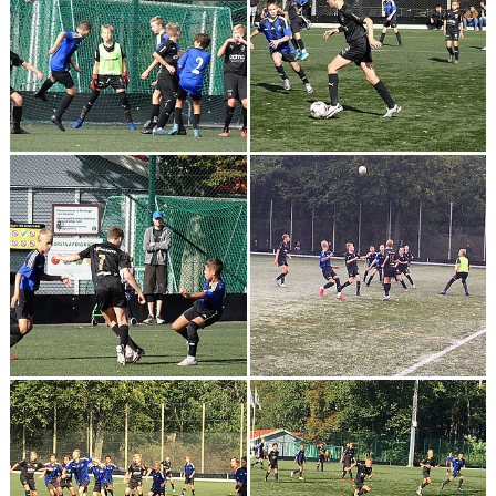
KLÄDBESTÄLLNING
SPONSORER
KLUBBMAGASIN
NATIONELLA SPELFORMER
PROVTRÄNING
SKADEBEHANDLING
VÄRDEGRUND
FOTBOLLSCAMP 2026
TRÄNARUTBILDNING
SUPPORTERPRYLAR