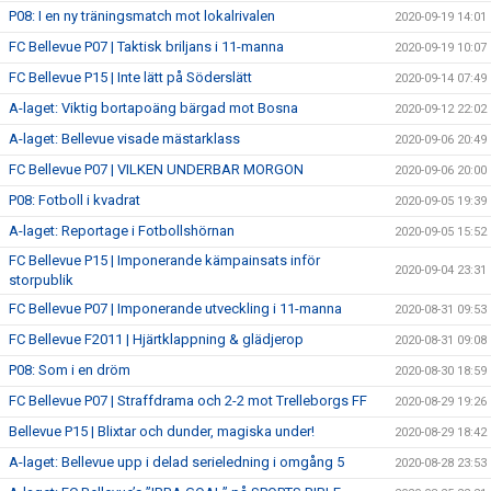
P08: I en ny träningsmatch mot lokalrivalen
2020-09-19 14:01
FC Bellevue P07 | Taktisk briljans i 11-manna
2020-09-19 10:07
FC Bellevue P15 | Inte lätt på Söderslätt
2020-09-14 07:49
A-laget: Viktig bortapoäng bärgad mot Bosna
2020-09-12 22:02
A-laget: Bellevue visade mästarklass
2020-09-06 20:49
FC Bellevue P07 | VILKEN UNDERBAR MORGON
2020-09-06 20:00
P08: Fotboll i kvadrat
2020-09-05 19:39
A-laget: Reportage i Fotbollshörnan
2020-09-05 15:52
FC Bellevue P15 | Imponerande kämpainsats inför
2020-09-04 23:31
storpublik
FC Bellevue P07 | Imponerande utveckling i 11-manna
2020-08-31 09:53
FC Bellevue F2011 | Hjärtklappning & glädjerop
2020-08-31 09:08
P08: Som i en dröm
2020-08-30 18:59
FC Bellevue P07 | Straffdrama och 2-2 mot Trelleborgs FF
2020-08-29 19:26
Bellevue P15 | Blixtar och dunder, magiska under!
2020-08-29 18:42
A-laget: Bellevue upp i delad serieledning i omgång 5
2020-08-28 23:53