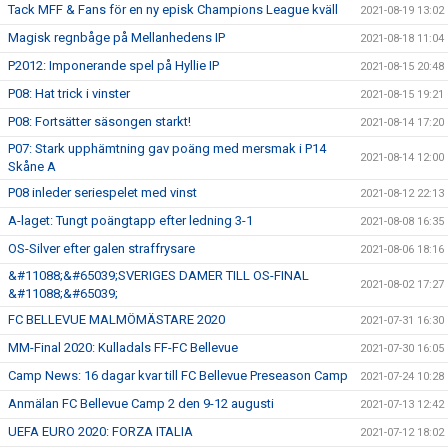
Tack MFF & Fans för en ny episk Champions League kväll
2021-08-19 13:02
Magisk regnbåge på Mellanhedens IP
2021-08-18 11:04
P2012: Imponerande spel på Hyllie IP
2021-08-15 20:48
P08: Hat trick i vinster
2021-08-15 19:21
P08: Fortsätter säsongen starkt!
2021-08-14 17:20
P07: Stark upphämtning gav poäng med mersmak i P14
2021-08-14 12:00
Skåne A
P08 inleder seriespelet med vinst
2021-08-12 22:13
A-laget: Tungt poängtapp efter ledning 3-1
2021-08-08 16:35
OS-Silver efter galen straffrysare
2021-08-06 18:16
&#11088;&#65039;SVERIGES DAMER TILL OS-FINAL
2021-08-02 17:27
&#11088;&#65039;
FC BELLEVUE MALMÖMÄSTARE 2020
2021-07-31 16:30
MM-Final 2020: Kulladals FF-FC Bellevue
2021-07-30 16:05
Camp News: 16 dagar kvar till FC Bellevue Preseason Camp
2021-07-24 10:28
Anmälan FC Bellevue Camp 2 den 9-12 augusti
2021-07-13 12:42
UEFA EURO 2020: FORZA ITALIA
2021-07-12 18:02