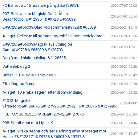
FC Bellevue U15 mästare på nytt &#129351;
2022-07-07 22:02
P07: Bellevue tar Magiskt Guld i Åhus
2022-07-07 08:54
Beachfotboll&#129351;&#9728;&#65039;
&#9728;&#65039;Glad Midsommar&#9728;&#65039;
2022-06-24 15:15
A-laget: Bellevue till sommarupperhållet som serieledare!
2022-06-24 13:36
&#9728;&#65039;Magisk avslutning på
2022-06-23 16:31
Camp&#9728;&#65039;&#128703;
Dag 3 med slalomtävling &#128525;
2022-06-22 23:07
Vattenlek dag 2
2022-06-21 22:26
Bilder FC Bellevue Camp dag 2
2022-06-21 20:42
Efterlängtad Camp
2022-06-20 22:20
A-laget: 10:e raka segern efter drömvändning
2022-06-14 22:32
P2012: Magnifik
2022-06-14 
vårsäsong&#128076;&#127996;&#129321;&#128076;&#127996;
FCB P07: SERIESEGRARE&#127942;&#127870;
2022-06-12 20:24
P08: Stabil vinst mot Hyllie IK
2022-06-11 21:46
A-laget: 9 raka segrar och serieledning efter storseger mot
2022-06-11 17:37
Husie IF&#128171;&#9728;&#65039;&#9757;&