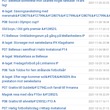
P07: Bellevue dominerar mot Skånes högst rankade 14-års
2021-11-20 22:25
lag!
A-laget: Säsongsavslutning med
mersmak&#128079;&#127996;&#128079;&#127996;&#128079;&#127996;&#
P08: Succé i Olympic cup!!
2021-11-20 18:34
Old boys / Old girls premiär &#128525;
2021-11-17 23:12
FC Bellevue: Omklädningsrum på gång på Mellanhedens IP
2021-11-12 12:36
A-laget: Storseger mot serieledarna IFK Klagshamn
2021-11-06 23:38
P07: Bellevue i semifinal i Halör Invitational P14
2021-11-04 08:51
A-laget: Mästarklass av Bellevue
2021-10-30 10:50
A-laget: Fredagsfotboll på Limhamns IP
2021-10-29 15:34
P08: Tack Tobbe för fem strålande fotbollsår!
2021-10-25 18:55
A-laget: Efter regn kommer sol&#9728;&#65039; Bra
2021-10-24 00:45
prestation mot serieledarna
P07: Grattis till Guldet&#127942;och farväl till 9-manna
2021-10-23 10:50
Magisk resa med våra P10or &#128525;
2021-10-18 22:09
P08: Grattis till silvret&#129352;i P13 A
2021-10-17 16:11
P07: Härlig fotbollslördag i Hittarp Invitational
2021-10-16 21:15