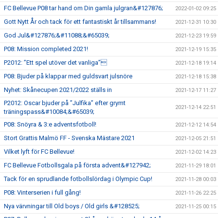
FC Bellevue P08 tar hand om Din gamla julgran&#127876;
2022-01-02 09:25
Gott Nytt År och tack för ett fantastiskt år tillsammans!
2021-12-31 10:30
God Jul&#127876;&#11088;&#65039;
2021-12-23 19:59
P08: Mission completed 2021!
2021-12-19 15:35
P2012: ”Ett spel utöver det vanliga”
2021-12-18 19:14
P08: Bjuder på klappar med guldsvart julsnöre
2021-12-18 15:38
Nyhet: Skånecupen 2021/2022 ställs in
2021-12-17 11:27
P2012: Oscar bjuder på ”Julfika” efter grymt
2021-12-14 22:51
träningspass&#10084;&#65039;
P08: Snöyra & 3:e adventsfotboll!
2021-12-12 14:54
Stort Grattis Malmö FF - Svenska Mästare 2021
2021-12-05 21:51
Vilket lyft för FC Bellevue!
2021-12-02 14:23
FC Bellevue Fotbollsgala på första advent&#127942;
2021-11-29 18:01
Tack för en sprudlande fotbollslördag i Olympic Cup!
2021-11-28 00:03
P08: Vinterserien i full gång!
2021-11-26 22:25
Nya värvningar till Old boys / Old girls &#128525;
2021-11-25 00:15