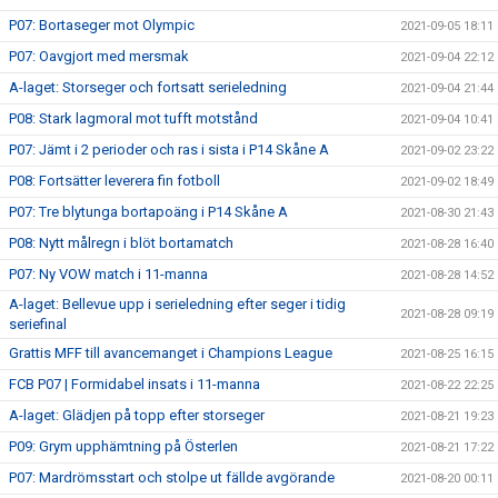
P07: Bortaseger mot Olympic
2021-09-05 18:11
P07: Oavgjort med mersmak
2021-09-04 22:12
A-laget: Storseger och fortsatt serieledning
2021-09-04 21:44
P08: Stark lagmoral mot tufft motstånd
2021-09-04 10:41
P07: Jämt i 2 perioder och ras i sista i P14 Skåne A
2021-09-02 23:22
P08: Fortsätter leverera fin fotboll
2021-09-02 18:49
P07: Tre blytunga bortapoäng i P14 Skåne A
2021-08-30 21:43
P08: Nytt målregn i blöt bortamatch
2021-08-28 16:40
P07: Ny VOW match i 11-manna
2021-08-28 14:52
A-laget: Bellevue upp i serieledning efter seger i tidig
2021-08-28 09:19
seriefinal
Grattis MFF till avancemanget i Champions League
2021-08-25 16:15
FCB P07 | Formidabel insats i 11-manna
2021-08-22 22:25
A-laget: Glädjen på topp efter storseger
2021-08-21 19:23
P09: Grym upphämtning på Österlen
2021-08-21 17:22
P07: Mardrömsstart och stolpe ut fällde avgörande
2021-08-20 00:11