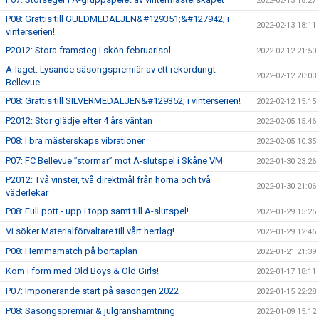
2022-02-13 18:27
P08: Grattis till GULDMEDALJEN&#129351;&#127942; i
2022-02-13 18:11
vinterserien!
P2012: Stora framsteg i skön februarisol
2022-02-12 21:50
A-laget: Lysande säsongspremiär av ett rekordungt
2022-02-12 20:03
Bellevue
P08: Grattis till SILVERMEDALJEN&#129352; i vinterserien!
2022-02-12 15:15
P2012: Stor glädje efter 4 års väntan
2022-02-05 15:46
P08: I bra mästerskaps vibrationer
2022-02-05 10:35
P07: FC Bellevue ”stormar” mot A-slutspel i Skåne VM
2022-01-30 23:26
P2012: Två vinster, två direktmål från hörna och två
2022-01-30 21:06
väderlekar
P08: Full pott - upp i topp samt till A-slutspel!
2022-01-29 15:25
Vi söker Materialförvaltare till vårt herrlag!
2022-01-29 12:46
P08: Hemmamatch på bortaplan
2022-01-21 21:39
Kom i form med Old Boys & Old Girls!
2022-01-17 18:11
P07: Imponerande start på säsongen 2022
2022-01-15 22:28
P08: Säsongspremiär & julgranshämtning
2022-01-09 15:12