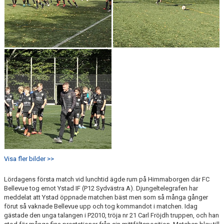
GÅBOLL
PROJEKT
DOMARE
GYMKORT NORDIC WELLNESS
FYSTRÄNING
POLICY SOCIALA MEDIER
FRITIDSKORTET 2026
Visa fler bilder >>
Lördagens första match vid lunchtid ägde rum på Himmaborgen där FC
Bellevue tog emot Ystad IF (P12 Sydvästra A). Djungeltelegrafen har
meddelat att Ystad öppnade matchen bäst men som så många gånger
förut så vaknade Bellevue upp och tog kommandot i matchen. Idag
gästade den unga talangen i P2010, tröja nr 21 Carl Fröjdh truppen, och han