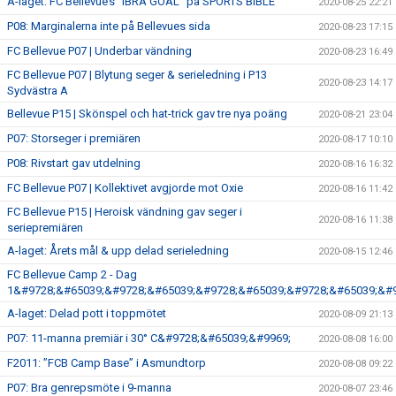
A-laget: FC Bellevue’s ”IBRA GOAL” på SPORTS BIBLE
2020-08-25 22:21
P08: Marginalerna inte på Bellevues sida
2020-08-23 17:15
FC Bellevue P07 | Underbar vändning
2020-08-23 16:49
FC Bellevue P07 | Blytung seger & serieledning i P13
2020-08-23 14:17
Sydvästra A
Bellevue P15 | Skönspel och hat-trick gav tre nya poäng
2020-08-21 23:04
P07: Storseger i premiären
2020-08-17 10:10
P08: Rivstart gav utdelning
2020-08-16 16:32
FC Bellevue P07 | Kollektivet avgjorde mot Oxie
2020-08-16 11:42
FC Bellevue P15 | Heroisk vändning gav seger i
2020-08-16 11:38
seriepremiären
A-laget: Årets mål & upp delad serieledning
2020-08-15 12:46
FC Bellevue Camp 2 - Dag
1&#9728;&#65039;&#9728;&#65039;&#9728;&#65039;&#9728;&#65039;&#9
A-laget: Delad pott i toppmötet
2020-08-09 21:13
P07: 11-manna premiär i 30° C&#9728;&#65039;&#9969;
2020-08-08 16:00
F2011: ”FCB Camp Base” i Asmundtorp
2020-08-08 09:22
P07: Bra genrepsmöte i 9-manna
2020-08-07 23:46