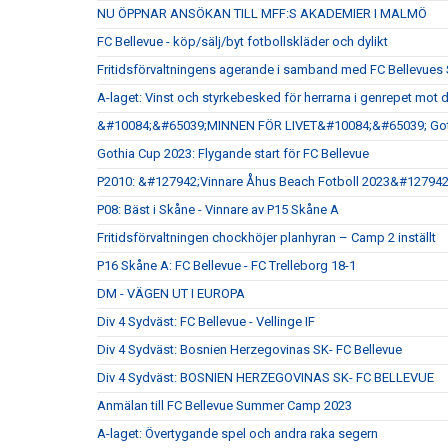
NU ÖPPNAR ANSÖKAN TILL MFF:S AKADEMIER I MALMÖ
FC Bellevue - köp/sälj/byt fotbollskläder och dylikt
Fritidsförvaltningens agerande i samband med FC Bellevu
A-laget: Vinst och styrkebesked för herrarna i genrepet mot 
&#10084;&#65039;MINNEN FÖR LIVET&#10084;&#65039; Goth
Gothia Cup 2023: Flygande start för FC Bellevue
P2010: &#127942;Vinnare Åhus Beach Fotboll 2023&#127942
P08: Bäst i Skåne - Vinnare av P15 Skåne A
Fritidsförvaltningen chockhöjer planhyran – Camp 2 inställt
P16 Skåne A: FC Bellevue - FC Trelleborg 18-1
DM - VÄGEN UT I EUROPA
Div 4 Sydväst: FC Bellevue - Vellinge IF
Div 4 Sydväst: Bosnien Herzegovinas SK- FC Bellevue
Div 4 Sydväst: BOSNIEN HERZEGOVINAS SK- FC BELLEVUE
Anmälan till FC Bellevue Summer Camp 2023
A-laget: Övertygande spel och andra raka segern