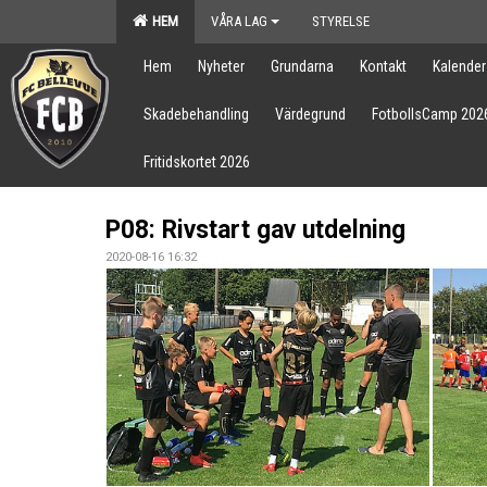
HEM
VÅRA LAG
STYRELSE
Hem
Nyheter
Grundarna
Kontakt
Kalender
Skadebehandling
Värdegrund
FotbollsCamp 202
Fritidskortet 2026
P08: Rivstart gav utdelning
2020-08-16 16:32