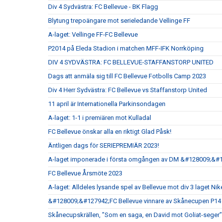
Div 4 Sydvästra: FC Bellevue - BK Flagg
Blytung trepoängare mot serieledande Vellinge FF
A-laget: Vellinge FF-FC Bellevue
P2014 på Eleda Stadion i matchen MFF-IFK Norrköping
DIV 4 SYDVÄSTRA: FC BELLEVUE-STAFFANSTORP UNITED
Dags att anmäla sig till FC Bellevue Fotbolls Camp 2023
Div 4 Herr Sydvästra: FC Bellevue vs Staffanstorp United
11 april är Internationella Parkinsondagen
A-laget: 1-1 i premiären mot Kulladal
FC Bellevue önskar alla en riktigt Glad Påsk!
Äntligen dags för SERIEPREMIÄR 2023!
A-laget imponerade i första omgången av DM &#128009;&#
FC Bellevue Årsmöte 2023
A-laget: Alldeles lysande spel av Bellevue mot div 3 laget Nik
&#128009;&#127942;FC Bellevue vinnare av Skånecupen P14
Skånecupskrällen, ”Som en saga, en David mot Goliat-seger”