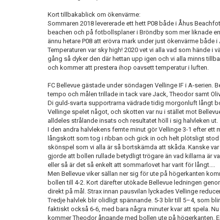
Kort tillbakablick om ökenvärme:
Sommaren 2018 levererade ett hett P08 både i Åhus Beachfot
beachen och på fotbollsplaner i Bröndby som mer liknade en
ännu hetare P08 att erövra mark under just ökenvärme både i
Temperaturen var sky high! 2020 vet vi alla vad som hände i v
gång så dyker den där hettan upp igen och vi alla minns tillb
och kommer att prestera ihop oavsett temperatur i luften.
FC Bellevue gästade under söndagen Vellinge IF i A-serien. Be
tempo och målen trillade in tack vare Jack, Theodor samt Oliv
Di guld-svarta supportrarna vädrade tidig morgonluft långt b
Vellinge spelet något, och skotten var nu i stället mot Bell
alldeles strålande insats och resultatet höll i sig halvleken ut.
I den andra halvlekens femte minut gör Vellinge 3-1 efter ett 
långskott som tog i ribban och gick in och helt plötsligt stod det
skönspel som vi alla är så bortskämda att skåda. Kanske var 
gjorde att bollen rullade betydligt trögare än vad killarna är
eller så är det så enkelt att sommarlovet har varit för långt....
Men Bellevue viker sällan ner sig för ute på högerkanten komm
bollen till 4-2. Kort därefter utökade Bellevue ledningen gen
direkt på mål. Strax innan pausvilan lyckades Vellinge reducera 
Tredje halvlek blir olidligt spännande. 5-3 blir till 5–4, som blir 
faktiskt också 6-6, med bara några minuter kvar att spela. Nu
kommer Theodor ångande med bollen ute på högerkanten. En f