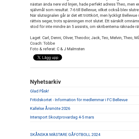
nästan ända nere vid linjen, hade perfekt adress Theo, men e
självmål som resultat. 7-6 till Bellevue, vilket också blev slutre
När slutsignalen går är det ett tröttkört, men lyckligt Belle
rättvis seger, trots spänningen mot slutet. Ett särskilt om
stod för inte mindre än 5 assists, om skribenterna räknade rät
Laget: Carl, Denni, Oliver, Theodor, Jack, Teo, Melvin, Theo, 
Coach: Tobbe
Foto & referat: C & J Malmsten
Nyhetsarkiv
Glad Påsk!
Fritidskortet - Information för medlemmar i FC Bellevue
Kallelse Årsmöte 2026
Intersport Skoutprovardag 4-5 mars
SKÅNSKA MÄSTARE GÅFOTBOLL 2024