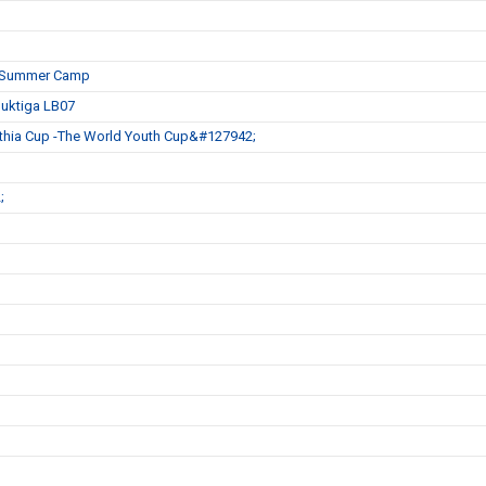
es Summer Camp
duktiga LB07
ia Cup -The World Youth Cup&#127942;
;