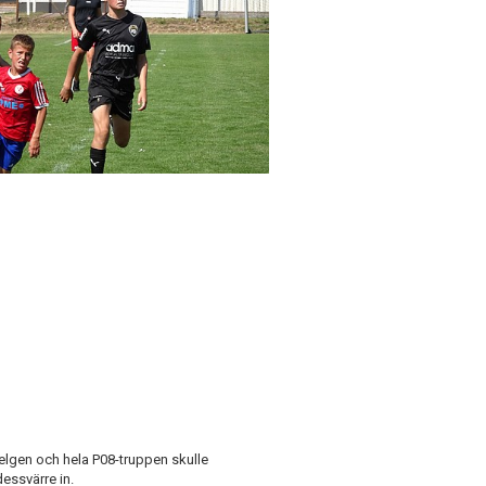
elgen och hela P08-truppen skulle
essvärre in.