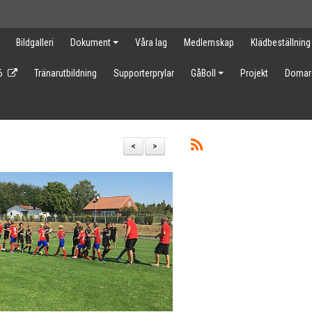
Bildgalleri
Dokument
Våra lag
Medlemskap
Klädbeställning
6
Tränarutbildning
Supporterprylar
GåBoll
Projekt
Domar
<
>