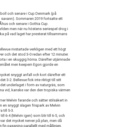
boll och senare i Cup Denmark (på
 savann). Sommaren 2019 fortsatte ett
 Åhus och senare i Gothia Cup.
ärlden men när nu höstens seriespel drog i
aka på vad laget har presterat tillsammans
llevue rivstartade verkligen med ett högt
er och det stod 3-0 redan efter 12 minuter.
orta i en skuggig hörna. Därefter utjämnade
evuemålet men keepern Egon gjorde en
mycket snyggt anfall och kort därefter ett
 3-2. Bellevue fick inte riktigt till sitt
det underlaget i form av naturgräs, som
 vana vid, kanske var den den tropiska värmen
er Melvin farande och sätter stilsäkert in
om en snyggt slagen frispark av Melvin
till 5-3.
till 6-4 (Melvin igen) som blir till 6-5, och
 var det mycket nerver på plan, men då
in passning parallellt med mållinjen,