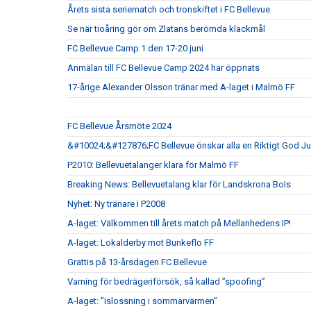
Årets sista seriematch och tronskiftet i FC Bellevue
Se när tioåring gör om Zlatans berömda klackmål
FC Bellevue Camp 1 den 17-20 juni
Anmälan till FC Bellevue Camp 2024 har öppnats
17-årige Alexander Olsson tränar med A-laget i Malmö FF
FC Bellevue Årsmöte 2024
&#10024;&#127876;FC Bellevue önskar alla en Riktigt God 
P2010: Bellevuetalanger klara för Malmö FF
Breaking News: Bellevuetalang klar för Landskrona BoIs
Nyhet: Ny tränare i P2008
A-laget: Välkommen till årets match på Mellanhedens IP!
A-laget: Lokalderby mot Bunkeflo FF
Grattis på 13-årsdagen FC Bellevue
Varning för bedrägeriförsök, så kallad ”spoofing”
A-laget: ”Islossning i sommarvärmen”