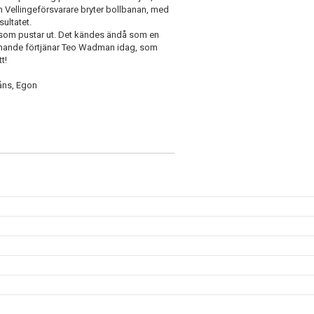
n Vellingeförsvarare bryter bollbanan, med
sultatet.
vue som pustar ut. Det kändes ändå som en
nämnande förtjänar Teo Wadman idag, som
t!
Måns, Egon