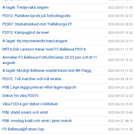
A-laget: Tredje raka segern
2022-05-07 17:40
P2012: Publiken bjöds på fotbollsgodis
2022-05-05 22:27
P2007: Styrkebesked mot Trelleborgs FF
2022-05-02 08:59
P2012: Kämpaglöd de luxe!
2022-05-01 14:36
A-laget: Ny imponerande trepoängare
2022-04-29 23:11
MFFs Erik Larsson tränar med FC Bellevue P2014
2022-04-27 17:37
Anmälan FC Bellevue FotbollsCamp 20-23 juni och 8-11
2022-04-25 14:21
augusti
A-laget: Modigt Bellevue visade klass mot BK Flagg
2022-04-24 19:20
P2012: Två matcher och två vinster
2022-04-24 18:31
P08: Läge lägga pennan efter läger-rapport
2022-04-24 12:20
Debut för våra P2015
2022-04-23 22:23
Våra F2014 gör debut i Höllviken
2022-04-23 21:47
P08: stabil insats och vinst
2022-04-23 15:46
P08: onsdag kväll och vinst i jämn match
2022-04-21 08:14
FC Bellevue@Future Cup
2022-04-15 21:56