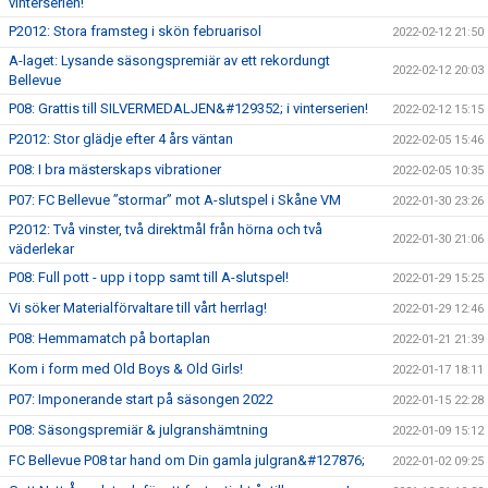
vinterserien!
P2012: Stora framsteg i skön februarisol
2022-02-12 21:50
A-laget: Lysande säsongspremiär av ett rekordungt
2022-02-12 20:03
Bellevue
P08: Grattis till SILVERMEDALJEN&#129352; i vinterserien!
2022-02-12 15:15
P2012: Stor glädje efter 4 års väntan
2022-02-05 15:46
P08: I bra mästerskaps vibrationer
2022-02-05 10:35
P07: FC Bellevue ”stormar” mot A-slutspel i Skåne VM
2022-01-30 23:26
P2012: Två vinster, två direktmål från hörna och två
2022-01-30 21:06
väderlekar
P08: Full pott - upp i topp samt till A-slutspel!
2022-01-29 15:25
Vi söker Materialförvaltare till vårt herrlag!
2022-01-29 12:46
P08: Hemmamatch på bortaplan
2022-01-21 21:39
Kom i form med Old Boys & Old Girls!
2022-01-17 18:11
P07: Imponerande start på säsongen 2022
2022-01-15 22:28
P08: Säsongspremiär & julgranshämtning
2022-01-09 15:12
FC Bellevue P08 tar hand om Din gamla julgran&#127876;
2022-01-02 09:25