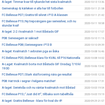
A-laget: Timmar kvar till rykande het sista kvalmatch
2020-10-13 13:36
Gemenskap & kärleken vi alla har till fotbollen
2020-10-11 21:58
FC Bellevue P07 | Grattis till silvret i P13 A-klassen
2020-10-11 21:42
FC Bellevue P15 | Ny trepoängare gav seriesilver, och nu
2020-10-11 18:58
stundar kval!
A-laget: 2-2 i kvalmatch 1 mot Båstads GIF
2020-10-10 17:57
P08: Seriesegern är säkrad!
2020-10-10 11:15
FC Bellevue P08 | Seriesegrare i P13 B
2020-10-10 09:39
A-laget: Kvalmatch 1 avbruten pga av åska
2020-10-08 16:46
FC Bellevue P05 | Bellevue klara för KVAL till P16 Nationella
2020-10-08 14:02
A-Laget: Kvalmatch borta mot Båstads GIF Onsdag 7/10 kl
2020-10-06 13:42
19:00
FC Bellevue P07 | Stark slutforcering nära ge resultat
2020-10-05 12:55
P08: Hat trick i segrar i helgens matcher!
2020-10-04 17:31
A-laget: Serietvåa och nu väntar kvalmatch mot Båstad
2020-10-03 19:54
FC Bellevue P15 | ”Just did it!”, tillbaka som tabelltvåa
2020-10-03 19:19
A-laget: Grattis Bellevue - klara för kval div 4!!
2020-09-29 21:57