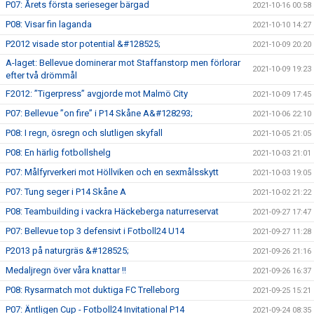
P07: Årets första serieseger bärgad
2021-10-16 00:58
P08: Visar fin laganda
2021-10-10 14:27
P2012 visade stor potential &#128525;
2021-10-09 20:20
A-laget: Bellevue dominerar mot Staffanstorp men förlorar
2021-10-09 19:23
efter två drömmål
F2012: ”Tigerpress” avgjorde mot Malmö City
2021-10-09 17:45
P07: Bellevue ”on fire” i P14 Skåne A&#128293;
2021-10-06 22:10
P08: I regn, ösregn och slutligen skyfall
2021-10-05 21:05
P08: En härlig fotbollshelg
2021-10-03 21:01
P07: Målfyrverkeri mot Höllviken och en sexmålsskytt
2021-10-03 19:05
P07: Tung seger i P14 Skåne A
2021-10-02 21:22
P08: Teambuilding i vackra Häckeberga naturreservat
2021-09-27 17:47
P07: Bellevue top 3 defensivt i Fotboll24 U14
2021-09-27 11:28
P2013 på naturgräs &#128525;
2021-09-26 21:16
Medaljregn över våra knattar !!
2021-09-26 16:37
P08: Rysarmatch mot duktiga FC Trelleborg
2021-09-25 15:21
P07: Äntligen Cup - Fotboll24 Invitational P14
2021-09-24 08:35