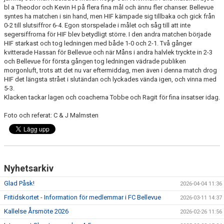
bl a Theodor och Kevin H på flera fina mål och ännu fler chanser. Bellevue
syntes ha matchen i sin hand, men HIF kämpade sig tillbaka och gick från
0-2 till slutsiffror 6-4. Egon storspelade i målet och såg till att inte
segersiffrorna för HIF blev betydligt större. I den andra matchen började
HIF starkast och tog ledningen med både 1-0 och 2-1. Två gånger
kvitterade Hassan för Bellevue och när Måns i andra halvlek tryckte in 2-3
och Bellevue för första gången tog ledningen vädrade publiken
morgonluft, trots att det nu var eftermiddag, men även i denna match drog
HIF det längsta strået i slutändan och lyckades vända igen, och vinna med
5-3.
Klacken tackar lagen och coacherna Tobbe och Ragit för fina insatser idag.
Foto och referat: C & J Malmsten
Nyhetsarkiv
Glad Påsk!
2026-04-04 11:36
Fritidskortet - Information för medlemmar i FC Bellevue
2026-03-11 14:37
Kallelse Årsmöte 2026
2026-02-26 11:56