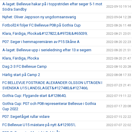
A-laget: Bellevue hakar på i toppstriden efter seger 5-1 mot
2022-09-10 19:14
Södra Sandby
Nyhet: Oliver Jeppson ny ungdomsansvarig
2022-09-04 12:28
Fotboll24 följer FC Bellevue P08 på Gothia Cup
2022-08-26 11:48
Klara, Färdiga, Plocka&#127822;&#9728;&#65039;
2022-08-21 23:01
P07: Seger i hemmapremiären av P15 Skåne A
2022-08-20 22:23
A-laget: Bellevue upp i serieledning efter 13:e segern
2022-08-20 21:51
Klara, Färdiga, Plocka
2022-08-20 21:47
Dag 2-3 FC Bellevue Camp
2022-08-10 20:28
Härlig start på Camp 2
2022-08-08 17:33
FC BELLEVUE FOSTRADE ALEXANDER OLSSON UTTAGEN I
2022-07-23 21:41
SVENSKA U15 LANDSLAGET&#127480;&#127466;
Gothia Cup: Flygande start &#128640;
2022-07-19 11:22
Gothia Cup: P07 och P08 representerar Bellevue i Gothia
2022-07-17 20:08
Cup 2022
P07: Segertåget rullar vidare
2022-07-15 22:22
FC Bellevue U15 mästare på nytt &#129351;
2022-07-07 22:02