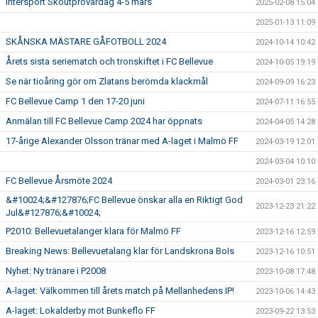
Intersport Skoutprovardag 4-5 mars
2025-02-08 15:04
2025-01-13 11:09
SKÅNSKA MÄSTARE GÅFOTBOLL 2024
2024-10-14 10:42
Årets sista seriematch och tronskiftet i FC Bellevue
2024-10-05 19:19
Se när tioåring gör om Zlatans berömda klackmål
2024-09-09 16:23
FC Bellevue Camp 1 den 17-20 juni
2024-07-11 16:55
Anmälan till FC Bellevue Camp 2024 har öppnats
2024-04-05 14:28
17-årige Alexander Olsson tränar med A-laget i Malmö FF
2024-03-19 12:01
2024-03-04 10:10
FC Bellevue Årsmöte 2024
2024-03-01 23:16
&#10024;&#127876;FC Bellevue önskar alla en Riktigt God
2023-12-23 21:22
Jul&#127876;&#10024;
P2010: Bellevuetalanger klara för Malmö FF
2023-12-16 12:59
Breaking News: Bellevuetalang klar för Landskrona BoIs
2023-12-16 10:51
Nyhet: Ny tränare i P2008
2023-10-08 17:48
A-laget: Välkommen till årets match på Mellanhedens IP!
2023-10-06 14:43
A-laget: Lokalderby mot Bunkeflo FF
2023-09-22 13:53