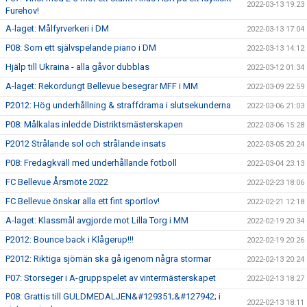
2022-03-13 19:23
Furehov!
A-laget: Målfyrverkeri i DM
2022-03-13 17:04
P08: Som ett självspelande piano i DM
2022-03-13 14:12
Hjälp till Ukraina - alla gåvor dubblas
2022-03-12 01:34
A-laget: Rekordungt Bellevue besegrar MFF i MM
2022-03-09 22:59
P2012: Hög underhållning & straffdrama i slutsekunderna
2022-03-06 21:03
P08: Målkalas inledde Distriktsmästerskapen
2022-03-06 15:28
P2012 Strålande sol och strålande insats
2022-03-05 20:24
P08: Fredagkväll med underhållande fotboll
2022-03-04 23:13
FC Bellevue Årsmöte 2022
2022-02-23 18:06
FC Bellevue önskar alla ett fint sportlov!
2022-02-21 12:18
A-laget: Klassmål avgjorde mot Lilla Torg i MM
2022-02-19 20:34
P2012: Bounce back i Klågerup!!!
2022-02-19 20:26
P2012: Riktiga sjömän ska gå igenom några stormar
2022-02-13 20:24
P07: Storseger i A-gruppspelet av vintermästerskapet
2022-02-13 18:27
P08: Grattis till GULDMEDALJEN&#129351;&#127942; i
2022-02-13 18:11