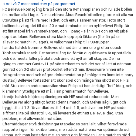
stod två 7-mannamatcher på programmet.
FC Bellevue kom igång bra på den stora 9-mannaplanen och rullade bollen
fint mellan alla i laget. Den uteblivna Åhus Beachfotbollen gjorde att alla var
utsvultna på att få lira med lädret, och entusiasmen var stor. Trots stort
bollinnehav tog det till den 20:e matchminuten innan nyförvärvet Philip får
ett fint inspel från vänsterkanten, och – pang - slår in 0-1 och ett vilt jubel
uppstod bland Bellevues stora klack uppe på läktaren (fler än på en
allsvensk match i nuläget). Vi välkomnar Philip till P08-truppen.
I andra halvlek kommer Bellevue ut med ännu mer energi efter coach
Tobbes taktiksnack. Det tar inte lång tid förrän di guldsvarta är uppställda
och det mesta faller på plats och ännu ett nytt anfall skapas. Denna
gången kommer Gustav H på vänsterkanten och det ser så lätt ut när man
gör rätt och 0-2 skrivs i protokollet efter 30 min. (Dessvärre hinner inte
fotograferna med och någon dokumentation på målgesten finns inte, sorry
Gustav.) Bellevue fortsätter sitt skönspel och många fina skott mot HIF:s
mål. Strax innan andra pausvilan visar Philip att han är riktigt ”het” idag, och
klämmer in ytterligare ett mål, i sin premiärmatch för Bellevue.
I tredje halvlek höjdes spänningen när HIF snabbt reducerade. Men
Bellevue var aldrig riktigt hotat i denna match, och Melvin såg lugnt och
tryggt till att 1-3 förvandlades till 1-4 och 1-5, och även om HIF putsade
siffrorna lite på slutet till 3-5, så levererade ett hett Bellevue idag, utan
problem, mot allsvenskt motstånd.
Eftermiddagens två drabbningar utspelades parallellt, vilket försvårade
rapporteringen för skribenterna, men båda matcherna var spännande och
jämna, och man kastades mellan hopp och förtvivlan. I ena matchen bjöd