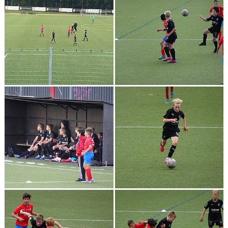
KLÄDBESTÄLLNING
SPONSORER
KLUBBMAGASIN
NATIONELLA SPELFORMER
PROVTRÄNING
SKADEBEHANDLING
VÄRDEGRUND
FOTBOLLSCAMP 2026
TRÄNARUTBILDNING
SUPPORTERPRYLAR