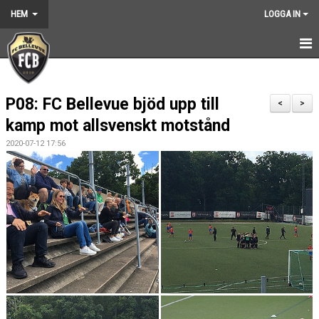
HEM
LOGGA IN
HEM
P08: FC Bellevue bjöd upp till
NYHETER
<
>
kamp mot allsvenskt motstånd
GRUNDARNA
2020-07-12 17:56
KONTAKT
KALENDER
BILDGALLERI
DOKUMENT
VÅRA LAG
MEDLEMSKAP