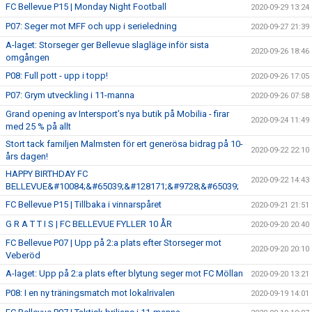
FC Bellevue P15 | Monday Night Football
2020-09-29 13:24
P07: Seger mot MFF och upp i serieledning
2020-09-27 21:39
A-laget: Storseger ger Bellevue slagläge inför sista
2020-09-26 18:46
omgången
P08: Full pott - upp i topp!
2020-09-26 17:05
P07: Grym utveckling i 11-manna
2020-09-26 07:58
Grand opening av Intersport’s nya butik på Mobilia - firar
2020-09-24 11:49
med 25 % på allt
Stort tack familjen Malmsten för ert generösa bidrag på 10-
2020-09-22 22:10
års dagen!
HAPPY BIRTHDAY FC
2020-09-22 14:43
BELLEVUE&#10084;&#65039;&#128171;&#9728;&#65039;
FC Bellevue P15 | Tillbaka i vinnarspåret
2020-09-21 21:51
G R A T T I S | FC BELLEVUE FYLLER 10 ÅR
2020-09-20 20:40
FC Bellevue P07 | Upp på 2:a plats efter Storseger mot
2020-09-20 20:10
Veberöd
A-laget: Upp på 2:a plats efter blytung seger mot FC Möllan
2020-09-20 13:21
P08: I en ny träningsmatch mot lokalrivalen
2020-09-19 14:01