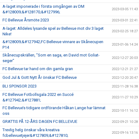
A-laget imponerade i första omgången av DM
2023-03-05 11:43
&#128009;&#128170;&#127996;
FC Bellevue Årsmöte 2023
2023-03-01 22:41
A-laget: Alldeles lysande spel av Bellevue mot div 3 laget
2023-02-25 18:27
Nike!
&#128009;&#127942;FC Bellevue vinnare av Skånecupen
2023-01-06 14:24
P14
Skånecupskrällen, ”Som en saga, en David mot Goliat-
2022-12-27 20:03
seger”
FC Bellevue tar hand om din gamla gran
2022-12-21 21:27
God Jul & Gott Nytt År önskar FC Bellevue
2022-12-20 20:47
BLI SPONSOR 2023
2022-11-28 16:38
FC Bellevue Fotbollsgala 2022 en Succé
2022-11-27 10:29
&#127942;&#127881;
FC Bellevue’s tidigare ordförande Håkan Lange har lämnat
2022-10-11 16:12
oss
GRATTIS PÅ 12-ÅRS DAGEN FC BELLEVUE
2022-09-21 10:28
Trevlig helg önskar våra kreativa
2022-09-16 13:16
fcbellevuetjejer&#127809;&#127810;