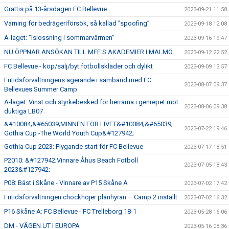
Grattis på 13-årsdagen FC Bellevue
2023-09-21 11:58
Varning för bedrägeriförsök, så kallad ”spoofing”
2023-09-18 12:08
A-laget: ”Islossning i sommarvärmen”
2023-09-16 19:47
NU ÖPPNAR ANSÖKAN TILL MFF:S AKADEMIER I MALMÖ
2023-09-12 22:52
FC Bellevue - köp/sälj/byt fotbollskläder och dylikt
2023-09-09 13:57
Fritidsförvaltningens agerande i samband med FC
2023-08-07 09:37
Bellevues Summer Camp
A-laget: Vinst och styrkebesked för herrarna i genrepet mot
2023-08-06 09:38
duktiga LB07
&#10084;&#65039;MINNEN FÖR LIVET&#10084;&#65039;
2023-07-22 19:46
Gothia Cup -The World Youth Cup&#127942;
Gothia Cup 2023: Flygande start för FC Bellevue
2023-07-17 18:51
P2010: &#127942;Vinnare Åhus Beach Fotboll
2023-07-05 18:43
2023&#127942;
P08: Bäst i Skåne - Vinnare av P15 Skåne A
2023-07-02 17:42
Fritidsförvaltningen chockhöjer planhyran – Camp 2 inställt
2023-07-02 16:32
P16 Skåne A: FC Bellevue - FC Trelleborg 18-1
2023-05-28 16:06
DM - VÄGEN UT I EUROPA
2023-05-16 08:36