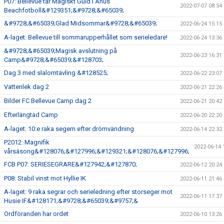
P07: Bellevue tar Magiskt Guld i Åhus
2022-07-07 08:54
Beachfotboll&#129351;&#9728;&#65039;
&#9728;&#65039;Glad Midsommar&#9728;&#65039;
2022-06-24 15:15
A-laget: Bellevue till sommarupperhållet som serieledare!
2022-06-24 13:36
&#9728;&#65039;Magisk avslutning på
2022-06-23 16:31
Camp&#9728;&#65039;&#128703;
Dag 3 med slalomtävling &#128525;
2022-06-22 23:07
Vattenlek dag 2
2022-06-21 22:26
Bilder FC Bellevue Camp dag 2
2022-06-21 20:42
Efterlängtad Camp
2022-06-20 22:20
A-laget: 10:e raka segern efter drömvändning
2022-06-14 22:32
P2012: Magnifik
2022-06-14 
vårsäsong&#128076;&#127996;&#129321;&#128076;&#127996;
FCB P07: SERIESEGRARE&#127942;&#127870;
2022-06-12 20:24
P08: Stabil vinst mot Hyllie IK
2022-06-11 21:46
A-laget: 9 raka segrar och serieledning efter storseger mot
2022-06-11 17:37
Husie IF&#128171;&#9728;&#65039;&#9757;&
Ordföranden har ordet
2022-06-10 13:26