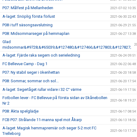
P07: Målfest på Mellanheden
2021-07-02 10:35
A-laget: Snöplig första förlust
2021-06-30 22:43
P08 i tuff säsongsavslutning
2021-06-29 21:55
P08: Midsommarseger på hemmaplan
2021-06-27 13:38
Glad
2
midsommar&#9728;&#65039;&#127480;&#127466;&#127803;&#127827;
A-laget: Fjärde raka segern och serieledning
2021-06-24 09:51
FC Bellevue Camp - Dag 1
2021-06-22 06:48
P07: Ny stabil seger i ökenhettan
2021-06-20 18:58
P08: Sommar, sommar och sol...
2021-06-20 17:54
A-laget: Segertåget rullar vidare i 32 C° värme
2021-06-19 17:56
Fotbollen lever - FC Bellevue på första sidan av Skånebollen
2021-06-18 19:27
Nr 2
P08: Äkta spelglädje
2021-06-17 08:54
FCB P07: Strålande 11-manna spel mot Åkarp
2021-06-13 18:56
A-laget: Magisk hemmapremiär och seger 5-2 mot FC
2021-06-13 17:29
Trelleborg