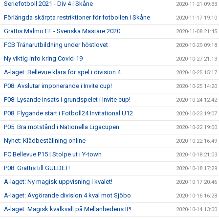
Seriefotboll 2021 - Div 4 i Skåne
2020-11-21 09:33
Förlängda skärpta restriktioner för fotbollen i Skåne
2020-11-17 19:10
Grattis Malmö FF - Svenska Mästare 2020
2020-11-08 21:45
FCB Tränarutbildning under höstlovet
2020-10-29 09:18
Ny viktig info kring Covid-19
2020-10-27 21:13
A-laget: Bellevue klara för spel i division 4
2020-10-25 15:17
P08: Avslutar imponerande i Invite cup!
2020-10-25 14:20
P08: Lysande insats i grundspelet i Invite cup!
2020-10-24 12:42
P08: Flygande start i Fotboll24 Invitational U12
2020-10-23 19:07
P05: Bra motstånd i Nationella Ligacupen
2020-10-22 19:00
Nyhet: Klädbeställning online
2020-10-22 16:49
FC Bellevue P15 | Stolpe ut i Y-town
2020-10-18 21:03
P08: Grattis till GULDET!
2020-10-18 17:29
A-laget: Ny magisk uppvisning i kvalet!
2020-10-17 20:46
A-laget: Avgörande division 4 kval mot Sjöbo
2020-10-16 16:28
A-laget: Magisk kvalkväll på Mellanhedens IP!
2020-10-14 13:00