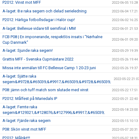
P2012: Vinst mot MFF
2022-06-05 15:28
A-laget: 8:e raka segern och delad serieledning
2022-06-04 17:21
P2012: Härliga fotbollsdagar i Halör cup!
2022-06-02 16:25
A-laget: Bellevue vidare till semifinal i MM
2022-06-01 21:53
FCB P08 | En imponerande, respektlös insats i ”Nørhalne
2022-06-01 09:20
Cup Danmark”
A-laget: Sjunde raka segern!
2022-05-29 19:39
Grattis MFF - Svenska Cupmästare 2022
2022-05-26 19:44
Missa inte anmälan till FC Bellevue Camp 1 20-23 juni
2022-05-26 19:37
A-laget: Sjätte raka
2022-05-22 21:0
segern&#9728;&#65039;&#9917;&#65039;&#9728;&#65039;
P08: jämn och tuff match som slutade med vinst
2022-05-22 17:51
P2012: Målfest på Mariedals IP
2022-05-21 22:40
A-laget: Femte raka
2022-05-18 23:00
segern&#129321;&#128076;&#127996;&#9917;&#65039;
A-laget: Fjärde raka segern
2022-05-15 10:13
P08: Skön vinst mot MFF
2022-05-07 20:31
P2012: Målrikt!!!
2022-05-07 18:31