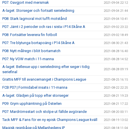
P07: Oavgjort med mersmak
2021-09-04 22:12
A-laget: Storseger och fortsatt serieledning
2021-09-04 21:44
P08: Stark lagmoral mot tufft motstånd
2021-09-04 10:41
P07: Jämt i 2 perioder och ras i sista i P14 Skåne A
2021-09-02 23:22
P08: Fortsätter leverera fin fotboll
2021-09-02 18:49
P07: Tre blytunga bortapoäng i P14 Skåne A
2021-08-30 21:43
P08: Nytt målregn i blöt bortamatch
2021-08-28 16:40
P07: Ny VOW match i 11-manna
2021-08-28 14:52
A-laget: Bellevue upp i serieledning efter seger i tidig
2021-08-28 09:19
seriefinal
Grattis MFF till avancemanget i Champions League
2021-08-25 16:15
FCB P07 | Formidabel insats i 11-manna
2021-08-22 22:25
A-laget: Glädjen på topp efter storseger
2021-08-21 19:23
P09: Grym upphämtning på Österlen
2021-08-21 17:22
P07: Mardrömsstart och stolpe ut fällde avgörande
2021-08-20 00:11
Tack MFF & Fans för en ny episk Champions League kväll
2021-08-19 13:02
Magisk regnbåge på Mellanhedens IP
2021-08-18 11:04