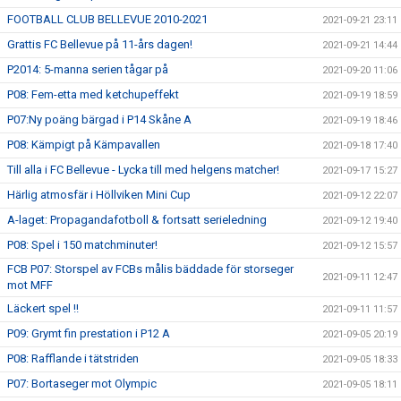
FOOTBALL CLUB BELLEVUE 2010-2021
2021-09-21 23:11
Grattis FC Bellevue på 11-års dagen!
2021-09-21 14:44
P2014: 5-manna serien tågar på
2021-09-20 11:06
P08: Fem-etta med ketchupeffekt
2021-09-19 18:59
P07:Ny poäng bärgad i P14 Skåne A
2021-09-19 18:46
P08: Kämpigt på Kämpavallen
2021-09-18 17:40
Till alla i FC Bellevue - Lycka till med helgens matcher!
2021-09-17 15:27
Härlig atmosfär i Höllviken Mini Cup
2021-09-12 22:07
A-laget: Propagandafotboll & fortsatt serieledning
2021-09-12 19:40
P08: Spel i 150 matchminuter!
2021-09-12 15:57
FCB P07: Storspel av FCBs målis bäddade för storseger
2021-09-11 12:47
mot MFF
Läckert spel !!
2021-09-11 11:57
P09: Grymt fin prestation i P12 A
2021-09-05 20:19
P08: Rafflande i tätstriden
2021-09-05 18:33
P07: Bortaseger mot Olympic
2021-09-05 18:11