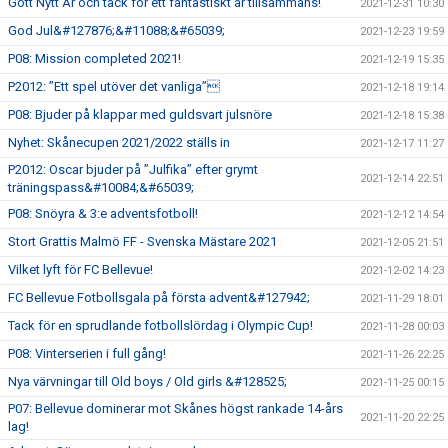
Gott Nytt År och tack för ett fantastiskt år tillsammans!
2021-12-31 10:30
God Jul&#127876;&#11088;&#65039;
2021-12-23 19:59
P08: Mission completed 2021!
2021-12-19 15:35
P2012: ”Ett spel utöver det vanliga”
2021-12-18 19:14
P08: Bjuder på klappar med guldsvart julsnöre
2021-12-18 15:38
Nyhet: Skånecupen 2021/2022 ställs in
2021-12-17 11:27
P2012: Oscar bjuder på ”Julfika” efter grymt
2021-12-14 22:51
träningspass&#10084;&#65039;
P08: Snöyra & 3:e adventsfotboll!
2021-12-12 14:54
Stort Grattis Malmö FF - Svenska Mästare 2021
2021-12-05 21:51
Vilket lyft för FC Bellevue!
2021-12-02 14:23
FC Bellevue Fotbollsgala på första advent&#127942;
2021-11-29 18:01
Tack för en sprudlande fotbollslördag i Olympic Cup!
2021-11-28 00:03
P08: Vinterserien i full gång!
2021-11-26 22:25
Nya värvningar till Old boys / Old girls &#128525;
2021-11-25 00:15
P07: Bellevue dominerar mot Skånes högst rankade 14-års
2021-11-20 22:25
lag!