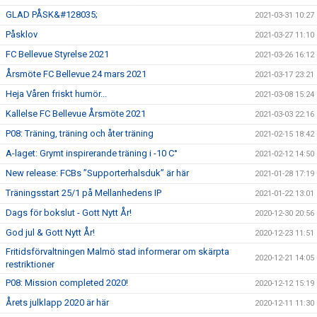
GLAD PÅSK&#128035;
2021-03-31 10:27
Påsklov
2021-03-27 11:10
FC Bellevue Styrelse 2021
2021-03-26 16:12
Årsmöte FC Bellevue 24 mars 2021
2021-03-17 23:21
Heja Våren friskt humör...
2021-03-08 15:24
Kallelse FC Bellevue Årsmöte 2021
2021-03-03 22:16
P08: Träning, träning och åter träning
2021-02-15 18:42
A-laget: Grymt inspirerande träning i -10 C°
2021-02-12 14:50
New release: FCBs ”Supporterhalsduk” är här
2021-01-28 17:19
Träningsstart 25/1 på Mellanhedens IP
2021-01-22 13:01
Dags för bokslut - Gott Nytt År!
2020-12-30 20:56
God jul & Gott Nytt År!
2020-12-23 11:51
Fritidsförvaltningen Malmö stad informerar om skärpta
2020-12-21 14:05
restriktioner
P08: Mission completed 2020!
2020-12-12 15:19
Årets julklapp 2020 är här
2020-12-11 11:30