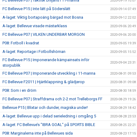
FC Bellevue P07 | Taktisk briljans i 11-manna
2020-09-19 10:07
FC Bellevue P15 | Inte lätt på Söderslätt
2020-09-14 07:49
A-laget: Viktig bortapoäng bärgad mot Bosna
2020-09-12 22:02
A-laget: Bellevue visade mästarklass
2020-09-06 20:49
FC Bellevue P07 | VILKEN UNDERBAR MORGON
2020-09-06 20:00
P08: Fotboll i kvadrat
2020-09-05 19:39
A-laget: Reportage i Fotbollshörnan
2020-09-05 15:52
FC Bellevue P15 | Imponerande kämpainsats inför
2020-09-04 23:31
storpublik
FC Bellevue P07 | Imponerande utveckling i 11-manna
2020-08-31 09:53
FC Bellevue F2011 | Hjärtklappning & glädjerop
2020-08-31 09:08
P08: Som i en dröm
2020-08-30 18:59
FC Bellevue P07 | Straffdrama och 2-2 mot Trelleborgs FF
2020-08-29 19:26
Bellevue P15 | Blixtar och dunder, magiska under!
2020-08-29 18:42
A-laget: Bellevue upp i delad serieledning i omgång 5
2020-08-28 23:53
A-laget: FC Bellevue’s ”IBRA GOAL” på SPORTS BIBLE
2020-08-25 22:21
P08: Marginalerna inte på Bellevues sida
2020-08-23 17:15