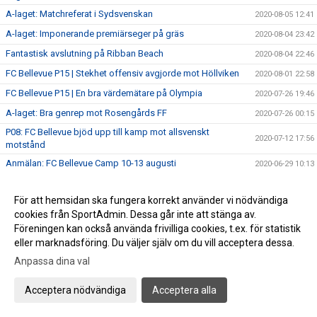
A-laget: Matchreferat i Sydsvenskan
2020-08-05 12:41
A-laget: Imponerande premiärseger på gräs
2020-08-04 23:42
Fantastisk avslutning på Ribban Beach
2020-08-04 22:46
FC Bellevue P15 | Stekhet offensiv avgjorde mot Höllviken
2020-08-01 22:58
FC Bellevue P15 | En bra värdemätare på Olympia
2020-07-26 19:46
A-laget: Bra genrep mot Rosengårds FF
2020-07-26 00:15
P08: FC Bellevue bjöd upp till kamp mot allsvenskt
2020-07-12 17:56
motstånd
Anmälan: FC Bellevue Camp 10-13 augusti
2020-06-29 10:13
A-laget: ”Underbar Grillkväll” - Mycket roligt, gott och
2020-06-23 08:06
trevligt!
För att hemsidan ska fungera korrekt använder vi nödvändiga
A-laget: Succélaget FC Bellevue till MM-Final
cookies från SportAdmin. Dessa går inte att stänga av.
2020-06-19 07:30
Föreningen kan också använda frivilliga cookies, t.ex. för statistik
Campdag 3: Rekordvärme och besök av ”ICA Mats”
2020-06-18 09:44
eller marknadsföring. Du väljer själv om du vill acceptera dessa.
MM-semifinal: FC Bellevue - Balkan
2020-06-16 20:17
Anpassa dina val
FC Bellevue Camp - Dag 2
2020-06-16 18:49
Acceptera nödvändiga
Acceptera alla
Campsponsring: Tack Befro för handspriten
2020-06-16 16:46
Campdag 1: Magisk öppning på jubileumscampet
2020-06-15 23:17