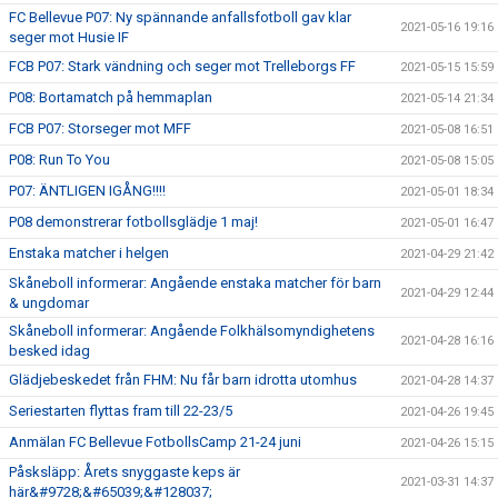
FC Bellevue P07: Ny spännande anfallsfotboll gav klar
2021-05-16 19:16
seger mot Husie IF
FCB P07: Stark vändning och seger mot Trelleborgs FF
2021-05-15 15:59
P08: Bortamatch på hemmaplan
2021-05-14 21:34
FCB P07: Storseger mot MFF
2021-05-08 16:51
P08: Run To You
2021-05-08 15:05
P07: ÄNTLIGEN IGÅNG!!!!
2021-05-01 18:34
P08 demonstrerar fotbollsglädje 1 maj!
2021-05-01 16:47
Enstaka matcher i helgen
2021-04-29 21:42
Skåneboll informerar: Angående enstaka matcher för barn
2021-04-29 12:44
& ungdomar
Skåneboll informerar: Angående Folkhälsomyndighetens
2021-04-28 16:16
besked idag
Glädjebeskedet från FHM: Nu får barn idrotta utomhus
2021-04-28 14:37
Seriestarten flyttas fram till 22-23/5
2021-04-26 19:45
Anmälan FC Bellevue FotbollsCamp 21-24 juni
2021-04-26 15:15
Påsksläpp: Årets snyggaste keps är
2021-03-31 14:37
här&#9728;&#65039;&#128037;