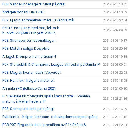
P08: Vände underläge till vinst på gräs!
2021-06-13 13:51
Äntligen börjar EURO 2021
2021-06-11 10:52
P07: Ljuvlig sommarkväll med 10 vackra mål
2021-06-10 22:34
P2012: Poolparty med bad, lek och
2021-06-09 09:39
bus&#9728;&#65039;&#128517;
P08: Skönspel på nationaldagen
2021-06-06 19:17
P08: Match i soliga Dösjöbro
2021-06-05 20:16
A-laget: Drömpremiär i division 4
2021-06-05 19:18
P07: Storpublik & Champions League atmosfär på Gamla IP
2021-06-05 09:21
P08: Magisk kvällsmatch i Veberöd!
2021-06-03 22:03
P08: Hat trick i helgens matcher!
2021-05-30 15:08
Anmälan FC Bellevue Camp 2021
2021-05-24 09:30
FC Bellevue P07: Magiskt spel i årets första 11-manna
2021-05-23 21:36
match på Mellanhedens IP
P08: Seriespelet äntligen igång!
2021-05-22 16:29
Publikinfo: I helgen drar barn- och ungdomsserierna igång
2021-05-22 11:12
FCB P07: Flygande start i premiären av P14 Skåne A
2021-05-21 22:24