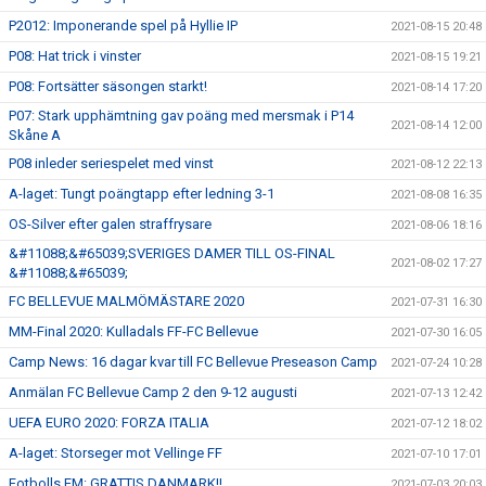
P2012: Imponerande spel på Hyllie IP
2021-08-15 20:48
P08: Hat trick i vinster
2021-08-15 19:21
P08: Fortsätter säsongen starkt!
2021-08-14 17:20
P07: Stark upphämtning gav poäng med mersmak i P14
2021-08-14 12:00
Skåne A
P08 inleder seriespelet med vinst
2021-08-12 22:13
A-laget: Tungt poängtapp efter ledning 3-1
2021-08-08 16:35
OS-Silver efter galen straffrysare
2021-08-06 18:16
&#11088;&#65039;SVERIGES DAMER TILL OS-FINAL
2021-08-02 17:27
&#11088;&#65039;
FC BELLEVUE MALMÖMÄSTARE 2020
2021-07-31 16:30
MM-Final 2020: Kulladals FF-FC Bellevue
2021-07-30 16:05
Camp News: 16 dagar kvar till FC Bellevue Preseason Camp
2021-07-24 10:28
Anmälan FC Bellevue Camp 2 den 9-12 augusti
2021-07-13 12:42
UEFA EURO 2020: FORZA ITALIA
2021-07-12 18:02
A-laget: Storseger mot Vellinge FF
2021-07-10 17:01
Fotbolls EM: GRATTIS DANMARK!!
2021-07-03 20:03