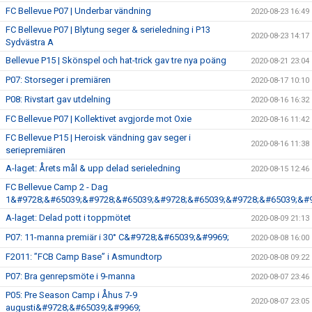
FC Bellevue P07 | Underbar vändning
2020-08-23 16:49
FC Bellevue P07 | Blytung seger & serieledning i P13
2020-08-23 14:17
Sydvästra A
Bellevue P15 | Skönspel och hat-trick gav tre nya poäng
2020-08-21 23:04
P07: Storseger i premiären
2020-08-17 10:10
P08: Rivstart gav utdelning
2020-08-16 16:32
FC Bellevue P07 | Kollektivet avgjorde mot Oxie
2020-08-16 11:42
FC Bellevue P15 | Heroisk vändning gav seger i
2020-08-16 11:38
seriepremiären
A-laget: Årets mål & upp delad serieledning
2020-08-15 12:46
FC Bellevue Camp 2 - Dag
1&#9728;&#65039;&#9728;&#65039;&#9728;&#65039;&#9728;&#65039;&#9
A-laget: Delad pott i toppmötet
2020-08-09 21:13
P07: 11-manna premiär i 30° C&#9728;&#65039;&#9969;
2020-08-08 16:00
F2011: ”FCB Camp Base” i Asmundtorp
2020-08-08 09:22
P07: Bra genrepsmöte i 9-manna
2020-08-07 23:46
P05: Pre Season Camp i Åhus 7-9
2020-08-07 23:05
augusti&#9728;&#65039;&#9969;