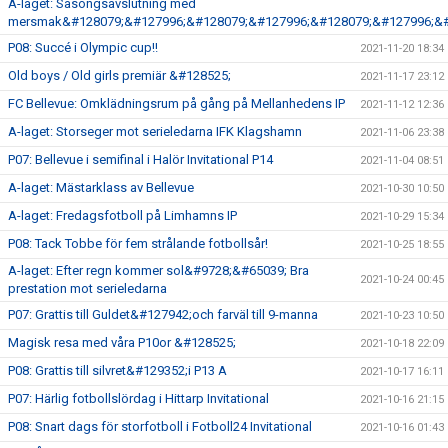
A-laget: Säsongsavslutning med
mersmak&#128079;&#127996;&#128079;&#127996;&#128079;&#127996;&#
P08: Succé i Olympic cup!!
2021-11-20 18:34
Old boys / Old girls premiär &#128525;
2021-11-17 23:12
FC Bellevue: Omklädningsrum på gång på Mellanhedens IP
2021-11-12 12:36
A-laget: Storseger mot serieledarna IFK Klagshamn
2021-11-06 23:38
P07: Bellevue i semifinal i Halör Invitational P14
2021-11-04 08:51
A-laget: Mästarklass av Bellevue
2021-10-30 10:50
A-laget: Fredagsfotboll på Limhamns IP
2021-10-29 15:34
P08: Tack Tobbe för fem strålande fotbollsår!
2021-10-25 18:55
A-laget: Efter regn kommer sol&#9728;&#65039; Bra
2021-10-24 00:45
prestation mot serieledarna
P07: Grattis till Guldet&#127942;och farväl till 9-manna
2021-10-23 10:50
Magisk resa med våra P10or &#128525;
2021-10-18 22:09
P08: Grattis till silvret&#129352;i P13 A
2021-10-17 16:11
P07: Härlig fotbollslördag i Hittarp Invitational
2021-10-16 21:15
P08: Snart dags för storfotboll i Fotboll24 Invitational
2021-10-16 01:43