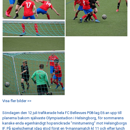
GÅBOLL
PROJEKT
DOMARE
GYMKORT NORDIC WELLNESS
FYSTRÄNING
POLICY SOCIALA MEDIER
FRITIDSKORTET 2026
Visa fler bilder >>
Söndagen den 12 juli trafikerade hela FC Bellevues P08-lag E6:an upp till
planerna bakom självaste Olympiastadion i Helsingborg, för sommarens
kanske enda egenhändigt hopsnickrade ”miniturnering” mot Helsingborgs
IF. På spelschemat idag stod först en 9-mannamatch kl 11 och efter lunch