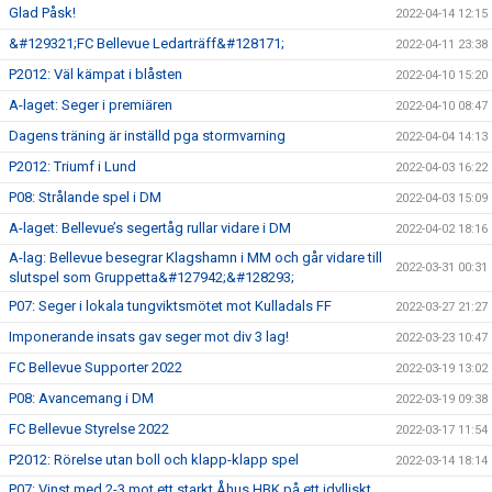
Glad Påsk!
2022-04-14 12:15
&#129321;FC Bellevue Ledarträff&#128171;
2022-04-11 23:38
P2012: Väl kämpat i blåsten
2022-04-10 15:20
A-laget: Seger i premiären
2022-04-10 08:47
Dagens träning är inställd pga stormvarning
2022-04-04 14:13
P2012: Triumf i Lund
2022-04-03 16:22
P08: Strålande spel i DM
2022-04-03 15:09
A-laget: Bellevue’s segertåg rullar vidare i DM
2022-04-02 18:16
A-lag: Bellevue besegrar Klagshamn i MM och går vidare till
2022-03-31 00:31
slutspel som Gruppetta&#127942;&#128293;
P07: Seger i lokala tungviktsmötet mot Kulladals FF
2022-03-27 21:27
Imponerande insats gav seger mot div 3 lag!
2022-03-23 10:47
FC Bellevue Supporter 2022
2022-03-19 13:02
P08: Avancemang i DM
2022-03-19 09:38
FC Bellevue Styrelse 2022
2022-03-17 11:54
P2012: Rörelse utan boll och klapp-klapp spel
2022-03-14 18:14
P07: Vinst med 2-3 mot ett starkt Åhus HBK på ett idylliskt