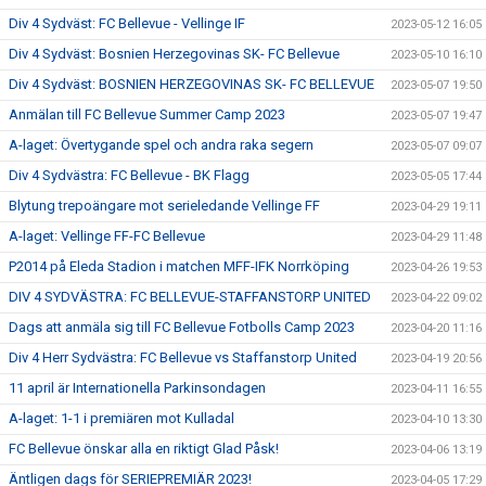
Div 4 Sydväst: FC Bellevue - Vellinge IF
2023-05-12 16:05
Div 4 Sydväst: Bosnien Herzegovinas SK- FC Bellevue
2023-05-10 16:10
Div 4 Sydväst: BOSNIEN HERZEGOVINAS SK- FC BELLEVUE
2023-05-07 19:50
Anmälan till FC Bellevue Summer Camp 2023
2023-05-07 19:47
A-laget: Övertygande spel och andra raka segern
2023-05-07 09:07
Div 4 Sydvästra: FC Bellevue - BK Flagg
2023-05-05 17:44
Blytung trepoängare mot serieledande Vellinge FF
2023-04-29 19:11
A-laget: Vellinge FF-FC Bellevue
2023-04-29 11:48
P2014 på Eleda Stadion i matchen MFF-IFK Norrköping
2023-04-26 19:53
DIV 4 SYDVÄSTRA: FC BELLEVUE-STAFFANSTORP UNITED
2023-04-22 09:02
Dags att anmäla sig till FC Bellevue Fotbolls Camp 2023
2023-04-20 11:16
Div 4 Herr Sydvästra: FC Bellevue vs Staffanstorp United
2023-04-19 20:56
11 april är Internationella Parkinsondagen
2023-04-11 16:55
A-laget: 1-1 i premiären mot Kulladal
2023-04-10 13:30
FC Bellevue önskar alla en riktigt Glad Påsk!
2023-04-06 13:19
Äntligen dags för SERIEPREMIÄR 2023!
2023-04-05 17:29