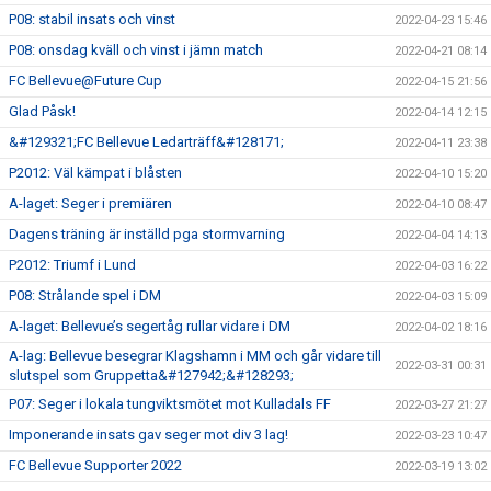
P08: stabil insats och vinst
2022-04-23 15:46
P08: onsdag kväll och vinst i jämn match
2022-04-21 08:14
FC Bellevue@Future Cup
2022-04-15 21:56
Glad Påsk!
2022-04-14 12:15
&#129321;FC Bellevue Ledarträff&#128171;
2022-04-11 23:38
P2012: Väl kämpat i blåsten
2022-04-10 15:20
A-laget: Seger i premiären
2022-04-10 08:47
Dagens träning är inställd pga stormvarning
2022-04-04 14:13
P2012: Triumf i Lund
2022-04-03 16:22
P08: Strålande spel i DM
2022-04-03 15:09
A-laget: Bellevue’s segertåg rullar vidare i DM
2022-04-02 18:16
A-lag: Bellevue besegrar Klagshamn i MM och går vidare till
2022-03-31 00:31
slutspel som Gruppetta&#127942;&#128293;
P07: Seger i lokala tungviktsmötet mot Kulladals FF
2022-03-27 21:27
Imponerande insats gav seger mot div 3 lag!
2022-03-23 10:47
FC Bellevue Supporter 2022
2022-03-19 13:02