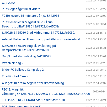
2022-07-17 20:08
Cup 2022
P07: Segertåget rullar vidare
2022-07-15 22:22
FC Bellevue U15 mästare på nytt &#129351;
2022-07-07 22:02
P07: Bellevue tar Magiskt Guld i Åhus
2022-07-07 08:54
Beachfotboll&#129351;&#9728;&#65039;
&#9728;&#65039;Glad Midsommar&#9728;&#65039;
2022-06-24 15:15
A-laget: Bellevue till sommarupperhållet som serieledare!
2022-06-24 13:36
&#9728;&#65039;Magisk avslutning på
2022-06-23 16:31
Camp&#9728;&#65039;&#128703;
Dag 3 med slalomtävling &#128525;
2022-06-22 23:07
Vattenlek dag 2
2022-06-21 22:26
Bilder FC Bellevue Camp dag 2
2022-06-21 20:42
Efterlängtad Camp
2022-06-20 22:20
A-laget: 10:e raka segern efter drömvändning
2022-06-14 22:32
P2012: Magnifik
2022-06-14 
vårsäsong&#128076;&#127996;&#129321;&#128076;&#127996;
FCB P07: SERIESEGRARE&#127942;&#127870;
2022-06-12 20:24
P08: Stabil vinst mot Hyllie IK
2022-06-11 21:46