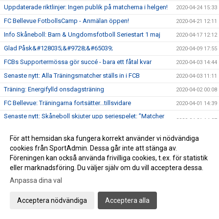
Uppdaterade riktlinjer: Ingen publik på matcherna i helgen!
2020-04-24 15:33
FC Bellevue FotbollsCamp - Anmälan öppen!
2020-04-21 12:11
Info Skåneboll: Barn & Ungdomsfotboll Seriestart 1 maj
2020-04-17 12:12
Glad Påsk&#128035;&#9728;&#65039;
2020-04-09 17:55
FCBs Supportermössa gör succé - bara ett fåtal kvar
2020-04-03 14:44
Senaste nytt: Alla Träningsmatcher ställs in i FCB
2020-04-03 11:11
Träning: Energifylld onsdagsträning
2020-04-02 00:08
FC Bellevue: Träningarna fortsätter...tillsvidare
2020-04-01 14:39
Senaste nytt: Skåneboll skjuter upp seriespelet: ”Matcher
2020-04-01 14:27
kan inte spelas nu”
F2011: Fantastisk
För att hemsidan ska fungera korrekt använder vi nödvändiga
2020-03-
debut&#128076;&#127996;&#9728;&#65039;&#128076;&#127996;
cookies från SportAdmin. Dessa går inte att stänga av.
Föreningen kan också använda frivilliga cookies, t.ex. för statistik
P08: Imponerande säsongsavslutning mot lokalrivalen
2020-03-28 13:50
eller marknadsföring. Du väljer själv om du vill acceptera dessa.
Nyhet: Nya begränsningar för sammankomster
2020-03-27 21:20
Anpassa dina val
NYHET: Supportermössan har kommit
2020-03-27 17:25
Anmälan öppen för FC Bellevue FotbollsCamps 2020
Acceptera nödvändiga
Acceptera alla
2020-03-26 16:36
F2011/P2011: Superspännande internmatch
2020-03-26 08:39