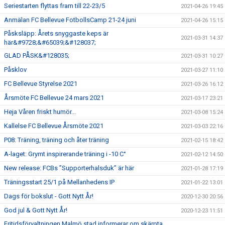
Seriestarten flyttas fram till 22-23/5
2021-04-26 19:45
Anmälan FC Bellevue FotbollsCamp 21-24 juni
2021-04-26 15:15
Påsksläpp: Årets snyggaste keps är
2021-03-31 14:37
här&#9728;&#65039;&#128037;
GLAD PÅSK&#128035;
2021-03-31 10:27
Påsklov
2021-03-27 11:10
FC Bellevue Styrelse 2021
2021-03-26 16:12
Årsmöte FC Bellevue 24 mars 2021
2021-03-17 23:21
Heja Våren friskt humör...
2021-03-08 15:24
Kallelse FC Bellevue Årsmöte 2021
2021-03-03 22:16
P08: Träning, träning och åter träning
2021-02-15 18:42
A-laget: Grymt inspirerande träning i -10 C°
2021-02-12 14:50
New release: FCBs ”Supporterhalsduk” är här
2021-01-28 17:19
Träningsstart 25/1 på Mellanhedens IP
2021-01-22 13:01
Dags för bokslut - Gott Nytt År!
2020-12-30 20:56
God jul & Gott Nytt År!
2020-12-23 11:51
Fritidsförvaltningen Malmö stad informerar om skärpta