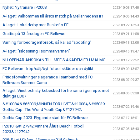
Nyhet: Ny tränare i P2008
GÅBOLL
2023-10-08 17:48
A-laget: Välkommen till årets match på Mellanhedens IP!
2023-10-06 14:43
PROJEKT
A-laget: Lokalderby mot Bunkeflo FF
2023-09-22 13:53
Grattis på 13-årsdagen FC Bellevue
2023-09-21 11:58
DOMARE
Varning för bedrägeriförsök, så kallad ”spoofing”
2023-09-18 12:08
GYMKORT NORDIC WELLNESS
A-laget: ”Islossning i sommarvärmen”
2023-09-16 19:47
NU ÖPPNAR ANSÖKAN TILL MFF:S AKADEMIER I MALMÖ
2023-09-12 22:52
FYSTRÄNING
FC Bellevue - köp/sälj/byt fotbollskläder och dylikt
2023-09-09 13:57
POLICY SOCIALA MEDIER
Fritidsförvaltningens agerande i samband med FC
2023-08-07 09:37
Bellevues Summer Camp
FRITIDSKORTET 2026
A-laget: Vinst och styrkebesked för herrarna i genrepet mot
2023-08-06 09:38
duktiga LB07
&#10084;&#65039;MINNEN FÖR LIVET&#10084;&#65039;
2023-07-22 19:46
Gothia Cup -The World Youth Cup&#127942;
Gothia Cup 2023: Flygande start för FC Bellevue
2023-07-17 18:51
P2010: &#127942;Vinnare Åhus Beach Fotboll
2023-07-05 18:43
2023&#127942;
P08: Bäst i Skåne - Vinnare av P15 Skåne A