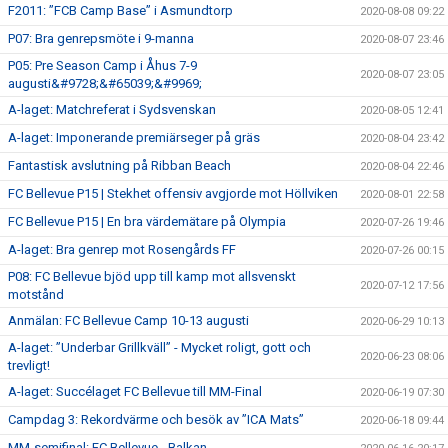
F2011: ”FCB Camp Base” i Asmundtorp
2020-08-08 09:22
P07: Bra genrepsmöte i 9-manna
2020-08-07 23:46
P05: Pre Season Camp i Åhus 7-9
2020-08-07 23:05
augusti&#9728;&#65039;&#9969;
A-laget: Matchreferat i Sydsvenskan
2020-08-05 12:41
A-laget: Imponerande premiärseger på gräs
2020-08-04 23:42
Fantastisk avslutning på Ribban Beach
2020-08-04 22:46
FC Bellevue P15 | Stekhet offensiv avgjorde mot Höllviken
2020-08-01 22:58
FC Bellevue P15 | En bra värdemätare på Olympia
2020-07-26 19:46
A-laget: Bra genrep mot Rosengårds FF
2020-07-26 00:15
P08: FC Bellevue bjöd upp till kamp mot allsvenskt
2020-07-12 17:56
motstånd
Anmälan: FC Bellevue Camp 10-13 augusti
2020-06-29 10:13
A-laget: ”Underbar Grillkväll” - Mycket roligt, gott och
2020-06-23 08:06
trevligt!
A-laget: Succélaget FC Bellevue till MM-Final
2020-06-19 07:30
Campdag 3: Rekordvärme och besök av ”ICA Mats”
2020-06-18 09:44
MM-semifinal: FC Bellevue - Balkan