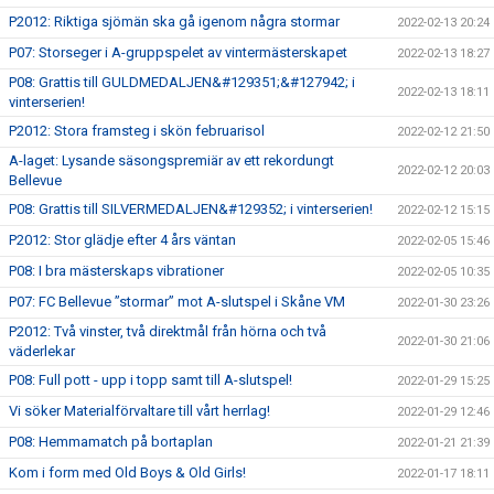
P2012: Riktiga sjömän ska gå igenom några stormar
2022-02-13 20:24
P07: Storseger i A-gruppspelet av vintermästerskapet
2022-02-13 18:27
P08: Grattis till GULDMEDALJEN&#129351;&#127942; i
2022-02-13 18:11
vinterserien!
P2012: Stora framsteg i skön februarisol
2022-02-12 21:50
A-laget: Lysande säsongspremiär av ett rekordungt
2022-02-12 20:03
Bellevue
P08: Grattis till SILVERMEDALJEN&#129352; i vinterserien!
2022-02-12 15:15
P2012: Stor glädje efter 4 års väntan
2022-02-05 15:46
P08: I bra mästerskaps vibrationer
2022-02-05 10:35
P07: FC Bellevue ”stormar” mot A-slutspel i Skåne VM
2022-01-30 23:26
P2012: Två vinster, två direktmål från hörna och två
2022-01-30 21:06
väderlekar
P08: Full pott - upp i topp samt till A-slutspel!
2022-01-29 15:25
Vi söker Materialförvaltare till vårt herrlag!
2022-01-29 12:46
P08: Hemmamatch på bortaplan
2022-01-21 21:39
Kom i form med Old Boys & Old Girls!
2022-01-17 18:11