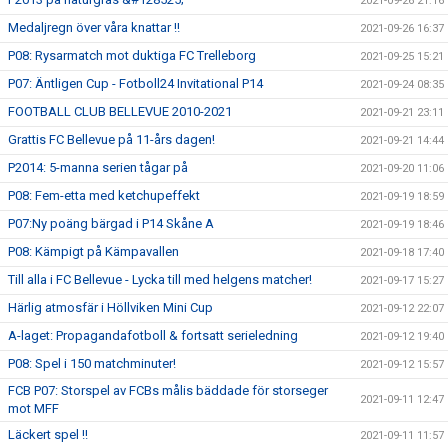
2021-09-26 21:16
Medaljregn över våra knattar !!
2021-09-26 16:37
P08: Rysarmatch mot duktiga FC Trelleborg
2021-09-25 15:21
P07: Äntligen Cup - Fotboll24 Invitational P14
2021-09-24 08:35
FOOTBALL CLUB BELLEVUE 2010-2021
2021-09-21 23:11
Grattis FC Bellevue på 11-års dagen!
2021-09-21 14:44
P2014: 5-manna serien tågar på
2021-09-20 11:06
P08: Fem-etta med ketchupeffekt
2021-09-19 18:59
P07:Ny poäng bärgad i P14 Skåne A
2021-09-19 18:46
P08: Kämpigt på Kämpavallen
2021-09-18 17:40
Till alla i FC Bellevue - Lycka till med helgens matcher!
2021-09-17 15:27
Härlig atmosfär i Höllviken Mini Cup
2021-09-12 22:07
A-laget: Propagandafotboll & fortsatt serieledning
2021-09-12 19:40
P08: Spel i 150 matchminuter!
2021-09-12 15:57
FCB P07: Storspel av FCBs målis bäddade för storseger
2021-09-11 12:47
mot MFF
Läckert spel !!
2021-09-11 11:57