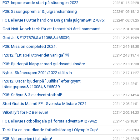
P07: Imponerande start på säsongen 2022
2022-01-15 22:28
P08: Säsongspremiär & julgranshämtning
2022-01-09 15:12
FC Bellevue P08 tar hand om Din gamla julgran&#127876;
2022-01-02 09:25
Gott Nytt År och tack för ett fantastiskt år tillsammans!
2021-12-31 10:30
God Jul&#127876;&#11088;&#65039;
2021-12-23 19:59
P08: Mission completed 2021!
2021-12-19 15:35
P2012: ”Ett spel utöver det vanliga”
2021-12-18 19:14
P08: Bjuder på klappar med guldsvart julsnöre
2021-12-18 15:38
Nyhet: Skånecupen 2021/2022 ställs in
2021-12-17 11:27
P2012: Oscar bjuder på ”Julfika” efter grymt
2021-12-14 22:51
träningspass&#10084;&#65039;
P08: Snöyra & 3:e adventsfotboll!
2021-12-12 14:54
Stort Grattis Malmö FF - Svenska Mästare 2021
2021-12-05 21:51
Vilket lyft för FC Bellevue!
2021-12-02 14:23
FC Bellevue Fotbollsgala på första advent&#127942;
2021-11-29 18:01
Tack för en sprudlande fotbollslördag i Olympic Cup!
2021-11-28 00:03
P08: Vinterserien i full gång!
2021-11-26 22:25