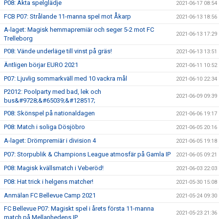
P08: Äkta spelglädje
2021-06-17 08:54
FCB P07: Strålande 11-manna spel mot Åkarp
2021-06-13 18:56
A-laget: Magisk hemmapremiär och seger 5-2 mot FC
2021-06-13 17:29
Trelleborg
P08: Vände underläge till vinst på gräs!
2021-06-13 13:51
Äntligen börjar EURO 2021
2021-06-11 10:52
P07: Ljuvlig sommarkväll med 10 vackra mål
2021-06-10 22:34
P2012: Poolparty med bad, lek och
2021-06-09 09:39
bus&#9728;&#65039;&#128517;
P08: Skönspel på nationaldagen
2021-06-06 19:17
P08: Match i soliga Dösjöbro
2021-06-05 20:16
A-laget: Drömpremiär i division 4
2021-06-05 19:18
P07: Storpublik & Champions League atmosfär på Gamla IP
2021-06-05 09:21
P08: Magisk kvällsmatch i Veberöd!
2021-06-03 22:03
P08: Hat trick i helgens matcher!
2021-05-30 15:08
Anmälan FC Bellevue Camp 2021
2021-05-24 09:30
FC Bellevue P07: Magiskt spel i årets första 11-manna
2021-05-23 21:36
match på Mellanhedens IP