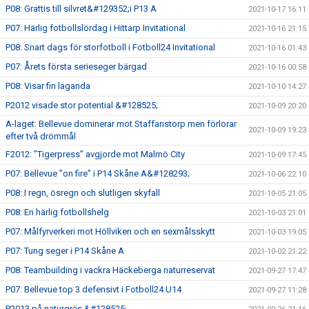
P08: Grattis till silvret&#129352;i P13 A
2021-10-17 16:11
P07: Härlig fotbollslördag i Hittarp Invitational
2021-10-16 21:15
P08: Snart dags för storfotboll i Fotboll24 Invitational
2021-10-16 01:43
P07: Årets första serieseger bärgad
2021-10-16 00:58
P08: Visar fin laganda
2021-10-10 14:27
P2012 visade stor potential &#128525;
2021-10-09 20:20
A-laget: Bellevue dominerar mot Staffanstorp men förlorar
2021-10-09 19:23
efter två drömmål
F2012: ”Tigerpress” avgjorde mot Malmö City
2021-10-09 17:45
P07: Bellevue ”on fire” i P14 Skåne A&#128293;
2021-10-06 22:10
P08: I regn, ösregn och slutligen skyfall
2021-10-05 21:05
P08: En härlig fotbollshelg
2021-10-03 21:01
P07: Målfyrverkeri mot Höllviken och en sexmålsskytt
2021-10-03 19:05
P07: Tung seger i P14 Skåne A
2021-10-02 21:22
P08: Teambuilding i vackra Häckeberga naturreservat
2021-09-27 17:47
P07: Bellevue top 3 defensivt i Fotboll24 U14
2021-09-27 11:28
P2013 på naturgräs &#128525;