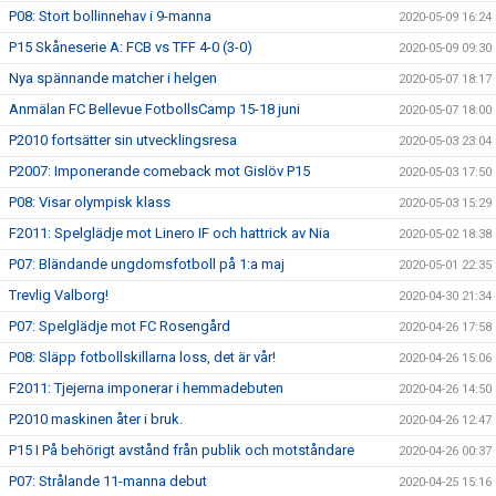
P08: Stort bollinnehav i 9-manna
2020-05-09 16:24
P15 Skåneserie A: FCB vs TFF 4-0 (3-0)
2020-05-09 09:30
Nya spännande matcher i helgen
2020-05-07 18:17
Anmälan FC Bellevue FotbollsCamp 15-18 juni
2020-05-07 18:00
P2010 fortsätter sin utvecklingsresa
2020-05-03 23:04
P2007: Imponerande comeback mot Gislöv P15
2020-05-03 17:50
P08: Visar olympisk klass
2020-05-03 15:29
F2011: Spelglädje mot Linero IF och hattrick av Nia
2020-05-02 18:38
P07: Bländande ungdomsfotboll på 1:a maj
2020-05-01 22:35
Trevlig Valborg!
2020-04-30 21:34
P07: Spelglädje mot FC Rosengård
2020-04-26 17:58
P08: Släpp fotbollskillarna loss, det är vår!
2020-04-26 15:06
F2011: Tjejerna imponerar i hemmadebuten
2020-04-26 14:50
P2010 maskinen åter i bruk.
2020-04-26 12:47
P15 I På behörigt avstånd från publik och motståndare
2020-04-26 00:37
P07: Strålande 11-manna debut
2020-04-25 15:16