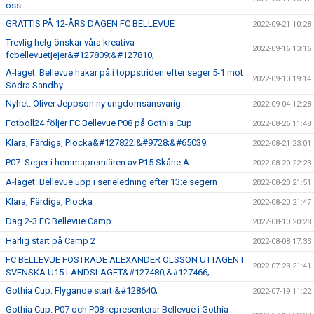
oss
GRATTIS PÅ 12-ÅRS DAGEN FC BELLEVUE
2022-09-21 10:28
Trevlig helg önskar våra kreativa
2022-09-16 13:16
fcbellevuetjejer&#127809;&#127810;
A-laget: Bellevue hakar på i toppstriden efter seger 5-1 mot
2022-09-10 19:14
Södra Sandby
Nyhet: Oliver Jeppson ny ungdomsansvarig
2022-09-04 12:28
Fotboll24 följer FC Bellevue P08 på Gothia Cup
2022-08-26 11:48
Klara, Färdiga, Plocka&#127822;&#9728;&#65039;
2022-08-21 23:01
P07: Seger i hemmapremiären av P15 Skåne A
2022-08-20 22:23
A-laget: Bellevue upp i serieledning efter 13:e segern
2022-08-20 21:51
Klara, Färdiga, Plocka
2022-08-20 21:47
Dag 2-3 FC Bellevue Camp
2022-08-10 20:28
Härlig start på Camp 2
2022-08-08 17:33
FC BELLEVUE FOSTRADE ALEXANDER OLSSON UTTAGEN I
2022-07-23 21:41
SVENSKA U15 LANDSLAGET&#127480;&#127466;
Gothia Cup: Flygande start &#128640;
2022-07-19 11:22
Gothia Cup: P07 och P08 representerar Bellevue i Gothia