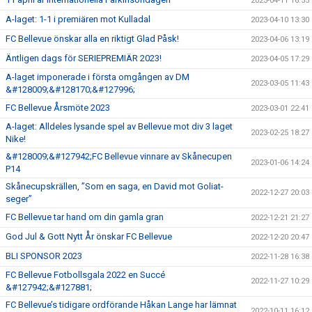
2023-04-11 16:55
A-laget: 1-1 i premiären mot Kulladal
2023-04-10 13:30
FC Bellevue önskar alla en riktigt Glad Påsk!
2023-04-06 13:19
Äntligen dags för SERIEPREMIÄR 2023!
2023-04-05 17:29
A-laget imponerade i första omgången av DM
2023-03-05 11:43
&#128009;&#128170;&#127996;
FC Bellevue Årsmöte 2023
2023-03-01 22:41
A-laget: Alldeles lysande spel av Bellevue mot div 3 laget
2023-02-25 18:27
Nike!
&#128009;&#127942;FC Bellevue vinnare av Skånecupen
2023-01-06 14:24
P14
Skånecupskrällen, ”Som en saga, en David mot Goliat-
2022-12-27 20:03
seger”
FC Bellevue tar hand om din gamla gran
2022-12-21 21:27
God Jul & Gott Nytt År önskar FC Bellevue
2022-12-20 20:47
BLI SPONSOR 2023
2022-11-28 16:38
FC Bellevue Fotbollsgala 2022 en Succé
2022-11-27 10:29
&#127942;&#127881;
FC Bellevue’s tidigare ordförande Håkan Lange har lämnat
2022-10-11 16:12