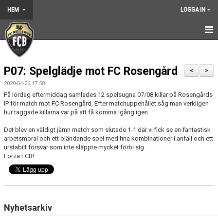
HEM
LOGGA IN
HEM
P07: Spelglädje mot FC Rosengård
NYHETER
<
>
2020-04-26 17:58
GRUNDARNA
På lördag eftermiddag samlades 12 spelsugna 07/08 killar på Rosengårds
IP för match mot FC Rosengård. Efter matchuppehållet såg man verkligen
KONTAKT
hur taggade killarna var på att få komma igång igen.
Det blev en väldigt jämn match som slutade 1-1 där vi fick se en fantastisk
KALENDER
arbetsmoral och ett bländande spel med fina kombinationer i anfall och ett
urstabilt försvar som inte släppte mycket förbi sig.
BILDGALLERI
Forza FCB!
DOKUMENT
VÅRA LAG
Nyhetsarkiv
MEDLEMSKAP