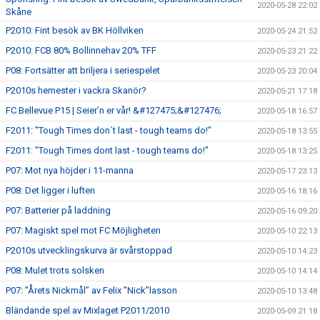
2020-05-28 22:02
Skåne
P2010: Fint besök av BK Höllviken
2020-05-24 21:52
P2010: FCB 80% Bollinnehav 20% TFF
2020-05-23 21:22
P08: Fortsätter att briljera i seriespelet
2020-05-23 20:04
P2010s hemester i vackra Skanör?
2020-05-21 17:18
FC Bellevue P15 | Seier’n er vår! &#127475;&#127476;
2020-05-18 16:57
F2011: "Tough Times don´t last - tough teams do!"
2020-05-18 13:55
F2011: "Tough Times dont last - tough teams do!"
2020-05-18 13:25
P07: Mot nya höjder i 11-manna
2020-05-17 23:13
P08: Det ligger i luften
2020-05-16 18:16
P07: Batterier på laddning
2020-05-16 09:20
P07: Magiskt spel mot FC Möjligheten
2020-05-10 22:13
P2010s utvecklingskurva är svårstoppad
2020-05-10 14:23
P08: Mulet trots solsken
2020-05-10 14:14
P07: ”Årets Nickmål” av Felix ”Nick”lasson
2020-05-10 13:48
Bländande spel av Mixlaget P2011/2010
2020-05-09 21:18