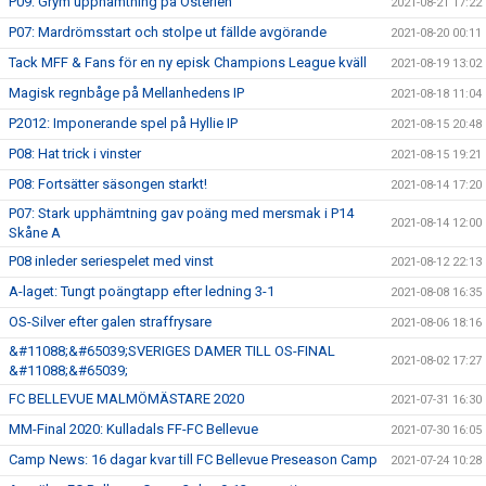
P09: Grym upphämtning på Österlen
2021-08-21 17:22
P07: Mardrömsstart och stolpe ut fällde avgörande
2021-08-20 00:11
Tack MFF & Fans för en ny episk Champions League kväll
2021-08-19 13:02
Magisk regnbåge på Mellanhedens IP
2021-08-18 11:04
P2012: Imponerande spel på Hyllie IP
2021-08-15 20:48
P08: Hat trick i vinster
2021-08-15 19:21
P08: Fortsätter säsongen starkt!
2021-08-14 17:20
P07: Stark upphämtning gav poäng med mersmak i P14
2021-08-14 12:00
Skåne A
P08 inleder seriespelet med vinst
2021-08-12 22:13
A-laget: Tungt poängtapp efter ledning 3-1
2021-08-08 16:35
OS-Silver efter galen straffrysare
2021-08-06 18:16
&#11088;&#65039;SVERIGES DAMER TILL OS-FINAL
2021-08-02 17:27
&#11088;&#65039;
FC BELLEVUE MALMÖMÄSTARE 2020
2021-07-31 16:30
MM-Final 2020: Kulladals FF-FC Bellevue
2021-07-30 16:05
Camp News: 16 dagar kvar till FC Bellevue Preseason Camp
2021-07-24 10:28