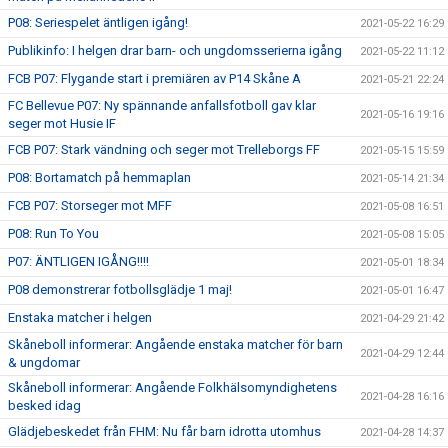
P08: Seriespelet äntligen igång!
2021-05-22 16:29
Publikinfo: I helgen drar barn- och ungdomsserierna igång
2021-05-22 11:12
FCB P07: Flygande start i premiären av P14 Skåne A
2021-05-21 22:24
FC Bellevue P07: Ny spännande anfallsfotboll gav klar
2021-05-16 19:16
seger mot Husie IF
FCB P07: Stark vändning och seger mot Trelleborgs FF
2021-05-15 15:59
P08: Bortamatch på hemmaplan
2021-05-14 21:34
FCB P07: Storseger mot MFF
2021-05-08 16:51
P08: Run To You
2021-05-08 15:05
P07: ÄNTLIGEN IGÅNG!!!!
2021-05-01 18:34
P08 demonstrerar fotbollsglädje 1 maj!
2021-05-01 16:47
Enstaka matcher i helgen
2021-04-29 21:42
Skåneboll informerar: Angående enstaka matcher för barn
2021-04-29 12:44
& ungdomar
Skåneboll informerar: Angående Folkhälsomyndighetens
2021-04-28 16:16
besked idag
Glädjebeskedet från FHM: Nu får barn idrotta utomhus
2021-04-28 14:37