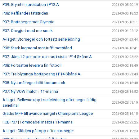
P09: Grymt fin prestation i P12 A
2021-09-05 20:19
P08: Rafflande i tätstriden
2021-09-05 18:33
P07: Bortaseger mot Olympic
2021-09-05 18:11
P07: Oavgjort med mersmak
2021-09-04 22:12
A-laget: Storseger och fortsatt serieledning
2021-09-04 21:44
P08: Stark lagmoral mot tufft motstånd
2021-09-04 10:41
P07: Jämt i 2 perioder och ras i sista i P14 Skåne A
2021-09-02 23:22
P08: Fortsätter leverera fin fotboll
2021-09-02 18:49
P07: Tre blytunga bortapoäng i P14 Skåne A
2021-08-30 21:43
P08: Nytt målregn i blöt bortamatch
2021-08-28 16:40
P07: Ny VOW match i 11-manna
2021-08-28 14:52
A-laget: Bellevue upp i serieledning efter seger i tidig
2021-08-28 09:19
seriefinal
Grattis MFF till avancemanget i Champions League
2021-08-25 16:15
FCB P07 | Formidabel insats i 11-manna
2021-08-22 22:25
A-laget: Glädjen på topp efter storseger
2021-08-21 19:23