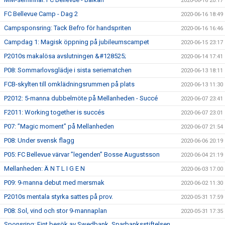
2020-06-16 20:17
FC Bellevue Camp - Dag 2
2020-06-16 18:49
Campsponsring: Tack Befro för handspriten
2020-06-16 16:46
Campdag 1: Magisk öppning på jubileumscampet
2020-06-15 23:17
P2010s makalösa avslutningen &#128525;
2020-06-14 17:41
P08: Sommarlovsglädje i sista seriematchen
2020-06-13 18:11
FCB-skylten till omklädningsrummen på plats
2020-06-13 11:30
P2012: 5-manna dubbelmöte på Mellanheden - Succé
2020-06-07 23:41
F2011: Working together is succés
2020-06-07 23:01
P07: ”Magic moment” på Mellanheden
2020-06-07 21:54
P08: Under svensk flagg
2020-06-06 20:19
P05: FC Bellevue värvar ”legenden” Bosse Augustsson
2020-06-04 21:19
Mellanheden: Ä N T L I G E N
2020-06-03 17:00
P09: 9-manna debut med mersmak
2020-06-02 11:30
P2010s mentala styrka sattes på prov.
2020-05-31 17:59
P08: Sol, vind och stor 9-mannaplan
2020-05-31 17:35
Sponsring: Fint besök av Swedbank, Sparbanksstiftelsen