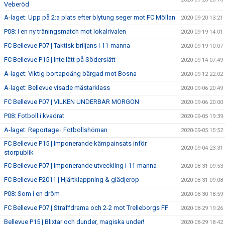
Veberöd
A-laget: Upp på 2:a plats efter blytung seger mot FC Möllan
2020-09-20 13:21
P08: I en ny träningsmatch mot lokalrivalen
2020-09-19 14:01
FC Bellevue P07 | Taktisk briljans i 11-manna
2020-09-19 10:07
FC Bellevue P15 | Inte lätt på Söderslätt
2020-09-14 07:49
A-laget: Viktig bortapoäng bärgad mot Bosna
2020-09-12 22:02
A-laget: Bellevue visade mästarklass
2020-09-06 20:49
FC Bellevue P07 | VILKEN UNDERBAR MORGON
2020-09-06 20:00
P08: Fotboll i kvadrat
2020-09-05 19:39
A-laget: Reportage i Fotbollshörnan
2020-09-05 15:52
FC Bellevue P15 | Imponerande kämpainsats inför
2020-09-04 23:31
storpublik
FC Bellevue P07 | Imponerande utveckling i 11-manna
2020-08-31 09:53
FC Bellevue F2011 | Hjärtklappning & glädjerop
2020-08-31 09:08
P08: Som i en dröm
2020-08-30 18:59
FC Bellevue P07 | Straffdrama och 2-2 mot Trelleborgs FF
2020-08-29 19:26
Bellevue P15 | Blixtar och dunder, magiska under!
2020-08-29 18:42