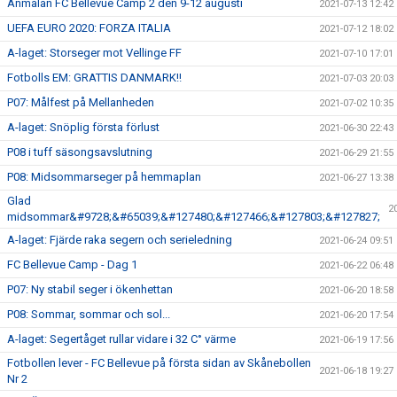
Anmälan FC Bellevue Camp 2 den 9-12 augusti
2021-07-13 12:42
UEFA EURO 2020: FORZA ITALIA
2021-07-12 18:02
A-laget: Storseger mot Vellinge FF
2021-07-10 17:01
Fotbolls EM: GRATTIS DANMARK!!
2021-07-03 20:03
P07: Målfest på Mellanheden
2021-07-02 10:35
A-laget: Snöplig första förlust
2021-06-30 22:43
P08 i tuff säsongsavslutning
2021-06-29 21:55
P08: Midsommarseger på hemmaplan
2021-06-27 13:38
Glad
2
midsommar&#9728;&#65039;&#127480;&#127466;&#127803;&#127827;
A-laget: Fjärde raka segern och serieledning
2021-06-24 09:51
FC Bellevue Camp - Dag 1
2021-06-22 06:48
P07: Ny stabil seger i ökenhettan
2021-06-20 18:58
P08: Sommar, sommar och sol...
2021-06-20 17:54
A-laget: Segertåget rullar vidare i 32 C° värme
2021-06-19 17:56
Fotbollen lever - FC Bellevue på första sidan av Skånebollen
2021-06-18 19:27
Nr 2