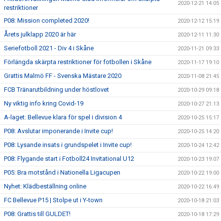
2020-12-21 14:05
restriktioner
P08: Mission completed 2020!
2020-12-12 15:19
Årets julklapp 2020 är här
2020-12-11 11:30
Seriefotboll 2021 - Div 4 i Skåne
2020-11-21 09:33
Förlängda skärpta restriktioner för fotbollen i Skåne
2020-11-17 19:10
Grattis Malmö FF - Svenska Mästare 2020
2020-11-08 21:45
FCB Tränarutbildning under höstlovet
2020-10-29 09:18
Ny viktig info kring Covid-19
2020-10-27 21:13
A-laget: Bellevue klara för spel i division 4
2020-10-25 15:17
P08: Avslutar imponerande i Invite cup!
2020-10-25 14:20
P08: Lysande insats i grundspelet i Invite cup!
2020-10-24 12:42
P08: Flygande start i Fotboll24 Invitational U12
2020-10-23 19:07
P05: Bra motstånd i Nationella Ligacupen
2020-10-22 19:00
Nyhet: Klädbeställning online
2020-10-22 16:49
FC Bellevue P15 | Stolpe ut i Y-town
2020-10-18 21:03
P08: Grattis till GULDET!
2020-10-18 17:29