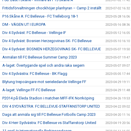
2023-07-02 17:42
Fritidsförvaltningen chockhöjer planhyran – Camp 2 inställt
2023-07-02 16:32
P16 Skåne A: FC Bellevue - FC Trelleborg 18-1
2023-05-28 16:06
DM - VÄGEN UT I EUROPA
2023-05-16 08:36
Div 4 Sydväst: FC Bellevue - Vellinge IF
2023-05-12 16:05
Div 4 Sydväst: Bosnien Herzegovinas SK- FC Bellevue
2023-05-10 16:10
Div 4 Sydväst: BOSNIEN HERZEGOVINAS SK- FC BELLEVUE
2023-05-07 19:50
Anmälan till FC Bellevue Summer Camp 2023
2023-05-07 19:47
A-laget: Övertygande spel och andra raka segern
2023-05-07 09:07
Div 4 Sydvästra: FC Bellevue - BK Flagg
2023-05-05 17:44
Blytung trepoängare mot serieledande Vellinge FF
2023-04-29 19:11
A-laget: Vellinge FF-FC Bellevue
2023-04-29 11:48
P2014 på Eleda Stadion i matchen MFF-IFK Norrköping
2023-04-26 19:53
DIV 4 SYDVÄSTRA: FC BELLEVUE-STAFFANSTORP UNITED
2023-04-22 09:02
Dags att anmäla sig till FC Bellevue Fotbolls Camp 2023
2023-04-20 11:16
Div 4 Herr Sydvästra: FC Bellevue vs Staffanstorp United
2023-04-19 20:56
11 april är Internationella Parkinsondagen