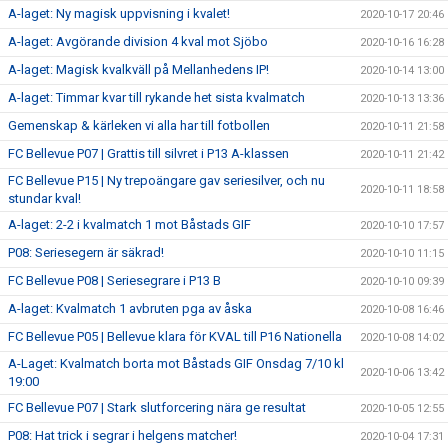
A-laget: Ny magisk uppvisning i kvalet!
2020-10-17 20:46
A-laget: Avgörande division 4 kval mot Sjöbo
2020-10-16 16:28
A-laget: Magisk kvalkväll på Mellanhedens IP!
2020-10-14 13:00
A-laget: Timmar kvar till rykande het sista kvalmatch
2020-10-13 13:36
Gemenskap & kärleken vi alla har till fotbollen
2020-10-11 21:58
FC Bellevue P07 | Grattis till silvret i P13 A-klassen
2020-10-11 21:42
FC Bellevue P15 | Ny trepoängare gav seriesilver, och nu
2020-10-11 18:58
stundar kval!
A-laget: 2-2 i kvalmatch 1 mot Båstads GIF
2020-10-10 17:57
P08: Seriesegern är säkrad!
2020-10-10 11:15
FC Bellevue P08 | Seriesegrare i P13 B
2020-10-10 09:39
A-laget: Kvalmatch 1 avbruten pga av åska
2020-10-08 16:46
FC Bellevue P05 | Bellevue klara för KVAL till P16 Nationella
2020-10-08 14:02
A-Laget: Kvalmatch borta mot Båstads GIF Onsdag 7/10 kl
2020-10-06 13:42
19:00
FC Bellevue P07 | Stark slutforcering nära ge resultat
2020-10-05 12:55
P08: Hat trick i segrar i helgens matcher!
2020-10-04 17:31