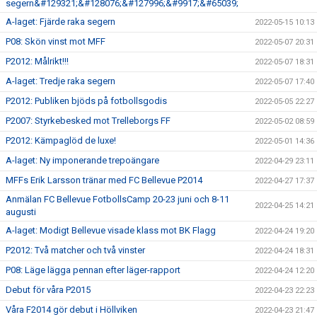
segern&#129321;&#128076;&#127996;&#9917;&#65039;
A-laget: Fjärde raka segern
2022-05-15 10:13
P08: Skön vinst mot MFF
2022-05-07 20:31
P2012: Målrikt!!!
2022-05-07 18:31
A-laget: Tredje raka segern
2022-05-07 17:40
P2012: Publiken bjöds på fotbollsgodis
2022-05-05 22:27
P2007: Styrkebesked mot Trelleborgs FF
2022-05-02 08:59
P2012: Kämpaglöd de luxe!
2022-05-01 14:36
A-laget: Ny imponerande trepoängare
2022-04-29 23:11
MFFs Erik Larsson tränar med FC Bellevue P2014
2022-04-27 17:37
Anmälan FC Bellevue FotbollsCamp 20-23 juni och 8-11
2022-04-25 14:21
augusti
A-laget: Modigt Bellevue visade klass mot BK Flagg
2022-04-24 19:20
P2012: Två matcher och två vinster
2022-04-24 18:31
P08: Läge lägga pennan efter läger-rapport
2022-04-24 12:20
Debut för våra P2015
2022-04-23 22:23
Våra F2014 gör debut i Höllviken
2022-04-23 21:47