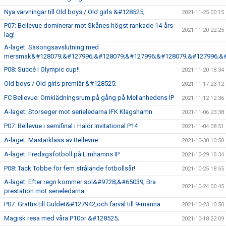
Nya värvningar till Old boys / Old girls &#128525;
2021-11-25 00:15
P07: Bellevue dominerar mot Skånes högst rankade 14-års
2021-11-20 22:25
lag!
A-laget: Säsongsavslutning med
mersmak&#128079;&#127996;&#128079;&#127996;&#128079;&#127996;&#
P08: Succé i Olympic cup!!
2021-11-20 18:34
Old boys / Old girls premiär &#128525;
2021-11-17 23:12
FC Bellevue: Omklädningsrum på gång på Mellanhedens IP
2021-11-12 12:36
A-laget: Storseger mot serieledarna IFK Klagshamn
2021-11-06 23:38
P07: Bellevue i semifinal i Halör Invitational P14
2021-11-04 08:51
A-laget: Mästarklass av Bellevue
2021-10-30 10:50
A-laget: Fredagsfotboll på Limhamns IP
2021-10-29 15:34
P08: Tack Tobbe för fem strålande fotbollsår!
2021-10-25 18:55
A-laget: Efter regn kommer sol&#9728;&#65039; Bra
2021-10-24 00:45
prestation mot serieledarna
P07: Grattis till Guldet&#127942;och farväl till 9-manna
2021-10-23 10:50
Magisk resa med våra P10or &#128525;
2021-10-18 22:09