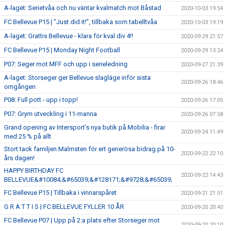
A-laget: Serietvåa och nu väntar kvalmatch mot Båstad
2020-10-03 19:54
FC Bellevue P15 | ”Just did it!”, tillbaka som tabelltvåa
2020-10-03 19:19
A-laget: Grattis Bellevue - klara för kval div 4!!
2020-09-29 21:57
FC Bellevue P15 | Monday Night Football
2020-09-29 13:24
P07: Seger mot MFF och upp i serieledning
2020-09-27 21:39
A-laget: Storseger ger Bellevue slagläge inför sista
2020-09-26 18:46
omgången
P08: Full pott - upp i topp!
2020-09-26 17:05
P07: Grym utveckling i 11-manna
2020-09-26 07:58
Grand opening av Intersport’s nya butik på Mobilia - firar
2020-09-24 11:49
med 25 % på allt
Stort tack familjen Malmsten för ert generösa bidrag på 10-
2020-09-22 22:10
års dagen!
HAPPY BIRTHDAY FC
2020-09-22 14:43
BELLEVUE&#10084;&#65039;&#128171;&#9728;&#65039;
FC Bellevue P15 | Tillbaka i vinnarspåret
2020-09-21 21:51
G R A T T I S | FC BELLEVUE FYLLER 10 ÅR
2020-09-20 20:40
FC Bellevue P07 | Upp på 2:a plats efter Storseger mot
2020-09-20 20:10