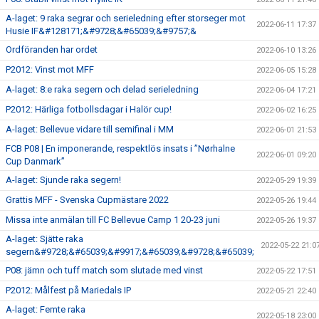
A-laget: 9 raka segrar och serieledning efter storseger mot
2022-06-11 17:37
Husie IF&#128171;&#9728;&#65039;&#9757;&
Ordföranden har ordet
2022-06-10 13:26
P2012: Vinst mot MFF
2022-06-05 15:28
A-laget: 8:e raka segern och delad serieledning
2022-06-04 17:21
P2012: Härliga fotbollsdagar i Halör cup!
2022-06-02 16:25
A-laget: Bellevue vidare till semifinal i MM
2022-06-01 21:53
FCB P08 | En imponerande, respektlös insats i ”Nørhalne
2022-06-01 09:20
Cup Danmark”
A-laget: Sjunde raka segern!
2022-05-29 19:39
Grattis MFF - Svenska Cupmästare 2022
2022-05-26 19:44
Missa inte anmälan till FC Bellevue Camp 1 20-23 juni
2022-05-26 19:37
A-laget: Sjätte raka
2022-05-22 21:0
segern&#9728;&#65039;&#9917;&#65039;&#9728;&#65039;
P08: jämn och tuff match som slutade med vinst
2022-05-22 17:51
P2012: Målfest på Mariedals IP
2022-05-21 22:40
A-laget: Femte raka
2022-05-18 23:00