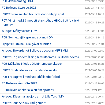
P08: Avancemang i DM
2022-03-19 09:38
FC Bellevue Styrelse 2022
2022-03-17 11:54
P2012: Rörelse utan boll och klapp-klapp spel
2022-03-14 18:14
P07: Vinst med 2-3 mot ett starkt Åhus HBK på ett idylliskt
2022-03-13 19:23
Furehov!
A-laget: Målfyrverkeri i DM
2022-03-13 17:04
P08: Som ett självspelande piano i DM
2022-03-13 14:12
Hjälp till Ukraina - alla gåvor dubblas
2022-03-12 01:34
A-laget: Rekordungt Bellevue besegrar MFF i MM
2022-03-09 22:59
P2012: Hög underhållning & straffdrama i slutsekunderna
2022-03-06 21:03
P08: Målkalas inledde Distriktsmästerskapen
2022-03-06 15:28
P2012 Strålande sol och strålande insats
2022-03-05 20:24
P08: Fredagkväll med underhållande fotboll
2022-03-04 23:13
FC Bellevue Årsmöte 2022
2022-02-23 18:06
FC Bellevue önskar alla ett fint sportlov!
2022-02-21 12:18
A-laget: Klassmål avgjorde mot Lilla Torg i MM
2022-02-19 20:34
P2012: Bounce back i Klågerup!!!
2022-02-19 20:26