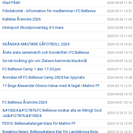
Glad Påsk!
2026-04-04 11:36
Fritidskortet - Information för medlemmar i FC Bellevue
2026-03-11 14:37
KLÄDBESTÄLLNING
Kallelse Årsmöte 2026
2026-02-26 11:56
SPONSORER
Intersport Skoutprovardag 4-5 mars
2025-02-08 15:04
2025-01-13 11:09
KLUBBMAGASIN
SKÅNSKA MÄSTARE GÅFOTBOLL 2024
2024-10-14 10:42
NATIONELLA SPELFORMER
Årets sista seriematch och tronskiftet i FC Bellevue
2024-10-05 19:19
Se när tioåring gör om Zlatans berömda klackmål
2024-09-09 16:23
PROVTRÄNING
FC Bellevue Camp 1 den 17-20 juni
2024-07-11 16:55
SKADEBEHANDLING
Anmälan till FC Bellevue Camp 2024 har öppnats
2024-04-05 14:28
17-årige Alexander Olsson tränar med A-laget i Malmö FF
2024-03-19 12:01
VÄRDEGRUND
2024-03-04 10:10
FOTBOLLSCAMP 2026
FC Bellevue Årsmöte 2024
2024-03-01 23:16
&#10024;&#127876;FC Bellevue önskar alla en Riktigt God
2023-12-23 21:22
TRÄNARUTBILDNING
Jul&#127876;&#10024;
P2010: Bellevuetalanger klara för Malmö FF
2023-12-16 12:59
SUPPORTERPRYLAR
Breaking News: Bellevuetalang klar för Landskrona BoIs
2023-12-16 10:51