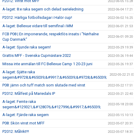
P2012: Vinst mot MFF
2022-06-05 15:28
A-laget: 8:e raka segern och delad serieledning
2022-06-04 17:21
P2012: Härliga fotbollsdagar i Halör cup!
2022-06-02 16:25
A-laget: Bellevue vidare till semifinal i MM
2022-06-01 21:53
FCB P08 | En imponerande, respektlös insats i ”Nørhalne
2022-06-01 09:20
Cup Danmark”
A-laget: Sjunde raka segern!
2022-05-29 19:39
Grattis MFF - Svenska Cupmästare 2022
2022-05-26 19:44
Missa inte anmälan till FC Bellevue Camp 1 20-23 juni
2022-05-26 19:37
A-laget: Sjätte raka
2022-05-22 21:0
segern&#9728;&#65039;&#9917;&#65039;&#9728;&#65039;
P08: jämn och tuff match som slutade med vinst
2022-05-22 17:51
P2012: Målfest på Mariedals IP
2022-05-21 22:40
A-laget: Femte raka
2022-05-18 23:00
segern&#129321;&#128076;&#127996;&#9917;&#65039;
A-laget: Fjärde raka segern
2022-05-15 10:13
P08: Skön vinst mot MFF
2022-05-07 20:31
P2012: Målrikt!!!
2022-05-07 18:31