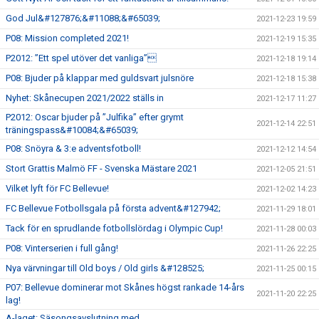
God Jul&#127876;&#11088;&#65039;
2021-12-23 19:59
P08: Mission completed 2021!
2021-12-19 15:35
P2012: ”Ett spel utöver det vanliga”
2021-12-18 19:14
P08: Bjuder på klappar med guldsvart julsnöre
2021-12-18 15:38
Nyhet: Skånecupen 2021/2022 ställs in
2021-12-17 11:27
P2012: Oscar bjuder på ”Julfika” efter grymt
2021-12-14 22:51
träningspass&#10084;&#65039;
P08: Snöyra & 3:e adventsfotboll!
2021-12-12 14:54
Stort Grattis Malmö FF - Svenska Mästare 2021
2021-12-05 21:51
Vilket lyft för FC Bellevue!
2021-12-02 14:23
FC Bellevue Fotbollsgala på första advent&#127942;
2021-11-29 18:01
Tack för en sprudlande fotbollslördag i Olympic Cup!
2021-11-28 00:03
P08: Vinterserien i full gång!
2021-11-26 22:25
Nya värvningar till Old boys / Old girls &#128525;
2021-11-25 00:15
P07: Bellevue dominerar mot Skånes högst rankade 14-års
2021-11-20 22:25
lag!
A-laget: Säsongsavslutning med