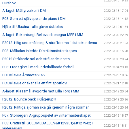
2022-03-13 19:23
Furehov!
A-laget: Målfyrverkeri i DM
2022-03-13 17:04
P08: Som ett självspelande piano i DM
2022-03-13 14:12
Hjälp till Ukraina - alla gåvor dubblas
2022-03-12 01:34
A-laget: Rekordungt Bellevue besegrar MFF i MM
2022-03-09 22:59
P2012: Hög underhållning & straffdrama i slutsekunderna
2022-03-06 21:03
P08: Målkalas inledde Distriktsmästerskapen
2022-03-06 15:28
P2012 Strålande sol och strålande insats
2022-03-05 20:24
P08: Fredagkväll med underhållande fotboll
2022-03-04 23:13
FC Bellevue Årsmöte 2022
2022-02-23 18:06
FC Bellevue önskar alla ett fint sportlov!
2022-02-21 12:18
A-laget: Klassmål avgjorde mot Lilla Torg i MM
2022-02-19 20:34
P2012: Bounce back i Klågerup!!!
2022-02-19 20:26
P2012: Riktiga sjömän ska gå igenom några stormar
2022-02-13 20:24
P07: Storseger i A-gruppspelet av vintermästerskapet
2022-02-13 18:27
P08: Grattis till GULDMEDALJEN&#129351;&#127942; i
2022-02-13 18:11
vinterserien!