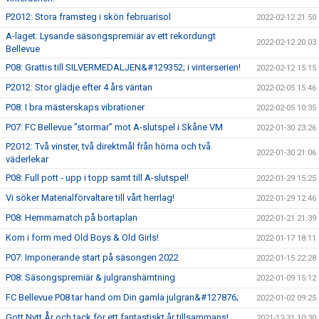
P2012: Stora framsteg i skön februarisol
2022-02-12 21:50
A-laget: Lysande säsongspremiär av ett rekordungt
2022-02-12 20:03
Bellevue
P08: Grattis till SILVERMEDALJEN&#129352; i vinterserien!
2022-02-12 15:15
P2012: Stor glädje efter 4 års väntan
2022-02-05 15:46
P08: I bra mästerskaps vibrationer
2022-02-05 10:35
P07: FC Bellevue ”stormar” mot A-slutspel i Skåne VM
2022-01-30 23:26
P2012: Två vinster, två direktmål från hörna och två
2022-01-30 21:06
väderlekar
P08: Full pott - upp i topp samt till A-slutspel!
2022-01-29 15:25
Vi söker Materialförvaltare till vårt herrlag!
2022-01-29 12:46
P08: Hemmamatch på bortaplan
2022-01-21 21:39
Kom i form med Old Boys & Old Girls!
2022-01-17 18:11
P07: Imponerande start på säsongen 2022
2022-01-15 22:28
P08: Säsongspremiär & julgranshämtning
2022-01-09 15:12
FC Bellevue P08 tar hand om Din gamla julgran&#127876;
2022-01-02 09:25
Gott Nytt År och tack för ett fantastiskt år tillsammans!
2021-12-31 10:30