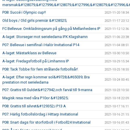
mersmak&#128079;&#127996;&#128079;&#127996;&#128079;&#127996;&#
P08: Succé i Olympic cup!!
2021-11-20 18:34
Old boys / Old girls premiär &#128525;
2021-11-17 23:12
FC Bellevue: Omklädningsrum på gång på Mellanhedens IP
2021-11-12 12:36
A-laget: Storseger mot serieledarna IFK Klagshamn
2021-11-06 23:38
P07: Bellevue i semifinal i Halör Invitational P14
2021-11-04 08:51
A-laget: Mästarklass av Bellevue
2021-10-30 10:50
A-laget: Fredagsfotboll på Limhamns IP
2021-10-29 15:34
P08: Tack Tobbe för fem strålande fotbollsår!
2021-10-25 18:55
A-laget: Efter regn kommer sol&#9728;&#65039; Bra
2021-10-24 00:45
prestation mot serieledarna
P07: Grattis till Guldet&#127942;och farväl till 9-manna
2021-10-23 10:50
Magisk resa med våra P10or &#128525;
2021-10-18 22:09
P08: Grattis till silvret&#129352;i P13 A
2021-10-17 16:11
P07: Härlig fotbollslördag i Hittarp Invitational
2021-10-16 21:15
P08: Snart dags för storfotboll i Fotboll24 Invitational
2021-10-16 01:43