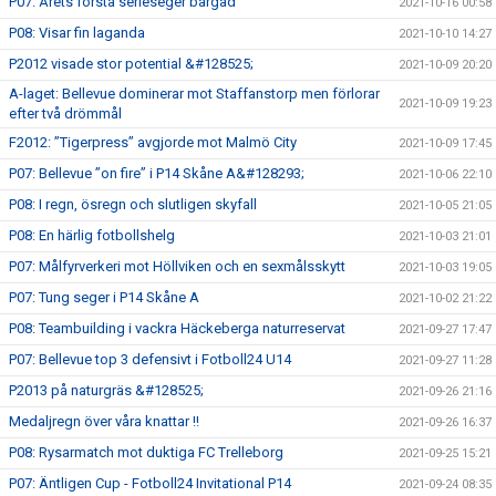
P07: Årets första serieseger bärgad
2021-10-16 00:58
P08: Visar fin laganda
2021-10-10 14:27
P2012 visade stor potential &#128525;
2021-10-09 20:20
A-laget: Bellevue dominerar mot Staffanstorp men förlorar
2021-10-09 19:23
efter två drömmål
F2012: ”Tigerpress” avgjorde mot Malmö City
2021-10-09 17:45
P07: Bellevue ”on fire” i P14 Skåne A&#128293;
2021-10-06 22:10
P08: I regn, ösregn och slutligen skyfall
2021-10-05 21:05
P08: En härlig fotbollshelg
2021-10-03 21:01
P07: Målfyrverkeri mot Höllviken och en sexmålsskytt
2021-10-03 19:05
P07: Tung seger i P14 Skåne A
2021-10-02 21:22
P08: Teambuilding i vackra Häckeberga naturreservat
2021-09-27 17:47
P07: Bellevue top 3 defensivt i Fotboll24 U14
2021-09-27 11:28
P2013 på naturgräs &#128525;
2021-09-26 21:16
Medaljregn över våra knattar !!
2021-09-26 16:37
P08: Rysarmatch mot duktiga FC Trelleborg
2021-09-25 15:21
P07: Äntligen Cup - Fotboll24 Invitational P14
2021-09-24 08:35