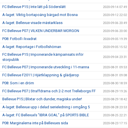
FC Bellevue P15 | Inte lätt på Söderslätt
2020-09-14 07:49
A-laget: Viktig bortapoäng bärgad mot Bosna
2020-09-12 22:02
A-laget: Bellevue visade mästarklass
2020-09-06 20:49
FC Bellevue P07 | VILKEN UNDERBAR MORGON
2020-09-06 20:00
P08: Fotboll i kvadrat
2020-09-05 19:39
A-laget: Reportage i Fotbollshörnan
2020-09-05 15:52
FC Bellevue P15 | Imponerande kämpainsats inför
2020-09-04 23:31
storpublik
FC Bellevue P07 | Imponerande utveckling i 11-manna
2020-08-31 09:53
FC Bellevue F2011 | Hjärtklappning & glädjerop
2020-08-31 09:08
P08: Som i en dröm
2020-08-30 18:59
FC Bellevue P07 | Straffdrama och 2-2 mot Trelleborgs FF
2020-08-29 19:26
Bellevue P15 | Blixtar och dunder, magiska under!
2020-08-29 18:42
A-laget: Bellevue upp i delad serieledning i omgång 5
2020-08-28 23:53
A-laget: FC Bellevue’s ”IBRA GOAL” på SPORTS BIBLE
2020-08-25 22:21
P08: Marginalerna inte på Bellevues sida
2020-08-23 17:15