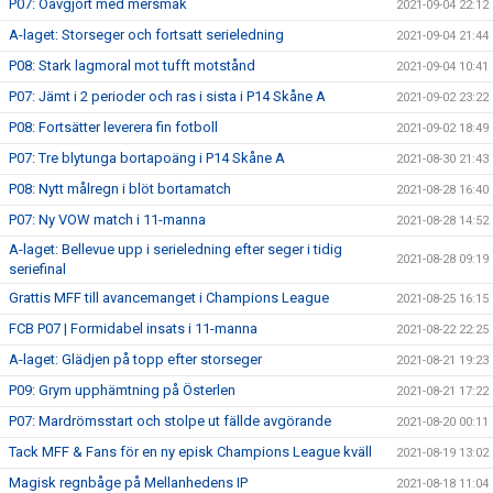
P07: Oavgjort med mersmak
2021-09-04 22:12
A-laget: Storseger och fortsatt serieledning
2021-09-04 21:44
P08: Stark lagmoral mot tufft motstånd
2021-09-04 10:41
P07: Jämt i 2 perioder och ras i sista i P14 Skåne A
2021-09-02 23:22
P08: Fortsätter leverera fin fotboll
2021-09-02 18:49
P07: Tre blytunga bortapoäng i P14 Skåne A
2021-08-30 21:43
P08: Nytt målregn i blöt bortamatch
2021-08-28 16:40
P07: Ny VOW match i 11-manna
2021-08-28 14:52
A-laget: Bellevue upp i serieledning efter seger i tidig
2021-08-28 09:19
seriefinal
Grattis MFF till avancemanget i Champions League
2021-08-25 16:15
FCB P07 | Formidabel insats i 11-manna
2021-08-22 22:25
A-laget: Glädjen på topp efter storseger
2021-08-21 19:23
P09: Grym upphämtning på Österlen
2021-08-21 17:22
P07: Mardrömsstart och stolpe ut fällde avgörande
2021-08-20 00:11
Tack MFF & Fans för en ny episk Champions League kväll
2021-08-19 13:02
Magisk regnbåge på Mellanhedens IP
2021-08-18 11:04