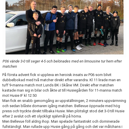
KLÄDBESTÄLLNING
SPONSORER
KLUBBMAGASIN
NATIONELLA SPELFORMER
P06 vände 3-0 till seger 4-5 och belönades med en limousine tur hem efter
PROVTRÄNING
matchen
SKADEBEHANDLING
På första advent fick vi uppleva en heroisk insats av P06 som blivit
dubbelbokad med två matcher direkt efter varandra. Kl 11 lirade man en
tuff 9-manna match mot Lunds BK i Skåne VM. Direkt efter matchen
VÄRDEGRUND
kastade man sig in bilar och åkte ut till Husiegården för 11-manna match
mot Husie IF kl 12:50
FOTBOLLSCAMP 2026
Man fick en snabb genomgång av uppställningen, 2 minuters uppvärmning
och sedan blåste domaren igång matchen. Bellevue öppnade med hög
press och tryckte direkt tillbaka Husie. Men plötsligt stod det 3-0 till Husie
TRÄNARUTBILDNING
efter 2 avslut och ett olyckligt självmål på hörna.
Men Bellevue föll aldrig ihop. Man spelade fantastiskt och dominerade
SUPPORTERPRYLAR
fullständigt. Man rullade upp Husie gång på gång och det var målchans i