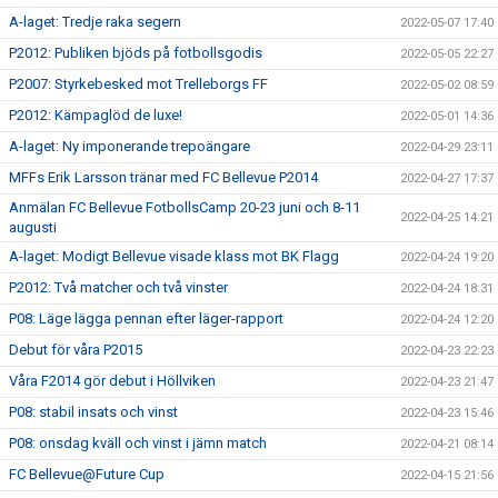
A-laget: Tredje raka segern
2022-05-07 17:40
P2012: Publiken bjöds på fotbollsgodis
2022-05-05 22:27
P2007: Styrkebesked mot Trelleborgs FF
2022-05-02 08:59
P2012: Kämpaglöd de luxe!
2022-05-01 14:36
A-laget: Ny imponerande trepoängare
2022-04-29 23:11
MFFs Erik Larsson tränar med FC Bellevue P2014
2022-04-27 17:37
Anmälan FC Bellevue FotbollsCamp 20-23 juni och 8-11
2022-04-25 14:21
augusti
A-laget: Modigt Bellevue visade klass mot BK Flagg
2022-04-24 19:20
P2012: Två matcher och två vinster
2022-04-24 18:31
P08: Läge lägga pennan efter läger-rapport
2022-04-24 12:20
Debut för våra P2015
2022-04-23 22:23
Våra F2014 gör debut i Höllviken
2022-04-23 21:47
P08: stabil insats och vinst
2022-04-23 15:46
P08: onsdag kväll och vinst i jämn match
2022-04-21 08:14
FC Bellevue@Future Cup
2022-04-15 21:56