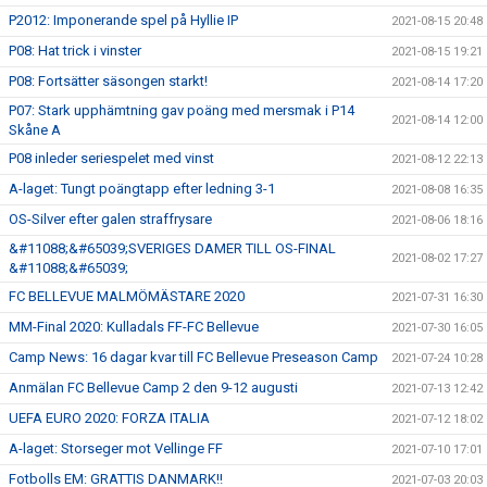
P2012: Imponerande spel på Hyllie IP
2021-08-15 20:48
P08: Hat trick i vinster
2021-08-15 19:21
P08: Fortsätter säsongen starkt!
2021-08-14 17:20
P07: Stark upphämtning gav poäng med mersmak i P14
2021-08-14 12:00
Skåne A
P08 inleder seriespelet med vinst
2021-08-12 22:13
A-laget: Tungt poängtapp efter ledning 3-1
2021-08-08 16:35
OS-Silver efter galen straffrysare
2021-08-06 18:16
&#11088;&#65039;SVERIGES DAMER TILL OS-FINAL
2021-08-02 17:27
&#11088;&#65039;
FC BELLEVUE MALMÖMÄSTARE 2020
2021-07-31 16:30
MM-Final 2020: Kulladals FF-FC Bellevue
2021-07-30 16:05
Camp News: 16 dagar kvar till FC Bellevue Preseason Camp
2021-07-24 10:28
Anmälan FC Bellevue Camp 2 den 9-12 augusti
2021-07-13 12:42
UEFA EURO 2020: FORZA ITALIA
2021-07-12 18:02
A-laget: Storseger mot Vellinge FF
2021-07-10 17:01
Fotbolls EM: GRATTIS DANMARK!!
2021-07-03 20:03