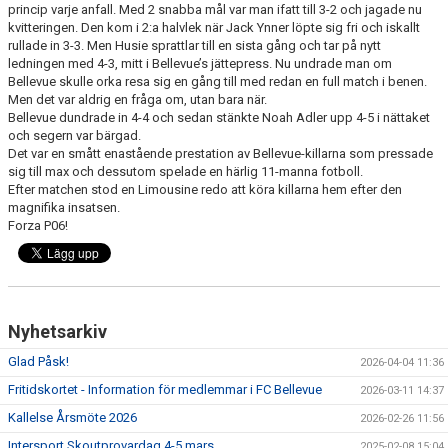
princip varje anfall. Med 2 snabba mål var man ifatt till 3-2 och jagade nu
GÅBOLL
kvitteringen. Den kom i 2:a halvlek när Jack Ynner löpte sig fri och iskallt
rullade in 3-3. Men Husie sprattlar till en sista gång och tar på nytt
ledningen med 4-3, mitt i Bellevue’s jättepress. Nu undrade man om
PROJEKT
Bellevue skulle orka resa sig en gång till med redan en full match i benen.
Men det var aldrig en fråga om, utan bara när.
DOMARE
Bellevue dundrade in 4-4 och sedan stänkte Noah Adler upp 4-5 i nättaket
och segern var bärgad.
Det var en smått enastående prestation av Bellevue-killarna som pressade
GYMKORT NORDIC WELLNESS
sig till max och dessutom spelade en härlig 11-manna fotboll.
Efter matchen stod en Limousine redo att köra killarna hem efter den
FYSTRÄNING
magnifika insatsen.
Forza P06!
POLICY SOCIALA MEDIER
FRITIDSKORTET 2026
Nyhetsarkiv
Glad Påsk!
2026-04-04 11:36
Fritidskortet - Information för medlemmar i FC Bellevue
2026-03-11 14:37
Kallelse Årsmöte 2026
2026-02-26 11:56
Intersport Skoutprovardag 4-5 mars
2025-02-08 15:04