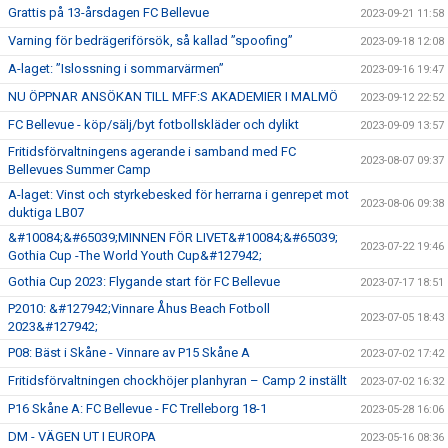
Grattis på 13-årsdagen FC Bellevue
2023-09-21 11:58
Varning för bedrägeriförsök, så kallad ”spoofing”
2023-09-18 12:08
A-laget: ”Islossning i sommarvärmen”
2023-09-16 19:47
NU ÖPPNAR ANSÖKAN TILL MFF:S AKADEMIER I MALMÖ
2023-09-12 22:52
FC Bellevue - köp/sälj/byt fotbollskläder och dylikt
2023-09-09 13:57
Fritidsförvaltningens agerande i samband med FC
2023-08-07 09:37
Bellevues Summer Camp
A-laget: Vinst och styrkebesked för herrarna i genrepet mot
2023-08-06 09:38
duktiga LB07
&#10084;&#65039;MINNEN FÖR LIVET&#10084;&#65039;
2023-07-22 19:46
Gothia Cup -The World Youth Cup&#127942;
Gothia Cup 2023: Flygande start för FC Bellevue
2023-07-17 18:51
P2010: &#127942;Vinnare Åhus Beach Fotboll
2023-07-05 18:43
2023&#127942;
P08: Bäst i Skåne - Vinnare av P15 Skåne A
2023-07-02 17:42
Fritidsförvaltningen chockhöjer planhyran – Camp 2 inställt
2023-07-02 16:32
P16 Skåne A: FC Bellevue - FC Trelleborg 18-1
2023-05-28 16:06
DM - VÄGEN UT I EUROPA
2023-05-16 08:36