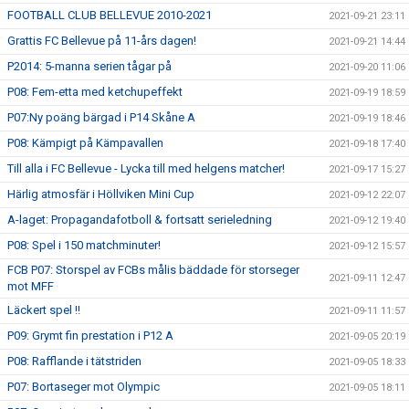
FOOTBALL CLUB BELLEVUE 2010-2021
2021-09-21 23:11
Grattis FC Bellevue på 11-års dagen!
2021-09-21 14:44
P2014: 5-manna serien tågar på
2021-09-20 11:06
P08: Fem-etta med ketchupeffekt
2021-09-19 18:59
P07:Ny poäng bärgad i P14 Skåne A
2021-09-19 18:46
P08: Kämpigt på Kämpavallen
2021-09-18 17:40
Till alla i FC Bellevue - Lycka till med helgens matcher!
2021-09-17 15:27
Härlig atmosfär i Höllviken Mini Cup
2021-09-12 22:07
A-laget: Propagandafotboll & fortsatt serieledning
2021-09-12 19:40
P08: Spel i 150 matchminuter!
2021-09-12 15:57
FCB P07: Storspel av FCBs målis bäddade för storseger
2021-09-11 12:47
mot MFF
Läckert spel !!
2021-09-11 11:57
P09: Grymt fin prestation i P12 A
2021-09-05 20:19
P08: Rafflande i tätstriden
2021-09-05 18:33
P07: Bortaseger mot Olympic
2021-09-05 18:11