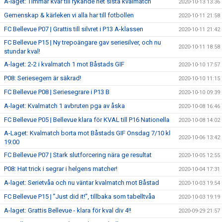
A-laget: Timmar kvar till rykande het sista kvalmatch
2020-10-13 13:36
Gemenskap & kärleken vi alla har till fotbollen
2020-10-11 21:58
FC Bellevue P07 | Grattis till silvret i P13 A-klassen
2020-10-11 21:42
FC Bellevue P15 | Ny trepoängare gav seriesilver, och nu
2020-10-11 18:58
stundar kval!
A-laget: 2-2 i kvalmatch 1 mot Båstads GIF
2020-10-10 17:57
P08: Seriesegern är säkrad!
2020-10-10 11:15
FC Bellevue P08 | Seriesegrare i P13 B
2020-10-10 09:39
A-laget: Kvalmatch 1 avbruten pga av åska
2020-10-08 16:46
FC Bellevue P05 | Bellevue klara för KVAL till P16 Nationella
2020-10-08 14:02
A-Laget: Kvalmatch borta mot Båstads GIF Onsdag 7/10 kl
2020-10-06 13:42
19:00
FC Bellevue P07 | Stark slutforcering nära ge resultat
2020-10-05 12:55
P08: Hat trick i segrar i helgens matcher!
2020-10-04 17:31
A-laget: Serietvåa och nu väntar kvalmatch mot Båstad
2020-10-03 19:54
FC Bellevue P15 | ”Just did it!”, tillbaka som tabelltvåa
2020-10-03 19:19
A-laget: Grattis Bellevue - klara för kval div 4!!
2020-09-29 21:57