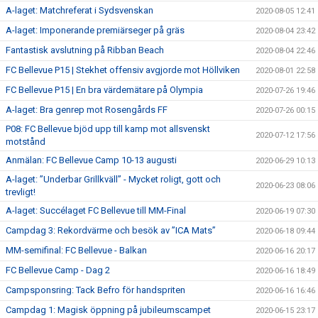
A-laget: Matchreferat i Sydsvenskan
2020-08-05 12:41
A-laget: Imponerande premiärseger på gräs
2020-08-04 23:42
Fantastisk avslutning på Ribban Beach
2020-08-04 22:46
FC Bellevue P15 | Stekhet offensiv avgjorde mot Höllviken
2020-08-01 22:58
FC Bellevue P15 | En bra värdemätare på Olympia
2020-07-26 19:46
A-laget: Bra genrep mot Rosengårds FF
2020-07-26 00:15
P08: FC Bellevue bjöd upp till kamp mot allsvenskt
2020-07-12 17:56
motstånd
Anmälan: FC Bellevue Camp 10-13 augusti
2020-06-29 10:13
A-laget: ”Underbar Grillkväll” - Mycket roligt, gott och
2020-06-23 08:06
trevligt!
A-laget: Succélaget FC Bellevue till MM-Final
2020-06-19 07:30
Campdag 3: Rekordvärme och besök av ”ICA Mats”
2020-06-18 09:44
MM-semifinal: FC Bellevue - Balkan
2020-06-16 20:17
FC Bellevue Camp - Dag 2
2020-06-16 18:49
Campsponsring: Tack Befro för handspriten
2020-06-16 16:46
Campdag 1: Magisk öppning på jubileumscampet
2020-06-15 23:17