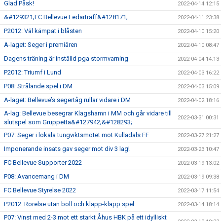
Glad Påsk!
2022-04-14 12:15
&#129321;FC Bellevue Ledarträff&#128171;
2022-04-11 23:38
P2012: Väl kämpat i blåsten
2022-04-10 15:20
A-laget: Seger i premiären
2022-04-10 08:47
Dagens träning är inställd pga stormvarning
2022-04-04 14:13
P2012: Triumf i Lund
2022-04-03 16:22
P08: Strålande spel i DM
2022-04-03 15:09
A-laget: Bellevue’s segertåg rullar vidare i DM
2022-04-02 18:16
A-lag: Bellevue besegrar Klagshamn i MM och går vidare till
2022-03-31 00:31
slutspel som Gruppetta&#127942;&#128293;
P07: Seger i lokala tungviktsmötet mot Kulladals FF
2022-03-27 21:27
Imponerande insats gav seger mot div 3 lag!
2022-03-23 10:47
FC Bellevue Supporter 2022
2022-03-19 13:02
P08: Avancemang i DM
2022-03-19 09:38
FC Bellevue Styrelse 2022
2022-03-17 11:54
P2012: Rörelse utan boll och klapp-klapp spel
2022-03-14 18:14
P07: Vinst med 2-3 mot ett starkt Åhus HBK på ett idylliskt