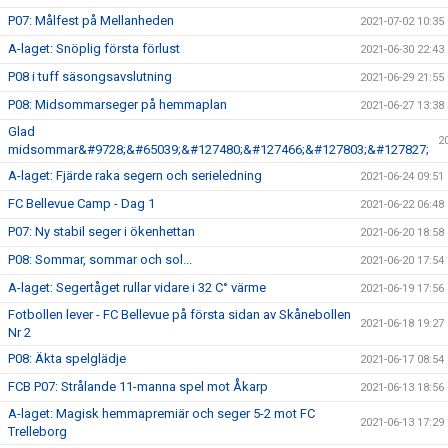
P07: Målfest på Mellanheden
2021-07-02 10:35
A-laget: Snöplig första förlust
2021-06-30 22:43
P08 i tuff säsongsavslutning
2021-06-29 21:55
P08: Midsommarseger på hemmaplan
2021-06-27 13:38
Glad
2
midsommar&#9728;&#65039;&#127480;&#127466;&#127803;&#127827;
A-laget: Fjärde raka segern och serieledning
2021-06-24 09:51
FC Bellevue Camp - Dag 1
2021-06-22 06:48
P07: Ny stabil seger i ökenhettan
2021-06-20 18:58
P08: Sommar, sommar och sol...
2021-06-20 17:54
A-laget: Segertåget rullar vidare i 32 C° värme
2021-06-19 17:56
Fotbollen lever - FC Bellevue på första sidan av Skånebollen
2021-06-18 19:27
Nr 2
P08: Äkta spelglädje
2021-06-17 08:54
FCB P07: Strålande 11-manna spel mot Åkarp
2021-06-13 18:56
A-laget: Magisk hemmapremiär och seger 5-2 mot FC
2021-06-13 17:29
Trelleborg