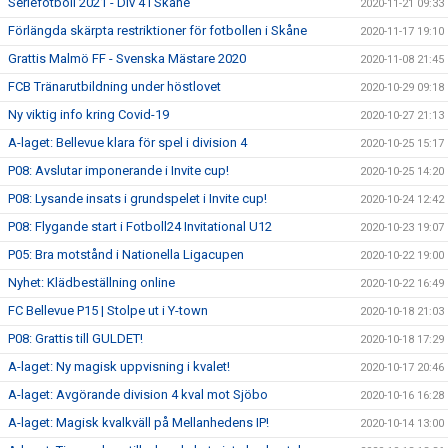
Seriefotboll 2021 - Div 4 i Skåne
2020-11-21 09:33
Förlängda skärpta restriktioner för fotbollen i Skåne
2020-11-17 19:10
Grattis Malmö FF - Svenska Mästare 2020
2020-11-08 21:45
FCB Tränarutbildning under höstlovet
2020-10-29 09:18
Ny viktig info kring Covid-19
2020-10-27 21:13
A-laget: Bellevue klara för spel i division 4
2020-10-25 15:17
P08: Avslutar imponerande i Invite cup!
2020-10-25 14:20
P08: Lysande insats i grundspelet i Invite cup!
2020-10-24 12:42
P08: Flygande start i Fotboll24 Invitational U12
2020-10-23 19:07
P05: Bra motstånd i Nationella Ligacupen
2020-10-22 19:00
Nyhet: Klädbeställning online
2020-10-22 16:49
FC Bellevue P15 | Stolpe ut i Y-town
2020-10-18 21:03
P08: Grattis till GULDET!
2020-10-18 17:29
A-laget: Ny magisk uppvisning i kvalet!
2020-10-17 20:46
A-laget: Avgörande division 4 kval mot Sjöbo
2020-10-16 16:28
A-laget: Magisk kvalkväll på Mellanhedens IP!
2020-10-14 13:00