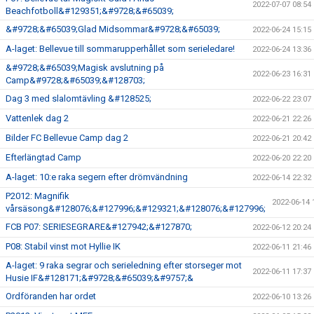
2022-07-07 08:54
Beachfotboll&#129351;&#9728;&#65039;
&#9728;&#65039;Glad Midsommar&#9728;&#65039;
2022-06-24 15:15
A-laget: Bellevue till sommarupperhållet som serieledare!
2022-06-24 13:36
&#9728;&#65039;Magisk avslutning på
2022-06-23 16:31
Camp&#9728;&#65039;&#128703;
Dag 3 med slalomtävling &#128525;
2022-06-22 23:07
Vattenlek dag 2
2022-06-21 22:26
Bilder FC Bellevue Camp dag 2
2022-06-21 20:42
Efterlängtad Camp
2022-06-20 22:20
A-laget: 10:e raka segern efter drömvändning
2022-06-14 22:32
P2012: Magnifik
2022-06-14 
vårsäsong&#128076;&#127996;&#129321;&#128076;&#127996;
FCB P07: SERIESEGRARE&#127942;&#127870;
2022-06-12 20:24
P08: Stabil vinst mot Hyllie IK
2022-06-11 21:46
A-laget: 9 raka segrar och serieledning efter storseger mot
2022-06-11 17:37
Husie IF&#128171;&#9728;&#65039;&#9757;&
Ordföranden har ordet
2022-06-10 13:26