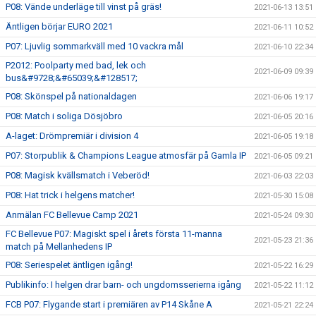
P08: Vände underläge till vinst på gräs!
2021-06-13 13:51
Äntligen börjar EURO 2021
2021-06-11 10:52
P07: Ljuvlig sommarkväll med 10 vackra mål
2021-06-10 22:34
P2012: Poolparty med bad, lek och
2021-06-09 09:39
bus&#9728;&#65039;&#128517;
P08: Skönspel på nationaldagen
2021-06-06 19:17
P08: Match i soliga Dösjöbro
2021-06-05 20:16
A-laget: Drömpremiär i division 4
2021-06-05 19:18
P07: Storpublik & Champions League atmosfär på Gamla IP
2021-06-05 09:21
P08: Magisk kvällsmatch i Veberöd!
2021-06-03 22:03
P08: Hat trick i helgens matcher!
2021-05-30 15:08
Anmälan FC Bellevue Camp 2021
2021-05-24 09:30
FC Bellevue P07: Magiskt spel i årets första 11-manna
2021-05-23 21:36
match på Mellanhedens IP
P08: Seriespelet äntligen igång!
2021-05-22 16:29
Publikinfo: I helgen drar barn- och ungdomsserierna igång
2021-05-22 11:12
FCB P07: Flygande start i premiären av P14 Skåne A
2021-05-21 22:24