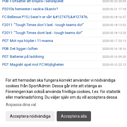
P08: Fortsätter att briljera i seriespelet
2020-05-23 20:04
P2010s hemester i vackra Skanör?
2020-05-21 17:18
FC Bellevue P15 | Seier’n er vår! &#127475;&#127476;
2020-05-18 16:57
F2011: "Tough Times don´t last - tough teams do!"
2020-05-18 13:55
F2011: "Tough Times dont last - tough teams do!"
2020-05-18 13:25
P07: Mot nya höjder i 11-manna
2020-05-17 23:13
P08: Det ligger i luften
2020-05-16 18:16
P07: Batterier på laddning
2020-05-16 09:20
P07: Magiskt spel mot FC Möjligheten
2020-05-10 22:13
P2010s utvecklingskurva är svårstoppad
2020-05-10 14:23
För att hemsidan ska fungera korrekt använder vi nödvändiga
P08: Mulet trots solsken
2020-05-10 14:14
cookies från SportAdmin. Dessa går inte att stänga av.
P07: ”Årets Nickmål” av Felix ”Nick”lasson
2020-05-10 13:48
Föreningen kan också använda frivilliga cookies, t.ex. för statistik
Bländande spel av Mixlaget P2011/2010
2020-05-09 21:18
eller marknadsföring. Du väljer själv om du vill acceptera dessa.
P08: Stort bollinnehav i 9-manna
Anpassa dina val
2020-05-09 16:24
P15 Skåneserie A: FCB vs TFF 4-0 (3-0)
2020-05-09 09:30
Acceptera nödvändiga
Acceptera alla
Nya spännande matcher i helgen
2020-05-07 18:17