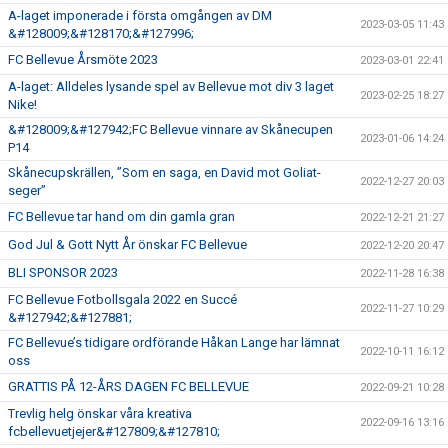
A-laget imponerade i första omgången av DM
2023-03-05 11:43
&#128009;&#128170;&#127996;
FC Bellevue Årsmöte 2023
2023-03-01 22:41
A-laget: Alldeles lysande spel av Bellevue mot div 3 laget
2023-02-25 18:27
Nike!
&#128009;&#127942;FC Bellevue vinnare av Skånecupen
2023-01-06 14:24
P14
Skånecupskrällen, ”Som en saga, en David mot Goliat-
2022-12-27 20:03
seger”
FC Bellevue tar hand om din gamla gran
2022-12-21 21:27
God Jul & Gott Nytt År önskar FC Bellevue
2022-12-20 20:47
BLI SPONSOR 2023
2022-11-28 16:38
FC Bellevue Fotbollsgala 2022 en Succé
2022-11-27 10:29
&#127942;&#127881;
FC Bellevue’s tidigare ordförande Håkan Lange har lämnat
2022-10-11 16:12
oss
GRATTIS PÅ 12-ÅRS DAGEN FC BELLEVUE
2022-09-21 10:28
Trevlig helg önskar våra kreativa
2022-09-16 13:16
fcbellevuetjejer&#127809;&#127810;