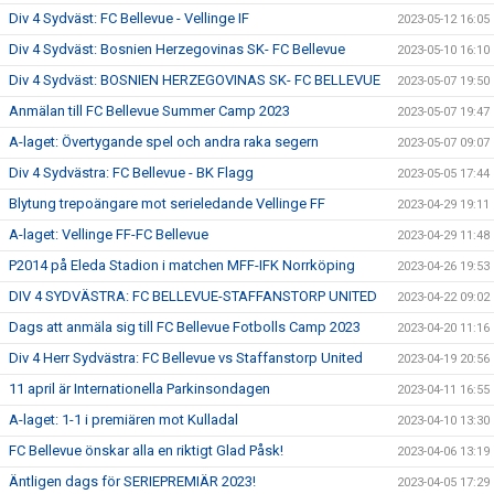
Div 4 Sydväst: FC Bellevue - Vellinge IF
2023-05-12 16:05
Div 4 Sydväst: Bosnien Herzegovinas SK- FC Bellevue
2023-05-10 16:10
Div 4 Sydväst: BOSNIEN HERZEGOVINAS SK- FC BELLEVUE
2023-05-07 19:50
Anmälan till FC Bellevue Summer Camp 2023
2023-05-07 19:47
A-laget: Övertygande spel och andra raka segern
2023-05-07 09:07
Div 4 Sydvästra: FC Bellevue - BK Flagg
2023-05-05 17:44
Blytung trepoängare mot serieledande Vellinge FF
2023-04-29 19:11
A-laget: Vellinge FF-FC Bellevue
2023-04-29 11:48
P2014 på Eleda Stadion i matchen MFF-IFK Norrköping
2023-04-26 19:53
DIV 4 SYDVÄSTRA: FC BELLEVUE-STAFFANSTORP UNITED
2023-04-22 09:02
Dags att anmäla sig till FC Bellevue Fotbolls Camp 2023
2023-04-20 11:16
Div 4 Herr Sydvästra: FC Bellevue vs Staffanstorp United
2023-04-19 20:56
11 april är Internationella Parkinsondagen
2023-04-11 16:55
A-laget: 1-1 i premiären mot Kulladal
2023-04-10 13:30
FC Bellevue önskar alla en riktigt Glad Påsk!
2023-04-06 13:19
Äntligen dags för SERIEPREMIÄR 2023!
2023-04-05 17:29