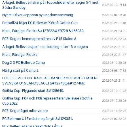
A-laget: Bellevue hakar på i toppstriden efter seger 5-1 mot
2022-09-10 19:14
Södra Sandby
Nyhet: Oliver Jeppson ny ungdomsansvarig
2022-09-04 12:28
Fotboll24 följer FC Bellevue P08 på Gothia Cup
2022-08-26 11:48
Klara, Färdiga, Plocka&#127822;&#9728;&#65039;
2022-08-21 23:01
P07: Seger i hemmapremiären av P15 Skåne A
2022-08-20 22:23
A-laget: Bellevue upp i serieledning efter 13:e segern
2022-08-20 21:51
Klara, Färdiga, Plocka
2022-08-20 21:47
Dag 2-3 FC Bellevue Camp
2022-08-10 20:28
Härlig start på Camp 2
2022-08-08 17:33
FC BELLEVUE FOSTRADE ALEXANDER OLSSON UTTAGEN I
2022-07-23 21:41
SVENSKA U15 LANDSLAGET&#127480;&#127466;
Gothia Cup: Flygande start &#128640;
2022-07-19 11:22
Gothia Cup: P07 och P08 representerar Bellevue i Gothia
2022-07-17 20:08
Cup 2022
P07: Segertåget rullar vidare
2022-07-15 22:22
FC Bellevue U15 mästare på nytt &#129351;
2022-07-07 22:02
P07: Bellevue tar Magiskt Guld i Åhus