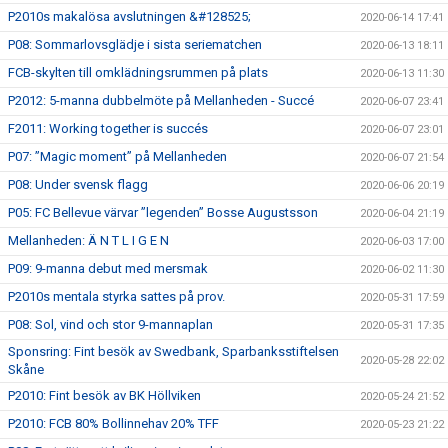
P2010s makalösa avslutningen &#128525;
2020-06-14 17:41
P08: Sommarlovsglädje i sista seriematchen
2020-06-13 18:11
FCB-skylten till omklädningsrummen på plats
2020-06-13 11:30
P2012: 5-manna dubbelmöte på Mellanheden - Succé
2020-06-07 23:41
F2011: Working together is succés
2020-06-07 23:01
P07: ”Magic moment” på Mellanheden
2020-06-07 21:54
P08: Under svensk flagg
2020-06-06 20:19
P05: FC Bellevue värvar ”legenden” Bosse Augustsson
2020-06-04 21:19
Mellanheden: Ä N T L I G E N
2020-06-03 17:00
P09: 9-manna debut med mersmak
2020-06-02 11:30
P2010s mentala styrka sattes på prov.
2020-05-31 17:59
P08: Sol, vind och stor 9-mannaplan
2020-05-31 17:35
Sponsring: Fint besök av Swedbank, Sparbanksstiftelsen
2020-05-28 22:02
Skåne
P2010: Fint besök av BK Höllviken
2020-05-24 21:52
P2010: FCB 80% Bollinnehav 20% TFF
2020-05-23 21:22