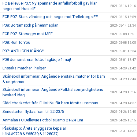
FC Bellevue P07: Ny spännande anfallsfotboll gav klar
2021-05-16 19:16
seger mot Husie IF
FCB P07: Stark vändning och seger mot Trelleborgs FF
2021-05-15 15:59
P08: Bortamatch på hemmaplan
2021-05-14 21:34
FCB P07: Storseger mot MFF
2021-05-08 16:51
P08: Run To You
2021-05-08 15:05
P07: ÄNTLIGEN IGÅNG!!!!
2021-05-01 18:34
P08 demonstrerar fotbollsglädje 1 maj!
2021-05-01 16:47
Enstaka matcher i helgen
2021-04-29 21:42
Skåneboll informerar: Angående enstaka matcher för barn
2021-04-29 12:44
& ungdomar
Skåneboll informerar: Angående Folkhälsomyndighetens
2021-04-28 16:16
besked idag
Glädjebeskedet från FHM: Nu får barn idrotta utomhus
2021-04-28 14:37
Seriestarten flyttas fram till 22-23/5
2021-04-26 19:45
Anmälan FC Bellevue FotbollsCamp 21-24 juni
2021-04-26 15:15
Påsksläpp: Årets snyggaste keps är
2021-03-31 14:37
här&#9728;&#65039;&#128037;