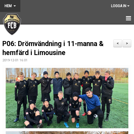
HEM
LOGGA IN
HEM
P06: Drömvändning i 11-manna &
NYHETER
<
>
hemfärd i Limousine
GRUNDARNA
2019-12-01 16:01
KONTAKT
KALENDER
BILDGALLERI
DOKUMENT
VÅRA LAG
MEDLEMSKAP