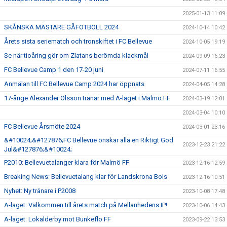
2025-01-13 11:09
SKÅNSKA MÄSTARE GÅFOTBOLL 2024
2024-10-14 10:42
Årets sista seriematch och tronskiftet i FC Bellevue
2024-10-05 19:19
Se när tioåring gör om Zlatans berömda klackmål
2024-09-09 16:23
FC Bellevue Camp 1 den 17-20 juni
2024-07-11 16:55
Anmälan till FC Bellevue Camp 2024 har öppnats
2024-04-05 14:28
17-årige Alexander Olsson tränar med A-laget i Malmö FF
2024-03-19 12:01
2024-03-04 10:10
FC Bellevue Årsmöte 2024
2024-03-01 23:16
&#10024;&#127876;FC Bellevue önskar alla en Riktigt God
2023-12-23 21:22
Jul&#127876;&#10024;
P2010: Bellevuetalanger klara för Malmö FF
2023-12-16 12:59
Breaking News: Bellevuetalang klar för Landskrona BoIs
2023-12-16 10:51
Nyhet: Ny tränare i P2008
2023-10-08 17:48
A-laget: Välkommen till årets match på Mellanhedens IP!
2023-10-06 14:43
A-laget: Lokalderby mot Bunkeflo FF
2023-09-22 13:53