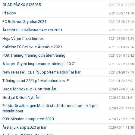
GLAD PÅSK&#128035;
2021-03-31 10:27
Påsklov
2021-03-27 11:10
FC Bellevue Styrelse 2021
2021-03-26 16:12
Årsmöte FC Bellevue 24 mars 2021
2021-03-17 23:21
Heja Våren friskt humör...
2021-03-08 15:24
Kallelse FC Bellevue Årsmöte 2021
2021-03-03 22:16
P08: Träning, träning och åter träning
2021-02-15 18:42
A-laget: Grymt inspirerande träning i -10 C°
2021-02-12 14:50
New release: FCBs ”Supporterhalsduk” är här
2021-01-28 17:19
Träningsstart 25/1 på Mellanhedens IP
2021-01-22 13:01
Dags för bokslut - Gott Nytt År!
2020-12-30 20:56
God jul & Gott Nytt År!
2020-12-23 11:51
Fritidsförvaltningen Malmö stad informerar om skärpta
2020-12-21 14:05
restriktioner
P08: Mission completed 2020!
2020-12-12 15:19
Årets julklapp 2020 är här
2020-12-11 11:30