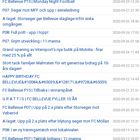
FC Bellevue P15 | Monday Night Football
2020-09-29 13:24
P07: Seger mot MFF och upp i serieledning
2020-09-27 21:39
A-laget: Storseger ger Bellevue slagläge inför sista
2020-09-26 18:46
omgången
P08: Full pott - upp i topp!
2020-09-26 17:05
P07: Grym utveckling i 11-manna
2020-09-26 07:58
Grand opening av Intersport’s nya butik på Mobilia - firar
2020-09-24 11:49
med 25 % på allt
Stort tack familjen Malmsten för ert generösa bidrag på 10-
2020-09-22 22:10
års dagen!
HAPPY BIRTHDAY FC
2020-09-22 14:43
BELLEVUE&#10084;&#65039;&#128171;&#9728;&#65039;
FC Bellevue P15 | Tillbaka i vinnarspåret
2020-09-21 21:51
G R A T T I S | FC BELLEVUE FYLLER 10 ÅR
2020-09-20 20:40
FC Bellevue P07 | Upp på 2:a plats efter Storseger mot
2020-09-20 20:10
Veberöd
A-laget: Upp på 2:a plats efter blytung seger mot FC Möllan
2020-09-20 13:21
P08: I en ny träningsmatch mot lokalrivalen
2020-09-19 14:01
FC Bellevue P07 | Taktisk briljans i 11-manna
2020-09-19 10:07