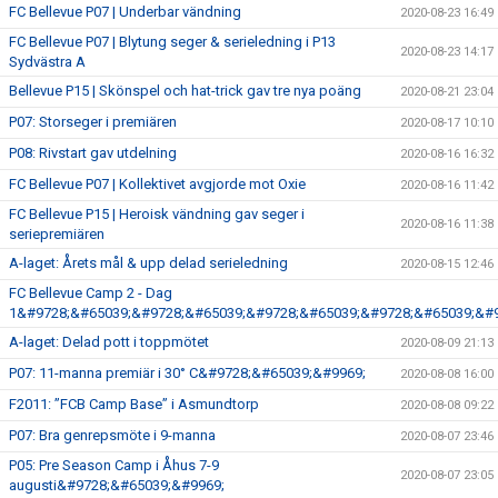
FC Bellevue P07 | Underbar vändning
2020-08-23 16:49
FC Bellevue P07 | Blytung seger & serieledning i P13
2020-08-23 14:17
Sydvästra A
Bellevue P15 | Skönspel och hat-trick gav tre nya poäng
2020-08-21 23:04
P07: Storseger i premiären
2020-08-17 10:10
P08: Rivstart gav utdelning
2020-08-16 16:32
FC Bellevue P07 | Kollektivet avgjorde mot Oxie
2020-08-16 11:42
FC Bellevue P15 | Heroisk vändning gav seger i
2020-08-16 11:38
seriepremiären
A-laget: Årets mål & upp delad serieledning
2020-08-15 12:46
FC Bellevue Camp 2 - Dag
1&#9728;&#65039;&#9728;&#65039;&#9728;&#65039;&#9728;&#65039;&#9
A-laget: Delad pott i toppmötet
2020-08-09 21:13
P07: 11-manna premiär i 30° C&#9728;&#65039;&#9969;
2020-08-08 16:00
F2011: ”FCB Camp Base” i Asmundtorp
2020-08-08 09:22
P07: Bra genrepsmöte i 9-manna
2020-08-07 23:46
P05: Pre Season Camp i Åhus 7-9
2020-08-07 23:05
augusti&#9728;&#65039;&#9969;