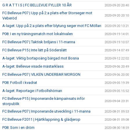
G R A T T I S | FC BELLEVUE FYLLER 10 ÅR
2020-09-20 20:40
FC Bellevue P07 | Upp på 2:a plats efter Storseger mot
2020-09-20 20:10
Veberöd
A-laget: Upp på 2:a plats efter blytung seger mot FC Möllan
2020-09-20 13:21
P08: I en ny träningsmatch mot lokalrivalen
2020-09-19 14:01
FC Bellevue P07 | Taktisk briljans i 11-manna
2020-09-19 10:07
FC Bellevue P15 | Inte lätt på Söderslätt
2020-09-14 07:49
A-laget: Viktig bortapoäng bärgad mot Bosna
2020-09-12 22:02
A-laget: Bellevue visade mästarklass
2020-09-06 20:49
FC Bellevue P07 | VILKEN UNDERBAR MORGON
2020-09-06 20:00
P08: Fotboll i kvadrat
2020-09-05 19:39
A-laget: Reportage i Fotbollshörnan
2020-09-05 15:52
FC Bellevue P15 | Imponerande kämpainsats inför
2020-09-04 23:31
storpublik
FC Bellevue P07 | Imponerande utveckling i 11-manna
2020-08-31 09:53
FC Bellevue F2011 | Hjärtklappning & glädjerop
2020-08-31 09:08
P08: Som i en dröm
2020-08-30 18:59