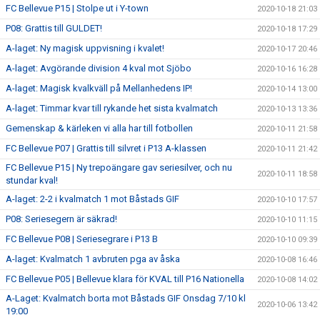
FC Bellevue P15 | Stolpe ut i Y-town
2020-10-18 21:03
P08: Grattis till GULDET!
2020-10-18 17:29
A-laget: Ny magisk uppvisning i kvalet!
2020-10-17 20:46
A-laget: Avgörande division 4 kval mot Sjöbo
2020-10-16 16:28
A-laget: Magisk kvalkväll på Mellanhedens IP!
2020-10-14 13:00
A-laget: Timmar kvar till rykande het sista kvalmatch
2020-10-13 13:36
Gemenskap & kärleken vi alla har till fotbollen
2020-10-11 21:58
FC Bellevue P07 | Grattis till silvret i P13 A-klassen
2020-10-11 21:42
FC Bellevue P15 | Ny trepoängare gav seriesilver, och nu
2020-10-11 18:58
stundar kval!
A-laget: 2-2 i kvalmatch 1 mot Båstads GIF
2020-10-10 17:57
P08: Seriesegern är säkrad!
2020-10-10 11:15
FC Bellevue P08 | Seriesegrare i P13 B
2020-10-10 09:39
A-laget: Kvalmatch 1 avbruten pga av åska
2020-10-08 16:46
FC Bellevue P05 | Bellevue klara för KVAL till P16 Nationella
2020-10-08 14:02
A-Laget: Kvalmatch borta mot Båstads GIF Onsdag 7/10 kl
2020-10-06 13:42
19:00