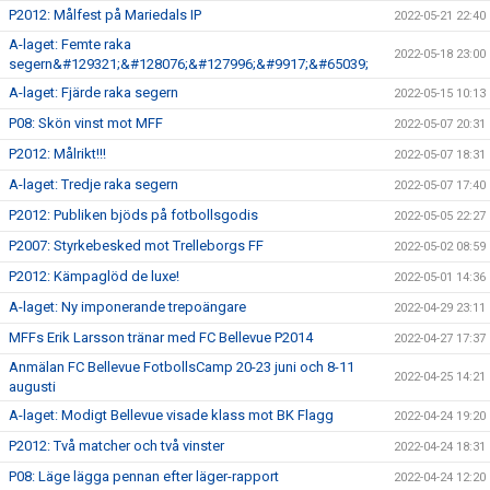
P2012: Målfest på Mariedals IP
2022-05-21 22:40
A-laget: Femte raka
2022-05-18 23:00
segern&#129321;&#128076;&#127996;&#9917;&#65039;
A-laget: Fjärde raka segern
2022-05-15 10:13
P08: Skön vinst mot MFF
2022-05-07 20:31
P2012: Målrikt!!!
2022-05-07 18:31
A-laget: Tredje raka segern
2022-05-07 17:40
P2012: Publiken bjöds på fotbollsgodis
2022-05-05 22:27
P2007: Styrkebesked mot Trelleborgs FF
2022-05-02 08:59
P2012: Kämpaglöd de luxe!
2022-05-01 14:36
A-laget: Ny imponerande trepoängare
2022-04-29 23:11
MFFs Erik Larsson tränar med FC Bellevue P2014
2022-04-27 17:37
Anmälan FC Bellevue FotbollsCamp 20-23 juni och 8-11
2022-04-25 14:21
augusti
A-laget: Modigt Bellevue visade klass mot BK Flagg
2022-04-24 19:20
P2012: Två matcher och två vinster
2022-04-24 18:31
P08: Läge lägga pennan efter läger-rapport
2022-04-24 12:20