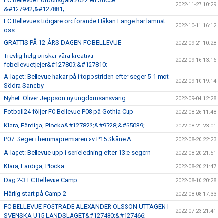
FC Bellevue Fotbollsgala 2022 en Succé
2022-11-27 10:29
&#127942;&#127881;
FC Bellevue’s tidigare ordförande Håkan Lange har lämnat
2022-10-11 16:12
oss
GRATTIS PÅ 12-ÅRS DAGEN FC BELLEVUE
2022-09-21 10:28
Trevlig helg önskar våra kreativa
2022-09-16 13:16
fcbellevuetjejer&#127809;&#127810;
A-laget: Bellevue hakar på i toppstriden efter seger 5-1 mot
2022-09-10 19:14
Södra Sandby
Nyhet: Oliver Jeppson ny ungdomsansvarig
2022-09-04 12:28
Fotboll24 följer FC Bellevue P08 på Gothia Cup
2022-08-26 11:48
Klara, Färdiga, Plocka&#127822;&#9728;&#65039;
2022-08-21 23:01
P07: Seger i hemmapremiären av P15 Skåne A
2022-08-20 22:23
A-laget: Bellevue upp i serieledning efter 13:e segern
2022-08-20 21:51
Klara, Färdiga, Plocka
2022-08-20 21:47
Dag 2-3 FC Bellevue Camp
2022-08-10 20:28
Härlig start på Camp 2
2022-08-08 17:33
FC BELLEVUE FOSTRADE ALEXANDER OLSSON UTTAGEN I
2022-07-23 21:41
SVENSKA U15 LANDSLAGET&#127480;&#127466;