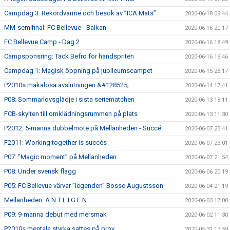
Campdag 3: Rekordvärme och besök av ”ICA Mats”
2020-06-18 09:44
MM-semifinal: FC Bellevue - Balkan
2020-06-16 20:17
FC Bellevue Camp - Dag 2
2020-06-16 18:49
Campsponsring: Tack Befro för handspriten
2020-06-16 16:46
Campdag 1: Magisk öppning på jubileumscampet
2020-06-15 23:17
P2010s makalösa avslutningen &#128525;
2020-06-14 17:41
P08: Sommarlovsglädje i sista seriematchen
2020-06-13 18:11
FCB-skylten till omklädningsrummen på plats
2020-06-13 11:30
P2012: 5-manna dubbelmöte på Mellanheden - Succé
2020-06-07 23:41
F2011: Working together is succés
2020-06-07 23:01
P07: ”Magic moment” på Mellanheden
2020-06-07 21:54
P08: Under svensk flagg
2020-06-06 20:19
P05: FC Bellevue värvar ”legenden” Bosse Augustsson
2020-06-04 21:19
Mellanheden: Ä N T L I G E N
2020-06-03 17:00
P09: 9-manna debut med mersmak
2020-06-02 11:30
P2010s mentala styrka sattes på prov.
2020-05-31 17:59