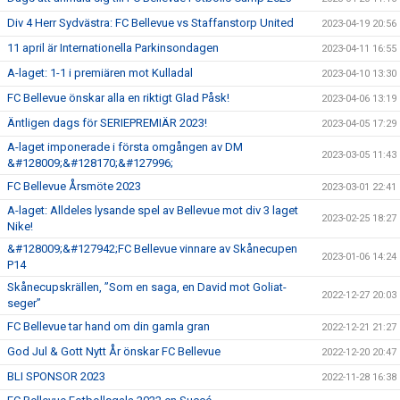
Div 4 Herr Sydvästra: FC Bellevue vs Staffanstorp United
2023-04-19 20:56
11 april är Internationella Parkinsondagen
2023-04-11 16:55
A-laget: 1-1 i premiären mot Kulladal
2023-04-10 13:30
FC Bellevue önskar alla en riktigt Glad Påsk!
2023-04-06 13:19
Äntligen dags för SERIEPREMIÄR 2023!
2023-04-05 17:29
A-laget imponerade i första omgången av DM
2023-03-05 11:43
&#128009;&#128170;&#127996;
FC Bellevue Årsmöte 2023
2023-03-01 22:41
A-laget: Alldeles lysande spel av Bellevue mot div 3 laget
2023-02-25 18:27
Nike!
&#128009;&#127942;FC Bellevue vinnare av Skånecupen
2023-01-06 14:24
P14
Skånecupskrällen, ”Som en saga, en David mot Goliat-
2022-12-27 20:03
seger”
FC Bellevue tar hand om din gamla gran
2022-12-21 21:27
God Jul & Gott Nytt År önskar FC Bellevue
2022-12-20 20:47
BLI SPONSOR 2023
2022-11-28 16:38