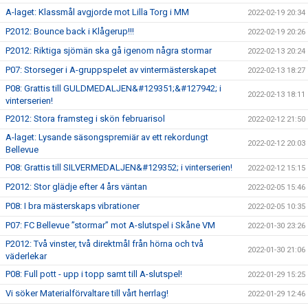
A-laget: Klassmål avgjorde mot Lilla Torg i MM
2022-02-19 20:34
P2012: Bounce back i Klågerup!!!
2022-02-19 20:26
P2012: Riktiga sjömän ska gå igenom några stormar
2022-02-13 20:24
P07: Storseger i A-gruppspelet av vintermästerskapet
2022-02-13 18:27
P08: Grattis till GULDMEDALJEN&#129351;&#127942; i
2022-02-13 18:11
vinterserien!
P2012: Stora framsteg i skön februarisol
2022-02-12 21:50
A-laget: Lysande säsongspremiär av ett rekordungt
2022-02-12 20:03
Bellevue
P08: Grattis till SILVERMEDALJEN&#129352; i vinterserien!
2022-02-12 15:15
P2012: Stor glädje efter 4 års väntan
2022-02-05 15:46
P08: I bra mästerskaps vibrationer
2022-02-05 10:35
P07: FC Bellevue ”stormar” mot A-slutspel i Skåne VM
2022-01-30 23:26
P2012: Två vinster, två direktmål från hörna och två
2022-01-30 21:06
väderlekar
P08: Full pott - upp i topp samt till A-slutspel!
2022-01-29 15:25
Vi söker Materialförvaltare till vårt herrlag!
2022-01-29 12:46