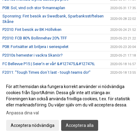
P08: Sol, vind och stor 9-mannaplan
2020-05-31 17:35
Sponsring: Fint besök av Swedbank, Sparbanksstiftelsen
2020-05-28 22:02
Skåne
P2010: Fint besök av BK Höllviken
2020-05-24 21:52
P2010: FCB 80% Bollinnehav 20% TFF
2020-05-23 21:22
P08: Fortsätter att briljera i seriespelet
2020-05-23 20:04
P2010s hemester i vackra Skanör?
2020-05-21 17:18
FC Bellevue P15 | Seier’n er vår! &#127475;&#127476;
2020-05-18 16:57
F2011: "Tough Times don´t last - tough teams do!"
2020-05-18 13:55
F2011: "Tough Times dont last - tough teams do!"
2020-05-18 13:25
För att hemsidan ska fungera korrekt använder vi nödvändiga
P07: Mot nya höjder i 11-manna
2020-05-17 23:13
cookies från SportAdmin. Dessa går inte att stänga av.
P08: Det ligger i luften
Föreningen kan också använda frivilliga cookies, t.ex. för statistik
2020-05-16 18:16
eller marknadsföring. Du väljer själv om du vill acceptera dessa.
P07: Batterier på laddning
2020-05-16 09:20
Anpassa dina val
P07: Magiskt spel mot FC Möjligheten
2020-05-10 22:13
P2010s utvecklingskurva är svårstoppad
2020-05-10 14:23
Acceptera nödvändiga
Acceptera alla
P08: Mulet trots solsken
2020-05-10 14:14