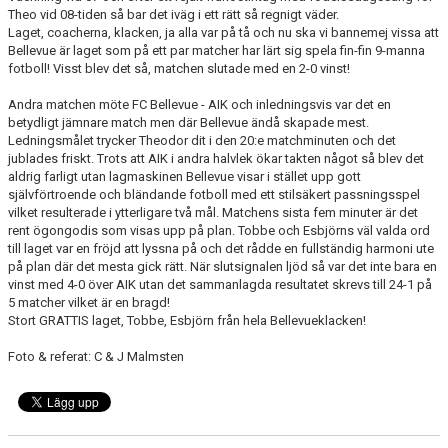
Theo vid 08-tiden så bar det iväg i ett rätt så regnigt väder.
GÅBOLL
Laget, coacherna, klacken, ja alla var på tå och nu ska vi bannemej vissa att
Bellevue är laget som på ett par matcher har lärt sig spela fin-fin 9-manna
fotboll! Visst blev det så, matchen slutade med en 2-0 vinst!
PROJEKT
Andra matchen möte FC Bellevue - AIK och inledningsvis var det en
DOMARE
betydligt jämnare match men där Bellevue ändå skapade mest.
Ledningsmålet trycker Theodor dit i den 20:e matchminuten och det
GYMKORT NORDIC WELLNESS
jublades friskt. Trots att AIK i andra halvlek ökar takten något så blev det
aldrig farligt utan lagmaskinen Bellevue visar i stället upp gott
självförtroende och bländande fotboll med ett stilsäkert passningsspel
FYSTRÄNING
vilket resulterade i ytterligare två mål. Matchens sista fem minuter är det
rent ögongodis som visas upp på plan. Tobbe och Esbjörns väl valda ord
POLICY SOCIALA MEDIER
till laget var en fröjd att lyssna på och det rådde en fullständig harmoni ute
på plan där det mesta gick rätt. När slutsignalen ljöd så var det inte bara en
FRITIDSKORTET 2026
vinst med 4-0 över AIK utan det sammanlagda resultatet skrevs till 24-1 på
5 matcher vilket är en bragd!
Stort GRATTIS laget, Tobbe, Esbjörn från hela Bellevueklacken!
Foto & referat: C & J Malmsten