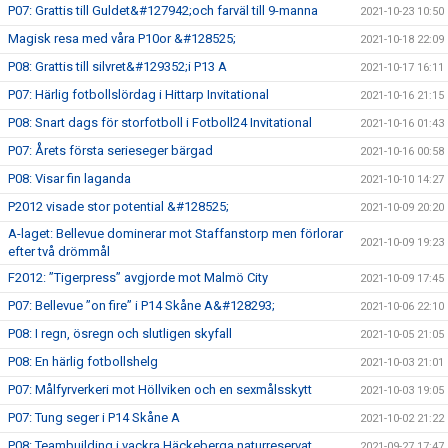
P07: Grattis till Guldet&#127942;och farväl till 9-manna
2021-10-23 10:50
Magisk resa med våra P10or &#128525;
2021-10-18 22:09
P08: Grattis till silvret&#129352;i P13 A
2021-10-17 16:11
P07: Härlig fotbollslördag i Hittarp Invitational
2021-10-16 21:15
P08: Snart dags för storfotboll i Fotboll24 Invitational
2021-10-16 01:43
P07: Årets första serieseger bärgad
2021-10-16 00:58
P08: Visar fin laganda
2021-10-10 14:27
P2012 visade stor potential &#128525;
2021-10-09 20:20
A-laget: Bellevue dominerar mot Staffanstorp men förlorar
2021-10-09 19:23
efter två drömmål
F2012: ”Tigerpress” avgjorde mot Malmö City
2021-10-09 17:45
P07: Bellevue ”on fire” i P14 Skåne A&#128293;
2021-10-06 22:10
P08: I regn, ösregn och slutligen skyfall
2021-10-05 21:05
P08: En härlig fotbollshelg
2021-10-03 21:01
P07: Målfyrverkeri mot Höllviken och en sexmålsskytt
2021-10-03 19:05
P07: Tung seger i P14 Skåne A
2021-10-02 21:22
P08: Teambuilding i vackra Häckeberga naturreservat
2021-09-27 17:47