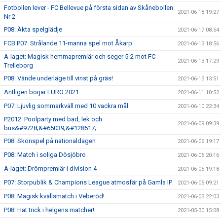
Fotbollen lever - FC Bellevue på första sidan av Skånebollen
2021-06-18 19:27
Nr 2
P08: Äkta spelglädje
2021-06-17 08:54
FCB P07: Strålande 11-manna spel mot Åkarp
2021-06-13 18:56
A-laget: Magisk hemmapremiär och seger 5-2 mot FC
2021-06-13 17:29
Trelleborg
P08: Vände underläge till vinst på gräs!
2021-06-13 13:51
Äntligen börjar EURO 2021
2021-06-11 10:52
P07: Ljuvlig sommarkväll med 10 vackra mål
2021-06-10 22:34
P2012: Poolparty med bad, lek och
2021-06-09 09:39
bus&#9728;&#65039;&#128517;
P08: Skönspel på nationaldagen
2021-06-06 19:17
P08: Match i soliga Dösjöbro
2021-06-05 20:16
A-laget: Drömpremiär i division 4
2021-06-05 19:18
P07: Storpublik & Champions League atmosfär på Gamla IP
2021-06-05 09:21
P08: Magisk kvällsmatch i Veberöd!
2021-06-03 22:03
P08: Hat trick i helgens matcher!
2021-05-30 15:08