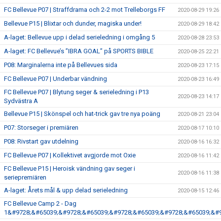
FC Bellevue P07 | Straffdrama och 2-2 mot Trelleborgs FF
2020-08-29 19:26
Bellevue P15 | Blixtar och dunder, magiska under!
2020-08-29 18:42
A-laget: Bellevue upp i delad serieledning i omgång 5
2020-08-28 23:53
A-laget: FC Bellevue’s ”IBRA GOAL” på SPORTS BIBLE
2020-08-25 22:21
P08: Marginalerna inte på Bellevues sida
2020-08-23 17:15
FC Bellevue P07 | Underbar vändning
2020-08-23 16:49
FC Bellevue P07 | Blytung seger & serieledning i P13
2020-08-23 14:17
Sydvästra A
Bellevue P15 | Skönspel och hat-trick gav tre nya poäng
2020-08-21 23:04
P07: Storseger i premiären
2020-08-17 10:10
P08: Rivstart gav utdelning
2020-08-16 16:32
FC Bellevue P07 | Kollektivet avgjorde mot Oxie
2020-08-16 11:42
FC Bellevue P15 | Heroisk vändning gav seger i
2020-08-16 11:38
seriepremiären
A-laget: Årets mål & upp delad serieledning
2020-08-15 12:46
FC Bellevue Camp 2 - Dag
1&#9728;&#65039;&#9728;&#65039;&#9728;&#65039;&#9728;&#65039;&#9