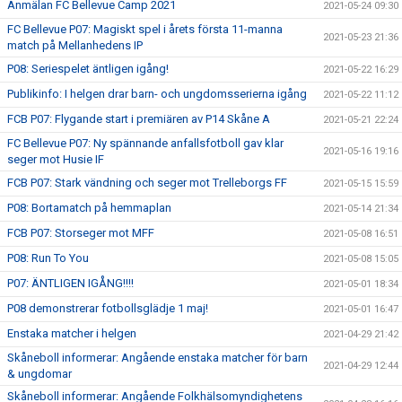
Anmälan FC Bellevue Camp 2021
2021-05-24 09:30
FC Bellevue P07: Magiskt spel i årets första 11-manna
2021-05-23 21:36
match på Mellanhedens IP
P08: Seriespelet äntligen igång!
2021-05-22 16:29
Publikinfo: I helgen drar barn- och ungdomsserierna igång
2021-05-22 11:12
FCB P07: Flygande start i premiären av P14 Skåne A
2021-05-21 22:24
FC Bellevue P07: Ny spännande anfallsfotboll gav klar
2021-05-16 19:16
seger mot Husie IF
FCB P07: Stark vändning och seger mot Trelleborgs FF
2021-05-15 15:59
P08: Bortamatch på hemmaplan
2021-05-14 21:34
FCB P07: Storseger mot MFF
2021-05-08 16:51
P08: Run To You
2021-05-08 15:05
P07: ÄNTLIGEN IGÅNG!!!!
2021-05-01 18:34
P08 demonstrerar fotbollsglädje 1 maj!
2021-05-01 16:47
Enstaka matcher i helgen
2021-04-29 21:42
Skåneboll informerar: Angående enstaka matcher för barn
2021-04-29 12:44
& ungdomar
Skåneboll informerar: Angående Folkhälsomyndighetens