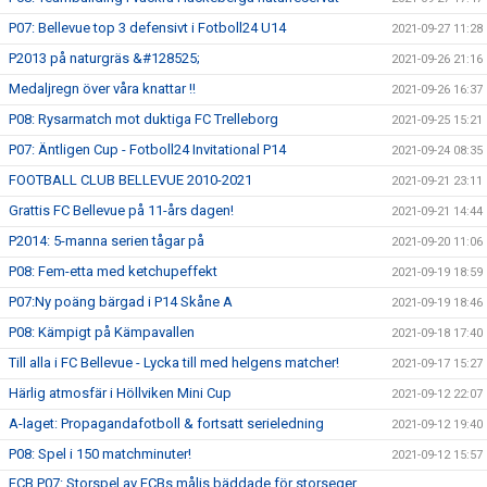
P07: Bellevue top 3 defensivt i Fotboll24 U14
2021-09-27 11:28
P2013 på naturgräs &#128525;
2021-09-26 21:16
Medaljregn över våra knattar !!
2021-09-26 16:37
P08: Rysarmatch mot duktiga FC Trelleborg
2021-09-25 15:21
P07: Äntligen Cup - Fotboll24 Invitational P14
2021-09-24 08:35
FOOTBALL CLUB BELLEVUE 2010-2021
2021-09-21 23:11
Grattis FC Bellevue på 11-års dagen!
2021-09-21 14:44
P2014: 5-manna serien tågar på
2021-09-20 11:06
P08: Fem-etta med ketchupeffekt
2021-09-19 18:59
P07:Ny poäng bärgad i P14 Skåne A
2021-09-19 18:46
P08: Kämpigt på Kämpavallen
2021-09-18 17:40
Till alla i FC Bellevue - Lycka till med helgens matcher!
2021-09-17 15:27
Härlig atmosfär i Höllviken Mini Cup
2021-09-12 22:07
A-laget: Propagandafotboll & fortsatt serieledning
2021-09-12 19:40
P08: Spel i 150 matchminuter!
2021-09-12 15:57
FCB P07: Storspel av FCBs målis bäddade för storseger