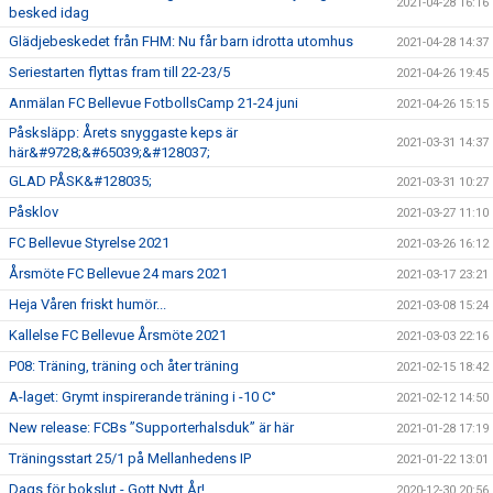
2021-04-28 16:16
besked idag
Glädjebeskedet från FHM: Nu får barn idrotta utomhus
2021-04-28 14:37
Seriestarten flyttas fram till 22-23/5
2021-04-26 19:45
Anmälan FC Bellevue FotbollsCamp 21-24 juni
2021-04-26 15:15
Påsksläpp: Årets snyggaste keps är
2021-03-31 14:37
här&#9728;&#65039;&#128037;
GLAD PÅSK&#128035;
2021-03-31 10:27
Påsklov
2021-03-27 11:10
FC Bellevue Styrelse 2021
2021-03-26 16:12
Årsmöte FC Bellevue 24 mars 2021
2021-03-17 23:21
Heja Våren friskt humör...
2021-03-08 15:24
Kallelse FC Bellevue Årsmöte 2021
2021-03-03 22:16
P08: Träning, träning och åter träning
2021-02-15 18:42
A-laget: Grymt inspirerande träning i -10 C°
2021-02-12 14:50
New release: FCBs ”Supporterhalsduk” är här
2021-01-28 17:19
Träningsstart 25/1 på Mellanhedens IP
2021-01-22 13:01
Dags för bokslut - Gott Nytt År!
2020-12-30 20:56