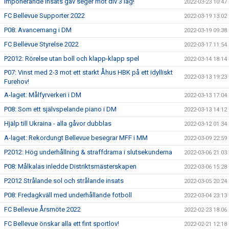
Imponerande insats gav seger mot div 3 lag!
2022-03-23 10:47
FC Bellevue Supporter 2022
2022-03-19 13:02
P08: Avancemang i DM
2022-03-19 09:38
FC Bellevue Styrelse 2022
2022-03-17 11:54
P2012: Rörelse utan boll och klapp-klapp spel
2022-03-14 18:14
P07: Vinst med 2-3 mot ett starkt Åhus HBK på ett idylliskt
2022-03-13 19:23
Furehov!
A-laget: Målfyrverkeri i DM
2022-03-13 17:04
P08: Som ett självspelande piano i DM
2022-03-13 14:12
Hjälp till Ukraina - alla gåvor dubblas
2022-03-12 01:34
A-laget: Rekordungt Bellevue besegrar MFF i MM
2022-03-09 22:59
P2012: Hög underhållning & straffdrama i slutsekunderna
2022-03-06 21:03
P08: Målkalas inledde Distriktsmästerskapen
2022-03-06 15:28
P2012 Strålande sol och strålande insats
2022-03-05 20:24
P08: Fredagkväll med underhållande fotboll
2022-03-04 23:13
FC Bellevue Årsmöte 2022
2022-02-23 18:06
FC Bellevue önskar alla ett fint sportlov!
2022-02-21 12:18