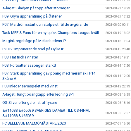
2021-08-22 22:25
A-laget: Glädjen på topp efter storseger
2021-08-21 19:23
P09: Grym upphämtning på Österlen
2021-08-21 17:22
P07: Mardrömsstart och stolpe ut fällde avgörande
2021-08-20 00:11
Tack MFF & Fans för en ny episk Champions League kväll
2021-08-19 13:02
Magisk regnbåge på Mellanhedens IP
2021-08-18 11:04
P2012: Imponerande spel på Hyllie IP
2021-08-15 20:48
P08: Hat trick i vinster
2021-08-15 19:21
P08: Fortsätter säsongen starkt!
2021-08-14 17:20
P07: Stark upphämtning gav poäng med mersmak i P14
2021-08-14 12:00
Skåne A
P08 inleder seriespelet med vinst
2021-08-12 22:13
A-laget: Tungt poängtapp efter ledning 3-1
2021-08-08 16:35
OS-Silver efter galen straffrysare
2021-08-06 18:16
&#11088;&#65039;SVERIGES DAMER TILL OS-FINAL
2021-08-02 17:27
&#11088;&#65039;
FC BELLEVUE MALMÖMÄSTARE 2020
2021-07-31 16:30