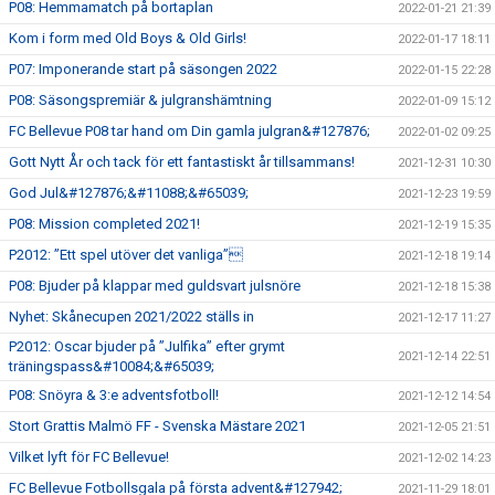
P08: Hemmamatch på bortaplan
2022-01-21 21:39
Kom i form med Old Boys & Old Girls!
2022-01-17 18:11
P07: Imponerande start på säsongen 2022
2022-01-15 22:28
P08: Säsongspremiär & julgranshämtning
2022-01-09 15:12
FC Bellevue P08 tar hand om Din gamla julgran&#127876;
2022-01-02 09:25
Gott Nytt År och tack för ett fantastiskt år tillsammans!
2021-12-31 10:30
God Jul&#127876;&#11088;&#65039;
2021-12-23 19:59
P08: Mission completed 2021!
2021-12-19 15:35
P2012: ”Ett spel utöver det vanliga”
2021-12-18 19:14
P08: Bjuder på klappar med guldsvart julsnöre
2021-12-18 15:38
Nyhet: Skånecupen 2021/2022 ställs in
2021-12-17 11:27
P2012: Oscar bjuder på ”Julfika” efter grymt
2021-12-14 22:51
träningspass&#10084;&#65039;
P08: Snöyra & 3:e adventsfotboll!
2021-12-12 14:54
Stort Grattis Malmö FF - Svenska Mästare 2021
2021-12-05 21:51
Vilket lyft för FC Bellevue!
2021-12-02 14:23
FC Bellevue Fotbollsgala på första advent&#127942;
2021-11-29 18:01