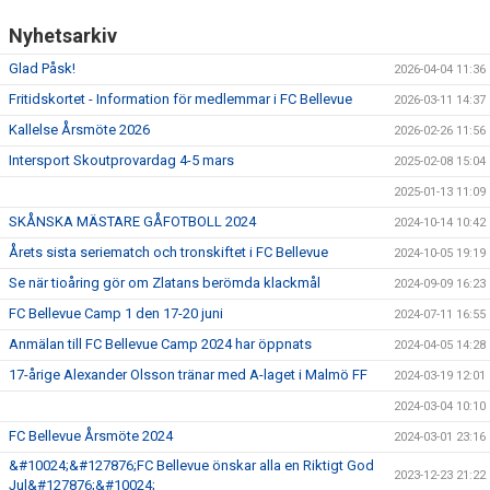
Nyhetsarkiv
Glad Påsk!
2026-04-04 11:36
Fritidskortet - Information för medlemmar i FC Bellevue
2026-03-11 14:37
Kallelse Årsmöte 2026
2026-02-26 11:56
Intersport Skoutprovardag 4-5 mars
2025-02-08 15:04
2025-01-13 11:09
SKÅNSKA MÄSTARE GÅFOTBOLL 2024
2024-10-14 10:42
Årets sista seriematch och tronskiftet i FC Bellevue
2024-10-05 19:19
Se när tioåring gör om Zlatans berömda klackmål
2024-09-09 16:23
FC Bellevue Camp 1 den 17-20 juni
2024-07-11 16:55
Anmälan till FC Bellevue Camp 2024 har öppnats
2024-04-05 14:28
17-årige Alexander Olsson tränar med A-laget i Malmö FF
2024-03-19 12:01
2024-03-04 10:10
FC Bellevue Årsmöte 2024
2024-03-01 23:16
&#10024;&#127876;FC Bellevue önskar alla en Riktigt God
2023-12-23 21:22
Jul&#127876;&#10024;