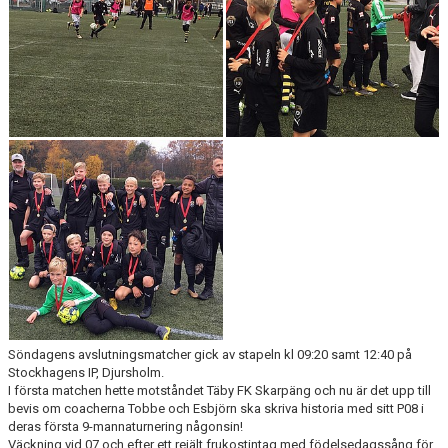
KLÄDBESTÄLLNING
SPONSORER
KLUBBMAGASIN
NATIONELLA SPELFORMER
PROVTRÄNING
SKADEBEHANDLING
VÄRDEGRUND
FOTBOLLSCAMP 2026
Söndagens avslutningsmatcher gick av stapeln kl 09:20 samt 12:40 på
Stockhagens IP, Djursholm.
TRÄNARUTBILDNING
I första matchen hette motståndet Täby FK Skarpäng och nu är det upp till
bevis om coacherna Tobbe och Esbjörn ska skriva historia med sitt P08 i
deras första 9-mannaturnering någonsin!
SUPPORTERPRYLAR
Väckning vid 07 och efter ett rejält frukostintag med födelsedagssång för