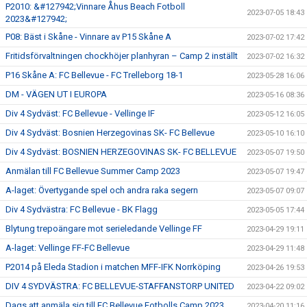
P2010: &#127942;Vinnare Åhus Beach Fotboll
2023-07-05 18:43
2023&#127942;
P08: Bäst i Skåne - Vinnare av P15 Skåne A
2023-07-02 17:42
Fritidsförvaltningen chockhöjer planhyran – Camp 2 inställt
2023-07-02 16:32
P16 Skåne A: FC Bellevue - FC Trelleborg 18-1
2023-05-28 16:06
DM - VÄGEN UT I EUROPA
2023-05-16 08:36
Div 4 Sydväst: FC Bellevue - Vellinge IF
2023-05-12 16:05
Div 4 Sydväst: Bosnien Herzegovinas SK- FC Bellevue
2023-05-10 16:10
Div 4 Sydväst: BOSNIEN HERZEGOVINAS SK- FC BELLEVUE
2023-05-07 19:50
Anmälan till FC Bellevue Summer Camp 2023
2023-05-07 19:47
A-laget: Övertygande spel och andra raka segern
2023-05-07 09:07
Div 4 Sydvästra: FC Bellevue - BK Flagg
2023-05-05 17:44
Blytung trepoängare mot serieledande Vellinge FF
2023-04-29 19:11
A-laget: Vellinge FF-FC Bellevue
2023-04-29 11:48
P2014 på Eleda Stadion i matchen MFF-IFK Norrköping
2023-04-26 19:53
DIV 4 SYDVÄSTRA: FC BELLEVUE-STAFFANSTORP UNITED
2023-04-22 09:02
Dags att anmäla sig till FC Bellevue Fotbolls Camp 2023
2023-04-20 11:16