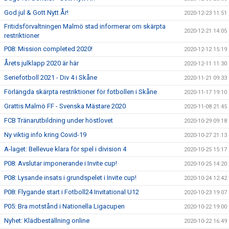
God jul & Gott Nytt År!
2020-12-23 11:51
Fritidsförvaltningen Malmö stad informerar om skärpta
2020-12-21 14:05
restriktioner
P08: Mission completed 2020!
2020-12-12 15:19
Årets julklapp 2020 är här
2020-12-11 11:30
Seriefotboll 2021 - Div 4 i Skåne
2020-11-21 09:33
Förlängda skärpta restriktioner för fotbollen i Skåne
2020-11-17 19:10
Grattis Malmö FF - Svenska Mästare 2020
2020-11-08 21:45
FCB Tränarutbildning under höstlovet
2020-10-29 09:18
Ny viktig info kring Covid-19
2020-10-27 21:13
A-laget: Bellevue klara för spel i division 4
2020-10-25 15:17
P08: Avslutar imponerande i Invite cup!
2020-10-25 14:20
P08: Lysande insats i grundspelet i Invite cup!
2020-10-24 12:42
P08: Flygande start i Fotboll24 Invitational U12
2020-10-23 19:07
P05: Bra motstånd i Nationella Ligacupen
2020-10-22 19:00
Nyhet: Klädbeställning online
2020-10-22 16:49