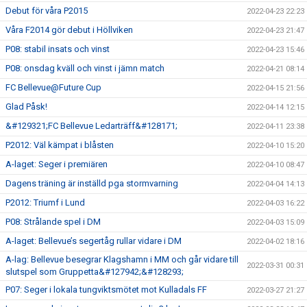
Debut för våra P2015
2022-04-23 22:23
Våra F2014 gör debut i Höllviken
2022-04-23 21:47
P08: stabil insats och vinst
2022-04-23 15:46
P08: onsdag kväll och vinst i jämn match
2022-04-21 08:14
FC Bellevue@Future Cup
2022-04-15 21:56
Glad Påsk!
2022-04-14 12:15
&#129321;FC Bellevue Ledarträff&#128171;
2022-04-11 23:38
P2012: Väl kämpat i blåsten
2022-04-10 15:20
A-laget: Seger i premiären
2022-04-10 08:47
Dagens träning är inställd pga stormvarning
2022-04-04 14:13
P2012: Triumf i Lund
2022-04-03 16:22
P08: Strålande spel i DM
2022-04-03 15:09
A-laget: Bellevue’s segertåg rullar vidare i DM
2022-04-02 18:16
A-lag: Bellevue besegrar Klagshamn i MM och går vidare till
2022-03-31 00:31
slutspel som Gruppetta&#127942;&#128293;
P07: Seger i lokala tungviktsmötet mot Kulladals FF
2022-03-27 21:27