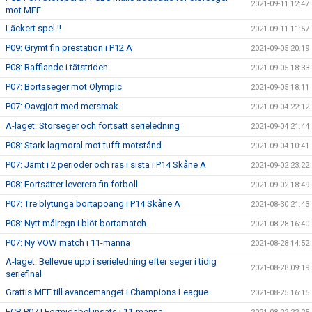
2021-09-11 12:47
mot MFF
Läckert spel !!
2021-09-11 11:57
P09: Grymt fin prestation i P12 A
2021-09-05 20:19
P08: Rafflande i tätstriden
2021-09-05 18:33
P07: Bortaseger mot Olympic
2021-09-05 18:11
P07: Oavgjort med mersmak
2021-09-04 22:12
A-laget: Storseger och fortsatt serieledning
2021-09-04 21:44
P08: Stark lagmoral mot tufft motstånd
2021-09-04 10:41
P07: Jämt i 2 perioder och ras i sista i P14 Skåne A
2021-09-02 23:22
P08: Fortsätter leverera fin fotboll
2021-09-02 18:49
P07: Tre blytunga bortapoäng i P14 Skåne A
2021-08-30 21:43
P08: Nytt målregn i blöt bortamatch
2021-08-28 16:40
P07: Ny VOW match i 11-manna
2021-08-28 14:52
A-laget: Bellevue upp i serieledning efter seger i tidig
2021-08-28 09:19
seriefinal
Grattis MFF till avancemanget i Champions League
2021-08-25 16:15
FCB P07 | Formidabel insats i 11-manna