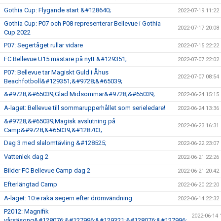
Gothia Cup: Flygande start &#128640;
2022-07-19 11:22
Gothia Cup: P07 och P08 representerar Bellevue i Gothia
2022-07-17 20:08
Cup 2022
P07: Segertåget rullar vidare
2022-07-15 22:22
FC Bellevue U15 mästare på nytt &#129351;
2022-07-07 22:02
P07: Bellevue tar Magiskt Guld i Åhus
2022-07-07 08:54
Beachfotboll&#129351;&#9728;&#65039;
&#9728;&#65039;Glad Midsommar&#9728;&#65039;
2022-06-24 15:15
A-laget: Bellevue till sommarupperhållet som serieledare!
2022-06-24 13:36
&#9728;&#65039;Magisk avslutning på
2022-06-23 16:31
Camp&#9728;&#65039;&#128703;
Dag 3 med slalomtävling &#128525;
2022-06-22 23:07
Vattenlek dag 2
2022-06-21 22:26
Bilder FC Bellevue Camp dag 2
2022-06-21 20:42
Efterlängtad Camp
2022-06-20 22:20
A-laget: 10:e raka segern efter drömvändning
2022-06-14 22:32
P2012: Magnifik
2022-06-14 
vårsäsong&#128076;&#127996;&#129321;&#128076;&#127996;