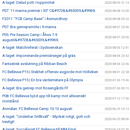
A-laget: Delad pott i toppmötet
2020-08-09 21:13
P07: 11-manna premiär i 30° C&#9728;&#65039;&#9969;
2020-08-08 16:00
F2011: ”FCB Camp Base” i Asmundtorp
2020-08-08 09:22
P07: Bra genrepsmöte i 9-manna
2020-08-07 23:46
P05: Pre Season Camp i Åhus 7-9
2020-08-07 23:05
augusti&#9728;&#65039;&#9969;
A-laget: Matchreferat i Sydsvenskan
2020-08-05 12:41
A-laget: Imponerande premiärseger på gräs
2020-08-04 23:42
Fantastisk avslutning på Ribban Beach
2020-08-04 22:46
FC Bellevue P15 | Stekhet offensiv avgjorde mot Höllviken
2020-08-01 22:58
FC Bellevue P15 | En bra värdemätare på Olympia
2020-07-26 19:46
A-laget: Bra genrep mot Rosengårds FF
2020-07-26 00:15
P08: FC Bellevue bjöd upp till kamp mot allsvenskt
2020-07-12 17:56
motstånd
Anmälan: FC Bellevue Camp 10-13 augusti
2020-06-29 10:13
A-laget: ”Underbar Grillkväll” - Mycket roligt, gott och
2020-06-23 08:06
trevligt!
A-laget: Succélaget FC Bellevue till MM-Final
2020-06-19 07:30