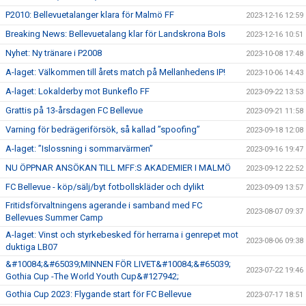
P2010: Bellevuetalanger klara för Malmö FF
2023-12-16 12:59
Breaking News: Bellevuetalang klar för Landskrona BoIs
2023-12-16 10:51
Nyhet: Ny tränare i P2008
2023-10-08 17:48
A-laget: Välkommen till årets match på Mellanhedens IP!
2023-10-06 14:43
A-laget: Lokalderby mot Bunkeflo FF
2023-09-22 13:53
Grattis på 13-årsdagen FC Bellevue
2023-09-21 11:58
Varning för bedrägeriförsök, så kallad ”spoofing”
2023-09-18 12:08
A-laget: ”Islossning i sommarvärmen”
2023-09-16 19:47
NU ÖPPNAR ANSÖKAN TILL MFF:S AKADEMIER I MALMÖ
2023-09-12 22:52
FC Bellevue - köp/sälj/byt fotbollskläder och dylikt
2023-09-09 13:57
Fritidsförvaltningens agerande i samband med FC
2023-08-07 09:37
Bellevues Summer Camp
A-laget: Vinst och styrkebesked för herrarna i genrepet mot
2023-08-06 09:38
duktiga LB07
&#10084;&#65039;MINNEN FÖR LIVET&#10084;&#65039;
2023-07-22 19:46
Gothia Cup -The World Youth Cup&#127942;
Gothia Cup 2023: Flygande start för FC Bellevue
2023-07-17 18:51