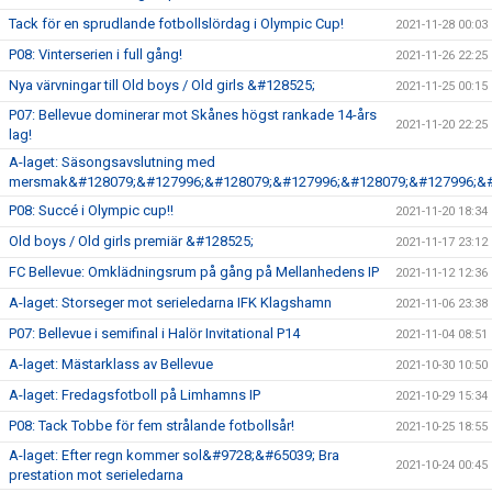
Tack för en sprudlande fotbollslördag i Olympic Cup!
2021-11-28 00:03
P08: Vinterserien i full gång!
2021-11-26 22:25
Nya värvningar till Old boys / Old girls &#128525;
2021-11-25 00:15
P07: Bellevue dominerar mot Skånes högst rankade 14-års
2021-11-20 22:25
lag!
A-laget: Säsongsavslutning med
mersmak&#128079;&#127996;&#128079;&#127996;&#128079;&#127996;&#
P08: Succé i Olympic cup!!
2021-11-20 18:34
Old boys / Old girls premiär &#128525;
2021-11-17 23:12
FC Bellevue: Omklädningsrum på gång på Mellanhedens IP
2021-11-12 12:36
A-laget: Storseger mot serieledarna IFK Klagshamn
2021-11-06 23:38
P07: Bellevue i semifinal i Halör Invitational P14
2021-11-04 08:51
A-laget: Mästarklass av Bellevue
2021-10-30 10:50
A-laget: Fredagsfotboll på Limhamns IP
2021-10-29 15:34
P08: Tack Tobbe för fem strålande fotbollsår!
2021-10-25 18:55
A-laget: Efter regn kommer sol&#9728;&#65039; Bra
2021-10-24 00:45
prestation mot serieledarna