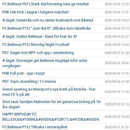
FC Bellevue P07 | Stark slutforcering nära ge resultat
2020-10-05 12:55
P08: Hat trick i segrar i helgens matcher!
2020-10-04 17:31
A-laget: Serietvåa och nu väntar kvalmatch mot Båstad
2020-10-03 19:54
FC Bellevue P15 | ”Just did it!”, tillbaka som tabelltvåa
2020-10-03 19:19
A-laget: Grattis Bellevue - klara för kval div 4!!
2020-09-29 21:57
FC Bellevue P15 | Monday Night Football
2020-09-29 13:24
P07: Seger mot MFF och upp i serieledning
2020-09-27 21:39
A-laget: Storseger ger Bellevue slagläge inför sista
2020-09-26 18:46
omgången
P08: Full pott - upp i topp!
2020-09-26 17:05
P07: Grym utveckling i 11-manna
2020-09-26 07:58
Grand opening av Intersport’s nya butik på Mobilia - firar
2020-09-24 11:49
med 25 % på allt
Stort tack familjen Malmsten för ert generösa bidrag på 10-
2020-09-22 22:10
års dagen!
HAPPY BIRTHDAY FC
2020-09-22 14:43
BELLEVUE&#10084;&#65039;&#128171;&#9728;&#65039;
FC Bellevue P15 | Tillbaka i vinnarspåret
2020-09-21 21:51