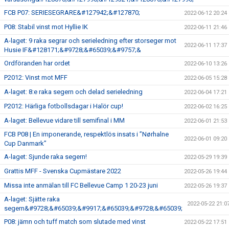
FCB P07: SERIESEGRARE&#127942;&#127870;
2022-06-12 20:24
P08: Stabil vinst mot Hyllie IK
2022-06-11 21:46
A-laget: 9 raka segrar och serieledning efter storseger mot
2022-06-11 17:37
Husie IF&#128171;&#9728;&#65039;&#9757;&
Ordföranden har ordet
2022-06-10 13:26
P2012: Vinst mot MFF
2022-06-05 15:28
A-laget: 8:e raka segern och delad serieledning
2022-06-04 17:21
P2012: Härliga fotbollsdagar i Halör cup!
2022-06-02 16:25
A-laget: Bellevue vidare till semifinal i MM
2022-06-01 21:53
FCB P08 | En imponerande, respektlös insats i ”Nørhalne
2022-06-01 09:20
Cup Danmark”
A-laget: Sjunde raka segern!
2022-05-29 19:39
Grattis MFF - Svenska Cupmästare 2022
2022-05-26 19:44
Missa inte anmälan till FC Bellevue Camp 1 20-23 juni
2022-05-26 19:37
A-laget: Sjätte raka
2022-05-22 21:0
segern&#9728;&#65039;&#9917;&#65039;&#9728;&#65039;
P08: jämn och tuff match som slutade med vinst
2022-05-22 17:51