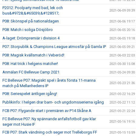
P2012: Poolparty med bad, lek och
2021-06-09 09:39
bus&#9728;&#65039;&#128517;
P08: Skönspel på nationaldagen
2021-06-06 19:17
P08: Match i soliga Dösjöbro
2021-06-05 20:16
A-laget: Drömpremiär i division 4
2021-06-05 19:18
P07: Storpublik & Champions League atmosfär på Gamla IP
2021-06-05 09:21
P08: Magisk kvällsmatch i Veberöd!
2021-06-03 22:03
P08: Hat trick i helgens matcher!
2021-05-30 15:08
Anmälan FC Bellevue Camp 2021
2021-05-24 09:30
FC Bellevue P07: Magiskt spel i årets första 11-manna
2021-05-23 21:36
match på Mellanhedens IP
P08: Seriespelet äntligen igång!
2021-05-22 16:29
Publikinfo: I helgen drar barn- och ungdomsserierna igång
2021-05-22 11:12
FCB P07: Flygande start i premiären av P14 Skåne A
2021-05-21 22:24
FC Bellevue P07: Ny spännande anfallsfotboll gav klar
2021-05-16 19:16
seger mot Husie IF
FCB P07: Stark vändning och seger mot Trelleborgs FF
2021-05-15 15:59