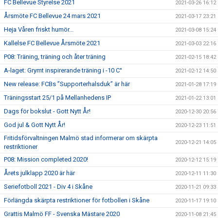
FC Bellevue Styrelse 2021
2021-03-26 16:12
Årsmöte FC Bellevue 24 mars 2021
2021-03-17 23:21
Heja Våren friskt humör...
2021-03-08 15:24
Kallelse FC Bellevue Årsmöte 2021
2021-03-03 22:16
P08: Träning, träning och åter träning
2021-02-15 18:42
A-laget: Grymt inspirerande träning i -10 C°
2021-02-12 14:50
New release: FCBs ”Supporterhalsduk” är här
2021-01-28 17:19
Träningsstart 25/1 på Mellanhedens IP
2021-01-22 13:01
Dags för bokslut - Gott Nytt År!
2020-12-30 20:56
God jul & Gott Nytt År!
2020-12-23 11:51
Fritidsförvaltningen Malmö stad informerar om skärpta
2020-12-21 14:05
restriktioner
P08: Mission completed 2020!
2020-12-12 15:19
Årets julklapp 2020 är här
2020-12-11 11:30
Seriefotboll 2021 - Div 4 i Skåne
2020-11-21 09:33
Förlängda skärpta restriktioner för fotbollen i Skåne
2020-11-17 19:10
Grattis Malmö FF - Svenska Mästare 2020
2020-11-08 21:45