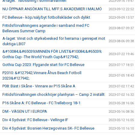
A-laget: ”Islossning i sommarvärmen”
2023-09-16 19:47
NU ÖPPNAR ANSÖKAN TILL MFF:S AKADEMIER I MALMÖ
2023-09-12 22:52
FC Bellevue - köp/sälj/byt fotbollskläder och dylikt
2023-09-09 13:57
Fritidsförvaltningens agerande i samband med FC
2023-08-07 09:37
Bellevues Summer Camp
A-laget: Vinst och styrkebesked för herrarna i genrepet mot
2023-08-06 09:38
duktiga LB07
&#10084;&#65039;MINNEN FÖR LIVET&#10084;&#65039;
2023-07-22 19:46
Gothia Cup -The World Youth Cup&#127942;
Gothia Cup 2023: Flygande start för FC Bellevue
2023-07-17 18:51
P2010: &#127942;Vinnare Åhus Beach Fotboll
2023-07-05 18:43
2023&#127942;
P08: Bäst i Skåne - Vinnare av P15 Skåne A
2023-07-02 17:42
Fritidsförvaltningen chockhöjer planhyran – Camp 2 inställt
2023-07-02 16:32
P16 Skåne A: FC Bellevue - FC Trelleborg 18-1
2023-05-28 16:06
DM - VÄGEN UT I EUROPA
2023-05-16 08:36
Div 4 Sydväst: FC Bellevue - Vellinge IF
2023-05-12 16:05
Div 4 Sydväst: Bosnien Herzegovinas SK- FC Bellevue
2023-05-10 16:10