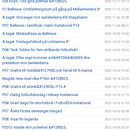
Old boys / Old girls premiär &#128525;
2021-11-17 23:12
FC Bellevue: Omklädningsrum på gång på Mellanhedens IP
2021-11-12 12:36
A-laget: Storseger mot serieledarna IFK Klagshamn
2021-11-06 23:38
P07: Bellevue i semifinal i Halör Invitational P14
2021-11-04 08:51
A-laget: Mästarklass av Bellevue
2021-10-30 10:50
A-laget: Fredagsfotboll på Limhamns IP
2021-10-29 15:34
P08: Tack Tobbe för fem strålande fotbollsår!
2021-10-25 18:55
A-laget: Efter regn kommer sol&#9728;&#65039; Bra
2021-10-24 00:45
prestation mot serieledarna
P07: Grattis till Guldet&#127942;och farväl till 9-manna
2021-10-23 10:50
Magisk resa med våra P10or &#128525;
2021-10-18 22:09
P08: Grattis till silvret&#129352;i P13 A
2021-10-17 16:11
P07: Härlig fotbollslördag i Hittarp Invitational
2021-10-16 21:15
P08: Snart dags för storfotboll i Fotboll24 Invitational
2021-10-16 01:43
P07: Årets första serieseger bärgad
2021-10-16 00:58
P08: Visar fin laganda
2021-10-10 14:27
P2012 visade stor potential &#128525;
2021-10-09 20:20