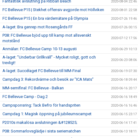
Fantastisk avslutning på Ribban Beach
2020-08-04 22:46
FC Bellevue P15 | Stekhet offensiv avgjorde mot Höllviken
2020-08-01 22:58
FC Bellevue P15 | En bra värdemätare på Olympia
2020-07-26 19:46
A-laget: Bra genrep mot Rosengårds FF
2020-07-26 00:15
P08: FC Bellevue bjöd upp till kamp mot allsvenskt
2020-07-12 17:56
motstånd
Anmälan: FC Bellevue Camp 10-13 augusti
2020-06-29 10:13
A-laget: ”Underbar Grillkväll” - Mycket roligt, gott och
2020-06-23 08:06
trevligt!
A-laget: Succélaget FC Bellevue till MM-Final
2020-06-19 07:30
Campdag 3: Rekordvärme och besök av ”ICA Mats”
2020-06-18 09:44
MM-semifinal: FC Bellevue - Balkan
2020-06-16 20:17
FC Bellevue Camp - Dag 2
2020-06-16 18:49
Campsponsring: Tack Befro för handspriten
2020-06-16 16:46
Campdag 1: Magisk öppning på jubileumscampet
2020-06-15 23:17
P2010s makalösa avslutningen &#128525;
2020-06-14 17:41
P08: Sommarlovsglädje i sista seriematchen
2020-06-13 18:11