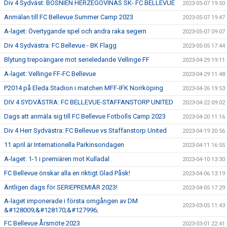
Div 4 Sydväst: BOSNIEN HERZEGOVINAS SK- FC BELLEVUE
2023-05-07 19:50
Anmälan till FC Bellevue Summer Camp 2023
2023-05-07 19:47
A-laget: Övertygande spel och andra raka segern
2023-05-07 09:07
Div 4 Sydvästra: FC Bellevue - BK Flagg
2023-05-05 17:44
Blytung trepoängare mot serieledande Vellinge FF
2023-04-29 19:11
A-laget: Vellinge FF-FC Bellevue
2023-04-29 11:48
P2014 på Eleda Stadion i matchen MFF-IFK Norrköping
2023-04-26 19:53
DIV 4 SYDVÄSTRA: FC BELLEVUE-STAFFANSTORP UNITED
2023-04-22 09:02
Dags att anmäla sig till FC Bellevue Fotbolls Camp 2023
2023-04-20 11:16
Div 4 Herr Sydvästra: FC Bellevue vs Staffanstorp United
2023-04-19 20:56
11 april är Internationella Parkinsondagen
2023-04-11 16:55
A-laget: 1-1 i premiären mot Kulladal
2023-04-10 13:30
FC Bellevue önskar alla en riktigt Glad Påsk!
2023-04-06 13:19
Äntligen dags för SERIEPREMIÄR 2023!
2023-04-05 17:29
A-laget imponerade i första omgången av DM
2023-03-05 11:43
&#128009;&#128170;&#127996;
FC Bellevue Årsmöte 2023
2023-03-01 22:41