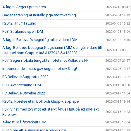
A-laget: Seger i premiären
2022-04-10 08:47
Dagens träning är inställd pga stormvarning
2022-04-04 14:13
P2012: Triumf i Lund
2022-04-03 16:22
P08: Strålande spel i DM
2022-04-03 15:09
A-laget: Bellevue’s segertåg rullar vidare i DM
2022-04-02 18:16
A-lag: Bellevue besegrar Klagshamn i MM och går vidare till
2022-03-31 00:31
slutspel som Gruppetta&#127942;&#128293;
P07: Seger i lokala tungviktsmötet mot Kulladals FF
2022-03-27 21:27
Imponerande insats gav seger mot div 3 lag!
2022-03-23 10:47
FC Bellevue Supporter 2022
2022-03-19 13:02
P08: Avancemang i DM
2022-03-19 09:38
FC Bellevue Styrelse 2022
2022-03-17 11:54
P2012: Rörelse utan boll och klapp-klapp spel
2022-03-14 18:14
P07: Vinst med 2-3 mot ett starkt Åhus HBK på ett idylliskt
2022-03-13 19:23
Furehov!
A-laget: Målfyrverkeri i DM
2022-03-13 17:04
P08: Som ett självspelande piano i DM
2022-03-13 14:12