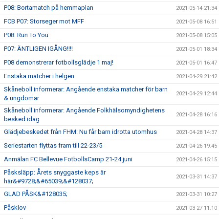
P08: Bortamatch på hemmaplan
2021-05-14 21:34
FCB P07: Storseger mot MFF
2021-05-08 16:51
P08: Run To You
2021-05-08 15:05
P07: ÄNTLIGEN IGÅNG!!!!
2021-05-01 18:34
P08 demonstrerar fotbollsglädje 1 maj!
2021-05-01 16:47
Enstaka matcher i helgen
2021-04-29 21:42
Skåneboll informerar: Angående enstaka matcher för barn
2021-04-29 12:44
& ungdomar
Skåneboll informerar: Angående Folkhälsomyndighetens
2021-04-28 16:16
besked idag
Glädjebeskedet från FHM: Nu får barn idrotta utomhus
2021-04-28 14:37
Seriestarten flyttas fram till 22-23/5
2021-04-26 19:45
Anmälan FC Bellevue FotbollsCamp 21-24 juni
2021-04-26 15:15
Påsksläpp: Årets snyggaste keps är
2021-03-31 14:37
här&#9728;&#65039;&#128037;
GLAD PÅSK&#128035;
2021-03-31 10:27
Påsklov
2021-03-27 11:10