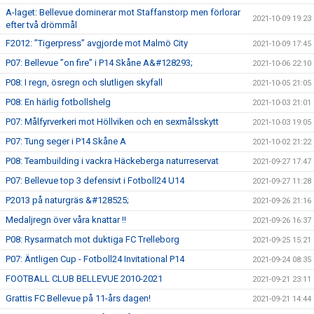
A-laget: Bellevue dominerar mot Staffanstorp men förlorar
2021-10-09 19:23
efter två drömmål
F2012: ”Tigerpress” avgjorde mot Malmö City
2021-10-09 17:45
P07: Bellevue ”on fire” i P14 Skåne A&#128293;
2021-10-06 22:10
P08: I regn, ösregn och slutligen skyfall
2021-10-05 21:05
P08: En härlig fotbollshelg
2021-10-03 21:01
P07: Målfyrverkeri mot Höllviken och en sexmålsskytt
2021-10-03 19:05
P07: Tung seger i P14 Skåne A
2021-10-02 21:22
P08: Teambuilding i vackra Häckeberga naturreservat
2021-09-27 17:47
P07: Bellevue top 3 defensivt i Fotboll24 U14
2021-09-27 11:28
P2013 på naturgräs &#128525;
2021-09-26 21:16
Medaljregn över våra knattar !!
2021-09-26 16:37
P08: Rysarmatch mot duktiga FC Trelleborg
2021-09-25 15:21
P07: Äntligen Cup - Fotboll24 Invitational P14
2021-09-24 08:35
FOOTBALL CLUB BELLEVUE 2010-2021
2021-09-21 23:11
Grattis FC Bellevue på 11-års dagen!
2021-09-21 14:44