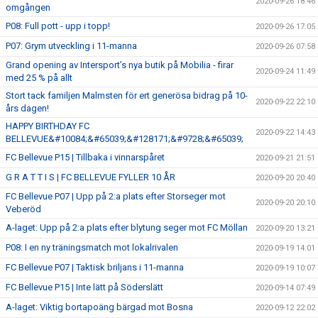
2020-09-26 18:46
omgången
P08: Full pott - upp i topp!
2020-09-26 17:05
P07: Grym utveckling i 11-manna
2020-09-26 07:58
Grand opening av Intersport’s nya butik på Mobilia - firar
2020-09-24 11:49
med 25 % på allt
Stort tack familjen Malmsten för ert generösa bidrag på 10-
2020-09-22 22:10
års dagen!
HAPPY BIRTHDAY FC
2020-09-22 14:43
BELLEVUE&#10084;&#65039;&#128171;&#9728;&#65039;
FC Bellevue P15 | Tillbaka i vinnarspåret
2020-09-21 21:51
G R A T T I S | FC BELLEVUE FYLLER 10 ÅR
2020-09-20 20:40
FC Bellevue P07 | Upp på 2:a plats efter Storseger mot
2020-09-20 20:10
Veberöd
A-laget: Upp på 2:a plats efter blytung seger mot FC Möllan
2020-09-20 13:21
P08: I en ny träningsmatch mot lokalrivalen
2020-09-19 14:01
FC Bellevue P07 | Taktisk briljans i 11-manna
2020-09-19 10:07
FC Bellevue P15 | Inte lätt på Söderslätt
2020-09-14 07:49
A-laget: Viktig bortapoäng bärgad mot Bosna
2020-09-12 22:02