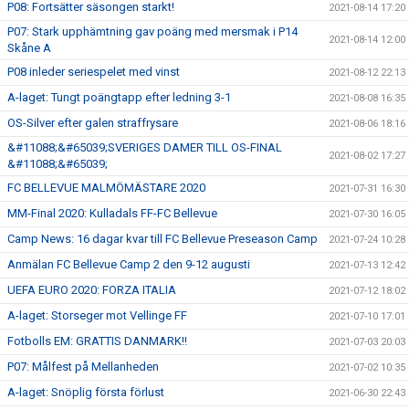
P08: Fortsätter säsongen starkt!
2021-08-14 17:20
P07: Stark upphämtning gav poäng med mersmak i P14
2021-08-14 12:00
Skåne A
P08 inleder seriespelet med vinst
2021-08-12 22:13
A-laget: Tungt poängtapp efter ledning 3-1
2021-08-08 16:35
OS-Silver efter galen straffrysare
2021-08-06 18:16
&#11088;&#65039;SVERIGES DAMER TILL OS-FINAL
2021-08-02 17:27
&#11088;&#65039;
FC BELLEVUE MALMÖMÄSTARE 2020
2021-07-31 16:30
MM-Final 2020: Kulladals FF-FC Bellevue
2021-07-30 16:05
Camp News: 16 dagar kvar till FC Bellevue Preseason Camp
2021-07-24 10:28
Anmälan FC Bellevue Camp 2 den 9-12 augusti
2021-07-13 12:42
UEFA EURO 2020: FORZA ITALIA
2021-07-12 18:02
A-laget: Storseger mot Vellinge FF
2021-07-10 17:01
Fotbolls EM: GRATTIS DANMARK!!
2021-07-03 20:03
P07: Målfest på Mellanheden
2021-07-02 10:35
A-laget: Snöplig första förlust
2021-06-30 22:43