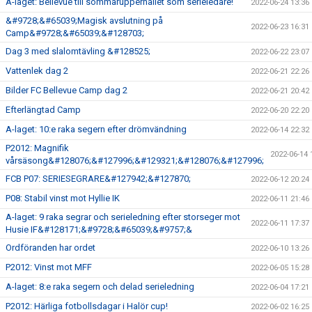
A-laget: Bellevue till sommarupperhållet som serieledare!
2022-06-24 13:36
&#9728;&#65039;Magisk avslutning på
2022-06-23 16:31
Camp&#9728;&#65039;&#128703;
Dag 3 med slalomtävling &#128525;
2022-06-22 23:07
Vattenlek dag 2
2022-06-21 22:26
Bilder FC Bellevue Camp dag 2
2022-06-21 20:42
Efterlängtad Camp
2022-06-20 22:20
A-laget: 10:e raka segern efter drömvändning
2022-06-14 22:32
P2012: Magnifik
2022-06-14 
vårsäsong&#128076;&#127996;&#129321;&#128076;&#127996;
FCB P07: SERIESEGRARE&#127942;&#127870;
2022-06-12 20:24
P08: Stabil vinst mot Hyllie IK
2022-06-11 21:46
A-laget: 9 raka segrar och serieledning efter storseger mot
2022-06-11 17:37
Husie IF&#128171;&#9728;&#65039;&#9757;&
Ordföranden har ordet
2022-06-10 13:26
P2012: Vinst mot MFF
2022-06-05 15:28
A-laget: 8:e raka segern och delad serieledning
2022-06-04 17:21
P2012: Härliga fotbollsdagar i Halör cup!
2022-06-02 16:25