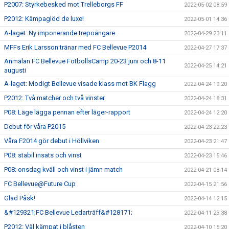
P2007: Styrkebesked mot Trelleborgs FF
2022-05-02 08:59
P2012: Kämpaglöd de luxe!
2022-05-01 14:36
A-laget: Ny imponerande trepoängare
2022-04-29 23:11
MFFs Erik Larsson tränar med FC Bellevue P2014
2022-04-27 17:37
Anmälan FC Bellevue FotbollsCamp 20-23 juni och 8-11
2022-04-25 14:21
augusti
A-laget: Modigt Bellevue visade klass mot BK Flagg
2022-04-24 19:20
P2012: Två matcher och två vinster
2022-04-24 18:31
P08: Läge lägga pennan efter läger-rapport
2022-04-24 12:20
Debut för våra P2015
2022-04-23 22:23
Våra F2014 gör debut i Höllviken
2022-04-23 21:47
P08: stabil insats och vinst
2022-04-23 15:46
P08: onsdag kväll och vinst i jämn match
2022-04-21 08:14
FC Bellevue@Future Cup
2022-04-15 21:56
Glad Påsk!
2022-04-14 12:15
&#129321;FC Bellevue Ledarträff&#128171;
2022-04-11 23:38
P2012: Väl kämpat i blåsten
2022-04-10 15:20