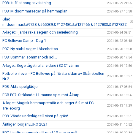
P08 i tuff säsongsavslutning
2021-06-29 21:55
P08: Midsommarseger på hemmaplan
2021-06-27 13:38
Glad
2
midsommar&#9728;&#65039;&#127480;&#127466;&#127803;&#127827;
A-laget: Fjärde raka segern och serieledning
2021-06-24 09:51
FC Bellevue Camp - Dag 1
2021-06-22 06:48
P07: Ny stabil seger i ökenhettan
2021-06-20 18:58
P08: Sommar, sommar och sol...
2021-06-20 17:54
A-laget: Segertåget rullar vidare i 32 C° värme
2021-06-19 17:56
Fotbollen lever - FC Bellevue på första sidan av Skånebollen
2021-06-18 19:27
Nr 2
P08: Äkta spelglädje
2021-06-17 08:54
FCB P07: Strålande 11-manna spel mot Åkarp
2021-06-13 18:56
A-laget: Magisk hemmapremiär och seger 5-2 mot FC
2021-06-13 17:29
Trelleborg
P08: Vände underläge till vinst på gräs!
2021-06-13 13:51
Äntligen börjar EURO 2021
2021-06-11 10:52
P07: Ljuvlig sommarkväll med 10 vackra mål
2021-06-10 22:34