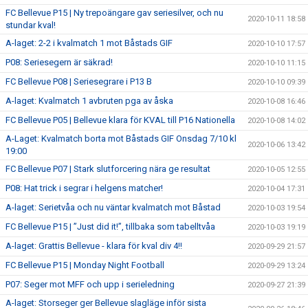
FC Bellevue P15 | Ny trepoängare gav seriesilver, och nu
2020-10-11 18:58
stundar kval!
A-laget: 2-2 i kvalmatch 1 mot Båstads GIF
2020-10-10 17:57
P08: Seriesegern är säkrad!
2020-10-10 11:15
FC Bellevue P08 | Seriesegrare i P13 B
2020-10-10 09:39
A-laget: Kvalmatch 1 avbruten pga av åska
2020-10-08 16:46
FC Bellevue P05 | Bellevue klara för KVAL till P16 Nationella
2020-10-08 14:02
A-Laget: Kvalmatch borta mot Båstads GIF Onsdag 7/10 kl
2020-10-06 13:42
19:00
FC Bellevue P07 | Stark slutforcering nära ge resultat
2020-10-05 12:55
P08: Hat trick i segrar i helgens matcher!
2020-10-04 17:31
A-laget: Serietvåa och nu väntar kvalmatch mot Båstad
2020-10-03 19:54
FC Bellevue P15 | ”Just did it!”, tillbaka som tabelltvåa
2020-10-03 19:19
A-laget: Grattis Bellevue - klara för kval div 4!!
2020-09-29 21:57
FC Bellevue P15 | Monday Night Football
2020-09-29 13:24
P07: Seger mot MFF och upp i serieledning
2020-09-27 21:39
A-laget: Storseger ger Bellevue slagläge inför sista