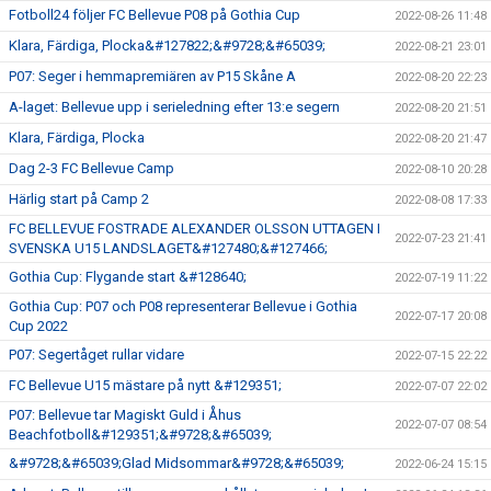
Fotboll24 följer FC Bellevue P08 på Gothia Cup
2022-08-26 11:48
Klara, Färdiga, Plocka&#127822;&#9728;&#65039;
2022-08-21 23:01
P07: Seger i hemmapremiären av P15 Skåne A
2022-08-20 22:23
A-laget: Bellevue upp i serieledning efter 13:e segern
2022-08-20 21:51
Klara, Färdiga, Plocka
2022-08-20 21:47
Dag 2-3 FC Bellevue Camp
2022-08-10 20:28
Härlig start på Camp 2
2022-08-08 17:33
FC BELLEVUE FOSTRADE ALEXANDER OLSSON UTTAGEN I
2022-07-23 21:41
SVENSKA U15 LANDSLAGET&#127480;&#127466;
Gothia Cup: Flygande start &#128640;
2022-07-19 11:22
Gothia Cup: P07 och P08 representerar Bellevue i Gothia
2022-07-17 20:08
Cup 2022
P07: Segertåget rullar vidare
2022-07-15 22:22
FC Bellevue U15 mästare på nytt &#129351;
2022-07-07 22:02
P07: Bellevue tar Magiskt Guld i Åhus
2022-07-07 08:54
Beachfotboll&#129351;&#9728;&#65039;
&#9728;&#65039;Glad Midsommar&#9728;&#65039;
2022-06-24 15:15