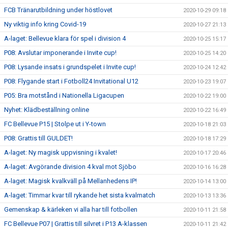
FCB Tränarutbildning under höstlovet
2020-10-29 09:18
Ny viktig info kring Covid-19
2020-10-27 21:13
A-laget: Bellevue klara för spel i division 4
2020-10-25 15:17
P08: Avslutar imponerande i Invite cup!
2020-10-25 14:20
P08: Lysande insats i grundspelet i Invite cup!
2020-10-24 12:42
P08: Flygande start i Fotboll24 Invitational U12
2020-10-23 19:07
P05: Bra motstånd i Nationella Ligacupen
2020-10-22 19:00
Nyhet: Klädbeställning online
2020-10-22 16:49
FC Bellevue P15 | Stolpe ut i Y-town
2020-10-18 21:03
P08: Grattis till GULDET!
2020-10-18 17:29
A-laget: Ny magisk uppvisning i kvalet!
2020-10-17 20:46
A-laget: Avgörande division 4 kval mot Sjöbo
2020-10-16 16:28
A-laget: Magisk kvalkväll på Mellanhedens IP!
2020-10-14 13:00
A-laget: Timmar kvar till rykande het sista kvalmatch
2020-10-13 13:36
Gemenskap & kärleken vi alla har till fotbollen
2020-10-11 21:58
FC Bellevue P07 | Grattis till silvret i P13 A-klassen
2020-10-11 21:42