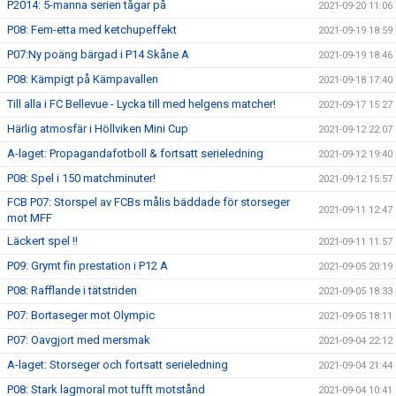
P2014: 5-manna serien tågar på
2021-09-20 11:06
P08: Fem-etta med ketchupeffekt
2021-09-19 18:59
P07:Ny poäng bärgad i P14 Skåne A
2021-09-19 18:46
P08: Kämpigt på Kämpavallen
2021-09-18 17:40
Till alla i FC Bellevue - Lycka till med helgens matcher!
2021-09-17 15:27
Härlig atmosfär i Höllviken Mini Cup
2021-09-12 22:07
A-laget: Propagandafotboll & fortsatt serieledning
2021-09-12 19:40
P08: Spel i 150 matchminuter!
2021-09-12 15:57
FCB P07: Storspel av FCBs målis bäddade för storseger
2021-09-11 12:47
mot MFF
Läckert spel !!
2021-09-11 11:57
P09: Grymt fin prestation i P12 A
2021-09-05 20:19
P08: Rafflande i tätstriden
2021-09-05 18:33
P07: Bortaseger mot Olympic
2021-09-05 18:11
P07: Oavgjort med mersmak
2021-09-04 22:12
A-laget: Storseger och fortsatt serieledning
2021-09-04 21:44
P08: Stark lagmoral mot tufft motstånd
2021-09-04 10:41