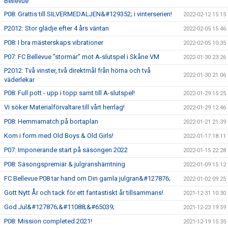
Bellevue
P08: Grattis till SILVERMEDALJEN&#129352; i vinterserien!
2022-02-12 15:15
P2012: Stor glädje efter 4 års väntan
2022-02-05 15:46
P08: I bra mästerskaps vibrationer
2022-02-05 10:35
P07: FC Bellevue ”stormar” mot A-slutspel i Skåne VM
2022-01-30 23:26
P2012: Två vinster, två direktmål från hörna och två
2022-01-30 21:06
väderlekar
P08: Full pott - upp i topp samt till A-slutspel!
2022-01-29 15:25
Vi söker Materialförvaltare till vårt herrlag!
2022-01-29 12:46
P08: Hemmamatch på bortaplan
2022-01-21 21:39
Kom i form med Old Boys & Old Girls!
2022-01-17 18:11
P07: Imponerande start på säsongen 2022
2022-01-15 22:28
P08: Säsongspremiär & julgranshämtning
2022-01-09 15:12
FC Bellevue P08 tar hand om Din gamla julgran&#127876;
2022-01-02 09:25
Gott Nytt År och tack för ett fantastiskt år tillsammans!
2021-12-31 10:30
God Jul&#127876;&#11088;&#65039;
2021-12-23 19:59
P08: Mission completed 2021!
2021-12-19 15:35