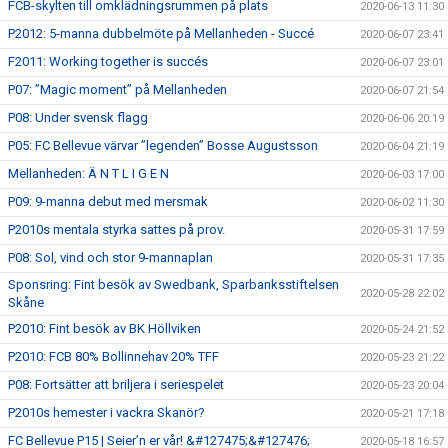
FCB-skylten till omklädningsrummen på plats
2020-06-13 11:30
P2012: 5-manna dubbelmöte på Mellanheden - Succé
2020-06-07 23:41
F2011: Working together is succés
2020-06-07 23:01
P07: ”Magic moment” på Mellanheden
2020-06-07 21:54
P08: Under svensk flagg
2020-06-06 20:19
P05: FC Bellevue värvar ”legenden” Bosse Augustsson
2020-06-04 21:19
Mellanheden: Ä N T L I G E N
2020-06-03 17:00
P09: 9-manna debut med mersmak
2020-06-02 11:30
P2010s mentala styrka sattes på prov.
2020-05-31 17:59
P08: Sol, vind och stor 9-mannaplan
2020-05-31 17:35
Sponsring: Fint besök av Swedbank, Sparbanksstiftelsen
2020-05-28 22:02
Skåne
P2010: Fint besök av BK Höllviken
2020-05-24 21:52
P2010: FCB 80% Bollinnehav 20% TFF
2020-05-23 21:22
P08: Fortsätter att briljera i seriespelet
2020-05-23 20:04
P2010s hemester i vackra Skanör?
2020-05-21 17:18
FC Bellevue P15 | Seier’n er vår! &#127475;&#127476;
2020-05-18 16:57