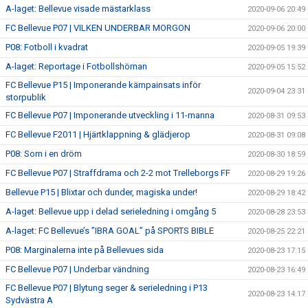
A-laget: Bellevue visade mästarklass
2020-09-06 20:49
FC Bellevue P07 | VILKEN UNDERBAR MORGON
2020-09-06 20:00
P08: Fotboll i kvadrat
2020-09-05 19:39
A-laget: Reportage i Fotbollshörnan
2020-09-05 15:52
FC Bellevue P15 | Imponerande kämpainsats inför
2020-09-04 23:31
storpublik
FC Bellevue P07 | Imponerande utveckling i 11-manna
2020-08-31 09:53
FC Bellevue F2011 | Hjärtklappning & glädjerop
2020-08-31 09:08
P08: Som i en dröm
2020-08-30 18:59
FC Bellevue P07 | Straffdrama och 2-2 mot Trelleborgs FF
2020-08-29 19:26
Bellevue P15 | Blixtar och dunder, magiska under!
2020-08-29 18:42
A-laget: Bellevue upp i delad serieledning i omgång 5
2020-08-28 23:53
A-laget: FC Bellevue’s ”IBRA GOAL” på SPORTS BIBLE
2020-08-25 22:21
P08: Marginalerna inte på Bellevues sida
2020-08-23 17:15
FC Bellevue P07 | Underbar vändning
2020-08-23 16:49
FC Bellevue P07 | Blytung seger & serieledning i P13
2020-08-23 14:17
Sydvästra A