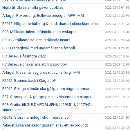
Hjälp till Ukraina - alla gåvor dubblas
2022-03-12 01:34
A-laget: Rekordungt Bellevue besegrar MFF i MM
2022-03-09 22:59
P2012: Hög underhållning & straffdrama i slutsekunderna
2022-03-06 21:03
P08: Målkalas inledde Distriktsmästerskapen
2022-03-06 15:28
P2012 Strålande sol och strålande insats
2022-03-05 20:24
P08: Fredagkväll med underhållande fotboll
2022-03-04 23:13
FC Bellevue Årsmöte 2022
2022-02-23 18:06
FC Bellevue önskar alla ett fint sportlov!
2022-02-21 12:18
A-laget: Klassmål avgjorde mot Lilla Torg i MM
2022-02-19 20:34
P2012: Bounce back i Klågerup!!!
2022-02-19 20:26
P2012: Riktiga sjömän ska gå igenom några stormar
2022-02-13 20:24
P07: Storseger i A-gruppspelet av vintermästerskapet
2022-02-13 18:27
P08: Grattis till GULDMEDALJEN&#129351;&#127942; i
2022-02-13 18:11
vinterserien!
P2012: Stora framsteg i skön februarisol
2022-02-12 21:50
A-laget: Lysande säsongspremiär av ett rekordungt
2022-02-12 20:03