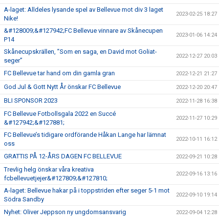
A-laget: Alldeles lysande spel av Bellevue mot div 3 laget
2023-02-25 18:27
Nike!
&#128009;&#127942;FC Bellevue vinnare av Skånecupen
2023-01-06 14:24
P14
Skånecupskrällen, ”Som en saga, en David mot Goliat-
2022-12-27 20:03
seger”
FC Bellevue tar hand om din gamla gran
2022-12-21 21:27
God Jul & Gott Nytt År önskar FC Bellevue
2022-12-20 20:47
BLI SPONSOR 2023
2022-11-28 16:38
FC Bellevue Fotbollsgala 2022 en Succé
2022-11-27 10:29
&#127942;&#127881;
FC Bellevue’s tidigare ordförande Håkan Lange har lämnat
2022-10-11 16:12
oss
GRATTIS PÅ 12-ÅRS DAGEN FC BELLEVUE
2022-09-21 10:28
Trevlig helg önskar våra kreativa
2022-09-16 13:16
fcbellevuetjejer&#127809;&#127810;
A-laget: Bellevue hakar på i toppstriden efter seger 5-1 mot
2022-09-10 19:14
Södra Sandby
Nyhet: Oliver Jeppson ny ungdomsansvarig
2022-09-04 12:28