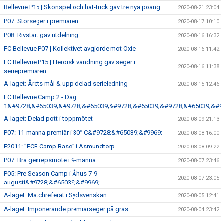
Bellevue P15 | Skönspel och hat-trick gav tre nya poäng
2020-08-21 23:04
P07: Storseger i premiären
2020-08-17 10:10
P08: Rivstart gav utdelning
2020-08-16 16:32
FC Bellevue P07 | Kollektivet avgjorde mot Oxie
2020-08-16 11:42
FC Bellevue P15 | Heroisk vändning gav seger i
2020-08-16 11:38
seriepremiären
A-laget: Årets mål & upp delad serieledning
2020-08-15 12:46
FC Bellevue Camp 2 - Dag
1&#9728;&#65039;&#9728;&#65039;&#9728;&#65039;&#9728;&#65039;&#9
A-laget: Delad pott i toppmötet
2020-08-09 21:13
P07: 11-manna premiär i 30° C&#9728;&#65039;&#9969;
2020-08-08 16:00
F2011: ”FCB Camp Base” i Asmundtorp
2020-08-08 09:22
P07: Bra genrepsmöte i 9-manna
2020-08-07 23:46
P05: Pre Season Camp i Åhus 7-9
2020-08-07 23:05
augusti&#9728;&#65039;&#9969;
A-laget: Matchreferat i Sydsvenskan
2020-08-05 12:41
A-laget: Imponerande premiärseger på gräs
2020-08-04 23:42