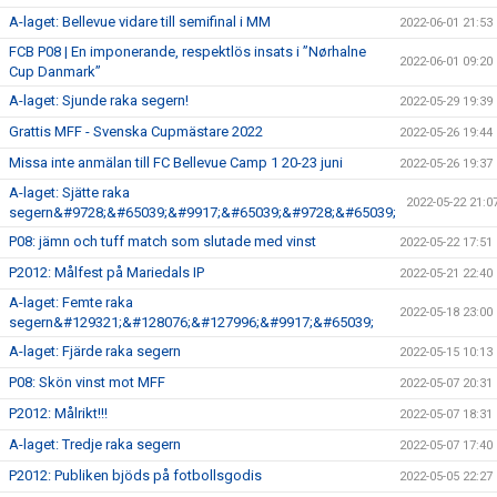
A-laget: Bellevue vidare till semifinal i MM
2022-06-01 21:53
FCB P08 | En imponerande, respektlös insats i ”Nørhalne
2022-06-01 09:20
Cup Danmark”
A-laget: Sjunde raka segern!
2022-05-29 19:39
Grattis MFF - Svenska Cupmästare 2022
2022-05-26 19:44
Missa inte anmälan till FC Bellevue Camp 1 20-23 juni
2022-05-26 19:37
A-laget: Sjätte raka
2022-05-22 21:0
segern&#9728;&#65039;&#9917;&#65039;&#9728;&#65039;
P08: jämn och tuff match som slutade med vinst
2022-05-22 17:51
P2012: Målfest på Mariedals IP
2022-05-21 22:40
A-laget: Femte raka
2022-05-18 23:00
segern&#129321;&#128076;&#127996;&#9917;&#65039;
A-laget: Fjärde raka segern
2022-05-15 10:13
P08: Skön vinst mot MFF
2022-05-07 20:31
P2012: Målrikt!!!
2022-05-07 18:31
A-laget: Tredje raka segern
2022-05-07 17:40
P2012: Publiken bjöds på fotbollsgodis
2022-05-05 22:27