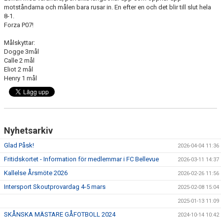
motståndarna och målen bara rusar in. En efter en och det blir till slut hela
GÅBOLL
8-1.
Forza P07!
PROJEKT
Målskyttar:
Dogge 3mål
DOMARE
Calle 2 mål
Eliot 2 mål
GYMKORT NORDIC WELLNESS
Henry 1 mål
FYSTRÄNING
POLICY SOCIALA MEDIER
Nyhetsarkiv
FRITIDSKORTET 2026
Glad Påsk!
2026-04-04 11:36
Fritidskortet - Information för medlemmar i FC Bellevue
2026-03-11 14:37
Kallelse Årsmöte 2026
2026-02-26 11:56
Intersport Skoutprovardag 4-5 mars
2025-02-08 15:04
2025-01-13 11:09
SKÅNSKA MÄSTARE GÅFOTBOLL 2024
2024-10-14 10:42