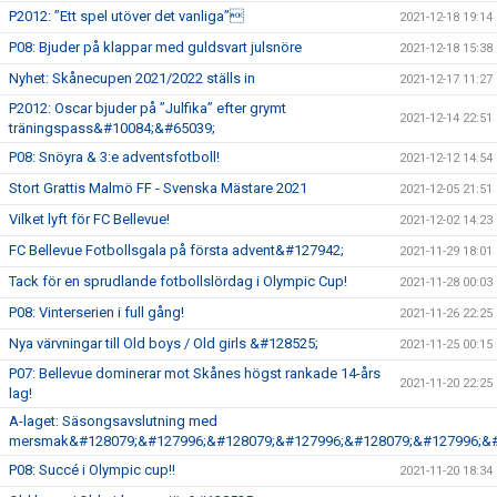
P2012: ”Ett spel utöver det vanliga”
2021-12-18 19:14
P08: Bjuder på klappar med guldsvart julsnöre
2021-12-18 15:38
Nyhet: Skånecupen 2021/2022 ställs in
2021-12-17 11:27
P2012: Oscar bjuder på ”Julfika” efter grymt
2021-12-14 22:51
träningspass&#10084;&#65039;
P08: Snöyra & 3:e adventsfotboll!
2021-12-12 14:54
Stort Grattis Malmö FF - Svenska Mästare 2021
2021-12-05 21:51
Vilket lyft för FC Bellevue!
2021-12-02 14:23
FC Bellevue Fotbollsgala på första advent&#127942;
2021-11-29 18:01
Tack för en sprudlande fotbollslördag i Olympic Cup!
2021-11-28 00:03
P08: Vinterserien i full gång!
2021-11-26 22:25
Nya värvningar till Old boys / Old girls &#128525;
2021-11-25 00:15
P07: Bellevue dominerar mot Skånes högst rankade 14-års
2021-11-20 22:25
lag!
A-laget: Säsongsavslutning med
mersmak&#128079;&#127996;&#128079;&#127996;&#128079;&#127996;&#
P08: Succé i Olympic cup!!
2021-11-20 18:34