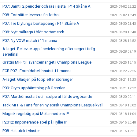
P07: Jämt i 2 perioder och ras i sista i P14 Skåne A
2021-09-02 23:22
P08: Fortsätter leverera fin fotboll
2021-09-02 18:49
P07: Tre blytunga bortapoäng i P14 Skåne A
2021-08-30 21:43
P08: Nytt målregn i blöt bortamatch
2021-08-28 16:40
P07: Ny VOW match i 11-manna
2021-08-28 14:52
A-laget: Bellevue upp i serieledning efter seger i tidig
2021-08-28 09:19
seriefinal
Grattis MFF till avancemanget i Champions League
2021-08-25 16:15
FCB P07 | Formidabel insats i 11-manna
2021-08-22 22:25
A-laget: Glädjen på topp efter storseger
2021-08-21 19:23
P09: Grym upphämtning på Österlen
2021-08-21 17:22
P07: Mardrömsstart och stolpe ut fällde avgörande
2021-08-20 00:11
Tack MFF & Fans för en ny episk Champions League kväll
2021-08-19 13:02
Magisk regnbåge på Mellanhedens IP
2021-08-18 11:04
P2012: Imponerande spel på Hyllie IP
2021-08-15 20:48
P08: Hat trick i vinster
2021-08-15 19:21