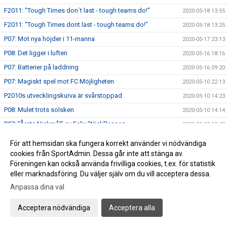
F2011: "Tough Times don´t last - tough teams do!"
2020-05-18 13:55
F2011: "Tough Times dont last - tough teams do!"
2020-05-18 13:25
P07: Mot nya höjder i 11-manna
2020-05-17 23:13
P08: Det ligger i luften
2020-05-16 18:16
P07: Batterier på laddning
2020-05-16 09:20
P07: Magiskt spel mot FC Möjligheten
2020-05-10 22:13
P2010s utvecklingskurva är svårstoppad
2020-05-10 14:23
P08: Mulet trots solsken
2020-05-10 14:14
P07: ”Årets Nickmål” av Felix ”Nick”lasson
2020-05-10 13:48
Bländande spel av Mixlaget P2011/2010
2020-05-09 21:18
För att hemsidan ska fungera korrekt använder vi nödvändiga
P08: Stort bollinnehav i 9-manna
cookies från SportAdmin. Dessa går inte att stänga av.
2020-05-09 16:24
Föreningen kan också använda frivilliga cookies, t.ex. för statistik
P15 Skåneserie A: FCB vs TFF 4-0 (3-0)
2020-05-09 09:30
eller marknadsföring. Du väljer själv om du vill acceptera dessa.
Nya spännande matcher i helgen
2020-05-07 18:17
Anpassa dina val
Anmälan FC Bellevue FotbollsCamp 15-18 juni
2020-05-07 18:00
Acceptera nödvändiga
Acceptera alla
P2010 fortsätter sin utvecklingsresa
2020-05-03 23:04
P2007: Imponerande comeback mot Gislöv P15
2020-05-03 17:50