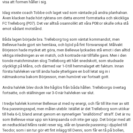
visa att formen håller i sig.
GÅBOLL
Idag visste coach Tobbe och laget vad som väntade på andra planhalvan.
Även klacken hade hört ryktena om detta enormt formstarka och skickliga
PROJEKT
FC Trelleborg (P07). Det var alltså osannolikt att våra P08:or skulle orka stå
emot sådant motstånd.
DOMARE
Båda lagen började bra. Trelleborg tog som väntat kommandot, men
Bellevue hade gjort sin hemläxa, och bjöd på fint försvarsspel. Målvakt
GYMKORT NORDIC WELLNESS
Börjeson hade mycket att göra, men Bellevue lyckades stå emot i den alltid
viktiga inledningen av en match, och kontrade när tillfälle gavs. Men i den
FYSTRÄNING
tionde matchminuten slog Trelleborg ett hårt snedskott, som studsade
olyckligt på Måns, och därmed var 1-0 till hemmalaget ett faktum. Innan
första halvleken var till ända hade ytterligare en boll letat sig in i
POLICY SOCIALA MEDIER
nätmaskorna bakom Börjesson, men humöret var fortsatt gott.
FRITIDSKORTET 2026
Andra halvlek blev dock lite håglös från båda hållen. Trelleborgs övertag
fortsatte, och ställningen var 3-0 när halvleken var slut.
I tredje halvlek kommer Bellevue ut med ny energi, och får till lite mer av sitt
fina passningsspel, men målen uteblir. Istället är det Trelleborg som utökar
till hela 6-0, bland annat genom en synnerligen "snälldömd" straff. Det är nu
som Bellevue visar upp sin kämpaanda och inte ger upp. Det börjar med att
en nedtacklad Måns raskt reser sig, slår en lysande passning i djupled till
Teodor, som i sin tur gör ett fint inlägg till Denni, som får en tå på bollen,