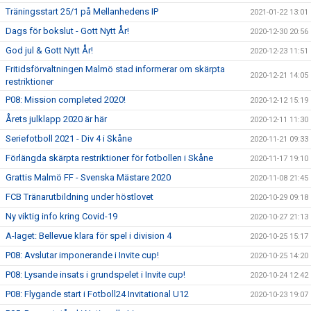
Träningsstart 25/1 på Mellanhedens IP
2021-01-22 13:01
Dags för bokslut - Gott Nytt År!
2020-12-30 20:56
God jul & Gott Nytt År!
2020-12-23 11:51
Fritidsförvaltningen Malmö stad informerar om skärpta
2020-12-21 14:05
restriktioner
P08: Mission completed 2020!
2020-12-12 15:19
Årets julklapp 2020 är här
2020-12-11 11:30
Seriefotboll 2021 - Div 4 i Skåne
2020-11-21 09:33
Förlängda skärpta restriktioner för fotbollen i Skåne
2020-11-17 19:10
Grattis Malmö FF - Svenska Mästare 2020
2020-11-08 21:45
FCB Tränarutbildning under höstlovet
2020-10-29 09:18
Ny viktig info kring Covid-19
2020-10-27 21:13
A-laget: Bellevue klara för spel i division 4
2020-10-25 15:17
P08: Avslutar imponerande i Invite cup!
2020-10-25 14:20
P08: Lysande insats i grundspelet i Invite cup!
2020-10-24 12:42
P08: Flygande start i Fotboll24 Invitational U12
2020-10-23 19:07