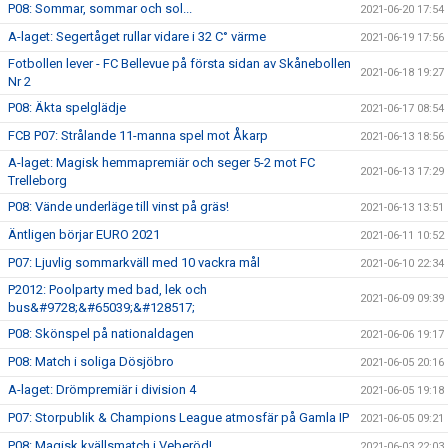
P08: Sommar, sommar och sol...
2021-06-20 17:54
A-laget: Segertåget rullar vidare i 32 C° värme
2021-06-19 17:56
Fotbollen lever - FC Bellevue på första sidan av Skånebollen
2021-06-18 19:27
Nr 2
P08: Äkta spelglädje
2021-06-17 08:54
FCB P07: Strålande 11-manna spel mot Åkarp
2021-06-13 18:56
A-laget: Magisk hemmapremiär och seger 5-2 mot FC
2021-06-13 17:29
Trelleborg
P08: Vände underläge till vinst på gräs!
2021-06-13 13:51
Äntligen börjar EURO 2021
2021-06-11 10:52
P07: Ljuvlig sommarkväll med 10 vackra mål
2021-06-10 22:34
P2012: Poolparty med bad, lek och
2021-06-09 09:39
bus&#9728;&#65039;&#128517;
P08: Skönspel på nationaldagen
2021-06-06 19:17
P08: Match i soliga Dösjöbro
2021-06-05 20:16
A-laget: Drömpremiär i division 4
2021-06-05 19:18
P07: Storpublik & Champions League atmosfär på Gamla IP
2021-06-05 09:21
P08: Magisk kvällsmatch i Veberöd!
2021-06-03 22:03