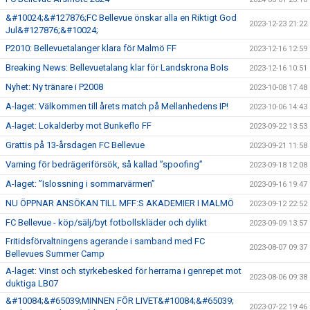
&#10024;&#127876;FC Bellevue önskar alla en Riktigt God
2023-12-23 21:22
Jul&#127876;&#10024;
P2010: Bellevuetalanger klara för Malmö FF
2023-12-16 12:59
Breaking News: Bellevuetalang klar för Landskrona BoIs
2023-12-16 10:51
Nyhet: Ny tränare i P2008
2023-10-08 17:48
A-laget: Välkommen till årets match på Mellanhedens IP!
2023-10-06 14:43
A-laget: Lokalderby mot Bunkeflo FF
2023-09-22 13:53
Grattis på 13-årsdagen FC Bellevue
2023-09-21 11:58
Varning för bedrägeriförsök, så kallad ”spoofing”
2023-09-18 12:08
A-laget: ”Islossning i sommarvärmen”
2023-09-16 19:47
NU ÖPPNAR ANSÖKAN TILL MFF:S AKADEMIER I MALMÖ
2023-09-12 22:52
FC Bellevue - köp/sälj/byt fotbollskläder och dylikt
2023-09-09 13:57
Fritidsförvaltningens agerande i samband med FC
2023-08-07 09:37
Bellevues Summer Camp
A-laget: Vinst och styrkebesked för herrarna i genrepet mot
2023-08-06 09:38
duktiga LB07
&#10084;&#65039;MINNEN FÖR LIVET&#10084;&#65039;
2023-07-22 19:46