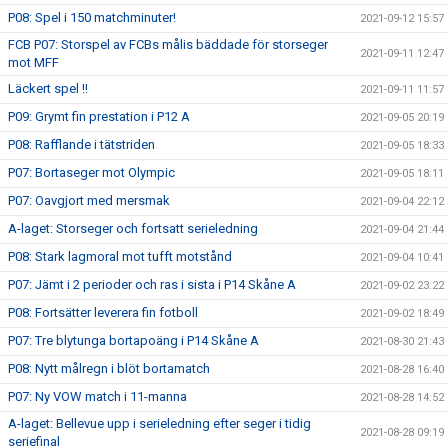
P08: Spel i 150 matchminuter!
2021-09-12 15:57
FCB P07: Storspel av FCBs målis bäddade för storseger
2021-09-11 12:47
mot MFF
Läckert spel !!
2021-09-11 11:57
P09: Grymt fin prestation i P12 A
2021-09-05 20:19
P08: Rafflande i tätstriden
2021-09-05 18:33
P07: Bortaseger mot Olympic
2021-09-05 18:11
P07: Oavgjort med mersmak
2021-09-04 22:12
A-laget: Storseger och fortsatt serieledning
2021-09-04 21:44
P08: Stark lagmoral mot tufft motstånd
2021-09-04 10:41
P07: Jämt i 2 perioder och ras i sista i P14 Skåne A
2021-09-02 23:22
P08: Fortsätter leverera fin fotboll
2021-09-02 18:49
P07: Tre blytunga bortapoäng i P14 Skåne A
2021-08-30 21:43
P08: Nytt målregn i blöt bortamatch
2021-08-28 16:40
P07: Ny VOW match i 11-manna
2021-08-28 14:52
A-laget: Bellevue upp i serieledning efter seger i tidig
2021-08-28 09:19
seriefinal