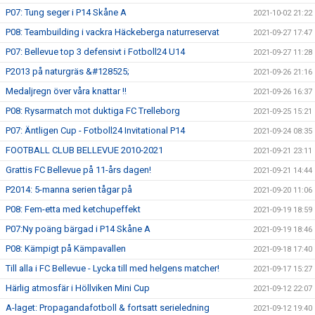
P07: Tung seger i P14 Skåne A
2021-10-02 21:22
P08: Teambuilding i vackra Häckeberga naturreservat
2021-09-27 17:47
P07: Bellevue top 3 defensivt i Fotboll24 U14
2021-09-27 11:28
P2013 på naturgräs &#128525;
2021-09-26 21:16
Medaljregn över våra knattar !!
2021-09-26 16:37
P08: Rysarmatch mot duktiga FC Trelleborg
2021-09-25 15:21
P07: Äntligen Cup - Fotboll24 Invitational P14
2021-09-24 08:35
FOOTBALL CLUB BELLEVUE 2010-2021
2021-09-21 23:11
Grattis FC Bellevue på 11-års dagen!
2021-09-21 14:44
P2014: 5-manna serien tågar på
2021-09-20 11:06
P08: Fem-etta med ketchupeffekt
2021-09-19 18:59
P07:Ny poäng bärgad i P14 Skåne A
2021-09-19 18:46
P08: Kämpigt på Kämpavallen
2021-09-18 17:40
Till alla i FC Bellevue - Lycka till med helgens matcher!
2021-09-17 15:27
Härlig atmosfär i Höllviken Mini Cup
2021-09-12 22:07
A-laget: Propagandafotboll & fortsatt serieledning
2021-09-12 19:40