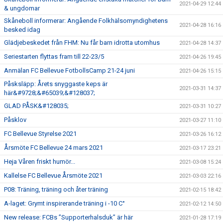
2021-04-29 12:44
& ungdomar
Skåneboll informerar: Angående Folkhälsomyndighetens
2021-04-28 16:16
besked idag
Glädjebeskedet från FHM: Nu får barn idrotta utomhus
2021-04-28 14:37
Seriestarten flyttas fram till 22-23/5
2021-04-26 19:45
Anmälan FC Bellevue FotbollsCamp 21-24 juni
2021-04-26 15:15
Påsksläpp: Årets snyggaste keps är
2021-03-31 14:37
här&#9728;&#65039;&#128037;
GLAD PÅSK&#128035;
2021-03-31 10:27
Påsklov
2021-03-27 11:10
FC Bellevue Styrelse 2021
2021-03-26 16:12
Årsmöte FC Bellevue 24 mars 2021
2021-03-17 23:21
Heja Våren friskt humör...
2021-03-08 15:24
Kallelse FC Bellevue Årsmöte 2021
2021-03-03 22:16
P08: Träning, träning och åter träning
2021-02-15 18:42
A-laget: Grymt inspirerande träning i -10 C°
2021-02-12 14:50
New release: FCBs ”Supporterhalsduk” är här
2021-01-28 17:19