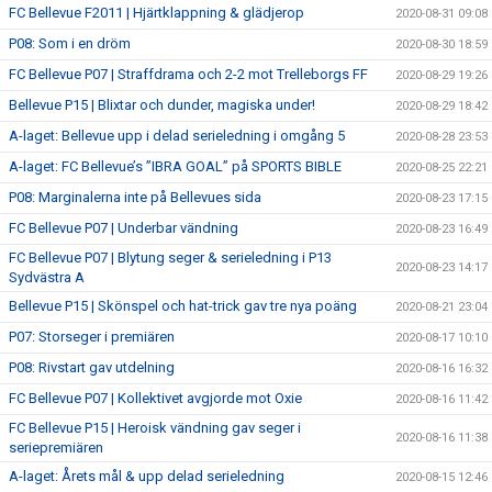
FC Bellevue F2011 | Hjärtklappning & glädjerop
2020-08-31 09:08
P08: Som i en dröm
2020-08-30 18:59
FC Bellevue P07 | Straffdrama och 2-2 mot Trelleborgs FF
2020-08-29 19:26
Bellevue P15 | Blixtar och dunder, magiska under!
2020-08-29 18:42
A-laget: Bellevue upp i delad serieledning i omgång 5
2020-08-28 23:53
A-laget: FC Bellevue’s ”IBRA GOAL” på SPORTS BIBLE
2020-08-25 22:21
P08: Marginalerna inte på Bellevues sida
2020-08-23 17:15
FC Bellevue P07 | Underbar vändning
2020-08-23 16:49
FC Bellevue P07 | Blytung seger & serieledning i P13
2020-08-23 14:17
Sydvästra A
Bellevue P15 | Skönspel och hat-trick gav tre nya poäng
2020-08-21 23:04
P07: Storseger i premiären
2020-08-17 10:10
P08: Rivstart gav utdelning
2020-08-16 16:32
FC Bellevue P07 | Kollektivet avgjorde mot Oxie
2020-08-16 11:42
FC Bellevue P15 | Heroisk vändning gav seger i
2020-08-16 11:38
seriepremiären
A-laget: Årets mål & upp delad serieledning
2020-08-15 12:46