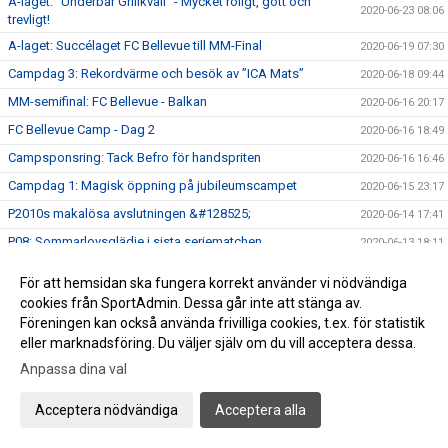
A-laget: ”Underbar Grillkväll” - Mycket roligt, gott och
2020-06-23 08:06
trevligt!
A-laget: Succélaget FC Bellevue till MM-Final
2020-06-19 07:30
Campdag 3: Rekordvärme och besök av ”ICA Mats”
2020-06-18 09:44
MM-semifinal: FC Bellevue - Balkan
2020-06-16 20:17
FC Bellevue Camp - Dag 2
2020-06-16 18:49
Campsponsring: Tack Befro för handspriten
2020-06-16 16:46
Campdag 1: Magisk öppning på jubileumscampet
2020-06-15 23:17
P2010s makalösa avslutningen &#128525;
2020-06-14 17:41
P08: Sommarlovsglädje i sista seriematchen
2020-06-13 18:11
FCB-skylten till omklädningsrummen på plats
2020-06-13 11:30
För att hemsidan ska fungera korrekt använder vi nödvändiga
P2012: 5-manna dubbelmöte på Mellanheden - Succé
2020-06-07 23:41
cookies från SportAdmin. Dessa går inte att stänga av.
Föreningen kan också använda frivilliga cookies, t.ex. för statistik
F2011: Working together is succés
2020-06-07 23:01
eller marknadsföring. Du väljer själv om du vill acceptera dessa.
P07: ”Magic moment” på Mellanheden
2020-06-07 21:54
Anpassa dina val
P08: Under svensk flagg
2020-06-06 20:19
P05: FC Bellevue värvar ”legenden” Bosse Augustsson
Acceptera nödvändiga
Acceptera alla
2020-06-04 21:19
Mellanheden: Ä N T L I G E N
2020-06-03 17:00