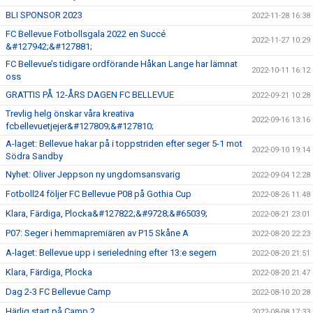
BLI SPONSOR 2023
2022-11-28 16:38
FC Bellevue Fotbollsgala 2022 en Succé
2022-11-27 10:29
&#127942;&#127881;
FC Bellevue’s tidigare ordförande Håkan Lange har lämnat
2022-10-11 16:12
oss
GRATTIS PÅ 12-ÅRS DAGEN FC BELLEVUE
2022-09-21 10:28
Trevlig helg önskar våra kreativa
2022-09-16 13:16
fcbellevuetjejer&#127809;&#127810;
A-laget: Bellevue hakar på i toppstriden efter seger 5-1 mot
2022-09-10 19:14
Södra Sandby
Nyhet: Oliver Jeppson ny ungdomsansvarig
2022-09-04 12:28
Fotboll24 följer FC Bellevue P08 på Gothia Cup
2022-08-26 11:48
Klara, Färdiga, Plocka&#127822;&#9728;&#65039;
2022-08-21 23:01
P07: Seger i hemmapremiären av P15 Skåne A
2022-08-20 22:23
A-laget: Bellevue upp i serieledning efter 13:e segern
2022-08-20 21:51
Klara, Färdiga, Plocka
2022-08-20 21:47
Dag 2-3 FC Bellevue Camp
2022-08-10 20:28
Härlig start på Camp 2
2022-08-08 17:33