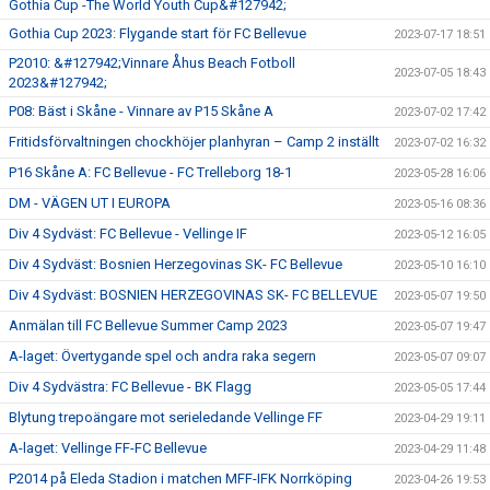
Gothia Cup -The World Youth Cup&#127942;
Gothia Cup 2023: Flygande start för FC Bellevue
2023-07-17 18:51
P2010: &#127942;Vinnare Åhus Beach Fotboll
2023-07-05 18:43
2023&#127942;
P08: Bäst i Skåne - Vinnare av P15 Skåne A
2023-07-02 17:42
Fritidsförvaltningen chockhöjer planhyran – Camp 2 inställt
2023-07-02 16:32
P16 Skåne A: FC Bellevue - FC Trelleborg 18-1
2023-05-28 16:06
DM - VÄGEN UT I EUROPA
2023-05-16 08:36
Div 4 Sydväst: FC Bellevue - Vellinge IF
2023-05-12 16:05
Div 4 Sydväst: Bosnien Herzegovinas SK- FC Bellevue
2023-05-10 16:10
Div 4 Sydväst: BOSNIEN HERZEGOVINAS SK- FC BELLEVUE
2023-05-07 19:50
Anmälan till FC Bellevue Summer Camp 2023
2023-05-07 19:47
A-laget: Övertygande spel och andra raka segern
2023-05-07 09:07
Div 4 Sydvästra: FC Bellevue - BK Flagg
2023-05-05 17:44
Blytung trepoängare mot serieledande Vellinge FF
2023-04-29 19:11
A-laget: Vellinge FF-FC Bellevue
2023-04-29 11:48
P2014 på Eleda Stadion i matchen MFF-IFK Norrköping
2023-04-26 19:53