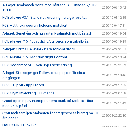
A-Laget: Kvalmatch borta mot Båstads GIF Onsdag 7/10 kl
2020-10-06 13:42
19:00
FC Bellevue P07 | Stark slutforcering nära ge resultat
2020-10-05 12:55
P08: Hat trick i segrar i helgens matcher!
2020-10-04 17:31
A-laget: Serietvåa och nu väntar kvalmatch mot Båstad
2020-10-03 19:54
FC Bellevue P15 | ”Just did it!”, tillbaka som tabelltvåa
2020-10-03 19:19
A-laget: Grattis Bellevue - klara för kval div 4!!
2020-09-29 21:57
FC Bellevue P15 | Monday Night Football
2020-09-29 13:24
P07: Seger mot MFF och upp i serieledning
2020-09-27 21:39
A-laget: Storseger ger Bellevue slagläge inför sista
2020-09-26 18:46
omgången
P08: Full pott - upp i topp!
2020-09-26 17:05
P07: Grym utveckling i 11-manna
2020-09-26 07:58
Grand opening av Intersport’s nya butik på Mobilia - firar
2020-09-24 11:49
med 25 % på allt
Stort tack familjen Malmsten för ert generösa bidrag på 10-
2020-09-22 22:10
års dagen!
HAPPY BIRTHDAY FC