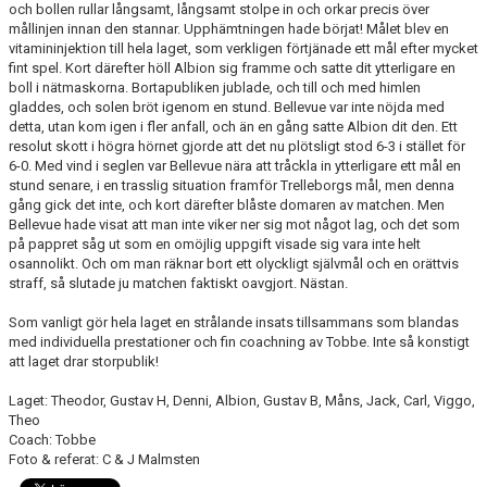
och bollen rullar långsamt, långsamt stolpe in och orkar precis över
mållinjen innan den stannar. Upphämtningen hade börjat! Målet blev en
vitamininjektion till hela laget, som verkligen förtjänade ett mål efter mycket
fint spel. Kort därefter höll Albion sig framme och satte dit ytterligare en
boll i nätmaskorna. Bortapubliken jublade, och till och med himlen
gladdes, och solen bröt igenom en stund. Bellevue var inte nöjda med
detta, utan kom igen i fler anfall, och än en gång satte Albion dit den. Ett
resolut skott i högra hörnet gjorde att det nu plötsligt stod 6-3 i stället för
6-0. Med vind i seglen var Bellevue nära att tråckla in ytterligare ett mål en
stund senare, i en trasslig situation framför Trelleborgs mål, men denna
gång gick det inte, och kort därefter blåste domaren av matchen. Men
Bellevue hade visat att man inte viker ner sig mot något lag, och det som
på pappret såg ut som en omöjlig uppgift visade sig vara inte helt
osannolikt. Och om man räknar bort ett olyckligt självmål och en orättvis
straff, så slutade ju matchen faktiskt oavgjort. Nästan.
Som vanligt gör hela laget en strålande insats tillsammans som blandas
med individuella prestationer och fin coachning av Tobbe. Inte så konstigt
att laget drar storpublik!
Laget: Theodor, Gustav H, Denni, Albion, Gustav B, Måns, Jack, Carl, Viggo,
Theo
Coach: Tobbe
Foto & referat: C & J Malmsten