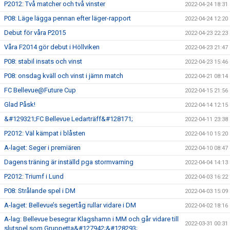
P2012: Två matcher och två vinster
2022-04-24 18:31
P08: Läge lägga pennan efter läger-rapport
2022-04-24 12:20
Debut för våra P2015
2022-04-23 22:23
Våra F2014 gör debut i Höllviken
2022-04-23 21:47
P08: stabil insats och vinst
2022-04-23 15:46
P08: onsdag kväll och vinst i jämn match
2022-04-21 08:14
FC Bellevue@Future Cup
2022-04-15 21:56
Glad Påsk!
2022-04-14 12:15
&#129321;FC Bellevue Ledarträff&#128171;
2022-04-11 23:38
P2012: Väl kämpat i blåsten
2022-04-10 15:20
A-laget: Seger i premiären
2022-04-10 08:47
Dagens träning är inställd pga stormvarning
2022-04-04 14:13
P2012: Triumf i Lund
2022-04-03 16:22
P08: Strålande spel i DM
2022-04-03 15:09
A-laget: Bellevue’s segertåg rullar vidare i DM
2022-04-02 18:16
A-lag: Bellevue besegrar Klagshamn i MM och går vidare till
2022-03-31 00:31
slutspel som Gruppetta&#127942;&#128293;