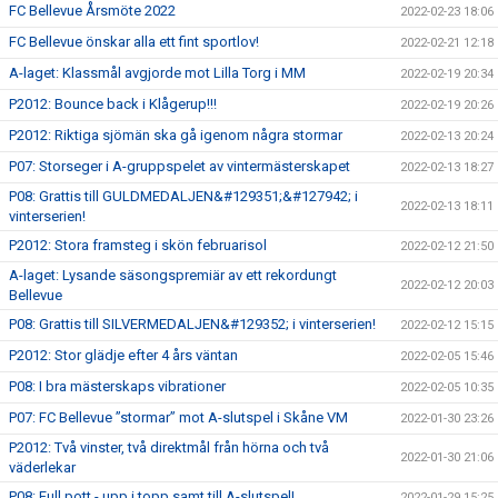
FC Bellevue Årsmöte 2022
2022-02-23 18:06
FC Bellevue önskar alla ett fint sportlov!
2022-02-21 12:18
A-laget: Klassmål avgjorde mot Lilla Torg i MM
2022-02-19 20:34
P2012: Bounce back i Klågerup!!!
2022-02-19 20:26
P2012: Riktiga sjömän ska gå igenom några stormar
2022-02-13 20:24
P07: Storseger i A-gruppspelet av vintermästerskapet
2022-02-13 18:27
P08: Grattis till GULDMEDALJEN&#129351;&#127942; i
2022-02-13 18:11
vinterserien!
P2012: Stora framsteg i skön februarisol
2022-02-12 21:50
A-laget: Lysande säsongspremiär av ett rekordungt
2022-02-12 20:03
Bellevue
P08: Grattis till SILVERMEDALJEN&#129352; i vinterserien!
2022-02-12 15:15
P2012: Stor glädje efter 4 års väntan
2022-02-05 15:46
P08: I bra mästerskaps vibrationer
2022-02-05 10:35
P07: FC Bellevue ”stormar” mot A-slutspel i Skåne VM
2022-01-30 23:26
P2012: Två vinster, två direktmål från hörna och två
2022-01-30 21:06
väderlekar
P08: Full pott - upp i topp samt till A-slutspel!
2022-01-29 15:25