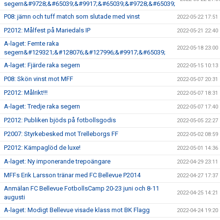
segern&#9728;&#65039;&#9917;&#65039;&#9728;&#65039;
P08: jämn och tuff match som slutade med vinst
2022-05-22 17:51
P2012: Målfest på Mariedals IP
2022-05-21 22:40
A-laget: Femte raka
2022-05-18 23:00
segern&#129321;&#128076;&#127996;&#9917;&#65039;
A-laget: Fjärde raka segern
2022-05-15 10:13
P08: Skön vinst mot MFF
2022-05-07 20:31
P2012: Målrikt!!!
2022-05-07 18:31
A-laget: Tredje raka segern
2022-05-07 17:40
P2012: Publiken bjöds på fotbollsgodis
2022-05-05 22:27
P2007: Styrkebesked mot Trelleborgs FF
2022-05-02 08:59
P2012: Kämpaglöd de luxe!
2022-05-01 14:36
A-laget: Ny imponerande trepoängare
2022-04-29 23:11
MFFs Erik Larsson tränar med FC Bellevue P2014
2022-04-27 17:37
Anmälan FC Bellevue FotbollsCamp 20-23 juni och 8-11
2022-04-25 14:21
augusti
A-laget: Modigt Bellevue visade klass mot BK Flagg
2022-04-24 19:20