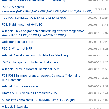
A-laget: 10:e raka segern efter drömvändning
2022-06-14 22:32
P2012: Magnifik
2022-06-14 
vårsäsong&#128076;&#127996;&#129321;&#128076;&#127996;
FCB P07: SERIESEGRARE&#127942;&#127870;
2022-06-12 20:24
P08: Stabil vinst mot Hyllie IK
2022-06-11 21:46
A-laget: 9 raka segrar och serieledning efter storseger mot
2022-06-11 17:37
Husie IF&#128171;&#9728;&#65039;&#9757;&
Ordföranden har ordet
2022-06-10 13:26
P2012: Vinst mot MFF
2022-06-05 15:28
A-laget: 8:e raka segern och delad serieledning
2022-06-04 17:21
P2012: Härliga fotbollsdagar i Halör cup!
2022-06-02 16:25
A-laget: Bellevue vidare till semifinal i MM
2022-06-01 21:53
FCB P08 | En imponerande, respektlös insats i ”Nørhalne
2022-06-01 09:20
Cup Danmark”
A-laget: Sjunde raka segern!
2022-05-29 19:39
Grattis MFF - Svenska Cupmästare 2022
2022-05-26 19:44
Missa inte anmälan till FC Bellevue Camp 1 20-23 juni
2022-05-26 19:37
A-laget: Sjätte raka
2022-05-22 21:0