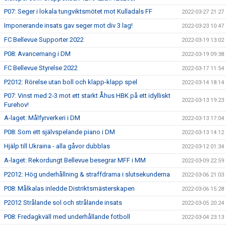
P07: Seger i lokala tungviktsmötet mot Kulladals FF
2022-03-27 21:27
Imponerande insats gav seger mot div 3 lag!
2022-03-23 10:47
FC Bellevue Supporter 2022
2022-03-19 13:02
P08: Avancemang i DM
2022-03-19 09:38
FC Bellevue Styrelse 2022
2022-03-17 11:54
P2012: Rörelse utan boll och klapp-klapp spel
2022-03-14 18:14
P07: Vinst med 2-3 mot ett starkt Åhus HBK på ett idylliskt
2022-03-13 19:23
Furehov!
A-laget: Målfyrverkeri i DM
2022-03-13 17:04
P08: Som ett självspelande piano i DM
2022-03-13 14:12
Hjälp till Ukraina - alla gåvor dubblas
2022-03-12 01:34
A-laget: Rekordungt Bellevue besegrar MFF i MM
2022-03-09 22:59
P2012: Hög underhållning & straffdrama i slutsekunderna
2022-03-06 21:03
P08: Målkalas inledde Distriktsmästerskapen
2022-03-06 15:28
P2012 Strålande sol och strålande insats
2022-03-05 20:24
P08: Fredagkväll med underhållande fotboll
2022-03-04 23:13