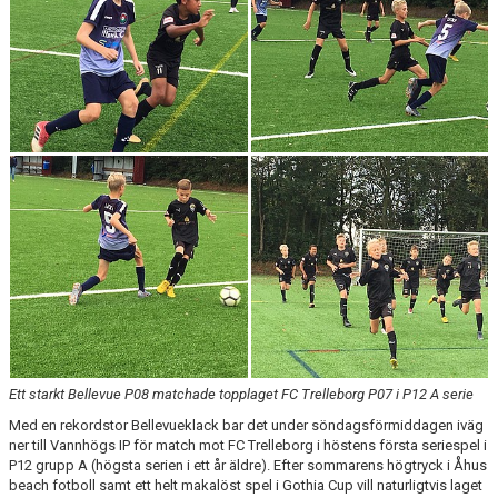
KLÄDBESTÄLLNING
SPONSORER
KLUBBMAGASIN
NATIONELLA SPELFORMER
PROVTRÄNING
SKADEBEHANDLING
VÄRDEGRUND
FOTBOLLSCAMP 2026
Ett starkt Bellevue P08 matchade topplaget FC Trelleborg P07 i P12 A serie
Med en rekordstor Bellevueklack bar det under söndagsförmiddagen iväg
TRÄNARUTBILDNING
ner till Vannhögs IP för match mot FC Trelleborg i höstens första seriespel i
P12 grupp A (högsta serien i ett år äldre). Efter sommarens högtryck i Åhus
SUPPORTERPRYLAR
beach fotboll samt ett helt makalöst spel i Gothia Cup vill naturligtvis laget