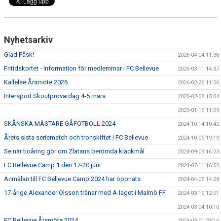
Nyhetsarkiv
Glad Påsk!
2026-04-04 11:36
Fritidskortet - Information för medlemmar i FC Bellevue
2026-03-11 14:37
Kallelse Årsmöte 2026
2026-02-26 11:56
Intersport Skoutprovardag 4-5 mars
2025-02-08 15:04
2025-01-13 11:09
SKÅNSKA MÄSTARE GÅFOTBOLL 2024
2024-10-14 10:42
Årets sista seriematch och tronskiftet i FC Bellevue
2024-10-05 19:19
Se när tioåring gör om Zlatans berömda klackmål
2024-09-09 16:23
FC Bellevue Camp 1 den 17-20 juni
2024-07-11 16:55
Anmälan till FC Bellevue Camp 2024 har öppnats
2024-04-05 14:28
17-årige Alexander Olsson tränar med A-laget i Malmö FF
2024-03-19 12:01
2024-03-04 10:10
FC Bellevue Årsmöte 2024
2024-03-01 23:16