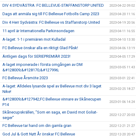
DIV 4 SYDVÄSTRA: FC BELLEVUE-STAFFANSTORP UNITED
2023-04-22 09:02
Dags att anmäla sig till FC Bellevue Fotbolls Camp 2023
2023-04-20 11:16
Div 4 Herr Sydvästra: FC Bellevue vs Staffanstorp United
2023-04-19 20:56
11 april är Internationella Parkinsondagen
2023-04-11 16:55
A-laget: 1-1 i premiären mot Kulladal
2023-04-10 13:30
FC Bellevue önskar alla en riktigt Glad Påsk!
2023-04-06 13:19
Äntligen dags för SERIEPREMIÄR 2023!
2023-04-05 17:29
A-laget imponerade i första omgången av DM
2023-03-05 11:43
&#128009;&#128170;&#127996;
FC Bellevue Årsmöte 2023
2023-03-01 22:41
A-laget: Alldeles lysande spel av Bellevue mot div 3 laget
2023-02-25 18:27
Nike!
&#128009;&#127942;FC Bellevue vinnare av Skånecupen
2023-01-06 14:24
P14
Skånecupskrällen, ”Som en saga, en David mot Goliat-
2022-12-27 20:03
seger”
FC Bellevue tar hand om din gamla gran
2022-12-21 21:27
God Jul & Gott Nytt År önskar FC Bellevue
2022-12-20 20:47