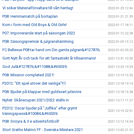
Vi söker Materialförvaltare till vårt herrlag!
2022-01-29 12:46
P08: Hemmamatch på bortaplan
2022-01-21 21:39
Kom i form med Old Boys & Old Girls!
2022-01-17 18:11
P07: Imponerande start på säsongen 2022
2022-01-15 22:28
P08: Säsongspremiär & julgranshämtning
2022-01-09 15:12
FC Bellevue P08 tar hand om Din gamla julgran&#127876;
2022-01-02 09:25
Gott Nytt År och tack för ett fantastiskt år tillsammans!
2021-12-31 10:30
God Jul&#127876;&#11088;&#65039;
2021-12-23 19:59
P08: Mission completed 2021!
2021-12-19 15:35
P2012: ”Ett spel utöver det vanliga”
2021-12-18 19:14
P08: Bjuder på klappar med guldsvart julsnöre
2021-12-18 15:38
Nyhet: Skånecupen 2021/2022 ställs in
2021-12-17 11:27
P2012: Oscar bjuder på ”Julfika” efter grymt
2021-12-14 22:51
träningspass&#10084;&#65039;
P08: Snöyra & 3:e adventsfotboll!
2021-12-12 14:54
Stort Grattis Malmö FF - Svenska Mästare 2021
2021-12-05 21:51