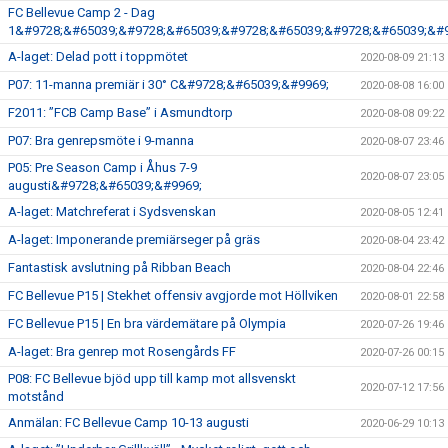
FC Bellevue Camp 2 - Dag
1&#9728;&#65039;&#9728;&#65039;&#9728;&#65039;&#9728;&#65039;&#9
A-laget: Delad pott i toppmötet
2020-08-09 21:13
P07: 11-manna premiär i 30° C&#9728;&#65039;&#9969;
2020-08-08 16:00
F2011: ”FCB Camp Base” i Asmundtorp
2020-08-08 09:22
P07: Bra genrepsmöte i 9-manna
2020-08-07 23:46
P05: Pre Season Camp i Åhus 7-9
2020-08-07 23:05
augusti&#9728;&#65039;&#9969;
A-laget: Matchreferat i Sydsvenskan
2020-08-05 12:41
A-laget: Imponerande premiärseger på gräs
2020-08-04 23:42
Fantastisk avslutning på Ribban Beach
2020-08-04 22:46
FC Bellevue P15 | Stekhet offensiv avgjorde mot Höllviken
2020-08-01 22:58
FC Bellevue P15 | En bra värdemätare på Olympia
2020-07-26 19:46
A-laget: Bra genrep mot Rosengårds FF
2020-07-26 00:15
P08: FC Bellevue bjöd upp till kamp mot allsvenskt
2020-07-12 17:56
motstånd
Anmälan: FC Bellevue Camp 10-13 augusti
2020-06-29 10:13