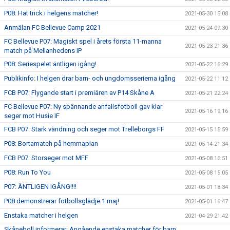
P08: Hat trick i helgens matcher!
2021-05-30 15:08
Anmälan FC Bellevue Camp 2021
2021-05-24 09:30
FC Bellevue P07: Magiskt spel i årets första 11-manna
2021-05-23 21:36
match på Mellanhedens IP
P08: Seriespelet äntligen igång!
2021-05-22 16:29
Publikinfo: I helgen drar barn- och ungdomsserierna igång
2021-05-22 11:12
FCB P07: Flygande start i premiären av P14 Skåne A
2021-05-21 22:24
FC Bellevue P07: Ny spännande anfallsfotboll gav klar
2021-05-16 19:16
seger mot Husie IF
FCB P07: Stark vändning och seger mot Trelleborgs FF
2021-05-15 15:59
P08: Bortamatch på hemmaplan
2021-05-14 21:34
FCB P07: Storseger mot MFF
2021-05-08 16:51
P08: Run To You
2021-05-08 15:05
P07: ÄNTLIGEN IGÅNG!!!!
2021-05-01 18:34
P08 demonstrerar fotbollsglädje 1 maj!
2021-05-01 16:47
Enstaka matcher i helgen
2021-04-29 21:42
Skåneboll informerar: Angående enstaka matcher för barn