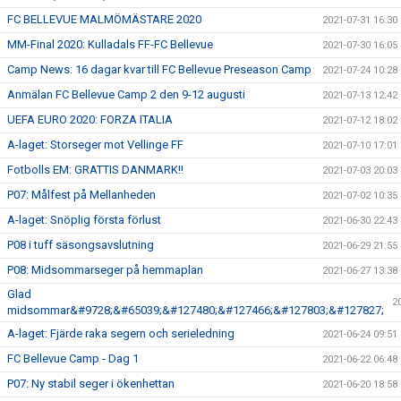
FC BELLEVUE MALMÖMÄSTARE 2020
2021-07-31 16:30
MM-Final 2020: Kulladals FF-FC Bellevue
2021-07-30 16:05
Camp News: 16 dagar kvar till FC Bellevue Preseason Camp
2021-07-24 10:28
Anmälan FC Bellevue Camp 2 den 9-12 augusti
2021-07-13 12:42
UEFA EURO 2020: FORZA ITALIA
2021-07-12 18:02
A-laget: Storseger mot Vellinge FF
2021-07-10 17:01
Fotbolls EM: GRATTIS DANMARK!!
2021-07-03 20:03
P07: Målfest på Mellanheden
2021-07-02 10:35
A-laget: Snöplig första förlust
2021-06-30 22:43
P08 i tuff säsongsavslutning
2021-06-29 21:55
P08: Midsommarseger på hemmaplan
2021-06-27 13:38
Glad
2
midsommar&#9728;&#65039;&#127480;&#127466;&#127803;&#127827;
A-laget: Fjärde raka segern och serieledning
2021-06-24 09:51
FC Bellevue Camp - Dag 1
2021-06-22 06:48
P07: Ny stabil seger i ökenhettan
2021-06-20 18:58