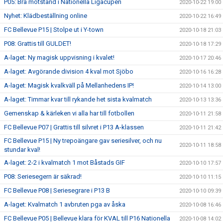
P05: Bra motstånd i Nationella Ligacupen
2020-10-22 19:00
Nyhet: Klädbeställning online
2020-10-22 16:49
FC Bellevue P15 | Stolpe ut i Y-town
2020-10-18 21:03
P08: Grattis till GULDET!
2020-10-18 17:29
A-laget: Ny magisk uppvisning i kvalet!
2020-10-17 20:46
A-laget: Avgörande division 4 kval mot Sjöbo
2020-10-16 16:28
A-laget: Magisk kvalkväll på Mellanhedens IP!
2020-10-14 13:00
A-laget: Timmar kvar till rykande het sista kvalmatch
2020-10-13 13:36
Gemenskap & kärleken vi alla har till fotbollen
2020-10-11 21:58
FC Bellevue P07 | Grattis till silvret i P13 A-klassen
2020-10-11 21:42
FC Bellevue P15 | Ny trepoängare gav seriesilver, och nu
2020-10-11 18:58
stundar kval!
A-laget: 2-2 i kvalmatch 1 mot Båstads GIF
2020-10-10 17:57
P08: Seriesegern är säkrad!
2020-10-10 11:15
FC Bellevue P08 | Seriesegrare i P13 B
2020-10-10 09:39
A-laget: Kvalmatch 1 avbruten pga av åska
2020-10-08 16:46
FC Bellevue P05 | Bellevue klara för KVAL till P16 Nationella
2020-10-08 14:02