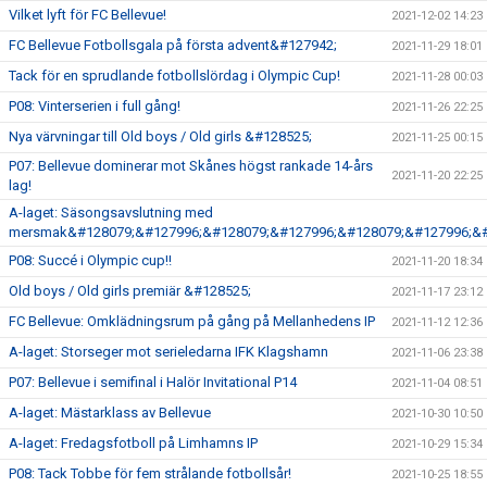
Vilket lyft för FC Bellevue!
2021-12-02 14:23
FC Bellevue Fotbollsgala på första advent&#127942;
2021-11-29 18:01
Tack för en sprudlande fotbollslördag i Olympic Cup!
2021-11-28 00:03
P08: Vinterserien i full gång!
2021-11-26 22:25
Nya värvningar till Old boys / Old girls &#128525;
2021-11-25 00:15
P07: Bellevue dominerar mot Skånes högst rankade 14-års
2021-11-20 22:25
lag!
A-laget: Säsongsavslutning med
mersmak&#128079;&#127996;&#128079;&#127996;&#128079;&#127996;&#
P08: Succé i Olympic cup!!
2021-11-20 18:34
Old boys / Old girls premiär &#128525;
2021-11-17 23:12
FC Bellevue: Omklädningsrum på gång på Mellanhedens IP
2021-11-12 12:36
A-laget: Storseger mot serieledarna IFK Klagshamn
2021-11-06 23:38
P07: Bellevue i semifinal i Halör Invitational P14
2021-11-04 08:51
A-laget: Mästarklass av Bellevue
2021-10-30 10:50
A-laget: Fredagsfotboll på Limhamns IP
2021-10-29 15:34
P08: Tack Tobbe för fem strålande fotbollsår!
2021-10-25 18:55