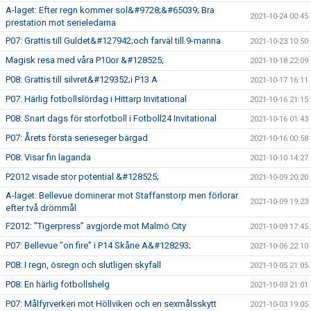
A-laget: Efter regn kommer sol&#9728;&#65039; Bra
2021-10-24 00:45
prestation mot serieledarna
P07: Grattis till Guldet&#127942;och farväl till 9-manna
2021-10-23 10:50
Magisk resa med våra P10or &#128525;
2021-10-18 22:09
P08: Grattis till silvret&#129352;i P13 A
2021-10-17 16:11
P07: Härlig fotbollslördag i Hittarp Invitational
2021-10-16 21:15
P08: Snart dags för storfotboll i Fotboll24 Invitational
2021-10-16 01:43
P07: Årets första serieseger bärgad
2021-10-16 00:58
P08: Visar fin laganda
2021-10-10 14:27
P2012 visade stor potential &#128525;
2021-10-09 20:20
A-laget: Bellevue dominerar mot Staffanstorp men förlorar
2021-10-09 19:23
efter två drömmål
F2012: ”Tigerpress” avgjorde mot Malmö City
2021-10-09 17:45
P07: Bellevue ”on fire” i P14 Skåne A&#128293;
2021-10-06 22:10
P08: I regn, ösregn och slutligen skyfall
2021-10-05 21:05
P08: En härlig fotbollshelg
2021-10-03 21:01
P07: Målfyrverkeri mot Höllviken och en sexmålsskytt
2021-10-03 19:05