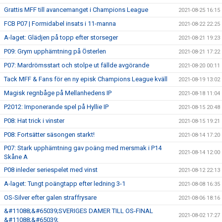
Grattis MFF till avancemanget i Champions League
2021-08-25 16:15
FCB P07 | Formidabel insats i 11-manna
2021-08-22 22:25
A-laget: Glädjen på topp efter storseger
2021-08-21 19:23
P09: Grym upphämtning på Österlen
2021-08-21 17:22
P07: Mardrömsstart och stolpe ut fällde avgörande
2021-08-20 00:11
Tack MFF & Fans för en ny episk Champions League kväll
2021-08-19 13:02
Magisk regnbåge på Mellanhedens IP
2021-08-18 11:04
P2012: Imponerande spel på Hyllie IP
2021-08-15 20:48
P08: Hat trick i vinster
2021-08-15 19:21
P08: Fortsätter säsongen starkt!
2021-08-14 17:20
P07: Stark upphämtning gav poäng med mersmak i P14
2021-08-14 12:00
Skåne A
P08 inleder seriespelet med vinst
2021-08-12 22:13
A-laget: Tungt poängtapp efter ledning 3-1
2021-08-08 16:35
OS-Silver efter galen straffrysare
2021-08-06 18:16
&#11088;&#65039;SVERIGES DAMER TILL OS-FINAL
2021-08-02 17:27
&#11088;&#65039;