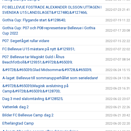
FC BELLEVUE FOSTRADE ALEXANDER OLSSON UTTAGEN I
2022-07-23 21:41
SVENSKA U15 LANDSLAGET&#127480;&#127466;
Gothia Cup: Flygande start &#128640;
2022-07-19 11:22
Gothia Cup: P07 och P08 representerar Bellevue i Gothia
2022-07-17 20:08
Cup 2022
P07: Segertåget rullar vidare
2022-07-15 22:22
FC Bellevue U15 mästare på nytt &#129351;
2022-07-07 22:02
P07: Bellevue tar Magiskt Guld i Åhus
2022-07-07 08:54
Beachfotboll&#129351;&#9728;&#65039;
&#9728;&#65039;Glad Midsommar&#9728;&#65039;
2022-06-24 15:15
A-laget: Bellevue till sommarupperhållet som serieledare!
2022-06-24 13:36
&#9728;&#65039;Magisk avslutning på
2022-06-23 16:31
Camp&#9728;&#65039;&#128703;
Dag 3 med slalomtävling &#128525;
2022-06-22 23:07
Vattenlek dag 2
2022-06-21 22:26
Bilder FC Bellevue Camp dag 2
2022-06-21 20:42
Efterlängtad Camp
2022-06-20 22:20