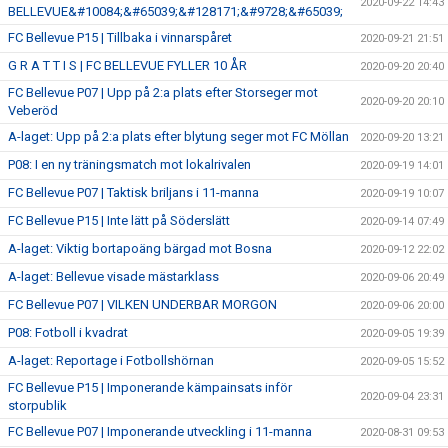
2020-09-22 14:43
BELLEVUE&#10084;&#65039;&#128171;&#9728;&#65039;
FC Bellevue P15 | Tillbaka i vinnarspåret
2020-09-21 21:51
G R A T T I S | FC BELLEVUE FYLLER 10 ÅR
2020-09-20 20:40
FC Bellevue P07 | Upp på 2:a plats efter Storseger mot
2020-09-20 20:10
Veberöd
A-laget: Upp på 2:a plats efter blytung seger mot FC Möllan
2020-09-20 13:21
P08: I en ny träningsmatch mot lokalrivalen
2020-09-19 14:01
FC Bellevue P07 | Taktisk briljans i 11-manna
2020-09-19 10:07
FC Bellevue P15 | Inte lätt på Söderslätt
2020-09-14 07:49
A-laget: Viktig bortapoäng bärgad mot Bosna
2020-09-12 22:02
A-laget: Bellevue visade mästarklass
2020-09-06 20:49
FC Bellevue P07 | VILKEN UNDERBAR MORGON
2020-09-06 20:00
P08: Fotboll i kvadrat
2020-09-05 19:39
A-laget: Reportage i Fotbollshörnan
2020-09-05 15:52
FC Bellevue P15 | Imponerande kämpainsats inför
2020-09-04 23:31
storpublik
FC Bellevue P07 | Imponerande utveckling i 11-manna
2020-08-31 09:53