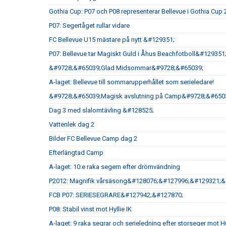
Gothia Cup: P07 och P08 representerar Bellevue i Gothia Cup
P07: Segertåget rullar vidare
FC Bellevue U15 mästare på nytt &#129351;
P07: Bellevue tar Magiskt Guld i Åhus Beachfotboll&#12935
&#9728;&#65039;Glad Midsommar&#9728;&#65039;
A-laget: Bellevue till sommarupperhållet som serieledare!
&#9728;&#65039;Magisk avslutning på Camp&#9728;&#650
Dag 3 med slalomtävling &#128525;
Vattenlek dag 2
Bilder FC Bellevue Camp dag 2
Efterlängtad Camp
A-laget: 10:e raka segern efter drömvändning
P2012: Magnifik vårsäsong&#128076;&#127996;&#129321;
FCB P07: SERIESEGRARE&#127942;&#127870;
P08: Stabil vinst mot Hyllie IK
A-laget: 9 raka segrar och serieledning efter storseger m