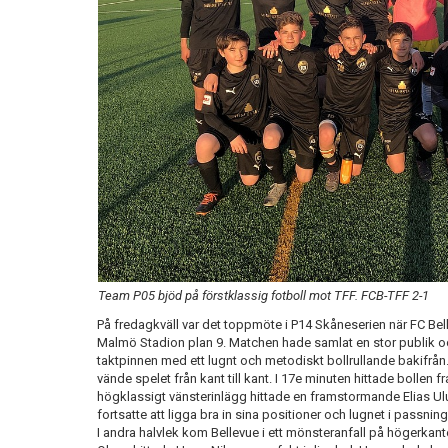
Team P05 bjöd på förstklassig fotboll mot TFF. FCB-TFF 2-1
På fredagkväll var det toppmöte i P14 Skåneserien när FC Be
Malmö Stadion plan 9. Matchen hade samlat en stor publik
taktpinnen med ett lugnt och metodiskt bollrullande bakifrån.
vände spelet från kant till kant. I 17e minuten hittade bollen 
högklassigt vänsterinlägg hittade en framstormande Elias Ul
fortsatte att ligga bra in sina positioner och lugnet i passn
I andra halvlek kom Bellevue i ett mönsteranfall på högerkan