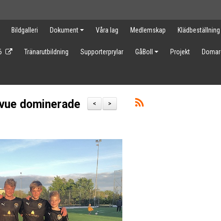
Bildgalleri
Dokument
Våra lag
Medlemskap
Klädbeställning
6
Tränarutbildning
Supporterprylar
GåBoll
Projekt
Domar
levue dominerade
<
>