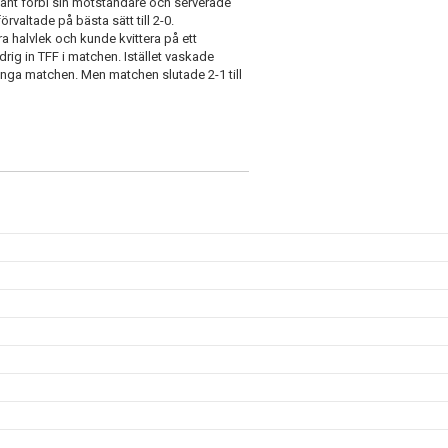
gant förbi sin motståndare och serverade
rvaltade på bästa sätt till 2-0.
a halvlek och kunde kvittera på ett
drig in TFF i matchen. Istället vaskade
änga matchen. Men matchen slutade 2-1 till