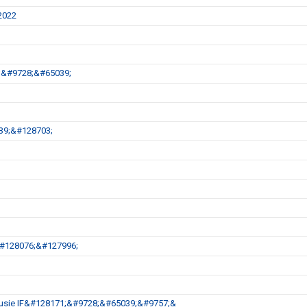
 2022
1;&#9728;&#65039;
39;&#128703;
&#128076;&#127996;
ot Husie IF&#128171;&#9728;&#65039;&#9757;&