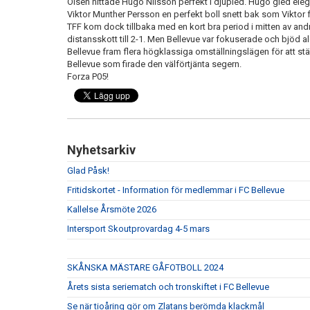
Olsen hittade Hugo Nilsson perfekt i djupled. Hugo gled ele
Viktor Munther Persson en perfekt boll snett bak som Viktor fö
TFF kom dock tillbaka med en kort bra period i mitten av andr
distansskott till 2-1. Men Bellevue var fokuserade och bjöd al
Bellevue fram flera högklassiga omställningslägen för att st
Bellevue som firade den välförtjänta segern.
Forza P05!
Nyhetsarkiv
Glad Påsk!
Fritidskortet - Information för medlemmar i FC Bellevue
Kallelse Årsmöte 2026
Intersport Skoutprovardag 4-5 mars
SKÅNSKA MÄSTARE GÅFOTBOLL 2024
Årets sista seriematch och tronskiftet i FC Bellevue
Se när tioåring gör om Zlatans berömda klackmål