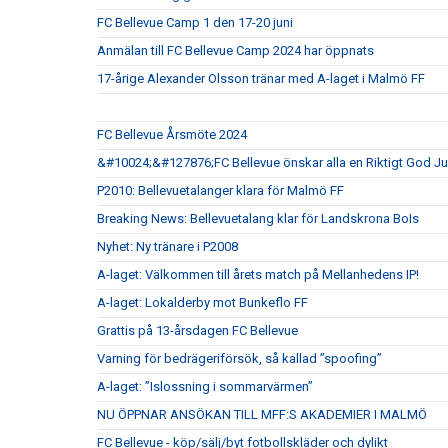
FC Bellevue Camp 1 den 17-20 juni
Anmälan till FC Bellevue Camp 2024 har öppnats
17-årige Alexander Olsson tränar med A-laget i Malmö FF
FC Bellevue Årsmöte 2024
&#10024;&#127876;FC Bellevue önskar alla en Riktigt God 
P2010: Bellevuetalanger klara för Malmö FF
Breaking News: Bellevuetalang klar för Landskrona BoIs
Nyhet: Ny tränare i P2008
A-laget: Välkommen till årets match på Mellanhedens IP!
A-laget: Lokalderby mot Bunkeflo FF
Grattis på 13-årsdagen FC Bellevue
Varning för bedrägeriförsök, så kallad ”spoofing”
A-laget: ”Islossning i sommarvärmen”
NU ÖPPNAR ANSÖKAN TILL MFF:S AKADEMIER I MALMÖ
FC Bellevue - köp/sälj/byt fotbollskläder och dylikt