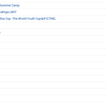
es Summer Camp
duktiga LB07
ia Cup -The World Youth Cup&#127942;
;