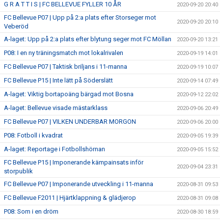
G R A T T I S | FC BELLEVUE FYLLER 10 ÅR
2020-09-20 20:40
FC Bellevue P07 | Upp på 2:a plats efter Storseger mot
2020-09-20 20:10
Veberöd
A-laget: Upp på 2:a plats efter blytung seger mot FC Möllan
2020-09-20 13:21
P08: I en ny träningsmatch mot lokalrivalen
2020-09-19 14:01
FC Bellevue P07 | Taktisk briljans i 11-manna
2020-09-19 10:07
FC Bellevue P15 | Inte lätt på Söderslätt
2020-09-14 07:49
A-laget: Viktig bortapoäng bärgad mot Bosna
2020-09-12 22:02
A-laget: Bellevue visade mästarklass
2020-09-06 20:49
FC Bellevue P07 | VILKEN UNDERBAR MORGON
2020-09-06 20:00
P08: Fotboll i kvadrat
2020-09-05 19:39
A-laget: Reportage i Fotbollshörnan
2020-09-05 15:52
FC Bellevue P15 | Imponerande kämpainsats inför
2020-09-04 23:31
storpublik
FC Bellevue P07 | Imponerande utveckling i 11-manna
2020-08-31 09:53
FC Bellevue F2011 | Hjärtklappning & glädjerop
2020-08-31 09:08
P08: Som i en dröm
2020-08-30 18:59