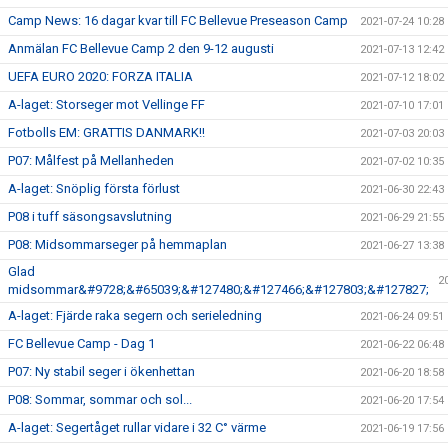
Camp News: 16 dagar kvar till FC Bellevue Preseason Camp
2021-07-24 10:28
Anmälan FC Bellevue Camp 2 den 9-12 augusti
2021-07-13 12:42
UEFA EURO 2020: FORZA ITALIA
2021-07-12 18:02
A-laget: Storseger mot Vellinge FF
2021-07-10 17:01
Fotbolls EM: GRATTIS DANMARK!!
2021-07-03 20:03
P07: Målfest på Mellanheden
2021-07-02 10:35
A-laget: Snöplig första förlust
2021-06-30 22:43
P08 i tuff säsongsavslutning
2021-06-29 21:55
P08: Midsommarseger på hemmaplan
2021-06-27 13:38
Glad
2
midsommar&#9728;&#65039;&#127480;&#127466;&#127803;&#127827;
A-laget: Fjärde raka segern och serieledning
2021-06-24 09:51
FC Bellevue Camp - Dag 1
2021-06-22 06:48
P07: Ny stabil seger i ökenhettan
2021-06-20 18:58
P08: Sommar, sommar och sol...
2021-06-20 17:54
A-laget: Segertåget rullar vidare i 32 C° värme
2021-06-19 17:56