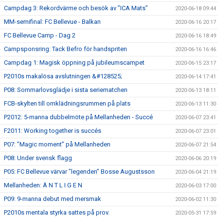
Campdag 3: Rekordvärme och besök av ”ICA Mats”
2020-06-18 09:44
MM-semifinal: FC Bellevue - Balkan
2020-06-16 20:17
FC Bellevue Camp - Dag 2
2020-06-16 18:49
Campsponsring: Tack Befro för handspriten
2020-06-16 16:46
Campdag 1: Magisk öppning på jubileumscampet
2020-06-15 23:17
P2010s makalösa avslutningen &#128525;
2020-06-14 17:41
P08: Sommarlovsglädje i sista seriematchen
2020-06-13 18:11
FCB-skylten till omklädningsrummen på plats
2020-06-13 11:30
P2012: 5-manna dubbelmöte på Mellanheden - Succé
2020-06-07 23:41
F2011: Working together is succés
2020-06-07 23:01
P07: ”Magic moment” på Mellanheden
2020-06-07 21:54
P08: Under svensk flagg
2020-06-06 20:19
P05: FC Bellevue värvar ”legenden” Bosse Augustsson
2020-06-04 21:19
Mellanheden: Ä N T L I G E N
2020-06-03 17:00
P09: 9-manna debut med mersmak
2020-06-02 11:30
P2010s mentala styrka sattes på prov.
2020-05-31 17:59