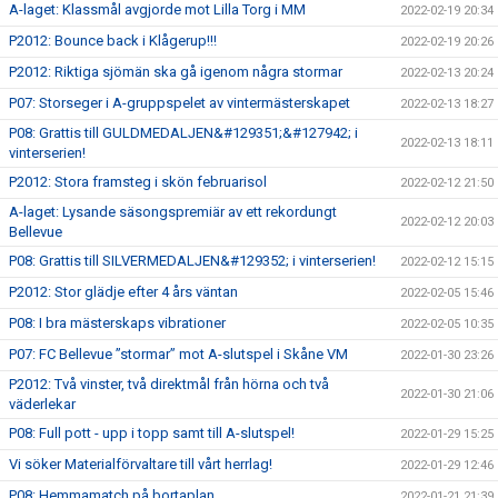
A-laget: Klassmål avgjorde mot Lilla Torg i MM
2022-02-19 20:34
P2012: Bounce back i Klågerup!!!
2022-02-19 20:26
P2012: Riktiga sjömän ska gå igenom några stormar
2022-02-13 20:24
P07: Storseger i A-gruppspelet av vintermästerskapet
2022-02-13 18:27
P08: Grattis till GULDMEDALJEN&#129351;&#127942; i
2022-02-13 18:11
vinterserien!
P2012: Stora framsteg i skön februarisol
2022-02-12 21:50
A-laget: Lysande säsongspremiär av ett rekordungt
2022-02-12 20:03
Bellevue
P08: Grattis till SILVERMEDALJEN&#129352; i vinterserien!
2022-02-12 15:15
P2012: Stor glädje efter 4 års väntan
2022-02-05 15:46
P08: I bra mästerskaps vibrationer
2022-02-05 10:35
P07: FC Bellevue ”stormar” mot A-slutspel i Skåne VM
2022-01-30 23:26
P2012: Två vinster, två direktmål från hörna och två
2022-01-30 21:06
väderlekar
P08: Full pott - upp i topp samt till A-slutspel!
2022-01-29 15:25
Vi söker Materialförvaltare till vårt herrlag!
2022-01-29 12:46
P08: Hemmamatch på bortaplan
2022-01-21 21:39