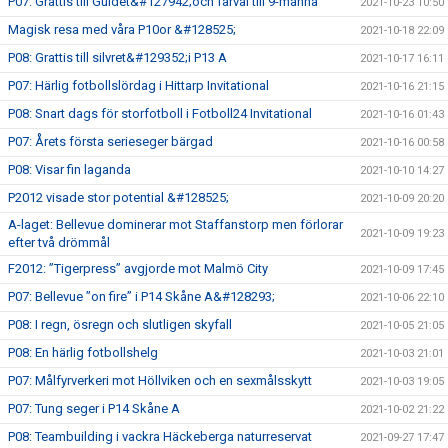
P07: Grattis till Guldet&#127942;och farväl till 9-manna
2021-10-23 10:50
Magisk resa med våra P10or &#128525;
2021-10-18 22:09
P08: Grattis till silvret&#129352;i P13 A
2021-10-17 16:11
P07: Härlig fotbollslördag i Hittarp Invitational
2021-10-16 21:15
P08: Snart dags för storfotboll i Fotboll24 Invitational
2021-10-16 01:43
P07: Årets första serieseger bärgad
2021-10-16 00:58
P08: Visar fin laganda
2021-10-10 14:27
P2012 visade stor potential &#128525;
2021-10-09 20:20
A-laget: Bellevue dominerar mot Staffanstorp men förlorar
2021-10-09 19:23
efter två drömmål
F2012: ”Tigerpress” avgjorde mot Malmö City
2021-10-09 17:45
P07: Bellevue ”on fire” i P14 Skåne A&#128293;
2021-10-06 22:10
P08: I regn, ösregn och slutligen skyfall
2021-10-05 21:05
P08: En härlig fotbollshelg
2021-10-03 21:01
P07: Målfyrverkeri mot Höllviken och en sexmålsskytt
2021-10-03 19:05
P07: Tung seger i P14 Skåne A
2021-10-02 21:22
P08: Teambuilding i vackra Häckeberga naturreservat
2021-09-27 17:47