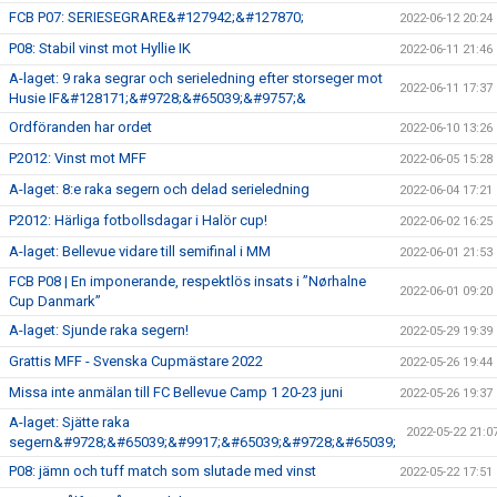
FCB P07: SERIESEGRARE&#127942;&#127870;
2022-06-12 20:24
P08: Stabil vinst mot Hyllie IK
2022-06-11 21:46
A-laget: 9 raka segrar och serieledning efter storseger mot
2022-06-11 17:37
Husie IF&#128171;&#9728;&#65039;&#9757;&
Ordföranden har ordet
2022-06-10 13:26
P2012: Vinst mot MFF
2022-06-05 15:28
A-laget: 8:e raka segern och delad serieledning
2022-06-04 17:21
P2012: Härliga fotbollsdagar i Halör cup!
2022-06-02 16:25
A-laget: Bellevue vidare till semifinal i MM
2022-06-01 21:53
FCB P08 | En imponerande, respektlös insats i ”Nørhalne
2022-06-01 09:20
Cup Danmark”
A-laget: Sjunde raka segern!
2022-05-29 19:39
Grattis MFF - Svenska Cupmästare 2022
2022-05-26 19:44
Missa inte anmälan till FC Bellevue Camp 1 20-23 juni
2022-05-26 19:37
A-laget: Sjätte raka
2022-05-22 21:0
segern&#9728;&#65039;&#9917;&#65039;&#9728;&#65039;
P08: jämn och tuff match som slutade med vinst
2022-05-22 17:51