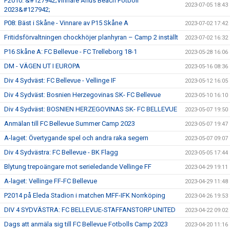
P2010: &#127942;Vinnare Åhus Beach Fotboll
2023-07-05 18:43
2023&#127942;
P08: Bäst i Skåne - Vinnare av P15 Skåne A
2023-07-02 17:42
Fritidsförvaltningen chockhöjer planhyran – Camp 2 inställt
2023-07-02 16:32
P16 Skåne A: FC Bellevue - FC Trelleborg 18-1
2023-05-28 16:06
DM - VÄGEN UT I EUROPA
2023-05-16 08:36
Div 4 Sydväst: FC Bellevue - Vellinge IF
2023-05-12 16:05
Div 4 Sydväst: Bosnien Herzegovinas SK- FC Bellevue
2023-05-10 16:10
Div 4 Sydväst: BOSNIEN HERZEGOVINAS SK- FC BELLEVUE
2023-05-07 19:50
Anmälan till FC Bellevue Summer Camp 2023
2023-05-07 19:47
A-laget: Övertygande spel och andra raka segern
2023-05-07 09:07
Div 4 Sydvästra: FC Bellevue - BK Flagg
2023-05-05 17:44
Blytung trepoängare mot serieledande Vellinge FF
2023-04-29 19:11
A-laget: Vellinge FF-FC Bellevue
2023-04-29 11:48
P2014 på Eleda Stadion i matchen MFF-IFK Norrköping
2023-04-26 19:53
DIV 4 SYDVÄSTRA: FC BELLEVUE-STAFFANSTORP UNITED
2023-04-22 09:02
Dags att anmäla sig till FC Bellevue Fotbolls Camp 2023
2023-04-20 11:16