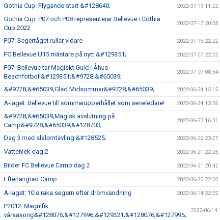
Gothia Cup: Flygande start &#128640;
2022-07-19 11:22
Gothia Cup: P07 och P08 representerar Bellevue i Gothia
2022-07-17 20:08
Cup 2022
P07: Segertåget rullar vidare
2022-07-15 22:22
FC Bellevue U15 mästare på nytt &#129351;
2022-07-07 22:02
P07: Bellevue tar Magiskt Guld i Åhus
2022-07-07 08:54
Beachfotboll&#129351;&#9728;&#65039;
&#9728;&#65039;Glad Midsommar&#9728;&#65039;
2022-06-24 15:15
A-laget: Bellevue till sommarupperhållet som serieledare!
2022-06-24 13:36
&#9728;&#65039;Magisk avslutning på
2022-06-23 16:31
Camp&#9728;&#65039;&#128703;
Dag 3 med slalomtävling &#128525;
2022-06-22 23:07
Vattenlek dag 2
2022-06-21 22:26
Bilder FC Bellevue Camp dag 2
2022-06-21 20:42
Efterlängtad Camp
2022-06-20 22:20
A-laget: 10:e raka segern efter drömvändning
2022-06-14 22:32
P2012: Magnifik
2022-06-14 
vårsäsong&#128076;&#127996;&#129321;&#128076;&#127996;