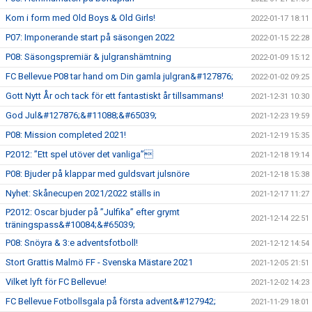
Kom i form med Old Boys & Old Girls!
2022-01-17 18:11
P07: Imponerande start på säsongen 2022
2022-01-15 22:28
P08: Säsongspremiär & julgranshämtning
2022-01-09 15:12
FC Bellevue P08 tar hand om Din gamla julgran&#127876;
2022-01-02 09:25
Gott Nytt År och tack för ett fantastiskt år tillsammans!
2021-12-31 10:30
God Jul&#127876;&#11088;&#65039;
2021-12-23 19:59
P08: Mission completed 2021!
2021-12-19 15:35
P2012: ”Ett spel utöver det vanliga”
2021-12-18 19:14
P08: Bjuder på klappar med guldsvart julsnöre
2021-12-18 15:38
Nyhet: Skånecupen 2021/2022 ställs in
2021-12-17 11:27
P2012: Oscar bjuder på ”Julfika” efter grymt
2021-12-14 22:51
träningspass&#10084;&#65039;
P08: Snöyra & 3:e adventsfotboll!
2021-12-12 14:54
Stort Grattis Malmö FF - Svenska Mästare 2021
2021-12-05 21:51
Vilket lyft för FC Bellevue!
2021-12-02 14:23
FC Bellevue Fotbollsgala på första advent&#127942;
2021-11-29 18:01