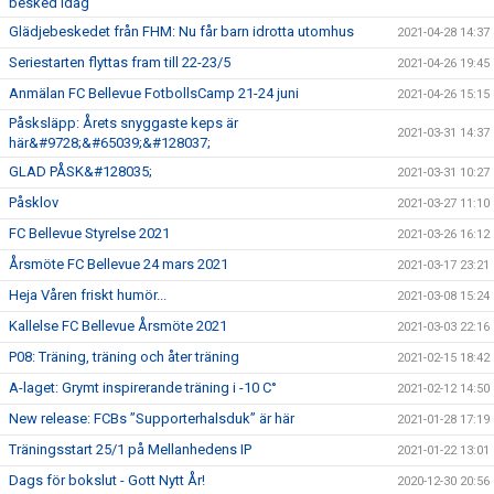
besked idag
Glädjebeskedet från FHM: Nu får barn idrotta utomhus
2021-04-28 14:37
Seriestarten flyttas fram till 22-23/5
2021-04-26 19:45
Anmälan FC Bellevue FotbollsCamp 21-24 juni
2021-04-26 15:15
Påsksläpp: Årets snyggaste keps är
2021-03-31 14:37
här&#9728;&#65039;&#128037;
GLAD PÅSK&#128035;
2021-03-31 10:27
Påsklov
2021-03-27 11:10
FC Bellevue Styrelse 2021
2021-03-26 16:12
Årsmöte FC Bellevue 24 mars 2021
2021-03-17 23:21
Heja Våren friskt humör...
2021-03-08 15:24
Kallelse FC Bellevue Årsmöte 2021
2021-03-03 22:16
P08: Träning, träning och åter träning
2021-02-15 18:42
A-laget: Grymt inspirerande träning i -10 C°
2021-02-12 14:50
New release: FCBs ”Supporterhalsduk” är här
2021-01-28 17:19
Träningsstart 25/1 på Mellanhedens IP
2021-01-22 13:01
Dags för bokslut - Gott Nytt År!
2020-12-30 20:56