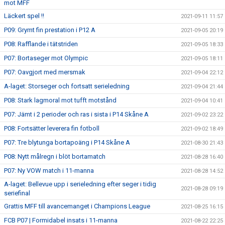
mot MFF
Läckert spel !!
2021-09-11 11:57
P09: Grymt fin prestation i P12 A
2021-09-05 20:19
P08: Rafflande i tätstriden
2021-09-05 18:33
P07: Bortaseger mot Olympic
2021-09-05 18:11
P07: Oavgjort med mersmak
2021-09-04 22:12
A-laget: Storseger och fortsatt serieledning
2021-09-04 21:44
P08: Stark lagmoral mot tufft motstånd
2021-09-04 10:41
P07: Jämt i 2 perioder och ras i sista i P14 Skåne A
2021-09-02 23:22
P08: Fortsätter leverera fin fotboll
2021-09-02 18:49
P07: Tre blytunga bortapoäng i P14 Skåne A
2021-08-30 21:43
P08: Nytt målregn i blöt bortamatch
2021-08-28 16:40
P07: Ny VOW match i 11-manna
2021-08-28 14:52
A-laget: Bellevue upp i serieledning efter seger i tidig
2021-08-28 09:19
seriefinal
Grattis MFF till avancemanget i Champions League
2021-08-25 16:15
FCB P07 | Formidabel insats i 11-manna
2021-08-22 22:25