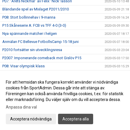
P07: ”Årets Nickmål” av Felix ”Nick”lasson
2020-05-10 13:48
Bländande spel av Mixlaget P2011/2010
2020-05-09 21:18
P08: Stort bollinnehav i 9-manna
2020-05-09 16:24
P15 Skåneserie A: FCB vs TFF 4-0 (3-0)
2020-05-09 09:30
Nya spännande matcher i helgen
2020-05-07 18:17
Anmälan FC Bellevue FotbollsCamp 15-18 juni
2020-05-07 18:00
P2010 fortsätter sin utvecklingsresa
2020-05-03 23:04
P2007: Imponerande comeback mot Gislöv P15
2020-05-03 17:50
P08: Visar olympisk klass
2020-05-03 15:29
F2011: Spelglädje mot Linero IF och hattrick av Nia
2020-05-02 18:38
För att hemsidan ska fungera korrekt använder vi nödvändiga
P07: Bländande ungdomsfotboll på 1:a maj
2020-05-01 22:35
cookies från SportAdmin. Dessa går inte att stänga av.
Trevlig Valborg!
2020-04-30 21:34
Föreningen kan också använda frivilliga cookies, t.ex. för statistik
P07: Spelglädje mot FC Rosengård
2020-04-26 17:58
eller marknadsföring. Du väljer själv om du vill acceptera dessa.
P08: Släpp fotbollskillarna loss, det är vår!
Anpassa dina val
2020-04-26 15:06
F2011: Tjejerna imponerar i hemmadebuten
2020-04-26 14:50
Acceptera nödvändiga
Acceptera alla
P2010 maskinen åter i bruk.
2020-04-26 12:47