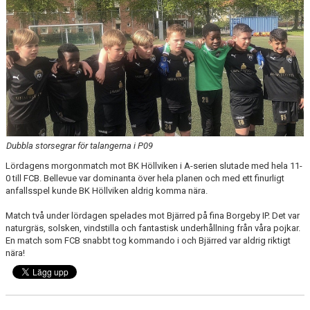
KLÄDBESTÄLLNING
SPONSORER
KLUBBMAGASIN
NATIONELLA SPELFORMER
Dubbla storsegrar för talangerna i P09
PROVTRÄNING
Lördagens morgonmatch mot BK Höllviken i A-serien slutade med hela 11-
SKADEBEHANDLING
0 till FCB. Bellevue var dominanta över hela planen och med ett finurligt
anfallsspel kunde BK Höllviken aldrig komma nära.
VÄRDEGRUND
Match två under lördagen spelades mot Bjärred på fina Borgeby IP. Det var
naturgräs, solsken, vindstilla och fantastisk underhållning från våra pojkar.
FOTBOLLSCAMP 2026
En match som FCB snabbt tog kommando i och Bjärred var aldrig riktigt
nära!
TRÄNARUTBILDNING
SUPPORTERPRYLAR