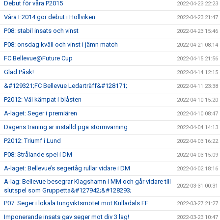
Debut för våra P2015
2022-04-23 22:23
Våra F2014 gör debut i Höllviken
2022-04-23 21:47
P08: stabil insats och vinst
2022-04-23 15:46
P08: onsdag kväll och vinst i jämn match
2022-04-21 08:14
FC Bellevue@Future Cup
2022-04-15 21:56
Glad Påsk!
2022-04-14 12:15
&#129321;FC Bellevue Ledarträff&#128171;
2022-04-11 23:38
P2012: Väl kämpat i blåsten
2022-04-10 15:20
A-laget: Seger i premiären
2022-04-10 08:47
Dagens träning är inställd pga stormvarning
2022-04-04 14:13
P2012: Triumf i Lund
2022-04-03 16:22
P08: Strålande spel i DM
2022-04-03 15:09
A-laget: Bellevue’s segertåg rullar vidare i DM
2022-04-02 18:16
A-lag: Bellevue besegrar Klagshamn i MM och går vidare till
2022-03-31 00:31
slutspel som Gruppetta&#127942;&#128293;
P07: Seger i lokala tungviktsmötet mot Kulladals FF
2022-03-27 21:27
Imponerande insats gav seger mot div 3 lag!
2022-03-23 10:47