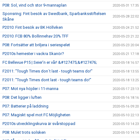
P08: Sol, vind och stor 9-mannaplan
2020-05-31 17:35
Sponsring: Fint besök av Swedbank, Sparbanksstiftelsen
2020-05-28 22:02
Skåne
P2010: Fint besök av BK Höllviken
2020-05-24 21:52
P2010: FCB 80% Bollinnehav 20% TFF
2020-05-23 21:22
P08: Fortsätter att briljera i seriespelet
2020-05-23 20:04
P2010s hemester i vackra Skanör?
2020-05-21 17:18
FC Bellevue P15 | Seier’n er vår! &#127475;&#127476;
2020-05-18 16:57
F2011: "Tough Times don´t last - tough teams do!"
2020-05-18 13:55
F2011: "Tough Times dont last - tough teams do!"
2020-05-18 13:25
P07: Mot nya höjder i 11-manna
2020-05-17 23:13
P08: Det ligger i luften
2020-05-16 18:16
P07: Batterier på laddning
2020-05-16 09:20
P07: Magiskt spel mot FC Möjligheten
2020-05-10 22:13
P2010s utvecklingskurva är svårstoppad
2020-05-10 14:23
P08: Mulet trots solsken
2020-05-10 14:14