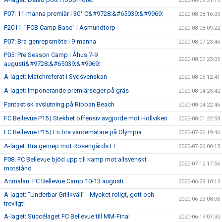
2020-08-09 21:13
P07: 11-manna premiär i 30° C&#9728;&#65039;&#9969;
2020-08-08 16:00
F2011: ”FCB Camp Base” i Asmundtorp
2020-08-08 09:22
P07: Bra genrepsmöte i 9-manna
2020-08-07 23:46
P05: Pre Season Camp i Åhus 7-9
2020-08-07 23:05
augusti&#9728;&#65039;&#9969;
A-laget: Matchreferat i Sydsvenskan
2020-08-05 12:41
A-laget: Imponerande premiärseger på gräs
2020-08-04 23:42
Fantastisk avslutning på Ribban Beach
2020-08-04 22:46
FC Bellevue P15 | Stekhet offensiv avgjorde mot Höllviken
2020-08-01 22:58
FC Bellevue P15 | En bra värdemätare på Olympia
2020-07-26 19:46
A-laget: Bra genrep mot Rosengårds FF
2020-07-26 00:15
P08: FC Bellevue bjöd upp till kamp mot allsvenskt
2020-07-12 17:56
motstånd
Anmälan: FC Bellevue Camp 10-13 augusti
2020-06-29 10:13
A-laget: ”Underbar Grillkväll” - Mycket roligt, gott och
2020-06-23 08:06
trevligt!
A-laget: Succélaget FC Bellevue till MM-Final
2020-06-19 07:30