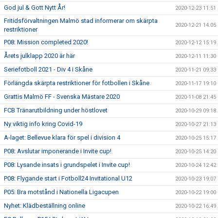
God jul & Gott Nytt År!
2020-12-23 11:51
Fritidsförvaltningen Malmö stad informerar om skärpta
2020-12-21 14:05
restriktioner
P08: Mission completed 2020!
2020-12-12 15:19
Årets julklapp 2020 är här
2020-12-11 11:30
Seriefotboll 2021 - Div 4 i Skåne
2020-11-21 09:33
Förlängda skärpta restriktioner för fotbollen i Skåne
2020-11-17 19:10
Grattis Malmö FF - Svenska Mästare 2020
2020-11-08 21:45
FCB Tränarutbildning under höstlovet
2020-10-29 09:18
Ny viktig info kring Covid-19
2020-10-27 21:13
A-laget: Bellevue klara för spel i division 4
2020-10-25 15:17
P08: Avslutar imponerande i Invite cup!
2020-10-25 14:20
P08: Lysande insats i grundspelet i Invite cup!
2020-10-24 12:42
P08: Flygande start i Fotboll24 Invitational U12
2020-10-23 19:07
P05: Bra motstånd i Nationella Ligacupen
2020-10-22 19:00
Nyhet: Klädbeställning online
2020-10-22 16:49