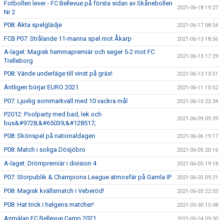
Fotbollen lever - FC Bellevue på första sidan av Skånebollen
2021-06-18 19:27
Nr 2
P08: Äkta spelglädje
2021-06-17 08:54
FCB P07: Strålande 11-manna spel mot Åkarp
2021-06-13 18:56
A-laget: Magisk hemmapremiär och seger 5-2 mot FC
2021-06-13 17:29
Trelleborg
P08: Vände underläge till vinst på gräs!
2021-06-13 13:51
Äntligen börjar EURO 2021
2021-06-11 10:52
P07: Ljuvlig sommarkväll med 10 vackra mål
2021-06-10 22:34
P2012: Poolparty med bad, lek och
2021-06-09 09:39
bus&#9728;&#65039;&#128517;
P08: Skönspel på nationaldagen
2021-06-06 19:17
P08: Match i soliga Dösjöbro
2021-06-05 20:16
A-laget: Drömpremiär i division 4
2021-06-05 19:18
P07: Storpublik & Champions League atmosfär på Gamla IP
2021-06-05 09:21
P08: Magisk kvällsmatch i Veberöd!
2021-06-03 22:03
P08: Hat trick i helgens matcher!
2021-05-30 15:08
Anmälan FC Bellevue Camp 2021
2021-05-24 09:30