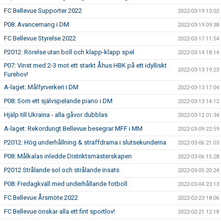
FC Bellevue Supporter 2022
2022-03-19 13:02
P08: Avancemang i DM
2022-03-19 09:38
FC Bellevue Styrelse 2022
2022-03-17 11:54
P2012: Rörelse utan boll och klapp-klapp spel
2022-03-14 18:14
P07: Vinst med 2-3 mot ett starkt Åhus HBK på ett idylliskt
2022-03-13 19:23
Furehov!
A-laget: Målfyrverkeri i DM
2022-03-13 17:04
P08: Som ett självspelande piano i DM
2022-03-13 14:12
Hjälp till Ukraina - alla gåvor dubblas
2022-03-12 01:34
A-laget: Rekordungt Bellevue besegrar MFF i MM
2022-03-09 22:59
P2012: Hög underhållning & straffdrama i slutsekunderna
2022-03-06 21:03
P08: Målkalas inledde Distriktsmästerskapen
2022-03-06 15:28
P2012 Strålande sol och strålande insats
2022-03-05 20:24
P08: Fredagkväll med underhållande fotboll
2022-03-04 23:13
FC Bellevue Årsmöte 2022
2022-02-23 18:06
FC Bellevue önskar alla ett fint sportlov!
2022-02-21 12:18