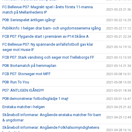
FC Bellevue P07: Magiskt spel i årets första 11-manna
2021-05-23 21:36
match på Mellanhedens IP
P08: Seriespelet äntligen igång!
2021-05-22 16:29
Publikinfo: I helgen drar barn- och ungdomsserierna igång
2021-05-22 11:12
FCB P07: Flygande start i premiären av P14 Skåne A
2021-05-21 22:24
FC Bellevue P07: Ny spännande anfallsfotboll gav klar
2021-05-16 19:16
seger mot Husie IF
FCB P07: Stark vändning och seger mot Trelleborgs FF
2021-05-15 15:59
P08: Bortamatch på hemmaplan
2021-05-14 21:34
FCB P07: Storseger mot MFF
2021-05-08 16:51
P08: Run To You
2021-05-08 15:05
P07: ÄNTLIGEN IGÅNG!!!!
2021-05-01 18:34
P08 demonstrerar fotbollsglädje 1 maj!
2021-05-01 16:47
Enstaka matcher i helgen
2021-04-29 21:42
Skåneboll informerar: Angående enstaka matcher för barn
2021-04-29 12:44
& ungdomar
Skåneboll informerar: Angående Folkhälsomyndighetens
2021-04-28 16:16