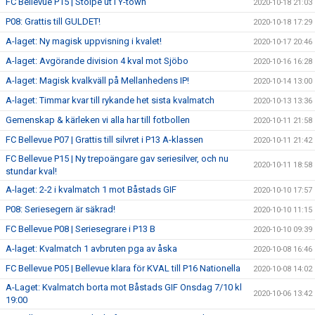
FC Bellevue P15 | Stolpe ut i Y-town
2020-10-18 21:03
P08: Grattis till GULDET!
2020-10-18 17:29
A-laget: Ny magisk uppvisning i kvalet!
2020-10-17 20:46
A-laget: Avgörande division 4 kval mot Sjöbo
2020-10-16 16:28
A-laget: Magisk kvalkväll på Mellanhedens IP!
2020-10-14 13:00
A-laget: Timmar kvar till rykande het sista kvalmatch
2020-10-13 13:36
Gemenskap & kärleken vi alla har till fotbollen
2020-10-11 21:58
FC Bellevue P07 | Grattis till silvret i P13 A-klassen
2020-10-11 21:42
FC Bellevue P15 | Ny trepoängare gav seriesilver, och nu
2020-10-11 18:58
stundar kval!
A-laget: 2-2 i kvalmatch 1 mot Båstads GIF
2020-10-10 17:57
P08: Seriesegern är säkrad!
2020-10-10 11:15
FC Bellevue P08 | Seriesegrare i P13 B
2020-10-10 09:39
A-laget: Kvalmatch 1 avbruten pga av åska
2020-10-08 16:46
FC Bellevue P05 | Bellevue klara för KVAL till P16 Nationella
2020-10-08 14:02
A-Laget: Kvalmatch borta mot Båstads GIF Onsdag 7/10 kl
2020-10-06 13:42
19:00