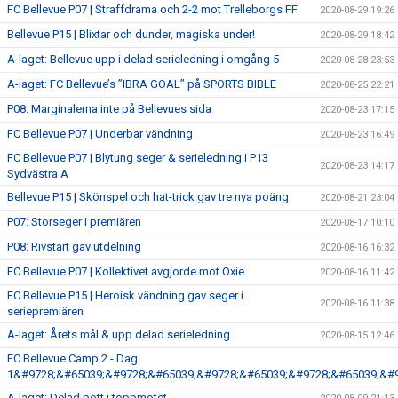
FC Bellevue P07 | Straffdrama och 2-2 mot Trelleborgs FF
2020-08-29 19:26
Bellevue P15 | Blixtar och dunder, magiska under!
2020-08-29 18:42
A-laget: Bellevue upp i delad serieledning i omgång 5
2020-08-28 23:53
A-laget: FC Bellevue’s ”IBRA GOAL” på SPORTS BIBLE
2020-08-25 22:21
P08: Marginalerna inte på Bellevues sida
2020-08-23 17:15
FC Bellevue P07 | Underbar vändning
2020-08-23 16:49
FC Bellevue P07 | Blytung seger & serieledning i P13
2020-08-23 14:17
Sydvästra A
Bellevue P15 | Skönspel och hat-trick gav tre nya poäng
2020-08-21 23:04
P07: Storseger i premiären
2020-08-17 10:10
P08: Rivstart gav utdelning
2020-08-16 16:32
FC Bellevue P07 | Kollektivet avgjorde mot Oxie
2020-08-16 11:42
FC Bellevue P15 | Heroisk vändning gav seger i
2020-08-16 11:38
seriepremiären
A-laget: Årets mål & upp delad serieledning
2020-08-15 12:46
FC Bellevue Camp 2 - Dag
1&#9728;&#65039;&#9728;&#65039;&#9728;&#65039;&#9728;&#65039;&#9
A-laget: Delad pott i toppmötet