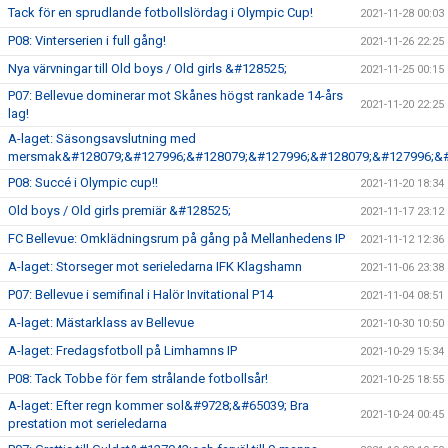
Tack för en sprudlande fotbollslördag i Olympic Cup!
2021-11-28 00:03
P08: Vinterserien i full gång!
2021-11-26 22:25
Nya värvningar till Old boys / Old girls &#128525;
2021-11-25 00:15
P07: Bellevue dominerar mot Skånes högst rankade 14-års
2021-11-20 22:25
lag!
A-laget: Säsongsavslutning med
mersmak&#128079;&#127996;&#128079;&#127996;&#128079;&#127996;&#
P08: Succé i Olympic cup!!
2021-11-20 18:34
Old boys / Old girls premiär &#128525;
2021-11-17 23:12
FC Bellevue: Omklädningsrum på gång på Mellanhedens IP
2021-11-12 12:36
A-laget: Storseger mot serieledarna IFK Klagshamn
2021-11-06 23:38
P07: Bellevue i semifinal i Halör Invitational P14
2021-11-04 08:51
A-laget: Mästarklass av Bellevue
2021-10-30 10:50
A-laget: Fredagsfotboll på Limhamns IP
2021-10-29 15:34
P08: Tack Tobbe för fem strålande fotbollsår!
2021-10-25 18:55
A-laget: Efter regn kommer sol&#9728;&#65039; Bra
2021-10-24 00:45
prestation mot serieledarna