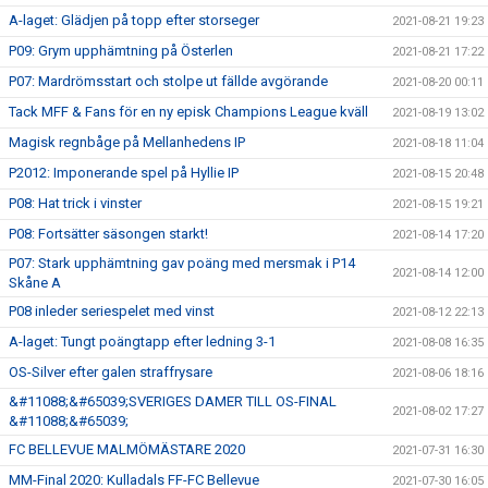
A-laget: Glädjen på topp efter storseger
2021-08-21 19:23
P09: Grym upphämtning på Österlen
2021-08-21 17:22
P07: Mardrömsstart och stolpe ut fällde avgörande
2021-08-20 00:11
Tack MFF & Fans för en ny episk Champions League kväll
2021-08-19 13:02
Magisk regnbåge på Mellanhedens IP
2021-08-18 11:04
P2012: Imponerande spel på Hyllie IP
2021-08-15 20:48
P08: Hat trick i vinster
2021-08-15 19:21
P08: Fortsätter säsongen starkt!
2021-08-14 17:20
P07: Stark upphämtning gav poäng med mersmak i P14
2021-08-14 12:00
Skåne A
P08 inleder seriespelet med vinst
2021-08-12 22:13
A-laget: Tungt poängtapp efter ledning 3-1
2021-08-08 16:35
OS-Silver efter galen straffrysare
2021-08-06 18:16
&#11088;&#65039;SVERIGES DAMER TILL OS-FINAL
2021-08-02 17:27
&#11088;&#65039;
FC BELLEVUE MALMÖMÄSTARE 2020
2021-07-31 16:30
MM-Final 2020: Kulladals FF-FC Bellevue
2021-07-30 16:05