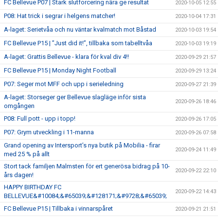
FC Bellevue P07 | Stark slutforcering nära ge resultat
2020-10-05 12:55
P08: Hat trick i segrar i helgens matcher!
2020-10-04 17:31
A-laget: Serietvåa och nu väntar kvalmatch mot Båstad
2020-10-03 19:54
FC Bellevue P15 | ”Just did it!”, tillbaka som tabelltvåa
2020-10-03 19:19
A-laget: Grattis Bellevue - klara för kval div 4!!
2020-09-29 21:57
FC Bellevue P15 | Monday Night Football
2020-09-29 13:24
P07: Seger mot MFF och upp i serieledning
2020-09-27 21:39
A-laget: Storseger ger Bellevue slagläge inför sista
2020-09-26 18:46
omgången
P08: Full pott - upp i topp!
2020-09-26 17:05
P07: Grym utveckling i 11-manna
2020-09-26 07:58
Grand opening av Intersport’s nya butik på Mobilia - firar
2020-09-24 11:49
med 25 % på allt
Stort tack familjen Malmsten för ert generösa bidrag på 10-
2020-09-22 22:10
års dagen!
HAPPY BIRTHDAY FC
2020-09-22 14:43
BELLEVUE&#10084;&#65039;&#128171;&#9728;&#65039;
FC Bellevue P15 | Tillbaka i vinnarspåret
2020-09-21 21:51