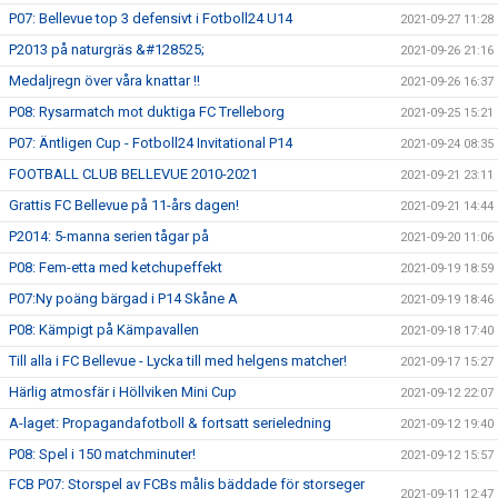
P07: Bellevue top 3 defensivt i Fotboll24 U14
2021-09-27 11:28
P2013 på naturgräs &#128525;
2021-09-26 21:16
Medaljregn över våra knattar !!
2021-09-26 16:37
P08: Rysarmatch mot duktiga FC Trelleborg
2021-09-25 15:21
P07: Äntligen Cup - Fotboll24 Invitational P14
2021-09-24 08:35
FOOTBALL CLUB BELLEVUE 2010-2021
2021-09-21 23:11
Grattis FC Bellevue på 11-års dagen!
2021-09-21 14:44
P2014: 5-manna serien tågar på
2021-09-20 11:06
P08: Fem-etta med ketchupeffekt
2021-09-19 18:59
P07:Ny poäng bärgad i P14 Skåne A
2021-09-19 18:46
P08: Kämpigt på Kämpavallen
2021-09-18 17:40
Till alla i FC Bellevue - Lycka till med helgens matcher!
2021-09-17 15:27
Härlig atmosfär i Höllviken Mini Cup
2021-09-12 22:07
A-laget: Propagandafotboll & fortsatt serieledning
2021-09-12 19:40
P08: Spel i 150 matchminuter!
2021-09-12 15:57
FCB P07: Storspel av FCBs målis bäddade för storseger
2021-09-11 12:47