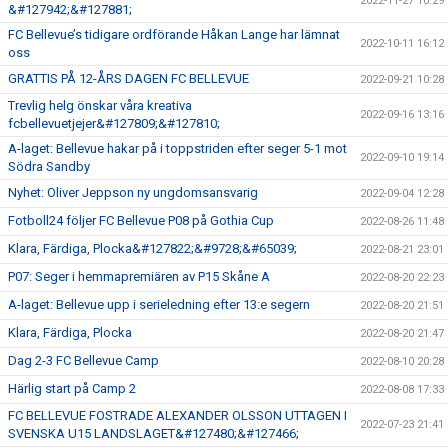
2022-11-27 10:29
&#127942;&#127881;
FC Bellevue’s tidigare ordförande Håkan Lange har lämnat
2022-10-11 16:12
oss
GRATTIS PÅ 12-ÅRS DAGEN FC BELLEVUE
2022-09-21 10:28
Trevlig helg önskar våra kreativa
2022-09-16 13:16
fcbellevuetjejer&#127809;&#127810;
A-laget: Bellevue hakar på i toppstriden efter seger 5-1 mot
2022-09-10 19:14
Södra Sandby
Nyhet: Oliver Jeppson ny ungdomsansvarig
2022-09-04 12:28
Fotboll24 följer FC Bellevue P08 på Gothia Cup
2022-08-26 11:48
Klara, Färdiga, Plocka&#127822;&#9728;&#65039;
2022-08-21 23:01
P07: Seger i hemmapremiären av P15 Skåne A
2022-08-20 22:23
A-laget: Bellevue upp i serieledning efter 13:e segern
2022-08-20 21:51
Klara, Färdiga, Plocka
2022-08-20 21:47
Dag 2-3 FC Bellevue Camp
2022-08-10 20:28
Härlig start på Camp 2
2022-08-08 17:33
FC BELLEVUE FOSTRADE ALEXANDER OLSSON UTTAGEN I
2022-07-23 21:41
SVENSKA U15 LANDSLAGET&#127480;&#127466;