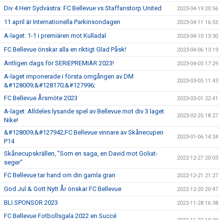
Div 4 Herr Sydvästra: FC Bellevue vs Staffanstorp United
2023-04-19 20:56
11 april är Internationella Parkinsondagen
2023-04-11 16:55
A-laget: 1-1 i premiären mot Kulladal
2023-04-10 13:30
FC Bellevue önskar alla en riktigt Glad Påsk!
2023-04-06 13:19
Äntligen dags för SERIEPREMIÄR 2023!
2023-04-05 17:29
A-laget imponerade i första omgången av DM
2023-03-05 11:43
&#128009;&#128170;&#127996;
FC Bellevue Årsmöte 2023
2023-03-01 22:41
A-laget: Alldeles lysande spel av Bellevue mot div 3 laget
2023-02-25 18:27
Nike!
&#128009;&#127942;FC Bellevue vinnare av Skånecupen
2023-01-06 14:24
P14
Skånecupskrällen, ”Som en saga, en David mot Goliat-
2022-12-27 20:03
seger”
FC Bellevue tar hand om din gamla gran
2022-12-21 21:27
God Jul & Gott Nytt År önskar FC Bellevue
2022-12-20 20:47
BLI SPONSOR 2023
2022-11-28 16:38
FC Bellevue Fotbollsgala 2022 en Succé