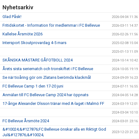
Nyhetsarkiv
GÅBOLL
Glad Påsk!
2026-04-04 11:36
PROJEKT
Fritidskortet - Information för medlemmar i FC Bellevue
2026-03-11 14:37
Kallelse Årsmöte 2026
DOMARE
2026-02-26 11:56
Intersport Skoutprovardag 4-5 mars
2025-02-08 15:04
GYMKORT NORDIC WELLNESS
2025-01-13 11:09
SKÅNSKA MÄSTARE GÅFOTBOLL 2024
2024-10-14 10:42
FYSTRÄNING
Årets sista seriematch och tronskiftet i FC Bellevue
2024-10-05 19:19
POLICY SOCIALA MEDIER
Se när tioåring gör om Zlatans berömda klackmål
2024-09-09 16:23
FC Bellevue Camp 1 den 17-20 juni
2024-07-11 16:55
FRITIDSKORTET 2026
Anmälan till FC Bellevue Camp 2024 har öppnats
2024-04-05 14:28
17-årige Alexander Olsson tränar med A-laget i Malmö FF
2024-03-19 12:01
2024-03-04 10:10
FC Bellevue Årsmöte 2024
2024-03-01 23:16
&#10024;&#127876;FC Bellevue önskar alla en Riktigt God
2023-12-23 21:22
Jul&#127876;&#10024;