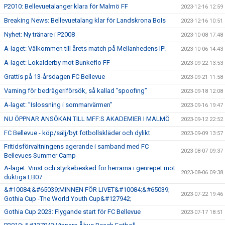
P2010: Bellevuetalanger klara för Malmö FF
2023-12-16 12:59
Breaking News: Bellevuetalang klar för Landskrona BoIs
2023-12-16 10:51
Nyhet: Ny tränare i P2008
2023-10-08 17:48
A-laget: Välkommen till årets match på Mellanhedens IP!
2023-10-06 14:43
A-laget: Lokalderby mot Bunkeflo FF
2023-09-22 13:53
Grattis på 13-årsdagen FC Bellevue
2023-09-21 11:58
Varning för bedrägeriförsök, så kallad ”spoofing”
2023-09-18 12:08
A-laget: ”Islossning i sommarvärmen”
2023-09-16 19:47
NU ÖPPNAR ANSÖKAN TILL MFF:S AKADEMIER I MALMÖ
2023-09-12 22:52
FC Bellevue - köp/sälj/byt fotbollskläder och dylikt
2023-09-09 13:57
Fritidsförvaltningens agerande i samband med FC
2023-08-07 09:37
Bellevues Summer Camp
A-laget: Vinst och styrkebesked för herrarna i genrepet mot
2023-08-06 09:38
duktiga LB07
&#10084;&#65039;MINNEN FÖR LIVET&#10084;&#65039;
2023-07-22 19:46
Gothia Cup -The World Youth Cup&#127942;
Gothia Cup 2023: Flygande start för FC Bellevue
2023-07-17 18:51