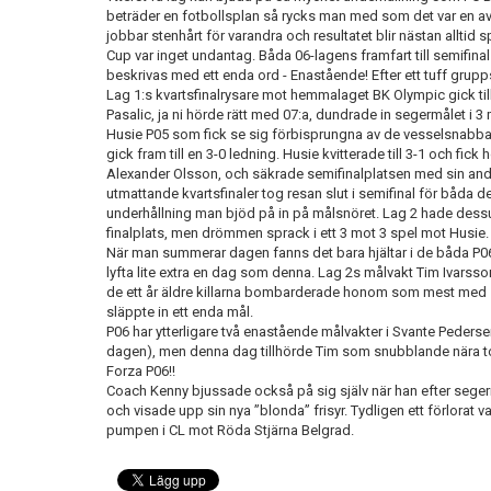
beträder en fotbollsplan så rycks man med som det var en 
jobbar stenhårt för varandra och resultatet blir nästan alltid
Cup var inget undantag. Båda 06-lagens framfart till semifinal
beskrivas med ett enda ord - Enastående! Efter ett tuff grupps
Lag 1:s kvartsfinalrysare mot hemmalaget BK Olympic gick till
Pasalic, ja ni hörde rätt med 07:a, dundrade in segermålet i 3 m
Husie P05 som fick se sig förbisprungna av de vesselsnabba
gick fram till en 3-0 ledning. Husie kvitterade till 3-1 och fick
Alexander Olsson, och säkrade semifinalplatsen med sin andra 
utmattande kvartsfinaler tog resan slut i semifinal för båda d
underhållning man bjöd på in på målsnöret. Lag 2 hade dess
finalplats, men drömmen sprack i ett 3 mot 3 spel mot Husie
När man summerar dagen fanns det bara hjältar i de båda P
lyfta lite extra en dag som denna. Lag 2s målvakt Tim Ivarsson
de ett år äldre killarna bombarderade honom som mest med 
släppte in ett enda mål.
P06 har ytterligare två enastående målvakter i Svante Peder
dagen), men denna dag tillhörde Tim som snubblande nära tog si
Forza P06!!
Coach Kenny bjussade också på sig själv när han efter seger
och visade upp sin nya ”blonda” frisyr. Tydligen ett förlorat 
pumpen i CL mot Röda Stjärna Belgrad.