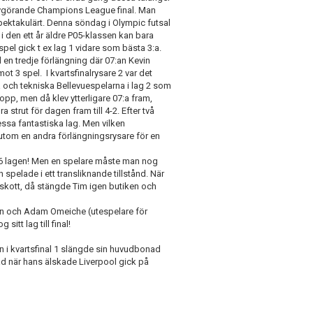
avgörande Champions League final. Man
 spektakulärt. Denna söndag i Olympic futsal
 i den ett år äldre P05-klassen kan bara
pel gick t ex lag 1 vidare som bästa 3:a.
 en tredje förlängning där 07:an Kevin
ot 3 spel. I kvartsfinalrysare 2 var det
 och tekniska Bellevuespelarna i lag 2 som
 hopp, men då klev ytterligare 07:a fram,
strut för dagen fram till 4-2. Efter två
essa fantastiska lag. Men vilken
utom en andra förlängningsrysare för en
.
06 lagen! Men en spelare måste man nog
 spelade i ett transliknande tillstånd. När
skott, då stängde Tim igen butiken och
sen och Adam Omeiche (utespelare för
tt lag till final!
n i kvartsfinal 1 slängde sin huvudbonad
vad när hans älskade Liverpool gick på