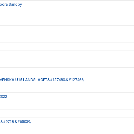
 Södra Sandby
SVENSKA U15 LANDSLAGET&#127480;&#127466;
 2022
1;&#9728;&#65039;