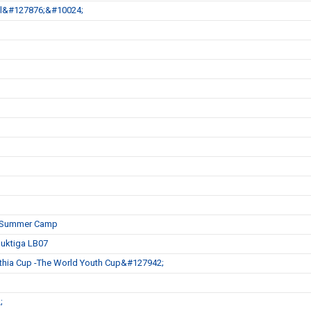
Jul&#127876;&#10024;
es Summer Camp
duktiga LB07
ia Cup -The World Youth Cup&#127942;
;