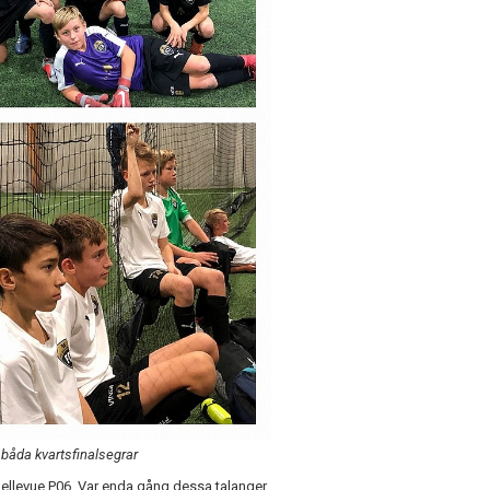
a båda kvartsfinalsegrar
Bellevue P06. Var enda gång dessa talanger