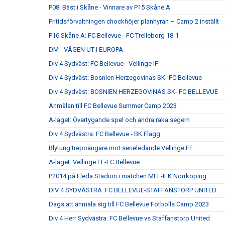
P08: Bäst i Skåne - Vinnare av P15 Skåne A
Fritidsförvaltningen chockhöjer planhyran – Camp 2 inställt
P16 Skåne A: FC Bellevue - FC Trelleborg 18-1
DM - VÄGEN UT I EUROPA
Div 4 Sydväst: FC Bellevue - Vellinge IF
Div 4 Sydväst: Bosnien Herzegovinas SK- FC Bellevue
Div 4 Sydväst: BOSNIEN HERZEGOVINAS SK- FC BELLEVUE
Anmälan till FC Bellevue Summer Camp 2023
A-laget: Övertygande spel och andra raka segern
Div 4 Sydvästra: FC Bellevue - BK Flagg
Blytung trepoängare mot serieledande Vellinge FF
A-laget: Vellinge FF-FC Bellevue
P2014 på Eleda Stadion i matchen MFF-IFK Norrköping
DIV 4 SYDVÄSTRA: FC BELLEVUE-STAFFANSTORP UNITED
Dags att anmäla sig till FC Bellevue Fotbolls Camp 2023
Div 4 Herr Sydvästra: FC Bellevue vs Staffanstorp United