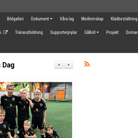
Bildgalleri
Dokument
Våra lag
Medlemskap
Klädbeställning
6
Tränarutbildning
Supporterprylar
GåBoll
Projekt
Domar
s Dag
<
>