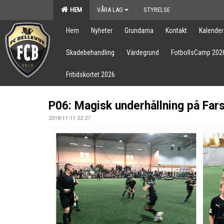
HEM
VÅRA LAG
STYRELSE
Hem
Nyheter
Grundarna
Kontakt
Kalender
Skadebehandling
Värdegrund
FotbollsCamp 202
Fritidskortet 2026
P06: Magisk underhållning på Far
2018-11-11 22:27