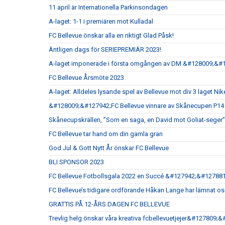
11 april är Internationella Parkinsondagen
A-laget: 1-1 i premiären mot Kulladal
FC Bellevue önskar alla en riktigt Glad Påsk!
Äntligen dags för SERIEPREMIÄR 2023!
A-laget imponerade i första omgången av DM &#128009;&#
FC Bellevue Årsmöte 2023
A-laget: Alldeles lysande spel av Bellevue mot div 3 laget Nik
&#128009;&#127942;FC Bellevue vinnare av Skånecupen P14
Skånecupskrällen, ”Som en saga, en David mot Goliat-seger”
FC Bellevue tar hand om din gamla gran
God Jul & Gott Nytt År önskar FC Bellevue
BLI SPONSOR 2023
FC Bellevue Fotbollsgala 2022 en Succé &#127942;&#127881
FC Bellevue’s tidigare ordförande Håkan Lange har lämnat o
GRATTIS PÅ 12-ÅRS DAGEN FC BELLEVUE
Trevlig helg önskar våra kreativa fcbellevuetjejer&#127809;