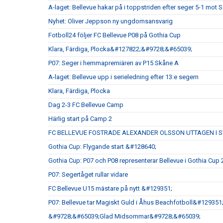
A-laget: Bellevue hakar på i toppstriden efter seger 5-1 mot
Nyhet: Oliver Jeppson ny ungdomsansvarig
Fotboll24 följer FC Bellevue P08 på Gothia Cup
Klara, Färdiga, Plocka&#127822;&#9728;&#65039;
P07: Seger i hemmapremiären av P15 Skåne A
A-laget: Bellevue upp i serieledning efter 13:e segern
Klara, Färdiga, Plocka
Dag 2-3 FC Bellevue Camp
Härlig start på Camp 2
FC BELLEVUE FOSTRADE ALEXANDER OLSSON UTTAGEN I 
Gothia Cup: Flygande start &#128640;
Gothia Cup: P07 och P08 representerar Bellevue i Gothia Cup
P07: Segertåget rullar vidare
FC Bellevue U15 mästare på nytt &#129351;
P07: Bellevue tar Magiskt Guld i Åhus Beachfotboll&#12935
&#9728;&#65039;Glad Midsommar&#9728;&#65039;