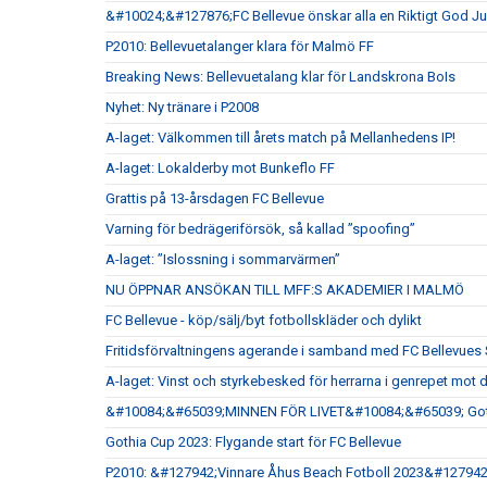
&#10024;&#127876;FC Bellevue önskar alla en Riktigt God 
P2010: Bellevuetalanger klara för Malmö FF
Breaking News: Bellevuetalang klar för Landskrona BoIs
Nyhet: Ny tränare i P2008
A-laget: Välkommen till årets match på Mellanhedens IP!
A-laget: Lokalderby mot Bunkeflo FF
Grattis på 13-årsdagen FC Bellevue
Varning för bedrägeriförsök, så kallad ”spoofing”
A-laget: ”Islossning i sommarvärmen”
NU ÖPPNAR ANSÖKAN TILL MFF:S AKADEMIER I MALMÖ
FC Bellevue - köp/sälj/byt fotbollskläder och dylikt
Fritidsförvaltningens agerande i samband med FC Bellevu
A-laget: Vinst och styrkebesked för herrarna i genrepet mot 
&#10084;&#65039;MINNEN FÖR LIVET&#10084;&#65039; Goth
Gothia Cup 2023: Flygande start för FC Bellevue
P2010: &#127942;Vinnare Åhus Beach Fotboll 2023&#127942