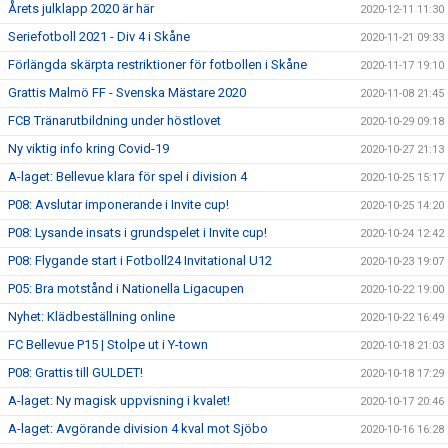
Årets julklapp 2020 är här
2020-12-11 11:30
Seriefotboll 2021 - Div 4 i Skåne
2020-11-21 09:33
Förlängda skärpta restriktioner för fotbollen i Skåne
2020-11-17 19:10
Grattis Malmö FF - Svenska Mästare 2020
2020-11-08 21:45
FCB Tränarutbildning under höstlovet
2020-10-29 09:18
Ny viktig info kring Covid-19
2020-10-27 21:13
A-laget: Bellevue klara för spel i division 4
2020-10-25 15:17
P08: Avslutar imponerande i Invite cup!
2020-10-25 14:20
P08: Lysande insats i grundspelet i Invite cup!
2020-10-24 12:42
P08: Flygande start i Fotboll24 Invitational U12
2020-10-23 19:07
P05: Bra motstånd i Nationella Ligacupen
2020-10-22 19:00
Nyhet: Klädbeställning online
2020-10-22 16:49
FC Bellevue P15 | Stolpe ut i Y-town
2020-10-18 21:03
P08: Grattis till GULDET!
2020-10-18 17:29
A-laget: Ny magisk uppvisning i kvalet!
2020-10-17 20:46
A-laget: Avgörande division 4 kval mot Sjöbo
2020-10-16 16:28