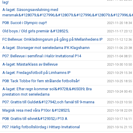
lag!
A-laget: Säsongsavslutning med
mersmak&#128079;&#127996;&#128079;&#127996;&#128079;&#127996;&#
P08: Succé i Olympic cup!!
2021-11-20 18:34
Old boys / Old girls premiär &#128525;
2021-11-17 23:12
FC Bellevue: Omklädningsrum på gång på Mellanhedens IP
2021-11-12 12:36
A-laget: Storseger mot serieledarna IFK Klagshamn
2021-11-06 23:38
P07: Bellevue i semifinal i Halör Invitational P14
2021-11-04 08:51
A-laget: Mästarklass av Bellevue
2021-10-30 10:50
A-laget: Fredagsfotboll på Limhamns IP
2021-10-29 15:34
P08: Tack Tobbe för fem strålande fotbollsår!
2021-10-25 18:55
A-laget: Efter regn kommer sol&#9728;&#65039; Bra
2021-10-24 00:45
prestation mot serieledarna
P07: Grattis till Guldet&#127942;och farväl till 9-manna
2021-10-23 10:50
Magisk resa med våra P10or &#128525;
2021-10-18 22:09
P08: Grattis till silvret&#129352;i P13 A
2021-10-17 16:11
P07: Härlig fotbollslördag i Hittarp Invitational
2021-10-16 21:15