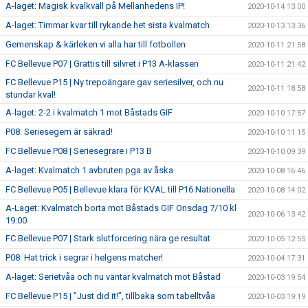
A-laget: Magisk kvalkväll på Mellanhedens IP!
2020-10-14 13:00
A-laget: Timmar kvar till rykande het sista kvalmatch
2020-10-13 13:36
Gemenskap & kärleken vi alla har till fotbollen
2020-10-11 21:58
FC Bellevue P07 | Grattis till silvret i P13 A-klassen
2020-10-11 21:42
FC Bellevue P15 | Ny trepoängare gav seriesilver, och nu
2020-10-11 18:58
stundar kval!
A-laget: 2-2 i kvalmatch 1 mot Båstads GIF
2020-10-10 17:57
P08: Seriesegern är säkrad!
2020-10-10 11:15
FC Bellevue P08 | Seriesegrare i P13 B
2020-10-10 09:39
A-laget: Kvalmatch 1 avbruten pga av åska
2020-10-08 16:46
FC Bellevue P05 | Bellevue klara för KVAL till P16 Nationella
2020-10-08 14:02
A-Laget: Kvalmatch borta mot Båstads GIF Onsdag 7/10 kl
2020-10-06 13:42
19:00
FC Bellevue P07 | Stark slutforcering nära ge resultat
2020-10-05 12:55
P08: Hat trick i segrar i helgens matcher!
2020-10-04 17:31
A-laget: Serietvåa och nu väntar kvalmatch mot Båstad
2020-10-03 19:54
FC Bellevue P15 | ”Just did it!”, tillbaka som tabelltvåa
2020-10-03 19:19