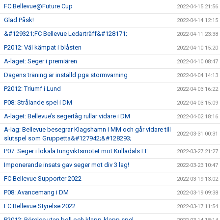
FC Bellevue@Future Cup
2022-04-15 21:56
Glad Påsk!
2022-04-14 12:15
&#129321;FC Bellevue Ledarträff&#128171;
2022-04-11 23:38
P2012: Väl kämpat i blåsten
2022-04-10 15:20
A-laget: Seger i premiären
2022-04-10 08:47
Dagens träning är inställd pga stormvarning
2022-04-04 14:13
P2012: Triumf i Lund
2022-04-03 16:22
P08: Strålande spel i DM
2022-04-03 15:09
A-laget: Bellevue’s segertåg rullar vidare i DM
2022-04-02 18:16
A-lag: Bellevue besegrar Klagshamn i MM och går vidare till
2022-03-31 00:31
slutspel som Gruppetta&#127942;&#128293;
P07: Seger i lokala tungviktsmötet mot Kulladals FF
2022-03-27 21:27
Imponerande insats gav seger mot div 3 lag!
2022-03-23 10:47
FC Bellevue Supporter 2022
2022-03-19 13:02
P08: Avancemang i DM
2022-03-19 09:38
FC Bellevue Styrelse 2022
2022-03-17 11:54
P2012: Rörelse utan boll och klapp-klapp spel