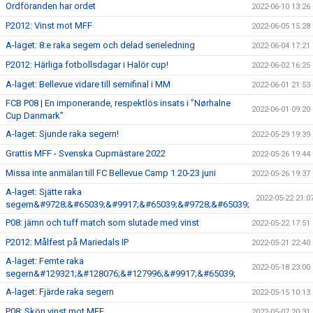
Ordföranden har ordet
2022-06-10 13:26
P2012: Vinst mot MFF
2022-06-05 15:28
A-laget: 8:e raka segern och delad serieledning
2022-06-04 17:21
P2012: Härliga fotbollsdagar i Halör cup!
2022-06-02 16:25
A-laget: Bellevue vidare till semifinal i MM
2022-06-01 21:53
FCB P08 | En imponerande, respektlös insats i ”Nørhalne
2022-06-01 09:20
Cup Danmark”
A-laget: Sjunde raka segern!
2022-05-29 19:39
Grattis MFF - Svenska Cupmästare 2022
2022-05-26 19:44
Missa inte anmälan till FC Bellevue Camp 1 20-23 juni
2022-05-26 19:37
A-laget: Sjätte raka
2022-05-22 21:0
segern&#9728;&#65039;&#9917;&#65039;&#9728;&#65039;
P08: jämn och tuff match som slutade med vinst
2022-05-22 17:51
P2012: Målfest på Mariedals IP
2022-05-21 22:40
A-laget: Femte raka
2022-05-18 23:00
segern&#129321;&#128076;&#127996;&#9917;&#65039;
A-laget: Fjärde raka segern
2022-05-15 10:13
P08: Skön vinst mot MFF
2022-05-07 20:31