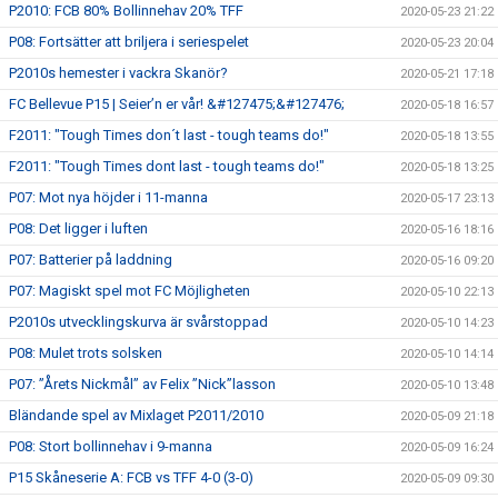
P2010: FCB 80% Bollinnehav 20% TFF
2020-05-23 21:22
P08: Fortsätter att briljera i seriespelet
2020-05-23 20:04
P2010s hemester i vackra Skanör?
2020-05-21 17:18
FC Bellevue P15 | Seier’n er vår! &#127475;&#127476;
2020-05-18 16:57
F2011: "Tough Times don´t last - tough teams do!"
2020-05-18 13:55
F2011: "Tough Times dont last - tough teams do!"
2020-05-18 13:25
P07: Mot nya höjder i 11-manna
2020-05-17 23:13
P08: Det ligger i luften
2020-05-16 18:16
P07: Batterier på laddning
2020-05-16 09:20
P07: Magiskt spel mot FC Möjligheten
2020-05-10 22:13
P2010s utvecklingskurva är svårstoppad
2020-05-10 14:23
P08: Mulet trots solsken
2020-05-10 14:14
P07: ”Årets Nickmål” av Felix ”Nick”lasson
2020-05-10 13:48
Bländande spel av Mixlaget P2011/2010
2020-05-09 21:18
P08: Stort bollinnehav i 9-manna
2020-05-09 16:24
P15 Skåneserie A: FCB vs TFF 4-0 (3-0)
2020-05-09 09:30