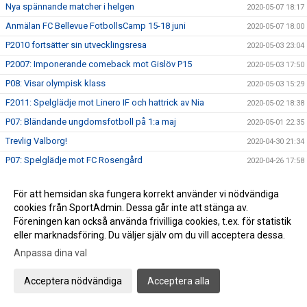
Nya spännande matcher i helgen
2020-05-07 18:17
Anmälan FC Bellevue FotbollsCamp 15-18 juni
2020-05-07 18:00
P2010 fortsätter sin utvecklingsresa
2020-05-03 23:04
P2007: Imponerande comeback mot Gislöv P15
2020-05-03 17:50
P08: Visar olympisk klass
2020-05-03 15:29
F2011: Spelglädje mot Linero IF och hattrick av Nia
2020-05-02 18:38
P07: Bländande ungdomsfotboll på 1:a maj
2020-05-01 22:35
Trevlig Valborg!
2020-04-30 21:34
P07: Spelglädje mot FC Rosengård
2020-04-26 17:58
P08: Släpp fotbollskillarna loss, det är vår!
2020-04-26 15:06
För att hemsidan ska fungera korrekt använder vi nödvändiga
F2011: Tjejerna imponerar i hemmadebuten
2020-04-26 14:50
cookies från SportAdmin. Dessa går inte att stänga av.
P2010 maskinen åter i bruk.
2020-04-26 12:47
Föreningen kan också använda frivilliga cookies, t.ex. för statistik
eller marknadsföring. Du väljer själv om du vill acceptera dessa.
P15 I På behörigt avstånd från publik och motståndare
2020-04-26 00:37
Anpassa dina val
P07: Strålande 11-manna debut
2020-04-25 15:16
Uppdaterade riktlinjer: Ingen publik på matcherna i helgen!
2020-04-24 15:33
Acceptera nödvändiga
Acceptera alla
FC Bellevue FotbollsCamp - Anmälan öppen!
2020-04-21 12:11