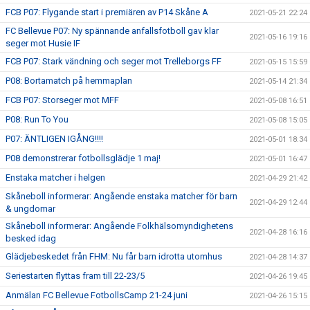
FCB P07: Flygande start i premiären av P14 Skåne A
2021-05-21 22:24
FC Bellevue P07: Ny spännande anfallsfotboll gav klar
2021-05-16 19:16
seger mot Husie IF
FCB P07: Stark vändning och seger mot Trelleborgs FF
2021-05-15 15:59
P08: Bortamatch på hemmaplan
2021-05-14 21:34
FCB P07: Storseger mot MFF
2021-05-08 16:51
P08: Run To You
2021-05-08 15:05
P07: ÄNTLIGEN IGÅNG!!!!
2021-05-01 18:34
P08 demonstrerar fotbollsglädje 1 maj!
2021-05-01 16:47
Enstaka matcher i helgen
2021-04-29 21:42
Skåneboll informerar: Angående enstaka matcher för barn
2021-04-29 12:44
& ungdomar
Skåneboll informerar: Angående Folkhälsomyndighetens
2021-04-28 16:16
besked idag
Glädjebeskedet från FHM: Nu får barn idrotta utomhus
2021-04-28 14:37
Seriestarten flyttas fram till 22-23/5
2021-04-26 19:45
Anmälan FC Bellevue FotbollsCamp 21-24 juni
2021-04-26 15:15