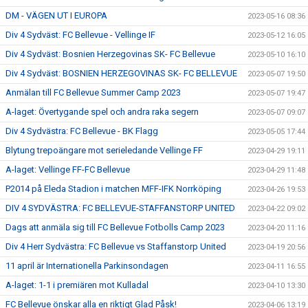
DM - VÄGEN UT I EUROPA
2023-05-16 08:36
Div 4 Sydväst: FC Bellevue - Vellinge IF
2023-05-12 16:05
Div 4 Sydväst: Bosnien Herzegovinas SK- FC Bellevue
2023-05-10 16:10
Div 4 Sydväst: BOSNIEN HERZEGOVINAS SK- FC BELLEVUE
2023-05-07 19:50
Anmälan till FC Bellevue Summer Camp 2023
2023-05-07 19:47
A-laget: Övertygande spel och andra raka segern
2023-05-07 09:07
Div 4 Sydvästra: FC Bellevue - BK Flagg
2023-05-05 17:44
Blytung trepoängare mot serieledande Vellinge FF
2023-04-29 19:11
A-laget: Vellinge FF-FC Bellevue
2023-04-29 11:48
P2014 på Eleda Stadion i matchen MFF-IFK Norrköping
2023-04-26 19:53
DIV 4 SYDVÄSTRA: FC BELLEVUE-STAFFANSTORP UNITED
2023-04-22 09:02
Dags att anmäla sig till FC Bellevue Fotbolls Camp 2023
2023-04-20 11:16
Div 4 Herr Sydvästra: FC Bellevue vs Staffanstorp United
2023-04-19 20:56
11 april är Internationella Parkinsondagen
2023-04-11 16:55
A-laget: 1-1 i premiären mot Kulladal
2023-04-10 13:30
FC Bellevue önskar alla en riktigt Glad Påsk!
2023-04-06 13:19