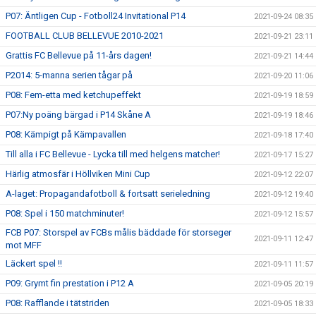
P07: Äntligen Cup - Fotboll24 Invitational P14
2021-09-24 08:35
FOOTBALL CLUB BELLEVUE 2010-2021
2021-09-21 23:11
Grattis FC Bellevue på 11-års dagen!
2021-09-21 14:44
P2014: 5-manna serien tågar på
2021-09-20 11:06
P08: Fem-etta med ketchupeffekt
2021-09-19 18:59
P07:Ny poäng bärgad i P14 Skåne A
2021-09-19 18:46
P08: Kämpigt på Kämpavallen
2021-09-18 17:40
Till alla i FC Bellevue - Lycka till med helgens matcher!
2021-09-17 15:27
Härlig atmosfär i Höllviken Mini Cup
2021-09-12 22:07
A-laget: Propagandafotboll & fortsatt serieledning
2021-09-12 19:40
P08: Spel i 150 matchminuter!
2021-09-12 15:57
FCB P07: Storspel av FCBs målis bäddade för storseger
2021-09-11 12:47
mot MFF
Läckert spel !!
2021-09-11 11:57
P09: Grymt fin prestation i P12 A
2021-09-05 20:19
P08: Rafflande i tätstriden
2021-09-05 18:33