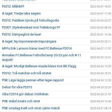
P2012: Målrikt!!!
2022-05-07 18:31
A-laget: Tredje raka segern
2022-05-07 17:40
P2012: Publiken bjöds på fotbollsgodis
2022-05-05 22:27
P2007: Styrkebesked mot Trelleborgs FF
2022-05-02 08:59
P2012: Kämpaglöd de luxe!
2022-05-01 14:36
A-laget: Ny imponerande trepoängare
2022-04-29 23:11
MFFs Erik Larsson tränar med FC Bellevue P2014
2022-04-27 17:37
Anmälan FC Bellevue FotbollsCamp 20-23 juni och 8-11
2022-04-25 14:21
augusti
A-laget: Modigt Bellevue visade klass mot BK Flagg
2022-04-24 19:20
P2012: Två matcher och två vinster
2022-04-24 18:31
P08: Läge lägga pennan efter läger-rapport
2022-04-24 12:20
Debut för våra P2015
2022-04-23 22:23
Våra F2014 gör debut i Höllviken
2022-04-23 21:47
P08: stabil insats och vinst
2022-04-23 15:46
P08: onsdag kväll och vinst i jämn match
2022-04-21 08:14