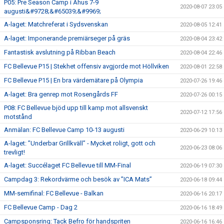
P05: Pre Season Camp i Åhus 7-9
2020-08-07 23:05
augusti&#9728;&#65039;&#9969;
A-laget: Matchreferat i Sydsvenskan
2020-08-05 12:41
A-laget: Imponerande premiärseger på gräs
2020-08-04 23:42
Fantastisk avslutning på Ribban Beach
2020-08-04 22:46
FC Bellevue P15 | Stekhet offensiv avgjorde mot Höllviken
2020-08-01 22:58
FC Bellevue P15 | En bra värdemätare på Olympia
2020-07-26 19:46
A-laget: Bra genrep mot Rosengårds FF
2020-07-26 00:15
P08: FC Bellevue bjöd upp till kamp mot allsvenskt
2020-07-12 17:56
motstånd
Anmälan: FC Bellevue Camp 10-13 augusti
2020-06-29 10:13
A-laget: ”Underbar Grillkväll” - Mycket roligt, gott och
2020-06-23 08:06
trevligt!
A-laget: Succélaget FC Bellevue till MM-Final
2020-06-19 07:30
Campdag 3: Rekordvärme och besök av ”ICA Mats”
2020-06-18 09:44
MM-semifinal: FC Bellevue - Balkan
2020-06-16 20:17
FC Bellevue Camp - Dag 2
2020-06-16 18:49
Campsponsring: Tack Befro för handspriten
2020-06-16 16:46