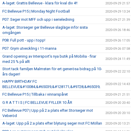
A-laget: Grattis Bellevue - klara för kval div 4!!
2020-09-29 21:57
FC Bellevue P15 | Monday Night Football
2020-09-29 13:24
P07: Seger mot MFF och upp i serieledning
2020-09-27 21:39
A-laget: Storseger ger Bellevue slagläge inför sista
2020-09-26 18:46
omgången
P08: Full pott - upp i topp!
2020-09-26 17:05
P07: Grym utveckling i 11-manna
2020-09-26 07:58
Grand opening av Intersport’s nya butik på Mobilia - firar
2020-09-24 11:49
med 25 % på allt
Stort tack familjen Malmsten för ert generösa bidrag på 10-
2020-09-22 22:10
års dagen!
HAPPY BIRTHDAY FC
2020-09-22 14:43
BELLEVUE&#10084;&#65039;&#128171;&#9728;&#65039;
FC Bellevue P15 | Tillbaka i vinnarspåret
2020-09-21 21:51
G R A T T I S | FC BELLEVUE FYLLER 10 ÅR
2020-09-20 20:40
FC Bellevue P07 | Upp på 2:a plats efter Storseger mot
2020-09-20 20:10
Veberöd
A-laget: Upp på 2:a plats efter blytung seger mot FC Möllan
2020-09-20 13:21