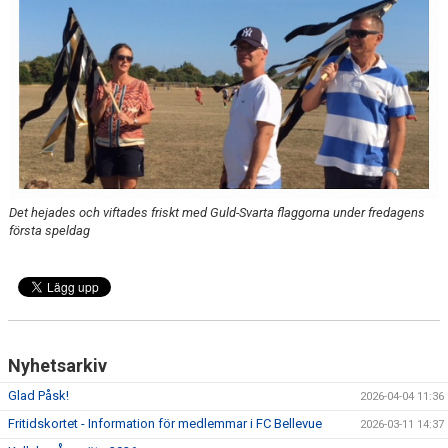
KLÄDBESTÄLLNING
SPONSORER
KLUBBMAGASIN
NATIONELLA SPELFORMER
Det hejades och viftades friskt med Guld-Svarta flaggorna under fredagens
PROVTRÄNING
första speldag
SKADEBEHANDLING
VÄRDEGRUND
FOTBOLLSCAMP 2026
Nyhetsarkiv
TRÄNARUTBILDNING
Glad Påsk!
2026-04-04 11:36
Fritidskortet - Information för medlemmar i FC Bellevue
2026-03-11 14:37
SUPPORTERPRYLAR