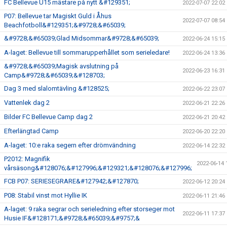
FC Bellevue U15 mästare på nytt &#129351;
2022-07-07 22:02
P07: Bellevue tar Magiskt Guld i Åhus
2022-07-07 08:54
Beachfotboll&#129351;&#9728;&#65039;
&#9728;&#65039;Glad Midsommar&#9728;&#65039;
2022-06-24 15:15
A-laget: Bellevue till sommarupperhållet som serieledare!
2022-06-24 13:36
&#9728;&#65039;Magisk avslutning på
2022-06-23 16:31
Camp&#9728;&#65039;&#128703;
Dag 3 med slalomtävling &#128525;
2022-06-22 23:07
Vattenlek dag 2
2022-06-21 22:26
Bilder FC Bellevue Camp dag 2
2022-06-21 20:42
Efterlängtad Camp
2022-06-20 22:20
A-laget: 10:e raka segern efter drömvändning
2022-06-14 22:32
P2012: Magnifik
2022-06-14 
vårsäsong&#128076;&#127996;&#129321;&#128076;&#127996;
FCB P07: SERIESEGRARE&#127942;&#127870;
2022-06-12 20:24
P08: Stabil vinst mot Hyllie IK
2022-06-11 21:46
A-laget: 9 raka segrar och serieledning efter storseger mot
2022-06-11 17:37
Husie IF&#128171;&#9728;&#65039;&#9757;&