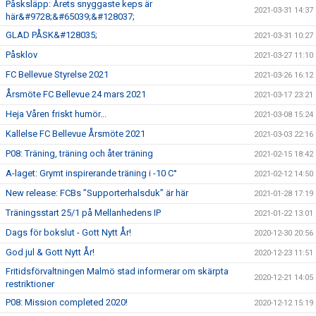
Påsksläpp: Årets snyggaste keps är
2021-03-31 14:37
här&#9728;&#65039;&#128037;
GLAD PÅSK&#128035;
2021-03-31 10:27
Påsklov
2021-03-27 11:10
FC Bellevue Styrelse 2021
2021-03-26 16:12
Årsmöte FC Bellevue 24 mars 2021
2021-03-17 23:21
Heja Våren friskt humör...
2021-03-08 15:24
Kallelse FC Bellevue Årsmöte 2021
2021-03-03 22:16
P08: Träning, träning och åter träning
2021-02-15 18:42
A-laget: Grymt inspirerande träning i -10 C°
2021-02-12 14:50
New release: FCBs ”Supporterhalsduk” är här
2021-01-28 17:19
Träningsstart 25/1 på Mellanhedens IP
2021-01-22 13:01
Dags för bokslut - Gott Nytt År!
2020-12-30 20:56
God jul & Gott Nytt År!
2020-12-23 11:51
Fritidsförvaltningen Malmö stad informerar om skärpta
2020-12-21 14:05
restriktioner
P08: Mission completed 2020!
2020-12-12 15:19