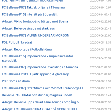
P08: I en ny träningsmatch mot lokalrivalen
2020-09-19 14:01
FC Bellevue P07 | Taktisk briljans i 11-manna
2020-09-19 10:07
FC Bellevue P15 | Inte lätt på Söderslätt
2020-09-14 07:49
A-laget: Viktig bortapoäng bärgad mot Bosna
2020-09-12 22:02
A-laget: Bellevue visade mästarklass
2020-09-06 20:49
FC Bellevue P07 | VILKEN UNDERBAR MORGON
2020-09-06 20:00
P08: Fotboll i kvadrat
2020-09-05 19:39
A-laget: Reportage i Fotbollshörnan
2020-09-05 15:52
FC Bellevue P15 | Imponerande kämpainsats inför
2020-09-04 23:31
storpublik
FC Bellevue P07 | Imponerande utveckling i 11-manna
2020-08-31 09:53
FC Bellevue F2011 | Hjärtklappning & glädjerop
2020-08-31 09:08
P08: Som i en dröm
2020-08-30 18:59
FC Bellevue P07 | Straffdrama och 2-2 mot Trelleborgs FF
2020-08-29 19:26
Bellevue P15 | Blixtar och dunder, magiska under!
2020-08-29 18:42
A-laget: Bellevue upp i delad serieledning i omgång 5
2020-08-28 23:53
A-laget: FC Bellevue’s ”IBRA GOAL” på SPORTS BIBLE
2020-08-25 22:21