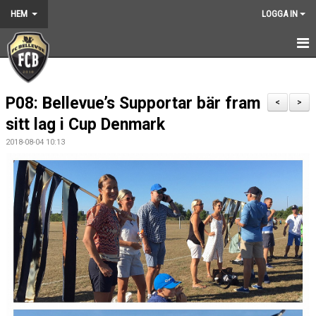
HEM
LOGGA IN
HEM
P08: Bellevue’s Supportar bär fram
NYHETER
<
>
sitt lag i Cup Denmark
GRUNDARNA
2018-08-04 10:13
KONTAKT
KALENDER
BILDGALLERI
DOKUMENT
VÅRA LAG
MEDLEMSKAP