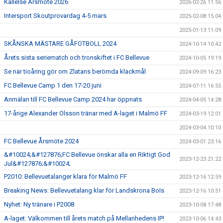
Kallelse Årsmöte 2026
2026-02-26 11:56
GÅBOLL
Intersport Skoutprovardag 4-5 mars
2025-02-08 15:04
2025-01-13 11:09
PROJEKT
SKÅNSKA MÄSTARE GÅFOTBOLL 2024
2024-10-14 10:42
DOMARE
Årets sista seriematch och tronskiftet i FC Bellevue
2024-10-05 19:19
Se när tioåring gör om Zlatans berömda klackmål
2024-09-09 16:23
GYMKORT NORDIC WELLNESS
FC Bellevue Camp 1 den 17-20 juni
2024-07-11 16:55
FYSTRÄNING
Anmälan till FC Bellevue Camp 2024 har öppnats
2024-04-05 14:28
17-årige Alexander Olsson tränar med A-laget i Malmö FF
2024-03-19 12:01
POLICY SOCIALA MEDIER
2024-03-04 10:10
FC Bellevue Årsmöte 2024
FRITIDSKORTET 2026
2024-03-01 23:16
&#10024;&#127876;FC Bellevue önskar alla en Riktigt God
2023-12-23 21:22
Jul&#127876;&#10024;
P2010: Bellevuetalanger klara för Malmö FF
2023-12-16 12:59
Breaking News: Bellevuetalang klar för Landskrona BoIs
2023-12-16 10:51
Nyhet: Ny tränare i P2008
2023-10-08 17:48
A-laget: Välkommen till årets match på Mellanhedens IP!
2023-10-06 14:43