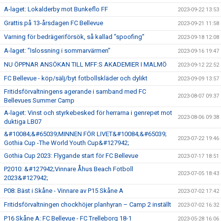
A-laget: Lokalderby mot Bunkeflo FF
2023-09-22 13:53
Grattis på 13-årsdagen FC Bellevue
2023-09-21 11:58
Varning för bedrägeriförsök, så kallad ”spoofing”
2023-09-18 12:08
A-laget: ”Islossning i sommarvärmen”
2023-09-16 19:47
NU ÖPPNAR ANSÖKAN TILL MFF:S AKADEMIER I MALMÖ
2023-09-12 22:52
FC Bellevue - köp/sälj/byt fotbollskläder och dylikt
2023-09-09 13:57
Fritidsförvaltningens agerande i samband med FC
2023-08-07 09:37
Bellevues Summer Camp
A-laget: Vinst och styrkebesked för herrarna i genrepet mot
2023-08-06 09:38
duktiga LB07
&#10084;&#65039;MINNEN FÖR LIVET&#10084;&#65039;
2023-07-22 19:46
Gothia Cup -The World Youth Cup&#127942;
Gothia Cup 2023: Flygande start för FC Bellevue
2023-07-17 18:51
P2010: &#127942;Vinnare Åhus Beach Fotboll
2023-07-05 18:43
2023&#127942;
P08: Bäst i Skåne - Vinnare av P15 Skåne A
2023-07-02 17:42
Fritidsförvaltningen chockhöjer planhyran – Camp 2 inställt
2023-07-02 16:32
P16 Skåne A: FC Bellevue - FC Trelleborg 18-1
2023-05-28 16:06