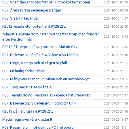
P08: Snart dags för storfotboll i Fotboll24 Invitational
2021-10-16 01:43
P07: Årets första serieseger bärgad
2021-10-16 00:58
P08: Visar fin laganda
2021-10-10 14:27
P2012 visade stor potential &#128525;
2021-10-09 20:20
A-laget: Bellevue dominerar mot Staffanstorp men förlorar
2021-10-09 19:23
efter två drömmål
F2012: ”Tigerpress” avgjorde mot Malmö City
2021-10-09 17:45
P07: Bellevue ”on fire” i P14 Skåne A&#128293;
2021-10-06 22:10
P08: I regn, ösregn och slutligen skyfall
2021-10-05 21:05
P08: En härlig fotbollshelg
2021-10-03 21:01
P07: Målfyrverkeri mot Höllviken och en sexmålsskytt
2021-10-03 19:05
P07: Tung seger i P14 Skåne A
2021-10-02 21:22
P08: Teambuilding i vackra Häckeberga naturreservat
2021-09-27 17:47
P07: Bellevue top 3 defensivt i Fotboll24 U14
2021-09-27 11:28
P2013 på naturgräs &#128525;
2021-09-26 21:16
Medaljregn över våra knattar !!
2021-09-26 16:37
P08: Rysarmatch mot duktiga FC Trelleborg
2021-09-25 15:21