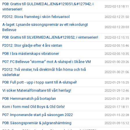
P08: Grattis till GULDMEDALJEN&#129351;&#127942; i
2022-02-13 18:11
vinterserien!
P2012: Stora framsteg i skön februarisol
2022-02-12 21:50
A-laget: Lysande säsongspremiär av ett rekordungt
2022-02-12 20:03
Bellevue
P08: Grattis till SILVERMEDALJEN&#129352; i vinterserien!
2022-02-12 15:15
P2012: Stor glädje efter 4 års väntan
2022-02-05 15:46
P08: I bra mästerskaps vibrationer
2022-02-05 10:35
P07: FC Bellevue ”stormar” mot A-slutspel i Skåne VM
2022-01-30 23:26
P2012: Två vinster, två direktmål från hörna och två
2022-01-30 21:06
väderlekar
P08: Full pott - upp i topp samt till A-slutspel!
2022-01-29 15:25
Vi söker Materialförvaltare till vårt herrlag!
2022-01-29 12:46
P08: Hemmamatch på bortaplan
2022-01-21 21:39
Kom i form med Old Boys & Old Girls!
2022-01-17 18:11
P07: Imponerande start på säsongen 2022
2022-01-15 22:28
P08: Säsongspremiär & julgranshämtning
2022-01-09 15:12