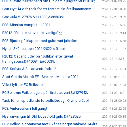
FC Bellevue P08 tar hand om Din gamla julgran&#127876;
2022-01-02 09:25
Gott Nytt År och tack för ett fantastiskt år tillsammans!
2021-12-31 10:30
God Jul&#127876;&#11088;&#65039;
2021-12-23 19:59
P08: Mission completed 2021!
2021-12-19 15:35
P2012: ”Ett spel utöver det vanliga”
2021-12-18 19:14
P08: Bjuder på klappar med guldsvart julsnöre
2021-12-18 15:38
Nyhet: Skånecupen 2021/2022 ställs in
2021-12-17 11:27
P2012: Oscar bjuder på ”Julfika” efter grymt
2021-12-14 22:51
träningspass&#10084;&#65039;
P08: Snöyra & 3:e adventsfotboll!
2021-12-12 14:54
Stort Grattis Malmö FF - Svenska Mästare 2021
2021-12-05 21:51
Vilket lyft för FC Bellevue!
2021-12-02 14:23
FC Bellevue Fotbollsgala på första advent&#127942;
2021-11-29 18:01
Tack för en sprudlande fotbollslördag i Olympic Cup!
2021-11-28 00:03
P08: Vinterserien i full gång!
2021-11-26 22:25
Nya värvningar till Old boys / Old girls &#128525;
2021-11-25 00:15
P07: Bellevue dominerar mot Skånes högst rankade 14-års
2021-11-20 22:25