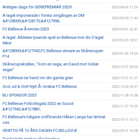
Äntligen dags för SERIEPREMIÄR 2023!
2023-04-05 17:29
A-laget imponerade i första omgången av DM
2023-03-05 11:43
&#128009;&#128170;&#127996;
FC Bellevue Årsmöte 2023
2023-03-01 22:41
A-laget: Alldeles lysande spel av Bellevue mot div 3 laget
2023-02-25 18:27
Nike!
&#128009;&#127942;FC Bellevue vinnare av Skånecupen
2023-01-06 14:24
P14
Skånecupskrällen, ”Som en saga, en David mot Goliat-
2022-12-27 20:03
seger”
FC Bellevue tar hand om din gamla gran
2022-12-21 21:27
God Jul & Gott Nytt År önskar FC Bellevue
2022-12-20 20:47
BLI SPONSOR 2023
2022-11-28 16:38
FC Bellevue Fotbollsgala 2022 en Succé
2022-11-27 10:29
&#127942;&#127881;
FC Bellevue’s tidigare ordförande Håkan Lange har lämnat
2022-10-11 16:12
oss
GRATTIS PÅ 12-ÅRS DAGEN FC BELLEVUE
2022-09-21 10:28
Trevlig helg önskar våra kreativa