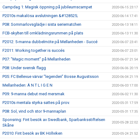
Campdag 1: Magisk öppning på jubileumscampet
2020-06-15 23:17
P2010s makalösa avslutningen &#128525;
2020-06-14 17:41
P08: Sommarlovsglädje i sista seriematchen
2020-06-13 18:11
FCB-skylten till omklädningsrummen på plats
2020-06-13 11:30
P2012: 5-manna dubbelmöte på Mellanheden - Succé
2020-06-07 23:41
F2011: Working together is succés
2020-06-07 23:01
P07: ”Magic moment” på Mellanheden
2020-06-07 21:54
P08: Under svensk flagg
2020-06-06 20:19
P05: FC Bellevue värvar ”legenden” Bosse Augustsson
2020-06-04 21:19
Mellanheden: Ä N T L I G E N
2020-06-03 17:00
P09: 9-manna debut med mersmak
2020-06-02 11:30
P2010s mentala styrka sattes på prov.
2020-05-31 17:59
P08: Sol, vind och stor 9-mannaplan
2020-05-31 17:35
Sponsring: Fint besök av Swedbank, Sparbanksstiftelsen
2020-05-28 22:02
Skåne
P2010: Fint besök av BK Höllviken
2020-05-24 21:52