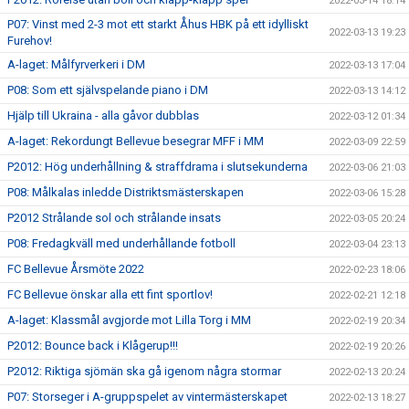
2022-03-14 18:14
P07: Vinst med 2-3 mot ett starkt Åhus HBK på ett idylliskt
2022-03-13 19:23
Furehov!
A-laget: Målfyrverkeri i DM
2022-03-13 17:04
P08: Som ett självspelande piano i DM
2022-03-13 14:12
Hjälp till Ukraina - alla gåvor dubblas
2022-03-12 01:34
A-laget: Rekordungt Bellevue besegrar MFF i MM
2022-03-09 22:59
P2012: Hög underhållning & straffdrama i slutsekunderna
2022-03-06 21:03
P08: Målkalas inledde Distriktsmästerskapen
2022-03-06 15:28
P2012 Strålande sol och strålande insats
2022-03-05 20:24
P08: Fredagkväll med underhållande fotboll
2022-03-04 23:13
FC Bellevue Årsmöte 2022
2022-02-23 18:06
FC Bellevue önskar alla ett fint sportlov!
2022-02-21 12:18
A-laget: Klassmål avgjorde mot Lilla Torg i MM
2022-02-19 20:34
P2012: Bounce back i Klågerup!!!
2022-02-19 20:26
P2012: Riktiga sjömän ska gå igenom några stormar
2022-02-13 20:24
P07: Storseger i A-gruppspelet av vintermästerskapet
2022-02-13 18:27