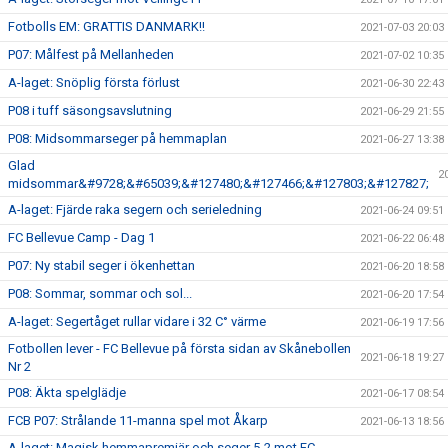
Fotbolls EM: GRATTIS DANMARK!!
2021-07-03 20:03
P07: Målfest på Mellanheden
2021-07-02 10:35
A-laget: Snöplig första förlust
2021-06-30 22:43
P08 i tuff säsongsavslutning
2021-06-29 21:55
P08: Midsommarseger på hemmaplan
2021-06-27 13:38
Glad
2
midsommar&#9728;&#65039;&#127480;&#127466;&#127803;&#127827;
A-laget: Fjärde raka segern och serieledning
2021-06-24 09:51
FC Bellevue Camp - Dag 1
2021-06-22 06:48
P07: Ny stabil seger i ökenhettan
2021-06-20 18:58
P08: Sommar, sommar och sol...
2021-06-20 17:54
A-laget: Segertåget rullar vidare i 32 C° värme
2021-06-19 17:56
Fotbollen lever - FC Bellevue på första sidan av Skånebollen
2021-06-18 19:27
Nr 2
P08: Äkta spelglädje
2021-06-17 08:54
FCB P07: Strålande 11-manna spel mot Åkarp
2021-06-13 18:56
A-laget: Magisk hemmapremiär och seger 5-2 mot FC