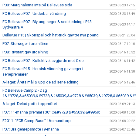
P08: Marginalerna inte på Bellevues sida
2020-08-23 17:15
FC Bellevue P07 | Underbar vändning
2020-08-23 16:49
FC Bellevue P07 | Blytung seger & serieledning i P13
2020-08-23 14:17
Sydvästra A
Bellevue P15 | Skönspel och hat-trick gav tre nya poäng
2020-08-21 23:04
P07: Storseger i premiären
2020-08-17 10:10
P08: Rivstart gav utdelning
2020-08-16 16:32
FC Bellevue P07 | Kollektivet avgjorde mot Oxie
2020-08-16 11:42
FC Bellevue P15 | Heroisk vändning gav seger i
2020-08-16 11:38
seriepremiären
A-laget: Årets mål & upp delad serieledning
2020-08-15 12:46
FC Bellevue Camp 2 - Dag
1&#9728;&#65039;&#9728;&#65039;&#9728;&#65039;&#9728;&#65039;&#9
A-laget: Delad pott i toppmötet
2020-08-09 21:13
P07: 11-manna premiär i 30° C&#9728;&#65039;&#9969;
2020-08-08 16:00
F2011: ”FCB Camp Base” i Asmundtorp
2020-08-08 09:22
P07: Bra genrepsmöte i 9-manna
2020-08-07 23:46