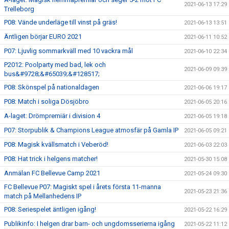
2021-06-13 17:29
Trelleborg
P08: Vände underläge till vinst på gräs!
2021-06-13 13:51
Äntligen börjar EURO 2021
2021-06-11 10:52
P07: Ljuvlig sommarkväll med 10 vackra mål
2021-06-10 22:34
P2012: Poolparty med bad, lek och
2021-06-09 09:39
bus&#9728;&#65039;&#128517;
P08: Skönspel på nationaldagen
2021-06-06 19:17
P08: Match i soliga Dösjöbro
2021-06-05 20:16
A-laget: Drömpremiär i division 4
2021-06-05 19:18
P07: Storpublik & Champions League atmosfär på Gamla IP
2021-06-05 09:21
P08: Magisk kvällsmatch i Veberöd!
2021-06-03 22:03
P08: Hat trick i helgens matcher!
2021-05-30 15:08
Anmälan FC Bellevue Camp 2021
2021-05-24 09:30
FC Bellevue P07: Magiskt spel i årets första 11-manna
2021-05-23 21:36
match på Mellanhedens IP
P08: Seriespelet äntligen igång!
2021-05-22 16:29
Publikinfo: I helgen drar barn- och ungdomsserierna igång
2021-05-22 11:12