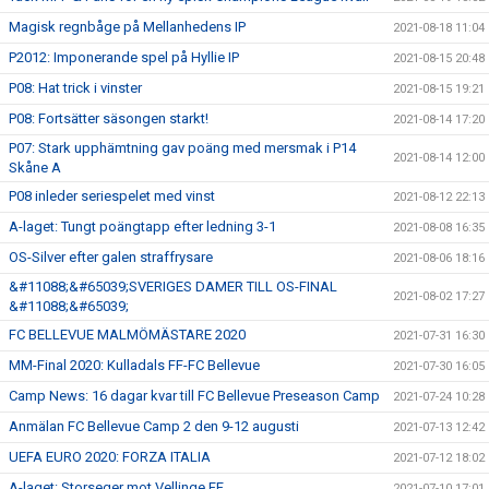
Magisk regnbåge på Mellanhedens IP
2021-08-18 11:04
P2012: Imponerande spel på Hyllie IP
2021-08-15 20:48
P08: Hat trick i vinster
2021-08-15 19:21
P08: Fortsätter säsongen starkt!
2021-08-14 17:20
P07: Stark upphämtning gav poäng med mersmak i P14
2021-08-14 12:00
Skåne A
P08 inleder seriespelet med vinst
2021-08-12 22:13
A-laget: Tungt poängtapp efter ledning 3-1
2021-08-08 16:35
OS-Silver efter galen straffrysare
2021-08-06 18:16
&#11088;&#65039;SVERIGES DAMER TILL OS-FINAL
2021-08-02 17:27
&#11088;&#65039;
FC BELLEVUE MALMÖMÄSTARE 2020
2021-07-31 16:30
MM-Final 2020: Kulladals FF-FC Bellevue
2021-07-30 16:05
Camp News: 16 dagar kvar till FC Bellevue Preseason Camp
2021-07-24 10:28
Anmälan FC Bellevue Camp 2 den 9-12 augusti
2021-07-13 12:42
UEFA EURO 2020: FORZA ITALIA
2021-07-12 18:02
A-laget: Storseger mot Vellinge FF
2021-07-10 17:01