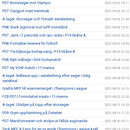
P07: Bortaseger mot Olympic
2021-09-05 18:11
P07: Oavgjort med mersmak
2021-09-04 22:12
A-laget: Storseger och fortsatt serieledning
2021-09-04 21:44
P08: Stark lagmoral mot tufft motstånd
2021-09-04 10:41
P07: Jämt i 2 perioder och ras i sista i P14 Skåne A
2021-09-02 23:22
P08: Fortsätter leverera fin fotboll
2021-09-02 18:49
P07: Tre blytunga bortapoäng i P14 Skåne A
2021-08-30 21:43
P08: Nytt målregn i blöt bortamatch
2021-08-28 16:40
P07: Ny VOW match i 11-manna
2021-08-28 14:52
A-laget: Bellevue upp i serieledning efter seger i tidig
2021-08-28 09:19
seriefinal
Grattis MFF till avancemanget i Champions League
2021-08-25 16:15
FCB P07 | Formidabel insats i 11-manna
2021-08-22 22:25
A-laget: Glädjen på topp efter storseger
2021-08-21 19:23
P09: Grym upphämtning på Österlen
2021-08-21 17:22
P07: Mardrömsstart och stolpe ut fällde avgörande
2021-08-20 00:11
Tack MFF & Fans för en ny episk Champions League kväll
2021-08-19 13:02