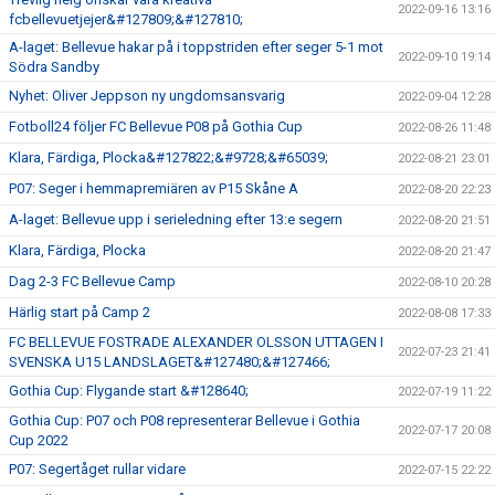
2022-09-16 13:16
fcbellevuetjejer&#127809;&#127810;
A-laget: Bellevue hakar på i toppstriden efter seger 5-1 mot
2022-09-10 19:14
Södra Sandby
Nyhet: Oliver Jeppson ny ungdomsansvarig
2022-09-04 12:28
Fotboll24 följer FC Bellevue P08 på Gothia Cup
2022-08-26 11:48
Klara, Färdiga, Plocka&#127822;&#9728;&#65039;
2022-08-21 23:01
P07: Seger i hemmapremiären av P15 Skåne A
2022-08-20 22:23
A-laget: Bellevue upp i serieledning efter 13:e segern
2022-08-20 21:51
Klara, Färdiga, Plocka
2022-08-20 21:47
Dag 2-3 FC Bellevue Camp
2022-08-10 20:28
Härlig start på Camp 2
2022-08-08 17:33
FC BELLEVUE FOSTRADE ALEXANDER OLSSON UTTAGEN I
2022-07-23 21:41
SVENSKA U15 LANDSLAGET&#127480;&#127466;
Gothia Cup: Flygande start &#128640;
2022-07-19 11:22
Gothia Cup: P07 och P08 representerar Bellevue i Gothia
2022-07-17 20:08
Cup 2022
P07: Segertåget rullar vidare
2022-07-15 22:22