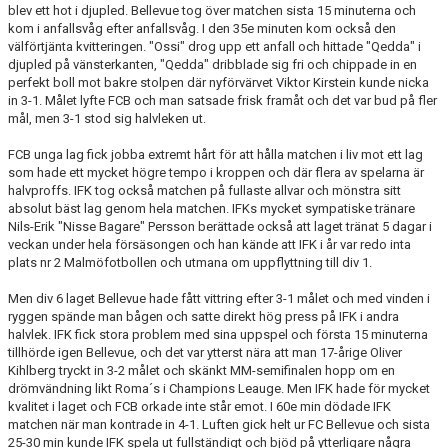
blev ett hot i djupled. Bellevue tog över matchen sista 15 minuterna och
GÅBOLL
kom i anfallsvåg efter anfallsvåg. I den 35e minuten kom också den
välförtjänta kvitteringen. "Ossi" drog upp ett anfall och hittade "Qedda" i
djupled på vänsterkanten, "Qedda" dribblade sig fri och chippade in en
PROJEKT
perfekt boll mot bakre stolpen där nyförvärvet Viktor Kirstein kunde nicka
in 3-1. Målet lyfte FCB och man satsade frisk framåt och det var bud på fler
DOMARE
mål, men 3-1 stod sig halvleken ut.
FCB unga lag fick jobba extremt hårt för att hålla matchen i liv mot ett lag
GYMKORT NORDIC WELLNESS
som hade ett mycket högre tempo i kroppen och där flera av spelarna är
halvproffs. IFK tog också matchen på fullaste allvar och mönstra sitt
FYSTRÄNING
absolut bäst lag genom hela matchen. IFKs mycket sympatiske tränare
Nils-Erik "Nisse Bagare" Persson berättade också att laget tränat 5 dagar i
POLICY SOCIALA MEDIER
veckan under hela försäsongen och han kände att IFK i år var redo inta
plats nr 2 Malmöfotbollen och utmana om uppflyttning till div 1.
FRITIDSKORTET 2026
Men div 6 laget Bellevue hade fått vittring efter 3-1 målet och med vinden i
ryggen spände man bågen och satte direkt hög press på IFK i andra
halvlek. IFK fick stora problem med sina uppspel och första 15 minuterna
tillhörde igen Bellevue, och det var ytterst nära att man 17-årige Oliver
Kihlberg tryckt in 3-2 målet och skänkt MM-semifinalen hopp om en
drömvändning likt Roma´s i Champions Leauge. Men IFK hade för mycket
kvalitet i laget och FCB orkade inte står emot. I 60e min dödade IFK
matchen när man kontrade in 4-1. Luften gick helt ur FC Bellevue och sista
25-30 min kunde IFK spela ut fullständigt och bjöd på ytterligare några