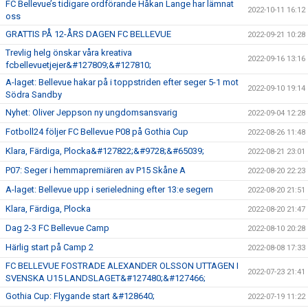
FC Bellevue’s tidigare ordförande Håkan Lange har lämnat
2022-10-11 16:12
oss
GRATTIS PÅ 12-ÅRS DAGEN FC BELLEVUE
2022-09-21 10:28
Trevlig helg önskar våra kreativa
2022-09-16 13:16
fcbellevuetjejer&#127809;&#127810;
A-laget: Bellevue hakar på i toppstriden efter seger 5-1 mot
2022-09-10 19:14
Södra Sandby
Nyhet: Oliver Jeppson ny ungdomsansvarig
2022-09-04 12:28
Fotboll24 följer FC Bellevue P08 på Gothia Cup
2022-08-26 11:48
Klara, Färdiga, Plocka&#127822;&#9728;&#65039;
2022-08-21 23:01
P07: Seger i hemmapremiären av P15 Skåne A
2022-08-20 22:23
A-laget: Bellevue upp i serieledning efter 13:e segern
2022-08-20 21:51
Klara, Färdiga, Plocka
2022-08-20 21:47
Dag 2-3 FC Bellevue Camp
2022-08-10 20:28
Härlig start på Camp 2
2022-08-08 17:33
FC BELLEVUE FOSTRADE ALEXANDER OLSSON UTTAGEN I
2022-07-23 21:41
SVENSKA U15 LANDSLAGET&#127480;&#127466;
Gothia Cup: Flygande start &#128640;
2022-07-19 11:22