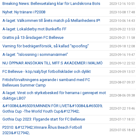
Breaking News: Bellevuetalang klar för Landskrona BoIs
2023-12-16 10:51
Nyhet: Ny tränare i P2008
2023-10-08 17:48
A-laget: Välkommen till årets match på Mellanhedens IP!
2023-10-06 14:43
A-laget: Lokalderby mot Bunkeflo FF
2023-09-22 13:53
Grattis på 13-årsdagen FC Bellevue
2023-09-21 11:58
Varning för bedrägeriförsök, så kallad ”spoofing”
2023-09-18 12:08
A-laget: ”Islossning i sommarvärmen”
2023-09-16 19:47
NU ÖPPNAR ANSÖKAN TILL MFF:S AKADEMIER I MALMÖ
2023-09-12 22:52
FC Bellevue - köp/sälj/byt fotbollskläder och dylikt
2023-09-09 13:57
Fritidsförvaltningens agerande i samband med FC
2023-08-07 09:37
Bellevues Summer Camp
A-laget: Vinst och styrkebesked för herrarna i genrepet mot
2023-08-06 09:38
duktiga LB07
&#10084;&#65039;MINNEN FÖR LIVET&#10084;&#65039;
2023-07-22 19:46
Gothia Cup -The World Youth Cup&#127942;
Gothia Cup 2023: Flygande start för FC Bellevue
2023-07-17 18:51
P2010: &#127942;Vinnare Åhus Beach Fotboll
2023-07-05 18:43
2023&#127942;