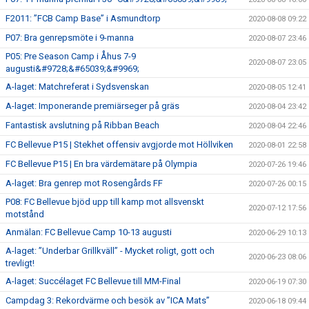
F2011: ”FCB Camp Base” i Asmundtorp
2020-08-08 09:22
P07: Bra genrepsmöte i 9-manna
2020-08-07 23:46
P05: Pre Season Camp i Åhus 7-9
2020-08-07 23:05
augusti&#9728;&#65039;&#9969;
A-laget: Matchreferat i Sydsvenskan
2020-08-05 12:41
A-laget: Imponerande premiärseger på gräs
2020-08-04 23:42
Fantastisk avslutning på Ribban Beach
2020-08-04 22:46
FC Bellevue P15 | Stekhet offensiv avgjorde mot Höllviken
2020-08-01 22:58
FC Bellevue P15 | En bra värdemätare på Olympia
2020-07-26 19:46
A-laget: Bra genrep mot Rosengårds FF
2020-07-26 00:15
P08: FC Bellevue bjöd upp till kamp mot allsvenskt
2020-07-12 17:56
motstånd
Anmälan: FC Bellevue Camp 10-13 augusti
2020-06-29 10:13
A-laget: ”Underbar Grillkväll” - Mycket roligt, gott och
2020-06-23 08:06
trevligt!
A-laget: Succélaget FC Bellevue till MM-Final
2020-06-19 07:30
Campdag 3: Rekordvärme och besök av ”ICA Mats”
2020-06-18 09:44