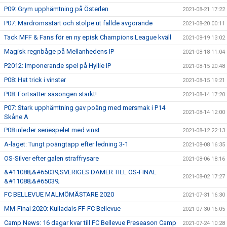
P09: Grym upphämtning på Österlen
2021-08-21 17:22
P07: Mardrömsstart och stolpe ut fällde avgörande
2021-08-20 00:11
Tack MFF & Fans för en ny episk Champions League kväll
2021-08-19 13:02
Magisk regnbåge på Mellanhedens IP
2021-08-18 11:04
P2012: Imponerande spel på Hyllie IP
2021-08-15 20:48
P08: Hat trick i vinster
2021-08-15 19:21
P08: Fortsätter säsongen starkt!
2021-08-14 17:20
P07: Stark upphämtning gav poäng med mersmak i P14
2021-08-14 12:00
Skåne A
P08 inleder seriespelet med vinst
2021-08-12 22:13
A-laget: Tungt poängtapp efter ledning 3-1
2021-08-08 16:35
OS-Silver efter galen straffrysare
2021-08-06 18:16
&#11088;&#65039;SVERIGES DAMER TILL OS-FINAL
2021-08-02 17:27
&#11088;&#65039;
FC BELLEVUE MALMÖMÄSTARE 2020
2021-07-31 16:30
MM-Final 2020: Kulladals FF-FC Bellevue
2021-07-30 16:05
Camp News: 16 dagar kvar till FC Bellevue Preseason Camp
2021-07-24 10:28