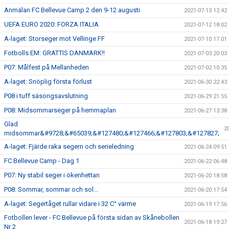
Anmälan FC Bellevue Camp 2 den 9-12 augusti
2021-07-13 12:42
UEFA EURO 2020: FORZA ITALIA
2021-07-12 18:02
A-laget: Storseger mot Vellinge FF
2021-07-10 17:01
Fotbolls EM: GRATTIS DANMARK!!
2021-07-03 20:03
P07: Målfest på Mellanheden
2021-07-02 10:35
A-laget: Snöplig första förlust
2021-06-30 22:43
P08 i tuff säsongsavslutning
2021-06-29 21:55
P08: Midsommarseger på hemmaplan
2021-06-27 13:38
Glad
2
midsommar&#9728;&#65039;&#127480;&#127466;&#127803;&#127827;
A-laget: Fjärde raka segern och serieledning
2021-06-24 09:51
FC Bellevue Camp - Dag 1
2021-06-22 06:48
P07: Ny stabil seger i ökenhettan
2021-06-20 18:58
P08: Sommar, sommar och sol...
2021-06-20 17:54
A-laget: Segertåget rullar vidare i 32 C° värme
2021-06-19 17:56
Fotbollen lever - FC Bellevue på första sidan av Skånebollen
2021-06-18 19:27
Nr 2