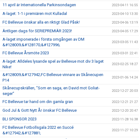
11 april är Internationella Parkinsondagen
2023-04-11 16:55
A-laget: 1-1 i premiären mot Kulladal
2023-04-10 13:30
FC Bellevue önskar alla en riktigt Glad Påsk!
2023-04-06 13:19
Äntligen dags för SERIEPREMIÄR 2023!
2023-04-05 17:29
A-laget imponerade i första omgången av DM
2023-03-05 11:43
&#128009;&#128170;&#127996;
FC Bellevue Årsmöte 2023
2023-03-01 22:41
A-laget: Alldeles lysande spel av Bellevue mot div 3 laget
2023-02-25 18:27
Nike!
&#128009;&#127942;FC Bellevue vinnare av Skånecupen
2023-01-06 14:24
P14
Skånecupskrällen, ”Som en saga, en David mot Goliat-
2022-12-27 20:03
seger”
FC Bellevue tar hand om din gamla gran
2022-12-21 21:27
God Jul & Gott Nytt År önskar FC Bellevue
2022-12-20 20:47
BLI SPONSOR 2023
2022-11-28 16:38
FC Bellevue Fotbollsgala 2022 en Succé
2022-11-27 10:29
&#127942;&#127881;