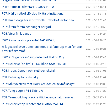
Magisk resa med våra P10or &#128525;
2021-10-18 22:09
P08: Grattis till silvret&#129352;i P13 A
2021-10-17 16:11
P07: Härlig fotbollslördag i Hittarp Invitational
2021-10-16 21:15
P08: Snart dags för storfotboll i Fotboll24 Invitational
2021-10-16 01:43
P07: Årets första serieseger bärgad
2021-10-16 00:58
P08: Visar fin laganda
2021-10-10 14:27
P2012 visade stor potential &#128525;
2021-10-09 20:20
A-laget: Bellevue dominerar mot Staffanstorp men förlorar
2021-10-09 19:23
efter två drömmål
F2012: ”Tigerpress” avgjorde mot Malmö City
2021-10-09 17:45
P07: Bellevue ”on fire” i P14 Skåne A&#128293;
2021-10-06 22:10
P08: I regn, ösregn och slutligen skyfall
2021-10-05 21:05
P08: En härlig fotbollshelg
2021-10-03 21:01
P07: Målfyrverkeri mot Höllviken och en sexmålsskytt
2021-10-03 19:05
P07: Tung seger i P14 Skåne A
2021-10-02 21:22
P08: Teambuilding i vackra Häckeberga naturreservat
2021-09-27 17:47
P07: Bellevue top 3 defensivt i Fotboll24 U14
2021-09-27 11:28