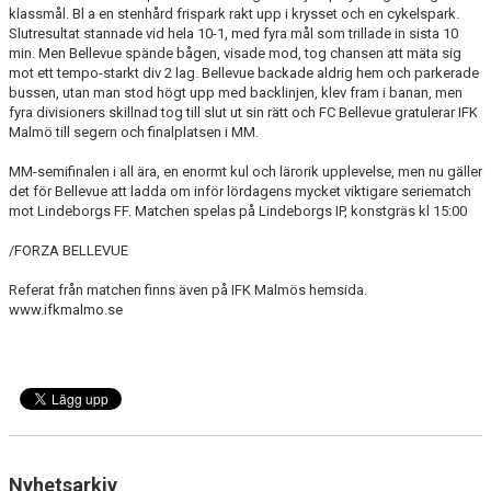
klassmål. Bl a en stenhård frispark rakt upp i krysset och en cykelspark.
Slutresultat stannade vid hela 10-1, med fyra mål som trillade in sista 10
min. Men Bellevue spände bågen, visade mod, tog chansen att mäta sig
mot ett tempo-starkt div 2 lag. Bellevue backade aldrig hem och parkerade
bussen, utan man stod högt upp med backlinjen, klev fram i banan, men
fyra divisioners skillnad tog till slut ut sin rätt och FC Bellevue gratulerar IFK
Malmö till segern och finalplatsen i MM.
MM-semifinalen i all ära, en enormt kul och lärorik upplevelse, men nu gäller
det för Bellevue att ladda om inför lördagens mycket viktigare seriematch
mot Lindeborgs FF. Matchen spelas på Lindeborgs IP, konstgräs kl 15:00
/FORZA BELLEVUE
Referat från matchen finns även på IFK Malmös hemsida.
www.ifkmalmo.se
Nyhetsarkiv