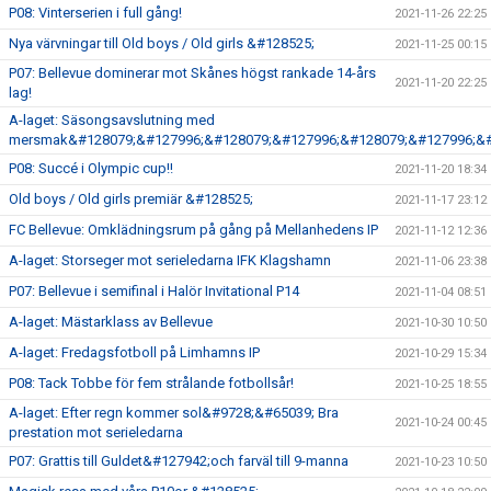
P08: Vinterserien i full gång!
2021-11-26 22:25
Nya värvningar till Old boys / Old girls &#128525;
2021-11-25 00:15
P07: Bellevue dominerar mot Skånes högst rankade 14-års
2021-11-20 22:25
lag!
A-laget: Säsongsavslutning med
mersmak&#128079;&#127996;&#128079;&#127996;&#128079;&#127996;&#
P08: Succé i Olympic cup!!
2021-11-20 18:34
Old boys / Old girls premiär &#128525;
2021-11-17 23:12
FC Bellevue: Omklädningsrum på gång på Mellanhedens IP
2021-11-12 12:36
A-laget: Storseger mot serieledarna IFK Klagshamn
2021-11-06 23:38
P07: Bellevue i semifinal i Halör Invitational P14
2021-11-04 08:51
A-laget: Mästarklass av Bellevue
2021-10-30 10:50
A-laget: Fredagsfotboll på Limhamns IP
2021-10-29 15:34
P08: Tack Tobbe för fem strålande fotbollsår!
2021-10-25 18:55
A-laget: Efter regn kommer sol&#9728;&#65039; Bra
2021-10-24 00:45
prestation mot serieledarna
P07: Grattis till Guldet&#127942;och farväl till 9-manna
2021-10-23 10:50