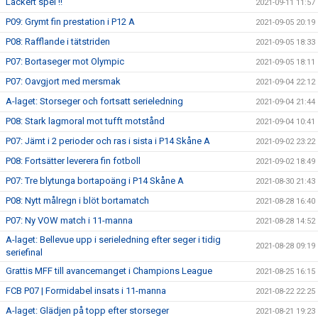
Läckert spel !!
2021-09-11 11:57
P09: Grymt fin prestation i P12 A
2021-09-05 20:19
P08: Rafflande i tätstriden
2021-09-05 18:33
P07: Bortaseger mot Olympic
2021-09-05 18:11
P07: Oavgjort med mersmak
2021-09-04 22:12
A-laget: Storseger och fortsatt serieledning
2021-09-04 21:44
P08: Stark lagmoral mot tufft motstånd
2021-09-04 10:41
P07: Jämt i 2 perioder och ras i sista i P14 Skåne A
2021-09-02 23:22
P08: Fortsätter leverera fin fotboll
2021-09-02 18:49
P07: Tre blytunga bortapoäng i P14 Skåne A
2021-08-30 21:43
P08: Nytt målregn i blöt bortamatch
2021-08-28 16:40
P07: Ny VOW match i 11-manna
2021-08-28 14:52
A-laget: Bellevue upp i serieledning efter seger i tidig
2021-08-28 09:19
seriefinal
Grattis MFF till avancemanget i Champions League
2021-08-25 16:15
FCB P07 | Formidabel insats i 11-manna
2021-08-22 22:25
A-laget: Glädjen på topp efter storseger
2021-08-21 19:23