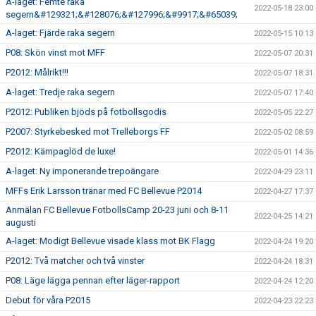
A-laget: Femte raka
2022-05-18 23:00
segern&#129321;&#128076;&#127996;&#9917;&#65039;
A-laget: Fjärde raka segern
2022-05-15 10:13
P08: Skön vinst mot MFF
2022-05-07 20:31
P2012: Målrikt!!!
2022-05-07 18:31
A-laget: Tredje raka segern
2022-05-07 17:40
P2012: Publiken bjöds på fotbollsgodis
2022-05-05 22:27
P2007: Styrkebesked mot Trelleborgs FF
2022-05-02 08:59
P2012: Kämpaglöd de luxe!
2022-05-01 14:36
A-laget: Ny imponerande trepoängare
2022-04-29 23:11
MFFs Erik Larsson tränar med FC Bellevue P2014
2022-04-27 17:37
Anmälan FC Bellevue FotbollsCamp 20-23 juni och 8-11
2022-04-25 14:21
augusti
A-laget: Modigt Bellevue visade klass mot BK Flagg
2022-04-24 19:20
P2012: Två matcher och två vinster
2022-04-24 18:31
P08: Läge lägga pennan efter läger-rapport
2022-04-24 12:20
Debut för våra P2015
2022-04-23 22:23