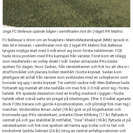
KLÄDBESTÄLLNING
SPONSORER
Unga FC Bellevue spände bågen i semifinalen mot div 2-laget IFK Malmö
KLUBBMAGASIN
FC Bellevue´s dröm om en finalplats i MalmöMästerskapet (MM) sprack in
den 60:e minuten. I semifinalen mot div 2 laget IFK Malmö fick Bellevue
tyngsta möjliga start med 3 mål emot sig inom första halvtimmen. FCB
NATIONELLA SPELFORMER
hade stora problem med IFKs kantspel från vänster. Först kom ett inlägg
som resulterade i en volley direkt i mål. Sedan utmanade IFKs bäste
PROVTRÄNING
spelare för dagen, Noor Zadran, från vänsterkanten och fick lov att vika in i
straffområdet och placera bollen stenhårt i bortre krysset. Sedan kom
SKADEBEHANDLING
ytterligare ett anfall från vänster som avslutades med en volleykanon som
borrade sig upp i andra krysset. Tre oerhört vackra mål. Men Bellevue hade
förberett sig mentalt att inte nedslås om man fick 2-3 mål emot sig i första
VÄRDEGRUND
halvlek. IFK spelade dessutom med en kraftig medvind i ryggen i första
halvlek vilket också satte sin prägel på inledningen. Efter 3-0 målet agerade
FOTBOLLSCAMP 2026
dock FCBs tränare och gjorde 4 positionsbyten, och plötsligt fick man tag i
matchen. Vindsnabbe Aman Jafari (18 år) gick ut på högerkanten och
TRÄNARUTBILDNING
bromsade upp IFKs vänsterkant, urstarke Oliver Kihlberg (17 år) flyttade in
centralt på och gav stabilitet åt mittfältet, "Ossi" Khalid (18 år) flyttade ut på
vänsterkanten och fick mer spelrum att hämta upp bollar och ta fart och
SUPPORTERPRYLAR
kvicksilvret Qedda Selmani (24 år) intog en central anfallspositionen och