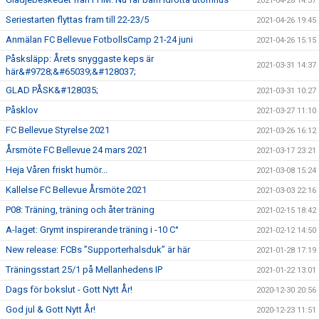
2021-04-28 14:37
Seriestarten flyttas fram till 22-23/5
2021-04-26 19:45
Anmälan FC Bellevue FotbollsCamp 21-24 juni
2021-04-26 15:15
Påsksläpp: Årets snyggaste keps är
2021-03-31 14:37
här&#9728;&#65039;&#128037;
GLAD PÅSK&#128035;
2021-03-31 10:27
Påsklov
2021-03-27 11:10
FC Bellevue Styrelse 2021
2021-03-26 16:12
Årsmöte FC Bellevue 24 mars 2021
2021-03-17 23:21
Heja Våren friskt humör...
2021-03-08 15:24
Kallelse FC Bellevue Årsmöte 2021
2021-03-03 22:16
P08: Träning, träning och åter träning
2021-02-15 18:42
A-laget: Grymt inspirerande träning i -10 C°
2021-02-12 14:50
New release: FCBs ”Supporterhalsduk” är här
2021-01-28 17:19
Träningsstart 25/1 på Mellanhedens IP
2021-01-22 13:01
Dags för bokslut - Gott Nytt År!
2020-12-30 20:56
God jul & Gott Nytt År!
2020-12-23 11:51