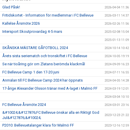
Glad Påsk!
2026-04-04 11:36
Fritidskortet - Information för medlemmar i FC Bellevue
2026-03-11 14:37
Kallelse Årsmöte 2026
2026-02-26 11:56
Intersport Skoutprovardag 4-5 mars
2025-02-08 15:04
2025-01-13 11:09
SKÅNSKA MÄSTARE GÅFOTBOLL 2024
2024-10-14 10:42
Årets sista seriematch och tronskiftet i FC Bellevue
2024-10-05 19:19
Se när tioåring gör om Zlatans berömda klackmål
2024-09-09 16:23
FC Bellevue Camp 1 den 17-20 juni
2024-07-11 16:55
Anmälan till FC Bellevue Camp 2024 har öppnats
2024-04-05 14:28
17-årige Alexander Olsson tränar med A-laget i Malmö FF
2024-03-19 12:01
2024-03-04 10:10
FC Bellevue Årsmöte 2024
2024-03-01 23:16
&#10024;&#127876;FC Bellevue önskar alla en Riktigt God
2023-12-23 21:22
Jul&#127876;&#10024;
P2010: Bellevuetalanger klara för Malmö FF
2023-12-16 12:59