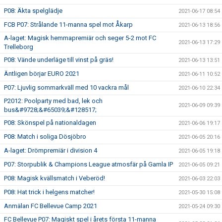
P08: Äkta spelglädje
2021-06-17 08:54
FCB P07: Strålande 11-manna spel mot Åkarp
2021-06-13 18:56
A-laget: Magisk hemmapremiär och seger 5-2 mot FC
2021-06-13 17:29
Trelleborg
P08: Vände underläge till vinst på gräs!
2021-06-13 13:51
Äntligen börjar EURO 2021
2021-06-11 10:52
P07: Ljuvlig sommarkväll med 10 vackra mål
2021-06-10 22:34
P2012: Poolparty med bad, lek och
2021-06-09 09:39
bus&#9728;&#65039;&#128517;
P08: Skönspel på nationaldagen
2021-06-06 19:17
P08: Match i soliga Dösjöbro
2021-06-05 20:16
A-laget: Drömpremiär i division 4
2021-06-05 19:18
P07: Storpublik & Champions League atmosfär på Gamla IP
2021-06-05 09:21
P08: Magisk kvällsmatch i Veberöd!
2021-06-03 22:03
P08: Hat trick i helgens matcher!
2021-05-30 15:08
Anmälan FC Bellevue Camp 2021
2021-05-24 09:30
FC Bellevue P07: Magiskt spel i årets första 11-manna