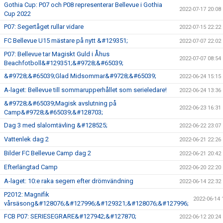
Gothia Cup: P07 och P08 representerar Bellevue i Gothia
2022-07-17 20:08
Cup 2022
P07: Segertåget rullar vidare
2022-07-15 22:22
FC Bellevue U15 mästare på nytt &#129351;
2022-07-07 22:02
P07: Bellevue tar Magiskt Guld i Åhus
2022-07-07 08:54
Beachfotboll&#129351;&#9728;&#65039;
&#9728;&#65039;Glad Midsommar&#9728;&#65039;
2022-06-24 15:15
A-laget: Bellevue till sommarupperhållet som serieledare!
2022-06-24 13:36
&#9728;&#65039;Magisk avslutning på
2022-06-23 16:31
Camp&#9728;&#65039;&#128703;
Dag 3 med slalomtävling &#128525;
2022-06-22 23:07
Vattenlek dag 2
2022-06-21 22:26
Bilder FC Bellevue Camp dag 2
2022-06-21 20:42
Efterlängtad Camp
2022-06-20 22:20
A-laget: 10:e raka segern efter drömvändning
2022-06-14 22:32
P2012: Magnifik
2022-06-14 
vårsäsong&#128076;&#127996;&#129321;&#128076;&#127996;
FCB P07: SERIESEGRARE&#127942;&#127870;
2022-06-12 20:24