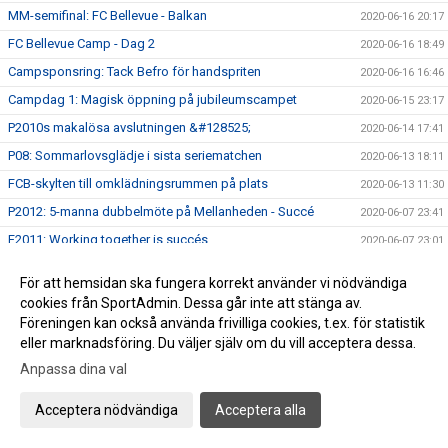
MM-semifinal: FC Bellevue - Balkan
2020-06-16 20:17
FC Bellevue Camp - Dag 2
2020-06-16 18:49
Campsponsring: Tack Befro för handspriten
2020-06-16 16:46
Campdag 1: Magisk öppning på jubileumscampet
2020-06-15 23:17
P2010s makalösa avslutningen &#128525;
2020-06-14 17:41
P08: Sommarlovsglädje i sista seriematchen
2020-06-13 18:11
FCB-skylten till omklädningsrummen på plats
2020-06-13 11:30
P2012: 5-manna dubbelmöte på Mellanheden - Succé
2020-06-07 23:41
F2011: Working together is succés
2020-06-07 23:01
P07: ”Magic moment” på Mellanheden
2020-06-07 21:54
För att hemsidan ska fungera korrekt använder vi nödvändiga
P08: Under svensk flagg
2020-06-06 20:19
cookies från SportAdmin. Dessa går inte att stänga av.
Föreningen kan också använda frivilliga cookies, t.ex. för statistik
P05: FC Bellevue värvar ”legenden” Bosse Augustsson
2020-06-04 21:19
eller marknadsföring. Du väljer själv om du vill acceptera dessa.
Mellanheden: Ä N T L I G E N
2020-06-03 17:00
Anpassa dina val
P09: 9-manna debut med mersmak
2020-06-02 11:30
P2010s mentala styrka sattes på prov.
2020-05-31 17:59
Acceptera nödvändiga
Acceptera alla
P08: Sol, vind och stor 9-mannaplan
2020-05-31 17:35