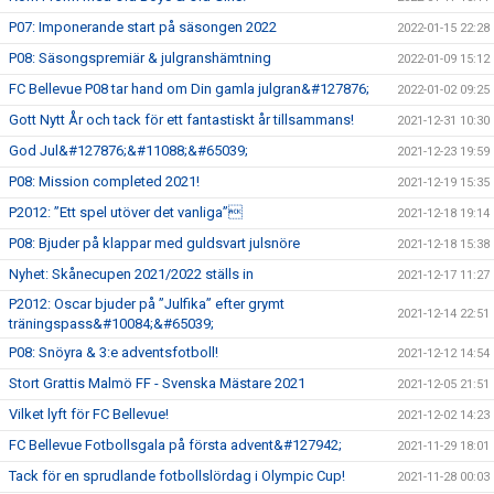
P07: Imponerande start på säsongen 2022
2022-01-15 22:28
P08: Säsongspremiär & julgranshämtning
2022-01-09 15:12
FC Bellevue P08 tar hand om Din gamla julgran&#127876;
2022-01-02 09:25
Gott Nytt År och tack för ett fantastiskt år tillsammans!
2021-12-31 10:30
God Jul&#127876;&#11088;&#65039;
2021-12-23 19:59
P08: Mission completed 2021!
2021-12-19 15:35
P2012: ”Ett spel utöver det vanliga”
2021-12-18 19:14
P08: Bjuder på klappar med guldsvart julsnöre
2021-12-18 15:38
Nyhet: Skånecupen 2021/2022 ställs in
2021-12-17 11:27
P2012: Oscar bjuder på ”Julfika” efter grymt
2021-12-14 22:51
träningspass&#10084;&#65039;
P08: Snöyra & 3:e adventsfotboll!
2021-12-12 14:54
Stort Grattis Malmö FF - Svenska Mästare 2021
2021-12-05 21:51
Vilket lyft för FC Bellevue!
2021-12-02 14:23
FC Bellevue Fotbollsgala på första advent&#127942;
2021-11-29 18:01
Tack för en sprudlande fotbollslördag i Olympic Cup!
2021-11-28 00:03