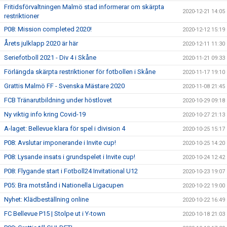
Fritidsförvaltningen Malmö stad informerar om skärpta
2020-12-21 14:05
restriktioner
P08: Mission completed 2020!
2020-12-12 15:19
Årets julklapp 2020 är här
2020-12-11 11:30
Seriefotboll 2021 - Div 4 i Skåne
2020-11-21 09:33
Förlängda skärpta restriktioner för fotbollen i Skåne
2020-11-17 19:10
Grattis Malmö FF - Svenska Mästare 2020
2020-11-08 21:45
FCB Tränarutbildning under höstlovet
2020-10-29 09:18
Ny viktig info kring Covid-19
2020-10-27 21:13
A-laget: Bellevue klara för spel i division 4
2020-10-25 15:17
P08: Avslutar imponerande i Invite cup!
2020-10-25 14:20
P08: Lysande insats i grundspelet i Invite cup!
2020-10-24 12:42
P08: Flygande start i Fotboll24 Invitational U12
2020-10-23 19:07
P05: Bra motstånd i Nationella Ligacupen
2020-10-22 19:00
Nyhet: Klädbeställning online
2020-10-22 16:49
FC Bellevue P15 | Stolpe ut i Y-town
2020-10-18 21:03