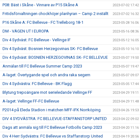
P08: Bäst i Skåne - Vinnare av P15 Skåne A
2023-07-02 17:42
Fritidsförvaltningen chockhöjer planhyran – Camp 2 inställt
2023-07-02 16:32
P16 Skåne A: FC Bellevue - FC Trelleborg 18-1
2023-05-28 16:06
DM - VÄGEN UT I EUROPA
2023-05-16 08:36
Div 4 Sydväst: FC Bellevue - Vellinge IF
2023-05-12 16:05
Div 4 Sydväst: Bosnien Herzegovinas SK- FC Bellevue
2023-05-10 16:10
Div 4 Sydväst: BOSNIEN HERZEGOVINAS SK- FC BELLEVUE
2023-05-07 19:50
Anmälan till FC Bellevue Summer Camp 2023
2023-05-07 19:47
A-laget: Övertygande spel och andra raka segern
2023-05-07 09:07
Div 4 Sydvästra: FC Bellevue - BK Flagg
2023-05-05 17:44
Blytung trepoängare mot serieledande Vellinge FF
2023-04-29 19:11
A-laget: Vellinge FF-FC Bellevue
2023-04-29 11:48
P2014 på Eleda Stadion i matchen MFF-IFK Norrköping
2023-04-26 19:53
DIV 4 SYDVÄSTRA: FC BELLEVUE-STAFFANSTORP UNITED
2023-04-22 09:02
Dags att anmäla sig till FC Bellevue Fotbolls Camp 2023
2023-04-20 11:16
Div 4 Herr Sydvästra: FC Bellevue vs Staffanstorp United
2023-04-19 20:56