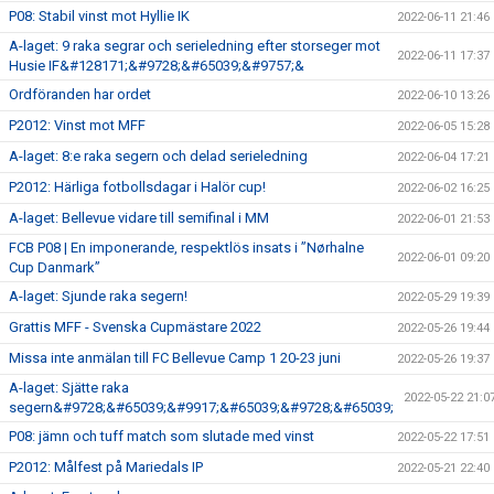
P08: Stabil vinst mot Hyllie IK
2022-06-11 21:46
A-laget: 9 raka segrar och serieledning efter storseger mot
2022-06-11 17:37
Husie IF&#128171;&#9728;&#65039;&#9757;&
Ordföranden har ordet
2022-06-10 13:26
P2012: Vinst mot MFF
2022-06-05 15:28
A-laget: 8:e raka segern och delad serieledning
2022-06-04 17:21
P2012: Härliga fotbollsdagar i Halör cup!
2022-06-02 16:25
A-laget: Bellevue vidare till semifinal i MM
2022-06-01 21:53
FCB P08 | En imponerande, respektlös insats i ”Nørhalne
2022-06-01 09:20
Cup Danmark”
A-laget: Sjunde raka segern!
2022-05-29 19:39
Grattis MFF - Svenska Cupmästare 2022
2022-05-26 19:44
Missa inte anmälan till FC Bellevue Camp 1 20-23 juni
2022-05-26 19:37
A-laget: Sjätte raka
2022-05-22 21:0
segern&#9728;&#65039;&#9917;&#65039;&#9728;&#65039;
P08: jämn och tuff match som slutade med vinst
2022-05-22 17:51
P2012: Målfest på Mariedals IP
2022-05-21 22:40