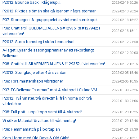
P2012: Bounce back i Klågerup!!!
2022-02-19 20:26
P2012: Riktiga sjömän ska gå igenom några stormar
2022-02-13 20:24
P07: Storseger i A-gruppspelet av vintermästerskapet
2022-02-13 18:27
P08: Grattis till GULDMEDALJEN&#129351;&#127942; i
2022-02-13 18:11
vinterserien!
P2012: Stora framsteg i skön februarisol
2022-02-12 21:50
A-laget: Lysande säsongspremiär av ett rekordungt
2022-02-12 20:03
Bellevue
P08: Grattis till SILVERMEDALJEN&#129352; i vinterserien!
2022-02-12 15:15
P2012: Stor glädje efter 4 års väntan
2022-02-05 15:46
P08: I bra mästerskaps vibrationer
2022-02-05 10:35
P07: FC Bellevue ”stormar” mot A-slutspel i Skåne VM
2022-01-30 23:26
P2012: Två vinster, två direktmål från hörna och två
2022-01-30 21:06
väderlekar
P08: Full pott - upp i topp samt till A-slutspel!
2022-01-29 15:25
Vi söker Materialförvaltare till vårt herrlag!
2022-01-29 12:46
P08: Hemmamatch på bortaplan
2022-01-21 21:39
Kom i form med Old Boys & Old Girls!
2022-01-17 18:11