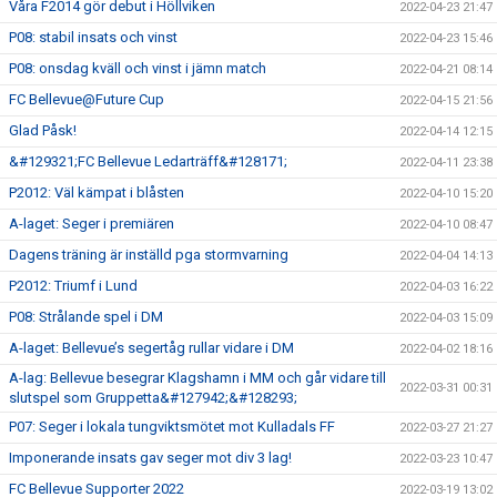
Våra F2014 gör debut i Höllviken
2022-04-23 21:47
P08: stabil insats och vinst
2022-04-23 15:46
P08: onsdag kväll och vinst i jämn match
2022-04-21 08:14
FC Bellevue@Future Cup
2022-04-15 21:56
Glad Påsk!
2022-04-14 12:15
&#129321;FC Bellevue Ledarträff&#128171;
2022-04-11 23:38
P2012: Väl kämpat i blåsten
2022-04-10 15:20
A-laget: Seger i premiären
2022-04-10 08:47
Dagens träning är inställd pga stormvarning
2022-04-04 14:13
P2012: Triumf i Lund
2022-04-03 16:22
P08: Strålande spel i DM
2022-04-03 15:09
A-laget: Bellevue’s segertåg rullar vidare i DM
2022-04-02 18:16
A-lag: Bellevue besegrar Klagshamn i MM och går vidare till
2022-03-31 00:31
slutspel som Gruppetta&#127942;&#128293;
P07: Seger i lokala tungviktsmötet mot Kulladals FF
2022-03-27 21:27
Imponerande insats gav seger mot div 3 lag!
2022-03-23 10:47
FC Bellevue Supporter 2022
2022-03-19 13:02