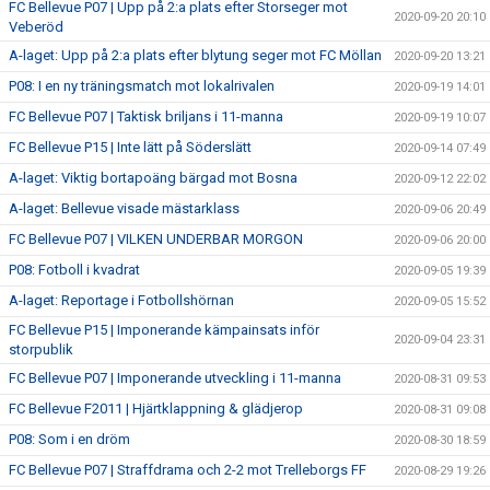
FC Bellevue P07 | Upp på 2:a plats efter Storseger mot
2020-09-20 20:10
Veberöd
A-laget: Upp på 2:a plats efter blytung seger mot FC Möllan
2020-09-20 13:21
P08: I en ny träningsmatch mot lokalrivalen
2020-09-19 14:01
FC Bellevue P07 | Taktisk briljans i 11-manna
2020-09-19 10:07
FC Bellevue P15 | Inte lätt på Söderslätt
2020-09-14 07:49
A-laget: Viktig bortapoäng bärgad mot Bosna
2020-09-12 22:02
A-laget: Bellevue visade mästarklass
2020-09-06 20:49
FC Bellevue P07 | VILKEN UNDERBAR MORGON
2020-09-06 20:00
P08: Fotboll i kvadrat
2020-09-05 19:39
A-laget: Reportage i Fotbollshörnan
2020-09-05 15:52
FC Bellevue P15 | Imponerande kämpainsats inför
2020-09-04 23:31
storpublik
FC Bellevue P07 | Imponerande utveckling i 11-manna
2020-08-31 09:53
FC Bellevue F2011 | Hjärtklappning & glädjerop
2020-08-31 09:08
P08: Som i en dröm
2020-08-30 18:59
FC Bellevue P07 | Straffdrama och 2-2 mot Trelleborgs FF
2020-08-29 19:26