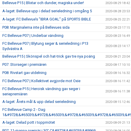
Bellevue P15 | Blixtar och dunder, magiska under!
2020-08-29 18:42
A-laget: Bellevue upp i delad serieledning i omgång 5
2020-08-28 23:53
A-laget: FC Bellevue’s ”IBRA GOAL” på SPORTS BIBLE
2020-08-25 22:21
P08: Marginalerna inte på Bellevues sida
2020-08-23 17:15
FC Bellevue P07 | Underbar vändning
2020-08-23 16:49
FC Bellevue P07 | Blytung seger & serieledning i P13
2020-08-23 14:17
Sydvästra A
Bellevue P15 | Skönspel och hat-trick gav tre nya poäng
2020-08-21 23:04
P07: Storseger i premiären
2020-08-17 10:10
P08: Rivstart gav utdelning
2020-08-16 16:32
FC Bellevue P07 | Kollektivet avgjorde mot Oxie
2020-08-16 11:42
FC Bellevue P15 | Heroisk vändning gav seger i
2020-08-16 11:38
seriepremiären
A-laget: Årets mål & upp delad serieledning
2020-08-15 12:46
FC Bellevue Camp 2 - Dag
1&#9728;&#65039;&#9728;&#65039;&#9728;&#65039;&#9728;&#65039;&#9
A-laget: Delad pott i toppmötet
2020-08-09 21:13
P07: 11-manna premiär i 30° C&#9728;&#65039;&#9969;
2020-08-08 16:00