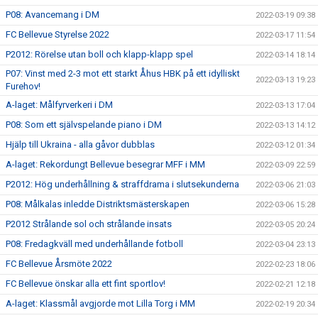
P08: Avancemang i DM
2022-03-19 09:38
FC Bellevue Styrelse 2022
2022-03-17 11:54
P2012: Rörelse utan boll och klapp-klapp spel
2022-03-14 18:14
P07: Vinst med 2-3 mot ett starkt Åhus HBK på ett idylliskt
2022-03-13 19:23
Furehov!
A-laget: Målfyrverkeri i DM
2022-03-13 17:04
P08: Som ett självspelande piano i DM
2022-03-13 14:12
Hjälp till Ukraina - alla gåvor dubblas
2022-03-12 01:34
A-laget: Rekordungt Bellevue besegrar MFF i MM
2022-03-09 22:59
P2012: Hög underhållning & straffdrama i slutsekunderna
2022-03-06 21:03
P08: Målkalas inledde Distriktsmästerskapen
2022-03-06 15:28
P2012 Strålande sol och strålande insats
2022-03-05 20:24
P08: Fredagkväll med underhållande fotboll
2022-03-04 23:13
FC Bellevue Årsmöte 2022
2022-02-23 18:06
FC Bellevue önskar alla ett fint sportlov!
2022-02-21 12:18
A-laget: Klassmål avgjorde mot Lilla Torg i MM
2022-02-19 20:34