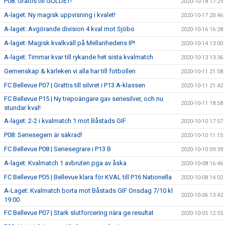
P08: Grattis till GULDET!
2020-10-18 17:29
A-laget: Ny magisk uppvisning i kvalet!
2020-10-17 20:46
A-laget: Avgörande division 4 kval mot Sjöbo
2020-10-16 16:28
A-laget: Magisk kvalkväll på Mellanhedens IP!
2020-10-14 13:00
A-laget: Timmar kvar till rykande het sista kvalmatch
2020-10-13 13:36
Gemenskap & kärleken vi alla har till fotbollen
2020-10-11 21:58
FC Bellevue P07 | Grattis till silvret i P13 A-klassen
2020-10-11 21:42
FC Bellevue P15 | Ny trepoängare gav seriesilver, och nu
2020-10-11 18:58
stundar kval!
A-laget: 2-2 i kvalmatch 1 mot Båstads GIF
2020-10-10 17:57
P08: Seriesegern är säkrad!
2020-10-10 11:15
FC Bellevue P08 | Seriesegrare i P13 B
2020-10-10 09:39
A-laget: Kvalmatch 1 avbruten pga av åska
2020-10-08 16:46
FC Bellevue P05 | Bellevue klara för KVAL till P16 Nationella
2020-10-08 14:02
A-Laget: Kvalmatch borta mot Båstads GIF Onsdag 7/10 kl
2020-10-06 13:42
19:00
FC Bellevue P07 | Stark slutforcering nära ge resultat
2020-10-05 12:55