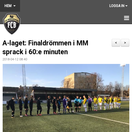
HEM
LOGGA IN
HEM
A-laget: Finaldrömmen i MM
NYHETER
<
>
sprack i 60:e minuten
GRUNDARNA
2018-04-12 08:40
KONTAKT
KALENDER
BILDGALLERI
DOKUMENT
VÅRA LAG
MEDLEMSKAP