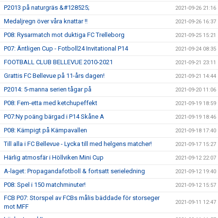
P2013 på naturgräs &#128525;
2021-09-26 21:16
Medaljregn över våra knattar !!
2021-09-26 16:37
P08: Rysarmatch mot duktiga FC Trelleborg
2021-09-25 15:21
P07: Äntligen Cup - Fotboll24 Invitational P14
2021-09-24 08:35
FOOTBALL CLUB BELLEVUE 2010-2021
2021-09-21 23:11
Grattis FC Bellevue på 11-års dagen!
2021-09-21 14:44
P2014: 5-manna serien tågar på
2021-09-20 11:06
P08: Fem-etta med ketchupeffekt
2021-09-19 18:59
P07:Ny poäng bärgad i P14 Skåne A
2021-09-19 18:46
P08: Kämpigt på Kämpavallen
2021-09-18 17:40
Till alla i FC Bellevue - Lycka till med helgens matcher!
2021-09-17 15:27
Härlig atmosfär i Höllviken Mini Cup
2021-09-12 22:07
A-laget: Propagandafotboll & fortsatt serieledning
2021-09-12 19:40
P08: Spel i 150 matchminuter!
2021-09-12 15:57
FCB P07: Storspel av FCBs målis bäddade för storseger
2021-09-11 12:47
mot MFF