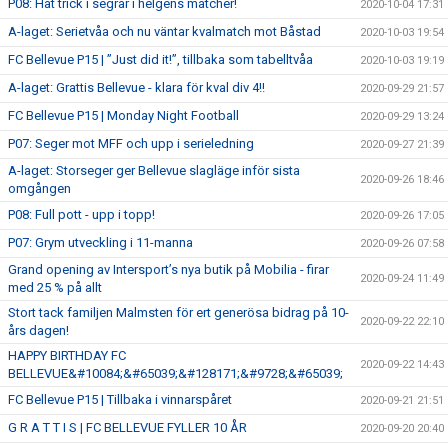
P08: Hat trick i segrar i helgens matcher!
2020-10-04 17:31
A-laget: Serietvåa och nu väntar kvalmatch mot Båstad
2020-10-03 19:54
FC Bellevue P15 | ”Just did it!”, tillbaka som tabelltvåa
2020-10-03 19:19
A-laget: Grattis Bellevue - klara för kval div 4!!
2020-09-29 21:57
FC Bellevue P15 | Monday Night Football
2020-09-29 13:24
P07: Seger mot MFF och upp i serieledning
2020-09-27 21:39
A-laget: Storseger ger Bellevue slagläge inför sista
2020-09-26 18:46
omgången
P08: Full pott - upp i topp!
2020-09-26 17:05
P07: Grym utveckling i 11-manna
2020-09-26 07:58
Grand opening av Intersport’s nya butik på Mobilia - firar
2020-09-24 11:49
med 25 % på allt
Stort tack familjen Malmsten för ert generösa bidrag på 10-
2020-09-22 22:10
års dagen!
HAPPY BIRTHDAY FC
2020-09-22 14:43
BELLEVUE&#10084;&#65039;&#128171;&#9728;&#65039;
FC Bellevue P15 | Tillbaka i vinnarspåret
2020-09-21 21:51
G R A T T I S | FC BELLEVUE FYLLER 10 ÅR
2020-09-20 20:40