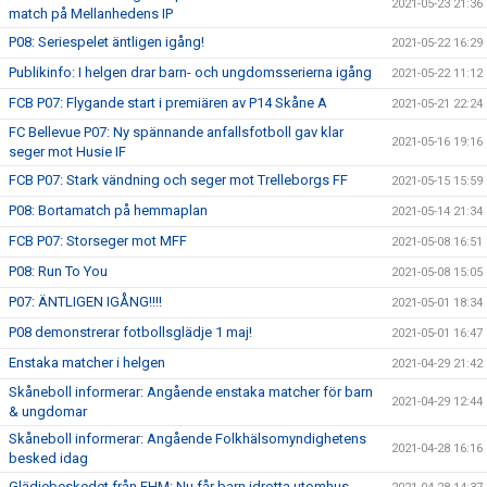
2021-05-23 21:36
match på Mellanhedens IP
P08: Seriespelet äntligen igång!
2021-05-22 16:29
Publikinfo: I helgen drar barn- och ungdomsserierna igång
2021-05-22 11:12
FCB P07: Flygande start i premiären av P14 Skåne A
2021-05-21 22:24
FC Bellevue P07: Ny spännande anfallsfotboll gav klar
2021-05-16 19:16
seger mot Husie IF
FCB P07: Stark vändning och seger mot Trelleborgs FF
2021-05-15 15:59
P08: Bortamatch på hemmaplan
2021-05-14 21:34
FCB P07: Storseger mot MFF
2021-05-08 16:51
P08: Run To You
2021-05-08 15:05
P07: ÄNTLIGEN IGÅNG!!!!
2021-05-01 18:34
P08 demonstrerar fotbollsglädje 1 maj!
2021-05-01 16:47
Enstaka matcher i helgen
2021-04-29 21:42
Skåneboll informerar: Angående enstaka matcher för barn
2021-04-29 12:44
& ungdomar
Skåneboll informerar: Angående Folkhälsomyndighetens
2021-04-28 16:16
besked idag
Glädjebeskedet från FHM: Nu får barn idrotta utomhus