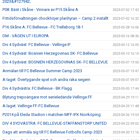
2023&#127942;
P08: Bäst i Skåne - Vinnare av P15 Skåne A
2023-07-02 17:42
Fritidsförvaltningen chockhöjer planhyran – Camp 2 inställt
2023-07-02 16:32
P16 Skåne A: FC Bellevue - FC Trelleborg 18-1
2023-05-28 16:06
DM - VÄGEN UT I EUROPA
2023-05-16 08:36
Div 4 Sydväst: FC Bellevue - Vellinge IF
2023-05-12 16:05
Div 4 Sydväst: Bosnien Herzegovinas SK- FC Bellevue
2023-05-10 16:10
Div 4 Sydväst: BOSNIEN HERZEGOVINAS SK- FC BELLEVUE
2023-05-07 19:50
Anmälan till FC Bellevue Summer Camp 2023
2023-05-07 19:47
A-laget: Övertygande spel och andra raka segern
2023-05-07 09:07
Div 4 Sydvästra: FC Bellevue - BK Flagg
2023-05-05 17:44
Blytung trepoängare mot serieledande Vellinge FF
2023-04-29 19:11
A-laget: Vellinge FF-FC Bellevue
2023-04-29 11:48
P2014 på Eleda Stadion i matchen MFF-IFK Norrköping
2023-04-26 19:53
DIV 4 SYDVÄSTRA: FC BELLEVUE-STAFFANSTORP UNITED
2023-04-22 09:02
Dags att anmäla sig till FC Bellevue Fotbolls Camp 2023
2023-04-20 11:16