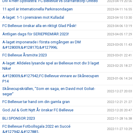
Div 4 Herr Sydvästra: FC Bellevue vs Staffanstorp United
2023-04-19 20:56
11 april är Internationella Parkinsondagen
2023-04-11 16:55
A-laget: 1-1 i premiären mot Kulladal
2023-04-10 13:30
FC Bellevue önskar alla en riktigt Glad Påsk!
2023-04-06 13:19
Äntligen dags för SERIEPREMIÄR 2023!
2023-04-05 17:29
A-laget imponerade i första omgången av DM
2023-03-05 11:43
&#128009;&#128170;&#127996;
FC Bellevue Årsmöte 2023
2023-03-01 22:41
A-laget: Alldeles lysande spel av Bellevue mot div 3 laget
2023-02-25 18:27
Nike!
&#128009;&#127942;FC Bellevue vinnare av Skånecupen
2023-01-06 14:24
P14
Skånecupskrällen, ”Som en saga, en David mot Goliat-
2022-12-27 20:03
seger”
FC Bellevue tar hand om din gamla gran
2022-12-21 21:27
God Jul & Gott Nytt År önskar FC Bellevue
2022-12-20 20:47
BLI SPONSOR 2023
2022-11-28 16:38
FC Bellevue Fotbollsgala 2022 en Succé
2022-11-27 10:29
&#127942;&#127881;