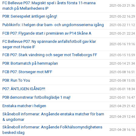
FC Bellevue P07: Magiskt spel i årets första 11-manna
2021-05-23 21:36
match på Mellanhedens IP
P08: Seriespelet äntligen igång!
2021-05-22 16:29
Publikinfo: I helgen drar barn- och ungdomsserierna igång
2021-05-22 11:12
FCB P07: Flygande start i premiären av P14 Skåne A
2021-05-21 22:24
FC Bellevue P07: Ny spännande anfallsfotboll gav klar
2021-05-16 19:16
seger mot Husie IF
FCB P07: Stark vändning och seger mot Trelleborgs FF
2021-05-15 15:59
P08: Bortamatch på hemmaplan
2021-05-14 21:34
FCB P07: Storseger mot MFF
2021-05-08 16:51
P08: Run To You
2021-05-08 15:05
P07: ÄNTLIGEN IGÅNG!!!!
2021-05-01 18:34
P08 demonstrerar fotbollsglädje 1 maj!
2021-05-01 16:47
Enstaka matcher i helgen
2021-04-29 21:42
Skåneboll informerar: Angående enstaka matcher för barn
2021-04-29 12:44
& ungdomar
Skåneboll informerar: Angående Folkhälsomyndighetens
2021-04-28 16:16
besked idag