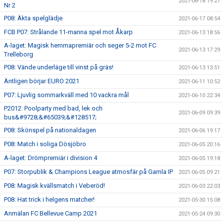
2021-06-18 19:27
Nr 2
P08: Äkta spelglädje
2021-06-17 08:54
FCB P07: Strålande 11-manna spel mot Åkarp
2021-06-13 18:56
A-laget: Magisk hemmapremiär och seger 5-2 mot FC
2021-06-13 17:29
Trelleborg
P08: Vände underläge till vinst på gräs!
2021-06-13 13:51
Äntligen börjar EURO 2021
2021-06-11 10:52
P07: Ljuvlig sommarkväll med 10 vackra mål
2021-06-10 22:34
P2012: Poolparty med bad, lek och
2021-06-09 09:39
bus&#9728;&#65039;&#128517;
P08: Skönspel på nationaldagen
2021-06-06 19:17
P08: Match i soliga Dösjöbro
2021-06-05 20:16
A-laget: Drömpremiär i division 4
2021-06-05 19:18
P07: Storpublik & Champions League atmosfär på Gamla IP
2021-06-05 09:21
P08: Magisk kvällsmatch i Veberöd!
2021-06-03 22:03
P08: Hat trick i helgens matcher!
2021-05-30 15:08
Anmälan FC Bellevue Camp 2021
2021-05-24 09:30