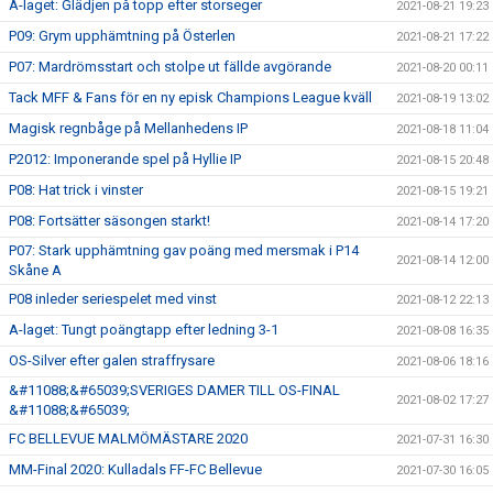
A-laget: Glädjen på topp efter storseger
2021-08-21 19:23
P09: Grym upphämtning på Österlen
2021-08-21 17:22
P07: Mardrömsstart och stolpe ut fällde avgörande
2021-08-20 00:11
Tack MFF & Fans för en ny episk Champions League kväll
2021-08-19 13:02
Magisk regnbåge på Mellanhedens IP
2021-08-18 11:04
P2012: Imponerande spel på Hyllie IP
2021-08-15 20:48
P08: Hat trick i vinster
2021-08-15 19:21
P08: Fortsätter säsongen starkt!
2021-08-14 17:20
P07: Stark upphämtning gav poäng med mersmak i P14
2021-08-14 12:00
Skåne A
P08 inleder seriespelet med vinst
2021-08-12 22:13
A-laget: Tungt poängtapp efter ledning 3-1
2021-08-08 16:35
OS-Silver efter galen straffrysare
2021-08-06 18:16
&#11088;&#65039;SVERIGES DAMER TILL OS-FINAL
2021-08-02 17:27
&#11088;&#65039;
FC BELLEVUE MALMÖMÄSTARE 2020
2021-07-31 16:30
MM-Final 2020: Kulladals FF-FC Bellevue
2021-07-30 16:05