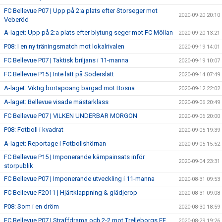
FC Bellevue P07 | Upp på 2:a plats efter Storseger mot
2020-09-20 20:10
Veberöd
A-laget: Upp på 2:a plats efter blytung seger mot FC Möllan
2020-09-20 13:21
P08: I en ny träningsmatch mot lokalrivalen
2020-09-19 14:01
FC Bellevue P07 | Taktisk briljans i 11-manna
2020-09-19 10:07
FC Bellevue P15 | Inte lätt på Söderslätt
2020-09-14 07:49
A-laget: Viktig bortapoäng bärgad mot Bosna
2020-09-12 22:02
A-laget: Bellevue visade mästarklass
2020-09-06 20:49
FC Bellevue P07 | VILKEN UNDERBAR MORGON
2020-09-06 20:00
P08: Fotboll i kvadrat
2020-09-05 19:39
A-laget: Reportage i Fotbollshörnan
2020-09-05 15:52
FC Bellevue P15 | Imponerande kämpainsats inför
2020-09-04 23:31
storpublik
FC Bellevue P07 | Imponerande utveckling i 11-manna
2020-08-31 09:53
FC Bellevue F2011 | Hjärtklappning & glädjerop
2020-08-31 09:08
P08: Som i en dröm
2020-08-30 18:59
FC Bellevue P07 | Straffdrama och 2-2 mot Trelleborgs FF
2020-08-29 19:26