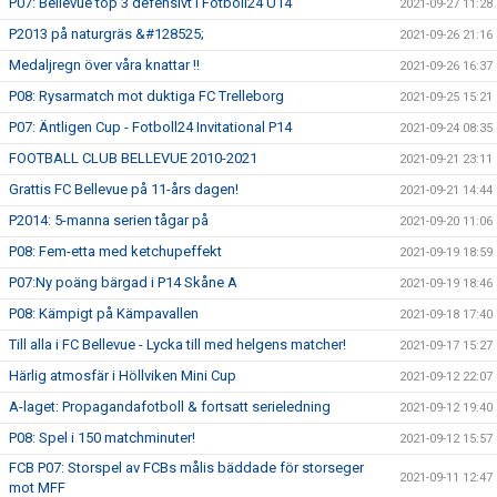
P07: Bellevue top 3 defensivt i Fotboll24 U14
2021-09-27 11:28
P2013 på naturgräs &#128525;
2021-09-26 21:16
Medaljregn över våra knattar !!
2021-09-26 16:37
P08: Rysarmatch mot duktiga FC Trelleborg
2021-09-25 15:21
P07: Äntligen Cup - Fotboll24 Invitational P14
2021-09-24 08:35
FOOTBALL CLUB BELLEVUE 2010-2021
2021-09-21 23:11
Grattis FC Bellevue på 11-års dagen!
2021-09-21 14:44
P2014: 5-manna serien tågar på
2021-09-20 11:06
P08: Fem-etta med ketchupeffekt
2021-09-19 18:59
P07:Ny poäng bärgad i P14 Skåne A
2021-09-19 18:46
P08: Kämpigt på Kämpavallen
2021-09-18 17:40
Till alla i FC Bellevue - Lycka till med helgens matcher!
2021-09-17 15:27
Härlig atmosfär i Höllviken Mini Cup
2021-09-12 22:07
A-laget: Propagandafotboll & fortsatt serieledning
2021-09-12 19:40
P08: Spel i 150 matchminuter!
2021-09-12 15:57
FCB P07: Storspel av FCBs målis bäddade för storseger
2021-09-11 12:47
mot MFF