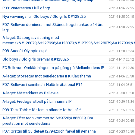
P08: Vinterserien i full gång!
2021-11-26 22:25
Nya värvningar till Old boys / Old girls &#128525;
2021-11-25 00:15
P07: Bellevue dominerar mot Skånes högst rankade 14-års
2021-11-20 22:25
lag!
A-laget: Säsongsavslutning med
mersmak&#128079;&#127996;&#128079;&#127996;&#128079;&#127996;&#
P08: Succé i Olympic cup!!
2021-11-20 18:34
Old boys / Old girls premiär &#128525;
2021-11-17 23:12
FC Bellevue: Omklädningsrum på gång på Mellanhedens IP
2021-11-12 12:36
A-laget: Storseger mot serieledarna IFK Klagshamn
2021-11-06 23:38
P07: Bellevue i semifinal i Halör Invitational P14
2021-11-04 08:51
A-laget: Mästarklass av Bellevue
2021-10-30 10:50
A-laget: Fredagsfotboll på Limhamns IP
2021-10-29 15:34
P08: Tack Tobbe för fem strålande fotbollsår!
2021-10-25 18:55
A-laget: Efter regn kommer sol&#9728;&#65039; Bra
2021-10-24 00:45
prestation mot serieledarna
P07: Grattis till Guldet&#127942;och farväl till 9-manna
2021-10-23 10:50