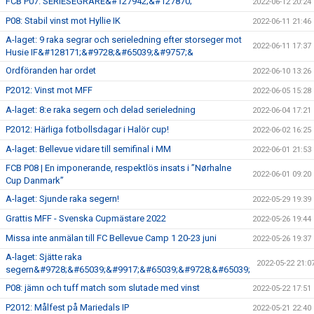
FCB P07: SERIESEGRARE&#127942;&#127870;
2022-06-12 20:24
P08: Stabil vinst mot Hyllie IK
2022-06-11 21:46
A-laget: 9 raka segrar och serieledning efter storseger mot
2022-06-11 17:37
Husie IF&#128171;&#9728;&#65039;&#9757;&
Ordföranden har ordet
2022-06-10 13:26
P2012: Vinst mot MFF
2022-06-05 15:28
A-laget: 8:e raka segern och delad serieledning
2022-06-04 17:21
P2012: Härliga fotbollsdagar i Halör cup!
2022-06-02 16:25
A-laget: Bellevue vidare till semifinal i MM
2022-06-01 21:53
FCB P08 | En imponerande, respektlös insats i ”Nørhalne
2022-06-01 09:20
Cup Danmark”
A-laget: Sjunde raka segern!
2022-05-29 19:39
Grattis MFF - Svenska Cupmästare 2022
2022-05-26 19:44
Missa inte anmälan till FC Bellevue Camp 1 20-23 juni
2022-05-26 19:37
A-laget: Sjätte raka
2022-05-22 21:0
segern&#9728;&#65039;&#9917;&#65039;&#9728;&#65039;
P08: jämn och tuff match som slutade med vinst
2022-05-22 17:51
P2012: Målfest på Mariedals IP
2022-05-21 22:40