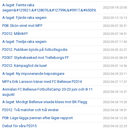
A-laget: Femte raka
2022-05-18 23:00
segern&#129321;&#128076;&#127996;&#9917;&#65039;
A-laget: Fjärde raka segern
2022-05-15 10:13
P08: Skön vinst mot MFF
2022-05-07 20:31
P2012: Målrikt!!!
2022-05-07 18:31
A-laget: Tredje raka segern
2022-05-07 17:40
P2012: Publiken bjöds på fotbollsgodis
2022-05-05 22:27
P2007: Styrkebesked mot Trelleborgs FF
2022-05-02 08:59
P2012: Kämpaglöd de luxe!
2022-05-01 14:36
A-laget: Ny imponerande trepoängare
2022-04-29 23:11
MFFs Erik Larsson tränar med FC Bellevue P2014
2022-04-27 17:37
Anmälan FC Bellevue FotbollsCamp 20-23 juni och 8-11
2022-04-25 14:21
augusti
A-laget: Modigt Bellevue visade klass mot BK Flagg
2022-04-24 19:20
P2012: Två matcher och två vinster
2022-04-24 18:31
P08: Läge lägga pennan efter läger-rapport
2022-04-24 12:20
Debut för våra P2015
2022-04-23 22:23