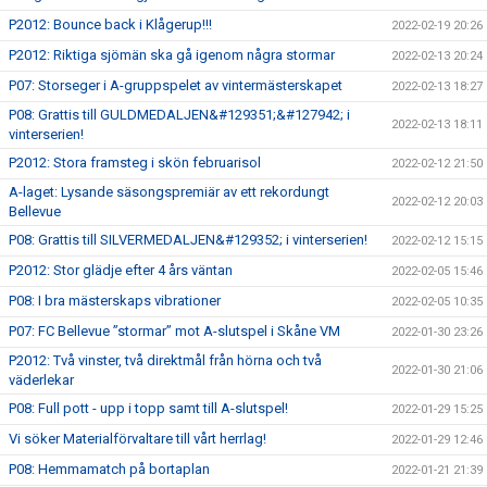
P2012: Bounce back i Klågerup!!!
2022-02-19 20:26
P2012: Riktiga sjömän ska gå igenom några stormar
2022-02-13 20:24
P07: Storseger i A-gruppspelet av vintermästerskapet
2022-02-13 18:27
P08: Grattis till GULDMEDALJEN&#129351;&#127942; i
2022-02-13 18:11
vinterserien!
P2012: Stora framsteg i skön februarisol
2022-02-12 21:50
A-laget: Lysande säsongspremiär av ett rekordungt
2022-02-12 20:03
Bellevue
P08: Grattis till SILVERMEDALJEN&#129352; i vinterserien!
2022-02-12 15:15
P2012: Stor glädje efter 4 års väntan
2022-02-05 15:46
P08: I bra mästerskaps vibrationer
2022-02-05 10:35
P07: FC Bellevue ”stormar” mot A-slutspel i Skåne VM
2022-01-30 23:26
P2012: Två vinster, två direktmål från hörna och två
2022-01-30 21:06
väderlekar
P08: Full pott - upp i topp samt till A-slutspel!
2022-01-29 15:25
Vi söker Materialförvaltare till vårt herrlag!
2022-01-29 12:46
P08: Hemmamatch på bortaplan
2022-01-21 21:39