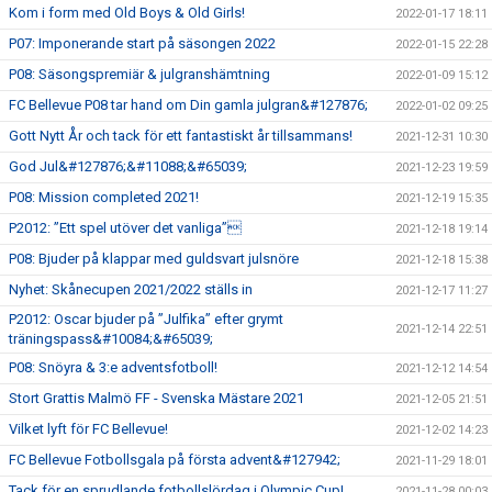
Kom i form med Old Boys & Old Girls!
2022-01-17 18:11
P07: Imponerande start på säsongen 2022
2022-01-15 22:28
P08: Säsongspremiär & julgranshämtning
2022-01-09 15:12
FC Bellevue P08 tar hand om Din gamla julgran&#127876;
2022-01-02 09:25
Gott Nytt År och tack för ett fantastiskt år tillsammans!
2021-12-31 10:30
God Jul&#127876;&#11088;&#65039;
2021-12-23 19:59
P08: Mission completed 2021!
2021-12-19 15:35
P2012: ”Ett spel utöver det vanliga”
2021-12-18 19:14
P08: Bjuder på klappar med guldsvart julsnöre
2021-12-18 15:38
Nyhet: Skånecupen 2021/2022 ställs in
2021-12-17 11:27
P2012: Oscar bjuder på ”Julfika” efter grymt
2021-12-14 22:51
träningspass&#10084;&#65039;
P08: Snöyra & 3:e adventsfotboll!
2021-12-12 14:54
Stort Grattis Malmö FF - Svenska Mästare 2021
2021-12-05 21:51
Vilket lyft för FC Bellevue!
2021-12-02 14:23
FC Bellevue Fotbollsgala på första advent&#127942;
2021-11-29 18:01
Tack för en sprudlande fotbollslördag i Olympic Cup!
2021-11-28 00:03