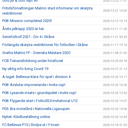
God jul & Gott Nytt År!
2020-12-23 11:51
Fritidsförvaltningen Malmö stad informerar om skärpta
2020-12-21 14:05
restriktioner
P08: Mission completed 2020!
2020-12-12 15:19
Årets julklapp 2020 är här
2020-12-11 11:30
Seriefotboll 2021 - Div 4 i Skåne
2020-11-21 09:33
Förlängda skärpta restriktioner för fotbollen i Skåne
2020-11-17 19:10
Grattis Malmö FF - Svenska Mästare 2020
2020-11-08 21:45
FCB Tränarutbildning under höstlovet
2020-10-29 09:18
Ny viktig info kring Covid-19
2020-10-27 21:13
A-laget: Bellevue klara för spel i division 4
2020-10-25 15:17
P08: Avslutar imponerande i Invite cup!
2020-10-25 14:20
P08: Lysande insats i grundspelet i Invite cup!
2020-10-24 12:42
P08: Flygande start i Fotboll24 Invitational U12
2020-10-23 19:07
P05: Bra motstånd i Nationella Ligacupen
2020-10-22 19:00
Nyhet: Klädbeställning online
2020-10-22 16:49
FC Bellevue P15 | Stolpe ut i Y-town
2020-10-18 21:03