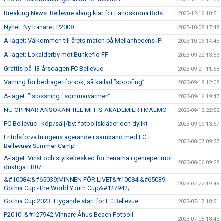
Breaking News: Bellevuetalang klar för Landskrona BoIs
2023-12-16 10:51
Nyhet: Ny tränare i P2008
2023-10-08 17:48
A-laget: Välkommen till årets match på Mellanhedens IP!
2023-10-06 14:43
A-laget: Lokalderby mot Bunkeflo FF
2023-09-22 13:53
Grattis på 13-årsdagen FC Bellevue
2023-09-21 11:58
Varning för bedrägeriförsök, så kallad ”spoofing”
2023-09-18 12:08
A-laget: ”Islossning i sommarvärmen”
2023-09-16 19:47
NU ÖPPNAR ANSÖKAN TILL MFF:S AKADEMIER I MALMÖ
2023-09-12 22:52
FC Bellevue - köp/sälj/byt fotbollskläder och dylikt
2023-09-09 13:57
Fritidsförvaltningens agerande i samband med FC
2023-08-07 09:37
Bellevues Summer Camp
A-laget: Vinst och styrkebesked för herrarna i genrepet mot
2023-08-06 09:38
duktiga LB07
&#10084;&#65039;MINNEN FÖR LIVET&#10084;&#65039;
2023-07-22 19:46
Gothia Cup -The World Youth Cup&#127942;
Gothia Cup 2023: Flygande start för FC Bellevue
2023-07-17 18:51
P2010: &#127942;Vinnare Åhus Beach Fotboll
2023-07-05 18:43