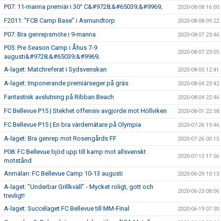
P07: 11-manna premiär i 30° C&#9728;&#65039;&#9969;
2020-08-08 16:00
F2011: ”FCB Camp Base” i Asmundtorp
2020-08-08 09:22
P07: Bra genrepsmöte i 9-manna
2020-08-07 23:46
P05: Pre Season Camp i Åhus 7-9
2020-08-07 23:05
augusti&#9728;&#65039;&#9969;
A-laget: Matchreferat i Sydsvenskan
2020-08-05 12:41
A-laget: Imponerande premiärseger på gräs
2020-08-04 23:42
Fantastisk avslutning på Ribban Beach
2020-08-04 22:46
FC Bellevue P15 | Stekhet offensiv avgjorde mot Höllviken
2020-08-01 22:58
FC Bellevue P15 | En bra värdemätare på Olympia
2020-07-26 19:46
A-laget: Bra genrep mot Rosengårds FF
2020-07-26 00:15
P08: FC Bellevue bjöd upp till kamp mot allsvenskt
2020-07-12 17:56
motstånd
Anmälan: FC Bellevue Camp 10-13 augusti
2020-06-29 10:13
A-laget: ”Underbar Grillkväll” - Mycket roligt, gott och
2020-06-23 08:06
trevligt!
A-laget: Succélaget FC Bellevue till MM-Final
2020-06-19 07:30