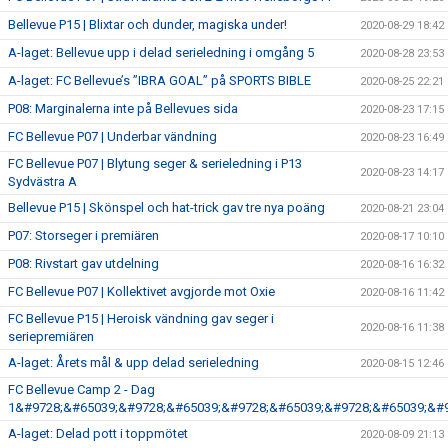
Bellevue P15 | Blixtar och dunder, magiska under!
2020-08-29 18:42
A-laget: Bellevue upp i delad serieledning i omgång 5
2020-08-28 23:53
A-laget: FC Bellevue’s ”IBRA GOAL” på SPORTS BIBLE
2020-08-25 22:21
P08: Marginalerna inte på Bellevues sida
2020-08-23 17:15
FC Bellevue P07 | Underbar vändning
2020-08-23 16:49
FC Bellevue P07 | Blytung seger & serieledning i P13
2020-08-23 14:17
Sydvästra A
Bellevue P15 | Skönspel och hat-trick gav tre nya poäng
2020-08-21 23:04
P07: Storseger i premiären
2020-08-17 10:10
P08: Rivstart gav utdelning
2020-08-16 16:32
FC Bellevue P07 | Kollektivet avgjorde mot Oxie
2020-08-16 11:42
FC Bellevue P15 | Heroisk vändning gav seger i
2020-08-16 11:38
seriepremiären
A-laget: Årets mål & upp delad serieledning
2020-08-15 12:46
FC Bellevue Camp 2 - Dag
1&#9728;&#65039;&#9728;&#65039;&#9728;&#65039;&#9728;&#65039;&#9
A-laget: Delad pott i toppmötet
2020-08-09 21:13