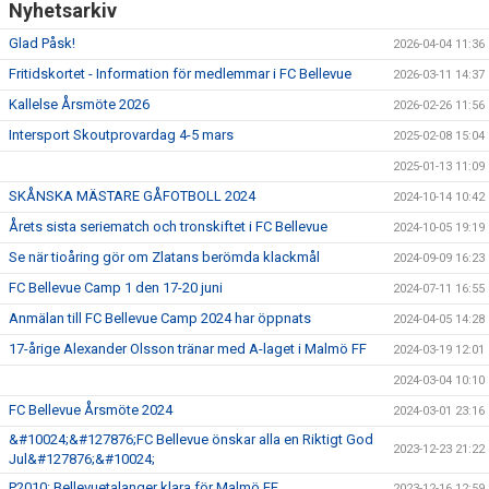
Nyhetsarkiv
GÅBOLL
Glad Påsk!
2026-04-04 11:36
Fritidskortet - Information för medlemmar i FC Bellevue
PROJEKT
2026-03-11 14:37
Kallelse Årsmöte 2026
2026-02-26 11:56
DOMARE
Intersport Skoutprovardag 4-5 mars
2025-02-08 15:04
2025-01-13 11:09
GYMKORT NORDIC WELLNESS
SKÅNSKA MÄSTARE GÅFOTBOLL 2024
2024-10-14 10:42
FYSTRÄNING
Årets sista seriematch och tronskiftet i FC Bellevue
2024-10-05 19:19
Se när tioåring gör om Zlatans berömda klackmål
2024-09-09 16:23
POLICY SOCIALA MEDIER
FC Bellevue Camp 1 den 17-20 juni
2024-07-11 16:55
FRITIDSKORTET 2026
Anmälan till FC Bellevue Camp 2024 har öppnats
2024-04-05 14:28
17-årige Alexander Olsson tränar med A-laget i Malmö FF
2024-03-19 12:01
2024-03-04 10:10
FC Bellevue Årsmöte 2024
2024-03-01 23:16
&#10024;&#127876;FC Bellevue önskar alla en Riktigt God
2023-12-23 21:22
Jul&#127876;&#10024;
P2010: Bellevuetalanger klara för Malmö FF
2023-12-16 12:59