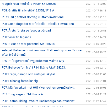
Magisk resa med våra P10or &#128525;
2021-10-18 22:09
P08: Grattis till silvret&#129352;i P13 A
2021-10-17 16:11
P07: Härlig fotbollslördag i Hittarp Invitational
2021-10-16 21:15
P08: Snart dags för storfotboll i Fotboll24 Invitational
2021-10-16 01:43
P07: Årets första serieseger bärgad
2021-10-16 00:58
P08: Visar fin laganda
2021-10-10 14:27
P2012 visade stor potential &#128525;
2021-10-09 20:20
A-laget: Bellevue dominerar mot Staffanstorp men förlorar
2021-10-09 19:23
efter två drömmål
F2012: ”Tigerpress” avgjorde mot Malmö City
2021-10-09 17:45
P07: Bellevue ”on fire” i P14 Skåne A&#128293;
2021-10-06 22:10
P08: I regn, ösregn och slutligen skyfall
2021-10-05 21:05
P08: En härlig fotbollshelg
2021-10-03 21:01
P07: Målfyrverkeri mot Höllviken och en sexmålsskytt
2021-10-03 19:05
P07: Tung seger i P14 Skåne A
2021-10-02 21:22
P08: Teambuilding i vackra Häckeberga naturreservat
2021-09-27 17:47