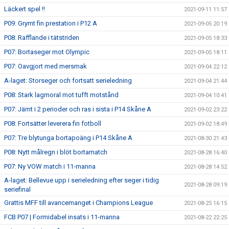
Läckert spel !!
2021-09-11 11:57
P09: Grymt fin prestation i P12 A
2021-09-05 20:19
P08: Rafflande i tätstriden
2021-09-05 18:33
P07: Bortaseger mot Olympic
2021-09-05 18:11
P07: Oavgjort med mersmak
2021-09-04 22:12
A-laget: Storseger och fortsatt serieledning
2021-09-04 21:44
P08: Stark lagmoral mot tufft motstånd
2021-09-04 10:41
P07: Jämt i 2 perioder och ras i sista i P14 Skåne A
2021-09-02 23:22
P08: Fortsätter leverera fin fotboll
2021-09-02 18:49
P07: Tre blytunga bortapoäng i P14 Skåne A
2021-08-30 21:43
P08: Nytt målregn i blöt bortamatch
2021-08-28 16:40
P07: Ny VOW match i 11-manna
2021-08-28 14:52
A-laget: Bellevue upp i serieledning efter seger i tidig
2021-08-28 09:19
seriefinal
Grattis MFF till avancemanget i Champions League
2021-08-25 16:15
FCB P07 | Formidabel insats i 11-manna
2021-08-22 22:25