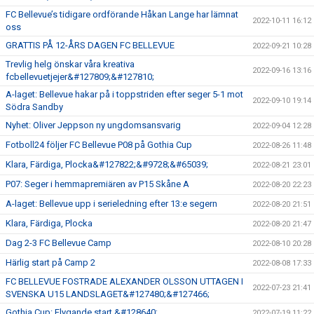
FC Bellevue’s tidigare ordförande Håkan Lange har lämnat
2022-10-11 16:12
oss
GRATTIS PÅ 12-ÅRS DAGEN FC BELLEVUE
2022-09-21 10:28
Trevlig helg önskar våra kreativa
2022-09-16 13:16
fcbellevuetjejer&#127809;&#127810;
A-laget: Bellevue hakar på i toppstriden efter seger 5-1 mot
2022-09-10 19:14
Södra Sandby
Nyhet: Oliver Jeppson ny ungdomsansvarig
2022-09-04 12:28
Fotboll24 följer FC Bellevue P08 på Gothia Cup
2022-08-26 11:48
Klara, Färdiga, Plocka&#127822;&#9728;&#65039;
2022-08-21 23:01
P07: Seger i hemmapremiären av P15 Skåne A
2022-08-20 22:23
A-laget: Bellevue upp i serieledning efter 13:e segern
2022-08-20 21:51
Klara, Färdiga, Plocka
2022-08-20 21:47
Dag 2-3 FC Bellevue Camp
2022-08-10 20:28
Härlig start på Camp 2
2022-08-08 17:33
FC BELLEVUE FOSTRADE ALEXANDER OLSSON UTTAGEN I
2022-07-23 21:41
SVENSKA U15 LANDSLAGET&#127480;&#127466;
Gothia Cup: Flygande start &#128640;
2022-07-19 11:22