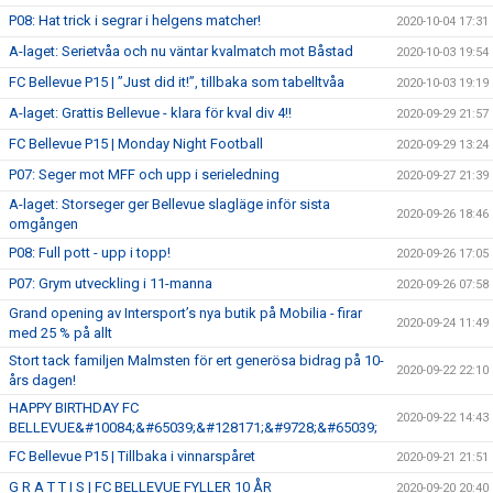
P08: Hat trick i segrar i helgens matcher!
2020-10-04 17:31
A-laget: Serietvåa och nu väntar kvalmatch mot Båstad
2020-10-03 19:54
FC Bellevue P15 | ”Just did it!”, tillbaka som tabelltvåa
2020-10-03 19:19
A-laget: Grattis Bellevue - klara för kval div 4!!
2020-09-29 21:57
FC Bellevue P15 | Monday Night Football
2020-09-29 13:24
P07: Seger mot MFF och upp i serieledning
2020-09-27 21:39
A-laget: Storseger ger Bellevue slagläge inför sista
2020-09-26 18:46
omgången
P08: Full pott - upp i topp!
2020-09-26 17:05
P07: Grym utveckling i 11-manna
2020-09-26 07:58
Grand opening av Intersport’s nya butik på Mobilia - firar
2020-09-24 11:49
med 25 % på allt
Stort tack familjen Malmsten för ert generösa bidrag på 10-
2020-09-22 22:10
års dagen!
HAPPY BIRTHDAY FC
2020-09-22 14:43
BELLEVUE&#10084;&#65039;&#128171;&#9728;&#65039;
FC Bellevue P15 | Tillbaka i vinnarspåret
2020-09-21 21:51
G R A T T I S | FC BELLEVUE FYLLER 10 ÅR
2020-09-20 20:40