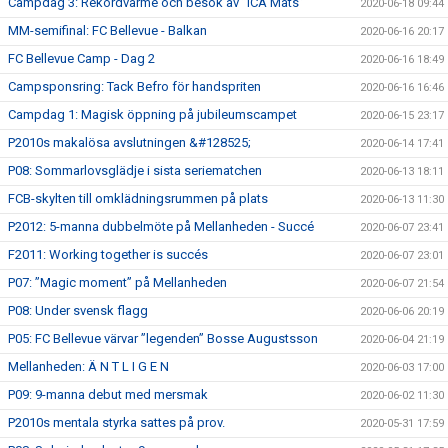
Campdag 3: Rekordvärme och besök av ”ICA Mats”
2020-06-18 09:44
MM-semifinal: FC Bellevue - Balkan
2020-06-16 20:17
FC Bellevue Camp - Dag 2
2020-06-16 18:49
Campsponsring: Tack Befro för handspriten
2020-06-16 16:46
Campdag 1: Magisk öppning på jubileumscampet
2020-06-15 23:17
P2010s makalösa avslutningen &#128525;
2020-06-14 17:41
P08: Sommarlovsglädje i sista seriematchen
2020-06-13 18:11
FCB-skylten till omklädningsrummen på plats
2020-06-13 11:30
P2012: 5-manna dubbelmöte på Mellanheden - Succé
2020-06-07 23:41
F2011: Working together is succés
2020-06-07 23:01
P07: ”Magic moment” på Mellanheden
2020-06-07 21:54
P08: Under svensk flagg
2020-06-06 20:19
P05: FC Bellevue värvar ”legenden” Bosse Augustsson
2020-06-04 21:19
Mellanheden: Ä N T L I G E N
2020-06-03 17:00
P09: 9-manna debut med mersmak
2020-06-02 11:30
P2010s mentala styrka sattes på prov.
2020-05-31 17:59