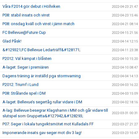
Våra F2014 gör debut i Höllviken
2022-04-23 21:47
P08: stabil insats och vinst
2022-04-23 15:46
P08: onsdag kväll och vinst i jämn match
2022-04-21 08:14
FC Bellevue@Future Cup
2022-04-15 21:56
Glad Påsk!
2022-04-14 12:15
&#129321;FC Bellevue Ledarträff&#128171;
2022-04-11 23:38
P2012: Väl kämpat i blåsten
2022-04-10 15:20
A-laget: Seger i premiären
2022-04-10 08:47
Dagens träning är inställd pga stormvarning
2022-04-04 14:13
P2012: Triumf i Lund
2022-04-03 16:22
P08: Strålande spel i DM
2022-04-03 15:09
A-laget: Bellevue’s segertåg rullar vidare i DM
2022-04-02 18:16
A-lag: Bellevue besegrar Klagshamn i MM och går vidare till
2022-03-31 00:31
slutspel som Gruppetta&#127942;&#128293;
P07: Seger i lokala tungviktsmötet mot Kulladals FF
2022-03-27 21:27
Imponerande insats gav seger mot div 3 lag!
2022-03-23 10:47