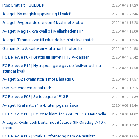
P08: Grattis till GULDET!
2020-10-18 17:29
A-laget: Ny magisk uppvisning i kvalet!
2020-10-17 20:46
A-laget: Avgörande division 4 kval mot Sjöbo
2020-10-16 16:28
A-laget: Magisk kvalkväll på Mellanhedens IP!
2020-10-14 13:00
A-laget: Timmar kvar till rykande het sista kvalmatch
2020-10-13 13:36
Gemenskap & kärleken vi alla har till fotbollen
2020-10-11 21:58
FC Bellevue P07 | Grattis till silvret i P13 A-klassen
2020-10-11 21:42
FC Bellevue P15 | Ny trepoängare gav seriesilver, och nu
2020-10-11 18:58
stundar kval!
A-laget: 2-2 i kvalmatch 1 mot Båstads GIF
2020-10-10 17:57
P08: Seriesegern är säkrad!
2020-10-10 11:15
FC Bellevue P08 | Seriesegrare i P13 B
2020-10-10 09:39
A-laget: Kvalmatch 1 avbruten pga av åska
2020-10-08 16:46
FC Bellevue P05 | Bellevue klara för KVAL till P16 Nationella
2020-10-08 14:02
A-Laget: Kvalmatch borta mot Båstads GIF Onsdag 7/10 kl
2020-10-06 13:42
19:00
FC Bellevue P07 | Stark slutforcering nära ge resultat
2020-10-05 12:55