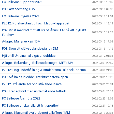
FC Bellevue Supporter 2022
2022-03-19 13:02
P08: Avancemang i DM
2022-03-19 09:38
FC Bellevue Styrelse 2022
2022-03-17 11:54
P2012: Rörelse utan boll och klapp-klapp spel
2022-03-14 18:14
P07: Vinst med 2-3 mot ett starkt Åhus HBK på ett idylliskt
2022-03-13 19:23
Furehov!
A-laget: Målfyrverkeri i DM
2022-03-13 17:04
P08: Som ett självspelande piano i DM
2022-03-13 14:12
Hjälp till Ukraina - alla gåvor dubblas
2022-03-12 01:34
A-laget: Rekordungt Bellevue besegrar MFF i MM
2022-03-09 22:59
P2012: Hög underhållning & straffdrama i slutsekunderna
2022-03-06 21:03
P08: Målkalas inledde Distriktsmästerskapen
2022-03-06 15:28
P2012 Strålande sol och strålande insats
2022-03-05 20:24
P08: Fredagkväll med underhållande fotboll
2022-03-04 23:13
FC Bellevue Årsmöte 2022
2022-02-23 18:06
FC Bellevue önskar alla ett fint sportlov!
2022-02-21 12:18
A-laget: Klassmål avgjorde mot Lilla Torg i MM
2022-02-19 20:34