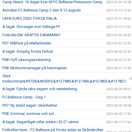
Camp News: 16 dagar kvar till FC Bellevue Preseason Camp
2021-07-24 10:28
Anmälan FC Bellevue Camp 2 den 9-12 augusti
2021-07-13 12:42
UEFA EURO 2020: FORZA ITALIA
2021-07-12 18:02
A-laget: Storseger mot Vellinge FF
2021-07-10 17:01
Fotbolls EM: GRATTIS DANMARK!!
2021-07-03 20:03
P07: Målfest på Mellanheden
2021-07-02 10:35
A-laget: Snöplig första förlust
2021-06-30 22:43
P08 i tuff säsongsavslutning
2021-06-29 21:55
P08: Midsommarseger på hemmaplan
2021-06-27 13:38
Glad
2
midsommar&#9728;&#65039;&#127480;&#127466;&#127803;&#127827;
A-laget: Fjärde raka segern och serieledning
2021-06-24 09:51
FC Bellevue Camp - Dag 1
2021-06-22 06:48
P07: Ny stabil seger i ökenhettan
2021-06-20 18:58
P08: Sommar, sommar och sol...
2021-06-20 17:54
A-laget: Segertåget rullar vidare i 32 C° värme
2021-06-19 17:56
Fotbollen lever - FC Bellevue på första sidan av Skånebollen