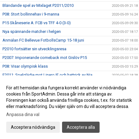
Bländande spel av Mixlaget P2011/2010
2020-05-09 21:18
P08: Stort bollinnehav i 9-manna
2020-05-09 16:24
P15 Skåneserie A: FCB vs TFF 4-0 (3-0)
2020-05-09 09:30
Nya spännande matcher i helgen
2020-05-07 18:17
Anmälan FC Bellevue FotbollsCamp 15-18 juni
2020-05-07 18:00
P2010 fortsätter sin utvecklingsresa
2020-05-03 23:04
P2007: Imponerande comeback mot Gislöv P15
2020-05-03 17:50
P08: Visar olympisk klass
2020-05-03 15:29
F2011: Spelglädje mot Linero IF och hattrick av Nia
2020-05-02 18:38
P07: Bländande ungdomsfotboll på 1:a maj
2020-05-01 22:35
För att hemsidan ska fungera korrekt använder vi nödvändiga
Trevlig Valborg!
2020-04-30 21:34
cookies från SportAdmin. Dessa går inte att stänga av.
Föreningen kan också använda frivilliga cookies, t.ex. för statistik
P07: Spelglädje mot FC Rosengård
2020-04-26 17:58
eller marknadsföring. Du väljer själv om du vill acceptera dessa.
P08: Släpp fotbollskillarna loss, det är vår!
2020-04-26 15:06
Anpassa dina val
F2011: Tjejerna imponerar i hemmadebuten
2020-04-26 14:50
P2010 maskinen åter i bruk.
Acceptera nödvändiga
Acceptera alla
2020-04-26 12:47
P15 I På behörigt avstånd från publik och motståndare
2020-04-26 00:37