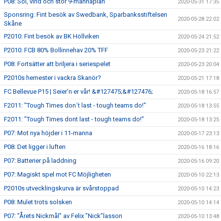
P08: Sol, vind och stor 9-mannaplan
2020-05-31 17:35
Sponsring: Fint besök av Swedbank, Sparbanksstiftelsen
2020-05-28 22:02
Skåne
P2010: Fint besök av BK Höllviken
2020-05-24 21:52
P2010: FCB 80% Bollinnehav 20% TFF
2020-05-23 21:22
P08: Fortsätter att briljera i seriespelet
2020-05-23 20:04
P2010s hemester i vackra Skanör?
2020-05-21 17:18
FC Bellevue P15 | Seier’n er vår! &#127475;&#127476;
2020-05-18 16:57
F2011: "Tough Times don´t last - tough teams do!"
2020-05-18 13:55
F2011: "Tough Times dont last - tough teams do!"
2020-05-18 13:25
P07: Mot nya höjder i 11-manna
2020-05-17 23:13
P08: Det ligger i luften
2020-05-16 18:16
P07: Batterier på laddning
2020-05-16 09:20
P07: Magiskt spel mot FC Möjligheten
2020-05-10 22:13
P2010s utvecklingskurva är svårstoppad
2020-05-10 14:23
P08: Mulet trots solsken
2020-05-10 14:14
P07: ”Årets Nickmål” av Felix ”Nick”lasson
2020-05-10 13:48