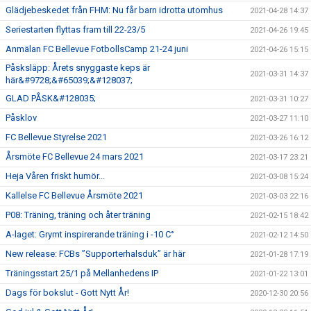
Glädjebeskedet från FHM: Nu får barn idrotta utomhus
2021-04-28 14:37
Seriestarten flyttas fram till 22-23/5
2021-04-26 19:45
Anmälan FC Bellevue FotbollsCamp 21-24 juni
2021-04-26 15:15
Påsksläpp: Årets snyggaste keps är
2021-03-31 14:37
här&#9728;&#65039;&#128037;
GLAD PÅSK&#128035;
2021-03-31 10:27
Påsklov
2021-03-27 11:10
FC Bellevue Styrelse 2021
2021-03-26 16:12
Årsmöte FC Bellevue 24 mars 2021
2021-03-17 23:21
Heja Våren friskt humör...
2021-03-08 15:24
Kallelse FC Bellevue Årsmöte 2021
2021-03-03 22:16
P08: Träning, träning och åter träning
2021-02-15 18:42
A-laget: Grymt inspirerande träning i -10 C°
2021-02-12 14:50
New release: FCBs ”Supporterhalsduk” är här
2021-01-28 17:19
Träningsstart 25/1 på Mellanhedens IP
2021-01-22 13:01
Dags för bokslut - Gott Nytt År!
2020-12-30 20:56