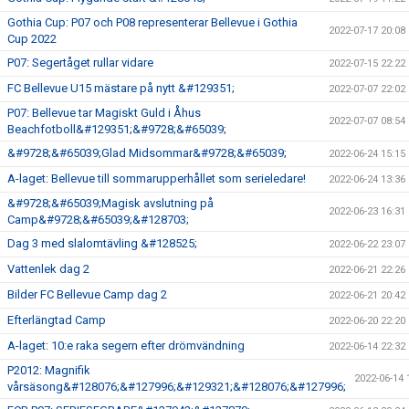
Gothia Cup: P07 och P08 representerar Bellevue i Gothia
2022-07-17 20:08
Cup 2022
P07: Segertåget rullar vidare
2022-07-15 22:22
FC Bellevue U15 mästare på nytt &#129351;
2022-07-07 22:02
P07: Bellevue tar Magiskt Guld i Åhus
2022-07-07 08:54
Beachfotboll&#129351;&#9728;&#65039;
&#9728;&#65039;Glad Midsommar&#9728;&#65039;
2022-06-24 15:15
A-laget: Bellevue till sommarupperhållet som serieledare!
2022-06-24 13:36
&#9728;&#65039;Magisk avslutning på
2022-06-23 16:31
Camp&#9728;&#65039;&#128703;
Dag 3 med slalomtävling &#128525;
2022-06-22 23:07
Vattenlek dag 2
2022-06-21 22:26
Bilder FC Bellevue Camp dag 2
2022-06-21 20:42
Efterlängtad Camp
2022-06-20 22:20
A-laget: 10:e raka segern efter drömvändning
2022-06-14 22:32
P2012: Magnifik
2022-06-14 
vårsäsong&#128076;&#127996;&#129321;&#128076;&#127996;