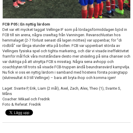
KLÄDBESTÄLLNING
FCB P05 | En nyttig lärdom
SPONSORER
Det var ett mycket taggat Vellinge IF som på lördagsförmiddagen bjöd in
FCB till sin arena, några crawltag från Vanningen. Revanschlustan hos
KLUBBMAGASIN
hemmalaget (2-7 förlust senast då lagen möttes) var uppenbar, för ”di
rödblå” var långa stunder etta på bollen. FCB var uppenbart störda av
NATIONELLA SPELFORMER
Vellinges fysiska spel och tighta markering, och där vi visade ineffektivitet
framför mål fick våra motståndare desto mer utväxling på sina chanser och
var duktiga på att utnyttja FCB:s misstag. Några sena avhopp och
PROVTRÄNING
coachbyten till trots så visade FCB-truppen ändå beundransvärd kampvilja.
Nu fick vi oss en nyttig lärdom i samband med höstens första poängtapp
SKADEBEHANDLING
(slutresultat 4-3 till Vellinge) – bara att bryta ihop och komma igen!
Laget: Svante P, Erik, Liam (2 mål), Axel, Zach, Alex, Theo (1), Svante S,
VÄRDEGRUND
Måns
Coacher: Mikael och Fredrik
FOTBOLLSCAMP 2026
Foto & Referat: Fredrik
TRÄNARUTBILDNING
SUPPORTERPRYLAR