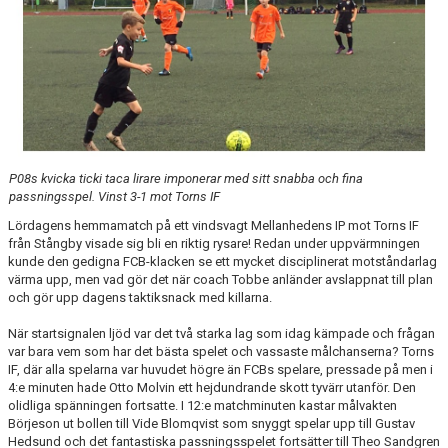
KLÄDBESTÄLLNING
SPONSORER
KLUBBMAGASIN
NATIONELLA SPELFORMER
P08s kvicka ticki taca lirare imponerar med sitt snabba och fina
passningsspel. Vinst 3-1 mot Torns IF
PROVTRÄNING
Lördagens hemmamatch på ett vindsvagt Mellanhedens IP mot Torns IF
från Stångby visade sig bli en riktig rysare! Redan under uppvärmningen
SKADEBEHANDLING
kunde den gedigna FCB-klacken se ett mycket disciplinerat motståndarlag
värma upp, men vad gör det när coach Tobbe anländer avslappnat till plan
och gör upp dagens taktiksnack med killarna.
VÄRDEGRUND
När startsignalen ljöd var det två starka lag som idag kämpade och frågan
FOTBOLLSCAMP 2026
var bara vem som har det bästa spelet och vassaste målchanserna? Torns
IF, där alla spelarna var huvudet högre än FCBs spelare, pressade på men i
TRÄNARUTBILDNING
4:e minuten hade Otto Molvin ett hejdundrande skott tyvärr utanför. Den
olidliga spänningen fortsatte. I 12:e matchminuten kastar målvakten
Börjeson ut bollen till Vide Blomqvist som snyggt spelar upp till Gustav
SUPPORTERPRYLAR
Hedsund och det fantastiska passningsspelet fortsätter till Theo Sandgren