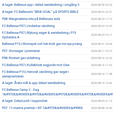
A-laget: Bellevue upp i delad serieledning i omgång 5
2020-08-28 23:53
A-laget: FC Bellevue’s ”IBRA GOAL” på SPORTS BIBLE
2020-08-25 22:21
P08: Marginalerna inte på Bellevues sida
2020-08-23 17:15
FC Bellevue P07 | Underbar vändning
2020-08-23 16:49
FC Bellevue P07 | Blytung seger & serieledning i P13
2020-08-23 14:17
Sydvästra A
Bellevue P15 | Skönspel och hat-trick gav tre nya poäng
2020-08-21 23:04
P07: Storseger i premiären
2020-08-17 10:10
P08: Rivstart gav utdelning
2020-08-16 16:32
FC Bellevue P07 | Kollektivet avgjorde mot Oxie
2020-08-16 11:42
FC Bellevue P15 | Heroisk vändning gav seger i
2020-08-16 11:38
seriepremiären
A-laget: Årets mål & upp delad serieledning
2020-08-15 12:46
FC Bellevue Camp 2 - Dag
1&#9728;&#65039;&#9728;&#65039;&#9728;&#65039;&#9728;&#65039;&#9
A-laget: Delad pott i toppmötet
2020-08-09 21:13
P07: 11-manna premiär i 30° C&#9728;&#65039;&#9969;
2020-08-08 16:00