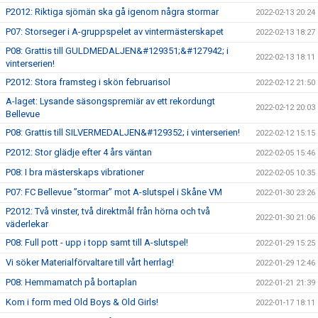
P2012: Riktiga sjömän ska gå igenom några stormar
2022-02-13 20:24
P07: Storseger i A-gruppspelet av vintermästerskapet
2022-02-13 18:27
P08: Grattis till GULDMEDALJEN&#129351;&#127942; i
2022-02-13 18:11
vinterserien!
P2012: Stora framsteg i skön februarisol
2022-02-12 21:50
A-laget: Lysande säsongspremiär av ett rekordungt
2022-02-12 20:03
Bellevue
P08: Grattis till SILVERMEDALJEN&#129352; i vinterserien!
2022-02-12 15:15
P2012: Stor glädje efter 4 års väntan
2022-02-05 15:46
P08: I bra mästerskaps vibrationer
2022-02-05 10:35
P07: FC Bellevue ”stormar” mot A-slutspel i Skåne VM
2022-01-30 23:26
P2012: Två vinster, två direktmål från hörna och två
2022-01-30 21:06
väderlekar
P08: Full pott - upp i topp samt till A-slutspel!
2022-01-29 15:25
Vi söker Materialförvaltare till vårt herrlag!
2022-01-29 12:46
P08: Hemmamatch på bortaplan
2022-01-21 21:39
Kom i form med Old Boys & Old Girls!
2022-01-17 18:11