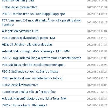
P08: Avancemang i DM
2022-03-19 09:38
FC Bellevue Styrelse 2022
2022-03-17 11:54
P2012: Rörelse utan boll och klapp-klapp spel
2022-03-14 18:14
P07: Vinst med 2-3 mot ett starkt Åhus HBK på ett idylliskt
2022-03-13 19:23
Furehov!
A-laget: Målfyrverkeri i DM
2022-03-13 17:04
P08: Som ett självspelande piano i DM
2022-03-13 14:12
Hjälp till Ukraina - alla gåvor dubblas
2022-03-12 01:34
A-laget: Rekordungt Bellevue besegrar MFF i MM
2022-03-09 22:59
P2012: Hög underhållning & straffdrama i slutsekunderna
2022-03-06 21:03
P08: Målkalas inledde Distriktsmästerskapen
2022-03-06 15:28
P2012 Strålande sol och strålande insats
2022-03-05 20:24
P08: Fredagkväll med underhållande fotboll
2022-03-04 23:13
FC Bellevue Årsmöte 2022
2022-02-23 18:06
FC Bellevue önskar alla ett fint sportlov!
2022-02-21 12:18
A-laget: Klassmål avgjorde mot Lilla Torg i MM
2022-02-19 20:34
P2012: Bounce back i Klågerup!!!
2022-02-19 20:26