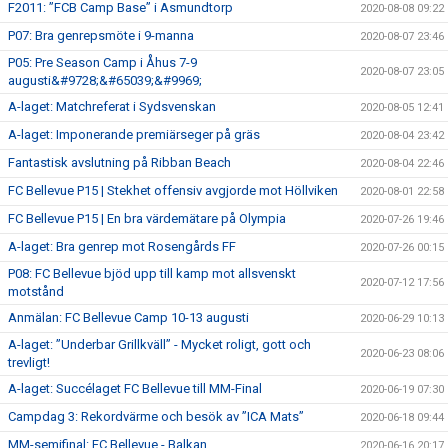
F2011: ”FCB Camp Base” i Asmundtorp
2020-08-08 09:22
P07: Bra genrepsmöte i 9-manna
2020-08-07 23:46
P05: Pre Season Camp i Åhus 7-9
2020-08-07 23:05
augusti&#9728;&#65039;&#9969;
A-laget: Matchreferat i Sydsvenskan
2020-08-05 12:41
A-laget: Imponerande premiärseger på gräs
2020-08-04 23:42
Fantastisk avslutning på Ribban Beach
2020-08-04 22:46
FC Bellevue P15 | Stekhet offensiv avgjorde mot Höllviken
2020-08-01 22:58
FC Bellevue P15 | En bra värdemätare på Olympia
2020-07-26 19:46
A-laget: Bra genrep mot Rosengårds FF
2020-07-26 00:15
P08: FC Bellevue bjöd upp till kamp mot allsvenskt
2020-07-12 17:56
motstånd
Anmälan: FC Bellevue Camp 10-13 augusti
2020-06-29 10:13
A-laget: ”Underbar Grillkväll” - Mycket roligt, gott och
2020-06-23 08:06
trevligt!
A-laget: Succélaget FC Bellevue till MM-Final
2020-06-19 07:30
Campdag 3: Rekordvärme och besök av ”ICA Mats”
2020-06-18 09:44
MM-semifinal: FC Bellevue - Balkan
2020-06-16 20:17