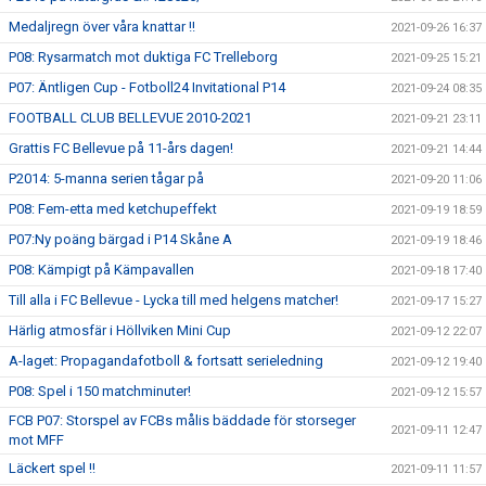
Medaljregn över våra knattar !!
2021-09-26 16:37
P08: Rysarmatch mot duktiga FC Trelleborg
2021-09-25 15:21
P07: Äntligen Cup - Fotboll24 Invitational P14
2021-09-24 08:35
FOOTBALL CLUB BELLEVUE 2010-2021
2021-09-21 23:11
Grattis FC Bellevue på 11-års dagen!
2021-09-21 14:44
P2014: 5-manna serien tågar på
2021-09-20 11:06
P08: Fem-etta med ketchupeffekt
2021-09-19 18:59
P07:Ny poäng bärgad i P14 Skåne A
2021-09-19 18:46
P08: Kämpigt på Kämpavallen
2021-09-18 17:40
Till alla i FC Bellevue - Lycka till med helgens matcher!
2021-09-17 15:27
Härlig atmosfär i Höllviken Mini Cup
2021-09-12 22:07
A-laget: Propagandafotboll & fortsatt serieledning
2021-09-12 19:40
P08: Spel i 150 matchminuter!
2021-09-12 15:57
FCB P07: Storspel av FCBs målis bäddade för storseger
2021-09-11 12:47
mot MFF
Läckert spel !!
2021-09-11 11:57