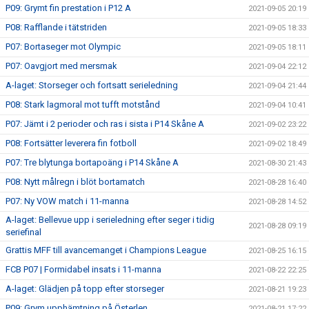
P09: Grymt fin prestation i P12 A
2021-09-05 20:19
P08: Rafflande i tätstriden
2021-09-05 18:33
P07: Bortaseger mot Olympic
2021-09-05 18:11
P07: Oavgjort med mersmak
2021-09-04 22:12
A-laget: Storseger och fortsatt serieledning
2021-09-04 21:44
P08: Stark lagmoral mot tufft motstånd
2021-09-04 10:41
P07: Jämt i 2 perioder och ras i sista i P14 Skåne A
2021-09-02 23:22
P08: Fortsätter leverera fin fotboll
2021-09-02 18:49
P07: Tre blytunga bortapoäng i P14 Skåne A
2021-08-30 21:43
P08: Nytt målregn i blöt bortamatch
2021-08-28 16:40
P07: Ny VOW match i 11-manna
2021-08-28 14:52
A-laget: Bellevue upp i serieledning efter seger i tidig
2021-08-28 09:19
seriefinal
Grattis MFF till avancemanget i Champions League
2021-08-25 16:15
FCB P07 | Formidabel insats i 11-manna
2021-08-22 22:25
A-laget: Glädjen på topp efter storseger
2021-08-21 19:23
P09: Grym upphämtning på Österlen
2021-08-21 17:22