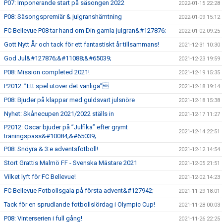
P07: Imponerande start på säsongen 2022
2022-01-15 22:28
P08: Säsongspremiär & julgranshämtning
2022-01-09 15:12
FC Bellevue P08 tar hand om Din gamla julgran&#127876;
2022-01-02 09:25
Gott Nytt År och tack för ett fantastiskt år tillsammans!
2021-12-31 10:30
God Jul&#127876;&#11088;&#65039;
2021-12-23 19:59
P08: Mission completed 2021!
2021-12-19 15:35
P2012: ”Ett spel utöver det vanliga”
2021-12-18 19:14
P08: Bjuder på klappar med guldsvart julsnöre
2021-12-18 15:38
Nyhet: Skånecupen 2021/2022 ställs in
2021-12-17 11:27
P2012: Oscar bjuder på ”Julfika” efter grymt
2021-12-14 22:51
träningspass&#10084;&#65039;
P08: Snöyra & 3:e adventsfotboll!
2021-12-12 14:54
Stort Grattis Malmö FF - Svenska Mästare 2021
2021-12-05 21:51
Vilket lyft för FC Bellevue!
2021-12-02 14:23
FC Bellevue Fotbollsgala på första advent&#127942;
2021-11-29 18:01
Tack för en sprudlande fotbollslördag i Olympic Cup!
2021-11-28 00:03
P08: Vinterserien i full gång!
2021-11-26 22:25