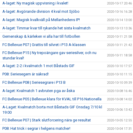
A-laget: Ny magisk uppvisning i kvalet!
2020-10-17 20:46
A-laget: Avgörande division 4 kval mot Sjöbo
2020-10-16 16:28
A-laget: Magisk kvalkväll på Mellanhedens IP!
2020-10-14 13:00
A-laget: Timmar kvar till rykande het sista kvalmatch
2020-10-13 13:36
Gemenskap & kärleken vi alla har till fotbollen
2020-10-11 21:58
FC Bellevue P07 | Grattis till silvret i P13 A-klassen
2020-10-11 21:42
FC Bellevue P15 | Ny trepoängare gav seriesilver, och nu
2020-10-11 18:58
stundar kval!
A-laget: 2-2 i kvalmatch 1 mot Båstads GIF
2020-10-10 17:57
P08: Seriesegern är säkrad!
2020-10-10 11:15
FC Bellevue P08 | Seriesegrare i P13 B
2020-10-10 09:39
A-laget: Kvalmatch 1 avbruten pga av åska
2020-10-08 16:46
FC Bellevue P05 | Bellevue klara för KVAL till P16 Nationella
2020-10-08 14:02
A-Laget: Kvalmatch borta mot Båstads GIF Onsdag 7/10 kl
2020-10-06 13:42
19:00
FC Bellevue P07 | Stark slutforcering nära ge resultat
2020-10-05 12:55
P08: Hat trick i segrar i helgens matcher!
2020-10-04 17:31