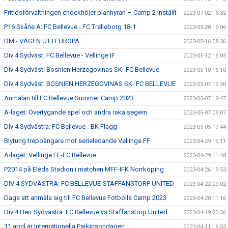
Fritidsförvaltningen chockhöjer planhyran – Camp 2 inställt
2023-07-02 16:32
P16 Skåne A: FC Bellevue - FC Trelleborg 18-1
2023-05-28 16:06
DM - VÄGEN UT I EUROPA
2023-05-16 08:36
Div 4 Sydväst: FC Bellevue - Vellinge IF
2023-05-12 16:05
Div 4 Sydväst: Bosnien Herzegovinas SK- FC Bellevue
2023-05-10 16:10
Div 4 Sydväst: BOSNIEN HERZEGOVINAS SK- FC BELLEVUE
2023-05-07 19:50
Anmälan till FC Bellevue Summer Camp 2023
2023-05-07 19:47
A-laget: Övertygande spel och andra raka segern
2023-05-07 09:07
Div 4 Sydvästra: FC Bellevue - BK Flagg
2023-05-05 17:44
Blytung trepoängare mot serieledande Vellinge FF
2023-04-29 19:11
A-laget: Vellinge FF-FC Bellevue
2023-04-29 11:48
P2014 på Eleda Stadion i matchen MFF-IFK Norrköping
2023-04-26 19:53
DIV 4 SYDVÄSTRA: FC BELLEVUE-STAFFANSTORP UNITED
2023-04-22 09:02
Dags att anmäla sig till FC Bellevue Fotbolls Camp 2023
2023-04-20 11:16
Div 4 Herr Sydvästra: FC Bellevue vs Staffanstorp United
2023-04-19 20:56
11 april är Internationella Parkinsondagen
2023-04-11 16:55