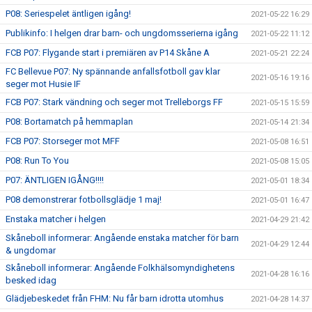
P08: Seriespelet äntligen igång!
2021-05-22 16:29
Publikinfo: I helgen drar barn- och ungdomsserierna igång
2021-05-22 11:12
FCB P07: Flygande start i premiären av P14 Skåne A
2021-05-21 22:24
FC Bellevue P07: Ny spännande anfallsfotboll gav klar
2021-05-16 19:16
seger mot Husie IF
FCB P07: Stark vändning och seger mot Trelleborgs FF
2021-05-15 15:59
P08: Bortamatch på hemmaplan
2021-05-14 21:34
FCB P07: Storseger mot MFF
2021-05-08 16:51
P08: Run To You
2021-05-08 15:05
P07: ÄNTLIGEN IGÅNG!!!!
2021-05-01 18:34
P08 demonstrerar fotbollsglädje 1 maj!
2021-05-01 16:47
Enstaka matcher i helgen
2021-04-29 21:42
Skåneboll informerar: Angående enstaka matcher för barn
2021-04-29 12:44
& ungdomar
Skåneboll informerar: Angående Folkhälsomyndighetens
2021-04-28 16:16
besked idag
Glädjebeskedet från FHM: Nu får barn idrotta utomhus
2021-04-28 14:37