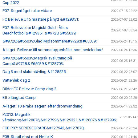
Cup 2022
P07: Segertåget rullar vidare
2022-07-15 22:22
FC Bellevue U15 mästare på nytt &#129351;
2022-07-07 22:02
P07: Bellevue tar Magiskt Guld i Åhus
2022-07-07 08:54
Beachfotboll&#129351;&#9728;&#65039;
&#9728;&#65039;Glad Midsommar&#9728;&#65039;
2022-06-24 15:15
A-laget: Bellevue till sommarupperhållet som serieledare!
2022-06-24 13:36
&#9728;&#65039;Magisk avslutning på
2022-06-23 16:31
Camp&#9728;&#65039;&#128703;
Dag 3 med slalomtävling &#128525;
2022-06-22 23:07
Vattenlek dag 2
2022-06-21 22:26
Bilder FC Bellevue Camp dag 2
2022-06-21 20:42
Efterlängtad Camp
2022-06-20 22:20
A-laget: 10:e raka segern efter drömvändning
2022-06-14 22:32
P2012: Magnifik
2022-06-14 
vårsäsong&#128076;&#127996;&#129321;&#128076;&#127996;
FCB P07: SERIESEGRARE&#127942;&#127870;
2022-06-12 20:24
P08: Stabil vinst mot Hyllie IK
2022-06-11 21:46