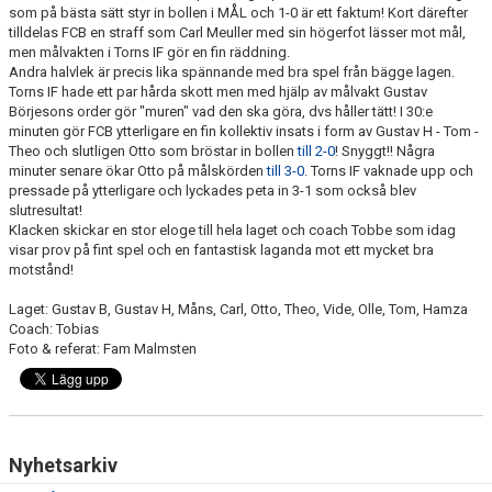
som på bästa sätt styr in bollen i MÅL och 1-0 är ett faktum! Kort därefter
GÅBOLL
tilldelas FCB en straff som Carl Meuller med sin högerfot lässer mot mål,
men målvakten i Torns IF gör en fin räddning.
Andra halvlek är precis lika spännande med bra spel från bägge lagen.
PROJEKT
Torns IF hade ett par hårda skott men med hjälp av målvakt Gustav
Börjesons order gör "muren" vad den ska göra, dvs håller tätt! I 30:e
DOMARE
minuten gör FCB ytterligare en fin kollektiv insats i form av Gustav H - Tom -
Theo och slutligen Otto som bröstar in bollen
till 2-0
! Snyggt!! Några
GYMKORT NORDIC WELLNESS
minuter senare ökar Otto på målskörden
till 3-0
. Torns IF vaknade upp och
pressade på ytterligare och lyckades peta in 3-1 som också blev
slutresultat!
FYSTRÄNING
Klacken skickar en stor eloge till hela laget och coach Tobbe som idag
visar prov på fint spel och en fantastisk laganda mot ett mycket bra
POLICY SOCIALA MEDIER
motstånd!
Laget: Gustav B, Gustav H, Måns, Carl, Otto, Theo, Vide, Olle, Tom, Hamza
FRITIDSKORTET 2026
Coach: Tobias
Foto & referat: Fam Malmsten
Nyhetsarkiv