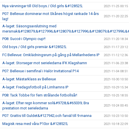
Nya värvningar till Old boys / Old girls &#128525;
2021-11-25 00:15
P07: Bellevue dominerar mot Skånes högst rankade 14-års
2021-11-20 22:25
lag!
A-laget: Säsongsavslutning med
mersmak&#128079;&#127996;&#128079;&#127996;&#128079;&#127996;&#
P08: Succé i Olympic cup!!
2021-11-20 18:34
Old boys / Old girls premiär &#128525;
2021-11-17 23:12
FC Bellevue: Omklädningsrum på gång på Mellanhedens IP
2021-11-12 12:36
A-laget: Storseger mot serieledarna IFK Klagshamn
2021-11-06 23:38
P07: Bellevue i semifinal i Halör Invitational P14
2021-11-04 08:51
A-laget: Mästarklass av Bellevue
2021-10-30 10:50
A-laget: Fredagsfotboll på Limhamns IP
2021-10-29 15:34
P08: Tack Tobbe för fem strålande fotbollsår!
2021-10-25 18:55
A-laget: Efter regn kommer sol&#9728;&#65039; Bra
2021-10-24 00:45
prestation mot serieledarna
P07: Grattis till Guldet&#127942;och farväl till 9-manna
2021-10-23 10:50
Magisk resa med våra P10or &#128525;
2021-10-18 22:09