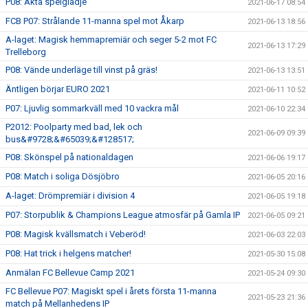
P08: Äkta spelglädje
2021-06-17 08:54
FCB P07: Strålande 11-manna spel mot Åkarp
2021-06-13 18:56
A-laget: Magisk hemmapremiär och seger 5-2 mot FC
2021-06-13 17:29
Trelleborg
P08: Vände underläge till vinst på gräs!
2021-06-13 13:51
Äntligen börjar EURO 2021
2021-06-11 10:52
P07: Ljuvlig sommarkväll med 10 vackra mål
2021-06-10 22:34
P2012: Poolparty med bad, lek och
2021-06-09 09:39
bus&#9728;&#65039;&#128517;
P08: Skönspel på nationaldagen
2021-06-06 19:17
P08: Match i soliga Dösjöbro
2021-06-05 20:16
A-laget: Drömpremiär i division 4
2021-06-05 19:18
P07: Storpublik & Champions League atmosfär på Gamla IP
2021-06-05 09:21
P08: Magisk kvällsmatch i Veberöd!
2021-06-03 22:03
P08: Hat trick i helgens matcher!
2021-05-30 15:08
Anmälan FC Bellevue Camp 2021
2021-05-24 09:30
FC Bellevue P07: Magiskt spel i årets första 11-manna
2021-05-23 21:36
match på Mellanhedens IP