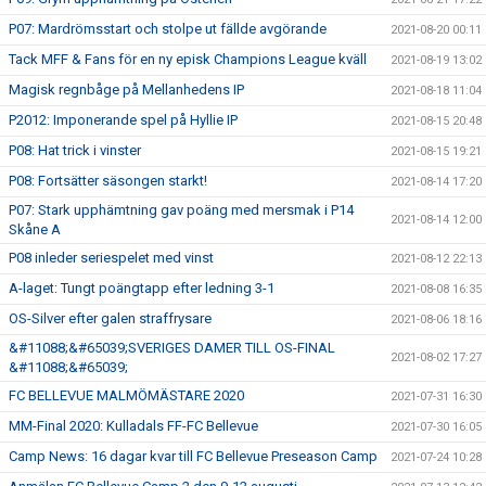
P07: Mardrömsstart och stolpe ut fällde avgörande
2021-08-20 00:11
Tack MFF & Fans för en ny episk Champions League kväll
2021-08-19 13:02
Magisk regnbåge på Mellanhedens IP
2021-08-18 11:04
P2012: Imponerande spel på Hyllie IP
2021-08-15 20:48
P08: Hat trick i vinster
2021-08-15 19:21
P08: Fortsätter säsongen starkt!
2021-08-14 17:20
P07: Stark upphämtning gav poäng med mersmak i P14
2021-08-14 12:00
Skåne A
P08 inleder seriespelet med vinst
2021-08-12 22:13
A-laget: Tungt poängtapp efter ledning 3-1
2021-08-08 16:35
OS-Silver efter galen straffrysare
2021-08-06 18:16
&#11088;&#65039;SVERIGES DAMER TILL OS-FINAL
2021-08-02 17:27
&#11088;&#65039;
FC BELLEVUE MALMÖMÄSTARE 2020
2021-07-31 16:30
MM-Final 2020: Kulladals FF-FC Bellevue
2021-07-30 16:05
Camp News: 16 dagar kvar till FC Bellevue Preseason Camp
2021-07-24 10:28