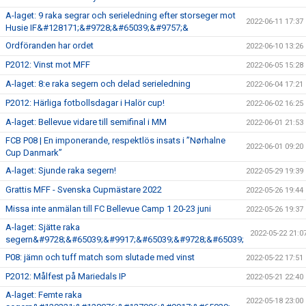
A-laget: 9 raka segrar och serieledning efter storseger mot
2022-06-11 17:37
Husie IF&#128171;&#9728;&#65039;&#9757;&
Ordföranden har ordet
2022-06-10 13:26
P2012: Vinst mot MFF
2022-06-05 15:28
A-laget: 8:e raka segern och delad serieledning
2022-06-04 17:21
P2012: Härliga fotbollsdagar i Halör cup!
2022-06-02 16:25
A-laget: Bellevue vidare till semifinal i MM
2022-06-01 21:53
FCB P08 | En imponerande, respektlös insats i ”Nørhalne
2022-06-01 09:20
Cup Danmark”
A-laget: Sjunde raka segern!
2022-05-29 19:39
Grattis MFF - Svenska Cupmästare 2022
2022-05-26 19:44
Missa inte anmälan till FC Bellevue Camp 1 20-23 juni
2022-05-26 19:37
A-laget: Sjätte raka
2022-05-22 21:0
segern&#9728;&#65039;&#9917;&#65039;&#9728;&#65039;
P08: jämn och tuff match som slutade med vinst
2022-05-22 17:51
P2012: Målfest på Mariedals IP
2022-05-21 22:40
A-laget: Femte raka
2022-05-18 23:00