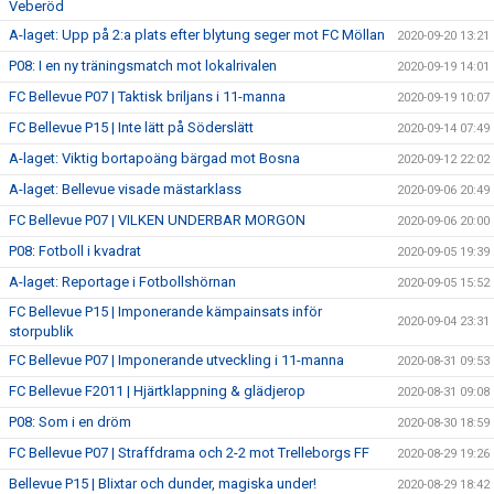
Veberöd
A-laget: Upp på 2:a plats efter blytung seger mot FC Möllan
2020-09-20 13:21
P08: I en ny träningsmatch mot lokalrivalen
2020-09-19 14:01
FC Bellevue P07 | Taktisk briljans i 11-manna
2020-09-19 10:07
FC Bellevue P15 | Inte lätt på Söderslätt
2020-09-14 07:49
A-laget: Viktig bortapoäng bärgad mot Bosna
2020-09-12 22:02
A-laget: Bellevue visade mästarklass
2020-09-06 20:49
FC Bellevue P07 | VILKEN UNDERBAR MORGON
2020-09-06 20:00
P08: Fotboll i kvadrat
2020-09-05 19:39
A-laget: Reportage i Fotbollshörnan
2020-09-05 15:52
FC Bellevue P15 | Imponerande kämpainsats inför
2020-09-04 23:31
storpublik
FC Bellevue P07 | Imponerande utveckling i 11-manna
2020-08-31 09:53
FC Bellevue F2011 | Hjärtklappning & glädjerop
2020-08-31 09:08
P08: Som i en dröm
2020-08-30 18:59
FC Bellevue P07 | Straffdrama och 2-2 mot Trelleborgs FF
2020-08-29 19:26
Bellevue P15 | Blixtar och dunder, magiska under!
2020-08-29 18:42