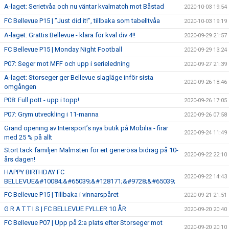
A-laget: Serietvåa och nu väntar kvalmatch mot Båstad
2020-10-03 19:54
FC Bellevue P15 | ”Just did it!”, tillbaka som tabelltvåa
2020-10-03 19:19
A-laget: Grattis Bellevue - klara för kval div 4!!
2020-09-29 21:57
FC Bellevue P15 | Monday Night Football
2020-09-29 13:24
P07: Seger mot MFF och upp i serieledning
2020-09-27 21:39
A-laget: Storseger ger Bellevue slagläge inför sista
2020-09-26 18:46
omgången
P08: Full pott - upp i topp!
2020-09-26 17:05
P07: Grym utveckling i 11-manna
2020-09-26 07:58
Grand opening av Intersport’s nya butik på Mobilia - firar
2020-09-24 11:49
med 25 % på allt
Stort tack familjen Malmsten för ert generösa bidrag på 10-
2020-09-22 22:10
års dagen!
HAPPY BIRTHDAY FC
2020-09-22 14:43
BELLEVUE&#10084;&#65039;&#128171;&#9728;&#65039;
FC Bellevue P15 | Tillbaka i vinnarspåret
2020-09-21 21:51
G R A T T I S | FC BELLEVUE FYLLER 10 ÅR
2020-09-20 20:40
FC Bellevue P07 | Upp på 2:a plats efter Storseger mot
2020-09-20 20:10