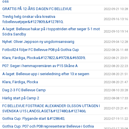
oss
GRATTIS PÅ 12-ÅRS DAGEN FC BELLEVUE
2022-09-21 10:28
Trevlig helg önskar våra kreativa
2022-09-16 13:16
fcbellevuetjejer&#127809;&#127810;
A-laget: Bellevue hakar på i toppstriden efter seger 5-1 mot
2022-09-10 19:14
Södra Sandby
Nyhet: Oliver Jeppson ny ungdomsansvarig
2022-09-04 12:28
Fotboll24 följer FC Bellevue P08 på Gothia Cup
2022-08-26 11:48
Klara, Färdiga, Plocka&#127822;&#9728;&#65039;
2022-08-21 23:01
P07: Seger i hemmapremiären av P15 Skåne A
2022-08-20 22:23
A-laget: Bellevue upp i serieledning efter 13:e segern
2022-08-20 21:51
Klara, Färdiga, Plocka
2022-08-20 21:47
Dag 2-3 FC Bellevue Camp
2022-08-10 20:28
Härlig start på Camp 2
2022-08-08 17:33
FC BELLEVUE FOSTRADE ALEXANDER OLSSON UTTAGEN I
2022-07-23 21:41
SVENSKA U15 LANDSLAGET&#127480;&#127466;
Gothia Cup: Flygande start &#128640;
2022-07-19 11:22
Gothia Cup: P07 och P08 representerar Bellevue i Gothia
2022-07-17 20:08