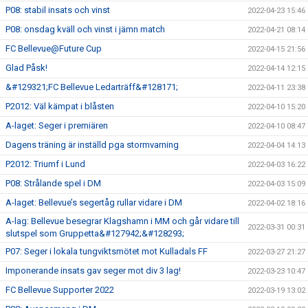
P08: stabil insats och vinst
2022-04-23 15:46
P08: onsdag kväll och vinst i jämn match
2022-04-21 08:14
FC Bellevue@Future Cup
2022-04-15 21:56
Glad Påsk!
2022-04-14 12:15
&#129321;FC Bellevue Ledarträff&#128171;
2022-04-11 23:38
P2012: Väl kämpat i blåsten
2022-04-10 15:20
A-laget: Seger i premiären
2022-04-10 08:47
Dagens träning är inställd pga stormvarning
2022-04-04 14:13
P2012: Triumf i Lund
2022-04-03 16:22
P08: Strålande spel i DM
2022-04-03 15:09
A-laget: Bellevue’s segertåg rullar vidare i DM
2022-04-02 18:16
A-lag: Bellevue besegrar Klagshamn i MM och går vidare till
2022-03-31 00:31
slutspel som Gruppetta&#127942;&#128293;
P07: Seger i lokala tungviktsmötet mot Kulladals FF
2022-03-27 21:27
Imponerande insats gav seger mot div 3 lag!
2022-03-23 10:47
FC Bellevue Supporter 2022
2022-03-19 13:02