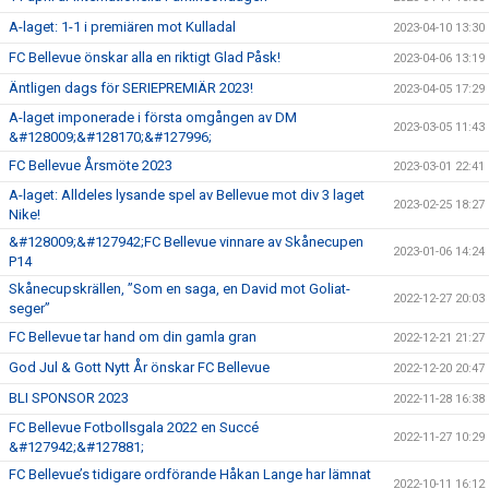
A-laget: 1-1 i premiären mot Kulladal
2023-04-10 13:30
FC Bellevue önskar alla en riktigt Glad Påsk!
2023-04-06 13:19
Äntligen dags för SERIEPREMIÄR 2023!
2023-04-05 17:29
A-laget imponerade i första omgången av DM
2023-03-05 11:43
&#128009;&#128170;&#127996;
FC Bellevue Årsmöte 2023
2023-03-01 22:41
A-laget: Alldeles lysande spel av Bellevue mot div 3 laget
2023-02-25 18:27
Nike!
&#128009;&#127942;FC Bellevue vinnare av Skånecupen
2023-01-06 14:24
P14
Skånecupskrällen, ”Som en saga, en David mot Goliat-
2022-12-27 20:03
seger”
FC Bellevue tar hand om din gamla gran
2022-12-21 21:27
God Jul & Gott Nytt År önskar FC Bellevue
2022-12-20 20:47
BLI SPONSOR 2023
2022-11-28 16:38
FC Bellevue Fotbollsgala 2022 en Succé
2022-11-27 10:29
&#127942;&#127881;
FC Bellevue’s tidigare ordförande Håkan Lange har lämnat
2022-10-11 16:12