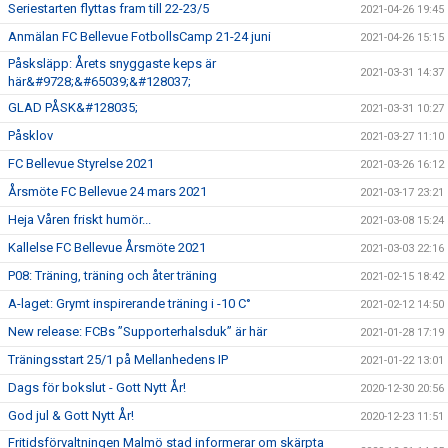
Seriestarten flyttas fram till 22-23/5
2021-04-26 19:45
Anmälan FC Bellevue FotbollsCamp 21-24 juni
2021-04-26 15:15
Påsksläpp: Årets snyggaste keps är
2021-03-31 14:37
här&#9728;&#65039;&#128037;
GLAD PÅSK&#128035;
2021-03-31 10:27
Påsklov
2021-03-27 11:10
FC Bellevue Styrelse 2021
2021-03-26 16:12
Årsmöte FC Bellevue 24 mars 2021
2021-03-17 23:21
Heja Våren friskt humör...
2021-03-08 15:24
Kallelse FC Bellevue Årsmöte 2021
2021-03-03 22:16
P08: Träning, träning och åter träning
2021-02-15 18:42
A-laget: Grymt inspirerande träning i -10 C°
2021-02-12 14:50
New release: FCBs ”Supporterhalsduk” är här
2021-01-28 17:19
Träningsstart 25/1 på Mellanhedens IP
2021-01-22 13:01
Dags för bokslut - Gott Nytt År!
2020-12-30 20:56
God jul & Gott Nytt År!
2020-12-23 11:51
Fritidsförvaltningen Malmö stad informerar om skärpta