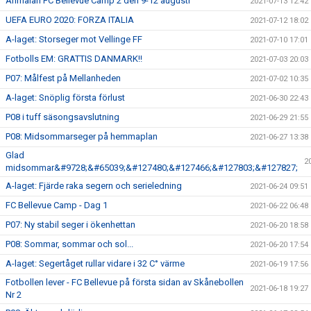
Anmälan FC Bellevue Camp 2 den 9-12 augusti
2021-07-13 12:42
UEFA EURO 2020: FORZA ITALIA
2021-07-12 18:02
A-laget: Storseger mot Vellinge FF
2021-07-10 17:01
Fotbolls EM: GRATTIS DANMARK!!
2021-07-03 20:03
P07: Målfest på Mellanheden
2021-07-02 10:35
A-laget: Snöplig första förlust
2021-06-30 22:43
P08 i tuff säsongsavslutning
2021-06-29 21:55
P08: Midsommarseger på hemmaplan
2021-06-27 13:38
Glad
2
midsommar&#9728;&#65039;&#127480;&#127466;&#127803;&#127827;
A-laget: Fjärde raka segern och serieledning
2021-06-24 09:51
FC Bellevue Camp - Dag 1
2021-06-22 06:48
P07: Ny stabil seger i ökenhettan
2021-06-20 18:58
P08: Sommar, sommar och sol...
2021-06-20 17:54
A-laget: Segertåget rullar vidare i 32 C° värme
2021-06-19 17:56
Fotbollen lever - FC Bellevue på första sidan av Skånebollen
2021-06-18 19:27
Nr 2