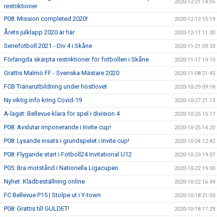
2020-12-21 14:05
restriktioner
P08: Mission completed 2020!
2020-12-12 15:19
Årets julklapp 2020 är här
2020-12-11 11:30
Seriefotboll 2021 - Div 4 i Skåne
2020-11-21 09:33
Förlängda skärpta restriktioner för fotbollen i Skåne
2020-11-17 19:10
Grattis Malmö FF - Svenska Mästare 2020
2020-11-08 21:45
FCB Tränarutbildning under höstlovet
2020-10-29 09:18
Ny viktig info kring Covid-19
2020-10-27 21:13
A-laget: Bellevue klara för spel i division 4
2020-10-25 15:17
P08: Avslutar imponerande i Invite cup!
2020-10-25 14:20
P08: Lysande insats i grundspelet i Invite cup!
2020-10-24 12:42
P08: Flygande start i Fotboll24 Invitational U12
2020-10-23 19:07
P05: Bra motstånd i Nationella Ligacupen
2020-10-22 19:00
Nyhet: Klädbeställning online
2020-10-22 16:49
FC Bellevue P15 | Stolpe ut i Y-town
2020-10-18 21:03
P08: Grattis till GULDET!
2020-10-18 17:29