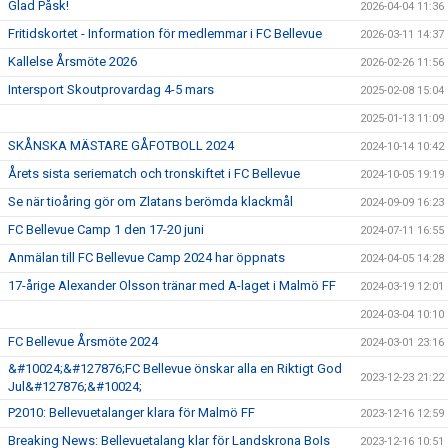
Glad Påsk!
2026-04-04 11:36
Fritidskortet - Information för medlemmar i FC Bellevue
2026-03-11 14:37
Kallelse Årsmöte 2026
2026-02-26 11:56
Intersport Skoutprovardag 4-5 mars
2025-02-08 15:04
2025-01-13 11:09
SKÅNSKA MÄSTARE GÅFOTBOLL 2024
2024-10-14 10:42
Årets sista seriematch och tronskiftet i FC Bellevue
2024-10-05 19:19
Se när tioåring gör om Zlatans berömda klackmål
2024-09-09 16:23
FC Bellevue Camp 1 den 17-20 juni
2024-07-11 16:55
Anmälan till FC Bellevue Camp 2024 har öppnats
2024-04-05 14:28
17-årige Alexander Olsson tränar med A-laget i Malmö FF
2024-03-19 12:01
2024-03-04 10:10
FC Bellevue Årsmöte 2024
2024-03-01 23:16
&#10024;&#127876;FC Bellevue önskar alla en Riktigt God
2023-12-23 21:22
Jul&#127876;&#10024;
P2010: Bellevuetalanger klara för Malmö FF
2023-12-16 12:59
Breaking News: Bellevuetalang klar för Landskrona BoIs
2023-12-16 10:51