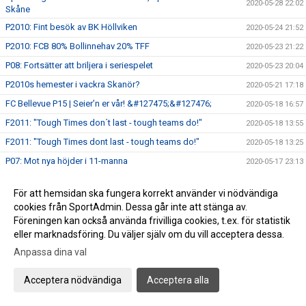
2020-05-28 22:02
Skåne
P2010: Fint besök av BK Höllviken
2020-05-24 21:52
P2010: FCB 80% Bollinnehav 20% TFF
2020-05-23 21:22
P08: Fortsätter att briljera i seriespelet
2020-05-23 20:04
P2010s hemester i vackra Skanör?
2020-05-21 17:18
FC Bellevue P15 | Seier’n er vår! &#127475;&#127476;
2020-05-18 16:57
F2011: "Tough Times don´t last - tough teams do!"
2020-05-18 13:55
F2011: "Tough Times dont last - tough teams do!"
2020-05-18 13:25
P07: Mot nya höjder i 11-manna
2020-05-17 23:13
P08: Det ligger i luften
2020-05-16 18:16
För att hemsidan ska fungera korrekt använder vi nödvändiga
P07: Batterier på laddning
2020-05-16 09:20
cookies från SportAdmin. Dessa går inte att stänga av.
P07: Magiskt spel mot FC Möjligheten
2020-05-10 22:13
Föreningen kan också använda frivilliga cookies, t.ex. för statistik
eller marknadsföring. Du väljer själv om du vill acceptera dessa.
P2010s utvecklingskurva är svårstoppad
2020-05-10 14:23
Anpassa dina val
P08: Mulet trots solsken
2020-05-10 14:14
P07: ”Årets Nickmål” av Felix ”Nick”lasson
2020-05-10 13:48
Acceptera nödvändiga
Acceptera alla
Bländande spel av Mixlaget P2011/2010
2020-05-09 21:18