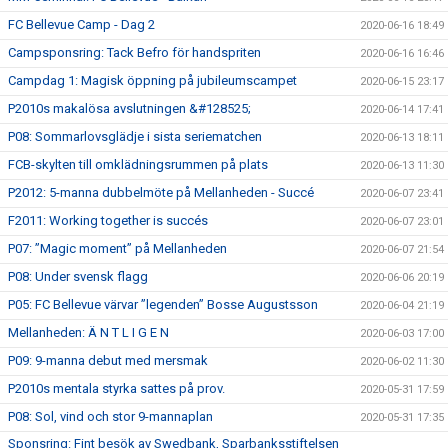
FC Bellevue Camp - Dag 2
2020-06-16 18:49
Campsponsring: Tack Befro för handspriten
2020-06-16 16:46
Campdag 1: Magisk öppning på jubileumscampet
2020-06-15 23:17
P2010s makalösa avslutningen &#128525;
2020-06-14 17:41
P08: Sommarlovsglädje i sista seriematchen
2020-06-13 18:11
FCB-skylten till omklädningsrummen på plats
2020-06-13 11:30
P2012: 5-manna dubbelmöte på Mellanheden - Succé
2020-06-07 23:41
F2011: Working together is succés
2020-06-07 23:01
P07: ”Magic moment” på Mellanheden
2020-06-07 21:54
P08: Under svensk flagg
2020-06-06 20:19
P05: FC Bellevue värvar ”legenden” Bosse Augustsson
2020-06-04 21:19
Mellanheden: Ä N T L I G E N
2020-06-03 17:00
P09: 9-manna debut med mersmak
2020-06-02 11:30
P2010s mentala styrka sattes på prov.
2020-05-31 17:59
P08: Sol, vind och stor 9-mannaplan
2020-05-31 17:35
Sponsring: Fint besök av Swedbank, Sparbanksstiftelsen