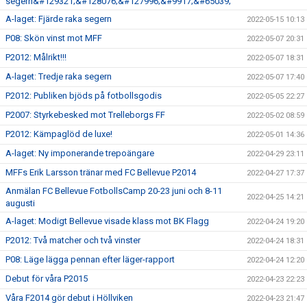
segern&#129321;&#128076;&#127996;&#9917;&#65039;
A-laget: Fjärde raka segern
2022-05-15 10:13
P08: Skön vinst mot MFF
2022-05-07 20:31
P2012: Målrikt!!!
2022-05-07 18:31
A-laget: Tredje raka segern
2022-05-07 17:40
P2012: Publiken bjöds på fotbollsgodis
2022-05-05 22:27
P2007: Styrkebesked mot Trelleborgs FF
2022-05-02 08:59
P2012: Kämpaglöd de luxe!
2022-05-01 14:36
A-laget: Ny imponerande trepoängare
2022-04-29 23:11
MFFs Erik Larsson tränar med FC Bellevue P2014
2022-04-27 17:37
Anmälan FC Bellevue FotbollsCamp 20-23 juni och 8-11
2022-04-25 14:21
augusti
A-laget: Modigt Bellevue visade klass mot BK Flagg
2022-04-24 19:20
P2012: Två matcher och två vinster
2022-04-24 18:31
P08: Läge lägga pennan efter läger-rapport
2022-04-24 12:20
Debut för våra P2015
2022-04-23 22:23
Våra F2014 gör debut i Höllviken
2022-04-23 21:47