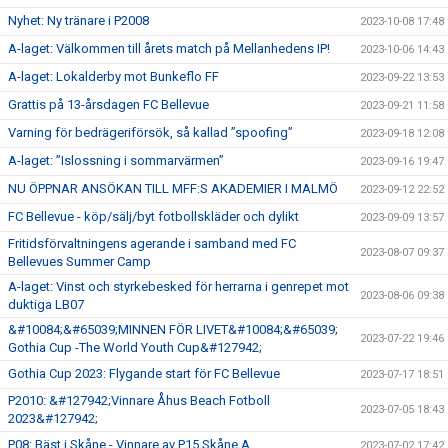
Nyhet: Ny tränare i P2008
2023-10-08 17:48
A-laget: Välkommen till årets match på Mellanhedens IP!
2023-10-06 14:43
A-laget: Lokalderby mot Bunkeflo FF
2023-09-22 13:53
Grattis på 13-årsdagen FC Bellevue
2023-09-21 11:58
Varning för bedrägeriförsök, så kallad ”spoofing”
2023-09-18 12:08
A-laget: ”Islossning i sommarvärmen”
2023-09-16 19:47
NU ÖPPNAR ANSÖKAN TILL MFF:S AKADEMIER I MALMÖ
2023-09-12 22:52
FC Bellevue - köp/sälj/byt fotbollskläder och dylikt
2023-09-09 13:57
Fritidsförvaltningens agerande i samband med FC
2023-08-07 09:37
Bellevues Summer Camp
A-laget: Vinst och styrkebesked för herrarna i genrepet mot
2023-08-06 09:38
duktiga LB07
&#10084;&#65039;MINNEN FÖR LIVET&#10084;&#65039;
2023-07-22 19:46
Gothia Cup -The World Youth Cup&#127942;
Gothia Cup 2023: Flygande start för FC Bellevue
2023-07-17 18:51
P2010: &#127942;Vinnare Åhus Beach Fotboll
2023-07-05 18:43
2023&#127942;
P08: Bäst i Skåne - Vinnare av P15 Skåne A
2023-07-02 17:42