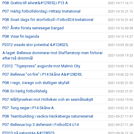
P08: Grattis till silvret&#129352;i P13 A
2021-10-17 16:11
P07: Härlig fotbollslördag i Hittarp Invitational
2021-10-16 21:15
P08: Snart dags för storfotboll i Fotboll24 Invitational
2021-10-16 01:43
P07: Årets första serieseger bärgad
2021-10-16 00:58
P08: Visar fin laganda
2021-10-10 14:27
P2012 visade stor potential &#128525;
2021-10-09 20:20
A-laget: Bellevue dominerar mot Staffanstorp men förlorar
2021-10-09 19:23
efter två drömmål
F2012: ”Tigerpress” avgjorde mot Malmö City
2021-10-09 17:45
P07: Bellevue ”on fire” i P14 Skåne A&#128293;
2021-10-06 22:10
P08: I regn, ösregn och slutligen skyfall
2021-10-05 21:05
P08: En härlig fotbollshelg
2021-10-03 21:01
P07: Målfyrverkeri mot Höllviken och en sexmålsskytt
2021-10-03 19:05
P07: Tung seger i P14 Skåne A
2021-10-02 21:22
P08: Teambuilding i vackra Häckeberga naturreservat
2021-09-27 17:47
P07: Bellevue top 3 defensivt i Fotboll24 U14
2021-09-27 11:28
P2013 på naturgräs &#128525;
2021-09-26 21:16