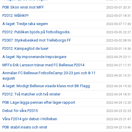
P08: Skön vinst mot MFF
2022-05-07 20:31
P2012: Målrikt!!!
2022-05-07 18:31
A-laget: Tredje raka segern
2022-05-07 17:40
P2012: Publiken bjöds på fotbollsgodis
2022-05-05 22:27
P2007: Styrkebesked mot Trelleborgs FF
2022-05-02 08:59
P2012: Kämpaglöd de luxe!
2022-05-01 14:36
A-laget: Ny imponerande trepoängare
2022-04-29 23:11
MFFs Erik Larsson tränar med FC Bellevue P2014
2022-04-27 17:37
Anmälan FC Bellevue FotbollsCamp 20-23 juni och 8-11
2022-04-25 14:21
augusti
A-laget: Modigt Bellevue visade klass mot BK Flagg
2022-04-24 19:20
P2012: Två matcher och två vinster
2022-04-24 18:31
P08: Läge lägga pennan efter läger-rapport
2022-04-24 12:20
Debut för våra P2015
2022-04-23 22:23
Våra F2014 gör debut i Höllviken
2022-04-23 21:47
P08: stabil insats och vinst
2022-04-23 15:46