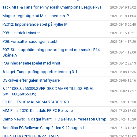
Tack MFF & Fans för en ny episk Champions League kväll
2021-08-19 13:02
Magisk regnbåge på Mellanhedens IP
2021-08-18 11:04
P2012: Imponerande spel på Hyllie IP
2021-08-15 20:48
P08: Hat trick i vinster
2021-08-15 19:21
P08: Fortsätter säsongen starkt!
2021-08-14 17:20
P07: Stark upphämtning gav poäng med mersmak i P14
2021-08-14 12:00
Skåne A
P08 inleder seriespelet med vinst
2021-08-12 22:13
A-laget: Tungt poängtapp efter ledning 3-1
2021-08-08 16:35
OS-Silver efter galen straffrysare
2021-08-06 18:16
&#11088;&#65039;SVERIGES DAMER TILL OS-FINAL
2021-08-02 17:27
&#11088;&#65039;
FC BELLEVUE MALMÖMÄSTARE 2020
2021-07-31 16:30
MM-Final 2020: Kulladals FF-FC Bellevue
2021-07-30 16:05
Camp News: 16 dagar kvar till FC Bellevue Preseason Camp
2021-07-24 10:28
Anmälan FC Bellevue Camp 2 den 9-12 augusti
2021-07-13 12:42
UEFA EURO 2020: FORZA ITALIA
2021-07-12 18:02