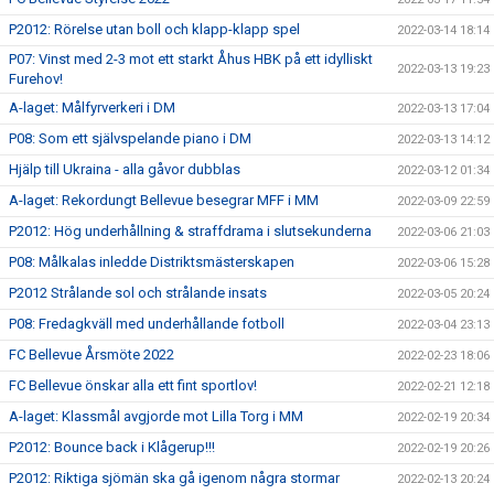
P2012: Rörelse utan boll och klapp-klapp spel
2022-03-14 18:14
P07: Vinst med 2-3 mot ett starkt Åhus HBK på ett idylliskt
2022-03-13 19:23
Furehov!
A-laget: Målfyrverkeri i DM
2022-03-13 17:04
P08: Som ett självspelande piano i DM
2022-03-13 14:12
Hjälp till Ukraina - alla gåvor dubblas
2022-03-12 01:34
A-laget: Rekordungt Bellevue besegrar MFF i MM
2022-03-09 22:59
P2012: Hög underhållning & straffdrama i slutsekunderna
2022-03-06 21:03
P08: Målkalas inledde Distriktsmästerskapen
2022-03-06 15:28
P2012 Strålande sol och strålande insats
2022-03-05 20:24
P08: Fredagkväll med underhållande fotboll
2022-03-04 23:13
FC Bellevue Årsmöte 2022
2022-02-23 18:06
FC Bellevue önskar alla ett fint sportlov!
2022-02-21 12:18
A-laget: Klassmål avgjorde mot Lilla Torg i MM
2022-02-19 20:34
P2012: Bounce back i Klågerup!!!
2022-02-19 20:26
P2012: Riktiga sjömän ska gå igenom några stormar
2022-02-13 20:24