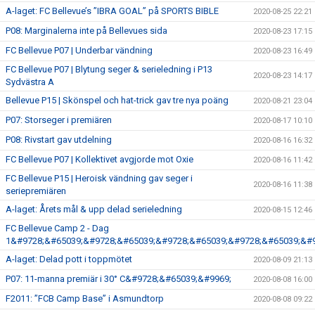
A-laget: FC Bellevue’s ”IBRA GOAL” på SPORTS BIBLE
2020-08-25 22:21
P08: Marginalerna inte på Bellevues sida
2020-08-23 17:15
FC Bellevue P07 | Underbar vändning
2020-08-23 16:49
FC Bellevue P07 | Blytung seger & serieledning i P13
2020-08-23 14:17
Sydvästra A
Bellevue P15 | Skönspel och hat-trick gav tre nya poäng
2020-08-21 23:04
P07: Storseger i premiären
2020-08-17 10:10
P08: Rivstart gav utdelning
2020-08-16 16:32
FC Bellevue P07 | Kollektivet avgjorde mot Oxie
2020-08-16 11:42
FC Bellevue P15 | Heroisk vändning gav seger i
2020-08-16 11:38
seriepremiären
A-laget: Årets mål & upp delad serieledning
2020-08-15 12:46
FC Bellevue Camp 2 - Dag
1&#9728;&#65039;&#9728;&#65039;&#9728;&#65039;&#9728;&#65039;&#9
A-laget: Delad pott i toppmötet
2020-08-09 21:13
P07: 11-manna premiär i 30° C&#9728;&#65039;&#9969;
2020-08-08 16:00
F2011: ”FCB Camp Base” i Asmundtorp
2020-08-08 09:22