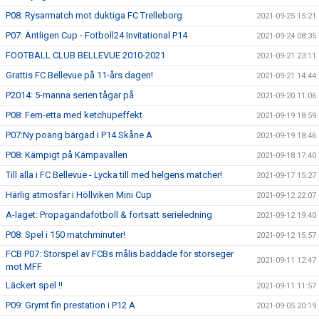
P08: Rysarmatch mot duktiga FC Trelleborg
2021-09-25 15:21
P07: Äntligen Cup - Fotboll24 Invitational P14
2021-09-24 08:35
FOOTBALL CLUB BELLEVUE 2010-2021
2021-09-21 23:11
Grattis FC Bellevue på 11-års dagen!
2021-09-21 14:44
P2014: 5-manna serien tågar på
2021-09-20 11:06
P08: Fem-etta med ketchupeffekt
2021-09-19 18:59
P07:Ny poäng bärgad i P14 Skåne A
2021-09-19 18:46
P08: Kämpigt på Kämpavallen
2021-09-18 17:40
Till alla i FC Bellevue - Lycka till med helgens matcher!
2021-09-17 15:27
Härlig atmosfär i Höllviken Mini Cup
2021-09-12 22:07
A-laget: Propagandafotboll & fortsatt serieledning
2021-09-12 19:40
P08: Spel i 150 matchminuter!
2021-09-12 15:57
FCB P07: Storspel av FCBs målis bäddade för storseger
2021-09-11 12:47
mot MFF
Läckert spel !!
2021-09-11 11:57
P09: Grymt fin prestation i P12 A
2021-09-05 20:19