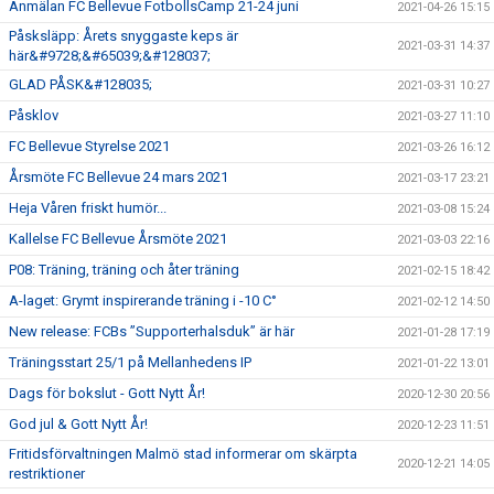
Anmälan FC Bellevue FotbollsCamp 21-24 juni
2021-04-26 15:15
Påsksläpp: Årets snyggaste keps är
2021-03-31 14:37
här&#9728;&#65039;&#128037;
GLAD PÅSK&#128035;
2021-03-31 10:27
Påsklov
2021-03-27 11:10
FC Bellevue Styrelse 2021
2021-03-26 16:12
Årsmöte FC Bellevue 24 mars 2021
2021-03-17 23:21
Heja Våren friskt humör...
2021-03-08 15:24
Kallelse FC Bellevue Årsmöte 2021
2021-03-03 22:16
P08: Träning, träning och åter träning
2021-02-15 18:42
A-laget: Grymt inspirerande träning i -10 C°
2021-02-12 14:50
New release: FCBs ”Supporterhalsduk” är här
2021-01-28 17:19
Träningsstart 25/1 på Mellanhedens IP
2021-01-22 13:01
Dags för bokslut - Gott Nytt År!
2020-12-30 20:56
God jul & Gott Nytt År!
2020-12-23 11:51
Fritidsförvaltningen Malmö stad informerar om skärpta
2020-12-21 14:05
restriktioner