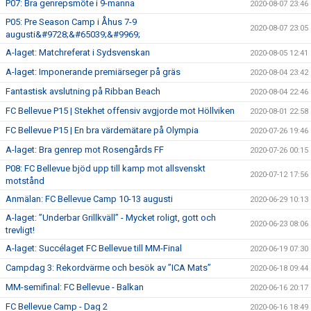
P07: Bra genrepsmöte i 9-manna
2020-08-07 23:46
P05: Pre Season Camp i Åhus 7-9
2020-08-07 23:05
augusti&#9728;&#65039;&#9969;
A-laget: Matchreferat i Sydsvenskan
2020-08-05 12:41
A-laget: Imponerande premiärseger på gräs
2020-08-04 23:42
Fantastisk avslutning på Ribban Beach
2020-08-04 22:46
FC Bellevue P15 | Stekhet offensiv avgjorde mot Höllviken
2020-08-01 22:58
FC Bellevue P15 | En bra värdemätare på Olympia
2020-07-26 19:46
A-laget: Bra genrep mot Rosengårds FF
2020-07-26 00:15
P08: FC Bellevue bjöd upp till kamp mot allsvenskt
2020-07-12 17:56
motstånd
Anmälan: FC Bellevue Camp 10-13 augusti
2020-06-29 10:13
A-laget: ”Underbar Grillkväll” - Mycket roligt, gott och
2020-06-23 08:06
trevligt!
A-laget: Succélaget FC Bellevue till MM-Final
2020-06-19 07:30
Campdag 3: Rekordvärme och besök av ”ICA Mats”
2020-06-18 09:44
MM-semifinal: FC Bellevue - Balkan
2020-06-16 20:17
FC Bellevue Camp - Dag 2
2020-06-16 18:49