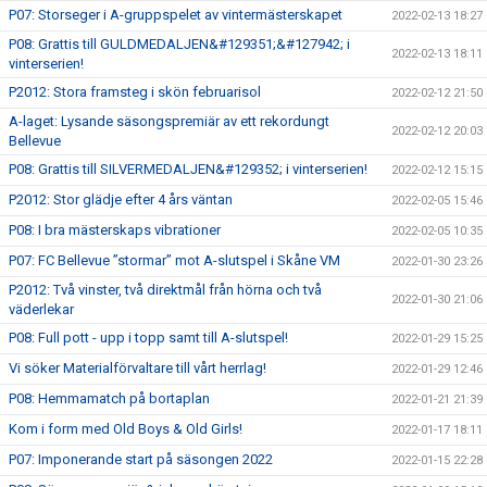
P07: Storseger i A-gruppspelet av vintermästerskapet
2022-02-13 18:27
P08: Grattis till GULDMEDALJEN&#129351;&#127942; i
2022-02-13 18:11
vinterserien!
P2012: Stora framsteg i skön februarisol
2022-02-12 21:50
A-laget: Lysande säsongspremiär av ett rekordungt
2022-02-12 20:03
Bellevue
P08: Grattis till SILVERMEDALJEN&#129352; i vinterserien!
2022-02-12 15:15
P2012: Stor glädje efter 4 års väntan
2022-02-05 15:46
P08: I bra mästerskaps vibrationer
2022-02-05 10:35
P07: FC Bellevue ”stormar” mot A-slutspel i Skåne VM
2022-01-30 23:26
P2012: Två vinster, två direktmål från hörna och två
2022-01-30 21:06
väderlekar
P08: Full pott - upp i topp samt till A-slutspel!
2022-01-29 15:25
Vi söker Materialförvaltare till vårt herrlag!
2022-01-29 12:46
P08: Hemmamatch på bortaplan
2022-01-21 21:39
Kom i form med Old Boys & Old Girls!
2022-01-17 18:11
P07: Imponerande start på säsongen 2022
2022-01-15 22:28