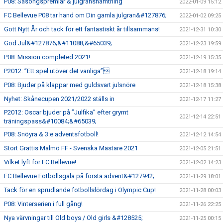
P08: Säsongspremiär & julgranshämtning
2022-01-09 15:12
FC Bellevue P08 tar hand om Din gamla julgran&#127876;
2022-01-02 09:25
Gott Nytt År och tack för ett fantastiskt år tillsammans!
2021-12-31 10:30
God Jul&#127876;&#11088;&#65039;
2021-12-23 19:59
P08: Mission completed 2021!
2021-12-19 15:35
P2012: ”Ett spel utöver det vanliga”
2021-12-18 19:14
P08: Bjuder på klappar med guldsvart julsnöre
2021-12-18 15:38
Nyhet: Skånecupen 2021/2022 ställs in
2021-12-17 11:27
P2012: Oscar bjuder på ”Julfika” efter grymt
2021-12-14 22:51
träningspass&#10084;&#65039;
P08: Snöyra & 3:e adventsfotboll!
2021-12-12 14:54
Stort Grattis Malmö FF - Svenska Mästare 2021
2021-12-05 21:51
Vilket lyft för FC Bellevue!
2021-12-02 14:23
FC Bellevue Fotbollsgala på första advent&#127942;
2021-11-29 18:01
Tack för en sprudlande fotbollslördag i Olympic Cup!
2021-11-28 00:03
P08: Vinterserien i full gång!
2021-11-26 22:25
Nya värvningar till Old boys / Old girls &#128525;
2021-11-25 00:15