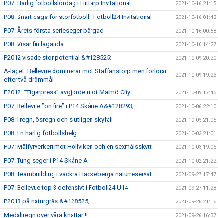
P07: Härlig fotbollslördag i Hittarp Invitational
2021-10-16 21:15
P08: Snart dags för storfotboll i Fotboll24 Invitational
2021-10-16 01:43
P07: Årets första serieseger bärgad
2021-10-16 00:58
P08: Visar fin laganda
2021-10-10 14:27
P2012 visade stor potential &#128525;
2021-10-09 20:20
A-laget: Bellevue dominerar mot Staffanstorp men förlorar
2021-10-09 19:23
efter två drömmål
F2012: ”Tigerpress” avgjorde mot Malmö City
2021-10-09 17:45
P07: Bellevue ”on fire” i P14 Skåne A&#128293;
2021-10-06 22:10
P08: I regn, ösregn och slutligen skyfall
2021-10-05 21:05
P08: En härlig fotbollshelg
2021-10-03 21:01
P07: Målfyrverkeri mot Höllviken och en sexmålsskytt
2021-10-03 19:05
P07: Tung seger i P14 Skåne A
2021-10-02 21:22
P08: Teambuilding i vackra Häckeberga naturreservat
2021-09-27 17:47
P07: Bellevue top 3 defensivt i Fotboll24 U14
2021-09-27 11:28
P2013 på naturgräs &#128525;
2021-09-26 21:16
Medaljregn över våra knattar !!
2021-09-26 16:37