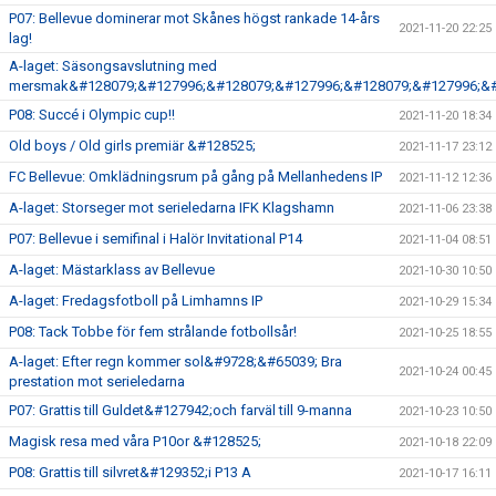
P07: Bellevue dominerar mot Skånes högst rankade 14-års
2021-11-20 22:25
lag!
A-laget: Säsongsavslutning med
mersmak&#128079;&#127996;&#128079;&#127996;&#128079;&#127996;&#
P08: Succé i Olympic cup!!
2021-11-20 18:34
Old boys / Old girls premiär &#128525;
2021-11-17 23:12
FC Bellevue: Omklädningsrum på gång på Mellanhedens IP
2021-11-12 12:36
A-laget: Storseger mot serieledarna IFK Klagshamn
2021-11-06 23:38
P07: Bellevue i semifinal i Halör Invitational P14
2021-11-04 08:51
A-laget: Mästarklass av Bellevue
2021-10-30 10:50
A-laget: Fredagsfotboll på Limhamns IP
2021-10-29 15:34
P08: Tack Tobbe för fem strålande fotbollsår!
2021-10-25 18:55
A-laget: Efter regn kommer sol&#9728;&#65039; Bra
2021-10-24 00:45
prestation mot serieledarna
P07: Grattis till Guldet&#127942;och farväl till 9-manna
2021-10-23 10:50
Magisk resa med våra P10or &#128525;
2021-10-18 22:09
P08: Grattis till silvret&#129352;i P13 A
2021-10-17 16:11