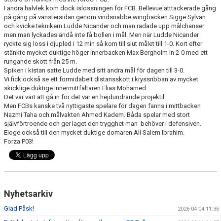
I andra halvlek kom dock islossningen för FCB. Bellevue atttackerade gång
GÅBOLL
på gång på vänstersidan genom vindsnabbe wingbacken Sigge Sylvan
och kvicke teknikern Ludde Nicander och man radade upp målchanser
PROJEKT
men man lyckades ändå inte få bollen i mål. Men när Ludde Nicander
ryckte sig loss i djupled i 12 min så kom till slut målet till 1-0. Kort efter
stänkte mycket duktige höger innerbacken Max Bergholm in 2-0 med ett
DOMARE
rungande skott från 25 m.
Spiken i kistan satte Ludde med sitt andra mål för dagen till 3-0.
GYMKORT NORDIC WELLNESS
Vi fick också se ett formidabelt distansskott i kryssribban av mycket
skicklige duktige innermittfältaren Elias Mohamed.
Det var värt att gå in för det var en hejdundrande projektil.
FYSTRÄNING
Men FCBs kanske två nyttigaste spelare för dagen fanns i mittbacken
Nazmi Taha och målvakten Ahmed Kadem. Båda spelar med stort
POLICY SOCIALA MEDIER
självförtroende och ger laget den trygghet man behöver i defensiven.
Eloge också till den mycket duktige domaren Ali Salem Ibrahim.
FRITIDSKORTET 2026
Forza P03!
Nyhetsarkiv
Glad Påsk!
2026-04-04 11:36