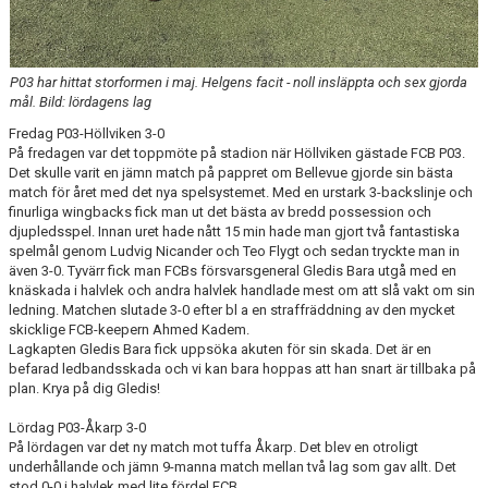
KLÄDBESTÄLLNING
P03 har hittat storformen i maj. Helgens facit - noll insläppta och sex gjorda
SPONSORER
mål. Bild: lördagens lag
Fredag P03-Höllviken 3-0
KLUBBMAGASIN
På fredagen var det toppmöte på stadion när Höllviken gästade FCB P03.
Det skulle varit en jämn match på pappret om Bellevue gjorde sin bästa
NATIONELLA SPELFORMER
match för året med det nya spelsystemet. Med en urstark 3-backslinje och
finurliga wingbacks fick man ut det bästa av bredd possession och
djupledsspel. Innan uret hade nått 15 min hade man gjort två fantastiska
PROVTRÄNING
spelmål genom Ludvig Nicander och Teo Flygt och sedan tryckte man in
även 3-0. Tyvärr fick man FCBs försvarsgeneral Gledis Bara utgå med en
SKADEBEHANDLING
knäskada i halvlek och andra halvlek handlade mest om att slå vakt om sin
ledning. Matchen slutade 3-0 efter bl a en straffräddning av den mycket
VÄRDEGRUND
skicklige FCB-keepern Ahmed Kadem.
Lagkapten Gledis Bara fick uppsöka akuten för sin skada. Det är en
befarad ledbandsskada och vi kan bara hoppas att han snart är tillbaka på
FOTBOLLSCAMP 2026
plan. Krya på dig Gledis!
TRÄNARUTBILDNING
Lördag P03-Åkarp 3-0
På lördagen var det ny match mot tuffa Åkarp. Det blev en otroligt
underhållande och jämn 9-manna match mellan två lag som gav allt. Det
SUPPORTERPRYLAR
stod 0-0 i halvlek med lite fördel FCB.