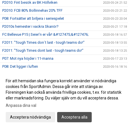
P2010: Fint besök av BK Höllviken
2020-05-24 21:52
P2010: FCB 80% Bollinnehav 20% TFF
2020-05-23 21:22
P08: Fortsätter att briljera i seriespelet
2020-05-23 20:04
P2010s hemester i vackra Skanör?
2020-05-21 17:18
FC Bellevue P15 | Seier’n er vår! &#127475;&#127476;
2020-05-18 16:57
F2011: "Tough Times don´t last - tough teams do!"
2020-05-18 13:55
F2011: "Tough Times dont last - tough teams do!"
2020-05-18 13:25
P07: Mot nya höjder i 11-manna
2020-05-17 23:13
P08: Det ligger i luften
2020-05-16 18:16
P07: Batterier på laddning
2020-05-16 09:20
För att hemsidan ska fungera korrekt använder vi nödvändiga
P07: Magiskt spel mot FC Möjligheten
2020-05-10 22:13
cookies från SportAdmin. Dessa går inte att stänga av.
P2010s utvecklingskurva är svårstoppad
2020-05-10 14:23
Föreningen kan också använda frivilliga cookies, t.ex. för statistik
eller marknadsföring. Du väljer själv om du vill acceptera dessa.
P08: Mulet trots solsken
2020-05-10 14:14
Anpassa dina val
P07: ”Årets Nickmål” av Felix ”Nick”lasson
2020-05-10 13:48
Bländande spel av Mixlaget P2011/2010
2020-05-09 21:18
Acceptera nödvändiga
Acceptera alla
P08: Stort bollinnehav i 9-manna
2020-05-09 16:24