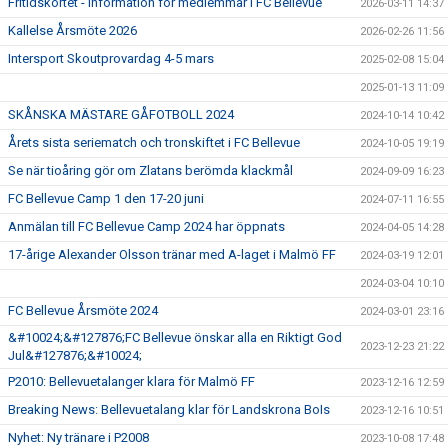
Fritidskortet - Information för medlemmar i FC Bellevue
2026-03-11 14:37
Kallelse Årsmöte 2026
2026-02-26 11:56
Intersport Skoutprovardag 4-5 mars
2025-02-08 15:04
2025-01-13 11:09
SKÅNSKA MÄSTARE GÅFOTBOLL 2024
2024-10-14 10:42
Årets sista seriematch och tronskiftet i FC Bellevue
2024-10-05 19:19
Se när tioåring gör om Zlatans berömda klackmål
2024-09-09 16:23
FC Bellevue Camp 1 den 17-20 juni
2024-07-11 16:55
Anmälan till FC Bellevue Camp 2024 har öppnats
2024-04-05 14:28
17-årige Alexander Olsson tränar med A-laget i Malmö FF
2024-03-19 12:01
2024-03-04 10:10
FC Bellevue Årsmöte 2024
2024-03-01 23:16
&#10024;&#127876;FC Bellevue önskar alla en Riktigt God
2023-12-23 21:22
Jul&#127876;&#10024;
P2010: Bellevuetalanger klara för Malmö FF
2023-12-16 12:59
Breaking News: Bellevuetalang klar för Landskrona BoIs
2023-12-16 10:51
Nyhet: Ny tränare i P2008
2023-10-08 17:48