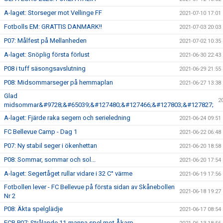
A-laget: Storseger mot Vellinge FF
2021-07-10 17:01
Fotbolls EM: GRATTIS DANMARK!!
2021-07-03 20:03
P07: Målfest på Mellanheden
2021-07-02 10:35
A-laget: Snöplig första förlust
2021-06-30 22:43
P08 i tuff säsongsavslutning
2021-06-29 21:55
P08: Midsommarseger på hemmaplan
2021-06-27 13:38
Glad
2
midsommar&#9728;&#65039;&#127480;&#127466;&#127803;&#127827;
A-laget: Fjärde raka segern och serieledning
2021-06-24 09:51
FC Bellevue Camp - Dag 1
2021-06-22 06:48
P07: Ny stabil seger i ökenhettan
2021-06-20 18:58
P08: Sommar, sommar och sol...
2021-06-20 17:54
A-laget: Segertåget rullar vidare i 32 C° värme
2021-06-19 17:56
Fotbollen lever - FC Bellevue på första sidan av Skånebollen
2021-06-18 19:27
Nr 2
P08: Äkta spelglädje
2021-06-17 08:54
FCB P07: Strålande 11-manna spel mot Åkarp