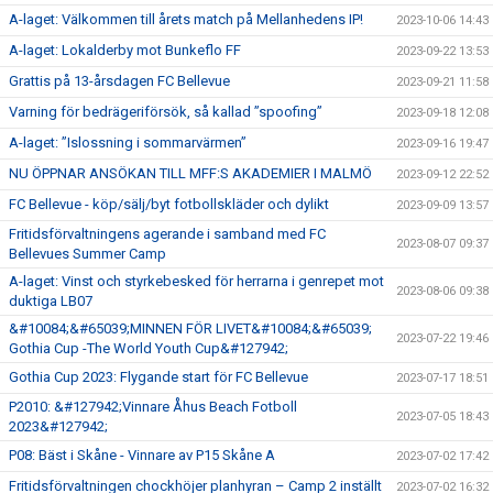
A-laget: Välkommen till årets match på Mellanhedens IP!
2023-10-06 14:43
A-laget: Lokalderby mot Bunkeflo FF
2023-09-22 13:53
Grattis på 13-årsdagen FC Bellevue
2023-09-21 11:58
Varning för bedrägeriförsök, så kallad ”spoofing”
2023-09-18 12:08
A-laget: ”Islossning i sommarvärmen”
2023-09-16 19:47
NU ÖPPNAR ANSÖKAN TILL MFF:S AKADEMIER I MALMÖ
2023-09-12 22:52
FC Bellevue - köp/sälj/byt fotbollskläder och dylikt
2023-09-09 13:57
Fritidsförvaltningens agerande i samband med FC
2023-08-07 09:37
Bellevues Summer Camp
A-laget: Vinst och styrkebesked för herrarna i genrepet mot
2023-08-06 09:38
duktiga LB07
&#10084;&#65039;MINNEN FÖR LIVET&#10084;&#65039;
2023-07-22 19:46
Gothia Cup -The World Youth Cup&#127942;
Gothia Cup 2023: Flygande start för FC Bellevue
2023-07-17 18:51
P2010: &#127942;Vinnare Åhus Beach Fotboll
2023-07-05 18:43
2023&#127942;
P08: Bäst i Skåne - Vinnare av P15 Skåne A
2023-07-02 17:42
Fritidsförvaltningen chockhöjer planhyran – Camp 2 inställt
2023-07-02 16:32