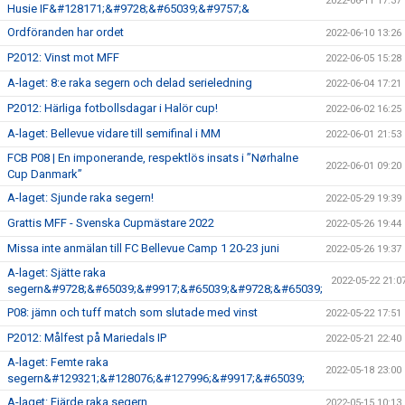
2022-06-11 17:37
Husie IF&#128171;&#9728;&#65039;&#9757;&
Ordföranden har ordet
2022-06-10 13:26
P2012: Vinst mot MFF
2022-06-05 15:28
A-laget: 8:e raka segern och delad serieledning
2022-06-04 17:21
P2012: Härliga fotbollsdagar i Halör cup!
2022-06-02 16:25
A-laget: Bellevue vidare till semifinal i MM
2022-06-01 21:53
FCB P08 | En imponerande, respektlös insats i ”Nørhalne
2022-06-01 09:20
Cup Danmark”
A-laget: Sjunde raka segern!
2022-05-29 19:39
Grattis MFF - Svenska Cupmästare 2022
2022-05-26 19:44
Missa inte anmälan till FC Bellevue Camp 1 20-23 juni
2022-05-26 19:37
A-laget: Sjätte raka
2022-05-22 21:0
segern&#9728;&#65039;&#9917;&#65039;&#9728;&#65039;
P08: jämn och tuff match som slutade med vinst
2022-05-22 17:51
P2012: Målfest på Mariedals IP
2022-05-21 22:40
A-laget: Femte raka
2022-05-18 23:00
segern&#129321;&#128076;&#127996;&#9917;&#65039;
A-laget: Fjärde raka segern
2022-05-15 10:13