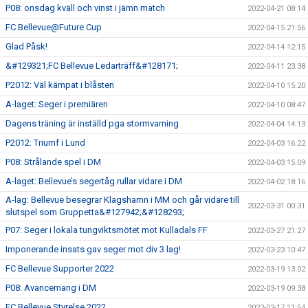
P08: onsdag kväll och vinst i jämn match
2022-04-21 08:14
FC Bellevue@Future Cup
2022-04-15 21:56
Glad Påsk!
2022-04-14 12:15
&#129321;FC Bellevue Ledarträff&#128171;
2022-04-11 23:38
P2012: Väl kämpat i blåsten
2022-04-10 15:20
A-laget: Seger i premiären
2022-04-10 08:47
Dagens träning är inställd pga stormvarning
2022-04-04 14:13
P2012: Triumf i Lund
2022-04-03 16:22
P08: Strålande spel i DM
2022-04-03 15:09
A-laget: Bellevue’s segertåg rullar vidare i DM
2022-04-02 18:16
A-lag: Bellevue besegrar Klagshamn i MM och går vidare till
2022-03-31 00:31
slutspel som Gruppetta&#127942;&#128293;
P07: Seger i lokala tungviktsmötet mot Kulladals FF
2022-03-27 21:27
Imponerande insats gav seger mot div 3 lag!
2022-03-23 10:47
FC Bellevue Supporter 2022
2022-03-19 13:02
P08: Avancemang i DM
2022-03-19 09:38
FC Bellevue Styrelse 2022
2022-03-17 11:54