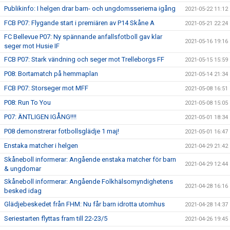
Publikinfo: I helgen drar barn- och ungdomsserierna igång
2021-05-22 11:12
FCB P07: Flygande start i premiären av P14 Skåne A
2021-05-21 22:24
FC Bellevue P07: Ny spännande anfallsfotboll gav klar
2021-05-16 19:16
seger mot Husie IF
FCB P07: Stark vändning och seger mot Trelleborgs FF
2021-05-15 15:59
P08: Bortamatch på hemmaplan
2021-05-14 21:34
FCB P07: Storseger mot MFF
2021-05-08 16:51
P08: Run To You
2021-05-08 15:05
P07: ÄNTLIGEN IGÅNG!!!!
2021-05-01 18:34
P08 demonstrerar fotbollsglädje 1 maj!
2021-05-01 16:47
Enstaka matcher i helgen
2021-04-29 21:42
Skåneboll informerar: Angående enstaka matcher för barn
2021-04-29 12:44
& ungdomar
Skåneboll informerar: Angående Folkhälsomyndighetens
2021-04-28 16:16
besked idag
Glädjebeskedet från FHM: Nu får barn idrotta utomhus
2021-04-28 14:37
Seriestarten flyttas fram till 22-23/5
2021-04-26 19:45