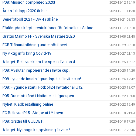
P08: Mission completed 2020!
2020-12-12 15:19
Årets julklapp 2020 är här
2020-12-11 11:30
Seriefotboll 2021 - Div 4 i Skåne
2020-11-21 09:33
Förlängda skärpta restriktioner för fotbollen i Skåne
2020-11-17 19:10
Grattis Malmö FF - Svenska Mästare 2020
2020-11-08 21:45
FCB Tränarutbildning under höstlovet
2020-10-29 09:18
Ny viktig info kring Covid-19
2020-10-27 21:13
A-laget: Bellevue klara för spel i division 4
2020-10-25 15:17
P08: Avslutar imponerande i Invite cup!
2020-10-25 14:20
P08: Lysande insats i grundspelet i Invite cup!
2020-10-24 12:42
P08: Flygande start i Fotboll24 Invitational U12
2020-10-23 19:07
P05: Bra motstånd i Nationella Ligacupen
2020-10-22 19:00
Nyhet: Klädbeställning online
2020-10-22 16:49
FC Bellevue P15 | Stolpe ut i Y-town
2020-10-18 21:03
P08: Grattis till GULDET!
2020-10-18 17:29
A-laget: Ny magisk uppvisning i kvalet!
2020-10-17 20:46