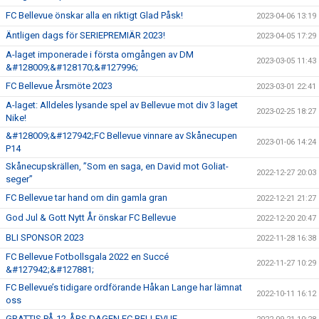
FC Bellevue önskar alla en riktigt Glad Påsk!
2023-04-06 13:19
Äntligen dags för SERIEPREMIÄR 2023!
2023-04-05 17:29
A-laget imponerade i första omgången av DM
2023-03-05 11:43
&#128009;&#128170;&#127996;
FC Bellevue Årsmöte 2023
2023-03-01 22:41
A-laget: Alldeles lysande spel av Bellevue mot div 3 laget
2023-02-25 18:27
Nike!
&#128009;&#127942;FC Bellevue vinnare av Skånecupen
2023-01-06 14:24
P14
Skånecupskrällen, ”Som en saga, en David mot Goliat-
2022-12-27 20:03
seger”
FC Bellevue tar hand om din gamla gran
2022-12-21 21:27
God Jul & Gott Nytt År önskar FC Bellevue
2022-12-20 20:47
BLI SPONSOR 2023
2022-11-28 16:38
FC Bellevue Fotbollsgala 2022 en Succé
2022-11-27 10:29
&#127942;&#127881;
FC Bellevue’s tidigare ordförande Håkan Lange har lämnat
2022-10-11 16:12
oss
GRATTIS PÅ 12-ÅRS DAGEN FC BELLEVUE