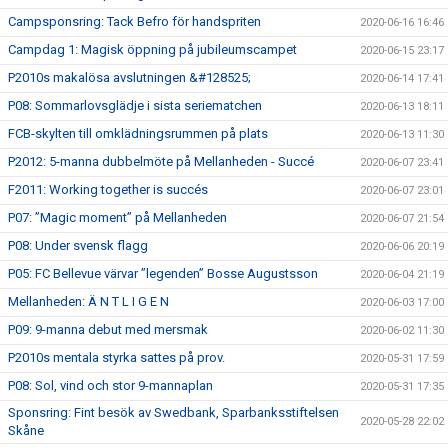
Campsponsring: Tack Befro för handspriten
2020-06-16 16:46
Campdag 1: Magisk öppning på jubileumscampet
2020-06-15 23:17
P2010s makalösa avslutningen &#128525;
2020-06-14 17:41
P08: Sommarlovsglädje i sista seriematchen
2020-06-13 18:11
FCB-skylten till omklädningsrummen på plats
2020-06-13 11:30
P2012: 5-manna dubbelmöte på Mellanheden - Succé
2020-06-07 23:41
F2011: Working together is succés
2020-06-07 23:01
P07: ”Magic moment” på Mellanheden
2020-06-07 21:54
P08: Under svensk flagg
2020-06-06 20:19
P05: FC Bellevue värvar ”legenden” Bosse Augustsson
2020-06-04 21:19
Mellanheden: Ä N T L I G E N
2020-06-03 17:00
P09: 9-manna debut med mersmak
2020-06-02 11:30
P2010s mentala styrka sattes på prov.
2020-05-31 17:59
P08: Sol, vind och stor 9-mannaplan
2020-05-31 17:35
Sponsring: Fint besök av Swedbank, Sparbanksstiftelsen
2020-05-28 22:02
Skåne