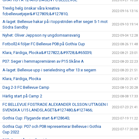
2022-09-21 10:28
Trevlig helg önskar våra kreativa
2022-09-16 13:16
fcbellevuetjejer&#127809;&#127810;
A-laget: Bellevue hakar på i toppstriden efter seger 5-1 mot
2022-09-10 19:14
Södra Sandby
Nyhet: Oliver Jeppson ny ungdomsansvarig
2022-09-04 12:28
Fotboll24 följer FC Bellevue P08 på Gothia Cup
2022-08-26 11:48
Klara, Färdiga, Plocka&#127822;&#9728;&#65039;
2022-08-21 23:01
P07: Seger i hemmapremiären av P15 Skåne A
2022-08-20 22:23
A-laget: Bellevue upp i serieledning efter 13:e segern
2022-08-20 21:51
Klara, Färdiga, Plocka
2022-08-20 21:47
Dag 2-3 FC Bellevue Camp
2022-08-10 20:28
Härlig start på Camp 2
2022-08-08 17:33
FC BELLEVUE FOSTRADE ALEXANDER OLSSON UTTAGEN I
2022-07-23 21:41
SVENSKA U15 LANDSLAGET&#127480;&#127466;
Gothia Cup: Flygande start &#128640;
2022-07-19 11:22
Gothia Cup: P07 och P08 representerar Bellevue i Gothia
2022-07-17 20:08
Cup 2022