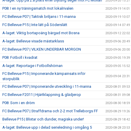
A-laget: Upp på 2:a plats efter blytung seger mot FC Möllan
2020-09-20 13:21
P08: I en ny träningsmatch mot lokalrivalen
2020-09-19 14:01
FC Bellevue P07 | Taktisk briljans i 11-manna
2020-09-19 10:07
FC Bellevue P15 | Inte lätt på Söderslätt
2020-09-14 07:49
A-laget: Viktig bortapoäng bärgad mot Bosna
2020-09-12 22:02
A-laget: Bellevue visade mästarklass
2020-09-06 20:49
FC Bellevue P07 | VILKEN UNDERBAR MORGON
2020-09-06 20:00
P08: Fotboll i kvadrat
2020-09-05 19:39
A-laget: Reportage i Fotbollshörnan
2020-09-05 15:52
FC Bellevue P15 | Imponerande kämpainsats inför
2020-09-04 23:31
storpublik
FC Bellevue P07 | Imponerande utveckling i 11-manna
2020-08-31 09:53
FC Bellevue F2011 | Hjärtklappning & glädjerop
2020-08-31 09:08
P08: Som i en dröm
2020-08-30 18:59
FC Bellevue P07 | Straffdrama och 2-2 mot Trelleborgs FF
2020-08-29 19:26
Bellevue P15 | Blixtar och dunder, magiska under!
2020-08-29 18:42
A-laget: Bellevue upp i delad serieledning i omgång 5
2020-08-28 23:53