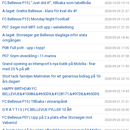
FC Bellevue P15 | ”Just did it!”, tillbaka som tabelltvåa
2020-10-03 19:19
A-laget: Grattis Bellevue - klara för kval div 4!!
2020-09-29 21:57
FC Bellevue P15 | Monday Night Football
2020-09-29 13:24
P07: Seger mot MFF och upp i serieledning
2020-09-27 21:39
A-laget: Storseger ger Bellevue slagläge inför sista
2020-09-26 18:46
omgången
P08: Full pott - upp i topp!
2020-09-26 17:05
P07: Grym utveckling i 11-manna
2020-09-26 07:58
Grand opening av Intersport’s nya butik på Mobilia - firar
2020-09-24 11:49
med 25 % på allt
Stort tack familjen Malmsten för ert generösa bidrag på 10-
2020-09-22 22:10
års dagen!
HAPPY BIRTHDAY FC
2020-09-22 14:43
BELLEVUE&#10084;&#65039;&#128171;&#9728;&#65039;
FC Bellevue P15 | Tillbaka i vinnarspåret
2020-09-21 21:51
G R A T T I S | FC BELLEVUE FYLLER 10 ÅR
2020-09-20 20:40
FC Bellevue P07 | Upp på 2:a plats efter Storseger mot
2020-09-20 20:10
Veberöd