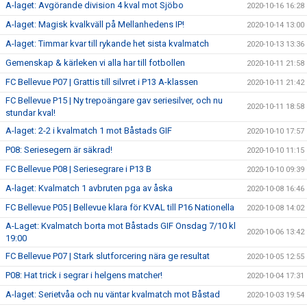
A-laget: Avgörande division 4 kval mot Sjöbo
2020-10-16 16:28
A-laget: Magisk kvalkväll på Mellanhedens IP!
2020-10-14 13:00
A-laget: Timmar kvar till rykande het sista kvalmatch
2020-10-13 13:36
Gemenskap & kärleken vi alla har till fotbollen
2020-10-11 21:58
FC Bellevue P07 | Grattis till silvret i P13 A-klassen
2020-10-11 21:42
FC Bellevue P15 | Ny trepoängare gav seriesilver, och nu
2020-10-11 18:58
stundar kval!
A-laget: 2-2 i kvalmatch 1 mot Båstads GIF
2020-10-10 17:57
P08: Seriesegern är säkrad!
2020-10-10 11:15
FC Bellevue P08 | Seriesegrare i P13 B
2020-10-10 09:39
A-laget: Kvalmatch 1 avbruten pga av åska
2020-10-08 16:46
FC Bellevue P05 | Bellevue klara för KVAL till P16 Nationella
2020-10-08 14:02
A-Laget: Kvalmatch borta mot Båstads GIF Onsdag 7/10 kl
2020-10-06 13:42
19:00
FC Bellevue P07 | Stark slutforcering nära ge resultat
2020-10-05 12:55
P08: Hat trick i segrar i helgens matcher!
2020-10-04 17:31
A-laget: Serietvåa och nu väntar kvalmatch mot Båstad
2020-10-03 19:54