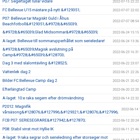
P07: Segertåget rullar vidare
2022-07-15 22:22
FC Bellevue U15 mästare på nytt &#129351;
2022-07-07 22:02
P07: Bellevue tar Magiskt Guld i Åhus
2022-07-07 08:54
Beachfotboll&#129351;&#9728;&#65039;
&#9728;&#65039;Glad Midsommar&#9728;&#65039;
2022-06-24 15:15
A-laget: Bellevue till sommarupperhållet som serieledare!
2022-06-24 13:36
&#9728;&#65039;Magisk avslutning på
2022-06-23 16:31
Camp&#9728;&#65039;&#128703;
Dag 3 med slalomtävling &#128525;
2022-06-22 23:07
Vattenlek dag 2
2022-06-21 22:26
Bilder FC Bellevue Camp dag 2
2022-06-21 20:42
Efterlängtad Camp
2022-06-20 22:20
A-laget: 10:e raka segern efter drömvändning
2022-06-14 22:32
P2012: Magnifik
2022-06-14 
vårsäsong&#128076;&#127996;&#129321;&#128076;&#127996;
FCB P07: SERIESEGRARE&#127942;&#127870;
2022-06-12 20:24
P08: Stabil vinst mot Hyllie IK
2022-06-11 21:46
A-laget: 9 raka segrar och serieledning efter storseger mot