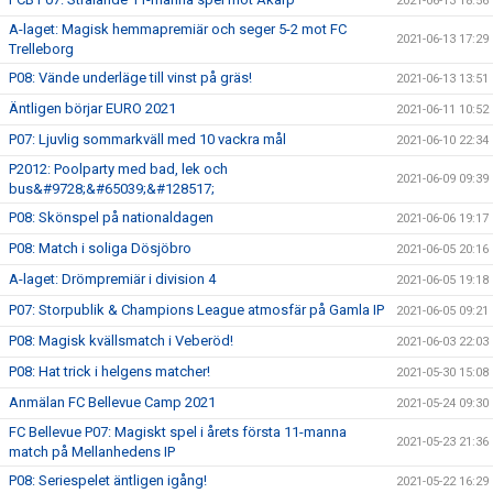
2021-06-13 18:56
A-laget: Magisk hemmapremiär och seger 5-2 mot FC
2021-06-13 17:29
Trelleborg
P08: Vände underläge till vinst på gräs!
2021-06-13 13:51
Äntligen börjar EURO 2021
2021-06-11 10:52
P07: Ljuvlig sommarkväll med 10 vackra mål
2021-06-10 22:34
P2012: Poolparty med bad, lek och
2021-06-09 09:39
bus&#9728;&#65039;&#128517;
P08: Skönspel på nationaldagen
2021-06-06 19:17
P08: Match i soliga Dösjöbro
2021-06-05 20:16
A-laget: Drömpremiär i division 4
2021-06-05 19:18
P07: Storpublik & Champions League atmosfär på Gamla IP
2021-06-05 09:21
P08: Magisk kvällsmatch i Veberöd!
2021-06-03 22:03
P08: Hat trick i helgens matcher!
2021-05-30 15:08
Anmälan FC Bellevue Camp 2021
2021-05-24 09:30
FC Bellevue P07: Magiskt spel i årets första 11-manna
2021-05-23 21:36
match på Mellanhedens IP
P08: Seriespelet äntligen igång!
2021-05-22 16:29