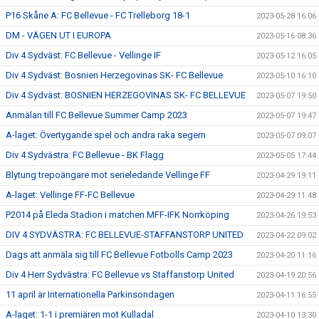
P16 Skåne A: FC Bellevue - FC Trelleborg 18-1
2023-05-28 16:06
DM - VÄGEN UT I EUROPA
2023-05-16 08:36
Div 4 Sydväst: FC Bellevue - Vellinge IF
2023-05-12 16:05
Div 4 Sydväst: Bosnien Herzegovinas SK- FC Bellevue
2023-05-10 16:10
Div 4 Sydväst: BOSNIEN HERZEGOVINAS SK- FC BELLEVUE
2023-05-07 19:50
Anmälan till FC Bellevue Summer Camp 2023
2023-05-07 19:47
A-laget: Övertygande spel och andra raka segern
2023-05-07 09:07
Div 4 Sydvästra: FC Bellevue - BK Flagg
2023-05-05 17:44
Blytung trepoängare mot serieledande Vellinge FF
2023-04-29 19:11
A-laget: Vellinge FF-FC Bellevue
2023-04-29 11:48
P2014 på Eleda Stadion i matchen MFF-IFK Norrköping
2023-04-26 19:53
DIV 4 SYDVÄSTRA: FC BELLEVUE-STAFFANSTORP UNITED
2023-04-22 09:02
Dags att anmäla sig till FC Bellevue Fotbolls Camp 2023
2023-04-20 11:16
Div 4 Herr Sydvästra: FC Bellevue vs Staffanstorp United
2023-04-19 20:56
11 april är Internationella Parkinsondagen
2023-04-11 16:55
A-laget: 1-1 i premiären mot Kulladal
2023-04-10 13:30