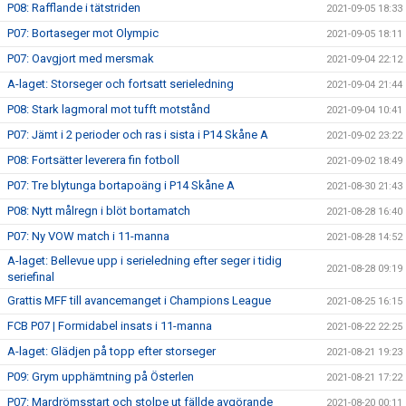
P08: Rafflande i tätstriden
2021-09-05 18:33
P07: Bortaseger mot Olympic
2021-09-05 18:11
P07: Oavgjort med mersmak
2021-09-04 22:12
A-laget: Storseger och fortsatt serieledning
2021-09-04 21:44
P08: Stark lagmoral mot tufft motstånd
2021-09-04 10:41
P07: Jämt i 2 perioder och ras i sista i P14 Skåne A
2021-09-02 23:22
P08: Fortsätter leverera fin fotboll
2021-09-02 18:49
P07: Tre blytunga bortapoäng i P14 Skåne A
2021-08-30 21:43
P08: Nytt målregn i blöt bortamatch
2021-08-28 16:40
P07: Ny VOW match i 11-manna
2021-08-28 14:52
A-laget: Bellevue upp i serieledning efter seger i tidig
2021-08-28 09:19
seriefinal
Grattis MFF till avancemanget i Champions League
2021-08-25 16:15
FCB P07 | Formidabel insats i 11-manna
2021-08-22 22:25
A-laget: Glädjen på topp efter storseger
2021-08-21 19:23
P09: Grym upphämtning på Österlen
2021-08-21 17:22
P07: Mardrömsstart och stolpe ut fällde avgörande
2021-08-20 00:11