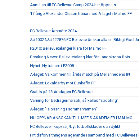
Anmälan till FC Bellevue Camp 2024 har öppnats
17-årige Alexander Olsson tränar med A-laget i Malmö FF
FC Bellevue Årsmöte 2024
&#10024;&#127876;FC Bellevue önskar alla en Riktigt God 
P2010: Bellevuetalanger klara för Malmö FF
Breaking News: Bellevuetalang klar för Landskrona BoIs
Nyhet: Ny tränare i P2008
A-laget: Välkommen till årets match på Mellanhedens IP!
A-laget: Lokalderby mot Bunkeflo FF
Grattis på 13-årsdagen FC Bellevue
Varning för bedrägeriförsök, så kallad ”spoofing”
A-laget: ”Islossning i sommarvärmen”
NU ÖPPNAR ANSÖKAN TILL MFF:S AKADEMIER I MALMÖ
FC Bellevue - köp/sälj/byt fotbollskläder och dylikt
Fritidsförvaltningens agerande i samband med FC Bellevu