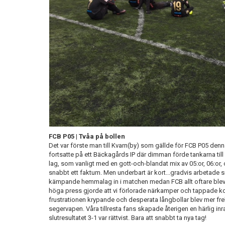
FCB P05 | Tvåa på bollen
Det var förste man till Kvarn(by) som gällde för FCB P05 
fortsatte på ett Bäckagårds IP där dimman förde tankarna til
lag, som vanligt med en gott-och-blandat mix av 05:or, 06:or, o
snabbt ett faktum. Men underbart är kort...gradvis arbetade sig
kämpande hemmalag in i matchen medan FCB allt oftare blev t
höga press gjorde att vi förlorade närkamper och tappade ko
frustrationen krypande och desperata långbollar blev mer fre
segervapen. Våra tillresta fans skapade återigen en härlig in
slutresultatet 3-1 var rättvist. Bara att snabbt ta nya tag!