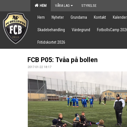
HEM
VÅRA LAG
STYRELSE
Hem
Nyheter
Grundarna
Kontakt
Kalender
Skadebehandling
Värdegrund
FotbollsCamp 202
Fritidskortet 2026
FCB P05: Tvåa på bollen
2017-01-22 18:17