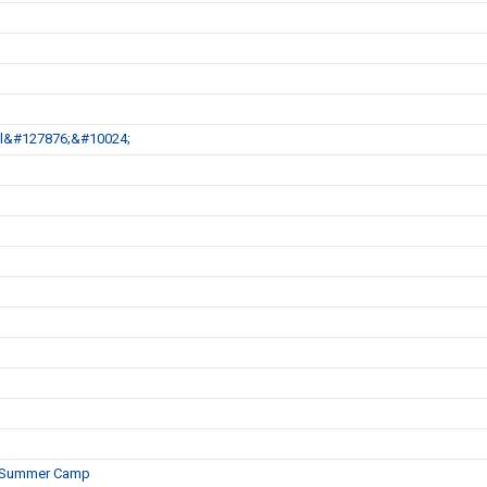
Jul&#127876;&#10024;
es Summer Camp