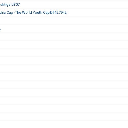
duktiga LB07
ia Cup -The World Youth Cup&#127942;
;