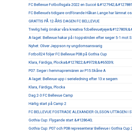
FC Bellevue Fotbollsgala 2022 en Succé &#127942;&#127881
FC Bellevue’s tidigare ordförande Håkan Lange har lämnat o
GRATTIS PÅ 12-ÅRS DAGEN FC BELLEVUE
Trevlig helg önskar våra kreativa fcbellevuetjejer&#127809;
A-laget: Bellevue hakar på i toppstriden efter seger 5-1 mot
Nyhet: Oliver Jeppson ny ungdomsansvarig
Fotboll24 följer FC Bellevue P08 på Gothia Cup
Klara, Färdiga, Plocka&#127822;&#9728;&#65039;
P07: Seger i hemmapremiären av P15 Skåne A
A-laget: Bellevue upp i serieledning efter 13:e segern
Klara, Färdiga, Plocka
Dag 2-3 FC Bellevue Camp
Härlig start på Camp 2
FC BELLEVUE FOSTRADE ALEXANDER OLSSON UTTAGEN I 
Gothia Cup: Flygande start &#128640;
Gothia Cup: P07 och P08 representerar Bellevue i Gothia Cup