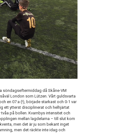
denna söndagseftermiddag då Skåne-VM
l såväl London som Lützen. Vårt guldsvarta
ch en 07:a (!), började starkast och 0-1 var
 ett ytterst disciplinerat och helhjärtat
våa på bollen. Kvarnbys intensitet och
pplingen mellan lagdelarna – till slut kom
kventa, men det är ju som bekant inget
ramning, men det räckte inte idag och