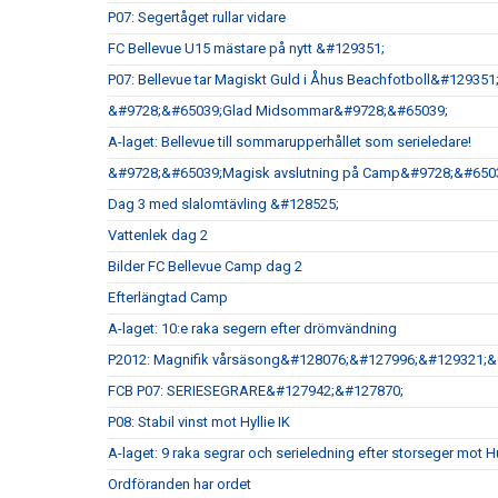
P07: Segertåget rullar vidare
FC Bellevue U15 mästare på nytt &#129351;
P07: Bellevue tar Magiskt Guld i Åhus Beachfotboll&#12935
&#9728;&#65039;Glad Midsommar&#9728;&#65039;
A-laget: Bellevue till sommarupperhållet som serieledare!
&#9728;&#65039;Magisk avslutning på Camp&#9728;&#650
Dag 3 med slalomtävling &#128525;
Vattenlek dag 2
Bilder FC Bellevue Camp dag 2
Efterlängtad Camp
A-laget: 10:e raka segern efter drömvändning
P2012: Magnifik vårsäsong&#128076;&#127996;&#129321;
FCB P07: SERIESEGRARE&#127942;&#127870;
P08: Stabil vinst mot Hyllie IK
A-laget: 9 raka segrar och serieledning efter storseger m
Ordföranden har ordet