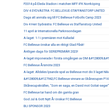
P2014 på Eleda Stadion i matchen MFF-IFK Norrköping
DIV 4 SYDVÄSTRA: FC BELLEVUE-STAFFANSTORP UNITED
Dags att anmäla sig till FC Bellevue Fotbolls Camp 2023
Div 4 Herr Sydvästra: FC Bellevue vs Staffanstorp United
11 april är Internationella Parkinsondagen
A-laget: 1-1 i premiären mot Kulladal
FC Bellevue önskar alla en riktigt Glad Påsk!
Äntligen dags för SERIEPREMIÄR 2023!
A-laget imponerade i första omgången av DM &#128009;&#
FC Bellevue Årsmöte 2023
A-laget: Alldeles lysande spel av Bellevue mot div 3 laget Nik
&#128009;&#127942;FC Bellevue vinnare av Skånecupen P14
Skånecupskrällen, ”Som en saga, en David mot Goliat-seger”
FC Bellevue tar hand om din gamla gran
God Jul & Gott Nytt År önskar FC Bellevue
BLI SPONSOR 2023