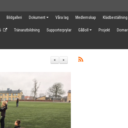
Bildgalleri
Dokument
Våra lag
Medlemskap
Klädbeställning
6
Tränarutbildning
Supporterprylar
GåBoll
Projekt
Domar
<
>