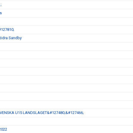
;
ss
&#127810;
 Södra Sandby
SVENSKA U15 LANDSLAGET&#127480;&#127466;
 2022