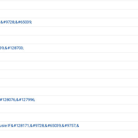
1;&#9728;&#65039;
39;&#128703;
&#128076;&#127996;
ot Husie IF&#128171;&#9728;&#65039;&#9757;&