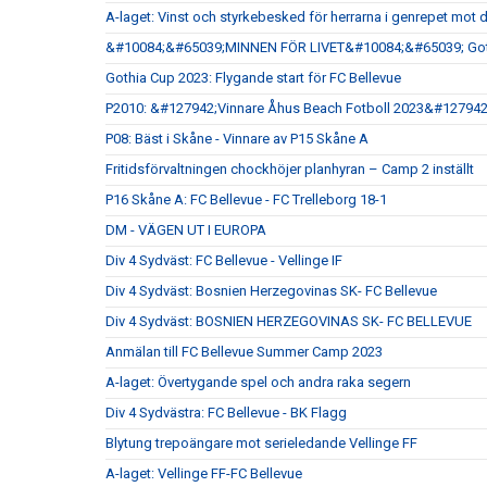
A-laget: Vinst och styrkebesked för herrarna i genrepet mot 
&#10084;&#65039;MINNEN FÖR LIVET&#10084;&#65039; Goth
Gothia Cup 2023: Flygande start för FC Bellevue
P2010: &#127942;Vinnare Åhus Beach Fotboll 2023&#127942
P08: Bäst i Skåne - Vinnare av P15 Skåne A
Fritidsförvaltningen chockhöjer planhyran – Camp 2 inställt
P16 Skåne A: FC Bellevue - FC Trelleborg 18-1
DM - VÄGEN UT I EUROPA
Div 4 Sydväst: FC Bellevue - Vellinge IF
Div 4 Sydväst: Bosnien Herzegovinas SK- FC Bellevue
Div 4 Sydväst: BOSNIEN HERZEGOVINAS SK- FC BELLEVUE
Anmälan till FC Bellevue Summer Camp 2023
A-laget: Övertygande spel och andra raka segern
Div 4 Sydvästra: FC Bellevue - BK Flagg
Blytung trepoängare mot serieledande Vellinge FF
A-laget: Vellinge FF-FC Bellevue