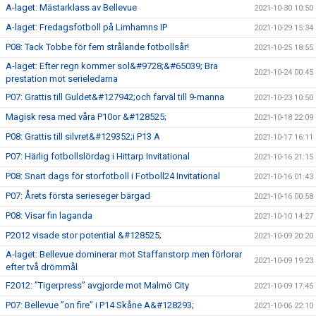
A-laget: Mästarklass av Bellevue
2021-10-30 10:50
A-laget: Fredagsfotboll på Limhamns IP
2021-10-29 15:34
P08: Tack Tobbe för fem strålande fotbollsår!
2021-10-25 18:55
A-laget: Efter regn kommer sol&#9728;&#65039; Bra
2021-10-24 00:45
prestation mot serieledarna
P07: Grattis till Guldet&#127942;och farväl till 9-manna
2021-10-23 10:50
Magisk resa med våra P10or &#128525;
2021-10-18 22:09
P08: Grattis till silvret&#129352;i P13 A
2021-10-17 16:11
P07: Härlig fotbollslördag i Hittarp Invitational
2021-10-16 21:15
P08: Snart dags för storfotboll i Fotboll24 Invitational
2021-10-16 01:43
P07: Årets första serieseger bärgad
2021-10-16 00:58
P08: Visar fin laganda
2021-10-10 14:27
P2012 visade stor potential &#128525;
2021-10-09 20:20
A-laget: Bellevue dominerar mot Staffanstorp men förlorar
2021-10-09 19:23
efter två drömmål
F2012: ”Tigerpress” avgjorde mot Malmö City
2021-10-09 17:45
P07: Bellevue ”on fire” i P14 Skåne A&#128293;
2021-10-06 22:10