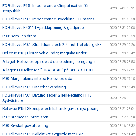
FC Bellevue P15 | Imponerande kämpainsats inför
2020-09-04 23:31
storpublik
FC Bellevue P07 | Imponerande utveckling i 11-manna
2020-08-31 09:53
FC Bellevue F2011 | Hjärtklappning & glädjerop
2020-08-31 09:08
P08: Som i en dröm
2020-08-30 18:59
FC Bellevue P07 | Straffdrama och 2-2 mot Trelleborgs FF
2020-08-29 19:26
Bellevue P15 | Blixtar och dunder, magiska under!
2020-08-29 18:42
A-laget: Bellevue upp i delad serieledning i omgång 5
2020-08-28 23:53
A-laget: FC Bellevue’s ”IBRA GOAL” på SPORTS BIBLE
2020-08-25 22:21
P08: Marginalerna inte på Bellevues sida
2020-08-23 17:15
FC Bellevue P07 | Underbar vändning
2020-08-23 16:49
FC Bellevue P07 | Blytung seger & serieledning i P13
2020-08-23 14:17
Sydvästra A
Bellevue P15 | Skönspel och hat-trick gav tre nya poäng
2020-08-21 23:04
P07: Storseger i premiären
2020-08-17 10:10
P08: Rivstart gav utdelning
2020-08-16 16:32
FC Bellevue P07 | Kollektivet avgjorde mot Oxie
2020-08-16 11:42