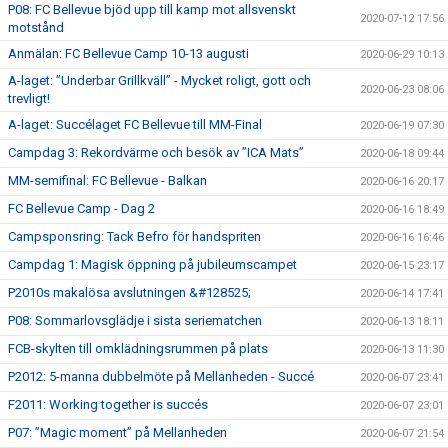
P08: FC Bellevue bjöd upp till kamp mot allsvenskt
2020-07-12 17:56
motstånd
Anmälan: FC Bellevue Camp 10-13 augusti
2020-06-29 10:13
A-laget: ”Underbar Grillkväll” - Mycket roligt, gott och
2020-06-23 08:06
trevligt!
A-laget: Succélaget FC Bellevue till MM-Final
2020-06-19 07:30
Campdag 3: Rekordvärme och besök av ”ICA Mats”
2020-06-18 09:44
MM-semifinal: FC Bellevue - Balkan
2020-06-16 20:17
FC Bellevue Camp - Dag 2
2020-06-16 18:49
Campsponsring: Tack Befro för handspriten
2020-06-16 16:46
Campdag 1: Magisk öppning på jubileumscampet
2020-06-15 23:17
P2010s makalösa avslutningen &#128525;
2020-06-14 17:41
P08: Sommarlovsglädje i sista seriematchen
2020-06-13 18:11
FCB-skylten till omklädningsrummen på plats
2020-06-13 11:30
P2012: 5-manna dubbelmöte på Mellanheden - Succé
2020-06-07 23:41
F2011: Working together is succés
2020-06-07 23:01
P07: ”Magic moment” på Mellanheden
2020-06-07 21:54