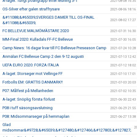
A-laget: Tungt poängtapp efter ledning 3-1
2021-08-08 16:35
OS-Silver efter galen straffrysare
2021-08-06 18:16
&#11088;&#65039;SVERIGES DAMER TILL OS-FINAL
2021-08-02 17:27
&#11088;&#65039;
FC BELLEVUE MALMÖMÄSTARE 2020
2021-07-31 16:30
MM-Final 2020: Kulladals FF-FC Bellevue
2021-07-30 16:05
Camp News: 16 dagar kvar till FC Bellevue Preseason Camp
2021-07-24 10:28
Anmälan FC Bellevue Camp 2 den 9-12 augusti
2021-07-13 12:42
UEFA EURO 2020: FORZA ITALIA
2021-07-12 18:02
A-laget: Storseger mot Vellinge FF
2021-07-10 17:01
Fotbolls EM: GRATTIS DANMARK!!
2021-07-03 20:03
P07: Målfest på Mellanheden
2021-07-02 10:35
A-laget: Snöplig första förlust
2021-06-30 22:43
P08 i tuff säsongsavslutning
2021-06-29 21:55
P08: Midsommarseger på hemmaplan
2021-06-27 13:38
Glad
2
midsommar&#9728;&#65039;&#127480;&#127466;&#127803;&#127827;