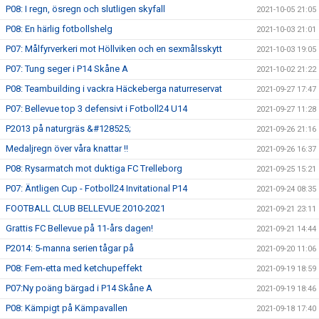
P08: I regn, ösregn och slutligen skyfall
2021-10-05 21:05
P08: En härlig fotbollshelg
2021-10-03 21:01
P07: Målfyrverkeri mot Höllviken och en sexmålsskytt
2021-10-03 19:05
P07: Tung seger i P14 Skåne A
2021-10-02 21:22
P08: Teambuilding i vackra Häckeberga naturreservat
2021-09-27 17:47
P07: Bellevue top 3 defensivt i Fotboll24 U14
2021-09-27 11:28
P2013 på naturgräs &#128525;
2021-09-26 21:16
Medaljregn över våra knattar !!
2021-09-26 16:37
P08: Rysarmatch mot duktiga FC Trelleborg
2021-09-25 15:21
P07: Äntligen Cup - Fotboll24 Invitational P14
2021-09-24 08:35
FOOTBALL CLUB BELLEVUE 2010-2021
2021-09-21 23:11
Grattis FC Bellevue på 11-års dagen!
2021-09-21 14:44
P2014: 5-manna serien tågar på
2021-09-20 11:06
P08: Fem-etta med ketchupeffekt
2021-09-19 18:59
P07:Ny poäng bärgad i P14 Skåne A
2021-09-19 18:46
P08: Kämpigt på Kämpavallen
2021-09-18 17:40