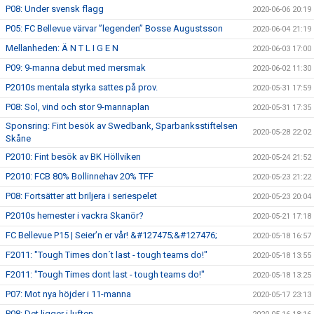
P08: Under svensk flagg
2020-06-06 20:19
P05: FC Bellevue värvar ”legenden” Bosse Augustsson
2020-06-04 21:19
Mellanheden: Ä N T L I G E N
2020-06-03 17:00
P09: 9-manna debut med mersmak
2020-06-02 11:30
P2010s mentala styrka sattes på prov.
2020-05-31 17:59
P08: Sol, vind och stor 9-mannaplan
2020-05-31 17:35
Sponsring: Fint besök av Swedbank, Sparbanksstiftelsen
2020-05-28 22:02
Skåne
P2010: Fint besök av BK Höllviken
2020-05-24 21:52
P2010: FCB 80% Bollinnehav 20% TFF
2020-05-23 21:22
P08: Fortsätter att briljera i seriespelet
2020-05-23 20:04
P2010s hemester i vackra Skanör?
2020-05-21 17:18
FC Bellevue P15 | Seier’n er vår! &#127475;&#127476;
2020-05-18 16:57
F2011: "Tough Times don´t last - tough teams do!"
2020-05-18 13:55
F2011: "Tough Times dont last - tough teams do!"
2020-05-18 13:25
P07: Mot nya höjder i 11-manna
2020-05-17 23:13
P08: Det ligger i luften