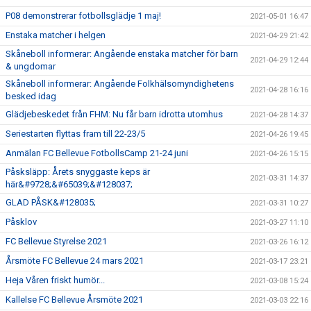
P08 demonstrerar fotbollsglädje 1 maj!
2021-05-01 16:47
Enstaka matcher i helgen
2021-04-29 21:42
Skåneboll informerar: Angående enstaka matcher för barn
2021-04-29 12:44
& ungdomar
Skåneboll informerar: Angående Folkhälsomyndighetens
2021-04-28 16:16
besked idag
Glädjebeskedet från FHM: Nu får barn idrotta utomhus
2021-04-28 14:37
Seriestarten flyttas fram till 22-23/5
2021-04-26 19:45
Anmälan FC Bellevue FotbollsCamp 21-24 juni
2021-04-26 15:15
Påsksläpp: Årets snyggaste keps är
2021-03-31 14:37
här&#9728;&#65039;&#128037;
GLAD PÅSK&#128035;
2021-03-31 10:27
Påsklov
2021-03-27 11:10
FC Bellevue Styrelse 2021
2021-03-26 16:12
Årsmöte FC Bellevue 24 mars 2021
2021-03-17 23:21
Heja Våren friskt humör...
2021-03-08 15:24
Kallelse FC Bellevue Årsmöte 2021
2021-03-03 22:16