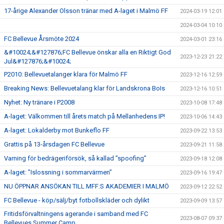
17-årige Alexander Olsson tränar med A-laget i Malmö FF
GÅBOLL
2024-03-19 12:01
2024-03-04 10:10
PROJEKT
FC Bellevue Årsmöte 2024
2024-03-01 23:16
&#10024;&#127876;FC Bellevue önskar alla en Riktigt God
DOMARE
2023-12-23 21:22
Jul&#127876;&#10024;
P2010: Bellevuetalanger klara för Malmö FF
2023-12-16 12:59
GYMKORT NORDIC WELLNESS
Breaking News: Bellevuetalang klar för Landskrona BoIs
2023-12-16 10:51
FYSTRÄNING
Nyhet: Ny tränare i P2008
2023-10-08 17:48
A-laget: Välkommen till årets match på Mellanhedens IP!
2023-10-06 14:43
POLICY SOCIALA MEDIER
A-laget: Lokalderby mot Bunkeflo FF
2023-09-22 13:53
FRITIDSKORTET 2026
Grattis på 13-årsdagen FC Bellevue
2023-09-21 11:58
Varning för bedrägeriförsök, så kallad ”spoofing”
2023-09-18 12:08
A-laget: ”Islossning i sommarvärmen”
2023-09-16 19:47
NU ÖPPNAR ANSÖKAN TILL MFF:S AKADEMIER I MALMÖ
2023-09-12 22:52
FC Bellevue - köp/sälj/byt fotbollskläder och dylikt
2023-09-09 13:57
Fritidsförvaltningens agerande i samband med FC
2023-08-07 09:37
Bellevues Summer Camp