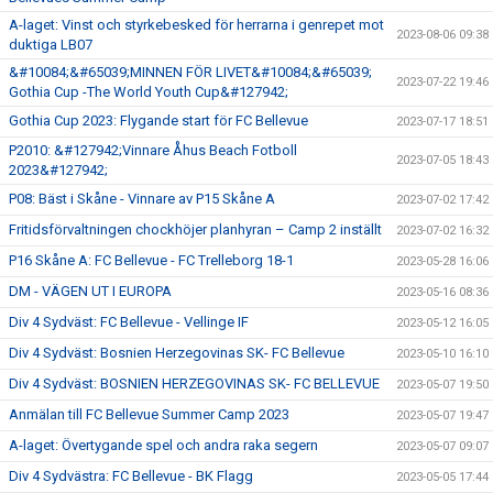
A-laget: Vinst och styrkebesked för herrarna i genrepet mot
2023-08-06 09:38
duktiga LB07
&#10084;&#65039;MINNEN FÖR LIVET&#10084;&#65039;
2023-07-22 19:46
Gothia Cup -The World Youth Cup&#127942;
Gothia Cup 2023: Flygande start för FC Bellevue
2023-07-17 18:51
P2010: &#127942;Vinnare Åhus Beach Fotboll
2023-07-05 18:43
2023&#127942;
P08: Bäst i Skåne - Vinnare av P15 Skåne A
2023-07-02 17:42
Fritidsförvaltningen chockhöjer planhyran – Camp 2 inställt
2023-07-02 16:32
P16 Skåne A: FC Bellevue - FC Trelleborg 18-1
2023-05-28 16:06
DM - VÄGEN UT I EUROPA
2023-05-16 08:36
Div 4 Sydväst: FC Bellevue - Vellinge IF
2023-05-12 16:05
Div 4 Sydväst: Bosnien Herzegovinas SK- FC Bellevue
2023-05-10 16:10
Div 4 Sydväst: BOSNIEN HERZEGOVINAS SK- FC BELLEVUE
2023-05-07 19:50
Anmälan till FC Bellevue Summer Camp 2023
2023-05-07 19:47
A-laget: Övertygande spel och andra raka segern
2023-05-07 09:07
Div 4 Sydvästra: FC Bellevue - BK Flagg
2023-05-05 17:44