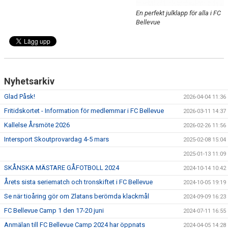
En perfekt julklapp för alla i FC
KLÄDBESTÄLLNING
Bellevue
SPONSORER
KLUBBMAGASIN
Nyhetsarkiv
NATIONELLA SPELFORMER
Glad Påsk!
2026-04-04 11:36
PROVTRÄNING
Fritidskortet - Information för medlemmar i FC Bellevue
2026-03-11 14:37
Kallelse Årsmöte 2026
2026-02-26 11:56
SKADEBEHANDLING
Intersport Skoutprovardag 4-5 mars
2025-02-08 15:04
VÄRDEGRUND
2025-01-13 11:09
SKÅNSKA MÄSTARE GÅFOTBOLL 2024
2024-10-14 10:42
FOTBOLLSCAMP 2026
Årets sista seriematch och tronskiftet i FC Bellevue
2024-10-05 19:19
TRÄNARUTBILDNING
Se när tioåring gör om Zlatans berömda klackmål
2024-09-09 16:23
FC Bellevue Camp 1 den 17-20 juni
2024-07-11 16:55
SUPPORTERPRYLAR
Anmälan till FC Bellevue Camp 2024 har öppnats
2024-04-05 14:28