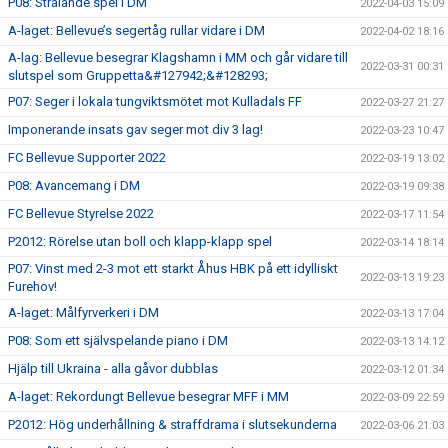
P08: Strålande spel i DM
2022-04-03 15:09
A-laget: Bellevue’s segertåg rullar vidare i DM
2022-04-02 18:16
A-lag: Bellevue besegrar Klagshamn i MM och går vidare till
2022-03-31 00:31
slutspel som Gruppetta&#127942;&#128293;
P07: Seger i lokala tungviktsmötet mot Kulladals FF
2022-03-27 21:27
Imponerande insats gav seger mot div 3 lag!
2022-03-23 10:47
FC Bellevue Supporter 2022
2022-03-19 13:02
P08: Avancemang i DM
2022-03-19 09:38
FC Bellevue Styrelse 2022
2022-03-17 11:54
P2012: Rörelse utan boll och klapp-klapp spel
2022-03-14 18:14
P07: Vinst med 2-3 mot ett starkt Åhus HBK på ett idylliskt
2022-03-13 19:23
Furehov!
A-laget: Målfyrverkeri i DM
2022-03-13 17:04
P08: Som ett självspelande piano i DM
2022-03-13 14:12
Hjälp till Ukraina - alla gåvor dubblas
2022-03-12 01:34
A-laget: Rekordungt Bellevue besegrar MFF i MM
2022-03-09 22:59
P2012: Hög underhållning & straffdrama i slutsekunderna
2022-03-06 21:03