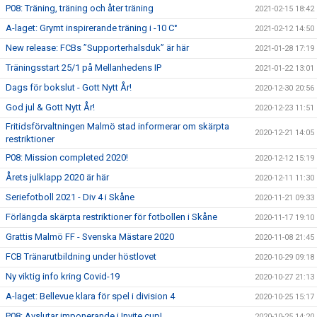
P08: Träning, träning och åter träning
2021-02-15 18:42
A-laget: Grymt inspirerande träning i -10 C°
2021-02-12 14:50
New release: FCBs ”Supporterhalsduk” är här
2021-01-28 17:19
Träningsstart 25/1 på Mellanhedens IP
2021-01-22 13:01
Dags för bokslut - Gott Nytt År!
2020-12-30 20:56
God jul & Gott Nytt År!
2020-12-23 11:51
Fritidsförvaltningen Malmö stad informerar om skärpta
2020-12-21 14:05
restriktioner
P08: Mission completed 2020!
2020-12-12 15:19
Årets julklapp 2020 är här
2020-12-11 11:30
Seriefotboll 2021 - Div 4 i Skåne
2020-11-21 09:33
Förlängda skärpta restriktioner för fotbollen i Skåne
2020-11-17 19:10
Grattis Malmö FF - Svenska Mästare 2020
2020-11-08 21:45
FCB Tränarutbildning under höstlovet
2020-10-29 09:18
Ny viktig info kring Covid-19
2020-10-27 21:13
A-laget: Bellevue klara för spel i division 4
2020-10-25 15:17
P08: Avslutar imponerande i Invite cup!
2020-10-25 14:20