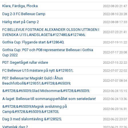
Klara, Färdiga, Plocka
2022-08-20 21:47
Dag 2-3 FC Bellevue Camp
2022-08-10 20:28
Härlig start på Camp 2
2022-08-08 17:33
FC BELLEVUE FOSTRADE ALEXANDER OLSSON UTTAGEN I
2022-07-23 21:41
SVENSKA U15 LANDSLAGET&#127480;&#127466;
Gothia Cup: Flygande start &#128640;
2022-07-19 11:22
Gothia Cup: P07 och P08 representerar Bellevue i Gothia
2022-07-17 20:08
Cup 2022
P07: Segertåget rullar vidare
2022-07-15 22:22
FC Bellevue U15 mästare på nytt &#129351;
2022-07-07 22:02
P07: Bellevue tar Magiskt Guld i Åhus
2022-07-07 08:54
Beachfotboll&#129351;&#9728;&#65039;
&#9728;&#65039;Glad Midsommar&#9728;&#65039;
2022-06-24 15:15
A-laget: Bellevue till sommarupperhållet som serieledare!
2022-06-24 13:36
&#9728;&#65039;Magisk avslutning på
2022-06-23 16:31
Camp&#9728;&#65039;&#128703;
Dag 3 med slalomtävling &#128525;
2022-06-22 23:07
Vattenlek dag 2
2022-06-21 22:26