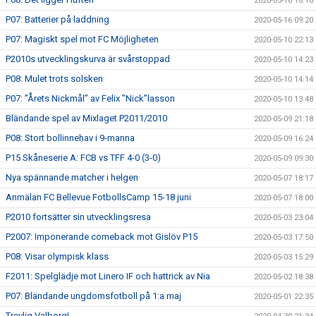
2020-05-16 18:16
P07: Batterier på laddning
2020-05-16 09:20
P07: Magiskt spel mot FC Möjligheten
2020-05-10 22:13
P2010s utvecklingskurva är svårstoppad
2020-05-10 14:23
P08: Mulet trots solsken
2020-05-10 14:14
P07: ”Årets Nickmål” av Felix ”Nick”lasson
2020-05-10 13:48
Bländande spel av Mixlaget P2011/2010
2020-05-09 21:18
P08: Stort bollinnehav i 9-manna
2020-05-09 16:24
P15 Skåneserie A: FCB vs TFF 4-0 (3-0)
2020-05-09 09:30
Nya spännande matcher i helgen
2020-05-07 18:17
Anmälan FC Bellevue FotbollsCamp 15-18 juni
2020-05-07 18:00
P2010 fortsätter sin utvecklingsresa
2020-05-03 23:04
P2007: Imponerande comeback mot Gislöv P15
2020-05-03 17:50
P08: Visar olympisk klass
2020-05-03 15:29
F2011: Spelglädje mot Linero IF och hattrick av Nia
2020-05-02 18:38
P07: Bländande ungdomsfotboll på 1:a maj
2020-05-01 22:35
Trevlig Valborg!