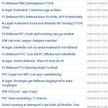
FC Bellevue P08 | Seriesegrare i P13 B
2020-10-10 09:39
A-laget: Kvalmatch 1 avbruten pga av åska
2020-10-08 16:46
FC Bellevue P05 | Bellevue klara för KVAL till P16 Nationella
2020-10-08 14:02
A-Laget: Kvalmatch borta mot Båstads GIF Onsdag 7/10 kl
2020-10-06 13:42
19:00
FC Bellevue P07 | Stark slutforcering nära ge resultat
2020-10-05 12:55
P08: Hat trick i segrar i helgens matcher!
2020-10-04 17:31
A-laget: Serietvåa och nu väntar kvalmatch mot Båstad
2020-10-03 19:54
FC Bellevue P15 | ”Just did it!”, tillbaka som tabelltvåa
2020-10-03 19:19
A-laget: Grattis Bellevue - klara för kval div 4!!
2020-09-29 21:57
FC Bellevue P15 | Monday Night Football
2020-09-29 13:24
P07: Seger mot MFF och upp i serieledning
2020-09-27 21:39
A-laget: Storseger ger Bellevue slagläge inför sista
2020-09-26 18:46
omgången
P08: Full pott - upp i topp!
2020-09-26 17:05
P07: Grym utveckling i 11-manna
2020-09-26 07:58
Grand opening av Intersport’s nya butik på Mobilia - firar
2020-09-24 11:49