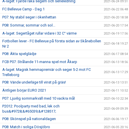
A-laget: Fjärde raka segern och serieledning
2021-06-24 09:51
FC Bellevue Camp - Dag 1
2021-06-22 06:48
P07: Ny stabil seger i ökenhettan
2021-06-20 18:58
P08: Sommar, sommar och sol...
2021-06-20 17:54
A-laget: Segertåget rullar vidare i 32 C° värme
2021-06-19 17:56
Fotbollen lever - FC Bellevue på första sidan av Skånebollen
2021-06-18 19:27
Nr 2
P08: Äkta spelglädje
2021-06-17 08:54
FCB P07: Strålande 11-manna spel mot Åkarp
2021-06-13 18:56
A-laget: Magisk hemmapremiär och seger 5-2 mot FC
2021-06-13 17:29
Trelleborg
P08: Vände underläge till vinst på gräs!
2021-06-13 13:51
Äntligen börjar EURO 2021
2021-06-11 10:52
P07: Ljuvlig sommarkväll med 10 vackra mål
2021-06-10 22:34
P2012: Poolparty med bad, lek och
2021-06-09 09:39
bus&#9728;&#65039;&#128517;
P08: Skönspel på nationaldagen
2021-06-06 19:17
P08: Match i soliga Dösjöbro
2021-06-05 20:16