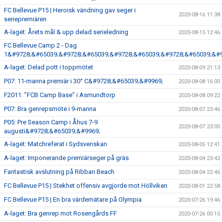
FC Bellevue P15 | Heroisk vändning gav seger i
2020-08-16 11:38
seriepremiären
A-laget: Årets mål & upp delad serieledning
2020-08-15 12:46
FC Bellevue Camp 2 - Dag
1&#9728;&#65039;&#9728;&#65039;&#9728;&#65039;&#9728;&#65039;&#9
A-laget: Delad pott i toppmötet
2020-08-09 21:13
P07: 11-manna premiär i 30° C&#9728;&#65039;&#9969;
2020-08-08 16:00
F2011: ”FCB Camp Base” i Asmundtorp
2020-08-08 09:22
P07: Bra genrepsmöte i 9-manna
2020-08-07 23:46
P05: Pre Season Camp i Åhus 7-9
2020-08-07 23:05
augusti&#9728;&#65039;&#9969;
A-laget: Matchreferat i Sydsvenskan
2020-08-05 12:41
A-laget: Imponerande premiärseger på gräs
2020-08-04 23:42
Fantastisk avslutning på Ribban Beach
2020-08-04 22:46
FC Bellevue P15 | Stekhet offensiv avgjorde mot Höllviken
2020-08-01 22:58
FC Bellevue P15 | En bra värdemätare på Olympia
2020-07-26 19:46
A-laget: Bra genrep mot Rosengårds FF
2020-07-26 00:15