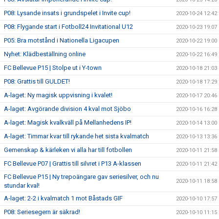
P08: Lysande insats i grundspelet i Invite cup!
2020-10-24 12:42
P08: Flygande start i Fotboll24 Invitational U12
2020-10-23 19:07
P05: Bra motstånd i Nationella Ligacupen
2020-10-22 19:00
Nyhet: Klädbeställning online
2020-10-22 16:49
FC Bellevue P15 | Stolpe ut i Y-town
2020-10-18 21:03
P08: Grattis till GULDET!
2020-10-18 17:29
A-laget: Ny magisk uppvisning i kvalet!
2020-10-17 20:46
A-laget: Avgörande division 4 kval mot Sjöbo
2020-10-16 16:28
A-laget: Magisk kvalkväll på Mellanhedens IP!
2020-10-14 13:00
A-laget: Timmar kvar till rykande het sista kvalmatch
2020-10-13 13:36
Gemenskap & kärleken vi alla har till fotbollen
2020-10-11 21:58
FC Bellevue P07 | Grattis till silvret i P13 A-klassen
2020-10-11 21:42
FC Bellevue P15 | Ny trepoängare gav seriesilver, och nu
2020-10-11 18:58
stundar kval!
A-laget: 2-2 i kvalmatch 1 mot Båstads GIF
2020-10-10 17:57
P08: Seriesegern är säkrad!
2020-10-10 11:15