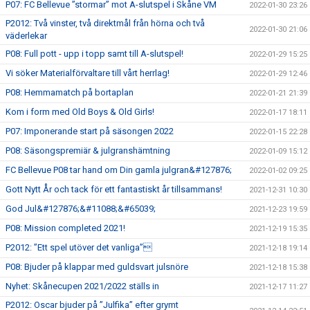
P07: FC Bellevue ”stormar” mot A-slutspel i Skåne VM
2022-01-30 23:26
P2012: Två vinster, två direktmål från hörna och två
2022-01-30 21:06
väderlekar
P08: Full pott - upp i topp samt till A-slutspel!
2022-01-29 15:25
Vi söker Materialförvaltare till vårt herrlag!
2022-01-29 12:46
P08: Hemmamatch på bortaplan
2022-01-21 21:39
Kom i form med Old Boys & Old Girls!
2022-01-17 18:11
P07: Imponerande start på säsongen 2022
2022-01-15 22:28
P08: Säsongspremiär & julgranshämtning
2022-01-09 15:12
FC Bellevue P08 tar hand om Din gamla julgran&#127876;
2022-01-02 09:25
Gott Nytt År och tack för ett fantastiskt år tillsammans!
2021-12-31 10:30
God Jul&#127876;&#11088;&#65039;
2021-12-23 19:59
P08: Mission completed 2021!
2021-12-19 15:35
P2012: ”Ett spel utöver det vanliga”
2021-12-18 19:14
P08: Bjuder på klappar med guldsvart julsnöre
2021-12-18 15:38
Nyhet: Skånecupen 2021/2022 ställs in
2021-12-17 11:27
P2012: Oscar bjuder på ”Julfika” efter grymt