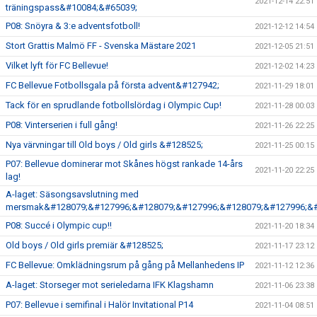
2021-12-14 22:51
träningspass&#10084;&#65039;
P08: Snöyra & 3:e adventsfotboll!
2021-12-12 14:54
Stort Grattis Malmö FF - Svenska Mästare 2021
2021-12-05 21:51
Vilket lyft för FC Bellevue!
2021-12-02 14:23
FC Bellevue Fotbollsgala på första advent&#127942;
2021-11-29 18:01
Tack för en sprudlande fotbollslördag i Olympic Cup!
2021-11-28 00:03
P08: Vinterserien i full gång!
2021-11-26 22:25
Nya värvningar till Old boys / Old girls &#128525;
2021-11-25 00:15
P07: Bellevue dominerar mot Skånes högst rankade 14-års
2021-11-20 22:25
lag!
A-laget: Säsongsavslutning med
mersmak&#128079;&#127996;&#128079;&#127996;&#128079;&#127996;&#
P08: Succé i Olympic cup!!
2021-11-20 18:34
Old boys / Old girls premiär &#128525;
2021-11-17 23:12
FC Bellevue: Omklädningsrum på gång på Mellanhedens IP
2021-11-12 12:36
A-laget: Storseger mot serieledarna IFK Klagshamn
2021-11-06 23:38
P07: Bellevue i semifinal i Halör Invitational P14
2021-11-04 08:51