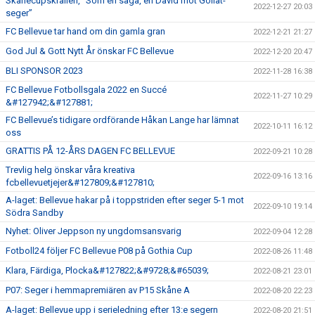
Skånecupskrällen, ”Som en saga, en David mot Goliat-
2022-12-27 20:03
seger”
FC Bellevue tar hand om din gamla gran
2022-12-21 21:27
God Jul & Gott Nytt År önskar FC Bellevue
2022-12-20 20:47
BLI SPONSOR 2023
2022-11-28 16:38
FC Bellevue Fotbollsgala 2022 en Succé
2022-11-27 10:29
&#127942;&#127881;
FC Bellevue’s tidigare ordförande Håkan Lange har lämnat
2022-10-11 16:12
oss
GRATTIS PÅ 12-ÅRS DAGEN FC BELLEVUE
2022-09-21 10:28
Trevlig helg önskar våra kreativa
2022-09-16 13:16
fcbellevuetjejer&#127809;&#127810;
A-laget: Bellevue hakar på i toppstriden efter seger 5-1 mot
2022-09-10 19:14
Södra Sandby
Nyhet: Oliver Jeppson ny ungdomsansvarig
2022-09-04 12:28
Fotboll24 följer FC Bellevue P08 på Gothia Cup
2022-08-26 11:48
Klara, Färdiga, Plocka&#127822;&#9728;&#65039;
2022-08-21 23:01
P07: Seger i hemmapremiären av P15 Skåne A
2022-08-20 22:23
A-laget: Bellevue upp i serieledning efter 13:e segern
2022-08-20 21:51