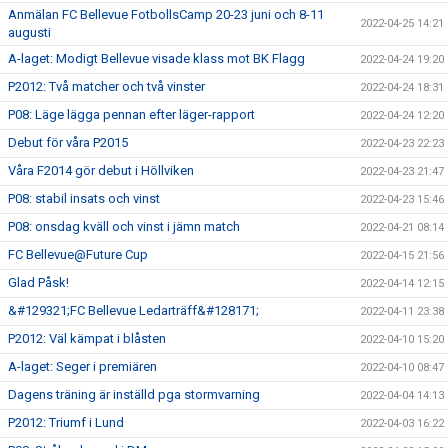
Anmälan FC Bellevue FotbollsCamp 20-23 juni och 8-11
2022-04-25 14:21
augusti
A-laget: Modigt Bellevue visade klass mot BK Flagg
2022-04-24 19:20
P2012: Två matcher och två vinster
2022-04-24 18:31
P08: Läge lägga pennan efter läger-rapport
2022-04-24 12:20
Debut för våra P2015
2022-04-23 22:23
Våra F2014 gör debut i Höllviken
2022-04-23 21:47
P08: stabil insats och vinst
2022-04-23 15:46
P08: onsdag kväll och vinst i jämn match
2022-04-21 08:14
FC Bellevue@Future Cup
2022-04-15 21:56
Glad Påsk!
2022-04-14 12:15
&#129321;FC Bellevue Ledarträff&#128171;
2022-04-11 23:38
P2012: Väl kämpat i blåsten
2022-04-10 15:20
A-laget: Seger i premiären
2022-04-10 08:47
Dagens träning är inställd pga stormvarning
2022-04-04 14:13
P2012: Triumf i Lund
2022-04-03 16:22