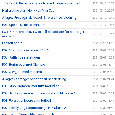
Till alla i FC Bellevue - Lycka till med helgens matcher!
2021-09-17 15:27
Härlig atmosfär i Höllviken Mini Cup
2021-09-12 22:07
A-laget: Propagandafotboll & fortsatt serieledning
2021-09-12 19:40
P08: Spel i 150 matchminuter!
2021-09-12 15:57
FCB P07: Storspel av FCBs målis bäddade för storseger
2021-09-11 12:47
mot MFF
Läckert spel !!
2021-09-11 11:57
P09: Grymt fin prestation i P12 A
2021-09-05 20:19
P08: Rafflande i tätstriden
2021-09-05 18:33
P07: Bortaseger mot Olympic
2021-09-05 18:11
P07: Oavgjort med mersmak
2021-09-04 22:12
A-laget: Storseger och fortsatt serieledning
2021-09-04 21:44
P08: Stark lagmoral mot tufft motstånd
2021-09-04 10:41
P07: Jämt i 2 perioder och ras i sista i P14 Skåne A
2021-09-02 23:22
P08: Fortsätter leverera fin fotboll
2021-09-02 18:49
P07: Tre blytunga bortapoäng i P14 Skåne A
2021-08-30 21:43
P08: Nytt målregn i blöt bortamatch