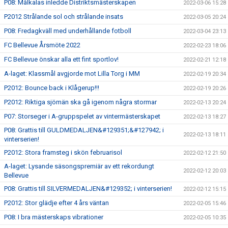
P08: Målkalas inledde Distriktsmästerskapen
2022-03-06 15:28
P2012 Strålande sol och strålande insats
2022-03-05 20:24
P08: Fredagkväll med underhållande fotboll
2022-03-04 23:13
FC Bellevue Årsmöte 2022
2022-02-23 18:06
FC Bellevue önskar alla ett fint sportlov!
2022-02-21 12:18
A-laget: Klassmål avgjorde mot Lilla Torg i MM
2022-02-19 20:34
P2012: Bounce back i Klågerup!!!
2022-02-19 20:26
P2012: Riktiga sjömän ska gå igenom några stormar
2022-02-13 20:24
P07: Storseger i A-gruppspelet av vintermästerskapet
2022-02-13 18:27
P08: Grattis till GULDMEDALJEN&#129351;&#127942; i
2022-02-13 18:11
vinterserien!
P2012: Stora framsteg i skön februarisol
2022-02-12 21:50
A-laget: Lysande säsongspremiär av ett rekordungt
2022-02-12 20:03
Bellevue
P08: Grattis till SILVERMEDALJEN&#129352; i vinterserien!
2022-02-12 15:15
P2012: Stor glädje efter 4 års väntan
2022-02-05 15:46
P08: I bra mästerskaps vibrationer
2022-02-05 10:35