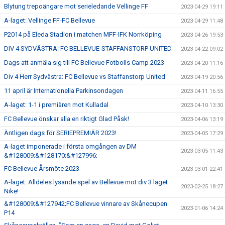
Blytung trepoängare mot serieledande Vellinge FF
2023-04-29 19:11
A-laget: Vellinge FF-FC Bellevue
2023-04-29 11:48
P2014 på Eleda Stadion i matchen MFF-IFK Norrköping
2023-04-26 19:53
DIV 4 SYDVÄSTRA: FC BELLEVUE-STAFFANSTORP UNITED
2023-04-22 09:02
Dags att anmäla sig till FC Bellevue Fotbolls Camp 2023
2023-04-20 11:16
Div 4 Herr Sydvästra: FC Bellevue vs Staffanstorp United
2023-04-19 20:56
11 april är Internationella Parkinsondagen
2023-04-11 16:55
A-laget: 1-1 i premiären mot Kulladal
2023-04-10 13:30
FC Bellevue önskar alla en riktigt Glad Påsk!
2023-04-06 13:19
Äntligen dags för SERIEPREMIÄR 2023!
2023-04-05 17:29
A-laget imponerade i första omgången av DM
2023-03-05 11:43
&#128009;&#128170;&#127996;
FC Bellevue Årsmöte 2023
2023-03-01 22:41
A-laget: Alldeles lysande spel av Bellevue mot div 3 laget
2023-02-25 18:27
Nike!
&#128009;&#127942;FC Bellevue vinnare av Skånecupen
2023-01-06 14:24
P14