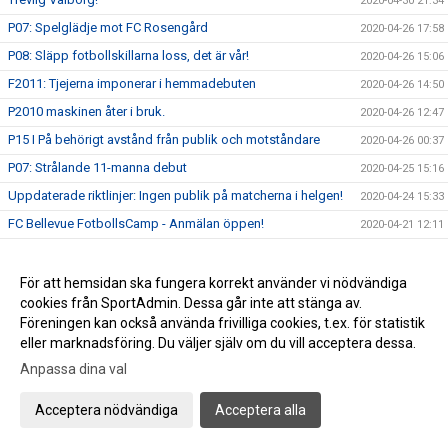
2020-04-30 21:34
P07: Spelglädje mot FC Rosengård
2020-04-26 17:58
P08: Släpp fotbollskillarna loss, det är vår!
2020-04-26 15:06
F2011: Tjejerna imponerar i hemmadebuten
2020-04-26 14:50
P2010 maskinen åter i bruk.
2020-04-26 12:47
P15 I På behörigt avstånd från publik och motståndare
2020-04-26 00:37
P07: Strålande 11-manna debut
2020-04-25 15:16
Uppdaterade riktlinjer: Ingen publik på matcherna i helgen!
2020-04-24 15:33
FC Bellevue FotbollsCamp - Anmälan öppen!
2020-04-21 12:11
Info Skåneboll: Barn & Ungdomsfotboll Seriestart 1 maj
2020-04-17 12:12
Glad Påsk&#128035;&#9728;&#65039;
2020-04-09 17:55
För att hemsidan ska fungera korrekt använder vi nödvändiga
cookies från SportAdmin. Dessa går inte att stänga av.
FCBs Supportermössa gör succé - bara ett fåtal kvar
2020-04-03 14:44
Föreningen kan också använda frivilliga cookies, t.ex. för statistik
Senaste nytt: Alla Träningsmatcher ställs in i FCB
2020-04-03 11:11
eller marknadsföring. Du väljer själv om du vill acceptera dessa.
Träning: Energifylld onsdagsträning
2020-04-02 00:08
Anpassa dina val
FC Bellevue: Träningarna fortsätter...tillsvidare
2020-04-01 14:39
Acceptera nödvändiga
Acceptera alla
Senaste nytt: Skåneboll skjuter upp seriespelet: ”Matcher
2020-04-01 14:27
kan inte spelas nu”