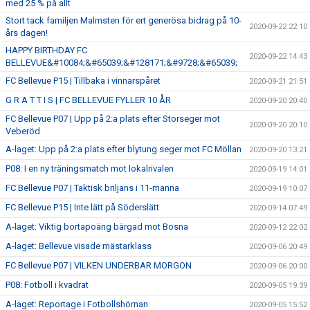
med 25 % på allt
Stort tack familjen Malmsten för ert generösa bidrag på 10-
2020-09-22 22:10
års dagen!
HAPPY BIRTHDAY FC
2020-09-22 14:43
BELLEVUE&#10084;&#65039;&#128171;&#9728;&#65039;
FC Bellevue P15 | Tillbaka i vinnarspåret
2020-09-21 21:51
G R A T T I S | FC BELLEVUE FYLLER 10 ÅR
2020-09-20 20:40
FC Bellevue P07 | Upp på 2:a plats efter Storseger mot
2020-09-20 20:10
Veberöd
A-laget: Upp på 2:a plats efter blytung seger mot FC Möllan
2020-09-20 13:21
P08: I en ny träningsmatch mot lokalrivalen
2020-09-19 14:01
FC Bellevue P07 | Taktisk briljans i 11-manna
2020-09-19 10:07
FC Bellevue P15 | Inte lätt på Söderslätt
2020-09-14 07:49
A-laget: Viktig bortapoäng bärgad mot Bosna
2020-09-12 22:02
A-laget: Bellevue visade mästarklass
2020-09-06 20:49
FC Bellevue P07 | VILKEN UNDERBAR MORGON
2020-09-06 20:00
P08: Fotboll i kvadrat
2020-09-05 19:39
A-laget: Reportage i Fotbollshörnan
2020-09-05 15:52