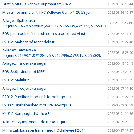
Grattis MFF - Svenska Cupmästare 2022
2022-05-26 19:44
Missa inte anmälan till FC Bellevue Camp 1 20-23 juni
2022-05-26 19:37
A-laget: Sjätte raka
2022-05-22 21:0
segern&#9728;&#65039;&#9917;&#65039;&#9728;&#65039;
P08: jämn och tuff match som slutade med vinst
2022-05-22 17:51
P2012: Målfest på Mariedals IP
2022-05-21 22:40
A-laget: Femte raka
2022-05-18 23:00
segern&#129321;&#128076;&#127996;&#9917;&#65039;
A-laget: Fjärde raka segern
2022-05-15 10:13
P08: Skön vinst mot MFF
2022-05-07 20:31
P2012: Målrikt!!!
2022-05-07 18:31
A-laget: Tredje raka segern
2022-05-07 17:40
P2012: Publiken bjöds på fotbollsgodis
2022-05-05 22:27
P2007: Styrkebesked mot Trelleborgs FF
2022-05-02 08:59
P2012: Kämpaglöd de luxe!
2022-05-01 14:36
A-laget: Ny imponerande trepoängare
2022-04-29 23:11
MFFs Erik Larsson tränar med FC Bellevue P2014
2022-04-27 17:37