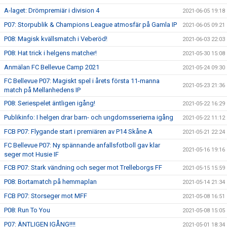
A-laget: Drömpremiär i division 4
2021-06-05 19:18
P07: Storpublik & Champions League atmosfär på Gamla IP
2021-06-05 09:21
P08: Magisk kvällsmatch i Veberöd!
2021-06-03 22:03
P08: Hat trick i helgens matcher!
2021-05-30 15:08
Anmälan FC Bellevue Camp 2021
2021-05-24 09:30
FC Bellevue P07: Magiskt spel i årets första 11-manna
2021-05-23 21:36
match på Mellanhedens IP
P08: Seriespelet äntligen igång!
2021-05-22 16:29
Publikinfo: I helgen drar barn- och ungdomsserierna igång
2021-05-22 11:12
FCB P07: Flygande start i premiären av P14 Skåne A
2021-05-21 22:24
FC Bellevue P07: Ny spännande anfallsfotboll gav klar
2021-05-16 19:16
seger mot Husie IF
FCB P07: Stark vändning och seger mot Trelleborgs FF
2021-05-15 15:59
P08: Bortamatch på hemmaplan
2021-05-14 21:34
FCB P07: Storseger mot MFF
2021-05-08 16:51
P08: Run To You
2021-05-08 15:05
P07: ÄNTLIGEN IGÅNG!!!!
2021-05-01 18:34