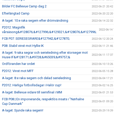
Bilder FC Bellevue Camp dag 2
2022-06-21 20:42
Efterlängtad Camp
2022-06-20 22:20
A-laget: 10:e raka segern efter drömvändning
2022-06-14 22:32
P2012: Magnifik
2022-06-14 
vårsäsong&#128076;&#127996;&#129321;&#128076;&#127996;
FCB P07: SERIESEGRARE&#127942;&#127870;
2022-06-12 20:24
P08: Stabil vinst mot Hyllie IK
2022-06-11 21:46
A-laget: 9 raka segrar och serieledning efter storseger mot
2022-06-11 17:37
Husie IF&#128171;&#9728;&#65039;&#9757;&
Ordföranden har ordet
2022-06-10 13:26
P2012: Vinst mot MFF
2022-06-05 15:28
A-laget: 8:e raka segern och delad serieledning
2022-06-04 17:21
P2012: Härliga fotbollsdagar i Halör cup!
2022-06-02 16:25
A-laget: Bellevue vidare till semifinal i MM
2022-06-01 21:53
FCB P08 | En imponerande, respektlös insats i ”Nørhalne
2022-06-01 09:20
Cup Danmark”
A-laget: Sjunde raka segern!
2022-05-29 19:39