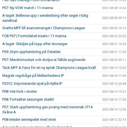
2021-08-28 16:40
P07: Ny VOW match i 11-manna
2021-08-28 14:52
A-laget: Bellevue upp i serieledning efter seger i tidig
2021-08-28 09:19
seriefinal
Grattis MFF till avancemanget i Champions League
2021-08-25 16:15
FCB P07 | Formidabel insats i 11-manna
2021-08-22 22:25
A-laget: Glädjen på topp efter storseger
2021-08-21 19:23
P09: Grym upphämtning på Österlen
2021-08-21 17:22
P07: Mardrömsstart och stolpe ut fällde avgörande
2021-08-20 00:11
Tack MFF & Fans för en ny episk Champions League kväll
2021-08-19 13:02
Magisk regnbåge på Mellanhedens IP
2021-08-18 11:04
P2012: Imponerande spel på Hyllie IP
2021-08-15 20:48
P08: Hat trick i vinster
2021-08-15 19:21
P08: Fortsätter säsongen starkt!
2021-08-14 17:20
P07: Stark upphämtning gav poäng med mersmak i P14
2021-08-14 12:00
Skåne A
P08 inleder seriespelet med vinst
2021-08-12 22:13