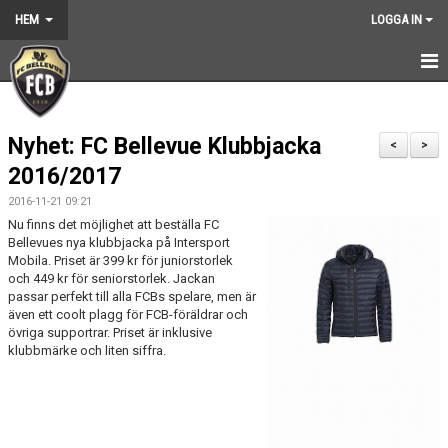
HEM
LOGGA IN
HEM
Nyhet: FC Bellevue Klubbjacka
NYHETER
<
>
2016/2017
GRUNDARNA
2016-11-21 09:21
Nu finns det möjlighet att beställa FC
KONTAKT
Bellevues nya klubbjacka på Intersport
Mobila. Priset är 399 kr för juniorstorlek
KALENDER
och 449 kr för seniorstorlek. Jackan
passar perfekt till alla FCBs spelare, men är
även ett coolt plagg för FCB-föräldrar och
BILDGALLERI
övriga supportrar. Priset är inklusive
klubbmärke och liten siffra.
DOKUMENT
VÅRA LAG
MEDLEMSKAP