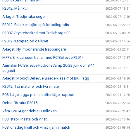
P08: Skön vinst mot MFF
2022-05-07 20:31
P2012: Målrikt!!!
2022-05-07 18:31
A-laget: Tredje raka segern
2022-05-07 17:40
P2012: Publiken bjöds på fotbollsgodis
2022-05-05 22:27
P2007: Styrkebesked mot Trelleborgs FF
2022-05-02 08:59
P2012: Kämpaglöd de luxe!
2022-05-01 14:36
A-laget: Ny imponerande trepoängare
2022-04-29 23:11
MFFs Erik Larsson tränar med FC Bellevue P2014
2022-04-27 17:37
Anmälan FC Bellevue FotbollsCamp 20-23 juni och 8-11
2022-04-25 14:21
augusti
A-laget: Modigt Bellevue visade klass mot BK Flagg
2022-04-24 19:20
P2012: Två matcher och två vinster
2022-04-24 18:31
P08: Läge lägga pennan efter läger-rapport
2022-04-24 12:20
Debut för våra P2015
2022-04-23 22:23
Våra F2014 gör debut i Höllviken
2022-04-23 21:47
P08: stabil insats och vinst
2022-04-23 15:46
P08: onsdag kväll och vinst i jämn match
2022-04-21 08:14