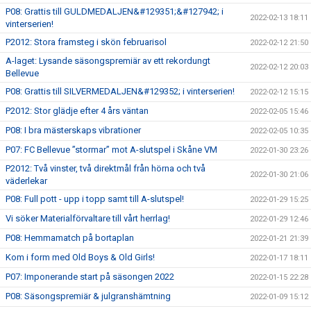
P08: Grattis till GULDMEDALJEN&#129351;&#127942; i
2022-02-13 18:11
vinterserien!
P2012: Stora framsteg i skön februarisol
2022-02-12 21:50
A-laget: Lysande säsongspremiär av ett rekordungt
2022-02-12 20:03
Bellevue
P08: Grattis till SILVERMEDALJEN&#129352; i vinterserien!
2022-02-12 15:15
P2012: Stor glädje efter 4 års väntan
2022-02-05 15:46
P08: I bra mästerskaps vibrationer
2022-02-05 10:35
P07: FC Bellevue ”stormar” mot A-slutspel i Skåne VM
2022-01-30 23:26
P2012: Två vinster, två direktmål från hörna och två
2022-01-30 21:06
väderlekar
P08: Full pott - upp i topp samt till A-slutspel!
2022-01-29 15:25
Vi söker Materialförvaltare till vårt herrlag!
2022-01-29 12:46
P08: Hemmamatch på bortaplan
2022-01-21 21:39
Kom i form med Old Boys & Old Girls!
2022-01-17 18:11
P07: Imponerande start på säsongen 2022
2022-01-15 22:28
P08: Säsongspremiär & julgranshämtning
2022-01-09 15:12