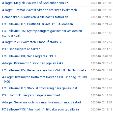
A-laget: Magisk kvalkväll på Mellanhedens IP!
2020-10-14 13:00
A-laget: Timmar kvar till rykande het sista kvalmatch
2020-10-13 13:36
Gemenskap & kärleken vi alla har till fotbollen
2020-10-11 21:58
FC Bellevue P07 | Grattis till silvret i P13 A-klassen
2020-10-11 21:42
FC Bellevue P15 | Ny trepoängare gav seriesilver, och nu
2020-10-11 18:58
stundar kval!
A-laget: 2-2 i kvalmatch 1 mot Båstads GIF
2020-10-10 17:57
P08: Seriesegern är säkrad!
2020-10-10 11:15
FC Bellevue P08 | Seriesegrare i P13 B
2020-10-10 09:39
A-laget: Kvalmatch 1 avbruten pga av åska
2020-10-08 16:46
FC Bellevue P05 | Bellevue klara för KVAL till P16 Nationella
2020-10-08 14:02
A-Laget: Kvalmatch borta mot Båstads GIF Onsdag 7/10 kl
2020-10-06 13:42
19:00
FC Bellevue P07 | Stark slutforcering nära ge resultat
2020-10-05 12:55
P08: Hat trick i segrar i helgens matcher!
2020-10-04 17:31
A-laget: Serietvåa och nu väntar kvalmatch mot Båstad
2020-10-03 19:54
FC Bellevue P15 | ”Just did it!”, tillbaka som tabelltvåa
2020-10-03 19:19