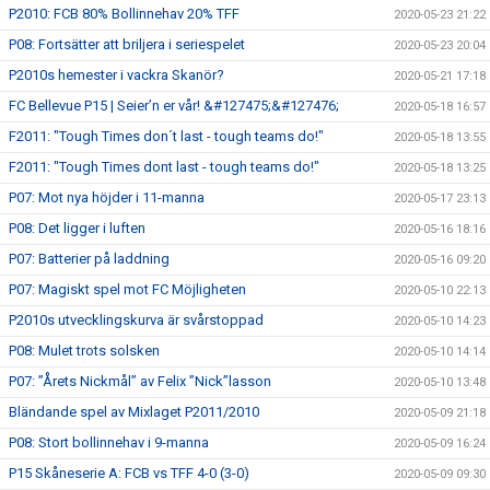
P2010: FCB 80% Bollinnehav 20% TFF
2020-05-23 21:22
P08: Fortsätter att briljera i seriespelet
2020-05-23 20:04
P2010s hemester i vackra Skanör?
2020-05-21 17:18
FC Bellevue P15 | Seier’n er vår! &#127475;&#127476;
2020-05-18 16:57
F2011: "Tough Times don´t last - tough teams do!"
2020-05-18 13:55
F2011: "Tough Times dont last - tough teams do!"
2020-05-18 13:25
P07: Mot nya höjder i 11-manna
2020-05-17 23:13
P08: Det ligger i luften
2020-05-16 18:16
P07: Batterier på laddning
2020-05-16 09:20
P07: Magiskt spel mot FC Möjligheten
2020-05-10 22:13
P2010s utvecklingskurva är svårstoppad
2020-05-10 14:23
P08: Mulet trots solsken
2020-05-10 14:14
P07: ”Årets Nickmål” av Felix ”Nick”lasson
2020-05-10 13:48
Bländande spel av Mixlaget P2011/2010
2020-05-09 21:18
P08: Stort bollinnehav i 9-manna
2020-05-09 16:24
P15 Skåneserie A: FCB vs TFF 4-0 (3-0)
2020-05-09 09:30