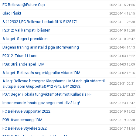
FC Bellevue@Future Cup
2022-04-15 21:56
Glad Påsk!
2022-04-14 12:15
&#129321;FC Bellevue Ledarträff&#128171;
2022-04-11 23:38
P2012: Väl kämpat i blåsten
2022-04-10 15:20
A-laget: Seger i premiären
2022-04-10 08:47
Dagens träning är inställd pga stormvarning
2022-04-04 14:13
P2012: Triumf i Lund
2022-04-03 16:22
P08: Strålande spel i DM
2022-04-03 15:09
A-laget: Bellevue’s segertåg rullar vidare i DM
2022-04-02 18:16
A-lag: Bellevue besegrar Klagshamn i MM och går vidare till
2022-03-31 00:31
slutspel som Gruppetta&#127942;&#128293;
P07: Seger i lokala tungviktsmötet mot Kulladals FF
2022-03-27 21:27
Imponerande insats gav seger mot div 3 lag!
2022-03-23 10:47
FC Bellevue Supporter 2022
2022-03-19 13:02
P08: Avancemang i DM
2022-03-19 09:38
FC Bellevue Styrelse 2022
2022-03-17 11:54