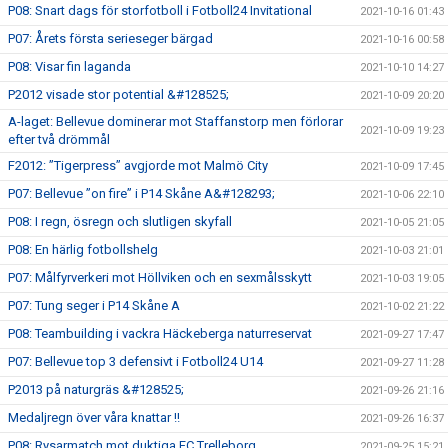
P08: Snart dags för storfotboll i Fotboll24 Invitational
2021-10-16 01:43
P07: Årets första serieseger bärgad
2021-10-16 00:58
P08: Visar fin laganda
2021-10-10 14:27
P2012 visade stor potential &#128525;
2021-10-09 20:20
A-laget: Bellevue dominerar mot Staffanstorp men förlorar
2021-10-09 19:23
efter två drömmål
F2012: ”Tigerpress” avgjorde mot Malmö City
2021-10-09 17:45
P07: Bellevue ”on fire” i P14 Skåne A&#128293;
2021-10-06 22:10
P08: I regn, ösregn och slutligen skyfall
2021-10-05 21:05
P08: En härlig fotbollshelg
2021-10-03 21:01
P07: Målfyrverkeri mot Höllviken och en sexmålsskytt
2021-10-03 19:05
P07: Tung seger i P14 Skåne A
2021-10-02 21:22
P08: Teambuilding i vackra Häckeberga naturreservat
2021-09-27 17:47
P07: Bellevue top 3 defensivt i Fotboll24 U14
2021-09-27 11:28
P2013 på naturgräs &#128525;
2021-09-26 21:16
Medaljregn över våra knattar !!
2021-09-26 16:37
P08: Rysarmatch mot duktiga FC Trelleborg
2021-09-25 15:21