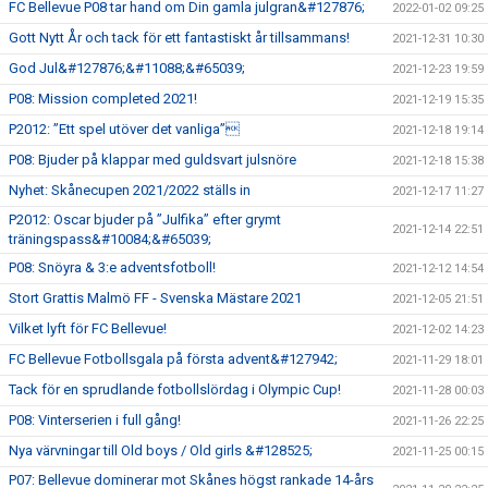
FC Bellevue P08 tar hand om Din gamla julgran&#127876;
2022-01-02 09:25
Gott Nytt År och tack för ett fantastiskt år tillsammans!
2021-12-31 10:30
God Jul&#127876;&#11088;&#65039;
2021-12-23 19:59
P08: Mission completed 2021!
2021-12-19 15:35
P2012: ”Ett spel utöver det vanliga”
2021-12-18 19:14
P08: Bjuder på klappar med guldsvart julsnöre
2021-12-18 15:38
Nyhet: Skånecupen 2021/2022 ställs in
2021-12-17 11:27
P2012: Oscar bjuder på ”Julfika” efter grymt
2021-12-14 22:51
träningspass&#10084;&#65039;
P08: Snöyra & 3:e adventsfotboll!
2021-12-12 14:54
Stort Grattis Malmö FF - Svenska Mästare 2021
2021-12-05 21:51
Vilket lyft för FC Bellevue!
2021-12-02 14:23
FC Bellevue Fotbollsgala på första advent&#127942;
2021-11-29 18:01
Tack för en sprudlande fotbollslördag i Olympic Cup!
2021-11-28 00:03
P08: Vinterserien i full gång!
2021-11-26 22:25
Nya värvningar till Old boys / Old girls &#128525;
2021-11-25 00:15
P07: Bellevue dominerar mot Skånes högst rankade 14-års