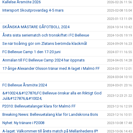
Kallelse Årsmöte 2026
2026-02-26 11:56
GÅBOLL
Intersport Skoutprovardag 4-5 mars
2025-02-08 15:04
2025-01-13 11:09
PROJEKT
SKÅNSKA MÄSTARE GÅFOTBOLL 2024
2024-10-14 10:42
DOMARE
Årets sista seriematch och tronskiftet i FC Bellevue
2024-10-05 19:19
Se när tioåring gör om Zlatans berömda klackmål
2024-09-09 16:23
GYMKORT NORDIC WELLNESS
FC Bellevue Camp 1 den 17-20 juni
2024-07-11 16:55
FYSTRÄNING
Anmälan till FC Bellevue Camp 2024 har öppnats
2024-04-05 14:28
17-årige Alexander Olsson tränar med A-laget i Malmö FF
2024-03-19 12:01
POLICY SOCIALA MEDIER
2024-03-04 10:10
FRITIDSKORTET 2026
FC Bellevue Årsmöte 2024
2024-03-01 23:16
&#10024;&#127876;FC Bellevue önskar alla en Riktigt God
2023-12-23 21:22
Jul&#127876;&#10024;
P2010: Bellevuetalanger klara för Malmö FF
2023-12-16 12:59
Breaking News: Bellevuetalang klar för Landskrona BoIs
2023-12-16 10:51
Nyhet: Ny tränare i P2008
2023-10-08 17:48
A-laget: Välkommen till årets match på Mellanhedens IP!
2023-10-06 14:43