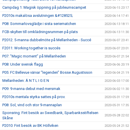
Campdag 1: Magisk öppning på jubileumscampet
2020-06-15 23:17
P2010s makalösa avslutningen &#128525;
2020-06-14 17:41
P08: Sommarlovsglädje i sista seriematchen
2020-06-13 18:11
FCB-skylten till omklädningsrummen på plats
2020-06-13 11:30
P2012: 5-manna dubbelmöte på Mellanheden - Succé
2020-06-07 23:41
F2011: Working together is succés
2020-06-07 23:01
P07: ”Magic moment” på Mellanheden
2020-06-07 21:54
P08: Under svensk flagg
2020-06-06 20:19
P05: FC Bellevue värvar ”legenden” Bosse Augustsson
2020-06-04 21:19
Mellanheden: Ä N T L I G E N
2020-06-03 17:00
P09: 9-manna debut med mersmak
2020-06-02 11:30
P2010s mentala styrka sattes på prov.
2020-05-31 17:59
P08: Sol, vind och stor 9-mannaplan
2020-05-31 17:35
Sponsring: Fint besök av Swedbank, Sparbanksstiftelsen
2020-05-28 22:02
Skåne
P2010: Fint besök av BK Höllviken
2020-05-24 21:52