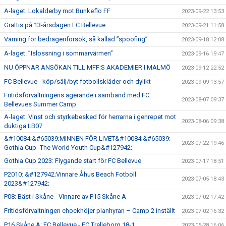
A-laget: Lokalderby mot Bunkeflo FF
2023-09-22 13:53
Grattis på 13-årsdagen FC Bellevue
2023-09-21 11:58
Varning för bedrägeriförsök, så kallad ”spoofing”
2023-09-18 12:08
A-laget: ”Islossning i sommarvärmen”
2023-09-16 19:47
NU ÖPPNAR ANSÖKAN TILL MFF:S AKADEMIER I MALMÖ
2023-09-12 22:52
FC Bellevue - köp/sälj/byt fotbollskläder och dylikt
2023-09-09 13:57
Fritidsförvaltningens agerande i samband med FC
2023-08-07 09:37
Bellevues Summer Camp
A-laget: Vinst och styrkebesked för herrarna i genrepet mot
2023-08-06 09:38
duktiga LB07
&#10084;&#65039;MINNEN FÖR LIVET&#10084;&#65039;
2023-07-22 19:46
Gothia Cup -The World Youth Cup&#127942;
Gothia Cup 2023: Flygande start för FC Bellevue
2023-07-17 18:51
P2010: &#127942;Vinnare Åhus Beach Fotboll
2023-07-05 18:43
2023&#127942;
P08: Bäst i Skåne - Vinnare av P15 Skåne A
2023-07-02 17:42
Fritidsförvaltningen chockhöjer planhyran – Camp 2 inställt
2023-07-02 16:32
P16 Skåne A: FC Bellevue - FC Trelleborg 18-1
2023-05-28 16:06