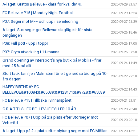
A-laget: Grattis Bellevue - klara för kval div 4!!
2020-09-29 21:57
FC Bellevue P15 | Monday Night Football
2020-09-29 13:24
P07: Seger mot MFF och upp i serieledning
2020-09-27 21:39
A-laget: Storseger ger Bellevue slagläge inför sista
2020-09-26 18:46
omgången
P08: Full pott - upp i topp!
2020-09-26 17:05
P07: Grym utveckling i 11-manna
2020-09-26 07:58
Grand opening av Intersport’s nya butik på Mobilia - firar
2020-09-24 11:49
med 25 % på allt
Stort tack familjen Malmsten för ert generösa bidrag på 10-
2020-09-22 22:10
års dagen!
HAPPY BIRTHDAY FC
2020-09-22 14:43
BELLEVUE&#10084;&#65039;&#128171;&#9728;&#65039;
FC Bellevue P15 | Tillbaka i vinnarspåret
2020-09-21 21:51
G R A T T I S | FC BELLEVUE FYLLER 10 ÅR
2020-09-20 20:40
FC Bellevue P07 | Upp på 2:a plats efter Storseger mot
2020-09-20 20:10
Veberöd
A-laget: Upp på 2:a plats efter blytung seger mot FC Möllan
2020-09-20 13:21