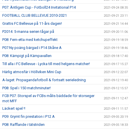
P07: Äntligen Cup - Fotboll24 Invitational P14
2021-09-24 08:35
FOOTBALL CLUB BELLEVUE 2010-2021
2021-09-21 23:11
Grattis FC Bellevue på 11-års dagen!
2021-09-21 14:44
P2014: 5-manna serien tågar på
2021-09-20 11:06
P08: Fem-etta med ketchupeffekt
2021-09-19 18:59
P07:Ny poäng bärgad i P14 Skåne A
2021-09-19 18:46
P08: Kämpigt på Kämpavallen
2021-09-18 17:40
Till alla i FC Bellevue - Lycka till med helgens matcher!
2021-09-17 15:27
Härlig atmosfär i Höllviken Mini Cup
2021-09-12 22:07
A-laget: Propagandafotboll & fortsatt serieledning
2021-09-12 19:40
P08: Spel i 150 matchminuter!
2021-09-12 15:57
FCB P07: Storspel av FCBs målis bäddade för storseger
2021-09-11 12:47
mot MFF
Läckert spel !!
2021-09-11 11:57
P09: Grymt fin prestation i P12 A
2021-09-05 20:19
P08: Rafflande i tätstriden
2021-09-05 18:33