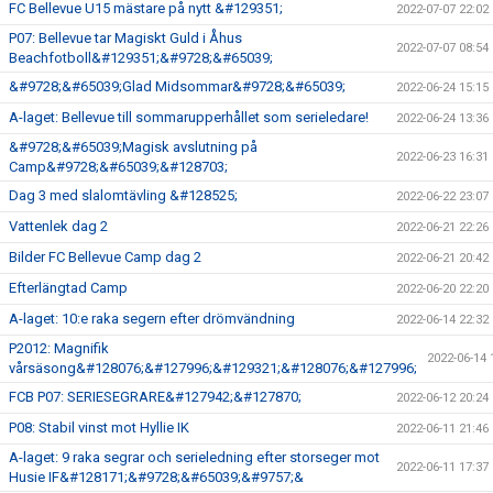
FC Bellevue U15 mästare på nytt &#129351;
2022-07-07 22:02
P07: Bellevue tar Magiskt Guld i Åhus
2022-07-07 08:54
Beachfotboll&#129351;&#9728;&#65039;
&#9728;&#65039;Glad Midsommar&#9728;&#65039;
2022-06-24 15:15
A-laget: Bellevue till sommarupperhållet som serieledare!
2022-06-24 13:36
&#9728;&#65039;Magisk avslutning på
2022-06-23 16:31
Camp&#9728;&#65039;&#128703;
Dag 3 med slalomtävling &#128525;
2022-06-22 23:07
Vattenlek dag 2
2022-06-21 22:26
Bilder FC Bellevue Camp dag 2
2022-06-21 20:42
Efterlängtad Camp
2022-06-20 22:20
A-laget: 10:e raka segern efter drömvändning
2022-06-14 22:32
P2012: Magnifik
2022-06-14 
vårsäsong&#128076;&#127996;&#129321;&#128076;&#127996;
FCB P07: SERIESEGRARE&#127942;&#127870;
2022-06-12 20:24
P08: Stabil vinst mot Hyllie IK
2022-06-11 21:46
A-laget: 9 raka segrar och serieledning efter storseger mot
2022-06-11 17:37
Husie IF&#128171;&#9728;&#65039;&#9757;&