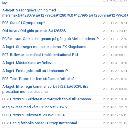
2021-11-20 22:25
lag!
A-laget: Säsongsavslutning med
mersmak&#128079;&#127996;&#128079;&#127996;&#128079;&#127996;&#
P08: Succé i Olympic cup!!
2021-11-20 18:34
Old boys / Old girls premiär &#128525;
2021-11-17 23:12
FC Bellevue: Omklädningsrum på gång på Mellanhedens IP
2021-11-12 12:36
A-laget: Storseger mot serieledarna IFK Klagshamn
2021-11-06 23:38
P07: Bellevue i semifinal i Halör Invitational P14
2021-11-04 08:51
A-laget: Mästarklass av Bellevue
2021-10-30 10:50
A-laget: Fredagsfotboll på Limhamns IP
2021-10-29 15:34
P08: Tack Tobbe för fem strålande fotbollsår!
2021-10-25 18:55
A-laget: Efter regn kommer sol&#9728;&#65039; Bra
2021-10-24 00:45
prestation mot serieledarna
P07: Grattis till Guldet&#127942;och farväl till 9-manna
2021-10-23 10:50
Magisk resa med våra P10or &#128525;
2021-10-18 22:09
P08: Grattis till silvret&#129352;i P13 A
2021-10-17 16:11
P07: Härlig fotbollslördag i Hittarp Invitational
2021-10-16 21:15