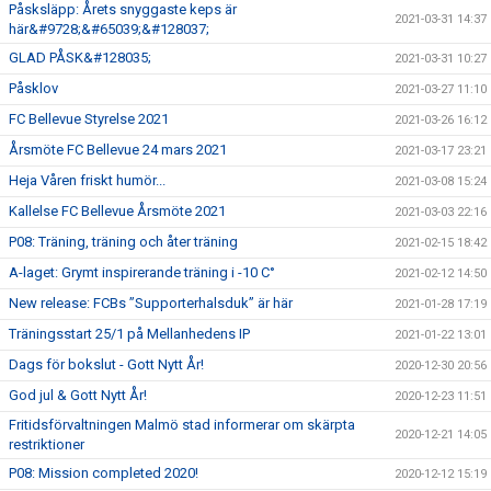
Påsksläpp: Årets snyggaste keps är
2021-03-31 14:37
här&#9728;&#65039;&#128037;
GLAD PÅSK&#128035;
2021-03-31 10:27
Påsklov
2021-03-27 11:10
FC Bellevue Styrelse 2021
2021-03-26 16:12
Årsmöte FC Bellevue 24 mars 2021
2021-03-17 23:21
Heja Våren friskt humör...
2021-03-08 15:24
Kallelse FC Bellevue Årsmöte 2021
2021-03-03 22:16
P08: Träning, träning och åter träning
2021-02-15 18:42
A-laget: Grymt inspirerande träning i -10 C°
2021-02-12 14:50
New release: FCBs ”Supporterhalsduk” är här
2021-01-28 17:19
Träningsstart 25/1 på Mellanhedens IP
2021-01-22 13:01
Dags för bokslut - Gott Nytt År!
2020-12-30 20:56
God jul & Gott Nytt År!
2020-12-23 11:51
Fritidsförvaltningen Malmö stad informerar om skärpta
2020-12-21 14:05
restriktioner
P08: Mission completed 2020!
2020-12-12 15:19