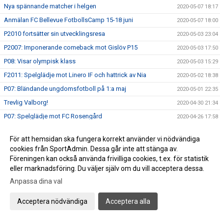
Nya spännande matcher i helgen
2020-05-07 18:17
Anmälan FC Bellevue FotbollsCamp 15-18 juni
2020-05-07 18:00
P2010 fortsätter sin utvecklingsresa
2020-05-03 23:04
P2007: Imponerande comeback mot Gislöv P15
2020-05-03 17:50
P08: Visar olympisk klass
2020-05-03 15:29
F2011: Spelglädje mot Linero IF och hattrick av Nia
2020-05-02 18:38
P07: Bländande ungdomsfotboll på 1:a maj
2020-05-01 22:35
Trevlig Valborg!
2020-04-30 21:34
P07: Spelglädje mot FC Rosengård
2020-04-26 17:58
P08: Släpp fotbollskillarna loss, det är vår!
2020-04-26 15:06
För att hemsidan ska fungera korrekt använder vi nödvändiga
F2011: Tjejerna imponerar i hemmadebuten
2020-04-26 14:50
cookies från SportAdmin. Dessa går inte att stänga av.
P2010 maskinen åter i bruk.
Föreningen kan också använda frivilliga cookies, t.ex. för statistik
2020-04-26 12:47
eller marknadsföring. Du väljer själv om du vill acceptera dessa.
P15 I På behörigt avstånd från publik och motståndare
2020-04-26 00:37
Anpassa dina val
P07: Strålande 11-manna debut
2020-04-25 15:16
Uppdaterade riktlinjer: Ingen publik på matcherna i helgen!
2020-04-24 15:33
Acceptera nödvändiga
Acceptera alla
FC Bellevue FotbollsCamp - Anmälan öppen!
2020-04-21 12:11