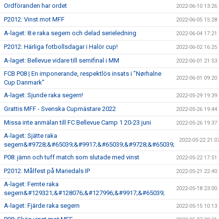
Ordföranden har ordet
2022-06-10 13:26
P2012: Vinst mot MFF
2022-06-05 15:28
A-laget: 8:e raka segern och delad serieledning
2022-06-04 17:21
P2012: Härliga fotbollsdagar i Halör cup!
2022-06-02 16:25
A-laget: Bellevue vidare till semifinal i MM
2022-06-01 21:53
FCB P08 | En imponerande, respektlös insats i ”Nørhalne
2022-06-01 09:20
Cup Danmark”
A-laget: Sjunde raka segern!
2022-05-29 19:39
Grattis MFF - Svenska Cupmästare 2022
2022-05-26 19:44
Missa inte anmälan till FC Bellevue Camp 1 20-23 juni
2022-05-26 19:37
A-laget: Sjätte raka
2022-05-22 21:0
segern&#9728;&#65039;&#9917;&#65039;&#9728;&#65039;
P08: jämn och tuff match som slutade med vinst
2022-05-22 17:51
P2012: Målfest på Mariedals IP
2022-05-21 22:40
A-laget: Femte raka
2022-05-18 23:00
segern&#129321;&#128076;&#127996;&#9917;&#65039;
A-laget: Fjärde raka segern
2022-05-15 10:13