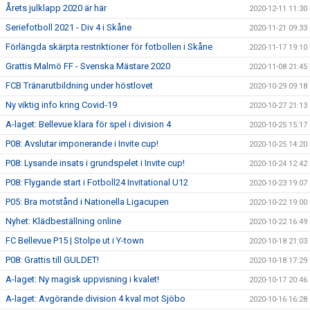
Årets julklapp 2020 är här
2020-12-11 11:30
Seriefotboll 2021 - Div 4 i Skåne
2020-11-21 09:33
Förlängda skärpta restriktioner för fotbollen i Skåne
2020-11-17 19:10
Grattis Malmö FF - Svenska Mästare 2020
2020-11-08 21:45
FCB Tränarutbildning under höstlovet
2020-10-29 09:18
Ny viktig info kring Covid-19
2020-10-27 21:13
A-laget: Bellevue klara för spel i division 4
2020-10-25 15:17
P08: Avslutar imponerande i Invite cup!
2020-10-25 14:20
P08: Lysande insats i grundspelet i Invite cup!
2020-10-24 12:42
P08: Flygande start i Fotboll24 Invitational U12
2020-10-23 19:07
P05: Bra motstånd i Nationella Ligacupen
2020-10-22 19:00
Nyhet: Klädbeställning online
2020-10-22 16:49
FC Bellevue P15 | Stolpe ut i Y-town
2020-10-18 21:03
P08: Grattis till GULDET!
2020-10-18 17:29
A-laget: Ny magisk uppvisning i kvalet!
2020-10-17 20:46
A-laget: Avgörande division 4 kval mot Sjöbo
2020-10-16 16:28