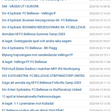
DM - VÄGEN UT I EUROPA
2023-05-16 08:36
Div 4 Sydväst: FC Bellevue - Vellinge IF
2023-05-12 16:05
Div 4 Sydväst: Bosnien Herzegovinas SK- FC Bellevue
2023-05-10 16:10
Div 4 Sydväst: BOSNIEN HERZEGOVINAS SK- FC BELLEVUE
2023-05-07 19:50
Anmälan till FC Bellevue Summer Camp 2023
2023-05-07 19:47
A-laget: Övertygande spel och andra raka segern
2023-05-07 09:07
Div 4 Sydvästra: FC Bellevue - BK Flagg
2023-05-05 17:44
Blytung trepoängare mot serieledande Vellinge FF
2023-04-29 19:11
A-laget: Vellinge FF-FC Bellevue
2023-04-29 11:48
P2014 på Eleda Stadion i matchen MFF-IFK Norrköping
2023-04-26 19:53
DIV 4 SYDVÄSTRA: FC BELLEVUE-STAFFANSTORP UNITED
2023-04-22 09:02
Dags att anmäla sig till FC Bellevue Fotbolls Camp 2023
2023-04-20 11:16
Div 4 Herr Sydvästra: FC Bellevue vs Staffanstorp United
2023-04-19 20:56
11 april är Internationella Parkinsondagen
2023-04-11 16:55
A-laget: 1-1 i premiären mot Kulladal
2023-04-10 13:30
FC Bellevue önskar alla en riktigt Glad Påsk!
2023-04-06 13:19