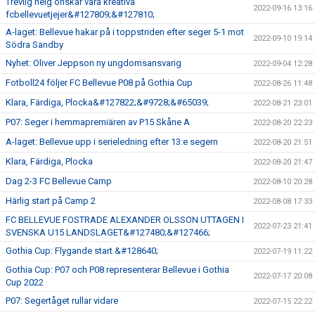
Trevlig helg önskar våra kreativa
2022-09-16 13:16
fcbellevuetjejer&#127809;&#127810;
A-laget: Bellevue hakar på i toppstriden efter seger 5-1 mot
2022-09-10 19:14
Södra Sandby
Nyhet: Oliver Jeppson ny ungdomsansvarig
2022-09-04 12:28
Fotboll24 följer FC Bellevue P08 på Gothia Cup
2022-08-26 11:48
Klara, Färdiga, Plocka&#127822;&#9728;&#65039;
2022-08-21 23:01
P07: Seger i hemmapremiären av P15 Skåne A
2022-08-20 22:23
A-laget: Bellevue upp i serieledning efter 13:e segern
2022-08-20 21:51
Klara, Färdiga, Plocka
2022-08-20 21:47
Dag 2-3 FC Bellevue Camp
2022-08-10 20:28
Härlig start på Camp 2
2022-08-08 17:33
FC BELLEVUE FOSTRADE ALEXANDER OLSSON UTTAGEN I
2022-07-23 21:41
SVENSKA U15 LANDSLAGET&#127480;&#127466;
Gothia Cup: Flygande start &#128640;
2022-07-19 11:22
Gothia Cup: P07 och P08 representerar Bellevue i Gothia
2022-07-17 20:08
Cup 2022
P07: Segertåget rullar vidare
2022-07-15 22:22