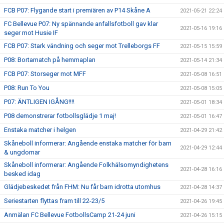
FCB P07: Flygande start i premiären av P14 Skåne A
2021-05-21 22:24
FC Bellevue P07: Ny spännande anfallsfotboll gav klar
2021-05-16 19:16
seger mot Husie IF
FCB P07: Stark vändning och seger mot Trelleborgs FF
2021-05-15 15:59
P08: Bortamatch på hemmaplan
2021-05-14 21:34
FCB P07: Storseger mot MFF
2021-05-08 16:51
P08: Run To You
2021-05-08 15:05
P07: ÄNTLIGEN IGÅNG!!!!
2021-05-01 18:34
P08 demonstrerar fotbollsglädje 1 maj!
2021-05-01 16:47
Enstaka matcher i helgen
2021-04-29 21:42
Skåneboll informerar: Angående enstaka matcher för barn
2021-04-29 12:44
& ungdomar
Skåneboll informerar: Angående Folkhälsomyndighetens
2021-04-28 16:16
besked idag
Glädjebeskedet från FHM: Nu får barn idrotta utomhus
2021-04-28 14:37
Seriestarten flyttas fram till 22-23/5
2021-04-26 19:45
Anmälan FC Bellevue FotbollsCamp 21-24 juni
2021-04-26 15:15