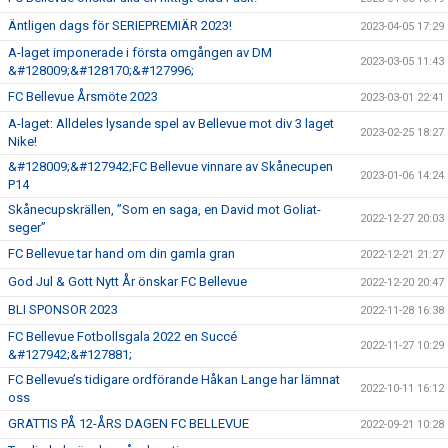
Äntligen dags för SERIEPREMIÄR 2023!
2023-04-05 17:29
A-laget imponerade i första omgången av DM
2023-03-05 11:43
&#128009;&#128170;&#127996;
FC Bellevue Årsmöte 2023
2023-03-01 22:41
A-laget: Alldeles lysande spel av Bellevue mot div 3 laget
2023-02-25 18:27
Nike!
&#128009;&#127942;FC Bellevue vinnare av Skånecupen
2023-01-06 14:24
P14
Skånecupskrällen, ”Som en saga, en David mot Goliat-
2022-12-27 20:03
seger”
FC Bellevue tar hand om din gamla gran
2022-12-21 21:27
God Jul & Gott Nytt År önskar FC Bellevue
2022-12-20 20:47
BLI SPONSOR 2023
2022-11-28 16:38
FC Bellevue Fotbollsgala 2022 en Succé
2022-11-27 10:29
&#127942;&#127881;
FC Bellevue’s tidigare ordförande Håkan Lange har lämnat
2022-10-11 16:12
oss
GRATTIS PÅ 12-ÅRS DAGEN FC BELLEVUE
2022-09-21 10:28