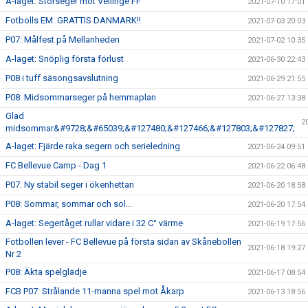
A-laget: Storseger mot Vellinge FF
2021-07-10 17:01
Fotbolls EM: GRATTIS DANMARK!!
2021-07-03 20:03
P07: Målfest på Mellanheden
2021-07-02 10:35
A-laget: Snöplig första förlust
2021-06-30 22:43
P08 i tuff säsongsavslutning
2021-06-29 21:55
P08: Midsommarseger på hemmaplan
2021-06-27 13:38
Glad
2
midsommar&#9728;&#65039;&#127480;&#127466;&#127803;&#127827;
A-laget: Fjärde raka segern och serieledning
2021-06-24 09:51
FC Bellevue Camp - Dag 1
2021-06-22 06:48
P07: Ny stabil seger i ökenhettan
2021-06-20 18:58
P08: Sommar, sommar och sol...
2021-06-20 17:54
A-laget: Segertåget rullar vidare i 32 C° värme
2021-06-19 17:56
Fotbollen lever - FC Bellevue på första sidan av Skånebollen
2021-06-18 19:27
Nr 2
P08: Äkta spelglädje
2021-06-17 08:54
FCB P07: Strålande 11-manna spel mot Åkarp
2021-06-13 18:56