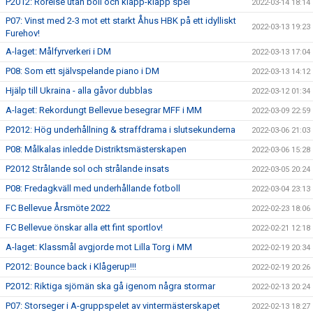
P2012: Rörelse utan boll och klapp-klapp spel
2022-03-14 18:14
P07: Vinst med 2-3 mot ett starkt Åhus HBK på ett idylliskt
2022-03-13 19:23
Furehov!
A-laget: Målfyrverkeri i DM
2022-03-13 17:04
P08: Som ett självspelande piano i DM
2022-03-13 14:12
Hjälp till Ukraina - alla gåvor dubblas
2022-03-12 01:34
A-laget: Rekordungt Bellevue besegrar MFF i MM
2022-03-09 22:59
P2012: Hög underhållning & straffdrama i slutsekunderna
2022-03-06 21:03
P08: Målkalas inledde Distriktsmästerskapen
2022-03-06 15:28
P2012 Strålande sol och strålande insats
2022-03-05 20:24
P08: Fredagkväll med underhållande fotboll
2022-03-04 23:13
FC Bellevue Årsmöte 2022
2022-02-23 18:06
FC Bellevue önskar alla ett fint sportlov!
2022-02-21 12:18
A-laget: Klassmål avgjorde mot Lilla Torg i MM
2022-02-19 20:34
P2012: Bounce back i Klågerup!!!
2022-02-19 20:26
P2012: Riktiga sjömän ska gå igenom några stormar
2022-02-13 20:24
P07: Storseger i A-gruppspelet av vintermästerskapet
2022-02-13 18:27