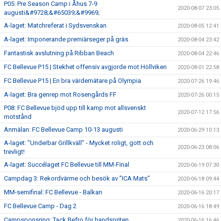
P05: Pre Season Camp i Åhus 7-9
2020-08-07 23:05
augusti&#9728;&#65039;&#9969;
A-laget: Matchreferat i Sydsvenskan
2020-08-05 12:41
A-laget: Imponerande premiärseger på gräs
2020-08-04 23:42
Fantastisk avslutning på Ribban Beach
2020-08-04 22:46
FC Bellevue P15 | Stekhet offensiv avgjorde mot Höllviken
2020-08-01 22:58
FC Bellevue P15 | En bra värdemätare på Olympia
2020-07-26 19:46
A-laget: Bra genrep mot Rosengårds FF
2020-07-26 00:15
P08: FC Bellevue bjöd upp till kamp mot allsvenskt
2020-07-12 17:56
motstånd
Anmälan: FC Bellevue Camp 10-13 augusti
2020-06-29 10:13
A-laget: ”Underbar Grillkväll” - Mycket roligt, gott och
2020-06-23 08:06
trevligt!
A-laget: Succélaget FC Bellevue till MM-Final
2020-06-19 07:30
Campdag 3: Rekordvärme och besök av ”ICA Mats”
2020-06-18 09:44
MM-semifinal: FC Bellevue - Balkan
2020-06-16 20:17
FC Bellevue Camp - Dag 2
2020-06-16 18:49
Campsponsring: Tack Befro för handspriten
2020-06-16 16:46