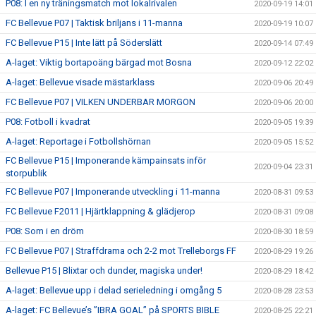
P08: I en ny träningsmatch mot lokalrivalen
2020-09-19 14:01
FC Bellevue P07 | Taktisk briljans i 11-manna
2020-09-19 10:07
FC Bellevue P15 | Inte lätt på Söderslätt
2020-09-14 07:49
A-laget: Viktig bortapoäng bärgad mot Bosna
2020-09-12 22:02
A-laget: Bellevue visade mästarklass
2020-09-06 20:49
FC Bellevue P07 | VILKEN UNDERBAR MORGON
2020-09-06 20:00
P08: Fotboll i kvadrat
2020-09-05 19:39
A-laget: Reportage i Fotbollshörnan
2020-09-05 15:52
FC Bellevue P15 | Imponerande kämpainsats inför
2020-09-04 23:31
storpublik
FC Bellevue P07 | Imponerande utveckling i 11-manna
2020-08-31 09:53
FC Bellevue F2011 | Hjärtklappning & glädjerop
2020-08-31 09:08
P08: Som i en dröm
2020-08-30 18:59
FC Bellevue P07 | Straffdrama och 2-2 mot Trelleborgs FF
2020-08-29 19:26
Bellevue P15 | Blixtar och dunder, magiska under!
2020-08-29 18:42
A-laget: Bellevue upp i delad serieledning i omgång 5
2020-08-28 23:53
A-laget: FC Bellevue’s ”IBRA GOAL” på SPORTS BIBLE
2020-08-25 22:21