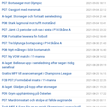
P07: Bortaseger mot Olympic
2021-09-05 18:11
P07: Oavgjort med mersmak
2021-09-04 22:12
A-laget: Storseger och fortsatt serieledning
2021-09-04 21:44
P08: Stark lagmoral mot tufft motstånd
2021-09-04 10:41
P07: Jämt i 2 perioder och ras i sista i P14 Skåne A
2021-09-02 23:22
P08: Fortsätter leverera fin fotboll
2021-09-02 18:49
P07: Tre blytunga bortapoäng i P14 Skåne A
2021-08-30 21:43
P08: Nytt målregn i blöt bortamatch
2021-08-28 16:40
P07: Ny VOW match i 11-manna
2021-08-28 14:52
A-laget: Bellevue upp i serieledning efter seger i tidig
2021-08-28 09:19
seriefinal
Grattis MFF till avancemanget i Champions League
2021-08-25 16:15
FCB P07 | Formidabel insats i 11-manna
2021-08-22 22:25
A-laget: Glädjen på topp efter storseger
2021-08-21 19:23
P09: Grym upphämtning på Österlen
2021-08-21 17:22
P07: Mardrömsstart och stolpe ut fällde avgörande
2021-08-20 00:11
Tack MFF & Fans för en ny episk Champions League kväll