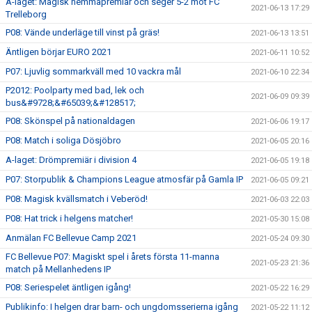
A-laget: Magisk hemmapremiär och seger 5-2 mot FC
2021-06-13 17:29
Trelleborg
P08: Vände underläge till vinst på gräs!
2021-06-13 13:51
Äntligen börjar EURO 2021
2021-06-11 10:52
P07: Ljuvlig sommarkväll med 10 vackra mål
2021-06-10 22:34
P2012: Poolparty med bad, lek och
2021-06-09 09:39
bus&#9728;&#65039;&#128517;
P08: Skönspel på nationaldagen
2021-06-06 19:17
P08: Match i soliga Dösjöbro
2021-06-05 20:16
A-laget: Drömpremiär i division 4
2021-06-05 19:18
P07: Storpublik & Champions League atmosfär på Gamla IP
2021-06-05 09:21
P08: Magisk kvällsmatch i Veberöd!
2021-06-03 22:03
P08: Hat trick i helgens matcher!
2021-05-30 15:08
Anmälan FC Bellevue Camp 2021
2021-05-24 09:30
FC Bellevue P07: Magiskt spel i årets första 11-manna
2021-05-23 21:36
match på Mellanhedens IP
P08: Seriespelet äntligen igång!
2021-05-22 16:29
Publikinfo: I helgen drar barn- och ungdomsserierna igång
2021-05-22 11:12