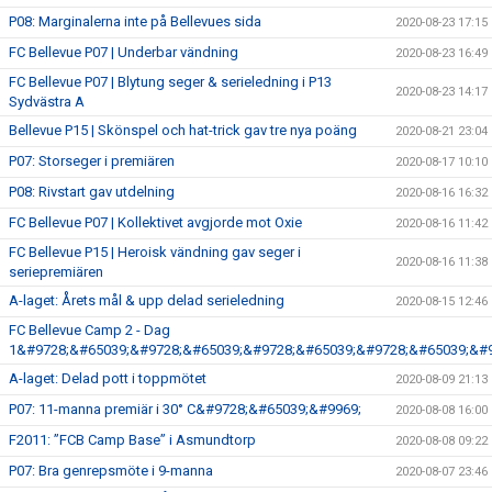
P08: Marginalerna inte på Bellevues sida
2020-08-23 17:15
FC Bellevue P07 | Underbar vändning
2020-08-23 16:49
FC Bellevue P07 | Blytung seger & serieledning i P13
2020-08-23 14:17
Sydvästra A
Bellevue P15 | Skönspel och hat-trick gav tre nya poäng
2020-08-21 23:04
P07: Storseger i premiären
2020-08-17 10:10
P08: Rivstart gav utdelning
2020-08-16 16:32
FC Bellevue P07 | Kollektivet avgjorde mot Oxie
2020-08-16 11:42
FC Bellevue P15 | Heroisk vändning gav seger i
2020-08-16 11:38
seriepremiären
A-laget: Årets mål & upp delad serieledning
2020-08-15 12:46
FC Bellevue Camp 2 - Dag
1&#9728;&#65039;&#9728;&#65039;&#9728;&#65039;&#9728;&#65039;&#9
A-laget: Delad pott i toppmötet
2020-08-09 21:13
P07: 11-manna premiär i 30° C&#9728;&#65039;&#9969;
2020-08-08 16:00
F2011: ”FCB Camp Base” i Asmundtorp
2020-08-08 09:22
P07: Bra genrepsmöte i 9-manna
2020-08-07 23:46