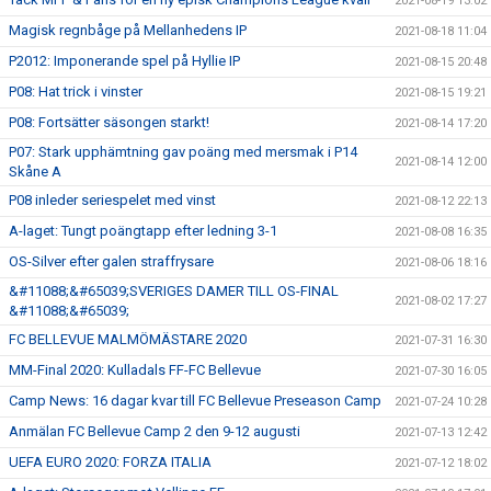
2021-08-19 13:02
Magisk regnbåge på Mellanhedens IP
2021-08-18 11:04
P2012: Imponerande spel på Hyllie IP
2021-08-15 20:48
P08: Hat trick i vinster
2021-08-15 19:21
P08: Fortsätter säsongen starkt!
2021-08-14 17:20
P07: Stark upphämtning gav poäng med mersmak i P14
2021-08-14 12:00
Skåne A
P08 inleder seriespelet med vinst
2021-08-12 22:13
A-laget: Tungt poängtapp efter ledning 3-1
2021-08-08 16:35
OS-Silver efter galen straffrysare
2021-08-06 18:16
&#11088;&#65039;SVERIGES DAMER TILL OS-FINAL
2021-08-02 17:27
&#11088;&#65039;
FC BELLEVUE MALMÖMÄSTARE 2020
2021-07-31 16:30
MM-Final 2020: Kulladals FF-FC Bellevue
2021-07-30 16:05
Camp News: 16 dagar kvar till FC Bellevue Preseason Camp
2021-07-24 10:28
Anmälan FC Bellevue Camp 2 den 9-12 augusti
2021-07-13 12:42
UEFA EURO 2020: FORZA ITALIA
2021-07-12 18:02