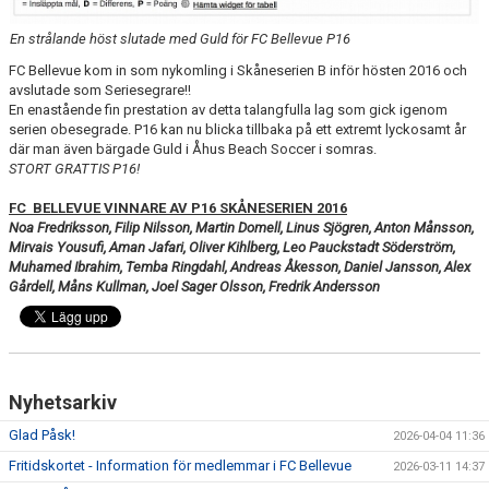
En strålande höst slutade med Guld för FC Bellevue P16
KLÄDBESTÄLLNING
FC Bellevue kom in som nykomling i Skåneserien B inför hösten 2016 och
avslutade som Seriesegrare!!
SPONSORER
En enastående fin prestation av detta talangfulla lag som gick igenom
serien obesegrade. P16 kan nu blicka tillbaka på ett extremt lyckosamt år
KLUBBMAGASIN
där man även bärgade Guld i Åhus Beach Soccer i somras.
STORT GRATTIS P16!
NATIONELLA SPELFORMER
FC BELLEVUE VINNARE AV P16 SKÅNESERIEN 2016
Noa Fredriksson, Filip Nilsson, Martin Domell, Linus Sjögren, Anton Månsson,
PROVTRÄNING
Mirvais Yousufi, Aman Jafari, Oliver Kihlberg, Leo Pauckstadt Söderström,
Muhamed Ibrahim, Temba Ringdahl, Andreas Åkesson, Daniel Jansson, Alex
SKADEBEHANDLING
Gårdell, Måns Kullman, Joel Sager Olsson, Fredrik Andersson
VÄRDEGRUND
FOTBOLLSCAMP 2026
Nyhetsarkiv
TRÄNARUTBILDNING
Glad Påsk!
2026-04-04 11:36
Fritidskortet - Information för medlemmar i FC Bellevue
SUPPORTERPRYLAR
2026-03-11 14:37