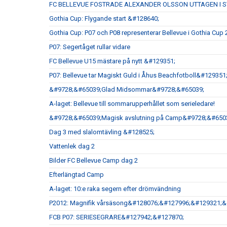
FC BELLEVUE FOSTRADE ALEXANDER OLSSON UTTAGEN I 
Gothia Cup: Flygande start &#128640;
Gothia Cup: P07 och P08 representerar Bellevue i Gothia Cup
P07: Segertåget rullar vidare
FC Bellevue U15 mästare på nytt &#129351;
P07: Bellevue tar Magiskt Guld i Åhus Beachfotboll&#12935
&#9728;&#65039;Glad Midsommar&#9728;&#65039;
A-laget: Bellevue till sommarupperhållet som serieledare!
&#9728;&#65039;Magisk avslutning på Camp&#9728;&#650
Dag 3 med slalomtävling &#128525;
Vattenlek dag 2
Bilder FC Bellevue Camp dag 2
Efterlängtad Camp
A-laget: 10:e raka segern efter drömvändning
P2012: Magnifik vårsäsong&#128076;&#127996;&#129321;
FCB P07: SERIESEGRARE&#127942;&#127870;