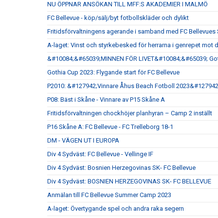
NU ÖPPNAR ANSÖKAN TILL MFF:S AKADEMIER I MALMÖ
FC Bellevue - köp/sälj/byt fotbollskläder och dylikt
Fritidsförvaltningens agerande i samband med FC Bellevu
A-laget: Vinst och styrkebesked för herrarna i genrepet mot 
&#10084;&#65039;MINNEN FÖR LIVET&#10084;&#65039; Goth
Gothia Cup 2023: Flygande start för FC Bellevue
P2010: &#127942;Vinnare Åhus Beach Fotboll 2023&#127942
P08: Bäst i Skåne - Vinnare av P15 Skåne A
Fritidsförvaltningen chockhöjer planhyran – Camp 2 inställt
P16 Skåne A: FC Bellevue - FC Trelleborg 18-1
DM - VÄGEN UT I EUROPA
Div 4 Sydväst: FC Bellevue - Vellinge IF
Div 4 Sydväst: Bosnien Herzegovinas SK- FC Bellevue
Div 4 Sydväst: BOSNIEN HERZEGOVINAS SK- FC BELLEVUE
Anmälan till FC Bellevue Summer Camp 2023
A-laget: Övertygande spel och andra raka segern