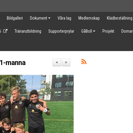
Bildgalleri
Dokument
Våra lag
Medlemskap
Klädbeställning
6
Tränarutbildning
Supporterprylar
GåBoll
Projekt
Domar
11-manna
<
>