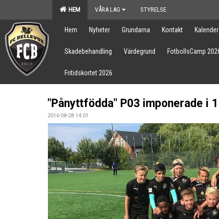
HEM
VÅRA LAG
STYRELSE
Hem
Nyheter
Grundarna
Kontakt
Kalender
Skadebehandling
Värdegrund
FotbollsCamp 202
Fritidskortet 2026
"Pånyttfödda" P03 imponerade i 
2016-08-28 14:01