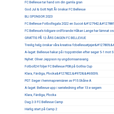
FC Bellevue tar hand om din gamla gran
God Jul & Gott Nytt År önskar FC Bellevue
BLI SPONSOR 2023
FC Bellevue Fotbollsgala 2022 en Succé &#127942;&#127881
FC Bellevue’s tidigare ordförande Håkan Lange har lämnat o
GRATTIS PÅ 12-ÅRS DAGEN FC BELLEVUE
Trevlig helg önskar våra kreativa fcbellevuetjejer&#127809;
A-laget: Bellevue hakar på i toppstriden efter seger 5-1 mot
Nyhet: Oliver Jeppson ny ungdomsansvarig
Fotboll24 följer FC Bellevue P08 på Gothia Cup
Klara, Färdiga, Plocka&#127822;&#9728;&#65039;
P07: Seger i hemmapremiären av P15 Skåne A
A-laget: Bellevue upp i serieledning efter 13:e segern
Klara, Färdiga, Plocka
Dag 2-3 FC Bellevue Camp
Härlig start på Camp 2