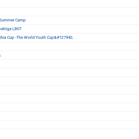
es Summer Camp
duktiga LB07
ia Cup -The World Youth Cup&#127942;
;