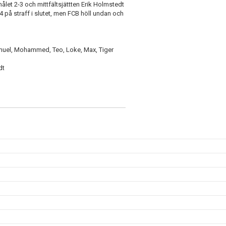
let 2-3 och mittfältsjättten Erik Holmstedt
4 på straff i slutet, men FCB höll undan och
 Samuel, Mohammed, Teo, Loke, Max, Tiger
dt