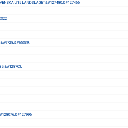
SVENSKA U15 LANDSLAGET&#127480;&#127466;
 2022
1;&#9728;&#65039;
39;&#128703;
&#128076;&#127996;