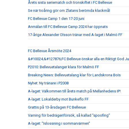
Årets sista seriematch och tronskiftet i FC Bellevue
Se när tioåring gör om Zlatans berömda klackmål
FC Bellevue Camp 1 den 17-20 juni
Anmälan till FC Bellevue Camp 2024 har öppnats
17-årige Alexander Olsson tränar med A-laget i Malmö FF
FC Bellevue Årsmöte 2024
&#10024;&#127876;FC Bellevue önskar alla en Riktigt God 
P2010: Bellevuetalanger klara för Malmö FF
Breaking News: Bellevuetalang klar för Landskrona BoIs
Nyhet: Ny tränare i P2008
A-laget: Välkommen till årets match på Mellanhedens IP!
A-laget: Lokalderby mot Bunkeflo FF
Grattis på 13-årsdagen FC Bellevue
Varning för bedrägeriförsök, så kallad ”spoofing”
A-laget: ”Islossning i sommarvärmen”