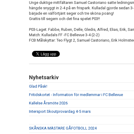
Unge duktige mittfältaren Samuel Castoriano satte ledningsmå
hängde snyggt in 2-4 på en frispark. Kulladal gjorde sedan 3-
bärjade en välförtjänt seger och tre sköna poäng!
Grattis till segern och det fina spelet P03!!
P03-Laget: Fabbe, Ruben, Delle, Gledis, Alfred, Elias, Erik,
Match: Kulladals FF -FC Bellevue 3-4 (2-2)
FCB Målskyttar: Teo Flygt 2, Samuel Castoriano, Erik Holmste
Nyhetsarkiv
Glad Påsk!
Fritidskortet - Information för medlemmar i FC Bellevue
Kallelse Årsmöte 2026
Intersport Skoutprovardag 4-5 mars
SKÅNSKA MÄSTARE GÅFOTBOLL 2024