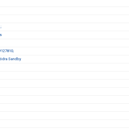
;
ss
&#127810;
 Södra Sandby