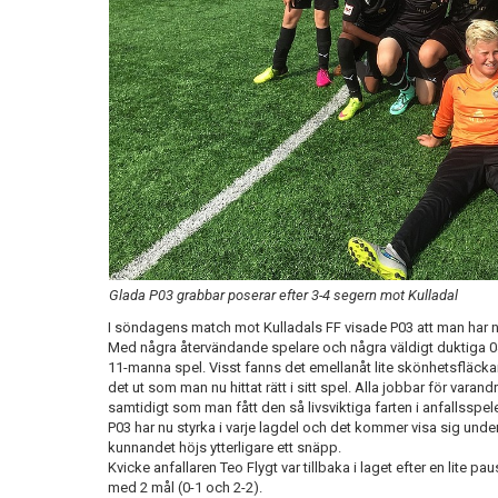
Glada P03 grabbar poserar efter 3-4 segern mot Kulladal
I söndagens match mot Kulladals FF visade P03 att man har n
Med några återvändande spelare och några väldigt duktiga 
11-manna spel. Visst fanns det emellanåt lite skönhetsfläckar
det ut som man nu hittat rätt i sitt spel. Alla jobbar för vara
samtidigt som man fått den så livsviktiga farten i anfallsspele
P03 har nu styrka i varje lagdel och det kommer visa sig under
kunnandet höjs ytterligare ett snäpp.
Kvicke anfallaren Teo Flygt var tillbaka i laget efter en lite p
med 2 mål (0-1 och 2-2).