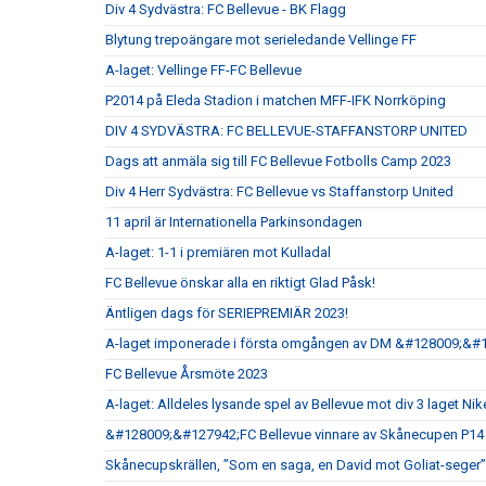
Div 4 Sydvästra: FC Bellevue - BK Flagg
Blytung trepoängare mot serieledande Vellinge FF
A-laget: Vellinge FF-FC Bellevue
P2014 på Eleda Stadion i matchen MFF-IFK Norrköping
DIV 4 SYDVÄSTRA: FC BELLEVUE-STAFFANSTORP UNITED
Dags att anmäla sig till FC Bellevue Fotbolls Camp 2023
Div 4 Herr Sydvästra: FC Bellevue vs Staffanstorp United
11 april är Internationella Parkinsondagen
A-laget: 1-1 i premiären mot Kulladal
FC Bellevue önskar alla en riktigt Glad Påsk!
Äntligen dags för SERIEPREMIÄR 2023!
A-laget imponerade i första omgången av DM &#128009;&#
FC Bellevue Årsmöte 2023
A-laget: Alldeles lysande spel av Bellevue mot div 3 laget Nik
&#128009;&#127942;FC Bellevue vinnare av Skånecupen P14
Skånecupskrällen, ”Som en saga, en David mot Goliat-seger”