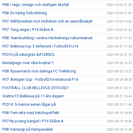
P08: I regn, ösregn och slutligen skyfall
2021-10-05 21:05
P08: En härlig fotbollshelg
2021-10-03 21:01
P07: Målfyrverkeri mot Höllviken och en sexmålsskytt
2021-10-03 19:05
P07: Tung seger i P14 Skåne A
2021-10-02 21:22
P08: Teambuilding i vackra Häckeberga naturreservat
2021-09-27 17:47
P07: Bellevue top 3 defensivt i Fotboll24 U14
2021-09-27 11:28
P2013 på naturgräs &#128525;
2021-09-26 21:16
Medaljregn över våra knattar !!
2021-09-26 16:37
P08: Rysarmatch mot duktiga FC Trelleborg
2021-09-25 15:21
P07: Äntligen Cup - Fotboll24 Invitational P14
2021-09-24 08:35
FOOTBALL CLUB BELLEVUE 2010-2021
2021-09-21 23:11
Grattis FC Bellevue på 11-års dagen!
2021-09-21 14:44
P2014: 5-manna serien tågar på
2021-09-20 11:06
P08: Fem-etta med ketchupeffekt
2021-09-19 18:59
P07:Ny poäng bärgad i P14 Skåne A
2021-09-19 18:46
P08: Kämpigt på Kämpavallen
2021-09-18 17:40