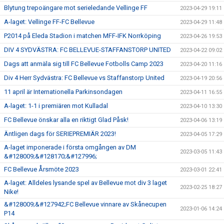
Blytung trepoängare mot serieledande Vellinge FF
2023-04-29 19:11
A-laget: Vellinge FF-FC Bellevue
2023-04-29 11:48
P2014 på Eleda Stadion i matchen MFF-IFK Norrköping
2023-04-26 19:53
DIV 4 SYDVÄSTRA: FC BELLEVUE-STAFFANSTORP UNITED
2023-04-22 09:02
Dags att anmäla sig till FC Bellevue Fotbolls Camp 2023
2023-04-20 11:16
Div 4 Herr Sydvästra: FC Bellevue vs Staffanstorp United
2023-04-19 20:56
11 april är Internationella Parkinsondagen
2023-04-11 16:55
A-laget: 1-1 i premiären mot Kulladal
2023-04-10 13:30
FC Bellevue önskar alla en riktigt Glad Påsk!
2023-04-06 13:19
Äntligen dags för SERIEPREMIÄR 2023!
2023-04-05 17:29
A-laget imponerade i första omgången av DM
2023-03-05 11:43
&#128009;&#128170;&#127996;
FC Bellevue Årsmöte 2023
2023-03-01 22:41
A-laget: Alldeles lysande spel av Bellevue mot div 3 laget
2023-02-25 18:27
Nike!
&#128009;&#127942;FC Bellevue vinnare av Skånecupen
2023-01-06 14:24
P14