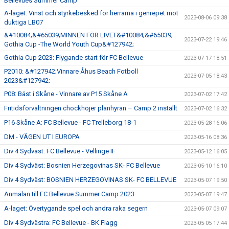
Bellevues Summer Camp
A-laget: Vinst och styrkebesked för herrarna i genrepet mot
2023-08-06 09:38
duktiga LB07
&#10084;&#65039;MINNEN FÖR LIVET&#10084;&#65039;
2023-07-22 19:46
Gothia Cup -The World Youth Cup&#127942;
Gothia Cup 2023: Flygande start för FC Bellevue
2023-07-17 18:51
P2010: &#127942;Vinnare Åhus Beach Fotboll
2023-07-05 18:43
2023&#127942;
P08: Bäst i Skåne - Vinnare av P15 Skåne A
2023-07-02 17:42
Fritidsförvaltningen chockhöjer planhyran – Camp 2 inställt
2023-07-02 16:32
P16 Skåne A: FC Bellevue - FC Trelleborg 18-1
2023-05-28 16:06
DM - VÄGEN UT I EUROPA
2023-05-16 08:36
Div 4 Sydväst: FC Bellevue - Vellinge IF
2023-05-12 16:05
Div 4 Sydväst: Bosnien Herzegovinas SK- FC Bellevue
2023-05-10 16:10
Div 4 Sydväst: BOSNIEN HERZEGOVINAS SK- FC BELLEVUE
2023-05-07 19:50
Anmälan till FC Bellevue Summer Camp 2023
2023-05-07 19:47
A-laget: Övertygande spel och andra raka segern
2023-05-07 09:07
Div 4 Sydvästra: FC Bellevue - BK Flagg
2023-05-05 17:44