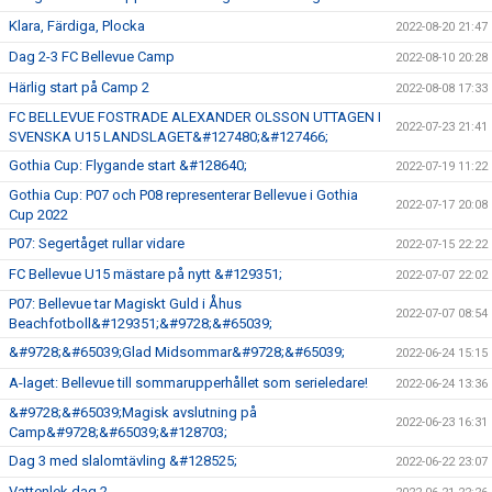
Klara, Färdiga, Plocka
2022-08-20 21:47
Dag 2-3 FC Bellevue Camp
2022-08-10 20:28
Härlig start på Camp 2
2022-08-08 17:33
FC BELLEVUE FOSTRADE ALEXANDER OLSSON UTTAGEN I
2022-07-23 21:41
SVENSKA U15 LANDSLAGET&#127480;&#127466;
Gothia Cup: Flygande start &#128640;
2022-07-19 11:22
Gothia Cup: P07 och P08 representerar Bellevue i Gothia
2022-07-17 20:08
Cup 2022
P07: Segertåget rullar vidare
2022-07-15 22:22
FC Bellevue U15 mästare på nytt &#129351;
2022-07-07 22:02
P07: Bellevue tar Magiskt Guld i Åhus
2022-07-07 08:54
Beachfotboll&#129351;&#9728;&#65039;
&#9728;&#65039;Glad Midsommar&#9728;&#65039;
2022-06-24 15:15
A-laget: Bellevue till sommarupperhållet som serieledare!
2022-06-24 13:36
&#9728;&#65039;Magisk avslutning på
2022-06-23 16:31
Camp&#9728;&#65039;&#128703;
Dag 3 med slalomtävling &#128525;
2022-06-22 23:07
Vattenlek dag 2