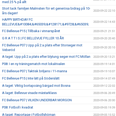
med 25 % på allt
Stort tack familjen Malmsten för ert generösa bidrag på 10-
2020-09-22 22:10
års dagen!
HAPPY BIRTHDAY FC
2020-09-22 14:43
BELLEVUE&#10084;&#65039;&#128171;&#9728;&#65039;
FC Bellevue P15 | Tillbaka i vinnarspåret
2020-09-21 21:51
G R A T T I S | FC BELLEVUE FYLLER 10 ÅR
2020-09-20 20:40
FC Bellevue P07 | Upp på 2:a plats efter Storseger mot
2020-09-20 20:10
Veberöd
A-laget: Upp på 2:a plats efter blytung seger mot FC Möllan
2020-09-20 13:21
P08: I en ny träningsmatch mot lokalrivalen
2020-09-19 14:01
FC Bellevue P07 | Taktisk briljans i 11-manna
2020-09-19 10:07
FC Bellevue P15 | Inte lätt på Söderslätt
2020-09-14 07:49
A-laget: Viktig bortapoäng bärgad mot Bosna
2020-09-12 22:02
A-laget: Bellevue visade mästarklass
2020-09-06 20:49
FC Bellevue P07 | VILKEN UNDERBAR MORGON
2020-09-06 20:00
P08: Fotboll i kvadrat
2020-09-05 19:39
A-laget: Reportage i Fotbollshörnan
2020-09-05 15:52