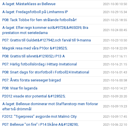
A-laget: Mästarklass av Bellevue
2021-10-30 10:50
A-laget: Fredagsfotboll på Limhamns IP
2021-10-29 15:34
P08: Tack Tobbe för fem strålande fotbollsår!
2021-10-25 18:55
A-laget: Efter regn kommer sol&#9728;&#65039; Bra
2021-10-24 00:45
prestation mot serieledarna
P07: Grattis till Guldet&#127942;och farväl till 9-manna
2021-10-23 10:50
Magisk resa med våra P10or &#128525;
2021-10-18 22:09
P08: Grattis till silvret&#129352;i P13 A
2021-10-17 16:11
P07: Härlig fotbollslördag i Hittarp Invitational
2021-10-16 21:15
P08: Snart dags för storfotboll i Fotboll24 Invitational
2021-10-16 01:43
P07: Årets första serieseger bärgad
2021-10-16 00:58
P08: Visar fin laganda
2021-10-10 14:27
P2012 visade stor potential &#128525;
2021-10-09 20:20
A-laget: Bellevue dominerar mot Staffanstorp men förlorar
2021-10-09 19:23
efter två drömmål
F2012: ”Tigerpress” avgjorde mot Malmö City
2021-10-09 17:45
P07: Bellevue ”on fire” i P14 Skåne A&#128293;
2021-10-06 22:10