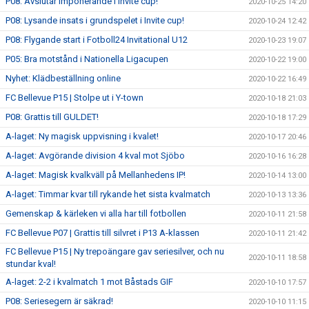
P08: Avslutar imponerande i Invite cup!
2020-10-25 14:20
P08: Lysande insats i grundspelet i Invite cup!
2020-10-24 12:42
P08: Flygande start i Fotboll24 Invitational U12
2020-10-23 19:07
P05: Bra motstånd i Nationella Ligacupen
2020-10-22 19:00
Nyhet: Klädbeställning online
2020-10-22 16:49
FC Bellevue P15 | Stolpe ut i Y-town
2020-10-18 21:03
P08: Grattis till GULDET!
2020-10-18 17:29
A-laget: Ny magisk uppvisning i kvalet!
2020-10-17 20:46
A-laget: Avgörande division 4 kval mot Sjöbo
2020-10-16 16:28
A-laget: Magisk kvalkväll på Mellanhedens IP!
2020-10-14 13:00
A-laget: Timmar kvar till rykande het sista kvalmatch
2020-10-13 13:36
Gemenskap & kärleken vi alla har till fotbollen
2020-10-11 21:58
FC Bellevue P07 | Grattis till silvret i P13 A-klassen
2020-10-11 21:42
FC Bellevue P15 | Ny trepoängare gav seriesilver, och nu
2020-10-11 18:58
stundar kval!
A-laget: 2-2 i kvalmatch 1 mot Båstads GIF
2020-10-10 17:57
P08: Seriesegern är säkrad!
2020-10-10 11:15