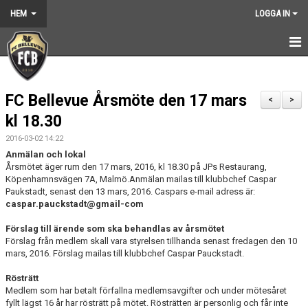
HEM
LOGGA IN
HEM
FC Bellevue Årsmöte den 17 mars
NYHETER
<
>
kl 18.30
GRUNDARNA
2016-03-02 14:22
Anmälan och lokal
KONTAKT
Årsmötet äger rum den 17 mars, 2016, kl 18.30 på JPs Restaurang,
Köpenhamnsvägen 7A, Malmö.Anmälan mailas till klubbchef Caspar
KALENDER
Paukstadt, senast den 13 mars, 2016. Caspars e-mail adress är:
caspar.pauckstadt@gmail-com
BILDGALLERI
Förslag till ärende som ska behandlas av årsmötet
Förslag från medlem skall vara styrelsen tillhanda senast fredagen den 10
DOKUMENT
mars, 2016. Förslag mailas till klubbchef Caspar Pauckstadt.
VÅRA LAG
Rösträtt
Medlem som har betalt förfallna medlemsavgifter och under mötesåret
fyllt lägst 16 år har rösträtt på mötet. Rösträtten är personlig och får inte
MEDLEMSKAP