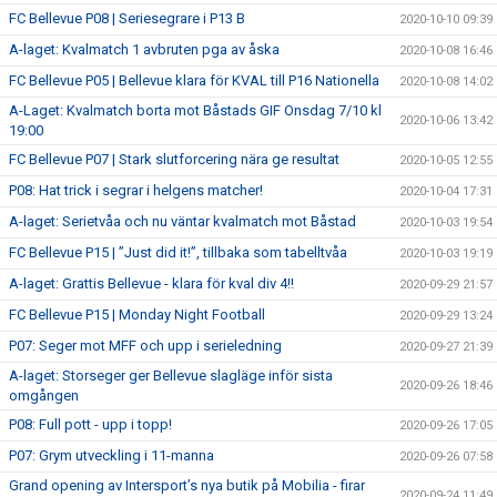
FC Bellevue P08 | Seriesegrare i P13 B
2020-10-10 09:39
A-laget: Kvalmatch 1 avbruten pga av åska
2020-10-08 16:46
FC Bellevue P05 | Bellevue klara för KVAL till P16 Nationella
2020-10-08 14:02
A-Laget: Kvalmatch borta mot Båstads GIF Onsdag 7/10 kl
2020-10-06 13:42
19:00
FC Bellevue P07 | Stark slutforcering nära ge resultat
2020-10-05 12:55
P08: Hat trick i segrar i helgens matcher!
2020-10-04 17:31
A-laget: Serietvåa och nu väntar kvalmatch mot Båstad
2020-10-03 19:54
FC Bellevue P15 | ”Just did it!”, tillbaka som tabelltvåa
2020-10-03 19:19
A-laget: Grattis Bellevue - klara för kval div 4!!
2020-09-29 21:57
FC Bellevue P15 | Monday Night Football
2020-09-29 13:24
P07: Seger mot MFF och upp i serieledning
2020-09-27 21:39
A-laget: Storseger ger Bellevue slagläge inför sista
2020-09-26 18:46
omgången
P08: Full pott - upp i topp!
2020-09-26 17:05
P07: Grym utveckling i 11-manna
2020-09-26 07:58
Grand opening av Intersport’s nya butik på Mobilia - firar
2020-09-24 11:49