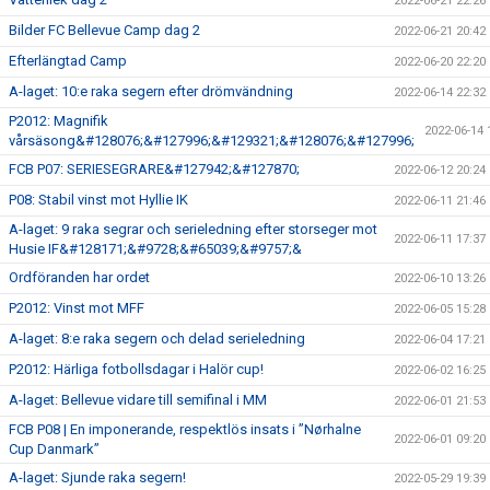
2022-06-21 22:26
Bilder FC Bellevue Camp dag 2
2022-06-21 20:42
Efterlängtad Camp
2022-06-20 22:20
A-laget: 10:e raka segern efter drömvändning
2022-06-14 22:32
P2012: Magnifik
2022-06-14 
vårsäsong&#128076;&#127996;&#129321;&#128076;&#127996;
FCB P07: SERIESEGRARE&#127942;&#127870;
2022-06-12 20:24
P08: Stabil vinst mot Hyllie IK
2022-06-11 21:46
A-laget: 9 raka segrar och serieledning efter storseger mot
2022-06-11 17:37
Husie IF&#128171;&#9728;&#65039;&#9757;&
Ordföranden har ordet
2022-06-10 13:26
P2012: Vinst mot MFF
2022-06-05 15:28
A-laget: 8:e raka segern och delad serieledning
2022-06-04 17:21
P2012: Härliga fotbollsdagar i Halör cup!
2022-06-02 16:25
A-laget: Bellevue vidare till semifinal i MM
2022-06-01 21:53
FCB P08 | En imponerande, respektlös insats i ”Nørhalne
2022-06-01 09:20
Cup Danmark”
A-laget: Sjunde raka segern!
2022-05-29 19:39