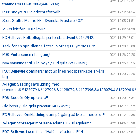
2021-12-14 22:51
träningspass&#10084;&#65039;
P08: Snöyra & 3:e adventsfotboll!
2021-12-12 14:54
Stort Grattis Malmö FF - Svenska Mästare 2021
2021-12-05 21:51
Vilket lyft för FC Bellevue!
2021-12-02 14:23
FC Bellevue Fotbollsgala på första advent&#127942;
2021-11-29 18:01
Tack för en sprudlande fotbollslördag i Olympic Cup!
2021-11-28 00:03
P08: Vinterserien i full gång!
2021-11-26 22:25
Nya värvningar till Old boys / Old girls &#128525;
2021-11-25 00:15
P07: Bellevue dominerar mot Skånes högst rankade 14-års
2021-11-20 22:25
lag!
A-laget: Säsongsavslutning med
mersmak&#128079;&#127996;&#128079;&#127996;&#128079;&#127996;&#
P08: Succé i Olympic cup!!
2021-11-20 18:34
Old boys / Old girls premiär &#128525;
2021-11-17 23:12
FC Bellevue: Omklädningsrum på gång på Mellanhedens IP
2021-11-12 12:36
A-laget: Storseger mot serieledarna IFK Klagshamn
2021-11-06 23:38
P07: Bellevue i semifinal i Halör Invitational P14
2021-11-04 08:51