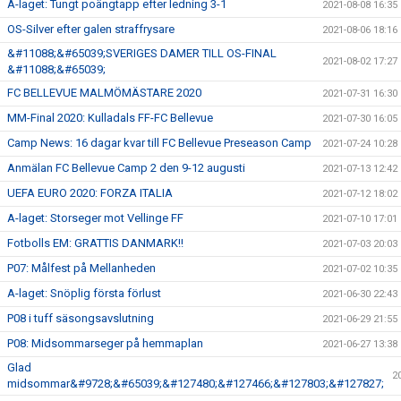
A-laget: Tungt poängtapp efter ledning 3-1
2021-08-08 16:35
OS-Silver efter galen straffrysare
2021-08-06 18:16
&#11088;&#65039;SVERIGES DAMER TILL OS-FINAL
2021-08-02 17:27
&#11088;&#65039;
FC BELLEVUE MALMÖMÄSTARE 2020
2021-07-31 16:30
MM-Final 2020: Kulladals FF-FC Bellevue
2021-07-30 16:05
Camp News: 16 dagar kvar till FC Bellevue Preseason Camp
2021-07-24 10:28
Anmälan FC Bellevue Camp 2 den 9-12 augusti
2021-07-13 12:42
UEFA EURO 2020: FORZA ITALIA
2021-07-12 18:02
A-laget: Storseger mot Vellinge FF
2021-07-10 17:01
Fotbolls EM: GRATTIS DANMARK!!
2021-07-03 20:03
P07: Målfest på Mellanheden
2021-07-02 10:35
A-laget: Snöplig första förlust
2021-06-30 22:43
P08 i tuff säsongsavslutning
2021-06-29 21:55
P08: Midsommarseger på hemmaplan
2021-06-27 13:38
Glad
2
midsommar&#9728;&#65039;&#127480;&#127466;&#127803;&#127827;