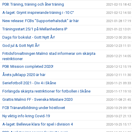
P08: Träning, träning och åter träning
2021-02-15 18:42
A-laget: Grymt inspirerande träning i -10 C°
2021-02-12 14:50
New release: FCBs ”Supporterhalsduk” är här
2021-01-28 17:19
Träningsstart 25/1 på Mellanhedens IP
2021-01-22 13:01
Dags för bokslut - Gott Nytt År!
2020-12-30 20:56
God jul & Gott Nytt År!
2020-12-23 11:51
Fritidsförvaltningen Malmö stad informerar om skärpta
2020-12-21 14:05
restriktioner
P08: Mission completed 2020!
2020-12-12 15:19
Årets julklapp 2020 är här
2020-12-11 11:30
Seriefotboll 2021 - Div 4 i Skåne
2020-11-21 09:33
Förlängda skärpta restriktioner för fotbollen i Skåne
2020-11-17 19:10
Grattis Malmö FF - Svenska Mästare 2020
2020-11-08 21:45
FCB Tränarutbildning under höstlovet
2020-10-29 09:18
Ny viktig info kring Covid-19
2020-10-27 21:13
A-laget: Bellevue klara för spel i division 4
2020-10-25 15:17