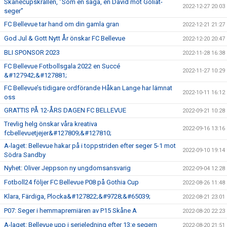
Skånecupskrällen, ”Som en saga, en David mot Goliat-
2022-12-27 20:03
seger”
FC Bellevue tar hand om din gamla gran
2022-12-21 21:27
God Jul & Gott Nytt År önskar FC Bellevue
2022-12-20 20:47
BLI SPONSOR 2023
2022-11-28 16:38
FC Bellevue Fotbollsgala 2022 en Succé
2022-11-27 10:29
&#127942;&#127881;
FC Bellevue’s tidigare ordförande Håkan Lange har lämnat
2022-10-11 16:12
oss
GRATTIS PÅ 12-ÅRS DAGEN FC BELLEVUE
2022-09-21 10:28
Trevlig helg önskar våra kreativa
2022-09-16 13:16
fcbellevuetjejer&#127809;&#127810;
A-laget: Bellevue hakar på i toppstriden efter seger 5-1 mot
2022-09-10 19:14
Södra Sandby
Nyhet: Oliver Jeppson ny ungdomsansvarig
2022-09-04 12:28
Fotboll24 följer FC Bellevue P08 på Gothia Cup
2022-08-26 11:48
Klara, Färdiga, Plocka&#127822;&#9728;&#65039;
2022-08-21 23:01
P07: Seger i hemmapremiären av P15 Skåne A
2022-08-20 22:23
A-laget: Bellevue upp i serieledning efter 13:e segern
2022-08-20 21:51