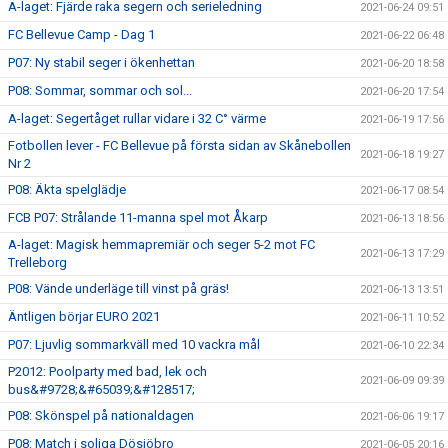
A-laget: Fjärde raka segern och serieledning
2021-06-24 09:51
FC Bellevue Camp - Dag 1
2021-06-22 06:48
P07: Ny stabil seger i ökenhettan
2021-06-20 18:58
P08: Sommar, sommar och sol...
2021-06-20 17:54
A-laget: Segertåget rullar vidare i 32 C° värme
2021-06-19 17:56
Fotbollen lever - FC Bellevue på första sidan av Skånebollen
2021-06-18 19:27
Nr 2
P08: Äkta spelglädje
2021-06-17 08:54
FCB P07: Strålande 11-manna spel mot Åkarp
2021-06-13 18:56
A-laget: Magisk hemmapremiär och seger 5-2 mot FC
2021-06-13 17:29
Trelleborg
P08: Vände underläge till vinst på gräs!
2021-06-13 13:51
Äntligen börjar EURO 2021
2021-06-11 10:52
P07: Ljuvlig sommarkväll med 10 vackra mål
2021-06-10 22:34
P2012: Poolparty med bad, lek och
2021-06-09 09:39
bus&#9728;&#65039;&#128517;
P08: Skönspel på nationaldagen
2021-06-06 19:17
P08: Match i soliga Dösjöbro
2021-06-05 20:16