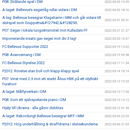
P08: Strålande spel i DM
2022-04-03 15:09
A-laget: Bellevue’s segertåg rullar vidare i DM
2022-04-02 18:16
A-lag: Bellevue besegrar Klagshamn i MM och går vidare till
2022-03-31 00:31
slutspel som Gruppetta&#127942;&#128293;
P07: Seger i lokala tungviktsmötet mot Kulladals FF
2022-03-27 21:27
Imponerande insats gav seger mot div 3 lag!
2022-03-23 10:47
FC Bellevue Supporter 2022
2022-03-19 13:02
P08: Avancemang i DM
2022-03-19 09:38
FC Bellevue Styrelse 2022
2022-03-17 11:54
P2012: Rörelse utan boll och klapp-klapp spel
2022-03-14 18:14
P07: Vinst med 2-3 mot ett starkt Åhus HBK på ett idylliskt
2022-03-13 19:23
Furehov!
A-laget: Målfyrverkeri i DM
2022-03-13 17:04
P08: Som ett självspelande piano i DM
2022-03-13 14:12
Hjälp till Ukraina - alla gåvor dubblas
2022-03-12 01:34
A-laget: Rekordungt Bellevue besegrar MFF i MM
2022-03-09 22:59
P2012: Hög underhållning & straffdrama i slutsekunderna
2022-03-06 21:03