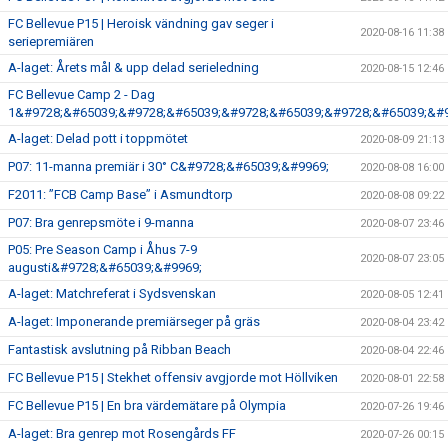
FC Bellevue P15 | Heroisk vändning gav seger i
2020-08-16 11:38
seriepremiären
A-laget: Årets mål & upp delad serieledning
2020-08-15 12:46
FC Bellevue Camp 2 - Dag
1&#9728;&#65039;&#9728;&#65039;&#9728;&#65039;&#9728;&#65039;&#9
A-laget: Delad pott i toppmötet
2020-08-09 21:13
P07: 11-manna premiär i 30° C&#9728;&#65039;&#9969;
2020-08-08 16:00
F2011: ”FCB Camp Base” i Asmundtorp
2020-08-08 09:22
P07: Bra genrepsmöte i 9-manna
2020-08-07 23:46
P05: Pre Season Camp i Åhus 7-9
2020-08-07 23:05
augusti&#9728;&#65039;&#9969;
A-laget: Matchreferat i Sydsvenskan
2020-08-05 12:41
A-laget: Imponerande premiärseger på gräs
2020-08-04 23:42
Fantastisk avslutning på Ribban Beach
2020-08-04 22:46
FC Bellevue P15 | Stekhet offensiv avgjorde mot Höllviken
2020-08-01 22:58
FC Bellevue P15 | En bra värdemätare på Olympia
2020-07-26 19:46
A-laget: Bra genrep mot Rosengårds FF
2020-07-26 00:15