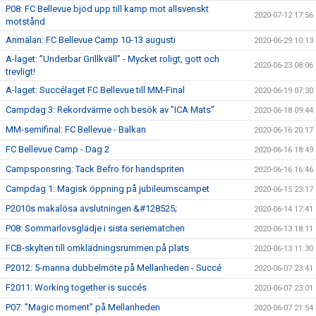
P08: FC Bellevue bjöd upp till kamp mot allsvenskt
2020-07-12 17:56
motstånd
Anmälan: FC Bellevue Camp 10-13 augusti
2020-06-29 10:13
A-laget: ”Underbar Grillkväll” - Mycket roligt, gott och
2020-06-23 08:06
trevligt!
A-laget: Succélaget FC Bellevue till MM-Final
2020-06-19 07:30
Campdag 3: Rekordvärme och besök av ”ICA Mats”
2020-06-18 09:44
MM-semifinal: FC Bellevue - Balkan
2020-06-16 20:17
FC Bellevue Camp - Dag 2
2020-06-16 18:49
Campsponsring: Tack Befro för handspriten
2020-06-16 16:46
Campdag 1: Magisk öppning på jubileumscampet
2020-06-15 23:17
P2010s makalösa avslutningen &#128525;
2020-06-14 17:41
P08: Sommarlovsglädje i sista seriematchen
2020-06-13 18:11
FCB-skylten till omklädningsrummen på plats
2020-06-13 11:30
P2012: 5-manna dubbelmöte på Mellanheden - Succé
2020-06-07 23:41
F2011: Working together is succés
2020-06-07 23:01
P07: ”Magic moment” på Mellanheden
2020-06-07 21:54