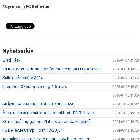
/Styrelsen i FC Bellevue
GÅBOLL
PROJEKT
DOMARE
GYMKORT NORDIC WELLNESS
Nyhetsarkiv
Glad Påsk!
2026-04-04 11:36
FYSTRÄNING
Fritidskortet - Information för medlemmar i FC Bellevue
2026-03-11 14:37
POLICY SOCIALA MEDIER
Kallelse Årsmöte 2026
2026-02-26 11:56
Intersport Skoutprovardag 4-5 mars
2025-02-08 15:04
FRITIDSKORTET 2026
2025-01-13 11:09
SKÅNSKA MÄSTARE GÅFOTBOLL 2024
2024-10-14 10:42
Årets sista seriematch och tronskiftet i FC Bellevue
2024-10-05 19:19
Se när tioåring gör om Zlatans berömda klackmål
2024-09-09 16:23
FC Bellevue Camp 1 den 17-20 juni
2024-07-11 16:55
Anmälan till FC Bellevue Camp 2024 har öppnats
2024-04-05 14:28