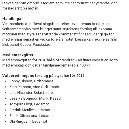
utövas genom ombud. Medlem som inte har rösträtt har yttrande- och
förslagsrätt på mötet.
KLÄDBESTÄLLNING
Handlingar
Verksamhets och förvaltningsberättelse, revisorernas berättelse,
SPONSORER
verksamhetsplan med budget samt styrelsens förslag till inkomna
motioner med styrelsens yttrande kommer att finnas tillgängliga för
KLUBBMAGASIN
medlemmar senast en vecka före årsmötet. Dessa kan rekvireras från
klubbchef Caspar Pauckstadt.
NATIONELLA SPELFORMER
Medlemsavgifter
Medlemsavgiften för 2016 hålls oförändrad. Det finns endast en sorts
PROVTRÄNING
medlemskap och det är familjemedlemskap à 400 kr.
SKADEBEHANDLING
Valberedningens förslag på styrelse för 2016:
Jonny Olsson, Ordförande.
VÄRDEGRUND
Klas Persson, Vice Ordförande
Lina Nicander, Sekreterare
Jessika Börjeson Munk, Kassör
FOTBOLLSCAMP 2026
Torbjörn Flygt, Ledamot
Fredrik Meuller, Ledamot
TRÄNARUTBILDNING
Patrik Olivecrona, Ledamot
Ola Ringdahl, Ledamot
SUPPORTERPRYLAR