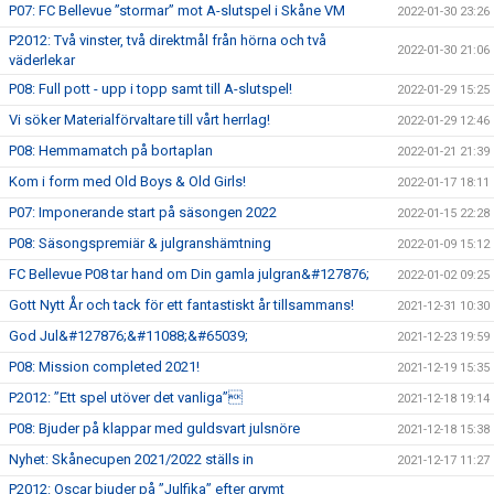
P07: FC Bellevue ”stormar” mot A-slutspel i Skåne VM
2022-01-30 23:26
P2012: Två vinster, två direktmål från hörna och två
2022-01-30 21:06
väderlekar
P08: Full pott - upp i topp samt till A-slutspel!
2022-01-29 15:25
Vi söker Materialförvaltare till vårt herrlag!
2022-01-29 12:46
P08: Hemmamatch på bortaplan
2022-01-21 21:39
Kom i form med Old Boys & Old Girls!
2022-01-17 18:11
P07: Imponerande start på säsongen 2022
2022-01-15 22:28
P08: Säsongspremiär & julgranshämtning
2022-01-09 15:12
FC Bellevue P08 tar hand om Din gamla julgran&#127876;
2022-01-02 09:25
Gott Nytt År och tack för ett fantastiskt år tillsammans!
2021-12-31 10:30
God Jul&#127876;&#11088;&#65039;
2021-12-23 19:59
P08: Mission completed 2021!
2021-12-19 15:35
P2012: ”Ett spel utöver det vanliga”
2021-12-18 19:14
P08: Bjuder på klappar med guldsvart julsnöre
2021-12-18 15:38
Nyhet: Skånecupen 2021/2022 ställs in
2021-12-17 11:27
P2012: Oscar bjuder på ”Julfika” efter grymt