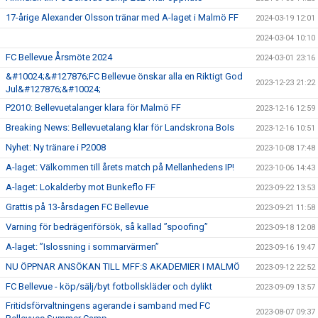
17-årige Alexander Olsson tränar med A-laget i Malmö FF
2024-03-19 12:01
2024-03-04 10:10
FC Bellevue Årsmöte 2024
2024-03-01 23:16
&#10024;&#127876;FC Bellevue önskar alla en Riktigt God
2023-12-23 21:22
Jul&#127876;&#10024;
P2010: Bellevuetalanger klara för Malmö FF
2023-12-16 12:59
Breaking News: Bellevuetalang klar för Landskrona BoIs
2023-12-16 10:51
Nyhet: Ny tränare i P2008
2023-10-08 17:48
A-laget: Välkommen till årets match på Mellanhedens IP!
2023-10-06 14:43
A-laget: Lokalderby mot Bunkeflo FF
2023-09-22 13:53
Grattis på 13-årsdagen FC Bellevue
2023-09-21 11:58
Varning för bedrägeriförsök, så kallad ”spoofing”
2023-09-18 12:08
A-laget: ”Islossning i sommarvärmen”
2023-09-16 19:47
NU ÖPPNAR ANSÖKAN TILL MFF:S AKADEMIER I MALMÖ
2023-09-12 22:52
FC Bellevue - köp/sälj/byt fotbollskläder och dylikt
2023-09-09 13:57
Fritidsförvaltningens agerande i samband med FC
2023-08-07 09:37