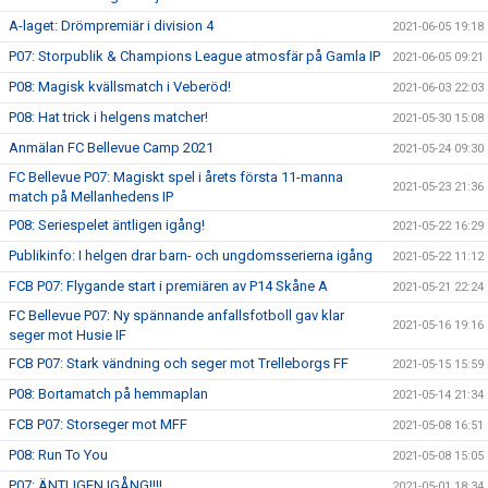
A-laget: Drömpremiär i division 4
2021-06-05 19:18
P07: Storpublik & Champions League atmosfär på Gamla IP
2021-06-05 09:21
P08: Magisk kvällsmatch i Veberöd!
2021-06-03 22:03
P08: Hat trick i helgens matcher!
2021-05-30 15:08
Anmälan FC Bellevue Camp 2021
2021-05-24 09:30
FC Bellevue P07: Magiskt spel i årets första 11-manna
2021-05-23 21:36
match på Mellanhedens IP
P08: Seriespelet äntligen igång!
2021-05-22 16:29
Publikinfo: I helgen drar barn- och ungdomsserierna igång
2021-05-22 11:12
FCB P07: Flygande start i premiären av P14 Skåne A
2021-05-21 22:24
FC Bellevue P07: Ny spännande anfallsfotboll gav klar
2021-05-16 19:16
seger mot Husie IF
FCB P07: Stark vändning och seger mot Trelleborgs FF
2021-05-15 15:59
P08: Bortamatch på hemmaplan
2021-05-14 21:34
FCB P07: Storseger mot MFF
2021-05-08 16:51
P08: Run To You
2021-05-08 15:05
P07: ÄNTLIGEN IGÅNG!!!!
2021-05-01 18:34