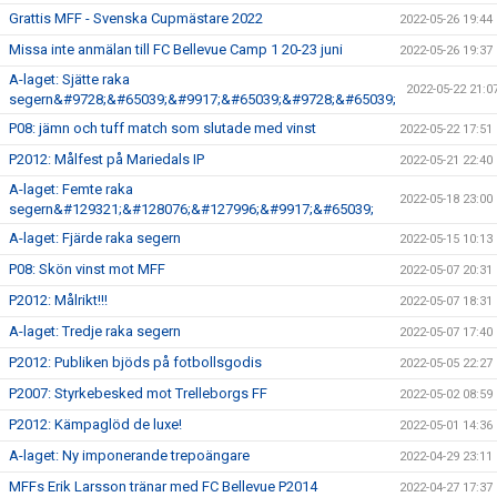
Grattis MFF - Svenska Cupmästare 2022
2022-05-26 19:44
Missa inte anmälan till FC Bellevue Camp 1 20-23 juni
2022-05-26 19:37
A-laget: Sjätte raka
2022-05-22 21:0
segern&#9728;&#65039;&#9917;&#65039;&#9728;&#65039;
P08: jämn och tuff match som slutade med vinst
2022-05-22 17:51
P2012: Målfest på Mariedals IP
2022-05-21 22:40
A-laget: Femte raka
2022-05-18 23:00
segern&#129321;&#128076;&#127996;&#9917;&#65039;
A-laget: Fjärde raka segern
2022-05-15 10:13
P08: Skön vinst mot MFF
2022-05-07 20:31
P2012: Målrikt!!!
2022-05-07 18:31
A-laget: Tredje raka segern
2022-05-07 17:40
P2012: Publiken bjöds på fotbollsgodis
2022-05-05 22:27
P2007: Styrkebesked mot Trelleborgs FF
2022-05-02 08:59
P2012: Kämpaglöd de luxe!
2022-05-01 14:36
A-laget: Ny imponerande trepoängare
2022-04-29 23:11
MFFs Erik Larsson tränar med FC Bellevue P2014
2022-04-27 17:37