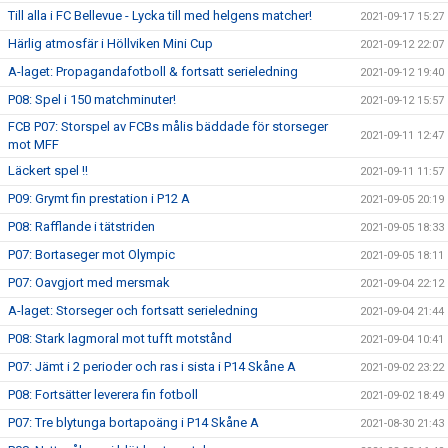
Till alla i FC Bellevue - Lycka till med helgens matcher!
2021-09-17 15:27
Härlig atmosfär i Höllviken Mini Cup
2021-09-12 22:07
A-laget: Propagandafotboll & fortsatt serieledning
2021-09-12 19:40
P08: Spel i 150 matchminuter!
2021-09-12 15:57
FCB P07: Storspel av FCBs målis bäddade för storseger
2021-09-11 12:47
mot MFF
Läckert spel !!
2021-09-11 11:57
P09: Grymt fin prestation i P12 A
2021-09-05 20:19
P08: Rafflande i tätstriden
2021-09-05 18:33
P07: Bortaseger mot Olympic
2021-09-05 18:11
P07: Oavgjort med mersmak
2021-09-04 22:12
A-laget: Storseger och fortsatt serieledning
2021-09-04 21:44
P08: Stark lagmoral mot tufft motstånd
2021-09-04 10:41
P07: Jämt i 2 perioder och ras i sista i P14 Skåne A
2021-09-02 23:22
P08: Fortsätter leverera fin fotboll
2021-09-02 18:49
P07: Tre blytunga bortapoäng i P14 Skåne A
2021-08-30 21:43