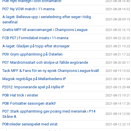
P08: Nytt målregn i blöt bortamatch
2021-08-28 16:40
P07: Ny VOW match i 11-manna
2021-08-28 14:52
A-laget: Bellevue upp i serieledning efter seger i tidig
2021-08-28 09:19
seriefinal
Grattis MFF till avancemanget i Champions League
2021-08-25 16:15
FCB P07 | Formidabel insats i 11-manna
2021-08-22 22:25
A-laget: Glädjen på topp efter storseger
2021-08-21 19:23
P09: Grym upphämtning på Österlen
2021-08-21 17:22
P07: Mardrömsstart och stolpe ut fällde avgörande
2021-08-20 00:11
Tack MFF & Fans för en ny episk Champions League kväll
2021-08-19 13:02
Magisk regnbåge på Mellanhedens IP
2021-08-18 11:04
P2012: Imponerande spel på Hyllie IP
2021-08-15 20:48
P08: Hat trick i vinster
2021-08-15 19:21
P08: Fortsätter säsongen starkt!
2021-08-14 17:20
P07: Stark upphämtning gav poäng med mersmak i P14
2021-08-14 12:00
Skåne A
P08 inleder seriespelet med vinst
2021-08-12 22:13