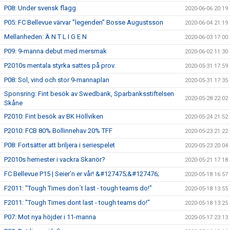
P08: Under svensk flagg
2020-06-06 20:19
P05: FC Bellevue värvar ”legenden” Bosse Augustsson
2020-06-04 21:19
Mellanheden: Ä N T L I G E N
2020-06-03 17:00
P09: 9-manna debut med mersmak
2020-06-02 11:30
P2010s mentala styrka sattes på prov.
2020-05-31 17:59
P08: Sol, vind och stor 9-mannaplan
2020-05-31 17:35
Sponsring: Fint besök av Swedbank, Sparbanksstiftelsen
2020-05-28 22:02
Skåne
P2010: Fint besök av BK Höllviken
2020-05-24 21:52
P2010: FCB 80% Bollinnehav 20% TFF
2020-05-23 21:22
P08: Fortsätter att briljera i seriespelet
2020-05-23 20:04
P2010s hemester i vackra Skanör?
2020-05-21 17:18
FC Bellevue P15 | Seier’n er vår! &#127475;&#127476;
2020-05-18 16:57
F2011: "Tough Times don´t last - tough teams do!"
2020-05-18 13:55
F2011: "Tough Times dont last - tough teams do!"
2020-05-18 13:25
P07: Mot nya höjder i 11-manna
2020-05-17 23:13