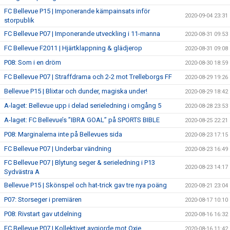
FC Bellevue P15 | Imponerande kämpainsats inför
2020-09-04 23:31
storpublik
FC Bellevue P07 | Imponerande utveckling i 11-manna
2020-08-31 09:53
FC Bellevue F2011 | Hjärtklappning & glädjerop
2020-08-31 09:08
P08: Som i en dröm
2020-08-30 18:59
FC Bellevue P07 | Straffdrama och 2-2 mot Trelleborgs FF
2020-08-29 19:26
Bellevue P15 | Blixtar och dunder, magiska under!
2020-08-29 18:42
A-laget: Bellevue upp i delad serieledning i omgång 5
2020-08-28 23:53
A-laget: FC Bellevue’s ”IBRA GOAL” på SPORTS BIBLE
2020-08-25 22:21
P08: Marginalerna inte på Bellevues sida
2020-08-23 17:15
FC Bellevue P07 | Underbar vändning
2020-08-23 16:49
FC Bellevue P07 | Blytung seger & serieledning i P13
2020-08-23 14:17
Sydvästra A
Bellevue P15 | Skönspel och hat-trick gav tre nya poäng
2020-08-21 23:04
P07: Storseger i premiären
2020-08-17 10:10
P08: Rivstart gav utdelning
2020-08-16 16:32
FC Bellevue P07 | Kollektivet avgjorde mot Oxie
2020-08-16 11:42