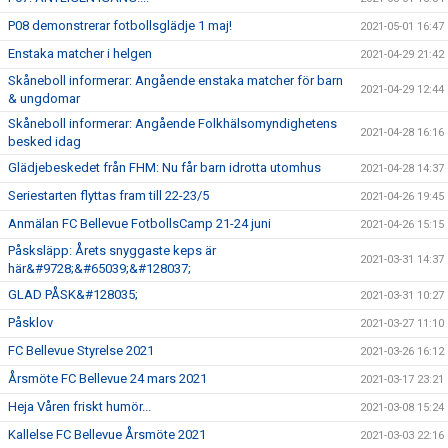
P08 demonstrerar fotbollsglädje 1 maj!
2021-05-01 16:47
Enstaka matcher i helgen
2021-04-29 21:42
Skåneboll informerar: Angående enstaka matcher för barn
2021-04-29 12:44
& ungdomar
Skåneboll informerar: Angående Folkhälsomyndighetens
2021-04-28 16:16
besked idag
Glädjebeskedet från FHM: Nu får barn idrotta utomhus
2021-04-28 14:37
Seriestarten flyttas fram till 22-23/5
2021-04-26 19:45
Anmälan FC Bellevue FotbollsCamp 21-24 juni
2021-04-26 15:15
Påsksläpp: Årets snyggaste keps är
2021-03-31 14:37
här&#9728;&#65039;&#128037;
GLAD PÅSK&#128035;
2021-03-31 10:27
Påsklov
2021-03-27 11:10
FC Bellevue Styrelse 2021
2021-03-26 16:12
Årsmöte FC Bellevue 24 mars 2021
2021-03-17 23:21
Heja Våren friskt humör...
2021-03-08 15:24
Kallelse FC Bellevue Årsmöte 2021
2021-03-03 22:16