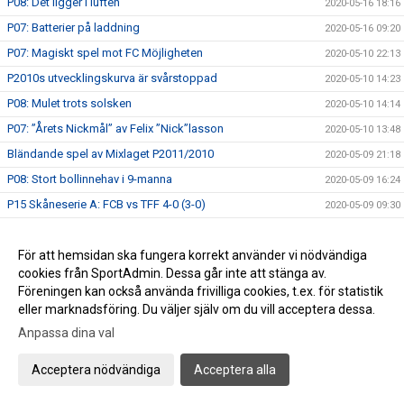
P08: Det ligger i luften
2020-05-16 18:16
P07: Batterier på laddning
2020-05-16 09:20
P07: Magiskt spel mot FC Möjligheten
2020-05-10 22:13
P2010s utvecklingskurva är svårstoppad
2020-05-10 14:23
P08: Mulet trots solsken
2020-05-10 14:14
P07: ”Årets Nickmål” av Felix ”Nick”lasson
2020-05-10 13:48
Bländande spel av Mixlaget P2011/2010
2020-05-09 21:18
P08: Stort bollinnehav i 9-manna
2020-05-09 16:24
P15 Skåneserie A: FCB vs TFF 4-0 (3-0)
2020-05-09 09:30
Nya spännande matcher i helgen
2020-05-07 18:17
Anmälan FC Bellevue FotbollsCamp 15-18 juni
För att hemsidan ska fungera korrekt använder vi nödvändiga
2020-05-07 18:00
cookies från SportAdmin. Dessa går inte att stänga av.
P2010 fortsätter sin utvecklingsresa
2020-05-03 23:04
Föreningen kan också använda frivilliga cookies, t.ex. för statistik
P2007: Imponerande comeback mot Gislöv P15
2020-05-03 17:50
eller marknadsföring. Du väljer själv om du vill acceptera dessa.
P08: Visar olympisk klass
Anpassa dina val
2020-05-03 15:29
F2011: Spelglädje mot Linero IF och hattrick av Nia
2020-05-02 18:38
Acceptera nödvändiga
Acceptera alla
P07: Bländande ungdomsfotboll på 1:a maj
2020-05-01 22:35