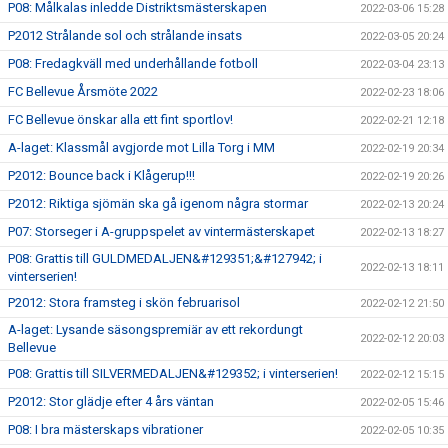
P08: Målkalas inledde Distriktsmästerskapen
2022-03-06 15:28
P2012 Strålande sol och strålande insats
2022-03-05 20:24
P08: Fredagkväll med underhållande fotboll
2022-03-04 23:13
FC Bellevue Årsmöte 2022
2022-02-23 18:06
FC Bellevue önskar alla ett fint sportlov!
2022-02-21 12:18
A-laget: Klassmål avgjorde mot Lilla Torg i MM
2022-02-19 20:34
P2012: Bounce back i Klågerup!!!
2022-02-19 20:26
P2012: Riktiga sjömän ska gå igenom några stormar
2022-02-13 20:24
P07: Storseger i A-gruppspelet av vintermästerskapet
2022-02-13 18:27
P08: Grattis till GULDMEDALJEN&#129351;&#127942; i
2022-02-13 18:11
vinterserien!
P2012: Stora framsteg i skön februarisol
2022-02-12 21:50
A-laget: Lysande säsongspremiär av ett rekordungt
2022-02-12 20:03
Bellevue
P08: Grattis till SILVERMEDALJEN&#129352; i vinterserien!
2022-02-12 15:15
P2012: Stor glädje efter 4 års väntan
2022-02-05 15:46
P08: I bra mästerskaps vibrationer
2022-02-05 10:35