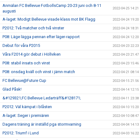
Anmälan FC Bellevue FotbollsCamp 20-23 juni och 8-11
2022-04-25 14:21
augusti
A-laget: Modigt Bellevue visade klass mot BK Flagg
2022-04-24 19:20
P2012: Två matcher och två vinster
2022-04-24 18:31
P08: Läge lägga pennan efter läger-rapport
2022-04-24 12:20
Debut för våra P2015
2022-04-23 22:23
Våra F2014 gör debut i Höllviken
2022-04-23 21:47
P08: stabil insats och vinst
2022-04-23 15:46
P08: onsdag kväll och vinst i jämn match
2022-04-21 08:14
FC Bellevue@Future Cup
2022-04-15 21:56
Glad Påsk!
2022-04-14 12:15
&#129321;FC Bellevue Ledarträff&#128171;
2022-04-11 23:38
P2012: Väl kämpat i blåsten
2022-04-10 15:20
A-laget: Seger i premiären
2022-04-10 08:47
Dagens träning är inställd pga stormvarning
2022-04-04 14:13
P2012: Triumf i Lund
2022-04-03 16:22