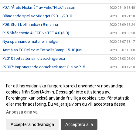
P07: ”Årets Nickmål” av Felix ”Nick”lasson
2020-05-10 13:48
Bländande spel av Mixlaget P2011/2010
2020-05-09 21:18
P08: Stort bollinnehav i 9-manna
2020-05-09 16:24
P15 Skåneserie A: FCB vs TFF 4-0 (3-0)
2020-05-09 09:30
Nya spännande matcher i helgen
2020-05-07 18:17
Anmälan FC Bellevue FotbollsCamp 15-18 juni
2020-05-07 18:00
P2010 fortsätter sin utvecklingsresa
2020-05-03 23:04
P2007: Imponerande comeback mot Gislöv P15
2020-05-03 17:50
P08: Visar olympisk klass
2020-05-03 15:29
F2011: Spelglädje mot Linero IF och hattrick av Nia
2020-05-02 18:38
För att hemsidan ska fungera korrekt använder vi nödvändiga
cookies från SportAdmin. Dessa går inte att stänga av.
P07: Bländande ungdomsfotboll på 1:a maj
2020-05-01 22:35
Föreningen kan också använda frivilliga cookies, t.ex. för statistik
Trevlig Valborg!
2020-04-30 21:34
eller marknadsföring. Du väljer själv om du vill acceptera dessa.
P07: Spelglädje mot FC Rosengård
2020-04-26 17:58
Anpassa dina val
P08: Släpp fotbollskillarna loss, det är vår!
2020-04-26 15:06
Acceptera nödvändiga
Acceptera alla
F2011: Tjejerna imponerar i hemmadebuten
2020-04-26 14:50
P2010 maskinen åter i bruk.
2020-04-26 12:47