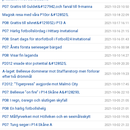
P07: Grattis till Guldet&#127942;och farväl till 9-manna
2021-10-23 10:50
Magisk resa med våra P10or &#128525;
2021-10-18 22:09
P08: Grattis till silvret&#129352;i P13 A
2021-10-17 16:11
P07: Härlig fotbollslördag i Hittarp Invitational
2021-10-16 21:15
P08: Snart dags för storfotboll i Fotboll24 Invitational
2021-10-16 01:43
P07: Årets första serieseger bärgad
2021-10-16 00:58
P08: Visar fin laganda
2021-10-10 14:27
P2012 visade stor potential &#128525;
2021-10-09 20:20
A-laget: Bellevue dominerar mot Staffanstorp men förlorar
2021-10-09 19:23
efter två drömmål
F2012: ”Tigerpress” avgjorde mot Malmö City
2021-10-09 17:45
P07: Bellevue ”on fire” i P14 Skåne A&#128293;
2021-10-06 22:10
P08: I regn, ösregn och slutligen skyfall
2021-10-05 21:05
P08: En härlig fotbollshelg
2021-10-03 21:01
P07: Målfyrverkeri mot Höllviken och en sexmålsskytt
2021-10-03 19:05
P07: Tung seger i P14 Skåne A
2021-10-02 21:22