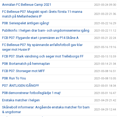
Anmälan FC Bellevue Camp 2021
2021-05-24 09:30
FC Bellevue P07: Magiskt spel i årets första 11-manna
2021-05-23 21:36
match på Mellanhedens IP
P08: Seriespelet äntligen igång!
2021-05-22 16:29
Publikinfo: I helgen drar barn- och ungdomsserierna igång
2021-05-22 11:12
FCB P07: Flygande start i premiären av P14 Skåne A
2021-05-21 22:24
FC Bellevue P07: Ny spännande anfallsfotboll gav klar
2021-05-16 19:16
seger mot Husie IF
FCB P07: Stark vändning och seger mot Trelleborgs FF
2021-05-15 15:59
P08: Bortamatch på hemmaplan
2021-05-14 21:34
FCB P07: Storseger mot MFF
2021-05-08 16:51
P08: Run To You
2021-05-08 15:05
P07: ÄNTLIGEN IGÅNG!!!!
2021-05-01 18:34
P08 demonstrerar fotbollsglädje 1 maj!
2021-05-01 16:47
Enstaka matcher i helgen
2021-04-29 21:42
Skåneboll informerar: Angående enstaka matcher för barn
2021-04-29 12:44
& ungdomar