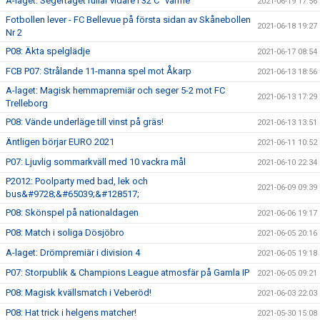
A-laget: Segertåget rullar vidare i 32 C° värme
2021-06-19 17:56
Fotbollen lever - FC Bellevue på första sidan av Skånebollen
2021-06-18 19:27
Nr 2
P08: Äkta spelglädje
2021-06-17 08:54
FCB P07: Strålande 11-manna spel mot Åkarp
2021-06-13 18:56
A-laget: Magisk hemmapremiär och seger 5-2 mot FC
2021-06-13 17:29
Trelleborg
P08: Vände underläge till vinst på gräs!
2021-06-13 13:51
Äntligen börjar EURO 2021
2021-06-11 10:52
P07: Ljuvlig sommarkväll med 10 vackra mål
2021-06-10 22:34
P2012: Poolparty med bad, lek och
2021-06-09 09:39
bus&#9728;&#65039;&#128517;
P08: Skönspel på nationaldagen
2021-06-06 19:17
P08: Match i soliga Dösjöbro
2021-06-05 20:16
A-laget: Drömpremiär i division 4
2021-06-05 19:18
P07: Storpublik & Champions League atmosfär på Gamla IP
2021-06-05 09:21
P08: Magisk kvällsmatch i Veberöd!
2021-06-03 22:03
P08: Hat trick i helgens matcher!
2021-05-30 15:08