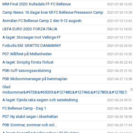
MM-Final 2020: Kulladals FF-FC Bellevue
2021-07-30 16:05
Camp News: 16 dagar kvar till FC Bellevue Preseason Camp
2021-07-24 10:28
Anmälan FC Bellevue Camp 2 den 9-12 augusti
2021-07-13 12:42
UEFA EURO 2020: FORZA ITALIA
2021-07-12 18:02
A-laget: Storseger mot Vellinge FF
2021-07-10 17:01
Fotbolls EM: GRATTIS DANMARK!!
2021-07-03 20:03
P07: Målfest på Mellanheden
2021-07-02 10:35
A-laget: Snöplig första förlust
2021-06-30 22:43
P08 i tuff säsongsavslutning
2021-06-29 21:55
P08: Midsommarseger på hemmaplan
2021-06-27 13:38
Glad
2
midsommar&#9728;&#65039;&#127480;&#127466;&#127803;&#127827;
A-laget: Fjärde raka segern och serieledning
2021-06-24 09:51
FC Bellevue Camp - Dag 1
2021-06-22 06:48
P07: Ny stabil seger i ökenhettan
2021-06-20 18:58
P08: Sommar, sommar och sol...
2021-06-20 17:54