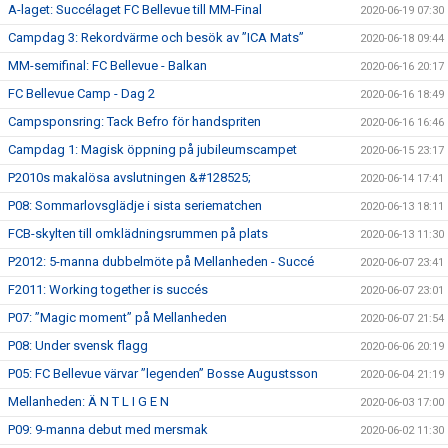
A-laget: Succélaget FC Bellevue till MM-Final
2020-06-19 07:30
Campdag 3: Rekordvärme och besök av ”ICA Mats”
2020-06-18 09:44
MM-semifinal: FC Bellevue - Balkan
2020-06-16 20:17
FC Bellevue Camp - Dag 2
2020-06-16 18:49
Campsponsring: Tack Befro för handspriten
2020-06-16 16:46
Campdag 1: Magisk öppning på jubileumscampet
2020-06-15 23:17
P2010s makalösa avslutningen &#128525;
2020-06-14 17:41
P08: Sommarlovsglädje i sista seriematchen
2020-06-13 18:11
FCB-skylten till omklädningsrummen på plats
2020-06-13 11:30
P2012: 5-manna dubbelmöte på Mellanheden - Succé
2020-06-07 23:41
F2011: Working together is succés
2020-06-07 23:01
P07: ”Magic moment” på Mellanheden
2020-06-07 21:54
P08: Under svensk flagg
2020-06-06 20:19
P05: FC Bellevue värvar ”legenden” Bosse Augustsson
2020-06-04 21:19
Mellanheden: Ä N T L I G E N
2020-06-03 17:00
P09: 9-manna debut med mersmak
2020-06-02 11:30