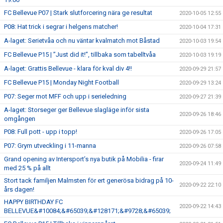
FC Bellevue P07 | Stark slutforcering nära ge resultat
2020-10-05 12:55
P08: Hat trick i segrar i helgens matcher!
2020-10-04 17:31
A-laget: Serietvåa och nu väntar kvalmatch mot Båstad
2020-10-03 19:54
FC Bellevue P15 | ”Just did it!”, tillbaka som tabelltvåa
2020-10-03 19:19
A-laget: Grattis Bellevue - klara för kval div 4!!
2020-09-29 21:57
FC Bellevue P15 | Monday Night Football
2020-09-29 13:24
P07: Seger mot MFF och upp i serieledning
2020-09-27 21:39
A-laget: Storseger ger Bellevue slagläge inför sista
2020-09-26 18:46
omgången
P08: Full pott - upp i topp!
2020-09-26 17:05
P07: Grym utveckling i 11-manna
2020-09-26 07:58
Grand opening av Intersport’s nya butik på Mobilia - firar
2020-09-24 11:49
med 25 % på allt
Stort tack familjen Malmsten för ert generösa bidrag på 10-
2020-09-22 22:10
års dagen!
HAPPY BIRTHDAY FC
2020-09-22 14:43
BELLEVUE&#10084;&#65039;&#128171;&#9728;&#65039;