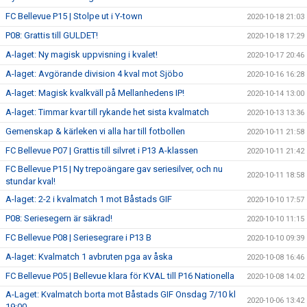
FC Bellevue P15 | Stolpe ut i Y-town
2020-10-18 21:03
P08: Grattis till GULDET!
2020-10-18 17:29
A-laget: Ny magisk uppvisning i kvalet!
2020-10-17 20:46
A-laget: Avgörande division 4 kval mot Sjöbo
2020-10-16 16:28
A-laget: Magisk kvalkväll på Mellanhedens IP!
2020-10-14 13:00
A-laget: Timmar kvar till rykande het sista kvalmatch
2020-10-13 13:36
Gemenskap & kärleken vi alla har till fotbollen
2020-10-11 21:58
FC Bellevue P07 | Grattis till silvret i P13 A-klassen
2020-10-11 21:42
FC Bellevue P15 | Ny trepoängare gav seriesilver, och nu
2020-10-11 18:58
stundar kval!
A-laget: 2-2 i kvalmatch 1 mot Båstads GIF
2020-10-10 17:57
P08: Seriesegern är säkrad!
2020-10-10 11:15
FC Bellevue P08 | Seriesegrare i P13 B
2020-10-10 09:39
A-laget: Kvalmatch 1 avbruten pga av åska
2020-10-08 16:46
FC Bellevue P05 | Bellevue klara för KVAL till P16 Nationella
2020-10-08 14:02
A-Laget: Kvalmatch borta mot Båstads GIF Onsdag 7/10 kl
2020-10-06 13:42
19:00