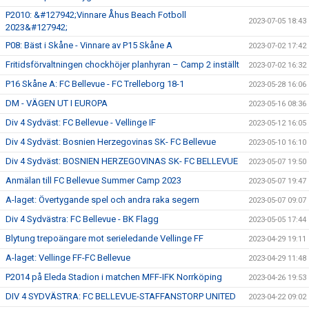
P2010: &#127942;Vinnare Åhus Beach Fotboll
2023-07-05 18:43
2023&#127942;
P08: Bäst i Skåne - Vinnare av P15 Skåne A
2023-07-02 17:42
Fritidsförvaltningen chockhöjer planhyran – Camp 2 inställt
2023-07-02 16:32
P16 Skåne A: FC Bellevue - FC Trelleborg 18-1
2023-05-28 16:06
DM - VÄGEN UT I EUROPA
2023-05-16 08:36
Div 4 Sydväst: FC Bellevue - Vellinge IF
2023-05-12 16:05
Div 4 Sydväst: Bosnien Herzegovinas SK- FC Bellevue
2023-05-10 16:10
Div 4 Sydväst: BOSNIEN HERZEGOVINAS SK- FC BELLEVUE
2023-05-07 19:50
Anmälan till FC Bellevue Summer Camp 2023
2023-05-07 19:47
A-laget: Övertygande spel och andra raka segern
2023-05-07 09:07
Div 4 Sydvästra: FC Bellevue - BK Flagg
2023-05-05 17:44
Blytung trepoängare mot serieledande Vellinge FF
2023-04-29 19:11
A-laget: Vellinge FF-FC Bellevue
2023-04-29 11:48
P2014 på Eleda Stadion i matchen MFF-IFK Norrköping
2023-04-26 19:53
DIV 4 SYDVÄSTRA: FC BELLEVUE-STAFFANSTORP UNITED
2023-04-22 09:02