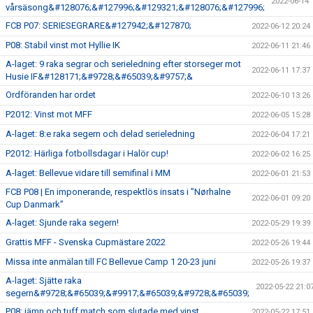
2022-06-14 
vårsäsong&#128076;&#127996;&#129321;&#128076;&#127996;
FCB P07: SERIESEGRARE&#127942;&#127870;
2022-06-12 20:24
P08: Stabil vinst mot Hyllie IK
2022-06-11 21:46
A-laget: 9 raka segrar och serieledning efter storseger mot
2022-06-11 17:37
Husie IF&#128171;&#9728;&#65039;&#9757;&
Ordföranden har ordet
2022-06-10 13:26
P2012: Vinst mot MFF
2022-06-05 15:28
A-laget: 8:e raka segern och delad serieledning
2022-06-04 17:21
P2012: Härliga fotbollsdagar i Halör cup!
2022-06-02 16:25
A-laget: Bellevue vidare till semifinal i MM
2022-06-01 21:53
FCB P08 | En imponerande, respektlös insats i ”Nørhalne
2022-06-01 09:20
Cup Danmark”
A-laget: Sjunde raka segern!
2022-05-29 19:39
Grattis MFF - Svenska Cupmästare 2022
2022-05-26 19:44
Missa inte anmälan till FC Bellevue Camp 1 20-23 juni
2022-05-26 19:37
A-laget: Sjätte raka
2022-05-22 21:0
segern&#9728;&#65039;&#9917;&#65039;&#9728;&#65039;
P08: jämn och tuff match som slutade med vinst
2022-05-22 17:51