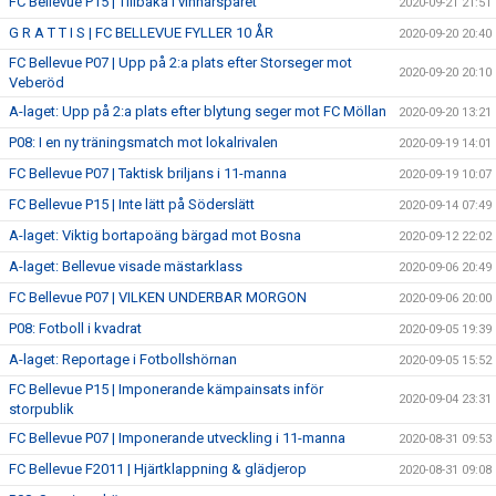
FC Bellevue P15 | Tillbaka i vinnarspåret
2020-09-21 21:51
G R A T T I S | FC BELLEVUE FYLLER 10 ÅR
2020-09-20 20:40
FC Bellevue P07 | Upp på 2:a plats efter Storseger mot
2020-09-20 20:10
Veberöd
A-laget: Upp på 2:a plats efter blytung seger mot FC Möllan
2020-09-20 13:21
P08: I en ny träningsmatch mot lokalrivalen
2020-09-19 14:01
FC Bellevue P07 | Taktisk briljans i 11-manna
2020-09-19 10:07
FC Bellevue P15 | Inte lätt på Söderslätt
2020-09-14 07:49
A-laget: Viktig bortapoäng bärgad mot Bosna
2020-09-12 22:02
A-laget: Bellevue visade mästarklass
2020-09-06 20:49
FC Bellevue P07 | VILKEN UNDERBAR MORGON
2020-09-06 20:00
P08: Fotboll i kvadrat
2020-09-05 19:39
A-laget: Reportage i Fotbollshörnan
2020-09-05 15:52
FC Bellevue P15 | Imponerande kämpainsats inför
2020-09-04 23:31
storpublik
FC Bellevue P07 | Imponerande utveckling i 11-manna
2020-08-31 09:53
FC Bellevue F2011 | Hjärtklappning & glädjerop
2020-08-31 09:08