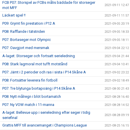
FCB P07: Storspel av FCBs målis bäddade för storseger
2021-09-11 12:47
mot MFF
Läckert spel !!
2021-09-11 11:57
P09: Grymt fin prestation i P12 A
2021-09-05 20:19
P08: Rafflande i tätstriden
2021-09-05 18:33
P07: Bortaseger mot Olympic
2021-09-05 18:11
P07: Oavgjort med mersmak
2021-09-04 22:12
A-laget: Storseger och fortsatt serieledning
2021-09-04 21:44
P08: Stark lagmoral mot tufft motstånd
2021-09-04 10:41
P07: Jämt i 2 perioder och ras i sista i P14 Skåne A
2021-09-02 23:22
P08: Fortsätter leverera fin fotboll
2021-09-02 18:49
P07: Tre blytunga bortapoäng i P14 Skåne A
2021-08-30 21:43
P08: Nytt målregn i blöt bortamatch
2021-08-28 16:40
P07: Ny VOW match i 11-manna
2021-08-28 14:52
A-laget: Bellevue upp i serieledning efter seger i tidig
2021-08-28 09:19
seriefinal
Grattis MFF till avancemanget i Champions League
2021-08-25 16:15