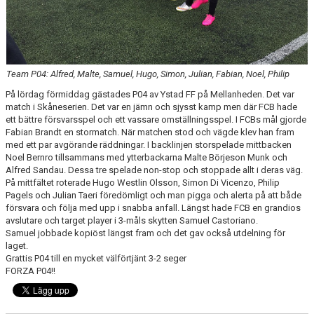
KLÄDBESTÄLLNING
SPONSORER
Team P04: Alfred, Malte, Samuel, Hugo, Simon, Julian, Fabian, Noel, Philip
KLUBBMAGASIN
På lördag förmiddag gästades P04 av Ystad FF på Mellanheden. Det var
match i Skåneserien. Det var en jämn och sjysst kamp men där FCB hade
ett bättre försvarsspel och ett vassare omställningsspel. I FCBs mål gjorde
NATIONELLA SPELFORMER
Fabian Brandt en stormatch. När matchen stod och vägde klev han fram
med ett par avgörande räddningar. I backlinjen storspelade mittbacken
PROVTRÄNING
Noel Bernro tillsammans med ytterbackarna Malte Börjeson Munk och
Alfred Sandau. Dessa tre spelade non-stop och stoppade allt i deras väg.
SKADEBEHANDLING
På mittfältet roterade Hugo Westlin Olsson, Simon Di Vicenzo, Philip
Pagels och Julian Taeri föredömligt och man pigga och alerta på att både
försvara och följa med upp i snabba anfall. Längst hade FCB en grandios
VÄRDEGRUND
avslutare och target player i 3-måls skytten Samuel Castoriano.
Samuel jobbade kopiöst längst fram och det gav också utdelning för
FOTBOLLSCAMP 2026
laget.
Grattis P04 till en mycket välförtjänt 3-2 seger
TRÄNARUTBILDNING
FORZA P04!!
SUPPORTERPRYLAR