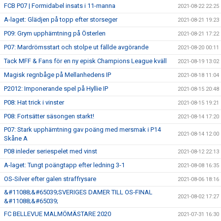
FCB P07 | Formidabel insats i 11-manna
2021-08-22 22:25
A-laget: Glädjen på topp efter storseger
2021-08-21 19:23
P09: Grym upphämtning på Österlen
2021-08-21 17:22
P07: Mardrömsstart och stolpe ut fällde avgörande
2021-08-20 00:11
Tack MFF & Fans för en ny episk Champions League kväll
2021-08-19 13:02
Magisk regnbåge på Mellanhedens IP
2021-08-18 11:04
P2012: Imponerande spel på Hyllie IP
2021-08-15 20:48
P08: Hat trick i vinster
2021-08-15 19:21
P08: Fortsätter säsongen starkt!
2021-08-14 17:20
P07: Stark upphämtning gav poäng med mersmak i P14
2021-08-14 12:00
Skåne A
P08 inleder seriespelet med vinst
2021-08-12 22:13
A-laget: Tungt poängtapp efter ledning 3-1
2021-08-08 16:35
OS-Silver efter galen straffrysare
2021-08-06 18:16
&#11088;&#65039;SVERIGES DAMER TILL OS-FINAL
2021-08-02 17:27
&#11088;&#65039;
FC BELLEVUE MALMÖMÄSTARE 2020
2021-07-31 16:30