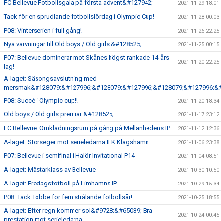
FC Bellevue Fotbollsgala på första advent&#127942;
2021-11-29 18:01
Tack för en sprudlande fotbollslördag i Olympic Cup!
2021-11-28 00:03
P08: Vinterserien i full gång!
2021-11-26 22:25
Nya värvningar till Old boys / Old girls &#128525;
2021-11-25 00:15
P07: Bellevue dominerar mot Skånes högst rankade 14-års
2021-11-20 22:25
lag!
A-laget: Säsongsavslutning med
mersmak&#128079;&#127996;&#128079;&#127996;&#128079;&#127996;&#
P08: Succé i Olympic cup!!
2021-11-20 18:34
Old boys / Old girls premiär &#128525;
2021-11-17 23:12
FC Bellevue: Omklädningsrum på gång på Mellanhedens IP
2021-11-12 12:36
A-laget: Storseger mot serieledarna IFK Klagshamn
2021-11-06 23:38
P07: Bellevue i semifinal i Halör Invitational P14
2021-11-04 08:51
A-laget: Mästarklass av Bellevue
2021-10-30 10:50
A-laget: Fredagsfotboll på Limhamns IP
2021-10-29 15:34
P08: Tack Tobbe för fem strålande fotbollsår!
2021-10-25 18:55
A-laget: Efter regn kommer sol&#9728;&#65039; Bra
2021-10-24 00:45
prestation mot serieledarna