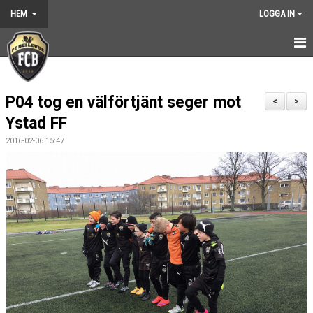
HEM
LOGGA IN
HEM
P04 tog en välförtjänt seger mot
NYHETER
<
>
Ystad FF
GRUNDARNA
2016-02-06 15:47
KONTAKT
KALENDER
BILDGALLERI
DOKUMENT
VÅRA LAG
MEDLEMSKAP