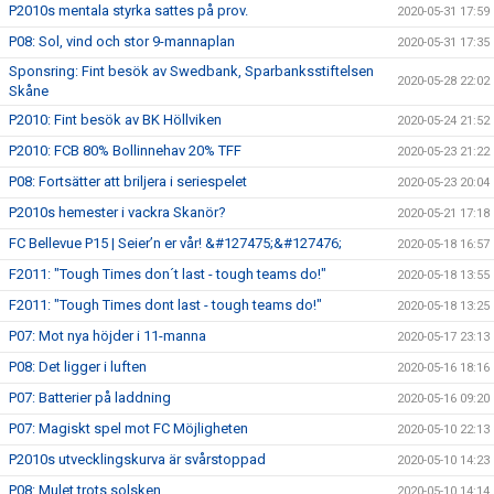
P2010s mentala styrka sattes på prov.
2020-05-31 17:59
P08: Sol, vind och stor 9-mannaplan
2020-05-31 17:35
Sponsring: Fint besök av Swedbank, Sparbanksstiftelsen
2020-05-28 22:02
Skåne
P2010: Fint besök av BK Höllviken
2020-05-24 21:52
P2010: FCB 80% Bollinnehav 20% TFF
2020-05-23 21:22
P08: Fortsätter att briljera i seriespelet
2020-05-23 20:04
P2010s hemester i vackra Skanör?
2020-05-21 17:18
FC Bellevue P15 | Seier’n er vår! &#127475;&#127476;
2020-05-18 16:57
F2011: "Tough Times don´t last - tough teams do!"
2020-05-18 13:55
F2011: "Tough Times dont last - tough teams do!"
2020-05-18 13:25
P07: Mot nya höjder i 11-manna
2020-05-17 23:13
P08: Det ligger i luften
2020-05-16 18:16
P07: Batterier på laddning
2020-05-16 09:20
P07: Magiskt spel mot FC Möjligheten
2020-05-10 22:13
P2010s utvecklingskurva är svårstoppad
2020-05-10 14:23
P08: Mulet trots solsken
2020-05-10 14:14