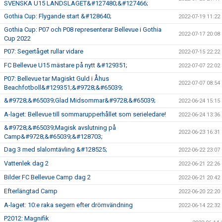
SVENSKA U15 LANDSLAGET&#127480;&#127466;
Gothia Cup: Flygande start &#128640;
2022-07-19 11:22
Gothia Cup: P07 och P08 representerar Bellevue i Gothia
2022-07-17 20:08
Cup 2022
P07: Segertåget rullar vidare
2022-07-15 22:22
FC Bellevue U15 mästare på nytt &#129351;
2022-07-07 22:02
P07: Bellevue tar Magiskt Guld i Åhus
2022-07-07 08:54
Beachfotboll&#129351;&#9728;&#65039;
&#9728;&#65039;Glad Midsommar&#9728;&#65039;
2022-06-24 15:15
A-laget: Bellevue till sommarupperhållet som serieledare!
2022-06-24 13:36
&#9728;&#65039;Magisk avslutning på
2022-06-23 16:31
Camp&#9728;&#65039;&#128703;
Dag 3 med slalomtävling &#128525;
2022-06-22 23:07
Vattenlek dag 2
2022-06-21 22:26
Bilder FC Bellevue Camp dag 2
2022-06-21 20:42
Efterlängtad Camp
2022-06-20 22:20
A-laget: 10:e raka segern efter drömvändning
2022-06-14 22:32
P2012: Magnifik