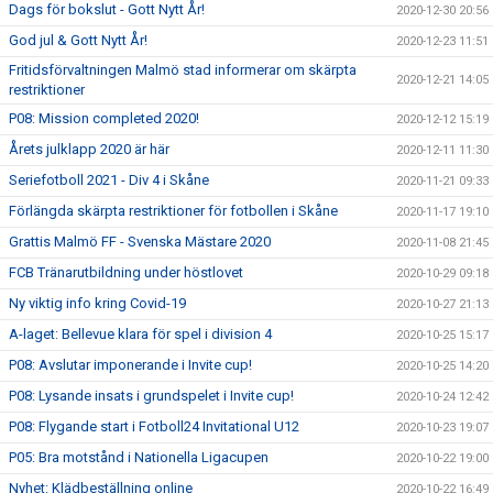
Dags för bokslut - Gott Nytt År!
2020-12-30 20:56
God jul & Gott Nytt År!
2020-12-23 11:51
Fritidsförvaltningen Malmö stad informerar om skärpta
2020-12-21 14:05
restriktioner
P08: Mission completed 2020!
2020-12-12 15:19
Årets julklapp 2020 är här
2020-12-11 11:30
Seriefotboll 2021 - Div 4 i Skåne
2020-11-21 09:33
Förlängda skärpta restriktioner för fotbollen i Skåne
2020-11-17 19:10
Grattis Malmö FF - Svenska Mästare 2020
2020-11-08 21:45
FCB Tränarutbildning under höstlovet
2020-10-29 09:18
Ny viktig info kring Covid-19
2020-10-27 21:13
A-laget: Bellevue klara för spel i division 4
2020-10-25 15:17
P08: Avslutar imponerande i Invite cup!
2020-10-25 14:20
P08: Lysande insats i grundspelet i Invite cup!
2020-10-24 12:42
P08: Flygande start i Fotboll24 Invitational U12
2020-10-23 19:07
P05: Bra motstånd i Nationella Ligacupen
2020-10-22 19:00
Nyhet: Klädbeställning online
2020-10-22 16:49