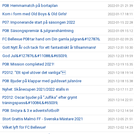
P08: Hemmamatch på bortaplan
2022-01-21 21:39
Kom i form med Old Boys & Old Girls!
2022-01-17 18:11
P07: Imponerande start på säsongen 2022
2022-01-15 22:28
P08: Säsongspremiär & julgranshämtning
2022-01-09 15:12
FC Bellevue P08 tar hand om Din gamla julgran&#127876;
2022-01-02 09:25
Gott Nytt År och tack för ett fantastiskt år tillsammans!
2021-12-31 10:30
God Jul&#127876;&#11088;&#65039;
2021-12-23 19:59
P08: Mission completed 2021!
2021-12-19 15:35
P2012: ”Ett spel utöver det vanliga”
2021-12-18 19:14
P08: Bjuder på klappar med guldsvart julsnöre
2021-12-18 15:38
Nyhet: Skånecupen 2021/2022 ställs in
2021-12-17 11:27
P2012: Oscar bjuder på ”Julfika” efter grymt
2021-12-14 22:51
träningspass&#10084;&#65039;
P08: Snöyra & 3:e adventsfotboll!
2021-12-12 14:54
Stort Grattis Malmö FF - Svenska Mästare 2021
2021-12-05 21:51
Vilket lyft för FC Bellevue!
2021-12-02 14:23