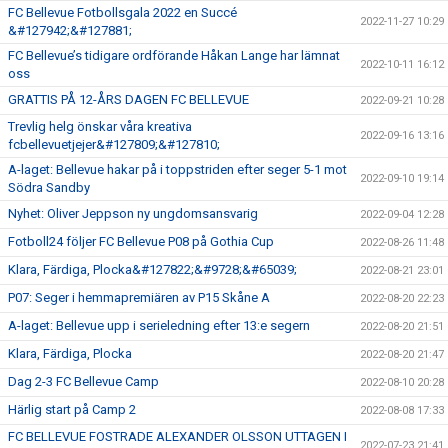
FC Bellevue Fotbollsgala 2022 en Succé
2022-11-27 10:29
&#127942;&#127881;
FC Bellevue’s tidigare ordförande Håkan Lange har lämnat
2022-10-11 16:12
oss
GRATTIS PÅ 12-ÅRS DAGEN FC BELLEVUE
2022-09-21 10:28
Trevlig helg önskar våra kreativa
2022-09-16 13:16
fcbellevuetjejer&#127809;&#127810;
A-laget: Bellevue hakar på i toppstriden efter seger 5-1 mot
2022-09-10 19:14
Södra Sandby
Nyhet: Oliver Jeppson ny ungdomsansvarig
2022-09-04 12:28
Fotboll24 följer FC Bellevue P08 på Gothia Cup
2022-08-26 11:48
Klara, Färdiga, Plocka&#127822;&#9728;&#65039;
2022-08-21 23:01
P07: Seger i hemmapremiären av P15 Skåne A
2022-08-20 22:23
A-laget: Bellevue upp i serieledning efter 13:e segern
2022-08-20 21:51
Klara, Färdiga, Plocka
2022-08-20 21:47
Dag 2-3 FC Bellevue Camp
2022-08-10 20:28
Härlig start på Camp 2
2022-08-08 17:33
FC BELLEVUE FOSTRADE ALEXANDER OLSSON UTTAGEN I
2022-07-23 21:41