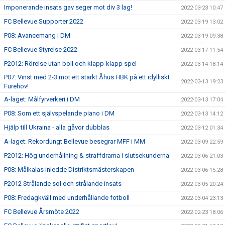
Imponerande insats gav seger mot div 3 lag!
2022-03-23 10:47
FC Bellevue Supporter 2022
2022-03-19 13:02
P08: Avancemang i DM
2022-03-19 09:38
FC Bellevue Styrelse 2022
2022-03-17 11:54
P2012: Rörelse utan boll och klapp-klapp spel
2022-03-14 18:14
P07: Vinst med 2-3 mot ett starkt Åhus HBK på ett idylliskt
2022-03-13 19:23
Furehov!
A-laget: Målfyrverkeri i DM
2022-03-13 17:04
P08: Som ett självspelande piano i DM
2022-03-13 14:12
Hjälp till Ukraina - alla gåvor dubblas
2022-03-12 01:34
A-laget: Rekordungt Bellevue besegrar MFF i MM
2022-03-09 22:59
P2012: Hög underhållning & straffdrama i slutsekunderna
2022-03-06 21:03
P08: Målkalas inledde Distriktsmästerskapen
2022-03-06 15:28
P2012 Strålande sol och strålande insats
2022-03-05 20:24
P08: Fredagkväll med underhållande fotboll
2022-03-04 23:13
FC Bellevue Årsmöte 2022
2022-02-23 18:06