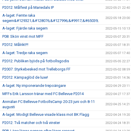
P2012: Målfest på Mariedals IP
2022-05-21 22:40
A-laget: Femte raka
2022-05-18 23:00
segern&#129321;&#128076;&#127996;&#9917;&#65039;
A-laget: Fjärde raka segern
2022-05-15 10:13
P08: Skön vinst mot MFF
2022-05-07 20:31
P2012: Målrikt!!!
2022-05-07 18:31
A-laget: Tredje raka segern
2022-05-07 17:40
P2012: Publiken bjöds på fotbollsgodis
2022-05-05 22:27
P2007: Styrkebesked mot Trelleborgs FF
2022-05-02 08:59
P2012: Kämpaglöd de luxe!
2022-05-01 14:36
A-laget: Ny imponerande trepoängare
2022-04-29 23:11
MFFs Erik Larsson tränar med FC Bellevue P2014
2022-04-27 17:37
Anmälan FC Bellevue FotbollsCamp 20-23 juni och 8-11
2022-04-25 14:21
augusti
A-laget: Modigt Bellevue visade klass mot BK Flagg
2022-04-24 19:20
P2012: Två matcher och två vinster
2022-04-24 18:31
P08: Läge lägga pennan efter läger-rapport