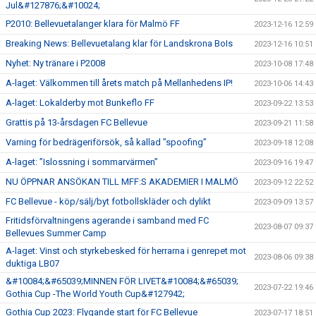
Jul&#127876;&#10024;
P2010: Bellevuetalanger klara för Malmö FF
2023-12-16 12:59
Breaking News: Bellevuetalang klar för Landskrona BoIs
2023-12-16 10:51
Nyhet: Ny tränare i P2008
2023-10-08 17:48
A-laget: Välkommen till årets match på Mellanhedens IP!
2023-10-06 14:43
A-laget: Lokalderby mot Bunkeflo FF
2023-09-22 13:53
Grattis på 13-årsdagen FC Bellevue
2023-09-21 11:58
Varning för bedrägeriförsök, så kallad ”spoofing”
2023-09-18 12:08
A-laget: ”Islossning i sommarvärmen”
2023-09-16 19:47
NU ÖPPNAR ANSÖKAN TILL MFF:S AKADEMIER I MALMÖ
2023-09-12 22:52
FC Bellevue - köp/sälj/byt fotbollskläder och dylikt
2023-09-09 13:57
Fritidsförvaltningens agerande i samband med FC
2023-08-07 09:37
Bellevues Summer Camp
A-laget: Vinst och styrkebesked för herrarna i genrepet mot
2023-08-06 09:38
duktiga LB07
&#10084;&#65039;MINNEN FÖR LIVET&#10084;&#65039;
2023-07-22 19:46
Gothia Cup -The World Youth Cup&#127942;
Gothia Cup 2023: Flygande start för FC Bellevue
2023-07-17 18:51