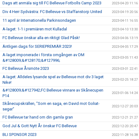
Dags att anmäla sig till FC Bellevue Fotbolls Camp 2023
2023-04-20 11:16
Div 4 Herr Sydvästra: FC Bellevue vs Staffanstorp United
2023-04-19 20:56
11 april är Internationella Parkinsondagen
2023-04-11 16:55
A-laget: 1-1 i premiären mot Kulladal
2023-04-10 13:30
FC Bellevue önskar alla en riktigt Glad Påsk!
2023-04-06 13:19
Äntligen dags för SERIEPREMIÄR 2023!
2023-04-05 17:29
A-laget imponerade i första omgången av DM
2023-03-05 11:43
&#128009;&#128170;&#127996;
FC Bellevue Årsmöte 2023
2023-03-01 22:41
A-laget: Alldeles lysande spel av Bellevue mot div 3 laget
2023-02-25 18:27
Nike!
&#128009;&#127942;FC Bellevue vinnare av Skånecupen
2023-01-06 14:24
P14
Skånecupskrällen, ”Som en saga, en David mot Goliat-
2022-12-27 20:03
seger”
FC Bellevue tar hand om din gamla gran
2022-12-21 21:27
God Jul & Gott Nytt År önskar FC Bellevue
2022-12-20 20:47
BLI SPONSOR 2023
2022-11-28 16:38