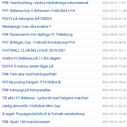
P08: Teambuilding i vackra Häckeberga naturreservat
2021-09-27 17:47
P07: Bellevue top 3 defensivt i Fotboll24 U14
2021-09-27 11:28
P2013 på naturgräs &#128525;
2021-09-26 21:16
Medaljregn över våra knattar !!
2021-09-26 16:37
P08: Rysarmatch mot duktiga FC Trelleborg
2021-09-25 15:21
P07: Äntligen Cup - Fotboll24 Invitational P14
2021-09-24 08:35
FOOTBALL CLUB BELLEVUE 2010-2021
2021-09-21 23:11
Grattis FC Bellevue på 11-års dagen!
2021-09-21 14:44
P2014: 5-manna serien tågar på
2021-09-20 11:06
P08: Fem-etta med ketchupeffekt
2021-09-19 18:59
P07:Ny poäng bärgad i P14 Skåne A
2021-09-19 18:46
P08: Kämpigt på Kämpavallen
2021-09-18 17:40
Till alla i FC Bellevue - Lycka till med helgens matcher!
2021-09-17 15:27
Härlig atmosfär i Höllviken Mini Cup
2021-09-12 22:07
A-laget: Propagandafotboll & fortsatt serieledning
2021-09-12 19:40
P08: Spel i 150 matchminuter!
2021-09-12 15:57