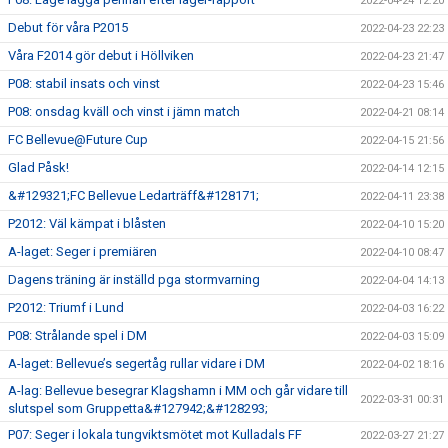
2022-04-24 12:20
Debut för våra P2015
2022-04-23 22:23
Våra F2014 gör debut i Höllviken
2022-04-23 21:47
P08: stabil insats och vinst
2022-04-23 15:46
P08: onsdag kväll och vinst i jämn match
2022-04-21 08:14
FC Bellevue@Future Cup
2022-04-15 21:56
Glad Påsk!
2022-04-14 12:15
&#129321;FC Bellevue Ledarträff&#128171;
2022-04-11 23:38
P2012: Väl kämpat i blåsten
2022-04-10 15:20
A-laget: Seger i premiären
2022-04-10 08:47
Dagens träning är inställd pga stormvarning
2022-04-04 14:13
P2012: Triumf i Lund
2022-04-03 16:22
P08: Strålande spel i DM
2022-04-03 15:09
A-laget: Bellevue’s segertåg rullar vidare i DM
2022-04-02 18:16
A-lag: Bellevue besegrar Klagshamn i MM och går vidare till
2022-03-31 00:31
slutspel som Gruppetta&#127942;&#128293;
P07: Seger i lokala tungviktsmötet mot Kulladals FF
2022-03-27 21:27