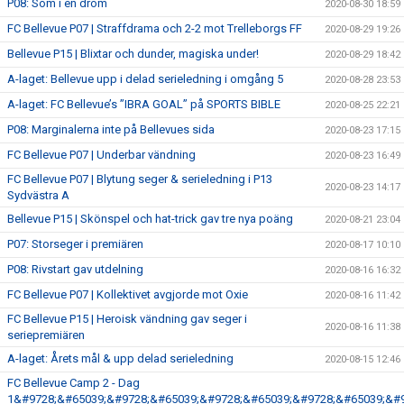
P08: Som i en dröm
2020-08-30 18:59
FC Bellevue P07 | Straffdrama och 2-2 mot Trelleborgs FF
2020-08-29 19:26
Bellevue P15 | Blixtar och dunder, magiska under!
2020-08-29 18:42
A-laget: Bellevue upp i delad serieledning i omgång 5
2020-08-28 23:53
A-laget: FC Bellevue’s ”IBRA GOAL” på SPORTS BIBLE
2020-08-25 22:21
P08: Marginalerna inte på Bellevues sida
2020-08-23 17:15
FC Bellevue P07 | Underbar vändning
2020-08-23 16:49
FC Bellevue P07 | Blytung seger & serieledning i P13
2020-08-23 14:17
Sydvästra A
Bellevue P15 | Skönspel och hat-trick gav tre nya poäng
2020-08-21 23:04
P07: Storseger i premiären
2020-08-17 10:10
P08: Rivstart gav utdelning
2020-08-16 16:32
FC Bellevue P07 | Kollektivet avgjorde mot Oxie
2020-08-16 11:42
FC Bellevue P15 | Heroisk vändning gav seger i
2020-08-16 11:38
seriepremiären
A-laget: Årets mål & upp delad serieledning
2020-08-15 12:46
FC Bellevue Camp 2 - Dag
1&#9728;&#65039;&#9728;&#65039;&#9728;&#65039;&#9728;&#65039;&#9