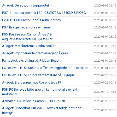
A-laget: Delad pott i toppmötet
2020-08-09 21:13
P07: 11-manna premiär i 30° C&#9728;&#65039;&#9969;
2020-08-08 16:00
F2011: ”FCB Camp Base” i Asmundtorp
2020-08-08 09:22
P07: Bra genrepsmöte i 9-manna
2020-08-07 23:46
P05: Pre Season Camp i Åhus 7-9
2020-08-07 23:05
augusti&#9728;&#65039;&#9969;
A-laget: Matchreferat i Sydsvenskan
2020-08-05 12:41
A-laget: Imponerande premiärseger på gräs
2020-08-04 23:42
Fantastisk avslutning på Ribban Beach
2020-08-04 22:46
FC Bellevue P15 | Stekhet offensiv avgjorde mot Höllviken
2020-08-01 22:58
FC Bellevue P15 | En bra värdemätare på Olympia
2020-07-26 19:46
A-laget: Bra genrep mot Rosengårds FF
2020-07-26 00:15
P08: FC Bellevue bjöd upp till kamp mot allsvenskt
2020-07-12 17:56
motstånd
Anmälan: FC Bellevue Camp 10-13 augusti
2020-06-29 10:13
A-laget: ”Underbar Grillkväll” - Mycket roligt, gott och
2020-06-23 08:06
trevligt!