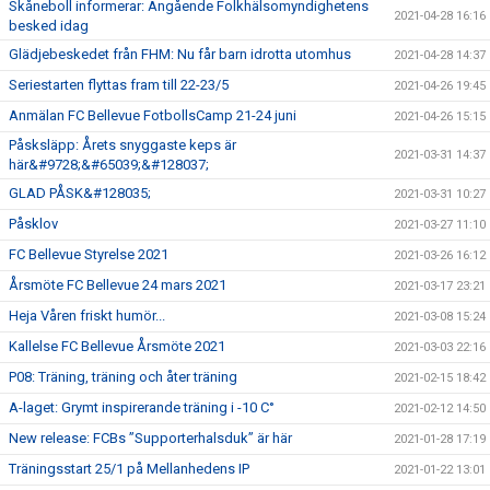
Skåneboll informerar: Angående Folkhälsomyndighetens
2021-04-28 16:16
besked idag
Glädjebeskedet från FHM: Nu får barn idrotta utomhus
2021-04-28 14:37
Seriestarten flyttas fram till 22-23/5
2021-04-26 19:45
Anmälan FC Bellevue FotbollsCamp 21-24 juni
2021-04-26 15:15
Påsksläpp: Årets snyggaste keps är
2021-03-31 14:37
här&#9728;&#65039;&#128037;
GLAD PÅSK&#128035;
2021-03-31 10:27
Påsklov
2021-03-27 11:10
FC Bellevue Styrelse 2021
2021-03-26 16:12
Årsmöte FC Bellevue 24 mars 2021
2021-03-17 23:21
Heja Våren friskt humör...
2021-03-08 15:24
Kallelse FC Bellevue Årsmöte 2021
2021-03-03 22:16
P08: Träning, träning och åter träning
2021-02-15 18:42
A-laget: Grymt inspirerande träning i -10 C°
2021-02-12 14:50
New release: FCBs ”Supporterhalsduk” är här
2021-01-28 17:19
Träningsstart 25/1 på Mellanhedens IP
2021-01-22 13:01