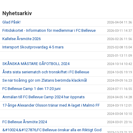
GÅBOLL
Nyhetsarkiv
PROJEKT
Glad Påsk!
2026-04-04 11:36
Fritidskortet - Information för medlemmar i FC Bellevue
2026-03-11 14:37
DOMARE
Kallelse Årsmöte 2026
2026-02-26 11:56
GYMKORT NORDIC WELLNESS
Intersport Skoutprovardag 4-5 mars
2025-02-08 15:04
2025-01-13 11:09
FYSTRÄNING
SKÅNSKA MÄSTARE GÅFOTBOLL 2024
2024-10-14 10:42
POLICY SOCIALA MEDIER
Årets sista seriematch och tronskiftet i FC Bellevue
2024-10-05 19:19
Se när tioåring gör om Zlatans berömda klackmål
2024-09-09 16:23
FRITIDSKORTET 2026
FC Bellevue Camp 1 den 17-20 juni
2024-07-11 16:55
Anmälan till FC Bellevue Camp 2024 har öppnats
2024-04-05 14:28
17-årige Alexander Olsson tränar med A-laget i Malmö FF
2024-03-19 12:01
2024-03-04 10:10
FC Bellevue Årsmöte 2024
2024-03-01 23:16
&#10024;&#127876;FC Bellevue önskar alla en Riktigt God
2023-12-23 21:22