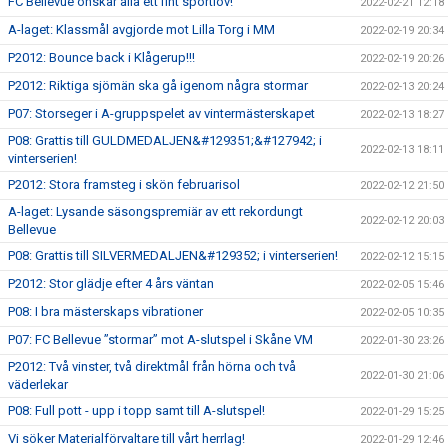
FC Bellevue önskar alla ett fint sportlov!
2022-02-21 12:18
A-laget: Klassmål avgjorde mot Lilla Torg i MM
2022-02-19 20:34
P2012: Bounce back i Klågerup!!!
2022-02-19 20:26
P2012: Riktiga sjömän ska gå igenom några stormar
2022-02-13 20:24
P07: Storseger i A-gruppspelet av vintermästerskapet
2022-02-13 18:27
P08: Grattis till GULDMEDALJEN&#129351;&#127942; i
2022-02-13 18:11
vinterserien!
P2012: Stora framsteg i skön februarisol
2022-02-12 21:50
A-laget: Lysande säsongspremiär av ett rekordungt
2022-02-12 20:03
Bellevue
P08: Grattis till SILVERMEDALJEN&#129352; i vinterserien!
2022-02-12 15:15
P2012: Stor glädje efter 4 års väntan
2022-02-05 15:46
P08: I bra mästerskaps vibrationer
2022-02-05 10:35
P07: FC Bellevue ”stormar” mot A-slutspel i Skåne VM
2022-01-30 23:26
P2012: Två vinster, två direktmål från hörna och två
2022-01-30 21:06
väderlekar
P08: Full pott - upp i topp samt till A-slutspel!
2022-01-29 15:25
Vi söker Materialförvaltare till vårt herrlag!
2022-01-29 12:46