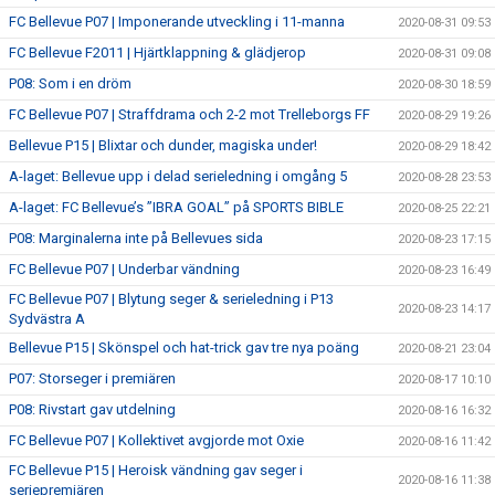
FC Bellevue P07 | Imponerande utveckling i 11-manna
2020-08-31 09:53
FC Bellevue F2011 | Hjärtklappning & glädjerop
2020-08-31 09:08
P08: Som i en dröm
2020-08-30 18:59
FC Bellevue P07 | Straffdrama och 2-2 mot Trelleborgs FF
2020-08-29 19:26
Bellevue P15 | Blixtar och dunder, magiska under!
2020-08-29 18:42
A-laget: Bellevue upp i delad serieledning i omgång 5
2020-08-28 23:53
A-laget: FC Bellevue’s ”IBRA GOAL” på SPORTS BIBLE
2020-08-25 22:21
P08: Marginalerna inte på Bellevues sida
2020-08-23 17:15
FC Bellevue P07 | Underbar vändning
2020-08-23 16:49
FC Bellevue P07 | Blytung seger & serieledning i P13
2020-08-23 14:17
Sydvästra A
Bellevue P15 | Skönspel och hat-trick gav tre nya poäng
2020-08-21 23:04
P07: Storseger i premiären
2020-08-17 10:10
P08: Rivstart gav utdelning
2020-08-16 16:32
FC Bellevue P07 | Kollektivet avgjorde mot Oxie
2020-08-16 11:42
FC Bellevue P15 | Heroisk vändning gav seger i
2020-08-16 11:38
seriepremiären