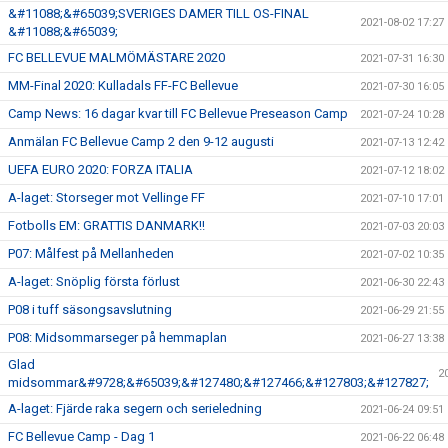
&#11088;&#65039;SVERIGES DAMER TILL OS-FINAL
2021-08-02 17:27
&#11088;&#65039;
FC BELLEVUE MALMÖMÄSTARE 2020
2021-07-31 16:30
MM-Final 2020: Kulladals FF-FC Bellevue
2021-07-30 16:05
Camp News: 16 dagar kvar till FC Bellevue Preseason Camp
2021-07-24 10:28
Anmälan FC Bellevue Camp 2 den 9-12 augusti
2021-07-13 12:42
UEFA EURO 2020: FORZA ITALIA
2021-07-12 18:02
A-laget: Storseger mot Vellinge FF
2021-07-10 17:01
Fotbolls EM: GRATTIS DANMARK!!
2021-07-03 20:03
P07: Målfest på Mellanheden
2021-07-02 10:35
A-laget: Snöplig första förlust
2021-06-30 22:43
P08 i tuff säsongsavslutning
2021-06-29 21:55
P08: Midsommarseger på hemmaplan
2021-06-27 13:38
Glad
2
midsommar&#9728;&#65039;&#127480;&#127466;&#127803;&#127827;
A-laget: Fjärde raka segern och serieledning
2021-06-24 09:51
FC Bellevue Camp - Dag 1
2021-06-22 06:48