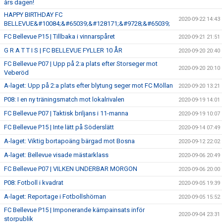
års dagen!
HAPPY BIRTHDAY FC
2020-09-22 14:43
BELLEVUE&#10084;&#65039;&#128171;&#9728;&#65039;
FC Bellevue P15 | Tillbaka i vinnarspåret
2020-09-21 21:51
G R A T T I S | FC BELLEVUE FYLLER 10 ÅR
2020-09-20 20:40
FC Bellevue P07 | Upp på 2:a plats efter Storseger mot
2020-09-20 20:10
Veberöd
A-laget: Upp på 2:a plats efter blytung seger mot FC Möllan
2020-09-20 13:21
P08: I en ny träningsmatch mot lokalrivalen
2020-09-19 14:01
FC Bellevue P07 | Taktisk briljans i 11-manna
2020-09-19 10:07
FC Bellevue P15 | Inte lätt på Söderslätt
2020-09-14 07:49
A-laget: Viktig bortapoäng bärgad mot Bosna
2020-09-12 22:02
A-laget: Bellevue visade mästarklass
2020-09-06 20:49
FC Bellevue P07 | VILKEN UNDERBAR MORGON
2020-09-06 20:00
P08: Fotboll i kvadrat
2020-09-05 19:39
A-laget: Reportage i Fotbollshörnan
2020-09-05 15:52
FC Bellevue P15 | Imponerande kämpainsats inför
2020-09-04 23:31
storpublik