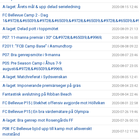
A-laget: Årets mål & upp delad serieledning
2020-08-15 12:46
FC Bellevue Camp 2 - Dag
1&#9728;&#65039;&#9728;&#65039;&#9728;&#65039;&#9728;&#65039;&#9
A-laget: Delad pott i toppmötet
2020-08-09 21:13
P07: 11-manna premiär i 30° C&#9728;&#65039;&#9969;
2020-08-08 16:00
F2011: ”FCB Camp Base” i Asmundtorp
2020-08-08 09:22
P07: Bra genrepsmöte i 9-manna
2020-08-07 23:46
P05: Pre Season Camp i Åhus 7-9
2020-08-07 23:05
augusti&#9728;&#65039;&#9969;
A-laget: Matchreferat i Sydsvenskan
2020-08-05 12:41
A-laget: Imponerande premiärseger på gräs
2020-08-04 23:42
Fantastisk avslutning på Ribban Beach
2020-08-04 22:46
FC Bellevue P15 | Stekhet offensiv avgjorde mot Höllviken
2020-08-01 22:58
FC Bellevue P15 | En bra värdemätare på Olympia
2020-07-26 19:46
A-laget: Bra genrep mot Rosengårds FF
2020-07-26 00:15
P08: FC Bellevue bjöd upp till kamp mot allsvenskt
2020-07-12 17:56
motstånd