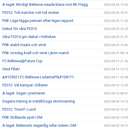
A-laget: Modigt Bellevue visade klass mot BK Flagg
2022-04-24 19:20
P2012: Två matcher och två vinster
2022-04-24 18:31
P08: Läge lägga pennan efter läger-rapport
2022-04-24 12:20
Debut för våra P2015
2022-04-23 22:23
Våra F2014 gör debut i Höllviken
2022-04-23 21:47
P08: stabil insats och vinst
2022-04-23 15:46
P08: onsdag kväll och vinst i jämn match
2022-04-21 08:14
FC Bellevue@Future Cup
2022-04-15 21:56
Glad Påsk!
2022-04-14 12:15
&#129321;FC Bellevue Ledarträff&#128171;
2022-04-11 23:38
P2012: Väl kämpat i blåsten
2022-04-10 15:20
A-laget: Seger i premiären
2022-04-10 08:47
Dagens träning är inställd pga stormvarning
2022-04-04 14:13
P2012: Triumf i Lund
2022-04-03 16:22
P08: Strålande spel i DM
2022-04-03 15:09
A-laget: Bellevue’s segertåg rullar vidare i DM
2022-04-02 18:16