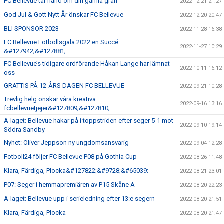
FC Bellevue tar hand om din gamla gran
2022-12-21 21:27
God Jul & Gott Nytt År önskar FC Bellevue
2022-12-20 20:47
BLI SPONSOR 2023
2022-11-28 16:38
FC Bellevue Fotbollsgala 2022 en Succé
2022-11-27 10:29
&#127942;&#127881;
FC Bellevue’s tidigare ordförande Håkan Lange har lämnat
2022-10-11 16:12
oss
GRATTIS PÅ 12-ÅRS DAGEN FC BELLEVUE
2022-09-21 10:28
Trevlig helg önskar våra kreativa
2022-09-16 13:16
fcbellevuetjejer&#127809;&#127810;
A-laget: Bellevue hakar på i toppstriden efter seger 5-1 mot
2022-09-10 19:14
Södra Sandby
Nyhet: Oliver Jeppson ny ungdomsansvarig
2022-09-04 12:28
Fotboll24 följer FC Bellevue P08 på Gothia Cup
2022-08-26 11:48
Klara, Färdiga, Plocka&#127822;&#9728;&#65039;
2022-08-21 23:01
P07: Seger i hemmapremiären av P15 Skåne A
2022-08-20 22:23
A-laget: Bellevue upp i serieledning efter 13:e segern
2022-08-20 21:51
Klara, Färdiga, Plocka
2022-08-20 21:47