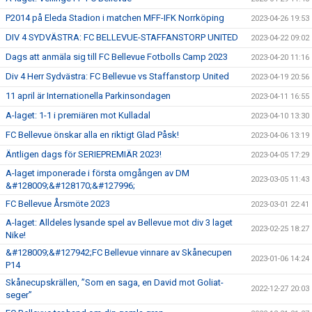
P2014 på Eleda Stadion i matchen MFF-IFK Norrköping
2023-04-26 19:53
DIV 4 SYDVÄSTRA: FC BELLEVUE-STAFFANSTORP UNITED
2023-04-22 09:02
Dags att anmäla sig till FC Bellevue Fotbolls Camp 2023
2023-04-20 11:16
Div 4 Herr Sydvästra: FC Bellevue vs Staffanstorp United
2023-04-19 20:56
11 april är Internationella Parkinsondagen
2023-04-11 16:55
A-laget: 1-1 i premiären mot Kulladal
2023-04-10 13:30
FC Bellevue önskar alla en riktigt Glad Påsk!
2023-04-06 13:19
Äntligen dags för SERIEPREMIÄR 2023!
2023-04-05 17:29
A-laget imponerade i första omgången av DM
2023-03-05 11:43
&#128009;&#128170;&#127996;
FC Bellevue Årsmöte 2023
2023-03-01 22:41
A-laget: Alldeles lysande spel av Bellevue mot div 3 laget
2023-02-25 18:27
Nike!
&#128009;&#127942;FC Bellevue vinnare av Skånecupen
2023-01-06 14:24
P14
Skånecupskrällen, ”Som en saga, en David mot Goliat-
2022-12-27 20:03
seger”