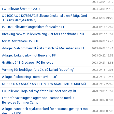
2024-03-04 10:10
FC Bellevue Årsmöte 2024
2024-03-01 23:16
&#10024;&#127876;FC Bellevue önskar alla en Riktigt God
2023-12-23 21:22
Jul&#127876;&#10024;
P2010: Bellevuetalanger klara för Malmö FF
2023-12-16 12:59
Breaking News: Bellevuetalang klar för Landskrona BoIs
2023-12-16 10:51
Nyhet: Ny tränare i P2008
2023-10-08 17:48
A-laget: Välkommen till årets match på Mellanhedens IP!
2023-10-06 14:43
A-laget: Lokalderby mot Bunkeflo FF
2023-09-22 13:53
Grattis på 13-årsdagen FC Bellevue
2023-09-21 11:58
Varning för bedrägeriförsök, så kallad ”spoofing”
2023-09-18 12:08
A-laget: ”Islossning i sommarvärmen”
2023-09-16 19:47
NU ÖPPNAR ANSÖKAN TILL MFF:S AKADEMIER I MALMÖ
2023-09-12 22:52
FC Bellevue - köp/sälj/byt fotbollskläder och dylikt
2023-09-09 13:57
Fritidsförvaltningens agerande i samband med FC
2023-08-07 09:37
Bellevues Summer Camp
A-laget: Vinst och styrkebesked för herrarna i genrepet mot
2023-08-06 09:38
duktiga LB07