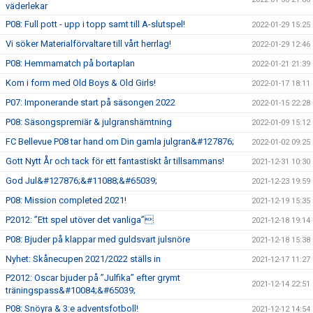
väderlekar
P08: Full pott - upp i topp samt till A-slutspel!
2022-01-29 15:25
Vi söker Materialförvaltare till vårt herrlag!
2022-01-29 12:46
P08: Hemmamatch på bortaplan
2022-01-21 21:39
Kom i form med Old Boys & Old Girls!
2022-01-17 18:11
P07: Imponerande start på säsongen 2022
2022-01-15 22:28
P08: Säsongspremiär & julgranshämtning
2022-01-09 15:12
FC Bellevue P08 tar hand om Din gamla julgran&#127876;
2022-01-02 09:25
Gott Nytt År och tack för ett fantastiskt år tillsammans!
2021-12-31 10:30
God Jul&#127876;&#11088;&#65039;
2021-12-23 19:59
P08: Mission completed 2021!
2021-12-19 15:35
P2012: ”Ett spel utöver det vanliga”
2021-12-18 19:14
P08: Bjuder på klappar med guldsvart julsnöre
2021-12-18 15:38
Nyhet: Skånecupen 2021/2022 ställs in
2021-12-17 11:27
P2012: Oscar bjuder på ”Julfika” efter grymt
2021-12-14 22:51
träningspass&#10084;&#65039;
P08: Snöyra & 3:e adventsfotboll!
2021-12-12 14:54