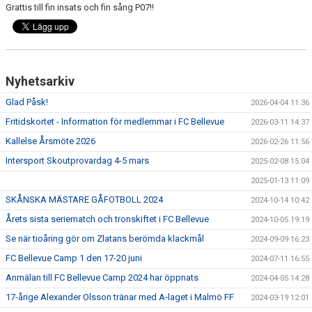
Grattis till fin insats och fin sång P07!!
GÅBOLL
PROJEKT
DOMARE
Nyhetsarkiv
Glad Påsk!
2026-04-04 11:36
GYMKORT NORDIC WELLNESS
Fritidskortet - Information för medlemmar i FC Bellevue
2026-03-11 14:37
FYSTRÄNING
Kallelse Årsmöte 2026
2026-02-26 11:56
Intersport Skoutprovardag 4-5 mars
2025-02-08 15:04
POLICY SOCIALA MEDIER
2025-01-13 11:09
FRITIDSKORTET 2026
SKÅNSKA MÄSTARE GÅFOTBOLL 2024
2024-10-14 10:42
Årets sista seriematch och tronskiftet i FC Bellevue
2024-10-05 19:19
Se när tioåring gör om Zlatans berömda klackmål
2024-09-09 16:23
FC Bellevue Camp 1 den 17-20 juni
2024-07-11 16:55
Anmälan till FC Bellevue Camp 2024 har öppnats
2024-04-05 14:28
17-årige Alexander Olsson tränar med A-laget i Malmö FF
2024-03-19 12:01