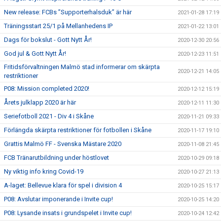
New release: FCBs ”Supporterhalsduk” är här
2021-01-28 17:19
Träningsstart 25/1 på Mellanhedens IP
2021-01-22 13:01
Dags för bokslut - Gott Nytt År!
2020-12-30 20:56
God jul & Gott Nytt År!
2020-12-23 11:51
Fritidsförvaltningen Malmö stad informerar om skärpta
2020-12-21 14:05
restriktioner
P08: Mission completed 2020!
2020-12-12 15:19
Årets julklapp 2020 är här
2020-12-11 11:30
Seriefotboll 2021 - Div 4 i Skåne
2020-11-21 09:33
Förlängda skärpta restriktioner för fotbollen i Skåne
2020-11-17 19:10
Grattis Malmö FF - Svenska Mästare 2020
2020-11-08 21:45
FCB Tränarutbildning under höstlovet
2020-10-29 09:18
Ny viktig info kring Covid-19
2020-10-27 21:13
A-laget: Bellevue klara för spel i division 4
2020-10-25 15:17
P08: Avslutar imponerande i Invite cup!
2020-10-25 14:20
P08: Lysande insats i grundspelet i Invite cup!
2020-10-24 12:42