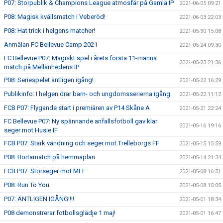
P07: Storpublik & Champions League atmosfär på Gamla IP
2021-06-05 09:21
P08: Magisk kvällsmatch i Veberöd!
2021-06-03 22:03
P08: Hat trick i helgens matcher!
2021-05-30 15:08
Anmälan FC Bellevue Camp 2021
2021-05-24 09:30
FC Bellevue P07: Magiskt spel i årets första 11-manna
2021-05-23 21:36
match på Mellanhedens IP
P08: Seriespelet äntligen igång!
2021-05-22 16:29
Publikinfo: I helgen drar barn- och ungdomsserierna igång
2021-05-22 11:12
FCB P07: Flygande start i premiären av P14 Skåne A
2021-05-21 22:24
FC Bellevue P07: Ny spännande anfallsfotboll gav klar
2021-05-16 19:16
seger mot Husie IF
FCB P07: Stark vändning och seger mot Trelleborgs FF
2021-05-15 15:59
P08: Bortamatch på hemmaplan
2021-05-14 21:34
FCB P07: Storseger mot MFF
2021-05-08 16:51
P08: Run To You
2021-05-08 15:05
P07: ÄNTLIGEN IGÅNG!!!!
2021-05-01 18:34
P08 demonstrerar fotbollsglädje 1 maj!
2021-05-01 16:47