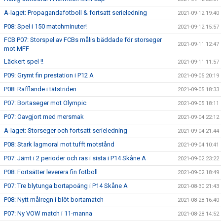
A-laget: Propagandafotboll & fortsatt serieledning
2021-09-12 19:40
P08: Spel i 150 matchminuter!
2021-09-12 15:57
FCB P07: Storspel av FCBs målis bäddade för storseger
2021-09-11 12:47
mot MFF
Läckert spel !!
2021-09-11 11:57
P09: Grymt fin prestation i P12 A
2021-09-05 20:19
P08: Rafflande i tätstriden
2021-09-05 18:33
P07: Bortaseger mot Olympic
2021-09-05 18:11
P07: Oavgjort med mersmak
2021-09-04 22:12
A-laget: Storseger och fortsatt serieledning
2021-09-04 21:44
P08: Stark lagmoral mot tufft motstånd
2021-09-04 10:41
P07: Jämt i 2 perioder och ras i sista i P14 Skåne A
2021-09-02 23:22
P08: Fortsätter leverera fin fotboll
2021-09-02 18:49
P07: Tre blytunga bortapoäng i P14 Skåne A
2021-08-30 21:43
P08: Nytt målregn i blöt bortamatch
2021-08-28 16:40
P07: Ny VOW match i 11-manna
2021-08-28 14:52