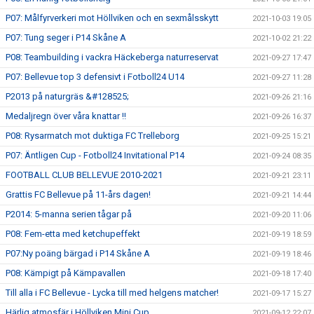
P07: Målfyrverkeri mot Höllviken och en sexmålsskytt
2021-10-03 19:05
P07: Tung seger i P14 Skåne A
2021-10-02 21:22
P08: Teambuilding i vackra Häckeberga naturreservat
2021-09-27 17:47
P07: Bellevue top 3 defensivt i Fotboll24 U14
2021-09-27 11:28
P2013 på naturgräs &#128525;
2021-09-26 21:16
Medaljregn över våra knattar !!
2021-09-26 16:37
P08: Rysarmatch mot duktiga FC Trelleborg
2021-09-25 15:21
P07: Äntligen Cup - Fotboll24 Invitational P14
2021-09-24 08:35
FOOTBALL CLUB BELLEVUE 2010-2021
2021-09-21 23:11
Grattis FC Bellevue på 11-års dagen!
2021-09-21 14:44
P2014: 5-manna serien tågar på
2021-09-20 11:06
P08: Fem-etta med ketchupeffekt
2021-09-19 18:59
P07:Ny poäng bärgad i P14 Skåne A
2021-09-19 18:46
P08: Kämpigt på Kämpavallen
2021-09-18 17:40
Till alla i FC Bellevue - Lycka till med helgens matcher!
2021-09-17 15:27
Härlig atmosfär i Höllviken Mini Cup
2021-09-12 22:07