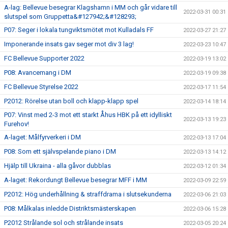
A-lag: Bellevue besegrar Klagshamn i MM och går vidare till
2022-03-31 00:31
slutspel som Gruppetta&#127942;&#128293;
P07: Seger i lokala tungviktsmötet mot Kulladals FF
2022-03-27 21:27
Imponerande insats gav seger mot div 3 lag!
2022-03-23 10:47
FC Bellevue Supporter 2022
2022-03-19 13:02
P08: Avancemang i DM
2022-03-19 09:38
FC Bellevue Styrelse 2022
2022-03-17 11:54
P2012: Rörelse utan boll och klapp-klapp spel
2022-03-14 18:14
P07: Vinst med 2-3 mot ett starkt Åhus HBK på ett idylliskt
2022-03-13 19:23
Furehov!
A-laget: Målfyrverkeri i DM
2022-03-13 17:04
P08: Som ett självspelande piano i DM
2022-03-13 14:12
Hjälp till Ukraina - alla gåvor dubblas
2022-03-12 01:34
A-laget: Rekordungt Bellevue besegrar MFF i MM
2022-03-09 22:59
P2012: Hög underhållning & straffdrama i slutsekunderna
2022-03-06 21:03
P08: Målkalas inledde Distriktsmästerskapen
2022-03-06 15:28
P2012 Strålande sol och strålande insats
2022-03-05 20:24