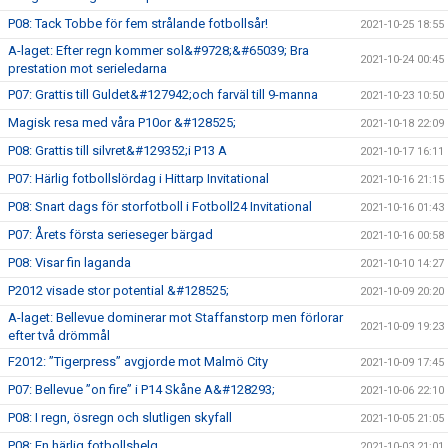
P08: Tack Tobbe för fem strålande fotbollsår!
2021-10-25 18:55
A-laget: Efter regn kommer sol&#9728;&#65039; Bra
2021-10-24 00:45
prestation mot serieledarna
P07: Grattis till Guldet&#127942;och farväl till 9-manna
2021-10-23 10:50
Magisk resa med våra P10or &#128525;
2021-10-18 22:09
P08: Grattis till silvret&#129352;i P13 A
2021-10-17 16:11
P07: Härlig fotbollslördag i Hittarp Invitational
2021-10-16 21:15
P08: Snart dags för storfotboll i Fotboll24 Invitational
2021-10-16 01:43
P07: Årets första serieseger bärgad
2021-10-16 00:58
P08: Visar fin laganda
2021-10-10 14:27
P2012 visade stor potential &#128525;
2021-10-09 20:20
A-laget: Bellevue dominerar mot Staffanstorp men förlorar
2021-10-09 19:23
efter två drömmål
F2012: ”Tigerpress” avgjorde mot Malmö City
2021-10-09 17:45
P07: Bellevue ”on fire” i P14 Skåne A&#128293;
2021-10-06 22:10
P08: I regn, ösregn och slutligen skyfall
2021-10-05 21:05
P08: En härlig fotbollshelg
2021-10-03 21:01