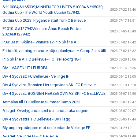
&#10084;&#65039;MINNEN FÖR LIVET&#10084;&#65039;
2023-07-22 19:46
Gothia Cup -The World Youth Cup&#127942;
Gothia Cup 2023: Flygande start för FC Bellevue
2023-07-17 18:51
P2010: &#127942;Vinnare Åhus Beach Fotboll
2023-07-05 18:43
2023&#127942;
P08: Bäst i Skåne - Vinnare av P15 Skåne A
2023-07-02 17:42
Fritidsförvaltningen chockhöjer planhyran – Camp 2 inställt
2023-07-02 16:32
P16 Skåne A: FC Bellevue - FC Trelleborg 18-1
2023-05-28 16:06
DM - VÄGEN UT I EUROPA
2023-05-16 08:36
Div 4 Sydväst: FC Bellevue - Vellinge IF
2023-05-12 16:05
Div 4 Sydväst: Bosnien Herzegovinas SK- FC Bellevue
2023-05-10 16:10
Div 4 Sydväst: BOSNIEN HERZEGOVINAS SK- FC BELLEVUE
2023-05-07 19:50
Anmälan till FC Bellevue Summer Camp 2023
2023-05-07 19:47
A-laget: Övertygande spel och andra raka segern
2023-05-07 09:07
Div 4 Sydvästra: FC Bellevue - BK Flagg
2023-05-05 17:44
Blytung trepoängare mot serieledande Vellinge FF
2023-04-29 19:11
A-laget: Vellinge FF-FC Bellevue
2023-04-29 11:48