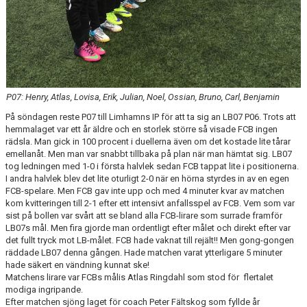
KLÄDBESTÄLLNING
SPONSORER
KLUBBMAGASIN
P07: Henry, Atlas, Lovisa, Erik, Julian, Noel, Ossian, Bruno, Carl, Benjamin
NATIONELLA SPELFORMER
På söndagen reste P07 till Limhamns IP för att ta sig an LB07 P06. Trots att
hemmalaget var ett år äldre och en storlek större så visade FCB ingen
rädsla. Man gick in 100 procent i duellerna även om det kostade lite tårar
PROVTRÄNING
emellanåt. Men man var snabbt tillbaka på plan när man hämtat sig. LB07
tog ledningen med 1-0 i första halvlek sedan FCB tappat lite i positionerna.
SKADEBEHANDLING
I andra halvlek blev det lite oturligt 2-0 när en hörna styrdes in av en egen
FCB-spelare. Men FCB gav inte upp och med 4 minuter kvar av matchen
kom kvitteringen till 2-1 efter ett intensivt anfallsspel av FCB. Vem som var
VÄRDEGRUND
sist på bollen var svårt att se bland alla FCB-lirare som surrade framför
LB07s mål. Men fira gjorde man ordentligt efter målet och direkt efter var
FOTBOLLSCAMP 2026
det fullt tryck mot LB-målet. FCB hade vaknat till rejält!! Men gong-gongen
räddade LB07 denna gången. Hade matchen varat ytterligare 5 minuter
TRÄNARUTBILDNING
hade säkert en vändning kunnat ske!
Matchens lirare var FCBs målis Atlas Ringdahl som stod för flertalet
modiga ingripande.
SUPPORTERPRYLAR
Efter matchen sjöng laget för coach Peter Fältskog som fyllde år