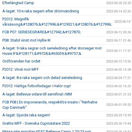
Efterlängtad Camp
2022-06-20 22:20
A-laget: 10:e raka segern efter drömvändning
2022-06-14 22:32
P2012: Magnifik
2022-06-14 
vårsäsong&#128076;&#127996;&#129321;&#128076;&#127996;
FCB P07: SERIESEGRARE&#127942;&#127870;
2022-06-12 20:24
P08: Stabil vinst mot Hyllie IK
2022-06-11 21:46
A-laget: 9 raka segrar och serieledning efter storseger mot
2022-06-11 17:37
Husie IF&#128171;&#9728;&#65039;&#9757;&
Ordföranden har ordet
2022-06-10 13:26
P2012: Vinst mot MFF
2022-06-05 15:28
A-laget: 8:e raka segern och delad serieledning
2022-06-04 17:21
P2012: Härliga fotbollsdagar i Halör cup!
2022-06-02 16:25
A-laget: Bellevue vidare till semifinal i MM
2022-06-01 21:53
FCB P08 | En imponerande, respektlös insats i ”Nørhalne
2022-06-01 09:20
Cup Danmark”
A-laget: Sjunde raka segern!
2022-05-29 19:39
Grattis MFF - Svenska Cupmästare 2022
2022-05-26 19:44
Missa inte anmälan till FC Bellevue Camp 1 20-23 juni
2022-05-26 19:37