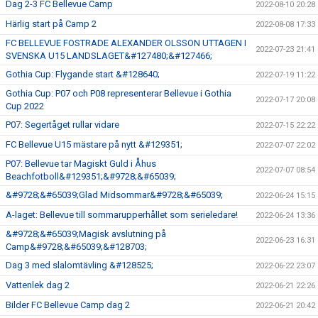
Dag 2-3 FC Bellevue Camp
2022-08-10 20:28
Härlig start på Camp 2
2022-08-08 17:33
FC BELLEVUE FOSTRADE ALEXANDER OLSSON UTTAGEN I
2022-07-23 21:41
SVENSKA U15 LANDSLAGET&#127480;&#127466;
Gothia Cup: Flygande start &#128640;
2022-07-19 11:22
Gothia Cup: P07 och P08 representerar Bellevue i Gothia
2022-07-17 20:08
Cup 2022
P07: Segertåget rullar vidare
2022-07-15 22:22
FC Bellevue U15 mästare på nytt &#129351;
2022-07-07 22:02
P07: Bellevue tar Magiskt Guld i Åhus
2022-07-07 08:54
Beachfotboll&#129351;&#9728;&#65039;
&#9728;&#65039;Glad Midsommar&#9728;&#65039;
2022-06-24 15:15
A-laget: Bellevue till sommarupperhållet som serieledare!
2022-06-24 13:36
&#9728;&#65039;Magisk avslutning på
2022-06-23 16:31
Camp&#9728;&#65039;&#128703;
Dag 3 med slalomtävling &#128525;
2022-06-22 23:07
Vattenlek dag 2
2022-06-21 22:26
Bilder FC Bellevue Camp dag 2
2022-06-21 20:42