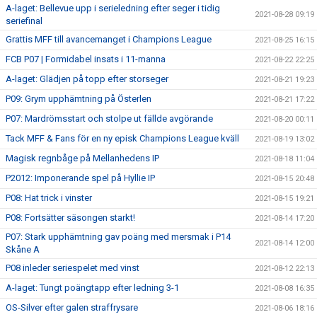
A-laget: Bellevue upp i serieledning efter seger i tidig
2021-08-28 09:19
seriefinal
Grattis MFF till avancemanget i Champions League
2021-08-25 16:15
FCB P07 | Formidabel insats i 11-manna
2021-08-22 22:25
A-laget: Glädjen på topp efter storseger
2021-08-21 19:23
P09: Grym upphämtning på Österlen
2021-08-21 17:22
P07: Mardrömsstart och stolpe ut fällde avgörande
2021-08-20 00:11
Tack MFF & Fans för en ny episk Champions League kväll
2021-08-19 13:02
Magisk regnbåge på Mellanhedens IP
2021-08-18 11:04
P2012: Imponerande spel på Hyllie IP
2021-08-15 20:48
P08: Hat trick i vinster
2021-08-15 19:21
P08: Fortsätter säsongen starkt!
2021-08-14 17:20
P07: Stark upphämtning gav poäng med mersmak i P14
2021-08-14 12:00
Skåne A
P08 inleder seriespelet med vinst
2021-08-12 22:13
A-laget: Tungt poängtapp efter ledning 3-1
2021-08-08 16:35
OS-Silver efter galen straffrysare
2021-08-06 18:16