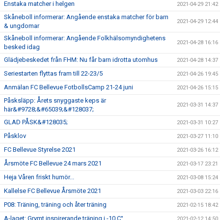
Enstaka matcher i helgen
2021-04-29 21:42
Skåneboll informerar: Angående enstaka matcher för barn
2021-04-29 12:44
& ungdomar
Skåneboll informerar: Angående Folkhälsomyndighetens
2021-04-28 16:16
besked idag
Glädjebeskedet från FHM: Nu får barn idrotta utomhus
2021-04-28 14:37
Seriestarten flyttas fram till 22-23/5
2021-04-26 19:45
Anmälan FC Bellevue FotbollsCamp 21-24 juni
2021-04-26 15:15
Påsksläpp: Årets snyggaste keps är
2021-03-31 14:37
här&#9728;&#65039;&#128037;
GLAD PÅSK&#128035;
2021-03-31 10:27
Påsklov
2021-03-27 11:10
FC Bellevue Styrelse 2021
2021-03-26 16:12
Årsmöte FC Bellevue 24 mars 2021
2021-03-17 23:21
Heja Våren friskt humör...
2021-03-08 15:24
Kallelse FC Bellevue Årsmöte 2021
2021-03-03 22:16
P08: Träning, träning och åter träning
2021-02-15 18:42
A-laget: Grymt inspirerande träning i -10 C°
2021-02-12 14:50