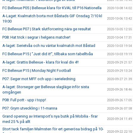
FC Bellevue P05 | Bellevue klara för KVAL till P16 Nationella
2020-10-08 14:02
A-Laget: Kvalmatch borta mot Båstads GIF Onsdag 7/10 kl
2020-10-06 13:42
19:00
FC Bellevue P07 | Stark slutforcering nära ge resultat
2020-10-05 12:55
P08: Hat trick i segrar i helgens matcher!
2020-10-04 17:31
A-laget: Serietvåa och nu väntar kvalmatch mot Båstad
2020-10-03 19:54
FC Bellevue P15 | ”Just did it!”, tillbaka som tabelltvåa
2020-10-03 19:19
A-laget: Grattis Bellevue - klara för kval div 4!!
2020-09-29 21:57
FC Bellevue P15 | Monday Night Football
2020-09-29 13:24
P07: Seger mot MFF och upp i serieledning
2020-09-27 21:39
A-laget: Storseger ger Bellevue slagläge inför sista
2020-09-26 18:46
omgången
P08: Full pott - upp i topp!
2020-09-26 17:05
P07: Grym utveckling i 11-manna
2020-09-26 07:58
Grand opening av Intersport’s nya butik på Mobilia - firar
2020-09-24 11:49
med 25 % på allt
Stort tack familjen Malmsten för ert generösa bidrag på 10-
2020-09-22 22:10