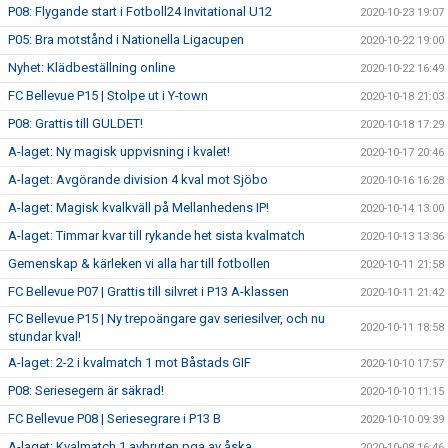
P08: Flygande start i Fotboll24 Invitational U12
2020-10-23 19:07
P05: Bra motstånd i Nationella Ligacupen
2020-10-22 19:00
Nyhet: Klädbeställning online
2020-10-22 16:49
FC Bellevue P15 | Stolpe ut i Y-town
2020-10-18 21:03
P08: Grattis till GULDET!
2020-10-18 17:29
A-laget: Ny magisk uppvisning i kvalet!
2020-10-17 20:46
A-laget: Avgörande division 4 kval mot Sjöbo
2020-10-16 16:28
A-laget: Magisk kvalkväll på Mellanhedens IP!
2020-10-14 13:00
A-laget: Timmar kvar till rykande het sista kvalmatch
2020-10-13 13:36
Gemenskap & kärleken vi alla har till fotbollen
2020-10-11 21:58
FC Bellevue P07 | Grattis till silvret i P13 A-klassen
2020-10-11 21:42
FC Bellevue P15 | Ny trepoängare gav seriesilver, och nu
2020-10-11 18:58
stundar kval!
A-laget: 2-2 i kvalmatch 1 mot Båstads GIF
2020-10-10 17:57
P08: Seriesegern är säkrad!
2020-10-10 11:15
FC Bellevue P08 | Seriesegrare i P13 B
2020-10-10 09:39
A-laget: Kvalmatch 1 avbruten pga av åska
2020-10-08 16:46