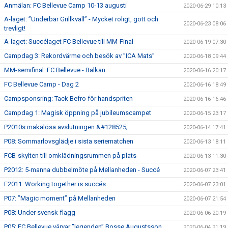
Anmälan: FC Bellevue Camp 10-13 augusti
2020-06-29 10:13
A-laget: ”Underbar Grillkväll” - Mycket roligt, gott och
2020-06-23 08:06
trevligt!
A-laget: Succélaget FC Bellevue till MM-Final
2020-06-19 07:30
Campdag 3: Rekordvärme och besök av ”ICA Mats”
2020-06-18 09:44
MM-semifinal: FC Bellevue - Balkan
2020-06-16 20:17
FC Bellevue Camp - Dag 2
2020-06-16 18:49
Campsponsring: Tack Befro för handspriten
2020-06-16 16:46
Campdag 1: Magisk öppning på jubileumscampet
2020-06-15 23:17
P2010s makalösa avslutningen &#128525;
2020-06-14 17:41
P08: Sommarlovsglädje i sista seriematchen
2020-06-13 18:11
FCB-skylten till omklädningsrummen på plats
2020-06-13 11:30
P2012: 5-manna dubbelmöte på Mellanheden - Succé
2020-06-07 23:41
F2011: Working together is succés
2020-06-07 23:01
P07: ”Magic moment” på Mellanheden
2020-06-07 21:54
P08: Under svensk flagg
2020-06-06 20:19
P05: FC Bellevue värvar ”legenden” Bosse Augustsson
2020-06-04 21:19