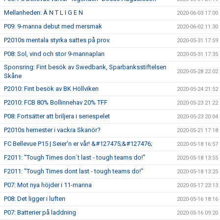
Mellanheden: Ä N T L I G E N
2020-06-03 17:00
P09: 9-manna debut med mersmak
2020-06-02 11:30
P2010s mentala styrka sattes på prov.
2020-05-31 17:59
P08: Sol, vind och stor 9-mannaplan
2020-05-31 17:35
Sponsring: Fint besök av Swedbank, Sparbanksstiftelsen
2020-05-28 22:02
Skåne
P2010: Fint besök av BK Höllviken
2020-05-24 21:52
P2010: FCB 80% Bollinnehav 20% TFF
2020-05-23 21:22
P08: Fortsätter att briljera i seriespelet
2020-05-23 20:04
P2010s hemester i vackra Skanör?
2020-05-21 17:18
FC Bellevue P15 | Seier’n er vår! &#127475;&#127476;
2020-05-18 16:57
F2011: "Tough Times don´t last - tough teams do!"
2020-05-18 13:55
F2011: "Tough Times dont last - tough teams do!"
2020-05-18 13:25
P07: Mot nya höjder i 11-manna
2020-05-17 23:13
P08: Det ligger i luften
2020-05-16 18:16
P07: Batterier på laddning
2020-05-16 09:20