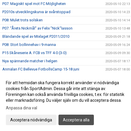
P07: Magiskt spel mot FC Möjligheten
2020-05-10 22:13
P2010s utvecklingskurva är svårstoppad
2020-05-10 14:23
P08: Mulet trots solsken
2020-05-10 14:14
P07: ”Årets Nickmål” av Felix ”Nick”lasson
2020-05-10 13:48
Bländande spel av Mixlaget P2011/2010
2020-05-09 21:18
P08: Stort bollinnehav i 9-manna
2020-05-09 16:24
P15 Skåneserie A: FCB vs TFF 4-0 (3-0)
2020-05-09 09:30
Nya spännande matcher i helgen
2020-05-07 18:17
Anmälan FC Bellevue FotbollsCamp 15-18 juni
2020-05-07 18:00
P2010 fortsätter sin utvecklingsresa
2020-05-03 23:04
För att hemsidan ska fungera korrekt använder vi nödvändiga
P2007: Imponerande comeback mot Gislöv P15
2020-05-03 17:50
cookies från SportAdmin. Dessa går inte att stänga av.
P08: Visar olympisk klass
Föreningen kan också använda frivilliga cookies, t.ex. för statistik
2020-05-03 15:29
eller marknadsföring. Du väljer själv om du vill acceptera dessa.
F2011: Spelglädje mot Linero IF och hattrick av Nia
2020-05-02 18:38
Anpassa dina val
P07: Bländande ungdomsfotboll på 1:a maj
2020-05-01 22:35
Trevlig Valborg!
2020-04-30 21:34
Acceptera nödvändiga
Acceptera alla
P07: Spelglädje mot FC Rosengård
2020-04-26 17:58