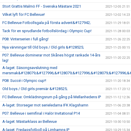
Stort Grattis Malmö FF - Svenska Mästare 2021
2021-12-05 21:51
Vilket lyft för FC Bellevue!
2021-12-02 14:23
FC Bellevue Fotbollsgala på första advent&#127942;
2021-11-29 18:01
Tack för en sprudlande fotbollslördag i Olympic Cup!
2021-11-28 00:03
P08: Vinterserien i full gång!
2021-11-26 22:25
Nya värvningar till Old boys / Old girls &#128525;
2021-11-25 00:15
P07: Bellevue dominerar mot Skånes högst rankade 14-års
2021-11-20 22:25
lag!
A-laget: Säsongsavslutning med
mersmak&#128079;&#127996;&#128079;&#127996;&#128079;&#127996;&#
P08: Succé i Olympic cup!!
2021-11-20 18:34
Old boys / Old girls premiär &#128525;
2021-11-17 23:12
FC Bellevue: Omklädningsrum på gång på Mellanhedens IP
2021-11-12 12:36
A-laget: Storseger mot serieledarna IFK Klagshamn
2021-11-06 23:38
P07: Bellevue i semifinal i Halör Invitational P14
2021-11-04 08:51
A-laget: Mästarklass av Bellevue
2021-10-30 10:50
A-laget: Fredagsfotboll på Limhamns IP
2021-10-29 15:34