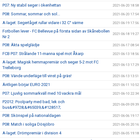
P07: Ny stabil seger i ökenhettan
2021-06-20 18:58
P08: Sommar, sommar och sol...
2021-06-20 17:54
A-laget: Segertåget rullar vidare i 32 C° värme
2021-06-19 17:56
Fotbollen lever - FC Bellevue på första sidan av Skånebollen
2021-06-18 19:27
Nr 2
P08: Äkta spelglädje
2021-06-17 08:54
FCB P07: Strålande 11-manna spel mot Åkarp
2021-06-13 18:56
A-laget: Magisk hemmapremiär och seger 5-2 mot FC
2021-06-13 17:29
Trelleborg
P08: Vände underläge till vinst på gräs!
2021-06-13 13:51
Äntligen börjar EURO 2021
2021-06-11 10:52
P07: Ljuvlig sommarkväll med 10 vackra mål
2021-06-10 22:34
P2012: Poolparty med bad, lek och
2021-06-09 09:39
bus&#9728;&#65039;&#128517;
P08: Skönspel på nationaldagen
2021-06-06 19:17
P08: Match i soliga Dösjöbro
2021-06-05 20:16
A-laget: Drömpremiär i division 4
2021-06-05 19:18