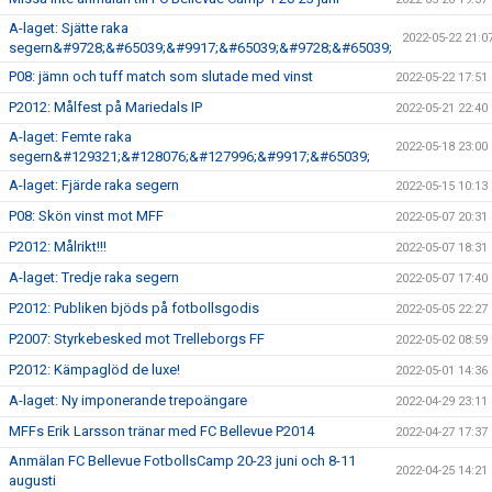
A-laget: Sjätte raka
2022-05-22 21:0
segern&#9728;&#65039;&#9917;&#65039;&#9728;&#65039;
P08: jämn och tuff match som slutade med vinst
2022-05-22 17:51
P2012: Målfest på Mariedals IP
2022-05-21 22:40
A-laget: Femte raka
2022-05-18 23:00
segern&#129321;&#128076;&#127996;&#9917;&#65039;
A-laget: Fjärde raka segern
2022-05-15 10:13
P08: Skön vinst mot MFF
2022-05-07 20:31
P2012: Målrikt!!!
2022-05-07 18:31
A-laget: Tredje raka segern
2022-05-07 17:40
P2012: Publiken bjöds på fotbollsgodis
2022-05-05 22:27
P2007: Styrkebesked mot Trelleborgs FF
2022-05-02 08:59
P2012: Kämpaglöd de luxe!
2022-05-01 14:36
A-laget: Ny imponerande trepoängare
2022-04-29 23:11
MFFs Erik Larsson tränar med FC Bellevue P2014
2022-04-27 17:37
Anmälan FC Bellevue FotbollsCamp 20-23 juni och 8-11
2022-04-25 14:21
augusti