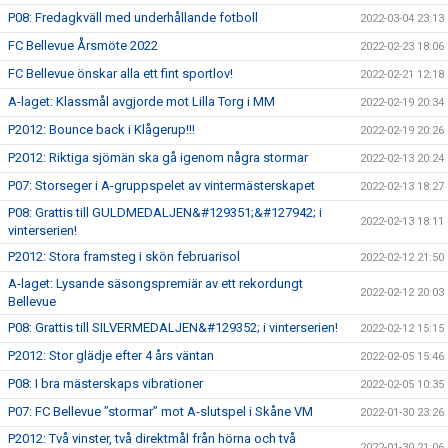
P08: Fredagkväll med underhållande fotboll
2022-03-04 23:13
FC Bellevue Årsmöte 2022
2022-02-23 18:06
FC Bellevue önskar alla ett fint sportlov!
2022-02-21 12:18
A-laget: Klassmål avgjorde mot Lilla Torg i MM
2022-02-19 20:34
P2012: Bounce back i Klågerup!!!
2022-02-19 20:26
P2012: Riktiga sjömän ska gå igenom några stormar
2022-02-13 20:24
P07: Storseger i A-gruppspelet av vintermästerskapet
2022-02-13 18:27
P08: Grattis till GULDMEDALJEN&#129351;&#127942; i
2022-02-13 18:11
vinterserien!
P2012: Stora framsteg i skön februarisol
2022-02-12 21:50
A-laget: Lysande säsongspremiär av ett rekordungt
2022-02-12 20:03
Bellevue
P08: Grattis till SILVERMEDALJEN&#129352; i vinterserien!
2022-02-12 15:15
P2012: Stor glädje efter 4 års väntan
2022-02-05 15:46
P08: I bra mästerskaps vibrationer
2022-02-05 10:35
P07: FC Bellevue ”stormar” mot A-slutspel i Skåne VM
2022-01-30 23:26
P2012: Två vinster, två direktmål från hörna och två
2022-01-30 21:06