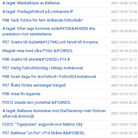
A-laget: Mästarklass av Bellevue
2021-10-30 10:50
A-laget: Fredagsfotboll på Limhamns IP
2021-10-29 15:34
P08: Tack Tobbe för fem strålande fotbollsår!
2021-10-25 18:55
A-laget: Efter regn kommer sol&#9728;&#65039; Bra
2021-10-24 00:45
prestation mot serieledarna
P07: Grattis till Guldet&#127942;och farväl till 9-manna
2021-10-23 10:50
Magisk resa med våra P10or &#128525;
2021-10-18 22:09
P08: Grattis till silvret&#129352;i P13 A
2021-10-17 16:11
P07: Härlig fotbollslördag i Hittarp Invitational
2021-10-16 21:15
P08: Snart dags för storfotboll i Fotboll24 Invitational
2021-10-16 01:43
P07: Årets första serieseger bärgad
2021-10-16 00:58
P08: Visar fin laganda
2021-10-10 14:27
P2012 visade stor potential &#128525;
2021-10-09 20:20
A-laget: Bellevue dominerar mot Staffanstorp men förlorar
2021-10-09 19:23
efter två drömmål
F2012: ”Tigerpress” avgjorde mot Malmö City
2021-10-09 17:45
P07: Bellevue ”on fire” i P14 Skåne A&#128293;
2021-10-06 22:10