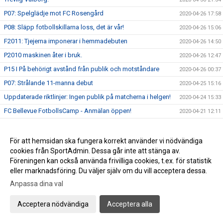
P07: Spelglädje mot FC Rosengård
2020-04-26 17:58
P08: Släpp fotbollskillarna loss, det är vår!
2020-04-26 15:06
F2011: Tjejerna imponerar i hemmadebuten
2020-04-26 14:50
P2010 maskinen åter i bruk.
2020-04-26 12:47
P15 I På behörigt avstånd från publik och motståndare
2020-04-26 00:37
P07: Strålande 11-manna debut
2020-04-25 15:16
Uppdaterade riktlinjer: Ingen publik på matcherna i helgen!
2020-04-24 15:33
FC Bellevue FotbollsCamp - Anmälan öppen!
2020-04-21 12:11
Info Skåneboll: Barn & Ungdomsfotboll Seriestart 1 maj
2020-04-17 12:12
Glad Påsk&#128035;&#9728;&#65039;
2020-04-09 17:55
För att hemsidan ska fungera korrekt använder vi nödvändiga
cookies från SportAdmin. Dessa går inte att stänga av.
FCBs Supportermössa gör succé - bara ett fåtal kvar
2020-04-03 14:44
Föreningen kan också använda frivilliga cookies, t.ex. för statistik
Senaste nytt: Alla Träningsmatcher ställs in i FCB
2020-04-03 11:11
eller marknadsföring. Du väljer själv om du vill acceptera dessa.
Träning: Energifylld onsdagsträning
2020-04-02 00:08
Anpassa dina val
FC Bellevue: Träningarna fortsätter...tillsvidare
2020-04-01 14:39
Acceptera nödvändiga
Acceptera alla
Senaste nytt: Skåneboll skjuter upp seriespelet: ”Matcher
2020-04-01 14:27
kan inte spelas nu”