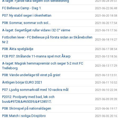
A-laget: Fjärde raka segern och serieledning
2021-06-24 09:51
FC Bellevue Camp - Dag 1
2021-06-22 06:48
P07: Ny stabil seger i ökenhettan
2021-06-20 18:58
P08: Sommar, sommar och sol...
2021-06-20 17:54
A-laget: Segertåget rullar vidare i 32 C° värme
2021-06-19 17:56
Fotbollen lever - FC Bellevue på första sidan av Skånebollen
2021-06-18 19:27
Nr 2
P08: Äkta spelglädje
2021-06-17 08:54
FCB P07: Strålande 11-manna spel mot Åkarp
2021-06-13 18:56
A-laget: Magisk hemmapremiär och seger 5-2 mot FC
2021-06-13 17:29
Trelleborg
P08: Vände underläge till vinst på gräs!
2021-06-13 13:51
Äntligen börjar EURO 2021
2021-06-11 10:52
P07: Ljuvlig sommarkväll med 10 vackra mål
2021-06-10 22:34
P2012: Poolparty med bad, lek och
2021-06-09 09:39
bus&#9728;&#65039;&#128517;
P08: Skönspel på nationaldagen
2021-06-06 19:17
P08: Match i soliga Dösjöbro
2021-06-05 20:16