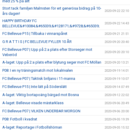
med 25 % på allt
Stort tack familjen Malmsten för ert generösa bidrag på 10-
2020-09-22 22:10
års dagen!
HAPPY BIRTHDAY FC
2020-09-22 14:43
BELLEVUE&#10084;&#65039;&#128171;&#9728;&#65039;
FC Bellevue P15 | Tillbaka i vinnarspåret
2020-09-21 21:51
G R A T T I S | FC BELLEVUE FYLLER 10 ÅR
2020-09-20 20:40
FC Bellevue P07 | Upp på 2:a plats efter Storseger mot
2020-09-20 20:10
Veberöd
A-laget: Upp på 2:a plats efter blytung seger mot FC Möllan
2020-09-20 13:21
P08: I en ny träningsmatch mot lokalrivalen
2020-09-19 14:01
FC Bellevue P07 | Taktisk briljans i 11-manna
2020-09-19 10:07
FC Bellevue P15 | Inte lätt på Söderslätt
2020-09-14 07:49
A-laget: Viktig bortapoäng bärgad mot Bosna
2020-09-12 22:02
A-laget: Bellevue visade mästarklass
2020-09-06 20:49
FC Bellevue P07 | VILKEN UNDERBAR MORGON
2020-09-06 20:00
P08: Fotboll i kvadrat
2020-09-05 19:39
A-laget: Reportage i Fotbollshörnan
2020-09-05 15:52