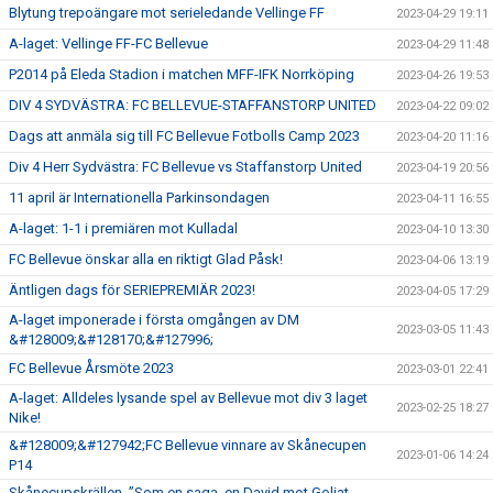
Blytung trepoängare mot serieledande Vellinge FF
2023-04-29 19:11
A-laget: Vellinge FF-FC Bellevue
2023-04-29 11:48
P2014 på Eleda Stadion i matchen MFF-IFK Norrköping
2023-04-26 19:53
DIV 4 SYDVÄSTRA: FC BELLEVUE-STAFFANSTORP UNITED
2023-04-22 09:02
Dags att anmäla sig till FC Bellevue Fotbolls Camp 2023
2023-04-20 11:16
Div 4 Herr Sydvästra: FC Bellevue vs Staffanstorp United
2023-04-19 20:56
11 april är Internationella Parkinsondagen
2023-04-11 16:55
A-laget: 1-1 i premiären mot Kulladal
2023-04-10 13:30
FC Bellevue önskar alla en riktigt Glad Påsk!
2023-04-06 13:19
Äntligen dags för SERIEPREMIÄR 2023!
2023-04-05 17:29
A-laget imponerade i första omgången av DM
2023-03-05 11:43
&#128009;&#128170;&#127996;
FC Bellevue Årsmöte 2023
2023-03-01 22:41
A-laget: Alldeles lysande spel av Bellevue mot div 3 laget
2023-02-25 18:27
Nike!
&#128009;&#127942;FC Bellevue vinnare av Skånecupen
2023-01-06 14:24
P14
Skånecupskrällen, ”Som en saga, en David mot Goliat-