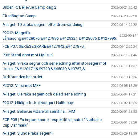
Bilder FC Bellevue Camp dag 2
2022-06-21 20:42
Efterlängtad Camp
2022-06-20 22:20
A-laget: 10:e raka segern efter drömvändning
2022-06-14 22:32
P2012: Magnifik
2022-06-14 
vårsäsong&#128076;&#127996;&#129321;&#128076;&#127996;
FCB P07: SERIESEGRARE&#127942;&#127870;
2022-06-12 20:24
P08: Stabil vinst mot Hyllie IK
2022-06-11 21:46
A-laget: 9 raka segrar och serieledning efter storseger mot
2022-06-11 17:37
Husie IF&#128171;&#9728;&#65039;&#9757;&
Ordföranden har ordet
2022-06-10 13:26
P2012: Vinst mot MFF
2022-06-05 15:28
A-laget: 8:e raka segern och delad serieledning
2022-06-04 17:21
P2012: Härliga fotbollsdagar i Halör cup!
2022-06-02 16:25
A-laget: Bellevue vidare till semifinal i MM
2022-06-01 21:53
FCB P08 | En imponerande, respektlös insats i ”Nørhalne
2022-06-01 09:20
Cup Danmark”
A-laget: Sjunde raka segern!
2022-05-29 19:39