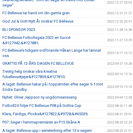
2022-12-27 20:03
seger”
FC Bellevue tar hand om din gamla gran
2022-12-21 21:27
God Jul & Gott Nytt År önskar FC Bellevue
2022-12-20 20:47
BLI SPONSOR 2023
2022-11-28 16:38
FC Bellevue Fotbollsgala 2022 en Succé
2022-11-27 10:29
&#127942;&#127881;
FC Bellevue’s tidigare ordförande Håkan Lange har lämnat
2022-10-11 16:12
oss
GRATTIS PÅ 12-ÅRS DAGEN FC BELLEVUE
2022-09-21 10:28
Trevlig helg önskar våra kreativa
2022-09-16 13:16
fcbellevuetjejer&#127809;&#127810;
A-laget: Bellevue hakar på i toppstriden efter seger 5-1 mot
2022-09-10 19:14
Södra Sandby
Nyhet: Oliver Jeppson ny ungdomsansvarig
2022-09-04 12:28
Fotboll24 följer FC Bellevue P08 på Gothia Cup
2022-08-26 11:48
Klara, Färdiga, Plocka&#127822;&#9728;&#65039;
2022-08-21 23:01
P07: Seger i hemmapremiären av P15 Skåne A
2022-08-20 22:23
A-laget: Bellevue upp i serieledning efter 13:e segern
2022-08-20 21:51