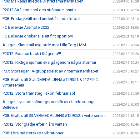
P08: Målkalas inledde Distriktsmästerskapen
2022-03-06 15:28
P2012 Strålande sol och strålande insats
2022-03-05 20:24
P08: Fredagkväll med underhållande fotboll
2022-03-04 23:13
FC Bellevue Årsmöte 2022
2022-02-23 18:06
FC Bellevue önskar alla ett fint sportlov!
2022-02-21 12:18
A-laget: Klassmål avgjorde mot Lilla Torg i MM
2022-02-19 20:34
P2012: Bounce back i Klågerup!!!
2022-02-19 20:26
P2012: Riktiga sjömän ska gå igenom några stormar
2022-02-13 20:24
P07: Storseger i A-gruppspelet av vintermästerskapet
2022-02-13 18:27
P08: Grattis till GULDMEDALJEN&#129351;&#127942; i
2022-02-13 18:11
vinterserien!
P2012: Stora framsteg i skön februarisol
2022-02-12 21:50
A-laget: Lysande säsongspremiär av ett rekordungt
2022-02-12 20:03
Bellevue
P08: Grattis till SILVERMEDALJEN&#129352; i vinterserien!
2022-02-12 15:15
P2012: Stor glädje efter 4 års väntan
2022-02-05 15:46
P08: I bra mästerskaps vibrationer
2022-02-05 10:35