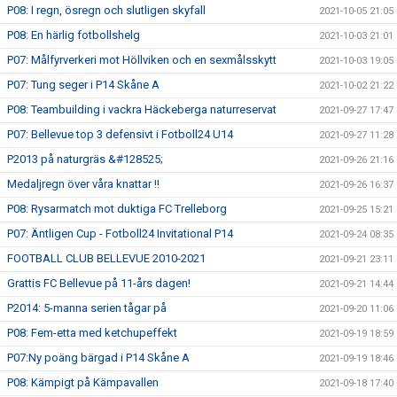
P08: I regn, ösregn och slutligen skyfall
2021-10-05 21:05
P08: En härlig fotbollshelg
2021-10-03 21:01
P07: Målfyrverkeri mot Höllviken och en sexmålsskytt
2021-10-03 19:05
P07: Tung seger i P14 Skåne A
2021-10-02 21:22
P08: Teambuilding i vackra Häckeberga naturreservat
2021-09-27 17:47
P07: Bellevue top 3 defensivt i Fotboll24 U14
2021-09-27 11:28
P2013 på naturgräs &#128525;
2021-09-26 21:16
Medaljregn över våra knattar !!
2021-09-26 16:37
P08: Rysarmatch mot duktiga FC Trelleborg
2021-09-25 15:21
P07: Äntligen Cup - Fotboll24 Invitational P14
2021-09-24 08:35
FOOTBALL CLUB BELLEVUE 2010-2021
2021-09-21 23:11
Grattis FC Bellevue på 11-års dagen!
2021-09-21 14:44
P2014: 5-manna serien tågar på
2021-09-20 11:06
P08: Fem-etta med ketchupeffekt
2021-09-19 18:59
P07:Ny poäng bärgad i P14 Skåne A
2021-09-19 18:46
P08: Kämpigt på Kämpavallen
2021-09-18 17:40