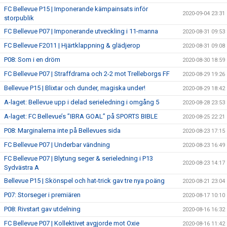
FC Bellevue P15 | Imponerande kämpainsats inför
2020-09-04 23:31
storpublik
FC Bellevue P07 | Imponerande utveckling i 11-manna
2020-08-31 09:53
FC Bellevue F2011 | Hjärtklappning & glädjerop
2020-08-31 09:08
P08: Som i en dröm
2020-08-30 18:59
FC Bellevue P07 | Straffdrama och 2-2 mot Trelleborgs FF
2020-08-29 19:26
Bellevue P15 | Blixtar och dunder, magiska under!
2020-08-29 18:42
A-laget: Bellevue upp i delad serieledning i omgång 5
2020-08-28 23:53
A-laget: FC Bellevue’s ”IBRA GOAL” på SPORTS BIBLE
2020-08-25 22:21
P08: Marginalerna inte på Bellevues sida
2020-08-23 17:15
FC Bellevue P07 | Underbar vändning
2020-08-23 16:49
FC Bellevue P07 | Blytung seger & serieledning i P13
2020-08-23 14:17
Sydvästra A
Bellevue P15 | Skönspel och hat-trick gav tre nya poäng
2020-08-21 23:04
P07: Storseger i premiären
2020-08-17 10:10
P08: Rivstart gav utdelning
2020-08-16 16:32
FC Bellevue P07 | Kollektivet avgjorde mot Oxie
2020-08-16 11:42