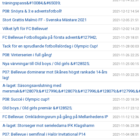
2021-12-14 22:51
träningspass&#10084;&#65039;
P08: Snöyra & 3:e adventsfotboll!
2021-12-12 14:54
Stort Grattis Malmö FF - Svenska Mästare 2021
2021-12-05 21:51
Vilket lyft för FC Bellevue!
2021-12-02 14:23
FC Bellevue Fotbollsgala på första advent&#127942;
2021-11-29 18:01
Tack för en sprudlande fotbollslördag i Olympic Cup!
2021-11-28 00:03
P08: Vinterserien i full gång!
2021-11-26 22:25
Nya värvningar till Old boys / Old girls &#128525;
2021-11-25 00:15
P07: Bellevue dominerar mot Skånes högst rankade 14-års
2021-11-20 22:25
lag!
A-laget: Säsongsavslutning med
mersmak&#128079;&#127996;&#128079;&#127996;&#128079;&#127996;&#
P08: Succé i Olympic cup!!
2021-11-20 18:34
Old boys / Old girls premiär &#128525;
2021-11-17 23:12
FC Bellevue: Omklädningsrum på gång på Mellanhedens IP
2021-11-12 12:36
A-laget: Storseger mot serieledarna IFK Klagshamn
2021-11-06 23:38
P07: Bellevue i semifinal i Halör Invitational P14
2021-11-04 08:51