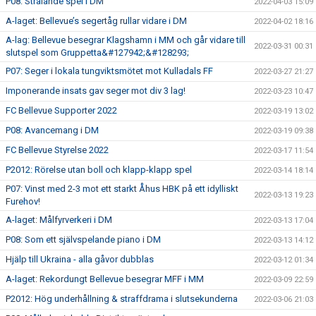
P08: Strålande spel i DM
2022-04-03 15:09
A-laget: Bellevue’s segertåg rullar vidare i DM
2022-04-02 18:16
A-lag: Bellevue besegrar Klagshamn i MM och går vidare till
2022-03-31 00:31
slutspel som Gruppetta&#127942;&#128293;
P07: Seger i lokala tungviktsmötet mot Kulladals FF
2022-03-27 21:27
Imponerande insats gav seger mot div 3 lag!
2022-03-23 10:47
FC Bellevue Supporter 2022
2022-03-19 13:02
P08: Avancemang i DM
2022-03-19 09:38
FC Bellevue Styrelse 2022
2022-03-17 11:54
P2012: Rörelse utan boll och klapp-klapp spel
2022-03-14 18:14
P07: Vinst med 2-3 mot ett starkt Åhus HBK på ett idylliskt
2022-03-13 19:23
Furehov!
A-laget: Målfyrverkeri i DM
2022-03-13 17:04
P08: Som ett självspelande piano i DM
2022-03-13 14:12
Hjälp till Ukraina - alla gåvor dubblas
2022-03-12 01:34
A-laget: Rekordungt Bellevue besegrar MFF i MM
2022-03-09 22:59
P2012: Hög underhållning & straffdrama i slutsekunderna
2022-03-06 21:03