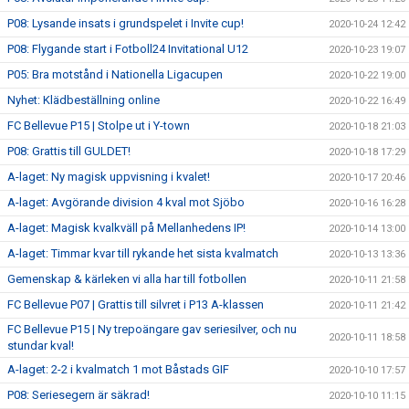
P08: Lysande insats i grundspelet i Invite cup!
2020-10-24 12:42
P08: Flygande start i Fotboll24 Invitational U12
2020-10-23 19:07
P05: Bra motstånd i Nationella Ligacupen
2020-10-22 19:00
Nyhet: Klädbeställning online
2020-10-22 16:49
FC Bellevue P15 | Stolpe ut i Y-town
2020-10-18 21:03
P08: Grattis till GULDET!
2020-10-18 17:29
A-laget: Ny magisk uppvisning i kvalet!
2020-10-17 20:46
A-laget: Avgörande division 4 kval mot Sjöbo
2020-10-16 16:28
A-laget: Magisk kvalkväll på Mellanhedens IP!
2020-10-14 13:00
A-laget: Timmar kvar till rykande het sista kvalmatch
2020-10-13 13:36
Gemenskap & kärleken vi alla har till fotbollen
2020-10-11 21:58
FC Bellevue P07 | Grattis till silvret i P13 A-klassen
2020-10-11 21:42
FC Bellevue P15 | Ny trepoängare gav seriesilver, och nu
2020-10-11 18:58
stundar kval!
A-laget: 2-2 i kvalmatch 1 mot Båstads GIF
2020-10-10 17:57
P08: Seriesegern är säkrad!
2020-10-10 11:15