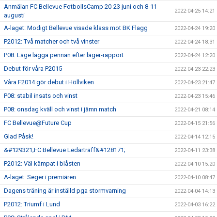
Anmälan FC Bellevue FotbollsCamp 20-23 juni och 8-11
2022-04-25 14:21
augusti
A-laget: Modigt Bellevue visade klass mot BK Flagg
2022-04-24 19:20
P2012: Två matcher och två vinster
2022-04-24 18:31
P08: Läge lägga pennan efter läger-rapport
2022-04-24 12:20
Debut för våra P2015
2022-04-23 22:23
Våra F2014 gör debut i Höllviken
2022-04-23 21:47
P08: stabil insats och vinst
2022-04-23 15:46
P08: onsdag kväll och vinst i jämn match
2022-04-21 08:14
FC Bellevue@Future Cup
2022-04-15 21:56
Glad Påsk!
2022-04-14 12:15
&#129321;FC Bellevue Ledarträff&#128171;
2022-04-11 23:38
P2012: Väl kämpat i blåsten
2022-04-10 15:20
A-laget: Seger i premiären
2022-04-10 08:47
Dagens träning är inställd pga stormvarning
2022-04-04 14:13
P2012: Triumf i Lund
2022-04-03 16:22