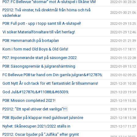
P07: FC Bellevue ”stormar” mot A-slutspel i Skåne VM
2022-01-30 23:26
P2012: Två vinster, två direktmål från hörna och två
2022-01-30 21:06
väderlekar
P08: Full pott - upp i topp samt till A-slutspel!
2022-01-29 15:25
Vi söker Materialförvaltare till vårt herrlag!
2022-01-29 12:46
P08: Hemmamatch på bortaplan
2022-01-21 21:39
Kom i form med Old Boys & Old Girls!
2022-01-17 18:11
P07: Imponerande start på säsongen 2022
2022-01-15 22:28
P08: Säsongspremiär & julgranshämtning
2022-01-09 15:12
FC Bellevue P08 tar hand om Din gamla julgran&#127876;
2022-01-02 09:25
Gott Nytt År och tack för ett fantastiskt år tillsammans!
2021-12-31 10:30
God Jul&#127876;&#11088;&#65039;
2021-12-23 19:59
P08: Mission completed 2021!
2021-12-19 15:35
P2012: ”Ett spel utöver det vanliga”
2021-12-18 19:14
P08: Bjuder på klappar med guldsvart julsnöre
2021-12-18 15:38
Nyhet: Skånecupen 2021/2022 ställs in
2021-12-17 11:27
P2012: Oscar bjuder på ”Julfika” efter grymt