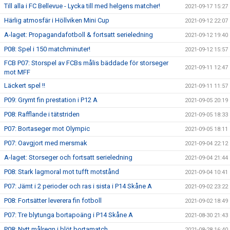
Till alla i FC Bellevue - Lycka till med helgens matcher!
2021-09-17 15:27
Härlig atmosfär i Höllviken Mini Cup
2021-09-12 22:07
A-laget: Propagandafotboll & fortsatt serieledning
2021-09-12 19:40
P08: Spel i 150 matchminuter!
2021-09-12 15:57
FCB P07: Storspel av FCBs målis bäddade för storseger
2021-09-11 12:47
mot MFF
Läckert spel !!
2021-09-11 11:57
P09: Grymt fin prestation i P12 A
2021-09-05 20:19
P08: Rafflande i tätstriden
2021-09-05 18:33
P07: Bortaseger mot Olympic
2021-09-05 18:11
P07: Oavgjort med mersmak
2021-09-04 22:12
A-laget: Storseger och fortsatt serieledning
2021-09-04 21:44
P08: Stark lagmoral mot tufft motstånd
2021-09-04 10:41
P07: Jämt i 2 perioder och ras i sista i P14 Skåne A
2021-09-02 23:22
P08: Fortsätter leverera fin fotboll
2021-09-02 18:49
P07: Tre blytunga bortapoäng i P14 Skåne A
2021-08-30 21:43
P08: Nytt målregn i blöt bortamatch
2021-08-28 16:40