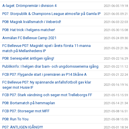
A-laget: Drömpremiär i division 4
2021-06-05 19:18
P07: Storpublik & Champions League atmosfär på Gamla IP
2021-06-05 09:21
P08: Magisk kvällsmatch i Veberöd!
2021-06-03 22:03
P08: Hat trick i helgens matcher!
2021-05-30 15:08
Anmälan FC Bellevue Camp 2021
2021-05-24 09:30
FC Bellevue P07: Magiskt spel i årets första 11-manna
2021-05-23 21:36
match på Mellanhedens IP
P08: Seriespelet äntligen igång!
2021-05-22 16:29
Publikinfo: I helgen drar barn- och ungdomsserierna igång
2021-05-22 11:12
FCB P07: Flygande start i premiären av P14 Skåne A
2021-05-21 22:24
FC Bellevue P07: Ny spännande anfallsfotboll gav klar
2021-05-16 19:16
seger mot Husie IF
FCB P07: Stark vändning och seger mot Trelleborgs FF
2021-05-15 15:59
P08: Bortamatch på hemmaplan
2021-05-14 21:34
FCB P07: Storseger mot MFF
2021-05-08 16:51
P08: Run To You
2021-05-08 15:05
P07: ÄNTLIGEN IGÅNG!!!!
2021-05-01 18:34