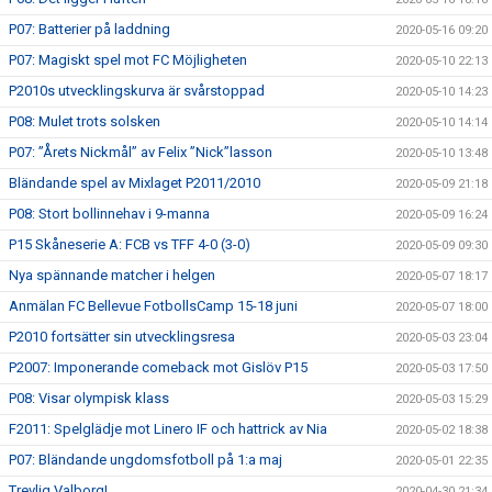
P07: Batterier på laddning
2020-05-16 09:20
P07: Magiskt spel mot FC Möjligheten
2020-05-10 22:13
P2010s utvecklingskurva är svårstoppad
2020-05-10 14:23
P08: Mulet trots solsken
2020-05-10 14:14
P07: ”Årets Nickmål” av Felix ”Nick”lasson
2020-05-10 13:48
Bländande spel av Mixlaget P2011/2010
2020-05-09 21:18
P08: Stort bollinnehav i 9-manna
2020-05-09 16:24
P15 Skåneserie A: FCB vs TFF 4-0 (3-0)
2020-05-09 09:30
Nya spännande matcher i helgen
2020-05-07 18:17
Anmälan FC Bellevue FotbollsCamp 15-18 juni
2020-05-07 18:00
P2010 fortsätter sin utvecklingsresa
2020-05-03 23:04
P2007: Imponerande comeback mot Gislöv P15
2020-05-03 17:50
P08: Visar olympisk klass
2020-05-03 15:29
F2011: Spelglädje mot Linero IF och hattrick av Nia
2020-05-02 18:38
P07: Bländande ungdomsfotboll på 1:a maj
2020-05-01 22:35
Trevlig Valborg!
2020-04-30 21:34