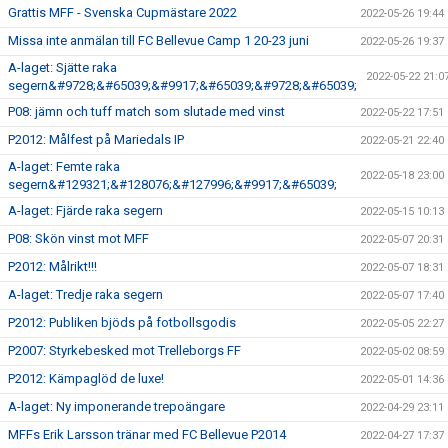
Grattis MFF - Svenska Cupmästare 2022
2022-05-26 19:44
Missa inte anmälan till FC Bellevue Camp 1 20-23 juni
2022-05-26 19:37
A-laget: Sjätte raka
2022-05-22 21:0
segern&#9728;&#65039;&#9917;&#65039;&#9728;&#65039;
P08: jämn och tuff match som slutade med vinst
2022-05-22 17:51
P2012: Målfest på Mariedals IP
2022-05-21 22:40
A-laget: Femte raka
2022-05-18 23:00
segern&#129321;&#128076;&#127996;&#9917;&#65039;
A-laget: Fjärde raka segern
2022-05-15 10:13
P08: Skön vinst mot MFF
2022-05-07 20:31
P2012: Målrikt!!!
2022-05-07 18:31
A-laget: Tredje raka segern
2022-05-07 17:40
P2012: Publiken bjöds på fotbollsgodis
2022-05-05 22:27
P2007: Styrkebesked mot Trelleborgs FF
2022-05-02 08:59
P2012: Kämpaglöd de luxe!
2022-05-01 14:36
A-laget: Ny imponerande trepoängare
2022-04-29 23:11
MFFs Erik Larsson tränar med FC Bellevue P2014
2022-04-27 17:37