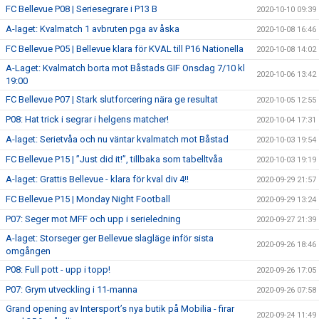
FC Bellevue P08 | Seriesegrare i P13 B
2020-10-10 09:39
A-laget: Kvalmatch 1 avbruten pga av åska
2020-10-08 16:46
FC Bellevue P05 | Bellevue klara för KVAL till P16 Nationella
2020-10-08 14:02
A-Laget: Kvalmatch borta mot Båstads GIF Onsdag 7/10 kl
2020-10-06 13:42
19:00
FC Bellevue P07 | Stark slutforcering nära ge resultat
2020-10-05 12:55
P08: Hat trick i segrar i helgens matcher!
2020-10-04 17:31
A-laget: Serietvåa och nu väntar kvalmatch mot Båstad
2020-10-03 19:54
FC Bellevue P15 | ”Just did it!”, tillbaka som tabelltvåa
2020-10-03 19:19
A-laget: Grattis Bellevue - klara för kval div 4!!
2020-09-29 21:57
FC Bellevue P15 | Monday Night Football
2020-09-29 13:24
P07: Seger mot MFF och upp i serieledning
2020-09-27 21:39
A-laget: Storseger ger Bellevue slagläge inför sista
2020-09-26 18:46
omgången
P08: Full pott - upp i topp!
2020-09-26 17:05
P07: Grym utveckling i 11-manna
2020-09-26 07:58
Grand opening av Intersport’s nya butik på Mobilia - firar
2020-09-24 11:49