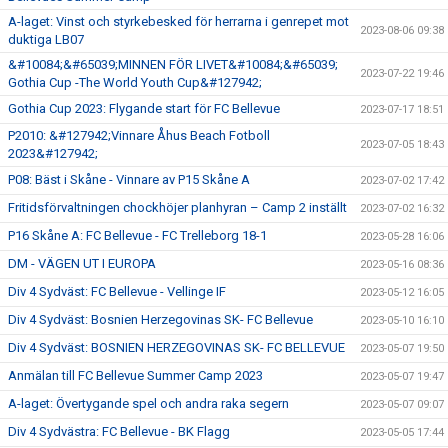
A-laget: Vinst och styrkebesked för herrarna i genrepet mot
2023-08-06 09:38
duktiga LB07
&#10084;&#65039;MINNEN FÖR LIVET&#10084;&#65039;
2023-07-22 19:46
Gothia Cup -The World Youth Cup&#127942;
Gothia Cup 2023: Flygande start för FC Bellevue
2023-07-17 18:51
P2010: &#127942;Vinnare Åhus Beach Fotboll
2023-07-05 18:43
2023&#127942;
P08: Bäst i Skåne - Vinnare av P15 Skåne A
2023-07-02 17:42
Fritidsförvaltningen chockhöjer planhyran – Camp 2 inställt
2023-07-02 16:32
P16 Skåne A: FC Bellevue - FC Trelleborg 18-1
2023-05-28 16:06
DM - VÄGEN UT I EUROPA
2023-05-16 08:36
Div 4 Sydväst: FC Bellevue - Vellinge IF
2023-05-12 16:05
Div 4 Sydväst: Bosnien Herzegovinas SK- FC Bellevue
2023-05-10 16:10
Div 4 Sydväst: BOSNIEN HERZEGOVINAS SK- FC BELLEVUE
2023-05-07 19:50
Anmälan till FC Bellevue Summer Camp 2023
2023-05-07 19:47
A-laget: Övertygande spel och andra raka segern
2023-05-07 09:07
Div 4 Sydvästra: FC Bellevue - BK Flagg
2023-05-05 17:44