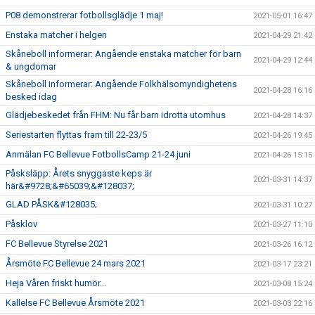
P08 demonstrerar fotbollsglädje 1 maj!
2021-05-01 16:47
Enstaka matcher i helgen
2021-04-29 21:42
Skåneboll informerar: Angående enstaka matcher för barn
2021-04-29 12:44
& ungdomar
Skåneboll informerar: Angående Folkhälsomyndighetens
2021-04-28 16:16
besked idag
Glädjebeskedet från FHM: Nu får barn idrotta utomhus
2021-04-28 14:37
Seriestarten flyttas fram till 22-23/5
2021-04-26 19:45
Anmälan FC Bellevue FotbollsCamp 21-24 juni
2021-04-26 15:15
Påsksläpp: Årets snyggaste keps är
2021-03-31 14:37
här&#9728;&#65039;&#128037;
GLAD PÅSK&#128035;
2021-03-31 10:27
Påsklov
2021-03-27 11:10
FC Bellevue Styrelse 2021
2021-03-26 16:12
Årsmöte FC Bellevue 24 mars 2021
2021-03-17 23:21
Heja Våren friskt humör...
2021-03-08 15:24
Kallelse FC Bellevue Årsmöte 2021
2021-03-03 22:16