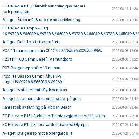
FC Bellevue P15 | Heroisk vändning gav seger i
2020-08-16 11:38
seriepremiären
A-laget: Årets mål & upp delad serieledning
2020-08-15 12:46
FC Bellevue Camp 2 - Dag
1&#9728;&#65039;&#9728;&#65039;&#9728;&#65039;&#9728;&#65039;&#9
A-laget: Delad pott i toppmötet
2020-08-09 21:13
P07: 11-manna premiär i 30° C&#9728;&#65039;&#9969;
2020-08-08 16:00
F2011: ”FCB Camp Base” i Asmundtorp
2020-08-08 09:22
P07: Bra genrepsmöte i 9-manna
2020-08-07 23:46
P05: Pre Season Camp i Åhus 7-9
2020-08-07 23:05
augusti&#9728;&#65039;&#9969;
A-laget: Matchreferat i Sydsvenskan
2020-08-05 12:41
A-laget: Imponerande premiärseger på gräs
2020-08-04 23:42
Fantastisk avslutning på Ribban Beach
2020-08-04 22:46
FC Bellevue P15 | Stekhet offensiv avgjorde mot Höllviken
2020-08-01 22:58
FC Bellevue P15 | En bra värdemätare på Olympia
2020-07-26 19:46
A-laget: Bra genrep mot Rosengårds FF
2020-07-26 00:15