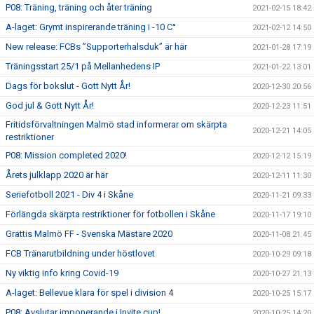
P08: Träning, träning och åter träning
2021-02-15 18:42
A-laget: Grymt inspirerande träning i -10 C°
2021-02-12 14:50
New release: FCBs ”Supporterhalsduk” är här
2021-01-28 17:19
Träningsstart 25/1 på Mellanhedens IP
2021-01-22 13:01
Dags för bokslut - Gott Nytt År!
2020-12-30 20:56
God jul & Gott Nytt År!
2020-12-23 11:51
Fritidsförvaltningen Malmö stad informerar om skärpta
2020-12-21 14:05
restriktioner
P08: Mission completed 2020!
2020-12-12 15:19
Årets julklapp 2020 är här
2020-12-11 11:30
Seriefotboll 2021 - Div 4 i Skåne
2020-11-21 09:33
Förlängda skärpta restriktioner för fotbollen i Skåne
2020-11-17 19:10
Grattis Malmö FF - Svenska Mästare 2020
2020-11-08 21:45
FCB Tränarutbildning under höstlovet
2020-10-29 09:18
Ny viktig info kring Covid-19
2020-10-27 21:13
A-laget: Bellevue klara för spel i division 4
2020-10-25 15:17
P08: Avslutar imponerande i Invite cup!
2020-10-25 14:20