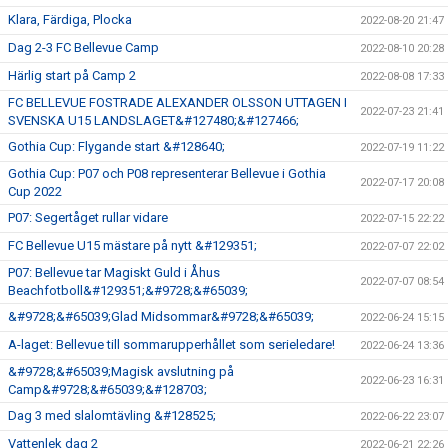
Klara, Färdiga, Plocka
2022-08-20 21:47
Dag 2-3 FC Bellevue Camp
2022-08-10 20:28
Härlig start på Camp 2
2022-08-08 17:33
FC BELLEVUE FOSTRADE ALEXANDER OLSSON UTTAGEN I
2022-07-23 21:41
SVENSKA U15 LANDSLAGET&#127480;&#127466;
Gothia Cup: Flygande start &#128640;
2022-07-19 11:22
Gothia Cup: P07 och P08 representerar Bellevue i Gothia
2022-07-17 20:08
Cup 2022
P07: Segertåget rullar vidare
2022-07-15 22:22
FC Bellevue U15 mästare på nytt &#129351;
2022-07-07 22:02
P07: Bellevue tar Magiskt Guld i Åhus
2022-07-07 08:54
Beachfotboll&#129351;&#9728;&#65039;
&#9728;&#65039;Glad Midsommar&#9728;&#65039;
2022-06-24 15:15
A-laget: Bellevue till sommarupperhållet som serieledare!
2022-06-24 13:36
&#9728;&#65039;Magisk avslutning på
2022-06-23 16:31
Camp&#9728;&#65039;&#128703;
Dag 3 med slalomtävling &#128525;
2022-06-22 23:07
Vattenlek dag 2
2022-06-21 22:26