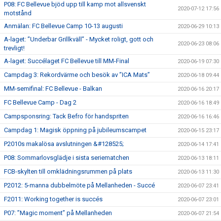
P08: FC Bellevue bjöd upp till kamp mot allsvenskt
2020-07-12 17:56
motstånd
Anmälan: FC Bellevue Camp 10-13 augusti
2020-06-29 10:13
A-laget: ”Underbar Grillkväll” - Mycket roligt, gott och
2020-06-23 08:06
trevligt!
A-laget: Succélaget FC Bellevue till MM-Final
2020-06-19 07:30
Campdag 3: Rekordvärme och besök av ”ICA Mats”
2020-06-18 09:44
MM-semifinal: FC Bellevue - Balkan
2020-06-16 20:17
FC Bellevue Camp - Dag 2
2020-06-16 18:49
Campsponsring: Tack Befro för handspriten
2020-06-16 16:46
Campdag 1: Magisk öppning på jubileumscampet
2020-06-15 23:17
P2010s makalösa avslutningen &#128525;
2020-06-14 17:41
P08: Sommarlovsglädje i sista seriematchen
2020-06-13 18:11
FCB-skylten till omklädningsrummen på plats
2020-06-13 11:30
P2012: 5-manna dubbelmöte på Mellanheden - Succé
2020-06-07 23:41
F2011: Working together is succés
2020-06-07 23:01
P07: ”Magic moment” på Mellanheden
2020-06-07 21:54