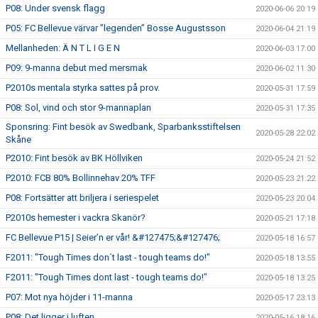
P08: Under svensk flagg
2020-06-06 20:19
P05: FC Bellevue värvar ”legenden” Bosse Augustsson
2020-06-04 21:19
Mellanheden: Ä N T L I G E N
2020-06-03 17:00
P09: 9-manna debut med mersmak
2020-06-02 11:30
P2010s mentala styrka sattes på prov.
2020-05-31 17:59
P08: Sol, vind och stor 9-mannaplan
2020-05-31 17:35
Sponsring: Fint besök av Swedbank, Sparbanksstiftelsen
2020-05-28 22:02
Skåne
P2010: Fint besök av BK Höllviken
2020-05-24 21:52
P2010: FCB 80% Bollinnehav 20% TFF
2020-05-23 21:22
P08: Fortsätter att briljera i seriespelet
2020-05-23 20:04
P2010s hemester i vackra Skanör?
2020-05-21 17:18
FC Bellevue P15 | Seier’n er vår! &#127475;&#127476;
2020-05-18 16:57
F2011: "Tough Times don´t last - tough teams do!"
2020-05-18 13:55
F2011: "Tough Times dont last - tough teams do!"
2020-05-18 13:25
P07: Mot nya höjder i 11-manna
2020-05-17 23:13
P08: Det ligger i luften
2020-05-16 18:16