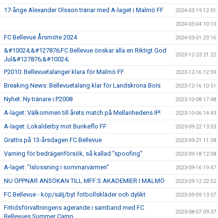
17-årige Alexander Olsson tränar med A-laget i Malmö FF
2024-03-19 12:01
GÅBOLL
2024-03-04 10:10
PROJEKT
FC Bellevue Årsmöte 2024
2024-03-01 23:16
&#10024;&#127876;FC Bellevue önskar alla en Riktigt God
DOMARE
2023-12-23 21:22
Jul&#127876;&#10024;
P2010: Bellevuetalanger klara för Malmö FF
2023-12-16 12:59
GYMKORT NORDIC WELLNESS
Breaking News: Bellevuetalang klar för Landskrona BoIs
2023-12-16 10:51
FYSTRÄNING
Nyhet: Ny tränare i P2008
2023-10-08 17:48
A-laget: Välkommen till årets match på Mellanhedens IP!
2023-10-06 14:43
POLICY SOCIALA MEDIER
A-laget: Lokalderby mot Bunkeflo FF
2023-09-22 13:53
FRITIDSKORTET 2026
Grattis på 13-årsdagen FC Bellevue
2023-09-21 11:58
Varning för bedrägeriförsök, så kallad ”spoofing”
2023-09-18 12:08
A-laget: ”Islossning i sommarvärmen”
2023-09-16 19:47
NU ÖPPNAR ANSÖKAN TILL MFF:S AKADEMIER I MALMÖ
2023-09-12 22:52
FC Bellevue - köp/sälj/byt fotbollskläder och dylikt
2023-09-09 13:57
Fritidsförvaltningens agerande i samband med FC
2023-08-07 09:37
Bellevues Summer Camp