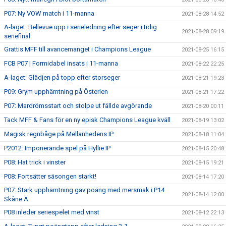
P07: Ny VOW match i 11-manna
2021-08-28 14:52
A-laget: Bellevue upp i serieledning efter seger i tidig
2021-08-28 09:19
seriefinal
Grattis MFF till avancemanget i Champions League
2021-08-25 16:15
FCB P07 | Formidabel insats i 11-manna
2021-08-22 22:25
A-laget: Glädjen på topp efter storseger
2021-08-21 19:23
P09: Grym upphämtning på Österlen
2021-08-21 17:22
P07: Mardrömsstart och stolpe ut fällde avgörande
2021-08-20 00:11
Tack MFF & Fans för en ny episk Champions League kväll
2021-08-19 13:02
Magisk regnbåge på Mellanhedens IP
2021-08-18 11:04
P2012: Imponerande spel på Hyllie IP
2021-08-15 20:48
P08: Hat trick i vinster
2021-08-15 19:21
P08: Fortsätter säsongen starkt!
2021-08-14 17:20
P07: Stark upphämtning gav poäng med mersmak i P14
2021-08-14 12:00
Skåne A
P08 inleder seriespelet med vinst
2021-08-12 22:13