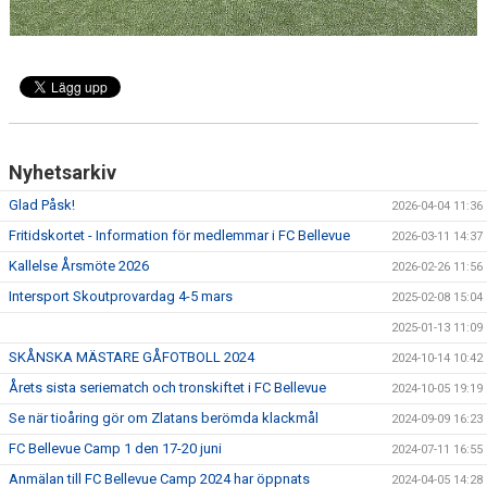
KLÄDBESTÄLLNING
SPONSORER
KLUBBMAGASIN
Nyhetsarkiv
NATIONELLA SPELFORMER
Glad Påsk!
2026-04-04 11:36
PROVTRÄNING
Fritidskortet - Information för medlemmar i FC Bellevue
2026-03-11 14:37
Kallelse Årsmöte 2026
2026-02-26 11:56
SKADEBEHANDLING
Intersport Skoutprovardag 4-5 mars
2025-02-08 15:04
VÄRDEGRUND
2025-01-13 11:09
SKÅNSKA MÄSTARE GÅFOTBOLL 2024
2024-10-14 10:42
FOTBOLLSCAMP 2026
Årets sista seriematch och tronskiftet i FC Bellevue
2024-10-05 19:19
Se när tioåring gör om Zlatans berömda klackmål
TRÄNARUTBILDNING
2024-09-09 16:23
FC Bellevue Camp 1 den 17-20 juni
2024-07-11 16:55
SUPPORTERPRYLAR
Anmälan till FC Bellevue Camp 2024 har öppnats
2024-04-05 14:28