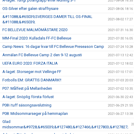
A-laget: Tungt poängtapp efter ledning 3-1
2021-08-08 16:35
OS-Silver efter galen straffrysare
2021-08-06 18:16
&#11088;&#65039;SVERIGES DAMER TILL OS-FINAL
2021-08-02 17:27
&#11088;&#65039;
FC BELLEVUE MALMÖMÄSTARE 2020
2021-07-31 16:30
MM-Final 2020: Kulladals FF-FC Bellevue
2021-07-30 16:05
Camp News: 16 dagar kvar till FC Bellevue Preseason Camp
2021-07-24 10:28
Anmälan FC Bellevue Camp 2 den 9-12 augusti
2021-07-13 12:42
UEFA EURO 2020: FORZA ITALIA
2021-07-12 18:02
A-laget: Storseger mot Vellinge FF
2021-07-10 17:01
Fotbolls EM: GRATTIS DANMARK!!
2021-07-03 20:03
P07: Målfest på Mellanheden
2021-07-02 10:35
A-laget: Snöplig första förlust
2021-06-30 22:43
P08 i tuff säsongsavslutning
2021-06-29 21:55
P08: Midsommarseger på hemmaplan
2021-06-27 13:38
Glad
2
midsommar&#9728;&#65039;&#127480;&#127466;&#127803;&#127827;