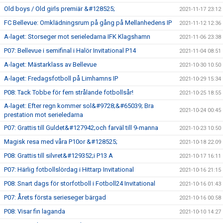
Old boys / Old girls premiär &#128525;
2021-11-17 23:12
FC Bellevue: Omklädningsrum på gång på Mellanhedens IP
2021-11-12 12:36
A-laget: Storseger mot serieledarna IFK Klagshamn
2021-11-06 23:38
P07: Bellevue i semifinal i Halör Invitational P14
2021-11-04 08:51
A-laget: Mästarklass av Bellevue
2021-10-30 10:50
A-laget: Fredagsfotboll på Limhamns IP
2021-10-29 15:34
P08: Tack Tobbe för fem strålande fotbollsår!
2021-10-25 18:55
A-laget: Efter regn kommer sol&#9728;&#65039; Bra
2021-10-24 00:45
prestation mot serieledarna
P07: Grattis till Guldet&#127942;och farväl till 9-manna
2021-10-23 10:50
Magisk resa med våra P10or &#128525;
2021-10-18 22:09
P08: Grattis till silvret&#129352;i P13 A
2021-10-17 16:11
P07: Härlig fotbollslördag i Hittarp Invitational
2021-10-16 21:15
P08: Snart dags för storfotboll i Fotboll24 Invitational
2021-10-16 01:43
P07: Årets första serieseger bärgad
2021-10-16 00:58
P08: Visar fin laganda
2021-10-10 14:27