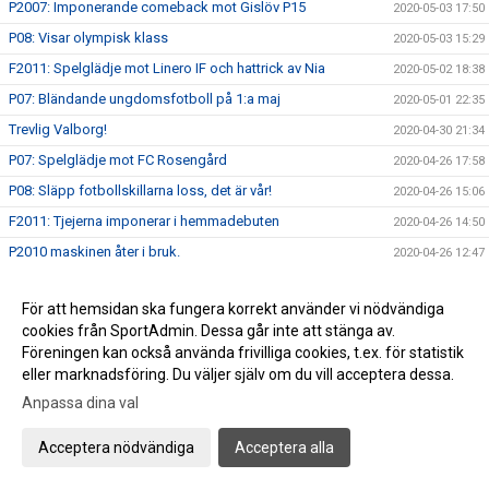
P2007: Imponerande comeback mot Gislöv P15
2020-05-03 17:50
P08: Visar olympisk klass
2020-05-03 15:29
F2011: Spelglädje mot Linero IF och hattrick av Nia
2020-05-02 18:38
P07: Bländande ungdomsfotboll på 1:a maj
2020-05-01 22:35
Trevlig Valborg!
2020-04-30 21:34
P07: Spelglädje mot FC Rosengård
2020-04-26 17:58
P08: Släpp fotbollskillarna loss, det är vår!
2020-04-26 15:06
F2011: Tjejerna imponerar i hemmadebuten
2020-04-26 14:50
P2010 maskinen åter i bruk.
2020-04-26 12:47
P15 I På behörigt avstånd från publik och motståndare
2020-04-26 00:37
För att hemsidan ska fungera korrekt använder vi nödvändiga
P07: Strålande 11-manna debut
2020-04-25 15:16
cookies från SportAdmin. Dessa går inte att stänga av.
Uppdaterade riktlinjer: Ingen publik på matcherna i helgen!
2020-04-24 15:33
Föreningen kan också använda frivilliga cookies, t.ex. för statistik
FC Bellevue FotbollsCamp - Anmälan öppen!
eller marknadsföring. Du väljer själv om du vill acceptera dessa.
2020-04-21 12:11
Anpassa dina val
Info Skåneboll: Barn & Ungdomsfotboll Seriestart 1 maj
2020-04-17 12:12
Glad Påsk&#128035;&#9728;&#65039;
2020-04-09 17:55
Acceptera nödvändiga
Acceptera alla
FCBs Supportermössa gör succé - bara ett fåtal kvar
2020-04-03 14:44