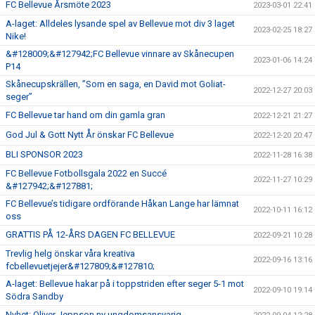
FC Bellevue Årsmöte 2023
2023-03-01 22:41
A-laget: Alldeles lysande spel av Bellevue mot div 3 laget
2023-02-25 18:27
Nike!
&#128009;&#127942;FC Bellevue vinnare av Skånecupen
2023-01-06 14:24
P14
Skånecupskrällen, ”Som en saga, en David mot Goliat-
2022-12-27 20:03
seger”
FC Bellevue tar hand om din gamla gran
2022-12-21 21:27
God Jul & Gott Nytt År önskar FC Bellevue
2022-12-20 20:47
BLI SPONSOR 2023
2022-11-28 16:38
FC Bellevue Fotbollsgala 2022 en Succé
2022-11-27 10:29
&#127942;&#127881;
FC Bellevue’s tidigare ordförande Håkan Lange har lämnat
2022-10-11 16:12
oss
GRATTIS PÅ 12-ÅRS DAGEN FC BELLEVUE
2022-09-21 10:28
Trevlig helg önskar våra kreativa
2022-09-16 13:16
fcbellevuetjejer&#127809;&#127810;
A-laget: Bellevue hakar på i toppstriden efter seger 5-1 mot
2022-09-10 19:14
Södra Sandby
Nyhet: Oliver Jeppson ny ungdomsansvarig