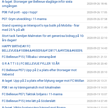
A-laget: Storseger ger Bellevue slagläge inför sista
2020-09-26 18:46
omgången
P08: Full pott - upp i topp!
2020-09-26 17:05
P07: Grym utveckling i 11-manna
2020-09-26 07:58
Grand opening av Intersport’s nya butik på Mobilia - firar
2020-09-24 11:49
med 25 % på allt
Stort tack familjen Malmsten för ert generösa bidrag på 10-
2020-09-22 22:10
års dagen!
HAPPY BIRTHDAY FC
2020-09-22 14:43
BELLEVUE&#10084;&#65039;&#128171;&#9728;&#65039;
FC Bellevue P15 | Tillbaka i vinnarspåret
2020-09-21 21:51
G R A T T I S | FC BELLEVUE FYLLER 10 ÅR
2020-09-20 20:40
FC Bellevue P07 | Upp på 2:a plats efter Storseger mot
2020-09-20 20:10
Veberöd
A-laget: Upp på 2:a plats efter blytung seger mot FC Möllan
2020-09-20 13:21
P08: I en ny träningsmatch mot lokalrivalen
2020-09-19 14:01
FC Bellevue P07 | Taktisk briljans i 11-manna
2020-09-19 10:07
FC Bellevue P15 | Inte lätt på Söderslätt
2020-09-14 07:49
A-laget: Viktig bortapoäng bärgad mot Bosna
2020-09-12 22:02