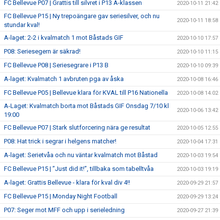
FC Bellevue P07 | Grattis till silvret i P13 A-klassen
2020-10-11 21:42
FC Bellevue P15 | Ny trepoängare gav seriesilver, och nu
2020-10-11 18:58
stundar kval!
A-laget: 2-2 i kvalmatch 1 mot Båstads GIF
2020-10-10 17:57
P08: Seriesegern är säkrad!
2020-10-10 11:15
FC Bellevue P08 | Seriesegrare i P13 B
2020-10-10 09:39
A-laget: Kvalmatch 1 avbruten pga av åska
2020-10-08 16:46
FC Bellevue P05 | Bellevue klara för KVAL till P16 Nationella
2020-10-08 14:02
A-Laget: Kvalmatch borta mot Båstads GIF Onsdag 7/10 kl
2020-10-06 13:42
19:00
FC Bellevue P07 | Stark slutforcering nära ge resultat
2020-10-05 12:55
P08: Hat trick i segrar i helgens matcher!
2020-10-04 17:31
A-laget: Serietvåa och nu väntar kvalmatch mot Båstad
2020-10-03 19:54
FC Bellevue P15 | ”Just did it!”, tillbaka som tabelltvåa
2020-10-03 19:19
A-laget: Grattis Bellevue - klara för kval div 4!!
2020-09-29 21:57
FC Bellevue P15 | Monday Night Football
2020-09-29 13:24
P07: Seger mot MFF och upp i serieledning
2020-09-27 21:39