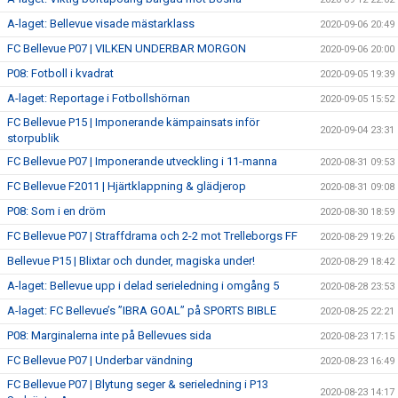
A-laget: Bellevue visade mästarklass
2020-09-06 20:49
FC Bellevue P07 | VILKEN UNDERBAR MORGON
2020-09-06 20:00
P08: Fotboll i kvadrat
2020-09-05 19:39
A-laget: Reportage i Fotbollshörnan
2020-09-05 15:52
FC Bellevue P15 | Imponerande kämpainsats inför
2020-09-04 23:31
storpublik
FC Bellevue P07 | Imponerande utveckling i 11-manna
2020-08-31 09:53
FC Bellevue F2011 | Hjärtklappning & glädjerop
2020-08-31 09:08
P08: Som i en dröm
2020-08-30 18:59
FC Bellevue P07 | Straffdrama och 2-2 mot Trelleborgs FF
2020-08-29 19:26
Bellevue P15 | Blixtar och dunder, magiska under!
2020-08-29 18:42
A-laget: Bellevue upp i delad serieledning i omgång 5
2020-08-28 23:53
A-laget: FC Bellevue’s ”IBRA GOAL” på SPORTS BIBLE
2020-08-25 22:21
P08: Marginalerna inte på Bellevues sida
2020-08-23 17:15
FC Bellevue P07 | Underbar vändning
2020-08-23 16:49
FC Bellevue P07 | Blytung seger & serieledning i P13
2020-08-23 14:17