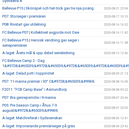
Sydvästra A
Bellevue P15 | Skönspel och hat-trick gav tre nya poäng
2020-08-21 23:04
P07: Storseger i premiären
2020-08-17 10:10
P08: Rivstart gav utdelning
2020-08-16 16:32
FC Bellevue P07 | Kollektivet avgjorde mot Oxie
2020-08-16 11:42
FC Bellevue P15 | Heroisk vändning gav seger i
2020-08-16 11:38
seriepremiären
A-laget: Årets mål & upp delad serieledning
2020-08-15 12:46
FC Bellevue Camp 2 - Dag
1&#9728;&#65039;&#9728;&#65039;&#9728;&#65039;&#9728;&#65039;&#9
A-laget: Delad pott i toppmötet
2020-08-09 21:13
P07: 11-manna premiär i 30° C&#9728;&#65039;&#9969;
2020-08-08 16:00
F2011: ”FCB Camp Base” i Asmundtorp
2020-08-08 09:22
P07: Bra genrepsmöte i 9-manna
2020-08-07 23:46
P05: Pre Season Camp i Åhus 7-9
2020-08-07 23:05
augusti&#9728;&#65039;&#9969;
A-laget: Matchreferat i Sydsvenskan
2020-08-05 12:41
A-laget: Imponerande premiärseger på gräs
2020-08-04 23:42