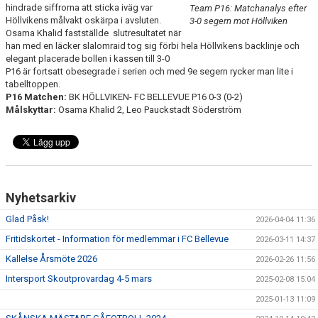
hindrade siffrorna att sticka iväg var
Team P16: Matchanalys efter
Höllvikens målvakt oskärpa i avsluten.
3-0 segern mot Höllviken
KLÄDBESTÄLLNING
Osama Khalid fastställde slutresultatet när
han med en läcker slalomraid tog sig förbi hela Höllvikens backlinje och
elegant placerade bollen i kassen till 3-0
SPONSORER
P16 är fortsatt obesegrade i serien och med 9e segern rycker man lite i
tabelltoppen.
KLUBBMAGASIN
P16 Matchen:
BK HÖLLVIKEN- FC BELLEVUE P16 0-3 (0-2)
Målskyttar:
Osama Khalid 2, Leo Pauckstadt Söderström
NATIONELLA SPELFORMER
PROVTRÄNING
SKADEBEHANDLING
Nyhetsarkiv
VÄRDEGRUND
Glad Påsk!
2026-04-04 11:36
Fritidskortet - Information för medlemmar i FC Bellevue
2026-03-11 14:37
FOTBOLLSCAMP 2026
Kallelse Årsmöte 2026
2026-02-26 11:56
TRÄNARUTBILDNING
Intersport Skoutprovardag 4-5 mars
2025-02-08 15:04
2025-01-13 11:09
SUPPORTERPRYLAR