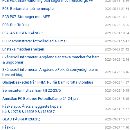
FCB P07: Stark vändning och seger mot Trelleborgs FF
2021-05-15 15:59
P08: Bortamatch på hemmaplan
2021-05-14 21:34
FCB P07: Storseger mot MFF
2021-05-08 16:51
P08: Run To You
2021-05-08 15:05
P07: ÄNTLIGEN IGÅNG!!!!
2021-05-01 18:34
P08 demonstrerar fotbollsglädje 1 maj!
2021-05-01 16:47
Enstaka matcher i helgen
2021-04-29 21:42
Skåneboll informerar: Angående enstaka matcher för barn
2021-04-29 12:44
& ungdomar
Skåneboll informerar: Angående Folkhälsomyndighetens
2021-04-28 16:16
besked idag
Glädjebeskedet från FHM: Nu får barn idrotta utomhus
2021-04-28 14:37
Seriestarten flyttas fram till 22-23/5
2021-04-26 19:45
Anmälan FC Bellevue FotbollsCamp 21-24 juni
2021-04-26 15:15
Påsksläpp: Årets snyggaste keps är
2021-03-31 14:37
här&#9728;&#65039;&#128037;
GLAD PÅSK&#128035;
2021-03-31 10:27
Påsklov
2021-03-27 11:10