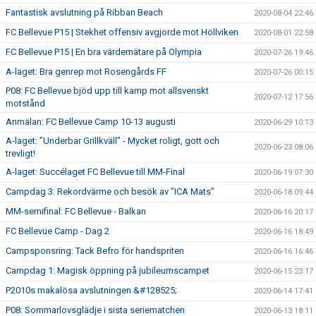
Fantastisk avslutning på Ribban Beach
2020-08-04 22:46
FC Bellevue P15 | Stekhet offensiv avgjorde mot Höllviken
2020-08-01 22:58
FC Bellevue P15 | En bra värdemätare på Olympia
2020-07-26 19:46
A-laget: Bra genrep mot Rosengårds FF
2020-07-26 00:15
P08: FC Bellevue bjöd upp till kamp mot allsvenskt
2020-07-12 17:56
motstånd
Anmälan: FC Bellevue Camp 10-13 augusti
2020-06-29 10:13
A-laget: ”Underbar Grillkväll” - Mycket roligt, gott och
2020-06-23 08:06
trevligt!
A-laget: Succélaget FC Bellevue till MM-Final
2020-06-19 07:30
Campdag 3: Rekordvärme och besök av ”ICA Mats”
2020-06-18 09:44
MM-semifinal: FC Bellevue - Balkan
2020-06-16 20:17
FC Bellevue Camp - Dag 2
2020-06-16 18:49
Campsponsring: Tack Befro för handspriten
2020-06-16 16:46
Campdag 1: Magisk öppning på jubileumscampet
2020-06-15 23:17
P2010s makalösa avslutningen &#128525;
2020-06-14 17:41
P08: Sommarlovsglädje i sista seriematchen
2020-06-13 18:11