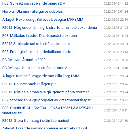
P08: Som ett självspelande piano i DM
2022-03-13 14:12
Hjälp till Ukraina - alla gåvor dubblas
2022-03-12 01:34
A-laget: Rekordungt Bellevue besegrar MFF i MM
2022-03-09 22:59
P2012: Hög underhållning & straffdrama i slutsekunderna
2022-03-06 21:03
P08: Målkalas inledde Distriktsmästerskapen
2022-03-06 15:28
P2012 Strålande sol och strålande insats
2022-03-05 20:24
P08: Fredagkväll med underhållande fotboll
2022-03-04 23:13
FC Bellevue Årsmöte 2022
2022-02-23 18:06
FC Bellevue önskar alla ett fint sportlov!
2022-02-21 12:18
A-laget: Klassmål avgjorde mot Lilla Torg i MM
2022-02-19 20:34
P2012: Bounce back i Klågerup!!!
2022-02-19 20:26
P2012: Riktiga sjömän ska gå igenom några stormar
2022-02-13 20:24
P07: Storseger i A-gruppspelet av vintermästerskapet
2022-02-13 18:27
P08: Grattis till GULDMEDALJEN&#129351;&#127942; i
2022-02-13 18:11
vinterserien!
P2012: Stora framsteg i skön februarisol
2022-02-12 21:50
A-laget: Lysande säsongspremiär av ett rekordungt