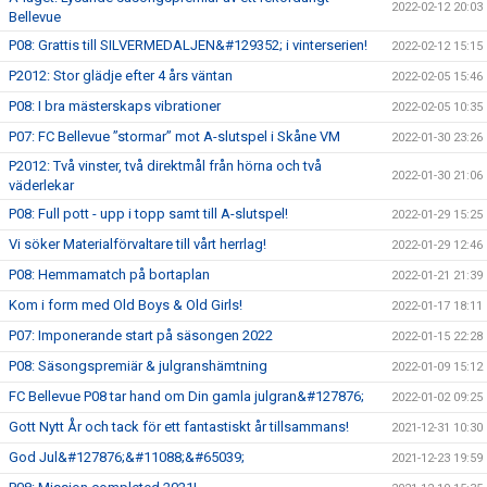
2022-02-12 20:03
Bellevue
P08: Grattis till SILVERMEDALJEN&#129352; i vinterserien!
2022-02-12 15:15
P2012: Stor glädje efter 4 års väntan
2022-02-05 15:46
P08: I bra mästerskaps vibrationer
2022-02-05 10:35
P07: FC Bellevue ”stormar” mot A-slutspel i Skåne VM
2022-01-30 23:26
P2012: Två vinster, två direktmål från hörna och två
2022-01-30 21:06
väderlekar
P08: Full pott - upp i topp samt till A-slutspel!
2022-01-29 15:25
Vi söker Materialförvaltare till vårt herrlag!
2022-01-29 12:46
P08: Hemmamatch på bortaplan
2022-01-21 21:39
Kom i form med Old Boys & Old Girls!
2022-01-17 18:11
P07: Imponerande start på säsongen 2022
2022-01-15 22:28
P08: Säsongspremiär & julgranshämtning
2022-01-09 15:12
FC Bellevue P08 tar hand om Din gamla julgran&#127876;
2022-01-02 09:25
Gott Nytt År och tack för ett fantastiskt år tillsammans!
2021-12-31 10:30
God Jul&#127876;&#11088;&#65039;
2021-12-23 19:59