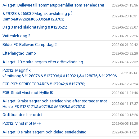
A-laget: Bellevue till sommarupperhållet som serieledare!
2022-06-24 13:36
&#9728;&#65039;Magisk avslutning på
2022-06-23 16:31
Camp&#9728;&#65039;&#128703;
Dag 3 med slalomtävling &#128525;
2022-06-22 23:07
Vattenlek dag 2
2022-06-21 22:26
Bilder FC Bellevue Camp dag 2
2022-06-21 20:42
Efterlängtad Camp
2022-06-20 22:20
A-laget: 10:e raka segern efter drömvändning
2022-06-14 22:32
P2012: Magnifik
2022-06-14 
vårsäsong&#128076;&#127996;&#129321;&#128076;&#127996;
FCB P07: SERIESEGRARE&#127942;&#127870;
2022-06-12 20:24
P08: Stabil vinst mot Hyllie IK
2022-06-11 21:46
A-laget: 9 raka segrar och serieledning efter storseger mot
2022-06-11 17:37
Husie IF&#128171;&#9728;&#65039;&#9757;&
Ordföranden har ordet
2022-06-10 13:26
P2012: Vinst mot MFF
2022-06-05 15:28
A-laget: 8:e raka segern och delad serieledning
2022-06-04 17:21