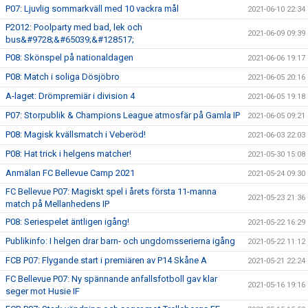
P07: Ljuvlig sommarkväll med 10 vackra mål
2021-06-10 22:34
P2012: Poolparty med bad, lek och
2021-06-09 09:39
bus&#9728;&#65039;&#128517;
P08: Skönspel på nationaldagen
2021-06-06 19:17
P08: Match i soliga Dösjöbro
2021-06-05 20:16
A-laget: Drömpremiär i division 4
2021-06-05 19:18
P07: Storpublik & Champions League atmosfär på Gamla IP
2021-06-05 09:21
P08: Magisk kvällsmatch i Veberöd!
2021-06-03 22:03
P08: Hat trick i helgens matcher!
2021-05-30 15:08
Anmälan FC Bellevue Camp 2021
2021-05-24 09:30
FC Bellevue P07: Magiskt spel i årets första 11-manna
2021-05-23 21:36
match på Mellanhedens IP
P08: Seriespelet äntligen igång!
2021-05-22 16:29
Publikinfo: I helgen drar barn- och ungdomsserierna igång
2021-05-22 11:12
FCB P07: Flygande start i premiären av P14 Skåne A
2021-05-21 22:24
FC Bellevue P07: Ny spännande anfallsfotboll gav klar
2021-05-16 19:16
seger mot Husie IF