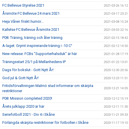
FC Bellevue Styrelse 2021
2021-03-26 16:12
Årsmöte FC Bellevue 24 mars 2021
2021-03-17 23:21
Heja Våren friskt humör...
2021-03-08 15:24
Kallelse FC Bellevue Årsmöte 2021
2021-03-03 22:16
P08: Träning, träning och åter träning
2021-02-15 18:42
A-laget: Grymt inspirerande träning i -10 C°
2021-02-12 14:50
New release: FCBs ”Supporterhalsduk” är här
2021-01-28 17:19
Träningsstart 25/1 på Mellanhedens IP
2021-01-22 13:01
Dags för bokslut - Gott Nytt År!
2020-12-30 20:56
God jul & Gott Nytt År!
2020-12-23 11:51
Fritidsförvaltningen Malmö stad informerar om skärpta
2020-12-21 14:05
restriktioner
P08: Mission completed 2020!
2020-12-12 15:19
Årets julklapp 2020 är här
2020-12-11 11:30
Seriefotboll 2021 - Div 4 i Skåne
2020-11-21 09:33
Förlängda skärpta restriktioner för fotbollen i Skåne
2020-11-17 19:10