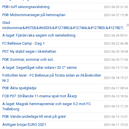
P08 i tuff säsongsavslutning
2021-06-29 21:55
P08: Midsommarseger på hemmaplan
2021-06-27 13:38
Glad
2
midsommar&#9728;&#65039;&#127480;&#127466;&#127803;&#127827;
A-laget: Fjärde raka segern och serieledning
2021-06-24 09:51
FC Bellevue Camp - Dag 1
2021-06-22 06:48
P07: Ny stabil seger i ökenhettan
2021-06-20 18:58
P08: Sommar, sommar och sol...
2021-06-20 17:54
A-laget: Segertåget rullar vidare i 32 C° värme
2021-06-19 17:56
Fotbollen lever - FC Bellevue på första sidan av Skånebollen
2021-06-18 19:27
Nr 2
P08: Äkta spelglädje
2021-06-17 08:54
FCB P07: Strålande 11-manna spel mot Åkarp
2021-06-13 18:56
A-laget: Magisk hemmapremiär och seger 5-2 mot FC
2021-06-13 17:29
Trelleborg
P08: Vände underläge till vinst på gräs!
2021-06-13 13:51
Äntligen börjar EURO 2021
2021-06-11 10:52