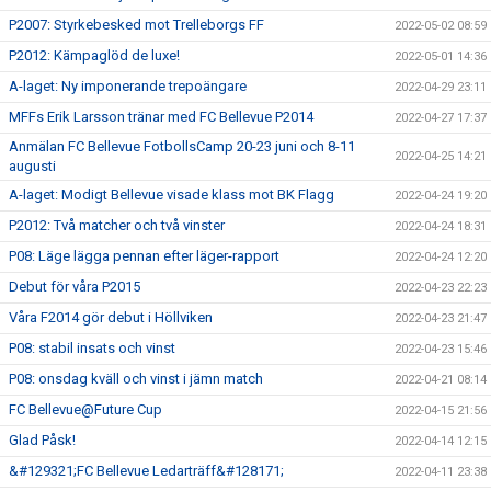
P2007: Styrkebesked mot Trelleborgs FF
2022-05-02 08:59
P2012: Kämpaglöd de luxe!
2022-05-01 14:36
A-laget: Ny imponerande trepoängare
2022-04-29 23:11
MFFs Erik Larsson tränar med FC Bellevue P2014
2022-04-27 17:37
Anmälan FC Bellevue FotbollsCamp 20-23 juni och 8-11
2022-04-25 14:21
augusti
A-laget: Modigt Bellevue visade klass mot BK Flagg
2022-04-24 19:20
P2012: Två matcher och två vinster
2022-04-24 18:31
P08: Läge lägga pennan efter läger-rapport
2022-04-24 12:20
Debut för våra P2015
2022-04-23 22:23
Våra F2014 gör debut i Höllviken
2022-04-23 21:47
P08: stabil insats och vinst
2022-04-23 15:46
P08: onsdag kväll och vinst i jämn match
2022-04-21 08:14
FC Bellevue@Future Cup
2022-04-15 21:56
Glad Påsk!
2022-04-14 12:15
&#129321;FC Bellevue Ledarträff&#128171;
2022-04-11 23:38