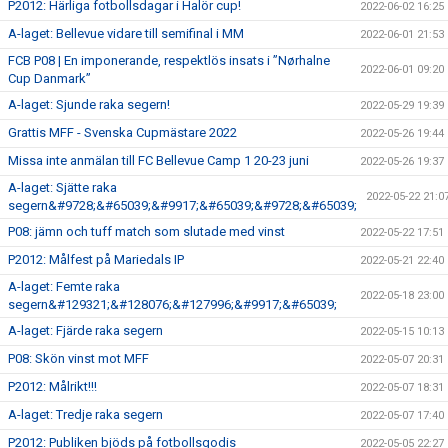
P2012: Härliga fotbollsdagar i Halör cup!
2022-06-02 16:25
A-laget: Bellevue vidare till semifinal i MM
2022-06-01 21:53
FCB P08 | En imponerande, respektlös insats i ”Nørhalne
2022-06-01 09:20
Cup Danmark”
A-laget: Sjunde raka segern!
2022-05-29 19:39
Grattis MFF - Svenska Cupmästare 2022
2022-05-26 19:44
Missa inte anmälan till FC Bellevue Camp 1 20-23 juni
2022-05-26 19:37
A-laget: Sjätte raka
2022-05-22 21:0
segern&#9728;&#65039;&#9917;&#65039;&#9728;&#65039;
P08: jämn och tuff match som slutade med vinst
2022-05-22 17:51
P2012: Målfest på Mariedals IP
2022-05-21 22:40
A-laget: Femte raka
2022-05-18 23:00
segern&#129321;&#128076;&#127996;&#9917;&#65039;
A-laget: Fjärde raka segern
2022-05-15 10:13
P08: Skön vinst mot MFF
2022-05-07 20:31
P2012: Målrikt!!!
2022-05-07 18:31
A-laget: Tredje raka segern
2022-05-07 17:40
P2012: Publiken bjöds på fotbollsgodis
2022-05-05 22:27