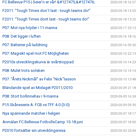
FC Bellevue P15 | Seier’n er vår! &#127475;&#127476;
2020-05-18 16:57
F2011: "Tough Times don´t last - tough teams do!"
2020-05-18 13:55
F2011: "Tough Times dont last - tough teams do!"
2020-05-18 13:25
P07: Mot nya höjder i 11-manna
2020-05-17 23:13
P08: Det ligger i luften
2020-05-16 18:16
P07: Batterier på laddning
2020-05-16 09:20
P07: Magiskt spel mot FC Möjligheten
2020-05-10 22:13
P2010s utvecklingskurva är svårstoppad
2020-05-10 14:23
P08: Mulet trots solsken
2020-05-10 14:14
P07: ”Årets Nickmål” av Felix ”Nick”lasson
2020-05-10 13:48
Bländande spel av Mixlaget P2011/2010
2020-05-09 21:18
P08: Stort bollinnehav i 9-manna
2020-05-09 16:24
P15 Skåneserie A: FCB vs TFF 4-0 (3-0)
2020-05-09 09:30
Nya spännande matcher i helgen
2020-05-07 18:17
Anmälan FC Bellevue FotbollsCamp 15-18 juni
2020-05-07 18:00
P2010 fortsätter sin utvecklingsresa
2020-05-03 23:04