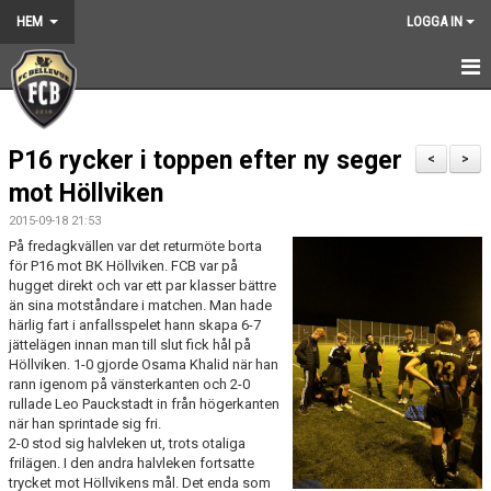
HEM
LOGGA IN
HEM
P16 rycker i toppen efter ny seger
NYHETER
<
>
mot Höllviken
GRUNDARNA
2015-09-18 21:53
På fredagkvällen var det returmöte borta
KONTAKT
för P16 mot BK Höllviken. FCB var på
hugget direkt och var ett par klasser bättre
KALENDER
än sina motståndare i matchen. Man hade
härlig fart i anfallsspelet hann skapa 6-7
jättelägen innan man till slut fick hål på
BILDGALLERI
Höllviken. 1-0 gjorde Osama Khalid när han
rann igenom på vänsterkanten och 2-0
DOKUMENT
rullade Leo Pauckstadt in från högerkanten
när han sprintade sig fri.
VÅRA LAG
2-0 stod sig halvleken ut, trots otaliga
frilägen. I den andra halvleken fortsatte
trycket mot Höllvikens mål. Det enda som
MEDLEMSKAP