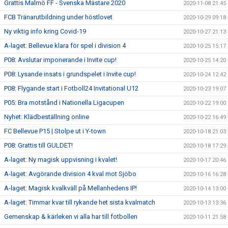
Grattis Malmö FF - Svenska Mästare 2020
2020-11-08 21:45
FCB Tränarutbildning under höstlovet
2020-10-29 09:18
Ny viktig info kring Covid-19
2020-10-27 21:13
A-laget: Bellevue klara för spel i division 4
2020-10-25 15:17
P08: Avslutar imponerande i Invite cup!
2020-10-25 14:20
P08: Lysande insats i grundspelet i Invite cup!
2020-10-24 12:42
P08: Flygande start i Fotboll24 Invitational U12
2020-10-23 19:07
P05: Bra motstånd i Nationella Ligacupen
2020-10-22 19:00
Nyhet: Klädbeställning online
2020-10-22 16:49
FC Bellevue P15 | Stolpe ut i Y-town
2020-10-18 21:03
P08: Grattis till GULDET!
2020-10-18 17:29
A-laget: Ny magisk uppvisning i kvalet!
2020-10-17 20:46
A-laget: Avgörande division 4 kval mot Sjöbo
2020-10-16 16:28
A-laget: Magisk kvalkväll på Mellanhedens IP!
2020-10-14 13:00
A-laget: Timmar kvar till rykande het sista kvalmatch
2020-10-13 13:36
Gemenskap & kärleken vi alla har till fotbollen
2020-10-11 21:58