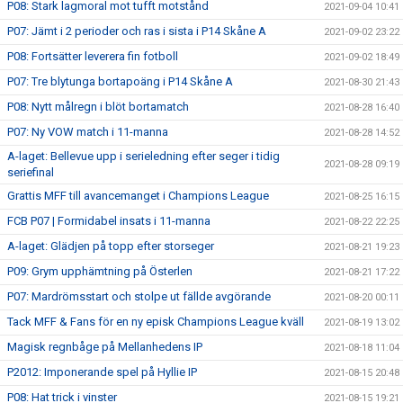
P08: Stark lagmoral mot tufft motstånd
2021-09-04 10:41
P07: Jämt i 2 perioder och ras i sista i P14 Skåne A
2021-09-02 23:22
P08: Fortsätter leverera fin fotboll
2021-09-02 18:49
P07: Tre blytunga bortapoäng i P14 Skåne A
2021-08-30 21:43
P08: Nytt målregn i blöt bortamatch
2021-08-28 16:40
P07: Ny VOW match i 11-manna
2021-08-28 14:52
A-laget: Bellevue upp i serieledning efter seger i tidig
2021-08-28 09:19
seriefinal
Grattis MFF till avancemanget i Champions League
2021-08-25 16:15
FCB P07 | Formidabel insats i 11-manna
2021-08-22 22:25
A-laget: Glädjen på topp efter storseger
2021-08-21 19:23
P09: Grym upphämtning på Österlen
2021-08-21 17:22
P07: Mardrömsstart och stolpe ut fällde avgörande
2021-08-20 00:11
Tack MFF & Fans för en ny episk Champions League kväll
2021-08-19 13:02
Magisk regnbåge på Mellanhedens IP
2021-08-18 11:04
P2012: Imponerande spel på Hyllie IP
2021-08-15 20:48
P08: Hat trick i vinster
2021-08-15 19:21