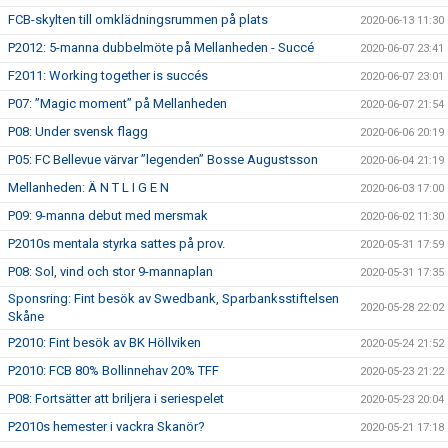
FCB-skylten till omklädningsrummen på plats
2020-06-13 11:30
P2012: 5-manna dubbelmöte på Mellanheden - Succé
2020-06-07 23:41
F2011: Working together is succés
2020-06-07 23:01
P07: ”Magic moment” på Mellanheden
2020-06-07 21:54
P08: Under svensk flagg
2020-06-06 20:19
P05: FC Bellevue värvar ”legenden” Bosse Augustsson
2020-06-04 21:19
Mellanheden: Ä N T L I G E N
2020-06-03 17:00
P09: 9-manna debut med mersmak
2020-06-02 11:30
P2010s mentala styrka sattes på prov.
2020-05-31 17:59
P08: Sol, vind och stor 9-mannaplan
2020-05-31 17:35
Sponsring: Fint besök av Swedbank, Sparbanksstiftelsen
2020-05-28 22:02
Skåne
P2010: Fint besök av BK Höllviken
2020-05-24 21:52
P2010: FCB 80% Bollinnehav 20% TFF
2020-05-23 21:22
P08: Fortsätter att briljera i seriespelet
2020-05-23 20:04
P2010s hemester i vackra Skanör?
2020-05-21 17:18