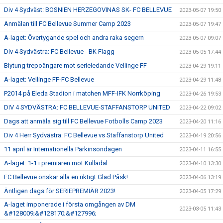
Div 4 Sydväst: BOSNIEN HERZEGOVINAS SK- FC BELLEVUE
2023-05-07 19:50
Anmälan till FC Bellevue Summer Camp 2023
2023-05-07 19:47
A-laget: Övertygande spel och andra raka segern
2023-05-07 09:07
Div 4 Sydvästra: FC Bellevue - BK Flagg
2023-05-05 17:44
Blytung trepoängare mot serieledande Vellinge FF
2023-04-29 19:11
A-laget: Vellinge FF-FC Bellevue
2023-04-29 11:48
P2014 på Eleda Stadion i matchen MFF-IFK Norrköping
2023-04-26 19:53
DIV 4 SYDVÄSTRA: FC BELLEVUE-STAFFANSTORP UNITED
2023-04-22 09:02
Dags att anmäla sig till FC Bellevue Fotbolls Camp 2023
2023-04-20 11:16
Div 4 Herr Sydvästra: FC Bellevue vs Staffanstorp United
2023-04-19 20:56
11 april är Internationella Parkinsondagen
2023-04-11 16:55
A-laget: 1-1 i premiären mot Kulladal
2023-04-10 13:30
FC Bellevue önskar alla en riktigt Glad Påsk!
2023-04-06 13:19
Äntligen dags för SERIEPREMIÄR 2023!
2023-04-05 17:29
A-laget imponerade i första omgången av DM
2023-03-05 11:43
&#128009;&#128170;&#127996;