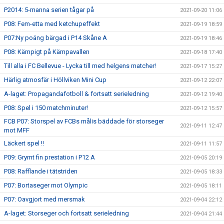
P2014: 5-manna serien tågar på
2021-09-20 11:06
P08: Fem-etta med ketchupeffekt
2021-09-19 18:59
P07:Ny poäng bärgad i P14 Skåne A
2021-09-19 18:46
P08: Kämpigt på Kämpavallen
2021-09-18 17:40
Till alla i FC Bellevue - Lycka till med helgens matcher!
2021-09-17 15:27
Härlig atmosfär i Höllviken Mini Cup
2021-09-12 22:07
A-laget: Propagandafotboll & fortsatt serieledning
2021-09-12 19:40
P08: Spel i 150 matchminuter!
2021-09-12 15:57
FCB P07: Storspel av FCBs målis bäddade för storseger
2021-09-11 12:47
mot MFF
Läckert spel !!
2021-09-11 11:57
P09: Grymt fin prestation i P12 A
2021-09-05 20:19
P08: Rafflande i tätstriden
2021-09-05 18:33
P07: Bortaseger mot Olympic
2021-09-05 18:11
P07: Oavgjort med mersmak
2021-09-04 22:12
A-laget: Storseger och fortsatt serieledning
2021-09-04 21:44