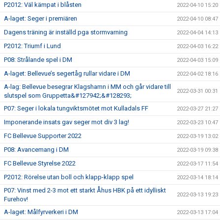
P2012: Väl kämpat i blåsten
2022-04-10 15:20
A-laget: Seger i premiären
2022-04-10 08:47
Dagens träning är inställd pga stormvarning
2022-04-04 14:13
P2012: Triumf i Lund
2022-04-03 16:22
P08: Strålande spel i DM
2022-04-03 15:09
A-laget: Bellevue’s segertåg rullar vidare i DM
2022-04-02 18:16
A-lag: Bellevue besegrar Klagshamn i MM och går vidare till
2022-03-31 00:31
slutspel som Gruppetta&#127942;&#128293;
P07: Seger i lokala tungviktsmötet mot Kulladals FF
2022-03-27 21:27
Imponerande insats gav seger mot div 3 lag!
2022-03-23 10:47
FC Bellevue Supporter 2022
2022-03-19 13:02
P08: Avancemang i DM
2022-03-19 09:38
FC Bellevue Styrelse 2022
2022-03-17 11:54
P2012: Rörelse utan boll och klapp-klapp spel
2022-03-14 18:14
P07: Vinst med 2-3 mot ett starkt Åhus HBK på ett idylliskt
2022-03-13 19:23
Furehov!
A-laget: Målfyrverkeri i DM
2022-03-13 17:04