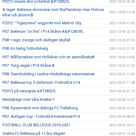
P2012 visade stor potential &#128525;
2021-10-09 20:20
A-laget: Bellevue dominerar mot Staffanstorp men förlorar
2021-10-09 19:23
efter två drömmål
F2012: ”Tigerpress” avgjorde mot Malmö City
2021-10-09 17:45
P07: Bellevue ”on fire” i P14 Skåne A&#128293;
2021-10-06 22:10
P08: I regn, ösregn och slutligen skyfall
2021-10-05 21:05
P08: En härlig fotbollshelg
2021-10-03 21:01
P07: Målfyrverkeri mot Höllviken och en sexmålsskytt
2021-10-03 19:05
P07: Tung seger i P14 Skåne A
2021-10-02 21:22
P08: Teambuilding i vackra Häckeberga naturreservat
2021-09-27 17:47
P07: Bellevue top 3 defensivt i Fotboll24 U14
2021-09-27 11:28
P2013 på naturgräs &#128525;
2021-09-26 21:16
Medaljregn över våra knattar !!
2021-09-26 16:37
P08: Rysarmatch mot duktiga FC Trelleborg
2021-09-25 15:21
P07: Äntligen Cup - Fotboll24 Invitational P14
2021-09-24 08:35
FOOTBALL CLUB BELLEVUE 2010-2021
2021-09-21 23:11
Grattis FC Bellevue på 11-års dagen!
2021-09-21 14:44