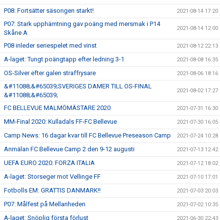
P08: Fortsätter säsongen starkt!
2021-08-14 17:20
P07: Stark upphämtning gav poäng med mersmak i P14
2021-08-14 12:00
Skåne A
P08 inleder seriespelet med vinst
2021-08-12 22:13
A-laget: Tungt poängtapp efter ledning 3-1
2021-08-08 16:35
OS-Silver efter galen straffrysare
2021-08-06 18:16
&#11088;&#65039;SVERIGES DAMER TILL OS-FINAL
2021-08-02 17:27
&#11088;&#65039;
FC BELLEVUE MALMÖMÄSTARE 2020
2021-07-31 16:30
MM-Final 2020: Kulladals FF-FC Bellevue
2021-07-30 16:05
Camp News: 16 dagar kvar till FC Bellevue Preseason Camp
2021-07-24 10:28
Anmälan FC Bellevue Camp 2 den 9-12 augusti
2021-07-13 12:42
UEFA EURO 2020: FORZA ITALIA
2021-07-12 18:02
A-laget: Storseger mot Vellinge FF
2021-07-10 17:01
Fotbolls EM: GRATTIS DANMARK!!
2021-07-03 20:03
P07: Målfest på Mellanheden
2021-07-02 10:35
A-laget: Snöplig första förlust
2021-06-30 22:43