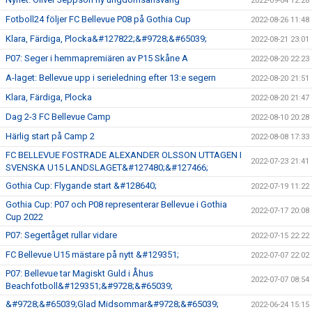
2022-09-04 12:28
Fotboll24 följer FC Bellevue P08 på Gothia Cup
2022-08-26 11:48
Klara, Färdiga, Plocka&#127822;&#9728;&#65039;
2022-08-21 23:01
P07: Seger i hemmapremiären av P15 Skåne A
2022-08-20 22:23
A-laget: Bellevue upp i serieledning efter 13:e segern
2022-08-20 21:51
Klara, Färdiga, Plocka
2022-08-20 21:47
Dag 2-3 FC Bellevue Camp
2022-08-10 20:28
Härlig start på Camp 2
2022-08-08 17:33
FC BELLEVUE FOSTRADE ALEXANDER OLSSON UTTAGEN I
2022-07-23 21:41
SVENSKA U15 LANDSLAGET&#127480;&#127466;
Gothia Cup: Flygande start &#128640;
2022-07-19 11:22
Gothia Cup: P07 och P08 representerar Bellevue i Gothia
2022-07-17 20:08
Cup 2022
P07: Segertåget rullar vidare
2022-07-15 22:22
FC Bellevue U15 mästare på nytt &#129351;
2022-07-07 22:02
P07: Bellevue tar Magiskt Guld i Åhus
2022-07-07 08:54
Beachfotboll&#129351;&#9728;&#65039;
&#9728;&#65039;Glad Midsommar&#9728;&#65039;
2022-06-24 15:15