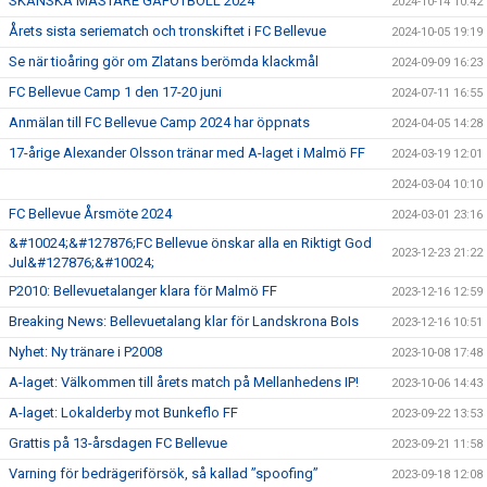
SKÅNSKA MÄSTARE GÅFOTBOLL 2024
2024-10-14 10:42
GÅBOLL
Årets sista seriematch och tronskiftet i FC Bellevue
2024-10-05 19:19
Se när tioåring gör om Zlatans berömda klackmål
2024-09-09 16:23
PROJEKT
FC Bellevue Camp 1 den 17-20 juni
2024-07-11 16:55
DOMARE
Anmälan till FC Bellevue Camp 2024 har öppnats
2024-04-05 14:28
17-årige Alexander Olsson tränar med A-laget i Malmö FF
2024-03-19 12:01
GYMKORT NORDIC WELLNESS
2024-03-04 10:10
FC Bellevue Årsmöte 2024
FYSTRÄNING
2024-03-01 23:16
&#10024;&#127876;FC Bellevue önskar alla en Riktigt God
2023-12-23 21:22
POLICY SOCIALA MEDIER
Jul&#127876;&#10024;
P2010: Bellevuetalanger klara för Malmö FF
2023-12-16 12:59
FRITIDSKORTET 2026
Breaking News: Bellevuetalang klar för Landskrona BoIs
2023-12-16 10:51
Nyhet: Ny tränare i P2008
2023-10-08 17:48
A-laget: Välkommen till årets match på Mellanhedens IP!
2023-10-06 14:43
A-laget: Lokalderby mot Bunkeflo FF
2023-09-22 13:53
Grattis på 13-årsdagen FC Bellevue
2023-09-21 11:58
Varning för bedrägeriförsök, så kallad ”spoofing”
2023-09-18 12:08