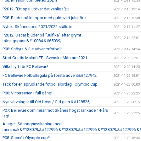
P08: Mission completed 2021!
2021-12-19 15:35
P2012: ”Ett spel utöver det vanliga”
2021-12-18 19:14
P08: Bjuder på klappar med guldsvart julsnöre
2021-12-18 15:38
Nyhet: Skånecupen 2021/2022 ställs in
2021-12-17 11:27
P2012: Oscar bjuder på ”Julfika” efter grymt
2021-12-14 22:51
träningspass&#10084;&#65039;
P08: Snöyra & 3:e adventsfotboll!
2021-12-12 14:54
Stort Grattis Malmö FF - Svenska Mästare 2021
2021-12-05 21:51
Vilket lyft för FC Bellevue!
2021-12-02 14:23
FC Bellevue Fotbollsgala på första advent&#127942;
2021-11-29 18:01
Tack för en sprudlande fotbollslördag i Olympic Cup!
2021-11-28 00:03
P08: Vinterserien i full gång!
2021-11-26 22:25
Nya värvningar till Old boys / Old girls &#128525;
2021-11-25 00:15
P07: Bellevue dominerar mot Skånes högst rankade 14-års
2021-11-20 22:25
lag!
A-laget: Säsongsavslutning med
mersmak&#128079;&#127996;&#128079;&#127996;&#128079;&#127996;&#
P08: Succé i Olympic cup!!
2021-11-20 18:34