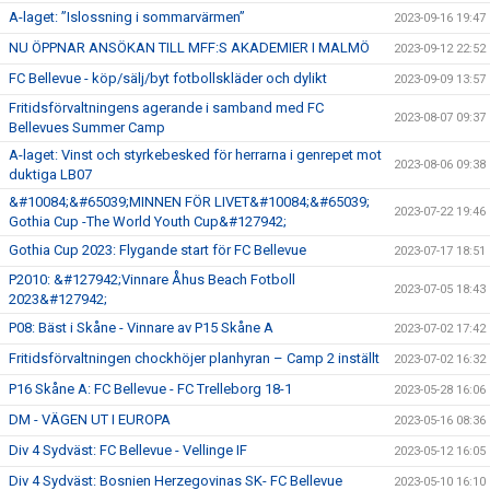
A-laget: ”Islossning i sommarvärmen”
2023-09-16 19:47
NU ÖPPNAR ANSÖKAN TILL MFF:S AKADEMIER I MALMÖ
2023-09-12 22:52
FC Bellevue - köp/sälj/byt fotbollskläder och dylikt
2023-09-09 13:57
Fritidsförvaltningens agerande i samband med FC
2023-08-07 09:37
Bellevues Summer Camp
A-laget: Vinst och styrkebesked för herrarna i genrepet mot
2023-08-06 09:38
duktiga LB07
&#10084;&#65039;MINNEN FÖR LIVET&#10084;&#65039;
2023-07-22 19:46
Gothia Cup -The World Youth Cup&#127942;
Gothia Cup 2023: Flygande start för FC Bellevue
2023-07-17 18:51
P2010: &#127942;Vinnare Åhus Beach Fotboll
2023-07-05 18:43
2023&#127942;
P08: Bäst i Skåne - Vinnare av P15 Skåne A
2023-07-02 17:42
Fritidsförvaltningen chockhöjer planhyran – Camp 2 inställt
2023-07-02 16:32
P16 Skåne A: FC Bellevue - FC Trelleborg 18-1
2023-05-28 16:06
DM - VÄGEN UT I EUROPA
2023-05-16 08:36
Div 4 Sydväst: FC Bellevue - Vellinge IF
2023-05-12 16:05
Div 4 Sydväst: Bosnien Herzegovinas SK- FC Bellevue
2023-05-10 16:10