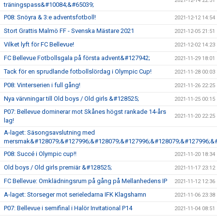
2021-12-14 22:51
träningspass&#10084;&#65039;
P08: Snöyra & 3:e adventsfotboll!
2021-12-12 14:54
Stort Grattis Malmö FF - Svenska Mästare 2021
2021-12-05 21:51
Vilket lyft för FC Bellevue!
2021-12-02 14:23
FC Bellevue Fotbollsgala på första advent&#127942;
2021-11-29 18:01
Tack för en sprudlande fotbollslördag i Olympic Cup!
2021-11-28 00:03
P08: Vinterserien i full gång!
2021-11-26 22:25
Nya värvningar till Old boys / Old girls &#128525;
2021-11-25 00:15
P07: Bellevue dominerar mot Skånes högst rankade 14-års
2021-11-20 22:25
lag!
A-laget: Säsongsavslutning med
mersmak&#128079;&#127996;&#128079;&#127996;&#128079;&#127996;&#
P08: Succé i Olympic cup!!
2021-11-20 18:34
Old boys / Old girls premiär &#128525;
2021-11-17 23:12
FC Bellevue: Omklädningsrum på gång på Mellanhedens IP
2021-11-12 12:36
A-laget: Storseger mot serieledarna IFK Klagshamn
2021-11-06 23:38
P07: Bellevue i semifinal i Halör Invitational P14
2021-11-04 08:51