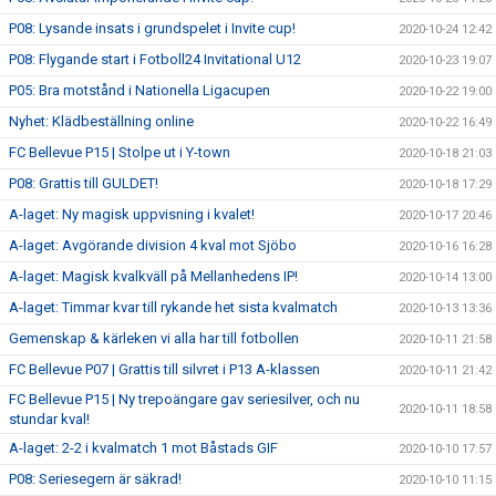
P08: Lysande insats i grundspelet i Invite cup!
2020-10-24 12:42
P08: Flygande start i Fotboll24 Invitational U12
2020-10-23 19:07
P05: Bra motstånd i Nationella Ligacupen
2020-10-22 19:00
Nyhet: Klädbeställning online
2020-10-22 16:49
FC Bellevue P15 | Stolpe ut i Y-town
2020-10-18 21:03
P08: Grattis till GULDET!
2020-10-18 17:29
A-laget: Ny magisk uppvisning i kvalet!
2020-10-17 20:46
A-laget: Avgörande division 4 kval mot Sjöbo
2020-10-16 16:28
A-laget: Magisk kvalkväll på Mellanhedens IP!
2020-10-14 13:00
A-laget: Timmar kvar till rykande het sista kvalmatch
2020-10-13 13:36
Gemenskap & kärleken vi alla har till fotbollen
2020-10-11 21:58
FC Bellevue P07 | Grattis till silvret i P13 A-klassen
2020-10-11 21:42
FC Bellevue P15 | Ny trepoängare gav seriesilver, och nu
2020-10-11 18:58
stundar kval!
A-laget: 2-2 i kvalmatch 1 mot Båstads GIF
2020-10-10 17:57
P08: Seriesegern är säkrad!
2020-10-10 11:15