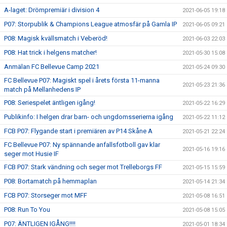
A-laget: Drömpremiär i division 4
2021-06-05 19:18
P07: Storpublik & Champions League atmosfär på Gamla IP
2021-06-05 09:21
P08: Magisk kvällsmatch i Veberöd!
2021-06-03 22:03
P08: Hat trick i helgens matcher!
2021-05-30 15:08
Anmälan FC Bellevue Camp 2021
2021-05-24 09:30
FC Bellevue P07: Magiskt spel i årets första 11-manna
2021-05-23 21:36
match på Mellanhedens IP
P08: Seriespelet äntligen igång!
2021-05-22 16:29
Publikinfo: I helgen drar barn- och ungdomsserierna igång
2021-05-22 11:12
FCB P07: Flygande start i premiären av P14 Skåne A
2021-05-21 22:24
FC Bellevue P07: Ny spännande anfallsfotboll gav klar
2021-05-16 19:16
seger mot Husie IF
FCB P07: Stark vändning och seger mot Trelleborgs FF
2021-05-15 15:59
P08: Bortamatch på hemmaplan
2021-05-14 21:34
FCB P07: Storseger mot MFF
2021-05-08 16:51
P08: Run To You
2021-05-08 15:05
P07: ÄNTLIGEN IGÅNG!!!!
2021-05-01 18:34