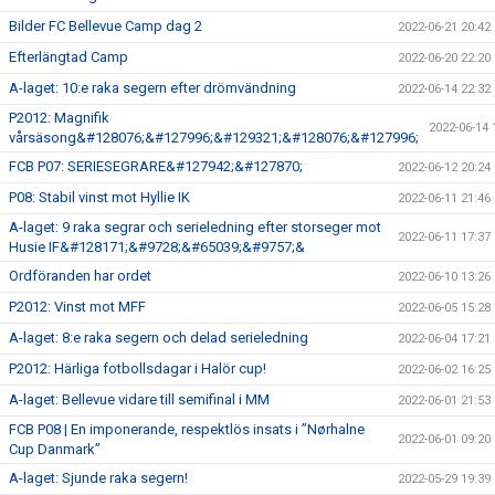
Bilder FC Bellevue Camp dag 2
2022-06-21 20:42
Efterlängtad Camp
2022-06-20 22:20
A-laget: 10:e raka segern efter drömvändning
2022-06-14 22:32
P2012: Magnifik
2022-06-14 
vårsäsong&#128076;&#127996;&#129321;&#128076;&#127996;
FCB P07: SERIESEGRARE&#127942;&#127870;
2022-06-12 20:24
P08: Stabil vinst mot Hyllie IK
2022-06-11 21:46
A-laget: 9 raka segrar och serieledning efter storseger mot
2022-06-11 17:37
Husie IF&#128171;&#9728;&#65039;&#9757;&
Ordföranden har ordet
2022-06-10 13:26
P2012: Vinst mot MFF
2022-06-05 15:28
A-laget: 8:e raka segern och delad serieledning
2022-06-04 17:21
P2012: Härliga fotbollsdagar i Halör cup!
2022-06-02 16:25
A-laget: Bellevue vidare till semifinal i MM
2022-06-01 21:53
FCB P08 | En imponerande, respektlös insats i ”Nørhalne
2022-06-01 09:20
Cup Danmark”
A-laget: Sjunde raka segern!
2022-05-29 19:39