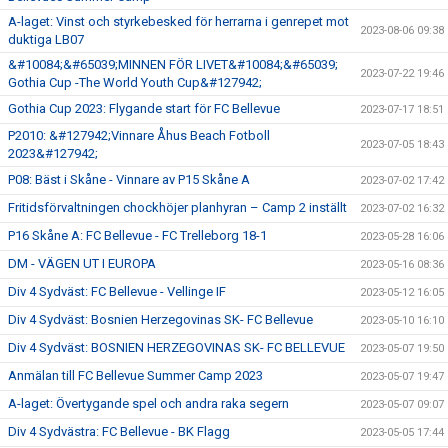
A-laget: Vinst och styrkebesked för herrarna i genrepet mot
2023-08-06 09:38
duktiga LB07
&#10084;&#65039;MINNEN FÖR LIVET&#10084;&#65039;
2023-07-22 19:46
Gothia Cup -The World Youth Cup&#127942;
Gothia Cup 2023: Flygande start för FC Bellevue
2023-07-17 18:51
P2010: &#127942;Vinnare Åhus Beach Fotboll
2023-07-05 18:43
2023&#127942;
P08: Bäst i Skåne - Vinnare av P15 Skåne A
2023-07-02 17:42
Fritidsförvaltningen chockhöjer planhyran – Camp 2 inställt
2023-07-02 16:32
P16 Skåne A: FC Bellevue - FC Trelleborg 18-1
2023-05-28 16:06
DM - VÄGEN UT I EUROPA
2023-05-16 08:36
Div 4 Sydväst: FC Bellevue - Vellinge IF
2023-05-12 16:05
Div 4 Sydväst: Bosnien Herzegovinas SK- FC Bellevue
2023-05-10 16:10
Div 4 Sydväst: BOSNIEN HERZEGOVINAS SK- FC BELLEVUE
2023-05-07 19:50
Anmälan till FC Bellevue Summer Camp 2023
2023-05-07 19:47
A-laget: Övertygande spel och andra raka segern
2023-05-07 09:07
Div 4 Sydvästra: FC Bellevue - BK Flagg
2023-05-05 17:44