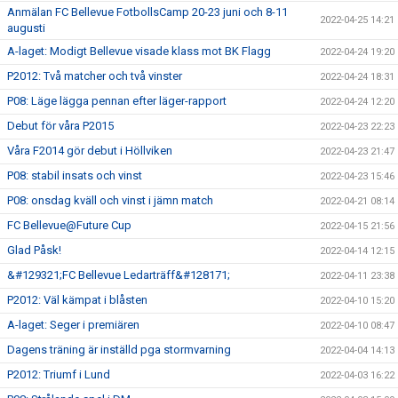
Anmälan FC Bellevue FotbollsCamp 20-23 juni och 8-11
2022-04-25 14:21
augusti
A-laget: Modigt Bellevue visade klass mot BK Flagg
2022-04-24 19:20
P2012: Två matcher och två vinster
2022-04-24 18:31
P08: Läge lägga pennan efter läger-rapport
2022-04-24 12:20
Debut för våra P2015
2022-04-23 22:23
Våra F2014 gör debut i Höllviken
2022-04-23 21:47
P08: stabil insats och vinst
2022-04-23 15:46
P08: onsdag kväll och vinst i jämn match
2022-04-21 08:14
FC Bellevue@Future Cup
2022-04-15 21:56
Glad Påsk!
2022-04-14 12:15
&#129321;FC Bellevue Ledarträff&#128171;
2022-04-11 23:38
P2012: Väl kämpat i blåsten
2022-04-10 15:20
A-laget: Seger i premiären
2022-04-10 08:47
Dagens träning är inställd pga stormvarning
2022-04-04 14:13
P2012: Triumf i Lund
2022-04-03 16:22