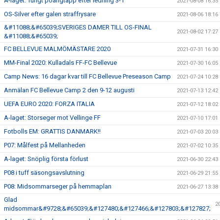
A-laget: Tungt poängtapp efter ledning 3-1
2021-08-08 16:35
OS-Silver efter galen straffrysare
2021-08-06 18:16
&#11088;&#65039;SVERIGES DAMER TILL OS-FINAL
2021-08-02 17:27
&#11088;&#65039;
FC BELLEVUE MALMÖMÄSTARE 2020
2021-07-31 16:30
MM-Final 2020: Kulladals FF-FC Bellevue
2021-07-30 16:05
Camp News: 16 dagar kvar till FC Bellevue Preseason Camp
2021-07-24 10:28
Anmälan FC Bellevue Camp 2 den 9-12 augusti
2021-07-13 12:42
UEFA EURO 2020: FORZA ITALIA
2021-07-12 18:02
A-laget: Storseger mot Vellinge FF
2021-07-10 17:01
Fotbolls EM: GRATTIS DANMARK!!
2021-07-03 20:03
P07: Målfest på Mellanheden
2021-07-02 10:35
A-laget: Snöplig första förlust
2021-06-30 22:43
P08 i tuff säsongsavslutning
2021-06-29 21:55
P08: Midsommarseger på hemmaplan
2021-06-27 13:38
Glad
2
midsommar&#9728;&#65039;&#127480;&#127466;&#127803;&#127827;