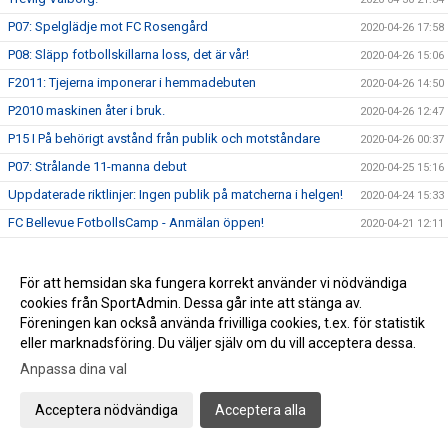
P07: Spelglädje mot FC Rosengård
2020-04-26 17:58
P08: Släpp fotbollskillarna loss, det är vår!
2020-04-26 15:06
F2011: Tjejerna imponerar i hemmadebuten
2020-04-26 14:50
P2010 maskinen åter i bruk.
2020-04-26 12:47
P15 I På behörigt avstånd från publik och motståndare
2020-04-26 00:37
P07: Strålande 11-manna debut
2020-04-25 15:16
Uppdaterade riktlinjer: Ingen publik på matcherna i helgen!
2020-04-24 15:33
FC Bellevue FotbollsCamp - Anmälan öppen!
2020-04-21 12:11
Info Skåneboll: Barn & Ungdomsfotboll Seriestart 1 maj
2020-04-17 12:12
Glad Påsk&#128035;&#9728;&#65039;
2020-04-09 17:55
För att hemsidan ska fungera korrekt använder vi nödvändiga
cookies från SportAdmin. Dessa går inte att stänga av.
FCBs Supportermössa gör succé - bara ett fåtal kvar
2020-04-03 14:44
Föreningen kan också använda frivilliga cookies, t.ex. för statistik
Senaste nytt: Alla Träningsmatcher ställs in i FCB
2020-04-03 11:11
eller marknadsföring. Du väljer själv om du vill acceptera dessa.
Träning: Energifylld onsdagsträning
2020-04-02 00:08
Anpassa dina val
FC Bellevue: Träningarna fortsätter...tillsvidare
2020-04-01 14:39
Acceptera nödvändiga
Acceptera alla
Senaste nytt: Skåneboll skjuter upp seriespelet: ”Matcher
2020-04-01 14:27
kan inte spelas nu”