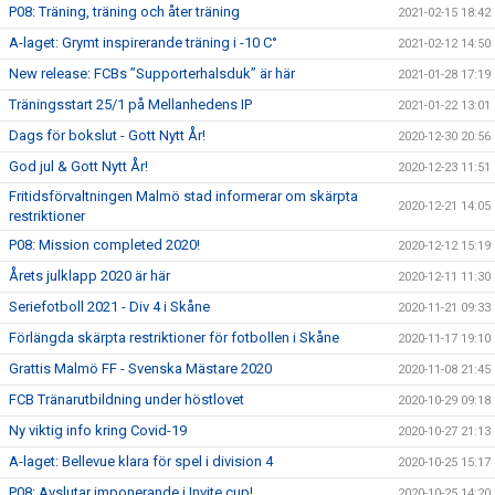
P08: Träning, träning och åter träning
2021-02-15 18:42
A-laget: Grymt inspirerande träning i -10 C°
2021-02-12 14:50
New release: FCBs ”Supporterhalsduk” är här
2021-01-28 17:19
Träningsstart 25/1 på Mellanhedens IP
2021-01-22 13:01
Dags för bokslut - Gott Nytt År!
2020-12-30 20:56
God jul & Gott Nytt År!
2020-12-23 11:51
Fritidsförvaltningen Malmö stad informerar om skärpta
2020-12-21 14:05
restriktioner
P08: Mission completed 2020!
2020-12-12 15:19
Årets julklapp 2020 är här
2020-12-11 11:30
Seriefotboll 2021 - Div 4 i Skåne
2020-11-21 09:33
Förlängda skärpta restriktioner för fotbollen i Skåne
2020-11-17 19:10
Grattis Malmö FF - Svenska Mästare 2020
2020-11-08 21:45
FCB Tränarutbildning under höstlovet
2020-10-29 09:18
Ny viktig info kring Covid-19
2020-10-27 21:13
A-laget: Bellevue klara för spel i division 4
2020-10-25 15:17
P08: Avslutar imponerande i Invite cup!
2020-10-25 14:20