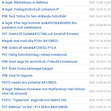
A-laget: Mästarklass av Bellevue
2021-10-30 10:50
A-laget: Fredagsfotboll på Limhamns IP
2021-10-29 15:34
P08: Tack Tobbe för fem strålande fotbollsår!
2021-10-25 18:55
A-laget: Efter regn kommer sol&#9728;&#65039; Bra
2021-10-24 00:45
prestation mot serieledarna
P07: Grattis till Guldet&#127942;och farväl till 9-manna
2021-10-23 10:50
Magisk resa med våra P10or &#128525;
2021-10-18 22:09
P08: Grattis till silvret&#129352;i P13 A
2021-10-17 16:11
P07: Härlig fotbollslördag i Hittarp Invitational
2021-10-16 21:15
P08: Snart dags för storfotboll i Fotboll24 Invitational
2021-10-16 01:43
P07: Årets första serieseger bärgad
2021-10-16 00:58
P08: Visar fin laganda
2021-10-10 14:27
P2012 visade stor potential &#128525;
2021-10-09 20:20
A-laget: Bellevue dominerar mot Staffanstorp men förlorar
2021-10-09 19:23
efter två drömmål
F2012: ”Tigerpress” avgjorde mot Malmö City
2021-10-09 17:45
P07: Bellevue ”on fire” i P14 Skåne A&#128293;
2021-10-06 22:10