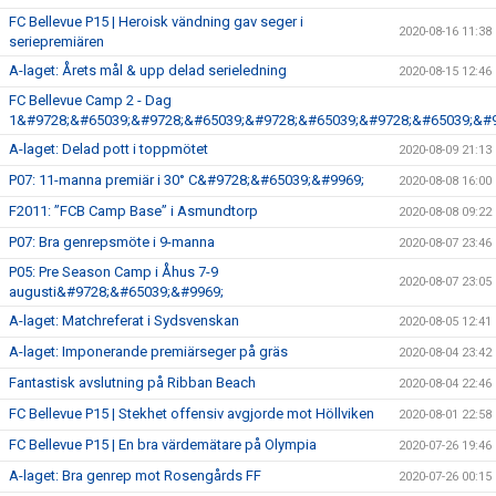
FC Bellevue P15 | Heroisk vändning gav seger i
2020-08-16 11:38
seriepremiären
A-laget: Årets mål & upp delad serieledning
2020-08-15 12:46
FC Bellevue Camp 2 - Dag
1&#9728;&#65039;&#9728;&#65039;&#9728;&#65039;&#9728;&#65039;&#9
A-laget: Delad pott i toppmötet
2020-08-09 21:13
P07: 11-manna premiär i 30° C&#9728;&#65039;&#9969;
2020-08-08 16:00
F2011: ”FCB Camp Base” i Asmundtorp
2020-08-08 09:22
P07: Bra genrepsmöte i 9-manna
2020-08-07 23:46
P05: Pre Season Camp i Åhus 7-9
2020-08-07 23:05
augusti&#9728;&#65039;&#9969;
A-laget: Matchreferat i Sydsvenskan
2020-08-05 12:41
A-laget: Imponerande premiärseger på gräs
2020-08-04 23:42
Fantastisk avslutning på Ribban Beach
2020-08-04 22:46
FC Bellevue P15 | Stekhet offensiv avgjorde mot Höllviken
2020-08-01 22:58
FC Bellevue P15 | En bra värdemätare på Olympia
2020-07-26 19:46
A-laget: Bra genrep mot Rosengårds FF
2020-07-26 00:15