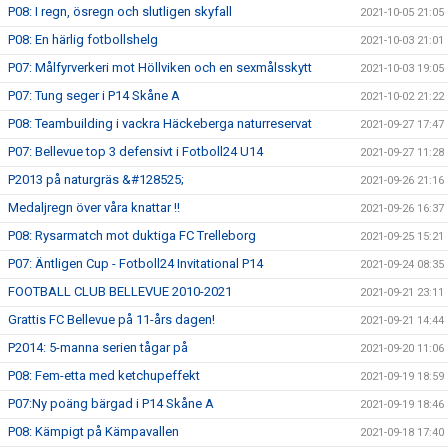
P08: I regn, ösregn och slutligen skyfall
2021-10-05 21:05
P08: En härlig fotbollshelg
2021-10-03 21:01
P07: Målfyrverkeri mot Höllviken och en sexmålsskytt
2021-10-03 19:05
P07: Tung seger i P14 Skåne A
2021-10-02 21:22
P08: Teambuilding i vackra Häckeberga naturreservat
2021-09-27 17:47
P07: Bellevue top 3 defensivt i Fotboll24 U14
2021-09-27 11:28
P2013 på naturgräs &#128525;
2021-09-26 21:16
Medaljregn över våra knattar !!
2021-09-26 16:37
P08: Rysarmatch mot duktiga FC Trelleborg
2021-09-25 15:21
P07: Äntligen Cup - Fotboll24 Invitational P14
2021-09-24 08:35
FOOTBALL CLUB BELLEVUE 2010-2021
2021-09-21 23:11
Grattis FC Bellevue på 11-års dagen!
2021-09-21 14:44
P2014: 5-manna serien tågar på
2021-09-20 11:06
P08: Fem-etta med ketchupeffekt
2021-09-19 18:59
P07:Ny poäng bärgad i P14 Skåne A
2021-09-19 18:46
P08: Kämpigt på Kämpavallen
2021-09-18 17:40