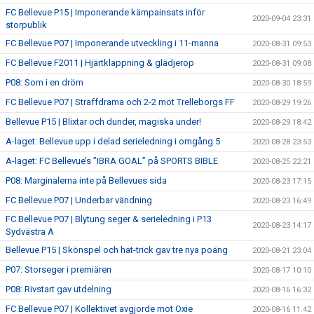
FC Bellevue P15 | Imponerande kämpainsats inför
2020-09-04 23:31
storpublik
FC Bellevue P07 | Imponerande utveckling i 11-manna
2020-08-31 09:53
FC Bellevue F2011 | Hjärtklappning & glädjerop
2020-08-31 09:08
P08: Som i en dröm
2020-08-30 18:59
FC Bellevue P07 | Straffdrama och 2-2 mot Trelleborgs FF
2020-08-29 19:26
Bellevue P15 | Blixtar och dunder, magiska under!
2020-08-29 18:42
A-laget: Bellevue upp i delad serieledning i omgång 5
2020-08-28 23:53
A-laget: FC Bellevue’s ”IBRA GOAL” på SPORTS BIBLE
2020-08-25 22:21
P08: Marginalerna inte på Bellevues sida
2020-08-23 17:15
FC Bellevue P07 | Underbar vändning
2020-08-23 16:49
FC Bellevue P07 | Blytung seger & serieledning i P13
2020-08-23 14:17
Sydvästra A
Bellevue P15 | Skönspel och hat-trick gav tre nya poäng
2020-08-21 23:04
P07: Storseger i premiären
2020-08-17 10:10
P08: Rivstart gav utdelning
2020-08-16 16:32
FC Bellevue P07 | Kollektivet avgjorde mot Oxie
2020-08-16 11:42