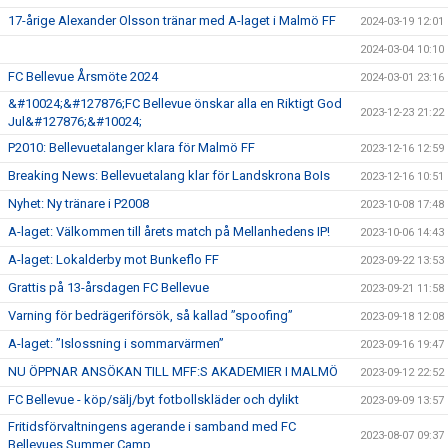
17-årige Alexander Olsson tränar med A-laget i Malmö FF
2024-03-19 12:01
GÅBOLL
2024-03-04 10:10
PROJEKT
FC Bellevue Årsmöte 2024
2024-03-01 23:16
&#10024;&#127876;FC Bellevue önskar alla en Riktigt God
DOMARE
2023-12-23 21:22
Jul&#127876;&#10024;
P2010: Bellevuetalanger klara för Malmö FF
2023-12-16 12:59
GYMKORT NORDIC WELLNESS
Breaking News: Bellevuetalang klar för Landskrona BoIs
2023-12-16 10:51
FYSTRÄNING
Nyhet: Ny tränare i P2008
2023-10-08 17:48
A-laget: Välkommen till årets match på Mellanhedens IP!
2023-10-06 14:43
POLICY SOCIALA MEDIER
A-laget: Lokalderby mot Bunkeflo FF
2023-09-22 13:53
FRITIDSKORTET 2026
Grattis på 13-årsdagen FC Bellevue
2023-09-21 11:58
Varning för bedrägeriförsök, så kallad ”spoofing”
2023-09-18 12:08
A-laget: ”Islossning i sommarvärmen”
2023-09-16 19:47
NU ÖPPNAR ANSÖKAN TILL MFF:S AKADEMIER I MALMÖ
2023-09-12 22:52
FC Bellevue - köp/sälj/byt fotbollskläder och dylikt
2023-09-09 13:57
Fritidsförvaltningens agerande i samband med FC
2023-08-07 09:37
Bellevues Summer Camp