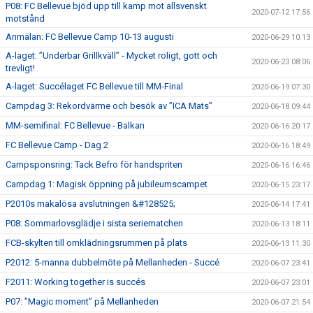
P08: FC Bellevue bjöd upp till kamp mot allsvenskt
2020-07-12 17:56
motstånd
Anmälan: FC Bellevue Camp 10-13 augusti
2020-06-29 10:13
A-laget: ”Underbar Grillkväll” - Mycket roligt, gott och
2020-06-23 08:06
trevligt!
A-laget: Succélaget FC Bellevue till MM-Final
2020-06-19 07:30
Campdag 3: Rekordvärme och besök av ”ICA Mats”
2020-06-18 09:44
MM-semifinal: FC Bellevue - Balkan
2020-06-16 20:17
FC Bellevue Camp - Dag 2
2020-06-16 18:49
Campsponsring: Tack Befro för handspriten
2020-06-16 16:46
Campdag 1: Magisk öppning på jubileumscampet
2020-06-15 23:17
P2010s makalösa avslutningen &#128525;
2020-06-14 17:41
P08: Sommarlovsglädje i sista seriematchen
2020-06-13 18:11
FCB-skylten till omklädningsrummen på plats
2020-06-13 11:30
P2012: 5-manna dubbelmöte på Mellanheden - Succé
2020-06-07 23:41
F2011: Working together is succés
2020-06-07 23:01
P07: ”Magic moment” på Mellanheden
2020-06-07 21:54