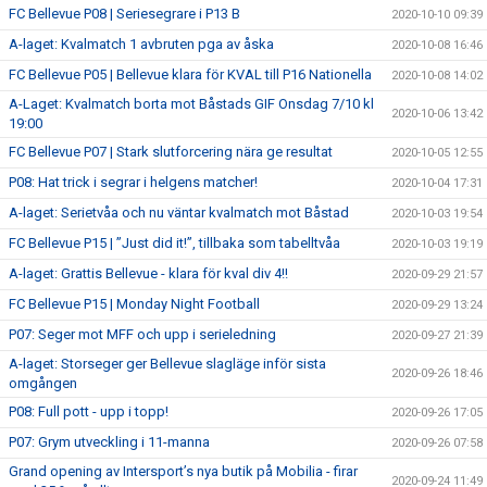
FC Bellevue P08 | Seriesegrare i P13 B
2020-10-10 09:39
A-laget: Kvalmatch 1 avbruten pga av åska
2020-10-08 16:46
FC Bellevue P05 | Bellevue klara för KVAL till P16 Nationella
2020-10-08 14:02
A-Laget: Kvalmatch borta mot Båstads GIF Onsdag 7/10 kl
2020-10-06 13:42
19:00
FC Bellevue P07 | Stark slutforcering nära ge resultat
2020-10-05 12:55
P08: Hat trick i segrar i helgens matcher!
2020-10-04 17:31
A-laget: Serietvåa och nu väntar kvalmatch mot Båstad
2020-10-03 19:54
FC Bellevue P15 | ”Just did it!”, tillbaka som tabelltvåa
2020-10-03 19:19
A-laget: Grattis Bellevue - klara för kval div 4!!
2020-09-29 21:57
FC Bellevue P15 | Monday Night Football
2020-09-29 13:24
P07: Seger mot MFF och upp i serieledning
2020-09-27 21:39
A-laget: Storseger ger Bellevue slagläge inför sista
2020-09-26 18:46
omgången
P08: Full pott - upp i topp!
2020-09-26 17:05
P07: Grym utveckling i 11-manna
2020-09-26 07:58
Grand opening av Intersport’s nya butik på Mobilia - firar
2020-09-24 11:49