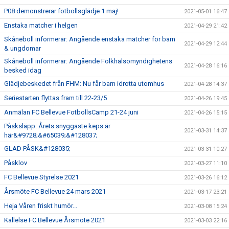
P08 demonstrerar fotbollsglädje 1 maj!
2021-05-01 16:47
Enstaka matcher i helgen
2021-04-29 21:42
Skåneboll informerar: Angående enstaka matcher för barn
2021-04-29 12:44
& ungdomar
Skåneboll informerar: Angående Folkhälsomyndighetens
2021-04-28 16:16
besked idag
Glädjebeskedet från FHM: Nu får barn idrotta utomhus
2021-04-28 14:37
Seriestarten flyttas fram till 22-23/5
2021-04-26 19:45
Anmälan FC Bellevue FotbollsCamp 21-24 juni
2021-04-26 15:15
Påsksläpp: Årets snyggaste keps är
2021-03-31 14:37
här&#9728;&#65039;&#128037;
GLAD PÅSK&#128035;
2021-03-31 10:27
Påsklov
2021-03-27 11:10
FC Bellevue Styrelse 2021
2021-03-26 16:12
Årsmöte FC Bellevue 24 mars 2021
2021-03-17 23:21
Heja Våren friskt humör...
2021-03-08 15:24
Kallelse FC Bellevue Årsmöte 2021
2021-03-03 22:16