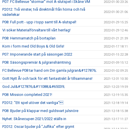
P07: FC Bellevue ”stormar” mot A-slutspel i Skåne VM
2022-01-30 23:26
P2012: Två vinster, två direktmål från hörna och två
2022-01-30 21:06
väderlekar
P08: Full pott - upp i topp samt till A-slutspel!
2022-01-29 15:25
Vi söker Materialförvaltare till vårt herrlag!
2022-01-29 12:46
P08: Hemmamatch på bortaplan
2022-01-21 21:39
Kom i form med Old Boys & Old Girls!
2022-01-17 18:11
P07: Imponerande start på säsongen 2022
2022-01-15 22:28
P08: Säsongspremiär & julgranshämtning
2022-01-09 15:12
FC Bellevue P08 tar hand om Din gamla julgran&#127876;
2022-01-02 09:25
Gott Nytt År och tack för ett fantastiskt år tillsammans!
2021-12-31 10:30
God Jul&#127876;&#11088;&#65039;
2021-12-23 19:59
P08: Mission completed 2021!
2021-12-19 15:35
P2012: ”Ett spel utöver det vanliga”
2021-12-18 19:14
P08: Bjuder på klappar med guldsvart julsnöre
2021-12-18 15:38
Nyhet: Skånecupen 2021/2022 ställs in
2021-12-17 11:27
P2012: Oscar bjuder på ”Julfika” efter grymt