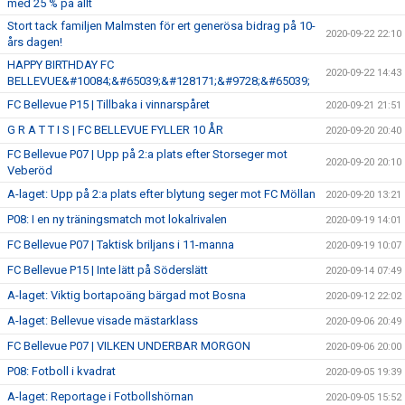
med 25 % på allt
Stort tack familjen Malmsten för ert generösa bidrag på 10-
2020-09-22 22:10
års dagen!
HAPPY BIRTHDAY FC
2020-09-22 14:43
BELLEVUE&#10084;&#65039;&#128171;&#9728;&#65039;
FC Bellevue P15 | Tillbaka i vinnarspåret
2020-09-21 21:51
G R A T T I S | FC BELLEVUE FYLLER 10 ÅR
2020-09-20 20:40
FC Bellevue P07 | Upp på 2:a plats efter Storseger mot
2020-09-20 20:10
Veberöd
A-laget: Upp på 2:a plats efter blytung seger mot FC Möllan
2020-09-20 13:21
P08: I en ny träningsmatch mot lokalrivalen
2020-09-19 14:01
FC Bellevue P07 | Taktisk briljans i 11-manna
2020-09-19 10:07
FC Bellevue P15 | Inte lätt på Söderslätt
2020-09-14 07:49
A-laget: Viktig bortapoäng bärgad mot Bosna
2020-09-12 22:02
A-laget: Bellevue visade mästarklass
2020-09-06 20:49
FC Bellevue P07 | VILKEN UNDERBAR MORGON
2020-09-06 20:00
P08: Fotboll i kvadrat
2020-09-05 19:39
A-laget: Reportage i Fotbollshörnan
2020-09-05 15:52