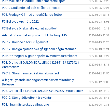
P08: Målkalas inledde Distriktsmästerskapen
2022-03-06 15:28
P2012 Strålande sol och strålande insats
2022-03-05 20:24
P08: Fredagkväll med underhållande fotboll
2022-03-04 23:13
FC Bellevue Årsmöte 2022
2022-02-23 18:06
FC Bellevue önskar alla ett fint sportlov!
2022-02-21 12:18
A-laget: Klassmål avgjorde mot Lilla Torg i MM
2022-02-19 20:34
P2012: Bounce back i Klågerup!!!
2022-02-19 20:26
P2012: Riktiga sjömän ska gå igenom några stormar
2022-02-13 20:24
P07: Storseger i A-gruppspelet av vintermästerskapet
2022-02-13 18:27
P08: Grattis till GULDMEDALJEN&#129351;&#127942; i
2022-02-13 18:11
vinterserien!
P2012: Stora framsteg i skön februarisol
2022-02-12 21:50
A-laget: Lysande säsongspremiär av ett rekordungt
2022-02-12 20:03
Bellevue
P08: Grattis till SILVERMEDALJEN&#129352; i vinterserien!
2022-02-12 15:15
P2012: Stor glädje efter 4 års väntan
2022-02-05 15:46
P08: I bra mästerskaps vibrationer
2022-02-05 10:35