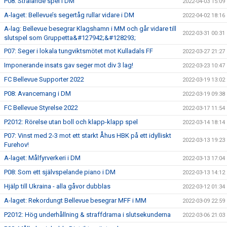
P08: Strålande spel i DM
2022-04-03 15:09
A-laget: Bellevue’s segertåg rullar vidare i DM
2022-04-02 18:16
A-lag: Bellevue besegrar Klagshamn i MM och går vidare till
2022-03-31 00:31
slutspel som Gruppetta&#127942;&#128293;
P07: Seger i lokala tungviktsmötet mot Kulladals FF
2022-03-27 21:27
Imponerande insats gav seger mot div 3 lag!
2022-03-23 10:47
FC Bellevue Supporter 2022
2022-03-19 13:02
P08: Avancemang i DM
2022-03-19 09:38
FC Bellevue Styrelse 2022
2022-03-17 11:54
P2012: Rörelse utan boll och klapp-klapp spel
2022-03-14 18:14
P07: Vinst med 2-3 mot ett starkt Åhus HBK på ett idylliskt
2022-03-13 19:23
Furehov!
A-laget: Målfyrverkeri i DM
2022-03-13 17:04
P08: Som ett självspelande piano i DM
2022-03-13 14:12
Hjälp till Ukraina - alla gåvor dubblas
2022-03-12 01:34
A-laget: Rekordungt Bellevue besegrar MFF i MM
2022-03-09 22:59
P2012: Hög underhållning & straffdrama i slutsekunderna
2022-03-06 21:03