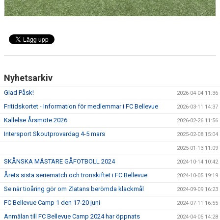
KLÄDBESTÄLLNING
SPONSORER
KLUBBMAGASIN
Nyhetsarkiv
NATIONELLA SPELFORMER
Glad Påsk!
2026-04-04 11:36
PROVTRÄNING
Fritidskortet - Information för medlemmar i FC Bellevue
2026-03-11 14:37
Kallelse Årsmöte 2026
2026-02-26 11:56
SKADEBEHANDLING
Intersport Skoutprovardag 4-5 mars
2025-02-08 15:04
VÄRDEGRUND
2025-01-13 11:09
SKÅNSKA MÄSTARE GÅFOTBOLL 2024
2024-10-14 10:42
FOTBOLLSCAMP 2026
Årets sista seriematch och tronskiftet i FC Bellevue
2024-10-05 19:19
Se när tioåring gör om Zlatans berömda klackmål
TRÄNARUTBILDNING
2024-09-09 16:23
FC Bellevue Camp 1 den 17-20 juni
2024-07-11 16:55
SUPPORTERPRYLAR
Anmälan till FC Bellevue Camp 2024 har öppnats
2024-04-05 14:28