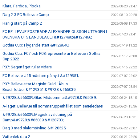
Klara, Färdiga, Plocka
2022-08-20 21:47
Dag 2-3 FC Bellevue Camp
2022-08-10 20:28
Härlig start på Camp 2
2022-08-08 17:33
FC BELLEVUE FOSTRADE ALEXANDER OLSSON UTTAGEN I
2022-07-23 21:41
SVENSKA U15 LANDSLAGET&#127480;&#127466;
Gothia Cup: Flygande start &#128640;
2022-07-19 11:22
Gothia Cup: P07 och P08 representerar Bellevue i Gothia
2022-07-17 20:08
Cup 2022
P07: Segertåget rullar vidare
2022-07-15 22:22
FC Bellevue U15 mästare på nytt &#129351;
2022-07-07 22:02
P07: Bellevue tar Magiskt Guld i Åhus
2022-07-07 08:54
Beachfotboll&#129351;&#9728;&#65039;
&#9728;&#65039;Glad Midsommar&#9728;&#65039;
2022-06-24 15:15
A-laget: Bellevue till sommarupperhållet som serieledare!
2022-06-24 13:36
&#9728;&#65039;Magisk avslutning på
2022-06-23 16:31
Camp&#9728;&#65039;&#128703;
Dag 3 med slalomtävling &#128525;
2022-06-22 23:07
Vattenlek dag 2
2022-06-21 22:26