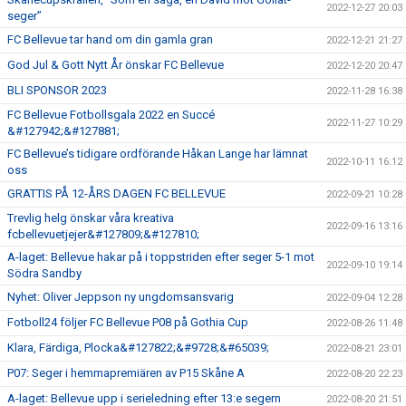
2022-12-27 20:03
seger”
FC Bellevue tar hand om din gamla gran
2022-12-21 21:27
God Jul & Gott Nytt År önskar FC Bellevue
2022-12-20 20:47
BLI SPONSOR 2023
2022-11-28 16:38
FC Bellevue Fotbollsgala 2022 en Succé
2022-11-27 10:29
&#127942;&#127881;
FC Bellevue’s tidigare ordförande Håkan Lange har lämnat
2022-10-11 16:12
oss
GRATTIS PÅ 12-ÅRS DAGEN FC BELLEVUE
2022-09-21 10:28
Trevlig helg önskar våra kreativa
2022-09-16 13:16
fcbellevuetjejer&#127809;&#127810;
A-laget: Bellevue hakar på i toppstriden efter seger 5-1 mot
2022-09-10 19:14
Södra Sandby
Nyhet: Oliver Jeppson ny ungdomsansvarig
2022-09-04 12:28
Fotboll24 följer FC Bellevue P08 på Gothia Cup
2022-08-26 11:48
Klara, Färdiga, Plocka&#127822;&#9728;&#65039;
2022-08-21 23:01
P07: Seger i hemmapremiären av P15 Skåne A
2022-08-20 22:23
A-laget: Bellevue upp i serieledning efter 13:e segern
2022-08-20 21:51