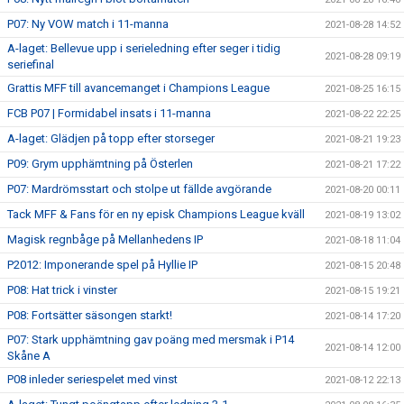
P07: Ny VOW match i 11-manna
2021-08-28 14:52
A-laget: Bellevue upp i serieledning efter seger i tidig
2021-08-28 09:19
seriefinal
Grattis MFF till avancemanget i Champions League
2021-08-25 16:15
FCB P07 | Formidabel insats i 11-manna
2021-08-22 22:25
A-laget: Glädjen på topp efter storseger
2021-08-21 19:23
P09: Grym upphämtning på Österlen
2021-08-21 17:22
P07: Mardrömsstart och stolpe ut fällde avgörande
2021-08-20 00:11
Tack MFF & Fans för en ny episk Champions League kväll
2021-08-19 13:02
Magisk regnbåge på Mellanhedens IP
2021-08-18 11:04
P2012: Imponerande spel på Hyllie IP
2021-08-15 20:48
P08: Hat trick i vinster
2021-08-15 19:21
P08: Fortsätter säsongen starkt!
2021-08-14 17:20
P07: Stark upphämtning gav poäng med mersmak i P14
2021-08-14 12:00
Skåne A
P08 inleder seriespelet med vinst
2021-08-12 22:13