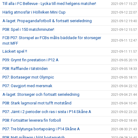
Till alla i FC Bellevue - Lycka till med helgens matcher!
2021-09-17 15:27
Härlig atmosfär i Höllviken Mini Cup
2021-09-12 22:07
A-laget: Propagandafotboll & fortsatt serieledning
2021-09-12 19:40
P08: Spel i 150 matchminuter!
2021-09-12 15:57
FCB P07: Storspel av FCBs målis bäddade för storseger
2021-09-11 12:47
mot MFF
Läckert spel !!
2021-09-11 11:57
P09: Grymt fin prestation i P12 A
2021-09-05 20:19
P08: Rafflande i tätstriden
2021-09-05 18:33
P07: Bortaseger mot Olympic
2021-09-05 18:11
P07: Oavgjort med mersmak
2021-09-04 22:12
A-laget: Storseger och fortsatt serieledning
2021-09-04 21:44
P08: Stark lagmoral mot tufft motstånd
2021-09-04 10:41
P07: Jämt i 2 perioder och ras i sista i P14 Skåne A
2021-09-02 23:22
P08: Fortsätter leverera fin fotboll
2021-09-02 18:49
P07: Tre blytunga bortapoäng i P14 Skåne A
2021-08-30 21:43
P08: Nytt målregn i blöt bortamatch
2021-08-28 16:40