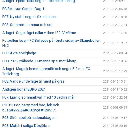
A-laget: Fjärde raka segern och serieledning
2021-06-24 09:51
FC Bellevue Camp - Dag 1
2021-06-22 06:48
P07: Ny stabil seger i ökenhettan
2021-06-20 18:58
P08: Sommar, sommar och sol...
2021-06-20 17:54
A-laget: Segertåget rullar vidare i 32 C° värme
2021-06-19 17:56
Fotbollen lever - FC Bellevue på första sidan av Skånebollen
2021-06-18 19:27
Nr 2
P08: Äkta spelglädje
2021-06-17 08:54
FCB P07: Strålande 11-manna spel mot Åkarp
2021-06-13 18:56
A-laget: Magisk hemmapremiär och seger 5-2 mot FC
2021-06-13 17:29
Trelleborg
P08: Vände underläge till vinst på gräs!
2021-06-13 13:51
Äntligen börjar EURO 2021
2021-06-11 10:52
P07: Ljuvlig sommarkväll med 10 vackra mål
2021-06-10 22:34
P2012: Poolparty med bad, lek och
2021-06-09 09:39
bus&#9728;&#65039;&#128517;
P08: Skönspel på nationaldagen
2021-06-06 19:17
P08: Match i soliga Dösjöbro
2021-06-05 20:16