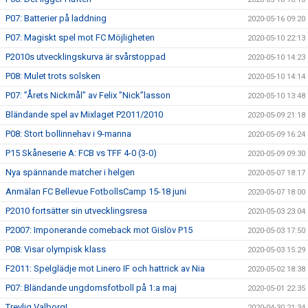
P07: Batterier på laddning
2020-05-16 09:20
P07: Magiskt spel mot FC Möjligheten
2020-05-10 22:13
P2010s utvecklingskurva är svårstoppad
2020-05-10 14:23
P08: Mulet trots solsken
2020-05-10 14:14
P07: ”Årets Nickmål” av Felix ”Nick”lasson
2020-05-10 13:48
Bländande spel av Mixlaget P2011/2010
2020-05-09 21:18
P08: Stort bollinnehav i 9-manna
2020-05-09 16:24
P15 Skåneserie A: FCB vs TFF 4-0 (3-0)
2020-05-09 09:30
Nya spännande matcher i helgen
2020-05-07 18:17
Anmälan FC Bellevue FotbollsCamp 15-18 juni
2020-05-07 18:00
P2010 fortsätter sin utvecklingsresa
2020-05-03 23:04
P2007: Imponerande comeback mot Gislöv P15
2020-05-03 17:50
P08: Visar olympisk klass
2020-05-03 15:29
F2011: Spelglädje mot Linero IF och hattrick av Nia
2020-05-02 18:38
P07: Bländande ungdomsfotboll på 1:a maj
2020-05-01 22:35
Trevlig Valborg!
2020-04-30 21:34