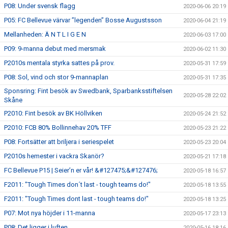
P08: Under svensk flagg
2020-06-06 20:19
P05: FC Bellevue värvar ”legenden” Bosse Augustsson
2020-06-04 21:19
Mellanheden: Ä N T L I G E N
2020-06-03 17:00
P09: 9-manna debut med mersmak
2020-06-02 11:30
P2010s mentala styrka sattes på prov.
2020-05-31 17:59
P08: Sol, vind och stor 9-mannaplan
2020-05-31 17:35
Sponsring: Fint besök av Swedbank, Sparbanksstiftelsen
2020-05-28 22:02
Skåne
P2010: Fint besök av BK Höllviken
2020-05-24 21:52
P2010: FCB 80% Bollinnehav 20% TFF
2020-05-23 21:22
P08: Fortsätter att briljera i seriespelet
2020-05-23 20:04
P2010s hemester i vackra Skanör?
2020-05-21 17:18
FC Bellevue P15 | Seier’n er vår! &#127475;&#127476;
2020-05-18 16:57
F2011: "Tough Times don´t last - tough teams do!"
2020-05-18 13:55
F2011: "Tough Times dont last - tough teams do!"
2020-05-18 13:25
P07: Mot nya höjder i 11-manna
2020-05-17 23:13
P08: Det ligger i luften
2020-05-16 18:16