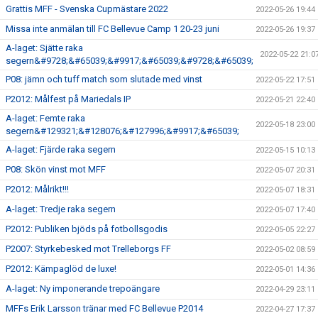
Grattis MFF - Svenska Cupmästare 2022
2022-05-26 19:44
Missa inte anmälan till FC Bellevue Camp 1 20-23 juni
2022-05-26 19:37
A-laget: Sjätte raka
2022-05-22 21:0
segern&#9728;&#65039;&#9917;&#65039;&#9728;&#65039;
P08: jämn och tuff match som slutade med vinst
2022-05-22 17:51
P2012: Målfest på Mariedals IP
2022-05-21 22:40
A-laget: Femte raka
2022-05-18 23:00
segern&#129321;&#128076;&#127996;&#9917;&#65039;
A-laget: Fjärde raka segern
2022-05-15 10:13
P08: Skön vinst mot MFF
2022-05-07 20:31
P2012: Målrikt!!!
2022-05-07 18:31
A-laget: Tredje raka segern
2022-05-07 17:40
P2012: Publiken bjöds på fotbollsgodis
2022-05-05 22:27
P2007: Styrkebesked mot Trelleborgs FF
2022-05-02 08:59
P2012: Kämpaglöd de luxe!
2022-05-01 14:36
A-laget: Ny imponerande trepoängare
2022-04-29 23:11
MFFs Erik Larsson tränar med FC Bellevue P2014
2022-04-27 17:37