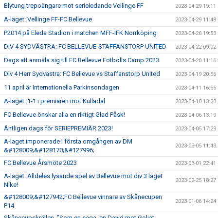
Blytung trepoängare mot serieledande Vellinge FF
2023-04-29 19:11
A-laget: Vellinge FF-FC Bellevue
2023-04-29 11:48
P2014 på Eleda Stadion i matchen MFF-IFK Norrköping
2023-04-26 19:53
DIV 4 SYDVÄSTRA: FC BELLEVUE-STAFFANSTORP UNITED
2023-04-22 09:02
Dags att anmäla sig till FC Bellevue Fotbolls Camp 2023
2023-04-20 11:16
Div 4 Herr Sydvästra: FC Bellevue vs Staffanstorp United
2023-04-19 20:56
11 april är Internationella Parkinsondagen
2023-04-11 16:55
A-laget: 1-1 i premiären mot Kulladal
2023-04-10 13:30
FC Bellevue önskar alla en riktigt Glad Påsk!
2023-04-06 13:19
Äntligen dags för SERIEPREMIÄR 2023!
2023-04-05 17:29
A-laget imponerade i första omgången av DM
2023-03-05 11:43
&#128009;&#128170;&#127996;
FC Bellevue Årsmöte 2023
2023-03-01 22:41
A-laget: Alldeles lysande spel av Bellevue mot div 3 laget
2023-02-25 18:27
Nike!
&#128009;&#127942;FC Bellevue vinnare av Skånecupen
2023-01-06 14:24
P14
Skånecupskrällen, ”Som en saga, en David mot Goliat-