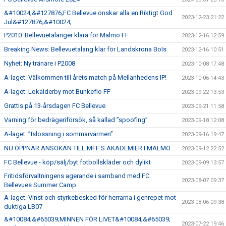
&#10024;&#127876;FC Bellevue önskar alla en Riktigt God
2023-12-23 21:22
Jul&#127876;&#10024;
P2010: Bellevuetalanger klara för Malmö FF
2023-12-16 12:59
Breaking News: Bellevuetalang klar för Landskrona BoIs
2023-12-16 10:51
Nyhet: Ny tränare i P2008
2023-10-08 17:48
A-laget: Välkommen till årets match på Mellanhedens IP!
2023-10-06 14:43
A-laget: Lokalderby mot Bunkeflo FF
2023-09-22 13:53
Grattis på 13-årsdagen FC Bellevue
2023-09-21 11:58
Varning för bedrägeriförsök, så kallad ”spoofing”
2023-09-18 12:08
A-laget: ”Islossning i sommarvärmen”
2023-09-16 19:47
NU ÖPPNAR ANSÖKAN TILL MFF:S AKADEMIER I MALMÖ
2023-09-12 22:52
FC Bellevue - köp/sälj/byt fotbollskläder och dylikt
2023-09-09 13:57
Fritidsförvaltningens agerande i samband med FC
2023-08-07 09:37
Bellevues Summer Camp
A-laget: Vinst och styrkebesked för herrarna i genrepet mot
2023-08-06 09:38
duktiga LB07
&#10084;&#65039;MINNEN FÖR LIVET&#10084;&#65039;
2023-07-22 19:46