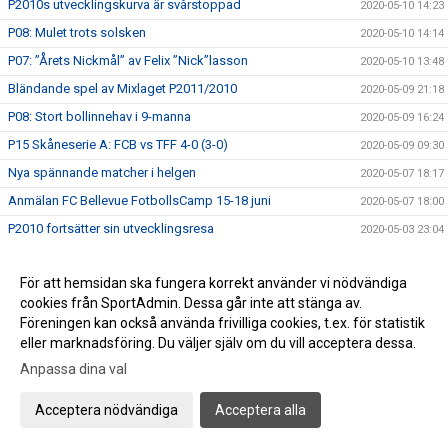
P2010s utvecklingskurva är svårstoppad
2020-05-10 14:23
P08: Mulet trots solsken
2020-05-10 14:14
P07: ”Årets Nickmål” av Felix ”Nick”lasson
2020-05-10 13:48
Bländande spel av Mixlaget P2011/2010
2020-05-09 21:18
P08: Stort bollinnehav i 9-manna
2020-05-09 16:24
P15 Skåneserie A: FCB vs TFF 4-0 (3-0)
2020-05-09 09:30
Nya spännande matcher i helgen
2020-05-07 18:17
Anmälan FC Bellevue FotbollsCamp 15-18 juni
2020-05-07 18:00
P2010 fortsätter sin utvecklingsresa
2020-05-03 23:04
P2007: Imponerande comeback mot Gislöv P15
2020-05-03 17:50
För att hemsidan ska fungera korrekt använder vi nödvändiga
P08: Visar olympisk klass
2020-05-03 15:29
cookies från SportAdmin. Dessa går inte att stänga av.
F2011: Spelglädje mot Linero IF och hattrick av Nia
2020-05-02 18:38
Föreningen kan också använda frivilliga cookies, t.ex. för statistik
P07: Bländande ungdomsfotboll på 1:a maj
eller marknadsföring. Du väljer själv om du vill acceptera dessa.
2020-05-01 22:35
Trevlig Valborg!
Anpassa dina val
2020-04-30 21:34
P07: Spelglädje mot FC Rosengård
2020-04-26 17:58
Acceptera nödvändiga
Acceptera alla
P08: Släpp fotbollskillarna loss, det är vår!
2020-04-26 15:06