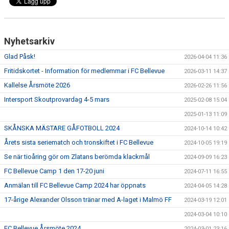
GÅBOLL
PROJEKT
Nyhetsarkiv
Glad Påsk!
DOMARE
2026-04-04 11:36
Fritidskortet - Information för medlemmar i FC Bellevue
2026-03-11 14:37
GYMKORT NORDIC WELLNESS
Kallelse Årsmöte 2026
2026-02-26 11:56
Intersport Skoutprovardag 4-5 mars
2025-02-08 15:04
FYSTRÄNING
2025-01-13 11:09
POLICY SOCIALA MEDIER
SKÅNSKA MÄSTARE GÅFOTBOLL 2024
2024-10-14 10:42
Årets sista seriematch och tronskiftet i FC Bellevue
2024-10-05 19:19
FRITIDSKORTET 2026
Se när tioåring gör om Zlatans berömda klackmål
2024-09-09 16:23
FC Bellevue Camp 1 den 17-20 juni
2024-07-11 16:55
Anmälan till FC Bellevue Camp 2024 har öppnats
2024-04-05 14:28
17-årige Alexander Olsson tränar med A-laget i Malmö FF
2024-03-19 12:01
2024-03-04 10:10
FC Bellevue Årsmöte 2024
2024-03-01 23:16