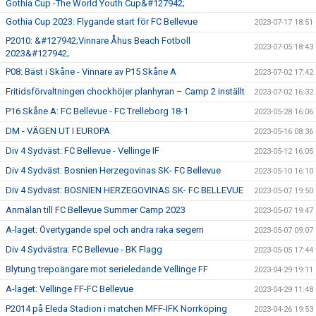
Gothia Cup -The World Youth Cup&#127942;
Gothia Cup 2023: Flygande start för FC Bellevue
2023-07-17 18:51
P2010: &#127942;Vinnare Åhus Beach Fotboll
2023-07-05 18:43
2023&#127942;
P08: Bäst i Skåne - Vinnare av P15 Skåne A
2023-07-02 17:42
Fritidsförvaltningen chockhöjer planhyran – Camp 2 inställt
2023-07-02 16:32
P16 Skåne A: FC Bellevue - FC Trelleborg 18-1
2023-05-28 16:06
DM - VÄGEN UT I EUROPA
2023-05-16 08:36
Div 4 Sydväst: FC Bellevue - Vellinge IF
2023-05-12 16:05
Div 4 Sydväst: Bosnien Herzegovinas SK- FC Bellevue
2023-05-10 16:10
Div 4 Sydväst: BOSNIEN HERZEGOVINAS SK- FC BELLEVUE
2023-05-07 19:50
Anmälan till FC Bellevue Summer Camp 2023
2023-05-07 19:47
A-laget: Övertygande spel och andra raka segern
2023-05-07 09:07
Div 4 Sydvästra: FC Bellevue - BK Flagg
2023-05-05 17:44
Blytung trepoängare mot serieledande Vellinge FF
2023-04-29 19:11
A-laget: Vellinge FF-FC Bellevue
2023-04-29 11:48
P2014 på Eleda Stadion i matchen MFF-IFK Norrköping
2023-04-26 19:53