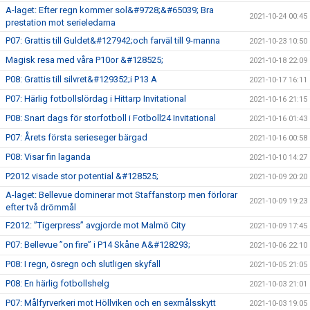
A-laget: Efter regn kommer sol&#9728;&#65039; Bra
2021-10-24 00:45
prestation mot serieledarna
P07: Grattis till Guldet&#127942;och farväl till 9-manna
2021-10-23 10:50
Magisk resa med våra P10or &#128525;
2021-10-18 22:09
P08: Grattis till silvret&#129352;i P13 A
2021-10-17 16:11
P07: Härlig fotbollslördag i Hittarp Invitational
2021-10-16 21:15
P08: Snart dags för storfotboll i Fotboll24 Invitational
2021-10-16 01:43
P07: Årets första serieseger bärgad
2021-10-16 00:58
P08: Visar fin laganda
2021-10-10 14:27
P2012 visade stor potential &#128525;
2021-10-09 20:20
A-laget: Bellevue dominerar mot Staffanstorp men förlorar
2021-10-09 19:23
efter två drömmål
F2012: ”Tigerpress” avgjorde mot Malmö City
2021-10-09 17:45
P07: Bellevue ”on fire” i P14 Skåne A&#128293;
2021-10-06 22:10
P08: I regn, ösregn och slutligen skyfall
2021-10-05 21:05
P08: En härlig fotbollshelg
2021-10-03 21:01
P07: Målfyrverkeri mot Höllviken och en sexmålsskytt
2021-10-03 19:05