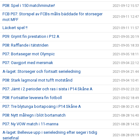
P08: Spel i 150 matchminuter!
2021-09-12 15:57
FCB P07: Storspel av FCBs målis bäddade för storseger
2021-09-11 12:47
mot MFF
Läckert spel !!
2021-09-11 11:57
P09: Grymt fin prestation i P12 A
2021-09-05 20:19
P08: Rafflande i tätstriden
2021-09-05 18:33
P07: Bortaseger mot Olympic
2021-09-05 18:11
P07: Oavgjort med mersmak
2021-09-04 22:12
A-laget: Storseger och fortsatt serieledning
2021-09-04 21:44
P08: Stark lagmoral mot tufft motstånd
2021-09-04 10:41
P07: Jämt i 2 perioder och ras i sista i P14 Skåne A
2021-09-02 23:22
P08: Fortsätter leverera fin fotboll
2021-09-02 18:49
P07: Tre blytunga bortapoäng i P14 Skåne A
2021-08-30 21:43
P08: Nytt målregn i blöt bortamatch
2021-08-28 16:40
P07: Ny VOW match i 11-manna
2021-08-28 14:52
A-laget: Bellevue upp i serieledning efter seger i tidig
2021-08-28 09:19
seriefinal