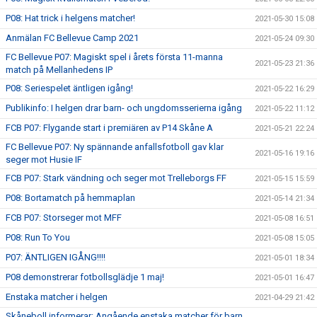
P08: Hat trick i helgens matcher!
2021-05-30 15:08
Anmälan FC Bellevue Camp 2021
2021-05-24 09:30
FC Bellevue P07: Magiskt spel i årets första 11-manna
2021-05-23 21:36
match på Mellanhedens IP
P08: Seriespelet äntligen igång!
2021-05-22 16:29
Publikinfo: I helgen drar barn- och ungdomsserierna igång
2021-05-22 11:12
FCB P07: Flygande start i premiären av P14 Skåne A
2021-05-21 22:24
FC Bellevue P07: Ny spännande anfallsfotboll gav klar
2021-05-16 19:16
seger mot Husie IF
FCB P07: Stark vändning och seger mot Trelleborgs FF
2021-05-15 15:59
P08: Bortamatch på hemmaplan
2021-05-14 21:34
FCB P07: Storseger mot MFF
2021-05-08 16:51
P08: Run To You
2021-05-08 15:05
P07: ÄNTLIGEN IGÅNG!!!!
2021-05-01 18:34
P08 demonstrerar fotbollsglädje 1 maj!
2021-05-01 16:47
Enstaka matcher i helgen
2021-04-29 21:42
Skåneboll informerar: Angående enstaka matcher för barn