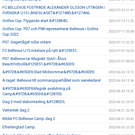
FC BELLEVUE FOSTRADE ALEXANDER OLSSON UTTAGEN I
2022-07-23 21:41
SVENSKA U15 LANDSLAGET&#127480;&#127466;
Gothia Cup: Flygande start &#128640;
2022-07-19 11:22
Gothia Cup: P07 och P08 representerar Bellevue i Gothia
2022-07-17 20:08
Cup 2022
P07: Segertåget rullar vidare
2022-07-15 22:22
FC Bellevue U15 mästare på nytt &#129351;
2022-07-07 22:02
P07: Bellevue tar Magiskt Guld i Åhus
2022-07-07 08:54
Beachfotboll&#129351;&#9728;&#65039;
&#9728;&#65039;Glad Midsommar&#9728;&#65039;
2022-06-24 15:15
A-laget: Bellevue till sommarupperhållet som serieledare!
2022-06-24 13:36
&#9728;&#65039;Magisk avslutning på
2022-06-23 16:31
Camp&#9728;&#65039;&#128703;
Dag 3 med slalomtävling &#128525;
2022-06-22 23:07
Vattenlek dag 2
2022-06-21 22:26
Bilder FC Bellevue Camp dag 2
2022-06-21 20:42
Efterlängtad Camp
2022-06-20 22:20