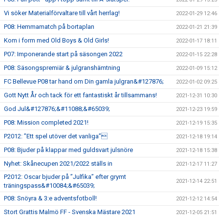
Vi söker Materialförvaltare till vårt herrlag!
2022-01-29 12:46
P08: Hemmamatch på bortaplan
2022-01-21 21:39
Kom i form med Old Boys & Old Girls!
2022-01-17 18:11
P07: Imponerande start på säsongen 2022
2022-01-15 22:28
P08: Säsongspremiär & julgranshämtning
2022-01-09 15:12
FC Bellevue P08 tar hand om Din gamla julgran&#127876;
2022-01-02 09:25
Gott Nytt År och tack för ett fantastiskt år tillsammans!
2021-12-31 10:30
God Jul&#127876;&#11088;&#65039;
2021-12-23 19:59
P08: Mission completed 2021!
2021-12-19 15:35
P2012: ”Ett spel utöver det vanliga”
2021-12-18 19:14
P08: Bjuder på klappar med guldsvart julsnöre
2021-12-18 15:38
Nyhet: Skånecupen 2021/2022 ställs in
2021-12-17 11:27
P2012: Oscar bjuder på ”Julfika” efter grymt
2021-12-14 22:51
träningspass&#10084;&#65039;
P08: Snöyra & 3:e adventsfotboll!
2021-12-12 14:54
Stort Grattis Malmö FF - Svenska Mästare 2021
2021-12-05 21:51