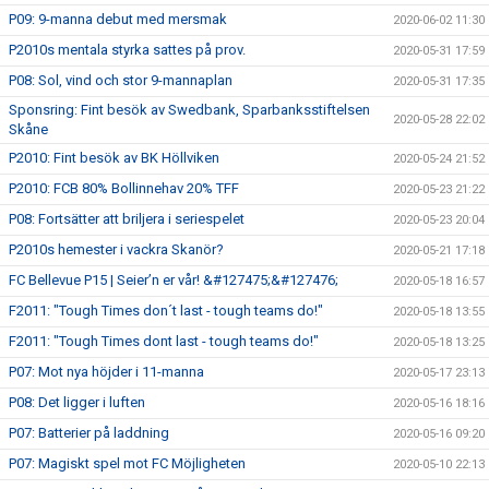
P09: 9-manna debut med mersmak
2020-06-02 11:30
P2010s mentala styrka sattes på prov.
2020-05-31 17:59
P08: Sol, vind och stor 9-mannaplan
2020-05-31 17:35
Sponsring: Fint besök av Swedbank, Sparbanksstiftelsen
2020-05-28 22:02
Skåne
P2010: Fint besök av BK Höllviken
2020-05-24 21:52
P2010: FCB 80% Bollinnehav 20% TFF
2020-05-23 21:22
P08: Fortsätter att briljera i seriespelet
2020-05-23 20:04
P2010s hemester i vackra Skanör?
2020-05-21 17:18
FC Bellevue P15 | Seier’n er vår! &#127475;&#127476;
2020-05-18 16:57
F2011: "Tough Times don´t last - tough teams do!"
2020-05-18 13:55
F2011: "Tough Times dont last - tough teams do!"
2020-05-18 13:25
P07: Mot nya höjder i 11-manna
2020-05-17 23:13
P08: Det ligger i luften
2020-05-16 18:16
P07: Batterier på laddning
2020-05-16 09:20
P07: Magiskt spel mot FC Möjligheten
2020-05-10 22:13