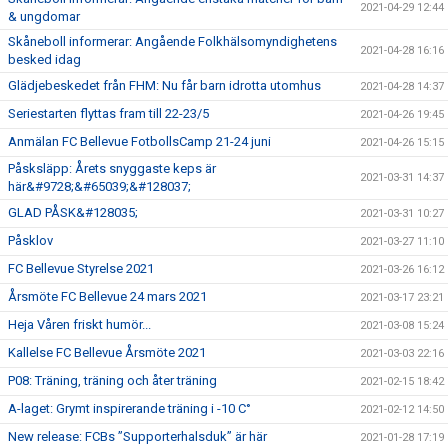
2021-04-29 12:44
& ungdomar
Skåneboll informerar: Angående Folkhälsomyndighetens
2021-04-28 16:16
besked idag
Glädjebeskedet från FHM: Nu får barn idrotta utomhus
2021-04-28 14:37
Seriestarten flyttas fram till 22-23/5
2021-04-26 19:45
Anmälan FC Bellevue FotbollsCamp 21-24 juni
2021-04-26 15:15
Påsksläpp: Årets snyggaste keps är
2021-03-31 14:37
här&#9728;&#65039;&#128037;
GLAD PÅSK&#128035;
2021-03-31 10:27
Påsklov
2021-03-27 11:10
FC Bellevue Styrelse 2021
2021-03-26 16:12
Årsmöte FC Bellevue 24 mars 2021
2021-03-17 23:21
Heja Våren friskt humör...
2021-03-08 15:24
Kallelse FC Bellevue Årsmöte 2021
2021-03-03 22:16
P08: Träning, träning och åter träning
2021-02-15 18:42
A-laget: Grymt inspirerande träning i -10 C°
2021-02-12 14:50
New release: FCBs ”Supporterhalsduk” är här
2021-01-28 17:19