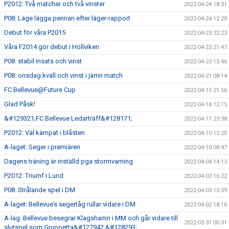
P2012: Två matcher och två vinster
2022-04-24 18:31
P08: Läge lägga pennan efter läger-rapport
2022-04-24 12:20
Debut för våra P2015
2022-04-23 22:23
Våra F2014 gör debut i Höllviken
2022-04-23 21:47
P08: stabil insats och vinst
2022-04-23 15:46
P08: onsdag kväll och vinst i jämn match
2022-04-21 08:14
FC Bellevue@Future Cup
2022-04-15 21:56
Glad Påsk!
2022-04-14 12:15
&#129321;FC Bellevue Ledarträff&#128171;
2022-04-11 23:38
P2012: Väl kämpat i blåsten
2022-04-10 15:20
A-laget: Seger i premiären
2022-04-10 08:47
Dagens träning är inställd pga stormvarning
2022-04-04 14:13
P2012: Triumf i Lund
2022-04-03 16:22
P08: Strålande spel i DM
2022-04-03 15:09
A-laget: Bellevue’s segertåg rullar vidare i DM
2022-04-02 18:16
A-lag: Bellevue besegrar Klagshamn i MM och går vidare till
2022-03-31 00:31
slutspel som Gruppetta&#127942;&#128293;