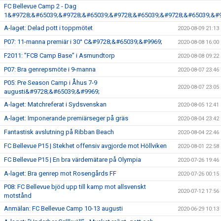
FC Bellevue Camp 2 - Dag
1&#9728;&#65039;&#9728;&#65039;&#9728;&#65039;&#9728;&#65039;&#9
A-laget: Delad pott i toppmötet
2020-08-09 21:13
P07: 11-manna premiär i 30° C&#9728;&#65039;&#9969;
2020-08-08 16:00
F2011: ”FCB Camp Base” i Asmundtorp
2020-08-08 09:22
P07: Bra genrepsmöte i 9-manna
2020-08-07 23:46
P05: Pre Season Camp i Åhus 7-9
2020-08-07 23:05
augusti&#9728;&#65039;&#9969;
A-laget: Matchreferat i Sydsvenskan
2020-08-05 12:41
A-laget: Imponerande premiärseger på gräs
2020-08-04 23:42
Fantastisk avslutning på Ribban Beach
2020-08-04 22:46
FC Bellevue P15 | Stekhet offensiv avgjorde mot Höllviken
2020-08-01 22:58
FC Bellevue P15 | En bra värdemätare på Olympia
2020-07-26 19:46
A-laget: Bra genrep mot Rosengårds FF
2020-07-26 00:15
P08: FC Bellevue bjöd upp till kamp mot allsvenskt
2020-07-12 17:56
motstånd
Anmälan: FC Bellevue Camp 10-13 augusti
2020-06-29 10:13