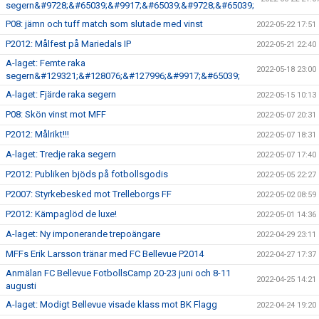
segern&#9728;&#65039;&#9917;&#65039;&#9728;&#65039;
P08: jämn och tuff match som slutade med vinst
2022-05-22 17:51
P2012: Målfest på Mariedals IP
2022-05-21 22:40
A-laget: Femte raka
2022-05-18 23:00
segern&#129321;&#128076;&#127996;&#9917;&#65039;
A-laget: Fjärde raka segern
2022-05-15 10:13
P08: Skön vinst mot MFF
2022-05-07 20:31
P2012: Målrikt!!!
2022-05-07 18:31
A-laget: Tredje raka segern
2022-05-07 17:40
P2012: Publiken bjöds på fotbollsgodis
2022-05-05 22:27
P2007: Styrkebesked mot Trelleborgs FF
2022-05-02 08:59
P2012: Kämpaglöd de luxe!
2022-05-01 14:36
A-laget: Ny imponerande trepoängare
2022-04-29 23:11
MFFs Erik Larsson tränar med FC Bellevue P2014
2022-04-27 17:37
Anmälan FC Bellevue FotbollsCamp 20-23 juni och 8-11
2022-04-25 14:21
augusti
A-laget: Modigt Bellevue visade klass mot BK Flagg
2022-04-24 19:20