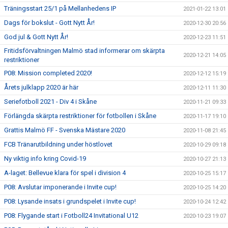
Träningsstart 25/1 på Mellanhedens IP
2021-01-22 13:01
Dags för bokslut - Gott Nytt År!
2020-12-30 20:56
God jul & Gott Nytt År!
2020-12-23 11:51
Fritidsförvaltningen Malmö stad informerar om skärpta
2020-12-21 14:05
restriktioner
P08: Mission completed 2020!
2020-12-12 15:19
Årets julklapp 2020 är här
2020-12-11 11:30
Seriefotboll 2021 - Div 4 i Skåne
2020-11-21 09:33
Förlängda skärpta restriktioner för fotbollen i Skåne
2020-11-17 19:10
Grattis Malmö FF - Svenska Mästare 2020
2020-11-08 21:45
FCB Tränarutbildning under höstlovet
2020-10-29 09:18
Ny viktig info kring Covid-19
2020-10-27 21:13
A-laget: Bellevue klara för spel i division 4
2020-10-25 15:17
P08: Avslutar imponerande i Invite cup!
2020-10-25 14:20
P08: Lysande insats i grundspelet i Invite cup!
2020-10-24 12:42
P08: Flygande start i Fotboll24 Invitational U12
2020-10-23 19:07