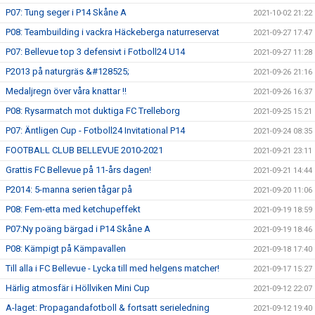
P07: Tung seger i P14 Skåne A
2021-10-02 21:22
P08: Teambuilding i vackra Häckeberga naturreservat
2021-09-27 17:47
P07: Bellevue top 3 defensivt i Fotboll24 U14
2021-09-27 11:28
P2013 på naturgräs &#128525;
2021-09-26 21:16
Medaljregn över våra knattar !!
2021-09-26 16:37
P08: Rysarmatch mot duktiga FC Trelleborg
2021-09-25 15:21
P07: Äntligen Cup - Fotboll24 Invitational P14
2021-09-24 08:35
FOOTBALL CLUB BELLEVUE 2010-2021
2021-09-21 23:11
Grattis FC Bellevue på 11-års dagen!
2021-09-21 14:44
P2014: 5-manna serien tågar på
2021-09-20 11:06
P08: Fem-etta med ketchupeffekt
2021-09-19 18:59
P07:Ny poäng bärgad i P14 Skåne A
2021-09-19 18:46
P08: Kämpigt på Kämpavallen
2021-09-18 17:40
Till alla i FC Bellevue - Lycka till med helgens matcher!
2021-09-17 15:27
Härlig atmosfär i Höllviken Mini Cup
2021-09-12 22:07
A-laget: Propagandafotboll & fortsatt serieledning
2021-09-12 19:40