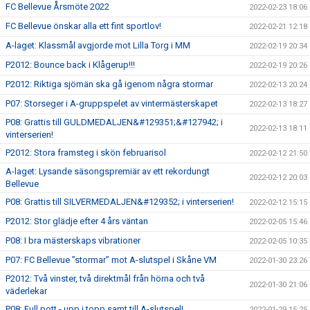
FC Bellevue Årsmöte 2022
2022-02-23 18:06
FC Bellevue önskar alla ett fint sportlov!
2022-02-21 12:18
A-laget: Klassmål avgjorde mot Lilla Torg i MM
2022-02-19 20:34
P2012: Bounce back i Klågerup!!!
2022-02-19 20:26
P2012: Riktiga sjömän ska gå igenom några stormar
2022-02-13 20:24
P07: Storseger i A-gruppspelet av vintermästerskapet
2022-02-13 18:27
P08: Grattis till GULDMEDALJEN&#129351;&#127942; i
2022-02-13 18:11
vinterserien!
P2012: Stora framsteg i skön februarisol
2022-02-12 21:50
A-laget: Lysande säsongspremiär av ett rekordungt
2022-02-12 20:03
Bellevue
P08: Grattis till SILVERMEDALJEN&#129352; i vinterserien!
2022-02-12 15:15
P2012: Stor glädje efter 4 års väntan
2022-02-05 15:46
P08: I bra mästerskaps vibrationer
2022-02-05 10:35
P07: FC Bellevue ”stormar” mot A-slutspel i Skåne VM
2022-01-30 23:26
P2012: Två vinster, två direktmål från hörna och två
2022-01-30 21:06
väderlekar
P08: Full pott - upp i topp samt till A-slutspel!
2022-01-29 15:25