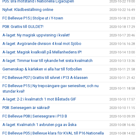
P05: Bra motstånd i Nationella Ligacupen
2020-10-22 19:00
Nyhet: Klädbeställning online
2020-10-22 16:49
FC Bellevue P15 | Stolpe ut i Y-town
2020-10-18 21:03
P08: Grattis till GULDET!
2020-10-18 17:29
A-laget: Ny magisk uppvisning i kvalet!
2020-10-17 20:46
A-laget: Avgörande division 4 kval mot Sjöbo
2020-10-16 16:28
A-laget: Magisk kvalkväll på Mellanhedens IP!
2020-10-14 13:00
A-laget: Timmar kvar till rykande het sista kvalmatch
2020-10-13 13:36
Gemenskap & kärleken vi alla har till fotbollen
2020-10-11 21:58
FC Bellevue P07 | Grattis till silvret i P13 A-klassen
2020-10-11 21:42
FC Bellevue P15 | Ny trepoängare gav seriesilver, och nu
2020-10-11 18:58
stundar kval!
A-laget: 2-2 i kvalmatch 1 mot Båstads GIF
2020-10-10 17:57
P08: Seriesegern är säkrad!
2020-10-10 11:15
FC Bellevue P08 | Seriesegrare i P13 B
2020-10-10 09:39
A-laget: Kvalmatch 1 avbruten pga av åska
2020-10-08 16:46
FC Bellevue P05 | Bellevue klara för KVAL till P16 Nationella
2020-10-08 14:02