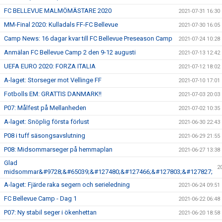
FC BELLEVUE MALMÖMÄSTARE 2020
2021-07-31 16:30
MM-Final 2020: Kulladals FF-FC Bellevue
2021-07-30 16:05
Camp News: 16 dagar kvar till FC Bellevue Preseason Camp
2021-07-24 10:28
Anmälan FC Bellevue Camp 2 den 9-12 augusti
2021-07-13 12:42
UEFA EURO 2020: FORZA ITALIA
2021-07-12 18:02
A-laget: Storseger mot Vellinge FF
2021-07-10 17:01
Fotbolls EM: GRATTIS DANMARK!!
2021-07-03 20:03
P07: Målfest på Mellanheden
2021-07-02 10:35
A-laget: Snöplig första förlust
2021-06-30 22:43
P08 i tuff säsongsavslutning
2021-06-29 21:55
P08: Midsommarseger på hemmaplan
2021-06-27 13:38
Glad
2
midsommar&#9728;&#65039;&#127480;&#127466;&#127803;&#127827;
A-laget: Fjärde raka segern och serieledning
2021-06-24 09:51
FC Bellevue Camp - Dag 1
2021-06-22 06:48
P07: Ny stabil seger i ökenhettan
2021-06-20 18:58