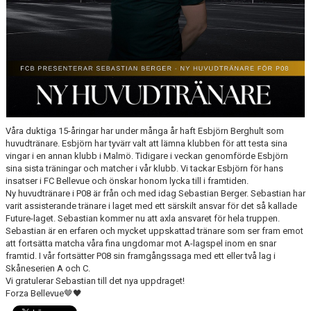
KLÄDBESTÄLLNING
SPONSORER
KLUBBMAGASIN
NATIONELLA SPELFORMER
Våra duktiga 15-åringar har under många år haft Esbjörn Berghult som
huvudtränare. Esbjörn har tyvärr valt att lämna klubben för att testa sina
PROVTRÄNING
vingar i en annan klubb i Malmö. Tidigare i veckan genomförde Esbjörn
sina sista träningar och matcher i vår klubb. Vi tackar Esbjörn för hans
SKADEBEHANDLING
insatser i FC Bellevue och önskar honom lycka till i framtiden.
Ny huvudtränare i P08 är från och med idag Sebastian Berger. Sebastian har
varit assisterande tränare i laget med ett särskilt ansvar för det så kallade
VÄRDEGRUND
Future-laget. Sebastian kommer nu att axla ansvaret för hela truppen.
Sebastian är en erfaren och mycket uppskattad tränare som ser fram emot
FOTBOLLSCAMP 2026
att fortsätta matcha våra fina ungdomar mot A-lagspel inom en snar
framtid. I vår fortsätter P08 sin framgångssaga med ett eller två lag i
TRÄNARUTBILDNING
Skåneserien A och C.
Vi gratulerar Sebastian till det nya uppdraget!
Forza Bellevue🤎🖤
SUPPORTERPRYLAR