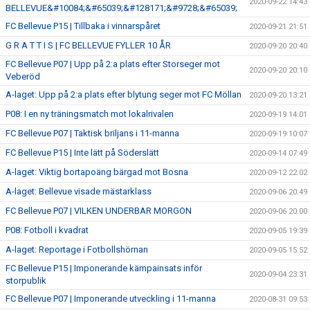
2020-09-22 14:43
BELLEVUE&#10084;&#65039;&#128171;&#9728;&#65039;
FC Bellevue P15 | Tillbaka i vinnarspåret
2020-09-21 21:51
G R A T T I S | FC BELLEVUE FYLLER 10 ÅR
2020-09-20 20:40
FC Bellevue P07 | Upp på 2:a plats efter Storseger mot
2020-09-20 20:10
Veberöd
A-laget: Upp på 2:a plats efter blytung seger mot FC Möllan
2020-09-20 13:21
P08: I en ny träningsmatch mot lokalrivalen
2020-09-19 14:01
FC Bellevue P07 | Taktisk briljans i 11-manna
2020-09-19 10:07
FC Bellevue P15 | Inte lätt på Söderslätt
2020-09-14 07:49
A-laget: Viktig bortapoäng bärgad mot Bosna
2020-09-12 22:02
A-laget: Bellevue visade mästarklass
2020-09-06 20:49
FC Bellevue P07 | VILKEN UNDERBAR MORGON
2020-09-06 20:00
P08: Fotboll i kvadrat
2020-09-05 19:39
A-laget: Reportage i Fotbollshörnan
2020-09-05 15:52
FC Bellevue P15 | Imponerande kämpainsats inför
2020-09-04 23:31
storpublik
FC Bellevue P07 | Imponerande utveckling i 11-manna
2020-08-31 09:53