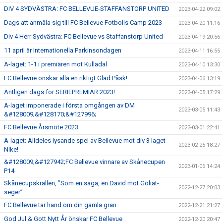
DIV 4 SYDVÄSTRA: FC BELLEVUE-STAFFANSTORP UNITED
2023-04-22 09:02
Dags att anmäla sig till FC Bellevue Fotbolls Camp 2023
2023-04-20 11:16
Div 4 Herr Sydvästra: FC Bellevue vs Staffanstorp United
2023-04-19 20:56
11 april är Internationella Parkinsondagen
2023-04-11 16:55
A-laget: 1-1 i premiären mot Kulladal
2023-04-10 13:30
FC Bellevue önskar alla en riktigt Glad Påsk!
2023-04-06 13:19
Äntligen dags för SERIEPREMIÄR 2023!
2023-04-05 17:29
A-laget imponerade i första omgången av DM
2023-03-05 11:43
&#128009;&#128170;&#127996;
FC Bellevue Årsmöte 2023
2023-03-01 22:41
A-laget: Alldeles lysande spel av Bellevue mot div 3 laget
2023-02-25 18:27
Nike!
&#128009;&#127942;FC Bellevue vinnare av Skånecupen
2023-01-06 14:24
P14
Skånecupskrällen, ”Som en saga, en David mot Goliat-
2022-12-27 20:03
seger”
FC Bellevue tar hand om din gamla gran
2022-12-21 21:27
God Jul & Gott Nytt År önskar FC Bellevue
2022-12-20 20:47