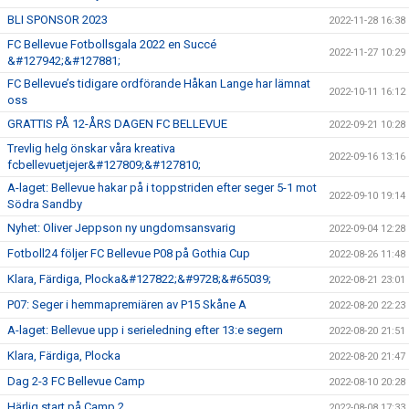
BLI SPONSOR 2023
2022-11-28 16:38
FC Bellevue Fotbollsgala 2022 en Succé
2022-11-27 10:29
&#127942;&#127881;
FC Bellevue’s tidigare ordförande Håkan Lange har lämnat
2022-10-11 16:12
oss
GRATTIS PÅ 12-ÅRS DAGEN FC BELLEVUE
2022-09-21 10:28
Trevlig helg önskar våra kreativa
2022-09-16 13:16
fcbellevuetjejer&#127809;&#127810;
A-laget: Bellevue hakar på i toppstriden efter seger 5-1 mot
2022-09-10 19:14
Södra Sandby
Nyhet: Oliver Jeppson ny ungdomsansvarig
2022-09-04 12:28
Fotboll24 följer FC Bellevue P08 på Gothia Cup
2022-08-26 11:48
Klara, Färdiga, Plocka&#127822;&#9728;&#65039;
2022-08-21 23:01
P07: Seger i hemmapremiären av P15 Skåne A
2022-08-20 22:23
A-laget: Bellevue upp i serieledning efter 13:e segern
2022-08-20 21:51
Klara, Färdiga, Plocka
2022-08-20 21:47
Dag 2-3 FC Bellevue Camp
2022-08-10 20:28
Härlig start på Camp 2
2022-08-08 17:33