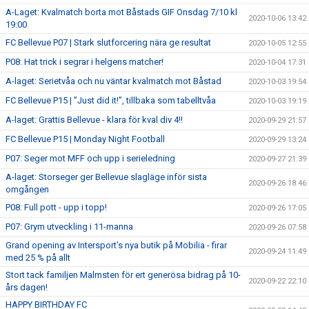
A-Laget: Kvalmatch borta mot Båstads GIF Onsdag 7/10 kl
2020-10-06 13:42
19:00
FC Bellevue P07 | Stark slutforcering nära ge resultat
2020-10-05 12:55
P08: Hat trick i segrar i helgens matcher!
2020-10-04 17:31
A-laget: Serietvåa och nu väntar kvalmatch mot Båstad
2020-10-03 19:54
FC Bellevue P15 | ”Just did it!”, tillbaka som tabelltvåa
2020-10-03 19:19
A-laget: Grattis Bellevue - klara för kval div 4!!
2020-09-29 21:57
FC Bellevue P15 | Monday Night Football
2020-09-29 13:24
P07: Seger mot MFF och upp i serieledning
2020-09-27 21:39
A-laget: Storseger ger Bellevue slagläge inför sista
2020-09-26 18:46
omgången
P08: Full pott - upp i topp!
2020-09-26 17:05
P07: Grym utveckling i 11-manna
2020-09-26 07:58
Grand opening av Intersport’s nya butik på Mobilia - firar
2020-09-24 11:49
med 25 % på allt
Stort tack familjen Malmsten för ert generösa bidrag på 10-
2020-09-22 22:10
års dagen!
HAPPY BIRTHDAY FC