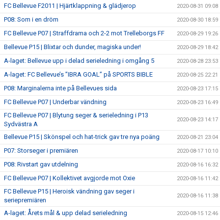
FC Bellevue F2011 | Hjärtklappning & glädjerop
2020-08-31 09:08
P08: Som i en dröm
2020-08-30 18:59
FC Bellevue P07 | Straffdrama och 2-2 mot Trelleborgs FF
2020-08-29 19:26
Bellevue P15 | Blixtar och dunder, magiska under!
2020-08-29 18:42
A-laget: Bellevue upp i delad serieledning i omgång 5
2020-08-28 23:53
A-laget: FC Bellevue’s ”IBRA GOAL” på SPORTS BIBLE
2020-08-25 22:21
P08: Marginalerna inte på Bellevues sida
2020-08-23 17:15
FC Bellevue P07 | Underbar vändning
2020-08-23 16:49
FC Bellevue P07 | Blytung seger & serieledning i P13
2020-08-23 14:17
Sydvästra A
Bellevue P15 | Skönspel och hat-trick gav tre nya poäng
2020-08-21 23:04
P07: Storseger i premiären
2020-08-17 10:10
P08: Rivstart gav utdelning
2020-08-16 16:32
FC Bellevue P07 | Kollektivet avgjorde mot Oxie
2020-08-16 11:42
FC Bellevue P15 | Heroisk vändning gav seger i
2020-08-16 11:38
seriepremiären
A-laget: Årets mål & upp delad serieledning
2020-08-15 12:46