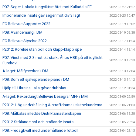
P07: Seger i lokala tungviktsmötet mot Kulladals FF
2022-03-27 21:27
Imponerande insats gav seger mot div 3 lag!
2022-03-23 10:47
FC Bellevue Supporter 2022
2022-03-19 13:02
P08: Avancemang i DM
2022-03-19 09:38
FC Bellevue Styrelse 2022
2022-03-17 11:54
P2012: Rörelse utan boll och klapp-klapp spel
2022-03-14 18:14
P07: Vinst med 2-3 mot ett starkt Åhus HBK på ett idylliskt
2022-03-13 19:23
Furehov!
A-laget: Målfyrverkeri i DM
2022-03-13 17:04
P08: Som ett självspelande piano i DM
2022-03-13 14:12
Hjälp till Ukraina - alla gåvor dubblas
2022-03-12 01:34
A-laget: Rekordungt Bellevue besegrar MFF i MM
2022-03-09 22:59
P2012: Hög underhållning & straffdrama i slutsekunderna
2022-03-06 21:03
P08: Målkalas inledde Distriktsmästerskapen
2022-03-06 15:28
P2012 Strålande sol och strålande insats
2022-03-05 20:24
P08: Fredagkväll med underhållande fotboll
2022-03-04 23:13