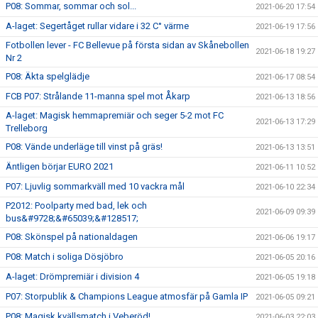
P08: Sommar, sommar och sol...
2021-06-20 17:54
A-laget: Segertåget rullar vidare i 32 C° värme
2021-06-19 17:56
Fotbollen lever - FC Bellevue på första sidan av Skånebollen
2021-06-18 19:27
Nr 2
P08: Äkta spelglädje
2021-06-17 08:54
FCB P07: Strålande 11-manna spel mot Åkarp
2021-06-13 18:56
A-laget: Magisk hemmapremiär och seger 5-2 mot FC
2021-06-13 17:29
Trelleborg
P08: Vände underläge till vinst på gräs!
2021-06-13 13:51
Äntligen börjar EURO 2021
2021-06-11 10:52
P07: Ljuvlig sommarkväll med 10 vackra mål
2021-06-10 22:34
P2012: Poolparty med bad, lek och
2021-06-09 09:39
bus&#9728;&#65039;&#128517;
P08: Skönspel på nationaldagen
2021-06-06 19:17
P08: Match i soliga Dösjöbro
2021-06-05 20:16
A-laget: Drömpremiär i division 4
2021-06-05 19:18
P07: Storpublik & Champions League atmosfär på Gamla IP
2021-06-05 09:21
P08: Magisk kvällsmatch i Veberöd!
2021-06-03 22:03