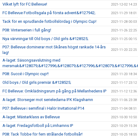
Vilket lyft för FC Bellevue!
2021-12-02 14:23
FC Bellevue Fotbollsgala på första advent&#127942;
2021-11-29 18:01
Tack för en sprudlande fotbollslördag i Olympic Cup!
2021-11-28 00:03
P08: Vinterserien i full gång!
2021-11-26 22:25
Nya värvningar till Old boys / Old girls &#128525;
2021-11-25 00:15
P07: Bellevue dominerar mot Skånes högst rankade 14-års
2021-11-20 22:25
lag!
A-laget: Säsongsavslutning med
mersmak&#128079;&#127996;&#128079;&#127996;&#128079;&#127996;&#
P08: Succé i Olympic cup!!
2021-11-20 18:34
Old boys / Old girls premiär &#128525;
2021-11-17 23:12
FC Bellevue: Omklädningsrum på gång på Mellanhedens IP
2021-11-12 12:36
A-laget: Storseger mot serieledarna IFK Klagshamn
2021-11-06 23:38
P07: Bellevue i semifinal i Halör Invitational P14
2021-11-04 08:51
A-laget: Mästarklass av Bellevue
2021-10-30 10:50
A-laget: Fredagsfotboll på Limhamns IP
2021-10-29 15:34
P08: Tack Tobbe för fem strålande fotbollsår!
2021-10-25 18:55