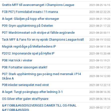
Grattis MFF till avancemanget i Champions League
2021-08-25 16:15
FCB P07 | Formidabel insats i 11-manna
2021-08-22 22:25
A-laget: Glädjen på topp efter storseger
2021-08-21 19:23
P09: Grym upphämtning på Österlen
2021-08-21 17:22
P07: Mardrömsstart och stolpe ut fällde avgörande
2021-08-20 00:11
Tack MFF & Fans för en ny episk Champions League kväll
2021-08-19 13:02
Magisk regnbåge på Mellanhedens IP
2021-08-18 11:04
P2012: Imponerande spel på Hyllie IP
2021-08-15 20:48
P08: Hat trick i vinster
2021-08-15 19:21
P08: Fortsätter säsongen starkt!
2021-08-14 17:20
P07: Stark upphämtning gav poäng med mersmak i P14
2021-08-14 12:00
Skåne A
P08 inleder seriespelet med vinst
2021-08-12 22:13
A-laget: Tungt poängtapp efter ledning 3-1
2021-08-08 16:35
OS-Silver efter galen straffrysare
2021-08-06 18:16
&#11088;&#65039;SVERIGES DAMER TILL OS-FINAL
2021-08-02 17:27
&#11088;&#65039;