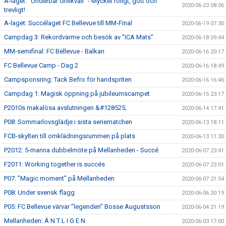
A-laget: ”Underbar Grillkväll” - Mycket roligt, gott och
2020-06-23 08:06
trevligt!
A-laget: Succélaget FC Bellevue till MM-Final
2020-06-19 07:30
Campdag 3: Rekordvärme och besök av ”ICA Mats”
2020-06-18 09:44
MM-semifinal: FC Bellevue - Balkan
2020-06-16 20:17
FC Bellevue Camp - Dag 2
2020-06-16 18:49
Campsponsring: Tack Befro för handspriten
2020-06-16 16:46
Campdag 1: Magisk öppning på jubileumscampet
2020-06-15 23:17
P2010s makalösa avslutningen &#128525;
2020-06-14 17:41
P08: Sommarlovsglädje i sista seriematchen
2020-06-13 18:11
FCB-skylten till omklädningsrummen på plats
2020-06-13 11:30
P2012: 5-manna dubbelmöte på Mellanheden - Succé
2020-06-07 23:41
F2011: Working together is succés
2020-06-07 23:01
P07: ”Magic moment” på Mellanheden
2020-06-07 21:54
P08: Under svensk flagg
2020-06-06 20:19
P05: FC Bellevue värvar ”legenden” Bosse Augustsson
2020-06-04 21:19
Mellanheden: Ä N T L I G E N
2020-06-03 17:00