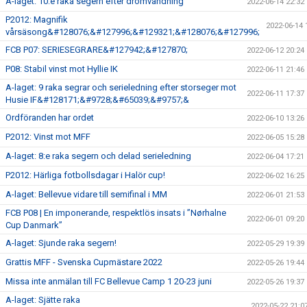
A-laget: 10:e raka segern efter drömvändning
2022-06-14 22:32
P2012: Magnifik
2022-06-14 
vårsäsong&#128076;&#127996;&#129321;&#128076;&#127996;
FCB P07: SERIESEGRARE&#127942;&#127870;
2022-06-12 20:24
P08: Stabil vinst mot Hyllie IK
2022-06-11 21:46
A-laget: 9 raka segrar och serieledning efter storseger mot
2022-06-11 17:37
Husie IF&#128171;&#9728;&#65039;&#9757;&
Ordföranden har ordet
2022-06-10 13:26
P2012: Vinst mot MFF
2022-06-05 15:28
A-laget: 8:e raka segern och delad serieledning
2022-06-04 17:21
P2012: Härliga fotbollsdagar i Halör cup!
2022-06-02 16:25
A-laget: Bellevue vidare till semifinal i MM
2022-06-01 21:53
FCB P08 | En imponerande, respektlös insats i ”Nørhalne
2022-06-01 09:20
Cup Danmark”
A-laget: Sjunde raka segern!
2022-05-29 19:39
Grattis MFF - Svenska Cupmästare 2022
2022-05-26 19:44
Missa inte anmälan till FC Bellevue Camp 1 20-23 juni
2022-05-26 19:37
A-laget: Sjätte raka
2022-05-22 21:0