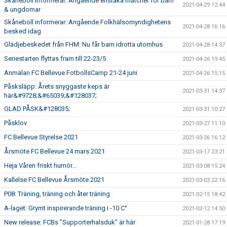
Skåneboll informerar: Angående enstaka matcher för barn
2021-04-29 12:44
& ungdomar
Skåneboll informerar: Angående Folkhälsomyndighetens
2021-04-28 16:16
besked idag
Glädjebeskedet från FHM: Nu får barn idrotta utomhus
2021-04-28 14:37
Seriestarten flyttas fram till 22-23/5
2021-04-26 19:45
Anmälan FC Bellevue FotbollsCamp 21-24 juni
2021-04-26 15:15
Påsksläpp: Årets snyggaste keps är
2021-03-31 14:37
här&#9728;&#65039;&#128037;
GLAD PÅSK&#128035;
2021-03-31 10:27
Påsklov
2021-03-27 11:10
FC Bellevue Styrelse 2021
2021-03-26 16:12
Årsmöte FC Bellevue 24 mars 2021
2021-03-17 23:21
Heja Våren friskt humör...
2021-03-08 15:24
Kallelse FC Bellevue Årsmöte 2021
2021-03-03 22:16
P08: Träning, träning och åter träning
2021-02-15 18:42
A-laget: Grymt inspirerande träning i -10 C°
2021-02-12 14:50
New release: FCBs ”Supporterhalsduk” är här
2021-01-28 17:19