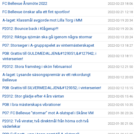
FC Bellevue Årsmöte 2022
2022-02-23 18:06
FC Bellevue önskar alla ett fint sportlov!
2022-02-21 12:18
A-laget: Klassmål avgjorde mot Lilla Torg i MM
2022-02-19 20:34
P2012: Bounce back i Klågerup!!!
2022-02-19 20:26
P2012: Riktiga sjömän ska gå igenom några stormar
2022-02-13 20:24
P07: Storseger i A-gruppspelet av vintermästerskapet
2022-02-13 18:27
P08: Grattis till GULDMEDALJEN&#129351;&#127942; i
2022-02-13 18:11
vinterserien!
P2012: Stora framsteg i skön februarisol
2022-02-12 21:50
A-laget: Lysande säsongspremiär av ett rekordungt
2022-02-12 20:03
Bellevue
P08: Grattis till SILVERMEDALJEN&#129352; i vinterserien!
2022-02-12 15:15
P2012: Stor glädje efter 4 års väntan
2022-02-05 15:46
P08: I bra mästerskaps vibrationer
2022-02-05 10:35
P07: FC Bellevue ”stormar” mot A-slutspel i Skåne VM
2022-01-30 23:26
P2012: Två vinster, två direktmål från hörna och två
2022-01-30 21:06
väderlekar