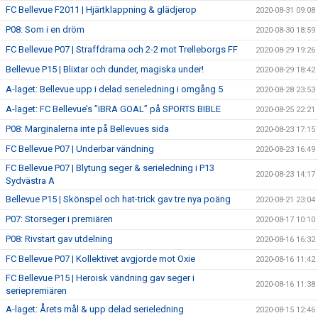
FC Bellevue F2011 | Hjärtklappning & glädjerop
2020-08-31 09:08
P08: Som i en dröm
2020-08-30 18:59
FC Bellevue P07 | Straffdrama och 2-2 mot Trelleborgs FF
2020-08-29 19:26
Bellevue P15 | Blixtar och dunder, magiska under!
2020-08-29 18:42
A-laget: Bellevue upp i delad serieledning i omgång 5
2020-08-28 23:53
A-laget: FC Bellevue’s ”IBRA GOAL” på SPORTS BIBLE
2020-08-25 22:21
P08: Marginalerna inte på Bellevues sida
2020-08-23 17:15
FC Bellevue P07 | Underbar vändning
2020-08-23 16:49
FC Bellevue P07 | Blytung seger & serieledning i P13
2020-08-23 14:17
Sydvästra A
Bellevue P15 | Skönspel och hat-trick gav tre nya poäng
2020-08-21 23:04
P07: Storseger i premiären
2020-08-17 10:10
P08: Rivstart gav utdelning
2020-08-16 16:32
FC Bellevue P07 | Kollektivet avgjorde mot Oxie
2020-08-16 11:42
FC Bellevue P15 | Heroisk vändning gav seger i
2020-08-16 11:38
seriepremiären
A-laget: Årets mål & upp delad serieledning
2020-08-15 12:46