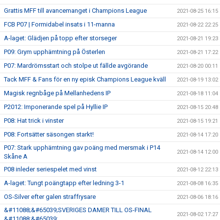
Grattis MFF till avancemanget i Champions League
2021-08-25 16:15
FCB P07 | Formidabel insats i 11-manna
2021-08-22 22:25
A-laget: Glädjen på topp efter storseger
2021-08-21 19:23
P09: Grym upphämtning på Österlen
2021-08-21 17:22
P07: Mardrömsstart och stolpe ut fällde avgörande
2021-08-20 00:11
Tack MFF & Fans för en ny episk Champions League kväll
2021-08-19 13:02
Magisk regnbåge på Mellanhedens IP
2021-08-18 11:04
P2012: Imponerande spel på Hyllie IP
2021-08-15 20:48
P08: Hat trick i vinster
2021-08-15 19:21
P08: Fortsätter säsongen starkt!
2021-08-14 17:20
P07: Stark upphämtning gav poäng med mersmak i P14
2021-08-14 12:00
Skåne A
P08 inleder seriespelet med vinst
2021-08-12 22:13
A-laget: Tungt poängtapp efter ledning 3-1
2021-08-08 16:35
OS-Silver efter galen straffrysare
2021-08-06 18:16
&#11088;&#65039;SVERIGES DAMER TILL OS-FINAL
2021-08-02 17:27
&#11088;&#65039;