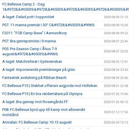
FC Bellevue Camp 2 - Dag
1&#9728;&#65039;&#9728;&#65039;&#9728;&#65039;&#9728;&#65039;&#9
A-laget: Delad pott i toppmötet
2020-08-09 21:13
P07: 11-manna premiär i 30° C&#9728;&#65039;&#9969;
2020-08-08 16:00
F2011: ”FCB Camp Base” i Asmundtorp
2020-08-08 09:22
P07: Bra genrepsmöte i 9-manna
2020-08-07 23:46
P05: Pre Season Camp i Åhus 7-9
2020-08-07 23:05
augusti&#9728;&#65039;&#9969;
A-laget: Matchreferat i Sydsvenskan
2020-08-05 12:41
A-laget: Imponerande premiärseger på gräs
2020-08-04 23:42
Fantastisk avslutning på Ribban Beach
2020-08-04 22:46
FC Bellevue P15 | Stekhet offensiv avgjorde mot Höllviken
2020-08-01 22:58
FC Bellevue P15 | En bra värdemätare på Olympia
2020-07-26 19:46
A-laget: Bra genrep mot Rosengårds FF
2020-07-26 00:15
P08: FC Bellevue bjöd upp till kamp mot allsvenskt
2020-07-12 17:56
motstånd
Anmälan: FC Bellevue Camp 10-13 augusti
2020-06-29 10:13