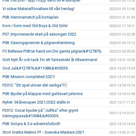
P08: Full pott - upp i topp samt till A-slutspel!
2022-01-29 15:25
Vi söker Materialförvaltare till vårt herrlag!
2022-01-29 12:46
P08: Hemmamatch på bortaplan
2022-01-21 21:39
Kom i form med Old Boys & Old Girls!
2022-01-17 18:11
P07: Imponerande start på säsongen 2022
2022-01-15 22:28
P08: Säsongspremiär & julgranshämtning
2022-01-09 15:12
FC Bellevue P08 tar hand om Din gamla julgran&#127876;
2022-01-02 09:25
Gott Nytt År och tack för ett fantastiskt år tillsammans!
2021-12-31 10:30
God Jul&#127876;&#11088;&#65039;
2021-12-23 19:59
P08: Mission completed 2021!
2021-12-19 15:35
P2012: ”Ett spel utöver det vanliga”
2021-12-18 19:14
P08: Bjuder på klappar med guldsvart julsnöre
2021-12-18 15:38
Nyhet: Skånecupen 2021/2022 ställs in
2021-12-17 11:27
P2012: Oscar bjuder på ”Julfika” efter grymt
2021-12-14 22:51
träningspass&#10084;&#65039;
P08: Snöyra & 3:e adventsfotboll!
2021-12-12 14:54
Stort Grattis Malmö FF - Svenska Mästare 2021
2021-12-05 21:51