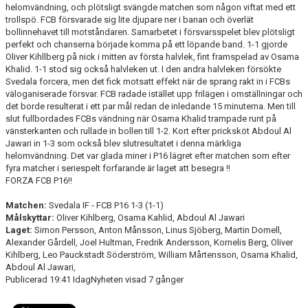
helomvändning, och plötsligt svängde matchen som någon viftat med ett
trollspö. FCB försvarade sig lite djupare ner i banan och överlät
KLÄDBESTÄLLNING
bollinnehavet till motståndaren. Samarbetet i försvarsspelet blev plötsligt
perfekt och chanserna började komma på ett löpande band. 1-1 gjorde
Oliver Kihllberg på nick i mitten av första halvlek, fint framspelad av Osama
SPONSORER
Khalid. 1-1 stod sig också halvleken ut. I den andra halvleken försökte
Svedala forcera, men det fick motsatt effekt när de sprang rakt in i FCBs
KLUBBMAGASIN
väloganiserade försvar. FCB radade istället upp frilägen i omställningar och
det borde resulterat i ett par mål redan de inledande 15 minuterna. Men till
NATIONELLA SPELFORMER
slut fullbordades FCBs vändning när Osama Khalid trampade runt på
vänsterkanten och rullade in bollen till 1-2. Kort efter pricksköt Abdoul Al
Jawari in 1-3 som också blev slutresultatet i denna märkliga
PROVTRÄNING
helomvändning. Det var glada miner i P16 lägret efter matchen som efter
fyra matcher i seriespelt forfarande är laget att besegra !!
SKADEBEHANDLING
FORZA FCB P16!!
Matchen:
Svedala IF - FCB P16 1-3 (1-1)
VÄRDEGRUND
Målskyttar:
Oliver Kihlberg, Osama Kahlid, Abdoul Al Jawari
Laget:
Simon Persson, Anton Månsson, Linus Sjöberg, Martin Domell,
FOTBOLLSCAMP 2026
Alexander Gårdell, Joel Hultman, Fredrik Andersson, Kornelis Berg, Oliver
Kihlberg, Leo Pauckstadt Söderström, William Mårtensson, Osama Khalid,
TRÄNARUTBILDNING
Abdoul Al Jawari,
Publicerad 19:41 IdagNyheten visad 7 gånger
SUPPORTERPRYLAR