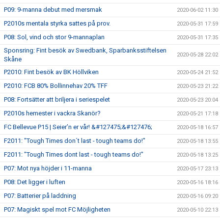
P09: 9-manna debut med mersmak
2020-06-02 11:30
P2010s mentala styrka sattes på prov.
2020-05-31 17:59
P08: Sol, vind och stor 9-mannaplan
2020-05-31 17:35
Sponsring: Fint besök av Swedbank, Sparbanksstiftelsen
2020-05-28 22:02
Skåne
P2010: Fint besök av BK Höllviken
2020-05-24 21:52
P2010: FCB 80% Bollinnehav 20% TFF
2020-05-23 21:22
P08: Fortsätter att briljera i seriespelet
2020-05-23 20:04
P2010s hemester i vackra Skanör?
2020-05-21 17:18
FC Bellevue P15 | Seier’n er vår! &#127475;&#127476;
2020-05-18 16:57
F2011: "Tough Times don´t last - tough teams do!"
2020-05-18 13:55
F2011: "Tough Times dont last - tough teams do!"
2020-05-18 13:25
P07: Mot nya höjder i 11-manna
2020-05-17 23:13
P08: Det ligger i luften
2020-05-16 18:16
P07: Batterier på laddning
2020-05-16 09:20
P07: Magiskt spel mot FC Möjligheten
2020-05-10 22:13