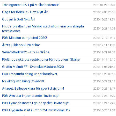
Träningsstart 25/1 på Mellanhedens IP
2021-01-22 13:01
Dags för bokslut - Gott Nytt År!
2020-12-30 20:56
God jul & Gott Nytt År!
2020-12-23 11:51
Fritidsförvaltningen Malmö stad informerar om skärpta
2020-12-21 14:05
restriktioner
P08: Mission completed 2020!
2020-12-12 15:19
Årets julklapp 2020 är här
2020-12-11 11:30
Seriefotboll 2021 - Div 4 i Skåne
2020-11-21 09:33
Förlängda skärpta restriktioner för fotbollen i Skåne
2020-11-17 19:10
Grattis Malmö FF - Svenska Mästare 2020
2020-11-08 21:45
FCB Tränarutbildning under höstlovet
2020-10-29 09:18
Ny viktig info kring Covid-19
2020-10-27 21:13
A-laget: Bellevue klara för spel i division 4
2020-10-25 15:17
P08: Avslutar imponerande i Invite cup!
2020-10-25 14:20
P08: Lysande insats i grundspelet i Invite cup!
2020-10-24 12:42
P08: Flygande start i Fotboll24 Invitational U12
2020-10-23 19:07