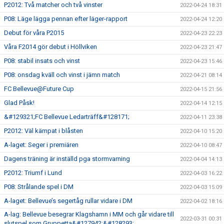
P2012: Två matcher och två vinster
2022-04-24 18:31
P08: Läge lägga pennan efter läger-rapport
2022-04-24 12:20
Debut för våra P2015
2022-04-23 22:23
Våra F2014 gör debut i Höllviken
2022-04-23 21:47
P08: stabil insats och vinst
2022-04-23 15:46
P08: onsdag kväll och vinst i jämn match
2022-04-21 08:14
FC Bellevue@Future Cup
2022-04-15 21:56
Glad Påsk!
2022-04-14 12:15
&#129321;FC Bellevue Ledarträff&#128171;
2022-04-11 23:38
P2012: Väl kämpat i blåsten
2022-04-10 15:20
A-laget: Seger i premiären
2022-04-10 08:47
Dagens träning är inställd pga stormvarning
2022-04-04 14:13
P2012: Triumf i Lund
2022-04-03 16:22
P08: Strålande spel i DM
2022-04-03 15:09
A-laget: Bellevue’s segertåg rullar vidare i DM
2022-04-02 18:16
A-lag: Bellevue besegrar Klagshamn i MM och går vidare till
2022-03-31 00:31
slutspel som Gruppetta&#127942;&#128293;