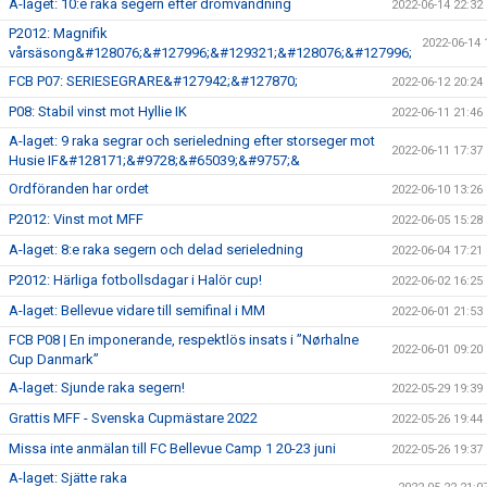
A-laget: 10:e raka segern efter drömvändning
2022-06-14 22:32
P2012: Magnifik
2022-06-14 
vårsäsong&#128076;&#127996;&#129321;&#128076;&#127996;
FCB P07: SERIESEGRARE&#127942;&#127870;
2022-06-12 20:24
P08: Stabil vinst mot Hyllie IK
2022-06-11 21:46
A-laget: 9 raka segrar och serieledning efter storseger mot
2022-06-11 17:37
Husie IF&#128171;&#9728;&#65039;&#9757;&
Ordföranden har ordet
2022-06-10 13:26
P2012: Vinst mot MFF
2022-06-05 15:28
A-laget: 8:e raka segern och delad serieledning
2022-06-04 17:21
P2012: Härliga fotbollsdagar i Halör cup!
2022-06-02 16:25
A-laget: Bellevue vidare till semifinal i MM
2022-06-01 21:53
FCB P08 | En imponerande, respektlös insats i ”Nørhalne
2022-06-01 09:20
Cup Danmark”
A-laget: Sjunde raka segern!
2022-05-29 19:39
Grattis MFF - Svenska Cupmästare 2022
2022-05-26 19:44
Missa inte anmälan till FC Bellevue Camp 1 20-23 juni
2022-05-26 19:37
A-laget: Sjätte raka