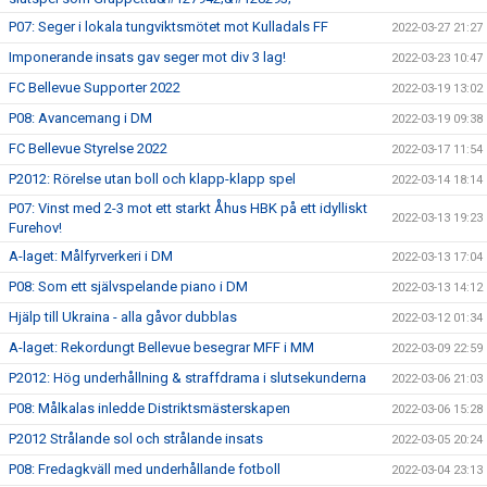
P07: Seger i lokala tungviktsmötet mot Kulladals FF
2022-03-27 21:27
Imponerande insats gav seger mot div 3 lag!
2022-03-23 10:47
FC Bellevue Supporter 2022
2022-03-19 13:02
P08: Avancemang i DM
2022-03-19 09:38
FC Bellevue Styrelse 2022
2022-03-17 11:54
P2012: Rörelse utan boll och klapp-klapp spel
2022-03-14 18:14
P07: Vinst med 2-3 mot ett starkt Åhus HBK på ett idylliskt
2022-03-13 19:23
Furehov!
A-laget: Målfyrverkeri i DM
2022-03-13 17:04
P08: Som ett självspelande piano i DM
2022-03-13 14:12
Hjälp till Ukraina - alla gåvor dubblas
2022-03-12 01:34
A-laget: Rekordungt Bellevue besegrar MFF i MM
2022-03-09 22:59
P2012: Hög underhållning & straffdrama i slutsekunderna
2022-03-06 21:03
P08: Målkalas inledde Distriktsmästerskapen
2022-03-06 15:28
P2012 Strålande sol och strålande insats
2022-03-05 20:24
P08: Fredagkväll med underhållande fotboll
2022-03-04 23:13