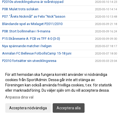
P2010s utvecklingskurva är svårstoppad
2020-05-10 14:23
P08: Mulet trots solsken
2020-05-10 14:14
P07: ”Årets Nickmål” av Felix ”Nick”lasson
2020-05-10 13:48
Bländande spel av Mixlaget P2011/2010
2020-05-09 21:18
P08: Stort bollinnehav i 9-manna
2020-05-09 16:24
P15 Skåneserie A: FCB vs TFF 4-0 (3-0)
2020-05-09 09:30
Nya spännande matcher i helgen
2020-05-07 18:17
Anmälan FC Bellevue FotbollsCamp 15-18 juni
2020-05-07 18:00
P2010 fortsätter sin utvecklingsresa
2020-05-03 23:04
P2007: Imponerande comeback mot Gislöv P15
2020-05-03 17:50
För att hemsidan ska fungera korrekt använder vi nödvändiga
P08: Visar olympisk klass
2020-05-03 15:29
cookies från SportAdmin. Dessa går inte att stänga av.
F2011: Spelglädje mot Linero IF och hattrick av Nia
2020-05-02 18:38
Föreningen kan också använda frivilliga cookies, t.ex. för statistik
P07: Bländande ungdomsfotboll på 1:a maj
eller marknadsföring. Du väljer själv om du vill acceptera dessa.
2020-05-01 22:35
Anpassa dina val
Trevlig Valborg!
2020-04-30 21:34
P07: Spelglädje mot FC Rosengård
2020-04-26 17:58
Acceptera nödvändiga
Acceptera alla
P08: Släpp fotbollskillarna loss, det är vår!
2020-04-26 15:06