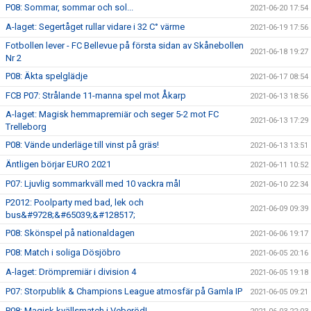
P08: Sommar, sommar och sol...
2021-06-20 17:54
A-laget: Segertåget rullar vidare i 32 C° värme
2021-06-19 17:56
Fotbollen lever - FC Bellevue på första sidan av Skånebollen
2021-06-18 19:27
Nr 2
P08: Äkta spelglädje
2021-06-17 08:54
FCB P07: Strålande 11-manna spel mot Åkarp
2021-06-13 18:56
A-laget: Magisk hemmapremiär och seger 5-2 mot FC
2021-06-13 17:29
Trelleborg
P08: Vände underläge till vinst på gräs!
2021-06-13 13:51
Äntligen börjar EURO 2021
2021-06-11 10:52
P07: Ljuvlig sommarkväll med 10 vackra mål
2021-06-10 22:34
P2012: Poolparty med bad, lek och
2021-06-09 09:39
bus&#9728;&#65039;&#128517;
P08: Skönspel på nationaldagen
2021-06-06 19:17
P08: Match i soliga Dösjöbro
2021-06-05 20:16
A-laget: Drömpremiär i division 4
2021-06-05 19:18
P07: Storpublik & Champions League atmosfär på Gamla IP
2021-06-05 09:21
P08: Magisk kvällsmatch i Veberöd!