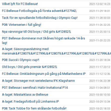
Vilket lyft för FC Bellevue!
2021-12-02 14:23
FC Bellevue Fotbollsgala på första advent&#127942;
2021-11-29 18:01
Tack för en sprudlande fotbollslördag i Olympic Cup!
2021-11-28 00:03
P08: Vinterserien i full gång!
2021-11-26 22:25
Nya värvningar till Old boys / Old girls &#128525;
2021-11-25 00:15
P07: Bellevue dominerar mot Skånes högst rankade 14-års
2021-11-20 22:25
lag!
A-laget: Säsongsavslutning med
mersmak&#128079;&#127996;&#128079;&#127996;&#128079;&#127996;&#
P08: Succé i Olympic cup!!
2021-11-20 18:34
Old boys / Old girls premiär &#128525;
2021-11-17 23:12
FC Bellevue: Omklädningsrum på gång på Mellanhedens IP
2021-11-12 12:36
A-laget: Storseger mot serieledarna IFK Klagshamn
2021-11-06 23:38
P07: Bellevue i semifinal i Halör Invitational P14
2021-11-04 08:51
A-laget: Mästarklass av Bellevue
2021-10-30 10:50
A-laget: Fredagsfotboll på Limhamns IP
2021-10-29 15:34
P08: Tack Tobbe för fem strålande fotbollsår!
2021-10-25 18:55