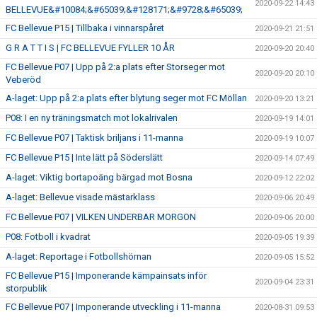
2020-09-22 14:43
BELLEVUE&#10084;&#65039;&#128171;&#9728;&#65039;
FC Bellevue P15 | Tillbaka i vinnarspåret
2020-09-21 21:51
G R A T T I S | FC BELLEVUE FYLLER 10 ÅR
2020-09-20 20:40
FC Bellevue P07 | Upp på 2:a plats efter Storseger mot
2020-09-20 20:10
Veberöd
A-laget: Upp på 2:a plats efter blytung seger mot FC Möllan
2020-09-20 13:21
P08: I en ny träningsmatch mot lokalrivalen
2020-09-19 14:01
FC Bellevue P07 | Taktisk briljans i 11-manna
2020-09-19 10:07
FC Bellevue P15 | Inte lätt på Söderslätt
2020-09-14 07:49
A-laget: Viktig bortapoäng bärgad mot Bosna
2020-09-12 22:02
A-laget: Bellevue visade mästarklass
2020-09-06 20:49
FC Bellevue P07 | VILKEN UNDERBAR MORGON
2020-09-06 20:00
P08: Fotboll i kvadrat
2020-09-05 19:39
A-laget: Reportage i Fotbollshörnan
2020-09-05 15:52
FC Bellevue P15 | Imponerande kämpainsats inför
2020-09-04 23:31
storpublik
FC Bellevue P07 | Imponerande utveckling i 11-manna
2020-08-31 09:53