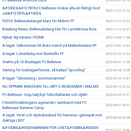
FC Bellevue Årsmöte 2024
2024-03-01 23:16
&#10024;&#127876;FC Bellevue önskar alla en Riktigt God
2023-12-23 21:22
Jul&#127876;&#10024;
P2010: Bellevuetalanger klara för Malmö FF
2023-12-16 12:59
Breaking News: Bellevuetalang klar för Landskrona BoIs
2023-12-16 10:51
Nyhet: Ny tränare i P2008
2023-10-08 17:48
A-laget: Välkommen till årets match på Mellanhedens IP!
2023-10-06 14:43
A-laget: Lokalderby mot Bunkeflo FF
2023-09-22 13:53
Grattis på 13-årsdagen FC Bellevue
2023-09-21 11:58
Varning för bedrägeriförsök, så kallad ”spoofing”
2023-09-18 12:08
A-laget: ”Islossning i sommarvärmen”
2023-09-16 19:47
NU ÖPPNAR ANSÖKAN TILL MFF:S AKADEMIER I MALMÖ
2023-09-12 22:52
FC Bellevue - köp/sälj/byt fotbollskläder och dylikt
2023-09-09 13:57
Fritidsförvaltningens agerande i samband med FC
2023-08-07 09:37
Bellevues Summer Camp
A-laget: Vinst och styrkebesked för herrarna i genrepet mot
2023-08-06 09:38
duktiga LB07
&#10084;&#65039;MINNEN FÖR LIVET&#10084;&#65039;
2023-07-22 19:46