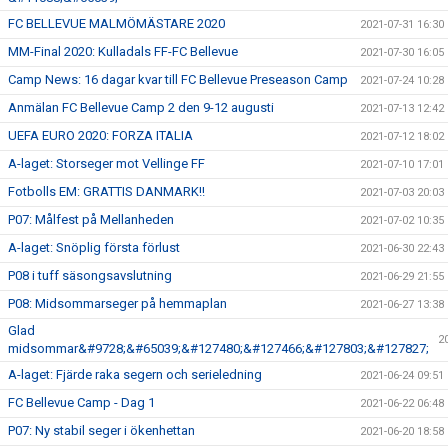
FC BELLEVUE MALMÖMÄSTARE 2020
2021-07-31 16:30
MM-Final 2020: Kulladals FF-FC Bellevue
2021-07-30 16:05
Camp News: 16 dagar kvar till FC Bellevue Preseason Camp
2021-07-24 10:28
Anmälan FC Bellevue Camp 2 den 9-12 augusti
2021-07-13 12:42
UEFA EURO 2020: FORZA ITALIA
2021-07-12 18:02
A-laget: Storseger mot Vellinge FF
2021-07-10 17:01
Fotbolls EM: GRATTIS DANMARK!!
2021-07-03 20:03
P07: Målfest på Mellanheden
2021-07-02 10:35
A-laget: Snöplig första förlust
2021-06-30 22:43
P08 i tuff säsongsavslutning
2021-06-29 21:55
P08: Midsommarseger på hemmaplan
2021-06-27 13:38
Glad
2
midsommar&#9728;&#65039;&#127480;&#127466;&#127803;&#127827;
A-laget: Fjärde raka segern och serieledning
2021-06-24 09:51
FC Bellevue Camp - Dag 1
2021-06-22 06:48
P07: Ny stabil seger i ökenhettan
2021-06-20 18:58