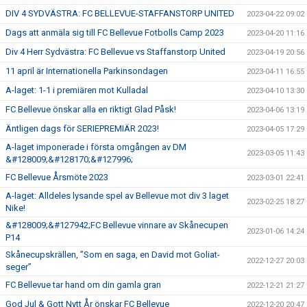
DIV 4 SYDVÄSTRA: FC BELLEVUE-STAFFANSTORP UNITED
2023-04-22 09:02
Dags att anmäla sig till FC Bellevue Fotbolls Camp 2023
2023-04-20 11:16
Div 4 Herr Sydvästra: FC Bellevue vs Staffanstorp United
2023-04-19 20:56
11 april är Internationella Parkinsondagen
2023-04-11 16:55
A-laget: 1-1 i premiären mot Kulladal
2023-04-10 13:30
FC Bellevue önskar alla en riktigt Glad Påsk!
2023-04-06 13:19
Äntligen dags för SERIEPREMIÄR 2023!
2023-04-05 17:29
A-laget imponerade i första omgången av DM
2023-03-05 11:43
&#128009;&#128170;&#127996;
FC Bellevue Årsmöte 2023
2023-03-01 22:41
A-laget: Alldeles lysande spel av Bellevue mot div 3 laget
2023-02-25 18:27
Nike!
&#128009;&#127942;FC Bellevue vinnare av Skånecupen
2023-01-06 14:24
P14
Skånecupskrällen, ”Som en saga, en David mot Goliat-
2022-12-27 20:03
seger”
FC Bellevue tar hand om din gamla gran
2022-12-21 21:27
God Jul & Gott Nytt År önskar FC Bellevue
2022-12-20 20:47