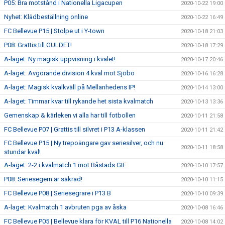
P05: Bra motstånd i Nationella Ligacupen
2020-10-22 19:00
Nyhet: Klädbeställning online
2020-10-22 16:49
FC Bellevue P15 | Stolpe ut i Y-town
2020-10-18 21:03
P08: Grattis till GULDET!
2020-10-18 17:29
A-laget: Ny magisk uppvisning i kvalet!
2020-10-17 20:46
A-laget: Avgörande division 4 kval mot Sjöbo
2020-10-16 16:28
A-laget: Magisk kvalkväll på Mellanhedens IP!
2020-10-14 13:00
A-laget: Timmar kvar till rykande het sista kvalmatch
2020-10-13 13:36
Gemenskap & kärleken vi alla har till fotbollen
2020-10-11 21:58
FC Bellevue P07 | Grattis till silvret i P13 A-klassen
2020-10-11 21:42
FC Bellevue P15 | Ny trepoängare gav seriesilver, och nu
2020-10-11 18:58
stundar kval!
A-laget: 2-2 i kvalmatch 1 mot Båstads GIF
2020-10-10 17:57
P08: Seriesegern är säkrad!
2020-10-10 11:15
FC Bellevue P08 | Seriesegrare i P13 B
2020-10-10 09:39
A-laget: Kvalmatch 1 avbruten pga av åska
2020-10-08 16:46
FC Bellevue P05 | Bellevue klara för KVAL till P16 Nationella
2020-10-08 14:02