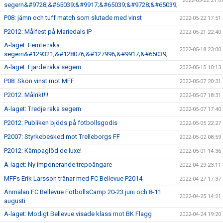
2022-05-22 21:0
segern&#9728;&#65039;&#9917;&#65039;&#9728;&#65039;
P08: jämn och tuff match som slutade med vinst
2022-05-22 17:51
P2012: Målfest på Mariedals IP
2022-05-21 22:40
A-laget: Femte raka
2022-05-18 23:00
segern&#129321;&#128076;&#127996;&#9917;&#65039;
A-laget: Fjärde raka segern
2022-05-15 10:13
P08: Skön vinst mot MFF
2022-05-07 20:31
P2012: Målrikt!!!
2022-05-07 18:31
A-laget: Tredje raka segern
2022-05-07 17:40
P2012: Publiken bjöds på fotbollsgodis
2022-05-05 22:27
P2007: Styrkebesked mot Trelleborgs FF
2022-05-02 08:59
P2012: Kämpaglöd de luxe!
2022-05-01 14:36
A-laget: Ny imponerande trepoängare
2022-04-29 23:11
MFFs Erik Larsson tränar med FC Bellevue P2014
2022-04-27 17:37
Anmälan FC Bellevue FotbollsCamp 20-23 juni och 8-11
2022-04-25 14:21
augusti
A-laget: Modigt Bellevue visade klass mot BK Flagg
2022-04-24 19:20