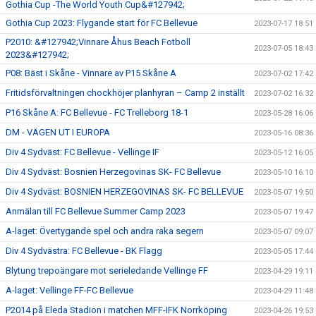
Gothia Cup -The World Youth Cup&#127942;
Gothia Cup 2023: Flygande start för FC Bellevue
2023-07-17 18:51
P2010: &#127942;Vinnare Åhus Beach Fotboll
2023-07-05 18:43
2023&#127942;
P08: Bäst i Skåne - Vinnare av P15 Skåne A
2023-07-02 17:42
Fritidsförvaltningen chockhöjer planhyran – Camp 2 inställt
2023-07-02 16:32
P16 Skåne A: FC Bellevue - FC Trelleborg 18-1
2023-05-28 16:06
DM - VÄGEN UT I EUROPA
2023-05-16 08:36
Div 4 Sydväst: FC Bellevue - Vellinge IF
2023-05-12 16:05
Div 4 Sydväst: Bosnien Herzegovinas SK- FC Bellevue
2023-05-10 16:10
Div 4 Sydväst: BOSNIEN HERZEGOVINAS SK- FC BELLEVUE
2023-05-07 19:50
Anmälan till FC Bellevue Summer Camp 2023
2023-05-07 19:47
A-laget: Övertygande spel och andra raka segern
2023-05-07 09:07
Div 4 Sydvästra: FC Bellevue - BK Flagg
2023-05-05 17:44
Blytung trepoängare mot serieledande Vellinge FF
2023-04-29 19:11
A-laget: Vellinge FF-FC Bellevue
2023-04-29 11:48
P2014 på Eleda Stadion i matchen MFF-IFK Norrköping
2023-04-26 19:53