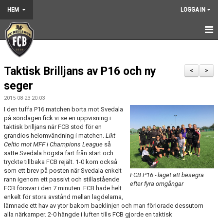
HEM
LOGGA IN
HEM
Taktisk Brilljans av P16 och ny
NYHETER
<
>
seger
GRUNDARNA
2015-08-23 20:03
I den tuffa P16 matchen borta mot Svedala
KONTAKT
på söndagen fick vi se en uppvisning i
taktisk brilljans när FCB stod för en
KALENDER
grandios helomvändning i matchen.
Likt
Celtic mot MFF i Champions League
så
satte Svedala högsta fart från start och
BILDGALLERI
tryckte tillbaka FCB rejält. 1-0 kom också
som ett brev på posten när Svedala enkelt
DOKUMENT
FCB P16 - laget att besegra
rann igenom ett passivt och stillastående
efter fyra omgångar
FCB försvar i den 7 minuten. FCB hade helt
VÅRA LAG
enkelt för stora avstånd mellan lagdelarna,
lämnade ett hav av ytor bakom backlinjen och man förlorade dessutom
alla närkamper. 2-0 hängde i luften tills FCB gjorde en taktisk
MEDLEMSKAP