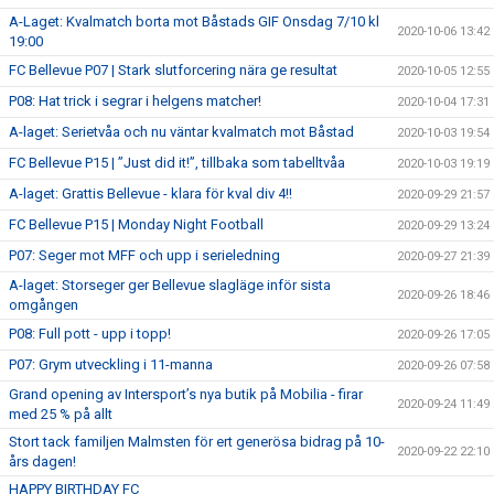
A-Laget: Kvalmatch borta mot Båstads GIF Onsdag 7/10 kl
2020-10-06 13:42
19:00
FC Bellevue P07 | Stark slutforcering nära ge resultat
2020-10-05 12:55
P08: Hat trick i segrar i helgens matcher!
2020-10-04 17:31
A-laget: Serietvåa och nu väntar kvalmatch mot Båstad
2020-10-03 19:54
FC Bellevue P15 | ”Just did it!”, tillbaka som tabelltvåa
2020-10-03 19:19
A-laget: Grattis Bellevue - klara för kval div 4!!
2020-09-29 21:57
FC Bellevue P15 | Monday Night Football
2020-09-29 13:24
P07: Seger mot MFF och upp i serieledning
2020-09-27 21:39
A-laget: Storseger ger Bellevue slagläge inför sista
2020-09-26 18:46
omgången
P08: Full pott - upp i topp!
2020-09-26 17:05
P07: Grym utveckling i 11-manna
2020-09-26 07:58
Grand opening av Intersport’s nya butik på Mobilia - firar
2020-09-24 11:49
med 25 % på allt
Stort tack familjen Malmsten för ert generösa bidrag på 10-
2020-09-22 22:10
års dagen!
HAPPY BIRTHDAY FC