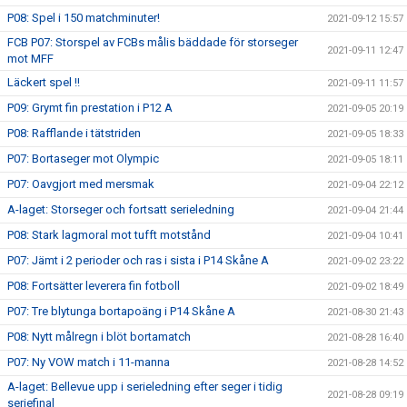
P08: Spel i 150 matchminuter!
2021-09-12 15:57
FCB P07: Storspel av FCBs målis bäddade för storseger
2021-09-11 12:47
mot MFF
Läckert spel !!
2021-09-11 11:57
P09: Grymt fin prestation i P12 A
2021-09-05 20:19
P08: Rafflande i tätstriden
2021-09-05 18:33
P07: Bortaseger mot Olympic
2021-09-05 18:11
P07: Oavgjort med mersmak
2021-09-04 22:12
A-laget: Storseger och fortsatt serieledning
2021-09-04 21:44
P08: Stark lagmoral mot tufft motstånd
2021-09-04 10:41
P07: Jämt i 2 perioder och ras i sista i P14 Skåne A
2021-09-02 23:22
P08: Fortsätter leverera fin fotboll
2021-09-02 18:49
P07: Tre blytunga bortapoäng i P14 Skåne A
2021-08-30 21:43
P08: Nytt målregn i blöt bortamatch
2021-08-28 16:40
P07: Ny VOW match i 11-manna
2021-08-28 14:52
A-laget: Bellevue upp i serieledning efter seger i tidig
2021-08-28 09:19
seriefinal