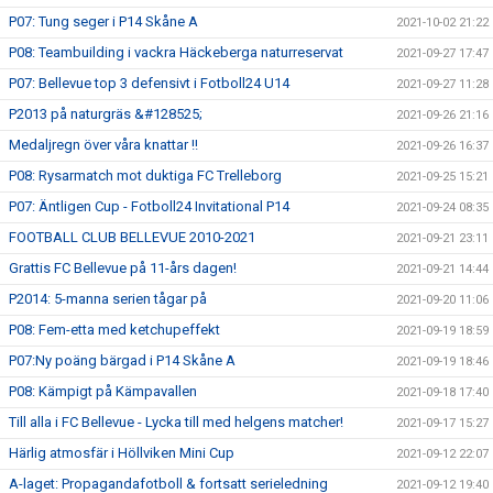
P07: Tung seger i P14 Skåne A
2021-10-02 21:22
P08: Teambuilding i vackra Häckeberga naturreservat
2021-09-27 17:47
P07: Bellevue top 3 defensivt i Fotboll24 U14
2021-09-27 11:28
P2013 på naturgräs &#128525;
2021-09-26 21:16
Medaljregn över våra knattar !!
2021-09-26 16:37
P08: Rysarmatch mot duktiga FC Trelleborg
2021-09-25 15:21
P07: Äntligen Cup - Fotboll24 Invitational P14
2021-09-24 08:35
FOOTBALL CLUB BELLEVUE 2010-2021
2021-09-21 23:11
Grattis FC Bellevue på 11-års dagen!
2021-09-21 14:44
P2014: 5-manna serien tågar på
2021-09-20 11:06
P08: Fem-etta med ketchupeffekt
2021-09-19 18:59
P07:Ny poäng bärgad i P14 Skåne A
2021-09-19 18:46
P08: Kämpigt på Kämpavallen
2021-09-18 17:40
Till alla i FC Bellevue - Lycka till med helgens matcher!
2021-09-17 15:27
Härlig atmosfär i Höllviken Mini Cup
2021-09-12 22:07
A-laget: Propagandafotboll & fortsatt serieledning
2021-09-12 19:40