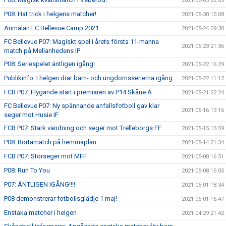
2021-06-03 22:03
P08: Hat trick i helgens matcher!
2021-05-30 15:08
Anmälan FC Bellevue Camp 2021
2021-05-24 09:30
FC Bellevue P07: Magiskt spel i årets första 11-manna
2021-05-23 21:36
match på Mellanhedens IP
P08: Seriespelet äntligen igång!
2021-05-22 16:29
Publikinfo: I helgen drar barn- och ungdomsserierna igång
2021-05-22 11:12
FCB P07: Flygande start i premiären av P14 Skåne A
2021-05-21 22:24
FC Bellevue P07: Ny spännande anfallsfotboll gav klar
2021-05-16 19:16
seger mot Husie IF
FCB P07: Stark vändning och seger mot Trelleborgs FF
2021-05-15 15:59
P08: Bortamatch på hemmaplan
2021-05-14 21:34
FCB P07: Storseger mot MFF
2021-05-08 16:51
P08: Run To You
2021-05-08 15:05
P07: ÄNTLIGEN IGÅNG!!!!
2021-05-01 18:34
P08 demonstrerar fotbollsglädje 1 maj!
2021-05-01 16:47
Enstaka matcher i helgen
2021-04-29 21:42