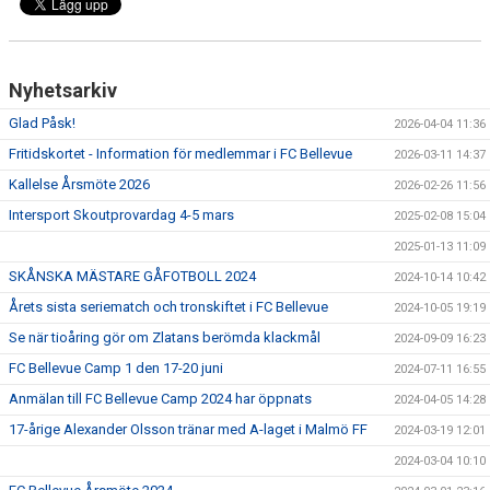
GÅBOLL
PROJEKT
Nyhetsarkiv
DOMARE
Glad Påsk!
2026-04-04 11:36
Fritidskortet - Information för medlemmar i FC Bellevue
2026-03-11 14:37
GYMKORT NORDIC WELLNESS
Kallelse Årsmöte 2026
2026-02-26 11:56
Intersport Skoutprovardag 4-5 mars
FYSTRÄNING
2025-02-08 15:04
2025-01-13 11:09
POLICY SOCIALA MEDIER
SKÅNSKA MÄSTARE GÅFOTBOLL 2024
2024-10-14 10:42
Årets sista seriematch och tronskiftet i FC Bellevue
2024-10-05 19:19
FRITIDSKORTET 2026
Se när tioåring gör om Zlatans berömda klackmål
2024-09-09 16:23
FC Bellevue Camp 1 den 17-20 juni
2024-07-11 16:55
Anmälan till FC Bellevue Camp 2024 har öppnats
2024-04-05 14:28
17-årige Alexander Olsson tränar med A-laget i Malmö FF
2024-03-19 12:01
2024-03-04 10:10