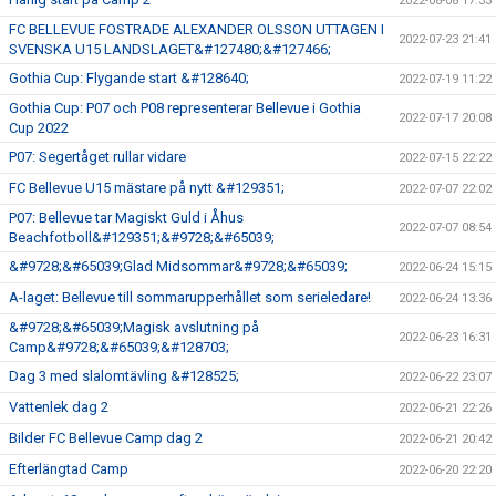
2022-08-08 17:33
FC BELLEVUE FOSTRADE ALEXANDER OLSSON UTTAGEN I
2022-07-23 21:41
SVENSKA U15 LANDSLAGET&#127480;&#127466;
Gothia Cup: Flygande start &#128640;
2022-07-19 11:22
Gothia Cup: P07 och P08 representerar Bellevue i Gothia
2022-07-17 20:08
Cup 2022
P07: Segertåget rullar vidare
2022-07-15 22:22
FC Bellevue U15 mästare på nytt &#129351;
2022-07-07 22:02
P07: Bellevue tar Magiskt Guld i Åhus
2022-07-07 08:54
Beachfotboll&#129351;&#9728;&#65039;
&#9728;&#65039;Glad Midsommar&#9728;&#65039;
2022-06-24 15:15
A-laget: Bellevue till sommarupperhållet som serieledare!
2022-06-24 13:36
&#9728;&#65039;Magisk avslutning på
2022-06-23 16:31
Camp&#9728;&#65039;&#128703;
Dag 3 med slalomtävling &#128525;
2022-06-22 23:07
Vattenlek dag 2
2022-06-21 22:26
Bilder FC Bellevue Camp dag 2
2022-06-21 20:42
Efterlängtad Camp
2022-06-20 22:20