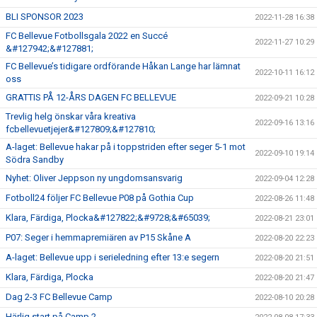
BLI SPONSOR 2023
2022-11-28 16:38
FC Bellevue Fotbollsgala 2022 en Succé
2022-11-27 10:29
&#127942;&#127881;
FC Bellevue’s tidigare ordförande Håkan Lange har lämnat
2022-10-11 16:12
oss
GRATTIS PÅ 12-ÅRS DAGEN FC BELLEVUE
2022-09-21 10:28
Trevlig helg önskar våra kreativa
2022-09-16 13:16
fcbellevuetjejer&#127809;&#127810;
A-laget: Bellevue hakar på i toppstriden efter seger 5-1 mot
2022-09-10 19:14
Södra Sandby
Nyhet: Oliver Jeppson ny ungdomsansvarig
2022-09-04 12:28
Fotboll24 följer FC Bellevue P08 på Gothia Cup
2022-08-26 11:48
Klara, Färdiga, Plocka&#127822;&#9728;&#65039;
2022-08-21 23:01
P07: Seger i hemmapremiären av P15 Skåne A
2022-08-20 22:23
A-laget: Bellevue upp i serieledning efter 13:e segern
2022-08-20 21:51
Klara, Färdiga, Plocka
2022-08-20 21:47
Dag 2-3 FC Bellevue Camp
2022-08-10 20:28
Härlig start på Camp 2