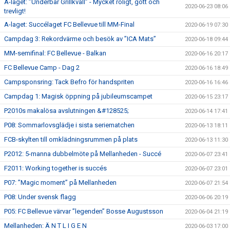
A-laget: ”Underbar Grillkväll” - Mycket roligt, gott och
2020-06-23 08:06
trevligt!
A-laget: Succélaget FC Bellevue till MM-Final
2020-06-19 07:30
Campdag 3: Rekordvärme och besök av ”ICA Mats”
2020-06-18 09:44
MM-semifinal: FC Bellevue - Balkan
2020-06-16 20:17
FC Bellevue Camp - Dag 2
2020-06-16 18:49
Campsponsring: Tack Befro för handspriten
2020-06-16 16:46
Campdag 1: Magisk öppning på jubileumscampet
2020-06-15 23:17
P2010s makalösa avslutningen &#128525;
2020-06-14 17:41
P08: Sommarlovsglädje i sista seriematchen
2020-06-13 18:11
FCB-skylten till omklädningsrummen på plats
2020-06-13 11:30
P2012: 5-manna dubbelmöte på Mellanheden - Succé
2020-06-07 23:41
F2011: Working together is succés
2020-06-07 23:01
P07: ”Magic moment” på Mellanheden
2020-06-07 21:54
P08: Under svensk flagg
2020-06-06 20:19
P05: FC Bellevue värvar ”legenden” Bosse Augustsson
2020-06-04 21:19
Mellanheden: Ä N T L I G E N
2020-06-03 17:00