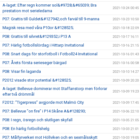
A-laget: Efter regn kommer sol&#9728;&#65039; Bra
2021-10-24 00:45
prestation mot serieledarna
P07: Grattis till Guldet&#127942;och farväl till 9-manna
2021-10-23 10:50
Magisk resa med våra P10or &#128525;
2021-10-18 22:09
P08: Grattis till silvret&#129352;i P13 A
2021-10-17 16:11
P07: Härlig fotbollslördag i Hittarp Invitational
2021-10-16 21:15
P08: Snart dags för storfotboll i Fotboll24 Invitational
2021-10-16 01:43
P07: Årets första serieseger bärgad
2021-10-16 00:58
P08: Visar fin laganda
2021-10-10 14:27
P2012 visade stor potential &#128525;
2021-10-09 20:20
A-laget: Bellevue dominerar mot Staffanstorp men förlorar
2021-10-09 19:23
efter två drömmål
F2012: ”Tigerpress” avgjorde mot Malmö City
2021-10-09 17:45
P07: Bellevue ”on fire” i P14 Skåne A&#128293;
2021-10-06 22:10
P08: I regn, ösregn och slutligen skyfall
2021-10-05 21:05
P08: En härlig fotbollshelg
2021-10-03 21:01
P07: Målfyrverkeri mot Höllviken och en sexmålsskytt
2021-10-03 19:05