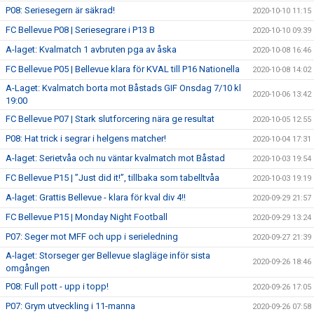
P08: Seriesegern är säkrad!
2020-10-10 11:15
FC Bellevue P08 | Seriesegrare i P13 B
2020-10-10 09:39
A-laget: Kvalmatch 1 avbruten pga av åska
2020-10-08 16:46
FC Bellevue P05 | Bellevue klara för KVAL till P16 Nationella
2020-10-08 14:02
A-Laget: Kvalmatch borta mot Båstads GIF Onsdag 7/10 kl
2020-10-06 13:42
19:00
FC Bellevue P07 | Stark slutforcering nära ge resultat
2020-10-05 12:55
P08: Hat trick i segrar i helgens matcher!
2020-10-04 17:31
A-laget: Serietvåa och nu väntar kvalmatch mot Båstad
2020-10-03 19:54
FC Bellevue P15 | ”Just did it!”, tillbaka som tabelltvåa
2020-10-03 19:19
A-laget: Grattis Bellevue - klara för kval div 4!!
2020-09-29 21:57
FC Bellevue P15 | Monday Night Football
2020-09-29 13:24
P07: Seger mot MFF och upp i serieledning
2020-09-27 21:39
A-laget: Storseger ger Bellevue slagläge inför sista
2020-09-26 18:46
omgången
P08: Full pott - upp i topp!
2020-09-26 17:05
P07: Grym utveckling i 11-manna
2020-09-26 07:58