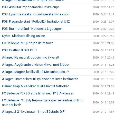
2020-10-25 15:17
P08: Avslutar imponerande i Invite cup!
2020-10-25 14:20
P08: Lysande insats i grundspelet i Invite cup!
2020-10-24 12:42
P08: Flygande start i Fotboll24 Invitational U12
2020-10-23 19:07
P05: Bra motstånd i Nationella Ligacupen
2020-10-22 19:00
Nyhet: Klädbeställning online
2020-10-22 16:49
FC Bellevue P15 | Stolpe ut i Y-town
2020-10-18 21:03
P08: Grattis till GULDET!
2020-10-18 17:29
A-laget: Ny magisk uppvisning i kvalet!
2020-10-17 20:46
A-laget: Avgörande division 4 kval mot Sjöbo
2020-10-16 16:28
A-laget: Magisk kvalkväll på Mellanhedens IP!
2020-10-14 13:00
A-laget: Timmar kvar till rykande het sista kvalmatch
2020-10-13 13:36
Gemenskap & kärleken vi alla har till fotbollen
2020-10-11 21:58
FC Bellevue P07 | Grattis till silvret i P13 A-klassen
2020-10-11 21:42
FC Bellevue P15 | Ny trepoängare gav seriesilver, och nu
2020-10-11 18:58
stundar kval!
A-laget: 2-2 i kvalmatch 1 mot Båstads GIF
2020-10-10 17:57