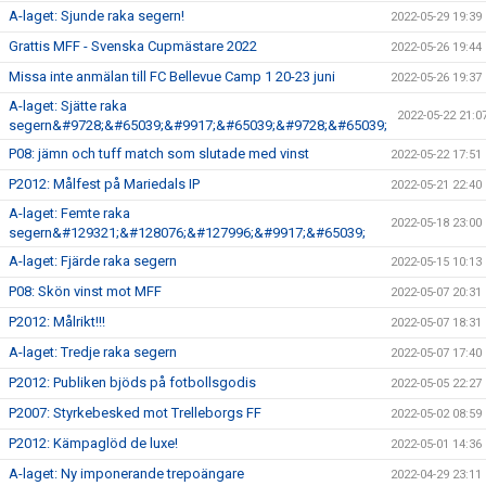
A-laget: Sjunde raka segern!
2022-05-29 19:39
Grattis MFF - Svenska Cupmästare 2022
2022-05-26 19:44
Missa inte anmälan till FC Bellevue Camp 1 20-23 juni
2022-05-26 19:37
A-laget: Sjätte raka
2022-05-22 21:0
segern&#9728;&#65039;&#9917;&#65039;&#9728;&#65039;
P08: jämn och tuff match som slutade med vinst
2022-05-22 17:51
P2012: Målfest på Mariedals IP
2022-05-21 22:40
A-laget: Femte raka
2022-05-18 23:00
segern&#129321;&#128076;&#127996;&#9917;&#65039;
A-laget: Fjärde raka segern
2022-05-15 10:13
P08: Skön vinst mot MFF
2022-05-07 20:31
P2012: Målrikt!!!
2022-05-07 18:31
A-laget: Tredje raka segern
2022-05-07 17:40
P2012: Publiken bjöds på fotbollsgodis
2022-05-05 22:27
P2007: Styrkebesked mot Trelleborgs FF
2022-05-02 08:59
P2012: Kämpaglöd de luxe!
2022-05-01 14:36
A-laget: Ny imponerande trepoängare
2022-04-29 23:11