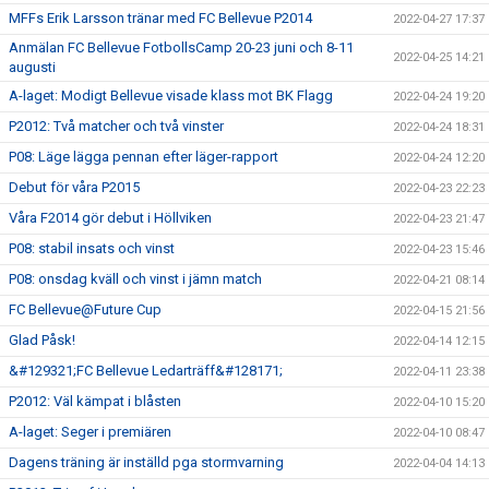
MFFs Erik Larsson tränar med FC Bellevue P2014
2022-04-27 17:37
Anmälan FC Bellevue FotbollsCamp 20-23 juni och 8-11
2022-04-25 14:21
augusti
A-laget: Modigt Bellevue visade klass mot BK Flagg
2022-04-24 19:20
P2012: Två matcher och två vinster
2022-04-24 18:31
P08: Läge lägga pennan efter läger-rapport
2022-04-24 12:20
Debut för våra P2015
2022-04-23 22:23
Våra F2014 gör debut i Höllviken
2022-04-23 21:47
P08: stabil insats och vinst
2022-04-23 15:46
P08: onsdag kväll och vinst i jämn match
2022-04-21 08:14
FC Bellevue@Future Cup
2022-04-15 21:56
Glad Påsk!
2022-04-14 12:15
&#129321;FC Bellevue Ledarträff&#128171;
2022-04-11 23:38
P2012: Väl kämpat i blåsten
2022-04-10 15:20
A-laget: Seger i premiären
2022-04-10 08:47
Dagens träning är inställd pga stormvarning
2022-04-04 14:13