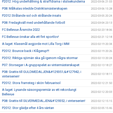
P2012: Hög underhållning & straffdrama i slutsekunderna
2022-03-06 21:03
P08: Målkalas inledde Distriktsmästerskapen
2022-03-06 15:28
P2012 Strålande sol och strålande insats
2022-03-05 20:24
P08: Fredagkväll med underhållande fotboll
2022-03-04 23:13
FC Bellevue Årsmöte 2022
2022-02-23 18:06
FC Bellevue önskar alla ett fint sportlov!
2022-02-21 12:18
A-laget: Klassmål avgjorde mot Lilla Torg i MM
2022-02-19 20:34
P2012: Bounce back i Klågerup!!!
2022-02-19 20:26
P2012: Riktiga sjömän ska gå igenom några stormar
2022-02-13 20:24
P07: Storseger i A-gruppspelet av vintermästerskapet
2022-02-13 18:27
P08: Grattis till GULDMEDALJEN&#129351;&#127942; i
2022-02-13 18:11
vinterserien!
P2012: Stora framsteg i skön februarisol
2022-02-12 21:50
A-laget: Lysande säsongspremiär av ett rekordungt
2022-02-12 20:03
Bellevue
P08: Grattis till SILVERMEDALJEN&#129352; i vinterserien!
2022-02-12 15:15
P2012: Stor glädje efter 4 års väntan
2022-02-05 15:46