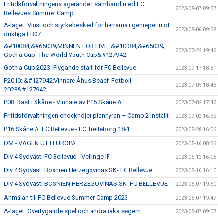
Fritidsförvaltningens agerande i samband med FC
2023-08-07 09:37
Bellevues Summer Camp
A-laget: Vinst och styrkebesked för herrarna i genrepet mot
2023-08-06 09:38
duktiga LB07
&#10084;&#65039;MINNEN FÖR LIVET&#10084;&#65039;
2023-07-22 19:46
Gothia Cup -The World Youth Cup&#127942;
Gothia Cup 2023: Flygande start för FC Bellevue
2023-07-17 18:51
P2010: &#127942;Vinnare Åhus Beach Fotboll
2023-07-05 18:43
2023&#127942;
P08: Bäst i Skåne - Vinnare av P15 Skåne A
2023-07-02 17:42
Fritidsförvaltningen chockhöjer planhyran – Camp 2 inställt
2023-07-02 16:32
P16 Skåne A: FC Bellevue - FC Trelleborg 18-1
2023-05-28 16:06
DM - VÄGEN UT I EUROPA
2023-05-16 08:36
Div 4 Sydväst: FC Bellevue - Vellinge IF
2023-05-12 16:05
Div 4 Sydväst: Bosnien Herzegovinas SK- FC Bellevue
2023-05-10 16:10
Div 4 Sydväst: BOSNIEN HERZEGOVINAS SK- FC BELLEVUE
2023-05-07 19:50
Anmälan till FC Bellevue Summer Camp 2023
2023-05-07 19:47
A-laget: Övertygande spel och andra raka segern
2023-05-07 09:07