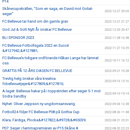
P14
Skånecupskrällen, ”Som en saga, en David mot Goliat-
2022-12-27 20:03
seger”
FC Bellevue tar hand om din gamla gran
2022-12-21 21:27
God Jul & Gott Nytt År önskar FC Bellevue
2022-12-20 20:47
BLI SPONSOR 2023
2022-11-28 16:38
FC Bellevue Fotbollsgala 2022 en Succé
2022-11-27 10:29
&#127942;&#127881;
FC Bellevue’s tidigare ordförande Håkan Lange har lämnat
2022-10-11 16:12
oss
GRATTIS PÅ 12-ÅRS DAGEN FC BELLEVUE
2022-09-21 10:28
Trevlig helg önskar våra kreativa
2022-09-16 13:16
fcbellevuetjejer&#127809;&#127810;
A-laget: Bellevue hakar på i toppstriden efter seger 5-1 mot
2022-09-10 19:14
Södra Sandby
Nyhet: Oliver Jeppson ny ungdomsansvarig
2022-09-04 12:28
Fotboll24 följer FC Bellevue P08 på Gothia Cup
2022-08-26 11:48
Klara, Färdiga, Plocka&#127822;&#9728;&#65039;
2022-08-21 23:01
P07: Seger i hemmapremiären av P15 Skåne A
2022-08-20 22:23