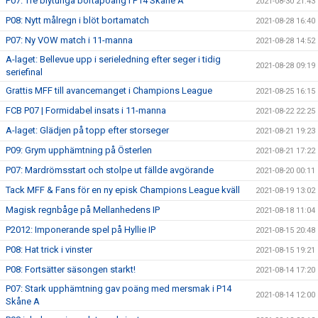
P07: Tre blytunga bortapoäng i P14 Skåne A
2021-08-30 21:43
P08: Nytt målregn i blöt bortamatch
2021-08-28 16:40
P07: Ny VOW match i 11-manna
2021-08-28 14:52
A-laget: Bellevue upp i serieledning efter seger i tidig
2021-08-28 09:19
seriefinal
Grattis MFF till avancemanget i Champions League
2021-08-25 16:15
FCB P07 | Formidabel insats i 11-manna
2021-08-22 22:25
A-laget: Glädjen på topp efter storseger
2021-08-21 19:23
P09: Grym upphämtning på Österlen
2021-08-21 17:22
P07: Mardrömsstart och stolpe ut fällde avgörande
2021-08-20 00:11
Tack MFF & Fans för en ny episk Champions League kväll
2021-08-19 13:02
Magisk regnbåge på Mellanhedens IP
2021-08-18 11:04
P2012: Imponerande spel på Hyllie IP
2021-08-15 20:48
P08: Hat trick i vinster
2021-08-15 19:21
P08: Fortsätter säsongen starkt!
2021-08-14 17:20
P07: Stark upphämtning gav poäng med mersmak i P14
2021-08-14 12:00
Skåne A