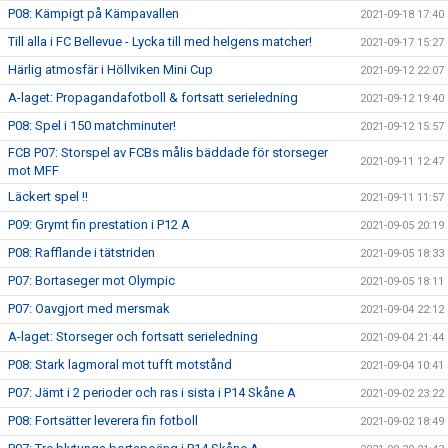
P08: Kämpigt på Kämpavallen
2021-09-18 17:40
Till alla i FC Bellevue - Lycka till med helgens matcher!
2021-09-17 15:27
Härlig atmosfär i Höllviken Mini Cup
2021-09-12 22:07
A-laget: Propagandafotboll & fortsatt serieledning
2021-09-12 19:40
P08: Spel i 150 matchminuter!
2021-09-12 15:57
FCB P07: Storspel av FCBs målis bäddade för storseger
2021-09-11 12:47
mot MFF
Läckert spel !!
2021-09-11 11:57
P09: Grymt fin prestation i P12 A
2021-09-05 20:19
P08: Rafflande i tätstriden
2021-09-05 18:33
P07: Bortaseger mot Olympic
2021-09-05 18:11
P07: Oavgjort med mersmak
2021-09-04 22:12
A-laget: Storseger och fortsatt serieledning
2021-09-04 21:44
P08: Stark lagmoral mot tufft motstånd
2021-09-04 10:41
P07: Jämt i 2 perioder och ras i sista i P14 Skåne A
2021-09-02 23:22
P08: Fortsätter leverera fin fotboll
2021-09-02 18:49