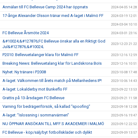
Anmälan till FC Bellevue Camp 2024 har öppnats
2024-04-05 14:28
17-årige Alexander Olsson tränar med A-laget i Malmö FF
2024-03-19 12:01
2024-03-04 10:10
FC Bellevue Årsmöte 2024
2024-03-01 23:16
&#10024;&#127876;FC Bellevue önskar alla en Riktigt God
2023-12-23 21:22
Jul&#127876;&#10024;
P2010: Bellevuetalanger klara för Malmö FF
2023-12-16 12:59
Breaking News: Bellevuetalang klar för Landskrona BoIs
2023-12-16 10:51
Nyhet: Ny tränare i P2008
2023-10-08 17:48
A-laget: Välkommen till årets match på Mellanhedens IP!
2023-10-06 14:43
A-laget: Lokalderby mot Bunkeflo FF
2023-09-22 13:53
Grattis på 13-årsdagen FC Bellevue
2023-09-21 11:58
Varning för bedrägeriförsök, så kallad ”spoofing”
2023-09-18 12:08
A-laget: ”Islossning i sommarvärmen”
2023-09-16 19:47
NU ÖPPNAR ANSÖKAN TILL MFF:S AKADEMIER I MALMÖ
2023-09-12 22:52
FC Bellevue - köp/sälj/byt fotbollskläder och dylikt
2023-09-09 13:57