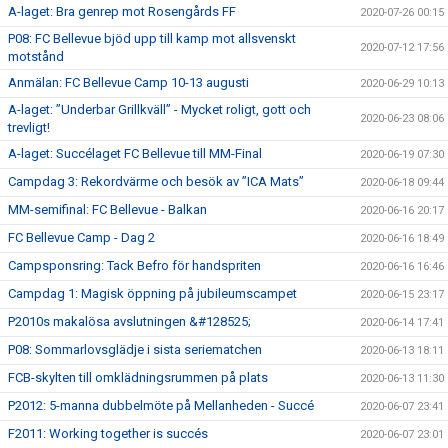
A-laget: Bra genrep mot Rosengårds FF
2020-07-26 00:15
P08: FC Bellevue bjöd upp till kamp mot allsvenskt
2020-07-12 17:56
motstånd
Anmälan: FC Bellevue Camp 10-13 augusti
2020-06-29 10:13
A-laget: ”Underbar Grillkväll” - Mycket roligt, gott och
2020-06-23 08:06
trevligt!
A-laget: Succélaget FC Bellevue till MM-Final
2020-06-19 07:30
Campdag 3: Rekordvärme och besök av ”ICA Mats”
2020-06-18 09:44
MM-semifinal: FC Bellevue - Balkan
2020-06-16 20:17
FC Bellevue Camp - Dag 2
2020-06-16 18:49
Campsponsring: Tack Befro för handspriten
2020-06-16 16:46
Campdag 1: Magisk öppning på jubileumscampet
2020-06-15 23:17
P2010s makalösa avslutningen &#128525;
2020-06-14 17:41
P08: Sommarlovsglädje i sista seriematchen
2020-06-13 18:11
FCB-skylten till omklädningsrummen på plats
2020-06-13 11:30
P2012: 5-manna dubbelmöte på Mellanheden - Succé
2020-06-07 23:41
F2011: Working together is succés
2020-06-07 23:01