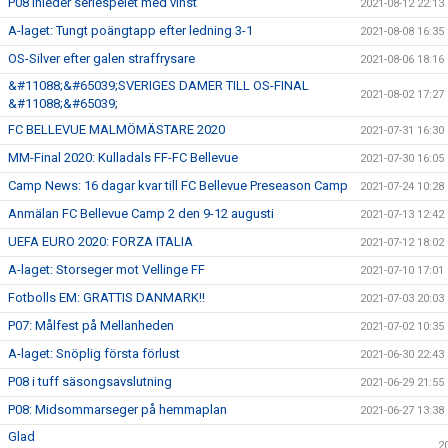
P08 inleder seriespelet med vinst
2021-08-12 22:13
A-laget: Tungt poängtapp efter ledning 3-1
2021-08-08 16:35
OS-Silver efter galen straffrysare
2021-08-06 18:16
&#11088;&#65039;SVERIGES DAMER TILL OS-FINAL
2021-08-02 17:27
&#11088;&#65039;
FC BELLEVUE MALMÖMÄSTARE 2020
2021-07-31 16:30
MM-Final 2020: Kulladals FF-FC Bellevue
2021-07-30 16:05
Camp News: 16 dagar kvar till FC Bellevue Preseason Camp
2021-07-24 10:28
Anmälan FC Bellevue Camp 2 den 9-12 augusti
2021-07-13 12:42
UEFA EURO 2020: FORZA ITALIA
2021-07-12 18:02
A-laget: Storseger mot Vellinge FF
2021-07-10 17:01
Fotbolls EM: GRATTIS DANMARK!!
2021-07-03 20:03
P07: Målfest på Mellanheden
2021-07-02 10:35
A-laget: Snöplig första förlust
2021-06-30 22:43
P08 i tuff säsongsavslutning
2021-06-29 21:55
P08: Midsommarseger på hemmaplan
2021-06-27 13:38
Glad
2