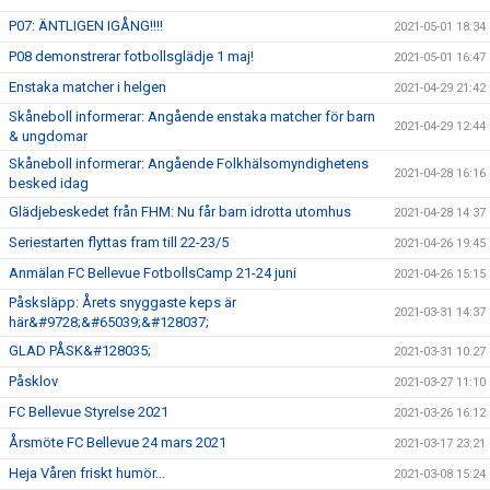
P07: ÄNTLIGEN IGÅNG!!!!
2021-05-01 18:34
P08 demonstrerar fotbollsglädje 1 maj!
2021-05-01 16:47
Enstaka matcher i helgen
2021-04-29 21:42
Skåneboll informerar: Angående enstaka matcher för barn
2021-04-29 12:44
& ungdomar
Skåneboll informerar: Angående Folkhälsomyndighetens
2021-04-28 16:16
besked idag
Glädjebeskedet från FHM: Nu får barn idrotta utomhus
2021-04-28 14:37
Seriestarten flyttas fram till 22-23/5
2021-04-26 19:45
Anmälan FC Bellevue FotbollsCamp 21-24 juni
2021-04-26 15:15
Påsksläpp: Årets snyggaste keps är
2021-03-31 14:37
här&#9728;&#65039;&#128037;
GLAD PÅSK&#128035;
2021-03-31 10:27
Påsklov
2021-03-27 11:10
FC Bellevue Styrelse 2021
2021-03-26 16:12
Årsmöte FC Bellevue 24 mars 2021
2021-03-17 23:21
Heja Våren friskt humör...
2021-03-08 15:24