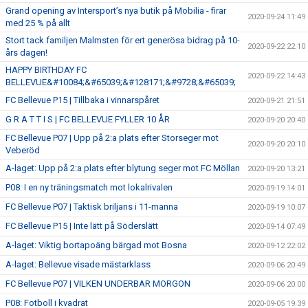
Grand opening av Intersport’s nya butik på Mobilia - firar
2020-09-24 11:49
med 25 % på allt
Stort tack familjen Malmsten för ert generösa bidrag på 10-
2020-09-22 22:10
års dagen!
HAPPY BIRTHDAY FC
2020-09-22 14:43
BELLEVUE&#10084;&#65039;&#128171;&#9728;&#65039;
FC Bellevue P15 | Tillbaka i vinnarspåret
2020-09-21 21:51
G R A T T I S | FC BELLEVUE FYLLER 10 ÅR
2020-09-20 20:40
FC Bellevue P07 | Upp på 2:a plats efter Storseger mot
2020-09-20 20:10
Veberöd
A-laget: Upp på 2:a plats efter blytung seger mot FC Möllan
2020-09-20 13:21
P08: I en ny träningsmatch mot lokalrivalen
2020-09-19 14:01
FC Bellevue P07 | Taktisk briljans i 11-manna
2020-09-19 10:07
FC Bellevue P15 | Inte lätt på Söderslätt
2020-09-14 07:49
A-laget: Viktig bortapoäng bärgad mot Bosna
2020-09-12 22:02
A-laget: Bellevue visade mästarklass
2020-09-06 20:49
FC Bellevue P07 | VILKEN UNDERBAR MORGON
2020-09-06 20:00
P08: Fotboll i kvadrat
2020-09-05 19:39