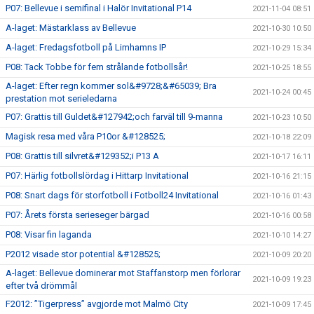
P07: Bellevue i semifinal i Halör Invitational P14
2021-11-04 08:51
A-laget: Mästarklass av Bellevue
2021-10-30 10:50
A-laget: Fredagsfotboll på Limhamns IP
2021-10-29 15:34
P08: Tack Tobbe för fem strålande fotbollsår!
2021-10-25 18:55
A-laget: Efter regn kommer sol&#9728;&#65039; Bra
2021-10-24 00:45
prestation mot serieledarna
P07: Grattis till Guldet&#127942;och farväl till 9-manna
2021-10-23 10:50
Magisk resa med våra P10or &#128525;
2021-10-18 22:09
P08: Grattis till silvret&#129352;i P13 A
2021-10-17 16:11
P07: Härlig fotbollslördag i Hittarp Invitational
2021-10-16 21:15
P08: Snart dags för storfotboll i Fotboll24 Invitational
2021-10-16 01:43
P07: Årets första serieseger bärgad
2021-10-16 00:58
P08: Visar fin laganda
2021-10-10 14:27
P2012 visade stor potential &#128525;
2021-10-09 20:20
A-laget: Bellevue dominerar mot Staffanstorp men förlorar
2021-10-09 19:23
efter två drömmål
F2012: ”Tigerpress” avgjorde mot Malmö City
2021-10-09 17:45