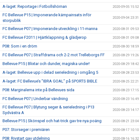
A-laget: Reportage i Fotbollshörnan
2020-09-05 15:52
FC Bellevue P15 | Imponerande kämpainsats inför
2020-09-04 23:31
storpublik
FC Bellevue P07 | Imponerande utveckling i 11-manna
2020-08-31 09:53
FC Bellevue F2011 | Hjärtklappning & glädjerop
2020-08-31 09:08
P08: Som i en dröm
2020-08-30 18:59
FC Bellevue P07 | Straffdrama och 2-2 mot Trelleborgs FF
2020-08-29 19:26
Bellevue P15 | Blixtar och dunder, magiska under!
2020-08-29 18:42
A-laget: Bellevue upp i delad serieledning i omgång 5
2020-08-28 23:53
A-laget: FC Bellevue’s ”IBRA GOAL” på SPORTS BIBLE
2020-08-25 22:21
P08: Marginalerna inte på Bellevues sida
2020-08-23 17:15
FC Bellevue P07 | Underbar vändning
2020-08-23 16:49
FC Bellevue P07 | Blytung seger & serieledning i P13
2020-08-23 14:17
Sydvästra A
Bellevue P15 | Skönspel och hat-trick gav tre nya poäng
2020-08-21 23:04
P07: Storseger i premiären
2020-08-17 10:10
P08: Rivstart gav utdelning
2020-08-16 16:32