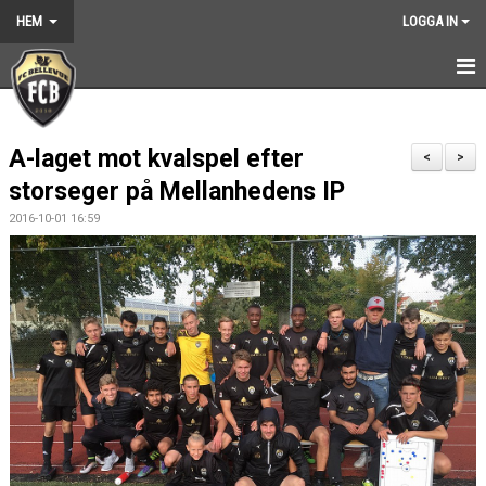
HEM
LOGGA IN
HEM
A-laget mot kvalspel efter
NYHETER
<
>
storseger på Mellanhedens IP
GRUNDARNA
2016-10-01 16:59
KONTAKT
KALENDER
BILDGALLERI
DOKUMENT
VÅRA LAG
MEDLEMSKAP