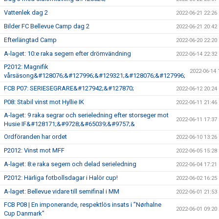
Vattenlek dag 2
2022-06-21 22:26
Bilder FC Bellevue Camp dag 2
2022-06-21 20:42
Efterlängtad Camp
2022-06-20 22:20
A-laget: 10:e raka segern efter drömvändning
2022-06-14 22:32
P2012: Magnifik
2022-06-14 
vårsäsong&#128076;&#127996;&#129321;&#128076;&#127996;
FCB P07: SERIESEGRARE&#127942;&#127870;
2022-06-12 20:24
P08: Stabil vinst mot Hyllie IK
2022-06-11 21:46
A-laget: 9 raka segrar och serieledning efter storseger mot
2022-06-11 17:37
Husie IF&#128171;&#9728;&#65039;&#9757;&
Ordföranden har ordet
2022-06-10 13:26
P2012: Vinst mot MFF
2022-06-05 15:28
A-laget: 8:e raka segern och delad serieledning
2022-06-04 17:21
P2012: Härliga fotbollsdagar i Halör cup!
2022-06-02 16:25
A-laget: Bellevue vidare till semifinal i MM
2022-06-01 21:53
FCB P08 | En imponerande, respektlös insats i ”Nørhalne
2022-06-01 09:20
Cup Danmark”