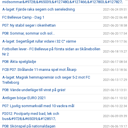
midsommar&#9728;&#65039;&#127480;&#127466;&#127803;&#127827;
A-laget: Fjärde raka segern och serieledning
2021-06-24 09:51
FC Bellevue Camp - Dag 1
2021-06-22 06:48
P07: Ny stabil seger i ökenhettan
2021-06-20 18:58
P08: Sommar, sommar och sol...
2021-06-20 17:54
A-laget: Segertåget rullar vidare i 32 C° värme
2021-06-19 17:56
Fotbollen lever - FC Bellevue på första sidan av Skånebollen
2021-06-18 19:27
Nr 2
P08: Äkta spelglädje
2021-06-17 08:54
FCB P07: Strålande 11-manna spel mot Åkarp
2021-06-13 18:56
A-laget: Magisk hemmapremiär och seger 5-2 mot FC
2021-06-13 17:29
Trelleborg
P08: Vände underläge till vinst på gräs!
2021-06-13 13:51
Äntligen börjar EURO 2021
2021-06-11 10:52
P07: Ljuvlig sommarkväll med 10 vackra mål
2021-06-10 22:34
P2012: Poolparty med bad, lek och
2021-06-09 09:39
bus&#9728;&#65039;&#128517;
P08: Skönspel på nationaldagen
2021-06-06 19:17