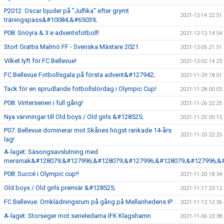
P2012: Oscar bjuder på ”Julfika” efter grymt
2021-12-14 22:51
träningspass&#10084;&#65039;
P08: Snöyra & 3:e adventsfotboll!
2021-12-12 14:54
Stort Grattis Malmö FF - Svenska Mästare 2021
2021-12-05 21:51
Vilket lyft för FC Bellevue!
2021-12-02 14:23
FC Bellevue Fotbollsgala på första advent&#127942;
2021-11-29 18:01
Tack för en sprudlande fotbollslördag i Olympic Cup!
2021-11-28 00:03
P08: Vinterserien i full gång!
2021-11-26 22:25
Nya värvningar till Old boys / Old girls &#128525;
2021-11-25 00:15
P07: Bellevue dominerar mot Skånes högst rankade 14-års
2021-11-20 22:25
lag!
A-laget: Säsongsavslutning med
mersmak&#128079;&#127996;&#128079;&#127996;&#128079;&#127996;&#
P08: Succé i Olympic cup!!
2021-11-20 18:34
Old boys / Old girls premiär &#128525;
2021-11-17 23:12
FC Bellevue: Omklädningsrum på gång på Mellanhedens IP
2021-11-12 12:36
A-laget: Storseger mot serieledarna IFK Klagshamn
2021-11-06 23:38