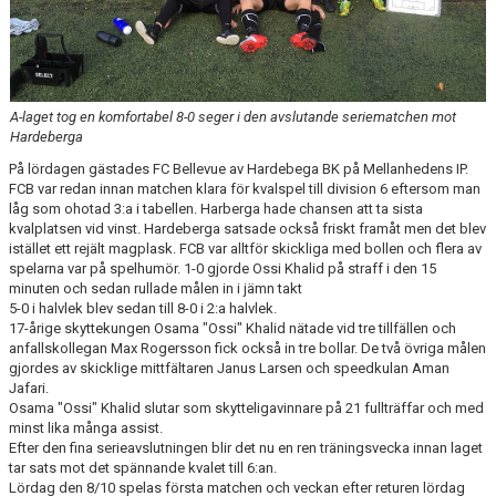
KLÄDBESTÄLLNING
SPONSORER
A-laget tog en komfortabel 8-0 seger i den avslutande seriematchen mot
Hardeberga
KLUBBMAGASIN
På lördagen gästades FC Bellevue av Hardebega BK på Mellanhedens IP.
FCB var redan innan matchen klara för kvalspel till division 6 eftersom man
NATIONELLA SPELFORMER
låg som ohotad 3:a i tabellen. Harberga hade chansen att ta sista
kvalplatsen vid vinst. Hardeberga satsade också friskt framåt men det blev
PROVTRÄNING
istället ett rejält magplask. FCB var alltför skickliga med bollen och flera av
spelarna var på spelhumör. 1-0 gjorde Ossi Khalid på straff i den 15
SKADEBEHANDLING
minuten och sedan rullade målen in i jämn takt
5-0 i halvlek blev sedan till 8-0 i 2:a halvlek.
17-årige skyttekungen Osama "Ossi" Khalid nätade vid tre tillfällen och
VÄRDEGRUND
anfallskollegan Max Rogersson fick också in tre bollar. De två övriga målen
gjordes av skicklige mittfältaren Janus Larsen och speedkulan Aman
FOTBOLLSCAMP 2026
Jafari.
Osama "Ossi" Khalid slutar som skytteligavinnare på 21 fullträffar och med
TRÄNARUTBILDNING
minst lika många assist.
Efter den fina serieavslutningen blir det nu en ren träningsvecka innan laget
tar sats mot det spännande kvalet till 6:an.
SUPPORTERPRYLAR
Lördag den 8/10 spelas första matchen och veckan efter returen lördag