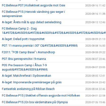
FC Bellevue P07 | Kollektivet avgjorde mot Oxie
2020-08-16 11:42
FC Bellevue P15 | Heroisk vändning gav seger i
2020-08-16 11:38
seriepremiären
A-laget: Årets mål & upp delad serieledning
2020-08-15 12:46
FC Bellevue Camp 2 - Dag
1&#9728;&#65039;&#9728;&#65039;&#9728;&#65039;&#9728;&#65039;&#9
A-laget: Delad pott i toppmötet
2020-08-09 21:13
P07: 11-manna premiär i 30° C&#9728;&#65039;&#9969;
2020-08-08 16:00
F2011: ”FCB Camp Base” i Asmundtorp
2020-08-08 09:22
P07: Bra genrepsmöte i 9-manna
2020-08-07 23:46
P05: Pre Season Camp i Åhus 7-9
2020-08-07 23:05
augusti&#9728;&#65039;&#9969;
A-laget: Matchreferat i Sydsvenskan
2020-08-05 12:41
A-laget: Imponerande premiärseger på gräs
2020-08-04 23:42
Fantastisk avslutning på Ribban Beach
2020-08-04 22:46
FC Bellevue P15 | Stekhet offensiv avgjorde mot Höllviken
2020-08-01 22:58
FC Bellevue P15 | En bra värdemätare på Olympia
2020-07-26 19:46