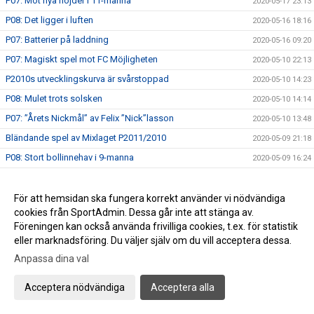
P07: Mot nya höjder i 11-manna
2020-05-17 23:13
P08: Det ligger i luften
2020-05-16 18:16
P07: Batterier på laddning
2020-05-16 09:20
P07: Magiskt spel mot FC Möjligheten
2020-05-10 22:13
P2010s utvecklingskurva är svårstoppad
2020-05-10 14:23
P08: Mulet trots solsken
2020-05-10 14:14
P07: ”Årets Nickmål” av Felix ”Nick”lasson
2020-05-10 13:48
Bländande spel av Mixlaget P2011/2010
2020-05-09 21:18
P08: Stort bollinnehav i 9-manna
2020-05-09 16:24
P15 Skåneserie A: FCB vs TFF 4-0 (3-0)
2020-05-09 09:30
Nya spännande matcher i helgen
2020-05-07 18:17
För att hemsidan ska fungera korrekt använder vi nödvändiga
cookies från SportAdmin. Dessa går inte att stänga av.
Anmälan FC Bellevue FotbollsCamp 15-18 juni
2020-05-07 18:00
Föreningen kan också använda frivilliga cookies, t.ex. för statistik
P2010 fortsätter sin utvecklingsresa
2020-05-03 23:04
eller marknadsföring. Du väljer själv om du vill acceptera dessa.
P2007: Imponerande comeback mot Gislöv P15
2020-05-03 17:50
Anpassa dina val
P08: Visar olympisk klass
2020-05-03 15:29
Acceptera nödvändiga
Acceptera alla
F2011: Spelglädje mot Linero IF och hattrick av Nia
2020-05-02 18:38