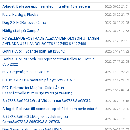
A-laget: Bellevue upp i serieledning efter 13:e segern
2022-08-20 21:51
Klara, Färdiga, Plocka
2022-08-20 21:47
Dag 2-3 FC Bellevue Camp
2022-08-10 20:28
Härlig start på Camp 2
2022-08-08 17:33
FC BELLEVUE FOSTRADE ALEXANDER OLSSON UTTAGEN I
2022-07-23 21:41
SVENSKA U15 LANDSLAGET&#127480;&#127466;
Gothia Cup: Flygande start &#128640;
2022-07-19 11:22
Gothia Cup: P07 och P08 representerar Bellevue i Gothia
2022-07-17 20:08
Cup 2022
P07: Segertåget rullar vidare
2022-07-15 22:22
FC Bellevue U15 mästare på nytt &#129351;
2022-07-07 22:02
P07: Bellevue tar Magiskt Guld i Åhus
2022-07-07 08:54
Beachfotboll&#129351;&#9728;&#65039;
&#9728;&#65039;Glad Midsommar&#9728;&#65039;
2022-06-24 15:15
A-laget: Bellevue till sommarupperhållet som serieledare!
2022-06-24 13:36
&#9728;&#65039;Magisk avslutning på
2022-06-23 16:31
Camp&#9728;&#65039;&#128703;
Dag 3 med slalomtävling &#128525;
2022-06-22 23:07