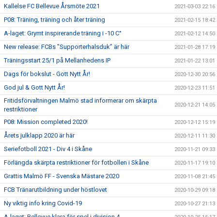
Kallelse FC Bellevue Årsmöte 2021
2021-03-03 22:16
P08: Träning, träning och åter träning
2021-02-15 18:42
A-laget: Grymt inspirerande träning i -10 C°
2021-02-12 14:50
New release: FCBs ”Supporterhalsduk” är här
2021-01-28 17:19
Träningsstart 25/1 på Mellanhedens IP
2021-01-22 13:01
Dags för bokslut - Gott Nytt År!
2020-12-30 20:56
God jul & Gott Nytt År!
2020-12-23 11:51
Fritidsförvaltningen Malmö stad informerar om skärpta
2020-12-21 14:05
restriktioner
P08: Mission completed 2020!
2020-12-12 15:19
Årets julklapp 2020 är här
2020-12-11 11:30
Seriefotboll 2021 - Div 4 i Skåne
2020-11-21 09:33
Förlängda skärpta restriktioner för fotbollen i Skåne
2020-11-17 19:10
Grattis Malmö FF - Svenska Mästare 2020
2020-11-08 21:45
FCB Tränarutbildning under höstlovet
2020-10-29 09:18
Ny viktig info kring Covid-19
2020-10-27 21:13
A-laget: Bellevue klara för spel i division 4