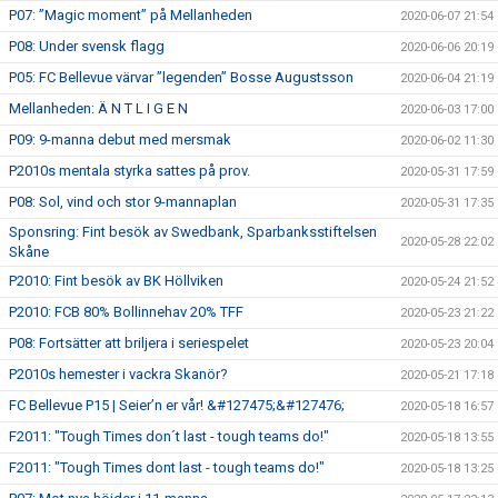
P07: ”Magic moment” på Mellanheden
2020-06-07 21:54
P08: Under svensk flagg
2020-06-06 20:19
P05: FC Bellevue värvar ”legenden” Bosse Augustsson
2020-06-04 21:19
Mellanheden: Ä N T L I G E N
2020-06-03 17:00
P09: 9-manna debut med mersmak
2020-06-02 11:30
P2010s mentala styrka sattes på prov.
2020-05-31 17:59
P08: Sol, vind och stor 9-mannaplan
2020-05-31 17:35
Sponsring: Fint besök av Swedbank, Sparbanksstiftelsen
2020-05-28 22:02
Skåne
P2010: Fint besök av BK Höllviken
2020-05-24 21:52
P2010: FCB 80% Bollinnehav 20% TFF
2020-05-23 21:22
P08: Fortsätter att briljera i seriespelet
2020-05-23 20:04
P2010s hemester i vackra Skanör?
2020-05-21 17:18
FC Bellevue P15 | Seier’n er vår! &#127475;&#127476;
2020-05-18 16:57
F2011: "Tough Times don´t last - tough teams do!"
2020-05-18 13:55
F2011: "Tough Times dont last - tough teams do!"
2020-05-18 13:25