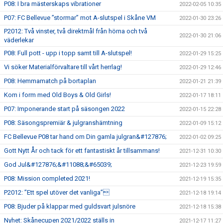
P08: I bra mästerskaps vibrationer
2022-02-05 10:35
P07: FC Bellevue ”stormar” mot A-slutspel i Skåne VM
2022-01-30 23:26
P2012: Två vinster, två direktmål från hörna och två
2022-01-30 21:06
väderlekar
P08: Full pott - upp i topp samt till A-slutspel!
2022-01-29 15:25
Vi söker Materialförvaltare till vårt herrlag!
2022-01-29 12:46
P08: Hemmamatch på bortaplan
2022-01-21 21:39
Kom i form med Old Boys & Old Girls!
2022-01-17 18:11
P07: Imponerande start på säsongen 2022
2022-01-15 22:28
P08: Säsongspremiär & julgranshämtning
2022-01-09 15:12
FC Bellevue P08 tar hand om Din gamla julgran&#127876;
2022-01-02 09:25
Gott Nytt År och tack för ett fantastiskt år tillsammans!
2021-12-31 10:30
God Jul&#127876;&#11088;&#65039;
2021-12-23 19:59
P08: Mission completed 2021!
2021-12-19 15:35
P2012: ”Ett spel utöver det vanliga”
2021-12-18 19:14
P08: Bjuder på klappar med guldsvart julsnöre
2021-12-18 15:38
Nyhet: Skånecupen 2021/2022 ställs in
2021-12-17 11:27