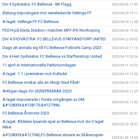
Div 4 Sydvästra: FC Bellevue - BK Flagg
2023-05-05 17:44
Blytung trepoängare mot serieledande Vellinge FF
2023-04-29 19:11
A-laget: Vellinge FF-FC Bellevue
2023-04-29 11:48
P2014 på Eleda Stadion i matchen MFF-IFK Norrköping
2023-04-26 19:53
DIV 4 SYDVÄSTRA: FC BELLEVUE-STAFFANSTORP UNITED
2023-04-22 09:02
Dags att anmäla sig till FC Bellevue Fotbolls Camp 2023
2023-04-20 11:16
Div 4 Herr Sydvästra: FC Bellevue vs Staffanstorp United
2023-04-19 20:56
11 april är Internationella Parkinsondagen
2023-04-11 16:55
A-laget: 1-1 i premiären mot Kulladal
2023-04-10 13:30
FC Bellevue önskar alla en riktigt Glad Påsk!
2023-04-06 13:19
Äntligen dags för SERIEPREMIÄR 2023!
2023-04-05 17:29
A-laget imponerade i första omgången av DM
2023-03-05 11:43
&#128009;&#128170;&#127996;
FC Bellevue Årsmöte 2023
2023-03-01 22:41
A-laget: Alldeles lysande spel av Bellevue mot div 3 laget
2023-02-25 18:27
Nike!
&#128009;&#127942;FC Bellevue vinnare av Skånecupen
2023-01-06 14:24