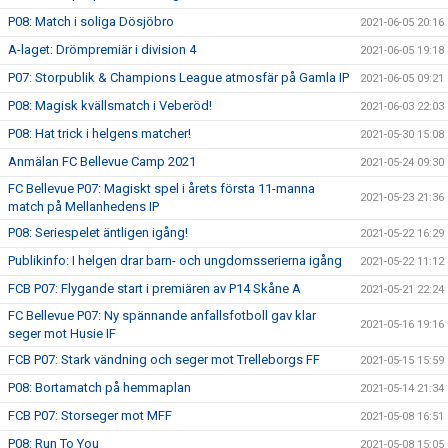
P08: Match i soliga Dösjöbro
2021-06-05 20:16
A-laget: Drömpremiär i division 4
2021-06-05 19:18
P07: Storpublik & Champions League atmosfär på Gamla IP
2021-06-05 09:21
P08: Magisk kvällsmatch i Veberöd!
2021-06-03 22:03
P08: Hat trick i helgens matcher!
2021-05-30 15:08
Anmälan FC Bellevue Camp 2021
2021-05-24 09:30
FC Bellevue P07: Magiskt spel i årets första 11-manna
2021-05-23 21:36
match på Mellanhedens IP
P08: Seriespelet äntligen igång!
2021-05-22 16:29
Publikinfo: I helgen drar barn- och ungdomsserierna igång
2021-05-22 11:12
FCB P07: Flygande start i premiären av P14 Skåne A
2021-05-21 22:24
FC Bellevue P07: Ny spännande anfallsfotboll gav klar
2021-05-16 19:16
seger mot Husie IF
FCB P07: Stark vändning och seger mot Trelleborgs FF
2021-05-15 15:59
P08: Bortamatch på hemmaplan
2021-05-14 21:34
FCB P07: Storseger mot MFF
2021-05-08 16:51
P08: Run To You
2021-05-08 15:05