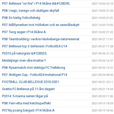
P07: Bellevue ”on fire” i P14 Skåne A&#128293;
2021-10-06 22:10
P08: I regn, ösregn och slutligen skyfall
2021-10-05 21:05
P08: En härlig fotbollshelg
2021-10-03 21:01
P07: Målfyrverkeri mot Höllviken och en sexmålsskytt
2021-10-03 19:05
P07: Tung seger i P14 Skåne A
2021-10-02 21:22
P08: Teambuilding i vackra Häckeberga naturreservat
2021-09-27 17:47
P07: Bellevue top 3 defensivt i Fotboll24 U14
2021-09-27 11:28
P2013 på naturgräs &#128525;
2021-09-26 21:16
Medaljregn över våra knattar !!
2021-09-26 16:37
P08: Rysarmatch mot duktiga FC Trelleborg
2021-09-25 15:21
P07: Äntligen Cup - Fotboll24 Invitational P14
2021-09-24 08:35
FOOTBALL CLUB BELLEVUE 2010-2021
2021-09-21 23:11
Grattis FC Bellevue på 11-års dagen!
2021-09-21 14:44
P2014: 5-manna serien tågar på
2021-09-20 11:06
P08: Fem-etta med ketchupeffekt
2021-09-19 18:59
P07:Ny poäng bärgad i P14 Skåne A
2021-09-19 18:46