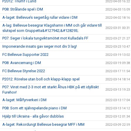
P2012: Triumf i Lund
2022-04-03 16:22
P08: Strålande spel i DM
2022-04-03 15:09
A-laget: Bellevue’s segertåg rullar vidare i DM
2022-04-02 18:16
A-lag: Bellevue besegrar Klagshamn i MM och går vidare till
2022-03-31 00:31
slutspel som Gruppetta&#127942;&#128293;
P07: Seger i lokala tungviktsmötet mot Kulladals FF
2022-03-27 21:27
Imponerande insats gav seger mot div 3 lag!
2022-03-23 10:47
FC Bellevue Supporter 2022
2022-03-19 13:02
P08: Avancemang i DM
2022-03-19 09:38
FC Bellevue Styrelse 2022
2022-03-17 11:54
P2012: Rörelse utan boll och klapp-klapp spel
2022-03-14 18:14
P07: Vinst med 2-3 mot ett starkt Åhus HBK på ett idylliskt
2022-03-13 19:23
Furehov!
A-laget: Målfyrverkeri i DM
2022-03-13 17:04
P08: Som ett självspelande piano i DM
2022-03-13 14:12
Hjälp till Ukraina - alla gåvor dubblas
2022-03-12 01:34
A-laget: Rekordungt Bellevue besegrar MFF i MM
2022-03-09 22:59