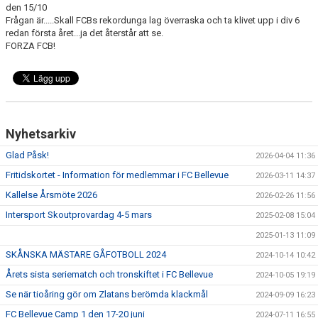
den 15/10
GÅBOLL
Frågan är.....Skall FCBs rekordunga lag överraska och ta klivet upp i div 6
redan första året...ja det återstår att se.
FORZA FCB!
PROJEKT
DOMARE
GYMKORT NORDIC WELLNESS
Nyhetsarkiv
FYSTRÄNING
Glad Påsk!
2026-04-04 11:36
POLICY SOCIALA MEDIER
Fritidskortet - Information för medlemmar i FC Bellevue
2026-03-11 14:37
Kallelse Årsmöte 2026
2026-02-26 11:56
FRITIDSKORTET 2026
Intersport Skoutprovardag 4-5 mars
2025-02-08 15:04
2025-01-13 11:09
SKÅNSKA MÄSTARE GÅFOTBOLL 2024
2024-10-14 10:42
Årets sista seriematch och tronskiftet i FC Bellevue
2024-10-05 19:19
Se när tioåring gör om Zlatans berömda klackmål
2024-09-09 16:23
FC Bellevue Camp 1 den 17-20 juni
2024-07-11 16:55