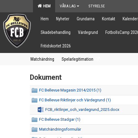
HEM
VÅRA LAG
STYRELSE
Hem
Nyheter
Grundarna
Kontakt
Kalender
Skadebehandling
Värdegrund
FotbollsCamp 202
Fritidskortet 2026
Matchändring
Spelarlegitimation
Dokument
FC Bellevue Magasin 2014/2015 (1)
FC Bellevue Riktlinjer och Värdegrund (1)
FCB_riktlinjer_och_vardegrund_2025.docx
FC Bellevue Stadgar (1)
Matchändringsformulär