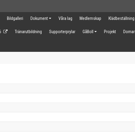
Bildgalleri
Dokument
Våra lag
Medlemskap
Klädbeställning
6
Tränarutbildning
Supporterprylar
GåBoll
Projekt
Domar