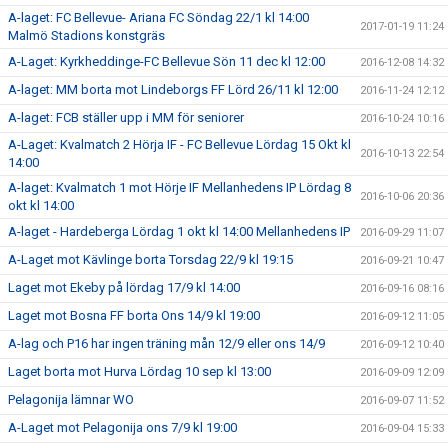
A-laget: FC Bellevue- Ariana FC Söndag 22/1 kl 14:00
2017-01-19 11:24
Malmö Stadions konstgräs
A-Laget: Kyrkheddinge-FC Bellevue Sön 11 dec kl 12:00
2016-12-08 14:32
A-laget: MM borta mot Lindeborgs FF Lörd 26/11 kl 12:00
2016-11-24 12:12
A-laget: FCB ställer upp i MM för seniorer
2016-10-24 10:16
A-Laget: Kvalmatch 2 Hörja IF - FC Bellevue Lördag 15 Okt kl
2016-10-13 22:54
14:00
A-laget: Kvalmatch 1 mot Hörje IF Mellanhedens IP Lördag 8
2016-10-06 20:36
okt kl 14:00
A-laget - Hardeberga Lördag 1 okt kl 14:00 Mellanhedens IP
2016-09-29 11:07
A-Laget mot Kävlinge borta Torsdag 22/9 kl 19:15
2016-09-21 10:47
Laget mot Ekeby på lördag 17/9 kl 14:00
2016-09-16 08:16
Laget mot Bosna FF borta Ons 14/9 kl 19:00
2016-09-12 11:05
A-lag och P16 har ingen träning mån 12/9 eller ons 14/9
2016-09-12 10:40
Laget borta mot Hurva Lördag 10 sep kl 13:00
2016-09-09 12:09
Pelagonija lämnar WO
2016-09-07 11:52
A-Laget mot Pelagonija ons 7/9 kl 19:00
2016-09-04 15:33