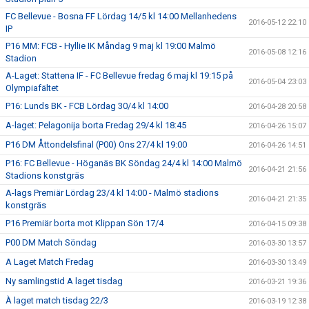
FC Bellevue - Bosna FF Lördag 14/5 kl 14:00 Mellanhedens
2016-05-12 22:10
IP
P16 MM: FCB - Hyllie IK Måndag 9 maj kl 19:00 Malmö
2016-05-08 12:16
Stadion
A-Laget: Stattena IF - FC Bellevue fredag 6 maj kl 19:15 på
2016-05-04 23:03
Olympiafältet
P16: Lunds BK - FCB Lördag 30/4 kl 14:00
2016-04-28 20:58
A-laget: Pelagonija borta Fredag 29/4 kl 18:45
2016-04-26 15:07
P16 DM Åttondelsfinal (P00) Ons 27/4 kl 19:00
2016-04-26 14:51
P16: FC Bellevue - Höganäs BK Söndag 24/4 kl 14:00 Malmö
2016-04-21 21:56
Stadions konstgräs
A-lags Premiär Lördag 23/4 kl 14:00 - Malmö stadions
2016-04-21 21:35
konstgräs
P16 Premiär borta mot Klippan Sön 17/4
2016-04-15 09:38
P00 DM Match Söndag
2016-03-30 13:57
A Laget Match Fredag
2016-03-30 13:49
Ny samlingstid A laget tisdag
2016-03-21 19:36
À laget match tisdag 22/3
2016-03-19 12:38