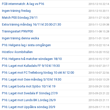
FCB internmatch: A-lag vs P16
2015-12-10 22:14
Ingen träning fredag
2015-12-10 20:11
Match P00 Söndag 29/11
2015-11-27 10:20
Extra träning måndag 16/11 kl 20.00-21.30
2015-11-12 09:38
Träningsstart P99/P00
2015-11-08 15:28
Ingen träning denna vecka
2015-11-01 13:41
P16: Helgens lag i sista omgången
2015-10-22 10:14
Höstlov i kombihallen
2015-10-20 19:52
P16: Helgens två matcher söndagen 18/10
2015-10-15 17:57
P16: Laget mot Kulladals FF 9/10 kl 19.30
2015-10-07 23:17
P16: Laget mot FC Trelleborg lördag 10 okt kl 12:00
2015-10-07 22:56
P16: Laget mot Oxie måndag 5/10 kl 19.30
2015-10-03 13:29
P16: Laget borta mot Sjöbo 10/1 kl 19
2015-09-29 13:50
P16: Laget mot Svedala IF Söndag 27/9
2015-09-23 21:22
P16: Laget mot Lunds BK Lördag 26/9
2015-09-23 21:11
P16: Laget mot Uppåkra söndag 20/9
2015-09-17 11:19