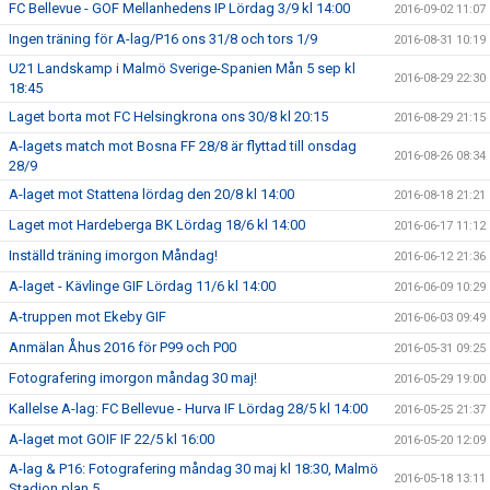
FC Bellevue - GOF Mellanhedens IP Lördag 3/9 kl 14:00
2016-09-02 11:07
Ingen träning för A-lag/P16 ons 31/8 och tors 1/9
2016-08-31 10:19
U21 Landskamp i Malmö Sverige-Spanien Mån 5 sep kl
2016-08-29 22:30
18:45
Laget borta mot FC Helsingkrona ons 30/8 kl 20:15
2016-08-29 21:15
A-lagets match mot Bosna FF 28/8 är flyttad till onsdag
2016-08-26 08:34
28/9
A-laget mot Stattena lördag den 20/8 kl 14:00
2016-08-18 21:21
Laget mot Hardeberga BK Lördag 18/6 kl 14:00
2016-06-17 11:12
Inställd träning imorgon Måndag!
2016-06-12 21:36
A-laget - Kävlinge GIF Lördag 11/6 kl 14:00
2016-06-09 10:29
A-truppen mot Ekeby GIF
2016-06-03 09:49
Anmälan Åhus 2016 för P99 och P00
2016-05-31 09:25
Fotografering imorgon måndag 30 maj!
2016-05-29 19:00
Kallelse A-lag: FC Bellevue - Hurva IF Lördag 28/5 kl 14:00
2016-05-25 21:37
A-laget mot GOIF IF 22/5 kl 16:00
2016-05-20 12:09
A-lag & P16: Fotografering måndag 30 maj kl 18:30, Malmö
2016-05-18 13:11
Stadion plan 5