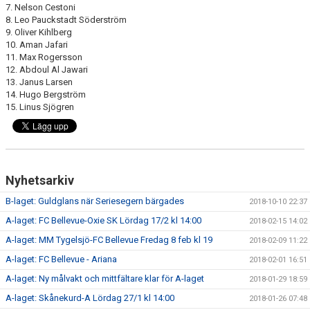
7. Nelson Cestoni
8. Leo Pauckstadt Söderström
9. Oliver Kihlberg
10. Aman Jafari
11. Max Rogersson
12. Abdoul Al Jawari
13. Janus Larsen
14. Hugo Bergström
15. Linus Sjögren
Nyhetsarkiv
B-laget: Guldglans när Seriesegern bärgades
2018-10-10 22:37
A-laget: FC Bellevue-Oxie SK Lördag 17/2 kl 14:00
2018-02-15 14:02
A-laget: MM Tygelsjö-FC Bellevue Fredag 8 feb kl 19
2018-02-09 11:22
A-laget: FC Bellevue - Ariana
2018-02-01 16:51
A-laget: Ny målvakt och mittfältare klar för A-laget
2018-01-29 18:59
A-laget: Skånekurd-A Lördag 27/1 kl 14:00
2018-01-26 07:48