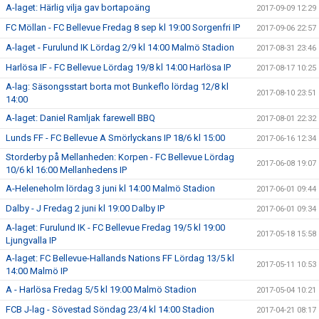
A-laget: Härlig vilja gav bortapoäng
2017-09-09 12:29
FC Möllan - FC Bellevue Fredag 8 sep kl 19:00 Sorgenfri IP
2017-09-06 22:57
A-laget - Furulund IK Lördag 2/9 kl 14:00 Malmö Stadion
2017-08-31 23:46
Harlösa IF - FC Bellevue Lördag 19/8 kl 14:00 Harlösa IP
2017-08-17 10:25
A-lag: Säsongsstart borta mot Bunkeflo lördag 12/8 kl
2017-08-10 23:51
14:00
A-laget: Daniel Ramljak farewell BBQ
2017-08-01 22:32
Lunds FF - FC Bellevue A Smörlyckans IP 18/6 kl 15:00
2017-06-16 12:34
Storderby på Mellanheden: Korpen - FC Bellevue Lördag
2017-06-08 19:07
10/6 kl 16:00 Mellanhedens IP
A-Heleneholm lördag 3 juni kl 14:00 Malmö Stadion
2017-06-01 09:44
Dalby - J Fredag 2 juni kl 19:00 Dalby IP
2017-06-01 09:34
A-laget: Furulund IK - FC Bellevue Fredag 19/5 kl 19:00
2017-05-18 15:58
Ljungvalla IP
A-laget: FC Bellevue-Hallands Nations FF Lördag 13/5 kl
2017-05-11 10:53
14:00 Malmö IP
A - Harlösa Fredag 5/5 kl 19:00 Malmö Stadion
2017-05-04 10:21
FCB J-lag - Sövestad Söndag 23/4 kl 14:00 Stadion
2017-04-21 08:17