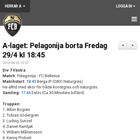
HERRAR A
LOGGA IN
HEM
A-laget: Pelagonija borta Fredag
NYHETER
<
>
29/4 kl 18:45
KALENDER
2016-04-26 15:07
Div 7 Västra
TRUPPEN
Match:
Pelagonija - FC Bellevue
Matchstart:
18:45
Berga IP (OBS! Naturgräs)
GÄSTBOK
Ha alltid med skor för både konstgräs och naturgräs.
Samling:
17:45
Eslöv (Ca 30 Minuters bilfärd)
BILDGALLERI
Truppen:
1. Albin Bogren
DOKUMENT
2. Tobias Södergren
3. Ludvig Sunzel
KONTAKT
4. Daniel Ramljak
5. William Mårtensson
6. Kenny Probert
MATCHER