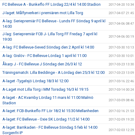
FC Bellevue A - Bunkeflo FF Lördag 22/4 kl 14:00 Stadion
2017-04-20 10:34
J-laget: Målfyrverkeri i premiären mot Lilla Torg
2017-04-07 21:45
A-lag: Seriepremiär FC Bellevue - Lunds FF Söndag 9 april kl
2017-04-06 08:47
14:00
J-lag: Seriepremiär FCB J- Lilla Torg FF Fredag 7 april kl
2017-04-06 00:19
19:00
A-lag: FC Bellevue-Seved Söndag den 2 April kl 14:00
2017-03-30 10:13
A-lag: Gislöv - FC Bellevue Lördag 1 april kl 11:00
2017-03-30 10:01
Åkarp J - FC Bellevue J Söndag den 26/3 kl 12
2017-03-23 13:30
Träningsmatch: Lilla Beddinge - A Lördag den 25/3 kl 12:00
2017-03-23 13:09
A-laget -Tygelsjö Lördag 18/3 kl 12:00
2017-03-16 22:46
A-Laget mot Lilla Torg i MM Torsdag 16/3 kl 19:15
2017-03-14 00:24
A-laget - AC Kvarnby Lördag 11 mars kl 11:00 Malmö
2017-03-09 08:46
Stadion
A-laget: FCB-Bunkeflo FF Lör 18/2 kl 15:30 Mellanheden
2017-02-16 21:53
A-laget: FC Bellevue - Oxie SK Lördag 11/2 kl 14:00
2017-02-09 19:20
A-laget: Barrikaden - FC Bellevue Söndag 5 feb kl 14:00
2017-02-03 12:29
Sorgenfri IP