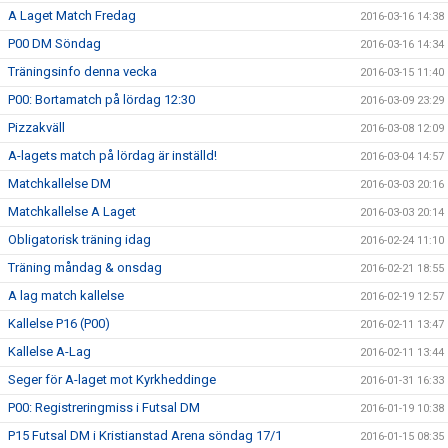
A Laget Match Fredag
2016-03-16 14:38
P00 DM Söndag
2016-03-16 14:34
Träningsinfo denna vecka
2016-03-15 11:40
P00: Bortamatch på lördag 12:30
2016-03-09 23:29
Pizzakväll
2016-03-08 12:09
A-lagets match på lördag är inställd!
2016-03-04 14:57
Matchkallelse DM
2016-03-03 20:16
Matchkallelse A Laget
2016-03-03 20:14
Obligatorisk träning idag
2016-02-24 11:10
Träning måndag & onsdag
2016-02-21 18:55
A lag match kallelse
2016-02-19 12:57
Kallelse P16 (P00)
2016-02-11 13:47
Kallelse A-Lag
2016-02-11 13:44
Seger för A-laget mot Kyrkheddinge
2016-01-31 16:33
P00: Registreringmiss i Futsal DM
2016-01-19 10:38
P15 Futsal DM i Kristianstad Arena söndag 17/1
2016-01-15 08:35