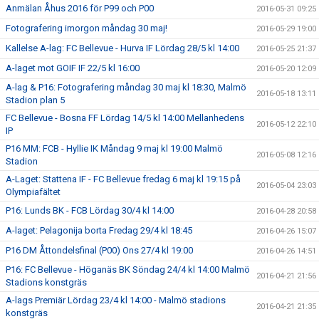
Anmälan Åhus 2016 för P99 och P00
2016-05-31 09:25
Fotografering imorgon måndag 30 maj!
2016-05-29 19:00
Kallelse A-lag: FC Bellevue - Hurva IF Lördag 28/5 kl 14:00
2016-05-25 21:37
A-laget mot GOIF IF 22/5 kl 16:00
2016-05-20 12:09
A-lag & P16: Fotografering måndag 30 maj kl 18:30, Malmö
2016-05-18 13:11
Stadion plan 5
FC Bellevue - Bosna FF Lördag 14/5 kl 14:00 Mellanhedens
2016-05-12 22:10
IP
P16 MM: FCB - Hyllie IK Måndag 9 maj kl 19:00 Malmö
2016-05-08 12:16
Stadion
A-Laget: Stattena IF - FC Bellevue fredag 6 maj kl 19:15 på
2016-05-04 23:03
Olympiafältet
P16: Lunds BK - FCB Lördag 30/4 kl 14:00
2016-04-28 20:58
A-laget: Pelagonija borta Fredag 29/4 kl 18:45
2016-04-26 15:07
P16 DM Åttondelsfinal (P00) Ons 27/4 kl 19:00
2016-04-26 14:51
P16: FC Bellevue - Höganäs BK Söndag 24/4 kl 14:00 Malmö
2016-04-21 21:56
Stadions konstgräs
A-lags Premiär Lördag 23/4 kl 14:00 - Malmö stadions
2016-04-21 21:35
konstgräs