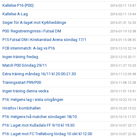
Kallelse P16 (P00)
2016-02-11 13:47
Kallelse A-Lag
2016-02-11 13:44
Seger för A-laget mot Kyrkheddinge
2016-01-31 16:33
P00: Registreringmiss i Futsal DM
2016-01-19 10:38
P15 Futsal DM i Kristianstad Arena söndag 17/1
2016-01-15 08:35
FCB internmatch: A-lag vs P16
2015-12-10 22:14
Ingen träning fredag
2015-12-10 20:11
Match P00 Söndag 29/11
2015-11-27 10:20
Extra träning måndag 16/11 kl 20.00-21.30
2015-11-12 09:38
Träningsstart P99/P00
2015-11-08 15:28
Ingen träning denna vecka
2015-11-01 13:41
P16: Helgens lag i sista omgången
2015-10-22 10:14
Höstlov i kombihallen
2015-10-20 19:52
P16: Helgens två matcher söndagen 18/10
2015-10-15 17:57
P16: Laget mot Kulladals FF 9/10 kl 19.30
2015-10-07 23:17
P16: Laget mot FC Trelleborg lördag 10 okt kl 12:00
2015-10-07 22:56