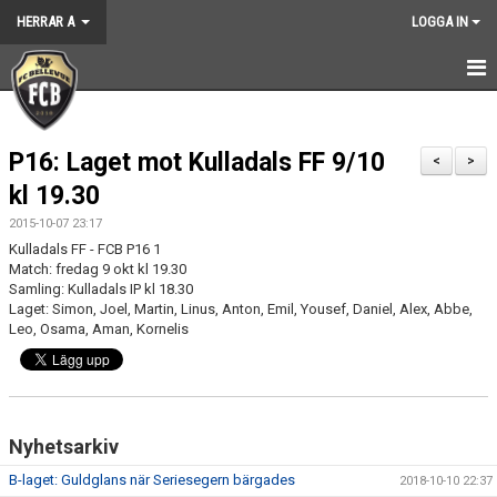
HERRAR A
LOGGA IN
HEM
P16: Laget mot Kulladals FF 9/10
NYHETER
<
>
kl 19.30
KALENDER
2015-10-07 23:17
Kulladals FF - FCB P16 1
TRUPPEN
Match: fredag 9 okt kl 19.30
Samling: Kulladals IP kl 18.30
GÄSTBOK
Laget: Simon, Joel, Martin, Linus, Anton, Emil, Yousef, Daniel, Alex, Abbe,
Leo, Osama, Aman, Kornelis
BILDGALLERI
DOKUMENT
Nyhetsarkiv
KONTAKT
B-laget: Guldglans när Seriesegern bärgades
2018-10-10 22:37
MATCHER