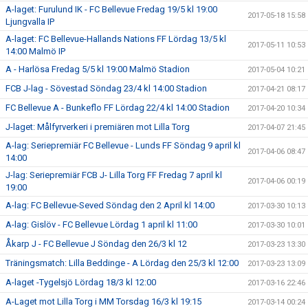
A-laget: Furulund IK - FC Bellevue Fredag 19/5 kl 19:00
2017-05-18 15:58
Ljungvalla IP
A-laget: FC Bellevue-Hallands Nations FF Lördag 13/5 kl
2017-05-11 10:53
14:00 Malmö IP
A - Harlösa Fredag 5/5 kl 19:00 Malmö Stadion
2017-05-04 10:21
FCB J-lag - Sövestad Söndag 23/4 kl 14:00 Stadion
2017-04-21 08:17
FC Bellevue A - Bunkeflo FF Lördag 22/4 kl 14:00 Stadion
2017-04-20 10:34
J-laget: Målfyrverkeri i premiären mot Lilla Torg
2017-04-07 21:45
A-lag: Seriepremiär FC Bellevue - Lunds FF Söndag 9 april kl
2017-04-06 08:47
14:00
J-lag: Seriepremiär FCB J- Lilla Torg FF Fredag 7 april kl
2017-04-06 00:19
19:00
A-lag: FC Bellevue-Seved Söndag den 2 April kl 14:00
2017-03-30 10:13
A-lag: Gislöv - FC Bellevue Lördag 1 april kl 11:00
2017-03-30 10:01
Åkarp J - FC Bellevue J Söndag den 26/3 kl 12
2017-03-23 13:30
Träningsmatch: Lilla Beddinge - A Lördag den 25/3 kl 12:00
2017-03-23 13:09
A-laget -Tygelsjö Lördag 18/3 kl 12:00
2017-03-16 22:46
A-Laget mot Lilla Torg i MM Torsdag 16/3 kl 19:15
2017-03-14 00:24