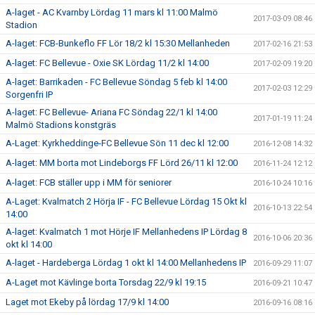
A-laget - AC Kvarnby Lördag 11 mars kl 11:00 Malmö
2017-03-09 08:46
Stadion
A-laget: FCB-Bunkeflo FF Lör 18/2 kl 15:30 Mellanheden
2017-02-16 21:53
A-laget: FC Bellevue - Oxie SK Lördag 11/2 kl 14:00
2017-02-09 19:20
A-laget: Barrikaden - FC Bellevue Söndag 5 feb kl 14:00
2017-02-03 12:29
Sorgenfri IP
A-laget: FC Bellevue- Ariana FC Söndag 22/1 kl 14:00
2017-01-19 11:24
Malmö Stadions konstgräs
A-Laget: Kyrkheddinge-FC Bellevue Sön 11 dec kl 12:00
2016-12-08 14:32
A-laget: MM borta mot Lindeborgs FF Lörd 26/11 kl 12:00
2016-11-24 12:12
A-laget: FCB ställer upp i MM för seniorer
2016-10-24 10:16
A-Laget: Kvalmatch 2 Hörja IF - FC Bellevue Lördag 15 Okt kl
2016-10-13 22:54
14:00
A-laget: Kvalmatch 1 mot Hörje IF Mellanhedens IP Lördag 8
2016-10-06 20:36
okt kl 14:00
A-laget - Hardeberga Lördag 1 okt kl 14:00 Mellanhedens IP
2016-09-29 11:07
A-Laget mot Kävlinge borta Torsdag 22/9 kl 19:15
2016-09-21 10:47
Laget mot Ekeby på lördag 17/9 kl 14:00
2016-09-16 08:16