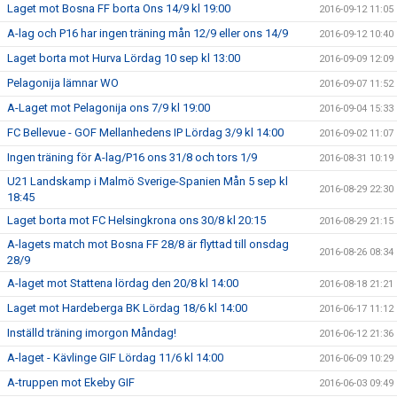
Laget mot Bosna FF borta Ons 14/9 kl 19:00
2016-09-12 11:05
A-lag och P16 har ingen träning mån 12/9 eller ons 14/9
2016-09-12 10:40
Laget borta mot Hurva Lördag 10 sep kl 13:00
2016-09-09 12:09
Pelagonija lämnar WO
2016-09-07 11:52
A-Laget mot Pelagonija ons 7/9 kl 19:00
2016-09-04 15:33
FC Bellevue - GOF Mellanhedens IP Lördag 3/9 kl 14:00
2016-09-02 11:07
Ingen träning för A-lag/P16 ons 31/8 och tors 1/9
2016-08-31 10:19
U21 Landskamp i Malmö Sverige-Spanien Mån 5 sep kl
2016-08-29 22:30
18:45
Laget borta mot FC Helsingkrona ons 30/8 kl 20:15
2016-08-29 21:15
A-lagets match mot Bosna FF 28/8 är flyttad till onsdag
2016-08-26 08:34
28/9
A-laget mot Stattena lördag den 20/8 kl 14:00
2016-08-18 21:21
Laget mot Hardeberga BK Lördag 18/6 kl 14:00
2016-06-17 11:12
Inställd träning imorgon Måndag!
2016-06-12 21:36
A-laget - Kävlinge GIF Lördag 11/6 kl 14:00
2016-06-09 10:29
A-truppen mot Ekeby GIF
2016-06-03 09:49