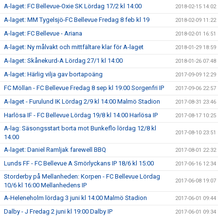
A-laget: FC Bellevue-Oxie SK Lördag 17/2 kl 14:00
2018-02-15 14:02
A-laget: MM Tygelsjö-FC Bellevue Fredag 8 feb kl 19
2018-02-09 11:22
A-laget: FC Bellevue - Ariana
2018-02-01 16:51
A-laget: Ny målvakt och mittfältare klar för A-laget
2018-01-29 18:59
A-laget: Skånekurd-A Lördag 27/1 kl 14:00
2018-01-26 07:48
A-laget: Härlig vilja gav bortapoäng
2017-09-09 12:29
FC Möllan - FC Bellevue Fredag 8 sep kl 19:00 Sorgenfri IP
2017-09-06 22:57
A-laget - Furulund IK Lördag 2/9 kl 14:00 Malmö Stadion
2017-08-31 23:46
Harlösa IF - FC Bellevue Lördag 19/8 kl 14:00 Harlösa IP
2017-08-17 10:25
A-lag: Säsongsstart borta mot Bunkeflo lördag 12/8 kl
2017-08-10 23:51
14:00
A-laget: Daniel Ramljak farewell BBQ
2017-08-01 22:32
Lunds FF - FC Bellevue A Smörlyckans IP 18/6 kl 15:00
2017-06-16 12:34
Storderby på Mellanheden: Korpen - FC Bellevue Lördag
2017-06-08 19:07
10/6 kl 16:00 Mellanhedens IP
A-Heleneholm lördag 3 juni kl 14:00 Malmö Stadion
2017-06-01 09:44
Dalby - J Fredag 2 juni kl 19:00 Dalby IP
2017-06-01 09:34