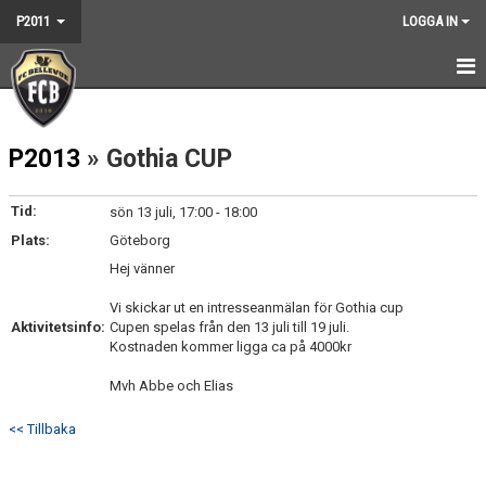
P2011
LOGGA IN
HEM
P2013
» Gothia CUP
NYHETER
KALENDER
Tid:
sön 13 juli, 17:00 - 18:00
Plats:
Göteborg
TRUPPEN
Hej vänner
BILDGALLERI
Vi skickar ut en intresseanmälan för Gothia cup
Aktivitetsinfo:
Cupen spelas från den 13 juli till 19 juli.
DOKUMENT
Kostnaden kommer ligga ca på 4000kr
Mvh Abbe och Elias
KONTAKT
<< Tillbaka
MATCHER